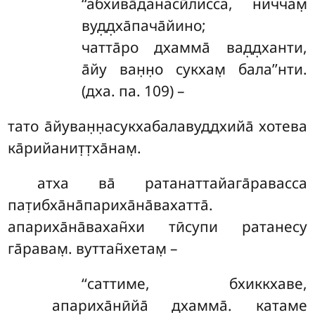
‘‘абхива̄данасӣлисса, ниччам̣
вуд̣д̣ха̄пача̄йино;
чатта̄ро дхамма̄ вад̣д̣ханти,
а̄йу ван̣н̣о сукхам̣ бала’’нти.
(дха. па. 109) –
тато а̄йуван̣н̣асукхабалавуддхийа̄ хотева
ка̄рийанит̣т̣ха̄нам̣.
атха
ва̄ ратанаттайага̄равасса
пат̣ибха̄на̄париха̄на̄вахатта̄.
апариха̄на̄вахан̃хи тӣсупи ратанесу
га̄равам̣. вуттан̃хетам̣ –
‘‘саттиме, бхиккхаве,
апариха̄нӣйа̄ дхамма̄. катаме