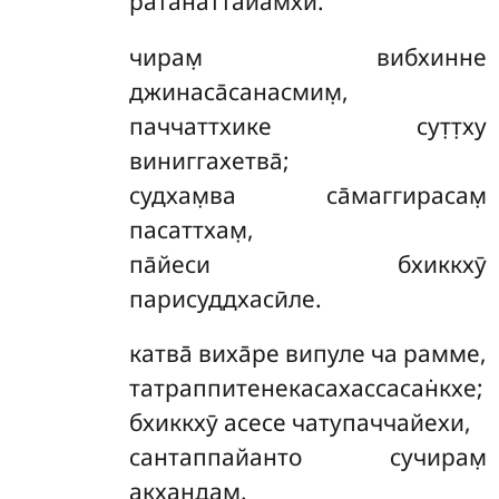
ратанаттайамхи.
чирам̣ вибхинне
джинаса̄санасмим̣,
паччаттхике сут̣т̣ху
виниггахетва̄;
судхам̣ва са̄маггирасам̣
пасаттхам̣,
па̄йеси бхиккхӯ
парисуддхасӣле.
катва̄ виха̄ре випуле ча рамме,
татраппитенекасахассасан̇кхе;
бхиккхӯ
асесе чатупаччайехи,
сантаппайанто сучирам̣
акхан̣д̣ам̣.