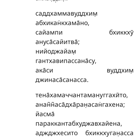
саддхаммавуддхим̣
абхикан̇кхама̄но,
сайампи бхиккхӯ
ануса̄сайитва̄;
нийоджайам̣
гантхавипассана̄су,
ака̄си вуддхим̣
джинаса̄санасса.
тена̄хамаччантамануггахӣто,
анан̃н̃аса̄дха̄ран̣асан̇гахена;
йасма̄
параккантабхуджавхайена,
аджджхесито бхиккхуган̣асса