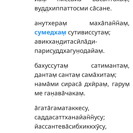
вуд̣д̣хиппаттосми са̄сане.
анутхерам̣ маха̄пан̃н̃ам̣,
сумедхам̣
сутивиссутам̣;
авикхан̣д̣итасӣла̄ди-
парисуддхагун̣одайам̣.
бахуссутам̣ сатимантам̣,
дантам̣ сантам̣ сама̄хитам̣;
нама̄ми сираса̄ дхӣрам̣, гарум̣
ме ган̣ава̄чакам̣.
а̄гата̄гаматаккесу
,
саддасаттханайан̃н̃усу;
йассантева̄сибхиккхӯсу,