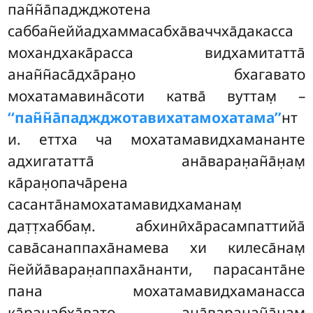
пан̃н̃а̄паджджотена
саббан̃еййадхаммасабха̄ваччха̄дакасса
мохандхака̄расса видхамитатта̄
анан̃н̃аса̄дха̄ран̣о бхагавато
мохатамавина̄соти катва̄ вуттам̣ –
‘‘пан̃н̃а̄паджджотавихатамохатама’’
нт
и. еттха ча мохатамавидхамананте
адхигататта̄ ана̄варан̣ан̃а̄н̣ам̣
ка̄ран̣опача̄рена
сасанта̄намохатамавидхаманам̣
дат̣т̣хаббам̣. абхинӣха̄расампаттийа̄
сава̄санаппаха̄намева хи килеса̄нам̣
н̃еййа̄варан̣аппаха̄нанти, парасанта̄не
пана мохатамавидхаманасса
ка̄ран̣абха̄вато ана̄варан̣ан̃а̄н̣ам̣