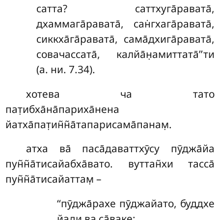
сатта? саттхуга̄равата̄,
дхаммага̄равата̄, сан̇гхага̄равата̄,
сиккха̄га̄равата̄, сама̄дхига̄равата̄,
совачассата̄, калйа̄н̣амиттата̄’’ти
(а. ни. 7.34).
хотева ча тато
пат̣ибха̄на̄париха̄нена
йатха̄пат̣ин̃н̃а̄тапарисама̄панам̣.
атха ва̄ паса̄даваттхӯсу пӯджа̄йа
пун̃н̃а̄тисайабха̄вато. вуттан̃хи тасса̄
пун̃н̃а̄тисайаттам̣ –
‘‘пӯджа̄рахе пӯджайато, буддхе
йади ва са̄ваке;