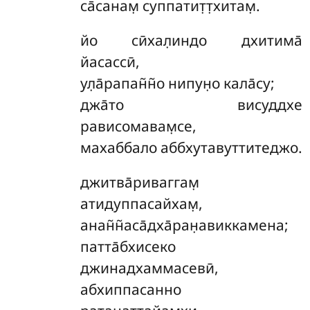
са̄санам̣ суппатит̣т̣хитам̣.
йо сӣхал̣индо дхитима̄
йасассӣ,
ул̣а̄рапан̃н̃о нипун̣о кала̄су;
джа̄то висуддхе
рависомавам̣се,
махаббало аббхутавуттитеджо.
джитва̄риваггам̣
атидуппасайхам̣,
анан̃н̃аса̄дха̄ран̣авиккамена;
патта̄бхисеко
джинадхаммасевӣ,
абхиппасанно