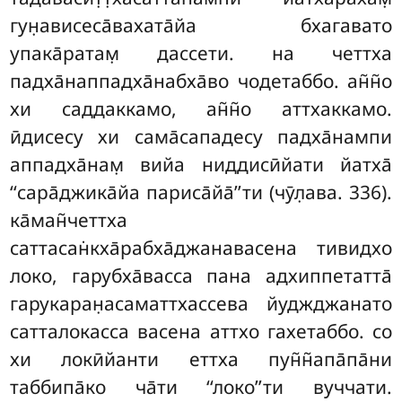
гун̣ависеса̄вахата̄йа бхагавато
упака̄ратам̣
дассети. на четтха
падха̄наппадха̄набха̄во чодетаббо. ан̃н̃о
хи саддаккамо, ан̃н̃о аттхаккамо.
ӣдисесу хи сама̄сападесу падха̄нампи
аппадха̄нам̣ вийа ниддисӣйати йатха̄
‘‘сара̄джика̄йа париса̄йа̄’’ти (чӯл̣ава. 336).
ка̄ман̃четтха
саттасан̇кха̄рабха̄джанавасена тивидхо
локо, гарубха̄васса пана адхиппетатта̄
гарукаран̣асаматтхассева йуджджанато
сатталокасса васена аттхо гахетаббо. со
хи локӣйанти еттха пун̃н̃апа̄па̄ни
таббипа̄ко ча̄ти ‘‘локо’’ти вуччати.