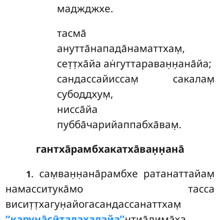
маджджхе.
тасма̄
анутта̄напада̄наматтхам̣,
сет̣т̣ха̄йа ан̇гуттараван̣н̣ана̄йа;
сандассайиссам̣ сакалам̣
субоддхум̣,
нисса̄йа
пубба̄чарийаппабха̄вам̣.
гантха̄рамбхакатха̄ван̣н̣ана̄
. сам̣ван̣н̣ана̄рамбхе ратанаттайам̣
1
намасситука̄мо тасса
висит̣т̣хагун̣айогасандассанаттхам̣
‘‘карун̣а̄сӣталахадайа’’
нтиа̄дима̄ха.