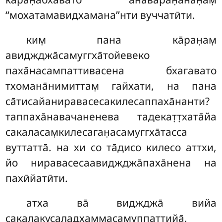
‘‘мохатамавидхамана’’нти вуччатӣти.
ким̣ пана ка̄ран̣ам̣
авиджджа̄самуггха̄тойевеко
паха̄насампаттивасена бхагавато
тхомана̄нимиттам̣ гайхати, на пана
са̄тисайаниравасесакилесаппаха̄нанти?
таппаха̄навачаненева тадекат̣т̣хата̄йа
сакаласам̣килесаган̣асамуггха̄тасса
вуттатта̄. на хи со та̄дисо килесо аттхи,
йо ниравасесаавиджджа̄паха̄нена на
пахӣйатӣти.
атха ва̄ виджджа̄ вийа
сакалакусаладхаммасамуппаттийа̄,