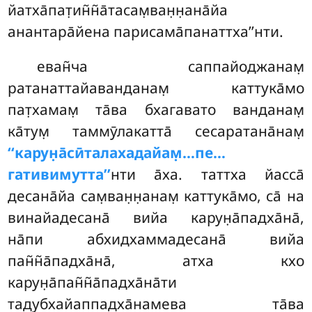
йатха̄пат̣ин̃н̃а̄тасам̣ван̣н̣ана̄йа
анантара̄йена парисама̄панаттха’’нти.
еван̃ча саппайоджанам̣
ратанаттайаванданам̣ каттука̄мо
пат̣хамам̣ та̄ва бхагавато ванданам̣
ка̄тум̣ таммӯлакатта̄
сесаратана̄нам̣
‘‘карун̣а̄сӣталахадайам̣…пе…
гативимутта’’
нти а̄ха. таттха йасса̄
десана̄йа сам̣ван̣н̣анам̣ каттука̄мо, са̄ на
винайадесана̄ вийа карун̣а̄падха̄на̄,
на̄пи абхидхаммадесана̄ вийа
пан̃н̃а̄падха̄на̄, атха кхо
карун̣а̄пан̃н̃а̄падха̄на̄ти
тадубхайаппадха̄намева та̄ва