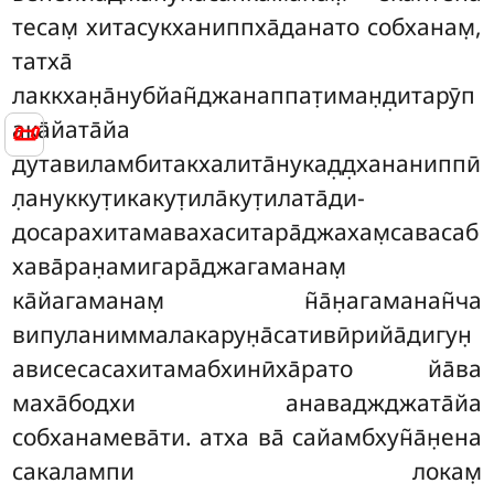
тесам̣ хитасукханиппха̄данато собханам̣,
татха̄
лаккхан̣а̄нубйан̃джанаппат̣иман̣д̣итарӯп
ака̄йата̄йа
📜
дутавиламбитакхалита̄нукад̣д̣хананиппӣ
л̣ануккут̣икакут̣ила̄кут̣илата̄ди-
досарахитамавахаситара̄джахам̣савасаб
хава̄ран̣амигара̄джагаманам̣
ка̄йагаманам̣ н̃а̄н̣агаманан̃ча
випуланиммалакарун̣а̄сативӣрийа̄дигун̣
ависесасахитамабхинӣха̄рато йа̄ва
маха̄бодхи анаваджджата̄йа
собханамева̄ти. атха ва̄ сайамбхун̃а̄н̣ена
сакалампи локам̣