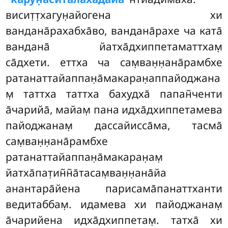
висит̣т̣хагун̣айогена хи
вандана̄рахабха̄во, вандана̄рахе ча ката̄
вандана̄ йатха̄дхиппетаматтхам̣
са̄дхети. еттха ча сам̣ван̣н̣ана̄рамбхе
ратанаттайаппан̣а̄макаран̣аппайоджана
м̣ таттха таттха бахудха̄ папан̃ченти
а̄чарийа̄, майам̣ пана идха̄дхиппетамева
пайоджанам̣ дассайисса̄ма, тасма̄
сам̣ван̣н̣ана̄рамбхе
ратанаттайаппан̣а̄макаран̣ам̣
йатха̄пат̣ин̃н̃а̄тасам̣ван̣н̣ана̄йа
анантара̄йена парисама̄панаттханти
ведитаббам̣. идамева хи пайоджанам̣
а̄чарийена идха̄дхиппетам̣. татха̄ хи