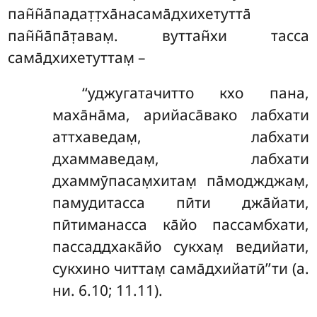
пан̃н̃а̄падат̣т̣ха̄насама̄дхихетутта̄
пан̃н̃а̄па̄т̣авам̣. вуттан̃хи тасса
сама̄дхихетуттам̣ –
‘‘уджугатачитто
кхо пана,
маха̄на̄ма, арийаса̄вако лабхати
аттхаведам̣, лабхати
дхаммаведам̣, лабхати
дхаммӯпасам̣хитам̣ па̄моджджам̣,
памудитасса пӣти джа̄йати,
пӣтиманасса ка̄йо пассамбхати,
пассаддхака̄йо сукхам̣ ведийати,
сукхино читтам̣ сама̄дхийатӣ’’ти (а.
ни. 6.10; 11.11).