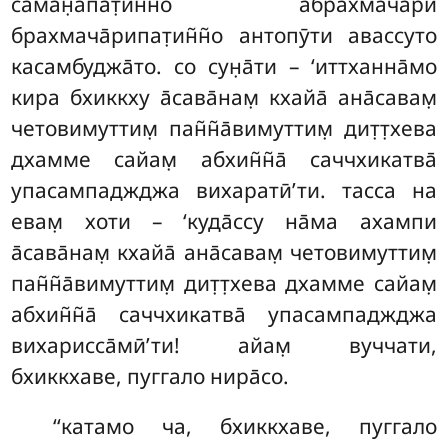
саман̣апат̣ин̃н̃о абрахмача̄рӣ
брахмача̄рипат̣ин̃н̃о антопӯти авассуто
касамбуджа̄то. со сун̣а̄ти – ‘иттханна̄мо
кира бхиккху а̄сава̄нам̣ кхайа̄ ана̄савам̣
четовимуттим̣ пан̃н̃а̄вимуттим̣
дит̣т̣хева
дхамме сайам̣ абхин̃н̃а̄ саччхикатва̄
упасампаджджа вихаратӣ’ти. тасса на
евам̣ хоти – ‘куда̄ссу на̄ма ахампи
а̄сава̄нам̣ кхайа̄ ана̄савам̣ четовимуттим̣
пан̃н̃а̄вимуттим̣
дит̣т̣хева дхамме сайам̣
абхин̃н̃а̄ саччхикатва̄ упасампаджджа
вихарисса̄мӣ’ти! айам̣ вуччати,
бхиккхаве, пуггало нира̄со.
‘‘катамо ча, бхиккхаве, пуггало