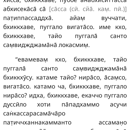
абхисека̄са̄ са̄
[са̄сса (сӣ. сйа̄. кам̣. пӣ.)]
пат̣иппассаддха̄. айам̣ вуччати,
бхиккхаве, пуггало вигата̄со. име кхо,
бхиккхаве, тайо пуггала̄ санто
сам̣виджджама̄на̄ локасмим̣.
‘‘евамевам̣
кхо, бхиккхаве, тайо
пуггала̄ санто сам̣виджджама̄на̄
бхиккхӯсу. катаме тайо? нира̄со, а̄сам̣со,
вигата̄со. катамо ча, бхиккхаве, пуггало
нира̄со? идха, бхиккхаве, екаччо пуггало
дуссӣло хоти па̄падхаммо асучи
сан̇кассарасама̄ча̄ро
пат̣иччханнакамманто ассаман̣о