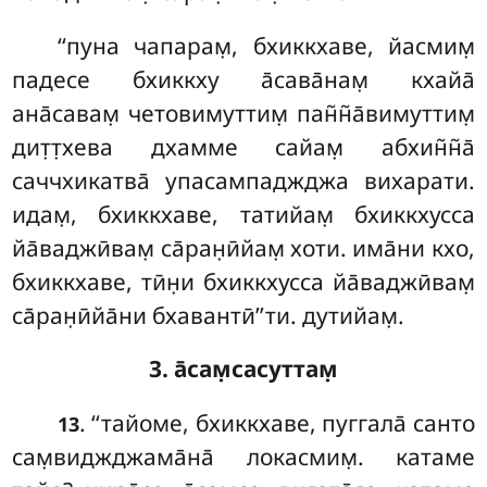
‘‘пуна чапарам̣, бхиккхаве, йасмим̣
падесе бхиккху а̄сава̄нам̣ кхайа̄
ана̄савам̣ четовимуттим̣ пан̃н̃а̄вимуттим̣
дит̣т̣хева дхамме сайам̣ абхин̃н̃а̄
саччхикатва̄ упасампаджджа вихарати.
идам̣, бхиккхаве, татийам̣ бхиккхусса
йа̄ваджӣвам̣ са̄ран̣ӣйам̣ хоти. има̄ни кхо,
бхиккхаве, тӣн̣и бхиккхусса йа̄ваджӣвам̣
са̄ран̣ӣйа̄ни бхавантӣ’’ти. дутийам̣.
3. а̄сам̣сасуттам̣
. ‘‘тайоме
, бхиккхаве, пуггала̄ санто
13
сам̣виджджама̄на̄ локасмим̣. катаме