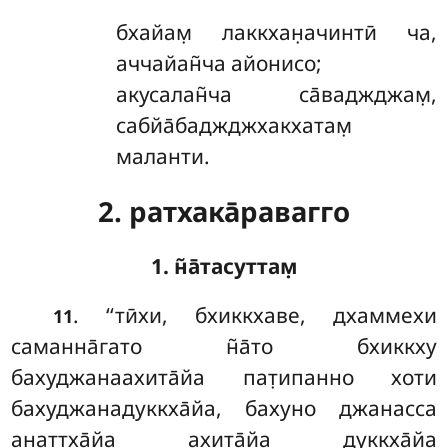
бхайам̣ лаккхан̣ачинтӣ ча,
аччайан̃ча айонисо;
акусалан̃ча са̄ваджджам̣,
сабйа̄баджджхакхатам̣
маланти.
2. ратхака̄равагго
1. н̃а̄тасуттам̣
. ‘‘тӣхи
, бхиккхаве, дхаммехи
11
саманна̄гато н̃а̄то бхиккху
бахуджанаахита̄йа пат̣ипанно хоти
бахуджанадуккха̄йа, бахуно джанасса
анаттха̄йа ахита̄йа дуккха̄йа