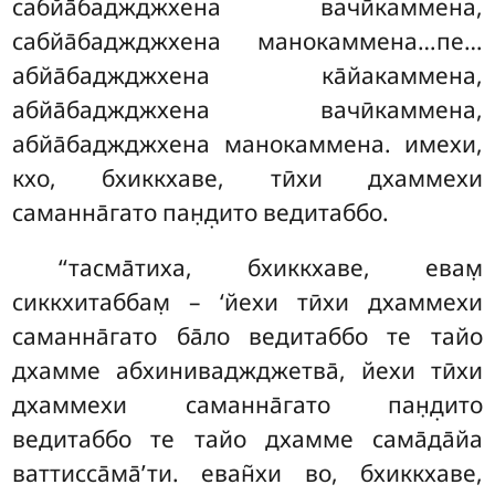
сабйа̄баджджхена вачӣкаммена,
сабйа̄баджджхена манокаммена…пе…
абйа̄баджджхена ка̄йакаммена,
абйа̄баджджхена вачӣкаммена
,
абйа̄баджджхена манокаммена. имехи,
кхо, бхиккхаве, тӣхи дхаммехи
саманна̄гато пан̣д̣ито ведитаббо.
‘‘тасма̄тиха, бхиккхаве, евам̣
сиккхитаббам̣ – ‘йехи тӣхи дхаммехи
саманна̄гато ба̄ло ведитаббо те тайо
дхамме абхиниваджджетва̄, йехи тӣхи
дхаммехи саманна̄гато пан̣д̣ито
ведитаббо те тайо дхамме сама̄да̄йа
ваттисса̄ма̄’ти. еван̃хи во, бхиккхаве,