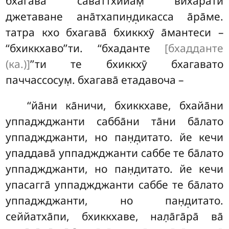
бхагава̄ са̄ваттхийам̣ вихарати
джетаване ана̄тхапин̣д̣икасса а̄ра̄ме.
татра кхо бхагава̄ бхиккхӯ а̄мантеси –
‘‘бхиккхаво’’ти. ‘‘бхаданте
[бхадданте
(ка.)]
’’ти те бхиккхӯ бхагавато
паччассосум̣. бхагава̄ етадавоча –
‘‘йа̄ни ка̄ничи, бхиккхаве, бхайа̄ни
уппаджджанти сабба̄ни та̄ни ба̄лато
уппаджджанти, но
пан̣д̣итато. йе кечи
упаддава̄ уппаджджанти саббе те ба̄лато
уппаджджанти, но пан̣д̣итато. йе кечи
упасагга̄ уппаджджанти саббе те ба̄лато
уппаджджанти, но пан̣д̣итато.
сеййатха̄пи, бхиккхаве, нал̣а̄га̄ра̄ ва̄