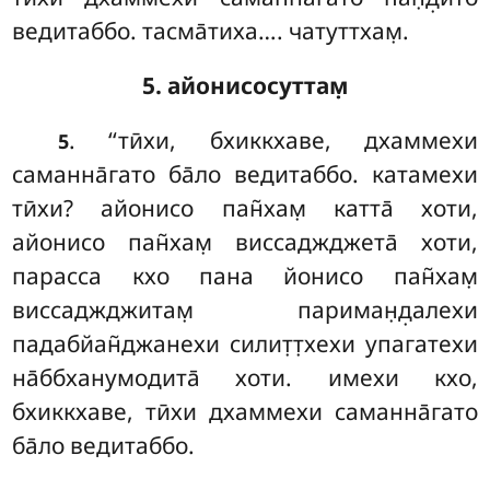
ведитаббо. тасма̄тиха…. чатуттхам̣.
5. айонисосуттам̣
. ‘‘тӣхи, бхиккхаве, дхаммехи
5
саманна̄гато ба̄ло ведитаббо. катамехи
тӣхи? айонисо пан̃хам̣ катта̄ хоти,
айонисо пан̃хам̣ виссаджджета̄ хоти,
парасса кхо пана йонисо пан̃хам̣
виссаджджитам̣ париман̣д̣алехи
падабйан̃джанехи силит̣т̣хехи упагатехи
на̄ббханумодита̄ хоти. имехи кхо,
бхиккхаве, тӣхи дхаммехи саманна̄гато
ба̄ло ведитаббо.