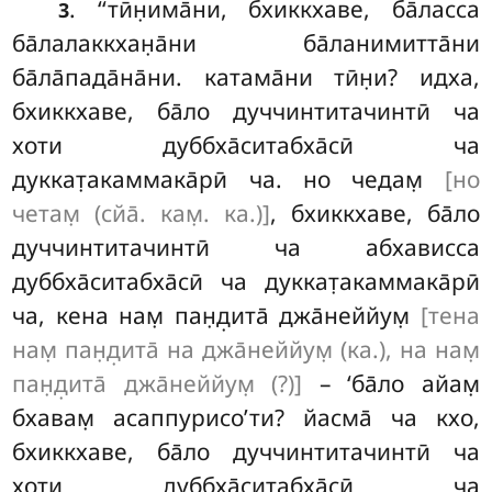
. ‘‘тӣн̣има̄ни, бхиккхаве, ба̄ласса
3
ба̄лалаккхан̣а̄ни ба̄ланимитта̄ни
ба̄ла̄пада̄на̄ни
. катама̄ни тӣн̣и? идха,
бхиккхаве, ба̄ло дуччинтитачинтӣ ча
хоти дуббха̄ситабха̄сӣ ча
дуккат̣акаммака̄рӣ ча. но чедам̣
[но
четам̣ (сйа̄. кам̣. ка.)]
, бхиккхаве, ба̄ло
дуччинтитачинтӣ ча абхависса
дуббха̄ситабха̄сӣ ча дуккат̣акаммака̄рӣ
ча, кена нам̣ пан̣д̣ита̄ джа̄неййум̣
[тена
нам̣ пан̣д̣ита̄ на джа̄неййум̣ (ка.), на нам̣
пан̣д̣ита̄ джа̄неййум̣ (?)]
– ‘ба̄ло айам̣
бхавам̣ асаппурисо’ти? йасма̄
ча кхо,
бхиккхаве, ба̄ло дуччинтитачинтӣ ча
хоти дуббха̄ситабха̄сӣ ча