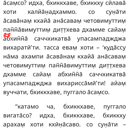
а̄сам̣со? идха, бхиккхаве, бхиккху сӣлава̄
хоти калйа̄н̣адхаммо. со сун̣а̄ти
а̄сава̄нам̣ кхайа̄ ана̄савам̣ четовимуттим̣
пан̃н̃а̄вимуттим̣ дит̣т̣хева дхамме сайам̣
📜
абхин̃н̃а̄ саччхикатва̄ упасампаджджа
вихаратӣ’ти. тасса евам̣ хоти – ‘куда̄ссу
на̄ма ахампи а̄сава̄нам̣ кхайа̄ ана̄савам̣
четовимуттим̣ пан̃н̃а̄вимуттим̣ дит̣т̣хева
дхамме сайам̣ абхин̃н̃а̄ саччхикатва̄
упасампаджджа вихарисса̄мӣ’ти! айам̣
вуччати, бхиккхаве, пуггало а̄сам̣со.
‘‘катамо ча, бхиккхаве, пуггало
вигата̄со? идха, бхиккхаве, бхиккху
арахам̣ хоти кхӣн̣а̄саво. со сун̣а̄ти –