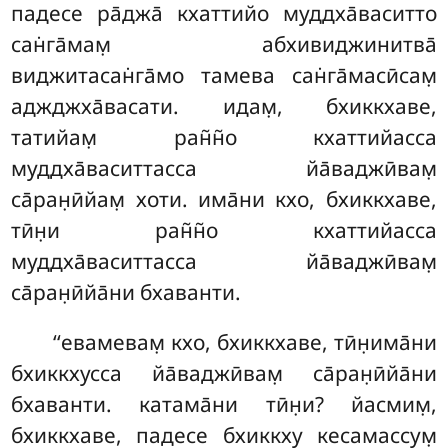
падесе ра̄джа̄ кхаттийо муддха̄васитто
сан̇га̄мам̣ абхивиджинитва̄
виджитасан̇га̄мо тамева сан̇га̄масӣсам̣
аджджха̄васати. идам̣, бхиккхаве,
татийам̣ ран̃н̃о кхаттийасса
муддха̄васиттасса йа̄ваджӣвам̣
са̄ран̣ӣйам̣ хоти. има̄ни кхо, бхиккхаве,
тӣн̣и ран̃н̃о кхаттийасса
муддха̄васиттасса йа̄ваджӣвам̣
са̄ран̣ӣйа̄ни бхаванти.
‘‘евамевам̣
кхо, бхиккхаве, тӣн̣има̄ни
бхиккхусса йа̄ваджӣвам̣ са̄ран̣ӣйа̄ни
бхаванти. катама̄ни тӣн̣и? йасмим̣,
бхиккхаве, падесе бхиккху кесамассум̣