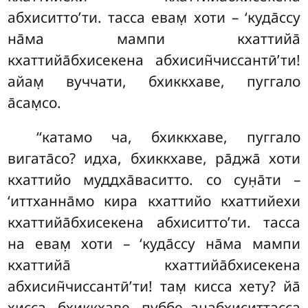
абхиситто’ти. тасса евам̣ хоти – ‘куда̄ссу
на̄ма мампи кхаттийа̄
кхаттийа̄бхисекена абхисин̃чиссантӣ’ти!
айам̣ вуччати, бхиккхаве, пуггало
а̄сам̣со.
‘‘катамо ча, бхиккхаве, пуггало
вигата̄со? идха, бхиккхаве, ра̄джа̄ хоти
кхаттийо муддха̄васитто. со сун̣а̄ти –
‘иттханна̄мо кира кхаттийо кхаттийехи
кхаттийа̄бхисекена абхиситто’ти. тасса
на евам̣ хоти – ‘куда̄ссу на̄ма мампи
кхаттийа̄ кхаттийа̄бхисекена
абхисин̃чиссантӣ’ти! там̣ кисса хету? йа̄
хисса, бхиккхаве, пуббе анабхиситтасса