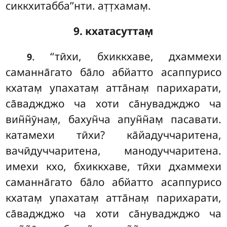
сиккхитабба’’нти. ат̣т̣хамам̣.
9. кхатасуттам̣
. ‘‘тӣхи
, бхиккхаве, дхаммехи
9
саманна̄гато ба̄ло абйатто асаппурисо
кхатам̣ упахатам̣ атта̄нам̣ парихарати,
са̄ваджджо ча хоти са̄нуваджджо ча
вин̃н̃ӯнам̣, бахун̃ча апун̃н̃ам̣ пасавати.
катамехи тӣхи? ка̄йадуччаритена,
вачӣдуччаритена, манодуччаритена.
имехи кхо, бхиккхаве, тӣхи дхаммехи
саманна̄гато ба̄ло абйатто асаппурисо
кхатам̣ упахатам̣ атта̄нам̣ парихарати,
са̄ваджджо ча хоти са̄нуваджджо ча