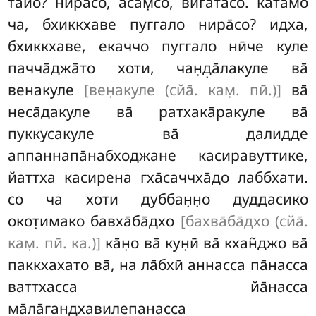
тайо? нира̄со, а̄сам̣со, вигата̄со. катамо
ча, бхиккхаве пуггало нира̄со? идха,
бхиккхаве, екаччо пуггало нӣче куле
пачча̄джа̄то хоти, чан̣д̣а̄лакуле ва̄
венакуле
[вен̣акуле (сйа̄. кам̣. пӣ.)]
ва̄
неса̄дакуле ва̄
ратхака̄ракуле ва̄
пуккусакуле ва̄ далидде
аппаннапа̄набходжане касиравуттике,
йаттха касирена гха̄саччха̄до лаббхати.
со ча хоти дуббан̣н̣о дуддасико
окот̣имако бавха̄ба̄дхо
[бахва̄ба̄дхо (сйа̄.
кам̣. пӣ. ка.)]
ка̄н̣о ва̄ кун̣ӣ ва̄ кхан̃джо ва̄
паккхахато ва̄, на ла̄бхӣ аннасса па̄насса
ваттхасса йа̄насса
ма̄ла̄гандхавилепанасса