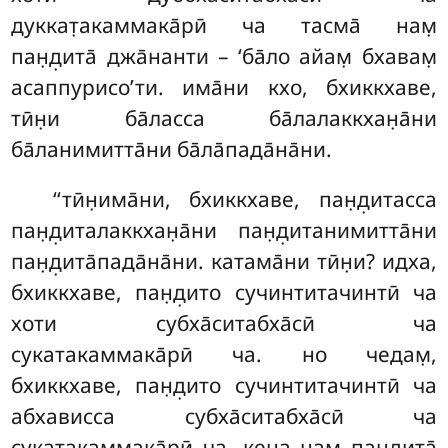
дуккат̣акаммака̄рӣ ча тасма̄ нам̣
пан̣д̣ита̄ джа̄нанти – ‘ба̄ло айам̣ бхавам̣
асаппурисо’ти. има̄ни кхо, бхиккхаве,
тӣн̣и ба̄ласса ба̄лалаккхан̣а̄ни
ба̄ланимитта̄ни ба̄ла̄пада̄на̄ни.
‘‘тӣн̣има̄ни, бхиккхаве, пан̣д̣итасса
пан̣д̣италаккхан̣а̄ни пан̣д̣итанимитта̄ни
пан̣д̣ита̄пада̄на̄ни. катама̄ни тӣн̣и? идха,
бхиккхаве, пан̣д̣ито сучинтитачинтӣ ча
хоти субха̄ситабха̄сӣ ча
сукатакаммака̄рӣ ча. но чедам̣,
бхиккхаве, пан̣д̣ито сучинтитачинтӣ ча
абхависса субха̄ситабха̄сӣ ча
сукатакаммака̄рӣ ча, кена нам̣ пан̣д̣ита̄