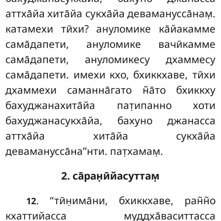
аттха̄йа хита̄йа сукха̄йа деваманусса̄нам̣.
катамехи тӣхи? ануломике ка̄йакамме
сама̄дапети, ануломике вачӣкамме
сама̄дапети, ануломикесу дхаммесу
сама̄дапети. имехи кхо, бхиккхаве, тӣхи
дхаммехи саманна̄гато н̃а̄то бхиккху
бахуджанахита̄йа пат̣ипанно хоти
бахуджанасукха̄йа, бахуно джанасса
аттха̄йа хита̄йа сукха̄йа
деваманусса̄на’’нти. пат̣хамам̣.
2. са̄ран̣ӣйасуттам̣
. ‘‘тӣн̣има̄ни
, бхиккхаве, ран̃н̃о
12
кхаттийасса муддха̄васиттасса