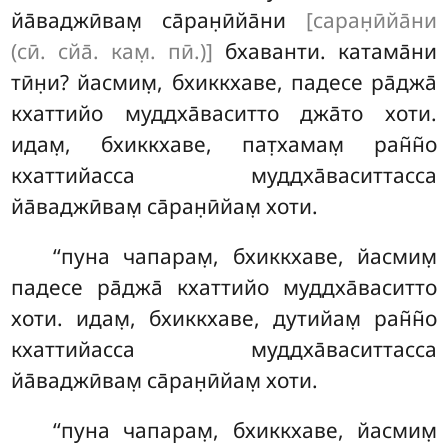
йа̄ваджӣвам̣ са̄ран̣ӣйа̄ни
[саран̣ӣйа̄ни
(сӣ. сйа̄. кам̣. пӣ.)]
бхаванти. катама̄ни
тӣн̣и? йасмим̣, бхиккхаве, падесе ра̄джа̄
кхаттийо муддха̄васитто джа̄то хоти.
идам̣, бхиккхаве, пат̣хамам̣ ран̃н̃о
кхаттийасса муддха̄васиттасса
йа̄ваджӣвам̣ са̄ран̣ӣйам̣ хоти.
‘‘пуна
чапарам̣, бхиккхаве, йасмим̣
падесе ра̄джа̄ кхаттийо муддха̄васитто
хоти. идам̣, бхиккхаве, дутийам̣ ран̃н̃о
кхаттийасса муддха̄васиттасса
йа̄ваджӣвам̣ са̄ран̣ӣйам̣ хоти.
‘‘пуна чапарам̣, бхиккхаве, йасмим̣