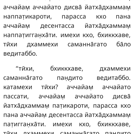
аччайам̣ аччайато дисва̄ йатха̄дхаммам̣
наппат̣икароти, парасса кхо
пана
аччайам̣ десентасса йатха̄дхаммам̣
наппат̣игган̣ха̄ти. имехи кхо, бхиккхаве,
тӣхи дхаммехи саманна̄гато ба̄ло
ведитаббо.
‘‘тӣхи, бхиккхаве, дхаммехи
саманна̄гато пан̣д̣ито ведитаббо.
катамехи тӣхи? аччайам̣ аччайато
пассати, аччайам̣ аччайато дисва̄
йатха̄дхаммам̣ пат̣икароти, парасса кхо
пана аччайам̣ десентасса йатха̄дхаммам̣
пат̣игган̣ха̄ти. имехи кхо, бхиккхаве,
тӣхи дхаммехи саманна̄гато пан̣д̣ито