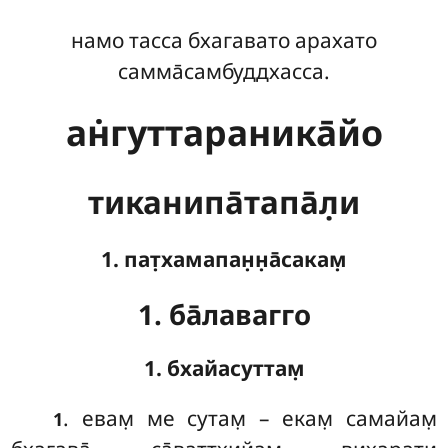
намо тасса бхагавато арахато
самма̄самбуддхасса.
ан̇гуттараника̄йо
тиканипа̄тапа̄л̣и
1. пат̣хамапан̣н̣а̄сакам̣
1. ба̄лавагго
1. бхайасуттам̣
. евам̣
ме сутам̣ – екам̣ самайам̣
1