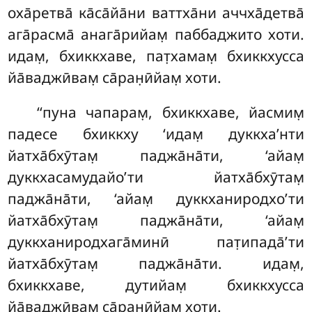
оха̄ретва̄ ка̄са̄йа̄ни ваттха̄ни аччха̄детва̄
ага̄расма̄ анага̄рийам̣
паббаджито хоти.
идам̣, бхиккхаве, пат̣хамам̣ бхиккхусса
йа̄ваджӣвам̣ са̄ран̣ӣйам̣ хоти.
‘‘пуна чапарам̣, бхиккхаве, йасмим̣
падесе бхиккху ‘идам̣ дуккха’нти
йатха̄бхӯтам̣ паджа̄на̄ти, ‘айам̣
дуккхасамудайо’ти йатха̄бхӯтам̣
паджа̄на̄ти, ‘айам̣ дуккханиродхо’ти
йатха̄бхӯтам̣ паджа̄на̄ти, ‘айам̣
дуккханиродхага̄минӣ пат̣ипада̄’ти
йатха̄бхӯтам̣ паджа̄на̄ти. идам̣,
бхиккхаве, дутийам̣ бхиккхусса
йа̄ваджӣвам̣ са̄ран̣ӣйам̣ хоти.