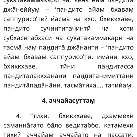
джа̄неййум̣ – ‘пан̣д̣ито айам̣ бхавам̣
саппурисо’ти? йасма̄
ча кхо, бхиккхаве,
пан̣д̣ито сучинтитачинтӣ ча хоти
субха̄ситабха̄сӣ ча сукатакаммака̄рӣ ча
тасма̄ нам̣ пан̣д̣ита̄ джа̄нанти – ‘пан̣д̣ито
айам̣ бхавам̣ саппурисо’ти. има̄ни кхо,
бхиккхаве, тӣн̣и пан̣д̣итасса
пан̣д̣италаккхан̣а̄ни пан̣д̣итанимитта̄ни
пан̣д̣ита̄пада̄на̄ни. тасма̄тиха…. татийам̣.
4. аччайасуттам̣
. ‘‘тӣхи
, бхиккхаве, дхаммехи
4
саманна̄гато ба̄ло ведитаббо. катамехи
тӣхи? аччайам̣ аччайато на пассати,