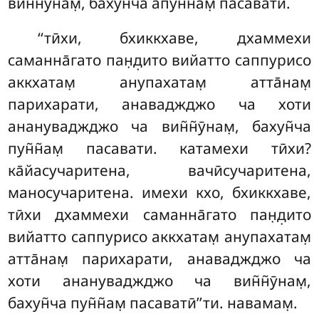
вин̃н̃ӯнам̣, бахун̃ча апун̃н̃ам̣ пасавати.
‘‘тӣхи
, бхиккхаве, дхаммехи
саманна̄гато пан̣д̣ито вийатто саппурисо
аккхатам̣ анупахатам̣ атта̄нам̣
парихарати, анаваджджо ча хоти
анануваджджо ча вин̃н̃ӯнам̣, бахун̃ча
пун̃н̃ам̣ пасавати. катамехи тӣхи?
ка̄йасучаритена, вачӣсучаритена,
маносучаритена. имехи кхо, бхиккхаве,
тӣхи дхаммехи саманна̄гато пан̣д̣ито
вийатто саппурисо аккхатам̣ анупахатам̣
атта̄нам̣ парихарати, анаваджджо ча
хоти анануваджджо ча вин̃н̃ӯнам̣,
бахун̃ча пун̃н̃ам̣ пасаватӣ’’ти. навамам̣.