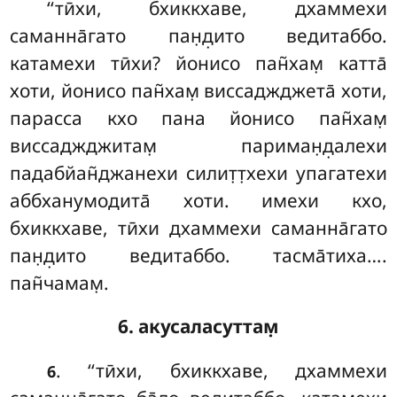
‘‘тӣхи, бхиккхаве, дхаммехи
саманна̄гато пан̣д̣ито ведитаббо.
катамехи тӣхи? йонисо пан̃хам̣ катта̄
хоти, йонисо пан̃хам̣ виссаджджета̄ хоти,
парасса кхо пана йонисо пан̃хам̣
виссаджджитам̣ париман̣д̣алехи
падабйан̃джанехи силит̣т̣хехи упагатехи
аббханумодита̄ хоти. имехи кхо,
бхиккхаве, тӣхи дхаммехи саманна̄гато
пан̣д̣ито ведитаббо. тасма̄тиха….
пан̃чамам̣.
6. акусаласуттам̣
. ‘‘тӣхи, бхиккхаве, дхаммехи
6