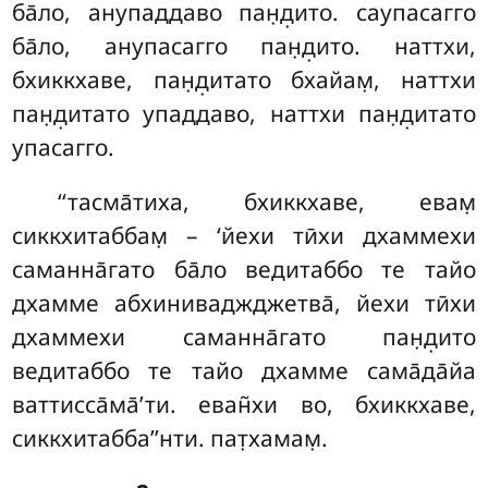
ба̄ло, анупаддаво пан̣д̣ито. саупасагго
ба̄ло, анупасагго пан̣д̣ито. наттхи,
бхиккхаве, пан̣д̣итато бхайам̣, наттхи
пан̣д̣итато упаддаво, наттхи пан̣д̣итато
упасагго.
‘‘тасма̄тиха, бхиккхаве, евам̣
сиккхитаббам̣ – ‘йехи тӣхи дхаммехи
саманна̄гато ба̄ло ведитаббо те тайо
дхамме абхиниваджджетва̄, йехи тӣхи
дхаммехи саманна̄гато пан̣д̣ито
ведитаббо те тайо дхамме сама̄да̄йа
ваттисса̄ма̄’ти. еван̃хи во, бхиккхаве,
сиккхитабба’’нти. пат̣хамам̣.