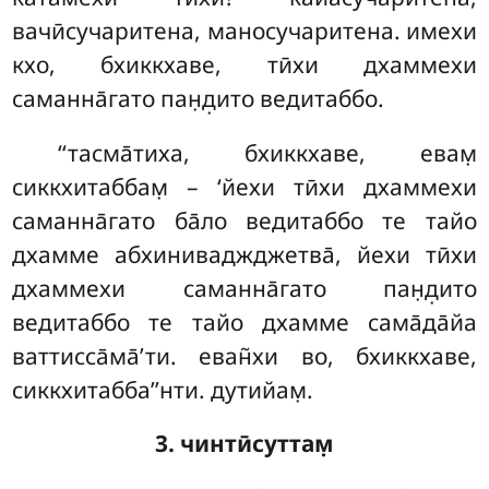
вачӣсучаритена, маносучаритена. имехи
кхо, бхиккхаве, тӣхи дхаммехи
саманна̄гато пан̣д̣ито ведитаббо.
‘‘тасма̄тиха, бхиккхаве, евам̣
сиккхитаббам̣ – ‘йехи тӣхи дхаммехи
саманна̄гато ба̄ло ведитаббо
те тайо
дхамме абхиниваджджетва̄, йехи тӣхи
дхаммехи саманна̄гато пан̣д̣ито
ведитаббо те тайо дхамме сама̄да̄йа
ваттисса̄ма̄’ти. еван̃хи во, бхиккхаве,
сиккхитабба’’нти. дутийам̣.
3. чинтӣсуттам̣