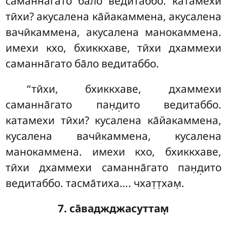
саманна̄гато ба̄ло ведитаббо. катамехи
тӣхи? акусалена
ка̄йакаммена, акусалена
вачӣкаммена, акусалена манокаммена.
имехи кхо, бхиккхаве, тӣхи дхаммехи
саманна̄гато ба̄ло ведитаббо.
‘‘тӣхи, бхиккхаве, дхаммехи
саманна̄гато пан̣д̣ито ведитаббо.
катамехи тӣхи? кусалена ка̄йакаммена
,
кусалена вачӣкаммена, кусалена
манокаммена. имехи кхо, бхиккхаве,
тӣхи дхаммехи саманна̄гато пан̣д̣ито
ведитаббо. тасма̄тиха…. чхат̣т̣хам̣.
7. са̄ваджджасуттам̣