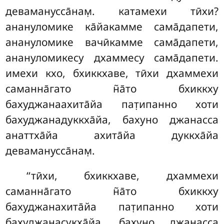
деваманусса̄нам̣. катамехи тӣхи?
анануломике ка̄йакамме сама̄дапети,
анануломике вачӣкамме сама̄дапети,
анануломикесу дхаммесу сама̄дапети.
имехи кхо, бхиккхаве, тӣхи дхаммехи
саманна̄гато н̃а̄то бхиккху
бахуджанаахита̄йа пат̣ипанно хоти
бахуджанадуккха̄йа, бахуно джанасса
анаттха̄йа ахита̄йа дуккха̄йа
деваманусса̄нам̣.
‘‘тӣхи, бхиккхаве, дхаммехи
саманна̄гато н̃а̄то бхиккху
бахуджанахита̄йа пат̣ипанно хоти
бахуджанасукха̄йа, бахуно джанасса