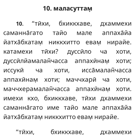
10. маласуттам̣
. ‘‘тӣхи, бхиккхаве, дхаммехи
10
саманна̄гато тайо мале аппаха̄йа
йатха̄бхатам̣ никкхитто евам̣ нирайе.
катамехи тӣхи? дуссӣло ча хоти,
дуссӣлйамалан̃часса аппахӣнам̣
хоти;
иссукӣ ча хоти, исса̄малан̃часса
аппахӣнам̣ хоти; маччхарӣ ча хоти,
маччхерамалан̃часса аппахӣнам̣ хоти.
имехи кхо, бхиккхаве, тӣхи дхаммехи
саманна̄гато име тайо мале аппаха̄йа
йатха̄бхатам̣ никкхитто евам̣ нирайе.
‘‘тӣхи
, бхиккхаве, дхаммехи