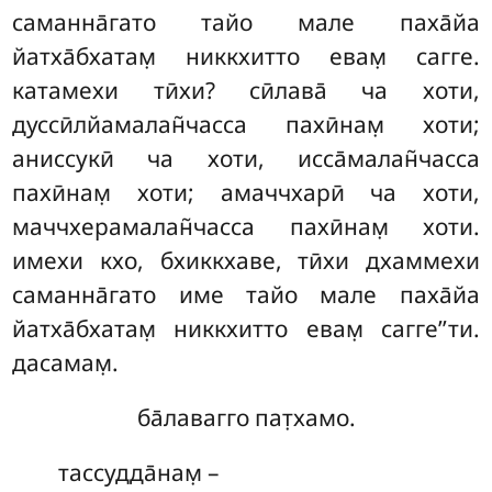
саманна̄гато тайо мале паха̄йа
йатха̄бхатам̣ никкхитто евам̣ сагге.
катамехи тӣхи? сӣлава̄ ча хоти,
дуссӣлйамалан̃часса пахӣнам̣ хоти;
аниссукӣ ча хоти, исса̄малан̃часса
пахӣнам̣ хоти; амаччхарӣ ча хоти,
маччхерамалан̃часса пахӣнам̣ хоти.
имехи кхо, бхиккхаве, тӣхи дхаммехи
саманна̄гато име тайо мале паха̄йа
йатха̄бхатам̣ никкхитто евам̣ сагге’’ти.
дасамам̣.
ба̄лавагго пат̣хамо.
тассудда̄нам̣ –