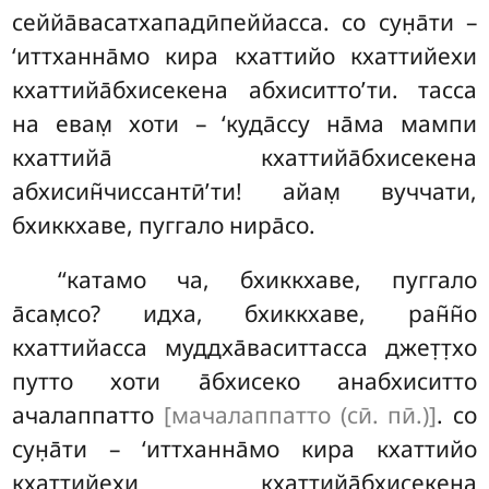
сеййа̄васатхападӣпеййасса. со сун̣а̄ти –
‘иттханна̄мо кира кхаттийо кхаттийехи
кхаттийа̄бхисекена абхиситто’ти. тасса
на евам̣ хоти – ‘куда̄ссу на̄ма мампи
кхаттийа̄ кхаттийа̄бхисекена
абхисин̃чиссантӣ’ти! айам̣ вуччати,
бхиккхаве, пуггало нира̄со.
‘‘катамо ча, бхиккхаве, пуггало
а̄сам̣со? идха
, бхиккхаве, ран̃н̃о
кхаттийасса муддха̄васиттасса джет̣т̣хо
путто хоти а̄бхисеко анабхиситто
ачалаппатто
[мачалаппатто (сӣ. пӣ.)]
. со
сун̣а̄ти – ‘иттханна̄мо кира кхаттийо
кхаттийехи кхаттийа̄бхисекена