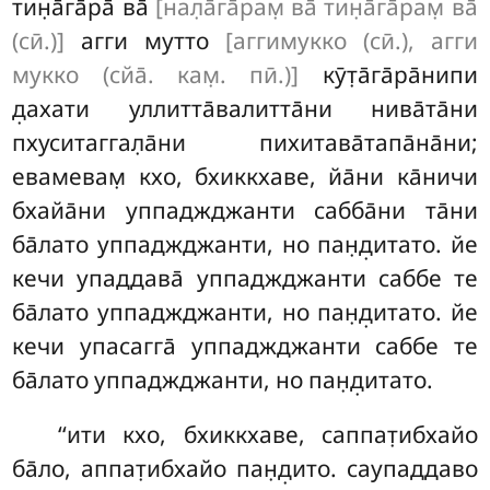
тин̣а̄га̄ра̄ ва̄
[нал̣а̄га̄рам̣ ва̄ тин̣а̄га̄рам̣ ва̄
(сӣ.)]
агги мутто
[аггимукко (сӣ.), агги
мукко (сйа̄. кам̣. пӣ.)]
кӯт̣а̄га̄ра̄нипи
д̣ахати уллитта̄валитта̄ни нива̄та̄ни
пхуситаггал̣а̄ни пихитава̄тапа̄на̄ни;
евамевам̣ кхо, бхиккхаве, йа̄ни ка̄ничи
бхайа̄ни уппаджджанти сабба̄ни та̄ни
ба̄лато уппаджджанти, но пан̣д̣итато. йе
кечи упаддава̄ уппаджджанти саббе те
ба̄лато уппаджджанти, но пан̣д̣итато. йе
кечи упасагга̄ уппаджджанти саббе те
ба̄лато уппаджджанти, но пан̣д̣итато.
‘‘ити
кхо, бхиккхаве, саппат̣ибхайо
ба̄ло, аппат̣ибхайо пан̣д̣ито. саупаддаво