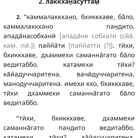
2. лаккхан̣асуттам̣
. ‘‘каммалаккхан̣о
, бхиккхаве, ба̄ло,
2
каммалаккхан̣о пан̣д̣ито,
апада̄насобханӣ
[апада̄не собхати (сйа̄.
кам̣. пӣ.)]
пан̃н̃а̄ти
[пан̃н̃атти (?)]
. тӣхи,
бхиккхаве, дхаммехи саманна̄гато ба̄ло
ведитаббо. катамехи тӣхи?
ка̄йадуччаритена, вачӣдуччаритена,
манодуччаритена. имехи кхо, бхиккхаве,
тӣхи дхаммехи саманна̄гато ба̄ло
ведитаббо.
‘‘тӣхи, бхиккхаве, дхаммехи
саманна̄гато пан̣д̣ито ведитаббо.
катамехи тӣхи? ка̄йасучаритена,