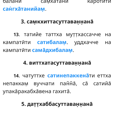
бала̄ни сам̣хата̄ни каротӣти
сан̇гха̄танийам̣
.
3. сам̣кхиттасуттаван̣н̣ана̄
. татийе
таттха мут̣т̣хассачче на
13
кампатӣти
сатибалам̣
. уддхачче на
кампатӣти
сама̄дхибалам̣
.
4. виттхатасуттаван̣н̣ана̄
. чатуттхе
сатинепаккена̄
ти еттха
14
непаккам̣ вуччати пан̃н̃а̄, са̄ сатийа̄
упака̄ракабха̄вена гахита̄.
5. дат̣т̣хаббасуттаван̣н̣ана̄