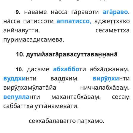
. наваме
на̄сса га̄равоти
ага̄раво
.
9
на̄сса патиссоти
аппатиссо,
аджет̣т̣хако
анӣчавутти. сесаметтха
пуримасадисамева.
10. дутийаага̄равасуттаван̣н̣ана̄
. дасаме
абхаббо
ти абха̄джанам̣.
10
вуддхи
нти вад̣д̣хим̣.
вирӯл̣хи
нти
вирӯл̣хамӯлата̄йа ниччалабха̄вам̣.
вепулла
нти махантабха̄вам̣. сесам̣
саббаттха утта̄намева̄ти.
секхабалавагго пат̣хамо.