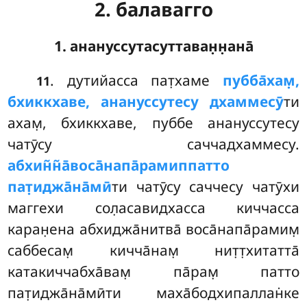
2. балавагго
1. анануссутасуттаван̣н̣ана̄
. дутийасса
пат̣хаме
пубба̄хам̣,
11
бхиккхаве, анануссутесу дхаммесӯ
ти
ахам̣, бхиккхаве, пуббе анануссутесу
чатӯсу саччадхаммесу.
абхин̃н̃а̄воса̄напа̄рамиппатто
пат̣иджа̄на̄мӣ
ти чатӯсу саччесу чатӯхи
маггехи сол̣асавидхасса киччасса
каран̣ена абхиджа̄нитва̄ воса̄напа̄рамим̣
саббесам̣ кичча̄нам̣ нит̣т̣хитатта̄
катакиччабха̄вам̣ па̄рам̣ патто
пат̣иджа̄на̄мӣти маха̄бодхипаллан̇ке