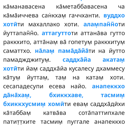
ка̄манавасена ка̄метаббавасена ча
ка̄ма̄иччева сан̇кхам̣ гаччханти.
вуддхо
хотӣ
ти махаллако хоти.
алам̣пан̃н̃о
ти
йуттапан̃н̃о.
аттагутто
ти аттана̄ва гутто
раккхито, атта̄нам̣ ва̄ гопетум̣ раккхитум̣
саматтхо.
на̄лам̣ пама̄да̄йа̄
ти на йутто
памаджджитум̣.
саддха̄йа акатам̣
хотӣ
ти йам̣ саддха̄йа кусалесу дхаммесу
ка̄тум̣ йуттам̣, там̣ на катам̣ хоти.
сесападесупи есева найо.
анапеккхо
да̄на̄хам̣, бхиккхаве, тасмим̣
бхиккхусмим̣ хомӣ
ти евам̣ саддха̄дӣхи
ка̄таббам̣ катва̄ва сота̄паттипхале
патит̣т̣хите тасмим̣ пуггале анапеккхо