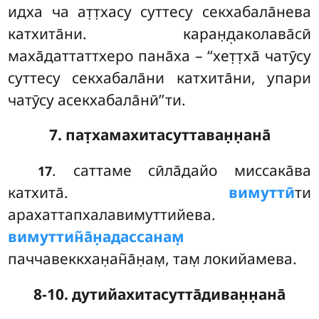
идха ча ат̣т̣хасу суттесу секхабала̄нева
катхита̄ни. каран̣д̣аколава̄сӣ
маха̄даттаттхеро пана̄ха – ‘‘хет̣т̣ха̄ чатӯсу
суттесу секхабала̄ни катхита̄ни, упари
чатӯсу асекхабала̄нӣ’’ти.
7. пат̣хамахитасуттаван̣н̣ана̄
. саттаме сӣла̄дайо миссака̄ва
17
катхита̄.
вимуттӣ
ти
арахаттапхалавимуттийева.
вимуттин̃а̄н̣адассанам̣
паччавеккхан̣ан̃а̄н̣ам̣, там̣ локийамева.
8-10. дутийахитасутта̄диван̣н̣ана̄