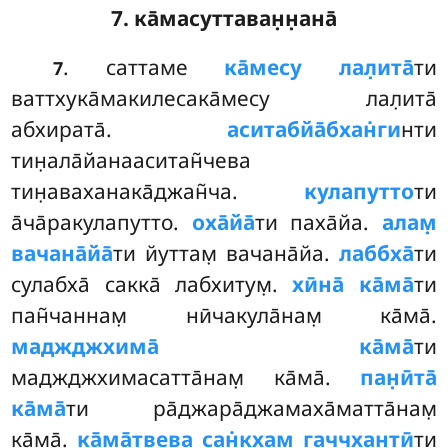
7. ка̄масуттаван̣н̣ана̄
. саттаме
ка̄месу лал̣ита̄
ти
7
ваттхука̄макилесака̄месу лал̣ита̄
абхирата̄.
аситабйа̄бхан̇ги
нти
тин̣ала̄йанааситан̃чева
тин̣аваханака̄джан̃ча.
кулапутто
ти
а̄ча̄ракулапутто.
оха̄йа̄
ти паха̄йа.
алам̣
вачана̄йа̄
ти йуттам̣ вачана̄йа.
лаббха̄
ти
сулабха̄ сакка̄ лабхитум̣.
хӣна̄ ка̄ма̄
ти
пан̃чаннам̣ нӣчакула̄нам̣ ка̄ма̄.
маджджхима̄ ка̄ма̄
ти
маджджхимасатта̄нам̣ ка̄ма̄.
пан̣ӣта̄
ка̄ма̄
ти ра̄джара̄джамаха̄матта̄нам̣
ка̄ма̄.
ка̄ма̄твева сан̇кхам̣ гаччхантӣ
ти