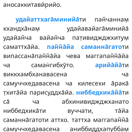
аносаккитавӣрийо.
удайаттхага̄минийа̄
ти пан̃чаннам̣
кхандха̄нам̣ удайавайага̄минийа̄
удайан̃ча вайан̃ча пат̣ивиджджхитум̣
саматтха̄йа.
пан̃н̃а̄йа
саманна̄гато
ти
випассана̄пан̃н̃а̄йа чева маггапан̃н̃а̄йа
ча саман̇гибхӯто.
арийа̄йа̄
ти
виккхамбханавасена ча
самуччхедавасена ча килесехи а̄рака̄
т̣хита̄йа парисуддха̄йа.
ниббедхика̄йа̄
ти
са̄ ча абхинивиджджханато
ниббедхика̄ти вуччати, та̄йа
саманна̄гатоти аттхо. таттха маггапан̃н̃а̄
самуччхедавасена аниббиддхапуббам̣