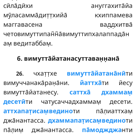
сӣла̄дӣхи ануггахита̄йа
мӯласамма̄дит̣т̣хийа̄ кхиппамева
маггавасена вад̣д̣хитва̄
четовимуттипан̃н̃а̄вимуттипхалаппада̄н
ам̣ ведитаббам̣.
6. вимутта̄йатанасуттаван̣н̣ана̄
. чхат̣т̣хе
вимутта̄йатана̄нӣ
ти
26
вимуччанака̄ран̣а̄ни.
йаттха̄
ти йесу
вимутта̄йатанесу.
саттха̄ дхаммам̣
десетӣ
ти чатусаччадхаммам̣ десети.
аттхапат̣исам̣ведино
ти па̄л̣иаттхам̣
джа̄нантасса.
дхаммапат̣исам̣ведино
ти
па̄л̣им̣ джа̄нантасса.
па̄моджджа
нти