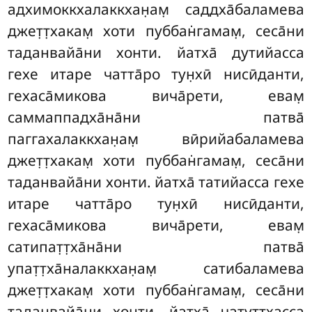
адхимоккхалаккхан̣ам̣ саддха̄баламева
джет̣т̣хакам̣ хоти пуббан̇гамам̣, сеса̄ни
таданвайа̄ни хонти. йатха̄ дутийасса
гехе итаре чатта̄ро тун̣хӣ нисӣданти,
гехаса̄микова вича̄рети, евам̣
саммаппадха̄на̄ни патва̄
паггахалаккхан̣ам̣ вӣрийабаламева
джет̣т̣хакам̣ хоти пуббан̇гамам̣
, сеса̄ни
таданвайа̄ни хонти. йатха̄ татийасса гехе
итаре чатта̄ро тун̣хӣ нисӣданти,
гехаса̄микова вича̄рети, евам̣
сатипат̣т̣ха̄на̄ни патва̄
упат̣т̣ха̄налаккхан̣ам̣ сатибаламева
джет̣т̣хакам̣ хоти пуббан̇гамам̣, сеса̄ни
таданвайа̄ни хонти. йатха̄ чатуттхасса