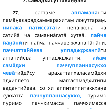
7. сама̄дхисуттаван̣н̣ана̄
. саттаме
аппама̄н̣а
нти
27
пама̄н̣акарадхаммарахитам̣ локуттарам̣.
нипака̄ патиссата̄
ти непаккена ча
сатийа̄ ча саманна̄гата̄ хутва̄.
пан̃ча
н̃а̄н̣а̄нӣ
ти пан̃ча паччавеккхан̣ан̃а̄н̣а̄ни.
паччаттан̃н̃ева уппаджджантӣ
ти
аттанийева уппаджджанти.
айам̣
сама̄дхи паччуппаннасукхо
чева̄
тиа̄дӣсу арахаттапхаласама̄дхи
адхиппето. маггасама̄дхӣтипи
вадантийева. со хи аппитаппитаккхан̣е
сукхатта̄
паччуппаннасукхо,
пуримо
пуримо паччхимасса паччхимасса