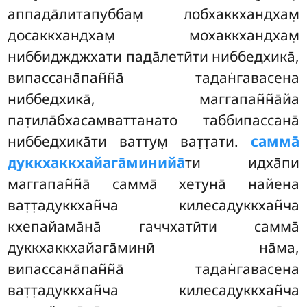
аппада̄литапуббам̣ лобхаккхандхам̣
досаккхандхам̣ мохаккхандхам̣
ниббиджджхати пада̄летӣти ниббедхика̄,
випассана̄пан̃н̃а̄ тадан̇гавасена
ниббедхика̄, маггапан̃н̃а̄йа
пат̣ила̄бхасам̣ваттанато таббипассана̄
ниббедхика̄ти ваттум̣ ват̣т̣ати.
самма̄
дуккхаккхайага̄минийа̄
ти идха̄пи
маггапан̃н̃а̄ самма̄ хетуна̄ найена
ват̣т̣адуккхан̃ча килесадуккхан̃ча
кхепайама̄на̄ гаччхатӣти самма̄
дуккхаккхайага̄минӣ на̄ма,
випассана̄пан̃н̃а̄ тадан̇гавасена
ват̣т̣адуккхан̃ча килесадуккхан̃ча