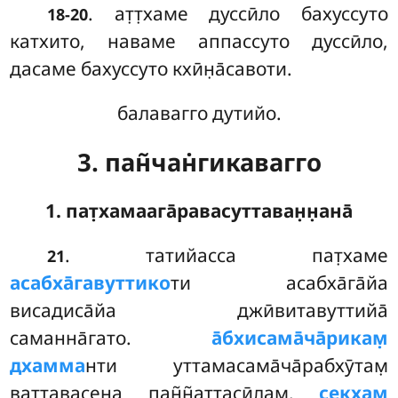
. ат̣т̣хаме
дуссӣло бахуссуто
18-20
катхито, наваме аппассуто дуссӣло,
дасаме бахуссуто кхӣн̣а̄савоти.
балавагго дутийо.
3. пан̃чан̇гикавагго
1. пат̣хамаага̄равасуттаван̣н̣ана̄
. татийасса
пат̣хаме
21
асабха̄гавуттико
ти асабха̄га̄йа
висадиса̄йа джӣвитавуттийа̄
саманна̄гато
.
а̄бхисама̄ча̄рикам̣
дхамма
нти уттамасама̄ча̄рабхӯтам̣
ваттавасена пан̃н̃аттасӣлам̣.
секхам̣