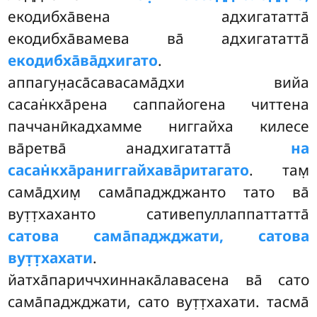
екодибха̄вена адхигататта̄
екодибха̄вамева ва̄ адхигататта̄
екодибха̄ва̄дхигато
.
аппагун̣аса̄савасама̄дхи вийа
сасан̇кха̄рена саппайогена
читтена
паччанӣкадхамме ниггайха килесе
ва̄ретва̄ анадхигататта̄
на
сасан̇кха̄раниггайхава̄ритагато
. там̣
сама̄дхим̣ сама̄паджджанто тато ва̄
вут̣т̣хаханто сативепуллаппаттатта̄
сатова сама̄паджджати, сатова
вут̣т̣хахати
.
йатха̄париччхиннака̄лавасена ва̄ сато
сама̄паджджати, сато вут̣т̣хахати. тасма̄