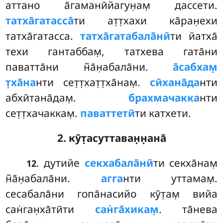
аттано а̄гаманӣйагун̣ам̣ дассети.
татха̄гатасса̄
ти ат̣т̣хахи ка̄ран̣ехи
татха̄гатасса.
татха̄гатабала̄нӣ
ти йатха̄
техи гантаббам̣, татхева гата̄ни
паватта̄ни н̃а̄н̣абала̄ни.
а̄сабхам̣
т̣ха̄на
нти сет̣т̣хат̣т̣ха̄нам̣.
сӣхана̄да
нти
абхӣтана̄дам̣.
брахмачакка
нти
сет̣т̣хачаккам̣.
паваттетӣ
ти катхети.
2. кӯт̣асуттаван̣н̣ана̄
. дутийе
секхабала̄нӣ
ти секха̄нам̣
12
н̃а̄н̣абала̄ни.
агга
нти уттамам̣.
сесабала̄ни гопа̄насийо кӯт̣ам̣ вийа
сан̇ган̣ха̄тӣти
сан̇га̄хикам̣
. та̄нева