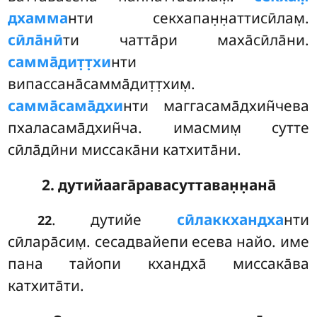
дхамма
нти секхапан̣н̣аттисӣлам̣.
сӣла̄нӣ
ти чатта̄ри маха̄сӣла̄ни.
самма̄дит̣т̣хи
нти
випассана̄самма̄дит̣т̣хим̣.
самма̄сама̄дхи
нти маггасама̄дхин̃чева
пхаласама̄дхин̃ча. имасмим̣ сутте
сӣла̄дӣни миссака̄ни катхита̄ни.
2. дутийаага̄равасуттаван̣н̣ана̄
. дутийе
сӣлаккхандха
нти
22
сӣлара̄сим̣. сесадвайепи есева найо. име
пана тайопи кхандха̄ миссака̄ва
катхита̄ти.