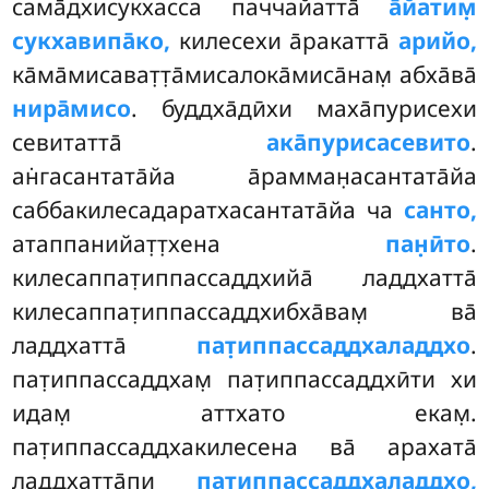
сама̄дхисукхасса паччайатта̄
а̄йатим̣
сукхавипа̄ко,
килесехи а̄ракатта̄
арийо,
ка̄ма̄мисават̣т̣а̄мисалока̄миса̄нам̣ абха̄ва̄
нира̄мисо
. буддха̄дӣхи маха̄пурисехи
севитатта̄
ака̄пурисасевито
.
ан̇гасантата̄йа а̄рамман̣асантата̄йа
саббакилесадаратхасантата̄йа ча
санто,
атаппанийат̣т̣хена
пан̣ӣто
.
килесаппат̣иппассаддхийа̄ ладдхатта̄
килесаппат̣иппассаддхибха̄вам̣ ва̄
ладдхатта̄
пат̣иппассаддхаладдхо
.
пат̣иппассаддхам̣ пат̣иппассаддхӣти хи
идам̣ аттхато екам̣.
пат̣иппассаддхакилесена
ва̄ арахата̄
ладдхатта̄пи
пат̣иппассаддхаладдхо,