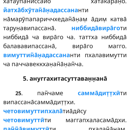
хатаупаниссайо хатака̄ран̣о.
йатха̄бхӯтан̃а̄н̣адассана
нти
на̄марӯпапариччхедан̃а̄н̣ам̣ а̄дим̣ катва̄
тарун̣авипассана̄.
ниббида̄вира̄го
ти
ниббида̄ ча вира̄го ча
. таттха ниббида̄
балававипассана̄, вира̄го магго.
вимуттин̃а̄н̣адассана
нти пхалавимутти
ча паччавеккхан̣ан̃а̄н̣ан̃ча.
5. ануггахитасуттаван̣н̣ана̄
. пан̃чаме
самма̄дит̣т̣хӣ
ти
25
випассана̄самма̄дит̣т̣хи.
четовимуттипхала̄
тиа̄дӣсу
четовимуттӣ
ти маггапхаласама̄дхи.
пан̃н̃а̄вимуттӣ
ти пхалан̃а̄н̣ам̣.