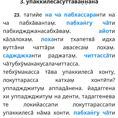
3. упаккилесасуттаван̣н̣ана̄
. татийе
на ча пабхассара
нти на
23
ча пабха̄вантам̣.
пабхан̇гу ча̄
ти
пабхиджджанасабха̄вам̣.
айо
ти
ка̄л̣алохам̣.
лоха
нти т̣хапетва̄ идха
вутта̄ни чатта̄ри авасесам̣ лохам̣.
саджджха
нти раджатам̣.
читтасса̄
ти
ча̄тубхӯмакакусалачиттасса.
тебхӯмакасса та̄ва упаккилеса̄ хонту,
локуттарасса катхам̣ хонтӣти?
уппаджджитум̣ аппада̄нена. йадаггена
хи уппаджджитум̣ на денти, тадаггенева
те локийассапи локуттарассапи
упаккилеса̄ на̄ма хонти.
пабхан̇гу ча̄
ти