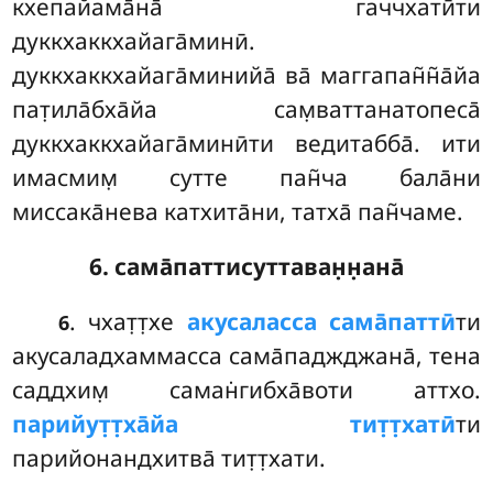
кхепайама̄на̄ гаччхатӣти
дуккхаккхайага̄минӣ.
дуккхаккхайага̄минийа̄ ва̄ маггапан̃н̃а̄йа
пат̣ила̄бха̄йа сам̣ваттанатопеса̄
дуккхаккхайага̄минӣти ведитабба̄. ити
имасмим̣ сутте пан̃ча бала̄ни
миссака̄нева катхита̄ни, татха̄ пан̃чаме.
6. сама̄паттисуттаван̣н̣ана̄
. чхат̣т̣хе
акусаласса сама̄паттӣ
ти
6
акусаладхаммасса сама̄паджджана̄, тена
саддхим̣ саман̇гибха̄воти аттхо.
парийут̣т̣ха̄йа тит̣т̣хатӣ
ти
парийонандхитва̄ тит̣т̣хати.