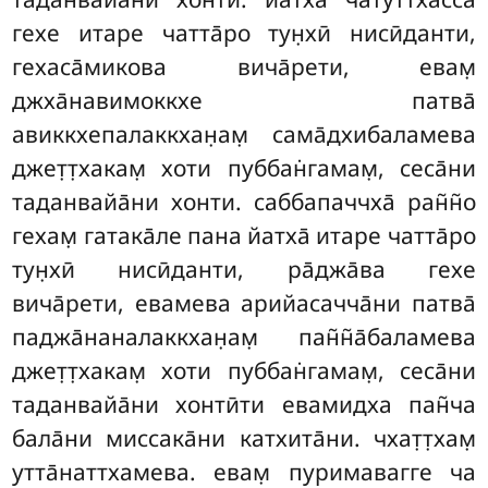
гехе итаре чатта̄ро
тун̣хӣ нисӣданти,
гехаса̄микова вича̄рети, евам̣
джха̄навимоккхе патва̄
авиккхепалаккхан̣ам̣ сама̄дхибаламева
джет̣т̣хакам̣ хоти пуббан̇гамам̣, сеса̄ни
таданвайа̄ни хонти. саббапаччха̄ ран̃н̃о
гехам̣ гатака̄ле пана йатха̄ итаре чатта̄ро
тун̣хӣ нисӣданти, ра̄джа̄ва гехе
вича̄рети, евамева арийасачча̄ни патва̄
паджа̄наналаккхан̣ам̣ пан̃н̃а̄баламева
джет̣т̣хакам̣ хоти пуббан̇гамам̣, сеса̄ни
таданвайа̄ни хонтӣти евамидха пан̃ча
бала̄ни миссака̄ни катхита̄ни. чхат̣т̣хам̣
утта̄наттхамева. евам̣ пуримавагге ча