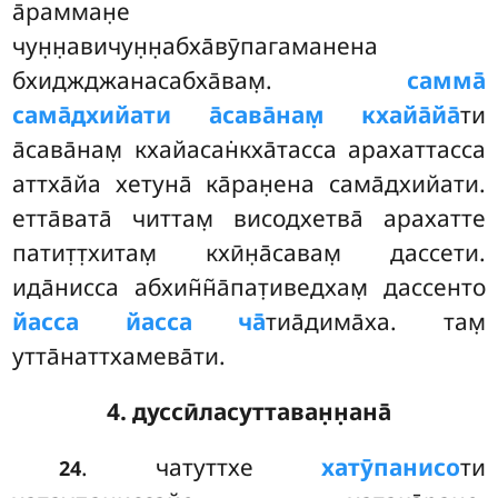
а̄рамман̣е
чун̣н̣авичун̣н̣абха̄вӯпагаманена
бхиджджанасабха̄вам̣.
самма̄
сама̄дхийати а̄сава̄нам̣ кхайа̄йа̄
ти
а̄сава̄нам̣ кхайасан̇кха̄тасса арахаттасса
аттха̄йа хетуна̄ ка̄ран̣ена сама̄дхийати.
етта̄вата̄
читтам̣ висодхетва̄ арахатте
патит̣т̣хитам̣ кхӣн̣а̄савам̣ дассети.
ида̄нисса абхин̃н̃а̄пат̣иведхам̣ дассенто
йасса йасса ча̄
тиа̄дима̄ха. там̣
утта̄наттхамева̄ти.
4. дуссӣласуттаван̣н̣ана̄
. чатуттхе
хатӯпанисо
ти
24