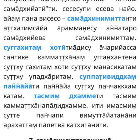
сама̄дхийатӣ’’ти. сесесупи есева найо.
айам̣ пана висесо –
сама̄дхинимитта
нти
ат̣т̣хатим̣са̄йа а̄рамман̣есу ан̃н̃атаро
сама̄дхийева сама̄дхинимиттам̣.
суггахитам̣
хотӣ
тиа̄дису а̄чарийасса
сантике каммат̣т̣ха̄нам̣ угган̣хантена
сут̣т̣ху гахитам̣ хоти сут̣т̣ху манасикатам̣
сут̣т̣ху упадха̄ритам̣.
суппат̣ивиддхам̣
пан̃н̃а̄йа̄
ти пан̃н̃а̄йа сут̣т̣ху паччаккхам̣
катам̣.
тасмим̣ дхамме
ти тасмим̣
каммат̣т̣ха̄напа̄л̣идхамме. ити имасмим̣
сутте пан̃чапи вимутта̄йатана̄ни
арахаттам̣ па̄петва̄ катхита̄нӣти.