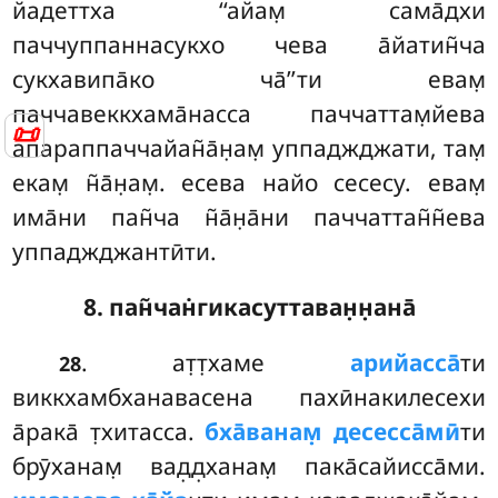
йадеттха ‘‘айам̣ сама̄дхи
паччуппаннасукхо чева а̄йатин̃ча
сукхавипа̄ко ча̄’’ти евам̣
паччавеккхама̄насса паччаттам̣йева
📜
апараппаччайан̃а̄н̣ам̣ уппаджджати, там̣
екам̣ н̃а̄н̣ам̣. есева найо сесесу. евам̣
има̄ни пан̃ча н̃а̄н̣а̄ни паччаттан̃н̃ева
уппаджджантӣти.
8. пан̃чан̇гикасуттаван̣н̣ана̄
. ат̣т̣хаме
арийасса̄
ти
28
виккхамбханавасена пахӣнакилесехи
а̄рака̄ т̣хитасса.
бха̄ванам̣ десесса̄мӣ
ти
брӯханам̣ вад̣д̣ханам̣ пака̄сайисса̄ми.