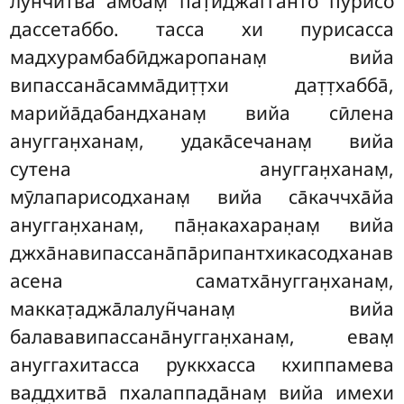
лун̃читва̄ амбам̣ пат̣иджагганто пурисо
дассетаббо. тасса хи пурисасса
мадхурамбабӣджаропанам̣ вийа
випассана̄самма̄дит̣т̣хи дат̣т̣хабба̄,
марийа̄дабандханам̣ вийа сӣлена
анугган̣ханам̣, удака̄сечанам̣
вийа
сутена анугган̣ханам̣,
мӯлапарисодханам̣ вийа са̄каччха̄йа
анугган̣ханам̣, па̄н̣акахаран̣ам̣ вийа
джха̄навипассана̄па̄рипантхикасодханав
асена саматха̄нугган̣ханам̣,
маккат̣аджа̄лалун̃чанам̣ вийа
балававипассана̄нугган̣ханам̣, евам̣
ануггахитасса руккхасса кхиппамева
вад̣д̣хитва̄ пхалаппада̄нам̣ вийа имехи