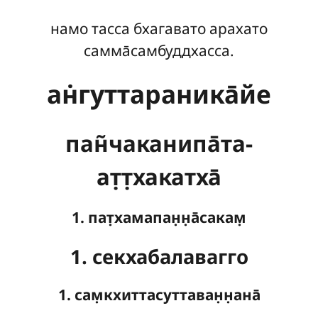
намо тасса бхагавато арахато
самма̄самбуддхасса.
ан̇гуттараника̄йе
пан̃чаканипа̄та-
ат̣т̣хакатха̄
1. пат̣хамапан̣н̣а̄сакам̣
1. секхабалавагго
1. сам̣кхиттасуттаван̣н̣ана̄