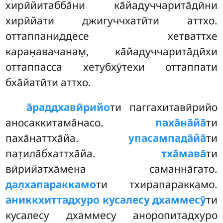
хирӣйитабба̄ни ка̄йадуччарита̄дӣни
хирӣйати джигуччхатӣти аттхо.
оттаппаниддесе хетваттхе
каран̣авачанам̣, ка̄йадуччарита̄дӣхи
оттаппасса хетубхӯтехи оттаппати
бха̄йатӣти аттхо.
а̄раддхавӣрийо
ти
паггахитавӣрийо
аносаккитама̄насо.
паха̄на̄йа̄
ти
паха̄наттха̄йа.
упасампада̄йа̄
ти
пат̣ила̄бхаттха̄йа.
тха̄мава̄
ти
вӣрийатха̄мена саманна̄гато.
дал̣хапараккамо
ти тхирапараккамо.
аниккхиттадхуро кусалесу дхаммесӯ
ти
кусалесу дхаммесу аноропитадхуро