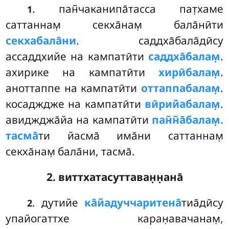
. пан̃чаканипа̄тасса
пат̣хаме
1
саттаннам̣ секха̄нам̣ бала̄нӣти
секхабала̄ни
. саддха̄бала̄дӣсу
ассаддхийе на кампатӣти
саддха̄балам̣
.
ахирике на кампатӣти
хирӣбалам̣
.
аноттаппе на кампатӣти
оттаппабалам̣
.
косадждже на кампатӣти
вӣрийабалам̣
.
авиджджа̄йа на кампатӣти
пан̃н̃а̄балам̣.
тасма̄
ти йасма̄ има̄ни саттаннам̣
секха̄нам̣ бала̄ни, тасма̄.
2. виттхатасуттаван̣н̣ана̄
. дутийе
ка̄йадуччаритена̄
тиа̄дӣсу
2
упайогаттхе каран̣авачанам̣,