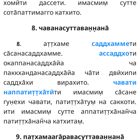
хомӣти дассети. имасмим̣ сутте
сота̄паттимагго катхито.
8. чаванасуттаван̣н̣ана̄
. ат̣т̣хаме
саддхамме
ти
8
са̄санасаддхамме.
ассаддхо
ти
окаппанасаддха̄йа ча
паккханданасаддха̄йа ча̄ти двӣхипи
саддха̄хи вирахито.
чавати
наппатит̣т̣ха̄тӣ
ти имасмим̣ са̄сане
гун̣ехи чавати, патит̣т̣ха̄тум̣ на саккоти.
ити имасмим̣ сутте аппатит̣т̣ха̄нан̃ча
патит̣т̣ха̄нан̃ча катхитам̣.
9. пат̣хамаага̄равасуттаван̣н̣ана̄