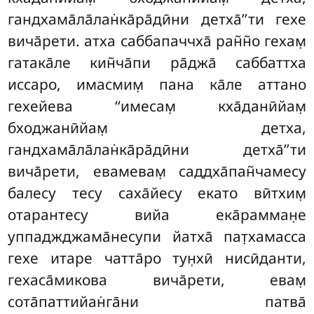
гандхама̄ла̄лан̇ка̄ра̄дӣни детха̄’’ти гехе
вича̄рети. атха саббапаччха̄ ран̃н̃о гехам̣
гатака̄ле кин̃ча̄пи ра̄джа̄ саббаттха
иссаро, имасмим̣ пана ка̄ле аттано
гехейева ‘‘имесам̣ кха̄данӣйам̣
бходжанӣйам̣ детха,
гандхама̄ла̄лан̇ка̄ра̄дӣни детха̄’’ти
вича̄рети, евамевам̣ саддха̄пан̃чамесу
балесу тесу саха̄йесу екато вӣтхим̣
отарантесу вийа ека̄рамман̣е
уппаджджама̄несупи йатха̄ пат̣хамасса
гехе итаре чатта̄ро тун̣хӣ нисӣданти,
гехаса̄микова вича̄рети, евам̣
сота̄паттийан̇га̄ни патва̄