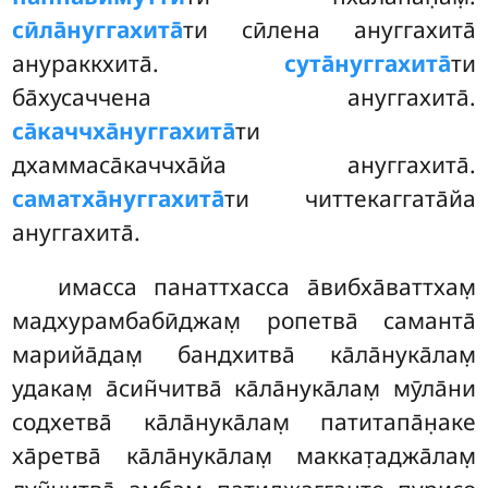
сӣла̄нуггахита̄
ти сӣлена ануггахита̄
анураккхита̄.
сута̄нуггахита̄
ти
ба̄хусаччена ануггахита̄.
са̄каччха̄нуггахита̄
ти
дхаммаса̄каччха̄йа ануггахита̄.
саматха̄нуггахита̄
ти читтекаггата̄йа
ануггахита̄.
имасса панаттхасса а̄вибха̄ваттхам̣
мадхурамбабӣджам̣ ропетва̄ саманта̄
марийа̄дам̣ бандхитва̄ ка̄ла̄нука̄лам̣
удакам̣ а̄син̃читва̄ ка̄ла̄нука̄лам̣ мӯла̄ни
содхетва̄ ка̄ла̄нука̄лам̣ патитапа̄н̣аке
ха̄ретва̄ ка̄ла̄нука̄лам̣ маккат̣аджа̄лам̣