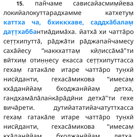
. пан̃чаме сависайасмим̣йева
15
локийалокуттарадхамме катхетум̣
каттха ча, бхиккхаве, саддха̄балам̣
дат̣т̣хабба
нтиа̄дима̄ха. йатха̄ хи чатта̄ро
сет̣т̣хипутта̄, ра̄джа̄ти ра̄джапан̃чамесу
саха̄йесу ‘‘наккхаттам̣ кӣл̣исса̄ма̄’’ти
вӣтхим̣ отин̣н̣есу екасса сет̣т̣хипуттасса
гехам̣ гатака̄ле итаре чатта̄ро
тун̣хӣ
нисӣданти, гехаса̄микова ‘‘имесам̣
кха̄данӣйам̣ бходжанӣйам̣ детха,
гандхама̄ла̄лан̇ка̄ра̄дӣни детха̄’’ти гехе
вича̄рети. дутийататийачатуттхасса
гехам̣ гатака̄ле итаре чатта̄ро тун̣хӣ
нисӣданти, гехаса̄микова ‘‘имесам̣
кха̄данӣйам̣ бходжанӣйам̣ детха,