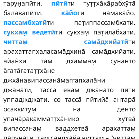
тарун̣апӣти.
пӣтӣ
ти тут̣т̣ха̄ка̄рабхӯта̄
балавапӣти.
ка̄йо
ти на̄мака̄йо.
пассамбхатӣ
ти пат̣иппассамбхати.
сукхам̣ ведетӣ
ти сукхам̣ пат̣илабхати.
читтам̣ сама̄дхийатӣ
ти
арахаттапхаласама̄дхина̄ сама̄дхийати.
айан̃хи там̣ дхаммам̣ сун̣анто
а̄гата̄гатат̣т̣ха̄не
джха̄навипассана̄маггапхала̄ни
джа̄на̄ти, тасса евам̣ джа̄нато пӣти
уппаджджати. со
тасса̄ пӣтийа̄ антара̄
осаккитум̣ на денто
упача̄ракаммат̣т̣ха̄нико хутва̄
випассанам̣ вад̣д̣хетва̄ арахаттам̣
па̄пун̣а̄ти. там̣ сандха̄йа вуттам̣ – ‘‘читтам̣