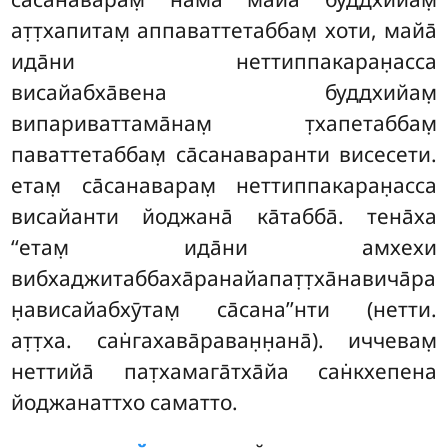
ат̣т̣хапитам̣ аппаваттетаббам̣ хоти, майа̄
ида̄ни неттиппакаран̣асса
висайабха̄вена буддхийам̣
випариваттама̄нам̣ т̣хапетаббам̣
паваттетаббам̣ са̄санаваранти
висесети.
етам̣ са̄санаварам̣ неттиппакаран̣асса
висайанти йоджана̄ ка̄табба̄. тена̄ха
‘‘етам̣ ида̄ни амхехи
вибхаджитаббаха̄ранайапат̣т̣ха̄навича̄ра
н̣ависайабхӯтам̣ са̄сана’’нти (нетти.
ат̣т̣ха. сан̇гахава̄раван̣н̣ана̄). иччевам̣
неттийа̄ пат̣хамага̄тха̄йа сан̇кхепена
йоджанаттхо саматто.