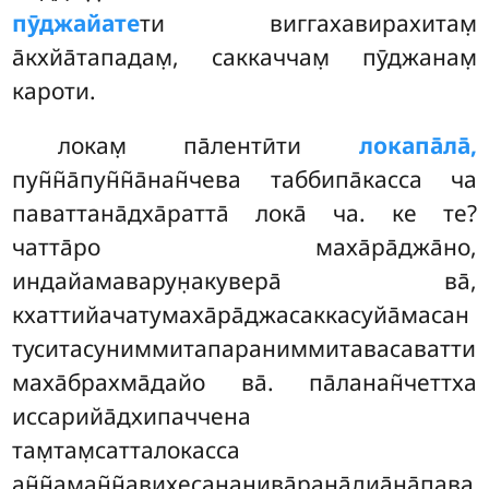
пӯджайате
ти виггахавирахитам̣
а̄кхйа̄тападам̣, саккаччам̣ пӯджанам̣
кароти.
локам̣ па̄лентӣти
локапа̄ла̄,
пун̃н̃а̄пун̃н̃а̄нан̃чева таббипа̄касса ча
паваттана̄дха̄ратта̄ лока̄ ча. ке те?
чатта̄ро маха̄ра̄джа̄но,
индайамаварун̣акувера̄ ва̄,
кхаттийачатумаха̄ра̄джасаккасуйа̄масан
туситасуниммитапараниммитавасаватти
маха̄брахма̄дайо ва̄. па̄ланан̃четтха
иссарийа̄дхипаччена
там̣там̣сатталокасса
ан̃н̃аман̃н̃авихесананива̄ран̣а̄диа̄н̣а̄пава