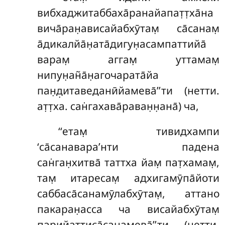
вибхаджитаббаха̄ранайапат̣т̣ха̄на
вича̄ран̣ависайабхӯтам̣ са̄санам̣
а̄дикалйа̄н̣ата̄дигун̣асампаттийа̄
варам̣ аггам̣ уттамам̣
нипун̣ан̃а̄н̣агочарата̄йа
пан̣д̣итаведанӣйамева̄’’ти (нетти.
ат̣т̣ха. сан̇гахава̄раван̣н̣ана̄) ча,
‘‘етам̣ тивидхампи
‘са̄санавара’нти падена
сан̇ган̣хитва̄ таттха йам̣ пат̣хамам̣,
там̣ итаресам̣ адхигамӯпа̄йоти
саббаса̄санамӯлабхӯтам̣, аттано
пакаран̣асса ча висайабхӯтам̣
парийаттиса̄санамева̄’’ти (нетти.