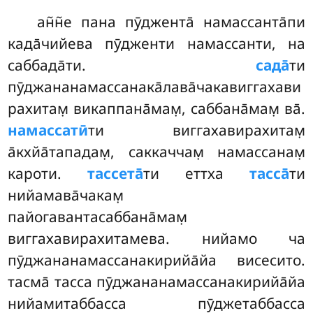
ан̃н̃е пана пӯджента̄ намассанта̄пи
када̄чийева пӯдженти намассанти, на
саббада̄ти.
сада̄
ти
пӯджананамассанака̄лава̄чакавиггахави
рахитам̣ викаппана̄мам̣, саббана̄мам̣ ва̄.
намассатӣ
ти виггахавирахитам̣
а̄кхйа̄тападам̣, саккаччам̣ намассанам̣
кароти.
тассета̄
ти
еттха
тасса̄
ти
нийамава̄чакам̣
пайогавантасаббана̄мам̣
виггахавирахитамева. нийамо ча
пӯджананамассанакирийа̄йа висесито.
тасма̄ тасса пӯджананамассанакирийа̄йа
нийамитаббасса пӯджетаббасса