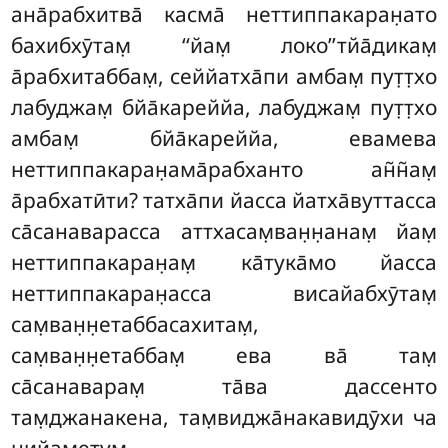
ана̄рабхитва̄ касма̄ неттиппакаран̣ато
бахибхӯтам̣ ‘‘йам̣ локо’’тйа̄дикам̣
а̄рабхитаббам̣, сеййатха̄пи амбам̣ пут̣т̣хо
лабуджам̣ бйа̄кареййа, лабуджам̣ пут̣т̣хо
амбам̣ бйа̄кареййа, евамева
неттиппакаран̣ама̄рабханто ан̃н̃ам̣
а̄рабхатӣти? татха̄пи йасса йатха̄вуттасса
са̄санаварасса аттхасам̣ван̣н̣анам̣ йам̣
неттиппакаран̣ам̣ ка̄тука̄мо йасса
неттиппакаран̣асса висайабхӯтам̣
сам̣ван̣н̣етаббасахитам̣,
сам̣ван̣н̣етаббам̣ ева ва̄ там̣
са̄санаварам̣ та̄ва дассенто
там̣джанакена, там̣виджа̄накавидӯхи ча