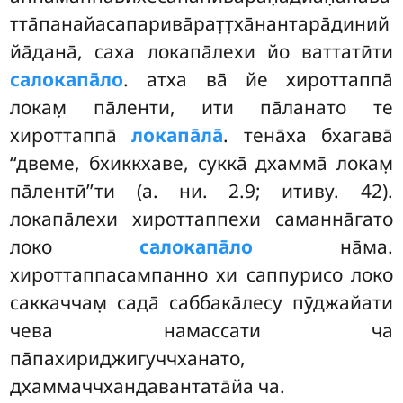
тта̄панайасапарива̄рат̣т̣ха̄нантара̄диний
йа̄дана̄, саха локапа̄лехи йо ваттатӣти
салокапа̄ло
. атха ва̄ йе хироттаппа̄
локам̣ па̄ленти, ити па̄ланато те
хироттаппа̄
локапа̄ла̄
. тена̄ха бхагава̄
‘‘двеме, бхиккхаве, сукка̄ дхамма̄ локам̣
па̄лентӣ’’ти (а. ни. 2.9; итиву. 42).
локапа̄лехи хироттаппехи саманна̄гато
локо
салокапа̄ло
на̄ма.
хироттаппасампанно хи саппурисо локо
саккаччам̣ сада̄ саббака̄лесу пӯджайати
чева намассати ча
па̄пахириджигуччханато,
дхаммаччхандавантата̄йа ча.