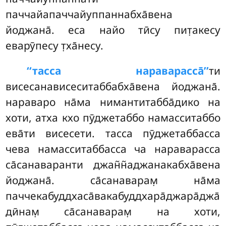
паччайапаччайуппаннабха̄вена
йоджана̄. еса найо тӣсу пит̣акесу
еварӯпесу т̣ха̄несу.
‘‘тасса нараварасса̄’’
ти
висесанависеситаббабха̄вена йоджана̄.
нараваро на̄ма нимантитабба̄дико на
хоти, атха кхо пӯджетаббо намасситаббо
ева̄ти висесети. тасса пӯджетаббасса
чева намасситаббасса ча нараварасса
са̄санаваранти джан̃н̃аджанакабха̄вена
йоджана̄. са̄санаварам̣ на̄ма
паччекабуддхаса̄вакабуддхара̄джара̄джа̄
дӣнам̣ са̄санаварам̣ на хоти,