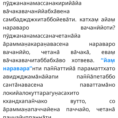
пӯджананамассанакирийа̄йа
ва̄чакавачанӣйабха̄вена
самбаджджхитаббойева̄ти. катхам̣ айам̣
нараваро вачанӣйоти?
пӯджананамассаначетана̄йа
а̄рамман̣акаран̣авасена нараваро
вачанӣйо, четана̄ ва̄чака̄, евам̣
ва̄чакавачитаббабха̄во хотвева.
‘‘йам̣
наравара’’
нти пан̃н̃аттийа̄ параматтхато
авиджджама̄на̄йапи пан̃н̃а̄петаббо
санта̄навасена паваттама̄но
локийалокуттарагун̣асахито
кхандхапан̃чако вутто, со
а̄рамман̣апаччайена паччайо, четана̄
паччайуппанна̄ти