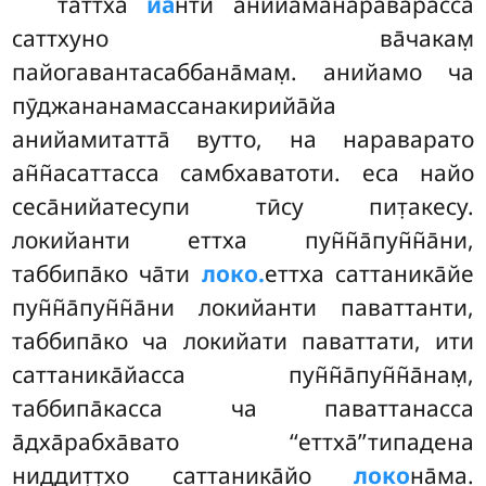
таттха
йа
нти анийаманараварасса
саттхуно ва̄чакам̣
пайогавантасаббана̄мам̣. анийамо ча
пӯджананамассанакирийа̄йа
анийамитатта̄ вутто, на нараварато
ан̃н̃асаттасса самбхаватоти. еса найо
сеса̄нийатесупи тӣсу пит̣акесу.
локийанти еттха пун̃н̃а̄пун̃н̃а̄ни,
таббипа̄ко ча̄ти
локо.
еттха саттаника̄йе
пун̃н̃а̄пун̃н̃а̄ни локийанти паваттанти,
таббипа̄ко ча локийати паваттати, ити
саттаника̄йасса пун̃н̃а̄пун̃н̃а̄нам̣,
таббипа̄касса ча паваттанасса
а̄дха̄рабха̄вато ‘‘еттха̄’’типадена
ниддит̣т̣хо саттаника̄йо
локо
на̄ма.