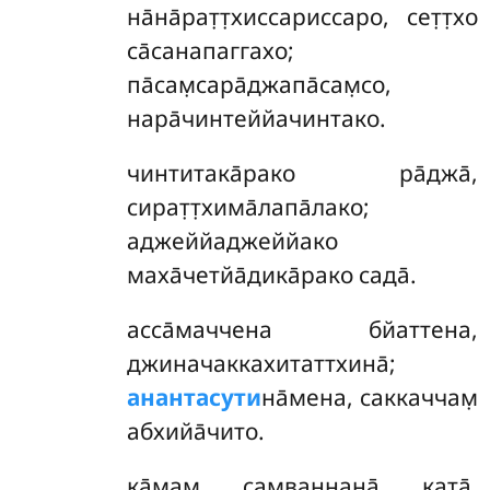
на̄на̄рат̣т̣хиссариссаро, сет̣т̣хо
са̄санапаггахо;
па̄сам̣сара̄джапа̄сам̣со,
нара̄чинтеййачинтако.
чинтитака̄рако ра̄джа̄,
сират̣т̣хима̄лапа̄лако;
аджеййаджеййако
маха̄четйа̄дика̄рако сада̄.
асса̄маччена бйаттена,
джиначаккахитаттхина̄;
анантасути
на̄мена, саккаччам̣
абхийа̄чито.
ка̄мам̣ сам̣ван̣н̣ана̄ ката̄,