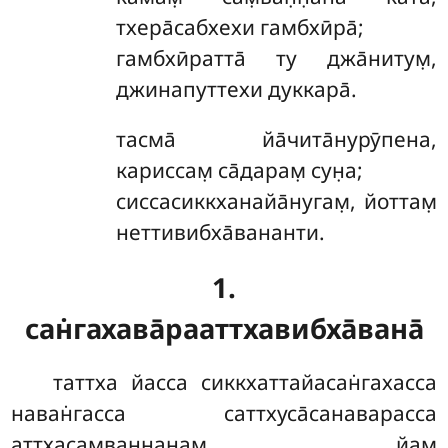
тхера̄сабхехи гамбхӣра̄;
гамбхӣратта̄ ту джа̄нитум̣,
джинапуттехи дуккара̄.
тасма̄
йа̄чита̄нурӯпена,
кариссам̣ са̄дарам̣ сун̣а;
сиссасиккханайа̄нугам̣, йоттам̣
неттивибха̄вананти.
1.
сан̇гахава̄рааттхавибха̄вана̄
таттха йасса сиккхаттайасан̇гахасса
наван̇гасса саттхуса̄санаварасса
аттхасам̣ван̣н̣анам̣ йам̣