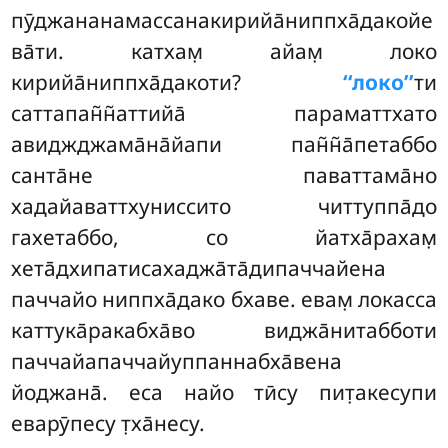
пӯджананамассанакирийа̄ниппха̄дакойе
ва̄ти. катхам̣ айам̣ локо
кирийа̄ниппха̄дакоти?
‘‘локо’’
ти
саттапан̃н̃аттийа̄ параматтхато
авиджджама̄на̄йапи пан̃н̃а̄петаббо
санта̄не паваттама̄но
хадайаваттхуниссито читтуппа̄до
гахетаббо, со йатха̄рахам̣
хета̄дхипатисахаджа̄та̄дипаччайена
паччайо ниппха̄дако бхаве. евам̣ локасса
каттука̄ракабха̄во виджа̄нитабботи
паччайапаччайуппаннабха̄вена
йоджана̄. еса найо тӣсу пит̣акесупи
еварӯпесу т̣ха̄несу.