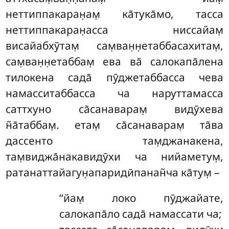
неттиппакаран̣ам̣ ка̄тука̄мо, тасса
неттиппакаран̣асса ниссайам̣
висайабхӯтам̣ сам̣ван̣н̣етаббасахитам̣,
сам̣ван̣н̣етаббам̣ ева ва̄ салокапа̄лена
тилокена сада̄ пӯджетаббасса чева
намасситаббасса ча наруттамасса
саттхуно са̄санаварам̣ видӯхева
н̃а̄таббам̣. етам̣ са̄санаварам̣ та̄ва
дассенто там̣джанакена,
там̣виджа̄накавидӯхи ча нийаметум̣,
ратанаттайагун̣апаридӣпанан̃ча ка̄тум̣ –
‘‘йам̣ локо пӯджайате,
салокапа̄ло сада̄ намассати ча;