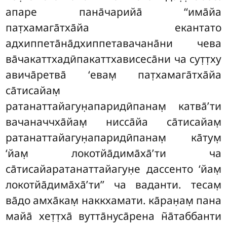
апаре пана̄чарийа̄ ‘‘има̄йа
пат̣хамага̄тха̄йа екантато
адхиппета̄на̄дхиппетавачана̄ни чева
ва̄чакаттхадӣпакаттхависеса̄ни ча сут̣т̣ху
авича̄ретва̄ ‘евам̣ пат̣хамага̄тха̄йа
са̄тисайам̣
ратанаттайагун̣апаридӣпанам̣ катва̄’ти
вачаначчха̄йам̣ нисса̄йа са̄тисайам̣
ратанаттайагун̣апаридӣпанам̣ ка̄тум̣
‘йам̣ локотйа̄дима̄ха̄’ти ча
са̄тисайаратанаттайагун̣е дассенто ‘йам̣
локотйа̄дима̄ха̄’ти’’ ча ваданти. тесам̣
ва̄до амха̄кам̣ наккхамати. ка̄ран̣ам̣ пана
майа̄ хет̣т̣ха̄ вутта̄нуса̄рена н̃а̄таббанти