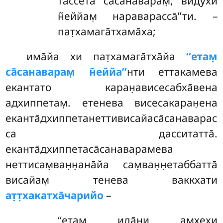
тассета са̄санаварам̣, видӯхи
н̃еййам̣ нараварасса̄’’ти. –
пат̣хамага̄тхама̄ха;
има̄йа
хи пат̣хамага̄тха̄йа
‘‘етам̣
са̄санаварам̣ н̃еййа’’
нти еттакамева
екантато каран̣ависесабха̄вена
адхиппетам̣. етенева висесакаран̣ена
еканта̄дхиппетанеттивисайаса̄санаварас
са дасситатта̄.
еканта̄дхиппетаса̄санаварамева
неттисам̣ван̣н̣ана̄йа сам̣ван̣н̣етаббатта̄
висайам̣ тенева ваккхати
ат̣т̣хакатха̄чарийо
–
‘‘етам̣ ида̄ни амхехи