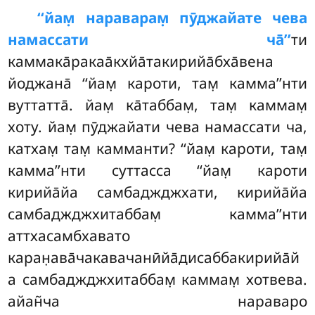
‘‘йам̣
нараварам̣ пӯджайате чева
намассати ча̄’’
ти
каммака̄ракаа̄кхйа̄такирийа̄бха̄вена
йоджана̄ ‘‘йам̣ кароти, там̣ камма’’нти
вуттатта̄. йам̣ ка̄таббам̣, там̣ каммам̣
хоту. йам̣ пӯджайати чева намассати ча,
катхам̣ там̣ камманти? ‘‘йам̣
кароти, там̣
камма’’нти суттасса ‘‘йам̣ кароти
кирийа̄йа самбаджджхати, кирийа̄йа
самбаджджхитаббам̣ камма’’нти
аттхасамбхавато
каран̣ава̄чакавачанӣйа̄дисаббакирийа̄й
а самбаджджхитаббам̣ каммам̣ хотвева.
айан̃ча нараваро