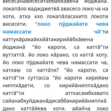
висесанависеситаббабха̄вена йоджана̄.
локапа̄ло ваджджетва̄ авасесо локо ча на
хоти, атха кхо локапа̄ласахито локоти
висесети.
‘‘локо пӯджайате чева
намассати ча̄’’
ти
каттука̄ракаа̄кхйа̄такирийа̄бха̄вена
йоджана̄ ‘‘йо кароти, са катта̄’’ти
вуттатта̄. йо локо ка̄рако, со катта̄ хоту.
йо локо пӯджайате чева намассати ча,
катхам̣ со катта̄ти? ‘‘йо кароти, са
катта̄’’ти суттасса ‘‘йо кароти кирийам̣
ниппха̄дети, со кирийа̄ниппха̄дако
катта̄’’ти аттхасамбхавато
сайанабхун̃джана̄дисаббакирийа̄ниппха̄
дако катта̄йева хоти. айан̃ча локо