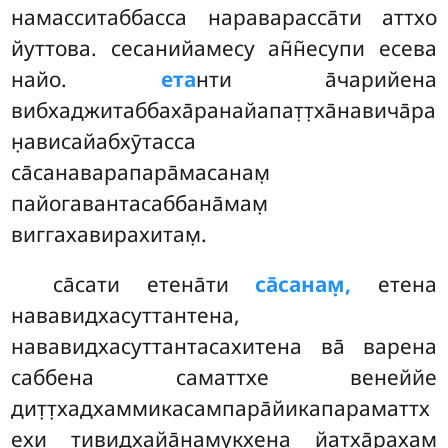
намасситаббасса нараварасса̄ти аттхо
йуттова. сесанийамесу ан̃н̃есупи есева
найо.
ета
нти а̄чарийена
вибхаджитаббаха̄ранайапат̣т̣ха̄навича̄ра
н̣ависайабхӯтасса
са̄санаварапара̄масанам̣
пайогавантасаббана̄мам̣
виггахавирахитам̣.
са̄сати етена̄ти
са̄санам̣,
етена
нававидхасуттантена,
нававидхасуттантасахитена ва̄ варена
саббена саматтхе венеййе
дит̣т̣хадхаммикасампара̄йикапараматтх
ехи тивидхайа̄намукхена йатха̄рахам̣