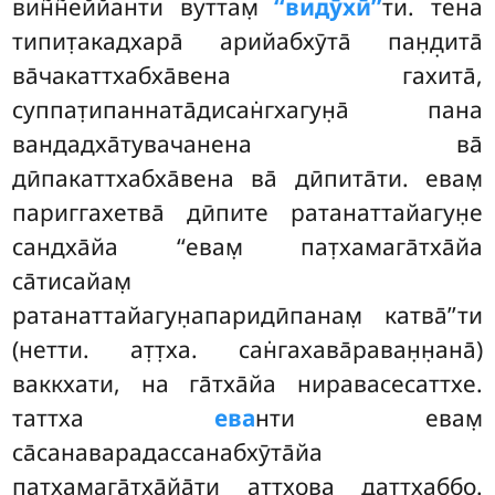
вин̃н̃еййанти вуттам̣
‘‘видӯхӣ’’
ти. тена
типит̣акадхара̄ арийабхӯта̄ пан̣д̣ита̄
ва̄чакаттхабха̄вена гахита̄,
суппат̣ипанната̄дисан̇гхагун̣а̄ пана
вандадха̄тувачанена ва̄
дӣпакаттхабха̄вена ва̄ дӣпита̄ти. евам̣
париггахетва̄ дӣпите ратанаттайагун̣е
сандха̄йа ‘‘евам̣ пат̣хамага̄тха̄йа
са̄тисайам̣
ратанаттайагун̣апаридӣпанам̣ катва̄’’ти
(нетти. ат̣т̣ха. сан̇гахава̄раван̣н̣ана̄)
ваккхати, на га̄тха̄йа ниравасесаттхе.
таттха
ева
нти евам̣
са̄санаварадассанабхӯта̄йа
пат̣хамага̄тха̄йа̄ти аттхова дат̣т̣хаббо.