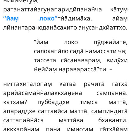
нийаметум̣,
ратанаттайагун̣апаридӣпанан̃ча ка̄тум̣
‘‘йам̣ локо’’
тйа̄дима̄ха. айам̣
лӣнантарачодана̄сахито анусандхйаттхо.
‘‘йам̣
локо пӯджайате,
салокапа̄ло сада̄ намассати ча;
тассета са̄санаварам̣, видӯхи
н̃еййам̣ нараварасса̄’’ти. –
ниггахиталопам̣ катва̄ рачита̄ га̄тха̄
арийа̄са̄ман̃н̃алаккхан̣ена сампанна̄.
катхам̣? пуббад̣д̣хе тим̣са матта̄,
апарад̣д̣хе саттавӣса матта̄. сампин̣д̣ита̄
саттапан̃н̃а̄са матта̄ва бхаванти.
аккхара̄нам̣ пана имиссам̣ га̄тха̄йам̣