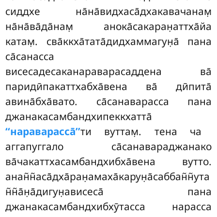
сиддхе на̄на̄видхаса̄дхакавачанам̣
на̄на̄ва̄да̄нам̣ анока̄сакаран̣аттха̄йа
катам̣. сва̄ккха̄тата̄дидхаммагун̣а̄ пана
са̄санасса
висесадесаканараварасаддена ва̄
паридӣпакаттхабха̄вена ва̄ дӣпита̄
авина̄бха̄вато. са̄санаварасса пана
джанакасамбандхипеккхатта̄
‘‘нараварасса̄’’
ти вуттам̣. тена ча
аггапуггало са̄санавараджанако
ва̄чакаттхасамбандхибха̄вена вутто.
анан̃н̃аса̄дха̄ран̣амаха̄карун̣а̄саббан̃н̃ута
н̃н̃а̄н̣а̄дигун̣ависеса̄ пана
джанакасамбандхибхӯтасса нарасса