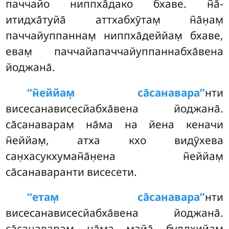
паччайо ниппха̄дако бхаве. н̃а̄-
итидха̄туйа̄ аттхабхӯтам̣ н̃а̄н̣ам̣
паччайуппаннам̣ ниппха̄деййам̣ бхаве,
евам̣ паччайапаччайуппаннабха̄вена
йоджана̄.
‘‘н̃еййам̣ са̄санавара’’
нти
висесанависесйабха̄вена йоджана̄.
са̄санаварам̣ на̄ма на йена кеначи
н̃еййам̣, атха кхо видӯхева
сан̣хасукхуман̃а̄н̣ена н̃еййам̣
са̄санаваранти висесети.
‘‘етам̣ са̄санавара’’
нти
висесанависесйабха̄вена йоджана̄.
са̄санаварам̣ на̄ма майа̄ буддхийам̣