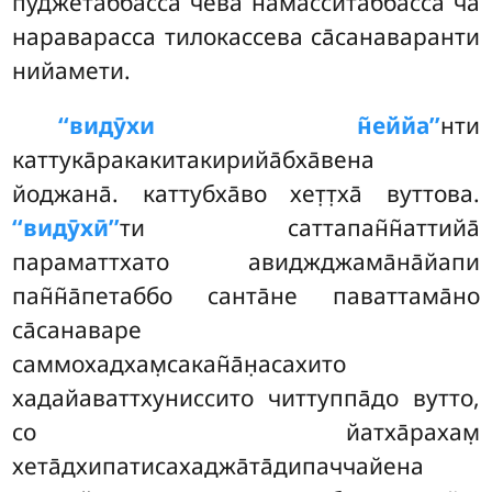
пӯджетаббасса чева намасситаббасса ча
нараварасса тилокассева са̄санаваранти
нийамети.
‘‘видӯхи н̃еййа’’
нти
каттука̄ракакитакирийа̄бха̄вена
йоджана̄. каттубха̄во хет̣т̣ха̄ вуттова.
‘‘видӯхӣ’’
ти саттапан̃н̃аттийа̄
параматтхато авиджджама̄на̄йапи
пан̃н̃а̄петаббо санта̄не паваттама̄но
са̄санаваре
саммохадхам̣сакан̃а̄н̣асахито
хадайаваттхуниссито читтуппа̄до вутто,
со йатха̄рахам̣
хета̄дхипатисахаджа̄та̄дипаччайена