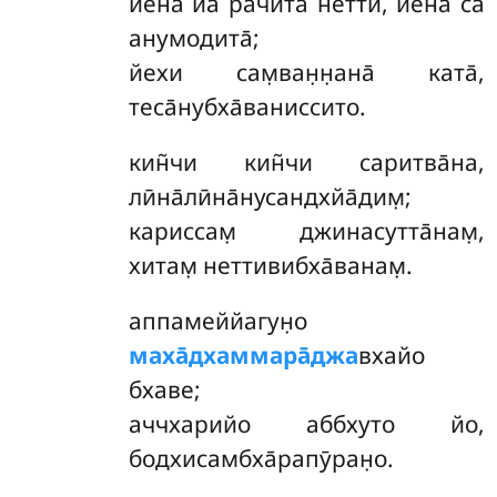
йена йа̄ рачита̄ нетти, йена са̄
анумодита̄;
йехи сам̣ван̣н̣ана̄ ката̄,
теса̄нубха̄ваниссито.
кин̃чи кин̃чи саритва̄на,
лӣна̄лӣна̄нусандхйа̄дим̣;
кариссам̣ джинасутта̄нам̣,
хитам̣ неттивибха̄ванам̣.
аппамеййагун̣о
маха̄дхаммара̄джа
вхайо
бхаве;
аччхарийо аббхуто йо,
бодхисамбха̄рапӯран̣о.