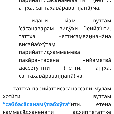
ат̣т̣ха. сан̇гахава̄раван̣н̣ана̄) ча,
‘‘ида̄ни
йам̣ вуттам̣
‘са̄санаварам̣ видӯхи н̃еййа’нти,
таттха неттисам̣ван̣н̣ана̄йа
висайабхӯтам̣
парийаттидхаммамева
пака̄рантарена нийаметва̄
дассету’’нти (нетти. ат̣т̣ха.
сан̇гахава̄раван̣н̣ана̄) ча.
таттха парийаттиса̄санасса̄пи мӯлам̣
хотӣти вуттам̣
‘‘саббаса̄санамӯлабхӯта’’
нти. етена
каммаса̄дханенапи адхиппетаттхе