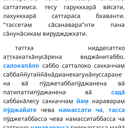
саттатим̣са. тесу гаруккхара̄ вӣсати,
лахуккхара̄ саттараса бхаванти.
‘‘тассетам̣ са̄санавара’’нти пана
са̄нуна̄сикам̣ вируджджхати.
таттха
ниддесаттхо
ат̣т̣хакатха̄нуса̄рена виджа̄нитаббо.
салокапа̄ло
саббо сатталоко саккаччам̣
саббан̃н̃утан̃н̃а̄н̣а̄дианекагун̣а̄нуссаран̣е
на ва̄ пӯджетаббапӯджанена ва̄
пат̣ипаттипӯджанена ва̄
сада̄
саббака̄лесу саккаччам̣
йам̣
нараварам̣
пӯджайате
чева
намассати ча, тасса
пӯджетаббасса чева намасситаббасса ча
саттхуно
нараварасса
тилокаггасса майа̄