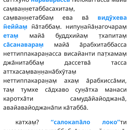
сам̣ван̣н̣етаббасахитам̣,
сам̣ван̣н̣етаббам̣ ева ва̄
видӯхева
н̃еййам̣
н̃а̄таббам̣. нипун̣ан̃а̄н̣агочарам̣
етам̣
майа̄ буддхийам̣ т̣хапитам̣
са̄санаварам̣
майа̄ а̄рабхитаббасса
неттиппакаран̣асса висайанти пат̣хамам̣
джа̄нитаббам̣ дассетва̄ тасса
аттхасам̣ван̣н̣ана̄бхӯтам̣
неттиппакаран̣ам̣ ахам̣ а̄рабхисса̄ми,
там̣ тумхе са̄дхаво сун̣а̄тха манаси
каротха̄ти самуда̄йайоджана̄,
авайавайоджана̄пи ка̄табба̄.
катхам̣?
‘‘салокапа̄ло локо’’
ти