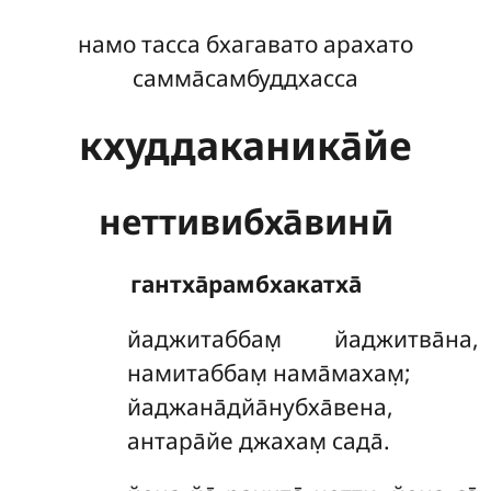
намо тасса бхагавато арахато
самма̄самбуддхасса
кхуддаканика̄йе
неттивибха̄винӣ
гантха̄рамбхакатха̄
йаджитаббам̣
йаджитва̄на,
намитаббам̣ нама̄махам̣;
йаджана̄дйа̄нубха̄вена,
антара̄йе джахам̣ сада̄.