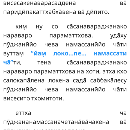
висесакенаварасаддена ва̄
паридӣпакаттхабха̄вена ва̄ дӣпито.
ким̣ ну со са̄санавараджанако
нараваро параматтхова, уда̄ху
пӯджанӣйо чева намассанӣйо ча̄ти
вуттам̣
‘‘йам̣ локо…пе… намассати
ча̄’’
ти, тена са̄санавараджанако
нараваро параматтхова на хоти, атха кхо
салокапа̄лена локена сада̄ саббака̄лесу
пӯджанӣйо чева намассанӣйо ча̄ти
висесито тхомитоти.
еттха
ча
пӯджананамассаначетана̄ва̄чакена ва̄