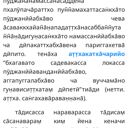
пӯджананамассанасаддена
пхалӯпача̄раттхо пун̃н̃амахаттасан̇кха̄то
пӯджанӣйабха̄во чева
а̄саваккхайан̃а̄н̣ападат̣т̣ха̄насаббан̃н̃ута
н̃н̃а̄н̣а̄дигун̣асан̇кха̄то намассанӣйабха̄во
ча дӣпакаттхабха̄вена париггахетва̄
дӣпито. тена̄ха
ат̣т̣хакатха̄чарийо
‘‘бхагавато садевакасса локасса
пӯджанӣйаванданӣйабха̄во,
аггапуггалабха̄во ча вуччама̄но
гун̣ависит̣т̣хатам̣ дӣпетӣ’’тиа̄ди (нетти.
ат̣т̣ха. сан̇гахава̄раван̣н̣ана̄).
та̄дисасса нараварасса та̄дисам̣
са̄санаварам̣ ким̣ йена кеначи