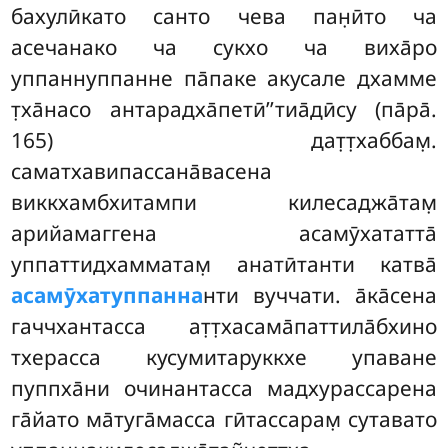
бахулӣкато санто чева пан̣ӣто ча
асечанако ча сукхо ча виха̄ро
уппаннуппанне па̄паке акусале дхамме
т̣ха̄насо антарадха̄петӣ’’тиа̄дӣсу (па̄ра̄.
165) дат̣т̣хаббам̣.
саматхавипассана̄васена
виккхамбхитампи килесаджа̄там̣
арийамаггена асамӯхататта̄
уппаттидхамматам̣ анатӣтанти катва̄
асамӯхатуппанна
нти вуччати. а̄ка̄сена
гаччхантасса ат̣т̣хасама̄паттила̄бхино
тхерасса кусумитаруккхе упаване
пуппха̄ни очинантасса мадхурассарена
га̄йато ма̄туга̄масса гӣтассарам̣ сутавато