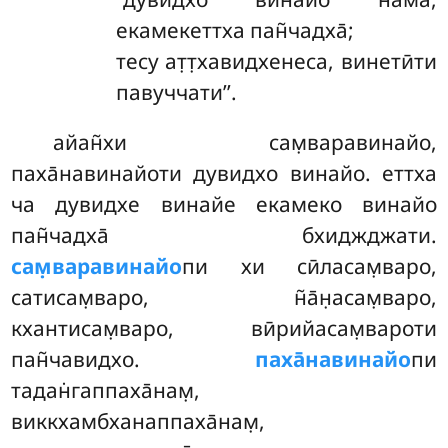
екамекеттха пан̃чадха̄;
тесу ат̣т̣хавидхенеса, винетӣти
павуччати’’.
айан̃хи
сам̣варавинайо,
паха̄навинайоти дувидхо винайо. еттха
ча дувидхе винайе екамеко винайо
пан̃чадха̄ бхиджджати.
сам̣варавинайо
пи хи сӣласам̣варо,
сатисам̣варо, н̃а̄н̣асам̣варо,
кхантисам̣варо, вӣрийасам̣вароти
пан̃чавидхо.
паха̄навинайо
пи
тадан̇гаппаха̄нам̣,
виккхамбханаппаха̄нам̣,