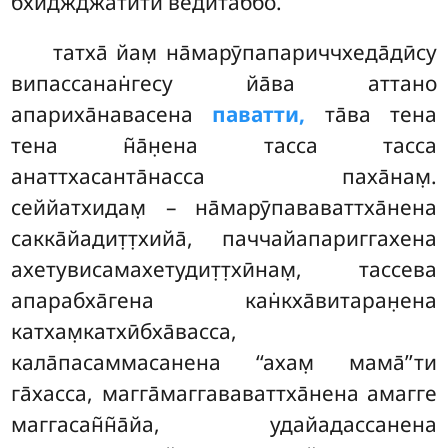
бхиджджатӣти ведитаббо.
татха̄ йам̣ на̄марӯпапариччхеда̄дӣсу
випассанан̇гесу йа̄ва аттано
апариха̄навасена
паватти,
та̄ва тена
тена н̃а̄н̣ена тасса тасса
анаттхасанта̄насса паха̄нам̣.
сеййатхидам̣ – на̄марӯпававаттха̄нена
сакка̄йадит̣т̣хийа̄, паччайапариггахена
ахетувисамахетудит̣т̣хӣнам̣, тассева
апарабха̄гена кан̇кха̄витаран̣ена
катхам̣катхӣбха̄васса,
кала̄пасаммасанена ‘‘ахам̣ мама̄’’ти
га̄хасса, магга̄маггававаттха̄нена амагге
маггасан̃н̃а̄йа, удайадассанена