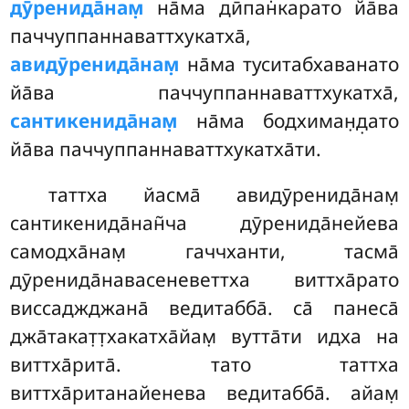
дӯренида̄нам̣
на̄ма дӣпан̇карато
йа̄ва
паччуппаннаваттхукатха̄
,
авидӯренида̄нам̣
на̄ма туситабхаванато
йа̄ва паччуппаннаваттхукатха̄,
сантикенида̄нам̣
на̄ма бодхиман̣д̣ато
йа̄ва паччуппаннаваттхукатха̄ти.
таттха йасма̄ авидӯренида̄нам̣
сантикенида̄нан̃ча дӯренида̄нейева
самодха̄нам̣ гаччханти, тасма̄
дӯренида̄навасеневеттха виттха̄рато
виссаджджана̄ ведитабба̄. са̄ панеса̄
джа̄такат̣т̣хакатха̄йам̣ вутта̄ти идха на
виттха̄рита̄. тато таттха
виттха̄ританайенева ведитабба̄. айам̣