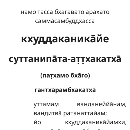
намо тасса бхагавато арахато
самма̄самбуддхасса
кхуддаканика̄йе
суттанипа̄та-ат̣т̣хакатха̄
(пат̣хамо бха̄го)
гантха̄рамбхакатха̄
уттамам̣
ванданеййа̄нам̣,
вандитва̄ ратанаттайам̣;
йо кхуддаканика̄йамхи,