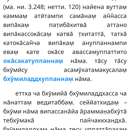
(ма. ни. 3.248; нетти. 120) найена вуттам̣
каммам̣ атӣтампи сама̄нам̣ ан̃н̃асса
випа̄кам̣ пат̣иба̄хитва̄ аттано
випа̄кассока̄сам̣ катва̄ т̣хитатта̄, татха̄
катока̄сан̃ча випа̄кам̣ ануппаннампи
евам̣ кате ока̄се авассамуппаттито
ока̄сакатуппаннам̣
на̄ма. та̄су та̄су
бхӯмӣсу асамӯхатамакусалам̣
бхӯмиладдхуппаннам̣
на̄ма.
еттха ча бхӯмийа̄ бхӯмиладдхасса ча
на̄наттам̣ ведитаббам̣. сеййатхидам̣ –
бхӯми на̄ма випассана̄йа а̄рамман̣абхӯта̄
тебхӯмака̄ пан̃чаккхандха̄.
бхӯмиладдхам̣ на̄ма тесу уппатта̄рахам̣