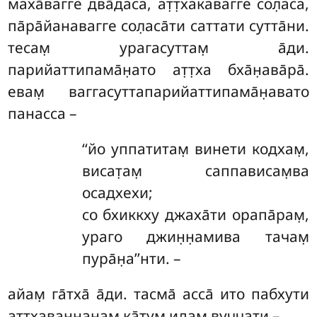
маха̄вагге два̄даса, ат̣т̣хакавагге сол̣аса,
па̄ра̄йанавагге сол̣аса̄ти саттати сутта̄ни.
тесам̣ урагасуттам̣ а̄ди.
парийаттипама̄н̣ато ат̣т̣ха
бха̄н̣ава̄ра̄.
евам̣ ваггасуттапарийаттипама̄н̣авато
панасса –
‘‘йо уппатитам̣ винети кодхам̣,
висат̣ам̣ саппависам̣ва
осадхехи;
со бхиккху джаха̄ти орапа̄рам̣,
ураго джин̣н̣амива тачам̣
пура̄н̣а’’нти. –
айам̣ га̄тха̄ а̄ди. тасма̄ асса̄ ито пабхути
аттхаван̣н̣анам̣ ка̄тум̣ идам̣ вуччати –