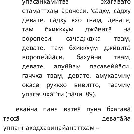
упасан̇камитва̄ бхагавато
етаматтхам̣ а̄рочеси. ‘са̄дху, са̄дху
девате, са̄дху кхо твам̣, девате,
там̣ бхиккхум̣ джӣвита̄ на
воропеси. сачаджджа твам̣,
девате, там̣ бхиккхум̣ джӣвита̄
воропеййа̄си, бахун̃ча твам̣,
девате, апун̃н̃ам̣ пасавеййа̄си.
гаччха твам̣, девате, амукасмим̣
ока̄се руккхо вивитто, тасмим̣
упагаччха̄’’’ти (па̄чи. 89).
еван̃ча пана ватва̄ пуна бхагава̄
тасса̄ девата̄йа
уппаннакодхавинайанаттхам̣ –