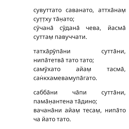
сувуттато саванато, аттха̄нам̣
сут̣т̣ху та̄н̣ато;
сӯчана̄ сӯдана̄ чева, йасма̄
суттам̣ павуччати.
татха̄рӯпа̄ни сутта̄ни,
нипа̄тетва̄ тато тато;
самӯхато айам̣ тасма̄,
сан̇кхамевамупа̄гато.
сабба̄ни ча̄пи сутта̄ни,
пама̄н̣антена та̄дино;
вачана̄ни айам̣ тесам̣, нипа̄то
ча йато тато.