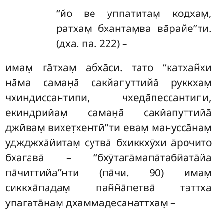
‘‘йо ве уппатитам̣ кодхам̣,
ратхам̣ бхантам̣ва ва̄райе’’ти.
(дха. па. 222) –
имам̣
га̄тхам̣ абха̄си. тато ‘‘катхан̃хи
на̄ма саман̣а̄ сакйапуттийа̄ руккхам̣
чхиндиссантипи, чхеда̄пессантипи,
екиндрийам̣ саман̣а̄ сакйапуттийа̄
джӣвам̣ вихет̣хентӣ’’ти евам̣ манусса̄нам̣
уджджха̄йитам̣ сутва̄ бхиккхӯхи а̄рочито
бхагава̄ – ‘‘бхӯтага̄мапа̄табйата̄йа
па̄читтийа’’нти (па̄чи. 90) имам̣
сиккха̄падам̣ пан̃н̃а̄петва̄ таттха
упагата̄нам̣ дхаммадесанаттхам̣ –