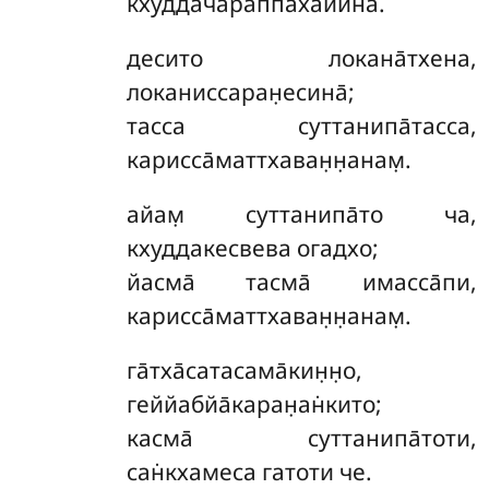
кхудда̄ча̄раппаха̄йина̄.
десито локана̄тхена,
локаниссаран̣есина̄;
тасса суттанипа̄тасса,
карисса̄маттхаван̣н̣анам̣.
айам̣
суттанипа̄то ча,
кхуддакесвева огадхо;
йасма̄ тасма̄ имасса̄пи,
карисса̄маттхаван̣н̣анам̣.
га̄тха̄сатасама̄кин̣н̣о,
геййабйа̄каран̣ан̇кито;
касма̄ суттанипа̄тоти,
сан̇кхамеса гатоти че.