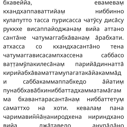
бхавеййа, евамевам̣
кхандхаппаваттийам̣ ниббинно
кулапутто тасса пурисасса чатӯсу диса̄су
руккхе висаппайоджанам̣ вийа аттано
санта̄не чатумаггабха̄ванам̣ а̄рабхати.
атхасса со кхандхасанта̄но тена
чатумаггависасампхассена саббасо
ват̣т̣амӯлакилеса̄нам̣ парийа̄диннатта̄
кирийабха̄ваматтамупагатака̄йакамма̄д
и саббакаммаппабхедо а̄йатим̣
пунаббхава̄бхиниббаттадхамматама̄гам
ма бхавантарасанта̄нам̣ ниббаттетум̣
саматтхо на хоти. кевалам̣ пана
чаримавин̃н̃а̄н̣аниродхена нириндхано
вийа джа̄таведо анупа̄да̄но