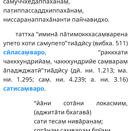
самуччхедаппаха̄нам̣,
пат̣иппассаддхиппаха̄нам̣,
ниссаран̣аппаха̄нанти пан̃чавидхо.
таттха ‘‘имина̄ па̄тимоккхасам̣варена
упето хоти самупето’’тиа̄дӣсу (вибха. 511)
сӣласам̣варо,
‘‘раккхати
чаккхундрийам̣, чаккхундрийе сам̣варам̣
а̄паджджатӣ’’тиа̄дӣсу (дӣ. ни. 1.213; ма.
ни. 1.295; сам̣. ни. 4.239; а. ни. 3.16)
сатисам̣варо
.
‘‘йа̄ни сота̄ни локасмим̣,
(аджита̄ти бхагава̄)
сати тесам̣ нива̄ран̣ам̣;
сота̄нам̣ сам̣варам̣ брӯми,