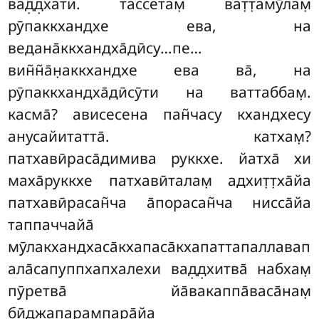
вад̣д̣хати. тассетам̣ ват̣т̣амӯлам̣
рӯпаккхандхе ева, на
ведана̄ккхандха̄дӣсу…пе…
вин̃н̃а̄н̣аккхандхе ева ва̄, на
рӯпаккхандха̄дӣсӯти на ваттаббам̣.
касма̄? ависесена пан̃часу кхандхесу
анусайитатта̄. катхам̣?
патхавӣраса̄димива руккхе. йатха̄ хи
маха̄руккхе патхавӣталам̣ адхит̣т̣ха̄йа
патхавӣрасан̃ча а̄порасан̃ча
нисса̄йа
таппаччайа̄
мӯлакхандхаса̄кхапаса̄кхапаттапаллавап
ала̄сапуппхапхалехи вад̣д̣хитва̄ набхам̣
пӯретва̄ йа̄вакаппа̄васа̄нам̣
бӣджапарампара̄йа