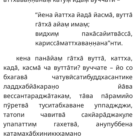
‘‘йена йаттха йада̄ йасма̄, вутта̄
га̄тха̄ айам̣ имам̣;
видхим̣ пака̄сайитва̄сса̄,
карисса̄маттхаван̣н̣ана’’нти.
кена пана̄йам̣ га̄тха̄ вутта̄, каттха,
када̄, касма̄ ча вутта̄ти? вуччате – йо со
бхагава̄ чатувӣсатибуддхасантике
ладдхабйа̄каран̣о йа̄ва
вессантараджа̄такам̣, та̄ва па̄рамийо
пӯретва̄ туситабхаване уппаджджи,
татопи чавитва̄ сакйара̄джакуле
упапаттим̣ гахетва̄, анупуббена
катамаха̄бхиниккхамано