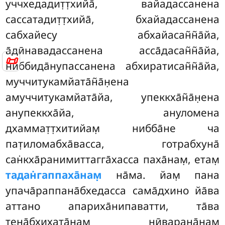
уччхедадит̣т̣хийа̄, вайадассанена
сассатадит̣т̣хийа̄, бхайадассанена
сабхайесу абхайасан̃н̃а̄йа,
а̄дӣнавадассанена асса̄дасан̃н̃а̄йа,
📜
ниббида̄нупассанена абхиратисан̃н̃а̄йа,
муччитукамйата̄н̃а̄н̣ена
амуччитукамйата̄йа, упеккха̄н̃а̄н̣ена
анупеккха̄йа, ануломена
дхаммат̣т̣хитийам̣ нибба̄не ча
пат̣иломабха̄васса, готрабхуна̄
сан̇кха̄ранимиттагга̄хасса паха̄нам̣, етам̣
тадан̇гаппаха̄нам̣
на̄ма. йам̣ пана
упача̄раппана̄бхедасса сама̄дхино йа̄ва
аттано апариха̄нипаватти
, та̄ва
тена̄бхихата̄нам̣ нӣваран̣а̄нам̣