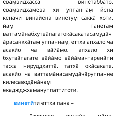
евам̣видхасса винетаббато.
евам̣видхамева хи уппаннам̣ йена
кеначи винайена винетум̣ сакка̄ хоти.
йам̣ панетам̣
ваттама̄набхутва̄пагатока̄сакатасамуда̄ч
а̄расан̇кха̄там̣ уппаннам̣, еттха апхало ча
асакйо ча ва̄йа̄мо. апхало хи
бхутва̄пагате ва̄йа̄мо ва̄йа̄мантарена̄пи
тасса нируддхатта̄. татха̄ ока̄сакате.
асакйо ча ваттама̄насамуда̄ча̄руппанне
килесавода̄на̄нам̣
екаджджхамануппаттитоти.
винетӣ
ти
еттха пана –
‘‘дувидхо винайо на̄ма,