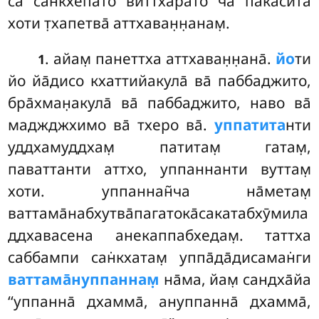
са̄ сан̇кхепато виттха̄рато ча пака̄сита̄
хоти т̣хапетва̄ аттхаван̣н̣анам̣.
. айам̣ панеттха аттхаван̣н̣ана̄.
йо
ти
1
йо йа̄дисо кхаттийакула̄ ва̄ паббаджито,
бра̄хман̣акула̄ ва̄ паббаджито, наво ва̄
маджджхимо ва̄ тхеро ва̄.
уппатита
нти
уддхамуддхам̣ патитам̣ гатам̣,
паваттанти аттхо, уппаннанти вуттам̣
хоти. уппаннан̃ча на̄метам̣
ваттама̄набхутва̄пагатока̄сакатабхӯмила
ддхавасена анекаппабхедам̣. таттха
саббампи сан̇кхатам̣ уппа̄да̄дисаман̇ги
ваттама̄нуппаннам̣
на̄ма, йам̣ сандха̄йа
‘‘уппанна̄ дхамма̄, ануппанна̄ дхамма̄,