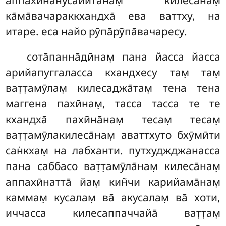
ка̄ма̄вачараккхандха̄ ева ваттху, на
итаре. еса найо рӯпа̄рӯпа̄вачаресу.
сота̄панна̄дӣнам̣ пана йасса йасса
арийапуггаласса кхандхесу там̣ там̣
ват̣т̣амӯлам̣ килесаджа̄там̣ тена тена
маггена пахӣнам̣, тасса тасса те те
кхандха̄ пахӣна̄нам̣ тесам̣ тесам̣
ват̣т̣амӯлакилеса̄нам̣ аваттхуто бхӯмӣти
сан̇кхам̣ на лабханти. путхуджджанасса
пана саббасо ват̣т̣амӯла̄нам̣ килеса̄нам̣
аппахӣнатта̄ йам̣ кин̃чи карийама̄нам̣
каммам̣ кусалам̣ ва̄ акусалам̣ ва̄ хоти,
иччасса килесаппаччайа̄ ват̣т̣ам̣