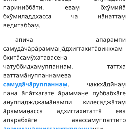
паринибба̄ти. евам̣ бхӯмийа̄
бхӯмиладдхасса ча на̄наттам̣
ведитаббам̣.
апича
апарампи
самуда̄ча̄ра̄рамман̣а̄дхиггахита̄виккхам
бхита̄самӯхатавасена
чатуббидхамуппаннам̣. таттха
ваттама̄нуппаннамева
самуда̄ча̄руппаннам̣
. чаккха̄дӣнам̣
пана а̄па̄тхагате а̄рамман̣е пуббабха̄ге
ануппаджджама̄нампи килесаджа̄там̣
а̄рамман̣асса адхиггахитатта̄ ева
апарабха̄ге авассамуппаттито
а̄рамман̣а̄дхиггахитуппанна
нти