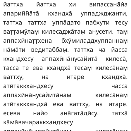
йаттха йаттха хи випассана̄йа
апарин̃н̃а̄та̄ кхандха̄ уппаджджанти,
таттха таттха уппа̄дато пабхути тесу
ват̣т̣амӯлам̣ килесаджа̄там̣ анусети. там̣
аппахӣнат̣т̣хена бхӯмиладдхуппаннам̣
на̄ма̄ти ведитаббам̣. таттха ча йасса
кхандхесу аппахӣна̄нусайита̄ килеса̄,
тасса те ева кхандха̄ тесам̣ килеса̄нам̣
ваттху, на итаре кхандха̄.
атӣтаккхандхесу часса
аппахӣна̄нусайита̄нам̣ килеса̄нам̣
атӣтаккхандха̄ ева ваттху, на итаре.
есева найо ана̄гата̄дӣсу. татха̄
ка̄ма̄вачараккхандхесу
аппахӣна̄нусайита̄нам̣ килеса̄нам̣