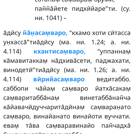
пан̃н̃а̄йете пидхӣйаре’’ти. (су.
ни. 1041) –
а̄дӣсу
н̃а̄н̣асам̣варо,
‘‘кхамо хоти сӣтасса
ун̣хасса̄’’тиа̄дӣсу (ма. ни. 1.24; а. ни.
4.114)
кхантисам̣варо,
‘‘уппаннам̣
ка̄мавитаккам̣ на̄дхива̄сети, паджахати,
винодетӣ’’тиа̄дӣсу (ма. ни. 1.26; а. ни.
4.114)
вӣрийасам̣варо
ведитаббо.
саббопи ча̄йам̣ сам̣варо йатха̄сакам̣
сам̣варитабба̄нам̣ винетабба̄нан̃ча
ка̄йавачӣдуччарита̄дӣнам̣ сам̣варан̣ато
сам̣варо, винайанато винайоти вуччати.
евам̣ та̄ва сам̣варавинайо пан̃чадха̄