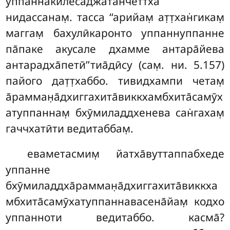
уппаннакилесаджа̄тан̃четтха
нидассанам̣. тасса ‘‘арийам̣ ат̣т̣хан̇гикам̣
маггам̣ бахулӣкаронто уппаннуппанне
па̄паке акусале дхамме антара̄йева
антарадха̄петӣ’’тиа̄дӣсу (сам̣. ни. 5.157)
пайого дат̣т̣хаббо. тивидхампи четам̣
а̄рамман̣а̄дхиггахита̄виккхамбхита̄самӯх
атуппаннам̣ бхӯмиладдхенева сан̇гахам̣
гаччхатӣти ведитаббам̣.
еваметасмим̣ йатха̄вуттаппабхеде
уппанне
бхӯмиладдха̄рамман̣а̄дхиггахита̄виккха
мбхита̄самӯхатуппаннавасена̄йам̣ кодхо
уппанноти ведитаббо. касма̄?