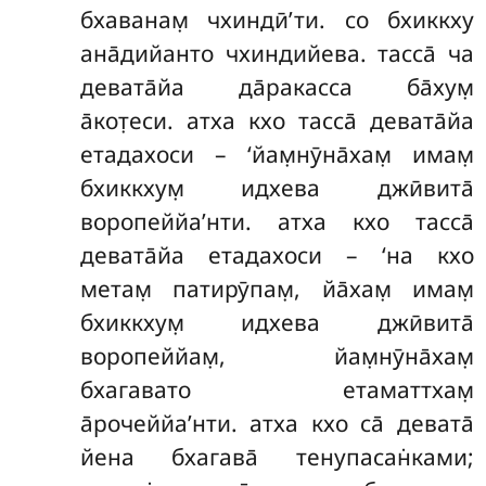
бхаванам̣ чхиндӣ’ти. со бхиккху
ана̄дийанто чхиндийева. тасса̄ ча
девата̄йа да̄ракасса ба̄хум̣
а̄кот̣еси. атха кхо тасса̄ девата̄йа
етадахоси – ‘йам̣нӯна̄хам̣ имам̣
бхиккхум̣ идхева джӣвита̄
воропеййа’нти. атха кхо тасса̄
девата̄йа етадахоси – ‘на кхо
метам̣ патирӯпам̣, йа̄хам̣ имам̣
бхиккхум̣ идхева джӣвита̄
воропеййам̣, йам̣нӯна̄хам̣
бхагавато етаматтхам̣
а̄рочеййа’нти. атха кхо са̄ девата̄
йена бхагава̄ тенупасан̇ками;