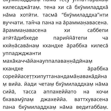
килесаджа̄там̣. тена хи са̄ бхӯмиладдха̄
на̄ма хотӣти. тасма̄ ‘‘бхӯмиладдха’’нти
вуччати. тан̃ча пана на а̄рамман̣авасена.
а̄рамман̣авасена хи саббепи
атӣта̄дибхеде парин̃н̃а̄тепи ча
кхӣн̣а̄сава̄нам̣
кхандхе а̄раббха килеса̄
уппаджджанти
маха̄качча̄йанауппалаван̣н̣а̄дӣнам̣
кхандхе а̄раббха
сореййасет̣т̣хипуттанандама̄н̣авака̄дӣна
м̣ вийа. йади четам̣ бхӯмиладдхам̣ на̄ма
сийа̄, тасса аппахеййато на кочи
бхавамӯлам̣ джахеййа. ваттхувасена
пана бхӯмиладдхам̣ на̄ма ведитаббам̣.