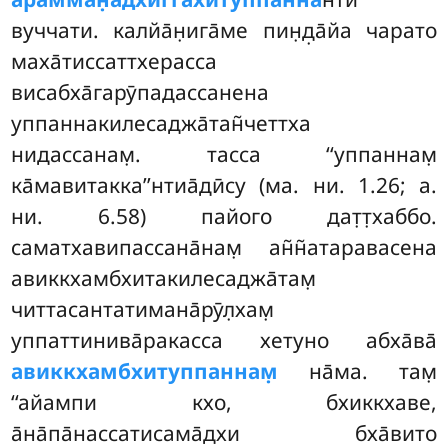
вуччати. калйа̄н̣ига̄ме пин̣д̣а̄йа чарато
маха̄тиссаттхерасса
висабха̄гарӯпадассанена
уппаннакилесаджа̄тан̃четтха
нидассанам̣. тасса ‘‘уппаннам̣
ка̄мавитакка’’нтиа̄дӣсу (ма. ни. 1.26; а.
ни. 6.58) пайого дат̣т̣хаббо.
саматхавипассана̄нам̣ ан̃н̃атаравасена
авиккхамбхитакилесаджа̄там̣
читтасантатимана̄рӯл̣хам̣
уппаттинива̄ракасса хетуно абха̄ва̄
авиккхамбхитуппаннам̣
на̄ма. там̣
‘‘айампи кхо, бхиккхаве,
а̄на̄па̄нассатисама̄дхи бха̄вито