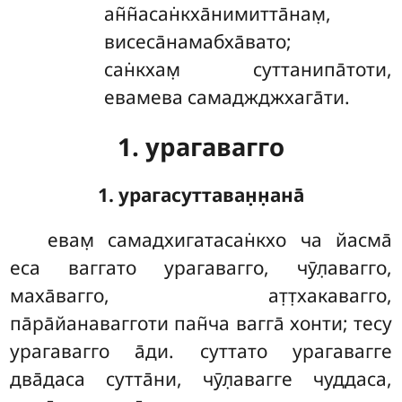
ан̃н̃асан̇кха̄нимитта̄нам̣,
висеса̄намабха̄вато;
сан̇кхам̣ суттанипа̄тоти,
евамева самаджджхага̄ти.
1. урагавагго
1. урагасуттаван̣н̣ана̄
евам̣
самадхигатасан̇кхо ча йасма̄
еса ваггато урагавагго, чӯл̣авагго,
маха̄вагго, ат̣т̣хакавагго,
па̄ра̄йанавагготи пан̃ча вагга̄ хонти; тесу
урагавагго а̄ди. суттато урагавагге
два̄даса сутта̄ни, чӯл̣авагге чуддаса,