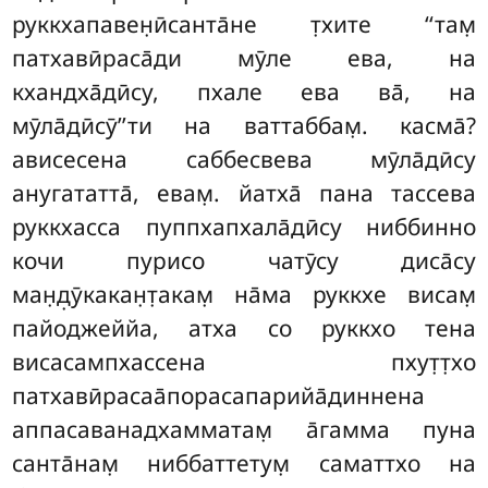
руккхапавен̣ӣсанта̄не т̣хите
‘‘там̣
патхавӣраса̄ди мӯле ева, на
кхандха̄дӣсу, пхале ева ва̄, на
мӯла̄дӣсӯ’’ти на ваттаббам̣. касма̄?
ависесена саббесвева мӯла̄дӣсу
анугататта̄, евам̣. йатха̄ пана тассева
руккхасса пуппхапхала̄дӣсу ниббинно
кочи пурисо чатӯсу диса̄су
ман̣д̣ӯкакан̣т̣акам̣ на̄ма руккхе висам̣
пайоджеййа, атха со руккхо тена
висасампхассена пхут̣т̣хо
патхавӣрасаа̄порасапарийа̄диннена
аппасаванадхамматам̣ а̄гамма пуна
санта̄нам̣ ниббаттетум̣ саматтхо на