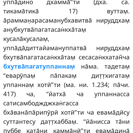
уппа̄дино дхамма̄’’ти (дха. са.
тикама̄тика̄ 17) вуттам̣.
а̄рамман̣арасаманубхавитва̄ нируддхам̣
анубхутва̄пагатасан̇кха̄там̣
кусала̄кусалам̣,
уппа̄да̄диттайамануппатва̄ нируддхам̣
бхутва̄пагатасан̇кха̄там̣ сесасан̇кхатан̃ча
бхутва̄пагатуппаннам̣
на̄ма. тадетам̣
‘‘еварӯпам̣ па̄пакам̣ дит̣т̣хигатам̣
уппаннам̣ хотӣ’’ти (ма. ни. 1.234; па̄чи.
417) ча, ‘‘йатха̄ ча уппаннасса
сатисамбоджджхан̇гасса
бха̄вана̄па̄рипӯрӣ хотӣ’’ти ча евама̄дӣсу
суттантесу дат̣т̣хаббам̣. ‘‘йа̄нисса та̄ни
пуббе ката̄ни камма̄нӣ’’ти евама̄дина̄