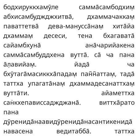
бодхируккхамӯле самма̄самбодхим̣
абхисамбуджджхитва̄, дхаммачаккам̣
паваттетва̄ дева-манусса̄нам̣ хита̄йа
дхаммам̣ десеси, тена бхагавата̄
сайамбхуна̄ ана̄чарийакена
самма̄самбуддхена вутта̄. са̄ ча пана
а̄л̣авийам̣. йада̄ ча
бхӯтага̄масиккха̄падам̣ пан̃н̃аттам̣, тада̄
таттха упагата̄нам̣ дхаммадесанаттхам̣
вутта̄ти. айаметтха
сан̇кхепависсаджджана̄. виттха̄рато
пана
дӯренида̄наавидӯренида̄насантикенида̄
навасена ведитабба̄. таттха