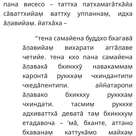
пана висесо – таттха пат̣хамага̄тха̄йа
са̄ваттхийам̣ ваттху уппаннам̣, идха
а̄л̣авийам̣. йатха̄ха –
‘‘тена
самайена буддхо бхагава̄
а̄л̣авийам̣ вихарати агга̄л̣аве
четийе. тена кхо пана самайена
а̄л̣авака̄ бхиккхӯ навакаммам̣
каронта̄ руккхам̣ чхиндантипи
чхеда̄пентипи. ан̃н̃атаропи
а̄л̣авако бхиккху руккхам̣
чхиндати. тасмим̣ руккхе
адхиваттха̄ девата̄ там̣ бхиккхум̣
етадавоча – ‘ма̄, бханте, аттано
бхаванам̣ каттука̄мо майхам̣