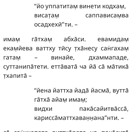
‘‘йо
уппатитам̣ винети кодхам̣,
висат̣ам̣ саппависам̣ва
осадхехӣ’’ти. –
имам̣ га̄тхам̣ абха̄си. евамидам̣
екам̣йева
ваттху тӣсу т̣ха̄несу сан̇гахам̣
гатам̣ – винайе, дхаммападе,
суттанипа̄тети. етта̄вата̄ ча йа̄ са̄ ма̄тика̄
т̣хапита̄ –
‘‘йена йаттха йада̄ йасма̄, вутта̄
га̄тха̄ айам̣ имам̣;
видхи пака̄сайитва̄сса̄,
карисса̄маттхаван̣н̣ана’’нти. –