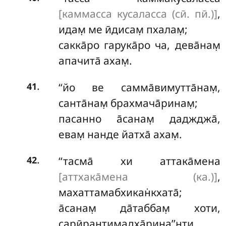
[каммасса кусаласса (сӣ. пӣ.)]
,
идам̣ ме ӣдисам̣ пхалам̣;
сакка̄ро гарука̄ро ча, дева̄нам̣
апачита̄ ахам̣.
.
‘‘йо ве самма̄вимутта̄нам̣,
41
санта̄нам̣ брахмача̄ринам̣;
пасанно а̄санам̣ даджджа̄,
евам̣ нанде йатха̄ ахам̣.
.
‘‘тасма̄ хи аттака̄мена
42
[аттхака̄мена (ка.)]
,
махаттамабхикан̇кхата̄;
а̄санам̣ да̄таббам̣ хоти,
сарӣрантимадха̄рина’’нти.