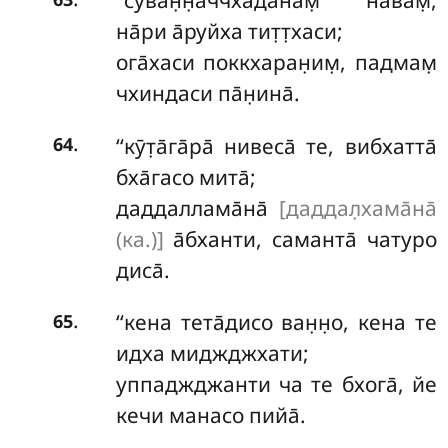
‘‘суван̣н̣аччхаданам̣
на̄вам̣,
на̄ри а̄руйха тит̣т̣хаси;
ога̄хаси поккхаран̣им̣, падмам̣
чхиндаси па̄н̣ина̄.
.
‘‘кӯт̣а̄га̄ра̄
нивеса̄ те, вибхатта̄
64
бха̄гасо мита̄;
даддаллама̄на̄
[даддал̣хама̄на̄
(ка.)]
а̄бханти, саманта̄ чатуро
диса̄.
.
‘‘кена тета̄дисо ван̣н̣о, кена те
65
идха миджджхати;
уппаджджанти ча те бхога̄, йе
кечи манасо пийа̄.