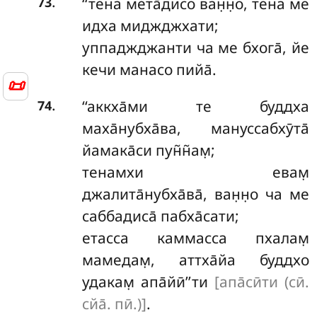
.
‘‘тена мета̄дисо ван̣н̣о, тена ме
73
идха миджджхати;
уппаджджанти ча ме бхога̄, йе
кечи манасо пийа̄.
📜
.
‘‘аккха̄ми те буддха
74
маха̄нубха̄ва, мануссабхӯта̄
йамака̄си пун̃н̃ам̣;
тенамхи евам̣
джалита̄нубха̄ва̄, ван̣н̣о ча ме
саббадиса̄ пабха̄сати;
етасса
каммасса пхалам̣
мамедам̣, аттха̄йа буддхо
удакам̣ апа̄йӣ’’ти
[апа̄сӣти (сӣ.
сйа̄. пӣ.)]
.