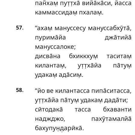
пан̃хам̣ пут̣т̣ха̄ вийа̄ка̄си, йасса
каммассидам̣ пхалам̣.
.
‘‘ахам̣ мануссесу мануссабхӯта̄,
57
пурима̄йа джа̄тийа̄
мануссалоке;
дисва̄на бхиккхум̣ таситам̣
килантам̣, ут̣т̣ха̄йа па̄тум̣
удакам̣ ада̄сим̣.
.
‘‘йо ве килантасса пипа̄ситасса,
58
ут̣т̣ха̄йа па̄тум̣ удакам̣ дада̄ти;
сӣтодака̄ тасса бхаванти
наджджо, пахӯтамалйа̄
бахупун̣д̣арӣка̄.