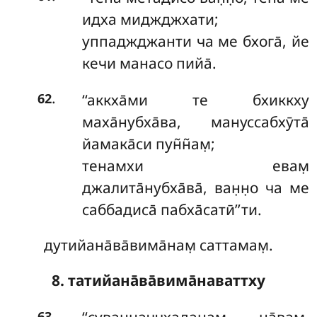
идха миджджхати;
уппаджджанти ча ме бхога̄, йе
кечи манасо пийа̄.
.
‘‘аккха̄ми
те бхиккху
62
маха̄нубха̄ва, мануссабхӯта̄
йамака̄си пун̃н̃ам̣;
тенамхи евам̣
джалита̄нубха̄ва̄, ван̣н̣о ча ме
саббадиса̄ пабха̄сатӣ’’ти.
дутийана̄ва̄вима̄нам̣ саттамам̣.
8. татийана̄ва̄вима̄наваттху
.
63