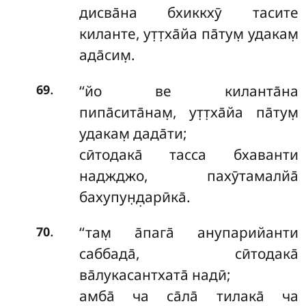
дисва̄на
бхиккхӯ тасите
киланте, ут̣т̣ха̄йа па̄тум̣ удакам̣
ада̄сим̣.
.
‘‘йо ве киланта̄на
69
пипа̄сита̄нам̣, ут̣т̣ха̄йа па̄тум̣
удакам̣ дада̄ти;
сӣтодака̄ тасса бхаванти
наджджо, пахӯтамалйа̄
бахупун̣д̣арӣка̄.
.
‘‘там̣
а̄пага̄ анупарийанти
70
саббада̄, сӣтодака̄
ва̄лукасантхата̄ надӣ;
амба̄ ча са̄ла̄ тилака̄ ча