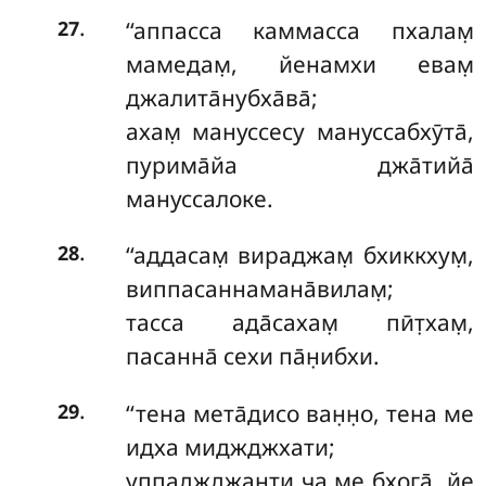
.
‘‘аппасса каммасса пхалам̣
27
мамедам̣, йенамхи евам̣
джалита̄нубха̄ва̄;
ахам̣ мануссесу мануссабхӯта̄,
пурима̄йа джа̄тийа̄
мануссалоке.
.
‘‘аддасам̣
вираджам̣ бхиккхум̣,
28
виппасаннамана̄вилам̣;
тасса ада̄сахам̣ пӣт̣хам̣,
пасанна̄ сехи па̄н̣ибхи.
.
‘‘тена мета̄дисо ван̣н̣о, тена ме
29
идха миджджхати;
уппаджджанти ча ме бхога̄, йе