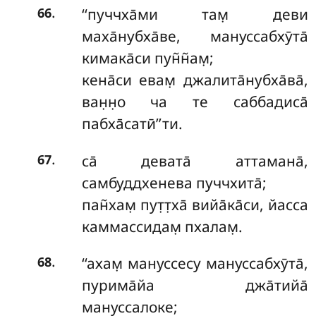
.
‘‘пуччха̄ми там̣ деви
66
маха̄нубха̄ве, мануссабхӯта̄
кимака̄си пун̃н̃ам̣;
кена̄си евам̣ джалита̄нубха̄ва̄,
ван̣н̣о ча те саббадиса̄
пабха̄сатӣ’’ти.
.
са̄ девата̄ аттамана̄,
67
самбуддхенева пуччхита̄;
пан̃хам̣ пут̣т̣ха̄ вийа̄ка̄си, йасса
каммассидам̣ пхалам̣.
.
‘‘ахам̣ мануссесу мануссабхӯта̄,
68
пурима̄йа джа̄тийа̄
мануссалоке;