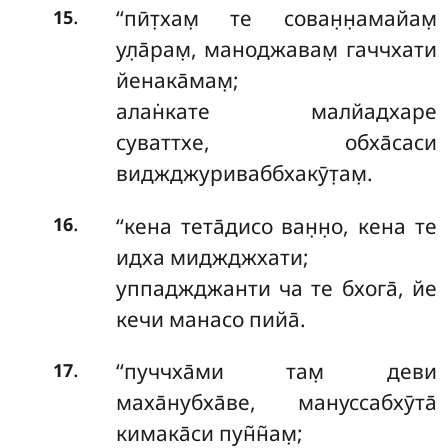
.
‘‘пӣт̣хам̣
те сован̣н̣амайам̣
15
ул̣а̄рам̣, маноджавам̣ гаччхати
йенака̄мам̣;
алан̇кате малйадхаре
суваттхе, обха̄саси
виджджуриваббхакӯт̣ам̣.
.
‘‘кена тета̄дисо ван̣н̣о, кена те
16
идха миджджхати;
уппаджджанти
ча те бхога̄, йе
кечи манасо пийа̄.
.
‘‘пуччха̄ми там̣ деви
17
маха̄нубха̄ве, мануссабхӯта̄
кимака̄си пун̃н̃ам̣;