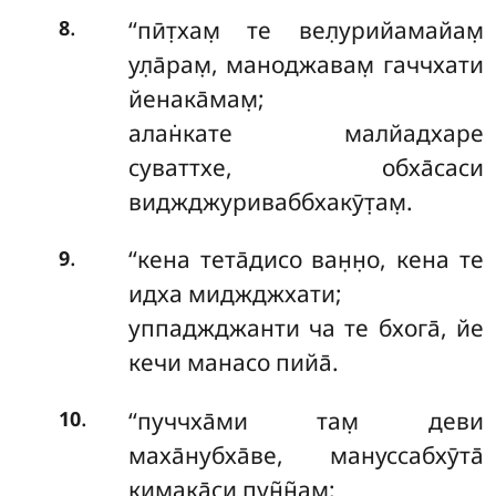
.
‘‘пӣт̣хам̣
те вел̣урийамайам̣
8
ул̣а̄рам̣, маноджавам̣ гаччхати
йенака̄мам̣;
алан̇кате малйадхаре
суваттхе, обха̄саси
виджджуриваббхакӯт̣ам̣.
.
‘‘кена тета̄дисо ван̣н̣о, кена те
9
идха миджджхати;
уппаджджанти ча те бхога̄, йе
кечи манасо пийа̄.
.
‘‘пуччха̄ми там̣ деви
10
маха̄нубха̄ве, мануссабхӯта̄
кимака̄си пун̃н̃ам̣;