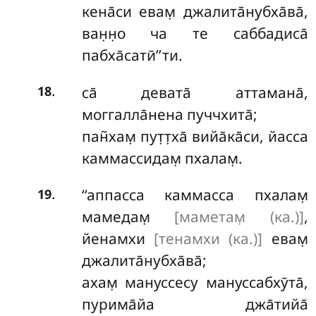
кена̄си евам̣ джалита̄нубха̄ва̄,
ван̣н̣о ча те саббадиса̄
пабха̄сатӣ’’ти.
.
са̄ девата̄ аттамана̄,
18
моггалла̄нена пуччхита̄;
пан̃хам̣ пут̣т̣ха̄ вийа̄ка̄си, йасса
каммассидам̣ пхалам̣.
.
‘‘аппасса каммасса пхалам̣
19
мамедам̣
[маметам̣ (ка.)]
,
йенамхи
[тенамхи (ка.)]
евам̣
джалита̄нубха̄ва̄;
ахам̣ мануссесу мануссабхӯта̄,
пурима̄йа джа̄тийа̄