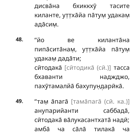
дисва̄на бхиккхӯ тасите
киланте, ут̣т̣ха̄йа па̄тум̣ удакам̣
ада̄сим̣.
.
‘‘йо
ве киланта̄на
48
пипа̄сита̄нам̣, ут̣т̣ха̄йа па̄тум̣
удакам̣ дада̄ти;
сӣтодака̄
[сӣтодика̄ (сӣ.)]
тасса
бхаванти наджджо,
пахӯтамалйа̄ бахупун̣д̣арӣка̄.
.
‘‘там̣ а̄пага̄
[тама̄пага̄ (сӣ. ка.)]
49
анупарийанти саббада̄,
сӣтодака̄ ва̄лукасантхата̄ надӣ;
амба̄ ча са̄ла̄ тилака̄ ча