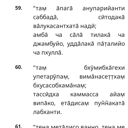
.
‘‘там̣ а̄пага̄ анупарийанти
59
саббада̄, сӣтодака̄
ва̄лукасантхата̄ надӣ;
амба̄ ча са̄ла̄ тилака̄ ча
джамбуйо, удда̄лака̄ па̄т̣алийо
ча пхулла̄.
.
‘‘там̣
бхӯмибха̄гехи
60
упетарӯпам̣, вима̄насет̣т̣хам̣
бхусасобхама̄нам̣;
тассӣдха каммасса айам̣
випа̄ко, ета̄дисам̣ пун̃н̃аката̄
лабханти.
.
‘‘тена мета̄дисо ван̣н̣о, тена ме
61