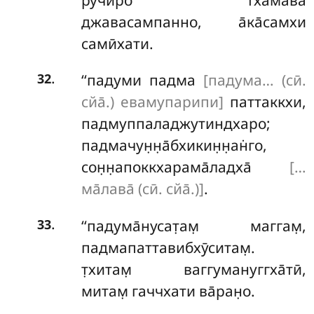
джавасампанно, а̄ка̄самхи
самӣхати.
.
‘‘падуми падма
[падума… (сӣ.
32
сйа̄.) евамупарипи]
паттаккхи,
падмуппаладжутиндхаро;
падмачун̣н̣а̄бхикин̣н̣ан̇го,
сон̣н̣апоккхарама̄ладха̄
[…
ма̄лава̄ (сӣ. сйа̄.)]
.
.
‘‘падума̄нусат̣ам̣ маггам̣,
33
падмапаттавибхӯситам̣.
т̣хитам̣ ваггумануггха̄тӣ,
митам̣ гаччхати ва̄ран̣о.