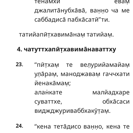
тенамхи евам̣
джалита̄нубха̄ва̄, ван̣н̣о ча ме
саббадиса̄ пабха̄сатӣ’’ти.
татийапӣт̣хавима̄нам̣ татийам̣.
4. чатуттхапӣт̣хавима̄наваттху
.
‘‘пӣт̣хам̣
те вел̣урийамайам̣
23
ул̣а̄рам̣, маноджавам̣ гаччхати
йенака̄мам̣;
алан̇кате малйадхаре
суваттхе, обха̄саси
виджджуриваббхакӯт̣ам̣.
.
‘‘кена
тета̄дисо ван̣н̣о, кена те
24