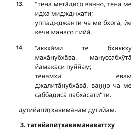
.
‘‘тена
мета̄дисо ван̣н̣о, тена ме
13
идха миджджхати;
уппаджджанти ча ме бхога̄, йе
кечи манасо пийа̄.
.
‘‘аккха̄ми
те бхиккху
14
маха̄нубха̄ва, мануссабхӯта̄
йамака̄си пун̃н̃ам̣;
тенамхи евам̣
джалита̄нубха̄ва̄, ван̣н̣о ча ме
саббадиса̄ пабха̄сатӣ’’ти.
дутийапӣт̣хавима̄нам̣ дутийам̣.
3. татийапӣт̣хавима̄наваттху