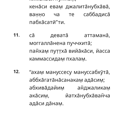
кена̄си
евам̣ джалита̄нубха̄ва̄,
ван̣н̣о ча те саббадиса̄
пабха̄сатӣ’’ти.
.
са̄ девата̄ аттамана̄,
11
моггалла̄нена пуччхита̄;
пан̃хам̣ пут̣т̣ха̄ вийа̄ка̄си, йасса
каммассидам̣ пхалам̣.
.
‘‘ахам̣ мануссесу мануссабхӯта̄,
12
аббха̄гата̄на̄санакам̣ ада̄сим̣;
абхива̄дайим̣ ан̃джаликам̣
ака̄сим̣, йатха̄нубха̄ван̃ча
ада̄си да̄нам̣.