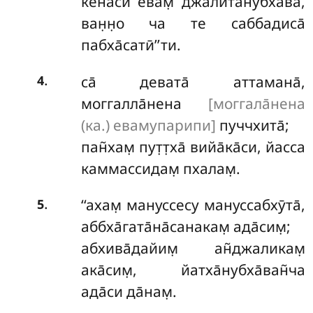
кена̄си евам̣ джалита̄нубха̄ва̄,
ван̣н̣о ча те саббадиса̄
пабха̄сатӣ’’ти.
.
са̄ девата̄ аттамана̄,
4
моггалла̄нена
[моггала̄нена
(ка.) евамупарипи]
пуччхита̄;
пан̃хам̣
пут̣т̣ха̄ вийа̄ка̄си, йасса
каммассидам̣ пхалам̣.
.
‘‘ахам̣
мануссесу мануссабхӯта̄,
5
аббха̄гата̄на̄санакам̣ ада̄сим̣;
абхива̄дайим̣ ан̃джаликам̣
ака̄сим̣, йатха̄нубха̄ван̃ча
ада̄си да̄нам̣.