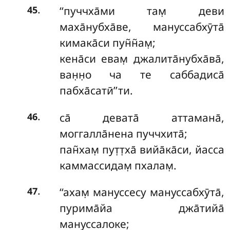
.
‘‘пуччха̄ми там̣ деви
45
маха̄нубха̄ве, мануссабхӯта̄
кимака̄си пун̃н̃ам̣;
кена̄си
евам̣ джалита̄нубха̄ва̄,
ван̣н̣о ча те саббадиса̄
пабха̄сатӣ’’ти.
.
са̄ девата̄ аттамана̄,
46
моггалла̄нена пуччхита̄;
пан̃хам̣ пут̣т̣ха̄ вийа̄ка̄си, йасса
каммассидам̣ пхалам̣.
.
‘‘ахам̣
мануссесу мануссабхӯта̄,
47
пурима̄йа джа̄тийа̄
мануссалоке;