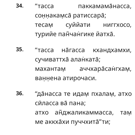
.
‘‘тасса паккамама̄насса,
34
сон̣н̣акам̣са̄ ратиссара̄;
тесам̣ суййати ниггхосо,
турийе пан̃чан̇гике йатха̄.
.
‘‘тасса на̄гасса кхандхамхи,
35
сучиваттха̄ алан̇ката̄;
махантам̣ аччхара̄сан̇гхам̣,
ван̣н̣ена атирочаси.
.
‘‘да̄насса
те идам̣ пхалам̣, атхо
36
сӣласса ва̄ пана;
атхо ан̃джаликаммасса, там̣
ме аккха̄хи пуччхита̄’’ти;