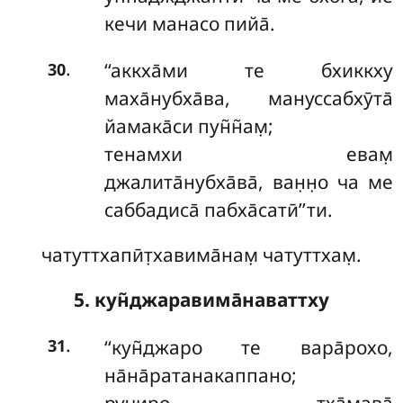
кечи манасо пийа̄.
.
‘‘аккха̄ми
те бхиккху
30
маха̄нубха̄ва, мануссабхӯта̄
йамака̄си пун̃н̃ам̣;
тенамхи евам̣
джалита̄нубха̄ва̄, ван̣н̣о ча ме
саббадиса̄ пабха̄сатӣ’’ти.
чатуттхапӣт̣хавима̄нам̣ чатуттхам̣.
5. кун̃джаравима̄наваттху
.
‘‘кун̃джаро
те вара̄рохо,
31
на̄на̄ратанакаппано;
ручиро тха̄мава̄