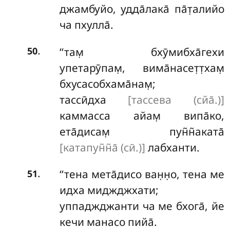
джамбуйо, удда̄лака̄ па̄т̣алийо
ча пхулла̄.
.
‘‘там̣ бхӯмибха̄гехи
50
упетарӯпам̣, вима̄насет̣т̣хам̣
бхусасобхама̄нам̣;
тассӣдха
[тассева (сйа̄.)]
каммасса айам̣ випа̄ко,
ета̄дисам̣ пун̃н̃аката̄
[катапун̃н̃а̄ (сӣ.)]
лабханти.
.
‘‘тена
мета̄дисо ван̣н̣о, тена ме
51
идха миджджхати;
уппаджджанти ча ме бхога̄, йе
кечи манасо пийа̄.