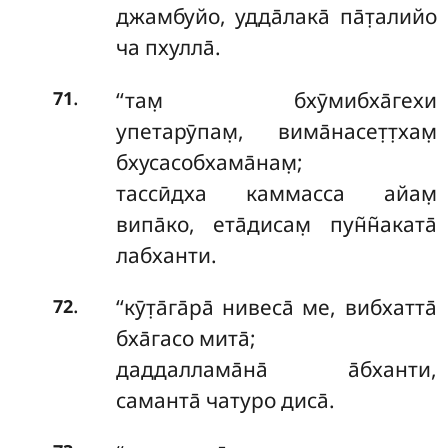
джамбуйо, удда̄лака̄ па̄т̣алийо
ча пхулла̄.
.
‘‘там̣ бхӯмибха̄гехи
71
упетарӯпам̣, вима̄насет̣т̣хам̣
бхусасобхама̄нам̣;
тассӣдха каммасса айам̣
випа̄ко, ета̄дисам̣ пун̃н̃аката̄
лабханти.
.
‘‘кӯт̣а̄га̄ра̄
нивеса̄ ме, вибхатта̄
72
бха̄гасо мита̄;
даддаллама̄на̄ а̄бханти,
саманта̄ чатуро диса̄.