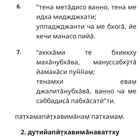
.
‘‘тена мета̄дисо ван̣н̣о, тена ме
6
идха миджджхати;
уппаджджанти ча ме бхога̄, йе
кечи манасо пийа̄.
.
‘‘аккха̄ми те бхиккху
7
маха̄нубха̄ва, мануссабхӯта̄
йамака̄си пун̃н̃ам̣;
тенамхи евам̣
джалита̄нубха̄ва̄, ван̣н̣о ча ме
саббадиса̄ пабха̄сатӣ’’ти.
пат̣хамапӣт̣хавима̄нам̣ пат̣хамам̣.
2. дутийапӣт̣хавима̄наваттху