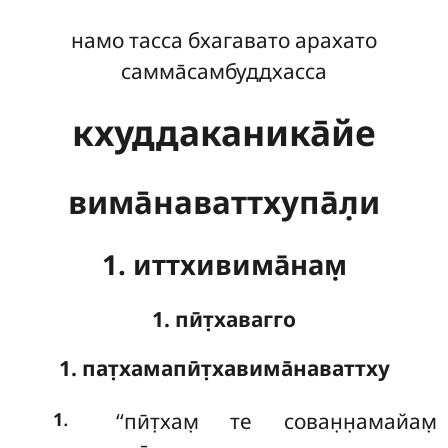
намо тасса бхагавато арахато
самма̄самбуддхасса
кхуддаканика̄йе
вима̄наваттхупа̄л̣и
1. иттхивима̄нам̣
1. пӣт̣хавагго
1. пат̣хамапӣт̣хавима̄наваттху
.
‘‘пӣт̣хам̣
те сован̣н̣амайам̣
1