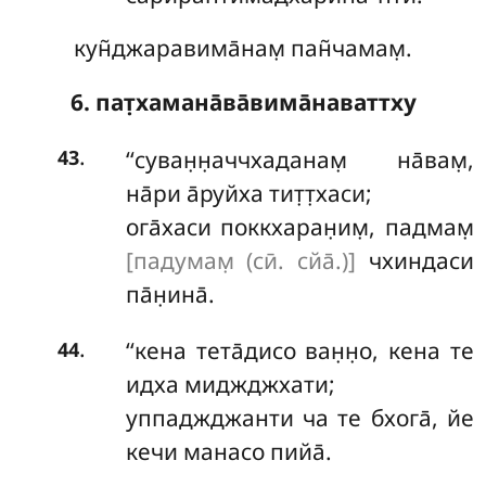
кун̃джаравима̄нам̣ пан̃чамам̣.
6. пат̣хамана̄ва̄вима̄наваттху
.
‘‘суван̣н̣аччхаданам̣
на̄вам̣,
43
на̄ри а̄руйха тит̣т̣хаси;
ога̄хаси поккхаран̣им̣, падмам̣
[падумам̣ (сӣ. сйа̄.)]
чхиндаси
па̄н̣ина̄.
.
‘‘кена тета̄дисо ван̣н̣о, кена те
44
идха миджджхати;
уппаджджанти ча те бхога̄, йе
кечи манасо пийа̄.