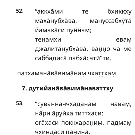
.
‘‘аккха̄ми те бхиккху
52
маха̄нубха̄ва, мануссабхӯта̄
йамака̄си пун̃н̃ам̣;
тенамхи евам̣
джалита̄нубха̄ва̄, ван̣н̣о ча ме
саббадиса̄ пабха̄сатӣ’’ти.
пат̣хамана̄ва̄вима̄нам̣ чхат̣т̣хам̣.
7. дутийана̄ва̄вима̄наваттху
.
‘‘суван̣н̣аччхаданам̣
на̄вам̣,
53
на̄ри а̄руйха тит̣т̣хаси;
ога̄хаси поккхаран̣им̣, падмам̣
чхиндаси па̄н̣ина̄.