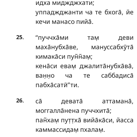
идха миджджхати;
уппаджджанти
ча те бхога̄, йе
кечи манасо пийа̄.
.
‘‘пуччха̄ми там̣ деви
25
маха̄нубха̄ве, мануссабхӯта̄
кимака̄си пун̃н̃ам̣;
кена̄си евам̣ джалита̄нубха̄ва̄,
ван̣н̣о ча те саббадиса̄
пабха̄сатӣ’’ти.
.
са̄ девата̄ аттамана̄,
26
моггалла̄нена пуччхита̄;
пан̃хам̣ пут̣т̣ха̄ вийа̄ка̄си, йасса
каммассидам̣ пхалам̣.