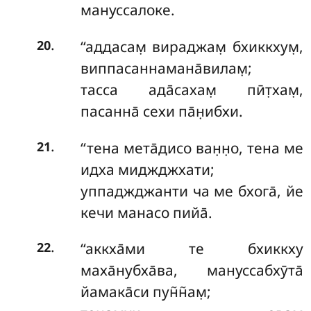
мануссалоке.
.
‘‘аддасам̣
вираджам̣ бхиккхум̣,
20
виппасаннамана̄вилам̣;
тасса ада̄сахам̣ пӣт̣хам̣,
пасанна̄ сехи па̄н̣ибхи.
.
‘‘тена мета̄дисо ван̣н̣о, тена ме
21
идха миджджхати;
уппаджджанти ча ме бхога̄, йе
кечи манасо пийа̄.
.
‘‘аккха̄ми те бхиккху
22
маха̄нубха̄ва, мануссабхӯта̄
йамака̄си пун̃н̃ам̣;