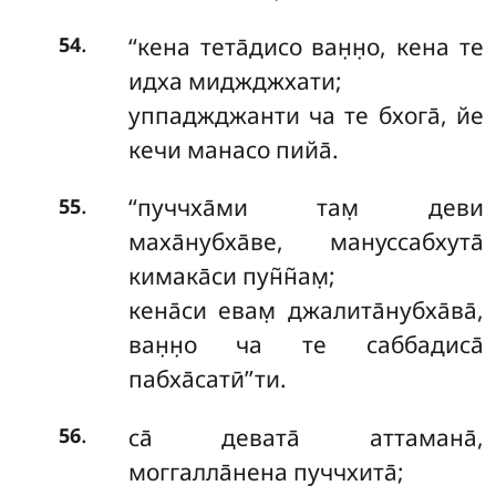
.
‘‘кена
тета̄дисо ван̣н̣о, кена те
54
идха миджджхати;
уппаджджанти ча те бхога̄, йе
кечи манасо пийа̄.
.
‘‘пуччха̄ми там̣ деви
55
маха̄нубха̄ве, мануссабхута̄
кимака̄си пун̃н̃ам̣;
кена̄си евам̣ джалита̄нубха̄ва̄,
ван̣н̣о ча те саббадиса̄
пабха̄сатӣ’’ти.
.
са̄
девата̄ аттамана̄,
56
моггалла̄нена пуччхита̄;