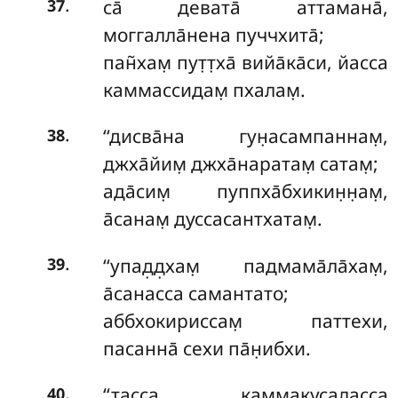
.
са̄ девата̄ аттамана̄,
37
моггалла̄нена пуччхита̄;
пан̃хам̣ пут̣т̣ха̄ вийа̄ка̄си, йасса
каммассидам̣ пхалам̣.
.
‘‘дисва̄на
гун̣асампаннам̣,
38
джха̄йим̣ джха̄наратам̣ сатам̣;
ада̄сим̣ пуппха̄бхикин̣н̣ам̣,
а̄санам̣ дуссасантхатам̣.
.
‘‘упад̣д̣хам̣ падмама̄ла̄хам̣,
39
а̄санасса самантато;
аббхокириссам̣ паттехи,
пасанна̄ сехи па̄н̣ибхи.
.
‘‘тасса каммакусаласса
40