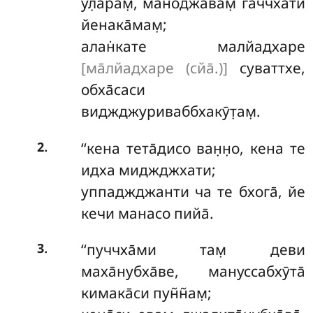
ул̣а̄рам̣, маноджавам̣ гаччхати
йенака̄мам̣;
алан̇кате малйадхаре
[ма̄лйадхаре (сйа̄.)]
суваттхе,
обха̄саси
виджджуриваббхакӯт̣ам̣.
.
‘‘кена тета̄дисо ван̣н̣о, кена те
2
идха миджджхати;
уппаджджанти ча те бхога̄, йе
кечи манасо пийа̄.
.
‘‘пуччха̄ми
там̣ деви
3
маха̄нубха̄ве, мануссабхӯта̄
кимака̄си пун̃н̃ам̣;