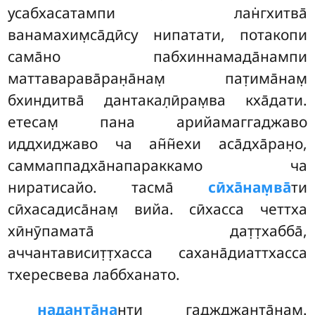
усабхасатампи лан̇гхитва̄
ванамахим̣са̄дӣсу нипатати, потакопи
сама̄но пабхиннамада̄нампи
маттаварава̄ран̣а̄нам̣ пат̣има̄нам̣
бхиндитва̄
дантакал̣ӣрам̣ва кха̄дати.
етесам̣ пана арийамаггаджаво
иддхиджаво ча ан̃н̃ехи аса̄дха̄ран̣о,
саммаппадха̄напараккамо ча
ниратисайо. тасма̄
сӣха̄нам̣ва̄
ти
сӣхасадиса̄нам̣ вийа. сӣхасса четтха
хӣнӯпамата̄ дат̣т̣хабба̄,
аччантависит̣т̣хасса сахана̄диаттхасса
тхересвева лаббханато.
наданта̄на
нти гаджджанта̄нам̣.