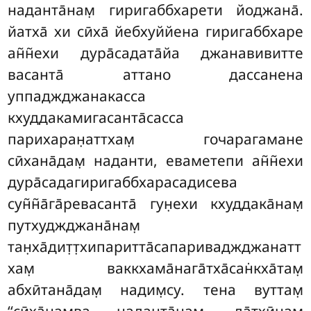
наданта̄нам̣ гиригаббхарети йоджана̄.
йатха̄ хи сӣха̄ йебхуййена гиригаббхаре
ан̃н̃ехи дура̄садата̄йа джанавивитте
васанта̄ аттано дассанена
уппаджджанакасса
кхуддакамигасанта̄сасса
парихаран̣аттхам̣ гочарагамане
сӣхана̄дам̣ наданти, еваметепи ан̃н̃ехи
дура̄садагиригаббхарасадисева
сун̃н̃а̄га̄ревасанта̄ гун̣ехи кхуддака̄нам̣
путхуджджана̄нам̣
тан̣ха̄дит̣т̣хипаритта̄сапариваджджанатт
хам̣ ваккхама̄нага̄тха̄сан̇кха̄там̣
абхӣтана̄дам̣ надим̣су. тена вуттам̣
‘‘сӣха̄нам̣ва наданта̄нам̣, да̄т̣хӣнам̣