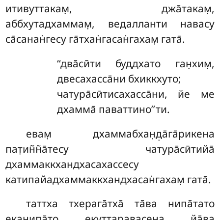
итивуттакам̣
, джа̄такам̣,
аббхутадхаммам̣, ведалланти навасу
са̄санан̇гесу га̄тхан̇гасан̇гахам̣ гата̄.
‘‘два̄сӣти буддхато ган̣хим̣,
двесахасса̄ни бхиккхуто;
чатура̄сӣтисахасса̄ни, йе ме
дхамма̄ паваттино’’ти.
евам̣ дхаммабхан̣д̣а̄га̄рикена
пат̣ин̃н̃а̄тесу чатура̄сӣтийа̄
дхаммаккхандхасахассесу
катипайадхаммаккхандхасан̇гахам̣ гата̄.
таттха
тхерага̄тха̄ та̄ва нипа̄тато
еканипа̄то екуттаравасена йа̄ва