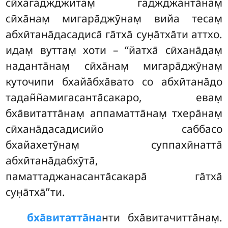
сӣхагаджджитам̣ гаджджанта̄нам̣
сӣха̄нам̣ мигара̄джӯнам̣ вийа тесам̣
абхӣтана̄дасадиса̄ га̄тха̄ сун̣а̄тха̄ти аттхо.
идам̣ вуттам̣ хоти – ‘‘йатха̄ сӣхана̄дам̣
наданта̄нам̣ сӣха̄нам̣ мигара̄джӯнам̣
куточипи бхайа̄бха̄вато со абхӣтана̄до
тадан̃н̃амигасанта̄сакаро, евам̣
бха̄витатта̄нам̣ аппаматта̄нам̣ тхера̄нам̣
сӣхана̄дасадисийо саббасо
бхайахетӯнам̣ суппахӣнатта̄
абхӣтана̄дабхӯта̄,
паматтаджанасанта̄сакара̄ га̄тха̄
сун̣а̄тха̄’’ти.
бха̄витатта̄на
нти бха̄витачитта̄нам̣.