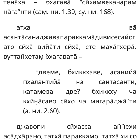
тена̄ха – бхагава̄ ‘‘сӣхам̣векачарам̣
на̄га’’нти (сам̣. ни. 1.30; су. ни. 168).
атха
ва̄
асанта̄санаджавапараккама̄дивисесайог
ато сӣха̄ вийа̄ти сӣха̄, ете маха̄тхера̄.
вуттан̃хетам̣ бхагавата̄ –
‘‘двеме, бхиккхаве, асанийа̄
пхалантийа̄ на сантасанти,
катамева две? бхиккху ча
кхӣн̣а̄саво сӣхо ча мигара̄джа̄’’ти
(а. ни. 2.60).
джавопи сӣхасса ан̃н̃ехи
аса̄дха̄ран̣о, татха̄ параккамо. татха̄ хи со