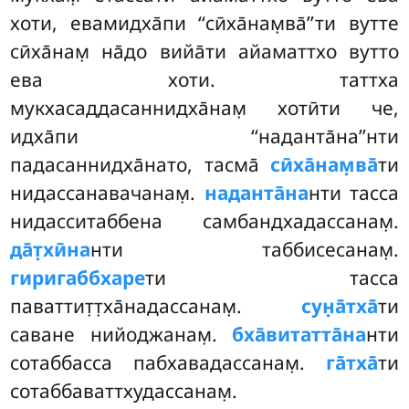
хоти, евамидха̄пи ‘‘сӣха̄нам̣ва̄’’ти вутте
сӣха̄нам̣ на̄до вийа̄ти айаматтхо вутто
ева хоти. таттха
мукхасаддасаннидха̄нам̣ хотӣти че,
идха̄пи ‘‘наданта̄на’’нти
падасаннидха̄нато, тасма̄
сӣха̄нам̣ва̄
ти
нидассанавачанам̣.
наданта̄на
нти тасса
нидасситаббена самбандхадассанам̣.
да̄т̣хӣна
нти таббисесанам̣.
гиригаббхаре
ти тасса
паваттит̣т̣ха̄надассанам̣.
сун̣а̄тха̄
ти
саване нийоджанам̣.
бха̄витатта̄на
нти
сотаббасса пабхавадассанам̣.
га̄тха̄
ти
сотаббаваттхудассанам̣.