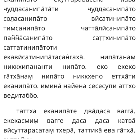
чуддасанипа̄та̄ти чуддасанипа̄то
сол̣асанипа̄то вӣсатинипа̄то
тим̣санипа̄то чатта̄лӣсанипа̄то
пан̃н̃а̄санипа̄то сат̣т̣хинипа̄то
саттатинипа̄тоти
екавӣсатинипа̄тасан̇гаха̄. нипа̄танам̣
никкхипананти нипа̄то. еко екеко
га̄тха̄нам̣ нипа̄то никкхепо еттха̄ти
еканипа̄то. имина̄ найена сесесупи аттхо
ведитаббо.
таттха еканипа̄те два̄даса вагга̄.
екекасмим̣ вагге даса даса катва̄
вӣсуттарасатам̣ тхера̄, таттика̄ ева га̄тха̄.