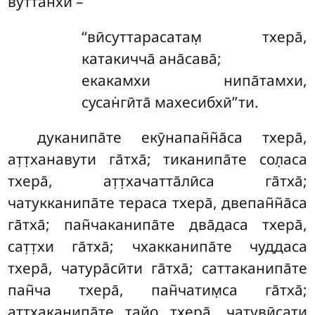
вуттан̃хи –
‘‘вӣсуттарасатам̣ тхера̄,
катакичча̄ ана̄сава̄;
екакамхи нипа̄тамхи,
сусан̇гӣта̄ махесибхӣ’’ти.
дуканипа̄те екӯнапан̃н̃а̄са тхера̄,
ат̣т̣ханавути га̄тха̄; тиканипа̄те сол̣аса
тхера̄, ат̣т̣хачатта̄лӣса га̄тха̄;
чатукканипа̄те тераса тхера̄, двепан̃н̃а̄са
га̄тха̄; пан̃чаканипа̄те два̄даса тхера̄,
сат̣т̣хи га̄тха̄; чхакканипа̄те чуддаса
тхера̄, чатура̄сӣти га̄тха̄; саттаканипа̄те
пан̃ча тхера̄, пан̃чатим̣са га̄тха̄;
ат̣т̣хаканипа̄те тайо тхера̄, чатувӣсати