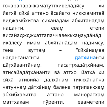
гочарапараккаматут̣т̣хивела̄дӣсу хи
йатха̄ сӣха̄ аттано а̄сайато никкхамитва̄
виджамбхитва̄ сӣхана̄дам̣ абхӣтана̄дам̣
наданти, евам̣ етепи
висайаджджхаттапаччавеккхан̣ауда̄на̄д
ика̄лесу имам̣ абхӣтана̄дам̣ надим̣су.
тена вуттам̣ – ‘‘сӣха̄нам̣ва
наданта̄на’’нти.
да̄т̣хӣна
нти
да̄т̣ха̄ванта̄нам̣. пасат̣т̣хада̄т̣хӣнам̣,
атисайада̄т̣ха̄нанти ва̄ аттхо. йатха̄ хи
сӣха̄ ативийа дал̣ха̄нам̣ тиккха̄нан̃ча
чатуннам̣ да̄т̣ха̄нам̣ балена пат̣ипаккхам̣
абхибхавитва̄ аттано маноратхам̣
маттхакам̣ пӯренти, еваметепи