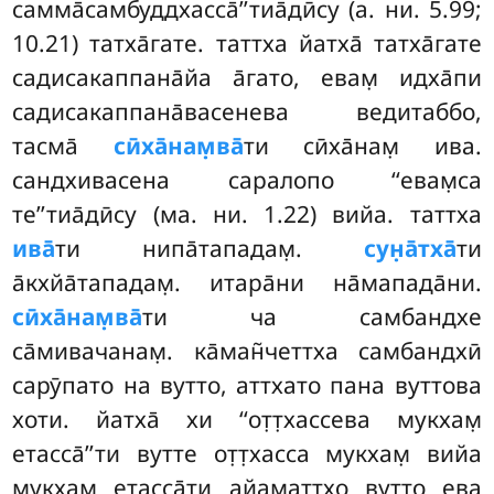
самма̄самбуддхасса̄’’тиа̄дӣсу (а. ни. 5.99;
10.21) татха̄гате. таттха йатха̄ татха̄гате
садисакаппана̄йа а̄гато, евам̣ идха̄пи
садисакаппана̄васенева ведитаббо,
тасма̄
сӣха̄нам̣ва̄
ти сӣха̄нам̣ ива.
сандхивасена саралопо ‘‘евам̣са
те’’тиа̄дӣсу (ма. ни. 1.22) вийа. таттха
ива̄
ти нипа̄тападам̣.
сун̣а̄тха̄
ти
а̄кхйа̄тападам̣. итара̄ни на̄мапада̄ни.
сӣха̄нам̣ва̄
ти ча самбандхе
са̄мивачанам̣. ка̄ман̃четтха самбандхӣ
сарӯпато на вутто, аттхато
пана вуттова
хоти. йатха̄ хи ‘‘от̣т̣хассева мукхам̣
етасса̄’’ти вутте от̣т̣хасса мукхам̣ вийа
мукхам̣ етасса̄ти айаматтхо вутто ева