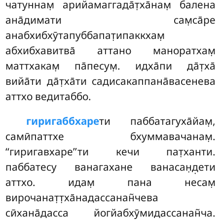
чатуннам̣ арийамаггада̄т̣ха̄нам̣ балена
ана̄димати сам̣са̄ре
анабхибхӯтапуббапат̣ипаккхам̣
абхибхавитва̄ аттано маноратхам̣
маттхакам̣ па̄песум̣. идха̄пи да̄т̣ха̄
вийа̄ти да̄т̣ха̄ти садисакаппана̄васенева
аттхо ведитаббо.
гиригаббхаре
ти паббатагуха̄йам̣,
самӣпаттхе бхуммавачанам̣.
‘‘гиригавхаре’’ти кечи пат̣ханти.
паббатесу ванагахане ванасан̣д̣ети
аттхо. идам̣ пана несам̣
вирочанат̣т̣ха̄надассанан̃чева
сӣхана̄дасса йогйабхӯмидассанан̃ча.