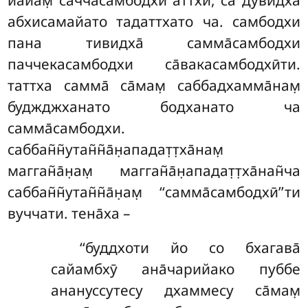
йа̄йам̣ саччасамбодхи аттхи, са̄ дувидха̄
абхисамайато тадаттхато ча. самбодхи
пана тивидха̄ самма̄самбодхи
паччекасамбодхи са̄вакасамбодхӣти.
таттха самма̄ са̄мам̣ саббадхамма̄нам̣
буджджханато бодханато ча
самма̄самбодхи.
саббан̃н̃утан̃н̃а̄н̣ападат̣т̣ха̄нам̣
магган̃а̄н̣ам̣ магган̃а̄н̣ападат̣т̣ха̄нан̃ча
саббан̃н̃утан̃н̃а̄н̣ам̣ ‘‘самма̄самбодхӣ’’ти
вуччати. тена̄ха –
‘‘буддхоти
йо со бхагава̄
сайамбхӯ ана̄чарийако пуббе
анануссутесу дхаммесу са̄мам̣