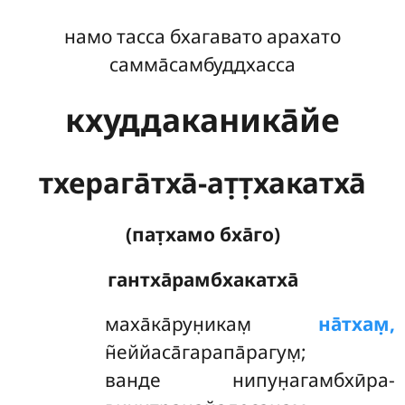
намо тасса бхагавато арахато
самма̄самбуддхасса
кхуддаканика̄йе
тхерага̄тха̄-ат̣т̣хакатха̄
(пат̣хамо бха̄го)
гантха̄рамбхакатха̄
маха̄ка̄рун̣икам̣
на̄тхам̣,
н̃еййаса̄гарапа̄рагум̣;
ванде нипун̣агамбхӣра-