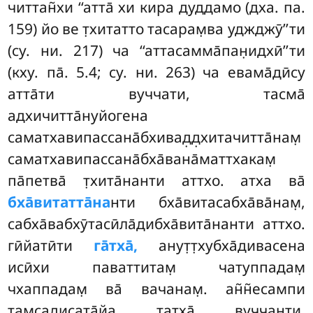
читтан̃хи ‘‘атта̄ хи кира дуддамо (дха. па.
159) йо ве т̣хитатто тасарам̣ва уджджӯ’’ти
(су. ни. 217) ча ‘‘аттасамма̄пан̣идхӣ’’ти
(кху. па̄. 5.4; су. ни. 263) ча евама̄дӣсу
атта̄ти вуччати, тасма̄
адхичитта̄нуйогена
саматхавипассана̄бхивад̣д̣хитачитта̄нам̣
саматхавипассана̄бха̄вана̄маттхакам̣
па̄петва̄ т̣хита̄нанти аттхо. атха ва̄
бха̄витатта̄на
нти бха̄витасабха̄ва̄нам̣,
сабха̄вабхӯтасӣла̄дибха̄вита̄нанти аттхо.
гӣйатӣти
га̄тха̄,
анут̣т̣хубха̄дивасена
исӣхи паваттитам̣ чатуппадам̣
чхаппадам̣ ва̄ вачанам̣. ан̃н̃есампи
там̣садисата̄йа татха̄ вуччанти.