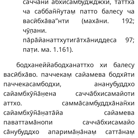
сачча̄ни абхисамбуджджхи, таттха
ча саббан̃н̃утам̣ патто балесу ча
васӣбха̄ва’’нти (маха̄ни. 192;
чӯл̣ани.
па̄ра̄йанаттхутига̄тха̄ниддеса 97;
пат̣и. ма. 1.161).
бодханеййабодханаттхо
хи балесу
васӣбха̄во. паччекам̣ сайамева бодхӣти
паччекасамбодхи, ананубуддхо
сайамбхӯн̃а̄н̣ена сачча̄бхисамайоти
аттхо. самма̄самбуддха̄нан̃хи
сайамбхӯн̃а̄н̣ата̄йа сайамева
паваттама̄нопи сачча̄бхисамайо
са̄нубуддхо апарима̄н̣а̄нам̣ сатта̄нам̣