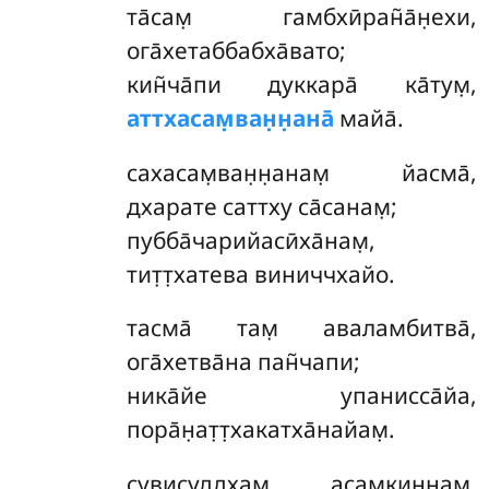
та̄сам̣
гамбхӣран̃а̄н̣ехи,
ога̄хетаббабха̄вато;
кин̃ча̄пи дуккара̄ ка̄тум̣,
аттхасам̣ван̣н̣ана̄
майа̄.
сахасам̣ван̣н̣анам̣ йасма̄,
дхарате саттху са̄санам̣;
пубба̄чарийасӣха̄нам̣,
тит̣т̣хатева виниччхайо.
тасма̄
там̣ аваламбитва̄,
ога̄хетва̄на пан̃чапи;
ника̄йе упанисса̄йа,
пора̄н̣ат̣т̣хакатха̄найам̣.
сувисуддхам̣ асам̣кин̣н̣ам̣,