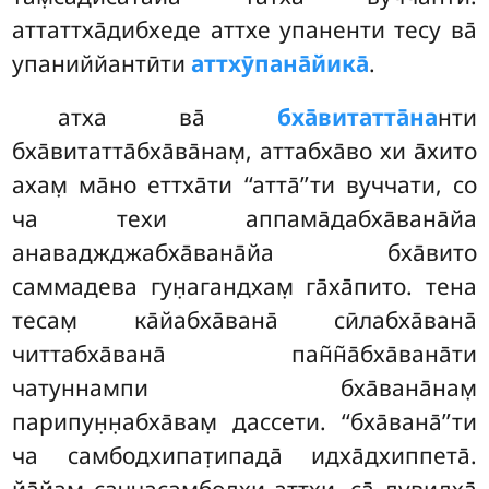
аттаттха̄дибхеде аттхе упаненти тесу ва̄
упаниййантӣти
аттхӯпана̄йика̄
.
атха ва̄
бха̄витатта̄на
нти
бха̄витатта̄бха̄ва̄нам̣, аттабха̄во хи а̄хито
ахам̣ ма̄но еттха̄ти ‘‘атта̄’’ти вуччати, со
ча техи аппама̄дабха̄вана̄йа
анаваджджабха̄вана̄йа бха̄вито
саммадева гун̣агандхам̣ га̄ха̄пито. тена
тесам̣ ка̄йабха̄вана̄ сӣлабха̄вана̄
читтабха̄вана̄ пан̃н̃а̄бха̄вана̄ти
чатуннампи бха̄вана̄нам̣
парипун̣н̣абха̄вам̣ дассети. ‘‘бха̄вана̄’’ти
ча самбодхипат̣ипада̄ идха̄дхиппета̄.