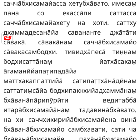
сачча̄бхисамайасса хетубха̄вато. имесам̣
пана со екасса̄пи саттасса
сачча̄бхисамайахету на хоти. саттху
дхаммадесана̄йа савананте джа̄та̄ти
📜
са̄вака̄. са̄вака̄нам̣ сачча̄бхисамайо
са̄вакасамбодхи. тивидха̄песа̄
тин̣н̣ам̣
бодхисатта̄нам̣ йатха̄сакам̣
а̄гаманӣйапат̣ипада̄йа
маттхакаппаттийа̄ сатипат̣т̣ха̄на̄дӣнам̣
саттатим̣са̄йа бодхипаккхийадхамма̄нам̣
бха̄вана̄па̄рипӯрӣти ведитабба̄
итара̄бхисамайа̄нам̣ тадавина̄бха̄вато.
на хи саччхикирийа̄бхисамайена вина̄
бха̄вана̄бхисамайо самбхавати, сати ча
бха̄вана̄бхисамайе паха̄на̄бхисамайо