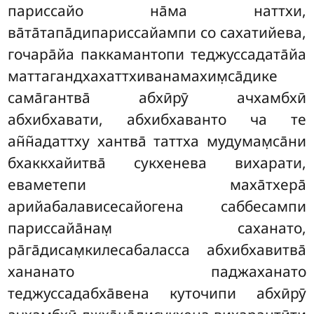
париссайо на̄ма наттхи,
ва̄та̄тапа̄дипариссайампи со сахатийева,
гочара̄йа паккамантопи теджуссадата̄йа
маттагандхахаттхиванамахим̣са̄дике
сама̄гантва̄ абхӣрӯ ачхамбхӣ
абхибхавати, абхибхаванто ча те
ан̃н̃адаттху хантва̄ таттха мудумам̣са̄ни
бхаккхайитва̄ сукхенева вихарати,
еваметепи маха̄тхера̄
арийабалависесайогена саббесампи
париссайа̄нам̣ саханато,
ра̄га̄дисам̣килесабаласса абхибхавитва̄
хананато паджаханато
теджуссадабха̄вена куточипи абхӣрӯ