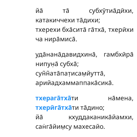
йа̄
та̄ субхӯтиа̄дӣхи,
катакиччехи та̄дихи;
тхерехи бха̄сита̄ га̄тха̄, тхерӣхи
ча нира̄миса̄.
уда̄нана̄давидхина̄, гамбхӣра̄
нипун̣а̄ субха̄;
сун̃н̃ата̄пат̣исам̣йутта̄,
арийадхаммаппака̄сика̄.
тхерага̄тха̄
ти на̄мена,
тхерӣга̄тха̄
ти та̄дино;
йа̄ кхуддаканика̄йамхи,
сан̇га̄йим̣су махесайо.