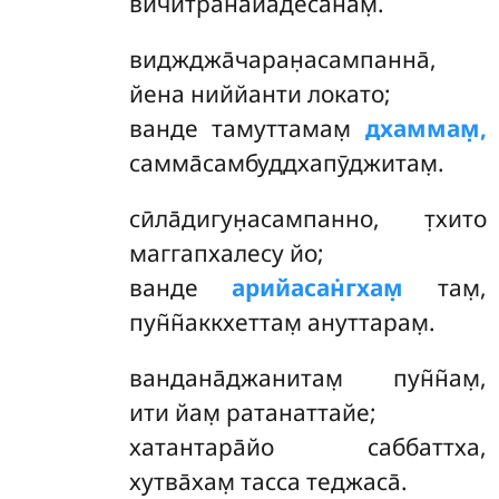
вичитранайадесанам̣.
виджджа̄чаран̣асампанна̄,
йена ниййанти локато;
ванде тамуттамам̣
дхаммам̣,
самма̄самбуддхапӯджитам̣.
сӣла̄дигун̣асампанно, т̣хито
маггапхалесу йо;
ванде
арийасан̇гхам̣
там̣,
пун̃н̃аккхеттам̣ ануттарам̣.
вандана̄джанитам̣ пун̃н̃ам̣,
ити йам̣ ратанаттайе;
хатантара̄йо саббаттха,
хутва̄хам̣ тасса теджаса̄.