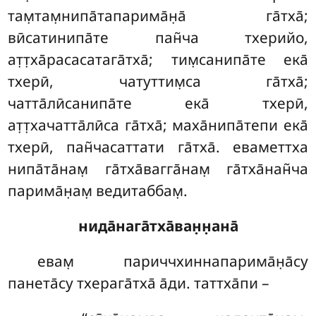
там̣там̣нипа̄тапарима̄н̣а̄ га̄тха̄;
вӣсатинипа̄те пан̃ча тхерийо,
ат̣т̣ха̄расасатага̄тха̄; тим̣санипа̄те ека̄
тхерӣ, чатуттим̣са га̄тха̄;
чатта̄лӣсанипа̄те ека̄ тхерӣ,
ат̣т̣хачатта̄лӣса га̄тха̄; маха̄нипа̄тепи ека̄
тхерӣ, пан̃часаттати га̄тха̄. еваметтха
нипа̄та̄нам̣ га̄тха̄вагга̄нам̣ га̄тха̄нан̃ча
парима̄н̣ам̣ ведитаббам̣.
нида̄нага̄тха̄ван̣н̣ана̄
евам̣
париччхиннапарима̄н̣а̄су
панета̄су тхерага̄тха̄ а̄ди. таттха̄пи –