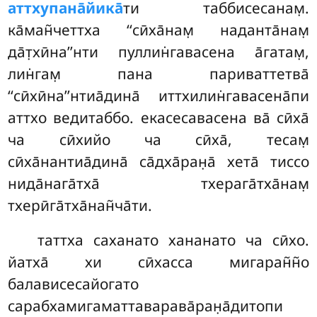
аттхупана̄йика̄
ти таббисесанам̣.
ка̄ман̃четтха ‘‘сӣха̄нам̣ наданта̄нам̣
да̄т̣хӣна’’нти пуллин̇гавасена а̄гатам̣,
лин̇гам̣ пана париваттетва̄
‘‘сӣхӣна’’нтиа̄дина̄ иттхилин̇гавасена̄пи
аттхо ведитаббо. екасесавасена ва̄ сӣха̄
ча сӣхийо ча сӣха̄, тесам̣
сӣха̄нантиа̄дина̄
са̄дха̄ран̣а̄ хета̄ тиссо
нида̄нага̄тха̄ тхерага̄тха̄нам̣
тхерӣга̄тха̄нан̃ча̄ти.
таттха саханато хананато ча сӣхо.
йатха̄ хи сӣхасса мигаран̃н̃о
балависесайогато
сарабхамигаматтаварава̄ран̣а̄дитопи