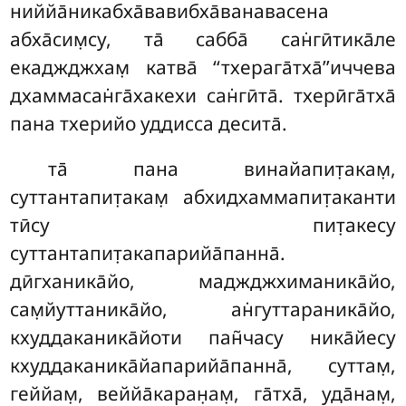
ниййа̄никабха̄вавибха̄ванавасена
абха̄сим̣су, та̄ сабба̄ сан̇гӣтика̄ле
екаджджхам̣ катва̄ ‘‘тхерага̄тха̄’’иччева
дхаммасан̇га̄хакехи сан̇гӣта̄. тхерӣга̄тха̄
пана тхерийо уддисса десита̄.
та̄ пана винайапит̣акам̣,
суттантапит̣акам̣ абхидхаммапит̣аканти
тӣсу пит̣акесу
суттантапит̣акапарийа̄панна̄.
дӣгханика̄йо, маджджхиманика̄йо,
сам̣йуттаника̄йо, ан̇гуттараника̄йо,
кхуддаканика̄йоти
пан̃часу ника̄йесу
кхуддаканика̄йапарийа̄панна̄, суттам̣,
геййам̣, веййа̄каран̣ам̣, га̄тха̄, уда̄нам̣,