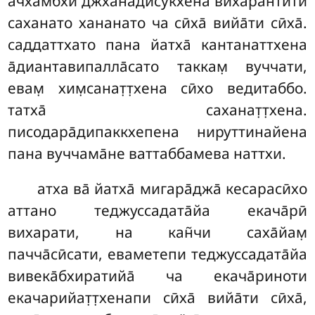
ачхамбхӣ джха̄на̄дисукхена вихарантӣти
саханато хананато ча сӣха̄ вийа̄ти сӣха̄.
саддаттхато пана йатха̄ кантанаттхена
а̄диантавипалла̄сато таккам̣ вуччати,
евам̣ хим̣санат̣т̣хена сӣхо ведитаббо.
татха̄ саханат̣т̣хена.
писодара̄дипаккхепена нируттинайена
пана
вуччама̄не ваттаббамева наттхи.
атха ва̄ йатха̄ мигара̄джа̄ кесарасӣхо
аттано теджуссадата̄йа екача̄рӣ
вихарати, на кан̃чи саха̄йам̣
пачча̄сӣсати, еваметепи теджуссадата̄йа
вивека̄бхиратийа̄ ча екача̄риноти
екачарийат̣т̣хенапи сӣха̄ вийа̄ти сӣха̄,