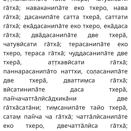
га̄тха̄; наваканипа̄те еко тхеро, нава
га̄тха̄; дасанипа̄те сатта тхера̄, саттати
га̄тха̄; ека̄дасанипа̄те еко тхеро, ека̄даса
га̄тха̄; два̄дасанипа̄те две тхера̄,
чатувӣсати га̄тха̄; терасанипа̄те еко
тхеро, тераса га̄тха̄; чуддасанипа̄те две
тхера̄, ат̣т̣хавӣсати га̄тха̄;
паннарасанипа̄то наттхи, сол̣асанипа̄те
две тхера̄, дваттим̣са га̄тха̄;
вӣсатинипа̄те даса тхера̄,
пан̃чачатта̄лӣса̄дхика̄ни две
га̄тха̄сата̄ни; тим̣санипа̄те тайо тхера̄,
сатам̣ пан̃ча
ча га̄тха̄; чатта̄лӣсанипа̄те
еко
тхеро, двечатта̄лӣса га̄тха̄;