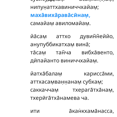
нипун̣аттхавиниччхайам̣;
маха̄виха̄рава̄сӣнам̣,
самайам̣ авиломайам̣.
йа̄сам̣ аттхо дувин̃н̃еййо,
анупуббикатхам̣ вина̄;
та̄сам̣ тан̃ча вибха̄венто,
дӣпайанто виниччхайам̣.
йатха̄балам̣ карисса̄ми,
аттхасам̣ван̣н̣анам̣ субхам̣;
саккаччам̣ тхерага̄тха̄нам̣,
тхерӣга̄тха̄намева ча.
ити а̄кан̇кхама̄насса,