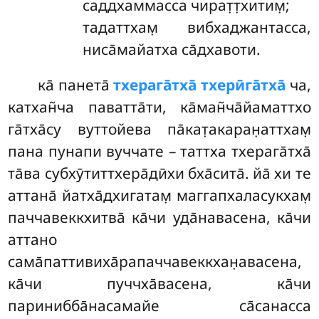
саддхаммасса чират̣т̣хитим̣;
тадаттхам̣ вибхаджантасса,
ниса̄майатха са̄дхавоти.
ка̄ панета̄
тхерага̄тха̄ тхерӣга̄тха̄
ча,
катхан̃ча паватта̄ти, ка̄ман̃ча̄йаматтхо
га̄тха̄су вуттойева па̄кат̣акаран̣аттхам̣
пана пунапи вуччате – таттха тхерага̄тха̄
та̄ва субхӯтиттхера̄дӣхи бха̄сита̄. йа̄ хи те
аттана̄ йатха̄дхигатам̣ маггапхаласукхам̣
паччавеккхитва̄ ка̄чи уда̄навасена, ка̄чи
аттано
сама̄паттивиха̄рапаччавеккхан̣авасена,
ка̄чи пуччха̄васена, ка̄чи
паринибба̄насамайе са̄санасса