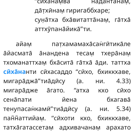
‘‘сӣха̄нам̣ва наданта̄нам̣,
да̄т̣хӣнам̣ гиригаббхаре;
сун̣а̄тха бха̄витатта̄нам̣, га̄тха̄
аттхӯпана̄йика̄’’ти.
айам̣ пат̣хамамаха̄сан̇гӣтика̄ле
а̄йасмата̄ а̄нандена тесам̣ тхера̄нам̣
тхоманаттхам̣ бха̄сита̄ га̄тха̄ а̄ди. таттха
сӣха̄на
нти сӣхасаддо ‘‘сӣхо, бхиккхаве,
мигара̄джа̄’’тиа̄дӣсу (а. ни. 4.33)
мигара̄дже а̄гато. ‘‘атха кхо сӣхо
сена̄пати йена бхагава̄
тенупасан̇камӣ’’тиа̄дӣсу (а. ни. 5.34)
пан̃н̃аттийам̣. ‘‘сӣхоти кхо, бхиккхаве,
татха̄гатассетам̣
адхивачанам̣ арахато