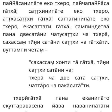
пан̃н̃а̄санипа̄те еко тхеро, пан̃чапан̃н̃а̄са
га̄тха̄; сат̣т̣хинипа̄те еко тхеро,
ат̣т̣хасат̣т̣хи га̄тха̄; саттатинипа̄те еко
тхеро, екасаттати га̄тха̄. сампин̣д̣етва̄
пана двесата̄ни чатусат̣т̣хи ча тхера̄,
сахассам̣ тӣн̣и сата̄ни сат̣т̣хи ча га̄тха̄ти.
вуттампи четам̣ –
‘‘сахассам̣ хонти та̄ га̄тха̄, тӣн̣и
сат̣т̣хи сата̄ни ча;
тхера̄ ча две сата̄ сат̣т̣хи,
чатта̄ро ча пака̄сита̄’’ти.
тхерӣга̄тха̄ пана еканипа̄то
екуттаравасена йа̄ва наванипа̄та̄ти