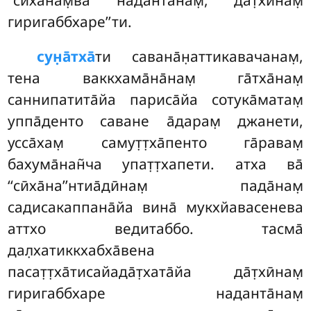
гиригаббхаре’’ти.
сун̣а̄тха̄
ти
савана̄н̣аттикавачанам̣,
тена ваккхама̄на̄нам̣ га̄тха̄нам̣
саннипатита̄йа париса̄йа сотука̄матам̣
уппа̄денто саване а̄дарам̣ джанети,
усса̄хам̣ самут̣т̣ха̄пенто га̄равам̣
бахума̄нан̃ча упат̣т̣хапети. атха ва̄
‘‘сӣха̄на’’нтиа̄дӣнам̣
пада̄нам̣
садисакаппана̄йа вина̄ мукхйавасенева
аттхо ведитаббо. тасма̄
дал̣хатиккхабха̄вена
пасат̣т̣ха̄тисайада̄т̣хата̄йа да̄т̣хӣнам̣
гиригаббхаре наданта̄нам̣