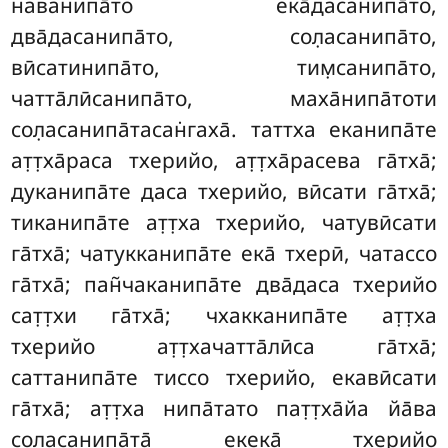
наванипа̄то ека̄дасанипа̄то,
два̄дасанипа̄то, сол̣асанипа̄то,
вӣсатинипа̄то, тим̣санипа̄то,
чатта̄лӣсанипа̄то, маха̄нипа̄тоти
сол̣асанипа̄тасан̇гаха̄. таттха еканипа̄те
ат̣т̣ха̄раса тхерийо, ат̣т̣ха̄расева га̄тха̄;
дуканипа̄те даса тхерийо, вӣсати га̄тха̄;
тиканипа̄те ат̣т̣ха тхерийо, чатувӣсати
га̄тха̄; чатукканипа̄те ека̄ тхерӣ, чатассо
га̄тха̄; пан̃чаканипа̄те два̄даса тхерийо
сат̣т̣хи га̄тха̄; чхакканипа̄те ат̣т̣ха
тхерийо ат̣т̣хачатта̄лӣса га̄тха̄;
саттанипа̄те тиссо тхерийо, екавӣсати
га̄тха̄; ат̣т̣ха нипа̄тато пат̣т̣ха̄йа йа̄ва
сол̣асанипа̄та̄ екека̄ тхерийо