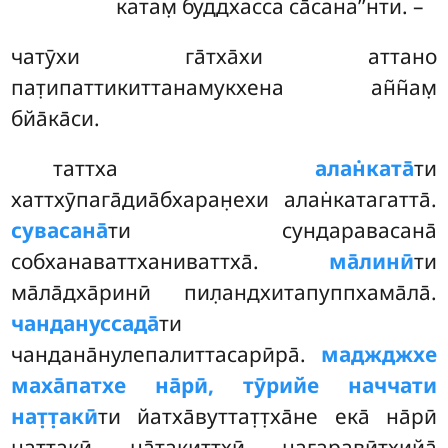
катам̣ буддхасса са̄сана’’нти. –
чатӯхи га̄тха̄хи аттано
пат̣ипаттикиттанамукхена ан̃н̃ам̣
бйа̄ка̄си.
таттха
алан̇ката̄
ти
хаттхӯпага̄диа̄бхаран̣ехи алан̇катагатта̄.
сувасана̄
ти сундаравасана̄
собханаваттханиваттха̄.
ма̄линӣ
ти
ма̄ла̄дха̄ринӣ пил̣андхитапуппхама̄ла̄.
чандануссада̄
ти
чандана̄нулепалиттасарӣра̄.
маджджхе
маха̄патхе на̄рӣ, тӯрийе наччати
нат̣т̣акӣ
ти йатха̄вуттат̣т̣ха̄не ека̄ на̄рӣ
нат̣т̣акӣ на̄т̣акиттхӣ нагаравӣтхийа̄