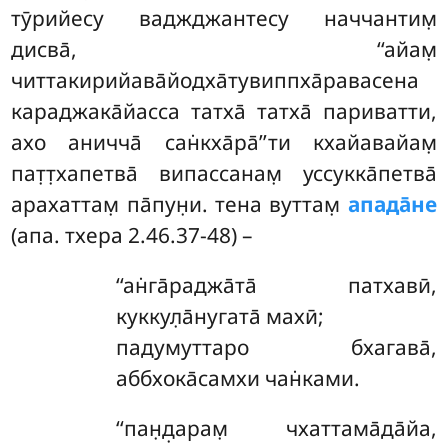
тӯрийесу ваджджантесу наччантим̣
дисва̄, ‘‘айам̣
читтакирийава̄йодха̄тувиппха̄равасена
караджака̄йасса татха̄ татха̄ париватти,
ахо аничча̄ сан̇кха̄ра̄’’ти кхайавайам̣
пат̣т̣хапетва̄ випассанам̣ уссукка̄петва̄
арахаттам̣ па̄пун̣и. тена вуттам̣
апада̄не
(апа. тхера 2.46.37-48) –
‘‘ан̇га̄раджа̄та̄ патхавӣ,
куккул̣а̄нугата̄ махӣ;
падумуттаро бхагава̄,
аббхока̄самхи чан̇ками.
‘‘пан̣д̣арам̣
чхаттама̄да̄йа,