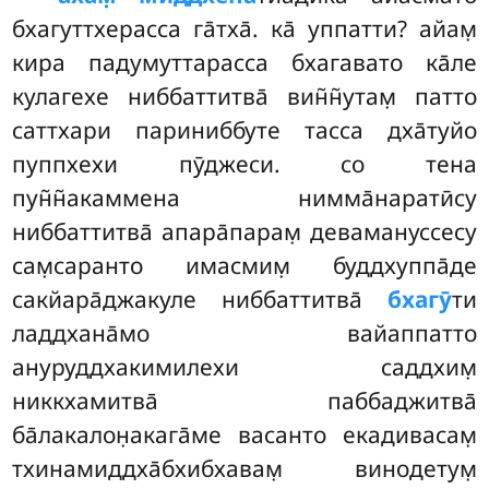
бхагуттхерасса га̄тха̄. ка̄ уппатти? айам̣
кира падумуттарасса бхагавато ка̄ле
кулагехе ниббаттитва̄ вин̃н̃утам̣ патто
саттхари париниббуте тасса дха̄туйо
пуппхехи пӯджеси. со тена
пун̃н̃акаммена нимма̄наратӣсу
ниббаттитва̄ апара̄парам̣ девамануссесу
сам̣саранто имасмим̣ буддхуппа̄де
сакйара̄джакуле ниббаттитва̄
бхагӯ
ти
ладдхана̄мо вайаппатто
ануруддхакимилехи саддхим̣
никкхамитва̄ паббаджитва̄
ба̄лакалон̣акага̄ме васанто екадивасам̣
тхинамиддха̄бхибхавам̣ винодетум̣