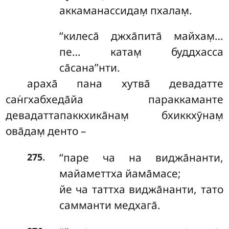
аккаманассидам̣ пхалам̣.
‘‘килеса̄ джха̄пита̄ майхам̣…
пе… катам̣ буддхасса
са̄сана’’нти.
араха̄ пана хутва̄ девадатте
сан̇гхабхеда̄йа параккаманте
девадаттапаккхика̄нам̣ бхиккхӯнам̣
ова̄дам̣ денто –
.
‘‘паре ча на виджа̄нанти,
275
майаметтха йама̄масе;
йе ча таттха виджа̄нанти, тато
самманти медхага̄.