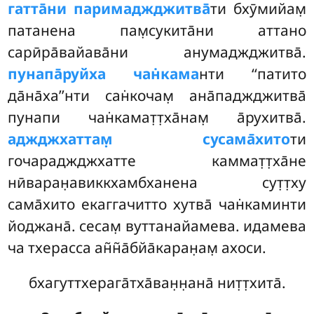
гатта̄ни паримаджджитва̄
ти бхӯмийам̣
патанена пам̣сукита̄ни аттано
сарӣра̄вайава̄ни анумаджджитва̄.
пунапа̄руйха чан̇кама
нти ‘‘патито
да̄на̄ха’’нти сан̇кочам̣ ана̄паджджитва̄
пунапи чан̇камат̣т̣ха̄нам̣ а̄рухитва̄.
аджджхаттам̣ сусама̄хито
ти
гочараджджхатте каммат̣т̣ха̄не
нӣваран̣авиккхамбханена сут̣т̣ху
сама̄хито екаггачитто хутва̄ чан̇каминти
йоджана̄. сесам̣ вуттанайамева. идамева
ча тхерасса ан̃н̃а̄бйа̄каран̣ам̣ ахоси.
бхагуттхерага̄тха̄ван̣н̣ана̄ нит̣т̣хита̄.