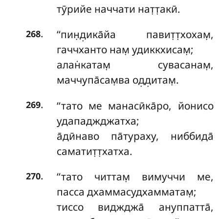
тӯрийе наччати нат̣т̣акӣ.
.
‘‘пин̣д̣ика̄йа павит̣т̣хохам̣,
268
гаччханто нам̣ удиккхисам̣;
алан̇катам̣ сувасанам̣,
маччупа̄сам̣ва од̣д̣итам̣.
.
‘‘тато ме манасӣка̄ро, йонисо
269
удападжджатха;
а̄дӣнаво па̄тураху, ниббида̄
саматит̣т̣хатха.
.
‘‘тато
читтам̣ вимуччи ме,
270
пасса дхаммасудхамматам̣;
тиссо виджджа̄ ануппатта̄,