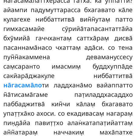
на̄гасама̄латтхерасса га̄тха̄. ка̄ уппатти?
айампи падумуттарасса бхагавато ка̄ле
кулагехе ниббаттитва̄ вин̃н̃утам̣ патто
гимхасамайе сӯрийа̄тапасантатта̄йа
бхӯмийа̄ гаччхантам̣ саттха̄рам̣
дисва̄
пасаннама̄насо чхаттам̣ ада̄си. со тена
пун̃н̃акаммена девамануссесу
сам̣саранто имасмим̣ буддхуппа̄де
сакйара̄джакуле ниббаттитва̄
на̄гасама̄ло
ти ладдхана̄мо вайаппатто
н̃а̄тисама̄гаме пат̣иладдхасаддхо
паббаджитва̄ кин̃чи ка̄лам̣ бхагавато
упат̣т̣ха̄ко ахоси. со екадивасам̣ нагарам̣
пин̣д̣а̄йа павит̣т̣хо алан̇катапат̣ийаттам̣
ан̃н̃атарам̣ наччаким̣ маха̄патхе