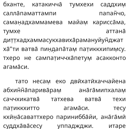
бханте, катакичча̄ тумхехи саддхим̣
салла̄паматтампи папан̃чо,
саман̣адхаммамева майам̣ карисса̄ма,
тумхе аттана̄
дит̣т̣хадхаммасукхавиха̄рамануйун̃джат
ха̄’’ти ватва̄ пин̣д̣апа̄там̣ пат̣иккхипим̣су.
тхеро не сампат̣иччха̄петум̣ асакконто
агама̄си.
тато несам̣ еко двӣхатӣхаччайена
абхин̃н̃а̄парива̄рам̣ ана̄га̄мипхалам̣
саччхикатва̄ татхева ватва̄ техи
пат̣иккхитто агама̄си. тесу
кхӣн̣а̄саваттхеро паринибба̄йи, ана̄га̄мӣ
суддха̄ва̄сесу уппаджджи. итаре