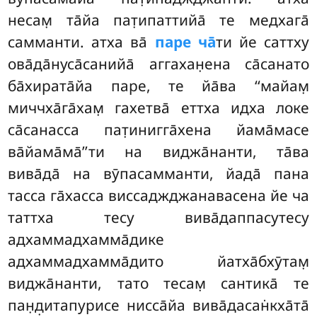
несам̣ та̄йа пат̣ипаттийа̄ те медхага̄
самманти. атха ва̄
паре ча̄
ти йе саттху
ова̄да̄нуса̄санийа̄ аггахан̣ена са̄санато
ба̄хирата̄йа паре, те йа̄ва ‘‘майам̣
миччха̄га̄хам̣ гахетва̄ еттха идха локе
са̄санасса пат̣инигга̄хена йама̄масе
ва̄йама̄ма̄’’ти на виджа̄нанти, та̄ва
вива̄да̄ на вӯпасамманти, йада̄ пана
тасса га̄хасса виссаджджанавасена йе ча
таттха тесу вива̄даппасутесу
адхаммадхамма̄дике
адхаммадхамма̄дито йатха̄бхӯтам̣
виджа̄нанти, тато тесам̣ сантика̄ те
пан̣д̣итапурисе нисса̄йа вива̄дасан̇кха̄та̄