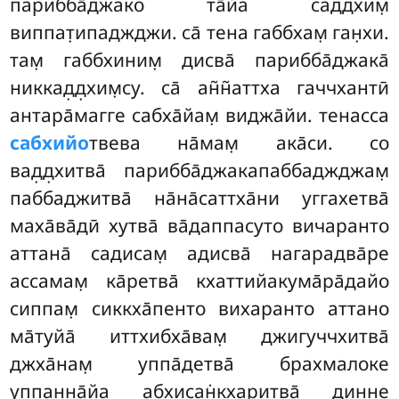
парибба̄джако та̄йа саддхим̣
виппат̣ипаджджи. са̄ тена габбхам̣ ган̣хи.
там̣ габбхиним̣ дисва̄ парибба̄джака̄
никкад̣д̣хим̣су. са̄ ан̃н̃аттха
гаччхантӣ
антара̄магге сабха̄йам̣ виджа̄йи. тенасса
сабхийо
твева на̄мам̣ ака̄си. со
вад̣д̣хитва̄ парибба̄джакапаббаджджам̣
паббаджитва̄ на̄на̄саттха̄ни уггахетва̄
маха̄ва̄дӣ хутва̄ ва̄даппасуто вичаранто
аттана̄ садисам̣ адисва̄ нагарадва̄ре
ассамам̣ ка̄ретва̄ кхаттийакума̄ра̄дайо
сиппам̣ сиккха̄пенто вихаранто аттано
ма̄туйа̄ иттхибха̄вам̣ джигуччхитва̄
джха̄нам̣ уппа̄детва̄ брахмалоке
уппанна̄йа абхисан̇кхаритва̄ динне