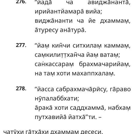
.
‘‘йада̄ ча авиджа̄нанта̄,
276
ирийантйамара̄ вийа;
виджа̄нанти ча йе дхаммам̣,
а̄туресу ана̄тура̄.
.
‘‘йам̣
кин̃чи ситхилам̣ каммам̣,
277
сам̣килит̣т̣хан̃ча йам̣ ватам̣;
сан̇кассарам̣ брахмачарийам̣,
на там̣ хоти махаппхалам̣.
.
‘‘йасса сабрахмача̄рӣсу, га̄раво
278
нӯпалаббхати;
а̄рака̄ хоти саддхамма̄, набхам̣
путхавийа̄ йатха̄’’ти. –
чатӯхи га̄тха̄хи дхаммам̣ десеси.