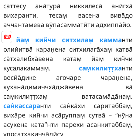
саттесу ана̄тура̄ никкилеса̄ анӣгха̄
вихаранти, тесам̣ васена вива̄до
аччантамева вӯпасамматӣти адхиппа̄йо.
📜
йам̣
кин̃чи ситхилам̣ камма
нти
олийитва̄ каран̣ена ситхилага̄хам̣ катва̄
са̄тхалибха̄вена катам̣ йам̣ кин̃чи
кусалакаммам̣.
сам̣килит̣т̣ха
нти
весӣа̄дике агочаре чаран̣ена,
кухана̄димиччха̄джӣвена ва̄
сам̣килит̣т̣хам̣ ватасама̄да̄нам̣.
сан̇кассара
нти сан̇ка̄хи саритаббам̣,
виха̄ре кин̃чи аса̄руппам̣ сутва̄ – ‘‘нӯна
асукена ката’’нти парехи асан̇китаббам̣,
упосатхакичча̄дӣсу