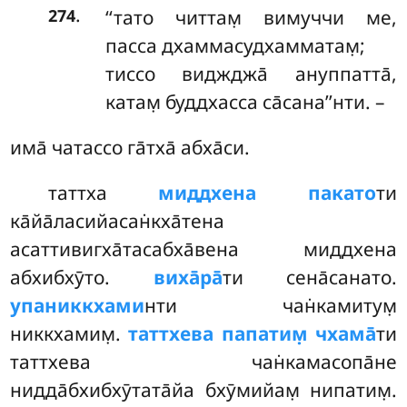
.
‘‘тато читтам̣ вимуччи ме,
274
пасса дхаммасудхамматам̣;
тиссо виджджа̄ ануппатта̄,
катам̣ буддхасса са̄сана’’нти. –
има̄ чатассо га̄тха̄ абха̄си.
таттха
миддхена пакато
ти
ка̄йа̄ласийасан̇кха̄тена
асаттивигха̄тасабха̄вена миддхена
абхибхӯто.
виха̄ра̄
ти сена̄санато.
упаниккхами
нти чан̇камитум̣
никкхамим̣.
таттхева папатим̣ чхама̄
ти
таттхева чан̇камасопа̄не
нидда̄бхибхӯтата̄йа бхӯмийам̣ нипатим̣.