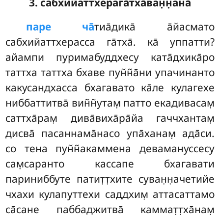
3. сабхийаттхерага̄тха̄ван̣н̣ана̄
паре
ча̄
тиа̄дика̄ а̄йасмато
сабхийаттхерасса га̄тха̄. ка̄ уппатти?
айампи пуримабуддхесу ката̄дхика̄ро
таттха таттха бхаве пун̃н̃а̄ни упачинанто
какусандхасса бхагавато ка̄ле кулагехе
ниббаттитва̄ вин̃н̃утам̣ патто екадивасам̣
саттха̄рам̣ дива̄виха̄ра̄йа гаччхантам̣
дисва̄ пасаннама̄насо упа̄ханам̣
ада̄си.
со тена пун̃н̃акаммена девамануссесу
сам̣саранто кассапе бхагавати
париниббуте патит̣т̣хите суван̣н̣ачетийе
чхахи кулапуттехи саддхим̣ аттасаттамо
са̄сане паббаджитва̄ каммат̣т̣ха̄нам̣