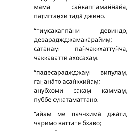
мама сан̇каппаман̃н̃а̄йа,
пат̣игган̣хи тада̄ джино.
‘‘тим̣сакаппа̄ни девиндо,
девараджджамака̄райим̣;
сата̄нам̣ пан̃чаккхаттун̃ча,
чаккаваттӣ ахосахам̣.
‘‘падесараджджам̣ випулам̣,
ган̣ана̄то асан̇кхийам̣;
анубхоми сакам̣ каммам̣,
пуббе сукатаматтано.
‘‘айам̣ ме паччхима̄ джа̄ти,
чаримо ваттате бхаво;