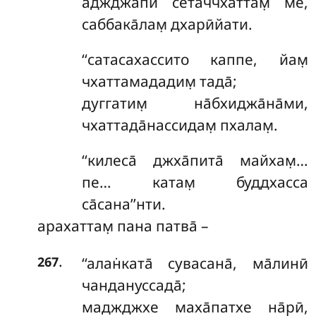
аджджа̄пи сетаччхаттам̣ ме,
саббака̄лам̣ дхарӣйати.
‘‘сатасахассито каппе, йам̣
чхаттамададим̣ тада̄;
дуггатим̣ на̄бхиджа̄на̄ми,
чхаттада̄нассидам̣ пхалам̣.
‘‘килеса̄ джха̄пита̄ майхам̣…
пе… катам̣ буддхасса
са̄сана’’нти.
арахаттам̣ пана патва̄ –
.
‘‘алан̇ката̄
сувасана̄, ма̄линӣ
267
чандануссада̄;
маджджхе маха̄патхе на̄рӣ,