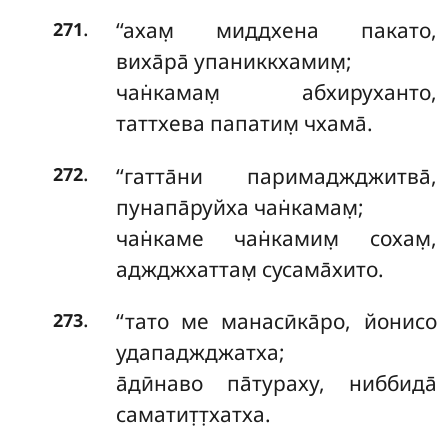
.
‘‘ахам̣ миддхена пакато,
271
виха̄ра̄ упаниккхамим̣;
чан̇камам̣ абхируханто,
таттхева папатим̣ чхама̄.
.
‘‘гатта̄ни паримаджджитва̄,
272
пунапа̄руйха чан̇камам̣;
чан̇каме чан̇камим̣ сохам̣,
аджджхаттам̣ сусама̄хито.
.
‘‘тато ме манасӣка̄ро, йонисо
273
удападжджатха;
а̄дӣнаво па̄тураху, ниббида̄
саматит̣т̣хатха.