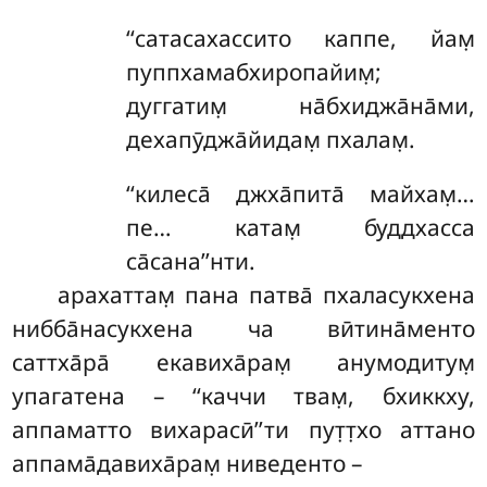
‘‘сатасахассито
каппе, йам̣
пуппхамабхиропайим̣;
дуггатим̣ на̄бхиджа̄на̄ми,
дехапӯджа̄йидам̣ пхалам̣.
‘‘килеса̄ джха̄пита̄ майхам̣…
пе… катам̣ буддхасса
са̄сана’’нти.
арахаттам̣ пана патва̄ пхаласукхена
нибба̄насукхена ча вӣтина̄менто
саттха̄ра̄ екавиха̄рам̣ анумодитум̣
упагатена – ‘‘каччи твам̣, бхиккху,
аппаматто вихарасӣ’’ти пут̣т̣хо аттано
аппама̄давиха̄рам̣ ниведенто –