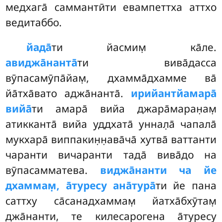
медхага̄ саммантӣти евампеттха аттхо
ведитаббо.
йада̄
ти йасмим̣ ка̄ле.
авиджа̄нанта̄
ти вива̄дасса
вӯпасамӯпа̄йам̣, дхамма̄дхамме ва̄
йа̄тха̄вато аджа̄нанта̄.
ирийантйамара̄
вийа̄
ти амара̄ вийа джара̄маран̣ам̣
атикканта̄ вийа уддхата̄ уннал̣а̄ чапала̄
мукхара̄ виппакин̣н̣ава̄ча̄ хутва̄ ваттанти
чаранти вичаранти тада̄ вива̄до на
вӯпасамматева.
виджа̄нанти ча йе
дхаммам̣, а̄туресу ана̄тура̄
ти йе пана
саттху са̄санадхаммам̣ йатха̄бхӯтам̣
джа̄нанти, те килесарогена а̄туресу