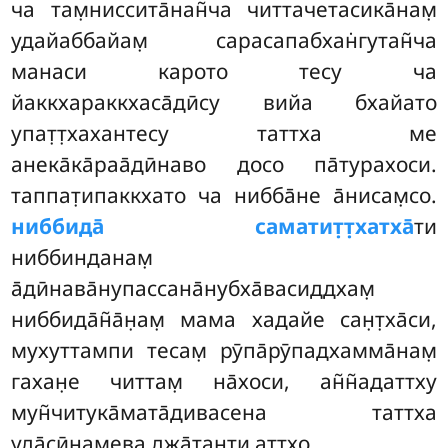
ча там̣ниссита̄нан̃ча читтачетасика̄нам̣
удайаббайам̣ сарасапабхан̇гутан̃ча
манаси карото тесу ча
йаккхараккхаса̄дӣсу вийа бхайато
упат̣т̣хахантесу таттха ме
анека̄ка̄раа̄дӣнаво досо па̄турахоси.
таппат̣ипаккхато ча нибба̄не а̄нисам̣со.
ниббида̄ саматит̣т̣хатха̄
ти
ниббинданам̣
а̄дӣнава̄нупассана̄нубха̄васиддхам̣
ниббида̄н̃а̄н̣ам̣ мама хадайе сан̣т̣ха̄си,
мухуттампи
тесам̣ рӯпа̄рӯпадхамма̄нам̣
гахан̣е читтам̣ на̄хоси, ан̃н̃адаттху
мун̃читука̄мата̄дивасена таттха
уда̄сӣнамева джа̄танти аттхо.