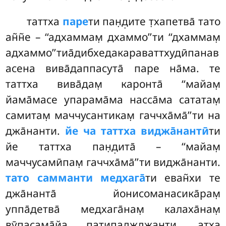
таттха
паре
ти пан̣д̣ите т̣хапетва̄ тато
ан̃н̃е – ‘‘адхаммам̣ дхаммо’’ти ‘‘дхаммам̣
адхаммо’’тиа̄дибхедакараваттхудӣпанав
асена вива̄даппасута̄ паре на̄ма. те
таттха вива̄дам̣ каронта̄ ‘‘майам̣
йама̄масе упарама̄ма насса̄ма сататам̣
самитам̣ маччусантикам̣ гаччха̄ма̄’’ти на
джа̄нанти.
йе ча таттха виджа̄нантӣ
ти
йе таттха пан̣д̣ита̄ – ‘‘майам̣
маччусамӣпам̣ гаччха̄ма̄’’ти виджа̄нанти.
тато самманти медхага̄
ти еван̃хи те
джа̄нанта̄ йонисоманасика̄рам̣
уппа̄детва̄ медхага̄нам̣ калаха̄нам̣
вӯпасама̄йа пат̣ипаджджанти. атха