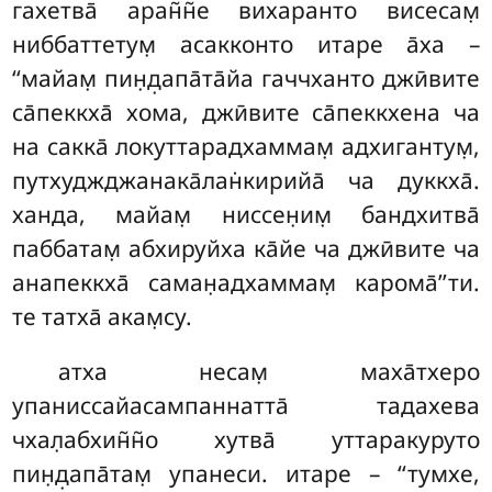
гахетва̄ аран̃н̃е вихаранто висесам̣
ниббаттетум̣ асакконто итаре а̄ха –
‘‘майам̣ пин̣д̣апа̄та̄йа гаччханто джӣвите
са̄пеккха̄ хома, джӣвите са̄пеккхена ча
на сакка̄ локуттарадхаммам̣ адхигантум̣,
путхуджджанака̄лан̇кирийа̄ ча дуккха̄.
ханда, майам̣ ниссен̣им̣ бандхитва̄
паббатам̣ абхируйха ка̄йе ча джӣвите ча
анапеккха̄ саман̣адхаммам̣ карома̄’’ти.
те татха̄ акам̣су.
атха несам̣ маха̄тхеро
упаниссайасампаннатта̄ тадахева
чхал̣абхин̃н̃о хутва̄ уттаракуруто
пин̣д̣апа̄там̣ упанеси. итаре – ‘‘тумхе,