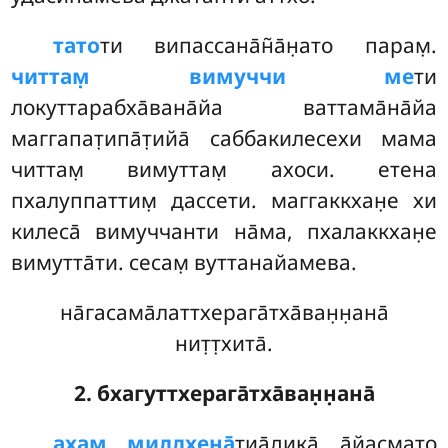
тато
ти
випассана̄н̃а̄н̣ато парам̣.
читтам̣ вимуччи ме
ти
локуттарабха̄вана̄йа ваттама̄на̄йа
маггапат̣ипа̄т̣ийа̄ саббакилесехи мама
читтам̣ вимуттам̣ ахоси. етена
пхалуппаттим̣ дассети. маггаккхан̣е хи
килеса̄ вимуччанти на̄ма, пхалаккхан̣е
вимутта̄ти. сесам̣ вуттанайамева.
на̄гасама̄латтхерага̄тха̄ван̣н̣ана̄
нит̣т̣хита̄.
2. бхагуттхерага̄тха̄ван̣н̣ана̄
ахам̣ миддхена̄
тиа̄дика̄ а̄йасмато