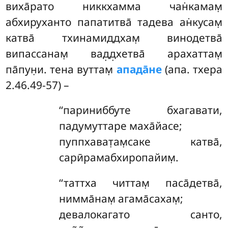
виха̄рато никкхамма чан̇камам̣
абхируханто папатитва̄
тадева ан̇кусам̣
катва̄ тхинамиддхам̣ винодетва̄
випассанам̣ вад̣д̣хетва̄ арахаттам̣
па̄пун̣и. тена вуттам̣
апада̄не
(апа. тхера
2.46.49-57) –
‘‘париниббуте бхагавати,
падумуттаре маха̄йасе;
пуппхават̣ам̣саке катва̄,
сарӣрамабхиропайим̣.
‘‘таттха читтам̣ паса̄детва̄,
нимма̄нам̣ агама̄сахам̣;
девалокагато санто,