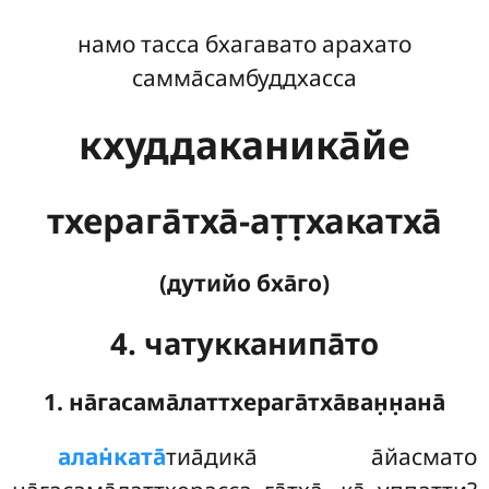
намо тасса бхагавато арахато
самма̄самбуддхасса
кхуддаканика̄йе
тхерага̄тха̄-ат̣т̣хакатха̄
(дутийо бха̄го)
4. чатукканипа̄то
1. на̄гасама̄латтхерага̄тха̄ван̣н̣ана̄
алан̇ката̄
тиа̄дика̄
а̄йасмато