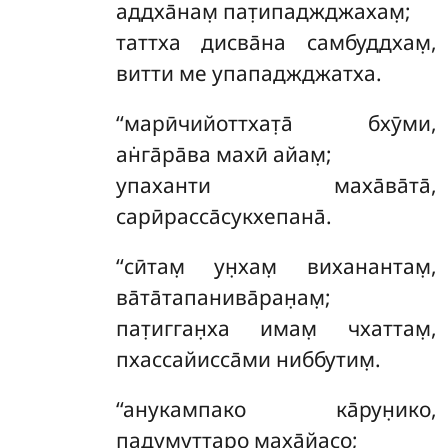
аддха̄нам̣ пат̣ипаджджахам̣;
таттха дисва̄на самбуддхам̣,
витти ме упападжджатха.
‘‘марӣчийоттхат̣а̄ бхӯми,
ан̇га̄ра̄ва махӣ айам̣;
упаханти маха̄ва̄та̄,
сарӣрасса̄сукхепана̄.
‘‘сӣтам̣ ун̣хам̣ виханантам̣,
ва̄та̄тапанива̄ран̣ам̣;
пат̣игган̣ха имам̣ чхаттам̣,
пхассайисса̄ми ниббутим̣.
‘‘анукампако ка̄рун̣ико,
падумуттаро маха̄йасо;