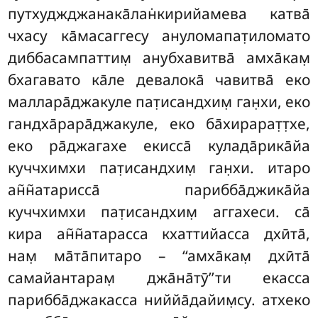
путхуджджанака̄лан̇кирийамева катва̄
чхасу ка̄масаггесу ануломапат̣иломато
диббасампаттим̣ анубхавитва̄ амха̄кам̣
бхагавато ка̄ле девалока̄ чавитва̄ еко
маллара̄джакуле пат̣исандхим̣ ган̣хи, еко
гандха̄рара̄джакуле, еко ба̄хирарат̣т̣хе,
еко ра̄джагахе екисса̄ кулада̄рика̄йа
куччхимхи пат̣исандхим̣ ган̣хи. итаро
ан̃н̃атарисса̄ парибба̄джика̄йа
куччхимхи пат̣исандхим̣ аггахеси. са̄
кира ан̃н̃атарасса кхаттийасса дхӣта̄,
нам̣ ма̄та̄питаро – ‘‘амха̄кам̣ дхӣта̄
самайантарам̣ джа̄на̄тӯ’’ти екасса
парибба̄джакасса ниййа̄дайим̣су. атхеко