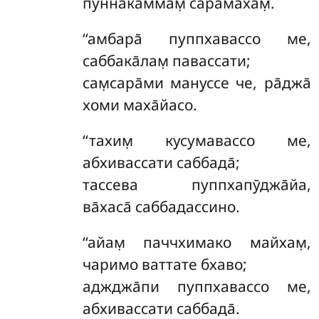
пун̃н̃акаммам̣ сара̄махам̣.
‘‘амбара̄ пуппхавассо ме,
саббака̄лам̣ павассати;
сам̣сара̄ми мануссе че, ра̄джа̄
хоми маха̄йасо.
‘‘тахим̣ кусумавассо ме,
абхивассати саббада̄;
тассева пуппхапӯджа̄йа,
ва̄хаса̄ саббадассино.
‘‘айам̣
паччхимако майхам̣,
чаримо ваттате бхаво;
аджджа̄пи пуппхавассо ме,
абхивассати саббада̄.