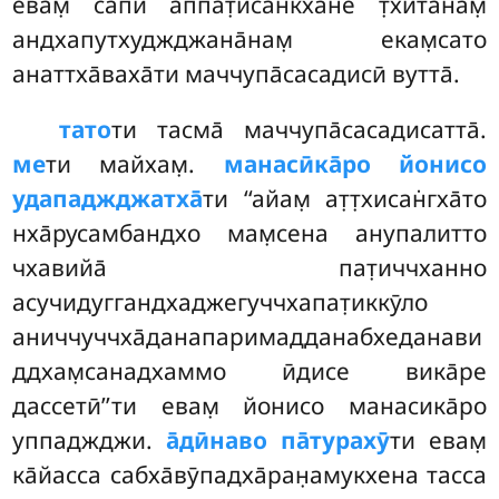
евам̣
са̄пи аппат̣исан̇кха̄не т̣хита̄нам̣
андхапутхуджджана̄нам̣ екам̣сато
анаттха̄ваха̄ти маччупа̄сасадисӣ вутта̄.
тато
ти тасма̄ маччупа̄сасадисатта̄.
ме
ти майхам̣.
манасӣка̄ро йонисо
удападжджатха̄
ти ‘‘айам̣ ат̣т̣хисан̇гха̄то
нха̄русамбандхо мам̣сена анупалитто
чхавийа̄ пат̣иччханно
асучидуггандхаджегуччхапат̣иккӯло
аниччуччха̄данапаримадданабхеданави
ддхам̣санадхаммо ӣдисе вика̄ре
дассетӣ’’ти евам̣ йонисо манасика̄ро
уппаджджи.
а̄дӣнаво па̄турахӯ
ти евам̣
ка̄йасса сабха̄вӯпадха̄ран̣амукхена тасса