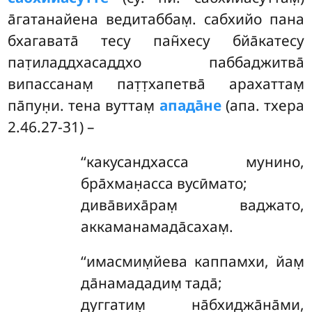
а̄гатанайена ведитаббам̣. сабхийо пана
бхагавата̄ тесу пан̃хесу бйа̄катесу
пат̣иладдхасаддхо паббаджитва̄
випассанам̣ пат̣т̣хапетва̄ арахаттам̣
па̄пун̣и. тена вуттам̣
апада̄не
(апа. тхера
2.46.27-31) –
‘‘какусандхасса мунино,
бра̄хман̣асса вусӣмато;
дива̄виха̄рам̣ ваджато,
аккаманамада̄сахам̣.
‘‘имасмим̣йева каппамхи, йам̣
да̄намададим̣ тада̄;
дуггатим̣ на̄бхиджа̄на̄ми,