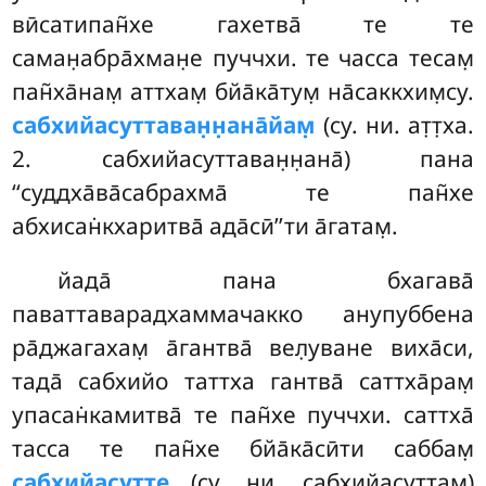
вӣсатипан̃хе гахетва̄ те те
саман̣абра̄хман̣е пуччхи. те часса тесам̣
пан̃ха̄нам̣ аттхам̣ бйа̄ка̄тум̣ на̄саккхим̣су.
сабхийасуттаван̣н̣ана̄йам̣
(су. ни. ат̣т̣ха.
2. сабхийасуттаван̣н̣ана̄) пана
‘‘суддха̄ва̄сабрахма̄ те пан̃хе
абхисан̇кхаритва̄ ада̄сӣ’’ти а̄гатам̣.
йада̄ пана бхагава̄
паваттаварадхаммачакко анупуббена
ра̄джагахам̣ а̄гантва̄ вел̣уване виха̄си,
тада̄ сабхийо таттха гантва̄ саттха̄рам̣
упасан̇камитва̄ те пан̃хе пуччхи. саттха̄
тасса те пан̃хе бйа̄ка̄сӣти саббам̣
сабхийасутте
(су. ни. сабхийасуттам̣)