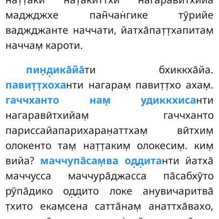
маджджхе пан̃чан̇гике тӯрийе
ваджджанте наччати, йатха̄пат̣т̣хапитам̣
наччам̣ кароти.
пин̣д̣ика̄йа̄
ти бхиккха̄йа.
павит̣т̣хоха
нти нагарам̣ павит̣т̣хо ахам̣.
гаччханто нам̣ удиккхиса
нти
нагаравӣтхийам̣ гаччханто
париссайапарихаран̣аттхам̣ вӣтхим̣
олокенто там̣ нат̣т̣аким̣ олокесим̣. ким̣
вийа?
маччупа̄сам̣ва од̣д̣ита
нти йатха̄
маччусса маччура̄джасса па̄сабхӯто
рӯпа̄дико од̣д̣ито локе анувичаритва̄
т̣хито екам̣сена сатта̄нам̣ анаттха̄вахо,