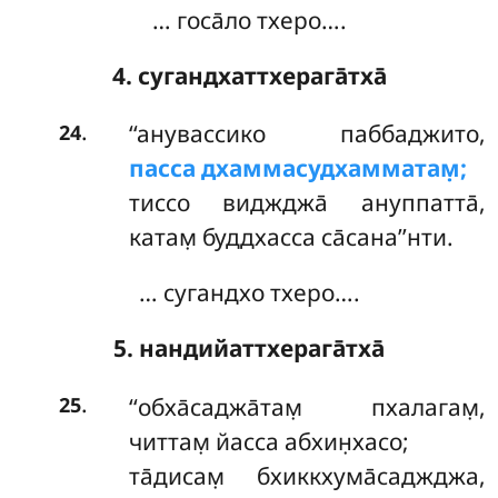
… госа̄ло тхеро….
4. сугандхаттхерага̄тха̄
.
‘‘анувассико паббаджито,
24
пасса дхаммасудхамматам̣;
тиссо виджджа̄ ануппатта̄,
катам̣ буддхасса са̄сана’’нти.
… сугандхо тхеро….
5. нандийаттхерага̄тха̄
.
‘‘обха̄саджа̄там̣ пхалагам̣,
25
читтам̣ йасса абхин̣хасо;
та̄дисам̣ бхиккхума̄саджджа,