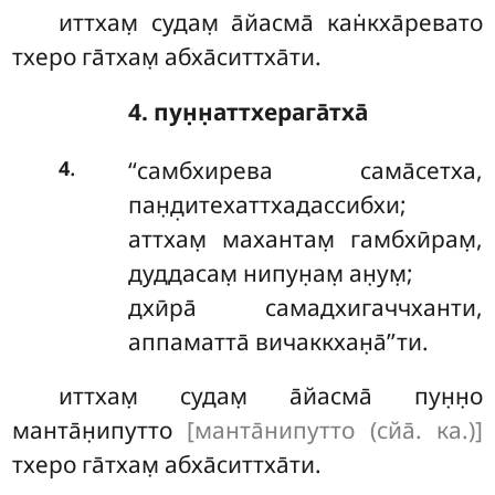
иттхам̣ судам̣ а̄йасма̄ кан̇кха̄ревато
тхеро га̄тхам̣ абха̄ситтха̄ти.
4. пун̣н̣аттхерага̄тха̄
.
‘‘самбхирева сама̄сетха,
4
пан̣д̣итехаттхадассибхи;
аттхам̣ махантам̣ гамбхӣрам̣,
дуддасам̣ нипун̣ам̣ ан̣ум̣;
дхӣра̄ самадхигаччханти,
аппаматта̄ вичаккхан̣а̄’’ти.
иттхам̣ судам̣ а̄йасма̄ пун̣н̣о
манта̄н̣ипутто
[манта̄нипутто (сйа̄. ка.)]
тхеро га̄тхам̣ абха̄ситтха̄ти.