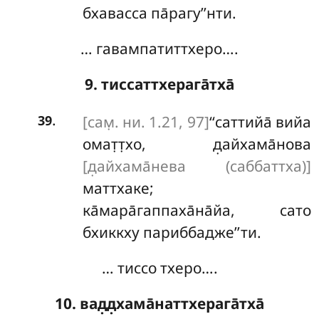
бхавасса па̄рагу’’нти.
… гавампатиттхеро….
9. тиссаттхерага̄тха̄
.
[сам̣. ни. 1.21, 97]
‘‘саттийа̄ вийа
39
омат̣т̣хо, д̣айхама̄нова
[д̣айхама̄нева (саббаттха)]
маттхаке;
ка̄мара̄гаппаха̄на̄йа, сато
бхиккху париббадже’’ти.
… тиссо тхеро….
10. вад̣д̣хама̄наттхерага̄тха̄