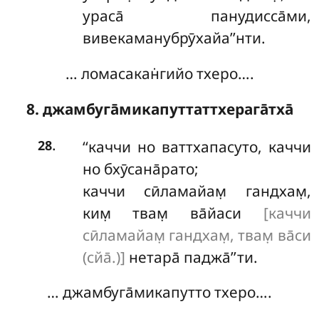
ураса̄ панудисса̄ми,
вивекаманубрӯхайа’’нти.
… ломасакан̇гийо тхеро….
8. джамбуга̄микапуттаттхерага̄тха̄
.
‘‘каччи
но ваттхапасуто, каччи
28
но бхӯсана̄рато;
каччи сӣламайам̣ гандхам̣,
ким̣ твам̣ ва̄йаси
[каччи
сӣламайам̣ гандхам̣, твам̣ ва̄си
(сйа̄.)]
нетара̄ паджа̄’’ти.
… джамбуга̄микапутто тхеро….