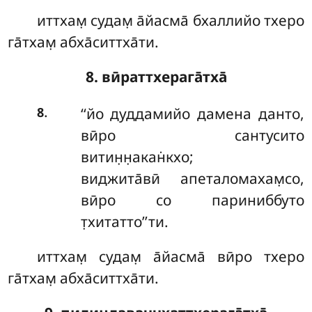
иттхам̣ судам̣ а̄йасма̄ бхаллийо тхеро
га̄тхам̣ абха̄ситтха̄ти.
8. вӣраттхерага̄тха̄
.
‘‘йо дуддамийо дамена данто,
8
вӣро сантусито
витин̣н̣акан̇кхо;
виджита̄вӣ апеталомахам̣со,
вӣро со париниббуто
т̣хитатто’’ти.
иттхам̣ судам̣ а̄йасма̄ вӣро тхеро
га̄тхам̣ абха̄ситтха̄ти.