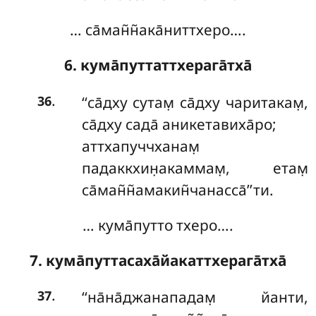
… са̄ман̃н̃ака̄ниттхеро….
6. кума̄путтаттхерага̄тха̄
.
‘‘са̄дху
сутам̣ са̄дху чаритакам̣,
36
са̄дху сада̄ аникетавиха̄ро;
аттхапуччханам̣
падаккхин̣акаммам̣, етам̣
са̄ман̃н̃амакин̃чанасса̄’’ти.
… кума̄путто тхеро….
7. кума̄путтасаха̄йакаттхерага̄тха̄
.
‘‘на̄на̄джанападам̣ йанти,
37