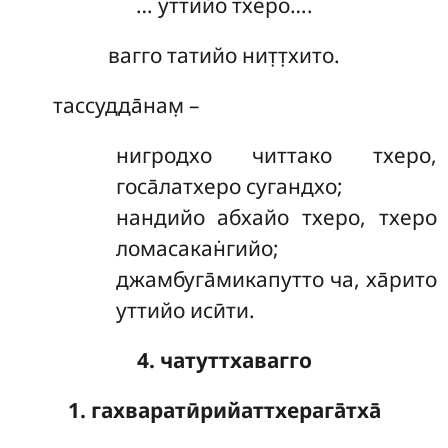
… уттийо тхеро….
вагго татийо нит̣т̣хито.
тассудда̄нам̣ –
нигродхо читтако тхеро,
госа̄латхеро сугандхо;
нандийо абхайо тхеро, тхеро
ломасакан̇гийо;
джамбуга̄микапутто ча, ха̄рито
уттийо исӣти.
4. чатуттхавагго
1. гахваратӣрийаттхерага̄тха̄