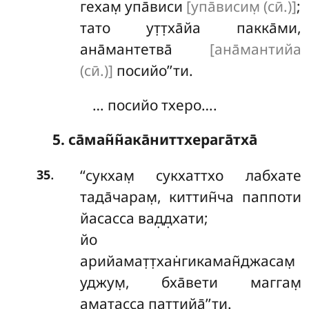
гехам̣ упа̄виси
[упа̄висим̣ (сӣ.)]
;
тато ут̣т̣ха̄йа пакка̄ми,
ана̄мантетва̄
[ана̄мантийа
(сӣ.)]
посийо’’ти.
… посийо тхеро….
5. са̄ман̃н̃ака̄ниттхерага̄тха̄
.
‘‘сукхам̣ сукхаттхо лабхате
35
тада̄чарам̣, киттин̃ча паппоти
йасасса вад̣д̣хати;
йо
арийамат̣т̣хан̇гикаман̃джасам̣
уджум̣, бха̄вети маггам̣
аматасса паттийа̄’’ти.