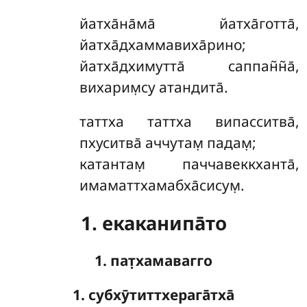
йатха̄на̄ма̄ йатха̄готта̄,
йатха̄дхаммавиха̄рино;
йатха̄дхимутта̄ саппан̃н̃а̄,
вихарим̣су атандита̄.
таттха таттха випасситва̄,
пхуситва̄ аччутам̣ падам̣;
катантам̣ паччавеккханта̄,
имаматтхамабха̄сисум̣.
1. екаканипа̄то
1. пат̣хамавагго
1. субхӯтиттхерага̄тха̄