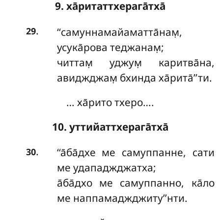
9. ха̄ритаттхерага̄тха̄
.
‘‘самуннамайаматта̄нам̣,
29
усука̄рова теджанам̣;
читтам̣
уджум̣ каритва̄на,
авиджджам̣ бхинда ха̄рита̄’’ти.
… ха̄рито тхеро….
10. уттийаттхерага̄тха̄
.
‘‘а̄ба̄дхе ме самуппанне, сати
30
ме удападжджатха;
а̄ба̄дхо ме самуппанно, ка̄ло
ме наппамаджджиту’’нти.