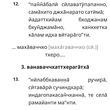
.
‘‘пан̃н̃а̄балӣ сӣлаватӯпапанно,
12
сама̄хито джха̄нарато сатӣма̄;
йадаттхийам̣ бходжанам̣
бхун̃джама̄но, кан̇кхетха
ка̄лам̣ идха вӣтара̄го’’ти.
… маха̄ваччхо
[маха̄гаваччхо (сӣ.)]
тхеро….
3. ванаваччхаттхерага̄тха̄
.
‘‘нӣлаббхаван̣н̣а̄
ручира̄,
13
сӣтава̄рӣ сучиндхара̄;
индагопакасан̃чханна̄, те села̄
рамайанти ма’’нти.