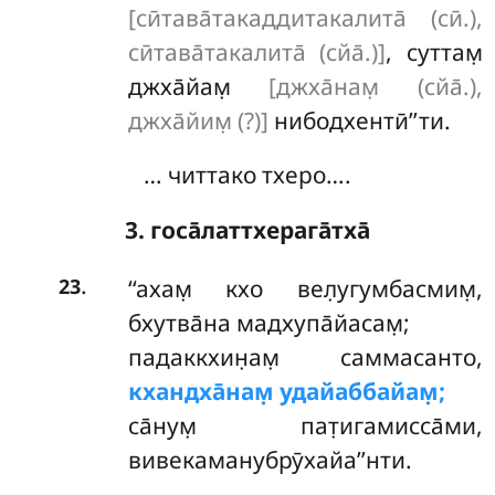
[сӣтава̄такаддитакалита̄ (сӣ.),
сӣтава̄такалита̄ (сйа̄.)]
, суттам̣
джха̄йам̣
[джха̄нам̣ (сйа̄.),
джха̄йим̣ (?)]
нибодхентӣ’’ти.
… читтако тхеро….
3. госа̄латтхерага̄тха̄
.
‘‘ахам̣
кхо вел̣угумбасмим̣,
23
бхутва̄на мадхупа̄йасам̣;
падаккхин̣ам̣ саммасанто,
кхандха̄нам̣ удайаббайам̣;
са̄нум̣ пат̣игамисса̄ми,
вивекаманубрӯхайа’’нти.