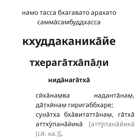
намо тасса бхагавато арахато
самма̄самбуддхасса
кхуддаканика̄йе
тхерага̄тха̄па̄л̣и
нида̄нага̄тха̄
сӣха̄нам̣ва
наданта̄нам̣,
да̄т̣хӣнам̣ гиригаббхаре;
сун̣а̄тха бха̄витатта̄нам̣, га̄тха̄
аттхӯпана̄йика̄
[аттӯпана̄йика̄
(сӣ. ка.)]
.