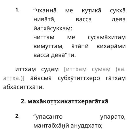
.
‘‘чханна̄
ме кут̣ика̄ сукха̄
1
нива̄та̄, васса дева
йатха̄сукхам̣;
читтам̣ ме сусама̄хитам̣
вимуттам̣, а̄та̄пӣ вихара̄ми
васса дева̄’’ти.
иттхам̣ судам̣
[иттхам̣ сумам̣ (ка.
ат̣т̣ха.)]
а̄йасма̄ субхӯтиттхеро га̄тхам̣
абха̄ситтха̄ти.
2. маха̄кот̣т̣хикаттхерага̄тха̄
.
‘‘упасанто
упарато,
2
мантабха̄н̣ӣ ануддхато;