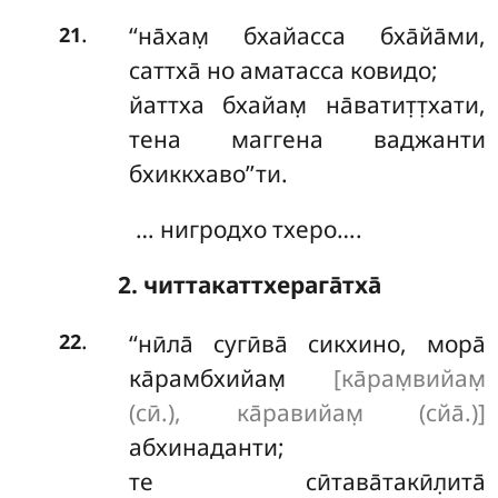
.
‘‘на̄хам̣ бхайасса бха̄йа̄ми,
21
саттха̄ но аматасса ковидо;
йаттха бхайам̣ на̄ватит̣т̣хати,
тена маггена ваджанти
бхиккхаво’’ти.
… нигродхо тхеро….
2. читтакаттхерага̄тха̄
.
‘‘нӣла̄
сугӣва̄ сикхино, мора̄
22
ка̄рамбхийам̣
[ка̄рам̣вийам̣
(сӣ.), ка̄равийам̣ (сйа̄.)]
абхинаданти;
те сӣтава̄такӣл̣ита̄