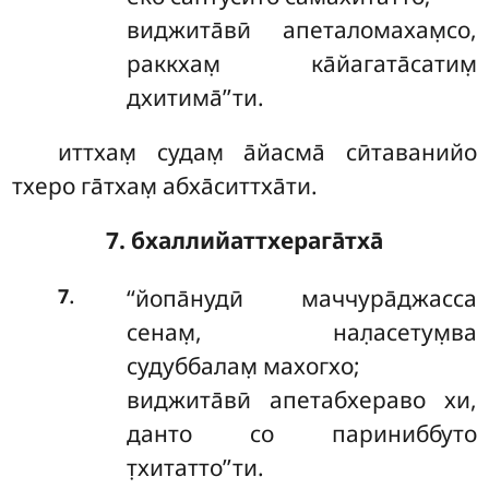
виджита̄вӣ апеталомахам̣со,
раккхам̣ ка̄йагата̄сатим̣
дхитима̄’’ти.
иттхам̣ судам̣ а̄йасма̄ сӣтаванийо
тхеро га̄тхам̣ абха̄ситтха̄ти.
7. бхаллийаттхерага̄тха̄
.
‘‘йопа̄нудӣ
маччура̄джасса
7
сенам̣, нал̣асетум̣ва
судуббалам̣ махогхо;
виджита̄вӣ апетабхераво хи,
данто со париниббуто
т̣хитатто’’ти.