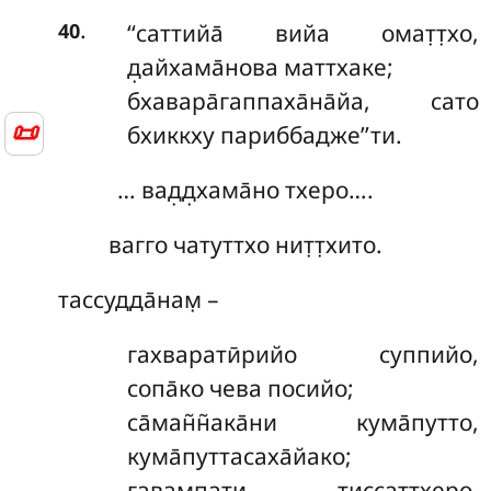
.
‘‘саттийа̄
вийа омат̣т̣хо,
40
д̣айхама̄нова маттхаке;
бхавара̄гаппаха̄на̄йа, сато
📜
бхиккху париббадже’’ти.
… вад̣д̣хама̄но тхеро….
вагго чатуттхо нит̣т̣хито.
тассудда̄нам̣ –
гахваратӣрийо
суппийо,
сопа̄ко чева посийо;
са̄ман̃н̃ака̄ни кума̄путто,
кума̄путтасаха̄йако;
гавампати тиссаттхеро,