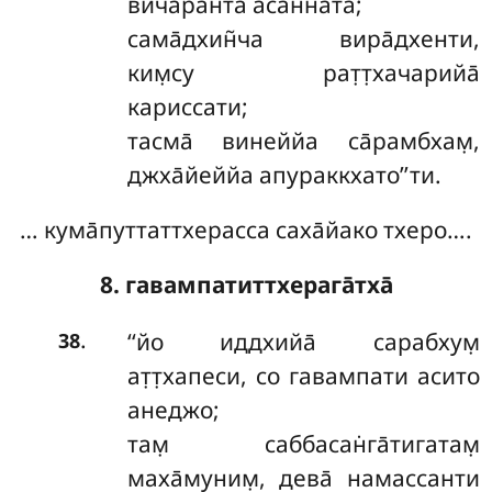
вичаранта̄ асан̃н̃ата̄;
сама̄дхин̃ча вира̄дхенти,
ким̣су рат̣т̣хачарийа̄
кариссати;
тасма̄ винеййа са̄рамбхам̣,
джха̄йеййа апураккхато’’ти.
… кума̄путтаттхерасса саха̄йако тхеро….
8. гавампатиттхерага̄тха̄
.
‘‘йо
иддхийа̄ сарабхум̣
38
ат̣т̣хапеси, со гавампати асито
анеджо;
там̣ саббасан̇га̄тигатам̣
маха̄муним̣, дева̄ намассанти