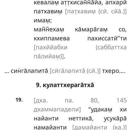
кевалам̣ ат̣т̣хисан̃н̃а̄йа, апхарӣ
патхавим̣
[пат̣хавим̣ (сӣ. сйа̄.)]
имам̣;
ман̃н̃ехам̣ ка̄мара̄гам̣ со,
кхиппамева пахиссатӣ’’ти
[пахӣйабхи (саббаттха
па̄л̣ийам̣)]
.
… син̇га̄лапита̄
[сӣга̄лапита̄ (сӣ.)]
тхеро….
9. кулаттхерага̄тха̄
.
[дха. па. 80, 145
19
дхаммападепи]
‘‘удакам̣
хи
найанти неттика̄, усука̄ра̄
намайанти
[дамайанти (ка.)]