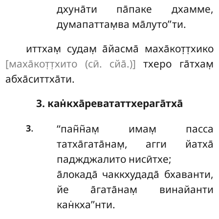
дхуна̄ти па̄паке дхамме,
думапаттам̣ва ма̄луто’’ти.
иттхам̣ судам̣ а̄йасма̄ маха̄кот̣т̣хико
[маха̄кот̣т̣хито (сӣ. сйа̄.)]
тхеро га̄тхам̣
абха̄ситтха̄ти.
3. кан̇кха̄ревататтхерага̄тха̄
.
‘‘пан̃н̃ам̣
имам̣ пасса
3
татха̄гата̄нам̣, агги йатха̄
паджджалито нисӣтхе;
а̄локада̄ чаккхудада̄ бхаванти,
йе а̄гата̄нам̣ винайанти
кан̇кха’’нти.