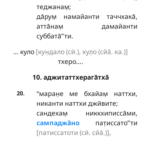
теджанам̣;
да̄рум̣
намайанти таччхака̄,
атта̄нам̣ дамайанти
суббата̄’’ти.
… куло
[кун̣д̣ало (сӣ.), кул̣о (сйа̄. ка.)]
тхеро….
10. аджитаттхерага̄тха̄
.
‘‘маран̣е ме бхайам̣ наттхи,
20
никанти наттхи джӣвите;
сандехам̣ никкхиписса̄ми,
сампаджа̄но
пат̣иссато’’ти
[патиссатоти (сӣ. сйа̄.)]
.