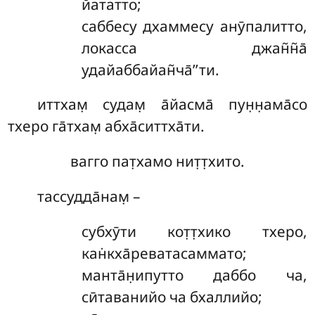
йататто;
саббесу дхаммесу анӯпалитто,
локасса джан̃н̃а̄
удайаббайан̃ча̄’’ти.
иттхам̣ судам̣ а̄йасма̄ пун̣н̣ама̄со
тхеро га̄тхам̣ абха̄ситтха̄ти.
вагго пат̣хамо нит̣т̣хито.
тассудда̄нам̣ –
субхӯти
кот̣т̣хико тхеро,
кан̇кха̄реватасаммато;
манта̄н̣ипутто даббо ча,
сӣтаванийо ча бхаллийо;