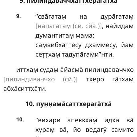
9. пилиндаваччхаттхерага̄тха̄
.
‘‘сва̄гатам̣ на дура̄гатам̣
9
[на̄пагатам̣ (сӣ. сйа̄.)]
, найидам̣
думантитам̣ мама;
сам̣вибхаттесу дхаммесу, йам̣
сет̣т̣хам̣ тадупа̄гами’’нти.
иттхам̣ судам̣ а̄йасма̄ пилиндаваччхо
[пилиндиваччхо (сӣ.)]
тхеро га̄тхам̣
абха̄ситтха̄ти.
10. пун̣н̣ама̄саттхерага̄тха̄
.
‘‘вихари
апеккхам̣ идха ва̄
10
хурам̣ ва̄, йо ведагӯ самито