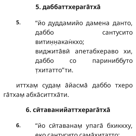
5. даббаттхерага̄тха̄
.
‘‘йо
дуддамийо дамена данто,
5
даббо сантусито
витин̣н̣акан̇кхо;
виджита̄вӣ апетабхераво хи,
даббо со париниббуто
т̣хитатто’’ти.
иттхам̣ судам̣ а̄йасма̄ даббо тхеро
га̄тхам̣ абха̄ситтха̄ти.
6. сӣтаванийаттхерага̄тха̄
.
‘‘йо
сӣтаванам̣ упага̄ бхиккху,
6
еко сантусито сама̄хитатто;