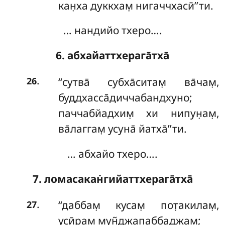
кан̣ха дуккхам̣ нигаччхасӣ’’ти.
… нандийо тхеро….
6. абхайаттхерага̄тха̄
.
‘‘сутва̄ субха̄ситам̣ ва̄чам̣,
26
буддхасса̄диччабандхуно;
паччабйадхим̣ хи нипун̣ам̣,
ва̄лаггам̣ усуна̄ йатха̄’’ти.
… абхайо тхеро….
7. ломасакан̇гийаттхерага̄тха̄
.
‘‘даббам̣
кусам̣ пот̣акилам̣,
27
усӣрам̣ мун̃джапаббаджам̣;