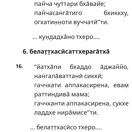
пан̃ча чуттари бха̄вайе;
пан̃часан̇га̄тиго бхиккху,
огхатин̣н̣оти вуччатӣ’’ти.
… кун̣д̣адха̄но тхеро….
6. белат̣т̣хасӣсаттхерага̄тха̄
.
‘‘йатха̄пи бхаддо а̄джан̃н̃о,
16
нан̇гала̄ваттанӣ сикхӣ;
гаччхати аппакасирена, евам̣
раттиндива̄ мама;
гаччханти аппакасирена, сукхе
ладдхе нира̄мисе’’ти.
… белат̣т̣хасӣсо тхеро….