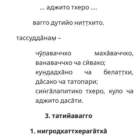
… аджито тхеро ….
вагго дутийо нит̣т̣хито.
тассудда̄нам̣ –
чӯл̣аваччхо маха̄ваччхо,
ванаваччхо ча сӣвако;
кун̣д̣адха̄но ча белат̣т̣хи,
да̄сако ча татопари;
син̇га̄лапитико тхеро, куло ча
аджито даса̄ти.
3. татийавагго
1. нигродхаттхерага̄тха̄