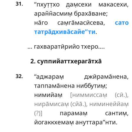
.
‘‘пхут̣т̣хо
д̣ам̣сехи макасехи,
31
аран̃н̃асмим̣ браха̄ване;
на̄го сам̣га̄масӣсева,
сато
татра̄дхива̄сайе’’ти
.
… гахваратӣрийо тхеро….
2. суппийаттхерага̄тха̄
.
‘‘аджарам̣
джӣрама̄нена,
32
таппама̄нена ниббутим̣;
нимийам̣
[ниммиссам̣ (сӣ.),
нира̄мисам̣ (сйа̄.), ниминеййам̣
(?)]
парамам̣ сантим̣,
йогаккхемам̣ ануттара’’нти.