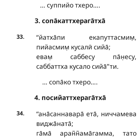
… суппийо тхеро….
3. сопа̄каттхерага̄тха̄
.
‘‘йатха̄пи
екапуттасмим̣,
33
пийасмим̣ кусалӣ сийа̄;
евам̣ саббесу па̄н̣есу,
саббаттха кусало сийа̄’’ти.
… сопа̄ко тхеро….
4. посийаттхерага̄тха̄
.
‘‘ана̄саннавара̄ ета̄, ниччамева
34
виджа̄ната̄;
га̄ма̄ аран̃н̃ама̄гамма, тато