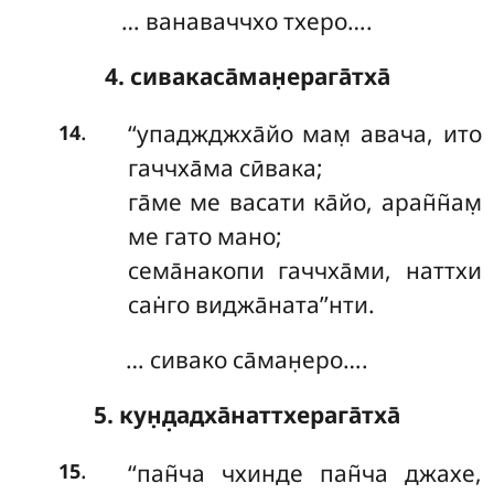
… ванаваччхо тхеро….
4. сивакаса̄ман̣ерага̄тха̄
.
‘‘упаджджха̄йо
мам̣ авача, ито
14
гаччха̄ма сӣвака;
га̄ме
ме васати ка̄йо, аран̃н̃ам̣
ме гато мано;
сема̄накопи гаччха̄ми, наттхи
сан̇го виджа̄ната’’нти.
… сивако са̄ман̣еро….
5. кун̣д̣адха̄наттхерага̄тха̄
.
‘‘пан̃ча чхинде пан̃ча джахе,
15