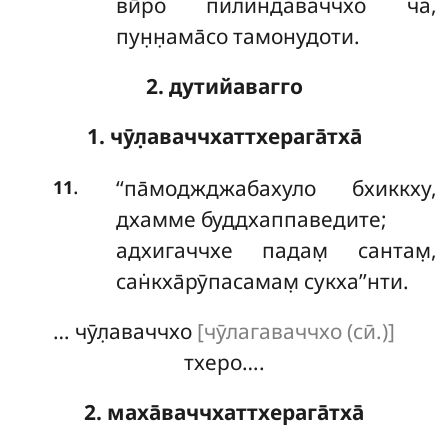
вӣро пилиндаваччхо ча,
пун̣н̣ама̄со тамонудоти.
2. дутийавагго
1. чӯл̣аваччхаттхерага̄тха̄
.
‘‘па̄моджджабахуло бхиккху,
11
дхамме буддхаппаведите;
адхигаччхе падам̣ сантам̣,
сан̇кха̄рӯпасамам̣ сукха’’нти.
… чӯл̣аваччхо
[чӯлагаваччхо (сӣ.)]
тхеро….
2. маха̄ваччхаттхерага̄тха̄