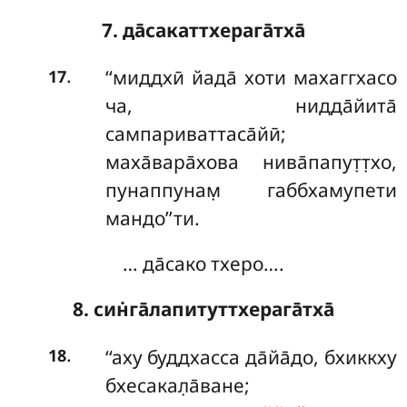
7. да̄сакаттхерага̄тха̄
.
‘‘миддхӣ
йада̄ хоти махаггхасо
17
ча, нидда̄йита̄
сампариваттаса̄йӣ;
маха̄вара̄хова нива̄папут̣т̣хо,
пунаппунам̣ габбхамупети
мандо’’ти.
… да̄сако тхеро….
8. син̇га̄лапитуттхерага̄тха̄
.
‘‘аху
буддхасса да̄йа̄до, бхиккху
18
бхесакал̣а̄ване;