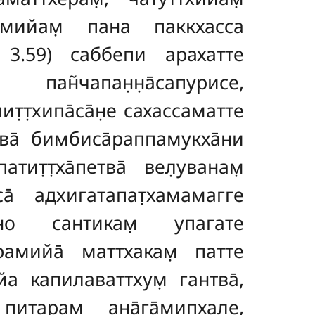
н̃чамийам̣ пана паккхасса
и. 3.59) саббепи арахатте
пан̃чапан̣н̣а̄сапурисе,
т̣т̣хипа̄са̄н̣е сахассаматте
тва̄ бимбиса̄раппамукха̄ни
ит̣т̣ха̄петва̄ вел̣уванам̣
са̄ адхигатапат̣хамамагге
ано сантикам̣ упагате
̄рамийа̄ маттхакам̣ патте
а̄йа капилаваттхум̣ гантва̄,
 питарам̣ ана̄га̄мипхале,