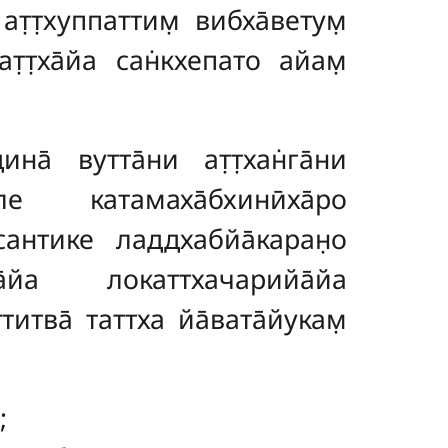
ат̣т̣хуппаттим̣ вибха̄ветум̣
ат̣т̣ха̄йа сан̇кхепато айам̣
ина̄ вутта̄ни ат̣т̣хан̇га̄ни
е катамаха̄бхинӣха̄ро
сантике ладдхабйа̄каран̣о
̄йа локаттхачарийа̄йа
итва̄ таттха йа̄вата̄йукам̣
;