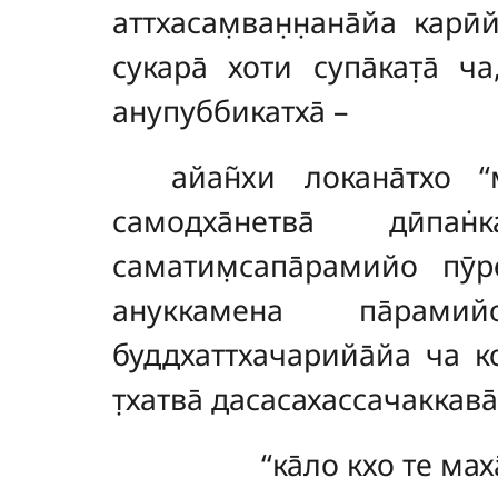
аттхасам̣ван̣н̣ана̄йа карӣ
сукара̄ хоти супа̄кат̣а̄ ча
анупуббикатха̄ –
айан̃хи
локана̄тхо ‘‘
самодха̄нетва̄ дӣпан
саматим̣сапа̄рамийо пӯр
ануккамена па̄рамийо
буддхаттхачарийа̄йа ча кот
т̣хатва̄ дасасахассачаккава̄
‘‘ка̄ло кхо те м