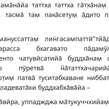
йама̄на̄йа таттха таттха га̄тха̄нам̣ 
, тасма̄ там̣ пака̄сетум̣ а̄дито п
мануссаттам̣ лин̇гасампаттӣ’’тйа̄д
̇карасса бхагавато па̄дамӯл
енто чатувӣсатийа̄ буддха̄нам̣ 
 пӯретва̄ н̃а̄таттхачарийа
̣им̣ патва̄ туситабхаване ниббатт
л̣адевата̄хи буддхабха̄ва̄йа –
аха̄вӣра, уппаджджа ма̄тукуччхийам̣