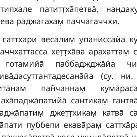
ипхале пат̣ит̣т̣ха̄петва̄
, нандаку
дева ра̄джагахам̣ пачча̄гаччхи.
аттхари веса̄лим̣ упанисса̄йа кӯт̣
аччхаттасса хет̣т̣ха̄ва арахаттам̣
а̄ готамийа̄ паббаджджа̄йа ч
вива̄дасуттантадесана̄йа (су. ни
а̄нам̣ пан̃чаннам̣ кума̄расат
аха̄паджа̄патийа̄ сантикам̣ гантва̄
аджа̄патим̣ джет̣т̣хикам̣ катва̄ с
а̄пати пуббепи екава̄рам̣ саттха̄
паккоса̄петва̄ кесе чхинда̄петва̄ ка