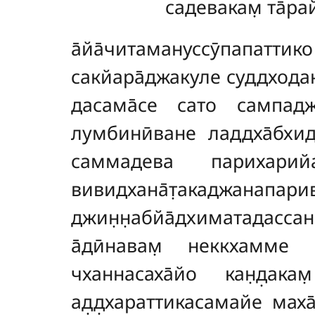
садевакам̣ та̄рай
а̄йа̄читамануссӯпапаттик
сакйара̄джакуле суддходан
дасама̄се сато сампадж
лумбинӣване ладдха̄бхидж
саммадева парихарийа
вивидхана̄т̣акаджа
джин̣н̣абйа̄дхиматадассане
а̄дӣнавам̣ неккхамме ч
чханнасаха̄йо кан̣д̣ака
ад̣д̣хараттикасамайе маха