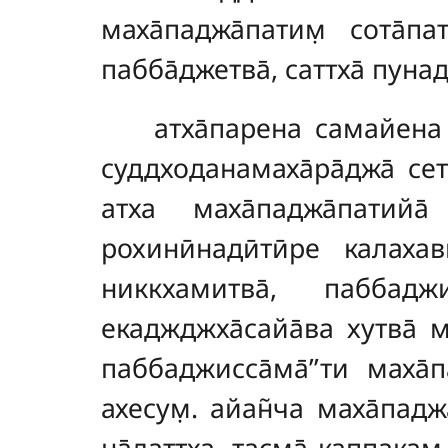
маха̄паджа̄патим̣ сота̄патт
пабба̄джетва̄, саттха̄ пуна
атха̄парена самайена с
суддходанамаха̄ра̄джа̄
сет
атха маха̄паджа̄патий
рохинӣнадӣтӣре калаха
никкхамитва̄, паббаджит
екаджджха̄сайа̄ва хутва̄ м
паббаджисса̄ма̄’’ти
маха̄п
ахесум̣. айан̃ча маха̄падж
на̄латтха, тасма̄ каппакам̣ 