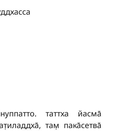
уддхасса
̄
о ануппатто. таттха йасма̄
̣иладдха̄, там̣ пака̄сетва̄