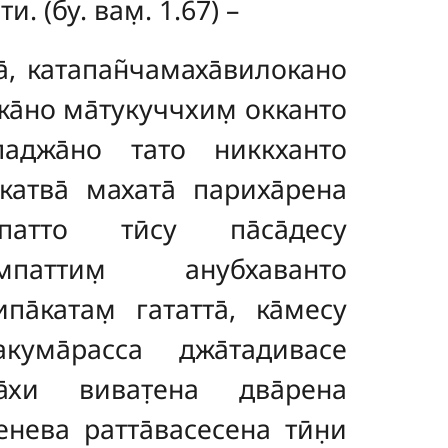
. (бу. вам̣. 1.67) –
тва̄, катапан̃чамаха̄вилокано
а̄но ма̄тукуччхим̣ окканто
паджа̄но тато никкханто
катва̄ махата̄ париха̄рена
атто тӣсу па̄са̄десу
паттим̣ анубхаванто
па̄катам̣ гататта̄, ка̄месу
акума̄расса джа̄тадивасе
а̄хи виват̣ена два̄рена
нева ратта̄васесена тӣн̣и