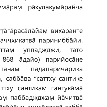
ма̄рам̣ ра̄хулакума̄ран̃ча
а̄га̄раса̄ла̄йам̣ вихаранте
 саччхикатва̄ паринибба̄йи.
иттам̣ уппаджджи, тато
. 868 а̄дайо) парийоса̄не
а̄нам̣ па̄дапарича̄рика̄
, сабба̄ва ‘‘саттху сантике
аттху сантикам̣ гантука̄ма̄
рам̣ паббаджджам̣ йа̄читва̄
̄са̄йа̄ни аччха̄детва̄ сабба̄