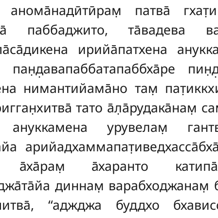
нома̄надӣтӣрам̣ патва̄ гхат̣ик
а̄ паббаджито, та̄вадева вас
па̄са̄дикена ирийа̄патхена анукка
̄ пан̣д̣авапаббатапаббха̄ре пин̣д̣
а нимантийама̄но там̣ пат̣иккхип
гган̣хитва̄ тато а̄л̣а̄рудака̄нам̣ с
а̄ ануккамена урувелам̣ гантв
а̄йа арийадхаммапат̣иведхасса̄бха̄в
ам̣ а̄ха̄рам̣ а̄харанто катип
джа̄та̄йа диннам̣ варабходжанам̣ бх
итва̄, ‘‘аджджа буддхо бхависса̄м