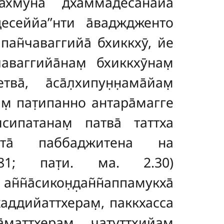
ахмуна̄ дхаммадесана̄йа
десеййа’’нти а̄вадждженто
ме пан̃чаваггийа̄ бхиккхӯ, йе
чаваггийа̄нам̣ бхиккхӯнам̣
, а̄са̄л̣хипун̣н̣ама̄йам̣
ам̣ пат̣ипанно антара̄магге
сипатанам̣ патва̄ таттха
 анта̄ паббаджитена на
1081; пат̣и. ма. 2.30)
кон̣д̣ан̃н̃аппамукха̄
бхаддийаттхерам̣, паккхасса
̄маттхерам̣, чатуттхийам̣