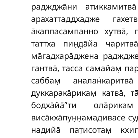
раджджа̄ни атиккамитва̄ а
арахаттаддхадже гахетв
а̄каппасампанно хутва̄, 
таттха пин̣д̣а̄йа чаритва
ма̄гадхара̄джена раджджен
гантва̄, тасса самайам̣ пари
саббам̣ аналан̇каритв
дуккарака̄рикам̣ катва̄, т
бодха̄йа̄’’ти ол̣а̄рик
виса̄кха̄пун̣н̣амадивасе су
надийа̄ пат̣исотам̣ кхип