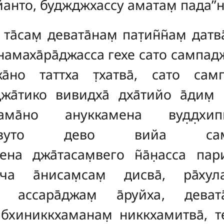
анто, буджджхассу аматам̣ пада’’нти
о
та̄сам̣ девата̄нам̣ пат̣ин̃н̃ам̣ да
амаха̄ра̄джасса гехе сато сампадж
а̄но таттха т̣хатва̄, сато сам
а̄тико вивидха̄ дха̄тийо а̄дим̣ 
ма̄но ануккамена вуд̣д̣хипп
напаривуто дево вийа сам
на джа̄тасам̣вего н̃а̄н̣асса пари
а а̄нисам̣сам̣ дисва̄, ра̄хул
м̣ ассара̄джам̣ а̄руйха
, деват
̄бхиниккхаманам̣ никкхамитва̄, те