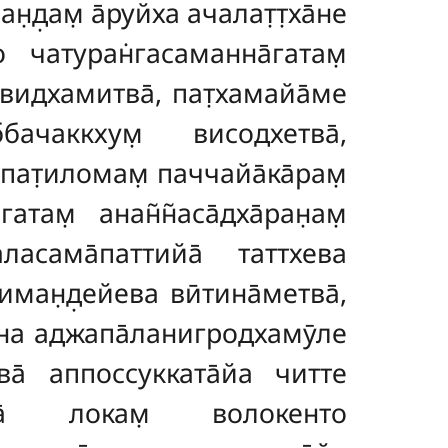
д̣ам̣ а̄руйха ачалат̣т̣ха̄не
 чатуран̇гасаманна̄гатам̣
̣ видхамитва̄, пат̣хамайа̄ме
чаккхум̣ висодхетва̄,
апат̣иломам̣ паччайа̄ка̄рам̣
ам̣ анан̃н̃аса̄дха̄ран̣ам̣
ласама̄паттийа̄ таттхева
ман̣д̣ейева вӣтина̄метва̄,
уна аджапа̄ланигродхамӯле
а̄ аппоссукката̄йа читте
на̄ локам̣ волокенто