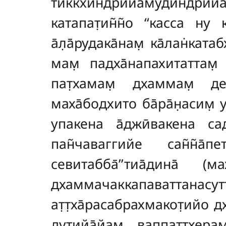
тиккхиндрийамудиндрийа
катапат̣ин̃н̃о ‘‘касса н
а̄л̣а̄рудака̄нам̣ ка̄лан̇ката
мам̣ падха̄напахитаттам̣ у
пат̣хамам̣ дхаммам̣ десе
маха̄бодхито ба̄ра̄н̣асим̣
упакена а̄джӣвакена са
пан̃чаваггийе сан̃н̃а
севитабба̄’’тиа̄дина̄
дхаммачаккапаваттана
ат̣т̣ха̄расабрахмакот̣ийо 
дутийа̄йам̣ ваппаттхерам