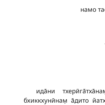
намо та
ида̄ни
тхерӣга̄тха̄
бхиккхунӣнам̣ а̄дито йатх