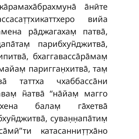
а̄рамаха̄брахмуна̄ а̄нӣте
сасат̣т̣хикаттхеро вийа
мена ра̄джагахам̣ патва̄,
апа̄там̣ парибхун̃джитва̄,
итва̄, бхаггавасса̄ра̄мам̣
амайам̣ паригган̣хитва̄, там̣
а̄ таттха чхаббасса̄ни
ам̣ н̃атва̄ ‘‘на̄йам̣ магго
а̄хена балам̣ га̄хетва̄
ун̃джитва̄, суван̣н̣апа̄тим̣
ӣ’’ти катасаннит̣т̣ха̄но