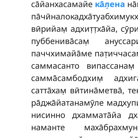
са̄йанхасамайе
ка̄л̣ена
на̄
па̄чӣналокадха̄туабхиму
вӣрийам̣ адхит̣т̣ха̄йа, су
пуббенива̄сам̣ ануссари
паччхимайа̄ме пат̣иччасамуп
саммасанто випассанам̣ ва
самма̄самбодхим̣ адхига
сатта̄хам̣
вӣтина̄метва̄, 
ра̄джа̄йатанамӯле мадхуп
нисинно дхаммата̄йа дха
наманте маха̄брахму