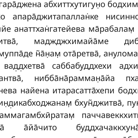
гара̄джена абхиттхутигун̣о бодхиман̣
кхо апара̄джитапаллан̇ке нисинно
̄рийе анаттхан̇гатейева ма̄рабалам
тва̄
, маджджхимайа̄ме дибба
па̄де н̃а̄н̣ам̣ ота̄ретва̄, анулом
д̣д̣хетва̄ саббабуддхехи адхигат
нтва̄, нибба̄на̄рамман̣а̄йа пха
тенева найена итарасатта̄хепи бодхи
ин̣д̣икабходжанам̣ бхун̃джитва̄, п
ммагамбхӣратам̣ паччавеккхитв
на̄ а̄йа̄чито буддхачаккху