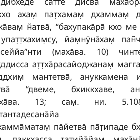
̄дибхеде сатте дисва̄ маха̄бр
у кхо ахам̣ пат̣хамам̣ дхаммам̣ 
бха̄вам̣ н̃атва̄, ‘‘бахупака̄ра̄ кхо 
пат̣т̣хахим̣су, йам̣нӯна̄хам̣ пан̃
ййа’’нти (маха̄ва. 10) чинтетва̄
 уддисса ат̣т̣ха̄расайоджанам̣ магг
ддхим̣ мантетва̄, ануккамена и
̄петва̄ ‘‘двеме, бхиккхаве,
 (маха̄ва. 13; сам̣. ни. 5.
суттантадесана̄йа ан̃н̃а̄си
дхамма̄матам̣ па̄йетва̄ па̄т̣ипаде 
̣, паккхасса татийа̄йам̣ маха̄на