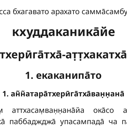
сса бхагавато арахато самма̄самб
кхуддаканика̄йе
тхерӣга̄тха̄-ат̣т̣хакатха
1. екаканипа̄то
1. ан̃н̃атара̄тхерӣга̄тха̄ван̣н̣ана̄
нам̣ аттхасам̣ван̣н̣ана̄йа ока̄с
а̄ паббаджджа̄ упасампада̄ ча пат