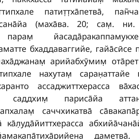
ттипхале патит̣т̣ха̄петва̄, па
есана̄йа (маха̄ва. 20; сам̣. н
 парам̣ йасада̄ракаппамукхе 
аматте бхаддаваггийе, гайа̄сӣсе пи
маха̄джанам̣ арийабхӯмим̣ ота̄ре
ттипхале нахутам̣ саран̣аттайе пат
харанто ассаджиттхерасса ва̄ха
ва̄, саддхим̣ париса̄йа атт
гапхалам̣ саччхикатва̄ са̄вакапа
тва̄ ка̄л̣уда̄йиттхерасса абхийа̄чан
амакапа̄т̣иха̄рийена даметва̄,