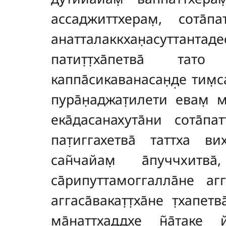
ассаджиттхерам̣, сота̄па
анатталаккхан̣асуттантад
патит̣т̣ха̄петва̄ тато
каппа̄сикаванасан̣д̣е тим̣с
пура̄н̣аджат̣илети евам̣ 
ека̄дасанахута̄ни сота̄па
пат̣иггахетва̄ таттха ви
сан̃чайам̣ а̄пуччхит
са̄рипуттамоггалла̄не аг
аггаса̄вакат̣т̣ха̄не т̣хапе
ма̄наттхаддхе н̃а̄таке й