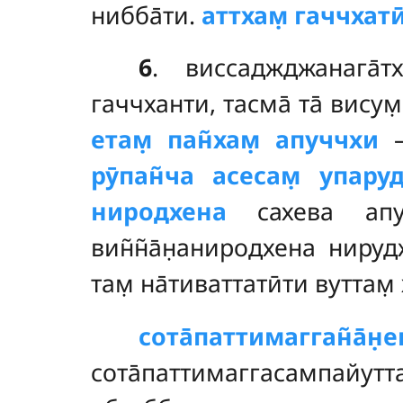
нибба̄ти.
аттхам̣ гаччхати
6
. виссаджджанага̄тх
гаччханти, тасма̄ та̄ висум
етам̣ пан̃хам̣ апуччхи
–
рӯпан̃ча асесам̣ упару
ниродхена
сахева апу
вин̃н̃а̄н̣аниродхена нируд
там̣ на̄тиваттатӣти вуттам̣
сота̄паттимагган̃
сота̄паттимаггасампайу