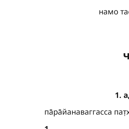
намо та
ч
1. 
па̄ра̄йанаваггасса
пат
1
.