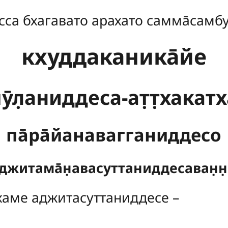
сса бхагавато арахато самма̄самб
кхуддаканика̄йе
ӯл̣аниддеса-ат̣т̣хакатх
па̄ра̄йанавагганиддесо
аджитама̄н̣авасуттаниддесаван̣н̣
̣хаме аджитасуттаниддесе –