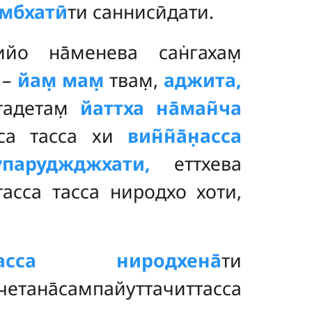
мбхатӣ
ти саннисӣдати.
ийо на̄менева сан̇гахам̣
 –
йам̣ мам̣
твам̣,
аджита,
 тадетам̣
йаттха на̄ман̃ча
сса тасса хи
вин̃н̃а̄н̣асса
упаруджджхати,
еттхева
̄ тасса тасса ниродхо хоти,
̃а̄н̣асса ниродхена̄
ти
тана̄сампайуттачиттасса