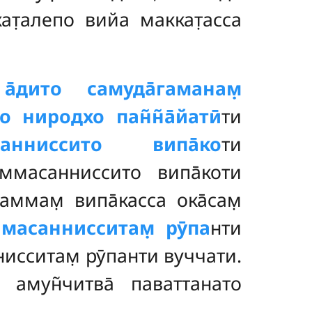
кат̣алепо вийа маккат̣асса
.
а̄дито самуда̄гаманам̣
о ниродхо пан̃н̃а̄йатӣ
ти
санниссито випа̄ко
ти
аммасанниссито випа̄коти
аммам̣ випа̄касса ока̄сам̣
̄масаннисситам̣ рӯпа
нти
ннисситам̣ рӯпанти вуччати.
̣ амун̃читва̄ паваттанато