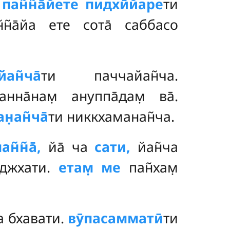
.
пан̃н̃а̄йете пидхӣйаре
ти
н̃н̃а̄йа ете сота̄ саббасо
ан̃ча̄
ти паччайан̃ча.
нна̄нам̣ ануппа̄дам̣ ва̄.
н̣ан̃ча̄
ти никкхаманан̃ча.
ан̃н̃а̄,
йа̄ ча
сати,
йан̃ча
джхати.
етам̣ ме
пан̃хам̣
на бхавати.
вӯпасамматӣ
ти