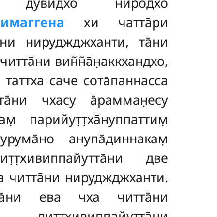
тха дувидхо ниродхо
тимаггена
хи чатта̄ри
а̄ни нируджджханти, та̄ни
 читта̄ни вин̃н̃а̄н̣аккхандхо,
̄. таттха саче сота̄паннасса
та̄ни чхасу а̄рамман̣есу
м̣ парийут̣т̣ха̄нуппаттим̣
курума̄но анупа̄диннакам̣
̣т̣хивиппайутта̄ни две
чха читта̄ни нируджджханти.
 та̄ни ева чха читта̄ни
̣т̣хивиппайутта̄ни