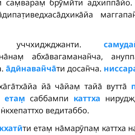
м̣ сам̣варам̣ брӯмӣти адхиппа̄йо
̄дипат̣иведхаса̄дхика̄йа маггапа
 уччхиджджанти.
самудай
а̄нам̣ абха̄вагаманан̃ча, ануппа
а.
а̄дӣнаван̃ча̄
ти досан̃ча.
ниссара
ха̄га̄тха̄йа йа̄ ча̄йам̣ тайа̄ вутта̄
п
, етам̣
саббампи
каттха
нирудж
ан̇кхепаттхо ведитаббо.
жхатӣ
ти етам̣ на̄марӯпам̣ каттха 