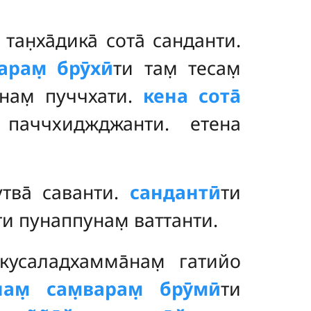
тан̣ха̄дика̄ сота̄ санданти.
арам̣ брӯхӣ
ти там̣ тесам̣
а̄нам̣ пуччхати.
кена сота̄
 паччхиджджанти. етена
утва̄ саванти.
сандантӣ
ти
ти пунаппунам̣ ваттанти.
̄кусаладхамма̄нам̣ гатийо
нам̣ сам̣варам̣ брӯмӣ
ти