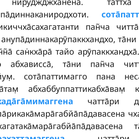
ена нируджджханена. тат
упа̄диннаканиродхоти.
сота̄пат
чикиччха̄сахагатанти пан̃ча читт
̣ анупа̄диннакарӯпаккхандхо
, та̄ни
̃н̃а̄ сан̇кха̄ра̄ тайо арӯпаккхандха
то абхависса̄, та̄ни пан̃ча
чит
еййум̣. сота̄паттимагго пана неса
а̄там̣ абхаббуппаттикабха̄вам̣ 
када̄га̄мимаггена
чатта̄ри дит
̣а̄рикака̄мара̄габйа̄па̄давасена 
агатака̄мара̄габйа̄па̄давасена
рахаттамаггена
чатта̄ри дит