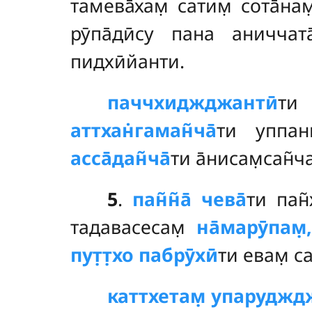
тамева̄хам̣ сатим̣ сота̄на
рӯпа̄дӣсу пана аниччата
пидхӣйанти.
паччхиджджантӣ
ти
аттхан̇гаман̃ча̄
ти уппанн
асса̄дан̃ча̄
ти а̄нисам̣сан̃ч
5
.
пан̃н̃а̄ чева̄
ти пан̃
тадавасесам̣
на̄марӯпам̣
пут̣т̣хо пабрӯхӣ
ти евам̣ с
каттхетам̣ упаруджд