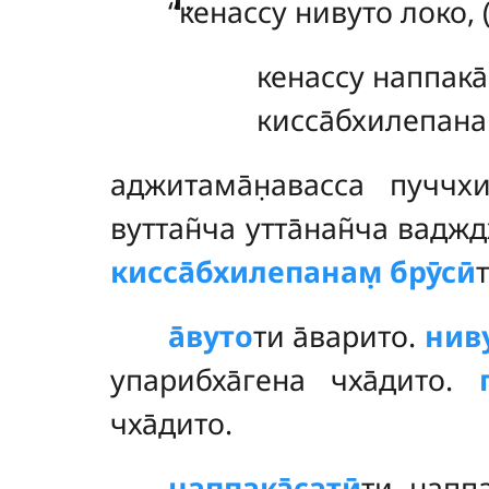
‘‘кенассу нивуто локо, 
кенассу наппака̄
кисса̄бхилепанам
аджитама̄н̣авасса пуччх
вуттан̃ча утта̄нан̃ча вадж
кисса̄бхилепанам̣ брӯсӣ
а̄вуто
ти
а̄варито.
нив
упарибха̄гена чха̄дито.
чха̄дито.
наппака̄сатӣ
ти наппа