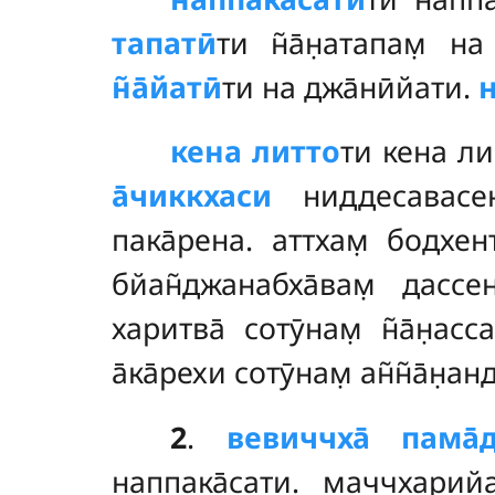
тапатӣ
ти н̃а̄н̣атапам̣ 
н̃а̄йатӣ
ти на джа̄нӣйати.
н
кена
литто
ти кена л
а̄чиккхаси
ниддесавас
пака̄рена. аттхам̣ бодхе
бйан̃джанабха̄вам̣ дасс
харитва̄ сотӯнам̣ н̃а̄н̣а
а̄ка̄рехи сотӯнам̣ ан̃н̃а̄н
2
.
вевиччха̄ пама̄д
наппака̄сати. маччхарийа