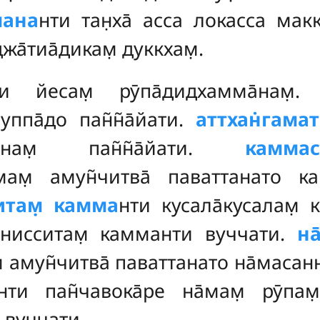
пана
нти тан̣ха̄ асса локасса мак
жа̄тиа̄дикам̣ дуккхам̣.
ти йесам̣ рӯпа̄дидхамма̄нам̣
уппа̄до пан̃н̃а̄йати.
аттхан̇гамат
анам̣ пан̃н̃а̄йати.
камма
ммам̣ амун̃читва̄ паваттанато к
итам̣ камма
нти кусала̄кусалам̣ к
саннисситам̣ камманти вуччати.
на
м̣ амун̃читва̄ паваттанато на̄маса
нти пан̃чавока̄ре на̄мам̣ рӯпам
 вуччати.