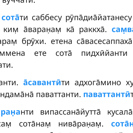
сота̄
ти саббесу рӯпа̄диа̄йатанесу 
 ким̣ а̄варан̣ам̣ ка̄ раккха̄.
сам̣в
̣варам̣ брӯхи. етена са̄васесаппах
ммена ете сота̄ пидхӣйанти
ати.
анти.
а̄савантӣ
ти адхога̄мино х
ндама̄на̄ паваттанти.
паваттантӣ
ран̣а
нти випассана̄йутта̄ кусала
м̣ сота̄нам̣ нива̄ран̣ам̣
.
сота̄