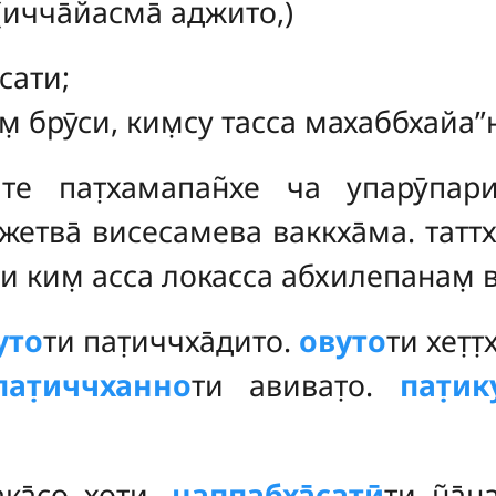
(ичча̄йасма̄ аджито,)
сати;
̣ брӯси, ким̣су тасса махаббхайа’’н
ите пат̣хамапан̃хе ча упарӯпа
джетва̄ висесамева ваккха̄ма. татт
ти ким̣ асса локасса абхилепанам̣ 
уто
ти пат̣иччха̄дито.
овуто
ти хет̣т
пат̣иччханно
ти авиват̣о.
пат̣и
ка̄со хоти.
наппабха̄сатӣ
ти н̃а̄