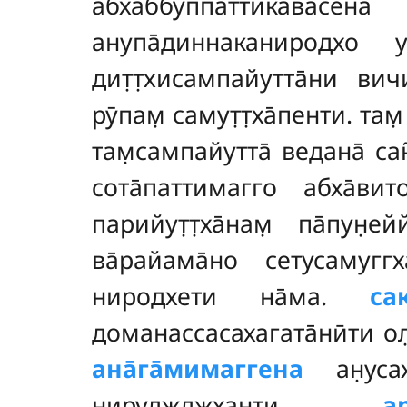
абхаббуппаттикавас
анупа̄диннаканиродхо 
дит̣т̣хисампайутта̄ни ви
рӯпам̣ самут̣т̣ха̄пенти
. там
там̣сампайутта̄ ведана̄ сан
сота̄паттимагго абха̄ви
парийут̣т̣ха̄нам̣ па̄пун̣
ва̄райама̄но сетусамуггх
ниродхети на̄ма.
са
доманассасахагата̄нӣти ол
ана̄га̄мимаггена
ан̣усах
нируджджханти.
а