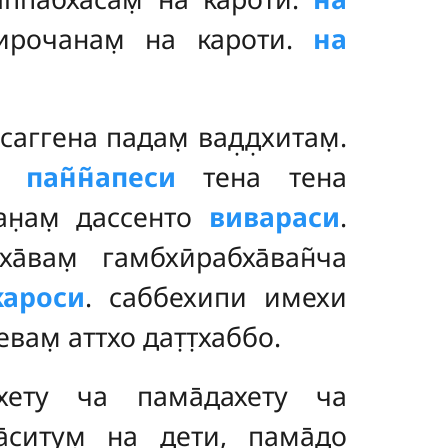
авирочанам̣ на кароти.
на
саггена падам̣ вад̣д̣хитам̣.
.
пан̃н̃апеси
тена тена
ран̣ам̣ дассенто
вивараси
.
̄вам̣ гамбхӣрабха̄ван̃ча
̄кароси
. саббехипи имехи
евам̣ аттхо дат̣т̣хаббо.
хету ча пама̄дахету ча
а̄ситум̣ на дети, пама̄до