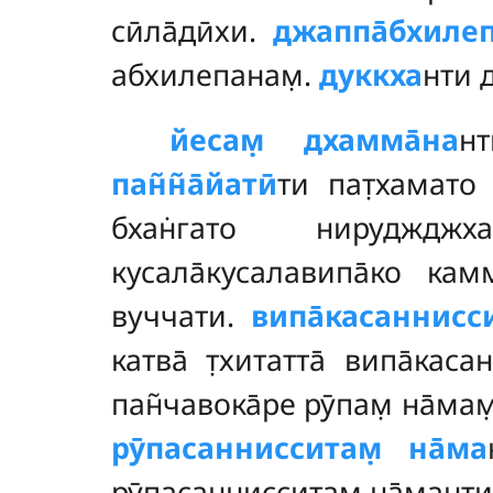
сӣла̄дӣхи.
джаппа̄бхиле
абхилепанам̣.
дуккха
нти д
йесам̣ дхамма̄на
н
пан̃н̃а̄йатӣ
ти пат̣хамато 
бхан̇гато нируджджх
кусала̄кусалавипа̄ко ка
вуччати.
випа̄касаннисс
катва̄ т̣хитатта̄ випа̄ка
пан̃чавока̄ре рӯпам̣ на̄ма
рӯпасаннисситам̣ на̄ма
рӯпасаннисситам̣ на̄манти