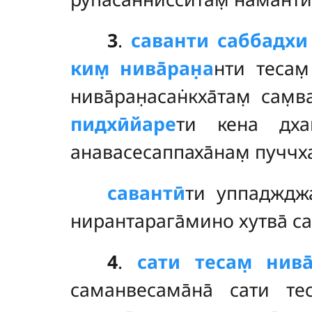
3
.
саванти саббадхи 
ким̣ нива̄ран̣а
нти тесам̣
нива̄ран̣асан̇кха̄там̣ сам
пидхӣйаре
ти кена дха
анавасесаппаха̄нам̣ пуччх
савантӣ
ти
уппадждж
нирантарага̄мино хутва̄ са
4
.
сати
тесам̣ нива̄
саманвесама̄на̄ сати теса