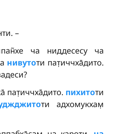
ти. –
рипан̃хе ча ниддесесу ча
ха
нивуто
ти пат̣иччха̄дито.
вадеси?
̣ха̄ пат̣иччха̄дито.
пихито
ти
куджджито
ти адхомукхам̣
н̣аппабха̄сам̣ на кароти.
на