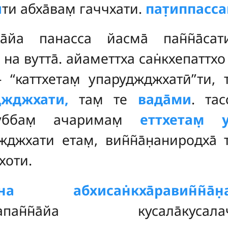
̄
ти абха̄вам̣ гаччхати.
пат̣иппасса
а̄йа панасса йасма̄ пан̃н̃а̄сат
̣ на вутта̄. айаметтха сан̇кхепаттхо
 ‘‘каттхетам̣ упаруджджхатӣ’’ти,
джджхати,
там̣ те
вада̄ми
. та
ббам̣ ачаримам̣
еттхетам̣ 
жджхати етам̣, вин̃н̃а̄н̣аниродха
 хоти.
а̄н̣ена абхисан̇кха̄равин̃н
ттапан̃н̃а̄йа кусала̄кусалаче