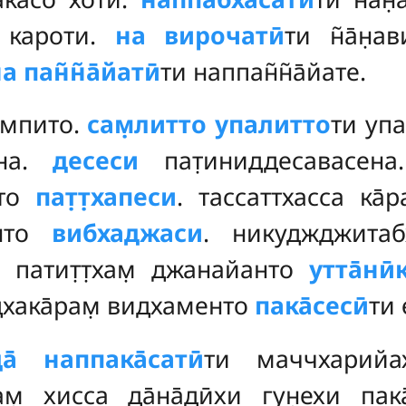
на кароти.
на вирочатӣ
ти н̃а̄н̣
а пан̃н̃а̄йатӣ
ти наппан̃н̃а̄йате.
импито.
сам̣литто упалитто
ти упа
ена.
десеси
пат̣иниддесавасена
нто
пат̣т̣хапеси
. тассаттхасса ка̄
енто
вибхаджаси
. никуджджитабха
сса патит̣т̣хам̣ джанайанто
утта̄ни
̣андхака̄рам̣ видхаменто
пака̄сесӣ
ти 
а̄ наппака̄сатӣ
ти маччхарийа
м̣ хисса да̄на̄дӣхи гун̣ехи пак