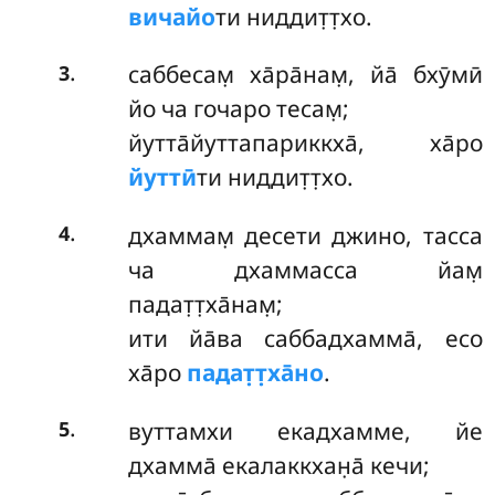
вичайо
ти ниддит̣т̣хо.
.
саббесам̣ ха̄ра̄нам̣, йа̄ бхӯмӣ
3
йо ча гочаро тесам̣;
йутта̄йуттапариккха̄, ха̄ро
йуттӣ
ти ниддит̣т̣хо.
.
дхаммам̣ десети джино, тасса
4
ча дхаммасса йам̣
падат̣т̣ха̄нам̣;
ити йа̄ва саббадхамма̄, есо
ха̄ро
падат̣т̣ха̄но
.
.
вуттамхи екадхамме, йе
5
дхамма̄ екалаккхан̣а̄ кечи;