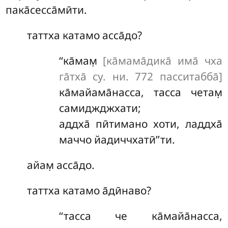
пака̄сесса̄мӣти.
таттха
катамо асса̄до?
‘‘ка̄мам̣
[ка̄мама̄дика̄ има̄ чха
га̄тха̄ су. ни. 772 пасситабба̄]
ка̄майама̄насса, тасса четам̣
самиджджхати;
аддха̄ пӣтимано хоти, ладдха̄
маччо йадиччхатӣ’’ти.
айам̣ асса̄до.
таттха катамо а̄дӣнаво?
‘‘тасса
че ка̄майа̄насса,