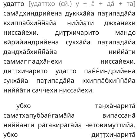
удатто
[удаттхо (сӣ.) у + а̄ + да̄ + та]
сама̄дхиндрийена дуккха̄йа пат̣ипада̄йа
кхиппа̄бхин̃н̃а̄йа
ниййа̄ти джха̄нехи
ниссайехи. дит̣т̣хичарито мандо
вӣрийиндрийена сукха̄йа пат̣ипада̄йа
дандха̄бхин̃н̃а̄йа ниййа̄ти
саммаппадха̄нехи ниссайехи.
дит̣т̣хичарито удатто пан̃н̃индрийена
сукха̄йа пат̣ипада̄йа кхиппа̄бхин̃н̃а̄йа
ниййа̄ти саччехи ниссайехи.
убхо тан̣ха̄чарита̄
саматхапуббан̇гама̄йа випассана̄
ниййанти ра̄гавира̄га̄йа четовимуттийа̄.
убхо дит̣т̣хичарита̄