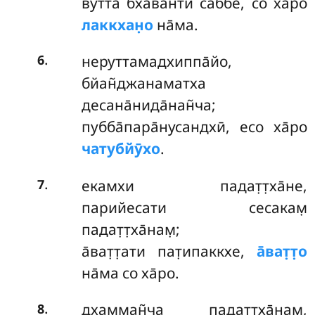
вутта̄ бхаванти саббе, со ха̄ро
лаккхан̣о
на̄ма.
.
неруттамадхиппа̄йо,
6
бйан̃джанаматха
десана̄нида̄нан̃ча;
пубба̄пара̄нусандхӣ, есо ха̄ро
чатубйӯхо
.
.
екамхи падат̣т̣ха̄не,
7
парийесати сесакам̣
падат̣т̣ха̄нам̣;
а̄ват̣т̣ати пат̣ипаккхе,
а̄ват̣т̣о
на̄ма со ха̄ро.
.
дхамман̃ча
падат̣т̣ха̄нам̣,
8