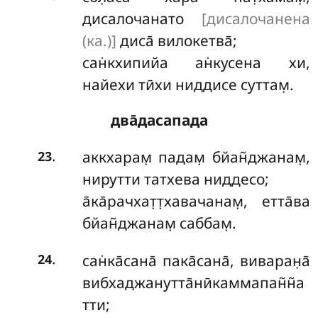
дисалочанато
[дисалочанена
(ка.)]
диса̄ вилокетва̄;
сан̇кхипийа ан̇кусена хи,
найехи тӣхи ниддисе суттам̣.
два̄дасапада
.
аккхарам̣ падам̣ бйан̃джанам̣,
23
нирутти татхева ниддесо;
а̄ка̄рачхат̣т̣хавачанам̣, етта̄ва
бйан̃джанам̣ саббам̣.
.
сан̇ка̄сана̄
пака̄сана̄, виваран̣а̄
24
вибхаджанутта̄нӣкаммапан̃н̃а
тти;