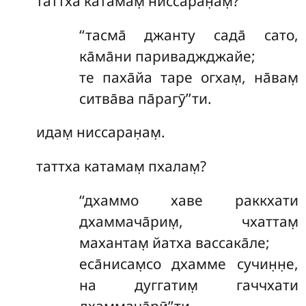
таттха катамам̣ ниссаран̣ам̣?
‘‘тасма̄ джанту сада̄ сато,
ка̄ма̄ни париваджджайе;
те паха̄йа таре огхам̣, на̄вам̣
ситва̄ва па̄рагӯ’’ти.
идам̣ ниссаран̣ам̣.
таттха
катамам̣ пхалам̣?
‘‘дхаммо хаве раккхати
дхаммача̄рим̣, чхаттам̣
махантам̣ йатха вассака̄ле;
еса̄нисам̣со дхамме сучин̣н̣е,
на дуггатим̣ гаччхати