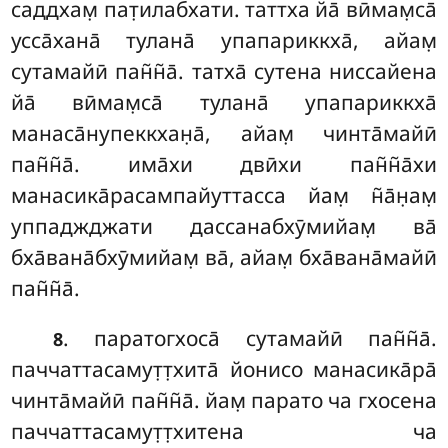
саддхам̣ пат̣илабхати. таттха йа̄ вӣмам̣са̄
усса̄хана̄ тулана̄ упапариккха̄, айам̣
сутамайӣ пан̃н̃а̄. татха̄ сутена ниссайена
йа̄ вӣмам̣са̄ тулана̄ упапариккха̄
манаса̄нупеккхан̣а̄, айам̣ чинта̄майӣ
пан̃н̃а̄. има̄хи двӣхи пан̃н̃а̄хи
манасика̄расампайуттасса йам̣ н̃а̄н̣ам̣
уппаджджати дассанабхӯмийам̣ ва̄
бха̄вана̄бхӯмийам̣ ва̄, айам̣ бха̄вана̄майӣ
пан̃н̃а̄.
. паратогхоса̄ сутамайӣ пан̃н̃а̄.
8
паччаттасамут̣т̣хита̄ йонисо манасика̄ра̄
чинта̄майӣ пан̃н̃а̄. йам̣ парато ча гхосена
паччаттасамут̣т̣хитена ча