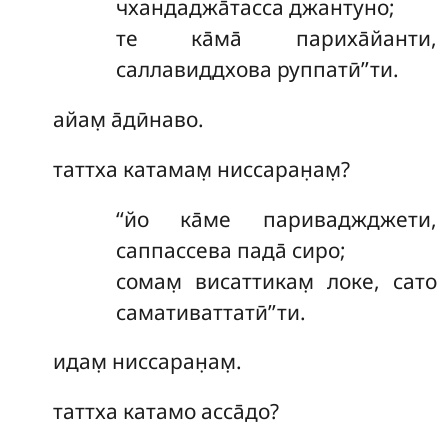
чхандаджа̄тасса джантуно;
те ка̄ма̄ париха̄йанти,
саллавиддхова руппатӣ’’ти.
айам̣ а̄дӣнаво.
таттха катамам̣ ниссаран̣ам̣?
‘‘йо ка̄ме париваджджети,
саппассева пада̄ сиро;
сомам̣ висаттикам̣ локе, сато
самативаттатӣ’’ти.
идам̣ ниссаран̣ам̣.
таттха катамо асса̄до?