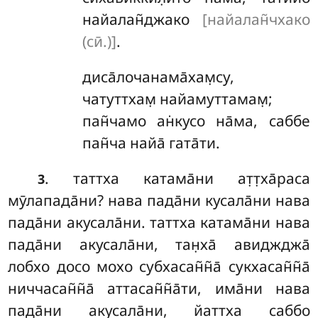
найалан̃джако
[найалан̃чхако
(сӣ.)]
.
диса̄лочанама̄хам̣су
,
чатуттхам̣ найамуттамам̣;
пан̃чамо ан̇кусо на̄ма, саббе
пан̃ча найа̄ гата̄ти.
. таттха катама̄ни ат̣т̣ха̄раса
3
мӯлапада̄ни? нава пада̄ни кусала̄ни нава
пада̄ни акусала̄ни. таттха катама̄ни нава
пада̄ни акусала̄ни, тан̣ха̄ авиджджа̄
лобхо досо мохо субхасан̃н̃а̄ сукхасан̃н̃а̄
ниччасан̃н̃а̄ аттасан̃н̃а̄ти, има̄ни нава
пада̄ни акусала̄ни, йаттха саббо