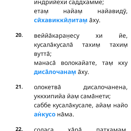
индрийехи саддхамме;
етам̣ найам̣ найавидӯ,
сӣхавиккӣл̣итам̣
а̄ху.
.
веййа̄каран̣есу
хи йе,
20
кусала̄кусала̄ тахим̣ тахим̣
вутта̄;
манаса̄ волокайате, там̣ кху
диса̄лочанам̣
а̄ху.
.
олокетва̄
дисалочанена,
21
уккхипийа йам̣ сама̄нети;
саббе кусала̄кусале, айам̣ найо
ан̇кусо
на̄ма.
.
сол̣аса ха̄ра̄ пат̣хамам̣,
22