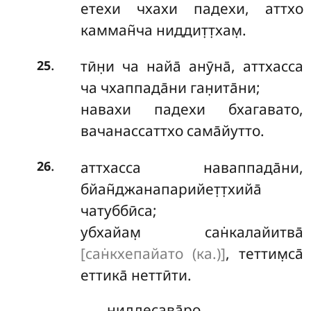
етехи чхахи падехи, аттхо
камман̃ча ниддит̣т̣хам̣.
.
тӣн̣и ча найа̄ анӯна̄, аттхасса
25
ча чхаппада̄ни ган̣ита̄ни;
навахи падехи бхагавато,
вачанассаттхо сама̄йутто.
.
аттхасса наваппада̄ни,
26
бйан̃джанапарийет̣т̣хийа̄
чатуббӣса;
убхайам̣ сан̇калайитва̄
[сан̇кхепайато (ка.)]
, теттим̣са̄
еттика̄ неттӣти.
ниддесава̄ро.