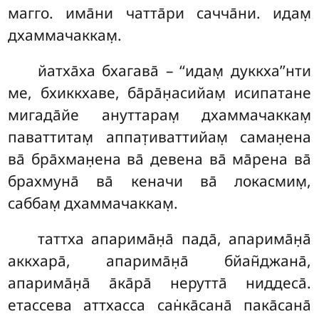
магго. има̄ни чатта̄ри сачча̄ни. идам̣
дхаммачаккам̣.
йатха̄ха
бхагава̄ – ‘‘идам̣ дуккха’’нти
ме, бхиккхаве, ба̄ра̄н̣асийам̣ исипатане
мигада̄йе ануттарам̣ дхаммачаккам̣
паваттитам̣ аппат̣иваттийам̣ саман̣ена
ва̄ бра̄хман̣ена ва̄ девена ва̄ ма̄рена ва̄
брахмуна̄ ва̄ кеначи ва̄ локасмим̣,
саббам̣ дхаммачаккам̣.
таттха
апарима̄н̣а̄ пада̄, апарима̄н̣а̄
аккхара̄, апарима̄н̣а̄ бйан̃джана̄,
апарима̄н̣а̄ а̄ка̄ра̄ нерутта̄ ниддеса̄.
етассева аттхасса сан̇ка̄сана̄ пака̄сана̄