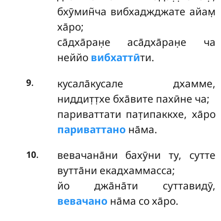
бхӯмин̃ча вибхаджджате айам̣
ха̄ро;
са̄дха̄ран̣е аса̄дха̄ран̣е ча
неййо
вибхаттӣ
ти.
.
кусала̄кусале дхамме,
9
ниддит̣т̣хе бха̄вите пахӣне ча;
париваттати пат̣ипаккхе, ха̄ро
париваттано
на̄ма.
.
вевачана̄ни
бахӯни ту, сутте
10
вутта̄ни екадхаммасса;
йо джа̄на̄ти суттавидӯ,
вевачано
на̄ма со ха̄ро.