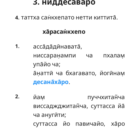
3. ниддесава̄ро
. таттха сан̇кхепато нетти киттита̄.
4
ха̄расан̇кхепо
.
асса̄да̄дӣнавата̄
,
1
ниссаран̣ампи ча пхалам̣
упа̄йо ча;
а̄н̣аттӣ ча бхагавато, йогӣнам̣
десана̄ха̄ро
.
.
йам̣ пуччхитан̃ча
2
виссаджджитан̃ча, суттасса йа̄
ча анугӣти;
суттасса йо павичайо, ха̄ро