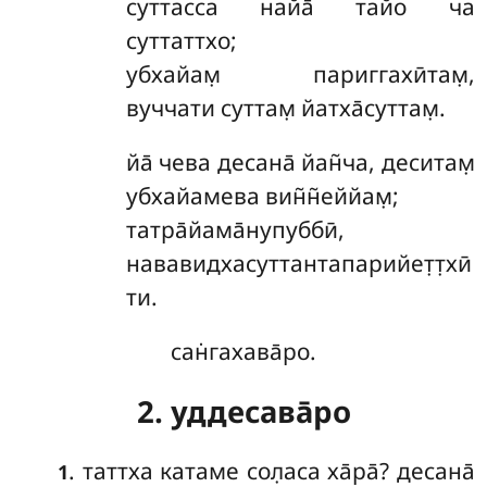
суттасса найа̄ тайо ча
суттаттхо;
убхайам̣ париггахӣтам̣,
вуччати суттам̣ йатха̄суттам̣.
йа̄ чева десана̄ йан̃ча, деситам̣
убхайамева вин̃н̃еййам̣;
татра̄йама̄нупуббӣ,
нававидхасуттантапарийет̣т̣хӣ
ти.
сан̇гахава̄ро.
2. уддесава̄ро
. таттха катаме сол̣аса ха̄ра̄? десана̄
1