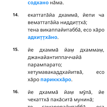
содхано
на̄ма.
.
екаттата̄йа дхамма̄, йепи ча
14
вематтата̄йа ниддит̣т̣ха̄;
тена викаппайитабба̄, есо ха̄ро
адхит̣т̣ха̄но
.
.
йе дхамма̄ йам̣ дхаммам̣,
15
джанайантиппаччайа̄
парампарато;
хетумавакад̣д̣хайитва̄, есо
ха̄ро
париккха̄ро
.
.
йе дхамма̄ йам̣ мӯла̄, йе
16
чекаттха̄ пака̄сита̄ мунина̄;
те самаропайитабба̄, еса