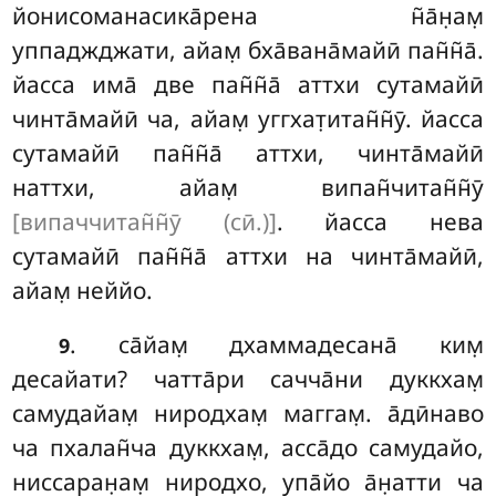
йонисоманасика̄рена н̃а̄н̣ам̣
уппаджджати, айам̣ бха̄вана̄майӣ пан̃н̃а̄.
йасса има̄ две пан̃н̃а̄ аттхи сутамайӣ
чинта̄майӣ ча, айам̣ уггхат̣итан̃н̃ӯ. йасса
сутамайӣ пан̃н̃а̄ аттхи, чинта̄майӣ
наттхи, айам̣ випан̃читан̃н̃ӯ
[випаччитан̃н̃ӯ (сӣ.)]
. йасса нева
сутамайӣ пан̃н̃а̄ аттхи на чинта̄майӣ,
айам̣ неййо.
. са̄йам̣ дхаммадесана̄ ким̣
9
десайати? чатта̄ри сачча̄ни дуккхам̣
самудайам̣ ниродхам̣ маггам̣. а̄дӣнаво
ча пхалан̃ча дуккхам̣, асса̄до самудайо,
ниссаран̣ам̣ ниродхо, упа̄йо а̄н̣атти ча