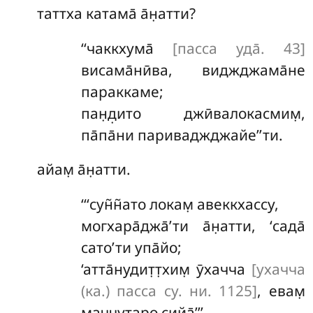
таттха
катама̄ а̄н̣атти?
‘‘чаккхума̄
[пасса уда̄. 43]
висама̄нӣва, виджджама̄не
параккаме;
пан̣д̣ито джӣвалокасмим̣,
па̄па̄ни париваджджайе’’ти.
айам̣ а̄н̣атти.
‘‘‘сун̃н̃ато локам̣ авеккхассу,
могхара̄джа̄’ти а̄н̣атти, ‘сада̄
сато’ти упа̄йо;
‘атта̄нудит̣т̣хим̣ ӯхачча
[ухачча
(ка.) пасса су. ни. 1125]
, евам̣
маччутаро сийа̄’’’.