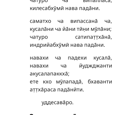
чатуро ча випалла̄са̄,
килесабхӯмӣ нава пада̄ни.
саматхо
ча випассана̄ ча,
кусала̄ни ча йа̄ни тӣн̣и мӯла̄ни;
чатуро сатипат̣т̣ха̄на̄,
индрийабхӯмӣ нава пада̄ни.
навахи ча падехи кусала̄,
навахи ча йуджджанти
акусалапаккха̄;
ете кхо мӯлапада̄, бхаванти
ат̣т̣ха̄раса пада̄нӣти.
уддесава̄ро.