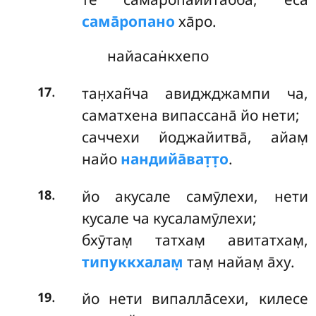
сама̄ропано
ха̄ро.
найасан̇кхепо
.
тан̣хан̃ча авиджджампи ча,
17
саматхена випассана̄ йо нети;
саччехи йоджайитва̄, айам̣
найо
нандийа̄ват̣т̣о
.
.
йо акусале самӯлехи, нети
18
кусале ча кусаламӯлехи;
бхӯтам̣ татхам̣ авитатхам̣,
типуккхалам̣
там̣ найам̣ а̄ху.
.
йо нети випалла̄сехи, килесе
19