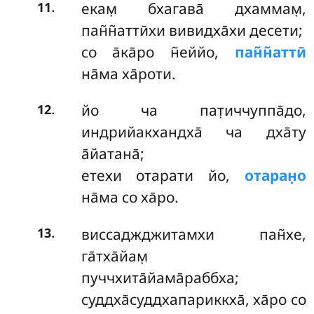
.
екам̣
бхагава̄ дхаммам̣,
11
пан̃н̃аттӣхи вивидха̄хи десети;
со а̄ка̄ро н̃еййо,
пан̃н̃аттӣ
на̄ма ха̄роти.
.
йо ча пат̣иччуппа̄до,
12
индрийакхандха̄ ча дха̄ту
а̄йатана̄;
етехи отарати йо,
отаран̣о
на̄ма со ха̄ро.
.
виссаджджитамхи пан̃хе,
13
га̄тха̄йам̣
пуччхита̄йама̄раббха;
суддха̄суддхапариккха̄, ха̄ро со