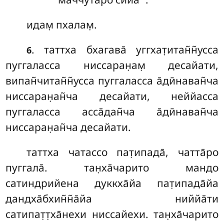
идам̣ пхалам̣.
. таттха бхагава̄ уггхат̣итан̃н̃усса
6
пуггаласса ниссаран̣ам̣ десайати,
випан̃читан̃н̃усса пуггаласса а̄дӣнаван̃ча
ниссаран̣ан̃ча десайати, неййасса
пуггаласса асса̄дан̃ча а̄дӣнаван̃ча
ниссаран̣ан̃ча десайати.
таттха чатассо пат̣ипада̄, чатта̄ро
пуггала̄. тан̣ха̄чарито мандо
сатиндрийена дуккха̄йа пат̣ипада̄йа
дандха̄бхин̃н̃а̄йа ниййа̄ти
сатипат̣т̣ха̄нехи ниссайехи. тан̣ха̄чарито