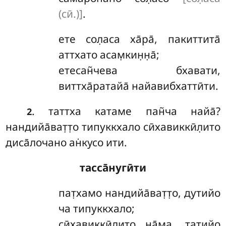
(сӣ.)]
.
ете сол̣аса ха̄ра̄, пакиттита̄
аттхато асам̣кин̣н̣а̄;
етесан̃чева бхавати,
виттха̄ратайа̄ найавибхаттӣти.
. таттха катаме пан̃ча найа̄?
2
нандийа̄ват̣т̣о типуккхало сӣхавиккӣл̣ито
диса̄лочано ан̇кусо ити.
тасса̄нугӣти
пат̣хамо нандийа̄ват̣т̣о, дутийо
ча типуккхало;
сӣхавиккӣл̣ито на̄ма, татийо