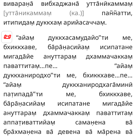
виваран̣а̄ вибхаджана̄ утта̄нӣкаммам̣
[утта̄никаммам̣ (ка.)]
пан̃н̃атти,
итипидам̣ дуккхам̣ арийасаччам̣.
📜
‘‘айам̣ дуккхасамудайо’’ти ме,
бхиккхаве, ба̄ра̄н̣асийам̣ исипатане
мигада̄йе ануттарам̣ дхаммачаккам̣
паваттитам̣…пе…
‘‘айам̣
дуккханиродхо’’ти ме, бхиккхаве…пе…
‘‘айам̣ дуккханиродхага̄минӣ
пат̣ипада̄’’ти ме, бхиккхаве,
ба̄ра̄н̣асийам̣ исипатане мигада̄йе
ануттарам̣ дхаммачаккам̣ паваттитам̣
аппат̣иваттийам̣ саман̣ена ва̄
бра̄хман̣ена ва̄ девена ва̄ ма̄рена ва̄