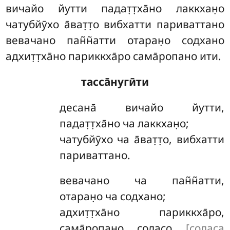
вичайо йутти падат̣т̣ха̄но лаккхан̣о
чатубйӯхо а̄ват̣т̣о вибхатти париваттано
вевачано пан̃н̃атти
отаран̣о содхано
адхит̣т̣ха̄но париккха̄ро сама̄ропано ити.
тасса̄нугӣти
десана̄
вичайо йутти,
падат̣т̣ха̄но ча лаккхан̣о;
чатубйӯхо ча а̄ват̣т̣о, вибхатти
париваттано.
вевачано ча пан̃н̃атти,
отаран̣о ча содхано;
адхит̣т̣ха̄но париккха̄ро,
сама̄ропано сол̣асо
[сол̣аса