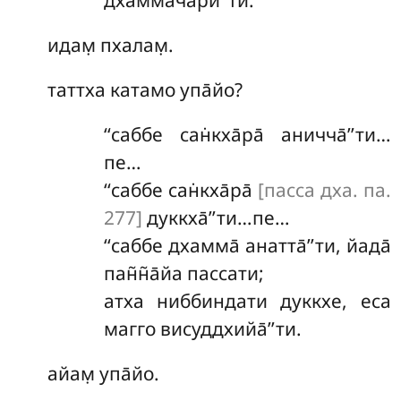
дхаммача̄рӣ’’ти.
идам̣ пхалам̣.
таттха катамо упа̄йо?
‘‘саббе сан̇кха̄ра̄ аничча̄’’ти…
пе…
‘‘саббе сан̇кха̄ра̄
[пасса дха. па.
277]
дуккха̄’’ти…пе…
‘‘саббе дхамма̄ анатта̄’’ти, йада̄
пан̃н̃а̄йа пассати;
атха ниббиндати дуккхе, еса
магго висуддхийа̄’’ти.
айам̣ упа̄йо.