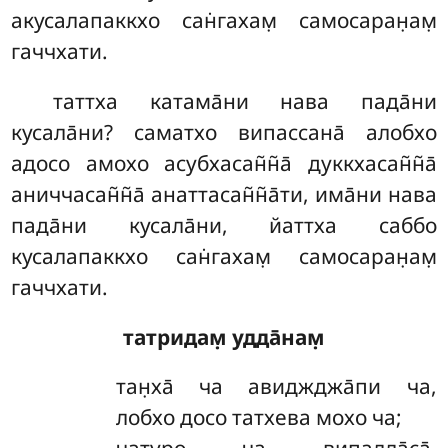
акусалапаккхо сан̇гахам̣ самосаран̣ам̣
гаччхати.
таттха катама̄ни нава пада̄ни
кусала̄ни? саматхо випассана̄ алобхо
адосо амохо асубхасан̃н̃а̄ дуккхасан̃н̃а̄
аниччасан̃н̃а̄ анаттасан̃н̃а̄ти, има̄ни нава
пада̄ни кусала̄ни, йаттха саббо
кусалапаккхо сан̇гахам̣ самосаран̣ам̣
гаччхати.
татридам̣ удда̄нам̣
тан̣ха̄
ча авиджджа̄пи ча,
лобхо досо татхева мохо ча;