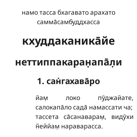
намо тасса бхагавато арахато
самма̄самбуддхасса
кхуддаканика̄йе
неттиппакаран̣апа̄л̣и
1. сан̇гахава̄ро
йам̣
локо пӯджайате,
салокапа̄ло сада̄ намассати ча;
тассета са̄санаварам̣, видӯхи
н̃еййам̣ нараварасса.