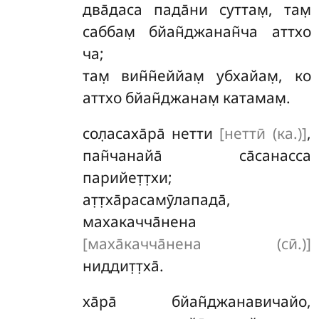
два̄даса пада̄ни суттам̣, там̣
саббам̣ бйан̃джанан̃ча аттхо
ча;
там̣ вин̃н̃еййам̣ убхайам̣, ко
аттхо бйан̃джанам̣ катамам̣.
сол̣асаха̄ра̄ нетти
[неттӣ (ка.)]
,
пан̃чанайа̄ са̄санасса
парийет̣т̣хи;
ат̣т̣ха̄расамӯлапада̄,
махакачча̄нена
[маха̄качча̄нена (сӣ.)]
ниддит̣т̣ха̄.
ха̄ра̄
бйан̃джанавичайо,