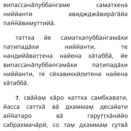
випассана̄пуббан̇гаме саматхена
ниййанти авиджджа̄вира̄га̄йа
пан̃н̃а̄вимуттийа̄.
таттха йе саматхапуббан̇гама̄хи
пат̣ипада̄хи ниййанти, те
нандийа̄ват̣т̣ена найена ха̄табба̄, йе
випассана̄пуббан̇гама̄хи пат̣ипада̄хи
ниййанти, те сӣхавиккӣл̣итена найена
ха̄табба̄.
. сва̄йам̣
ха̄ро каттха самбхавати,
7
йасса саттха̄ ва̄ дхаммам̣ десайати
ан̃н̃атаро ва̄ гарут̣т̣ха̄нӣйо
сабрахмача̄рӣ, со там̣ дхаммам̣ сутва̄