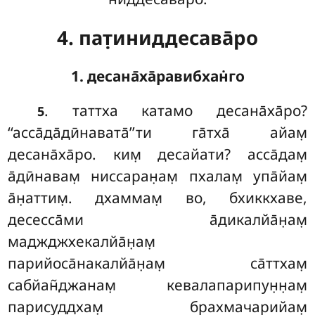
4. пат̣иниддесава̄ро
1. десана̄ха̄равибхан̇го
. таттха катамо десана̄ха̄ро?
5
‘‘асса̄да̄дӣнавата̄’’ти га̄тха̄ айам̣
десана̄ха̄ро. ким̣ десайати? асса̄дам̣
а̄дӣнавам̣ ниссаран̣ам̣ пхалам̣ упа̄йам̣
а̄н̣аттим̣. дхаммам̣ во, бхиккхаве,
десесса̄ми а̄дикалйа̄н̣ам̣
маджджхекалйа̄н̣ам̣
парийоса̄накалйа̄н̣ам̣ са̄ттхам̣
сабйан̃джанам̣ кевалапарипун̣н̣ам̣
парисуддхам̣ брахмачарийам̣