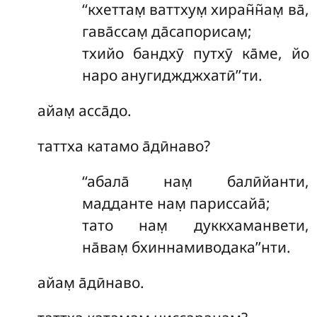
‘‘кхеттам̣ ваттхум̣ хиран̃н̃ам̣ ва̄,
гава̄ссам̣ да̄сапорисам̣;
тхийо бандхӯ путхӯ ка̄ме, йо
наро анугиджджхатӣ’’ти.
айам̣ асса̄до.
таттха катамо а̄дӣнаво?
‘‘абала̄ нам̣ балӣйанти,
мадданте нам̣ париссайа̄;
тато нам̣ дуккхаманвети,
на̄вам̣ бхиннамиводака’’нти.
айам̣ а̄дӣнаво.