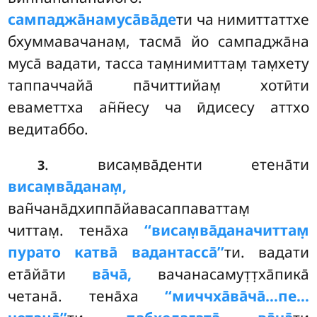
сампаджа̄намуса̄ва̄де
ти ча нимиттаттхе
бхуммавачанам̣, тасма̄
йо сампаджа̄на
муса̄ вадати, тасса там̣нимиттам̣ там̣хету
таппаччайа̄ па̄читтийам̣ хотӣти
еваметтха ан̃н̃есу ча ӣдисесу аттхо
ведитаббо.
. висам̣ва̄денти етена̄ти
3
висам̣ва̄данам̣,
ван̃чана̄дхиппа̄йавасаппаваттам̣
читтам̣. тена̄ха
‘‘висам̣ва̄даначиттам̣
пурато катва̄ вадантасса̄’’
ти. вадати
ета̄йа̄ти
ва̄ча̄,
вачанасамут̣т̣ха̄пика̄
четана̄. тена̄ха
‘‘миччха̄ва̄ча̄…пе…