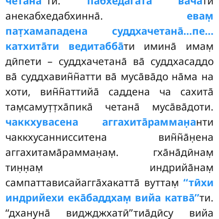
четана̄’’
ти.
пабхедагата̄ ва̄ча̄
ти
анекабхедабхинна̄.
евам̣
пат̣хамападена суддхачетана̄…пе…
катхита̄ти ведитабба̄
ти имина̄ имам̣
дӣпети – суддхачетана̄ ва̄ суддхасаддо
ва̄ суддхавин̃н̃атти ва̄ муса̄ва̄до на̄ма на
хоти, вин̃н̃аттийа̄ саддена ча сахита̄
там̣самут̣т̣ха̄пика̄ четана̄ муса̄ва̄доти.
чаккхувасена аггахита̄рамман̣а
нти
чаккхусаннисситена вин̃н̃а̄н̣ена
аггахитама̄рамман̣ам̣. гха̄на̄дӣнам̣
тин̣н̣ам̣ индрийа̄нам̣
сампаттависайагга̄хакатта̄ вуттам̣
‘‘тӣхи
индрийехи ека̄баддхам̣ вийа катва̄’’
ти.
‘‘дхануна̄ виджджхатӣ’’тиа̄дӣсу вийа