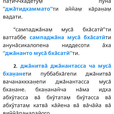
пат̣иччха̄детум̣ пуна
‘‘джа̄тидхаммато’’
ти ан̃н̃ам̣ ка̄ран̣ам̣
вадати.
‘‘сампаджа̄нам̣ муса̄ бха̄сатӣ’’ти
ваттаббе
сампаджа̄на муса̄ бха̄сатӣ
ти
ануна̄сикалопена ниддесоти а̄ха
‘‘джа̄нанто муса̄ бха̄сатӣ’’
ти.
.
джа̄нитва̄ джа̄нантасса ча муса̄
2
бхан̣ане
ти пуббабха̄гепи джа̄нитва̄
вачанаккхан̣епи джа̄нантасса муса̄
бхан̣ане. бхан̣анан̃ча на̄ма идха
абхӯтасса ва̄ бхӯтатам̣ бхӯтасса ва̄
абхӯтатам̣ катва̄ ка̄йена ва̄ ва̄ча̄йа ва̄
вин̃н̃а̄панапайого.