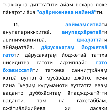
‘‘чаккхуна̄ дит̣т̣ха’’нти айам̣ воха̄ро локе
па̄кат̣оти а̄ха
‘‘ол̣а̄рикенева найена̄’’
ти.
.
авӣмам̣ситва̄
ти
11
анупапариккхитва̄.
анупадха̄ретва̄
ти
авиниччхинитва̄.
джал̣атта̄
ти
ан̃н̃а̄н̣ата̄йа.
да̄русакат̣ам̣ йоджетва̄
гато
ти да̄русакат̣ам̣ йоджетва̄ таттха
нисӣдитва̄ гатоти адхиппа̄йо.
гато
бхависсатӣ
ти татхева саннит̣т̣ха̄нам̣
катва̄ вуттатта̄ муса̄ва̄до джа̄то. кечи
пана ‘‘кел̣им̣ курума̄ноти вуттатта̄ евам̣
ваданто дуббха̄ситам̣ а̄паджджатӣ’’ти
ваданти, там̣ на гахетаббам̣
.
джа̄тиа̄дӣхийева хи дасахи