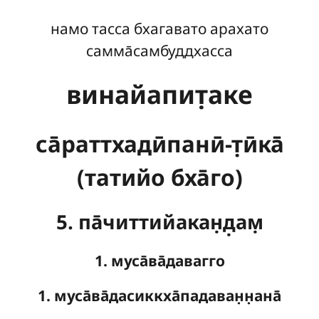
намо тасса бхагавато арахато
самма̄самбуддхасса
винайапит̣аке
са̄раттхадӣпанӣ-т̣ӣка̄
(татийо бха̄го)
5. па̄читтийакан̣д̣ам̣
1. муса̄ва̄давагго
1. муса̄ва̄дасиккха̄падаван̣н̣ана̄