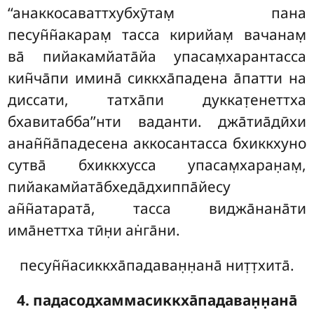
‘‘анаккосаваттхубхӯтам̣
пана
песун̃н̃акарам̣ тасса кирийам̣ вачанам̣
ва̄ пийакамйата̄йа упасам̣харантасса
кин̃ча̄пи имина̄ сиккха̄падена а̄патти на
диссати, татха̄пи дуккат̣енеттха
бхавитабба’’нти ваданти. джа̄тиа̄дӣхи
анан̃н̃а̄падесена аккосантасса бхиккхуно
сутва̄ бхиккхусса упасам̣харан̣ам̣,
пийакамйата̄бхеда̄дхиппа̄йесу
ан̃н̃атарата̄, тасса виджа̄нана̄ти
има̄неттха тӣн̣и ан̇га̄ни.
песун̃н̃асиккха̄падаван̣н̣ана̄ нит̣т̣хита̄.
4. падасодхаммасиккха̄падаван̣н̣ана̄