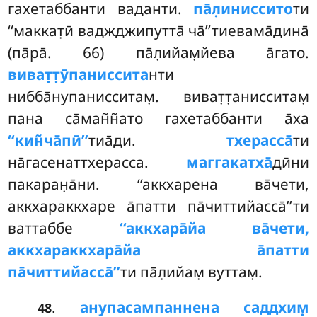
гахетаббанти ваданти.
па̄л̣иниссито
ти
‘‘маккат̣ӣ ваджджипутта̄ ча̄’’тиевама̄дина̄
(па̄ра̄. 66) па̄л̣ийам̣йева а̄гато.
виват̣т̣ӯпаниссита
нти
нибба̄нупанисситам̣. виват̣т̣анисситам̣
пана са̄ман̃н̃ато гахетаббанти а̄ха
‘‘кин̃ча̄пӣ’’
тиа̄ди.
тхерасса̄
ти
на̄гасенаттхерасса.
маггакатха̄
дӣни
пакаран̣а̄ни. ‘‘аккхарена ва̄чети,
аккхараккхаре а̄патти па̄читтийасса̄’’ти
ваттаббе
‘‘аккхара̄йа ва̄чети,
аккхараккхара̄йа а̄патти
па̄читтийасса̄’’
ти па̄л̣ийам̣ вуттам̣.
.
анупасампаннена саддхим̣
48