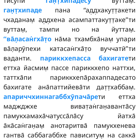
тӣсупи
ган̣т̣хипадесу
вуттам̣.
ган̣т̣хипаде
пана ‘‘ад̣д̣хакут̣т̣акети
чхаданам̣ ад̣д̣хена асампаттакут̣т̣аке’’ти
вуттам̣, тампи но на йуттам̣.
‘‘ва̄л̣асан̇гха̄т̣о
на̄ма тхамбха̄нам̣ упари
ва̄л̣арӯпехи катасан̇гха̄т̣о вуччатӣ’’ти
ваданти.
париккхепасса бахигате
ти
еттха йасмим̣ пассе париккхепо наттхи,
таттха̄пи париккхепа̄рахаппадесато
бахигате ана̄паттийева̄ти дат̣т̣хаббам̣.
апариччхиннагаббхӯпача̄ре
ти еттха
маджджхе виват̣ан̇ган̣аванта̄су
памукхамаха̄чатусса̄ла̄су йатха̄
а̄ка̄сан̇ган̣ам̣ анотаритва̄ памукхенева
гантва̄ саббагаббхе пависитум̣ на сакка̄