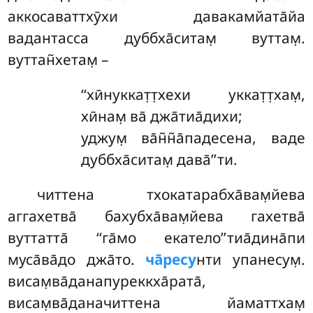
аккосаваттхӯхи давакамйата̄йа
вадантасса дуббха̄ситам̣ вуттам̣.
вуттан̃хетам̣ –
‘‘хӣнуккат̣т̣хехи уккат̣т̣хам̣,
хӣнам̣ ва̄ джа̄тиа̄дихи;
уджум̣ ва̄н̃н̃а̄падесена, ваде
дуббха̄ситам̣ дава̄’’ти.
читтена тхокатарабха̄вам̣йева
аггахетва̄ бахубха̄вам̣йева гахетва̄
вуттатта̄ ‘‘га̄мо екатело’’тиа̄дина̄пи
муса̄ва̄до джа̄то.
ча̄ресу
нти упанесум̣.
висам̣ва̄данапуреккха̄рата̄,
висам̣ва̄даначиттена йаматтхам̣