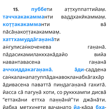
.
пуббе
ти ат̣т̣хуппаттийам̣.
15
таччхакакамма
нти вад̣д̣хакӣкаммам̣.
кот̣т̣акакамма
нти ва̄
па̄са̄н̣акот̣т̣акакаммам̣
.
хаттхамудда̄ган̣ана̄
ти
ан̇гулисан̇коченева ган̣ана̄.
па̄дасикамилаккхака̄дайо вийа
навантавасена ган̣ана̄
аччхиддакаган̣ана̄. а̄ди
-саддена
сан̇каланапат̣уппа̄данавокланабха̄гаха̄р
а̄дивасена паватта̄ пин̣д̣аган̣ана̄ гахита̄.
йасса са̄ пагун̣а̄ хоти, со руккхампи дисва̄
‘‘еттака̄ни еттха пан̣н̣а̄нӣ’’ти джа̄на̄ти.
йабха метхунети вачанато
йа
-ка̄ра
бха
-