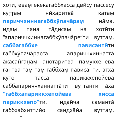
хоти, евам̣ екекагаббхасса двӣсу пассесу
кут̣т̣ам̣ нӣхаритва̄ катам̣
париччхиннагаббхӯпача̄рам̣
на̄ма,
идам̣ пана та̄дисам̣ на хотӣти
‘‘апариччхиннагаббхӯпача̄ре’’ти вуттам̣.
саббагаббхе пависантӣ
ти
габбхӯпача̄расса апариччхиннатта̄
а̄ка̄сан̇ган̣ам̣ анотаритва̄ памукхенева
гантва̄ там̣ там̣ габбхам̣ пависанти. атха
куто тасса париккхепойева
саббапариччханнатта̄ти
вуттанти а̄ха
‘‘габбхапариккхепойева хисса
париккхепо’’
ти. идан̃ча саманта̄
габбхабхиттийо сандха̄йа вуттам̣.