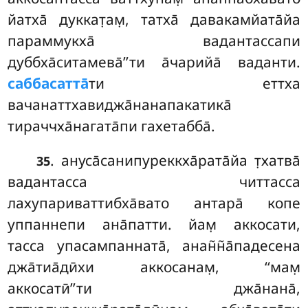
йатха̄ дуккат̣ам̣, татха̄ давакамйата̄йа
параммукха̄ вадантассапи
дуббха̄ситамева̄’’ти а̄чарийа̄ ваданти.
саббасатта̄
ти еттха
вачанаттхавиджа̄нанапакатика̄
тираччха̄нагата̄пи гахетабба̄.
. ануса̄санипуреккха̄рата̄йа т̣хатва̄
35
вадантасса читтасса
лахупариваттибха̄вато антара̄ копе
уппаннепи ана̄патти. йам̣ аккосати,
тасса упасампанната̄, анан̃н̃а̄падесена
джа̄тиа̄дӣхи аккосанам̣, ‘‘мам̣
аккосатӣ’’ти джа̄нана̄,