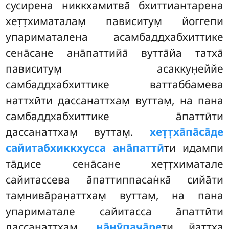
сусирена никкхамитва̄ бхиттиантарена
хет̣т̣химаталам̣ пависитум̣ йоггепи
упариматалена асамбаддхабхиттике
сена̄сане ана̄паттийа̄ вутта̄йа татха̄
пависитум̣ асаккун̣еййе
самбаддхабхиттике ваттаббамева
наттхӣти дассанаттхам̣ вуттам̣, на пана
самбаддхабхиттике а̄паттӣти
дассанаттхам̣ вуттам̣.
хет̣т̣ха̄па̄са̄де
сайитабхиккхусса ана̄паттӣ
ти идампи
та̄дисе сена̄сане хет̣т̣химатале
сайитассева а̄паттиппасан̇ка̄ сийа̄ти
там̣нива̄ран̣аттхам̣ вуттам̣, на пана
упариматале сайитасса а̄паттӣти
дассанаттхам̣.
на̄нӯпача̄ре
ти йаттха