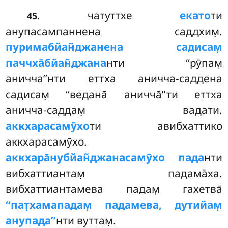
. чатуттхе
екато
ти
45
анупасампаннена саддхим̣.
пуримабйан̃джанена садисам̣
паччха̄бйан̃джана
нти ‘‘рӯпам̣
аничча’’нти еттха аничча-саддена
садисам̣ ‘‘ведана̄ аничча̄’’ти еттха
аничча-саддам̣ вадати.
аккхарасамӯхо
ти авибхаттико
аккхарасамӯхо.
аккхара̄нубйан̃джанасамӯхо пада
нти
вибхаттиантам̣ падама̄ха.
вибхаттиантамева падам̣ гахетва̄
‘‘пат̣хамападам̣ падамева, дутийам̣
анупада’’
нти вуттам̣.