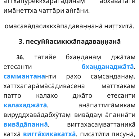
аттхапуреккха̄рата̄дӣнам̣ абха̄вата̄ти
има̄неттха чатта̄ри ан̇га̄ни.
омасава̄дасиккха̄падаван̣н̣ана̄ нит̣т̣хита̄.
3. песун̃н̃асиккха̄падаван̣н̣ана̄
. татийе бхан̣д̣анам̣ джа̄там̣
36
етесанти
бхан̣д̣анаджа̄та̄
.
саммантана
нти рахо сам̣санданам̣.
хаттхапара̄ма̄са̄дивасена маттхакам̣
патто калахо джа̄то етесанти
калахаджа̄та̄
. ана̄паттига̄микам̣
вируддхава̄дабхӯтам̣ вива̄дам̣ а̄панна̄ти
вива̄да̄панна̄
. виггахасам̣ваттаника̄
катха̄
вигга̄хикакатха̄
. писатӣти писун̣а̄,