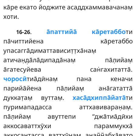
ка̄ре екато йоджите асаддхаммавачанам̣
хоти.
.
а̄паттийа̄
ка̄ретаббо
ти
16-26
па̄читтийена ка̄ретаббо
упасагга̄диматтависит̣т̣ха̄нам̣
атичан̣д̣а̄ла̄дипада̄нам̣ па̄л̣ийам̣
а̄гатесуйева сан̇гахитатта̄.
чоросӣ
тиа̄дӣнам̣ пана кеначи
парийа̄йена па̄л̣ийам̣ ана̄гататта̄
дуккат̣ам̣ вуттам̣.
хаса̄дхиппа̄йата̄
ти
пуримападасса аттхавиваран̣ам̣.
па̄л̣ийам̣ авуттепи ‘‘джа̄тиа̄дӣхи
аккосаваттхӯхи параммукха̄
аккосантасса ваттхӯнам̣ анан̃н̃абха̄вато