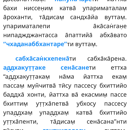
бахи ниссен̣им̣ катва̄ упариматалам̣
а̄роханти, та̄дисам̣ сандха̄йа вуттам̣.
упариматалепи а̄ка̄сан̇ган̣е
нипаджджантасса а̄паттийа̄ абха̄вато
‘‘чхаданаббхантаре’’
ти вуттам̣.
сабха̄сан̇кхепена̄
ти сабха̄ка̄рена.
ад̣д̣хакут̣т̣аке сена̄сане
ти еттха
‘‘ад̣д̣хакут̣т̣акам̣ на̄ма йаттха екам̣
пассам̣ мун̃читва̄ тӣсу пассесу бхиттийо
баддха̄
хонти, йаттха ва̄ екасмим̣ пассе
бхиттим̣ ут̣т̣ха̄петва̄ убхосу пассесу
упад̣д̣хам̣ упад̣д̣хам̣ катва̄ бхиттийо
ут̣т̣ха̄пенти, та̄дисам̣ сена̄сана’’нти