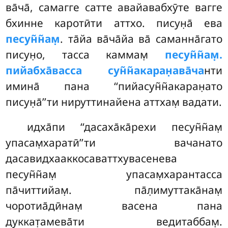
ва̄ча̄, самагге сатте авайавабхӯте вагге
бхинне каротӣти аттхо. писун̣а̄ ева
песун̃н̃ам̣
. та̄йа ва̄ча̄йа ва̄ саманна̄гато
писун̣о, тасса каммам̣
песун̃н̃ам̣.
пийабха̄васса сун̃н̃акаран̣ава̄ча
нти
имина̄ пана ‘‘пийасун̃н̃акаран̣ато
писун̣а̄’’ти нируттинайена аттхам̣ вадати.
идха̄пи ‘‘дасаха̄ка̄рехи песун̃н̃ам̣
упасам̣харатӣ’’ти вачанато
дасавидхааккосаваттхувасенева
песун̃н̃ам̣ упасам̣харантасса
па̄читтийам̣. па̄л̣имуттака̄нам̣
чоротиа̄дӣнам̣ васена пана
дуккат̣амева̄ти ведитаббам̣
.