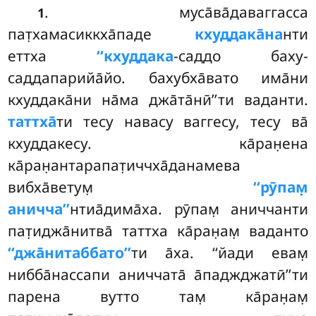
. муса̄ва̄даваггасса
1
пат̣хамасиккха̄паде
кхуддака̄на
нти
еттха
‘‘кхуддака
-саддо баху-
саддапарийа̄йо
. бахубха̄вато има̄ни
кхуддака̄ни на̄ма джа̄та̄нӣ’’ти ваданти.
таттха̄
ти тесу навасу ваггесу, тесу ва̄
кхуддакесу. ка̄ран̣ена
ка̄ран̣антарапат̣иччха̄данамева
вибха̄ветум̣
‘‘рӯпам̣
аничча’’
нтиа̄дима̄ха. рӯпам̣ аниччанти
пат̣иджа̄нитва̄ таттха ка̄ран̣ам̣ ваданто
‘‘джа̄нитаббато’’
ти а̄ха. ‘‘йади евам̣
нибба̄нассапи аниччата̄ а̄паджджатӣ’’ти
парена вутто там̣ ка̄ран̣ам̣