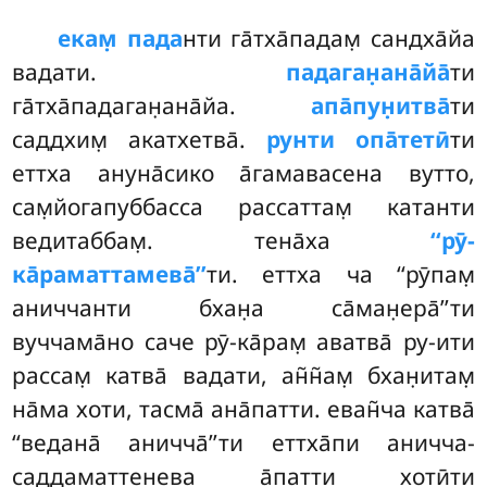
екам̣ пада
нти га̄тха̄падам̣ сандха̄йа
вадати.
падаган̣ана̄йа̄
ти
га̄тха̄падаган̣ана̄йа.
апа̄пун̣итва̄
ти
саддхим̣ акатхетва̄.
рунти опа̄тетӣ
ти
еттха ануна̄сико а̄гамавасена вутто,
сам̣йогапуббасса рассаттам̣ катанти
ведитаббам̣. тена̄ха
‘‘рӯ-
ка̄раматтамева̄’’
ти. еттха ча ‘‘рӯпам̣
аниччанти бхан̣а са̄ман̣ера̄’’ти
вуччама̄но саче рӯ-ка̄рам̣ аватва̄ ру-ити
рассам̣ катва̄ вадати, ан̃н̃ам̣ бхан̣итам̣
на̄ма хоти, тасма̄ ана̄патти. еван̃ча катва̄
‘‘ведана̄ аничча̄’’ти еттха̄пи аничча-
саддаматтенева а̄патти хотӣти