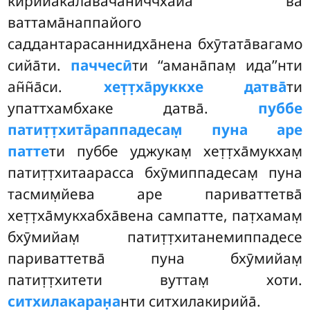
кирийа̄ка̄лавачаниччха̄йа ва̄
ваттама̄наппайого
саддантарасаннидха̄нена бхӯтата̄вагамо
сийа̄ти.
паччесӣ
ти ‘‘амана̄пам̣ ида’’нти
ан̃н̃а̄си.
хет̣т̣ха̄руккхе датва̄
ти
упаттхамбхаке датва̄.
пуббе
патит̣т̣хита̄раппадесам̣ пуна аре
патте
ти пуббе уджукам̣ хет̣т̣ха̄мукхам̣
патит̣т̣хитаарасса бхӯмиппадесам̣ пуна
тасмим̣йева аре париваттетва̄
хет̣т̣ха̄мукхабха̄вена сампатте, пат̣хамам̣
бхӯмийам̣ патит̣т̣хитанемиппадесе
париваттетва̄ пуна бхӯмийам̣
патит̣т̣хитети вуттам̣ хоти.
ситхилакаран̣а
нти ситхилакирийа̄.