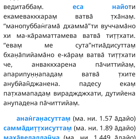
ведитаббам̣.
еса найо
ти
екамеваккхарам̣ ватва̄ т̣ха̄нам̣.
‘‘манопуббан̇гама̄ дхамма̄’’ти вуччама̄но
хи ма-ка̄раматтамева ватва̄ тит̣т̣хати.
‘‘евам̣ ме сута’’нтиа̄дисуттам̣
бхан̣а̄пийама̄но е-ка̄рам̣ ватва̄ тит̣т̣хати
че, анваккхарена па̄читтийам̣,
апарипун̣н̣ападам̣ ватва̄ т̣хите
анубйан̃джанена. падесу екам̣
пат̣хамападам̣ вираджджхати, дутийена
анупадена па̄читтийам̣.
анан̇ган̣асуттам̣
(ма. ни. 1.57 а̄дайо)
самма̄дит̣т̣хисуттам̣
(ма. ни. 1.89 а̄дайо)
маха̄ведаллан̃ча
(ма. ни. 1.449 а̄дайо)