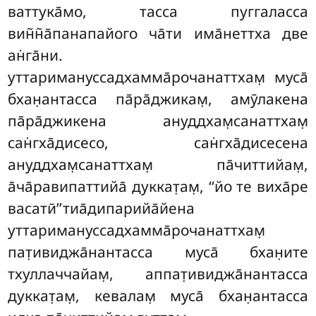
ваттука̄мо, тасса пуггаласса
вин̃н̃а̄панапайого ча̄ти има̄неттха две
ан̇га̄ни
.
уттаримануссадхамма̄рочанаттхам̣ муса̄
бхан̣антасса па̄ра̄джикам̣, амӯлакена
па̄ра̄джикена ануддхам̣санаттхам̣
сан̇гха̄дисесо, сан̇гха̄дисесена
ануддхам̣санаттхам̣ па̄читтийам̣,
а̄ча̄равипаттийа̄ дуккат̣ам̣, ‘‘йо те виха̄ре
васатӣ’’тиа̄дипарийа̄йена
уттаримануссадхамма̄рочанаттхам̣
пат̣ивиджа̄нантасса муса̄ бхан̣ите
тхуллаччайам̣, аппат̣ивиджа̄нантасса
дуккат̣ам̣, кевалам̣ муса̄ бхан̣антасса