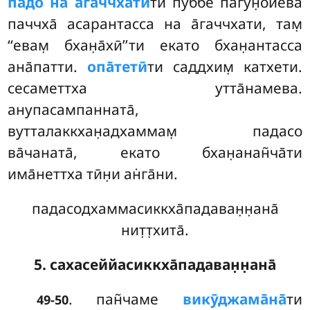
па̄до на а̄гаччхатӣ
ти пуббе пагун̣ойева
паччха̄ асарантасса на а̄гаччхати, там̣
‘‘евам̣ бхан̣а̄хӣ’’ти екато бхан̣антасса
ана̄патти.
опа̄тетӣ
ти саддхим̣ катхети.
сесаметтха утта̄намева.
анупасампанната̄,
вутталаккхан̣адхаммам̣ падасо
ва̄чаната̄, екато бхан̣анан̃ча̄ти
има̄неттха тӣн̣и ан̇га̄ни.
падасодхаммасиккха̄падаван̣н̣ана̄
нит̣т̣хита̄.
5. сахасеййасиккха̄падаван̣н̣ана̄
. пан̃чаме
викӯджама̄на̄
ти
49-50