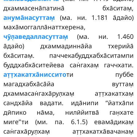
дхаммасена̄патина̄ бха̄ситам̣,
анума̄насуттам̣
(ма. ни. 1.181 а̄дайо)
маха̄моггалла̄наттхерена,
чӯл̣аведалласуттам̣
(ма. ни. 1.460
а̄дайо) дхаммадинна̄йа
тхерийа̄
бха̄ситам̣. паччекабуддхабха̄ситампи
буддхабха̄ситейева сан̇гахам̣ гаччхати.
ат̣т̣хакатха̄ниссито
ти
пуббе
магадхабха̄са̄йа вуттам̣
дхаммасан̇гаха̄рул̣хам̣ ат̣т̣хакатхам̣
сандха̄йа вадати. ида̄нипи ‘‘йатха̄пи
дӣпико на̄ма, нилӣйитва̄ ган̣хате
миге’’ти (ми. па. 6.1.5) евама̄дикам̣
сан̇гаха̄рул̣хам̣ ат̣т̣хакатха̄вачанам̣