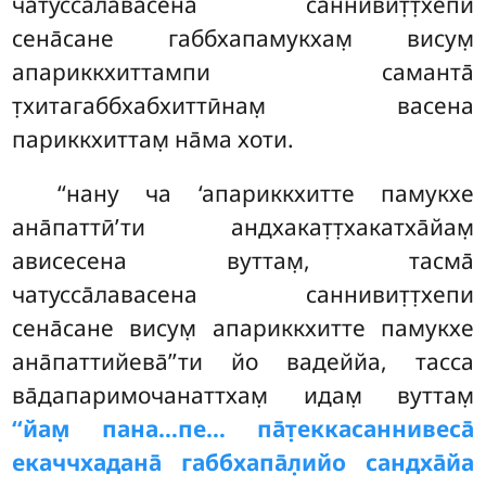
чатусса̄лавасена саннивит̣т̣хепи
сена̄сане габбхапамукхам̣ висум̣
апариккхиттампи саманта̄
т̣хитагаббхабхиттӣнам̣ васена
париккхиттам̣ на̄ма хоти.
‘‘нану ча ‘апариккхитте памукхе
ана̄паттӣ’ти андхакат̣т̣хакатха̄йам̣
ависесена вуттам̣, тасма̄
чатусса̄лавасена саннивит̣т̣хепи
сена̄сане висум̣ апариккхитте памукхе
ана̄паттийева̄’’ти йо вадеййа, тасса
ва̄дапаримочанаттхам̣ идам̣ вуттам̣
‘‘йам̣ пана…пе… па̄т̣еккасаннивеса̄
екаччхадана̄ габбхапа̄л̣ийо сандха̄йа