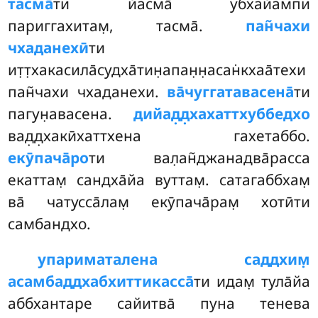
тасма̄
ти йасма̄ убхайампи
париггахитам̣, тасма̄.
пан̃чахи
чхаданехӣ
ти
ит̣т̣хакасила̄судха̄тин̣апан̣н̣асан̇кхаа̄техи
пан̃чахи чхаданехи.
ва̄чуггатавасена̄
ти
пагун̣авасена.
дийад̣д̣хахаттхуббедхо
вад̣д̣хакӣхаттхена гахетаббо.
екӯпача̄ро
ти вал̣ан̃джанадва̄расса
екаттам̣ сандха̄йа вуттам̣. сатагаббхам̣
ва̄ чатусса̄лам̣ екӯпача̄рам̣ хотӣти
самбандхо.
упариматалена саддхим̣
асамбаддхабхиттикасса̄
ти идам̣ тула̄йа
аббхантаре сайитва̄ пуна тенева