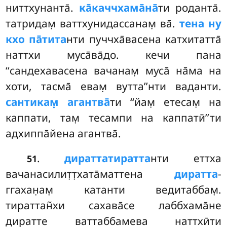
ниттхунанта̄.
ка̄каччхама̄на̄
ти роданта̄.
татридам̣ ваттхунидассанам̣ ва̄.
тена ну
кхо па̄тита
нти пуччха̄васена катхитатта̄
наттхи муса̄ва̄до. кечи пана
‘‘сандехавасена вачанам̣ муса̄ на̄ма
на
хоти, тасма̄ евам̣ вутта’’нти ваданти.
сантикам̣ агантва̄
ти ‘‘йам̣ етесам̣ на
каппати, там̣ тесампи на каппатӣ’’ти
адхиппа̄йена агантва̄.
.
дираттатиратта
нти еттха
51
вачанасилит̣т̣хата̄маттена
диратта
-
ггахан̣ам̣ катанти ведитаббам̣.
тираттан̃хи сахава̄се лаббхама̄не
диратте ваттаббамева наттхӣти