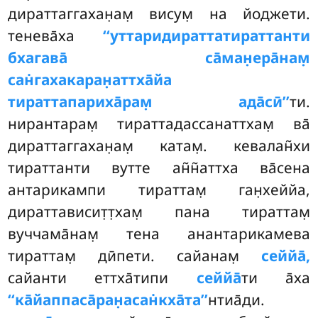
дираттаггахан̣ам̣ висум̣ на йоджети.
тенева̄ха
‘‘уттаридираттатираттанти
бхагава̄ са̄ман̣ера̄нам̣
сан̇гахакаран̣аттха̄йа
тираттапариха̄рам̣ ада̄сӣ’’
ти.
нирантарам̣ тираттадассанаттхам̣ ва̄
дираттаггахан̣ам̣ катам̣. кевалан̃хи
тираттанти вутте ан̃н̃аттха ва̄сена
антарикампи тираттам̣ ган̣хеййа,
дираттависит̣т̣хам̣ пана тираттам̣
вуччама̄нам̣ тена анантарикамева
тираттам̣ дӣпети. сайанам̣
сеййа̄,
сайанти еттха̄типи
сеййа̄
ти а̄ха
‘‘ка̄йаппаса̄ран̣асан̇кха̄та’’
нтиа̄ди.