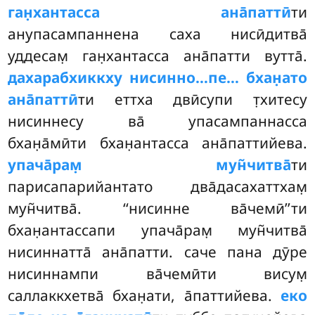
ган̣хантасса ана̄паттӣ
ти
анупасампаннена саха нисӣдитва̄
уддесам̣ ган̣хантасса ана̄патти вутта̄.
дахарабхиккху нисинно…пе… бхан̣ато
ана̄паттӣ
ти еттха двӣсупи т̣хитесу
нисиннесу ва̄ упасампаннасса
бхан̣а̄мӣти бхан̣антасса ана̄паттийева.
упача̄рам̣ мун̃читва̄
ти
парисапарийантато два̄дасахаттхам̣
мун̃читва̄. ‘‘нисинне ва̄чемӣ’’ти
бхан̣антассапи упача̄рам̣ мун̃читва̄
нисиннатта̄ ана̄патти. саче пана дӯре
нисиннампи ва̄чемӣти висум̣
саллаккхетва̄ бхан̣ати, а̄паттийева.
еко