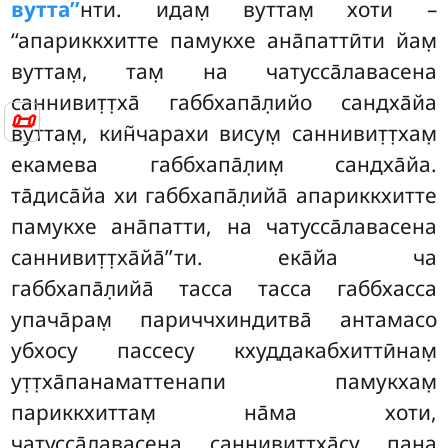
вутта’’
нти. идам̣ вуттам̣ хоти –
‘‘апариккхитте памукхе ана̄паттӣти йам̣
вуттам̣, там̣ на чатусса̄лавасена
саннивит̣т̣ха̄ габбхапа̄л̣ийо сандха̄йа
📜
вуттам̣, кин̃чарахи висум̣ саннивит̣т̣хам̣
екамева габбхапа̄л̣им̣ сандха̄йа.
та̄диса̄йа хи габбхапа̄л̣ийа̄ апариккхитте
памукхе ана̄патти, на чатусса̄лавасена
саннивит̣т̣ха̄йа̄’’ти. ека̄йа ча
габбхапа̄л̣ийа̄ тасса тасса габбхасса
упача̄рам̣ париччхиндитва̄ антамасо
убхосу пассесу кхуддакабхиттӣнам̣
ут̣т̣ха̄панаматтенапи памукхам̣
париккхиттам̣ на̄ма хоти,
чатусса̄лавасена саннивит̣т̣ха̄су пана