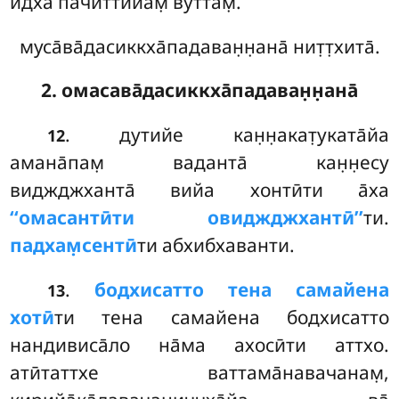
идха па̄читтийам̣ вуттам̣.
муса̄ва̄дасиккха̄падаван̣н̣ана̄ нит̣т̣хита̄.
2. омасава̄дасиккха̄падаван̣н̣ана̄
. дутийе кан̣н̣акат̣уката̄йа
12
амана̄пам̣ ваданта̄ кан̣н̣есу
виджджханта̄ вийа хонтӣти а̄ха
‘‘омасантӣти овиджджхантӣ’’
ти.
падхам̣сентӣ
ти абхибхаванти.
.
бодхисатто тена самайена
13
хотӣ
ти тена самайена бодхисатто
нандивиса̄ло на̄ма ахосӣти аттхо.
атӣтаттхе ваттама̄навачанам̣,