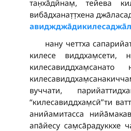
тан̣ха̄дӣнам̣, тейева 
виба̄дханат̣т̣хена джа̄ласа
авиджджа̄дикилесаджа̄ла
нану четтха сапарийа
килесе виддхам̣сети, 
килесавиддхам̣санато
килесавиддхам̣санакиччам
вуччати, парийаттидха
‘‘килесавиддхам̣сӣ’’ти ва
анийамитасса нийа̄макавач
апа̄йесу сам̣са̄радуккхе 