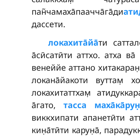
пан̃чамаха̄паачча̄га̄ди
ати
дассети.
локахита̄йа̄
ти саттал
а̄сӣсатӣти аттхо. атха ва
венеййе аттано хитакаран̣
локана̄йакоти вуттам̣ 
локахитаттхам̣ атидуккар
а̄гато,
тасса маха̄ка̄рун̣
виккхипати апанетӣти аттх
кин̣а̄тӣти карун̣а̄, параду