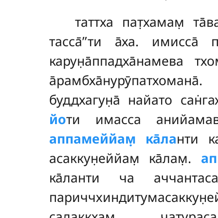
таттха пат̣хамам̣ та̄
тасса̄’’ти а̄ха. имисса̄ п
карун̣а̄ппадха̄намева тх
а̄рамбха̄нурӯпатхомана̄
буддхагун̣а̄ найато сан̇гах
йо
ти имасса анийамав
аппамеййам̣ ка̄ла
нти
к
асаккун̣еййам̣ ка̄лам̣.
ап
ка̄ланти ча аччантасам
париччхиндитумасаккун̣
салаккхам̣ чатураса