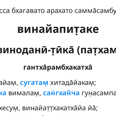
сса бхагавато арахато самма̄самб
винайапит̣аке
ноданӣ-т̣ӣка̄ (пат̣хам
гантха̄рамбхакатха̄
дайам̣
,
сугатам̣
хитада̄йакам̣;
ча
вималам̣,
сан̇гхан̃ча
гун̣асампа
̄хесум̣, винайат̣т̣хакатха̄йа йа̄;