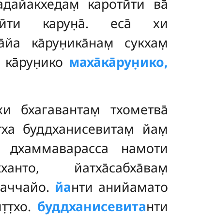
дайакхедам̣ каротӣти ва̄
̄ти карун̣а̄. еса̄ хи
̄йа ка̄рун̣ика̄нам̣ сукхам̣
ка̄рун̣ико
маха̄ка̄рун̣ико,
ехи бхагавантам̣ тхометва̄
ттха буддханисевитам̣ йам̣
са дхаммаварасса намоти
нто, йатха̄сабха̄вам̣
апаччайо.
йа
нти анийамато
̣т̣хо.
буддханисевита
нти