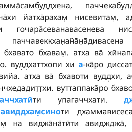
мма̄самбуддхена, паччекабудд
вана̄хи йатха̄рахам̣ нисевитам̣, 
а̄ни гочара̄севанавасенева н
и паччавеккхан̣ан̃а̄н̣а̄дивасен
 бхавато бхавам̣. атха ва̄ хӣнапа
о. вуд̣д̣хаттхопи хи
а
-ка̄ро дисса
 вийа. атха ва̄ бхавоти вуд̣д̣хи, 
ччхедадит̣т̣хи
. вуттаппака̄ро бхав
гаччхатӣ
ти упагаччхати.
д
лавиддхам̣сино
ти дхаммависеса
м̣ на виджа̄на̄тӣти авиджджа̄, ан