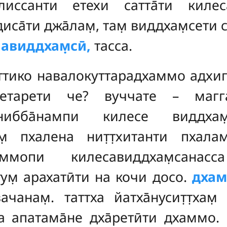
килиссанти етехи сатта̄ти килес
диса̄ти джа̄лам̣, там̣ виддхам̣сети 
виддхам̣сӣ,
тасса.
ттико навалокуттарадхаммо адхип
нетарети че? вуччате – маггас
 нибба̄нампи килесе виддхам
̣ пхалена нит̣т̣хитанти пхаламп
ммопи килесавиддхам̣санасса
ттум̣ арахатӣти на кочи досо.
дхам
анам̣. таттха йатха̄нусит̣т̣хам̣
ча апатама̄не дха̄ретӣти дхаммо