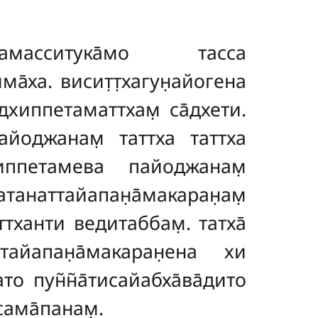
намасситука̄мо тасса
има̄ха. висит̣т̣хагун̣айогена
̄дхиппетаматтхам̣ са̄дхети
.
пайоджанам̣ таттха таттха
хиппетамева пайоджанам̣
ттайапан̣а̄макаран̣ам̣
аттханти ведитаббам̣. татха̄
ттайапан̣а̄макаран̣ена хи
ато пун̃н̃а̄тисайабха̄ва̄дито
сама̄панам̣.