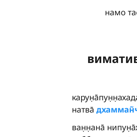
намо та
вимативи
карун̣а̄пун̣н̣аха
натва̄
дхамман̃
ван̣н̣ана̄ нипун̣а