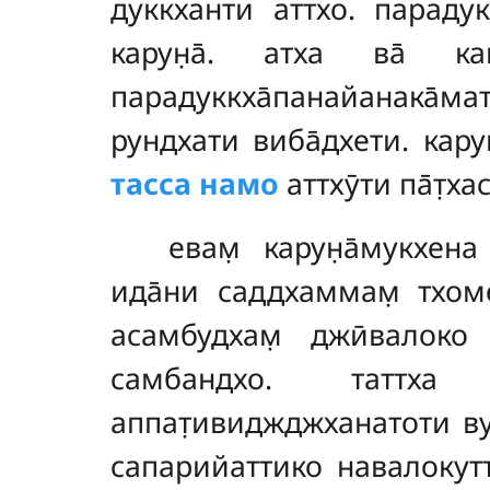
дуккханти аттхо. парадук
карун̣а̄. атха ва̄ к
парадуккха̄панайанака̄мата
рундхати виба̄дхети. кару
тасса намо
аттхӯти па̄т̣ха
евам̣ карун̣а̄мукхена
ида̄ни саддхаммам̣ тхом
асамбудхам̣ джӣвалоко
самбандхо. татт
аппат̣ивиджджханатоти ву
сапарийаттико навалокут