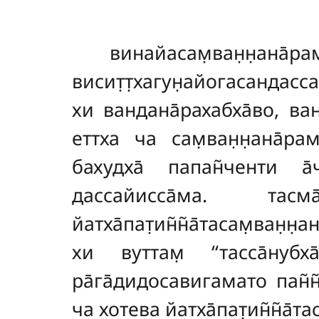
винайасам̣ван̣н̣
висит̣т̣хагун̣айогасандасс
хи вандана̄рахабха̄во, ва
еттха ча сам̣ван̣н̣ана̄р
бахудха̄ папан̃ченти а
дассайисса̄ма. тасма̄
йатха̄пат̣ин̃н̃а̄тасам̣ван̣
хи вуттам̣ ‘‘тасса̄нубха
ра̄га̄дидосавигамато пан̃н̃а
ча хотева йатха̄пат̣ин̃н̃а̄т