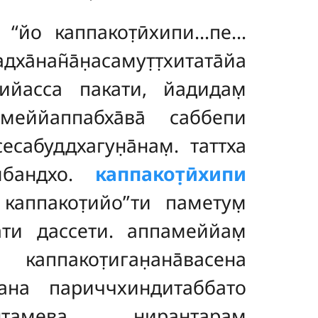
о ‘‘йо каппакот̣ӣхипи…пе…
̄нан̃а̄н̣асамут̣т̣хитата̄йа
арийасса пакати, йадидам̣
римеййаппабха̄ва̄ саббепи
сесабуддхагун̣а̄нам̣. таттха
мбандхо.
каппакот̣ӣхипи
̄ каппакот̣ийо’’ти паметум̣
а̄ти дассети. аппамеййам̣
аппакот̣иган̣ана̄васена
пана париччхиндитаббато
антамева нирантарам̣