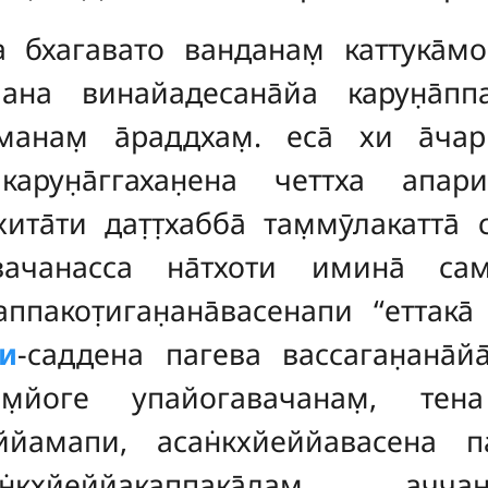
ва бхагавато ванданам̣ каттука̄м
ана винайадесана̄йа карун̣а̄ппадха
оманам̣ а̄раддхам̣. еса̄ хи а̄ч
. карун̣а̄ггахан̣ена четтха апа
ита̄ти дат̣т̣хабба̄ там̣мӯлакатта̄ 
ачанасса на̄тхоти имина̄ са
аппакот̣иган̣ана̄васенапи ‘‘еттака
и
-саддена пагева вассаган̣ана̄й
̣йоге упайогавачанам̣, тена к
еййамапи, асан̇кхйеййавасена 
н̇кхйеййакаппака̄лам̣ ачч