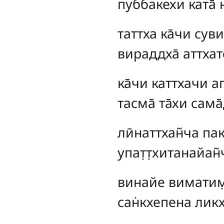
пуббакехи ката̄ н
таттха
ка̄чи суви
вираддха̄ аттхат
ка̄чи каттхачи ап
тасма̄ та̄хи сама̄
лӣнаттхан̃ча па
упат̣т̣хитанайан̃
винайе виматим̣ 
сан̇кхепена ликхи