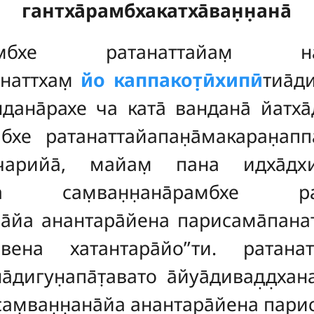
гантха̄рамбхакатха̄ван̣н̣ана̄
ана̄рамбхе ратанаттайам̣ 
анаттхам̣
йо каппакот̣ӣхипӣ
тиа̄д
ндана̄рахе ча ката̄ вандана̄ йатха
амбхе ратанаттайапан̣а̄макаран̣ап
̄чарийа̄, майам̣ пана идха̄д
 сам̣ван̣н̣ана̄рамбхе ратана
н̣ана̄йа анантара̄йена парисама̄пан
̄вена хатантара̄йо’’ти. ратана
̄дигун̣апа̄т̣авато а̄йуа̄дивад̣д̣хан
асам̣ван̣н̣ана̄йа анантара̄йена пари