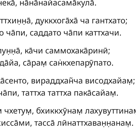
ека̄, на̄на̄найасама̄кула̄.
ттхин̣н̣а̄, дуккхога̄ха̄ ча гантхато;
о ча̄пи, саддато ча̄пи каттхачи.
ун̣н̣а̄, ка̄чи саммохака̄ринӣ;
да̄йа, са̄рам̣ сан̇кхепарӯпато.
ка̄сенто, вираддхан̃ча висодхайам̣;
ча̄пи, таттха таттха пака̄сайам̣.
чхетум̣, бхиккхӯнам̣ лахувуттинам
сса̄ми, тасса̄ лӣнаттхаван̣н̣анам̣.