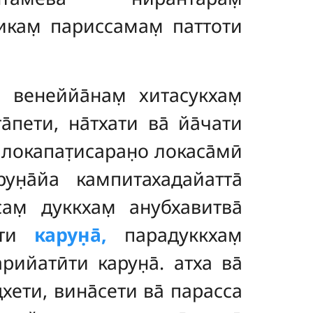
икам̣ париссамам̣ паттоти
,
венеййа̄нам̣ хитасукхам̣
а̄пети, на̄тхати ва̄ йа̄чати
локапат̣исаран̣о локаса̄мӣ
н̣а̄йа кампитахадайатта̄
ам̣ дуккхам̣ анубхавитва̄
ӣти
карун̣а̄,
парадуккхам̣
ийатӣти карун̣а̄. атха ва̄
дхети, вина̄сети ва̄ парасса