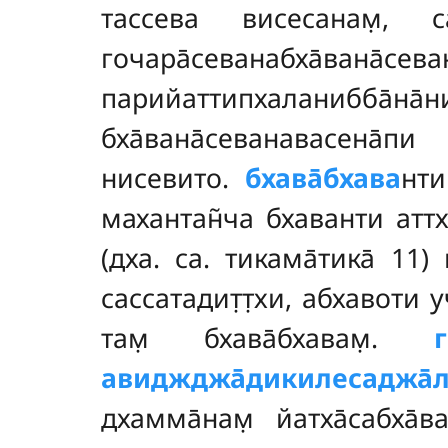
тассева висесанам̣, са
гочара̄севанабха̄вана̄се
парийаттипхаланибба̄н
бха̄вана̄севанавасена̄п
нисевито.
бхава̄бхава
нти
махантан̃ча бхаванти аттх
(дха. са. тикама̄тика̄ 11)
сассатадит̣т̣хи, абхавоти у
там̣ бхава̄бхавам̣.
авиджджа̄дикилесаджа̄
дхамма̄нам̣ йатха̄сабха̄ва