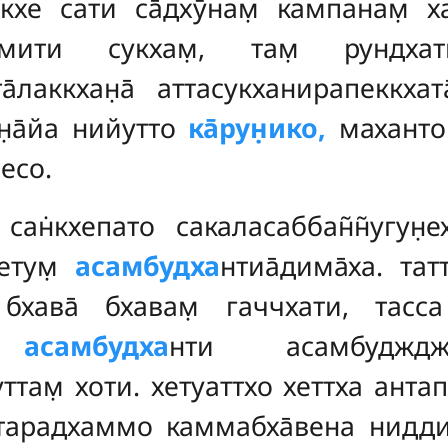
кхе сати са̄дхӯнам̣ кампанам̣ ха
амити сукхам̣, там̣ рундхати
̄лаккхан̣а̄ аттасукханирапеккхата
н̣а̄йа нийутто
ка̄рун̣ико,
маханто 
сесо.
 сан̇кхепато сакаласаббан̃н̃угун̣
етум̣
асамбудха
нтиа̄дима̄ха. та
 бхава̄ бхавам̣ гаччхати, тас
ха
асамбудха
нти асамбуджджха
ттам̣ хоти. хетуаттхо хеттха ант
тарадхаммо каммабха̄вена ниддит