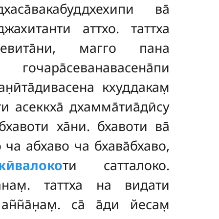
хаса̄вакабуддхехипи ва̄
аджахитанти аттхо. таттха
исевита̄ни, магго пана
а гочара̄севанавасена̄пи
н̣ӣта̄дивасена кхуддакам̣
ти асеккха̄ дхамма̄тиа̄дӣсу
абхавоти ха̄ни. бхавоти ва̄
о ча абхаво ча бхава̄бхаво,
жӣвалоко
ти сатталоко.
нам̣. таттха на видати
̃н̃а̄н̣ам̣. са̄ а̄ди йесам̣