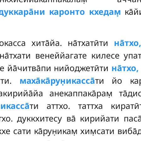
дуккара̄ни каронто кхедам̣
ка̄й
окасса хита̄йа. на̄тхатӣти
на̄тхо
̄ на̄тхати венеййагате килесе упат
е йа̄читва̄пи нийоджетӣти
на̄тхо,
хоти.
маха̄ка̄рун̣икасса̄
ти йо кару
акирийа̄йа анекаппака̄рам̣ та̄дис
икасса̄
ти аттхо. таттха кират
о. дуккхитесу ва̄ кирийати паса̄р
ккхе сати ка̄рун̣икам̣
хим̣сати виба̄