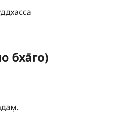
уддхасса
о бха̄го)
дам̣.