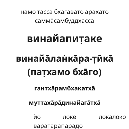
намо тасса бхагавато арахато
самма̄самбуддхасса
винайапит̣аке
винайа̄лан̇ка̄ра-т̣ӣка̄
(пат̣хамо бха̄го)
гантха̄рамбхакатха̄
муттаха̄ра̄динайага̄тха̄
йо
локе локалоко
варатарапарадо