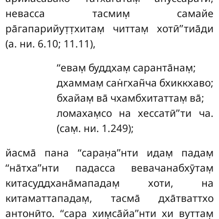
невасса тасмим̣ самайе
ра̄гапарийут̣т̣хитам̣ читтам̣ хотӣ’’тиа̄ди
(а. ни. 6.10; 11.11),
‘‘евам̣
буддхам̣ саранта̄нам̣;
дхаммам̣ сан̇гхан̃ча бхиккхаво;
бхайам̣ ва̄ чхамбхитаттам̣ ва̄;
ломахам̣со на хессатӣ’’ти ча.
(сам̣. ни. 1.249);
йасма̄ пана ‘‘саран̣а’’нти идам̣ падам̣
‘‘на̄тха’’нти падасса вевачанабхӯтам̣
китасуддхана̄мападам̣ хоти, на
китаматтападам̣, тасма̄ дха̄тваттхо
антонӣто. ‘‘сара хим̣са̄йа’’нти хи вуттам̣