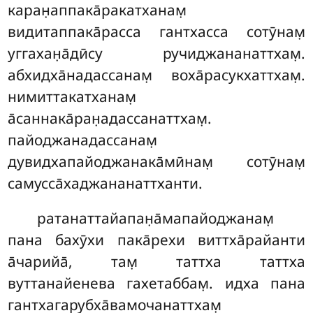
каран̣аппака̄ракатханам̣
видитаппака̄расса гантхасса сотӯнам̣
уггахан̣а̄дӣсу ручиджананаттхам̣.
абхидха̄надассанам̣ воха̄расукхаттхам̣.
нимиттакатханам̣
а̄саннака̄ран̣адассанаттхам̣.
пайоджанадассанам̣
дувидхапайоджанака̄мӣнам̣ сотӯнам̣
самусса̄хаджананаттханти.
ратанаттайапан̣а̄мапайоджанам̣
пана бахӯхи пака̄рехи виттха̄райанти
а̄чарийа̄, там̣ таттха таттха
вуттанайенева гахетаббам̣. идха пана
гантхагарубха̄вамочанаттхам̣