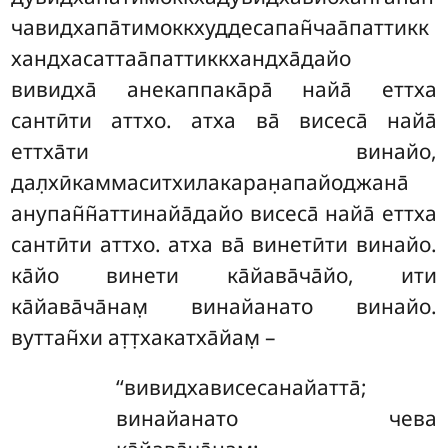
чавидхапа̄тимоккхуддесапан̃чаа̄паттикк
хандхасаттаа̄паттиккхандха̄дайо
вивидха̄ анекаппака̄ра̄ найа̄ еттха
сантӣти аттхо. атха ва̄ висеса̄ найа̄
еттха̄ти винайо,
дал̣хӣкаммаситхилакаран̣апайоджана̄
анупан̃н̃аттинайа̄дайо висеса̄ найа̄ еттха
сантӣти аттхо. атха ва̄ винетӣти винайо.
ка̄йо винети ка̄йава̄ча̄йо, ити
ка̄йава̄ча̄нам̣ винайанато винайо.
вуттан̃хи ат̣т̣хакатха̄йам̣ –
‘‘вивидхависесанайатта̄
;
винайанато чева