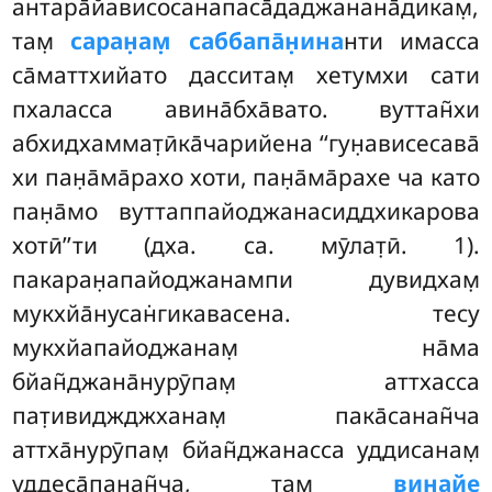
антара̄йависосанапаса̄даджанана̄дикам̣,
там̣
саран̣ам̣ саббапа̄н̣ина
нти имасса
са̄маттхийато дасситам̣ хетумхи сати
пхаласса авина̄бха̄вато. вуттан̃хи
абхидхаммат̣ӣка̄чарийена ‘‘гун̣ависесава̄
хи пан̣а̄ма̄рахо
хоти, пан̣а̄ма̄рахе ча като
пан̣а̄мо вуттаппайоджанасиддхикарова
хотӣ’’ти (дха. са. мӯлат̣ӣ. 1).
пакаран̣апайоджанампи дувидхам̣
мукхйа̄нусан̇гикавасена. тесу
мукхйапайоджанам̣ на̄ма
бйан̃джана̄нурӯпам̣ аттхасса
пат̣ивиджджханам̣ пака̄санан̃ча
аттха̄нурӯпам̣ бйан̃джанасса уддисанам̣
уддеса̄панан̃ча, там̣
винайе