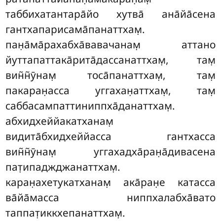
таббихатантара̄йо хутва̄ ана̄йа̄сена
гантхапарисама̄панаттхам̣.
пан̣а̄ма̄рахабха̄вавачанам̣ аттано
йуттапаттака̄рита̄дассанаттхам̣, там̣
вин̃н̃ӯнам̣ тоса̄панаттхам̣, там̣
пакаран̣асса уггахан̣аттхам̣, там̣
саббасампаттиниппха̄данаттхам̣.
абхидхеййакатханам̣
видита̄бхидхеййасса гантхасса
вин̃н̃ӯнам̣ уггахадха̄ран̣а̄дивасена
пат̣ипаджджанаттхам̣.
каран̣ахетукатханам̣ ака̄ран̣е катасса
ва̄йа̄масса ниппхалабха̄вато
таппат̣иккхепанаттхам̣.