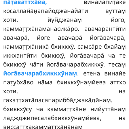
па̄т̣аваттха̄йа,
винайапит̣аке
косаллан̃а̄н̣апайоджана̄йа̄ти вуттам̣
хоти. йун̃джанам̣ його,
каммат̣т̣ха̄наманасика̄ро. авачарантӣти
авачара̄, йоге авачара̄ йога̄вачара̄,
каммат̣т̣ха̄ника̄ бхиккхӯ. сам̣са̄ре бхайам̣
иккхантӣти бхиккхӯ, йога̄вачара̄ ча те
бхиккхӯ ча̄ти йога̄вачарабхиккхӯ, тесам̣
йога̄вачарабхиккхӯнам̣
. етена
винайе
пат̣убха̄во на̄ма бхиккхӯнам̣йева аттхо
хоти, на
гахат̣т̣хата̄пасапарибба̄джака̄дӣнам̣.
бхиккхӯсу ча каммат̣т̣ха̄не нийутта̄нам̣
ладжджипесалабхиккхӯнам̣йева, на
виссат̣т̣хакаммат̣т̣ха̄на̄нам̣