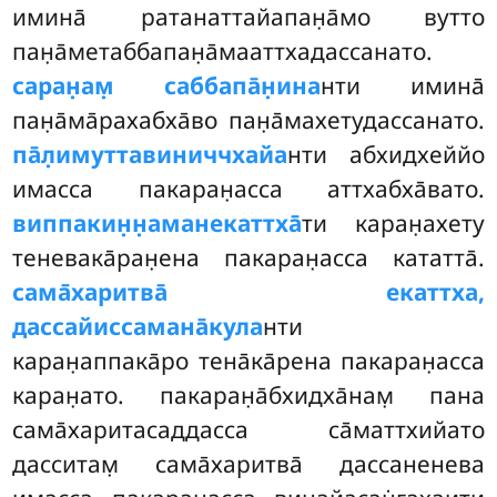
имина̄ ратанаттайапан̣а̄мо вутто
пан̣а̄метаббапан̣а̄мааттхадассанато.
саран̣ам̣ саббапа̄н̣ина
нти имина̄
пан̣а̄ма̄рахабха̄во пан̣а̄махетудассанато.
па̄л̣имуттавиниччхайа
нти абхидхеййо
имасса пакаран̣асса аттхабха̄вато.
виппакин̣н̣аманекаттха̄
ти каран̣ахету
теневака̄ран̣ена пакаран̣асса кататта̄.
сама̄харитва̄ екаттха,
дассайиссамана̄кула
нти
каран̣аппака̄ро тена̄ка̄рена пакаран̣асса
каран̣ато. пакаран̣а̄бхидха̄нам̣ пана
сама̄харитасаддасса са̄маттхийато
дасситам̣ сама̄харитва̄ дассаненева