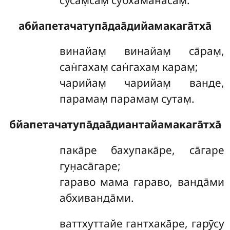
абйапетачатупа̄даа̄дийамакага̄тха̄
винайам̣ винайам̣ са̄рам̣,
сан̇гахам̣ сан̇гахам̣ карам̣;
чарийам̣ чарийам̣ ванде,
парамам̣ парамам̣ сутам̣.
бйапетачатупа̄даа̄диантайамакага̄тха̄
пака̄ре бахупака̄ре, са̄гаре
гун̣аса̄гаре;
гараво мама гараво, ванда̄ми
абхиванда̄ми.
ваттхуттайе гантхака̄ре, гарӯсу