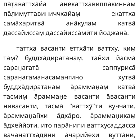
па̄т̣аваттха̄йа анекаттхавиппакин̣н̣ам̣
па̄л̣имуттавиниччхайам̣ екаттха
сама̄харитва̄ ана̄кулам̣ катва̄
дассайиссам̣ дассайисса̄мӣти йоджана̄.
таттха васанти еттха̄ти ваттху. ким̣
там̣? буддха̄диратанам̣. тан̃хи йасма̄
саран̣агата̄ саппуриса̄
саран̣агаманасаман̇гино хутва̄
буддха̄диратанам̣ а̄рамман̣ам̣ катва̄
тасмим̣ а̄рамман̣е васанти а̄васанти
нивасанти, тасма̄ ‘‘ваттхӯ’’ти вуччати.
а̄рамман̣ан̃хи а̄дха̄ро, а̄рамман̣икам̣
а̄дхеййоти. ито пара̄нипи ваттхусаддасса
вачанаттха̄дӣни а̄чарийехи вутта̄ни,