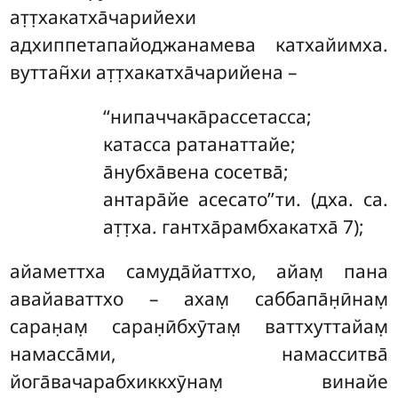
ат̣т̣хакатха̄чарийехи
адхиппетапайоджанамева катхайимха.
вуттан̃хи ат̣т̣хакатха̄чарийена –
‘‘нипаччака̄рассетасса
;
катасса ратанаттайе;
а̄нубха̄вена сосетва̄;
антара̄йе асесато’’ти. (дха. са.
ат̣т̣ха. гантха̄рамбхакатха̄ 7);
айаметтха самуда̄йаттхо, айам̣ пана
авайаваттхо – ахам̣ саббапа̄н̣ӣнам̣
саран̣ам̣ саран̣ӣбхӯтам̣ ваттхуттайам̣
намасса̄ми, намасситва̄
йога̄вачарабхиккхӯнам̣ винайе