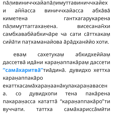
па̄л̣ивиниччхайапа̄л̣имуттавиниччхайех
и ан̃н̃асса виниччхайасса абха̄ва̄
киметена гантхагарукарена
па̄л̣имуттаггахан̣ена. висесанан̃хи
самбхавабйабхича̄ре ча сати са̄ттхакам̣
сийа̄ти пат̣хаманайова а̄ра̄дханӣйо хоти.
евам̣ сахетукам̣ абхидхеййам̣
дассетва̄ ида̄ни каран̣аппака̄рам̣ дассети
‘‘сама̄харитва̄’’
тиа̄дина̄. дувидхо хеттха
каран̣аппака̄ро
екаттхасама̄харан̣аана̄кулакаран̣авасен
а. со дувидхопи тена пака̄рена
пакаран̣асса кататта̄ ‘‘каран̣аппака̄ро’’ти
вуччати. таттха сама̄харисса̄мӣти