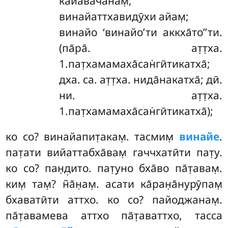
ка̄йава̄ча̄нам̣;
винайаттхавидӯхи айам̣;
винайо ‘винайо’ти аккха̄то’’ти.
(па̄ра̄. ат̣т̣ха.
1.пат̣хамамаха̄сан̇гӣтикатха̄;
дха. са. ат̣т̣ха. нида̄накатха̄; дӣ.
ни. ат̣т̣ха.
1.пат̣хамамаха̄сан̇гӣтикатха̄);
ко со? винайапит̣акам̣. тасмим̣
винайе
.
пат̣ати вийаттабха̄вам̣ гаччхатӣти пат̣у.
ко со? пан̣д̣ито. пат̣уно бха̄во па̄т̣авам̣.
ким̣ там̣? н̃а̄н̣ам̣. асати ка̄ран̣а̄нурӯпам̣
бхаватӣти аттхо. ко со? пайоджанам̣.
па̄т̣авамева аттхо па̄т̣аваттхо, тасса