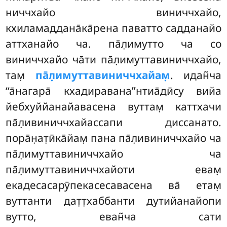
ниччхайо виниччхайо,
кхиламаддана̄ка̄рена паватто садданайо
аттханайо ча. па̄л̣имутто ча со
виниччхайо ча̄ти па̄л̣имуттавиниччхайо,
там̣
па̄л̣имуттавиниччхайам̣
. идан̃ча
‘‘а̄нагара̄ кхадиравана’’нтиа̄дӣсу вийа
йебхуййанайавасена вуттам̣ каттхачи
па̄л̣ивиниччхайассапи диссанато.
пора̄н̣ат̣ӣка̄йам̣ пана па̄л̣ивиниччхайо ча
па̄л̣имуттавиниччхайо ча
па̄л̣имуттавиниччхайоти евам̣
екадесасарӯпекасесавасена ва̄ етам̣
вуттанти дат̣т̣хаббанти дутийанайопи
вутто, еван̃ча сати