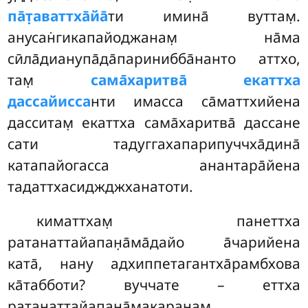
па̄т̣аваттха̄йа̄
ти имина̄ вуттам̣.
анусан̇гикапайоджанам̣ на̄ма
сӣла̄дианупа̄да̄паринибба̄нанто аттхо,
там̣
сама̄харитва̄ екаттха
дассайисса
нти имасса са̄маттхийена
дасситам̣ екаттха сама̄харитва̄ дассане
сати тадуггахапарипуччха̄дина̄
катапайогасса анантара̄йена
тадаттхасиджджханатоти.
киматтхам̣ панеттха
ратанаттайапан̣а̄ма̄дайо а̄чарийена
ката̄, нану адхиппетагантха̄рамбхова
ка̄табботи? вуччате – еттха
ратанаттайапан̣а̄макаран̣ам̣