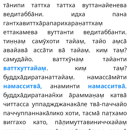
та̄нипи таттха таттха вуттанайенева
ведитабба̄ни. идха пана
гантхавиттха̄рапарихаран̣аттхам̣
еттакамева вуттанти ведитаббанти.
тин̣н̣ам̣ самӯхоти тайам̣, тайо ам̣са̄
авайава̄ асса̄ти ва̄ тайам̣. ким̣ там̣?
самуда̄йо. ваттхӯнам̣ тайанти
ваттхуттайам̣
. ким̣ там̣?
буддха̄диратанаттайам̣. намасса̄мӣти
намасситва̄,
анаминти
намасситва̄
.
буддха̄диратанан̃хи а̄рамман̣ам̣ катва̄
читтасса уппаджджанака̄ле тва̄-паччайо
паччуппаннака̄лико хоти, тасма̄ пат̣хамо
виггахо като, па̄л̣имуттавиниччхайам̣