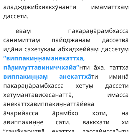
аладжджибхиккхӯнанти имаматтхам̣
дассети.
евам̣ пакаран̣а̄рамбхасса
санимиттам̣ пайоджанам̣ дассетва̄
ида̄ни сахетукам̣ абхидхеййам̣ дассетум̣
‘‘виппакин̣н̣аманекаттха,
па̄л̣имуттавиниччхайа’’
нти а̄ха. таттха
виппакин̣н̣ам̣ анекаттха̄
ти имина̄
пакаран̣а̄рамбхасса хетум̣ дассети
хетумантависесанатта̄, имасса
анекаттхавиппакин̣н̣атта̄йева
а̄чарийасса а̄рамбхо хоти, на
авиппакин̣н̣е сати. ваккхати хи
‘‘сама̄харитва̄ екаттха дассайисса’’нти