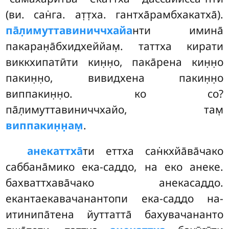
(ви. сан̇га. ат̣т̣ха. гантха̄рамбхакатха̄).
па̄л̣имуттавиниччхайа
нти имина̄
пакаран̣а̄бхидхеййам̣. таттха кирати
виккхипатӣти кин̣н̣о, пака̄рена кин̣н̣о
пакин̣н̣о, вивидхена пакин̣н̣о
виппакин̣н̣о. ко со?
па̄л̣имуттавиниччхайо, там̣
виппакин̣н̣ам̣
.
анекаттха̄
ти еттха сан̇кхйа̄ва̄чако
саббана̄мико ека-саддо, на еко анеке.
бахваттхава̄чако анекасаддо.
екантаекавачанантопи ека-саддо на-
итинипа̄тена йуттатта̄ бахувачананто