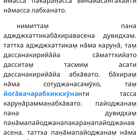
имасса пакаран̣асса винайасан̇гахаити
на̄масса лабханато.
нимиттам̣
пана
аджджхаттикаба̄хиравасена дувидхам̣.
таттха аджджхаттикам̣ на̄ма карун̣а̄, там̣
дассанакирийа̄йа са̄маттхийато
дасситам̣ тасмим̣ асати
дассанакирийа̄йа абха̄вато. ба̄хирам̣
на̄ма сотуджанасамӯхо, там̣
йога̄вачарабхиккхӯна
нти тасса
карун̣а̄рамман̣абха̄вато. пайоджанам̣
пана дувидхам̣
пан̣а̄мапайоджанапакаран̣апайоджанав
асена. таттха пан̣а̄мапайоджанам̣ на̄ма