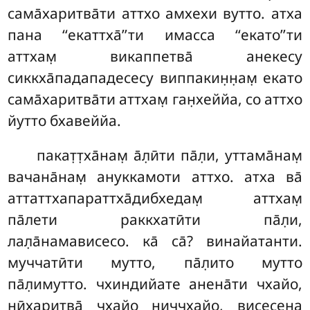
сама̄харитва̄ти
аттхо амхехи вутто. атха
пана ‘‘екаттха̄’’ти имасса ‘‘екато’’ти
аттхам̣ викаппетва̄ анекесу
сиккха̄падападесесу виппакин̣н̣ам̣ екато
сама̄харитва̄ти аттхам̣ ган̣хеййа, со аттхо
йутто бхавеййа.
пакат̣т̣ха̄нам̣ а̄л̣ӣти па̄л̣и, уттама̄нам̣
вачана̄нам̣ ануккамоти аттхо. атха ва̄
аттаттхапараттха̄дибхедам̣ аттхам̣
па̄лети раккхатӣти па̄л̣и,
лал̣а̄намависесо. ка̄ са̄? винайатанти.
муччатӣти мутто, па̄л̣ито мутто
па̄л̣имутто. чхиндийате анена̄ти чхайо,
нӣхаритва̄ чхайо ниччхайо, висесена