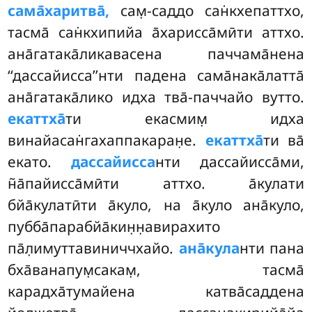
сама̄харитва̄,
сам̣-саддо сан̇кхепаттхо,
тасма̄ сан̇кхипийа а̄харисса̄мӣти аттхо.
ана̄гатака̄ликавасена паччама̄нена
‘‘дассайисса’’нти
падена сама̄нака̄латта̄
ана̄гатака̄лико идха тва̄-паччайо вутто.
екаттха̄
ти екасмим̣ идха
винайасан̇гахаппакаран̣е.
екаттха̄
ти ва̄
екато.
дассайисса
нти дассайисса̄ми,
н̃а̄пайисса̄мӣти аттхо. а̄кулати
бйа̄кулатӣти а̄куло, на а̄куло
ана̄куло,
пубба̄парабйа̄кин̣н̣авирахито
па̄л̣имуттавиниччхайо.
ана̄кула
нти пана
бха̄ванапум̣сакам̣, тасма̄
карадха̄тумайена катва̄саддена