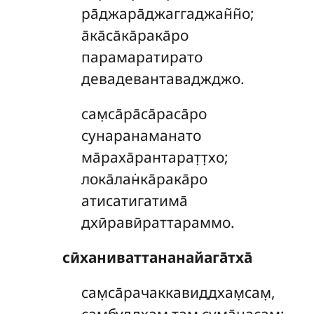
ра̄джара̄джаггаджан̃н̃о;
а̄ка̄са̄ка̄рака̄ро
парамаратирато
девадевантаваджджо.
сам̣са̄ра̄са̄раса̄ро
сунаранаманато
ма̄раха̄рантарат̣т̣хо;
лока̄лан̇ка̄рака̄ро
атисатигатима̄
дхӣравӣраттараммо.
сӣханиваттананайага̄тха̄
сам̣са̄рачаккавиддхам̣сам̣,