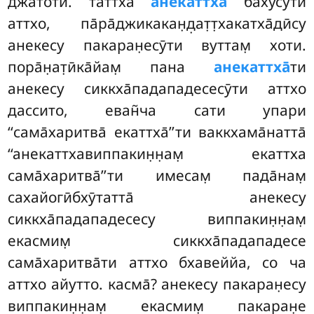
джа̄тоти. таттха
анекаттха
бахӯсӯти
аттхо, па̄ра̄джикакан̣д̣ат̣т̣хакатха̄дӣсу
анекесу пакаран̣есӯти
вуттам̣ хоти.
пора̄н̣ат̣ӣка̄йам̣ пана
анекаттха̄
ти
анекесу сиккха̄падападесесӯти аттхо
дассито, еван̃ча сати упари
‘‘сама̄харитва̄ екаттха̄’’ти ваккхама̄натта̄
‘‘анекаттхавиппакин̣н̣ам̣ екаттха
сама̄харитва̄’’ти имесам̣ пада̄нам̣
сахайогӣбхӯтатта̄ анекесу
сиккха̄падападесесу виппакин̣н̣ам̣
екасмим̣ сиккха̄падападесе
сама̄харитва̄ти аттхо бхавеййа, со ча
аттхо айутто. касма̄? анекесу пакаран̣есу
виппакин̣н̣ам̣ екасмим̣ пакаран̣е