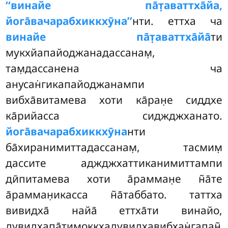
‘‘винайе
па̄т̣аваттха̄йа,
йога̄вачарабхиккхӯна’’
нти. еттха ча
винайе па̄т̣аваттха̄йа̄
ти
мукхйапайоджанадассанам̣,
там̣дассанена ча
анусан̇гикапайоджанампи
вибха̄витамева хоти ка̄ран̣е сиддхе
ка̄рийасса сиджджханато.
йога̄вачарабхиккхӯна
нти
ба̄хиранимиттадассанам̣, тасмим̣
дассите аджджхаттиканимиттампи
дӣпитамева хоти а̄рамман̣е н̃а̄те
а̄рамман̣икасса н̃а̄таббато. таттха
вивидха̄ найа̄ еттха̄ти винайо,
дувидхапа̄тимоккхадувидхавибхан̇гапан̃