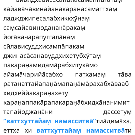
ка̄йава̄ча̄винайанакаран̣асаматтхам̣
ладжджипесалабхиккхӯнам̣
сам̣сайавиноданака̄ракам̣
йога̄вачарапуггала̄нам̣
сӣлависуддхисампа̄пакам̣
джинаса̄санавуд̣д̣хихетубхӯтам̣
пакаран̣амидама̄рабхитука̄мо
айама̄чарийа̄сабхо пат̣хамам̣ та̄ва
ратанаттайапан̣а̄мапан̣а̄ма̄рахабха̄вааб
хидхеййакаран̣ахету
каран̣аппака̄рапакаран̣а̄бхидха̄нанимит
тапайоджана̄ни дассетум̣
‘‘ваттхуттайам̣ намасситва̄’’
тиа̄дима̄ха.
еттха хи
ваттхуттайам̣ намасситва̄
ти