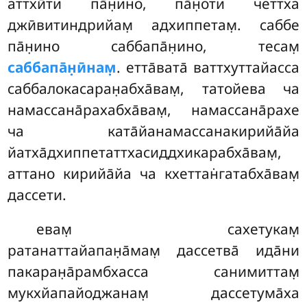
аттхӣти па̄н̣ино, па̄н̣оти четтха
джӣвитиндрийам̣ адхиппетам̣. саббе
па̄н̣ино саббапа̄н̣ино, тесам̣
саббапа̄н̣ӣнам̣
. етта̄вата̄ ваттхуттайасса
саббалокасаран̣абха̄вам̣, татойева ча
намассана̄рахабха̄вам̣, намассана̄рахе
ча ката̄йанамассанакирийа̄йа
йатха̄дхиппетаттхасиддхикарабха̄вам̣,
аттано кирийа̄йа ча кхеттан̇гатабха̄вам̣
дассети.
евам̣ сахетукам̣
ратанаттайапан̣а̄мам̣ дассетва̄ ида̄ни
пакаран̣а̄рамбхасса санимиттам̣
мукхйапайоджанам̣ дассетума̄ха