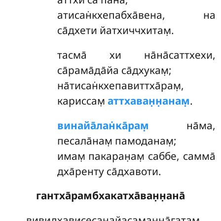
атисан̇кхепабха̄вена, на
са̄дхети йатхиччхитам̣.
тасма̄ хи на̄на̄саттхехи,
са̄рама̄да̄йа са̄дхукам̣;
на̄тисан̇кхепавиттха̄рам̣,
кариссам̣
аттхаван̣н̣анам̣
.
винайа̄лан̇ка̄рам̣
на̄ма,
песала̄нам̣ памоданам̣;
имам̣ пакаран̣ам̣ саббе, самма̄
дха̄ренту са̄дхавоти.
гантха̄рамбхакатха̄ван̣н̣ана̄
вивидхависесанайасаманна̄гатам̣