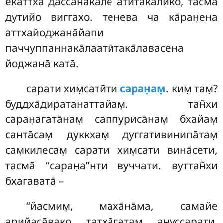
екаттха дассанака̄ле атӣтака̄лико, тасма̄
дутийо виггахо. тенева ча ка̄ран̣ена
аттхайоджана̄йапи
паччуппаннака̄лаатӣтака̄лавасена
йоджана̄ ката̄.
сарати хим̣сатӣти
саран̣ам̣
. ким̣ там̣?
буддха̄диратанаттайам̣. тан̃хи
саран̣агата̄нам̣ саппуриса̄нам̣ бхайам̣
санта̄сам̣ дуккхам̣ дуггативинипа̄там̣
сам̣килесам̣ сарати хим̣сати вина̄сети,
тасма̄ ‘‘саран̣а’’нти вуччати. вуттан̃хи
бхагавата̄ –
‘‘йасмим̣, маха̄на̄ма, самайе
арийаса̄вако татха̄гатам̣ ануссарати,