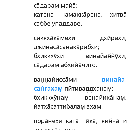
са̄дарам̣ майа̄;
катена намакка̄рена, хитва̄
саббе упаддаве.
сиккха̄ка̄мехи
дхӣрехи,
джинаса̄санака̄рибхи;
бхиккхӯхи винайан̃н̃ӯхи,
са̄дарам̣ абхийа̄чито.
ван̣н̣айисса̄ми
винайа-
сан̇гахам̣
пӣтивад̣д̣ханам̣;
бхиккхӯнам̣ венайика̄нам̣,
йатха̄саттибалам̣ ахам̣.
пора̄н̣ехи ката̄ т̣ӣка̄, кин̃ча̄пи
аттхи са̄ пана;