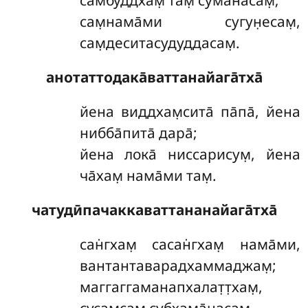
самбуддхам̣ там̣ сума̄насам̣;
сам̣нама̄ми сугун̣есам̣,
сам̣деситасудуддасам̣.
анотаттодака̄ваттанайага̄тха̄
йена
виддхам̣сита̄ па̄па̄, йена
нибба̄пита̄ дара̄;
йена лока̄ ниссарисум̣, йена
ча̄хам̣ нама̄ми там̣.
чатудӣпачаккаваттананайага̄тха̄
сан̇гхам̣ сасан̇гхам̣ нама̄ми,
вантантаварадхаммаджам̣;
маггаггаманапхалат̣т̣хам̣,
сусам̣сам̣ субхама̄насам̣.