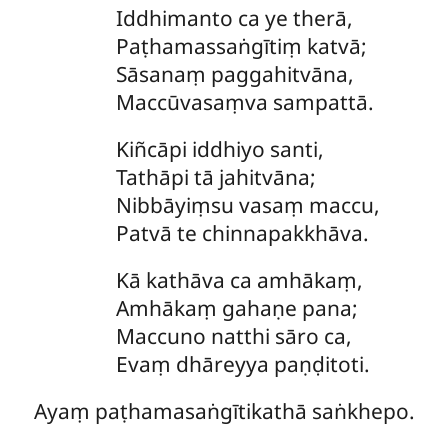
Iddhimanto ca ye therā,
Paṭhamassaṅgītiṃ katvā;
Sāsanaṃ paggahitvāna,
Maccūvasaṃva sampattā.
Kiñcāpi iddhiyo santi,
Tathāpi tā jahitvāna;
Nibbāyiṃsu vasaṃ maccu,
Patvā te chinnapakkhāva.
Kā
kathāva ca amhākaṃ,
Amhākaṃ gahaṇe pana;
Maccuno natthi sāro ca,
Evaṃ dhāreyya paṇḍitoti.
Ayaṃ paṭhamasaṅgītikathā saṅkhepo.