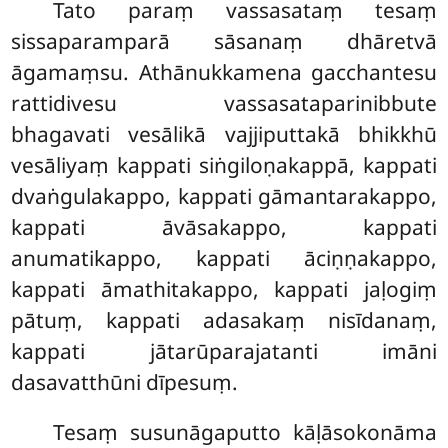
Tato paraṃ vassasataṃ tesaṃ
sissaparamparā sāsanaṃ dhāretvā
āgamaṃsu. Athānukkamena gacchantesu
rattidivesu vassasataparinibbute
bhagavati vesālikā vajjiputtakā bhikkhū
vesāliyaṃ kappati siṅgiloṇakappā, kappati
dvaṅgulakappo, kappati gāmantarakappo,
kappati āvāsakappo, kappati
anumatikappo, kappati āciṇṇakappo,
kappati āmathitakappo, kappati jaḷogiṃ
pātuṃ, kappati adasakaṃ nisīdanaṃ,
kappati jātarūparajatanti imāni
dasavatthūni dīpesuṃ.
Tesaṃ susunāgaputto kāḷāsokonāma