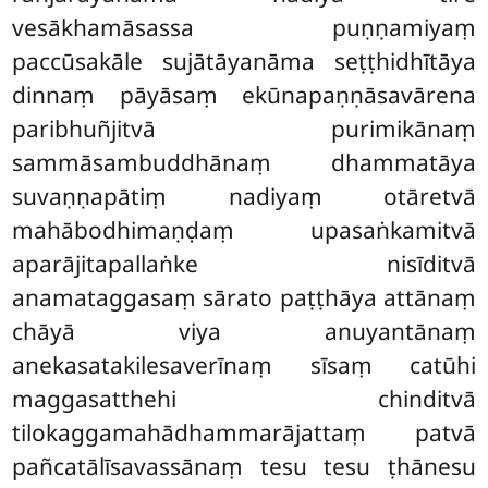
vesākhamāsassa puṇṇamiyaṃ
paccūsakāle sujātāyanāma seṭṭhidhītāya
dinnaṃ pāyāsaṃ ekūnapaṇṇāsavārena
paribhuñjitvā purimikānaṃ
sammāsambuddhānaṃ dhammatāya
suvaṇṇapātiṃ nadiyaṃ otāretvā
mahābodhimaṇḍaṃ upasaṅkamitvā
aparājitapallaṅke nisīditvā
anamataggasaṃ sārato paṭṭhāya attānaṃ
chāyā viya anuyantānaṃ
anekasatakilesaverīnaṃ sīsaṃ catūhi
maggasatthehi chinditvā
tilokaggamahādhammarājattaṃ patvā
pañcatālīsavassānaṃ tesu tesu ṭhānesu