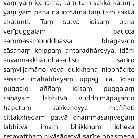
yaṃ yaṃ icchāma, taṃ taṃ sakkā kātuṃ,
yaṃ yaṃ pana na icchāma,taṃ taṃ sakkā
akātunti. Taṃ sutvā īdisaṃ pana
verīpuggalaṃ paṭicca
sammāsambuddhassa bhagavato
sāsanaṃ khippaṃ antaradhāreyya, idāni
suvaṇṇakkhandhasadiso sarīro
saṃvijjamāno
yeva dukkhena nipphādite
sāsane mahābhayaṃ uppajji ca, īdiso
puggalo aññaṃ īdisaṃ puggalaṃ
sahāyaṃ labhitvā vuddhimāpajjanto
hāpetuṃ sakkuṇeyya maññeti
cittakkhedaṃ patvā dhammasaṃvegaṃ
labhitvā imaṃ bhikkhuṃ idheva
setavatthaṃ nivāsāpetvā sarīre bhasmena