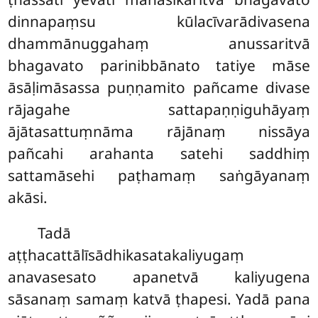
dinnapaṃsu kūlacīvarādivasena
dhammānuggahaṃ anussaritvā
bhagavato parinibbānato tatiye māse
āsāḷimāsassa puṇṇamito pañcame divase
rājagahe sattapaṇṇiguhāyaṃ
ājātasattuṃnāma rājānaṃ nissāya
pañcahi arahanta satehi saddhiṃ
sattamāsehi paṭhamaṃ saṅgāyanaṃ
akāsi.
Tadā
aṭṭhacattālīsādhikasatakaliyugaṃ
anavasesato apanetvā kaliyugena
sāsanaṃ samaṃ katvā ṭhapesi. Yadā pana