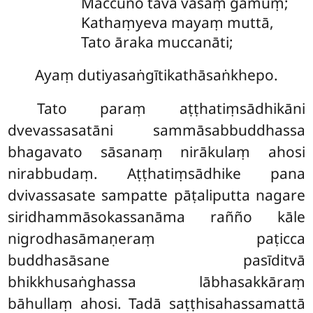
Maccuno tāva vasaṃ gamuṃ;
Kathaṃyeva mayaṃ muttā,
Tato āraka muccanāti;
Ayaṃ dutiyasaṅgītikathāsaṅkhepo.
Tato paraṃ aṭṭhatiṃsādhikāni
dvevassasatāni sammāsabbuddhassa
bhagavato sāsanaṃ nirākulaṃ ahosi
nirabbudaṃ. Aṭṭhatiṃsādhike pana
dvivassasate sampatte pāṭaliputta nagare
siridhammāsokassanāma rañño kāle
nigrodhasāmaṇeraṃ paṭicca
buddhasāsane pasīditvā
bhikkhusaṅghassa lābhasakkāraṃ
bāhullaṃ ahosi. Tadā saṭṭhisahassamattā