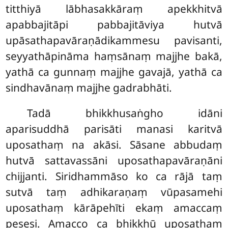
titthiyā lābhasakkāraṃ apekkhitvā
apabbajitāpi pabbajitāviya hutvā
upāsathapavāraṇādikammesu pavisanti,
seyyathāpināma haṃsānaṃ majjhe bakā,
yathā ca gunnaṃ majjhe gavajā, yathā ca
sindhavānaṃ majjhe gadrabhāti.
Tadā bhikkhusaṅgho idāni
aparisuddhā parisāti manasi karitvā
uposathaṃ na akāsi. Sāsane abbudaṃ
hutvā sattavassāni uposathapavāraṇāni
chijjanti. Siridhammāso ko ca rājā taṃ
sutvā taṃ adhikaraṇaṃ vūpasamehi
uposathaṃ kārāpehīti ekaṃ amaccaṃ
pesesi. Amacco ca bhikkhū uposathaṃ