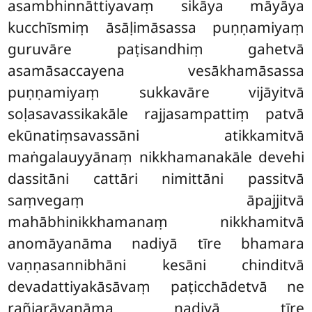
asambhinnāttiyavaṃ sikāya māyāya
kucchīsmiṃ āsāḷimāsassa puṇṇamiyaṃ
guruvāre paṭisandhiṃ gahetvā
asamāsaccayena vesākhamāsassa
puṇṇamiyaṃ sukkavāre vijāyitvā
soḷasavassikakāle rajjasampattiṃ patvā
ekūnatiṃsavassāni atikkamitvā
maṅgalauyyānaṃ nikkhamanakāle devehi
dassitāni cattāri nimittāni passitvā
saṃvegaṃ āpajjitvā
mahābhinikkhamanaṃ nikkhamitvā
anomāyanāma nadiyā tīre bhamara
vaṇṇasannibhāni kesāni chinditvā
devadattiyakāsāvaṃ paṭicchādetvā ne
rañjarāyanāma nadiyā tīre