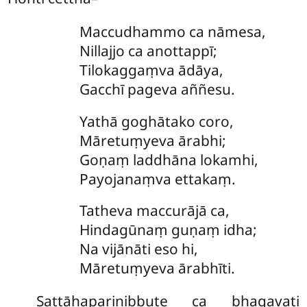
Maccudhammo ca nāmesa,
Nillajjo ca anottappī;
Tilokaggaṃva ādāya,
Gacchī pageva aññesu.
Yathā goghātako coro,
Māretuṃyeva ārabhi;
Goṇaṃ laddhāna lokamhi,
Payojanaṃva ettakaṃ.
Tatheva maccurājā ca,
Hindagūnaṃ guṇaṃ idha;
Na vijānāti eso hi,
Māretuṃyeva ārabhīti.
Sattāhaparinibbute ca bhagavati