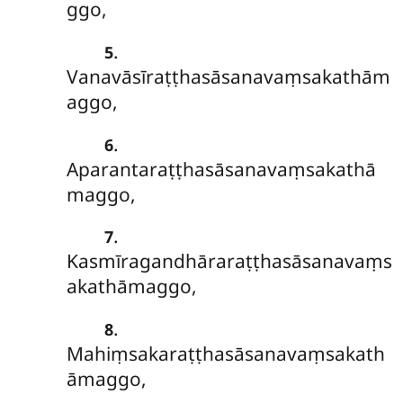
ggo,
.
5
Vanavāsīraṭṭhasāsanavaṃsakathām
aggo,
.
6
Aparantaraṭṭhasāsanavaṃsakathā
maggo,
.
7
Kasmīragandhāraraṭṭhasāsanavaṃs
akathāmaggo,
.
8
Mahiṃsakaraṭṭhasāsanavaṃsakath
āmaggo,