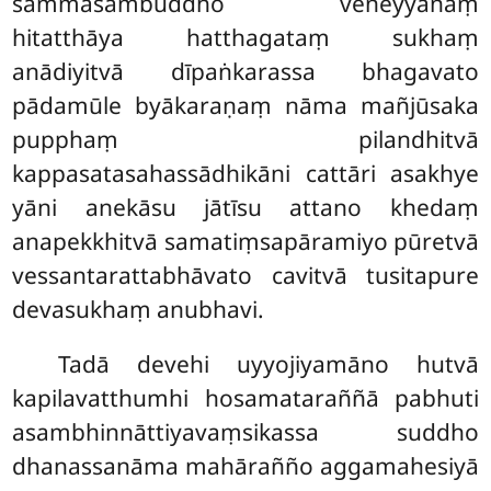
sammāsambuddho veneyyānaṃ
hitatthāya hatthagataṃ sukhaṃ
anādiyitvā dīpaṅkarassa bhagavato
pādamūle byākaraṇaṃ nāma mañjūsaka
pupphaṃ pilandhitvā
kappasatasahassādhikāni cattāri asakhye
yāni anekāsu jātīsu attano khedaṃ
anapekkhitvā samatiṃsapāramiyo
pūretvā
vessantarattabhāvato cavitvā tusitapure
devasukhaṃ anubhavi.
Tadā devehi uyyojiyamāno hutvā
kapilavatthumhi hosamataraññā pabhuti
asambhinnāttiyavaṃsikassa suddho
dhanassanāma mahārañño aggamahesiyā