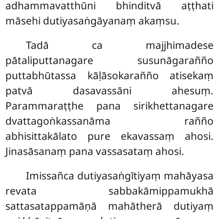
adhammavatthūni bhinditvā aṭṭhati
māsehi dutiyasaṅgāyanaṃ akaṃsu.
Tadā ca majjhimadese
pātaliputtanagare susunāgarañño
puttabhūtassa kāḷāsokarañño atisekaṃ
patvā dasavassāni ahesuṃ.
Parammaraṭṭhe pana sirikhettanagare
dvattagoṅkassanāma rañño
abhisittakālato pure ekavassaṃ ahosi.
Jinasāsanaṃ pana vassasataṃ ahosi.
Imissañca dutiyasaṅgītiyaṃ mahāyasa
revata sabbakāmippamukhā
sattasatappamāṇā mahātherā dutiyaṃ