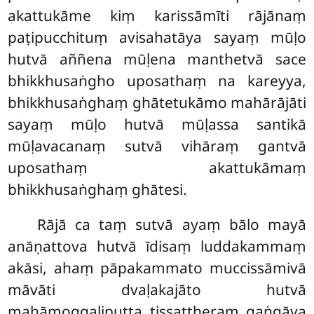
akattukāme kiṃ karissāmīti rājānaṃ
paṭipucchituṃ avisahatāya sayaṃ mūḷo
hutvā aññena mūḷena manthetvā sace
bhikkhusaṅgho uposathaṃ na kareyya,
bhikkhusaṅghaṃ ghātetukāmo mahārājāti
sayaṃ mūḷo hutvā mūḷassa santikā
mūḷavacanaṃ sutvā vihāraṃ gantvā
uposathaṃ akattukāmaṃ
bhikkhusaṅghaṃ ghātesi.
Rājā ca taṃ sutvā ayaṃ bālo mayā
anāṇattova hutvā īdisaṃ luddakammaṃ
akāsi, ahaṃ pāpakammato muccissāmivā
māvāti dvaḷakajāto hutvā
mahāmoggaliputta tissattheraṃ gaṅgāya