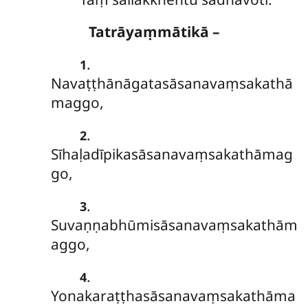
Tatrāyaṃmātikā –
.
1
Navaṭṭhānāgatasāsanavaṃsakathā
maggo,
.
2
Sīhaḷadīpikasāsanavaṃsakathāmag
go,
.
3
Suvaṇṇabhūmisāsanavaṃsakathām
aggo,
.
4
Yonakaraṭṭhasāsanavaṃsakathāma