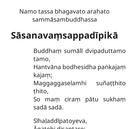
Namo tassa bhagavato arahato
sammāsambuddhassa
Sāsanavaṃsappadīpikā
Buddhaṃ
sumālī dvipaduttamo
tamo,
Hantvāna bodhesidha paṅkajaṃ
kajaṃ;
Maggaggaselamhi suñaṭṭhito
ṭhito,
So maṃ ciraṃ pātu sukhaṃ
sadā sadā.
Sīhaḷaddīpatoyeva,
Āgatehi disantare;