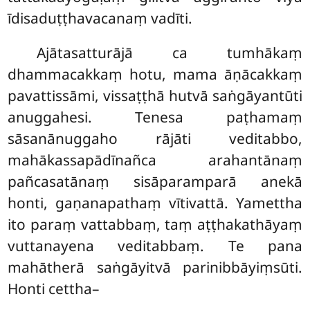
īdisaduṭṭhavacanaṃ vadīti.
Ajātasatturājā ca tumhākaṃ
dhammacakkaṃ hotu, mama āṇācakkaṃ
pavattissāmi, vissaṭṭhā hutvā saṅgāyantūti
anuggahesi. Tenesa paṭhamaṃ
sāsanānuggaho rājāti veditabbo,
mahākassapādīnañca arahantānaṃ
pañcasatānaṃ sisāparamparā anekā
honti, gaṇanapathaṃ vītivattā. Yamettha
ito paraṃ vattabbaṃ, taṃ aṭṭhakathāyaṃ
vuttanayena veditabbaṃ. Te pana
mahātherā saṅgāyitvā parinibbāyiṃsūti.
Honti cettha–