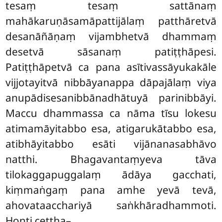
tesaṃ tesaṃ sattānaṃ
mahākaruṇāsamāpattijālaṃ patthāretvā
desanāñāṇaṃ vijambhetvā dhammaṃ
desetvā sāsanaṃ patiṭṭhāpesi.
Patiṭṭhāpetvā ca pana asītivassāyukakāle
vijjotayitvā nibbāyanappa dāpajālaṃ viya
anupādisesanibbānadhātuyā parinibbāyi.
Maccu dhammassa ca nāma tīsu lokesu
atimamāyitabbo esa, atigarukātabbo esa,
atibhāyitabbo esāti vijānanasabhāvo
natthi. Bhagavantaṃyeva tāva
tilokaggapuggalaṃ ādāya
gacchati,
kiṃmaṅgaṃ pana amhe yevā tevā,
ahovataacchariyā saṅkhāradhammoti.
Honti cettha–