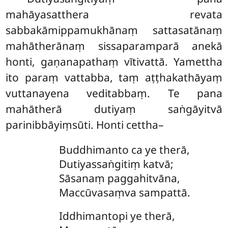
mahāyasatthera revata
sabbakāmippamukhānaṃ sattasatānaṃ
mahātherānaṃ sissaparamparā anekā
honti, gaṇanapathaṃ vītivattā. Yamettha
ito paraṃ vattabba, taṃ aṭṭhakathāyaṃ
vuttanayena veditabbaṃ. Te pana
mahātherā dutiyaṃ saṅgāyitvā
parinibbāyiṃsūti. Honti cettha–
Buddhimanto ca ye therā,
Dutiyassaṅgitiṃ katvā;
Sāsanaṃ paggahitvāna,
Maccūvasaṃva sampattā.
Iddhimantopi ye therā,