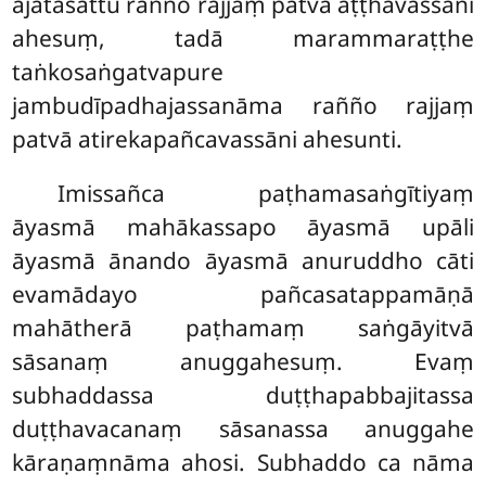
ajātasattu rañño rajjaṃ patvā aṭṭhavassāni
ahesuṃ, tadā marammaraṭṭhe
taṅkosaṅgatvapure
jambudīpadhajassanāma rañño rajjaṃ
patvā atirekapañcavassāni ahesunti.
Imissañca paṭhamasaṅgītiyaṃ
āyasmā mahākassapo āyasmā upāli
āyasmā ānando āyasmā anuruddho cāti
evamādayo pañcasatappamāṇā
mahātherā paṭhamaṃ saṅgāyitvā
sāsanaṃ anuggahesuṃ. Evaṃ
subhaddassa duṭṭhapabbajitassa
duṭṭhavacanaṃ sāsanassa anuggahe
kāraṇaṃnāma ahosi. Subhaddo ca nāma