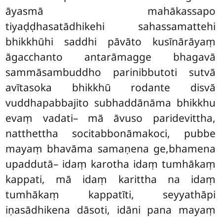
āyasmā mahākassapo
tiyaḍḍhasatādhikehi sahassamattehi
bhikkhūhi saddhi pāvāto kusīnārāyaṃ
āgacchanto antarāmagge bhagavā
sammāsambuddho parinibbutoti sutvā
avītasoka bhikkhū rodante disvā
vuddhapabbajito subhaddānāma bhikkhu
evaṃ vadati– mā āvuso paridevittha,
natthettha socitabbonāmakoci, pubbe
mayaṃ bhavāma samaṇena ge,bhamena
upaddutā– idaṃ karotha idaṃ tumhākaṃ
kappati, mā idaṃ karittha na idaṃ
tumhākaṃ kappatīti, seyyathāpi
iṇasādhikena dāsoti, idāni pana mayaṃ