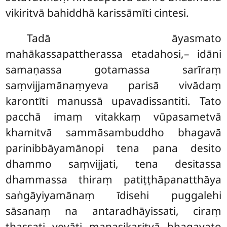
vikiritvā bahiddhā karissāmīti cintesi.
Tadā āyasmato
mahākassapattherassa etadahosi,– idāni
samaṇassa gotamassa sarīraṃ
saṃvijjamānaṃyeva parisā vivādaṃ
karontīti manussā upavadissantiti. Tato
pacchā imaṃ vitakkaṃ vūpasametvā
khamitvā sammāsambuddho bhagavā
parinibbāyamānopi tena pana desito
dhammo saṃvijjati, tena desitassa
dhammassa thiraṃ patiṭṭhāpanatthāya
saṅgāyiyamānaṃ īdisehi puggalehi
sāsanaṃ na antaradhāyissati, ciraṃ
ṭhassati yevāti manasikaritvā bhagavato