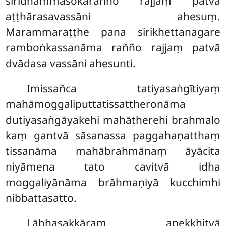
siridhammāsokarañño rajjaṃ patvā
aṭṭhārasavassāni ahesuṃ.
Marammaraṭṭhe pana sirikhettanagare
ramboṅkassanāma rañño rajjaṃ patvā
dvādasa vassāni ahesunti.
Imissañca tatiyasaṅgītiyaṃ
mahāmoggaliputtatissattheronāma
dutiyasaṅgāyakehi mahātherehi brahmalo
kaṃ gantvā sāsanassa paggahaṇatthaṃ
tissanāma mahābrahmānaṃ āyācita
niyāmena tato cavitvā idha
moggaliyānāma brāhmaṇiyā kucchimhi
nibbattasatto.
Lābhasakkāraṃ apekkhitvā