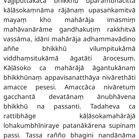
Vajjiputtakāca bhikkhū upārambhacittā
kāḷāsokaṃnāma rājānaṃ upasaṅkamitvā
mayaṃ kho mahārāja imasmiṃ
mahāvanārāme gandhakuṭiṃ rakkhitvā
vassāma, idāni mahārāja adhammavādino
aññe bhikkhū vilumpitukāmā
viddhaṃsitukāmā āgatāti ārocesuṃ.
Kāḷāsoko
ca mahārājā āgantukānaṃ
bhikkhūnaṃ appavisanatthāya nivārethāti
amacce pesesi. Amaccāca nivāretuṃ
gacchantā devatānaṃ ānubhāvena
bhikkhū na passanti. Tadaheva ca
rattibhāge kāḷāsokamahārājā
lohakumbhīniraye patanākārena supinaṃ
passi. Tassa rañño bhagini nandānāma