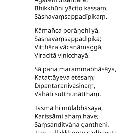
Bhikkhūhi yācito kassaṃ,
Sāsnavaṃsappadīpikaṃ.
Kāmañca porāṇehi yā,
Sāsnavaṃsappadipikā;
Vitthāra vācanāmaggā,
Viracitā vinicchayā.
Sā
pana marammabhāsāya,
Katattāyeva etesaṃ;
Dīpantaranivāsinaṃ,
Vahāti suṭṭhunātthaṃ.
Tasmā hi mūlabhāsāya,
Karissāmi ahaṃ have;
Saṃsanditvāna ganthehi,
Taṃ sallakkhentu sādhavoti.