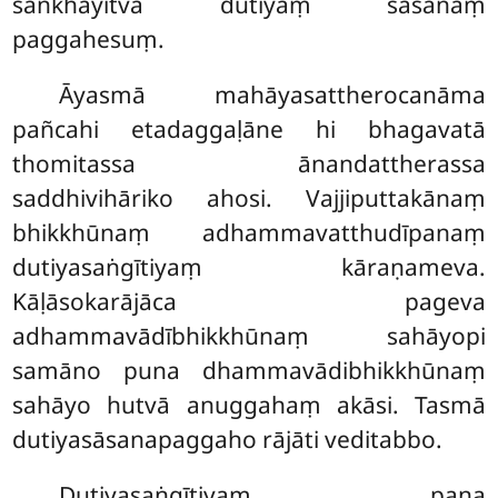
saṅkhāyitvā dutiyaṃ sāsanaṃ
paggahesuṃ.
Āyasmā mahāyasattherocanāma
pañcahi etadaggaḷāne hi bhagavatā
thomitassa ānandattherassa
saddhivihāriko ahosi. Vajjiputtakānaṃ
bhikkhūnaṃ adhammavatthudīpanaṃ
dutiyasaṅgītiyaṃ kāraṇameva.
Kāḷāsokarājāca pageva
adhammavādībhikkhūnaṃ sahāyopi
samāno puna dhammavādibhikkhūnaṃ
sahāyo
hutvā anuggahaṃ akāsi. Tasmā
dutiyasāsanapaggaho rājāti veditabbo.
Dutiyasaṅgītiyaṃ pana