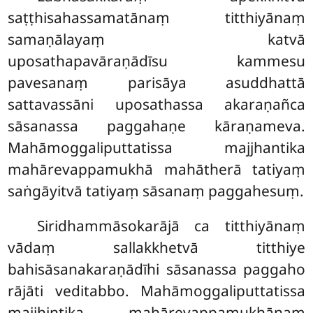
saṭṭhisahassamatānaṃ titthiyānaṃ
samaṇālayaṃ katvā
uposathapavāraṇādīsu kammesu
pavesanaṃ parisāya asuddhattā
sattavassāni uposathassa akaraṇañca
sāsanassa paggahaṇe kāraṇameva.
Mahāmoggaliputtatissa majjhantika
mahārevappamukhā mahātherā tatiyaṃ
saṅgāyitvā tatiyaṃ sāsanaṃ paggahesuṃ.
Siridhammāsokarājā ca titthiyānaṃ
vādaṃ sallakkhetvā titthiye
bahisāsanakaraṇādīhi sāsanassa paggaho
rājāti veditabbo. Mahāmoggaliputtatissa
majjhintika mahārevappamukhānaṃ