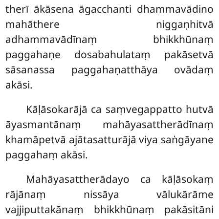
therī ākāsena āgacchanti dhammavādino
mahāthere niggaṇhitvā
adhammavādīnaṃ bhikkhūnaṃ
paggahaṇe dosabahulataṃ pakāsetvā
sāsanassa paggahaṇatthāya ovādaṃ
akāsi.
Kāḷāsokarājā ca saṃvegappatto hutvā
āyasmantānaṃ mahāyasattherādīnaṃ
khamāpetvā ajātasatturājā viya saṅgāyane
paggahaṃ akāsi.
Mahāyasattherādayo ca kāḷāsokaṃ
rājānaṃ nissāya vālukārāme
vajjiputtakānaṃ bhikkhūnaṃ pakāsitāni