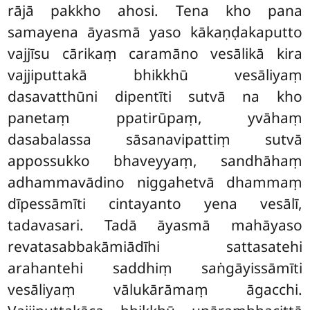
rājā pakkho ahosi. Tena kho pana
samayena āyasmā yaso kākaṇḍakaputto
vajjīsu cārikaṃ caramāno vesālikā kira
vajjiputtakā bhikkhū vesāliyaṃ
dasavatthūni dipentīti sutvā na kho
panetaṃ ppatirūpaṃ, yvāhaṃ
dasabalassa sāsanavipattiṃ sutvā
appossukko bhaveyyaṃ, sandhāhaṃ
adhammavādino niggahetvā dhammaṃ
dīpessāmīti cintayanto yena vesālī,
tadavasari. Tadā āyasmā mahāyaso
revatasabbakāmiādīhi sattasatehi
arahantehi saddhiṃ saṅgāyissāmīti
vesāliyaṃ vālukārāmaṃ āgacchi.