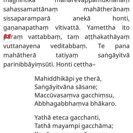
sahassamattānaṃ mahātherānaṃ
sissaparamparā anekā honti,
gaṇanapathaṃ vītivattā. Yamettha ito
📜
paraṃ vattabbaṃ, taṃ aṭṭhakathāyaṃ
vuttanayena veditabbaṃ. Te pana
mahātherā tatiyaṃ saṅgāyitvā
parinibbāyiṃsūti. Honti cettha–
Mahiddhikāpi ye therā,
Saṅgāyitvāna sāsane;
Maccūvasaṃva gacchiṃsu,
Abbhagabbhaṃva bhākaro.
Yathā
eteca gacchanti,
Tathā mayampi gacchāma;