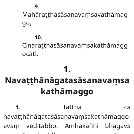
.
9
Mahāraṭṭhasāsanavaṃsavathāmag
go,
.
10
Cinaraṭṭhasāsanavaṃsakathāmagg
ocāti.
1.
Navaṭṭhānāgatasāsanavaṃsa
kathāmaggo
. Tattha ca
1
navaṭṭhānāgatasāsanavaṃsakathāmaggo
evaṃ veditabbo. Amhākañhi bhagavā