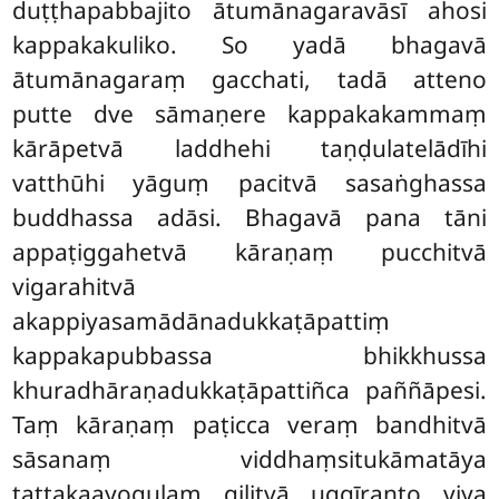
duṭṭhapabbajito ātumānagaravāsī ahosi
kappakakuliko. So yadā bhagavā
ātumānagaraṃ gacchati, tadā atteno
putte dve sāmaṇere kappakakammaṃ
kārāpetvā laddhehi taṇḍulatelādīhi
vatthūhi yāguṃ pacitvā sasaṅghassa
buddhassa adāsi. Bhagavā pana tāni
appaṭiggahetvā kāraṇaṃ pucchitvā
vigarahitvā
akappiyasamādānadukkaṭāpattiṃ
kappakapubbassa bhikkhussa
khuradhāraṇadukkaṭāpattiñca paññāpesi.
Taṃ kāraṇaṃ paṭicca veraṃ bandhitvā
sāsanaṃ viddhaṃsitukāmatāya
tattakaayoguḷaṃ gilitvā uggīranto viya