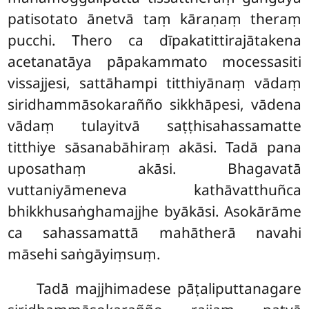
patisotato ānetvā taṃ kāraṇaṃ theraṃ
pucchi. Thero ca dīpakatittirajātakena
acetanatāya pāpakammato mocessasiti
vissajjesi, sattāhampi titthiyānaṃ vādaṃ
siridhammāsokarañño sikkhāpesi, vādena
vādaṃ tulayitvā saṭṭhisahassamatte
titthiye sāsanabāhiraṃ akāsi. Tadā pana
uposathaṃ akāsi. Bhagavatā
vuttaniyāmeneva kathāvatthuñca
bhikkhusaṅghamajjhe byākāsi
. Asokārāme
ca sahassamattā mahātherā navahi
māsehi saṅgāyiṃsuṃ.
Tadā majjhimadese pāṭaliputtanagare