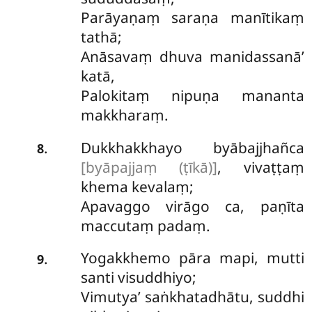
Parāyaṇaṃ saraṇa manītikaṃ
tathā;
Anāsavaṃ dhuva manidassanā’
katā,
Palokitaṃ nipuṇa mananta
makkharaṃ.
Dukkhakkhayo
byābajjhañca
.
8
[byāpajjaṃ (ṭīkā)]
, vivaṭṭaṃ
khema kevalaṃ;
Apavaggo virāgo ca, paṇīta
maccutaṃ padaṃ.
Yogakkhemo pāra mapi, mutti
.
9
santi visuddhiyo;
Vimutya’ saṅkhatadhātu, suddhi