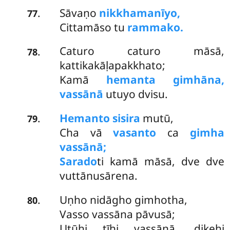
Sāvaṇo
nikkhamanīyo,
.
77
Cittamāso tu
rammako.
Caturo caturo māsā,
.
78
kattikakāḷapakkhato;
Kamā
hemanta gimhāna,
vassānā
utuyo dvisu.
Hemanto sisira
mutū,
.
79
Cha vā
vasanto
ca
gimha
vassānā;
Sarado
ti kamā māsā, dve dve
vuttānusārena.
Uṇho nidāgho gimhotha,
.
80
Vasso vassāna pāvusā;
Utūhi tīhi vassānā, dikehi