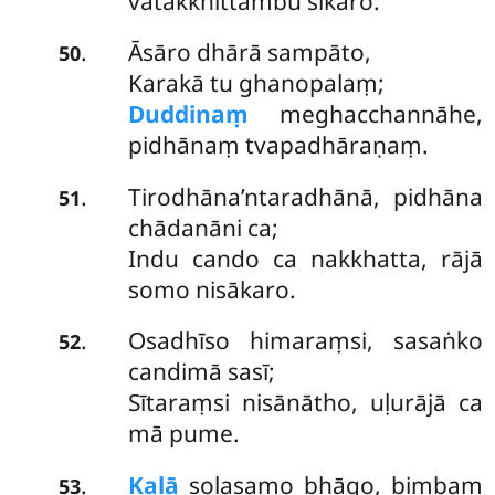
vātakkhittambu sīkaro.
Āsāro dhārā sampāto,
.
50
Karakā tu ghanopalaṃ;
Duddinaṃ
meghacchannāhe,
pidhānaṃ tvapadhāraṇaṃ.
Tirodhāna’ntaradhānā, pidhāna
.
51
chādanāni ca;
Indu cando ca nakkhatta, rājā
somo nisākaro.
Osadhīso himaraṃsi, sasaṅko
.
52
candimā sasī;
Sītaraṃsi nisānātho, uḷurājā ca
mā pume.
Kalā
soḷasamo bhāgo, bimbaṃ
.
53