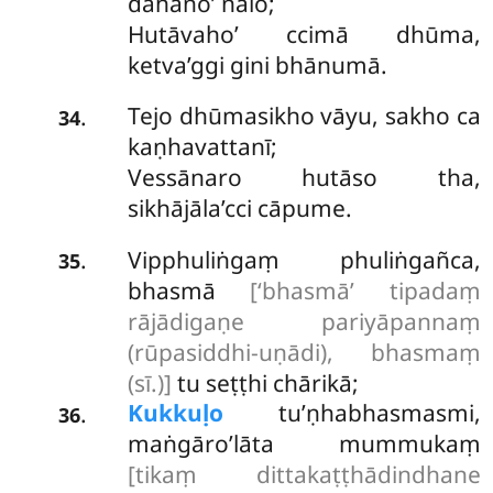
dahano’ nalo;
Hutāvaho’ ccimā dhūma,
ketva’ggi gini bhānumā.
Tejo dhūmasikho vāyu, sakho ca
.
34
kaṇhavattanī;
Vessānaro hutāso tha,
sikhājāla’cci cāpume.
Vipphuliṅgaṃ phuliṅgañca,
.
35
bhasmā
[‘bhasmā’ tipadaṃ
rājādigaṇe pariyāpannaṃ
(rūpasiddhi-uṇādi), bhasmaṃ
(sī.)]
tu seṭṭhi chārikā;
Kukkuḷo
tu’ṇhabhasmasmi,
.
36
maṅgāro’lāta mummukaṃ
[tikaṃ dittakaṭṭhādindhane