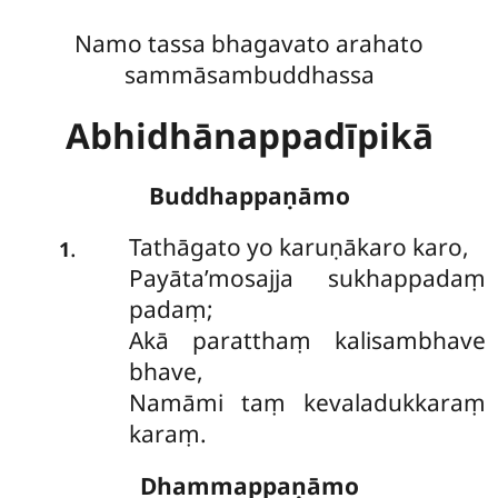
Namo tassa bhagavato arahato
sammāsambuddhassa
Abhidhānappadīpikā
Buddhappaṇāmo
Tathāgato
yo karuṇākaro karo,
.
1
Payāta’mosajja sukhappadaṃ
padaṃ;
Akā paratthaṃ kalisambhave
bhave,
Namāmi taṃ kevaladukkaraṃ
karaṃ.
Dhammappaṇāmo