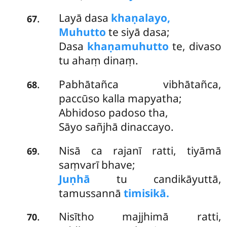
Layā dasa
khaṇalayo,
.
67
Muhutto
te siyā dasa;
Dasa
khaṇamuhutto
te, divaso
tu ahaṃ dinaṃ.
Pabhātañca vibhātañca,
.
68
paccūso kalla mapyatha;
Abhidoso padoso tha,
Sāyo sañjhā dinaccayo.
Nisā ca rajanī ratti, tiyāmā
.
69
saṃvarī bhave;
Juṇhā
tu candikāyuttā,
tamussannā
timisikā.
Nisītho majjhimā ratti,
.
70