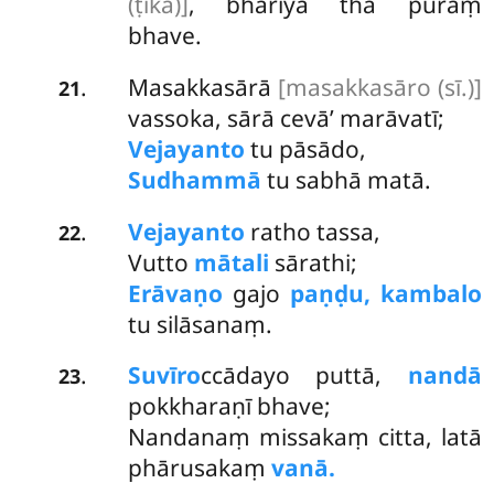
(ṭīkā)]
, bhariyā tha puraṃ
bhave.
Masakkasārā
[masakkasāro (sī.)]
.
21
vassoka, sārā cevā’ marāvatī;
Vejayanto
tu pāsādo,
Sudhammā
tu sabhā matā.
Vejayanto
ratho tassa,
.
22
Vutto
mātali
sārathi;
Erāvaṇo
gajo
paṇḍu, kambalo
tu silāsanaṃ.
Suvīro
ccādayo puttā,
nandā
.
23
pokkharaṇī bhave;
Nandanaṃ missakaṃ citta, latā
phārusakaṃ
vanā.