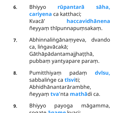
Bhiyyo
rūpantarā sāha,
.
6
cariyena
ca katthaci;
Kvacā’
haccavidhānena
ñeyyaṃ thīpunnapuṃsakaṃ.
Abhinnaliṅgānaṃyeva, dvando
.
7
ca, liṅgavācakā;
Gāthāpādantamajjhaṭṭhā,
pubbaṃ yantyapare paraṃ.
Pumitthiyaṃ padaṃ
dvīsu,
.
8
sabbaliṅge ca
tīsvi
ti;
Abhidhānantarārambhe,
ñeyyaṃ
tva’
nta
mathā
di ca.
Bhiyyo payoga māgamma,
.
9
sogate
āgame
kvaci;