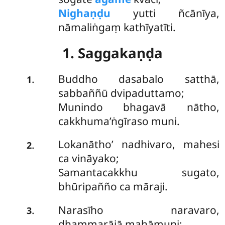
Nighaṇḍu
yutti ñcānīya,
nāmaliṅgaṃ kathīyatīti.
1. Saggakaṇḍa
Buddho dasabalo satthā,
.
1
sabbaññū dvipaduttamo;
Munindo bhagavā nātho,
cakkhuma’ṅgīraso muni.
Lokanātho’ nadhivaro, mahesi
.
2
ca vināyako;
Samantacakkhu sugato,
bhūripañño ca māraji.
Narasīho naravaro,
.
3
dhammarājā mahāmuni;