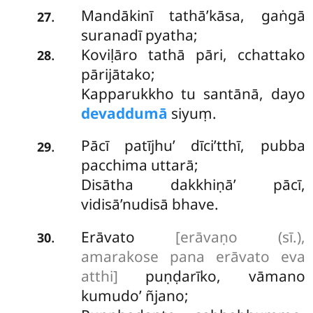
Mandākinī tathā’kāsa, gaṅgā
.
27
suranadī pyatha;
Koviḷāro tathā pāri, cchattako
.
28
pārijātako;
Kapparukkho tu santānā, dayo
devaddumā
siyuṃ.
Pācī patījhu’ dīci’tthī, pubba
.
29
pacchima uttarā;
Disātha dakkhiṇā’ pācī,
vidisā’nudisā bhave.
Erāvato
[erāvaṇo (sī.),
.
30
amarakose pana erāvato eva
atthi]
puṇḍarīko, vāmano
kumudo’ ñjano;