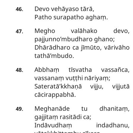
Devo
vehāyaso tārā,
.
46
Patho surapatho aghaṃ.
Megho valāhako devo,
.
47
pajjunno’mbudharo ghano;
Dhārādharo ca jīmūto, vārivāho
tathā’mbudo.
Abbhaṃ tīsvatha vassañca,
.
48
vassanaṃ vuṭṭhi nāriyaṃ;
Sateratā’kkhaṇā vijju, vijjutā
cācirappabhā.
Meghanāde tu dhanitaṃ,
.
49
gajjitaṃ rasitādi ca;
Indāvudhaṃ indadhanu,