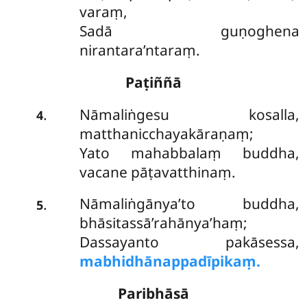
varaṃ,
Sadā guṇoghena
nirantara’ntaraṃ.
Paṭiññā
Nāmaliṅgesu kosalla,
.
4
matthanicchayakāraṇaṃ;
Yato mahabbalaṃ buddha,
vacane pāṭavatthinaṃ.
Nāmaliṅgānya’to
buddha,
.
5
bhāsitassā’rahānya’haṃ;
Dassayanto pakāsessa,
mabhidhānappadīpikaṃ.
Paribhāsā