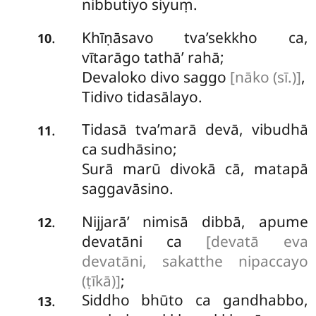
nibbutiyo siyuṃ.
Khīṇāsavo tva’sekkho ca,
.
10
vītarāgo tathā’ rahā;
Devaloko divo saggo
[nāko (sī.)]
,
Tidivo tidasālayo.
Tidasā tva’marā devā, vibudhā
.
11
ca sudhāsino;
Surā marū divokā cā, matapā
saggavāsino.
Nijjarā’ nimisā dibbā, apume
.
12
devatāni ca
[devatā eva
devatāni, sakatthe nipaccayo
(ṭīkā)]
;
Siddho bhūto ca gandhabbo,
.
13