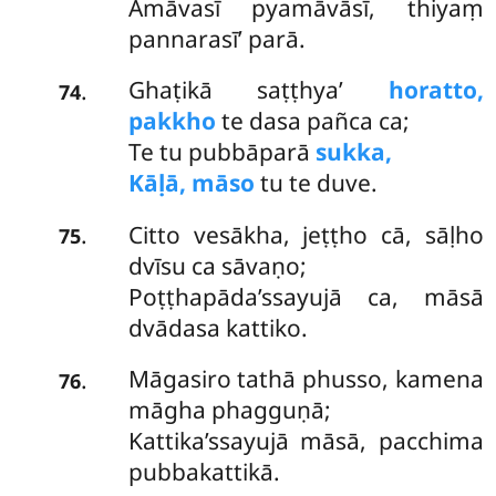
Amāvasī pyamāvāsī, thiyaṃ
pannarasī’ parā.
Ghaṭikā saṭṭhya’
horatto,
.
74
pakkho
te dasa pañca ca;
Te tu pubbāparā
sukka,
Kāḷā, māso
tu te duve.
Citto vesākha, jeṭṭho cā, sāḷho
.
75
dvīsu ca sāvaṇo;
Poṭṭhapāda’ssayujā ca, māsā
dvādasa kattiko.
Māgasiro tathā phusso, kamena
.
76
māgha phagguṇā;
Kattika’ssayujā māsā, pacchima
pubbakattikā.