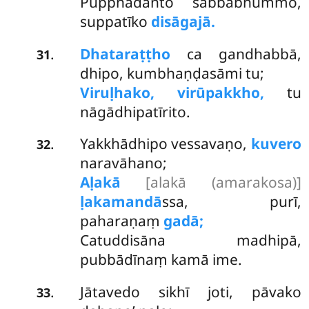
Pupphadanto sabbabhummo,
suppatīko
disāgajā.
Dhataraṭṭho
ca gandhabbā,
.
31
dhipo, kumbhaṇḍasāmi tu;
Viruḷhako, virūpakkho,
tu
nāgādhipatīrito.
Yakkhādhipo vessavaṇo,
kuvero
.
32
naravāhano;
Aḷakā
[alakā (amarakosa)]
ḷakamandā
ssa, purī,
paharaṇaṃ
gadā;
Catuddisāna madhipā,
pubbādīnaṃ kamā ime.
Jātavedo
sikhī joti, pāvako
.
33