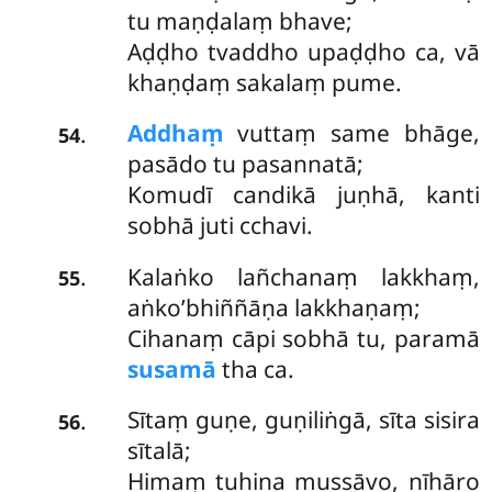
tu maṇḍalaṃ bhave;
Aḍḍho tvaddho upaḍḍho ca, vā
khaṇḍaṃ sakalaṃ pume.
Addhaṃ
vuttaṃ same bhāge,
.
54
pasādo tu pasannatā;
Komudī candikā juṇhā, kanti
sobhā juti cchavi.
Kalaṅko lañchanaṃ lakkhaṃ,
.
55
aṅko’bhiññāṇa lakkhaṇaṃ;
Cihanaṃ cāpi sobhā tu, paramā
susamā
tha ca.
Sītaṃ guṇe, guṇiliṅgā, sīta sisira
.
56
sītalā;
Himaṃ tuhina mussāvo, nīhāro