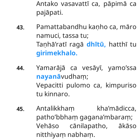
Antako vasavattī ca, pāpimā ca
pajāpati.
Pamattabandhu kaṇho ca, māro
.
43
namuci, tassa tu;
Taṇhā’ratī ragā
dhītū,
hatthī tu
girimekhalo.
Yamarājā ca vesāyī, yamo’ssa
.
44
nayanā
vudhaṃ;
Vepacitti pulomo ca, kimpuriso
tu kinnaro.
Antalikkhaṃ kha’mādicca,
.
45
patho’bbhaṃ gagana’mbaraṃ;
Vehāso cānilapatho, ākāso
nitthiyaṃ nabhaṃ.