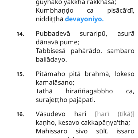
guyhako yakkha rakkhasā;
Kumbhaṇḍo ca pisācā’dī,
niddiṭṭhā
devayoniyo.
Pubbadevā suraripū, asurā
.
14
dānavā pume;
Tabbisesā pahārādo, sambaro
baliādayo.
Pitāmaho pitā brahmā, lokeso
.
15
kamalāsano;
Tathā hiraññagabbho ca,
surajeṭṭho pajāpati.
Vāsudevo hari
[harī (ṭīkā)]
.
16
kaṇho, kesavo cakkapāṇya’tha;
Mahissaro sivo sūlī, issaro