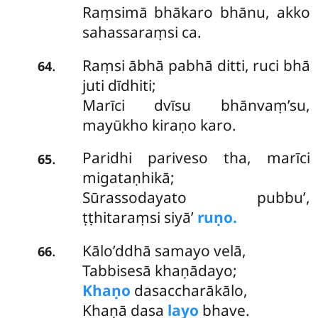
Raṃsimā bhākaro bhānu, akko
sahassaraṃsi ca.
Raṃsi ābhā pabhā ditti, ruci bhā
.
64
juti dīdhiti;
Marīci dvīsu bhānvaṃ’su,
mayūkho kiraṇo karo.
Paridhi pariveso tha, marīci
.
65
migataṇhikā;
Sūrassodayato pubbu’,
ṭṭhitaraṃsi siyā’
ruṇo.
Kālo’ddhā samayo velā,
.
66
Tabbisesā khaṇādayo;
Khaṇo
dasaccharākālo,
Khaṇā dasa
layo
bhave.