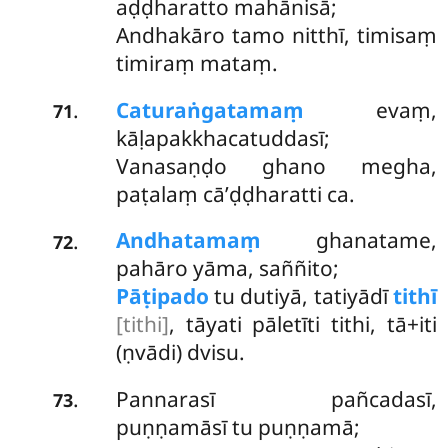
aḍḍharatto mahānisā;
Andhakāro tamo nitthī, timisaṃ
timiraṃ mataṃ.
Caturaṅgatamaṃ
evaṃ,
.
71
kāḷapakkhacatuddasī;
Vanasaṇḍo ghano megha,
paṭalaṃ cā’ḍḍharatti ca.
Andhatamaṃ
ghanatame,
.
72
pahāro yāma, saññito;
Pāṭipado
tu dutiyā, tatiyādī
tithī
[tithi]
, tāyati pāletīti tithi, tā+iti
(ṇvādi) dvisu.
Pannarasī pañcadasī,
.
73
puṇṇamāsī tu puṇṇamā;