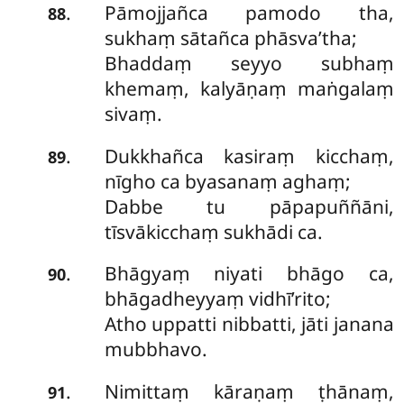
Pāmojjañca pamodo tha,
.
88
sukhaṃ sātañca phāsva’tha;
Bhaddaṃ seyyo subhaṃ
khemaṃ, kalyāṇaṃ maṅgalaṃ
sivaṃ.
Dukkhañca kasiraṃ kicchaṃ,
.
89
nīgho ca byasanaṃ aghaṃ;
Dabbe tu pāpapuññāni,
tīsvākicchaṃ sukhādi ca.
Bhāgyaṃ niyati bhāgo ca,
.
90
bhāgadheyyaṃ vidhī’rito;
Atho uppatti nibbatti, jāti janana
mubbhavo.
Nimittaṃ kāraṇaṃ ṭhānaṃ,
.
91