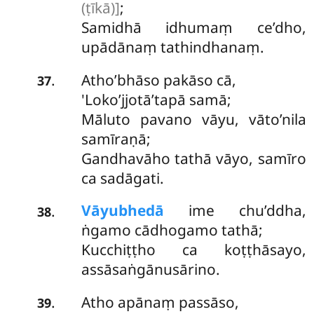
(ṭīkā)]
;
Samidhā idhumaṃ ce’dho,
upādānaṃ tathindhanaṃ.
Atho’bhāso pakāso cā,
.
37
'Loko’jjotā’tapā samā;
Māluto pavano vāyu, vāto’nila
samīraṇā;
Gandhavāho tathā vāyo, samīro
ca sadāgati.
Vāyubhedā
ime chu’ddha,
.
38
ṅgamo cādhogamo tathā;
Kucchiṭṭho ca koṭṭhāsayo,
assāsaṅgānusārino.
Atho apānaṃ passāso,
.
39