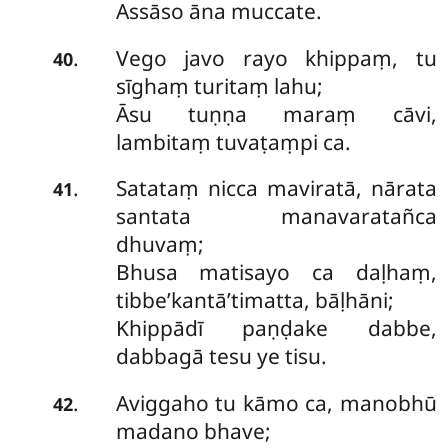
Assāso āna muccate.
Vego javo rayo khippaṃ, tu
.
40
sīghaṃ turitaṃ lahu;
Āsu tuṇṇa maraṃ cāvi,
lambitaṃ tuvaṭaṃpi ca.
Satataṃ nicca maviratā, nārata
.
41
santata manavaratañca
dhuvaṃ;
Bhusa matisayo ca daḷhaṃ,
tibbe’kantā’timatta, bāḷhāni;
Khippādī paṇḍake dabbe,
dabbagā tesu ye tisu.
Aviggaho tu kāmo ca, manobhū
.
42
madano bhave;