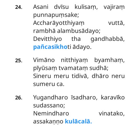
Asani dvīsu kulisaṃ, vajiraṃ
.
24
punnapuṃsake;
Accharāyotthiyaṃ vuttā,
rambhā alambusādayo;
Devitthiyo tha gandhabbā,
pañcasikho
ti ādayo.
Vimāno nitthiyaṃ byamhaṃ,
.
25
pīyūsaṃ tvamataṃ sudhā;
Sineru meru tidivā, dhāro neru
sumeru ca.
Yugandharo īsadharo, karavīko
.
26
sudassano;
Nemindharo vinatako,
assakaṇṇo
kulācalā.