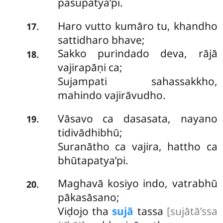
pasupatya’pi.
Haro vutto kumāro tu, khandho
.
17
sattidharo bhave;
Sakko purindado deva, rājā
.
18
vajirapāṇi ca;
Sujampati sahassakkho,
mahindo vajirāvudho.
Vāsavo ca dasasata, nayano
.
19
tidivādhibhū;
Suranātho ca vajira, hattho ca
bhūtapatya’pi.
Maghavā kosiyo indo, vatrabhū
.
20
pākasāsano;
Viḍojo tha
sujā
tassa
[sujātā’ssa