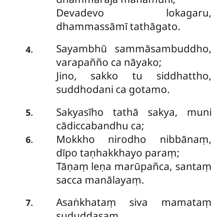
Devadevo lokagaru,
dhammassāmī tathāgato.
Sayambhū sammāsambuddho,
.
4
varapañño ca nāyako;
Jino, sakko tu siddhattho,
suddhodani ca gotamo.
Sakyasīho tathā sakya, muni
.
5
cādiccabandhu ca;
Mokkho nirodho nibbānaṃ,
.
6
dīpo taṇhakkhayo paraṃ;
Tāṇaṃ leṇa marūpañca, santaṃ
sacca manālayaṃ.
Asaṅkhataṃ siva mamataṃ
.
7
sududdasaṃ,