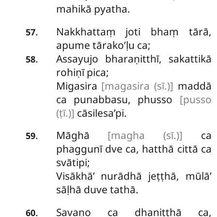
mahikā pyatha.
Nakkhattaṃ joti bhaṃ tārā,
.
57
apume tārako’ḷu ca;
Assayujo bharaṇitthī, sakattikā
.
58
rohiṇī pica;
Migasira
[magasira (sī.)]
maddā
ca punabbasu, phusso
[pusso
(ṭī.)]
cāsilesa’pi.
Māghā
[magha (sī.)]
ca
.
59
phaggunī dve ca, hatthā cittā ca
svātipi;
Visākhā’ nurādhā jeṭṭhā, mūlā’
sāḷhā duve tathā.
Savaṇo
ca dhaniṭṭhā ca,
.
60