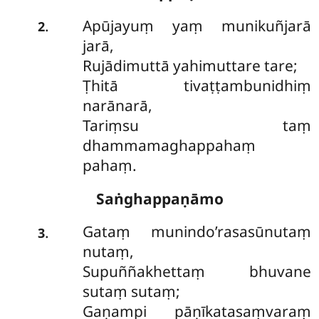
Apūjayuṃ yaṃ munikuñjarā
.
2
jarā,
Rujādimuttā yahimuttare tare;
Ṭhitā tivaṭṭambunidhiṃ
narānarā,
Tariṃsu taṃ
dhammamaghappahaṃ
pahaṃ.
Saṅghappaṇāmo
Gataṃ munindo’rasasūnutaṃ
.
3
nutaṃ,
Supuññakhettaṃ bhuvane
sutaṃ sutaṃ;
Gaṇampi pāṇīkatasaṃvaraṃ