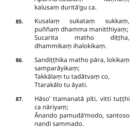
kalusaṃ duritā’gu ca.
Kusalaṃ
sukataṃ sukkaṃ,
.
85
puññaṃ dhamma manitthiyaṃ;
Sucarita matho diṭṭha,
dhammikaṃ ihalokikaṃ.
Sandiṭṭhika matho pāra, lokikaṃ
.
86
samparāyikaṃ;
Takkālaṃ tu tadātvaṃ co,
Ttarakālo tu āyati.
Hāso’ ttamanatā pīti, vitti tuṭṭhi
.
87
ca nāriyaṃ;
Ānando pamudā’modo, santoso
nandi sammado.