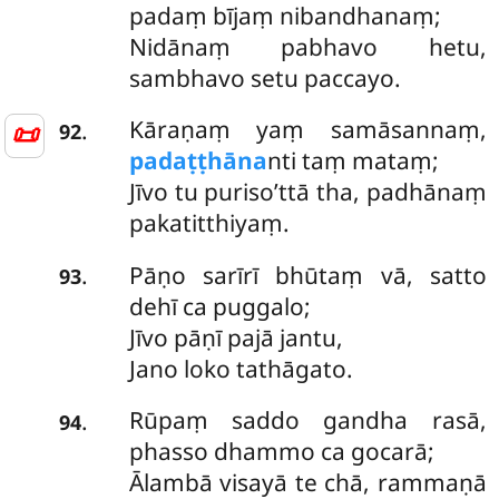
padaṃ bījaṃ nibandhanaṃ;
Nidānaṃ pabhavo hetu,
sambhavo setu paccayo.
Kāraṇaṃ yaṃ samāsannaṃ,
.
📜
92
padaṭṭhāna
nti taṃ mataṃ;
Jīvo tu puriso’ttā tha, padhānaṃ
pakatitthiyaṃ.
Pāṇo sarīrī bhūtaṃ vā, satto
.
93
dehī ca puggalo;
Jīvo pāṇī pajā jantu,
Jano loko tathāgato.
Rūpaṃ saddo gandha rasā,
.
94
phasso dhammo ca gocarā;
Ālambā visayā te chā, rammaṇā