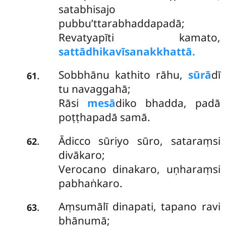
satabhisajo
pubbu’ttarabhaddapadā;
Revatyapīti kamato,
sattādhikavīsanakkhattā.
Sobbhānu kathito rāhu,
sūrā
dī
.
61
tu navaggahā;
Rāsi
mesā
diko bhadda, padā
poṭṭhapadā samā.
Ādicco sūriyo sūro, sataraṃsi
.
62
divākaro;
Verocano dinakaro, uṇharaṃsi
pabhaṅkaro.
Aṃsumālī dinapati, tapano ravi
.
63
bhānumā;