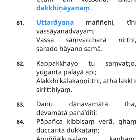
dakkhiṇāyanaṃ.
Uttarāyana
maññehi, tīhi
.
81
vassāyanadvayaṃ;
Vassa saṃvaccharā nitthī,
sarado hāyano samā.
Kappakkhayo tu saṃvaṭṭo,
.
82
yuganta palayā api;
Alakkhī kālakaṇṇitthī, atha lakkhī
siri’tthiyaṃ.
Danu dānavamātā tha,
.
83
devamātā panā’diti;
Pāpañca kibbisaṃ verā, ghaṃ
.
84
duccarita dukkaṭaṃ;
Apuññā’kusalaṃ kaṇhaṃ,