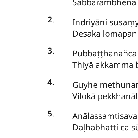
Sabbārambhena k
2
.
Indriyāni susaṃ
Desaka lomapan
3
.
Pubbaṭṭhānañca 
Thiyā akkamma bh
4
.
Guyhe methunaṃ
Vilokā pekkhanāl
5
.
Anālassaṃtisava
Daḷhabhatti ca s