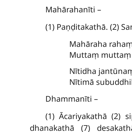
Mahārahanīti –
(1) Paṇḍitakathā. (2) S
Mahāraha rahaṃ
Muttaṃ muttaṃ 
Nītidha jantūnaṃ 
Nītimā subuddhib
Dhammanīti –
(1) Ācariyakathā (2) 
dhanakathā (7) desakathā