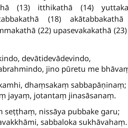
thā (13) itthikathā (14) yuttak
tabbakathā (18) akātabbakathā
ammakathā (22) upasevakakathā (23)
indo, devātidevādevindo,
brahmindo, jino pūretu me bhāva
lokamhi, dhaṃsakaṃ sabbapāṇinaṃ;
jayaṃ, jotantaṃ jinasāsanaṃ.
ṃ seṭṭhaṃ, nissāya pubbake garu;
vakkhāmi, sabbaloka sukhāvahaṃ.