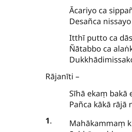
Ācariyo ca sipp
Desañca nissayo
Itthī putto ca dā
Ñātabbo ca alaṅ
Dukkhādimissako
Rājanīti –
Sīhā ekaṃ bakā e
Pañca kākā rājā 
1
.
Mahākammaṃ kh