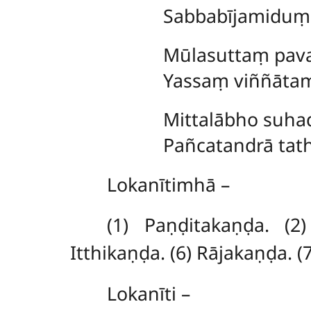
Sabbabījamiduṃ
Mūlasuttaṃ pava
Yassaṃ viññātam
Mittalābho suha
Pañcatandrā tat
Lokanītimhā –
(1) Paṇḍitakaṇḍa. (2
Itthikaṇḍa. (6) Rājakaṇḍa. 
Lokanīti –