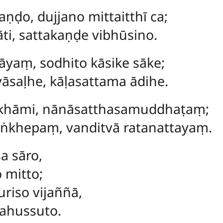
ṇḍo, dujjano mittaitthī ca;
ti, sattakaṇḍe vibhūsino.
āyaṃ, sodhito kāsike sāke;
āsaḷhe, kāḷasattama ādihe.
kkhāmi, nānāsatthasamuddhaṭaṃ;
khepaṃ, vanditvā ratanattayaṃ.
sa sāro,
 mitto;
uriso vijaññā,
ahussuto.