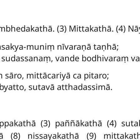
ambhedakathā. (3) Mittakathā. (4) Nāy
sakya-muniṃ nīvaraṇā taṇhā;
sudassanaṃ, vande bodhivaraṃ va
sāro, mittācariyā ca pitaro;
yatto, sutavā atthadassimā.
sippakathā (3) paññākathā (4) suta
 (8) nissayakathā (9) mittakat