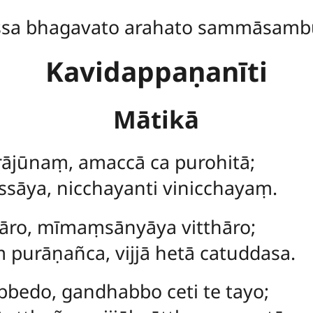
ssa bhagavato arahato sammāsamb
Kavidappaṇanīti
Mātikā
jūnaṃ, amaccā ca purohitā;
ssāya, nicchayanti vinicchayaṃ.
tāro, mīmaṃsānyāya vitthāro;
urāṇañca, vijjā hetā catuddasa.
edo, gandhabbo ceti te tayo;