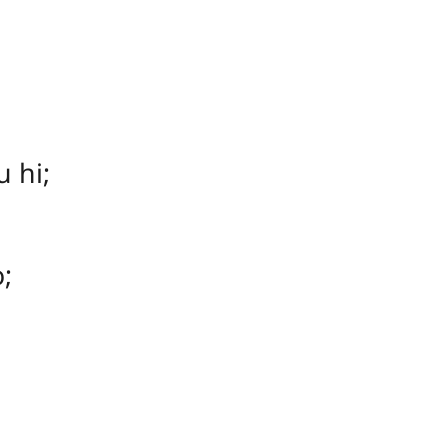
 hi;
;