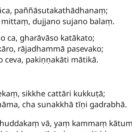
añca, paññāsutakathādhanaṃ;
 mittaṃ, dujjano sujano balaṃ.
so ca, gharāvāso katākato;
kāro, rājadhammā pasevako;
 ceva, pakiṇṇakāti mātikā.
kaṃ, sikkhe cattāri kukkuṭā;
nāma, cha sunakkhā tīṇi gadrabhā.
uddakaṃ vā, yaṃ kammaṃ kātumic