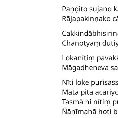
Paṇḍito sujano ka
Rājapakiṇṇako cā
Cakkindābhisirin
Chanotyaṃ dutiy
Lokanītiṃ pava
Māgadheneva saṅ
Nīti loke purisas
Mātā pitā ācariyo
Tasmā hi nītiṃ p
Ñāṇīmahā hoti b