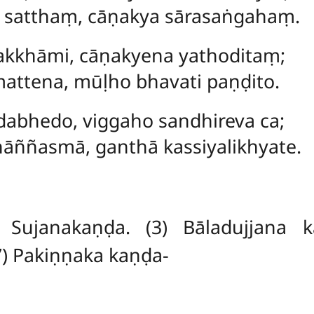
 satthaṃ, cāṇakya sārasaṅgahaṃ.
kkhāmi, cāṇakyena yathoditaṃ;
attena, mūḷho bhavati paṇḍito.
dabhedo, viggaho sandhireva ca;
hāññasmā, ganthā kassiyalikhyate.
) Sujanakaṇḍa. (3) Bāladujjana k
(7) Pakiṇṇaka kaṇḍa-