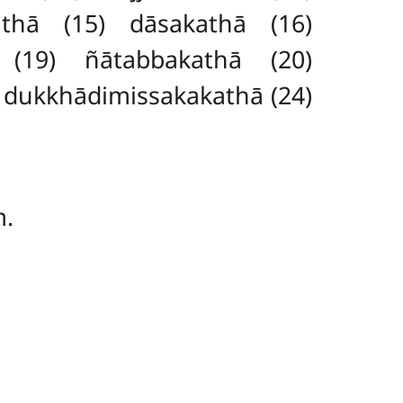
athā (15) dāsakathā (16)
 (19) ñātabbakathā (20)
 dukkhādimissakakathā (24)
ṃ.