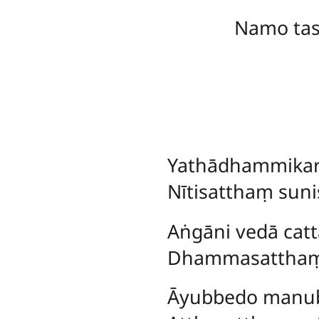
Namo ta
Yathādhammikarā
Nītisatthaṃ suni
Aṅgāni vedā cat
Dhammasatthaṃ p
Āyubbedo manubb