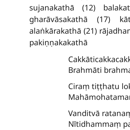
sujanakathā (12) balaka
gharāvāsakathā (17) kā
alaṅkārakathā (21) rājadh
pakiṇṇakakathā
Cakkāticakkacakk
Brahmāti brahma
Ciraṃ tiṭṭhatu 
Mahāmohatamaṃ 
Vanditvā ratana
Nītidhammaṃ pa