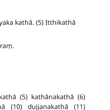
aka kathā. (5) Itthikathā
raṃ.
kathā (5) kathānakathā (6)
hā (10) dujjanakathā (11)