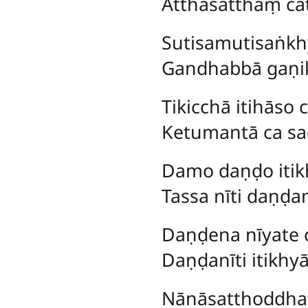
Atthasatthaṃ cat
Sutisamutisaṅkhy
Gandhabbā gaṇik
Tikicchā itihāso 
Ketumantā ca sad
Damo daṇḍo itik
Tassa nīti daṇḍan
Daṇḍena nīyate 
Daṇḍanīti itikhyāt
Nānāsatthoddhat