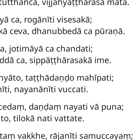
utthañca, vijjāhyāṭṭharasa matā.
ā ca, rogānīti visesakā;
ā ceva, dhanubbedā ca pūraṇā.
ca, jotimāyā ca chandati;
dā ca, sippāṭṭhārasakā ime.
hyāto, taṭṭhādaṇḍo mahīpati;
īti, nayanānīti vuccati.
cedaṃ, daṇḍaṃ nayati vā puna;
o, tilokā nati vattate.
aṃ vakkhe, rājanīti samuccayaṃ;