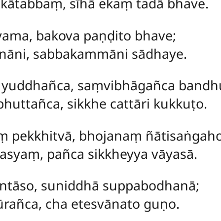
ātabbaṃ, sīhā ekaṃ tadā bhave.
yama, bakova paṇḍito bhave;
nāni, sabbakammāni sādhaye.
yuddhañca, saṃvibhāgañca bandhu
uttañca, sikkhe cattāri kukkuṭo.
 pekkhitvā, bhojanaṃ ñātisaṅgaho
asyaṃ, pañca sikkheyya vāyasā.
ntāso, suniddhā suppabodhanā;
ūrañca, cha etesvānato guṇo.