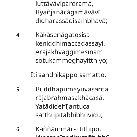
luttāvāvīpareramā,
Byañjanācāgamāvāvī
dīgharassādisambhavā;
Kākāsenāgatosisa
.
4
keniddhimaccadassayi,
Arājakhvaggimesīnaṃ
sotukammeghayitthiyo;
Iti sandhikappo samatto.
Buddhapumayuvasanta
.
5
rājabrahmasakhācasā,
Yatādidehījantuca
satthupitābhibhūvidū;
Kaññāmmārattithipo,
.
6