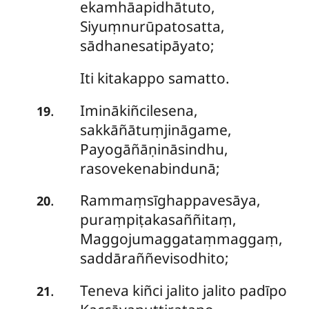
ekamhāapidhātuto,
Siyuṃnurūpatosatta,
sādhanesatipāyato;
Iti kitakappo samatto.
Iminākiñcilesena,
.
19
sakkāñātuṃjināgame,
Payogāñāṇināsindhu,
rasovekenabindunā;
Rammaṃsīghappavesāya,
.
20
puraṃpiṭakasaññitaṃ,
Maggojumaggataṃmaggaṃ,
saddāraññevisodhito;
Teneva kiñci jalito jalito padīpo
.
21