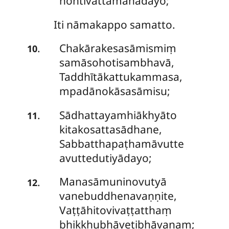
hontivattāmanādayo;
Iti nāmakappo samatto.
Chakārakesasāmismiṃ
.
10
samāsohotisambhavā,
Taddhītākattukammasa,
mpadānokāsasāmisu;
Sādhattayamhiākhyāto
.
11
kitakosattasādhane,
Sabbatthapaṭhamāvutte
avuttedutiyādayo;
Manasāmuninovutyā
.
12
vanebuddhenavaṇṇite,
Vaṭṭāhitovivaṭṭatthaṃ
bhikkhubhāvetibhāvanaṃ;