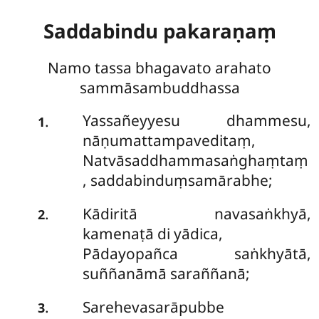
Saddabindu
pakaraṇaṃ
Namo tassa bhagavato arahato
sammāsambuddhassa
Yassañeyyesu dhammesu,
.
1
nāṇumattampaveditaṃ,
Natvāsaddhammasaṅghaṃtaṃ
, saddabinduṃsamārabhe;
Kādiritā navasaṅkhyā,
.
2
kamenaṭā di yādica,
Pādayopañca saṅkhyātā,
suññanāmā saraññanā;
Sarehevasarāpubbe
.
3