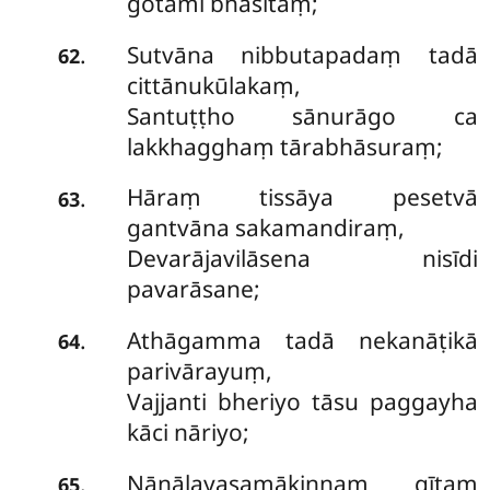
gotami bhāsitaṃ;
Sutvāna nibbutapadaṃ tadā
.
62
cittānukūlakaṃ,
Santuṭṭho sānurāgo ca
lakkhagghaṃ tārabhāsuraṃ;
Hāraṃ tissāya pesetvā
.
63
gantvāna sakamandiraṃ,
Devarājavilāsena nisīdi
pavarāsane;
Athāgamma tadā nekanāṭikā
.
64
parivārayuṃ,
Vajjanti bheriyo tāsu paggayha
kāci nāriyo;
Nānālayasamākiṇṇaṃ gītaṃ
.
65