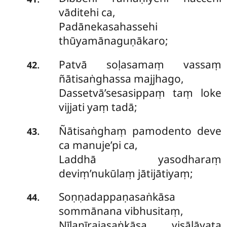
vāditehi ca,
Padānekasahassehi
thūyamānaguṇākaro;
Patvā soḷasamaṃ vassaṃ
.
42
ñātisaṅghassa majjhago,
Dassetvā’sesasippaṃ taṃ loke
vijjati yaṃ tadā;
Ñātisaṅghaṃ pamodento deve
.
43
ca manuje’pi ca,
Laddhā yasodharaṃ
deviṃ’nukūlaṃ jātijātiyaṃ;
Soṇṇadappaṇasaṅkāsa
.
44
sommānana vibhusitaṃ,
Nīlanīrajasaṅkāsa visālāyata