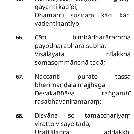
gāyanti kāci’pi,
Dhamanti susiraṃ kāci kāci
vādenti tantiyo;
Cāru bimbādharāramma
.
66
payodharabharā subhā,
Visālāyata nīlakkhā
somasommānanā tadā;
Naccanti purato tassa
.
67
bherimaṇḍala majjhagā,
Devakaññāva raṅgamhī
rasabhāvanirantaraṃ;
Disvāna so tamacchariyaṃ
.
68
viratto visaye tadā,
Urattāḷañca addakkhi