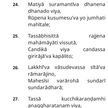
Matiyā suramantīva dhanena
.
24
dhanado viya,
Rūpena kusumesu’va yo jumhati
mahītale;
Tassābhisittā rajjena
.
25
mahāmāyāti vissutā,
Candikā viya candassa
girirājā’va kapālito;
Lakkhī’va vāsudevassa sītā’va
.
26
rāmarājino,
Mahesīsi varārohā sundarī
sundarādharā;
Tassā kucchikaraṇḍamhi
.
27
anaggharatanaṃ viya,