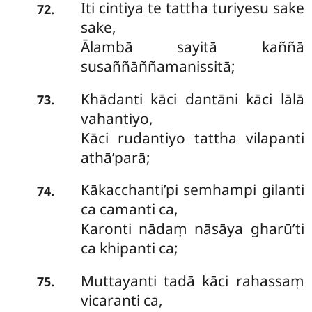
Iti cintiya te tattha turiyesu sake
.
72
sake,
Ālambā sayitā kaññā
susaññāññamanissitā;
Khādanti kāci dantāni kāci lālā
.
73
vahantiyo,
Kāci rudantiyo tattha vilapanti
athā’parā;
Kākacchanti’pi semhampi gilanti
.
74
ca camanti ca,
Karonti nādaṃ nāsāya gharū’ti
ca khipanti ca;
Muttayanti tadā kāci rahassaṃ
.
75
vicaranti ca,