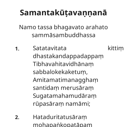
Samantakūṭavaṇṇanā
Namo tassa bhagavato arahato
sammāsambuddhassa
Satatavitata kittiṃ
.
1
dhastakandappadappaṃ
Tibhavahitavidhānaṃ
sabbalokekaketuṃ,
Amitamatimanagghaṃ
santidaṃ merusāraṃ
Sugatamahamudāraṃ
rūpasāraṃ namāmi;
Hataduritatusāraṃ
.
2
mohapaṅkopatāpaṃ