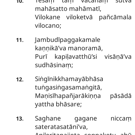
Tesaṃ taṃ vacanaṃ sutvā
.
10
mahāsatto mahāmatī,
Vilokane viloketvā pañcāmala
vilocano;
Jambudīpaggakamale
.
11
kaṇṇikā’va manoramā,
Purī kapiḷavatthū’si visāṇā’va
sudhāsinaṃ;
Siṅgīnikkhamayābhāsa
.
12
tuṅgasiṅgasamaṅgitā,
Maṇisīhapañjarākiṇṇa pāsādā
yattha bhāsare;
Saghane gagane niccaṃ
.
13
sateratasatāni’va,