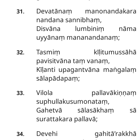
Devatānaṃ manonandakara
.
31
nandana sannibhaṃ,
Disvāna lumbiniṃ nāma
uyyānaṃ mananandanaṃ;
Tasmiṃ kīḷitumussāhā
.
32
pavisitvāna taṃ vanaṃ,
Kīḷanti upagantvāna maṅgalaṃ
sālapādapaṃ;
Vilola pallavākiṇṇaṃ
.
33
suphullakusumonataṃ,
Gahetvā sālasākhaṃ sā
surattakara pallavā;
Devehi gahitā’rakkhā
.
34