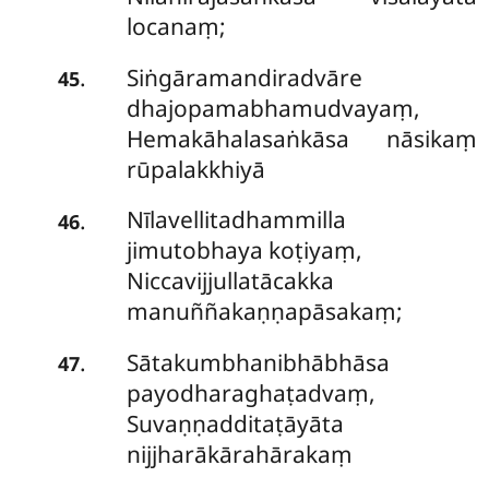
locanaṃ;
Siṅgāramandiradvāre
.
45
dhajopamabhamudvayaṃ,
Hemakāhalasaṅkāsa nāsikaṃ
rūpalakkhiyā
Nīlavellitadhammilla
.
46
jimutobhaya koṭiyaṃ,
Niccavijjullatācakka
manuññakaṇṇapāsakaṃ;
Sātakumbhanibhābhāsa
.
47
payodharaghaṭadvaṃ,
Suvaṇṇadditaṭāyāta
nijjharākārahārakaṃ