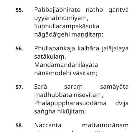
Pabbajjābhirato nātho gantvā
.
55
uyyānabhūmiyaṃ,
Suphullacampakāsoka
nāgādā’gehi maṇḍitaṃ;
Phullapaṅkaja kaḷhāra jalājalaya
.
56
satākulaṃ,
Mandamandānilāyāta
nānāmodehi vāsitaṃ;
Sarā saraṃ samāyāta
.
57
madhubbata nisevitaṃ,
Phalapuppharasuddāma dvija
saṅgha nikūjitaṃ;
Naccanta mattamorānaṃ
.
58