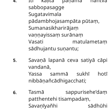
Iti kaḷita paṇāmā hantva
.
4
sabbopasagge
Sugatavimala
pādambhojasampāta pūtaṃ,
Sumanasikharirājaṃ
vaṇṇayissaṃ surānaṃ
Vasati matulametaṃ
sādhujantu suṇantu;
Savaṇā lapanā ceva satiyā cāpi
.
5
vandanā,
Yassa sammā sukhī hotī
nibbāṇañcādhigacchati;
Tasmā sappurisehe’daṃ
.
6
patthentehi tisampadaṃ,
Savaṇīyañhi sādhūhi