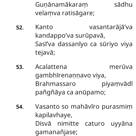
Guṇānamākaraṃ sādhu
velaṃva ratisāgare;
Kanto vasantarājā’va
.
52
kandappo’va surūpavā,
Sasī’va dassanīyo ca sūriyo viya
tejavā;
Acalattena merūva
.
53
gambhīrenaṇṇavo viya,
Brahmassaro piyaṃvādī
pañgñāya ca anūpamo;
Vasanto so mahāvīro purasmiṃ
.
54
kapilavhaye,
Disvā nimitte caturo uyyāna
gamanañjase;