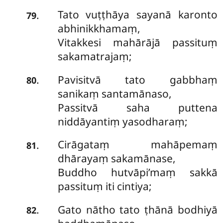
Tato vuṭṭhāya sayanā karonto
.
79
abhinikkhamaṃ,
Vitakkesi mahārājā passituṃ
sakamatrajaṃ;
Pavisitvā tato gabbhaṃ
.
80
sanikaṃ santamānaso,
Passitvā saha puttena
niddāyantiṃ yasodharaṃ;
Cirāgataṃ mahāpemaṃ
.
81
dhārayaṃ sakamānase,
Buddho hutvāpi’maṃ sakkā
passituṃ iti cintiya;
Gato nātho tato ṭhānā bodhiyā
.
82