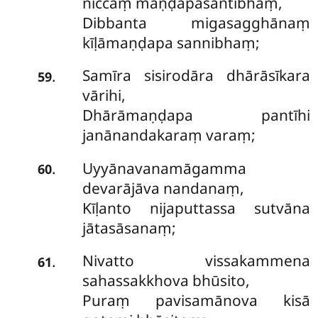
niccaṃ maṇḍapasantibhaṃ,
Dibbanta migasagghānaṃ
kīḷāmaṇḍapa sannibhaṃ;
Samīra sisirodāra dhārāsīkara
.
59
vārihi,
Dhārāmaṇḍapa pantīhi
janānandakaraṃ varaṃ;
Uyyānavanamāgamma
.
60
devarājāva nandanaṃ,
Kīḷanto nijaputtassa sutvāna
jātasāsanaṃ;
Nivatto vissakammena
.
61
sahassakkhova bhūsito,
Puraṃ pavisamānova kisā