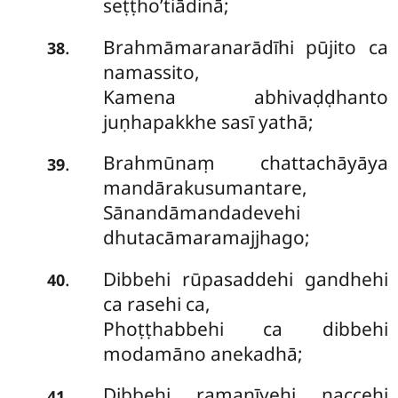
seṭṭho’tiādinā;
Brahmāmaranarādīhi pūjito ca
.
38
namassito,
Kamena abhivaḍḍhanto
juṇhapakkhe sasī yathā;
Brahmūnaṃ chattachāyāya
.
39
mandārakusumantare,
Sānandāmandadevehi
dhutacāmaramajjhago;
Dibbehi rūpasaddehi gandhehi
.
40
ca rasehi ca,
Phoṭṭhabbehi ca dibbehi
modamāno anekadhā;
Dibbehi ramaṇīyehi naccehi
.
41