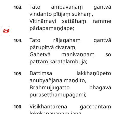
Tato ambavanaṃ gantvā
.
103
vindanto pītijaṃ sukhaṃ,
Vītināmayi sattāhaṃ ramme
pādapamaṇḍape;
📜
Tato rājagahaṃ gantvā
.
104
pārupitvā cīvaraṃ,
Gahetvā maṇivaṇṇaṃ so
pattaṃ karatalambujā;
Battiṃsa lakkhaṇūpeto
.
105
anubyañjana maṇḍito,
Brahmujjugatto bhagavā
puraseṭṭhamupāgami;
Visikhantarena gacchantaṃ
.
106
lokekanayanaṃ janā,