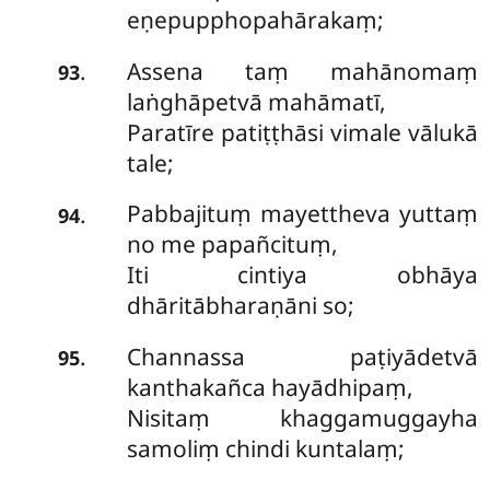
eṇepupphopahārakaṃ;
Assena taṃ mahānomaṃ
.
93
laṅghāpetvā mahāmatī,
Paratīre patiṭṭhāsi vimale vālukā
tale;
Pabbajituṃ mayettheva yuttaṃ
.
94
no me papañcituṃ,
Iti cintiya obhāya
dhāritābharaṇāni so;
Channassa paṭiyādetvā
.
95
kanthakañca hayādhipaṃ,
Nisitaṃ khaggamuggayha
samoliṃ chindi kuntalaṃ;