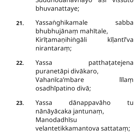
bhuvanattaye;
Yassaṅghikamale sabba
.
21
bhubhujānaṃ mahītale,
Kirīṭamaṇihiṅgāli kīḷantī’va
nirantaraṃ;
Yassa patthaṭatejena
.
22
puranetāpi divākaro,
Vahanīca’mbare līlaṃ
osadhīpatino divā;
Yassa dānappavāho tu
.
23
nānāyācaka jantunaṃ,
Manodadhīsu
velantetikkamantova sattataṃ;