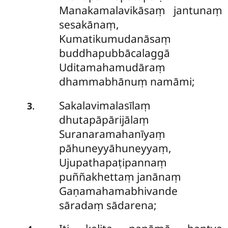
Manakamalavikāsaṃ jantunaṃ
sesakānaṃ,
Kumatikumudanāsaṃ
buddhapubbācalaggā
Uditamahamudāraṃ
dhammabhānuṃ namāmi;
Sakalavimalasīlaṃ
.
3
dhutapāpārijālaṃ
Suranaramahanīyaṃ
pāhuneyyāhuneyyaṃ,
Ujupathapaṭipannaṃ
puññakhettaṃ janānaṃ
Gaṇamahamabhivande
sāradaṃ sādarena;