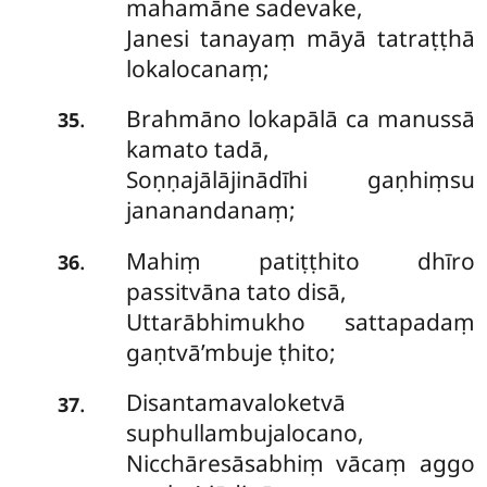
mahamāne sadevake,
Janesi tanayaṃ māyā tatraṭṭhā
lokalocanaṃ;
Brahmāno lokapālā ca manussā
.
35
kamato tadā,
Soṇṇajālājinādīhi gaṇhiṃsu
jananandanaṃ;
Mahiṃ patiṭṭhito dhīro
.
36
passitvāna tato disā,
Uttarābhimukho sattapadaṃ
gaṇtvā’mbuje ṭhito;
Disantamavaloketvā
.
37
suphullambujalocano,
Nicchāresāsabhiṃ vācaṃ aggo