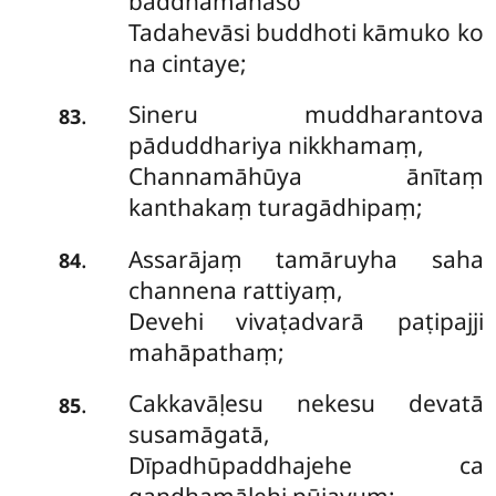
baddhamānaso
Tadahevāsi buddhoti kāmuko ko
na cintaye;
Sineru muddharantova
.
83
pāduddhariya nikkhamaṃ,
Channamāhūya ānītaṃ
kanthakaṃ turagādhipaṃ;
Assarājaṃ tamāruyha saha
.
84
channena rattiyaṃ,
Devehi vivaṭadvarā paṭipajji
mahāpathaṃ;
Cakkavāḷesu nekesu devatā
.
85
susamāgatā,
Dīpadhūpaddhajehe ca