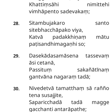
Khattiṃsāhi nimittehi
vimhāpento sadevakaṃ;
Sitambujakaro santo
.
28
sitebhacchāpako viya,
Katvā padakkhiṇaṃ mātu
paṭisandhimagaṇhi so;
Dasekādasamāsena tassevaṃ
.
29
āsi cetanā,
Passituṃ sakañātīnaṃ
gantvāna nagaraṃ tadā;
Nivedetvā tamatthaṃ sā rañño
.
30
tena susajjite,
Saparicchadā tadā magge
gacchanti antarāpathe;