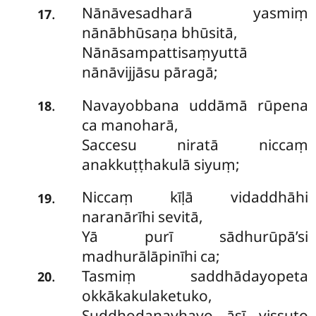
Nānāvesadharā yasmiṃ
.
17
nānābhūsaṇa bhūsitā,
Nānāsampattisaṃyuttā
nānāvijjāsu pāragā;
Navayobbana uddāmā rūpena
.
18
ca manoharā,
Saccesu niratā niccaṃ
anakkuṭṭhakulā siyuṃ;
Niccaṃ kīḷā vidaddhāhi
.
19
naranārīhi sevitā,
Yā purī sādhurūpā’si
madhurālāpinīhi ca;
Tasmiṃ saddhādayopeta
.
20
okkākakulaketuko,
Suddhodanavhayo āsī vissuto