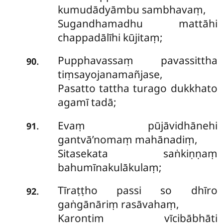
kumudādyāmbu sambhavaṃ,
Sugandhamadhu mattāhi
chappadālīhi kūjitaṃ;
Pupphavassaṃ pavassittha
.
90
tiṃsayojanamañjase,
Pasatto tattha turago dukkhato
agamī tadā;
Evaṃ pūjāvidhānehi
.
91
gantvā’nomaṃ mahānadiṃ,
Sitasekata saṅkiṇṇaṃ
bahumīnakulākulaṃ;
Tīraṭṭho passi so dhīro
.
92
gaṅgānāriṃ rasāvahaṃ,
Karontiṃ vīcibābhāti