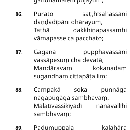
gandhamālehi pūjayuṃ;
Purato saṭṭhīsahassāni
.
86
daṇḍadīpāni dhārayuṃ,
Tathā dakkhiṇapassamhi
vāmapasse ca pacchato;
Gaganā pupphavassāni
.
87
vassāpesuṃ cha devatā,
Mandāravaṃ kokanadaṃ
sugandhaṃ cittapāṭa liṃ;
Campakā soka punnāga
.
88
nāgapūgāga sambhavaṃ,
Mālatīvassikīyādī nānāvallīhi
sambhavaṃ;
Padumuppala kalahāra
.
89