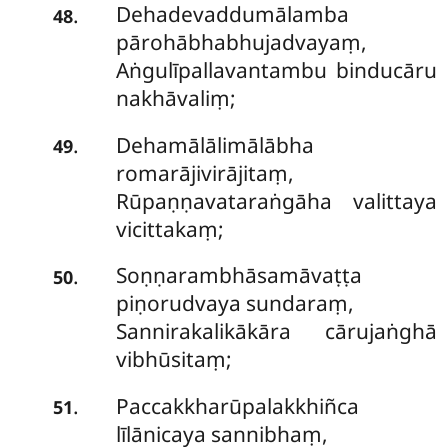
Dehadevaddumālamba
.
48
pārohābhabhujadvayaṃ,
Aṅgulīpallavantambu binducāru
nakhāvaliṃ;
Dehamālālimālābha
.
49
romarājivirājitaṃ,
Rūpaṇṇavataraṅgāha valittaya
vicittakaṃ;
Soṇṇarambhāsamāvaṭṭa
.
50
piṇorudvaya sundaraṃ,
Sannirakalikākāra cārujaṅghā
vibhūsitaṃ;
Paccakkharūpalakkhiñca
.
51
līlānicaya sannibhaṃ,