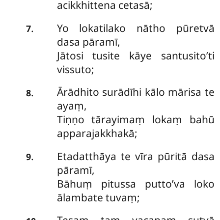
acikkhittena cetasā;
Yo lokatilako nātho pūretvā
.
7
dasa pāramī,
Jātosi tusite kāye santusito’ti
vissuto;
Ārādhito surādīhi kālo mārisa te
.
8
ayaṃ,
Tiṇṇo tārayimaṃ lokaṃ bahū
apparajakkhakā;
Etadatthāya te vīra pūritā dasa
.
9
pāramī,
Bāhuṃ pitussa putto’va loko
ālambate tuvaṃ;