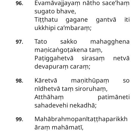
Evamāvajjayaṃ nātho sace’haṃ
.
96
sugato bhave,
Tiṭṭhatu gagane gantvā iti
ukkhipi ca’mbaraṃ;
Tato sakko mahagghena
.
97
maṇicaṅgoṭakena taṃ,
Paṭiggahetvā sirasaṃ netvā
devapuraṃ caraṃ;
Kāretvā maṇithūpaṃ so
.
98
nīdhetvā taṃ siroruhaṃ,
Atthāhaṃ patimāneti
sahadevehi nekadhā;
Mahābrahmopanītaṭṭhaparikkh
.
99
āraṃ mahāmatī,