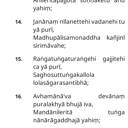
Anileritapajjota soṇṇaketu ahū
yahiṃ;
Janānaṃ nīlanettehi vadanehi tu
.
14
yā purī,
Madhupālisamonaddha kañjinī
sirimāvahe;
Raṅgatuṅgaturaṅgehi gajjitehi
.
15
ca yā purī,
Saghosuttuṅgakallola
lolasāgarasantibhā;
Avhamānā’va devānaṃ
.
16
puralakhyā bhujā iva,
Mandānileritā tuṅga
nānārāgaddhajā yahiṃ;