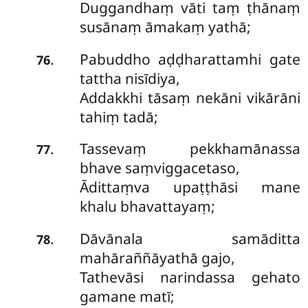
Duggandhaṃ vāti taṃ ṭhānaṃ
susānaṃ āmakaṃ yathā;
Pabuddho aḍḍharattamhi gate
.
76
tattha nisīdiya,
Addakkhi tāsaṃ nekāni vikārāni
tahiṃ tadā;
Tassevaṃ pekkhamānassa
.
77
bhave saṃviggacetaso,
Ādittaṃva upaṭṭhāsi mane
khalu bhavattayaṃ;
Dāvānala samāditta
.
78
mahāraññāyathā gajo,
Tathevāsi narindassa gehato
gamane matī;