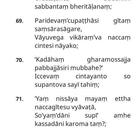
sabbantaṃ bheritāḷanaṃ;
Paridevaṃ’cupaṭṭhāsi gītaṃ
.
69
saṃsārasāgare,
Vāyuvega vikāraṃ’va naccaṃ
cintesi nāyako;
’Kadāhaṃ gharamossajja
.
70
pabbajjāsiri mubbahe?’
Iccevaṃ cintayanto so
supantova sayī tahiṃ;
’Yaṃ nissāya mayaṃ ettha
.
71
naccagītesu vyāvaṭā,
So’yaṃ’dāni supī’ amhe
kassadāni karoma taṃ?;