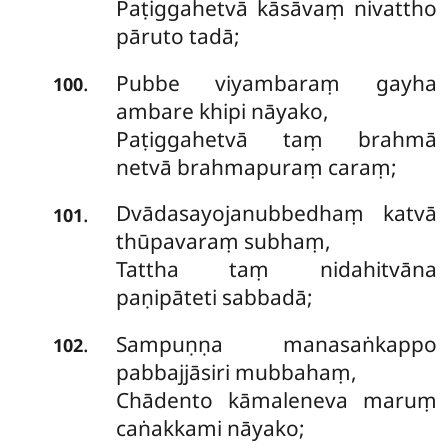
Paṭiggahetvā kāsāvaṃ nivattho
pāruto tadā;
Pubbe viyambaraṃ gayha
.
100
ambare khipi nāyako,
Paṭiggahetvā taṃ brahmā
netvā brahmapuraṃ caraṃ;
Dvādasayojanubbedhaṃ katvā
.
101
thūpavaraṃ subhaṃ,
Tattha taṃ nidahitvāna
paṇipāteti sabbadā;
Sampuṇṇa manasaṅkappo
.
102
pabbajjāsiri mubbahaṃ,
Chādento kāmaleneva maruṃ
caṅakkami nāyako;