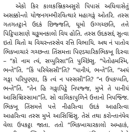
એકો
કિર કાલકઞ્જિકઅસુરો પિપાસં અધિવાસેતું
અસક્કોન્તો યોજનગમ્ભીરવિત્થારં મહાગઙ્ગં ઓતરિ. તસ્સ
ગતગતટ્ઠાને ઉદકં છિજ્જતિ, ધૂમો ઉગ્ગચ્છતિ, તત્તે
પિટ્ઠિપાસાણે ચઙ્કમનકાલો વિય હોતિ. તસ્સ ઉદકસદ્દં સુત્વા
ઇતો ચિતો ચ વિચરન્તસ્સેવ રત્તિ વિભાયિ. અથ નં પાતોવ
ભિક્ખાચારં ગચ્છન્તા તિંસમત્તા પિણ્ડચારિકભિક્ખૂ દિસ્વા
– ‘‘કો નામ ત્વં, સપ્પુરિસા’’તિ પુચ્છિંસુ. ‘‘પેતોહમસ્મિ,
ભન્તે’’તિ. ‘‘કિં પરિયેસસી’’તિ? ‘‘પાનીયં, ભન્તે’’તિ. ‘‘અયં
ગઙ્ગા પરિપુણ્ણા, કિં ત્વં ન પસ્સસી’’તિ? ‘‘ન ઉપકપ્પતિ,
ભન્તે’’તિ. ‘‘તેન હિ ગઙ્ગાપિટ્ઠે નિપજ્જ, મુખે તે પાનીયં
આસિઞ્ચિસ્સામા’’તિ. સો વાલિકાપુળિને ઉત્તાનો નિપજ્જિ.
ભિક્ખૂ તિંસમત્તે પત્તે નીહરિત્વા ઉદકં આહરિત્વા
આહરિત્વા તસ્સ મુખે આસિઞ્ચિંસુ. તેસં તથા કરોન્તાનંયેવ
વેલા ઉપકટ્ઠા જાતા. તતો ‘‘ભિક્ખાચારકાલો અમ્હાકં,