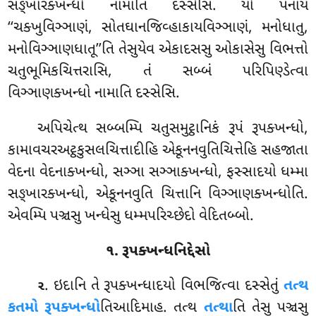
સઙ્ખારક્ખન્ધો નામાતિ દસ્સેસિ. યો
પનાયં
‘‘ચક્ખુવિઞ્ઞાણં, સોતઘાનજિવ્હાકાયવિઞ્ઞાણં, મનોધાતુ,
મનોવિઞ્ઞાણધાતૂ’’તિ તેસુયેવ એકાદસસુ ઓકાસેસુ વિભત્તો
ચતુભૂમિકચિત્તરાસિ, તં સબ્બં પરિપિણ્ડેત્વા
વિઞ્ઞાણક્ખન્ધો નામાતિ દસ્સેસિ.
અપિચેત્થ સબ્બમ્પિ ચતુસમુટ્ઠાનિકં રૂપં રૂપક્ખન્ધો,
કામાવચરઅટ્ઠકુસલચિત્તાદીહિ એકૂનનવુતિચિત્તેહિ સહજાતા
વેદના વેદનાક્ખન્ધો, સઞ્ઞા સઞ્ઞાક્ખન્ધો, ફસ્સાદયો ધમ્મા
સઙ્ખારક્ખન્ધો, એકૂનનવુતિ ચિત્તાનિ વિઞ્ઞાણક્ખન્ધોતિ.
એવમ્પિ પઞ્ચસુ ખન્ધેસુ ધમ્મપરિચ્છેદો વેદિતબ્બો.
૧. રૂપક્ખન્ધનિદ્દેસો
. ઇદાનિ તે રૂપક્ખન્ધાદયો વિભજિત્વા દસ્સેતું
તત્થ
૨
કતમો રૂપક્ખન્ધો
તિઆદિમાહ. તત્થ
તત્થા
તિ તેસુ પઞ્ચસુ