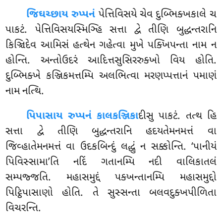
જિઘચ્છાય રુપ્પનં
પેત્તિવિસયે ચેવ દુબ્ભિક્ખકાલે ચ
પાકટં. પેત્તિવિસયસ્મિઞ્હિ સત્તા દ્વે તીણિ બુદ્ધન્તરાનિ
કિઞ્ચિદેવ આમિસં હત્થેન ગહેત્વા મુખે પક્ખિપન્તા નામ ન
હોન્તિ
. અન્તોઉદરં આદિત્તસુસિરરુક્ખો વિય હોતિ.
દુબ્ભિક્ખે કઞ્જિકમત્તમ્પિ અલભિત્વા મરણપ્પત્તાનં પમાણં
નામ નત્થિ.
પિપાસાય રુપ્પનં કાલકઞ્જિકા
દીસુ પાકટં. તત્થ હિ
સત્તા દ્વે તીણિ બુદ્ધન્તરાનિ હદયતેમનમત્તં વા
જિવ્હાતેમનમત્તં વા ઉદકબિન્દું લદ્ધું ન સક્કોન્તિ. ‘પાનીયં
પિવિસ્સામા’તિ નદિં ગતાનમ્પિ નદી વાલિકાતલં
સમ્પજ્જતિ. મહાસમુદ્દં પક્ખન્તાનમ્પિ મહાસમુદ્દો
પિટ્ઠિપાસાણો હોતિ. તે સુસ્સન્તા બલવદુક્ખપીળિતા
વિચરન્તિ.