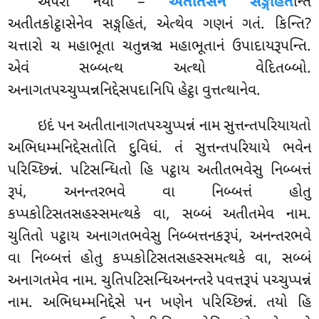
અપરો નયો –
અતીતંસેન સઙ્ગહિત
ન્તિ
અતીતકોટ્ઠાસેનેવ સઙ્ગહિતં, એત્થેવ ગણનં ગતં. કિન્તિ?
ચત્તારો ચ મહાભૂતા ચતુન્નઞ્ચ મહાભૂતાનં
ઉપાદાયરૂપન્તિ.
એવં સબ્બત્થ અત્થો વેદિતબ્બો.
અનાગતપચ્ચુપ્પન્નનિદ્દેસપદાનિપિ હેટ્ઠા વુત્તત્થાનેવ.
ઇદં પન અતીતાનાગતપચ્ચુપ્પન્નં નામ સુત્તન્તપરિયાયતો
અભિધમ્મનિદ્દેસતોતિ દુવિધં. તં સુત્તન્તપરિયાયે ભવેન
પરિચ્છિન્નં. પટિસન્ધિતો હિ પટ્ઠાય અતીતભવેસુ નિબ્બત્તં
રૂપં, અનન્તરભવે વા નિબ્બત્તં હોતુ
કપ્પકોટિસતસહસ્સમત્થકે વા, સબ્બં અતીતમેવ નામ.
ચુતિતો પટ્ઠાય અનાગતભવેસુ નિબ્બત્તનકરૂપં, અનન્તરભવે
વા નિબ્બત્તં હોતુ કપ્પકોટિસતસહસ્સમત્થકે વા, સબ્બં
અનાગતમેવ નામ. ચુતિપટિસન્ધિઅનન્તરે પવત્તરૂપં પચ્ચુપ્પન્નં
નામ. અભિધમ્મનિદ્દેસે પન ખણેન પરિચ્છિન્નં. તયો હિ