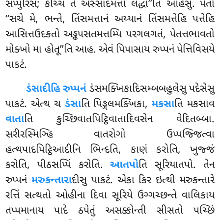
સપ્પુરિસ; કચ્ચિ તે અસ્સાદમત્તા લદ્ધા’’તિ આહંસુ. પેતો
‘‘સચે મે, ભન્તે, તિંસમત્તાનં અય્યાનં તિંસમત્તેહિ પત્તેહિ
આસિત્તઉદકતો અડ્ઢપસતમત્તમ્પિ પરગલગતં, પેતત્તભાવતો
મોક્ખો મા હોતૂ’’તિ આહ. એવં પિપાસાય રુપ્પનં પેત્તિવિસયે
પાકટં.
ડંસાદીહિ રુપ્પનં
ડંસમક્ખિકાદિસમ્બબહુલેસુ પદેસેસુ
પાકટં. એત્થ ચ
ડંસા
તિ પિઙ્ગલમક્ખિકા,
મકસા
તિ મકસાવ
વાતા
તિ કુચ્છિવાતપિટ્ઠિવાતાદિવસેન વેદિતબ્બા.
સરીરસ્મિઞ્હિ
વાતરોગો ઉપ્પજ્જિત્વા
હત્થપાદપિટ્ઠિઆદીનિ ભિન્દતિ, કાણં કરોતિ, ખુજ્જં
કરોતિ, પીઠસપ્પિં કરોતિ.
આતપો
તિ સૂરિયાતપો. તેન
રુપ્પનં
મરુકન્તારા
દીસુ પાકટં. એકા કિર ઇત્થી મરુકન્તારે
રત્તિં સત્થતો ઓહીના દિવા સૂરિયે ઉગ્ગચ્છન્તે વાલિકાય
તપ્પમાનાય પાદે ઠપેતું અસક્કોન્તી સીસતો પચ્છિં