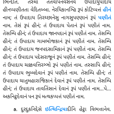
ભિન્દતિ. તસ્મા તંતંવાપનવસેનેવ ઉપાદાયુપાદાય
હીનપ્પણીતતા વેદિતબ્બા. નેરયિકાનઞ્હિ રૂપં
કોટિપ્પત્તં
હીનં
નામ; તં ઉપાદાય તિરચ્છાનેસુ નાગસુપણ્ણાનં રૂપં
પણીતં
નામ. તેસં રૂપં હીનં; તં ઉપાદાય પેતાનં રૂપં પણીતં નામ.
તેસમ્પિ હીનં; તં ઉપાદાય જાનપદાનં રૂપં પણીતં નામ. તેસમ્પિ
હીનં; તં ઉપાદાય ગામભોજકાનં રૂપં પણીતં નામ. તેસમ્પિ
હીનં; તં ઉપાદાય જનપદસામિકાનં રૂપં પણીતં નામ. તેસમ્પિ
હીનં; તં ઉપાદાય પદેસરાજૂનં રૂપં પણીતં નામ. તેસમ્પિ હીનં;
તં ઉપાદાય ચક્કવત્તિરઞ્ઞો રૂપં પણીતં નામ. તસ્સાપિ હીનં;
તં ઉપાદાય ભુમ્મદેવાનં રૂપં પણીતં નામ. તેસમ્પિ હીનં; તં
ઉપાદાય ચાતુમહારાજિકાનં દેવાનં રૂપં પણીતં નામ. તેસમ્પિ
હીનં; તં ઉપાદાય તાવતિંસાનં દેવાનં રૂપં પણીતં નામ…પે…
અકનિટ્ઠદેવાનં પન રૂપં મત્થકપ્પત્તં પણીતં નામ.
. દૂરદુકનિદ્દેસે
ઇત્થિન્દ્રિયા
દીનિ હેટ્ઠા વિભત્તાનેવ.
૭