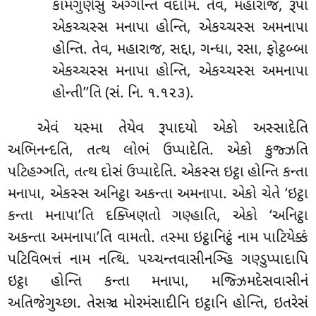
કામગુણેસુ અગ્ગન્તિ વદામિ. તેવ, મહારાજ, રૂપા
એકચ્ચસ્સ મનાપા હોન્તિ, એકચ્ચસ્સ અમનાપા
હોન્તિ. તેવ, મહારાજ, સદ્દા, ગન્ધા, રસા, ફોટ્ઠબ્બા
એકચ્ચસ્સ મનાપા હોન્તિ, એકચ્ચસ્સ અમનાપા
હોન્તી’’તિ
(સં. નિ. ૧.૧૨૩).
એવં યસ્મા તેયેવ રૂપાદયો એકો અસ્સાદેતિ
અભિનન્દતિ, તત્થ લોભં ઉપ્પાદેતિ. એકો કુજ્ઝતિ
પટિહઞ્ઞતિ, તત્થ દોસં ઉપ્પાદેતિ. એકસ્સ ઇટ્ઠા હોન્તિ કન્તા
મનાપા, એકસ્સ અનિટ્ઠા અકન્તા અમનાપા. એકો ચેતે ‘ઇટ્ઠા
કન્તા મનાપા’તિ દક્ખિણતો ગણ્હાતિ, એકો ‘અનિટ્ઠા
અકન્તા અમનાપા’તિ વામતો. તસ્મા ઇટ્ઠાનિટ્ઠં નામ પાટિયેક્કં
પટિવિભત્તં નામ નત્થિ. પચ્ચન્તવાસીનઞ્હિ ગણ્ડુપ્પાદાપિ
ઇટ્ઠા હોન્તિ કન્તા મનાપા, મજ્ઝિમદેસવાસીનં
અતિજેગુચ્છા. તેસઞ્ચ મોરમંસાદીનિ ઇટ્ઠાનિ હોન્તિ, ઇતરેસં