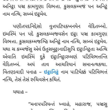
અનિટ્ઠા પઞ્ચ કામગુણા વિભત્તા. કુસલકમ્મજં પન અનિટ્ઠં
નામ નત્થિ, સબ્બં ઇટ્ઠમેવ.
પણીતપદનિદ્દેસો
વુત્તપટિપક્ખનયેન વેદિતબ્બો.
ઇમસ્મિં પન પદે કુસલકમ્મજવસેન ઇટ્ઠા પઞ્ચ કામગુણા
વિભત્તા. કુસલકમ્મજઞ્હિ અનિટ્ઠં નામ
નત્થિ, સબ્બં ઇટ્ઠમેવ.
યથા ચ કમ્મજેસુ એવં ઉતુસમુટ્ઠાનાદીસુપિ ઇટ્ઠાનિટ્ઠતા અત્થિ
એવાતિ ઇમસ્મિં દુકે ઇટ્ઠાનિટ્ઠારમ્મણં પટિવિભત્તન્તિ
વેદિતબ્બં. અયં તાવ આચરિયાનં સમાનત્થકથા.
વિતણ્ડવાદી પનાહ –
ઇટ્ઠાનિટ્ઠં
નામ પાટિયેક્કં પટિવિભત્તં
નત્થિ, તેસં તેસં રુચિવસેન કથિતં.
યથાહ –
‘‘મનાપપરિયન્તં ખ્વાહં, મહારાજ, પઞ્ચસુ