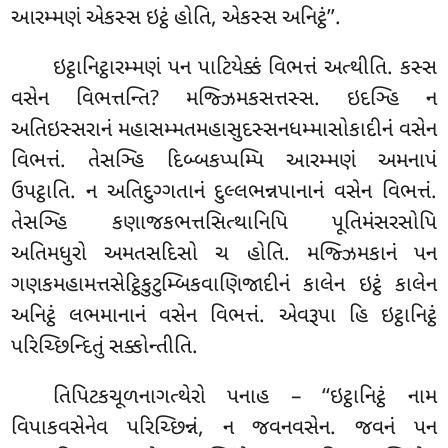
આરમ્મણં એકસ્સ ઇટ્ઠં હોતિ, એકસ્સ અનિટ્ઠં’’.
ઇટ્ઠાનિટ્ઠારમ્મણં પન પાટિયેક્કં વિભત્તં અત્થીતિ. કસ્સ
વસેન વિભત્તન્તિ? મજ્ઝિમકસત્તસ્સ. ઇદઞ્હિ ન
અતિઇસ્સરાનં મહાસમ્મતમહાસુદસ્સનધમ્માસોકાદીનં વસેન
વિભત્તં. તેસઞ્હિ દિબ્બકપ્પમ્પિ આરમ્મણં અમનાપં
ઉપટ્ઠાતિ. ન અતિદુગ્ગતાનં દુલ્લભન્નપાનાનં વસેન વિભત્તં.
તેસઞ્હિ કણાજકભત્તસિત્થાનિપિ પૂતિમંસરસોપિ
અતિમધુરો અમતસદિસો ચ હોતિ. મજ્ઝિમકાનં પન
ગણકમહામત્તસેટ્ઠિકુટુમ્બિકવાણિજાદીનં કાલેન ઇટ્ઠં કાલેન
અનિટ્ઠં લભમાનાનં વસેન વિભત્તં. એવરૂપા હિ ઇટ્ઠાનિટ્ઠં
પરિચ્છિન્દિતું સક્કોન્તીતિ.
તિપિટકચૂળનાગત્થેરો પનાહ – ‘‘ઇટ્ઠાનિટ્ઠં નામ
વિપાકવસેનેવ પરિચ્છિન્નં, ન જવનવસેન. જવનં પન