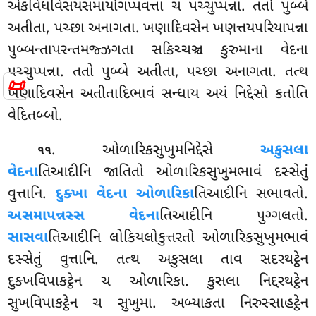
એકવિધવિસયસમાયોગપ્પવત્તા ચ પચ્ચુપ્પન્ના. તતો પુબ્બે
અતીતા, પચ્છા અનાગતા. ખણાદિવસેન ખણત્તયપરિયાપન્ના
પુબ્બન્તાપરન્તમજ્ઝગતા સકિચ્ચઞ્ચ કુરુમાના વેદના
પચ્ચુપ્પન્ના. તતો પુબ્બે અતીતા, પચ્છા અનાગતા. તત્થ
📜
ખણાદિવસેન અતીતાદિભાવં સન્ધાય અયં નિદ્દેસો કતોતિ
વેદિતબ્બો.
. ઓળારિકસુખુમનિદ્દેસે
અકુસલા
૧૧
વેદના
તિઆદીનિ જાતિતો ઓળારિકસુખુમભાવં દસ્સેતું
વુત્તાનિ.
દુક્ખા વેદના ઓળારિકા
તિઆદીનિ સભાવતો.
અસમાપન્નસ્સ વેદના
તિઆદીનિ પુગ્ગલતો.
સાસવા
તિઆદીનિ લોકિયલોકુત્તરતો ઓળારિકસુખુમભાવં
દસ્સેતું વુત્તાનિ. તત્થ અકુસલા તાવ સદરથટ્ઠેન
દુક્ખવિપાકટ્ઠેન ચ ઓળારિકા. કુસલા નિદ્દરથટ્ઠેન
સુખવિપાકટ્ઠેન ચ સુખુમા. અબ્યાકતા નિરુસ્સાહટ્ઠેન