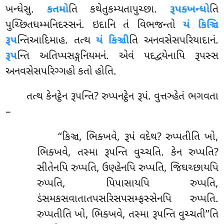
ખન્ધેસુ.
કતમો
તિ કથેતુકમ્યતાપુચ્છા.
રૂપક્ખન્ધો
તિ
પુચ્છિતધમ્મનિદસ્સનં. ઇદાનિ તં વિભજન્તો
યં કિઞ્ચિ
રૂપ
ન્તિઆદિમાહ. તત્થ
યં કિઞ્ચી
તિ અનવસેસપરિયાદાનં.
રૂપ
ન્તિ અતિપ્પસઙ્ગનિયમનં. એવં પદદ્વયેનાપિ રૂપસ્સ
અનવસેસપરિગ્ગહો કતો હોતિ.
તત્થ કેનટ્ઠેન રૂપન્તિ? રુપ્પનટ્ઠેન રૂપં. વુત્તઞ્હેતં ભગવતા
–
‘‘કિઞ્ચ
, ભિક્ખવે, રૂપં વદેથ? રુપ્પતીતિ
ખો,
ભિક્ખવે, તસ્મા રૂપન્તિ વુચ્ચતિ. કેન રુપ્પતિ?
સીતેનપિ રુપ્પતિ, ઉણ્હેનપિ રુપ્પતિ, જિઘચ્છાયપિ
રુપ્પતિ, પિપાસાયપિ રુપ્પતિ,
ડંસમકસવાતાતપસરિસપસમ્ફસ્સેનપિ રુપ્પતિ.
રુપ્પતીતિ ખો, ભિક્ખવે, તસ્મા રૂપન્તિ વુચ્ચતી’’તિ