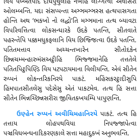
વિય પબ્બતપાદે દીઘપુથુલેહિ નખેહિ લગ્ગિત્વા અવંસિરા
ઓલમ્બન્તિ. યદા સંસપ્પન્તા અઞ્ઞમઞ્ઞસ્સ હત્થપાસગતા
હોન્તિ અથ ‘ભક્ખો નો લદ્ધો’તિ મઞ્ઞમાના તત્થ બ્યાવટા
વિપરિવત્તિત્વા લોકસન્ધારકે ઉદકે પતન્તિ, સીતવાતે
પહરન્તેપિ પક્કમધુકફલાનિ વિય છિજ્જિત્વા ઉદકે પતન્તિ.
પતિતમત્તાવ અચ્ચન્તખારેન સીતોદકેન
છિન્નચમ્મન્હારુમંસઅટ્ઠીહિ ભિજ્જમાનેહિ તત્તતેલે
પતિતપિટ્ઠપિણ્ડિ વિય પટપટાયમાના વિલીયન્તિ. એવં સીતેન
રુપ્પનં લોકન્તરિકનિરયે પાકટં. મહિંસકરટ્ઠાદીસુપિ
હિમપાતસીતલેસુ પદેસેસુ એતં પાકટમેવ. તત્થ હિ સત્તા
સીતેન ભિન્નચ્છિન્નસરીરા જીવિતક્ખયમ્પિ પાપુણન્તિ.
ઉણ્હેન રુપ્પનં અવીચિમહાનિરયે
પાકટં. તત્થ હિ
તત્તાય લોહપથવિયા નિપજ્જાપેત્વા
પઞ્ચવિધબન્ધનાદિકરણકાલે સત્તા મહાદુક્ખં અનુભવન્તિ.