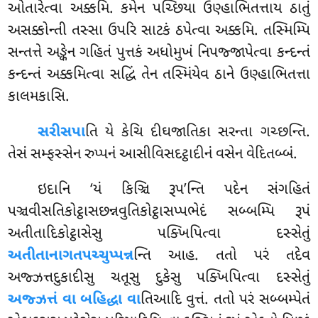
ઓતારેત્વા અક્કમિ. કમેન પચ્છિયા ઉણ્હાભિતત્તાય
ઠાતું
અસક્કોન્તી તસ્સા ઉપરિ સાટકં ઠપેત્વા અક્કમિ. તસ્મિમ્પિ
સન્તત્તે અઙ્કેન ગહિતં પુત્તકં અધોમુખં નિપજ્જાપેત્વા કન્દન્તં
કન્દન્તં અક્કમિત્વા સદ્ધિં તેન તસ્મિંયેવ ઠાને ઉણ્હાભિતત્તા
કાલમકાસિ.
સરીસપા
તિ યે કેચિ દીઘજાતિકા સરન્તા ગચ્છન્તિ.
તેસં સમ્ફસ્સેન રુપ્પનં આસીવિસદટ્ઠાદીનં વસેન વેદિતબ્બં.
ઇદાનિ
‘યં કિઞ્ચિ રૂપ’ન્તિ પદેન સંગહિતં
પઞ્ચવીસતિકોટ્ઠાસછન્નવુતિકોટ્ઠાસપ્પભેદં સબ્બમ્પિ રૂપં
અતીતાદિકોટ્ઠાસેસુ પક્ખિપિત્વા દસ્સેતું
અતીતાનાગતપચ્ચુપ્પન્ન
ન્તિ આહ. તતો પરં તદેવ
અજ્ઝત્તદુકાદીસુ ચતૂસુ દુકેસુ પક્ખિપિત્વા દસ્સેતું
અજ્ઝત્તં વા બહિદ્ધા વા
તિઆદિ વુત્તં. તતો પરં સબ્બમ્પેતં