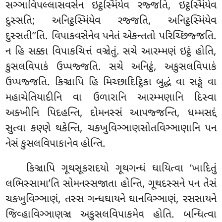
સઞ્ઞાવિપલ્લાસવસેન ઇટ્ઠસ્મિંયેવ રજ્જતિ, ઇટ્ઠસ્મિંયેવ
દુસ્સતિ; અનિટ્ઠસ્મિંયેવ રજ્જતિ, અનિટ્ઠસ્મિંયેવ
દુસ્સતી’’તિ. વિપાકવસેનેવ પનેતં એકન્તતો પરિચ્છિજ્જતિ.
ન હિ સક્કા વિપાકચિત્તં વઞ્ચેતું. સચે આરમ્મણં ઇટ્ઠં હોતિ,
કુસલવિપાકં ઉપ્પજ્જતિ. સચે અનિટ્ઠં, અકુસલવિપાકં
ઉપ્પજ્જતિ. કિઞ્ચાપિ હિ મિચ્છાદિટ્ઠિકા બુદ્ધં વા સઙ્ઘં વા
મહાચેતિયાદીનિ વા ઉળારાનિ આરમ્મણાનિ દિસ્વા
અક્ખીનિ પિદહન્તિ, દોમનસ્સં આપજ્જન્તિ, ધમ્મસદ્દં
સુત્વા કણ્ણે થકેન્તિ, ચક્ખુવિઞ્ઞાણસોતવિઞ્ઞાણાનિ પન
નેસં કુસલવિપાકાનેવ હોન્તિ.
કિઞ્ચાપિ ગૂથસૂકરાદયો ગૂથગન્ધં ઘાયિત્વા ‘ખાદિતું
લભિસ્સામા’તિ સોમનસ્સજાતા હોન્તિ, ગૂથદસ્સને પન તેસં
ચક્ખુવિઞ્ઞાણં, તસ્સ ગન્ધઘાયને ઘાનવિઞ્ઞાણં, રસસાયને
જિવ્હાવિઞ્ઞાણઞ્ચ અકુસલવિપાકમેવ હોતિ. બન્ધિત્વા