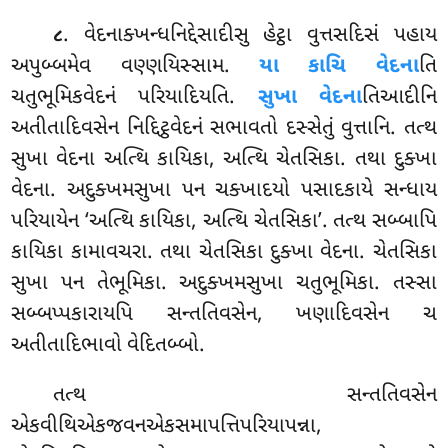
. વેદનાક્ખન્ધનિદ્દેસાદીસુ હેટ્ઠા વુત્તસદિસં પહાય
૮
અપુબ્બમેવ વણ્ણયિસ્સામ.
યા કાચિ વેદના
તિ
ચતુભૂમિકવેદનં પરિયાદિયતિ.
સુખા વેદના
તિઆદીનિ
અતીતાદિવસેન નિદ્દિટ્ઠવેદનં સભાવતો દસ્સેતું
વુત્તાનિ. તત્થ
સુખા વેદના અત્થિ કાયિકા, અત્થિ ચેતસિકા
. તથા દુક્ખા
વેદના. અદુક્ખમસુખા પન ચક્ખાદયો પસાદકાયે સન્ધાય
પરિયાયેન ‘અત્થિ કાયિકા, અત્થિ ચેતસિકા’. તત્થ સબ્બાપિ
કાયિકા કામાવચરા. તથા ચેતસિકા દુક્ખા વેદના
. ચેતસિકા
સુખા પન તેભૂમિકા. અદુક્ખમસુખા ચતુભૂમિકા. તસ્સા
સબ્બપ્પકારાયપિ સન્તતિવસેન, ખણાદિવસેન ચ
અતીતાદિભાવો વેદિતબ્બો.
તત્થ સન્તતિવસેન
એકવીથિએકજવનએકસમાપત્તિપરિયાપન્ના,