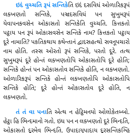
ઇદં
વુચ્ચતિ રૂપં સન્તિકે
તિ ઇદં દસવિધં ઓળારિકરૂપં
લક્ખણતો સન્તિકે, પઞ્ચદસવિધં પન સુખુમરૂપં
યેવાપનકવસેન ઓકાસતો સન્તિકેતિ વુચ્ચતિ. કિત્તકતો
પટ્ઠાય પન રૂપં ઓકાસવસેન સન્તિકે નામ? કિત્તકતો પટ્ઠાય
દૂરે નામાતિ? પકતિકથાય કથેન્તાનં દ્વાદસહત્થો સવનૂપચારો
નામ હોતિ. તસ્સ ઓરતો રૂપં સન્તિકે, પરતો દૂરે. તત્થ
સુખુમરૂપં દૂરે હોન્તં લક્ખણતોપિ ઓકાસતોપિ દૂરે હોતિ;
સન્તિકે હોન્તં પન ઓકાસતોવ સન્તિકે હોતિ, ન લક્ખણતો.
ઓળારિકરૂપં સન્તિકે હોન્તં લક્ખણતોપિ ઓકાસતોપિ
સન્તિકે હોતિ; દૂરે હોન્તં ઓકાસતોવ દૂરે હોતિ, ન
લક્ખણતો.
તં તં વા પના
તિ એત્થ ન હેટ્ઠિમનયો ઓલોકેતબ્બો.
હેટ્ઠા હિ ભિન્દમાનો ગતો. ઇધ પન ન લક્ખણતો દૂરં ભિન્દતિ,
ઓકાસતો દૂરમેવ ભિન્દતિ. ઉપાદાયુપાદાય દૂરસન્તિકઞ્હિ