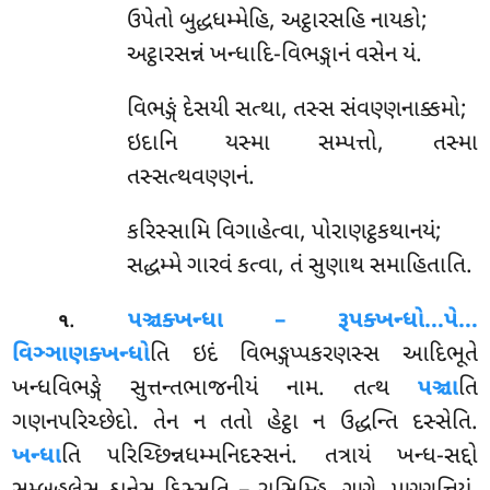
ઉપેતો બુદ્ધધમ્મેહિ, અટ્ઠારસહિ નાયકો;
અટ્ઠારસન્નં ખન્ધાદિ-વિભઙ્ગાનં વસેન યં.
વિભઙ્ગં
દેસયી સત્થા, તસ્સ સંવણ્ણનાક્કમો;
ઇદાનિ યસ્મા સમ્પત્તો, તસ્મા
તસ્સત્થવણ્ણનં.
કરિસ્સામિ વિગાહેત્વા, પોરાણટ્ઠકથાનયં;
સદ્ધમ્મે ગારવં કત્વા, તં સુણાથ સમાહિતાતિ.
.
પઞ્ચક્ખન્ધા – રૂપક્ખન્ધો…પે…
૧
વિઞ્ઞાણક્ખન્ધો
તિ ઇદં વિભઙ્ગપ્પકરણસ્સ આદિભૂતે
ખન્ધવિભઙ્ગે સુત્તન્તભાજનીયં નામ. તત્થ
પઞ્ચા
તિ
ગણનપરિચ્છેદો. તેન ન તતો હેટ્ઠા ન ઉદ્ધન્તિ દસ્સેતિ.
ખન્ધા
તિ પરિચ્છિન્નધમ્મનિદસ્સનં. તત્રાયં ખન્ધ-સદ્દો