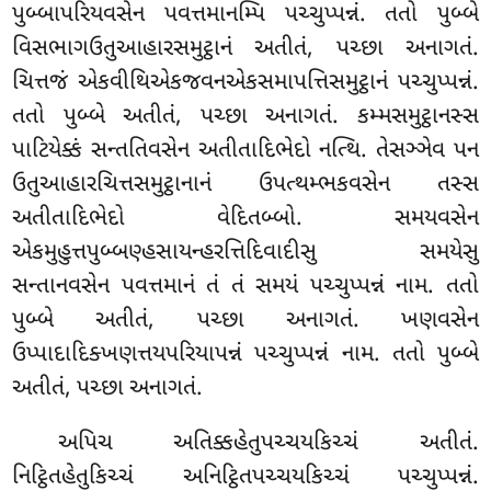
પુબ્બાપરિયવસેન પવત્તમાનમ્પિ પચ્ચુપ્પન્નં. તતો પુબ્બે
વિસભાગઉતુઆહારસમુટ્ઠાનં અતીતં, પચ્છા અનાગતં.
ચિત્તજં એકવીથિએકજવનએકસમાપત્તિસમુટ્ઠાનં પચ્ચુપ્પન્નં.
તતો પુબ્બે અતીતં, પચ્છા અનાગતં. કમ્મસમુટ્ઠાનસ્સ
પાટિયેક્કં સન્તતિવસેન અતીતાદિભેદો નત્થિ. તેસઞ્ઞેવ પન
ઉતુઆહારચિત્તસમુટ્ઠાનાનં ઉપત્થમ્ભકવસેન તસ્સ
અતીતાદિભેદો વેદિતબ્બો. સમયવસેન
એકમુહુત્તપુબ્બણ્હસાયન્હરત્તિદિવાદીસુ સમયેસુ
સન્તાનવસેન
પવત્તમાનં તં તં સમયં પચ્ચુપ્પન્નં નામ. તતો
પુબ્બે અતીતં, પચ્છા અનાગતં. ખણવસેન
ઉપ્પાદાદિક્ખણત્તયપરિયાપન્નં
પચ્ચુપ્પન્નં નામ. તતો પુબ્બે
અતીતં, પચ્છા અનાગતં.
અપિચ અતિક્કહેતુપચ્ચયકિચ્ચં અતીતં.
નિટ્ઠિતહેતુકિચ્ચં અનિટ્ઠિતપચ્ચયકિચ્ચં પચ્ચુપ્પન્નં.