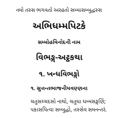
નમો તસ્સ ભગવતો અરહતો સમ્માસમ્બુદ્ધસ્સ
અભિધમ્મપિટકે
સમ્મોહવિનોદની નામ
વિભઙ્ગ-અટ્ઠકથા
૧. ખન્ધવિભઙ્ગો
૧. સુત્તન્તભાજનીયવણ્ણના
ચતુસચ્ચદસો
નાથો, ચતુધા ધમ્મસઙ્ગણિં;
પકાસયિત્વા સમ્બુદ્ધો, તસ્સેવ સમનન્તરં.