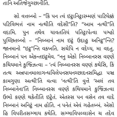
તાનિ અતિજેગુચ્છાનીતિ.
સો વત્તબ્બો – ‘‘કિં પન ત્વં ઇટ્ઠાનિટ્ઠારમ્મણં પાટિયેક્કં
પટિવિભત્તં નામ નત્થીતિ વદેસી’’તિ? ‘‘આમ નત્થી’’તિ
વદામિ. પુન તથેવ યાવતતિયં પતિટ્ઠાપેત્વા પઞ્હો
પુચ્છિતબ્બો – ‘‘નિબ્બાનં નામ ઇટ્ઠં ઉદાહુ અનિટ્ઠ’’ન્તિ?
જાનમાનો ‘‘ઇટ્ઠ’’ન્તિ વક્ખતિ. સચેપિ ન વદેય્ય, મા વદતુ.
નિબ્બાનં પન એકન્તઇટ્ઠમેવ. ‘‘નનુ એકો નિબ્બાનસ્સ વણ્ણે
કથિયમાને કુજ્ઝિત્વા – ‘ત્વં નિબ્બાનસ્સ વણ્ણં કથેસિ, કિં
તત્થ અન્નપાનમાલાગન્ધવિલેપનસયનચ્છાદનસમિદ્ધા પઞ્ચ
કામગુણા અત્થી’તિ વત્વા ‘નત્થી’તિ વુત્તે ‘અલં તવ
નિબ્બાનેના’તિ નિબ્બાનસ્સ વણ્ણે કથિયમાને કુજ્ઝિત્વા
ઉભો કણ્ણે થકેતીતિ ઇટ્ઠેતં. એતસ્સ પન
વસેન તવ વાદે
નિબ્બાનં અનિટ્ઠં નામ હોતિ
. ન પનેતં એવં ગહેતબ્બં. એસો
હિ વિપરીતસઞ્ઞાય કથેતિ. સઞ્ઞાવિપલ્લાસેન ચ તદેવ