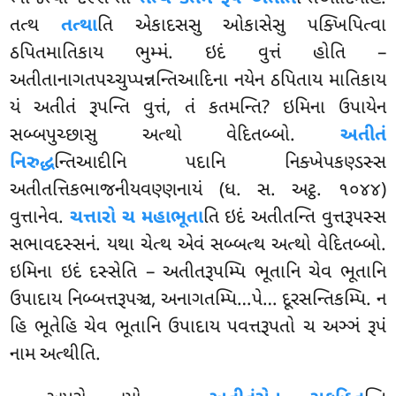
તત્થ
તત્થા
તિ એકાદસસુ ઓકાસેસુ પક્ખિપિત્વા
ઠપિતમાતિકાય ભુમ્મં. ઇદં વુત્તં હોતિ –
અતીતાનાગતપચ્ચુપ્પન્નન્તિઆદિના
નયેન ઠપિતાય માતિકાય
યં અતીતં રૂપન્તિ વુત્તં, તં કતમન્તિ? ઇમિના ઉપાયેન
સબ્બપુચ્છાસુ અત્થો વેદિતબ્બો.
અતીતં
નિરુદ્ધ
ન્તિઆદીનિ પદાનિ નિક્ખેપકણ્ડસ્સ
અતીતત્તિકભાજનીયવણ્ણનાયં (ધ. સ. અટ્ઠ. ૧૦૪૪)
વુત્તાનેવ.
ચત્તારો ચ મહાભૂતા
તિ ઇદં અતીતન્તિ વુત્તરૂપસ્સ
સભાવદસ્સનં. યથા ચેત્થ એવં સબ્બત્થ અત્થો વેદિતબ્બો.
ઇમિના ઇદં દસ્સેતિ – અતીતરૂપમ્પિ ભૂતાનિ ચેવ ભૂતાનિ
ઉપાદાય નિબ્બત્તરૂપઞ્ચ, અનાગતમ્પિ…પે… દૂરસન્તિકમ્પિ
. ન
હિ ભૂતેહિ ચેવ ભૂતાનિ ઉપાદાય પવત્તરૂપતો ચ અઞ્ઞં રૂપં
નામ અત્થીતિ.