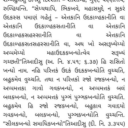
સમ્બહુલેસુ ઠાનેસુ દિસ્સતિ – રાસિમ્હિ, ગુણે, પણ્ણત્તિયં,
રુળ્હિયન્તિ. ‘‘સેય્યથાપિ, ભિક્ખવે, મહાસમુદ્દે ન સુકરં
ઉદકસ્સ પમાણં ગહેતું – એત્તકાનિ ઉદકાળ્હકાનીતિ વા
એત્તકાનિ ઉદકાળ્હકસતાનીતિ વા એત્તકાનિ
ઉદકાળ્હકસહસ્સાનીતિ વા એત્તકાનિ
ઉદકાળ્હકસતસહસ્સાનીતિ વા, અથ ખો અસઙ્ખ્યેય્યો
અપ્પમેય્યો મહાઉદકક્ખન્ધોત્વેવ
સઙ્ખ્યં
ગચ્છતી’’તિઆદીસુ (અ. નિ. ૪.૫૧; ૬.૩૭) હિ રાસિતો
ખન્ધો નામ. નહિ પરિત્તકં ઉદકં ઉદકક્ખન્ધોતિ વુચ્ચતિ,
બહુકમેવ વુચ્ચતિ. તથા ન પરિત્તકો રજો રજક્ખન્ધો, ન
અપ્પમત્તકા ગાવો ગવક્ખન્ધો, ન અપ્પમત્તકં બલં
બલક્ખન્ધો, ન અપ્પમત્તકં પુઞ્ઞં પુઞ્ઞક્ખન્ધોતિ વુચ્ચતિ.
બહુકમેવ હિ રજો રજક્ખન્ધો, બહુકાવ ગવાદયો
ગવક્ખન્ધો, બલક્ખન્ધો, પુઞ્ઞક્ખન્ધોતિ વુચ્ચન્તિ.
‘‘સીલક્ખન્ધો સમાધિક્ખન્ધો’’તિઆદીસુ (દી. નિ. ૩.૩૫૫)