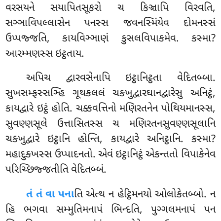
વરસયને સયાપિતસૂકરો ચ કિઞ્ચાપિ વિરવતિ,
સઞ્ઞાવિપલ્લાસેન પનસ્સ જવનસ્મિંયેવ દોમનસ્સં
ઉપ્પજ્જતિ, કાયવિઞ્ઞાણં કુસલવિપાકમેવ. કસ્મા?
આરમ્મણસ્સ ઇટ્ઠતાય.
અપિચ દ્વારવસેનાપિ ઇટ્ઠાનિટ્ઠતા વેદિતબ્બા.
સુખસમ્ફસ્સઞ્હિ ગૂથકલલં ચક્ખુદ્વારઘાનદ્વારેસુ
અનિટ્ઠં,
કાયદ્વારે ઇટ્ઠં હોતિ. ચક્કવત્તિનો મણિરતનેન
પોથિયમાનસ્સ,
સુવણ્ણસૂલે ઉત્તાસિતસ્સ ચ મણિરતનસુવણ્ણસૂલાનિ
ચક્ખુદ્વારે ઇટ્ઠાનિ હોન્તિ, કાયદ્વારે અનિટ્ઠાનિ. કસ્મા?
મહાદુક્ખસ્સ ઉપ્પાદનતો. એવં ઇટ્ઠાનિટ્ઠં એકન્તતો વિપાકેનેવ
પરિચ્છિજ્જતીતિ વેદિતબ્બં.
તં તં વા પના
તિ એત્થ ન હેટ્ઠિમનયો ઓલોકેતબ્બો. ન
હિ ભગવા સમ્મુતિમનાપં ભિન્દતિ, પુગ્ગલમનાપં પન