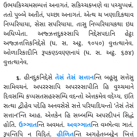
ઉભયકિચ્ચમસમ્પત્તં અનાગતં. સકિચ્ચક્ખણે વા પચ્ચુપ્પન્નં.
તતો પુબ્બે અતીતં, પચ્છા અનાગતં. એત્થ ચ ખણાદિકથાવ
નિપ્પરિયાયા, સેસા સપરિયાયા. તાસુ નિપ્પરિયાયકથા ઇધ
અધિપ્પેતા. અજ્ઝત્તદુકસ્સાપિ નિદ્દેસપદાનિ હેટ્ઠા
અજ્ઝત્તત્તિકનિદ્દેસે (ધ. સ. અટ્ઠ. ૧૦૫૦) વુત્તત્થાનેવ.
ઓળારિકાદીનિ રૂપકણ્ડવણ્ણનાયં (ધ. સ. અટ્ઠ. ૬૭૪)
વુત્તત્થાનેવ.
. હીનદુકનિદ્દેસે
તેસં તેસં સત્તાન
ન્તિ બહૂસુ સત્તેસુ
૬
સામિવચનં. અપરસ્સાપિ અપરસ્સાપીતિ હિ વુચ્ચમાને
દિવસમ્પિ કપ્પસતસહસ્સમ્પિ વદન્તો એત્તકમેવ વદેય્ય. ઇતિ
સત્થા દ્વીહેવ પદેહિ અનવસેસે સત્તે પરિયાદિયન્તો ‘તેસં તેસં
સત્તાન’ન્તિ આહ. એત્તકેન હિ સબ્બમ્પિ અપરદીપનં
સિદ્ધં
હોતિ.
ઉઞ્ઞાત
ન્તિ અવમતં.
અવઞ્ઞાત
ન્તિ વમ્ભેત્વા ઞાતં.
રૂપન્તિપિ ન વિદિતં.
હીળિત
ન્તિ અગહેતબ્બટ્ઠેન ખિત્તં