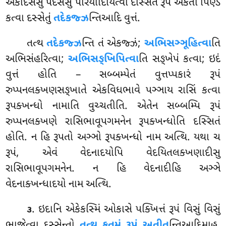
એકાદસસુ પદેસેસુ પરિયાદિયિત્વા દસ્સિતં રૂપં એકતો પિણ્ડં
કત્વા દસ્સેતું
તદેકજ્ઝ
ન્તિઆદિ વુત્તં.
તત્થ
તદેકજ્ઝ
ન્તિ તં એકજ્ઝં;
અભિસઞ્ઞૂહિત્વા
તિ
અભિસંહરિત્વા;
અભિસઙ્ખિપિત્વા
તિ સઙ્ખેપં કત્વા; ઇદં
વુત્તં હોતિ – સબ્બમ્પેતં વુત્તપ્પકારં રૂપં
રુપ્પનલક્ખણસઙ્ખાતે એકવિધભાવે પઞ્ઞાય રાસિં કત્વા
રૂપક્ખન્ધો નામાતિ વુચ્ચતીતિ. એતેન સબ્બમ્પિ રૂપં
રુપ્પનલક્ખણે રાસિભાવૂપગમનેન રૂપક્ખન્ધોતિ દસ્સિતં
હોતિ. ન હિ રૂપતો અઞ્ઞો રૂપક્ખન્ધો નામ અત્થિ. યથા ચ
રૂપં, એવં વેદનાદયોપિ વેદયિતલક્ખણાદીસુ
રાસિભાવૂપગમનેન. ન હિ વેદનાદીહિ અઞ્ઞે
વેદનાક્ખન્ધાદયો નામ અત્થિ.
. ઇદાનિ એકેકસ્મિં ઓકાસે પક્ખિત્તં રૂપં વિસું વિસું
૩
ભાજેત્વા દસ્સેન્તો
તત્થ કતમં રૂપં અતીત
ન્તિઆદિમાહ.