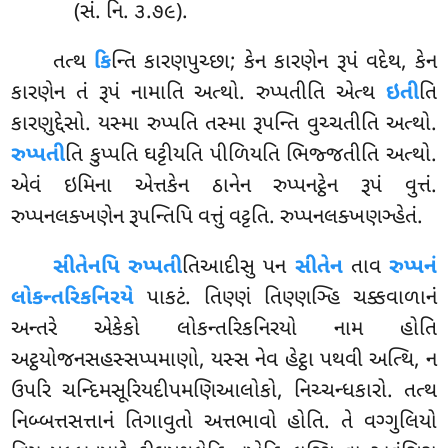
(સં. નિ. ૩.૭૯).
તત્થ
કિ
ન્તિ કારણપુચ્છા; કેન કારણેન રૂપં વદેથ, કેન
કારણેન તં રૂપં નામાતિ અત્થો. રુપ્પતીતિ એત્થ
ઇતી
તિ
કારણુદ્દેસો. યસ્મા રુપ્પતિ તસ્મા રૂપન્તિ વુચ્ચતીતિ અત્થો.
રુપ્પતી
તિ કુપ્પતિ ઘટ્ટીયતિ પીળિયતિ ભિજ્જતીતિ અત્થો.
એવં ઇમિના એત્તકેન ઠાનેન રુપ્પનટ્ઠેન રૂપં વુત્તં.
રુપ્પનલક્ખણેન રૂપન્તિપિ વત્તું વટ્ટતિ. રુપ્પનલક્ખણઞ્હેતં.
સીતેનપિ
રુપ્પતી
તિઆદીસુ પન
સીતેન
તાવ
રુપ્પનં
લોકન્તરિકનિરયે
પાકટં. તિણ્ણં તિણ્ણઞ્હિ ચક્કવાળાનં
અન્તરે એકેકો લોકન્તરિકનિરયો નામ હોતિ
અટ્ઠયોજનસહસ્સપ્પમાણો, યસ્સ નેવ હેટ્ઠા પથવી અત્થિ, ન
ઉપરિ ચન્દિમસૂરિયદીપમણિઆલોકો, નિચ્ચન્ધકારો. તત્થ
નિબ્બત્તસત્તાનં તિગાવુતો અત્તભાવો હોતિ. તે વગ્ગુલિયો