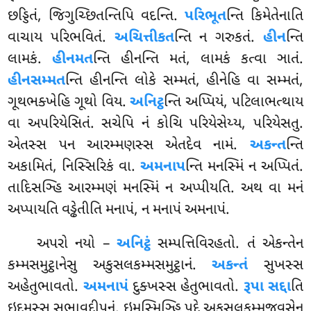
છડ્ડિતં, જિગુચ્છિતન્તિપિ વદન્તિ.
પરિભૂત
ન્તિ કિમેતેનાતિ
વાચાય પરિભવિતં.
અચિત્તીકત
ન્તિ ન ગરુકતં.
હીન
ન્તિ
લામકં.
હીનમત
ન્તિ હીનન્તિ મતં, લામકં કત્વા ઞાતં.
હીનસમ્મત
ન્તિ હીનન્તિ લોકે સમ્મતં, હીનેહિ વા સમ્મતં,
ગૂથભક્ખેહિ ગૂથો વિય.
અનિટ્ઠ
ન્તિ અપ્પિયં, પટિલાભત્થાય
વા અપરિયેસિતં. સચેપિ નં કોચિ પરિયેસેય્ય, પરિયેસતુ.
એતસ્સ પન આરમ્મણસ્સ એતદેવ નામં.
અકન્ત
ન્તિ
અકામિતં, નિસ્સિરિકં વા.
અમનાપ
ન્તિ મનસ્મિં ન અપ્પિતં.
તાદિસઞ્હિ આરમ્મણં મનસ્મિં ન અપ્પીયતિ. અથ વા મનં
અપ્પાયતિ વડ્ઢેતીતિ મનાપં, ન મનાપં અમનાપં.
અપરો નયો –
અનિટ્ઠં
સમ્પત્તિવિરહતો. તં એકન્તેન
કમ્મસમુટ્ઠાનેસુ અકુસલકમ્મસમુટ્ઠાનં.
અકન્તં
સુખસ્સ
અહેતુભાવતો.
અમનાપં
દુક્ખસ્સ હેતુભાવતો.
રૂપા સદ્દા
તિ
ઇદમસ્સ સભાવદીપનં. ઇમસ્મિઞ્હિ પદે અકુસલકમ્મજવસેન