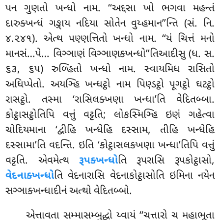
પન ગુણતો ખન્ધો નામ. ‘‘અદ્દસા ખો ભગવા મહન્તં
દારુક્ખન્ધં ગઙ્ગાય નદિયા સોતેન વુય્હમાન’’ન્તિ (સં. નિ.
૪.૨૪૧). એત્થ પણ્ણત્તિતો ખન્ધો નામ. ‘‘યં ચિત્તં મનો
માનસં…પે… વિઞ્ઞાણં વિઞ્ઞાણક્ખન્ધો’’તિઆદીસુ (ધ. સ.
૬૩, ૬૫) રુળ્હિતો ખન્ધો નામ. સ્વાયમિધ રાસિતો
અધિપ્પેતો. અયઞ્હિ ખન્ધટ્ઠો નામ પિણ્ડટ્ઠો પૂગટ્ઠો ઘટટ્ઠો
રાસટ્ઠો. તસ્મા ‘રાસિલક્ખણા ખન્ધા’તિ વેદિતબ્બા.
કોટ્ઠાસટ્ઠોતિપિ વત્તું વટ્ટતિ; લોકસ્મિઞ્હિ ઇણં ગહેત્વા
ચોદિયમાના ‘દ્વીહિ ખન્ધેહિ દસ્સામ, તીહિ ખન્ધેહિ
દસ્સામા’તિ વદન્તિ. ઇતિ ‘કોટ્ઠાસલક્ખણા ખન્ધા’તિપિ વત્તું
વટ્ટતિ. એવમેત્થ
રૂપક્ખન્ધો
તિ રૂપરાસિ રૂપકોટ્ઠાસો,
વેદનાક્ખન્ધો
તિ વેદનારાસિ વેદનાકોટ્ઠાસોતિ ઇમિના નયેન
સઞ્ઞાક્ખન્ધાદીનં અત્થો વેદિતબ્બો.
એત્તાવતા
સમ્માસમ્બુદ્ધો ય્વાયં ‘‘ચત્તારો ચ મહાભૂતા