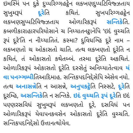
ઇમસ્મિં પન દુકે દુપ્પરિગ્ગહટ્ઠેન લક્ખણદુપ્પટિવિજ્ઝતાય
સુખુમરૂપં
દૂરે
તિ કથિતં. સુખપરિગ્ગહટ્ઠેન
લક્ખણસુપ્પટિવિજ્ઝતાય ઓળારિકરૂપં
સન્તિકે
તિ.
કબળીકારાહારપરિયોસાને ચ નિય્યાતનટ્ઠાનેપિ ‘ઇદં વુચ્ચતિ
રૂપં દૂરે’તિ ન નીય્યાતિતં. કસ્મા? દુવિધઞ્હિ દૂરે નામ –
લક્ખણતો ચ ઓકાસતો ચાતિ. તત્થ લક્ખણતો દૂરેતિ ન
કથિતં, તં ઓકાસતો કથેતબ્બં. તસ્મા દૂરેતિ અકથિતં.
ઓળારિકરૂપં ઓકાસતો દૂરેતિ દસ્સેતું અનિય્યાતેત્વાવ
યં
વા પનઞ્ઞમ્પી
તિઆદિમાહ. સન્તિકપદનિદ્દેસેપિ એસેવ નયો.
તત્થ
અનાસન્ને
તિ ન આસન્ને,
અનુપકટ્ઠે
તિ નિસ્સટે,
દૂરે
તિ
દૂરમ્હિ,
અસન્તિકે
તિ ન સન્તિકે.
ઇદં વુચ્ચતિ રૂપં દૂરે
તિ ઇદં
પણ્ણરસવિધં સુખુમરૂપં લક્ખણતો દૂરે, દસવિધં પન
ઓળારિકરૂપં યેવાપનકવસેન ઓકાસતો દૂરેતિ વુચ્ચતિ.
સન્તિકપદનિદ્દેસો ઉત્તાનત્થોયેવ.