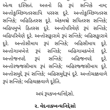
એત્થ દસ્સિતં. અત્તનો હિ રૂપં સન્તિકે નામ;
અન્તોકુચ્છિગતસ્સાપિ પરસ્સ દૂરે. અન્તોકુચ્છિગતસ્સ
સન્તિકે; બહિઠિતસ્સ દૂરે. એકમઞ્ચે સયિતસ્સ સન્તિકે;
બહિપમુખે ઠિતસ્સ દૂરે. અન્તોપરિવેણે રૂપં સન્તિકે;
બહિપરિવેણે દૂરે. અન્તોસઙ્ઘારામે રૂપં સન્તિકે; બહિસઙ્ઘારામે
દૂરે. અન્તોસીમાય રૂપં સન્તિકે; બહિસીમાય દૂરે.
અન્તોગામખેત્તે રૂપં સન્તિકે; બહિગામક્ખેત્તે દૂરે.
અન્તોજનપદે રૂપં સન્તિકે; બહિજનપદે દૂરે.
અન્તોરજ્જસીમાય રૂપં સન્તિકે; બહિરજ્જસીમાય દૂરે.
અન્તોસમુદ્દે રૂપં સન્તિકે; બહિસમુદ્દેરૂપં દૂરે. અન્તોચક્કવાળે
રૂપં સન્તિકે; બહિચક્કવાળે દૂરેતિ.
અયં રૂપક્ખન્ધનિદ્દેસો.
૨. વેદનાક્ખન્ધનિદ્દેસો