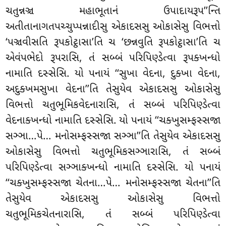
ચતુન્નઞ્ચ મહાભૂતાનં ઉપાદાયરૂપ’’ન્તિ
અતીતાનાગતપચ્ચુપ્પન્નાદીસુ એકાદસસુ ઓકાસેસુ વિભત્તો
‘પઞ્ચવીસતિ રૂપકોટ્ઠાસા’તિ ચ ‘છન્નવુતિ રૂપકોટ્ઠાસા’તિ ચ
એવંપભેદો રૂપરાસિ, તં સબ્બં પરિપિણ્ડેત્વા રૂપક્ખન્ધો
નામાતિ દસ્સેસિ. યો પનાયં ‘‘સુખા વેદના, દુક્ખા વેદના,
અદુક્ખમસુખા વેદના’’તિ તેસુયેવ એકાદસસુ ઓકાસેસુ
વિભત્તો ચતુભૂમિકવેદનારાસિ, તં સબ્બં પરિપિણ્ડેત્વા
વેદનાક્ખન્ધો નામાતિ દસ્સેસિ. યો પનાયં ‘‘ચક્ખુસમ્ફસ્સજા
સઞ્ઞા…પે… મનોસમ્ફસ્સજા સઞ્ઞા’’તિ તેસુયેવ એકાદસસુ
ઓકાસેસુ વિભત્તો ચતુભૂમિકસઞ્ઞારાસિ
, તં સબ્બં
પરિપિણ્ડેત્વા સઞ્ઞાક્ખન્ધો નામાતિ દસ્સેસિ. યો પનાયં
‘‘ચક્ખુસમ્ફસ્સજા ચેતના…પે… મનોસમ્ફસ્સજા ચેતના’’તિ
તેસુયેવ એકાદસસુ ઓકાસેસુ વિભત્તો
ચતુભૂમિકચેતનારાસિ, તં સબ્બં પરિપિણ્ડેત્વા