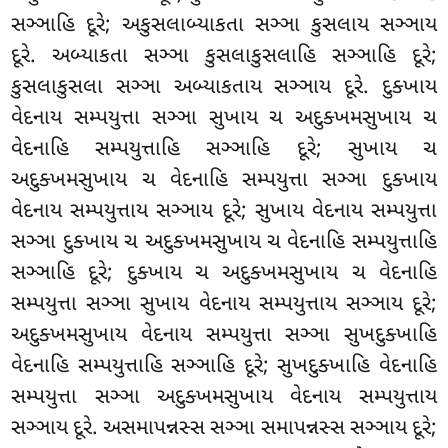
સઞ્ઞાહિ દૂરે; અકુસલાબ્યાકતા સઞ્ઞા કુસલાય સઞ્ઞાય
દૂરે. અબ્યાકતા સઞ્ઞા કુસલાકુસલાહિ સઞ્ઞાહિ દૂરે;
કુસલાકુસલા સઞ્ઞા અબ્યાકતાય સઞ્ઞાય દૂરે. દુક્ખાય
વેદનાય સમ્પયુત્તા સઞ્ઞા સુખાય ચ અદુક્ખમસુખાય
ચ
વેદનાહિ સમ્પયુત્તાહિ સઞ્ઞાહિ દૂરે; સુખાય ચ
અદુક્ખમસુખાય ચ વેદનાહિ સમ્પયુત્તા સઞ્ઞા દુક્ખાય
વેદનાય સમ્પયુત્તાય
સઞ્ઞાય દૂરે; સુખાય વેદનાય સમ્પયુત્તા
સઞ્ઞા દુક્ખાય ચ અદુક્ખમસુખાય ચ વેદનાહિ સમ્પયુત્તાહિ
સઞ્ઞાહિ દૂરે; દુક્ખાય ચ અદુક્ખમસુખાય ચ વેદનાહિ
સમ્પયુત્તા સઞ્ઞા સુખાય વેદનાય સમ્પયુત્તાય સઞ્ઞાય દૂરે;
અદુક્ખમસુખાય વેદનાય સમ્પયુત્તા સઞ્ઞા સુખદુક્ખાહિ
વેદનાહિ સમ્પયુત્તાહિ સઞ્ઞાહિ દૂરે; સુખદુક્ખાહિ વેદનાહિ
સમ્પયુત્તા સઞ્ઞા અદુક્ખમસુખાય વેદનાય સમ્પયુત્તાય
સઞ્ઞાય દૂરે. અસમાપન્નસ્સ સઞ્ઞા સમાપન્નસ્સ સઞ્ઞાય દૂરે;