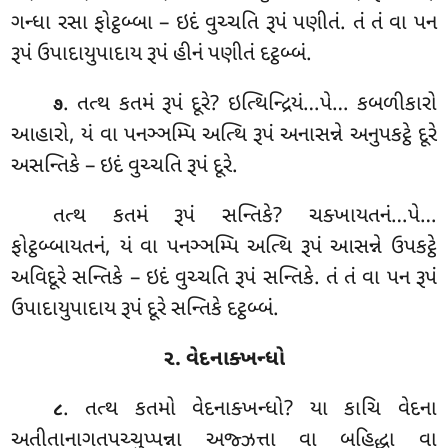
ગન્ધા રસા ફોટ્ઠબ્બા – ઇદં વુચ્ચતિ રૂપં પણીતં. તં તં વા પન
રૂપં ઉપાદાયુપાદાય રૂપં હીનં પણીતં દટ્ઠબ્બં.
. તત્થ કતમં રૂપં દૂરે? ઇત્થિન્દ્રિયં…પે… કબળીકારો
૭
આહારો, યં વા પનઞ્ઞમ્પિ અત્થિ રૂપં અનાસન્ને અનુપકટ્ઠે દૂરે
અસન્તિકે – ઇદં વુચ્ચતિ રૂપં દૂરે.
તત્થ
કતમં રૂપં સન્તિકે? ચક્ખાયતનં…પે…
ફોટ્ઠબ્બાયતનં, યં વા પનઞ્ઞમ્પિ અત્થિ રૂપં આસન્ને ઉપકટ્ઠે
અવિદૂરે સન્તિકે – ઇદં વુચ્ચતિ રૂપં સન્તિકે. તં તં વા પન રૂપં
ઉપાદાયુપાદાય રૂપં દૂરે સન્તિકે દટ્ઠબ્બં.
૨. વેદનાક્ખન્ધો
. તત્થ કતમો વેદનાક્ખન્ધો? યા કાચિ વેદના
૮
અતીતાનાગતપચ્ચુપ્પન્ના અજ્ઝત્તા વા બહિદ્ધા વા