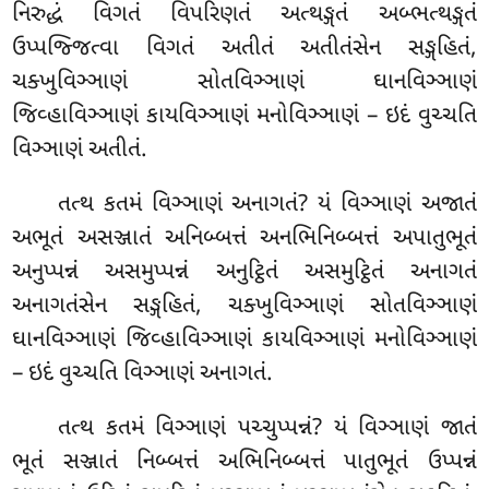
નિરુદ્ધં વિગતં વિપરિણતં અત્થઙ્ગતં અબ્ભત્થઙ્ગતં
ઉપ્પજ્જિત્વા વિગતં અતીતં અતીતંસેન સઙ્ગહિતં,
ચક્ખુવિઞ્ઞાણં સોતવિઞ્ઞાણં ઘાનવિઞ્ઞાણં
જિવ્હાવિઞ્ઞાણં કાયવિઞ્ઞાણં મનોવિઞ્ઞાણં – ઇદં વુચ્ચતિ
વિઞ્ઞાણં અતીતં.
તત્થ કતમં વિઞ્ઞાણં અનાગતં? યં વિઞ્ઞાણં અજાતં
અભૂતં અસઞ્જાતં અનિબ્બત્તં અનભિનિબ્બત્તં અપાતુભૂતં
અનુપ્પન્નં અસમુપ્પન્નં અનુટ્ઠિતં અસમુટ્ઠિતં
અનાગતં
અનાગતંસેન સઙ્ગહિતં, ચક્ખુવિઞ્ઞાણં સોતવિઞ્ઞાણં
ઘાનવિઞ્ઞાણં જિવ્હાવિઞ્ઞાણં કાયવિઞ્ઞાણં મનોવિઞ્ઞાણં
– ઇદં વુચ્ચતિ વિઞ્ઞાણં અનાગતં.
તત્થ કતમં વિઞ્ઞાણં પચ્ચુપ્પન્નં? યં વિઞ્ઞાણં જાતં
ભૂતં સઞ્જાતં નિબ્બત્તં અભિનિબ્બત્તં પાતુભૂતં ઉપ્પન્નં