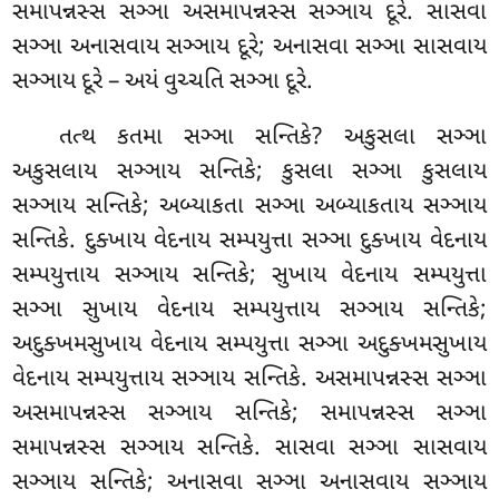
સમાપન્નસ્સ
સઞ્ઞા અસમાપન્નસ્સ સઞ્ઞાય દૂરે. સાસવા
સઞ્ઞા અનાસવાય સઞ્ઞાય દૂરે; અનાસવા સઞ્ઞા સાસવાય
સઞ્ઞાય દૂરે – અયં વુચ્ચતિ સઞ્ઞા દૂરે.
તત્થ કતમા સઞ્ઞા સન્તિકે? અકુસલા સઞ્ઞા
અકુસલાય સઞ્ઞાય સન્તિકે; કુસલા સઞ્ઞા કુસલાય
સઞ્ઞાય સન્તિકે; અબ્યાકતા સઞ્ઞા અબ્યાકતાય સઞ્ઞાય
સન્તિકે. દુક્ખાય વેદનાય સમ્પયુત્તા સઞ્ઞા દુક્ખાય વેદનાય
સમ્પયુત્તાય સઞ્ઞાય સન્તિકે; સુખાય વેદનાય સમ્પયુત્તા
સઞ્ઞા સુખાય વેદનાય સમ્પયુત્તાય સઞ્ઞાય સન્તિકે;
અદુક્ખમસુખાય વેદનાય સમ્પયુત્તા સઞ્ઞા અદુક્ખમસુખાય
વેદનાય સમ્પયુત્તાય સઞ્ઞાય સન્તિકે. અસમાપન્નસ્સ સઞ્ઞા
અસમાપન્નસ્સ સઞ્ઞાય સન્તિકે; સમાપન્નસ્સ સઞ્ઞા
સમાપન્નસ્સ સઞ્ઞાય સન્તિકે. સાસવા સઞ્ઞા
સાસવાય
સઞ્ઞાય સન્તિકે; અનાસવા સઞ્ઞા અનાસવાય સઞ્ઞાય