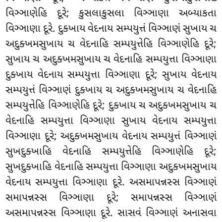
વિઞ્ઞાણેહિ દૂરે; કુસલાકુસલા વિઞ્ઞાણા અબ્યાકતા
વિઞ્ઞાણા દૂરે. દુક્ખાય વેદનાય સમ્પયુત્તં વિઞ્ઞાણં સુખાય ચ
અદુક્ખમસુખાય ચ વેદનાહિ સમ્પયુત્તેહિ વિઞ્ઞાણેહિ દૂરે;
સુખાય ચ અદુક્ખમસુખાય ચ વેદનાહિ સમ્પયુત્તા વિઞ્ઞાણા
દુક્ખાય વેદનાય સમ્પયુત્તા વિઞ્ઞાણા દૂરે; સુખાય વેદનાય
સમ્પયુત્તં વિઞ્ઞાણં દુક્ખાય ચ અદુક્ખમસુખાય ચ વેદનાહિ
સમ્પયુત્તેહિ વિઞ્ઞાણેહિ દૂરે; દુક્ખાય ચ અદુક્ખમસુખાય ચ
વેદનાહિ સમ્પયુત્તા વિઞ્ઞાણા સુખાય વેદનાય સમ્પયુત્તા
વિઞ્ઞાણા દૂરે; અદુક્ખમસુખાય વેદનાય સમ્પયુત્તં વિઞ્ઞાણં
સુખદુક્ખાહિ વેદનાહિ સમ્પયુત્તેહિ વિઞ્ઞાણેહિ દૂરે;
સુખદુક્ખાહિ વેદનાહિ સમ્પયુત્તા વિઞ્ઞાણા અદુક્ખમસુખાય
વેદનાય સમ્પયુત્તા વિઞ્ઞાણા દૂરે. અસમાપન્નસ્સ વિઞ્ઞાણં
સમાપન્નસ્સ વિઞ્ઞાણા દૂરે; સમાપન્નસ્સ વિઞ્ઞાણં
અસમાપન્નસ્સ વિઞ્ઞાણા દૂરે. સાસવં વિઞ્ઞાણં અનાસવા