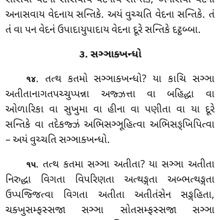
અનાસવાય વેદનાય સન્તિકે. અયં વુચ્ચતિ વેદના સન્તિકે. તં
તં વા પન વેદનં ઉપાદાયુપાદાય વેદના દૂરે સન્તિકે દટ્ઠબ્બા.
૩. સઞ્ઞાક્ખન્ધો
. તત્થ
કતમો સઞ્ઞાક્ખન્ધો? યા કાચિ સઞ્ઞા
૧૪
અતીતાનાગતપચ્ચુપ્પન્ના અજ્ઝત્તા વા બહિદ્ધા વા
ઓળારિકા વા સુખુમા વા હીના વા પણીતા વા યા દૂરે
સન્તિકે વા તદેકજ્ઝં અભિસઞ્ઞૂહિત્વા અભિસઙ્ખિપિત્વા
– અયં વુચ્ચતિ સઞ્ઞાક્ખન્ધો.
. તત્થ કતમા સઞ્ઞા અતીતા? યા સઞ્ઞા અતીતા
૧૫
નિરુદ્ધા વિગતા વિપરિણતા અત્થઙ્ગતા અબ્ભત્થઙ્ગતા
ઉપ્પજ્જિત્વા વિગતા અતીતા અતીતંસેન સઙ્ગહિતા,
ચક્ખુસમ્ફસ્સજા સઞ્ઞા સોતસમ્ફસ્સજા સઞ્ઞા