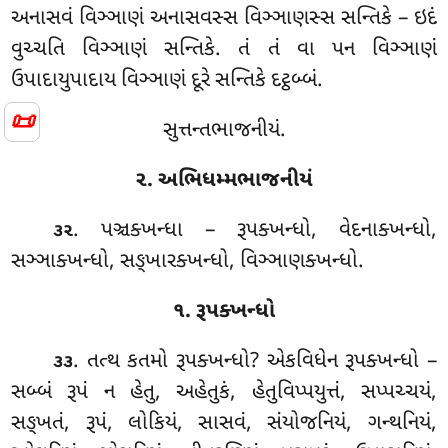
અનાસવં વિઞ્ઞાણં અનાસવસ્સ વિઞ્ઞાણસ્સ સન્તિકે – ઇદં
વુચ્ચતિ વિઞ્ઞાણં સન્તિકે. તં તં વા પન વિઞ્ઞાણં
ઉપાદાયુપાદાય વિઞ્ઞાણં દૂરે સન્તિકે દટ્ઠબ્બં.
📜
સુત્તન્તભાજનીયં.
૨. અભિધમ્મભાજનીયં
. પઞ્ચક્ખન્ધા
– રૂપક્ખન્ધો, વેદનાક્ખન્ધો,
૩૨
સઞ્ઞાક્ખન્ધો, સઙ્ખારક્ખન્ધો, વિઞ્ઞાણક્ખન્ધો.
૧. રૂપક્ખન્ધો
. તત્થ કતમો રૂપક્ખન્ધો? એકવિધેન રૂપક્ખન્ધો –
૩૩
સબ્બં રૂપં ન હેતુ, અહેતુકં, હેતુવિપ્પયુત્તં, સપ્પચ્ચયં,
સઙ્ખતં, રૂપં, લોકિયં, સાસવં, સંયોજનિયં, ગન્થનિયં,