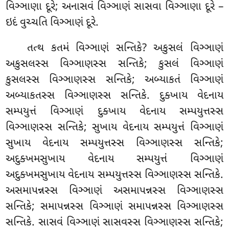
વિઞ્ઞાણા દૂરે; અનાસવં વિઞ્ઞાણં સાસવા વિઞ્ઞાણા દૂરે –
ઇદં વુચ્ચતિ વિઞ્ઞાણં દૂરે.
તત્થ કતમં વિઞ્ઞાણં સન્તિકે? અકુસલં વિઞ્ઞાણં
અકુસલસ્સ વિઞ્ઞાણસ્સ સન્તિકે; કુસલં
વિઞ્ઞાણં
કુસલસ્સ વિઞ્ઞાણસ્સ સન્તિકે; અબ્યાકતં વિઞ્ઞાણં
અબ્યાકતસ્સ વિઞ્ઞાણસ્સ સન્તિકે. દુક્ખાય વેદનાય
સમ્પયુત્તં વિઞ્ઞાણં દુક્ખાય વેદનાય સમ્પયુત્તસ્સ
વિઞ્ઞાણસ્સ સન્તિકે; સુખાય વેદનાય સમ્પયુત્તં વિઞ્ઞાણં
સુખાય વેદનાય સમ્પયુત્તસ્સ વિઞ્ઞાણસ્સ સન્તિકે;
અદુક્ખમસુખાય વેદનાય સમ્પયુત્તં
વિઞ્ઞાણં
અદુક્ખમસુખાય વેદનાય સમ્પયુત્તસ્સ વિઞ્ઞાણસ્સ સન્તિકે.
અસમાપન્નસ્સ વિઞ્ઞાણં અસમાપન્નસ્સ વિઞ્ઞાણસ્સ
સન્તિકે; સમાપન્નસ્સ વિઞ્ઞાણં સમાપન્નસ્સ વિઞ્ઞાણસ્સ
સન્તિકે. સાસવં વિઞ્ઞાણં સાસવસ્સ વિઞ્ઞાણસ્સ
સન્તિકે;