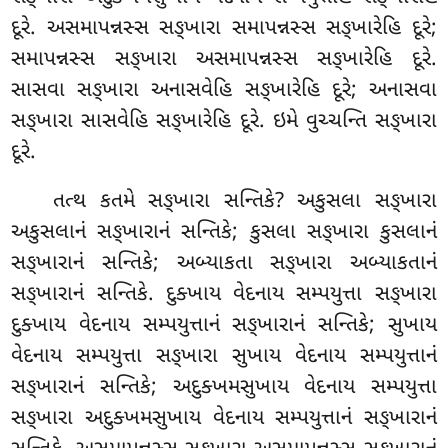
દૂરે
. અસમાપન્નસ્સ સઙ્ખારા સમાપન્નસ્સ સઙ્ખારેહિ દૂરે;
સમાપન્નસ્સ સઙ્ખારા અસમાપન્નસ્સ સઙ્ખારેહિ દૂરે.
સાસવા સઙ્ખારા અનાસવેહિ સઙ્ખારેહિ દૂરે; અનાસવા
સઙ્ખારા સાસવેહિ સઙ્ખારેહિ દૂરે. ઇમે વુચ્ચન્તિ સઙ્ખારા
દૂરે.
તત્થ
કતમે સઙ્ખારા સન્તિકે? અકુસલા સઙ્ખારા
અકુસલાનં સઙ્ખારાનં સન્તિકે; કુસલા સઙ્ખારા કુસલાનં
સઙ્ખારાનં સન્તિકે; અબ્યાકતા સઙ્ખારા અબ્યાકતાનં
સઙ્ખારાનં સન્તિકે. દુક્ખાય વેદનાય સમ્પયુત્તા સઙ્ખારા
દુક્ખાય વેદનાય સમ્પયુત્તાનં સઙ્ખારાનં સન્તિકે; સુખાય
વેદનાય સમ્પયુત્તા સઙ્ખારા સુખાય વેદનાય સમ્પયુત્તાનં
સઙ્ખારાનં સન્તિકે; અદુક્ખમસુખાય વેદનાય સમ્પયુત્તા
સઙ્ખારા અદુક્ખમસુખાય વેદનાય સમ્પયુત્તાનં સઙ્ખારાનં