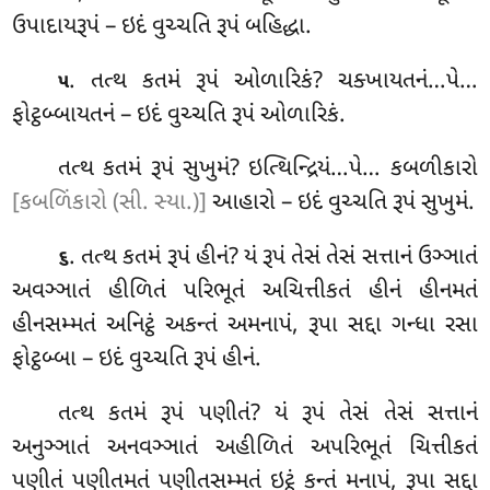
ઉપાદાયરૂપં – ઇદં વુચ્ચતિ રૂપં બહિદ્ધા.
. તત્થ
કતમં રૂપં ઓળારિકં? ચક્ખાયતનં…પે…
૫
ફોટ્ઠબ્બાયતનં – ઇદં વુચ્ચતિ રૂપં ઓળારિકં.
તત્થ કતમં રૂપં સુખુમં? ઇત્થિન્દ્રિયં…પે… કબળીકારો
[કબળિંકારો (સી. સ્યા.)]
આહારો – ઇદં વુચ્ચતિ રૂપં સુખુમં.
. તત્થ કતમં રૂપં હીનં? યં રૂપં તેસં તેસં સત્તાનં ઉઞ્ઞાતં
૬
અવઞ્ઞાતં હીળિતં પરિભૂતં અચિત્તીકતં હીનં હીનમતં
હીનસમ્મતં અનિટ્ઠં અકન્તં અમનાપં, રૂપા સદ્દા ગન્ધા રસા
ફોટ્ઠબ્બા – ઇદં વુચ્ચતિ રૂપં હીનં.
તત્થ કતમં રૂપં પણીતં? યં રૂપં તેસં તેસં સત્તાનં
અનુઞ્ઞાતં અનવઞ્ઞાતં અહીળિતં અપરિભૂતં ચિત્તીકતં
પણીતં પણીતમતં પણીતસમ્મતં ઇટ્ઠં કન્તં મનાપં, રૂપા સદ્દા