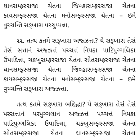
ઘાનસમ્ફસ્સજા ચેતના જિવ્હાસમ્ફસ્સજા ચેતના
કાયસમ્ફસ્સજા ચેતના મનોસમ્ફસ્સજા
ચેતના – ઇમે
વુચ્ચન્તિ સઙ્ખારા પચ્ચુપ્પન્ના.
. તત્થ કતમે સઙ્ખારા અજ્ઝત્તા? યે સઙ્ખારા તેસં
૨૨
તેસં સત્તાનં અજ્ઝત્તં પચ્ચત્તં નિયકા પાટિપુગ્ગલિકા
ઉપાદિન્ના, ચક્ખુસમ્ફસ્સજા ચેતના સોતસમ્ફસ્સજા ચેતના
ઘાનસમ્ફસ્સજા ચેતના જિવ્હાસમ્ફસ્સજા ચેતના
કાયસમ્ફસ્સજા ચેતના મનોસમ્ફસ્સજા ચેતના – ઇમે
વુચ્ચન્તિ સઙ્ખારા અજ્ઝત્તા.
તત્થ કતમે સઙ્ખારા બહિદ્ધા? યે સઙ્ખારા તેસં તેસં
પરસત્તાનં પરપુગ્ગલાનં અજ્ઝત્તં પચ્ચત્તં નિયકા
પાટિપુગ્ગલિકા ઉપાદિન્ના, ચક્ખુસમ્ફસ્સજા ચેતના
સોતસમ્ફસ્સજા ચેતના ઘાનસમ્ફસ્સજા ચેતના