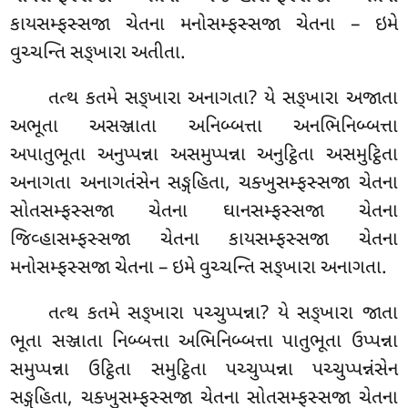
કાયસમ્ફસ્સજા ચેતના મનોસમ્ફસ્સજા ચેતના – ઇમે
વુચ્ચન્તિ સઙ્ખારા અતીતા.
તત્થ કતમે સઙ્ખારા અનાગતા? યે સઙ્ખારા અજાતા
અભૂતા અસઞ્જાતા અનિબ્બત્તા અનભિનિબ્બત્તા
અપાતુભૂતા અનુપ્પન્ના અસમુપ્પન્ના અનુટ્ઠિતા અસમુટ્ઠિતા
અનાગતા અનાગતંસેન સઙ્ગહિતા, ચક્ખુસમ્ફસ્સજા ચેતના
સોતસમ્ફસ્સજા ચેતના ઘાનસમ્ફસ્સજા ચેતના
જિવ્હાસમ્ફસ્સજા ચેતના કાયસમ્ફસ્સજા ચેતના
મનોસમ્ફસ્સજા ચેતના – ઇમે વુચ્ચન્તિ સઙ્ખારા અનાગતા.
તત્થ કતમે સઙ્ખારા પચ્ચુપ્પન્ના? યે સઙ્ખારા જાતા
ભૂતા સઞ્જાતા નિબ્બત્તા અભિનિબ્બત્તા પાતુભૂતા ઉપ્પન્ના
સમુપ્પન્ના ઉટ્ઠિતા સમુટ્ઠિતા પચ્ચુપ્પન્ના
પચ્ચુપ્પન્નંસેન
સઙ્ગહિતા, ચક્ખુસમ્ફસ્સજા ચેતના સોતસમ્ફસ્સજા ચેતના