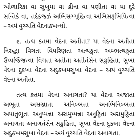
ઓળારિકા વા સુખુમા વા હીના વા પણીતા વા યા દૂરે
સન્તિકે વા, તદેકજ્ઝં અભિસઞ્ઞૂહિત્વા અભિસઙ્ખિપિત્વા
– અયં વુચ્ચતિ વેદનાક્ખન્ધો.
. તત્થ
કતમા વેદના અતીતા? યા વેદના અતીતા
૯
નિરુદ્ધા વિગતા વિપરિણતા અત્થઙ્ગતા અબ્ભત્થઙ્ગતા
ઉપ્પજ્જિત્વા વિગતા અતીતા અતીતંસેન સઙ્ગહિતા, સુખા
વેદના દુક્ખા વેદના અદુક્ખમસુખા વેદના – અયં વુચ્ચતિ
વેદના અતીતા.
તત્થ કતમા વેદના અનાગતા? યા વેદના અજાતા
અભૂતા અસઞ્જાતા અનિબ્બત્તા અનભિનિબ્બત્તા
અપાતુભૂતા અનુપ્પન્ના અસમુપ્પન્ના અનુટ્ઠિતા અસમુટ્ઠિતા
અનાગતા અનાગતંસેન સઙ્ગહિતા, સુખા વેદના દુક્ખા વેદના
અદુક્ખમસુખા વેદના – અયં વુચ્ચતિ વેદના અનાગતા.