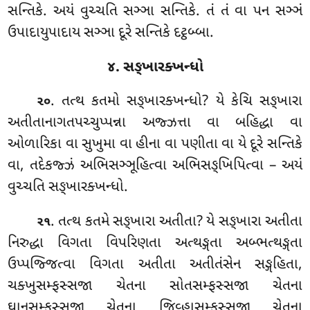
સન્તિકે. અયં વુચ્ચતિ સઞ્ઞા સન્તિકે. તં તં વા પન સઞ્ઞં
ઉપાદાયુપાદાય સઞ્ઞા દૂરે સન્તિકે દટ્ઠબ્બા.
૪. સઙ્ખારક્ખન્ધો
. તત્થ કતમો સઙ્ખારક્ખન્ધો? યે કેચિ સઙ્ખારા
૨૦
અતીતાનાગતપચ્ચુપ્પન્ના અજ્ઝત્તા વા બહિદ્ધા વા
ઓળારિકા વા સુખુમા વા હીના
વા પણીતા વા યે દૂરે સન્તિકે
વા, તદેકજ્ઝં અભિસઞ્ઞૂહિત્વા અભિસઙ્ખિપિત્વા – અયં
વુચ્ચતિ સઙ્ખારક્ખન્ધો.
. તત્થ કતમે સઙ્ખારા અતીતા? યે સઙ્ખારા અતીતા
૨૧
નિરુદ્ધા વિગતા વિપરિણતા અત્થઙ્ગતા અબ્ભત્થઙ્ગતા
ઉપ્પજ્જિત્વા વિગતા અતીતા અતીતંસેન સઙ્ગહિતા,
ચક્ખુસમ્ફસ્સજા ચેતના
સોતસમ્ફસ્સજા ચેતના
ઘાનસમ્ફસ્સજા ચેતના જિવ્હાસમ્ફસ્સજા ચેતના