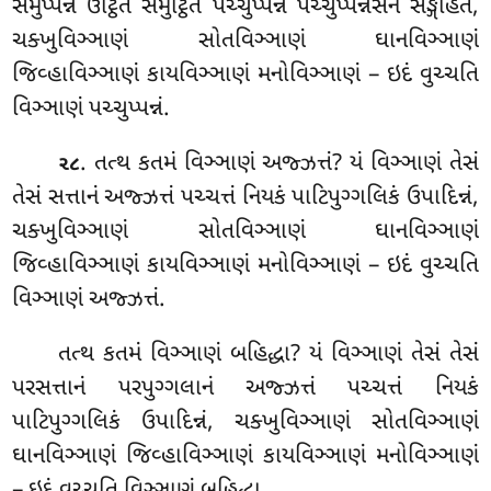
સમુપ્પન્નં ઉટ્ઠિતં સમુટ્ઠિતં પચ્ચુપ્પન્નં પચ્ચુપ્પન્નંસેન સઙ્ગહિતં,
ચક્ખુવિઞ્ઞાણં
સોતવિઞ્ઞાણં ઘાનવિઞ્ઞાણં
જિવ્હાવિઞ્ઞાણં કાયવિઞ્ઞાણં મનોવિઞ્ઞાણં – ઇદં વુચ્ચતિ
વિઞ્ઞાણં પચ્ચુપ્પન્નં.
. તત્થ કતમં વિઞ્ઞાણં અજ્ઝત્તં? યં વિઞ્ઞાણં તેસં
૨૮
તેસં સત્તાનં અજ્ઝત્તં પચ્ચત્તં નિયકં પાટિપુગ્ગલિકં ઉપાદિન્નં,
ચક્ખુવિઞ્ઞાણં સોતવિઞ્ઞાણં ઘાનવિઞ્ઞાણં
જિવ્હાવિઞ્ઞાણં કાયવિઞ્ઞાણં મનોવિઞ્ઞાણં – ઇદં વુચ્ચતિ
વિઞ્ઞાણં અજ્ઝત્તં.
તત્થ કતમં વિઞ્ઞાણં બહિદ્ધા? યં વિઞ્ઞાણં તેસં તેસં
પરસત્તાનં પરપુગ્ગલાનં અજ્ઝત્તં પચ્ચત્તં નિયકં
પાટિપુગ્ગલિકં ઉપાદિન્નં, ચક્ખુવિઞ્ઞાણં સોતવિઞ્ઞાણં
ઘાનવિઞ્ઞાણં જિવ્હાવિઞ્ઞાણં કાયવિઞ્ઞાણં મનોવિઞ્ઞાણં
– ઇદં વુચ્ચતિ વિઞ્ઞાણં બહિદ્ધા.