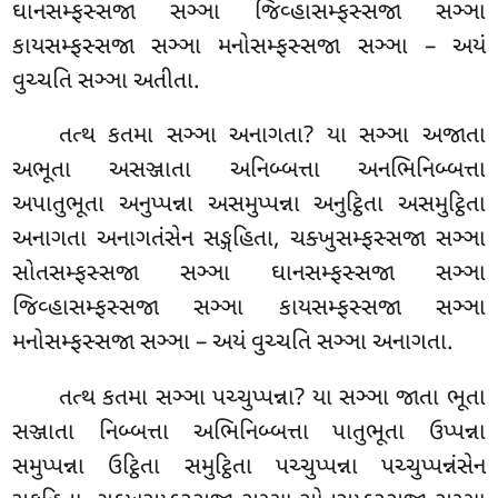
ઘાનસમ્ફસ્સજા સઞ્ઞા જિવ્હાસમ્ફસ્સજા સઞ્ઞા
કાયસમ્ફસ્સજા સઞ્ઞા મનોસમ્ફસ્સજા સઞ્ઞા – અયં
વુચ્ચતિ સઞ્ઞા અતીતા.
તત્થ કતમા સઞ્ઞા અનાગતા? યા સઞ્ઞા અજાતા
અભૂતા અસઞ્જાતા અનિબ્બત્તા અનભિનિબ્બત્તા
અપાતુભૂતા અનુપ્પન્ના
અસમુપ્પન્ના અનુટ્ઠિતા અસમુટ્ઠિતા
અનાગતા અનાગતંસેન સઙ્ગહિતા, ચક્ખુસમ્ફસ્સજા સઞ્ઞા
સોતસમ્ફસ્સજા સઞ્ઞા ઘાનસમ્ફસ્સજા સઞ્ઞા
જિવ્હાસમ્ફસ્સજા સઞ્ઞા કાયસમ્ફસ્સજા સઞ્ઞા
મનોસમ્ફસ્સજા સઞ્ઞા – અયં વુચ્ચતિ સઞ્ઞા અનાગતા.
તત્થ કતમા સઞ્ઞા પચ્ચુપ્પન્ના? યા સઞ્ઞા જાતા ભૂતા
સઞ્જાતા નિબ્બત્તા અભિનિબ્બત્તા પાતુભૂતા ઉપ્પન્ના
સમુપ્પન્ના ઉટ્ઠિતા સમુટ્ઠિતા પચ્ચુપ્પન્ના પચ્ચુપ્પન્નંસેન