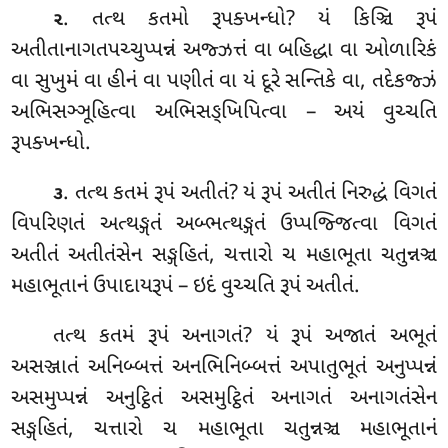
. તત્થ
કતમો રૂપક્ખન્ધો? યં કિઞ્ચિ રૂપં
૨
અતીતાનાગતપચ્ચુપ્પન્નં અજ્ઝત્તં વા બહિદ્ધા વા ઓળારિકં
વા સુખુમં વા હીનં વા પણીતં વા યં દૂરે સન્તિકે વા, તદેકજ્ઝં
અભિસઞ્ઞૂહિત્વા અભિસઙ્ખિપિત્વા – અયં વુચ્ચતિ
રૂપક્ખન્ધો.
. તત્થ કતમં રૂપં અતીતં? યં રૂપં અતીતં નિરુદ્ધં વિગતં
૩
વિપરિણતં અત્થઙ્ગતં અબ્ભત્થઙ્ગતં ઉપ્પજ્જિત્વા વિગતં
અતીતં અતીતંસેન સઙ્ગહિતં, ચત્તારો ચ મહાભૂતા ચતુન્નઞ્ચ
મહાભૂતાનં ઉપાદાયરૂપં – ઇદં વુચ્ચતિ રૂપં અતીતં.
તત્થ કતમં રૂપં અનાગતં? યં રૂપં અજાતં અભૂતં
અસઞ્જાતં અનિબ્બત્તં અનભિનિબ્બત્તં અપાતુભૂતં અનુપ્પન્નં
અસમુપ્પન્નં અનુટ્ઠિતં અસમુટ્ઠિતં અનાગતં અનાગતંસેન
સઙ્ગહિતં, ચત્તારો ચ મહાભૂતા ચતુન્નઞ્ચ મહાભૂતાનં