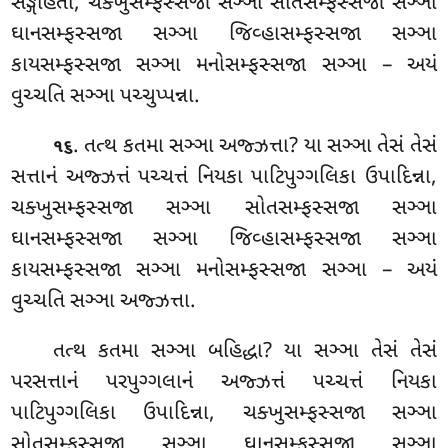
સઙ્ગહિતા, ચક્ખુસમ્ફસ્સજા સઞ્ઞા સોતસમ્ફસ્સજા સઞ્ઞા
ઘાનસમ્ફસ્સજા સઞ્ઞા જિવ્હાસમ્ફસ્સજા સઞ્ઞા
કાયસમ્ફસ્સજા સઞ્ઞા મનોસમ્ફસ્સજા સઞ્ઞા – અયં
વુચ્ચતિ સઞ્ઞા પચ્ચુપ્પન્ના.
. તત્થ
કતમા સઞ્ઞા અજ્ઝત્તા? યા સઞ્ઞા તેસં તેસં
૧૬
સત્તાનં અજ્ઝત્તં પચ્ચત્તં નિયકા પાટિપુગ્ગલિકા ઉપાદિન્ના,
ચક્ખુસમ્ફસ્સજા સઞ્ઞા સોતસમ્ફસ્સજા સઞ્ઞા
ઘાનસમ્ફસ્સજા સઞ્ઞા જિવ્હાસમ્ફસ્સજા સઞ્ઞા
કાયસમ્ફસ્સજા સઞ્ઞા મનોસમ્ફસ્સજા સઞ્ઞા – અયં
વુચ્ચતિ સઞ્ઞા અજ્ઝત્તા.
તત્થ
કતમા સઞ્ઞા બહિદ્ધા? યા સઞ્ઞા તેસં તેસં
પરસત્તાનં પરપુગ્ગલાનં અજ્ઝત્તં પચ્ચત્તં નિયકા
પાટિપુગ્ગલિકા ઉપાદિન્ના, ચક્ખુસમ્ફસ્સજા સઞ્ઞા
સોતસમ્ફસ્સજા સઞ્ઞા ઘાનસમ્ફસ્સજા સઞ્ઞા