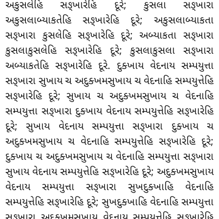
અકુસલેહિ સઙ્ખારેહિ દૂરે; કુસલા સઙ્ખારા
અકુસલાબ્યાકતેહિ સઙ્ખારેહિ દૂરે; અકુસલાબ્યાકતા
સઙ્ખારા કુસલેહિ સઙ્ખારેહિ દૂરે; અબ્યાકતા
સઙ્ખારા
કુસલાકુસલેહિ સઙ્ખારેહિ દૂરે; કુસલાકુસલા સઙ્ખારા
અબ્યાકતેહિ સઙ્ખારેહિ દૂરે. દુક્ખાય વેદનાય સમ્પયુત્તા
સઙ્ખારા સુખાય ચ અદુક્ખમસુખાય ચ વેદનાહિ સમ્પયુત્તેહિ
સઙ્ખારેહિ દૂરે; સુખાય ચ અદુક્ખમસુખાય ચ વેદનાહિ
સમ્પયુત્તા સઙ્ખારા દુક્ખાય વેદનાય સમ્પયુત્તેહિ સઙ્ખારેહિ
દૂરે; સુખાય વેદનાય સમ્પયુત્તા સઙ્ખારા દુક્ખાય ચ
અદુક્ખમસુખાય ચ વેદનાહિ સમ્પયુત્તેહિ સઙ્ખારેહિ દૂરે;
દુક્ખાય ચ અદુક્ખમસુખાય ચ વેદનાહિ સમ્પયુત્તા સઙ્ખારા
સુખાય વેદનાય સમ્પયુત્તેહિ સઙ્ખારેહિ દૂરે; અદુક્ખમસુખાય
વેદનાય સમ્પયુત્તા સઙ્ખારા સુખદુક્ખાહિ વેદનાહિ
સમ્પયુત્તેહિ સઙ્ખારેહિ દૂરે; સુખદુક્ખાહિ વેદનાહિ સમ્પયુત્તા
સઙ્ખારા અદુક્ખમસુખાય વેદનાય સમ્પયુત્તેહિ સઙ્ખારેહિ