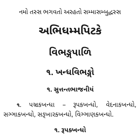
નમો તસ્સ ભગવતો અરહતો સમ્માસમ્બુદ્ધસ્સ
અભિધમ્મપિટકે
વિભઙ્ગપાળિ
૧. ખન્ધવિભઙ્ગો
૧. સુત્તન્તભાજનીયં
. પઞ્ચક્ખન્ધા
– રૂપક્ખન્ધો, વેદનાક્ખન્ધો,
૧
સઞ્ઞાક્ખન્ધો, સઙ્ખારક્ખન્ધો, વિઞ્ઞાણક્ખન્ધો.
૧. રૂપક્ખન્ધો