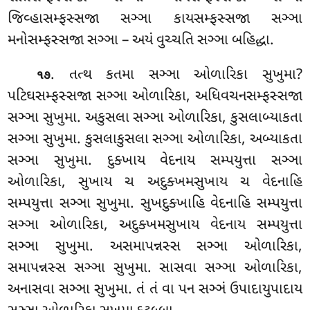
જિવ્હાસમ્ફસ્સજા સઞ્ઞા કાયસમ્ફસ્સજા સઞ્ઞા
મનોસમ્ફસ્સજા સઞ્ઞા – અયં વુચ્ચતિ સઞ્ઞા બહિદ્ધા.
. તત્થ
કતમા સઞ્ઞા ઓળારિકા સુખુમા?
૧૭
પટિઘસમ્ફસ્સજા સઞ્ઞા ઓળારિકા, અધિવચનસમ્ફસ્સજા
સઞ્ઞા સુખુમા. અકુસલા સઞ્ઞા ઓળારિકા, કુસલાબ્યાકતા
સઞ્ઞા સુખુમા. કુસલાકુસલા સઞ્ઞા ઓળારિકા, અબ્યાકતા
સઞ્ઞા સુખુમા. દુક્ખાય વેદનાય સમ્પયુત્તા સઞ્ઞા
ઓળારિકા, સુખાય ચ અદુક્ખમસુખાય ચ વેદનાહિ
સમ્પયુત્તા સઞ્ઞા સુખુમા. સુખદુક્ખાહિ વેદનાહિ સમ્પયુત્તા
સઞ્ઞા ઓળારિકા
, અદુક્ખમસુખાય વેદનાય સમ્પયુત્તા
સઞ્ઞા સુખુમા. અસમાપન્નસ્સ સઞ્ઞા ઓળારિકા,
સમાપન્નસ્સ સઞ્ઞા સુખુમા. સાસવા સઞ્ઞા ઓળારિકા,
અનાસવા સઞ્ઞા સુખુમા. તં તં વા પન સઞ્ઞં ઉપાદાયુપાદાય