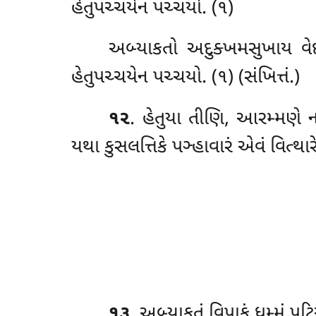
હેતુપચ્ચયેન પચ્ચયો. (૧)
અબ્યાકતો અદુક્ખમસુખાય વેદન
હેતુપચ્ચયેન પચ્ચયો. (૧) (સંખિત્તં.)
૧૨
. હેતુયા તીણિ, આરમ્મણે 
યથા કુસલત્તિકે પઞ્હાવારં એવં વિત્થાર
૧૩
. અબ્યાકતં
વિપાકં ધમ્મં પટ