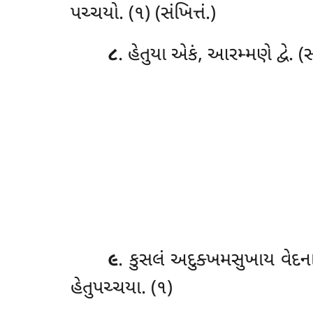
પચ્ચયો. (૧) (સંખિત્તં.)
૮
. હેતુયા
એકં, આરમ્મણે દ્વે. (સ
૯
. કુસલં
અદુક્ખમસુખાય વેદનાય
હેતુપચ્ચયા. (૧)