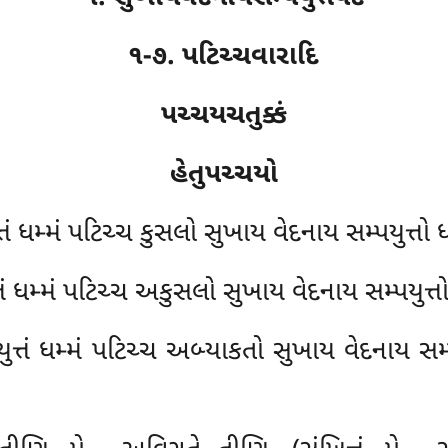
૧-૭. પટિચ્ચવારાદિ
પચ્ચયચતુક્કં
હેતુપચ્ચયો
તં ધમ્મં પટિચ્ચ કુસલો સુખાય વેદનાય સમ્પયુત્તો
તં ધમ્મં પટિચ્ચ અકુસલો સુખાય વેદનાય સમ્પયુત્ત
ત્તં ધમ્મં પટિચ્ચ અબ્યાકતો સુખાય વેદનાય સમ્પ