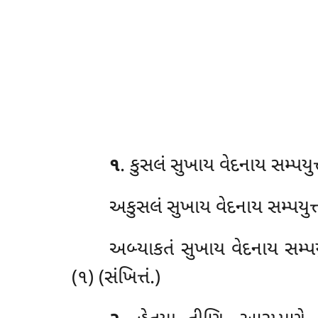
૧
. કુસલં
સુખાય વેદનાય સમ્પયુત્
અકુસલં
સુખાય વેદનાય સમ્પયુત્
અબ્યાકતં સુખાય વેદનાય સમ્પયુ
(૧) (સંખિત્તં.)