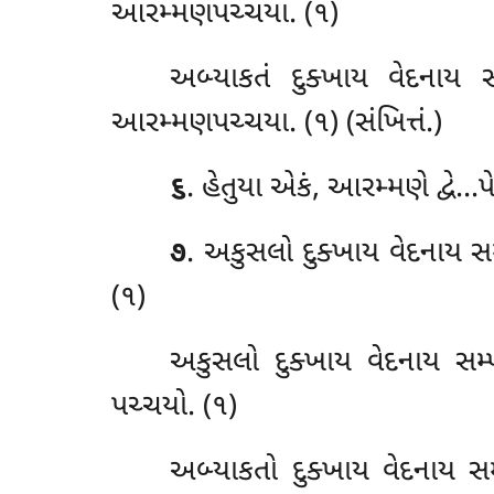
આરમ્મણપચ્ચયા. (૧)
અબ્યાકતં દુક્ખાય વેદનાય સમ
આરમ્મણપચ્ચયા. (૧) (સંખિત્તં.)
૬
. હેતુયા એકં, આરમ્મણે દ્વે…પ
૭
. અકુસલો દુક્ખાય વેદનાય સમ્
(૧)
અકુસલો દુક્ખાય વેદનાય સમ્પ
પચ્ચયો. (૧)
અબ્યાકતો દુક્ખાય વેદનાય સમ