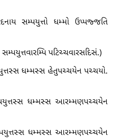
ેદનાય સમ્પયુત્તો ધમ્મો ઉપ્પજ્જતિ
 સમ્પયુત્તવારમ્પિ પટિચ્ચવારસદિસં.)
ત્તસ્સ ધમ્મસ્સ હેતુપચ્ચયેન પચ્ચયો.
પયુત્તસ્સ ધમ્મસ્સ આરમ્મણપચ્ચયેન
્પયુત્તસ્સ ધમ્મસ્સ આરમ્મણપચ્ચયેન