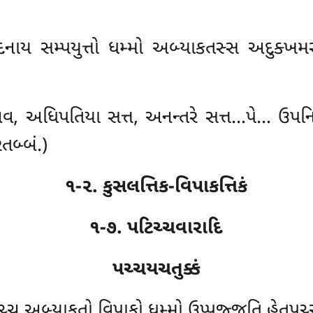
ાય સમ્પયુત્તો ધમ્મો અબ્યાકતસ્સ અદુક્ખમસુ
નવ, અધિપતિયા સત્ત, અનન્તરે સત્ત…પે… ઉપનિસ
ેતબ્બં.)
૧-૨. કુસલત્તિક-વિપાકત્તિકં
૧-૭. પટિચ્ચવારાદિ
પચ્ચયચતુક્કં
િચ્ચ અબ્યાકતો વિપાકો ધમ્મો ઉપ્પજ્જતિ હેતુપચ્ચય