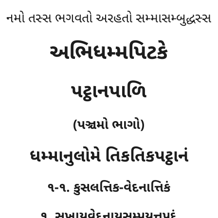
નમો તસ્સ ભગવતો અરહતો સમ્માસમ્બુદ્ધસ્સ
અભિધમ્મપિટકે
પટ્ઠાનપાળિ
(પઞ્ચમો ભાગો)
ધમ્માનુલોમે તિકતિકપટ્ઠાનં
૧-૧. કુસલત્તિક-વેદનાત્તિકં
૧. સુખાયવેદનાયસમ્પયુત્તપદં