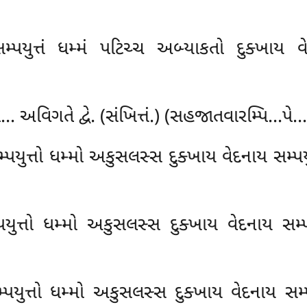
્પયુત્તં ધમ્મં પટિચ્ચ અબ્યાકતો દુક્ખાય વ
ે… અવિગતે દ્વે. (સંખિત્તં.) (સહજાતવારમ્પિ…પે…
પયુત્તો ધમ્મો અકુસલસ્સ દુક્ખાય વેદનાય સમ્પયુ
યુત્તો ધમ્મો અકુસલસ્સ દુક્ખાય વેદનાય સમ્
્પયુત્તો ધમ્મો અકુસલસ્સ દુક્ખાય વેદનાય સમ