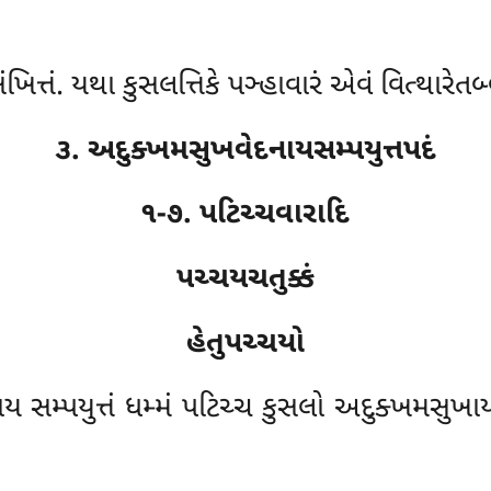
ંખિત્તં. યથા કુસલત્તિકે પઞ્હાવારં એવં વિત્થારેતબ્
૩. અદુક્ખમસુખવેદનાયસમ્પયુત્તપદં
૧-૭. પટિચ્ચવારાદિ
પચ્ચયચતુક્કં
હેતુપચ્ચયો
 સમ્પયુત્તં ધમ્મં પટિચ્ચ કુસલો અદુક્ખમસુખાય