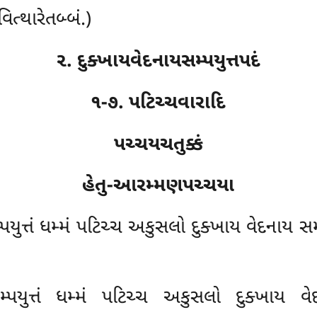
િત્થારેતબ્બં.)
૨. દુક્ખાયવેદનાયસમ્પયુત્તપદં
૧-૭. પટિચ્ચવારાદિ
પચ્ચયચતુક્કં
હેતુ-આરમ્મણપચ્ચયા
પયુત્તં ધમ્મં પટિચ્ચ અકુસલો દુક્ખાય વેદનાય સમ
પયુત્તં ધમ્મં પટિચ્ચ અકુસલો દુક્ખાય વેદ