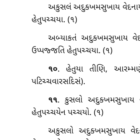
અકુસલં અદુક્ખમસુખાય વેદનાય સ
હેતુપચ્ચયા. (૧)
અબ્યાકતં અદુક્ખમસુખાય વેદન
ઉપ્પજ્જતિ હેતુપચ્ચયા. (૧)
૧૦
. હેતુયા તીણિ, આરમ્મણે
પટિચ્ચવારસદિસં).
૧૧
. કુસલો અદુક્ખમસુખાય વે
હેતુપચ્ચયેન પચ્ચયો. (૧)
અકુસલો અદુક્ખમસુખાય વેદના