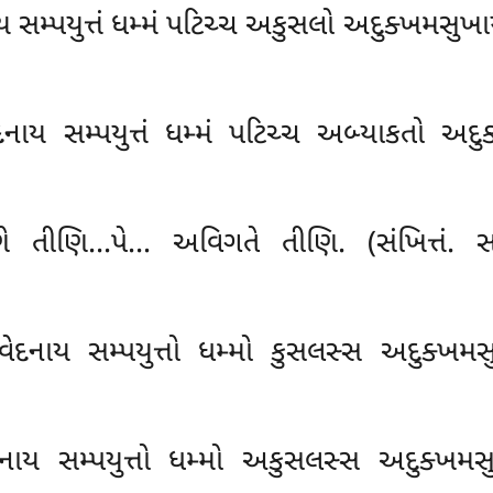
મ્પયુત્તં ધમ્મં પટિચ્ચ અકુસલો અદુક્ખમસુખાય
ાય સમ્પયુત્તં ધમ્મં પટિચ્ચ અબ્યાકતો અદુક
 તીણિ…પે… અવિગતે તીણિ. (સંખિત્તં. સહજ
દનાય સમ્પયુત્તો ધમ્મો કુસલસ્સ અદુક્ખમસુ
ય સમ્પયુત્તો ધમ્મો અકુસલસ્સ અદુક્ખમસુખ