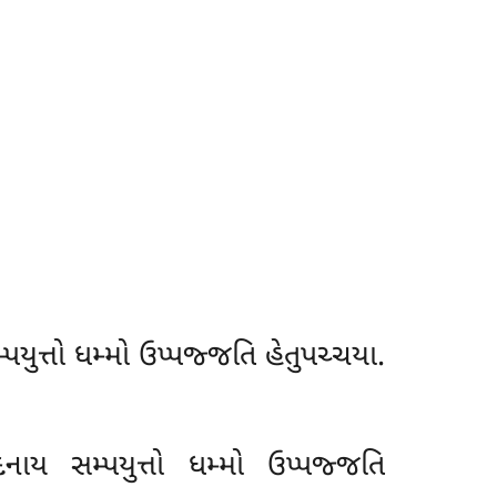
્પયુત્તો ધમ્મો ઉપ્પજ્જતિ હેતુપચ્ચયા.
નાય સમ્પયુત્તો ધમ્મો ઉપ્પજ્જતિ