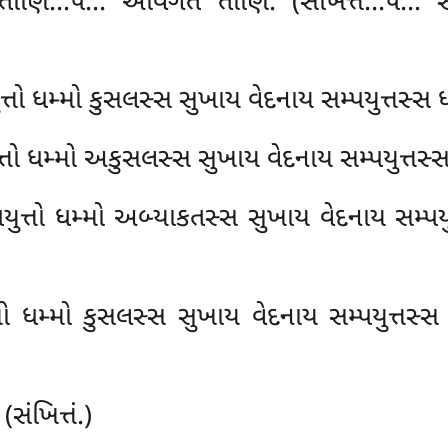
તીણિ…પે… અવિગતે તીણિ. (સંખિત્તં…પે… સહજ
ત્તો ધમ્મો કુસલસ્સ સુખાય વેદનાય સમ્પયુત્તસ્સ 
તો ધમ્મો અકુસલસ્સ સુખાય વેદનાય સમ્પયુત્તસ્સ
પયુત્તો ધમ્મો અબ્યાકતસ્સ સુખાય વેદનાય સમ્પયુ
્તો ધમ્મો કુસલસ્સ સુખાય વેદનાય સમ્પયુત્તસ
સંખિત્તં.)