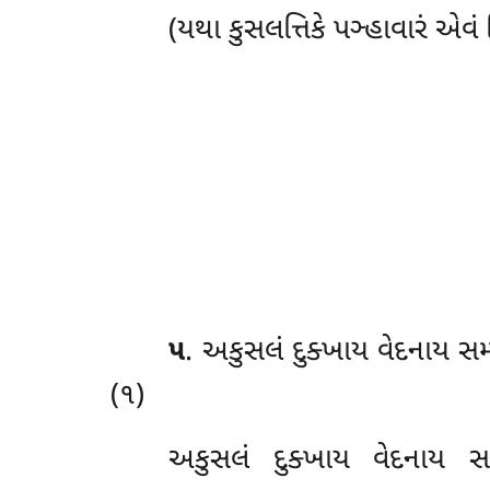
(યથા કુસલત્તિકે પઞ્હાવારં એવં વ
૫
. અકુસલં
દુક્ખાય વેદનાય સમ્
(૧)
અકુસલં દુક્ખાય વેદનાય સમ્