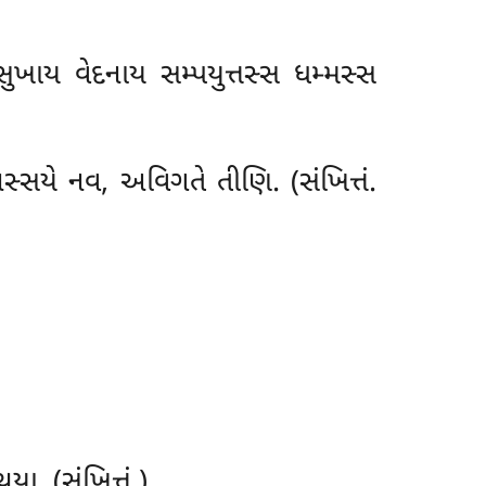
ખાય વેદનાય સમ્પયુત્તસ્સ ધમ્મસ્સ
્સયે નવ, અવિગતે તીણિ. (સંખિત્તં.
ા. (સંખિત્તં.)