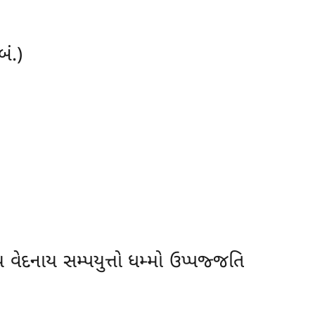
બં.)
 વેદનાય સમ્પયુત્તો ધમ્મો ઉપ્પજ્જતિ