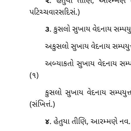
૨
. હેતુયા તીણિ, આરમ્મણે 
પટિચ્ચવારસદિસં.)
૩
. કુસલો સુખાય વેદનાય સમ્પયુ
અકુસલો સુખાય વેદનાય સમ્પયુત્
અબ્યાકતો
સુખાય વેદનાય
સમ્
(૧)
કુસલો સુખાય વેદનાય સમ્પયુત
(સંખિત્તં.)
૪
. હેતુયા તીણિ, આરમ્મણે નવ. (