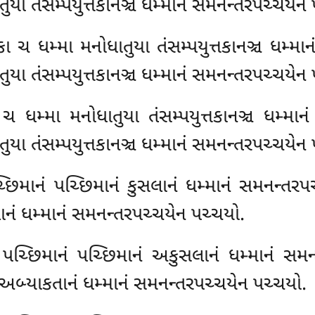
તુયા તંસમ્પયુત્તકાનઞ્ચ ધમ્માનં સમનન્તરપચ્ચયેન
તકા ચ ધમ્મા મનોધાતુયા તંસમ્પયુત્તકાનઞ્ચ ધમ્મ
તુયા તંસમ્પયુત્તકાનઞ્ચ ધમ્માનં સમનન્તરપચ્ચયેન
ા ચ ધમ્મા મનોધાતુયા તંસમ્પયુત્તકાનઞ્ચ ધમ્મા
તુયા તંસમ્પયુત્તકાનઞ્ચ ધમ્માનં સમનન્તરપચ્ચયેન
્છિમાનં પચ્છિમાનં કુસલાનં ધમ્માનં સમનન્તરપ
ાનં ધમ્માનં સમનન્તરપચ્ચયેન પચ્ચયો.
 પચ્છિમાનં પચ્છિમાનં અકુસલાનં ધમ્માનં સમ
 અબ્યાકતાનં ધમ્માનં સમનન્તરપચ્ચયેન પચ્ચયો.