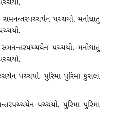
 પચ્ચયો.
ાનં સમનન્તરપચ્ચયેન પચ્ચયો. મનોધાતુ
 પચ્ચયો.
નં સમનન્તરપચ્ચયેન પચ્ચયો. મનોધાતુ
 પચ્ચયો.
ચ્ચયેન પચ્ચયો. પુરિમા પુરિમા કુસલા
નન્તરપચ્ચયેન
પચ્ચયો. પુરિમા પુરિમા