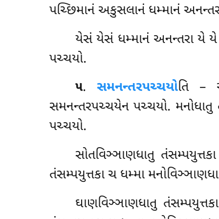
પચ્છિમાનં અકુસલાનં ધમ્માનં અનન્ત
યેસં
યેસં ધમ્માનં અનન્તરા યે ય
પચ્ચયો.
૫
.
સમનન્તરપચ્ચયો
તિ – ચક
સમનન્તરપચ્ચયેન પચ્ચયો. મનોધાતુ તં
પચ્ચયો.
સોતવિઞ્ઞાણધાતુ
તંસમ્પયુત્ત
તંસમ્પયુત્તકા ચ ધમ્મા મનોવિઞ્ઞાણધા
ઘાણવિઞ્ઞાણધાતુ તંસમ્પયુત્તક