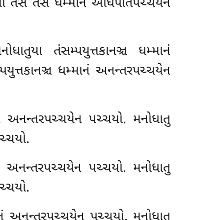
મ્મા તેસં તેસં ધમ્માનં અધિપતિપચ્ચયેન
ધાતુયા તંસમ્પયુત્તકાનઞ્ચ ધમ્માનં
યુત્તકાનઞ્ચ ધમ્માનં અનન્તરપચ્ચયેન
માનં અનન્તરપચ્ચયેન પચ્ચયો. મનોધાતુ
પચ્ચયો.
માનં અનન્તરપચ્ચયેન પચ્ચયો. મનોધાતુ
પચ્ચયો.
માનં અનન્તરપચ્ચયેન પચ્ચયો. મનોધાતુ