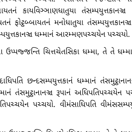
ાયતનં કાયવિઞ્ઞાણધાતુયા તંસમ્પયુત્તકાનઞ્
યતનં ફોટ્ઠબ્બાયતનં મનોધાતુયા તંસમ્પયુત્તકાન
્પયુત્તકાનઞ્ચ ધમ્માનં આરમ્મણપચ્ચયેન પચ્ચયો.
ા ઉપ્પજ્જન્તિ ચિત્તચેતસિકા ધમ્મા, તે તે ધમ્
ાધિપતિ છન્દસમ્પયુત્તકાનં ધમ્માનં તંસમુટ્ઠાન
માનં તંસમુટ્ઠાનાનઞ્ચ રૂપાનં અધિપતિપચ્ચયેન પચ્
પતિપચ્ચયેન પચ્ચયો. વીમંસાધિપતિ વીમંસસમ્પયુત્ત