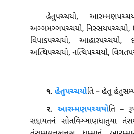
હેતુપચ્ચયો
, આરમ્મણપચ્ચય
અઞ્ઞમઞ્ઞપચ્ચયો, નિસ્સયપચ્ચયો, 
વિપાકપચ્ચયો, આહારપચ્ચયો, ઇન્દ
અત્થિપચ્ચયો, નત્થિપચ્ચયો, વિગત
૧
.
હેતુપચ્ચયો
તિ
– હેતૂ હેતુસમ્
૨
.
આરમ્મણપચ્ચયો
તિ – રૂ
સદ્દાયતનં સોતવિઞ્ઞાણધાતુયા
તંસ
તંસમ્પયુત્તકાનઞ્ચ ધમ્માનં આરમ્