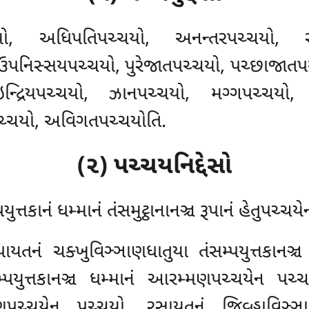
ો, અધિપતિપચ્ચયો, અનન્તરપચ્ચયો, સમ
ઉપનિસ્સયપચ્ચયો, પુરેજાતપચ્ચયો, પચ્છાજાતપ
્રિયપચ્ચયો, ઝાનપચ્ચયો, મગ્ગપચ્ચયો, સમ્પ
પચ્ચયો, અવિગતપચ્ચયોતિ.
(૨) પચ્ચયનિદ્દેસો
પયુત્તકાનં ધમ્માનં તંસમુટ્ઠાનાનઞ્ચ રૂપાનં હેતુપચ્
પાયતનં ચક્ખુવિઞ્ઞાણધાતુયા તંસમ્પયુત્તકાનઞ
મ્પયુત્તકાનઞ્ચ ધમ્માનં આરમ્મણપચ્ચયેન પચ્
મણપચ્ચયેન પચ્ચયો. રસાયતનં જિવ્હાવિઞ્ઞાણધ