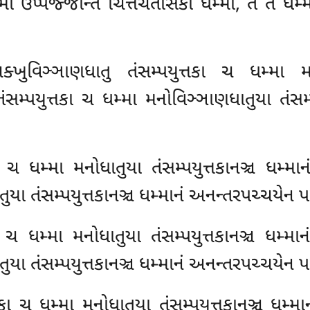
ધમ્મા ઉપ્પજ્જન્તિ ચિત્તચેતસિકા ધમ્મા, તે તે ધ
્ખુવિઞ્ઞાણધાતુ તંસમ્પયુત્તકા ચ ધમ્મા મનો
સમ્પયુત્તકા ચ ધમ્મા મનોવિઞ્ઞાણધાતુયા તંસમ્પ
કા ચ ધમ્મા મનોધાતુયા તંસમ્પયુત્તકાનઞ્ચ ધમ્
તુયા તંસમ્પયુત્તકાનઞ્ચ ધમ્માનં અનન્તરપચ્ચયેન 
કા ચ ધમ્મા મનોધાતુયા તંસમ્પયુત્તકાનઞ્ચ ધમ્
તુયા તંસમ્પયુત્તકાનઞ્ચ ધમ્માનં અનન્તરપચ્ચયેન 
તકા ચ ધમ્મા મનોધાતુયા તંસમ્પયુત્તકાનઞ્ચ ધમ્