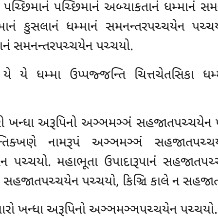
 પચ્છિમાનં પચ્છિમાનં અબ્યાકતાનં ધમ્માનં સમ
ાનં કુસલાનં ધમ્માનં સમનન્તરપચ્ચયેન પચ્ચય
માનં સમનન્તરપચ્ચયેન પચ્ચયો.
યે યે ધમ્મા ઉપ્પજ્જન્તિ ચિત્તચેતસિકા ધમ્મ
ારો ખન્ધા અરૂપિનો અઞ્ઞમઞ્ઞં સહજાતપચ્ચયેન પ
તિક્ખણે નામરૂપં અઞ્ઞમઞ્ઞં સહજાતપચ્ચયે
ચયેન પચ્ચયો. મહાભૂતા ઉપાદારૂપાનં સહજાતપચ્
સહજાતપચ્ચયેન પચ્ચયો, કિઞ્ચિ કાલે ન સહજાત
્તારો ખન્ધા અરૂપિનો અઞ્ઞમઞ્ઞપચ્ચયેન પચ્ચયો