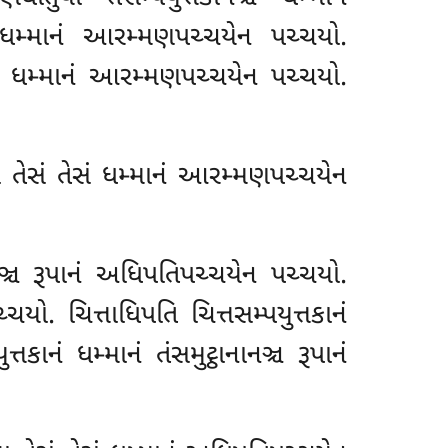
ચ ધમ્માનં આરમ્મણપચ્ચયેન પચ્ચયો.
ઞ્ચ ધમ્માનં આરમ્મણપચ્ચયેન પચ્ચયો.
મા તેસં તેસં ધમ્માનં આરમ્મણપચ્ચયેન
ાનઞ્ચ રૂપાનં અધિપતિપચ્ચયેન પચ્ચયો.
ચયો. ચિત્તાધિપતિ ચિત્તસમ્પયુત્તકાનં
કાનં ધમ્માનં તંસમુટ્ઠાનાનઞ્ચ રૂપાનં