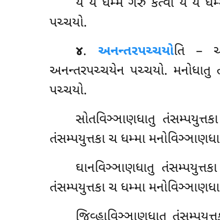
યં યં ધમ્મં ગરું કત્વા યે યે 
પચ્ચયો.
૪
.
અનન્તરપચ્ચયો
તિ
– ચક
અનન્તરપચ્ચયેન પચ્ચયો. મનોધાતુ તં
પચ્ચયો.
સોતવિઞ્ઞાણધાતુ
તંસમ્પયુત્ત
તંસમ્પયુત્તકા ચ ધમ્મા મનોવિઞ્ઞાણધા
ઘાનવિઞ્ઞાણધાતુ
તંસમ્પયુત્ત
તંસમ્પયુત્તકા ચ ધમ્મા મનોવિઞ્ઞાણધા
જિવ્હાવિઞ્ઞાણધાતુ તંસમ્પયુત્