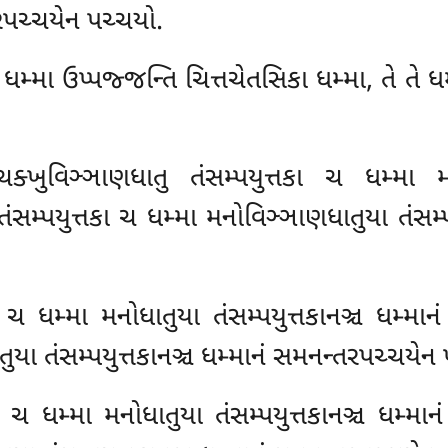
રપચ્ચયેન પચ્ચયો.
ે ધમ્મા ઉપ્પજ્જન્તિ ચિત્તચેતસિકા ધમ્મા, તે તે ધ
્ખુવિઞ્ઞાણધાતુ તંસમ્પયુત્તકા ચ ધમ્મા મનો
સમ્પયુત્તકા ચ ધમ્મા મનોવિઞ્ઞાણધાતુયા તંસમ્પ
કા ચ ધમ્મા મનોધાતુયા તંસમ્પયુત્તકાનઞ્ચ ધમ્મ
તુયા તંસમ્પયુત્તકાનઞ્ચ ધમ્માનં સમનન્તરપચ્ચયેન
ા ચ ધમ્મા મનોધાતુયા તંસમ્પયુત્તકાનઞ્ચ ધમ્મા