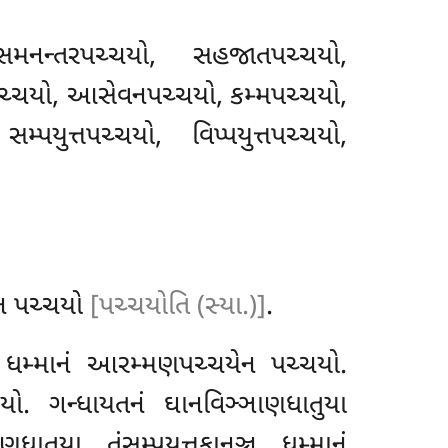
નન્તરપચ્ચયો, સહજાતપચ્ચયો,
ચ્ચયો, આસેવનપચ્ચયો, કમ્મપચ્ચયો,
યુત્તપચ્ચયો, વિપ્પયુત્તપચ્ચયો,
ચયેન પચ્ચયો
[પચ્ચયોતિ (સ્યા.)]
.
્ચ ધમ્માનં આરમ્મણપચ્ચયેન પચ્ચયો.
ચયો. ગન્ધાયતનં ઘાનવિઞ્ઞાણધાતુયા
ાતુયા તંસમ્પયુત્તકાનઞ્ચ ધમ્માનં