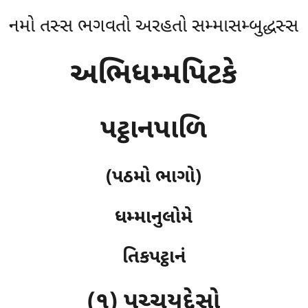
નમો તસ્સ ભગવતો અરહતો સમ્માસમ્બુદ્ધસ્સ
અભિધમ્મપિટકે
પટ્ઠાનપાળિ
(પઠમો ભાગો)
ધમ્માનુલોમે
તિકપટ્ઠાનં
(૧) પચ્ચયુદ્દેસો