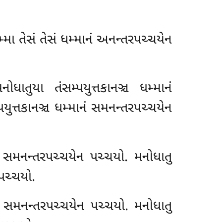
મ્મા તેસં તેસં ધમ્માનં અનન્તરપચ્ચયેન
ધાતુયા તંસમ્પયુત્તકાનઞ્ચ ધમ્માનં
યુત્તકાનઞ્ચ ધમ્માનં સમનન્તરપચ્ચયેન
ાનં સમનન્તરપચ્ચયેન પચ્ચયો. મનોધાતુ
 પચ્ચયો.
નં સમનન્તરપચ્ચયેન પચ્ચયો
. મનોધાતુ