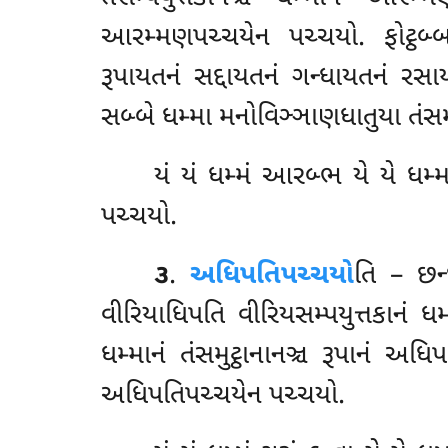
આરમ્મણપચ્ચયેન પચ્ચયો. ફોટ્ઠબ્બ
રૂપાયતનં સદ્દાયતનં ગન્ધાયતનં રસા
સબ્બે ધમ્મા મનોવિઞ્ઞાણધાતુયા તંસમ
યં યં ધમ્મં આરબ્ભ યે યે ધમ્મ
પચ્ચયો.
૩
.
અધિપતિપચ્ચયો
તિ – છન્દ
વીરિયાધિપતિ વીરિયસમ્પયુત્તકાનં ધમ્
ધમ્માનં તંસમુટ્ઠાનાનઞ્ચ રૂપાનં અધિ
અધિપતિપચ્ચયેન પચ્ચયો.