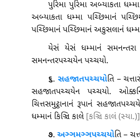
પુરિમા પુરિમા અબ્યાકતા ધમ્મા
અબ્યાકતા ધમ્મા પચ્છિમાનં પચ્છિમ
પચ્છિમાનં પચ્છિમાનં અકુસલાનં ધમ્
યેસં
યેસં ધમ્માનં સમનન્તરા 
સમનન્તરપચ્ચયેન પચ્ચયો.
૬
.
સહજાતપચ્ચયો
તિ
– ચત્ત
સહજાતપચ્ચયેન પચ્ચયો. ઓક્કન્
ચિત્તસમુટ્ઠાનાનં રૂપાનં સહજાતપચ્
ધમ્માનં કિઞ્ચિ કાલે
[કઞ્ચિ કાલં (સ્યા.)]
૭
.
અઞ્ઞમઞ્ઞપચ્ચયો
તિ – ચત