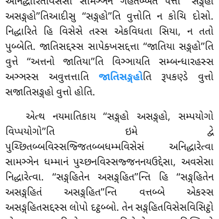
અનિદ્ધારિતવિસેસો સામઞ્ઞેન ગહેતબ્બતં પત્તો ‘‘સઙ્ગહો
અસઙ્ગહો’’તિઆદીસુ ‘‘સઙ્ગહો’’તિ વુત્તોતિ ન કોચિ દોસો.
નિદ્ધારિતે હિ વિસેસે તસ્સ એકવિધતા સિયા, ન તતો
પુબ્બેતિ. જાતિસદ્દસ્સ સાપેક્ખસદ્દત્તા ‘‘જાતિયા સઙ્ગહો’’તિ
વુત્તે ‘‘અત્તનો જાતિયા’’તિ વિઞ્ઞાયતિ સમ્બન્ધારહસ્સ
અઞ્ઞસ્સ અવુત્તત્તાતિ
જાતિસઙ્ગહો
તિ રૂપકણ્ડે વુત્તો
સજાતિસઙ્ગહો વુત્તો હોતિ.
એત્થ
નયમાતિકાય ‘‘સઙ્ગહો અસઙ્ગહો, સમ્પયોગો
વિપ્પયોગો’’તિ ઇમે દ્વે
પુચ્છિતબ્બવિસ્સજ્જિતબ્બધમ્મવિસેસં અનિદ્ધારેત્વા
સામઞ્ઞેન ધમ્માનં પુચ્છનવિસ્સજ્જનનયઉદ્દેસા, અવસેસા
નિદ્ધારેત્વા. ‘‘સઙ્ગહિતેન અસઙ્ગહિત’’ન્તિ હિ ‘‘સઙ્ગહિતેન
અસઙ્ગહિતં અસઙ્ગહિત’’ન્તિ વત્તબ્બે એકસ્સ
અસઙ્ગહિતસદ્દસ્સ લોપો દટ્ઠબ્બો. તેન સઙ્ગહિતવિસેસવિસિટ્ઠો