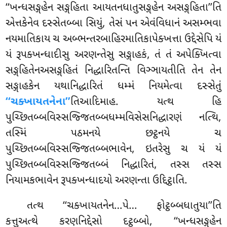
‘‘ખન્ધસઙ્ગહેન સઙ્ગહિતા આયતનધાતુસઙ્ગહેન અસઙ્ગહિતા’’તિ
એત્તકેનેવ દસ્સેતબ્બા સિયું, તેસં પન એવંવિધાનં અસમ્ભવા
નયમાતિકાય ચ અબ્ભન્તરબાહિરમાતિકાપેક્ખત્તા ઉદ્દેસેપિ યં
યં રૂપક્ખન્ધાદીસુ અરણન્તેસુ સઙ્ગાહકં, તં તં અપેક્ખિત્વા
સઙ્ગહિતેનઅસઙ્ગહિતં નિદ્ધારિતન્તિ વિઞ્ઞાયતીતિ તેન તેન
સઙ્ગાહકેન યથાનિદ્ધારિતં ધમ્મં નિયમેત્વા દસ્સેતું
‘‘ચક્ખાયતનેના’’
તિઆદિમાહ. યત્થ હિ
પુચ્છિતબ્બવિસ્સજ્જિતબ્બધમ્મવિસેસનિદ્ધારણં નત્થિ,
તસ્મિં પઠમનયે છટ્ઠનયે ચ
પુચ્છિતબ્બવિસ્સજ્જિતબ્બભાવેન, ઇતરેસુ ચ યં યં
પુચ્છિતબ્બવિસ્સજ્જિતબ્બં નિદ્ધારિતં, તસ્સ તસ્સ
નિયામકભાવેન રૂપક્ખન્ધાદયો અરણન્તા ઉદ્દિટ્ઠાતિ.
તત્થ ‘‘ચક્ખાયતનેન…પે… ફોટ્ઠબ્બધાતુયા’’તિ
કત્તુઅત્થે કરણનિદ્દેસો દટ્ઠબ્બો, ‘‘ખન્ધસઙ્ગહેન