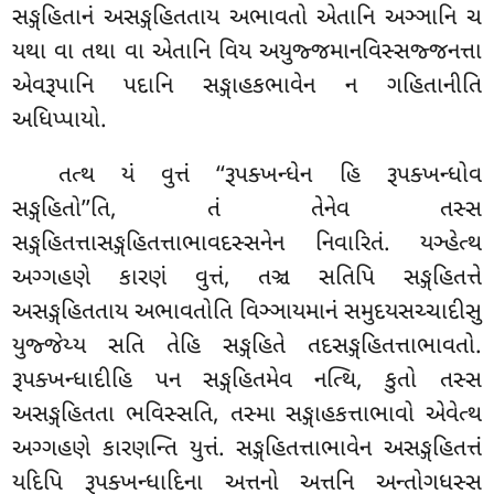
સઙ્ગહિતાનં અસઙ્ગહિતતાય અભાવતો એતાનિ અઞ્ઞાનિ ચ
યથા વા તથા વા એતાનિ વિય અયુજ્જમાનવિસ્સજ્જનત્તા
એવરૂપાનિ પદાનિ સઙ્ગાહકભાવેન ન ગહિતાનીતિ
અધિપ્પાયો.
તત્થ યં વુત્તં ‘‘રૂપક્ખન્ધેન હિ રૂપક્ખન્ધોવ
સઙ્ગહિતો’’તિ, તં તેનેવ તસ્સ
સઙ્ગહિતત્તાસઙ્ગહિતત્તાભાવદસ્સનેન નિવારિતં. યઞ્હેત્થ
અગ્ગહણે કારણં વુત્તં, તઞ્ચ સતિપિ સઙ્ગહિતત્તે
અસઙ્ગહિતતાય અભાવતોતિ વિઞ્ઞાયમાનં સમુદયસચ્ચાદીસુ
યુજ્જેય્ય સતિ તેહિ સઙ્ગહિતે તદસઙ્ગહિતત્તાભાવતો.
રૂપક્ખન્ધાદીહિ પન સઙ્ગહિતમેવ નત્થિ, કુતો તસ્સ
અસઙ્ગહિતતા ભવિસ્સતિ, તસ્મા સઙ્ગાહકત્તાભાવો એવેત્થ
અગ્ગહણે કારણન્તિ યુત્તં. સઙ્ગહિતત્તાભાવેન અસઙ્ગહિતત્તં
યદિપિ રૂપક્ખન્ધાદિના અત્તનો અત્તનિ અન્તોગધસ્સ