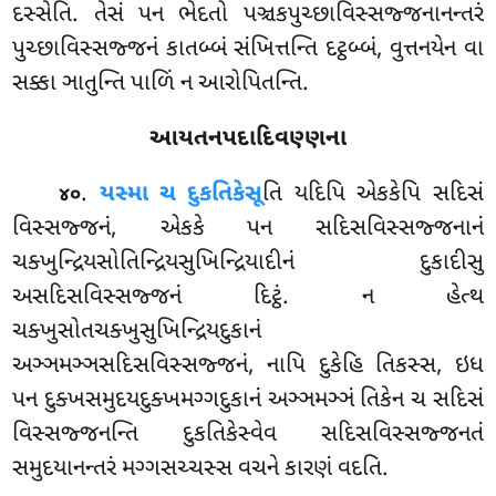
દસ્સેતિ. તેસં પન ભેદતો પઞ્ચકપુચ્છાવિસ્સજ્જનાનન્તરં
પુચ્છાવિસ્સજ્જનં કાતબ્બં સંખિત્તન્તિ દટ્ઠબ્બં, વુત્તનયેન વા
સક્કા ઞાતુન્તિ પાળિં ન આરોપિતન્તિ.
આયતનપદાદિવણ્ણના
.
યસ્મા
ચ દુકતિકેસૂ
તિ યદિપિ એકકેપિ સદિસં
૪૦
વિસ્સજ્જનં, એકકે પન સદિસવિસ્સજ્જનાનં
ચક્ખુન્દ્રિયસોતિન્દ્રિયસુખિન્દ્રિયાદીનં દુકાદીસુ
અસદિસવિસ્સજ્જનં દિટ્ઠં. ન હેત્થ
ચક્ખુસોતચક્ખુસુખિન્દ્રિયદુકાનં
અઞ્ઞમઞ્ઞસદિસવિસ્સજ્જનં, નાપિ દુકેહિ તિકસ્સ, ઇધ
પન દુક્ખસમુદયદુક્ખમગ્ગદુકાનં અઞ્ઞમઞ્ઞં તિકેન ચ સદિસં
વિસ્સજ્જનન્તિ દુકતિકેસ્વેવ સદિસવિસ્સજ્જનતં
સમુદયાનન્તરં મગ્ગસચ્ચસ્સ વચને કારણં વદતિ.