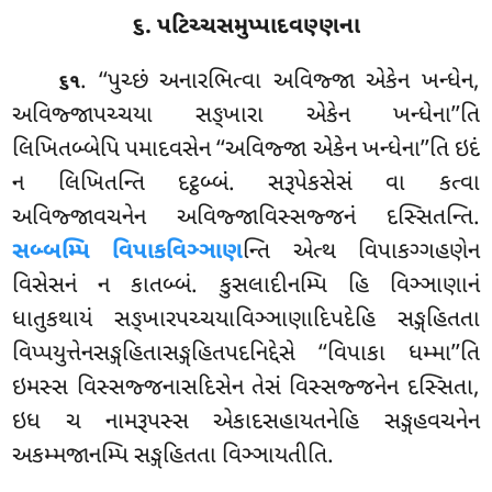
૬. પટિચ્ચસમુપ્પાદવણ્ણના
. ‘‘પુચ્છં અનારભિત્વા અવિજ્જા એકેન ખન્ધેન,
૬૧
અવિજ્જાપચ્ચયા સઙ્ખારા એકેન ખન્ધેના’’તિ
લિખિતબ્બેપિ પમાદવસેન ‘‘અવિજ્જા એકેન ખન્ધેના’’તિ ઇદં
ન લિખિતન્તિ દટ્ઠબ્બં. સરૂપેકસેસં વા કત્વા
અવિજ્જાવચનેન અવિજ્જાવિસ્સજ્જનં દસ્સિતન્તિ.
સબ્બમ્પિ વિપાકવિઞ્ઞાણ
ન્તિ એત્થ વિપાકગ્ગહણેન
વિસેસનં ન કાતબ્બં. કુસલાદીનમ્પિ હિ વિઞ્ઞાણાનં
ધાતુકથાયં સઙ્ખારપચ્ચયાવિઞ્ઞાણાદિપદેહિ સઙ્ગહિતતા
વિપ્પયુત્તેનસઙ્ગહિતાસઙ્ગહિતપદનિદ્દેસે ‘‘વિપાકા ધમ્મા’’તિ
ઇમસ્સ વિસ્સજ્જનાસદિસેન તેસં વિસ્સજ્જનેન દસ્સિતા,
ઇધ ચ નામરૂપસ્સ એકાદસહાયતનેહિ સઙ્ગહવચનેન
અકમ્મજાનમ્પિ સઙ્ગહિતતા વિઞ્ઞાયતીતિ.