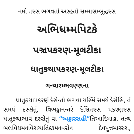
નમો તસ્સ ભગવતો અરહતો સમ્માસમ્બુદ્ધસ્સ
અભિધમ્મપિટકે
પઞ્ચપકરણ-મૂલટીકા
ધાતુકથાપકરણ-મૂલટીકા
ગન્થારમ્ભવણ્ણના
ધાતુકથાપકરણં
દેસેન્તો ભગવા યસ્મિં સમયે દેસેસિ, તં
સમયં દસ્સેતું, વિભઙ્ગાનન્તરં દેસિતસ્સ પકરણસ્સ
ધાતુકથાભાવં દસ્સેતું વા
‘‘અટ્ઠારસહી’’
તિઆદિમાહ. તત્થ
બલવિધમનવિસયાતિક્કમનવસેન દેવપુત્તમારસ્સ,