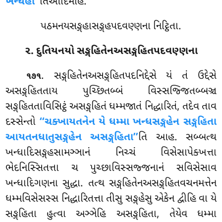
ખન્ધેહી’’
તિઆદિમાહ.
પઠમનયસઙ્ગહાસઙ્ગહપદવણ્ણના નિટ્ઠિતા.
૨. દુતિયનયો સઙ્ગહિતેનઅસઙ્ગહિતપદવણ્ણના
. સઙ્ગહિતેનઅસઙ્ગહિતપદનિદ્દેસે
યં તં ઉદ્દેસે
૧૭૧
અસઙ્ગહિતતાય પુચ્છિતબ્બં વિસ્સજ્જિતબ્બઞ્ચ
સઙ્ગહિતતાવિસિટ્ઠં અસઙ્ગહિતં ધમ્મજાતં નિદ્ધારિતં, તદેવ તાવ
દસ્સેન્તો
‘‘ચક્ખાયતનેન યે ધમ્મા ખન્ધસઙ્ગહેન સઙ્ગહિતા
આયતનધાતુસઙ્ગહેન અસઙ્ગહિતા’’
તિ આહ. સબ્બત્થ
ખન્ધાદિસઙ્ગહસામઞ્ઞાનં નિચ્ચં વિસેસાપેક્ખત્તા
ભેદનિસ્સિતત્તા ચ પુચ્છાવિસ્સજ્જનાનં સવિસેસાવ
ખન્ધાદિગણના સુદ્ધા. તત્થ સઙ્ગહિતેનઅસઙ્ગહિતવચનમત્તેન
ધમ્મવિસેસસ્સ નિદ્ધારિતત્તા તીસુ સઙ્ગહેસુ એકેન દ્વીહિ વા યે
સઙ્ગહિતા હુત્વા અઞ્ઞેહિ અસઙ્ગહિતા, તેયેવ ધમ્મા