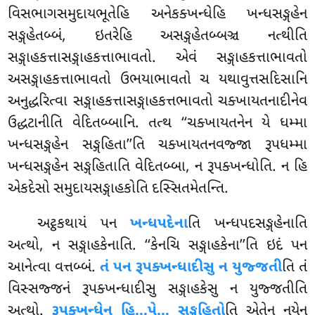
વિસભાગસમુદાયભૂતેહિ અનેકક્ખન્ધેહિ ખન્ધસઙ્ગહેન
સઙ્ગહેતબ્બં, ઇતરેહિ અસઙ્ગહેતબ્બઞ્ચ નત્થીતિ
સઙ્ગાહકત્તાસઙ્ગાહકત્તાભાવતો. એવં સઙ્ગાહકત્તાભાવતો
અસઙ્ગાહકત્તાભાવતો ઉભયાભાવતો ચ યથાવુત્તસદિસાનિ
અનુદ્ધરિત્વા સઙ્ગાહકત્તાસઙ્ગાહકત્તભાવતો ચક્ખાયતનાદીનેવ
ઉદ્ધટાનીતિ વેદિતબ્બાનિ. તત્થ ‘‘ચક્ખાયતનેન યે ધમ્મા
ખન્ધસઙ્ગહેન સઙ્ગહિતા’’તિ ચક્ખાયતનવજ્જા રૂપધમ્મા
ખન્ધસઙ્ગહેન સઙ્ગહિતાતિ વેદિતબ્બા, ન રૂપક્ખન્ધોતિ. ન હિ
એકદેસો સમુદાયસઙ્ગાહકોતિ દસ્સિતમેતન્તિ.
અટ્ઠકથાયં પન
ખન્ધપદેના
તિ ખન્ધપદસઙ્ગહેનાતિ
અત્થો, ન સઙ્ગાહકેનાતિ. ‘‘કેનચિ સઙ્ગાહકેના’’તિ ઇદં પન
આનેત્વા વત્તબ્બં.
તં પન રૂપક્ખન્ધાદીસુ ન યુજ્જતી
તિ તં
વિસ્સજ્જનં રૂપક્ખન્ધાદીસુ સઙ્ગાહકેસુ ન યુજ્જતીતિ
અત્થો.
રૂપક્ખન્ધેન હિ…પે… સઙ્ગહિતો
તિ એતેન નયેન