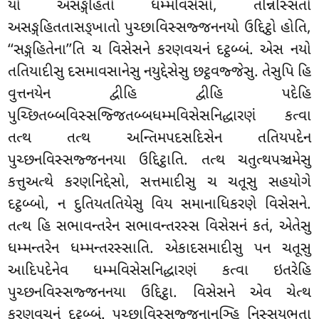
યો અસઙ્ગહિતો ધમ્મવિસેસો, તન્નિસ્સિતો
અસઙ્ગહિતતાસઙ્ખાતો પુચ્છાવિસ્સજ્જનનયો ઉદ્દિટ્ઠો હોતિ,
‘‘સઙ્ગહિતેના’’તિ ચ વિસેસને કરણવચનં દટ્ઠબ્બં. એસ નયો
તતિયાદીસુ દસમાવસાનેસુ નયુદ્દેસેસુ છટ્ઠવજ્જેસુ. તેસુપિ હિ
વુત્તનયેન દ્વીહિ દ્વીહિ પદેહિ
પુચ્છિતબ્બવિસ્સજ્જિતબ્બધમ્મવિસેસનિદ્ધારણં કત્વા
તત્થ તત્થ અન્તિમપદસદિસેન તતિયપદેન
પુચ્છનવિસ્સજ્જનનયા ઉદ્દિટ્ઠાતિ. તત્થ ચતુત્થપઞ્ચમેસુ
કત્તુઅત્થે કરણનિદ્દેસો, સત્તમાદીસુ ચ ચતૂસુ સહયોગે
દટ્ઠબ્બો, ન દુતિયતતિયેસુ વિય સમાનાધિકરણે વિસેસને.
તત્થ હિ સભાવન્તરેન સભાવન્તરસ્સ વિસેસનં કતં, એતેસુ
ધમ્મન્તરેન ધમ્મન્તરસ્સાતિ. એકાદસમાદીસુ પન ચતૂસુ
આદિપદેનેવ ધમ્મવિસેસનિદ્ધારણં કત્વા ઇતરેહિ
પુચ્છનવિસ્સજ્જનનયા ઉદ્દિટ્ઠા. વિસેસને એવ ચેત્થ
કરણવચનં દટ્ઠબ્બં. પુચ્છાવિસ્સજ્જનાનઞ્હિ નિસ્સયભૂતા