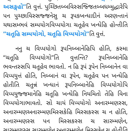
અસઙ્ગહો’’
તિ વુત્તં. પુચ્છિતબ્બવિસ્સજ્જિતબ્બધમ્મુદ્ધારેપિ
પન પુચ્છાવિસ્સજ્જનેસુ ચ રૂપક્ખન્ધાદીનં અરણન્તાનં
યથાસમ્ભવં સમ્પયોગવિપ્પયોગા ચતૂહેવ ખન્ધેહિ હોન્તીતિ
‘‘ચતૂહિ સમ્પયોગો,
ચતૂહિ વિપ્પયોગો’’
તિ વુત્તં.
નનુ ચ વિપ્પયોગો રૂપનિબ્બાનેહિપિ હોતિ, કસ્મા
‘‘ચતૂહિ વિપ્પયોગો’’તિ વુત્તન્તિ? રૂપનિબ્બાનેહિ
ભવન્તસ્સપિ ચતૂહેવ ભાવતો. ન હિ રૂપં રૂપેન નિબ્બાનેન વા
વિપ્પયુત્તં હોતિ, નિબ્બાનં વા રૂપેન, ચતૂહેવ પન ખન્ધેહિ
હોતીતિ ચતુન્નં ખન્ધાનં રૂપનિબ્બાનેહિ વિપ્પયોગોપિ
વિપ્પયુજ્જમાનેહિ ચતૂહિ ખન્ધેહિ નિયમિતો તેહિ વિના
વિપ્પયોગાભાવતો. સો ચાયં
વિપ્પયોગો અનારમ્મણસ્સ,
અનારમ્મણઅનારમ્મણમિસ્સકેહિ મિસ્સકસ્સ ચ ન હોતિ,
અનારમ્મણસ્સ પન મિસ્સકસ્સ ચ સારમ્મણેન,
સારમ્મણસ્સ સારમ્મણેન અનારમ્મણેન મિસ્સકેન ચ હોતીતિ