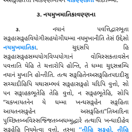
અસઙ્ગહિતત્તા વિકિણ્ણભાવેન
પકિણ્ણકતા
વેદિતબ્બા.
૩. નયમુખમાતિકાવણ્ણના
. નયાનં પવત્તિદ્વારભૂતા
૩
સઙ્ગહાસઙ્ગહવિયોગીસહયોગીધમ્મા નયમુખાનીતિ તેસં ઉદ્દેસો
નયમુખમાતિકા
. ચુદ્દસપિ હિ
સઙ્ગહાસઙ્ગહસમ્પયોગવિપ્પયોગાનં વોમિસ્સકતાવસેન
પવત્તાતિ યેહિ તે ચત્તારોપિ હોન્તિ, તે ધમ્મા ચુદ્દસન્નમ્પિ
નયાનં મુખાનિ હોન્તીતિ. તત્થ સઙ્ગહિતેનઅસઙ્ગહિતપદાદીસુ
સચ્ચાદીહિપિ યથાસમ્ભવં સઙ્ગહાસઙ્ગહો યદિપિ વુત્તો, સો
પન સઙ્ગાહકભૂતેહિ તેહિ વુત્તો, ન સઙ્ગહભૂતેહિ, સોપિ
‘‘ચક્ખાયતનેન યે ધમ્મા ખન્ધસઙ્ગહેન સઙ્ગહિતા
આયતનસઙ્ગહેન અસઙ્ગહિતા’’તિઆદિના
પુચ્છિતબ્બવિસ્સજ્જિતબ્બધમ્મુદ્ધારે તત્થાપિ ખન્ધાદીહેવ
સઙ્ગહેહિ નિયમેત્વા વુત્તો, તસ્મા
‘‘તીહિ સઙ્ગહો, તીહિ