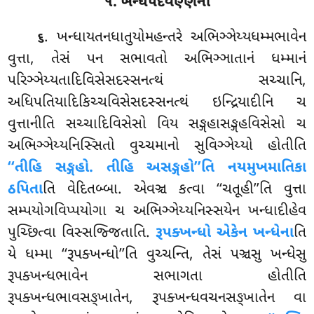
૧. ખન્ધપદવણ્ણના
. ખન્ધાયતનધાતુયોમહન્તરે
અભિઞ્ઞેય્યધમ્મભાવેન
૬
વુત્તા, તેસં પન સભાવતો અભિઞ્ઞાતાનં ધમ્માનં
પરિઞ્ઞેય્યતાદિવિસેસદસ્સનત્થં સચ્ચાનિ,
અધિપતિયાદિકિચ્ચવિસેસદસ્સનત્થં ઇન્દ્રિયાદીનિ ચ
વુત્તાનીતિ સચ્ચાદિવિસેસો વિય સઙ્ગહાસઙ્ગહવિસેસો ચ
અભિઞ્ઞેય્યનિસ્સિતો વુચ્ચમાનો સુવિઞ્ઞેય્યો હોતીતિ
‘‘તીહિ સઙ્ગહો. તીહિ અસઙ્ગહો’’તિ નયમુખમાતિકા
ઠપિતા
તિ વેદિતબ્બા. એવઞ્ચ કત્વા ‘‘ચતૂહી’’તિ વુત્તા
સમ્પયોગવિપ્પયોગા ચ અભિઞ્ઞેય્યનિસ્સયેન ખન્ધાદીહેવ
પુચ્છિત્વા વિસ્સજ્જિતાતિ.
રૂપક્ખન્ધો એકેન ખન્ધેના
તિ
યે ધમ્મા ‘‘રૂપક્ખન્ધો’’તિ વુચ્ચન્તિ, તેસં પઞ્ચસુ ખન્ધેસુ
રૂપક્ખન્ધભાવેન સભાગતા હોતીતિ
રૂપક્ખન્ધભાવસઙ્ખાતેન, રૂપક્ખન્ધવચનસઙ્ખાતેન વા