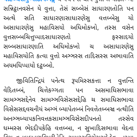
સન્નિટ્ઠાનવસેન યે વુત્તા, તેસં સબ્બેસં સાધારણતોતિ પન
અત્થે સતિ
સાધારણાસાધારણેસુ વત્તબ્બેસુ યો
અસાધારણેસુ મહાવિસયો અધિમોક્ખો, તસ્સ વસેન
વુત્તસબ્બચિત્તુપ્પાદસાધારણતો ફસ્સાદયો
સબ્બસાધારણાતિ અધિમોક્ખો ચ અસાધારણેસુ
મહાવિસયોતિ કત્વા વુત્તો અઞ્ઞસ્સ તાદિસસ્સ અભાવાતિ
અયમધિપ્પાયો દટ્ઠબ્બો.
જીવિતિન્દ્રિયં
પનેત્થ રૂપમિસ્સકત્તા ન વુત્તન્તિ
વેદિતબ્બં, ચિત્તેકગ્ગતા પન અસમાધિસભાવા
સામઞ્ઞસદ્દેનેવ સામઞ્ઞવિસેસસદ્દેહિ ચ સમાધિસભાવા
વિસેસસદ્દવચનીયં અઞ્ઞં બ્યાપેતબ્બં નિવત્તેતબ્બઞ્ચ નત્થીતિ
અનઞ્ઞબ્યાપકનિવત્તકસામઞ્ઞવિસેસદીપનતો તસ્સેવ
ધમ્મસ્સ ભેદદીપકેહિ વત્તબ્બા, ન સુખાદિસભાવા વેદના