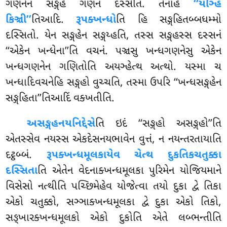
ગણનેન સઙ્ગહં ગણનં દસ્સેતિ. તેનાહ
‘‘યઞ્હિ
કિઞ્ચી’’
તિઆદિ.
રૂપક્ખન્ધો
તિ હિ સઙ્ગહિતબ્બધમ્મો
દસ્સિતો. યેન સઙ્ગહેન સઙ્ગય્હતિ, તસ્સ સઙ્ગહસ્સ દસ્સનં
‘‘એકેન ખન્ધેના’’તિ વચનં. પઞ્ચસુ ખન્ધગણનેસુ એકેન
ખન્ધગણનેન ગણિતોતિ અયઞ્હેત્થ અત્થો. યસ્મા ચ
ખન્ધાદિવચનેહિ સઙ્ગહો વુચ્ચતિ, તસ્મા ઉપરિ ‘‘ખન્ધસઙ્ગહેન
સઙ્ગહિતા’’તિઆદિં વક્ખતીતિ.
અસઙ્ગહનયનિદ્દેસે
તિ ઇદં ‘‘સઙ્ગહો અસઙ્ગહો’’તિ
એતસ્સેવ નયસ્સ એકદેસનયભાવેન વુત્તં, ન નયન્તરતાયાતિ
દટ્ઠબ્બં.
રૂપક્ખન્ધમૂલકાયેવ ચેત્થ દુકતિકચતુક્કા
દસ્સિતા
તિ એતેન વેદનાક્ખન્ધમૂલકા પુરિમેન યોજિયમાને
વિસેસો નત્થીતિ પચ્છિમેહેવ યોજેત્વા તયો દુકા દ્વે તિકા
એકો ચતુક્કો, સઞ્ઞાક્ખન્ધમૂલકા દ્વે દુકા એકો તિકો,
સઙ્ખારક્ખન્ધમૂલકો એકો દુકોતિ એતે લબ્ભન્તીતિ