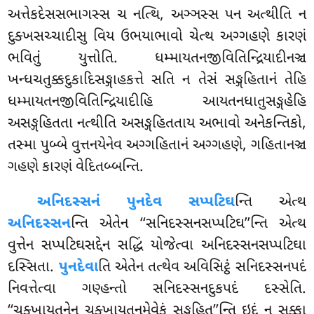
અત્તેકદેસસભાગસ્સ ચ નત્થિ, અઞ્ઞસ્સ પન અત્થીતિ ન
દુક્ખસચ્ચાદીસુ વિય ઉભયાભાવો ચેત્થ અગ્ગહણે કારણં
ભવિતું યુત્તોતિ. ધમ્માયતનજીવિતિન્દ્રિયાદીનઞ્ચ
ખન્ધચતુક્કદુકાદિસઙ્ગાહકત્તે સતિ ન તેસં સઙ્ગહિતાનં તેહિ
ધમ્માયતનજીવિતિન્દ્રિયાદીહિ આયતનધાતુસઙ્ગહેહિ
અસઙ્ગહિતતા નત્થીતિ અસઙ્ગહિતતાય અભાવો અનેકન્તિકો,
તસ્મા પુબ્બે વુત્તનયેનેવ અગ્ગહિતાનં અગ્ગહણે, ગહિતાનઞ્ચ
ગહણે કારણં વેદિતબ્બન્તિ.
અનિદસ્સનં પુનદેવ સપ્પટિઘ
ન્તિ એત્થ
અનિદસ્સન
ન્તિ એતેન ‘‘સનિદસ્સનસપ્પટિઘ’’ન્તિ એત્થ
વુત્તેન સપ્પટિઘસદ્દેન સદ્ધિં યોજેત્વા અનિદસ્સનસપ્પટિઘા
દસ્સિતા.
પુનદેવા
તિ એતેન તત્થેવ અવિસિટ્ઠં સનિદસ્સનપદં
નિવત્તેત્વા ગણ્હન્તો સનિદસ્સનદુકપદં દસ્સેતિ.
‘‘ચક્ખાયતનેન ચક્ખાયતનમેવેકં સઙ્ગહિત’’ન્તિ ઇદં ન સક્કા