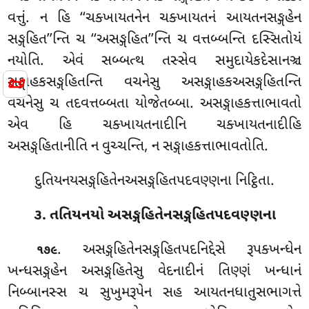
વત્તું. ન હિ ‘‘ચક્ખાયતનેન
ચક્ખાયતનં આયતનસઙ્ગહેન
સઙ્ગહિત’’ન્તિ ચ ‘‘અસઙ્ગહિત’’ન્તિ ચ વત્તબ્બન્તિ દસ્સિતોયં
નયોતિ. એવં સબ્બત્થ તસ્સેવ સમુદાયેકદેસાનઞ્ચ
📜
સઙ્ગાહકસઙ્ગહિતન્તિ વચનેસુ અસઙ્ગાહકઅસઙ્ગહિતન્તિ
વચનેસુ ચ તદવત્તબ્બતા યોજેતબ્બા. અસઙ્ગાહકત્તાભાવતો
એવ હિ ચક્ખાયતનાદીનિ ચક્ખાયતનાદીહિ
અસઙ્ગહિતાનીતિ ન વુચ્ચન્તિ, ન સઙ્ગાહકત્તાભાવતોતિ.
દુતિયનયસઙ્ગહિતેનઅસઙ્ગહિતપદવણ્ણના નિટ્ઠિતા.
૩. તતિયનયો અસઙ્ગહિતેનસઙ્ગહિતપદવણ્ણના
. અસઙ્ગહિતેનસઙ્ગહિતપદનિદ્દેસે રૂપક્ખન્ધેન
૧૭૯
ખન્ધસઙ્ગહેન અસઙ્ગહિતેસુ વેદનાદીનં તિણ્ણં ખન્ધાનં
નિબ્બાનસ્સ ચ સુખુમરૂપેન સહ આયતનધાતુસભાગત્તે