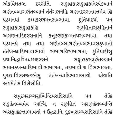
એકવિધતઞ્ચ દસ્સેતિ. સઙ્ગાહકાસઙ્ગાહકનિરપેક્ખાનં
ગણેતબ્બાગણેતબ્બાનં તંતંગણનેહિ ગણનદસ્સનમત્તમેવ હિ
પઠમનયો કમ્મકરણમત્તસબ્ભાવા, દુતિયાદયો પન
સઙ્ગાહકાસઙ્ગાહકેહિ સઙ્ગહિતાસઙ્ગહિતાનં
અગણનાદિદસ્સનાનિ કત્તુકરણકમ્મત્તયસબ્ભાવા
. તથા
પઠમનયે તથા તથા ગણેતબ્બાગણેતબ્બભાવસઙ્ખાતો
તંતંખન્ધાદિભાવાભાવો સભાગવિસભાગતા
, દુતિયાદીસુ
યથાનિદ્ધારિતધમ્મદસ્સને સઙ્ગાહકસઙ્ગહેતબ્બાનં
સમાનક્ખન્ધાદિભાવો સભાગતા, તદભાવો ચ વિસભાગતા.
પુચ્છાવિસ્સજ્જનેસુ તંતંખન્ધાદિભાવાભાવો એવાતિ
અયમેતેસં વિસેસોતિ.
સમુદયસચ્ચસુખિન્દ્રિયસદિસાનિ પન તેહિ
સઙ્ગહેતબ્બમેવ અત્થિ, ન સઙ્ગહિતં અસઙ્ગહેતબ્બન્તિ
અસઙ્ગાહકત્તાભાવતો ન ઉદ્ધટાનિ. દુક્ખસચ્ચસદિસાનિ તેહિ