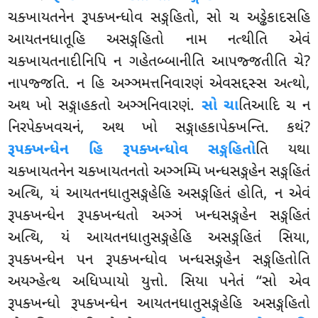
ચક્ખાયતનેન રૂપક્ખન્ધોવ સઙ્ગહિતો, સો ચ અડ્ઢેકાદસહિ
આયતનધાતૂહિ અસઙ્ગહિતો નામ નત્થીતિ એવં
ચક્ખાયતનાદીનિપિ ન ગહેતબ્બાનીતિ આપજ્જતીતિ ચે?
નાપજ્જતિ. ન હિ અઞ્ઞમત્તનિવારણં એવસદ્દસ્સ અત્થો,
અથ ખો સઙ્ગાહકતો અઞ્ઞનિવારણં.
સો ચા
તિઆદિ ચ ન
નિરપેક્ખવચનં, અથ ખો સઙ્ગાહકાપેક્ખન્તિ. કથં?
રૂપક્ખન્ધેન હિ રૂપક્ખન્ધોવ સઙ્ગહિતો
તિ યથા
ચક્ખાયતનેન ચક્ખાયતનતો અઞ્ઞમ્પિ ખન્ધસઙ્ગહેન સઙ્ગહિતં
અત્થિ, યં આયતનધાતુસઙ્ગહેહિ અસઙ્ગહિતં હોતિ, ન એવં
રૂપક્ખન્ધેન રૂપક્ખન્ધતો અઞ્ઞં ખન્ધસઙ્ગહેન સઙ્ગહિતં
અત્થિ, યં આયતનધાતુસઙ્ગહેહિ અસઙ્ગહિતં સિયા,
રૂપક્ખન્ધેન પન રૂપક્ખન્ધોવ ખન્ધસઙ્ગહેન સઙ્ગહિતોતિ
અયઞ્હેત્થ અધિપ્પાયો યુત્તો. સિયા પનેતં ‘‘સો એવ
રૂપક્ખન્ધો રૂપક્ખન્ધેન આયતનધાતુસઙ્ગહેહિ અસઙ્ગહિતો