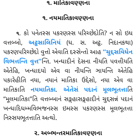
૧. માતિકાવણ્ણના
૧. નયમાતિકાવણ્ણના
. કો
પનેતસ્સ પકરણસ્સ પરિચ્છેદોતિ? ન સો ઇધ
૧
વત્તબ્બો,
અટ્ઠસાલિનિયં
(ધ. સ. અટ્ઠ. નિદાનકથા)
પકરણપરિચ્છેદો વુત્તો એવાતિ દસ્સેન્તો આહ
‘‘ચુદ્દસવિધેન
વિભત્તન્તિ વુત્ત’’
ન્તિ. ખન્ધાદીનં દેસના નીયતિ પવત્તીયતિ
એતેહિ, ખન્ધાદયો એવ વા નીયન્તિ ઞાયન્તિ એતેહિ
પકારેહીતિ નયા, નયાનં માતિકા ઉદ્દેસો, નયા એવ વા
માતિકાતિ
નયમાતિકા
.
એતેસં પદાનં મૂલભૂતત્તા
તિ
‘‘મૂલમાતિકા’’તિ વત્તબ્બાનં સઙ્ગહાસઙ્ગહાદીનં ચુદ્દસન્નં પદાનં
ખન્ધાદિધમ્મવિભજનસ્સ ઇમસ્સ પકરણસ્સ મૂલભૂતત્તા
નિસ્સયભૂતત્તાતિ અત્થો.
૨. અબ્ભન્તરમાતિકાવણ્ણના