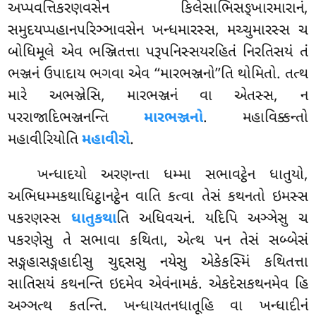
અપ્પવત્તિકરણવસેન કિલેસાભિસઙ્ખારમારાનં,
સમુદયપ્પહાનપરિઞ્ઞાવસેન ખન્ધમારસ્સ, મચ્ચુમારસ્સ ચ
બોધિમૂલે એવ ભઞ્જિતત્તા પરૂપનિસ્સયરહિતં
નિરતિસયં તં
ભઞ્જનં ઉપાદાય ભગવા એવ ‘‘મારભઞ્જનો’’તિ થોમિતો. તત્થ
મારે અભઞ્જેસિ, મારભઞ્જનં વા એતસ્સ, ન
પરરાજાદિભઞ્જનન્તિ
મારભઞ્જનો
. મહાવિક્કન્તો
મહાવીરિયોતિ
મહાવીરો
.
ખન્ધાદયો અરણન્તા ધમ્મા સભાવટ્ઠેન ધાતુયો,
અભિધમ્મકથાધિટ્ઠાનટ્ઠેન વાતિ કત્વા તેસં કથનતો ઇમસ્સ
પકરણસ્સ
ધાતુકથા
તિ અધિવચનં. યદિપિ અઞ્ઞેસુ ચ
પકરણેસુ તે સભાવા કથિતા, એત્થ પન તેસં સબ્બેસં
સઙ્ગહાસઙ્ગહાદીસુ ચુદ્દસસુ નયેસુ એકેકસ્મિં કથિતત્તા
સાતિસયં કથનન્તિ ઇદમેવ એવંનામકં. એકદેસકથનમેવ હિ
અઞ્ઞત્થ કતન્તિ. ખન્ધાયતનધાતૂહિ વા ખન્ધાદીનં