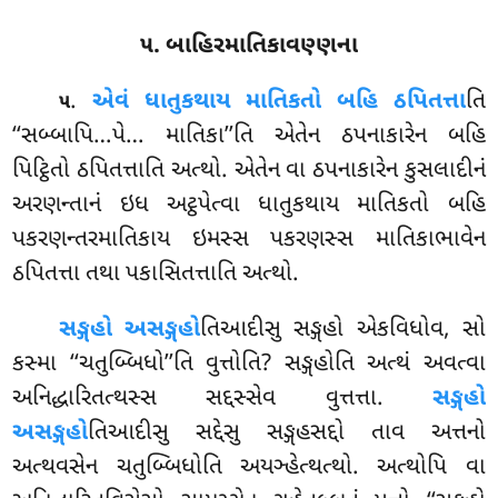
૫. બાહિરમાતિકાવણ્ણના
.
એવં ધાતુકથાય માતિકતો બહિ ઠપિતત્તા
તિ
૫
‘‘સબ્બાપિ…પે… માતિકા’’તિ એતેન ઠપનાકારેન બહિ
પિટ્ઠિતો ઠપિતત્તાતિ અત્થો. એતેન વા ઠપનાકારેન કુસલાદીનં
અરણન્તાનં ઇધ અટ્ઠપેત્વા ધાતુકથાય માતિકતો બહિ
પકરણન્તરમાતિકાય ઇમસ્સ પકરણસ્સ માતિકાભાવેન
ઠપિતત્તા તથા પકાસિતત્તાતિ અત્થો.
સઙ્ગહો અસઙ્ગહો
તિઆદીસુ સઙ્ગહો એકવિધોવ, સો
કસ્મા ‘‘ચતુબ્બિધો’’તિ વુત્તોતિ? સઙ્ગહોતિ અત્થં અવત્વા
અનિદ્ધારિતત્થસ્સ સદ્દસ્સેવ વુત્તત્તા.
સઙ્ગહો
અસઙ્ગહો
તિઆદીસુ સદ્દેસુ સઙ્ગહસદ્દો તાવ અત્તનો
અત્થવસેન ચતુબ્બિધોતિ અયઞ્હેત્થત્થો. અત્થોપિ વા