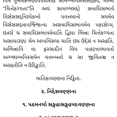
વિય વુત્તલક્ખણવિપરીતેહિ સામઞ્ઞવિસેસસદ્દેહેવ, તસ્મા
‘‘ચિત્તેકગ્ગતા’’તિ અયં સામઞ્ઞસદ્દો સમાધિસભાવે
વિસેસસદ્દનિરપેક્ખો પવત્તમાનો સયમેવ
વિસેસસદ્દમાપજ્જિત્વા અસમાધિસભાવમેવ પકાસેય્ય,
ઇતરો ચ સમાધિસભાવમેવાતિ દ્વિધા ભિન્ના ચિત્તેકગ્ગતા
અસાધારણા ચેવ અપ્પવિસયા ચાતિ ઇધ ઉદ્દેસં ન અરહતિ.
અભિન્નાપિ વા ફસ્સાદીનં વિય પાકટત્તાભાવતો
અઞ્ઞધમ્મનિસ્સયેન વત્તબ્બતો ચ સા જીવિતઞ્ચ ન
અરહતીતિ ન ઉદ્દિટ્ઠાતિ.
માતિકાવણ્ણના નિટ્ઠિતા.
૨. નિદ્દેસવણ્ણના
૧. પઠમનયો સઙ્ગહાસઙ્ગહપદવણ્ણના