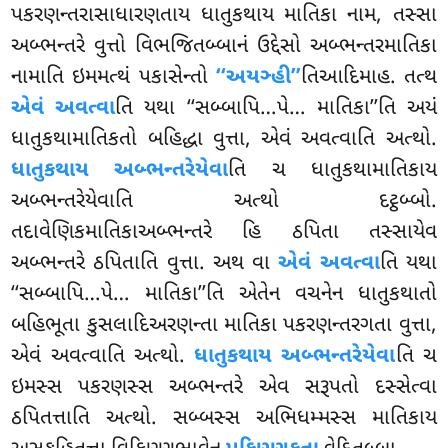
પકરણન્તરાસાધારણતાય ધાતુકથાય માતિકા નામ, તસ્સા
અબ્ભન્તરે વુત્તો વિભજિતબ્બાનં ઉદ્દેસો અબ્ભન્તરમાતિકા
નામાતિ ઇમમત્થં પકાસેન્તો
‘‘અયઞ્હી’’
તિઆદિમાહ. તત્થ
એવં અવત્વા
તિ યથા ‘‘સબ્બાપિ…પે… માતિકા’’તિ અયં
ધાતુકથામાતિકતો બહિદ્ધા વુત્તા, એવં અવત્વાતિ અત્થો.
ધાતુકથાય અબ્ભન્તરેયેવા
તિ ચ ધાતુકથામાતિકાય
અબ્ભન્તરેયેવાતિ અત્થો દટ્ઠબ્બો.
તદાવેણિકમાતિકાઅબ્ભન્તરે હિ ઠપિતા તસ્સાયેવ
અબ્ભન્તરે ઠપિતાતિ વુત્તા
. અથ વા
એવં અવત્વા
તિ યથા
‘‘સબ્બાપિ…પે… માતિકા’’તિ એતેન વચનેન ધાતુકથાતો
બહિભૂતા કુસલાદિઅરણન્તા માતિકા પકરણન્તરગતા વુત્તા,
એવં અવત્વાતિ અત્થો.
ધાતુકથાય અબ્ભન્તરેયેવા
તિ ચ
ઇમસ્સ પકરણસ્સ અબ્ભન્તરે એવ સરૂપતો દસ્સેત્વા
ઠપિતત્તાતિ અત્થો. સબ્બસ્સ અભિધમ્મસ્સ માતિકાય