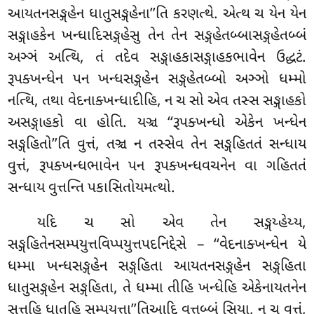
આયતનસઙ્ગહેન ધાતુસઙ્ગહેના’’તિ કરણત્થે. એત્થ ચ યેન યેન
સઙ્ગાહકેન ખન્ધાદિસઙ્ગહેસુ તેન તેન સઙ્ગહેતબ્બાસઙ્ગહેતબ્બં
અઞ્ઞં અત્થિ, તં તદેવ સઙ્ગાહકાસઙ્ગાહકભાવેન ઉદ્ધટં.
રૂપક્ખન્ધેન પન ખન્ધસઙ્ગહેન સઙ્ગહેતબ્બો અઞ્ઞો ધમ્મો
નત્થિ, તથા વેદનાક્ખન્ધાદીહિ
, ન ચ સો એવ તસ્સ સઙ્ગાહકો
અસઙ્ગાહકો વા હોતિ. યઞ્ચ ‘‘રૂપક્ખન્ધો એકેન ખન્ધેન
સઙ્ગહિતો’’તિ વુત્તં, તઞ્ચ ન તસ્સેવ તેન સઙ્ગહિતતં સન્ધાય
વુત્તં, રૂપક્ખન્ધભાવેન પન રૂપક્ખન્ધવચનેન વા ગહિતતં
સન્ધાય વુત્તન્તિ પકાસિતોયમત્થો.
યદિ ચ સો એવ તેન સઙ્ગય્હેય્ય,
સઙ્ગહિતેનસમ્પયુત્તવિપ્પયુત્તપદનિદ્દેસે – ‘‘વેદનાક્ખન્ધેન યે
ધમ્મા ખન્ધસઙ્ગહેન સઙ્ગહિતા આયતનસઙ્ગહેન
સઙ્ગહિતા
ધાતુસઙ્ગહેન સઙ્ગહિતા, તે ધમ્મા તીહિ ખન્ધેહિ એકેનાયતનેન
સત્તહિ ધાતૂહિ સમ્પયુત્તા’’તિઆદિ વત્તબ્બં સિયા, ન ચ વુત્તં,