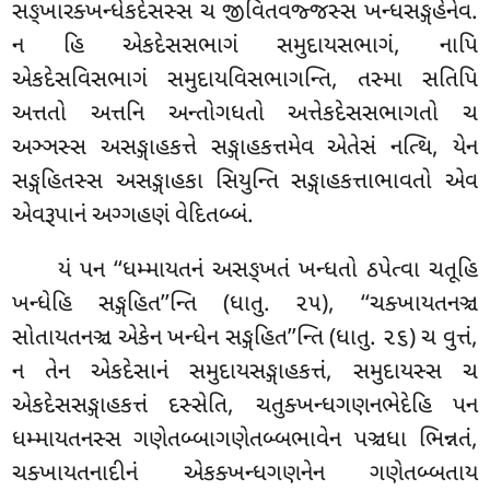
સઙ્ખારક્ખન્ધેકદેસસ્સ ચ જીવિતવજ્જસ્સ ખન્ધસઙ્ગહેનેવ.
ન હિ એકદેસસભાગં સમુદાયસભાગં, નાપિ
એકદેસવિસભાગં સમુદાયવિસભાગન્તિ, તસ્મા સતિપિ
અત્તતો અત્તનિ અન્તોગધતો અત્તેકદેસસભાગતો ચ
અઞ્ઞસ્સ અસઙ્ગાહકત્તે સઙ્ગાહકત્તમેવ એતેસં નત્થિ, યેન
સઙ્ગહિતસ્સ અસઙ્ગાહકા સિયુન્તિ સઙ્ગાહકત્તાભાવતો એવ
એવરૂપાનં અગ્ગહણં વેદિતબ્બં.
યં પન ‘‘ધમ્માયતનં અસઙ્ખતં ખન્ધતો ઠપેત્વા ચતૂહિ
ખન્ધેહિ સઙ્ગહિત’’ન્તિ (ધાતુ. ૨૫), ‘‘ચક્ખાયતનઞ્ચ
સોતાયતનઞ્ચ એકેન ખન્ધેન સઙ્ગહિત’’ન્તિ (ધાતુ. ૨૬) ચ વુત્તં,
ન તેન એકદેસાનં સમુદાયસઙ્ગાહકત્તં, સમુદાયસ્સ ચ
એકદેસસઙ્ગાહકત્તં દસ્સેતિ, ચતુક્ખન્ધગણનભેદેહિ પન
ધમ્માયતનસ્સ ગણેતબ્બાગણેતબ્બભાવેન પઞ્ચધા ભિન્નતં,
ચક્ખાયતનાદીનં એકક્ખન્ધગણનેન ગણેતબ્બતાય