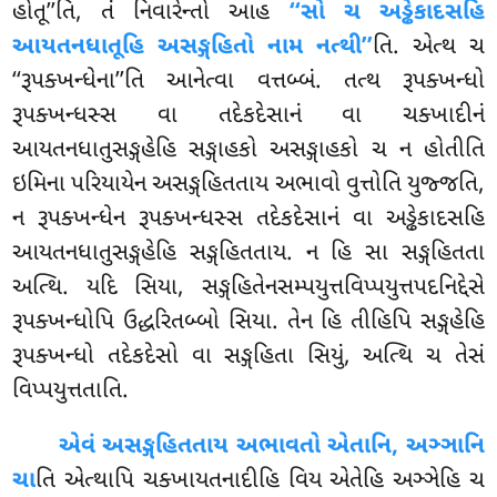
હોતૂ’’તિ, તં નિવારેન્તો આહ
‘‘સો ચ અડ્ઢેકાદસહિ
આયતનધાતૂહિ અસઙ્ગહિતો નામ નત્થી’’
તિ
. એત્થ ચ
‘‘રૂપક્ખન્ધેના’’તિ આનેત્વા વત્તબ્બં. તત્થ
રૂપક્ખન્ધો
રૂપક્ખન્ધસ્સ વા તદેકદેસાનં વા ચક્ખાદીનં
આયતનધાતુસઙ્ગહેહિ સઙ્ગાહકો અસઙ્ગાહકો ચ ન હોતીતિ
ઇમિના પરિયાયેન અસઙ્ગહિતતાય અભાવો વુત્તોતિ યુજ્જતિ,
ન રૂપક્ખન્ધેન રૂપક્ખન્ધસ્સ તદેકદેસાનં વા અડ્ઢેકાદસહિ
આયતનધાતુસઙ્ગહેહિ સઙ્ગહિતતાય. ન હિ સા સઙ્ગહિતતા
અત્થિ. યદિ સિયા, સઙ્ગહિતેનસમ્પયુત્તવિપ્પયુત્તપદનિદ્દેસે
રૂપક્ખન્ધોપિ ઉદ્ધરિતબ્બો સિયા. તેન હિ તીહિપિ સઙ્ગહેહિ
રૂપક્ખન્ધો તદેકદેસો વા સઙ્ગહિતા સિયું, અત્થિ ચ તેસં
વિપ્પયુત્તતાતિ.
એવં અસઙ્ગહિતતાય અભાવતો એતાનિ, અઞ્ઞાનિ
ચા
તિ એત્થાપિ ચક્ખાયતનાદીહિ વિય એતેહિ અઞ્ઞેહિ ચ