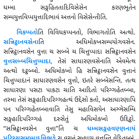
ધમ્મા સઙ્ગહિતતાદિવિસેસેન કરણભૂતેન
સમ્પયુત્તવિપ્પયુત્તાદિભાવં અત્તનો વિસેસેન્તીતિ.
વિકપ્પતો
તિ વિવિધકપ્પનતો, વિભાગતોતિ અત્થો.
સન્નિટ્ઠાનવસેના
તિ અધિમોક્ખસમ્પયોગવસેન.
સન્નિટ્ઠાનવસેન વુત્તા ચ સબ્બે ચ ચિત્તુપ્પાદા સન્નિટ્ઠાનવસેન
વુત્તસબ્બચિત્તુપ્પાદા,
તેસં સાધારણવસેનાતિ એવમેત્થ
અત્થો દટ્ઠબ્બો. અધિમોક્ખો હિ સન્નિટ્ઠાનવસેન વુત્તાનં
ચિત્તુપ્પાદાનં સાધારણવસેન વુત્તો, ઇતરે સબ્બેસન્તિ. તત્થ
સાધારણા પસટા પાકટા ચાતિ આદિતો પરિગ્ગહેતબ્બા,
તસ્મા તેસં સઙ્ગહાદિપરિગ્ગહત્થં ઉદ્દેસો કતો, અસાધારણાપિ
પન પરિગ્ગહેતબ્બાવાતિ તેસુ મહાવિસયેન અઞ્ઞેસમ્પિ
સઙ્ગહાદિપરિગ્ગહં દસ્સેતું અધિમોક્ખો ઉદ્દિટ્ઠો.
‘‘સન્નિટ્ઠાનવસેન વુત્તા’’તિ ચ
ધમ્મસઙ્ગહવણ્ણનાયં
પટિચ્ચસમુપ્પાદવિભઙ્ગે
ચ વચનં સન્ધાય વુત્તન્તિ વેદિતબ્બં.