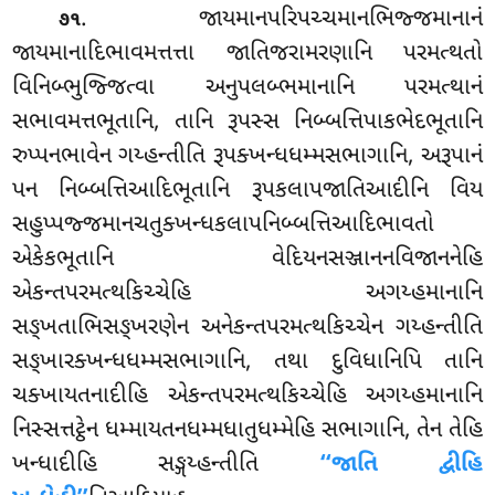
. જાયમાનપરિપચ્ચમાનભિજ્જમાનાનં
૭૧
જાયમાનાદિભાવમત્તત્તા જાતિજરામરણાનિ પરમત્થતો
વિનિબ્ભુજ્જિત્વા અનુપલબ્ભમાનાનિ પરમત્થાનં
સભાવમત્તભૂતાનિ, તાનિ રૂપસ્સ નિબ્બત્તિપાકભેદભૂતાનિ
રુપ્પનભાવેન ગય્હન્તીતિ રૂપક્ખન્ધધમ્મસભાગાનિ, અરૂપાનં
પન નિબ્બત્તિઆદિભૂતાનિ રૂપકલાપજાતિઆદીનિ વિય
સહુપ્પજ્જમાનચતુક્ખન્ધકલાપનિબ્બત્તિઆદિભાવતો
એકેકભૂતાનિ વેદિયનસઞ્જાનનવિજાનનેહિ
એકન્તપરમત્થકિચ્ચેહિ અગય્હમાનાનિ
સઙ્ખતાભિસઙ્ખરણેન અનેકન્તપરમત્થકિચ્ચેન ગય્હન્તીતિ
સઙ્ખારક્ખન્ધધમ્મસભાગાનિ, તથા દુવિધાનિપિ
તાનિ
ચક્ખાયતનાદીહિ એકન્તપરમત્થકિચ્ચેહિ અગય્હમાનાનિ
નિસ્સત્તટ્ઠેન ધમ્માયતનધમ્મધાતુધમ્મેહિ સભાગાનિ, તેન તેહિ
ખન્ધાદીહિ સઙ્ગય્હન્તીતિ
‘‘જાતિ દ્વીહિ