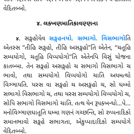
વેદિતબ્બો.
૪. લક્ખણમાતિકાવણ્ણના
. સઙ્ગહોયેવ
સઙ્ગહનયો. સભાગો. વિસભાગો
તિ
૪
એતસ્સ ‘‘તીહિ સઙ્ગહો, તીહિ અસઙ્ગહો’’તિ એતેન, ‘‘ચતૂહિ
સમ્પયોગો, ચતૂહિ વિપ્પયોગો’’તિ એતેનપિ વિસું યોજના
કાતબ્બા. તેન સઙ્ગહો અસઙ્ગહો ચ સભાગો વિસભાગો ચ
ભાવો, તથા સમ્પયોગો વિપ્પયોગો ચાતિ અયમત્થો
વિઞ્ઞાયતિ. યસ્સ વા સઙ્ગહો ચ અસઙ્ગહો ચ, સો ધમ્મો
સભાગો વિસભાગો ચ, તથા યસ્સ સમ્પયોગો વિપ્પયોગો ચ,
સોપિ સભાગો વિસભાગો ચાતિ. તત્થ યેન રૂપક્ખન્ધો…પે…
મનોવિઞ્ઞાણધાતૂતિ ધમ્મા ગણનં ગચ્છન્તિ, સો રુપ્પનાદિકો
સમાનભાવો સઙ્ગહે સભાગતા, એકુપ્પાદાદિકો સમ્પયોગે
વેદિતબ્બો.