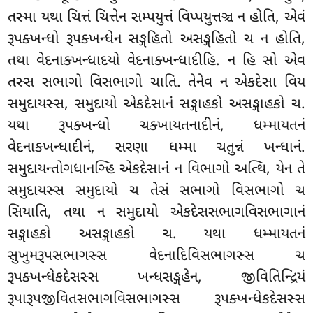
તસ્મા યથા ચિત્તં ચિત્તેન સમ્પયુત્તં વિપ્પયુત્તઞ્ચ ન હોતિ, એવં
રૂપક્ખન્ધો રૂપક્ખન્ધેન સઙ્ગહિતો અસઙ્ગહિતો ચ ન હોતિ,
તથા વેદનાક્ખન્ધાદયો વેદનાક્ખન્ધાદીહિ. ન હિ સો એવ
તસ્સ સભાગો વિસભાગો ચાતિ. તેનેવ ન એકદેસા વિય
સમુદાયસ્સ, સમુદાયો એકદેસાનં સઙ્ગાહકો અસઙ્ગાહકો ચ.
યથા રૂપક્ખન્ધો ચક્ખાયતનાદીનં, ધમ્માયતનં
વેદનાક્ખન્ધાદીનં, સરણા ધમ્મા ચતુન્નં ખન્ધાનં.
સમુદાયન્તોગધાનઞ્હિ એકદેસાનં ન વિભાગો અત્થિ, યેન તે
સમુદાયસ્સ સમુદાયો ચ તેસં સભાગો વિસભાગો ચ
સિયાતિ, તથા ન સમુદાયો એકદેસસભાગવિસભાગાનં
સઙ્ગાહકો અસઙ્ગાહકો ચ. યથા ધમ્માયતનં
સુખુમરૂપસભાગસ્સ વેદનાદિવિસભાગસ્સ ચ
રૂપક્ખન્ધેકદેસસ્સ ખન્ધસઙ્ગહેન, જીવિતિન્દ્રિયં
રૂપારૂપજીવિતસભાગવિસભાગસ્સ રૂપક્ખન્ધેકદેસસ્સ