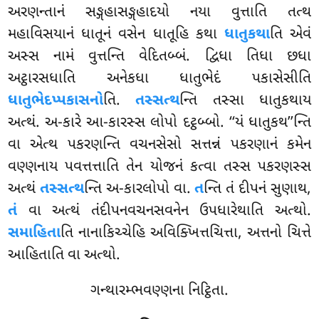
અરણન્તાનં સઙ્ગહાસઙ્ગહાદયો નયા વુત્તાતિ તત્થ
મહાવિસયાનં ધાતૂનં
વસેન ધાતૂહિ કથા
ધાતુકથા
તિ એવં
અસ્સ નામં વુત્તન્તિ વેદિતબ્બં. દ્વિધા તિધા છધા
અટ્ઠારસધાતિ અનેકધા ધાતુભેદં પકાસેસીતિ
ધાતુભેદપ્પકાસનો
તિ.
તસ્સત્થ
ન્તિ તસ્સા ધાતુકથાય
અત્થં. અ-કારે આ-કારસ્સ લોપો દટ્ઠબ્બો. ‘‘યં ધાતુકથ’’ન્તિ
વા એત્થ પકરણન્તિ વચનસેસો સત્તન્નં પકરણાનં કમેન
વણ્ણનાય પવત્તત્તાતિ તેન યોજનં કત્વા તસ્સ પકરણસ્સ
અત્થં
તસ્સત્થ
ન્તિ અ-કારલોપો વા.
ત
ન્તિ તં દીપનં સુણાથ,
તં
વા અત્થં તંદીપનવચનસવનેન ઉપધારેથાતિ અત્થો.
સમાહિતા
તિ નાનાકિચ્ચેહિ અવિક્ખિત્તચિત્તા, અત્તનો ચિત્તે
આહિતાતિ વા અત્થો.
ગન્થારમ્ભવણ્ણના નિટ્ઠિતા.