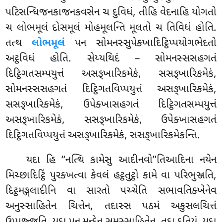
પટિસન્ધિજનકાજનકવસેન ચ દુવિધં, તીહિ વેદનાહિ યોગતો
ચ લોભમૂલં દોસમૂલં મોહમૂલન્તિ મૂલતો ચ તિવિધં હોતિ.
તત્થ
લોભમૂલં
પન સોમનસ્સુપેક્ખાદિટ્ઠિપ્પયોગભેદતો
અટ્ઠવિધં હોતિ. સેય્યથિદં – સોમનસ્સસહગતં
દિટ્ઠિગતસમ્પયુત્તં અસઙ્ખારિકમેકં, સસઙ્ખારિકમેકં,
સોમનસ્સસહગતં દિટ્ઠિગતવિપ્પયુત્તં અસઙ્ખારિકમેકં,
સસઙ્ખારિકમેકં, ઉપેક્ખાસહગતં દિટ્ઠિગતસમ્પયુત્તં
અસઙ્ખારિકમેકં, સસઙ્ખારિકમેકં, ઉપેક્ખાસહગતં
દિટ્ઠિગતવિપ્પયુત્તં અસઙ્ખારિકમેકં, સસઙ્ખારિકમેકન્તિ.
યદા
હિ ‘‘નત્થિ કામેસુ આદીનવો’’તિઆદિના નયેન
મિચ્છાદિટ્ઠિં પુરક્ખત્વા કેવલં હટ્ઠતુટ્ઠો કામે વા પરિભુઞ્જતિ,
દિટ્ઠમઙ્ગલાદીનિ વા સારતો પચ્ચેતિ સભાવતિક્ખેનેવ
અનુસ્સાહિતેન ચિત્તેન, તદાસ્સ પઠમં અકુસલચિત્તં
ઉપ્પજ્જતિ. યદા પન મન્દેન સમુસ્સાહિતેન, તદા દુતિયં. યદા