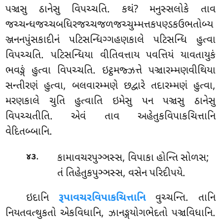
પઞ્ચસુ ઠાનેસુ વિપચ્ચતિ. કથં? મનુસ્સલોકે તાવ
જચ્ચન્ધજચ્ચબધિરજચ્ચજળજચ્ચુમ્મત્તકપણ્ડકઉભતોબ્ય
ઞ્જનનપુંસકાદીનં પટિસન્ધિગ્ગહણકાલે પટિસન્ધિ હુત્વા
વિપચ્ચતિ. પટિસન્ધિયા વીતિવત્તાય પવત્તિયં યાવતાયુકં
ભવઙ્ગં હુત્વા વિપચ્ચતિ. ઇટ્ઠમજ્ઝત્તે પઞ્ચારમ્મણવીથિયા
સન્તીરણં હુત્વા, બલવારમ્મણે છદ્વારે તદારમ્મણં હુત્વા,
મરણકાલે ચુતિ હુત્વાતિ ઇમેસુ પન પઞ્ચસુ ઠાનેસુ
વિપચ્ચતીતિ. એવં તાવ અહેતુકવિપાકચિત્તાનિ
વેદિતબ્બાનિ.
.
કામાવચરપુઞ્ઞસ્સ
, વિપાકા હોન્તિ સોળસ;
૪૩
તં તિહેતુકપુઞ્ઞસ્સ, વસેન પરિદીપયે.
ઇદાનિ
રૂપાવચરવિપાકચિત્તાનિ
વુચ્ચન્તિ. તાનિ
નિયતવત્થુકતો એકવિધાનિ, ઝાનઙ્ગયોગભેદતો પઞ્ચવિધાનિ.