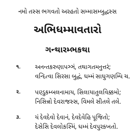
નમો તસ્સ ભગવતો અરહતો સમ્માસમ્બુદ્ધસ્સ
અભિધમ્માવતારો
ગન્થારમ્ભકથા
.
અનન્તકરુણાપઞ્ઞં
, તથાગતમનુત્તરં;
૧
વન્દિત્વા સિરસા બુદ્ધં, ધમ્મં સાધુગણમ્પિ ચ.
.
પણ્ડુકમ્બલનામાય, સિલાયાતુલવિક્કમો;
૨
નિસિન્નો દેવરાજસ્સ, વિમલે સીતલે તલે.
.
યં દેવદેવો દેવાનં, દેવદેવેહિ પૂજિતો;
૩
દેસેસિ દેવલોકસ્મિં, ધમ્મં દેવપુરક્ખતો.