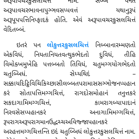
અરૂપાવચરકુસલચિત્તં નામ. સબ્બં પનેતં
અરૂપાવચરભાવનાપુઞ્ઞવસપ્પવત્તં યથાનુરૂપં
અરૂપૂપપત્તિનિપ્ફાદકં હોતિ. એવં અરૂપાવચરકુસલચિત્તં
વેદિતબ્બં.
ઇતરં પન
લોકુત્તરકુસલચિત્તં
નિબ્બાનારમ્મણતો
એકવિધં, નિયતાનિયતવત્થુકભેદતો દુવિધં, તીહિ
વિમોક્ખમુખેહિ પત્તબ્બતો તિવિધં, ચતુમગ્ગયોગભેદતો
ચતુબ્બિધં
. સેય્યથિદં –
સક્કાયદિટ્ઠિવિચિકિચ્છાસીલબ્બતપરામાસસઞ્ઞોજનપ્પહાન
કરં સોતાપત્તિમગ્ગચિત્તં, રાગદોસમોહાનં તનુત્તકરં
સકદાગામિમગ્ગચિત્તં, કામરાગબ્યાપાદાનં
નિરવસેસપ્પહાનકરં અનાગામિમગ્ગચિત્તં,
રૂપરાગઅરૂપરાગમાનઉદ્ધચ્ચઅવિજ્જાપહાનકરં
અરહત્તમગ્ગચિત્તન્તિ ઇદં ચતુબ્બિધં લોકુત્તરકુસલચિત્તં નામ.