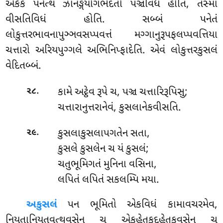
એકેકં પનેત્થ ઝાનઙ્ગયોગભેદતો પઞ્ચવિધં હોતિ, તસ્મા
વીસતિવિધં હોતિ. સબ્બં પનેતં
લોકુત્તરભાવનાપુઞ્ઞવસપ્પવત્તં મગ્ગાનુરૂપફલપ્પવત્તિયા
ચત્તારો અરિયપુગ્ગલે અભિનિપ્ફાદેતિ. એવં લોકુત્તરકુસલં
વેદિતબ્બં.
.
કામે
અટ્ઠેવ રૂપે ચ, પઞ્ચ ચત્તારિરૂપિસુ;
૨૮
ચત્તારાનુત્તરાનેવં, કુસલાનેકવીસતિ.
.
કુસલાકુસલાપગતેન સતા,
૨૯
કુસલે કુસલેન ચ યં કુસલં;
ચતુભૂમિગતં મુનિના વસિના,
લપિતં લપિતં સકલમ્પિ મયા.
અકુસલં
પન ભૂમિતો એકવિધં કામાવચરમેવ,
નિયતાનિયતવત્થુવસેન ચ એકહેતુકદુહેતુકવસેન ચ