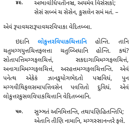
.
અભાવોધિપતીનઞ્ચ
, અયમેવ વિસેસકો;
૪૯
સેસં સબ્બં ચ સેસેન, કુસલેન સમં મતં. –
એવં રૂપાવચરારૂપાવચરવિપાકા વેદિતબ્બા.
ઇદાનિ
લોકુત્તરવિપાકચિત્તાનિ
હોન્તિ. તાનિ
ચતુમગ્ગયુત્તચિત્તફલત્તા ચતુબ્બિધાનિ હોન્તિ. કથં?
સોતાપત્તિમગ્ગફલચિત્તં, સકદાગામિમગ્ગફલચિત્તં,
અનાગામિમગ્ગફલચિત્તં, અરહત્તમગ્ગફલચિત્તન્તિ. એવં
પનેત્થ એકેકં ઝાનઙ્ગયોગભેદતો પઞ્ચવિધં, પુન
મગ્ગવીથિફલસમાપત્તિવસેન પવત્તિતો દુવિધં. એવં
લોકુત્તરકુસલવિપાકચિત્તાનિ વેદિતબ્બાનિ.
.
સુઞ્ઞતં
અનિમિત્તન્તિ, તથાપણિહિતન્તિપિ;
૫૦
એતાનિ તીણિ નામાનિ, મગ્ગસ્સાનન્તરે ફલે.