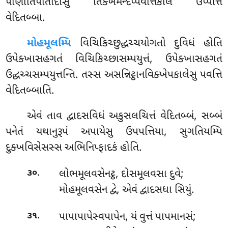
પાણાતિપાતાદીસુ તિક્ખમન્દપ્પવત્તિકાલે ઉપ્પત્તિ
વેદિતબ્બા.
મોહમૂલમ્પિ
વિચિકિચ્છુદ્ધચ્ચયોગતો દુવિધં હોતિ
ઉપેક્ખાસહગતં વિચિકિચ્છાસમ્પયુત્તં, ઉપેક્ખાસહગતં
ઉદ્ધચ્ચસમ્પયુત્તન્તિ. તસ્સ અસન્નિટ્ઠાનવિક્ખેપકાલેસુ પવત્તિ
વેદિતબ્બાતિ.
એવં તાવ દ્વાદસવિધં અકુસલચિત્તં વેદિતબ્બં, સબ્બં
પનેતં યથાનુરૂપં અપાયેસુ ઉપપત્તિયા, સુગતિયમ્પિ
દુક્ખવિસેસસ્સ અભિનિપ્ફાદકં હોતિ.
.
લોભમૂલવસેનટ્ઠ, દોસમૂલવસા દુવે;
૩૦
મોહમૂલવસેન દ્વે, એવં દ્વાદસધા સિયું.
.
પાપાપાપેસ્વપાપેન
, યં વુત્તં પાપમાનસં;
૩૧