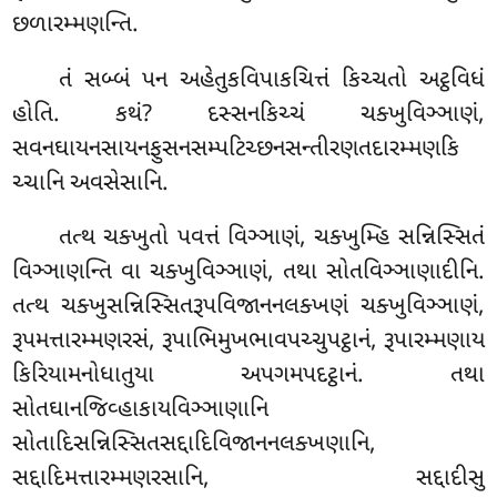
છળારમ્મણન્તિ.
તં સબ્બં પન અહેતુકવિપાકચિત્તં કિચ્ચતો અટ્ઠવિધં
હોતિ. કથં? દસ્સનકિચ્ચં ચક્ખુવિઞ્ઞાણં,
સવનઘાયનસાયનફુસનસમ્પટિચ્છનસન્તીરણતદારમ્મણકિ
ચ્ચાનિ અવસેસાનિ.
તત્થ
ચક્ખુતો પવત્તં વિઞ્ઞાણં, ચક્ખુમ્હિ સન્નિસ્સિતં
વિઞ્ઞાણન્તિ વા ચક્ખુવિઞ્ઞાણં, તથા સોતવિઞ્ઞાણાદીનિ.
તત્થ ચક્ખુસન્નિસ્સિતરૂપવિજાનનલક્ખણં ચક્ખુવિઞ્ઞાણં
,
રૂપમત્તારમ્મણરસં, રૂપાભિમુખભાવપચ્ચુપટ્ઠાનં, રૂપારમ્મણાય
કિરિયામનોધાતુયા અપગમપદટ્ઠાનં. તથા
સોતઘાનજિવ્હાકાયવિઞ્ઞાણાનિ
સોતાદિસન્નિસ્સિતસદ્દાદિવિજાનનલક્ખણાનિ,
સદ્દાદિમત્તારમ્મણરસાનિ, સદ્દાદીસુ