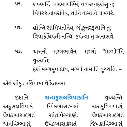
.
લબ્ભન્તિ પરભાગસ્મિં, વળઞ્જનફલેસુ ન;
૫૧
વિપસ્સનાવસેનેવ, તાનિ નામાનિ લબ્ભરે.
.
હોન્તિ સાધિપતીનેવ, લોકુત્તરફલાનિ તુ;
૫૨
વિપાકેધિપતી નત્થિ, ઠપેત્વા તુ અનાસવે.
.
અત્તનો મગ્ગભાવેન, મગ્ગો ‘‘મગ્ગો’’તિ
૫૩
વુચ્ચતિ;
ફલં મગ્ગમુપાદાય, મગ્ગો નામાતિ વુચ્ચતિ. –
એવં લોકુત્તરવિપાકા વેદિતબ્બા.
ઇદાનિ
સત્તાકુસલવિપાકાનિ
વુચ્ચન્તિ.
અકુસલવિપાકં ઉપેક્ખાસહગતં ચક્ખુવિઞ્ઞાણં,
ઉપેક્ખાસહગતં સોતવિઞ્ઞાણં, ઉપેક્ખાસહગતં
ઘાનવિઞ્ઞાણં, ઉપેક્ખાસહગતં જિવ્હાવિઞ્ઞાણં,