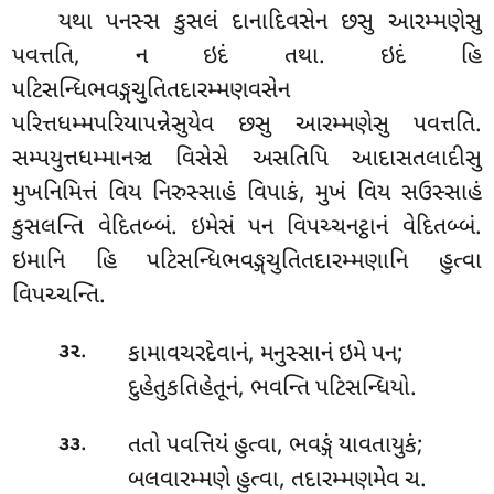
યથા પનસ્સ કુસલં દાનાદિવસેન છસુ આરમ્મણેસુ
પવત્તતિ, ન ઇદં તથા. ઇદં હિ
પટિસન્ધિભવઙ્ગચુતિતદારમ્મણવસેન
પરિત્તધમ્મપરિયાપન્નેસુયેવ છસુ આરમ્મણેસુ પવત્તતિ.
સમ્પયુત્તધમ્માનઞ્ચ વિસેસે અસતિપિ આદાસતલાદીસુ
મુખનિમિત્તં વિય નિરુસ્સાહં વિપાકં, મુખં વિય સઉસ્સાહં
કુસલન્તિ વેદિતબ્બં. ઇમેસં પન વિપચ્ચનટ્ઠાનં વેદિતબ્બં.
ઇમાનિ હિ પટિસન્ધિભવઙ્ગચુતિતદારમ્મણાનિ હુત્વા
વિપચ્ચન્તિ.
.
કામાવચરદેવાનં
, મનુસ્સાનં ઇમે પન;
૩૨
દુહેતુકતિહેતૂનં, ભવન્તિ પટિસન્ધિયો.
.
તતો પવત્તિયં હુત્વા, ભવઙ્ગં યાવતાયુકં;
૩૩
બલવારમ્મણે હુત્વા, તદારમ્મણમેવ ચ.