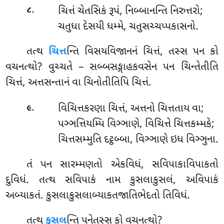
.
ચિત્તં
ચેતસિકં રૂપં, નિબ્બાનન્તિ નિરુત્તરો;
૮
ચતુધા દેસયી ધમ્મે, ચતુસચ્ચપ્પકાસનો.
તત્થ
ચિત્ત
ન્તિ વિસયવિજાનનં ચિત્તં, તસ્સ પન કો
વચનત્થો? વુચ્ચતે – સબ્બસઙ્ગાહકવસેન પન ચિન્તેતીતિ
ચિત્તં, અત્તસન્તાનં વા ચિનોતીતિપિ ચિત્તં.
.
વિચિત્તકરણા
ચિત્તં, અત્તનો ચિત્તતાય વા;
૯
પઞ્ઞત્તિયમ્પિ વિઞ્ઞાણે, વિચિત્તે ચિત્તકમ્મકે;
ચિત્તસમ્મુતિ દટ્ઠબ્બા, વિઞ્ઞાણે ઇધ વિઞ્ઞુના.
તં પન સારમ્મણતો એકવિધં, સવિપાકાવિપાકતો
દુવિધં. તત્થ સવિપાકં નામ કુસલાકુસલં, અવિપાકં
અબ્યાકતં. કુસલાકુસલાબ્યાકતજાતિભેદતો તિવિધં.
તત્થ
કુસલ
ન્તિ પનેતસ્સ કો વચનત્થો?