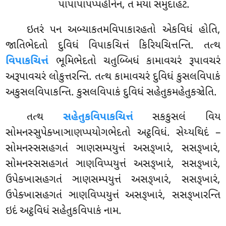
પાપાપાપપ્પહીનેન, તં મયા સમુદાહટં.
ઇતરં પન અબ્યાકતમવિપાકારહતો એકવિધં હોતિ,
જાતિભેદતો દુવિધં વિપાકચિત્તં કિરિયચિત્તન્તિ. તત્થ
વિપાકચિત્તં
ભૂમિભેદતો ચતુબ્બિધં કામાવચરં રૂપાવચરં
અરૂપાવચરં લોકુત્તરન્તિ. તત્થ કામાવચરં દુવિધં કુસલવિપાકં
અકુસલવિપાકન્તિ. કુસલવિપાકં દુવિધં સહેતુકમહેતુકઞ્ચેતિ.
તત્થ
સહેતુકવિપાકચિત્તં
સકકુસલં વિય
સોમનસ્સુપેક્ખાઞાણપ્પયોગભેદતો અટ્ઠવિધં. સેય્યથિદં –
સોમનસ્સસહગતં ઞાણસમ્પયુત્તં અસઙ્ખારં, સસઙ્ખારં,
સોમનસ્સસહગતં ઞાણવિપ્પયુત્તં અસઙ્ખારં, સસઙ્ખારં,
ઉપેક્ખાસહગતં ઞાણસમ્પયુત્તં અસઙ્ખારં, સસઙ્ખારં,
ઉપેક્ખાસહગતં ઞાણવિપ્પયુત્તં અસઙ્ખારં, સસઙ્ખારન્તિ
ઇદં અટ્ઠવિધં સહેતુકવિપાકં નામ.