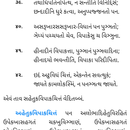
.
તથાધિપતિનોપેત્થ, ન સન્તીતિ વિનિદ્દિસે;
૩૯
છન્દાદીનિ ધુરં કત્વા, અનુપ્પજ્જનતો પન.
.
અસઙ્ખારસસઙ્ખાર-વિધાનં પન પુઞ્ઞતો;
૪૦
ઞેય્યં પચ્ચયતો ચેવ, વિપાકેસુ ચ વિઞ્ઞુના.
.
હીનાદીનં વિપાકત્તા, પુઞ્ઞાનં પુઞ્ઞવાદિના;
૪૧
હીનાદયો ભવન્તીતિ, વિપાકા પરિદીપિતા.
.
ઇદં અટ્ઠવિધં ચિત્તં, એકન્તેન સવત્થુકં;
૪૨
જાયતે કામલોકસ્મિં, ન પનઞ્ઞત્થ જાયતે.
એવં તાવ સહેતુકવિપાકચિત્તં વેદિતબ્બં.
અહેતુકવિપાકચિત્તં
પન અલોભાદિહેતુવિરહિતં
ઉપેક્ખાસહગતં ચક્ખુવિઞ્ઞાણં, ઉપેક્ખાસહગતં