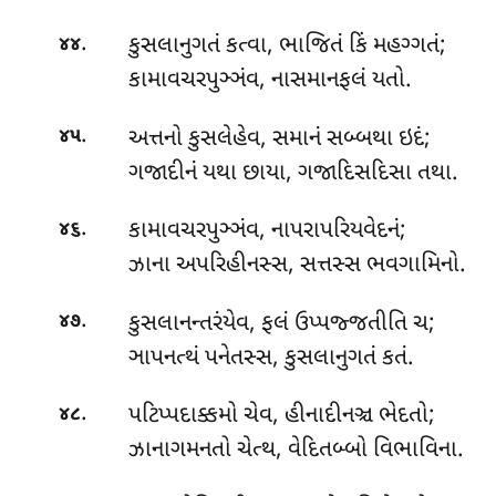
.
કુસલાનુગતં કત્વા, ભાજિતં કિં મહગ્ગતં;
૪૪
કામાવચરપુઞ્ઞંવ, નાસમાનફલં યતો.
.
અત્તનો કુસલેહેવ, સમાનં સબ્બથા ઇદં;
૪૫
ગજાદીનં યથા છાયા, ગજાદિસદિસા તથા.
.
કામાવચરપુઞ્ઞંવ, નાપરાપરિયવેદનં;
૪૬
ઝાના અપરિહીનસ્સ, સત્તસ્સ ભવગામિનો.
.
કુસલાનન્તરંયેવ
, ફલં ઉપ્પજ્જતીતિ ચ;
૪૭
ઞાપનત્થં પનેતસ્સ, કુસલાનુગતં કતં.
.
પટિપ્પદાક્કમો ચેવ, હીનાદીનઞ્ચ ભેદતો;
૪૮
ઝાનાગમનતો ચેત્થ, વેદિતબ્બો વિભાવિના.