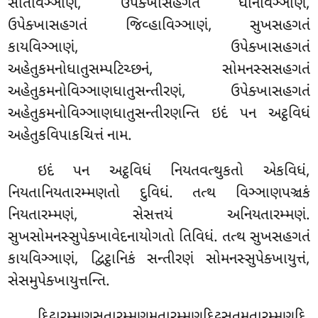
સોતવિઞ્ઞાણં, ઉપેક્ખાસહગતં ઘાનવિઞ્ઞાણં,
ઉપેક્ખાસહગતં જિવ્હાવિઞ્ઞાણં, સુખસહગતં
કાયવિઞ્ઞાણં, ઉપેક્ખાસહગતં
અહેતુકમનોધાતુસમ્પટિચ્છનં, સોમનસ્સસહગતં
અહેતુકમનોવિઞ્ઞાણધાતુસન્તીરણં
, ઉપેક્ખાસહગતં
અહેતુકમનોવિઞ્ઞાણધાતુસન્તીરણન્તિ ઇદં પન અટ્ઠવિધં
અહેતુકવિપાકચિત્તં નામ.
ઇદં પન અટ્ઠવિધં નિયતવત્થુકતો એકવિધં,
નિયતાનિયતારમ્મણતો દુવિધં. તત્થ વિઞ્ઞાણપઞ્ચકં
નિયતારમ્મણં, સેસત્તયં અનિયતારમ્મણં.
સુખસોમનસ્સુપેક્ખાવેદનાયોગતો તિવિધં. તત્થ સુખસહગતં
કાયવિઞ્ઞાણં, દ્વિટ્ઠાનિકં સન્તીરણં સોમનસ્સુપેક્ખાયુત્તં,
સેસમુપેક્ખાયુત્તન્તિ.
દિટ્ઠારમ્મણસુતારમ્મણમુતારમ્મણદિટ્ઠસુતમુતારમ્મણદિ