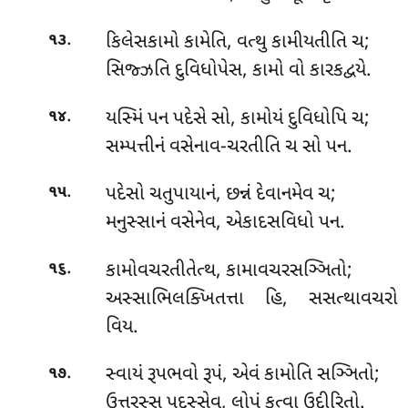
.
કિલેસકામો
કામેતિ, વત્થુ કામીયતીતિ ચ;
૧૩
સિજ્ઝતિ દુવિધોપેસ, કામો વો કારકદ્વયે.
.
યસ્મિં
પન પદેસે સો, કામોયં દુવિધોપિ ચ;
૧૪
સમ્પત્તીનં વસેનાવ-ચરતીતિ ચ સો પન.
.
પદેસો ચતુપાયાનં, છન્નં દેવાનમેવ ચ;
૧૫
મનુસ્સાનં વસેનેવ, એકાદસવિધો પન.
.
કામોવચરતીતેત્થ, કામાવચરસઞ્ઞિતો;
૧૬
અસ્સાભિલક્ખિતત્તા હિ, સસત્થાવચરો
વિય.
.
સ્વાયં રૂપભવો રૂપં, એવં કામોતિ સઞ્ઞિતો;
૧૭
ઉત્તરસ્સ પદસ્સેવ, લોપં કત્વા ઉદીરિતો.