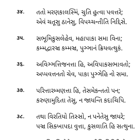
.
તતો
મરણકાલસ્મિં, ચુતિ હુત્વા પવત્તરે;
૩૪
એવં ચતૂસુ ઠાનેસુ, વિપચ્ચન્તીતિ નિદ્દિસે.
.
સભૂમિકુસલેહેવ, મહાપાકા સમા વિના;
૩૫
કમ્મદ્વારઞ્ચ કમ્મઞ્ચ, પુઞ્ઞાનં ક્રિયવત્થુકં.
.
અવિઞ્ઞત્તિજનત્તા હિ, અવિપાકસભાવતો;
૩૬
અપ્પવત્તનતો ચેવ, પાકા પુઞ્ઞેહિ નો સમા.
.
પરિત્તારમ્મણત્તા હિ, તેસમેકન્તતો પન;
૩૭
કરુણામુદિતા તેસુ, ન જાયન્તિ કદાચિપિ.
.
તથા વિરતિયો તિસ્સો, ન પનેતેસુ જાયરે;
૩૮
પઞ્ચ સિક્ખાપદા વુત્તા, કુસલાતિ હિ સત્થુના.