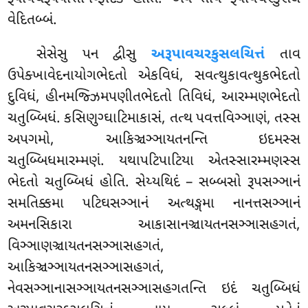
વેદિતબ્બં.
સેસેસુ પન દ્વીસુ
અરૂપાવચરકુસલચિત્તં
તાવ
ઉપેક્ખાવેદનાયોગભેદતો એકવિધં, સવત્થુકાવત્થુકભેદતો
દુવિધં, હીનમજ્ઝિમપણીતભેદતો તિવિધં, આરમ્મણભેદતો
ચતુબ્બિધં. કસિણુગ્ઘાટિમાકાસં, તત્થ પવત્તવિઞ્ઞાણં, તસ્સ
અપગમો, આકિઞ્ચઞ્ઞાયતનન્તિ ઇદમસ્સ
ચતુબ્બિધમારમ્મણં. યથાપટિપાટિયા એતસ્સારમ્મણસ્સ
ભેદતો ચતુબ્બિધં હોતિ. સેય્યથિદં – સબ્બસો રૂપસઞ્ઞાનં
સમતિક્કમા પટિઘસઞ્ઞાનં અત્થઙ્ગમા નાનત્તસઞ્ઞાનં
અમનસિકારા આકાસાનઞ્ચાયતનસઞ્ઞાસહગતં,
વિઞ્ઞાણઞ્ચાયતનસઞ્ઞાસહગતં,
આકિઞ્ચઞ્ઞાયતનસઞ્ઞાસહગતં,
નેવસઞ્ઞાનાસઞ્ઞાયતનસઞ્ઞાસહગતન્તિ ઇદં ચતુબ્બિધં