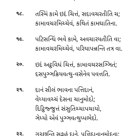
.
તસ્મિં
કામે ઇદં ચિત્તં, સદાવચરતીતિ ચ;
૧૮
કામાવચરમિચ્ચેવં, કથિતં કામઘાતિના.
.
પટિસન્ધિં ભવે કામે, અવચારયતીતિ વા;
૧૯
કામાવચરમિચ્ચેવં, પરિયાપન્નન્તિ તત્ર વા.
.
ઇદં અટ્ઠવિધં ચિત્તં, કામાવચરસઞ્ઞિતં;
૨૦
દસપુઞ્ઞક્રિયવત્થુ-વસેનેવ પવત્તતિ.
.
દાનં સીલં ભાવના પત્તિદાનં,
૨૧
વેય્યાવચ્ચં દેસના ચાનુમોદો;
દિટ્ઠિજ્જુત્તં સંસુતિચ્ચાપચાયો,
ઞેય્યો એવં પુઞ્ઞવત્થુપ્પભેદો.
.
ગચ્છન્તિ સઙ્ગહં દાને, પત્તિદાનાનુમોદના;
૨૨