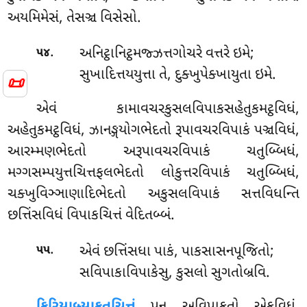
અયમિમેસં, તેસઞ્ચ વિસેસો.
.
અનિટ્ઠાનિટ્ઠમજ્ઝત્તગોચરે વત્તરે ઇમે;
૫૪
સુખાદિત્તયયુત્તા તે, દુક્ખુપેક્ખાયુતા ઇમે.
📜
એવં
કામાવચરકુસલવિપાકસહેતુકમટ્ઠવિધં,
અહેતુકમટ્ઠવિધં, ઝાનઙ્ગયોગભેદતો રૂપાવચરવિપાકં પઞ્ચવિધં,
આરમ્મણભેદતો અરૂપાવચરવિપાકં ચતુબ્બિધં,
મગ્ગસમ્પયુત્તચિત્તફલભેદતો લોકુત્તરવિપાકં ચતુબ્બિધં,
ચક્ખુવિઞ્ઞાણાદિભેદતો અકુસલવિપાકં સત્તવિધન્તિ
છત્તિંસવિધં વિપાકચિત્તં વેદિતબ્બં.
.
એવં છત્તિંસધા પાકં, પાકસાસનપૂજિતો;
૫૫
સવિપાકાવિપાકેસુ, કુસલો સુગતોબ્રવિ.