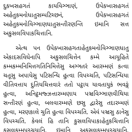
દુક્ખસહગતં કાયવિઞ્ઞાણં, ઉપેક્ખાસહગતં
અહેતુકમનોધાતુસમ્પટિચ્છનં, ઉપેક્ખાસહગતં
અહેતુકમનોવિઞ્ઞાણધાતુસન્તીરણન્તિ ઇમાનિ સત્ત
અકુસલવિપાકચિત્તાનિ.
એત્થ
પન ઉપેક્ખાસહગતાહેતુકમનોવિઞ્ઞાણધાતુ
એકાદસવિધેનાપિ અકુસલચિત્તેન કમ્મે આયૂહિતે
કમ્મકમ્મનિમિત્તગતિનિમિત્તેસુ અઞ્ઞતરં આરમ્મણં કત્વા
ચતૂસુ અપાયેસુ પટિસન્ધિ હુત્વા વિપચ્ચતિ, પટિસન્ધિયા
વીતિવત્તાય
દુતિયચિત્તવારં તતો પટ્ઠાય યાવતાયુકં ભવઙ્ગં
હુત્વા, અનિટ્ઠમજ્ઝત્તારમ્મણાય પઞ્ચવિઞ્ઞાણવીથિયા
સન્તીરણં હુત્વા, બલવારમ્મણે છસુ દ્વારેસુ તદારમ્મણં
હુત્વા, મરણકાલે ચુતિ હુત્વા વિપચ્ચતિ. એવં પઞ્ચસુ ઠાનેસુ
વિપચ્ચતિ. કેવલં હિ તાનિ કુસલવિપાકાહેતુકચિત્તાનિ
કુસલકમ્મપચ્ચયાનિ, ઇમાનિ અકુસલકમ્મપચ્ચયાનિ.