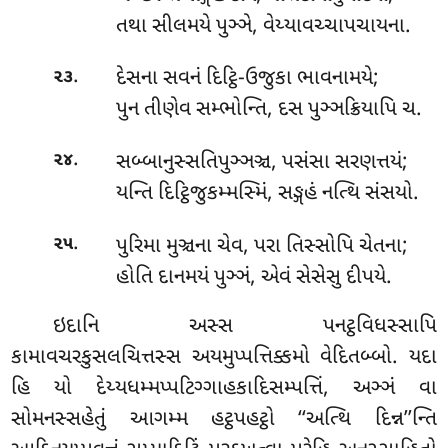
તથા સીલમયે પુઞ્ઞે, વેય્યાવચ્ચાપચાયના.
.
દેસના સવનં દિટ્ઠિ-ઉજુકા ભાવનામયે;
૨૩
પુન તીણેવ સમ્ભોન્તિ, દસ પુઞ્ઞક્રિયાપિ ચ.
.
સબ્બાનુસ્સતિપુઞ્ઞઞ્ચ, પસંસા સરણત્તયં;
૨૪
યન્તિ દિટ્ઠિજુકમ્મસ્મિં, સઙ્ગહં નત્થિ સંસયો.
.
પુરિમા
મુઞ્ચના ચેવ, પરા તિસ્સોપિ ચેતના;
૨૫
હોતિ દાનમયં પુઞ્ઞં, એવં સેસેસુ દીપયે.
ઇદાનિ અસ્સ પનટ્ઠવિધસ્સાપિ
કામાવચરકુસલચિત્તસ્સ અયમુપ્પત્તિક્કમો વેદિતબ્બો. યદા
હિ યો દેય્યધમ્મપ્પટિગ્ગાહકાદિસમ્પત્તિં, અઞ્ઞં વા
સોમનસ્સહેતું આગમ્મ હટ્ઠપહટ્ઠો ‘‘અત્થિ દિન્ન’’ન્તિ