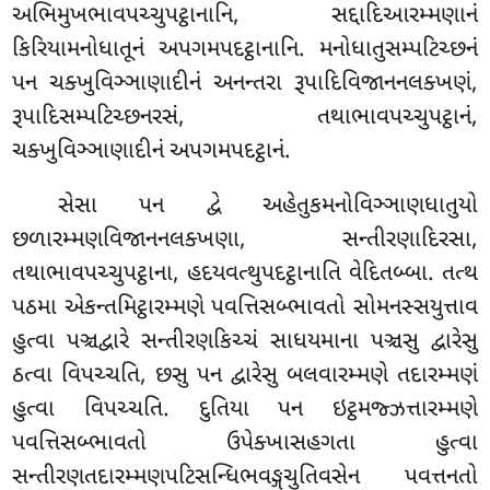
અભિમુખભાવપચ્ચુપટ્ઠાનાનિ, સદ્દાદિઆરમ્મણાનં
કિરિયામનોધાતૂનં અપગમપદટ્ઠાનાનિ. મનોધાતુસમ્પટિચ્છનં
પન ચક્ખુવિઞ્ઞાણાદીનં અનન્તરા રૂપાદિવિજાનનલક્ખણં,
રૂપાદિસમ્પટિચ્છનરસં, તથાભાવપચ્ચુપટ્ઠાનં,
ચક્ખુવિઞ્ઞાણાદીનં અપગમપદટ્ઠાનં.
સેસા પન દ્વે અહેતુકમનોવિઞ્ઞાણધાતુયો
છળારમ્મણવિજાનનલક્ખણા, સન્તીરણાદિરસા,
તથાભાવપચ્ચુપટ્ઠાના, હદયવત્થુપદટ્ઠાનાતિ વેદિતબ્બા. તત્થ
પઠમા એકન્તમિટ્ઠારમ્મણે પવત્તિસબ્ભાવતો સોમનસ્સયુત્તાવ
હુત્વા પઞ્ચદ્વારે સન્તીરણકિચ્ચં સાધયમાના પઞ્ચસુ દ્વારેસુ
ઠત્વા વિપચ્ચતિ, છસુ પન દ્વારેસુ બલવારમ્મણે તદારમ્મણં
હુત્વા વિપચ્ચતિ. દુતિયા
પન ઇટ્ઠમજ્ઝત્તારમ્મણે
પવત્તિસબ્ભાવતો ઉપેક્ખાસહગતા હુત્વા
સન્તીરણતદારમ્મણપટિસન્ધિભવઙ્ગચુતિવસેન પવત્તનતો