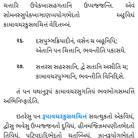
ચત્તારિ ઉપેક્ખાસહગતાનિ ઉપ્પજ્જન્તિ. એવં
સોમનસ્સુપેક્ખાઞાણપ્પયોગભેદતો અટ્ઠવિધં
કામાવચરકુસલચિત્તં વેદિતબ્બં.
.
દસપુઞ્ઞક્રિયાદીનં, વસેન ચ બહૂનિપિ;
૨૬
એતાનિ પન ચિત્તાનિ, ભવન્તીતિ પકાસયે.
.
સત્તરસ સહસ્સાનિ, દ્વે સતાનિ અસીતિ ચ;
૨૭
કામાવચરપુઞ્ઞાનિ, ભવન્તીતિ વિનિદ્દિસે.
તં પન યથાનુરૂપં કામાવચરસુગતિયં ભવભોગસમ્પત્તિં
અભિનિપ્ફાદેતિ.
ઇતરેસુ પન
રૂપાવચરકુસલચિત્તં
સવત્થુકતો એકવિધં,
દ્વીસુ ભવેસુ ઉપ્પજ્જનતો દુવિધં, હીનમજ્ઝિમપણીતભેદતો
તિવિધં, પટિપદાદિભેદતો ચતુબ્બિધં, ઝાનઙ્ગયોગભેદતો