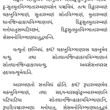
ટ્ઠ-સુતમુતવિઞ્ઞાતારમ્મણવસેન પઞ્ચવિધં. તત્થ દિટ્ઠારમ્મણં
ચક્ખુવિઞ્ઞાણં, સુતારમ્મણં
સોતવિઞ્ઞાણં, મુતારમ્મણં
ઘાનજિવ્હાકાયવિઞ્ઞાણત્તયં, દિટ્ઠસુતમુતારમ્મણં
મનોધાતુસમ્પટિચ્છનં, દિટ્ઠસુતમુતવિઞ્ઞાતારમ્મણં
સેસમનોવિઞ્ઞાણધાતુદ્વયન્તિ.
વત્થુતો છબ્બિધં. કથં? ચક્ખુવિઞ્ઞાણસ્સ ચક્ખુમેવ
વત્થુ, તથા સોતઘાનજિવ્હાકાયવિઞ્ઞાણાનં
સોતઘાનજિવ્હાકાયવત્થુ, અવસેસત્તયસ્સ
હદયવત્થુમેવાતિ.
આરમ્મણતો સત્તવિધં હોતિ. કથં? રૂપારમ્મણમેવ
ચક્ખુવિઞ્ઞાણં, તથા સદ્દગન્ધરસફોટ્ઠબ્બારમ્મણાનિ
પટિપાટિયા સોતઘાનજિવ્હાકાયવિઞ્ઞાણાનિ,
રૂપાદિપઞ્ચારમ્મણા મનોધાતુ, સેસમનોવિઞ્ઞાણધાતુદ્વયં