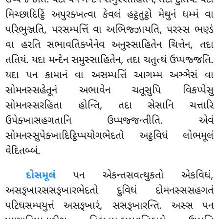
મિચ્છાદિટ્ઠિં અપુરક્ખત્વા કેવલં હટ્ઠતુટ્ઠો મેથુનં ધમ્મં વા
પરિભુઞ્જતિ, પરસમ્પત્તિં વા અભિજ્ઝાયતિ, પરસ્સ ભણ્ડં
વા હરતિ સભાવતિક્ખેનેવ અનુસ્સાહિતેન ચિત્તેન, તદા
તતિયં. યદા મન્દેન સમુસ્સાહિતેન, તદા ચતુત્થં ઉપ્પજ્જતિ.
યદા પન કામાનં વા અસમ્પત્તિં આગમ્મ અઞ્ઞેસં વા
સોમનસ્સહેતૂનં અભાવેન ચતૂસુપિ વિકપ્પેસુ
સોમનસ્સરહિતા હોન્તિ, તદા સેસાનિ ચત્તારિ
ઉપેક્ખાસહગતાનિ ઉપ્પજ્જન્તીતિ. એવં
સોમનસ્સુપેક્ખાદિટ્ઠિપ્પયોગભેદતો અટ્ઠવિધં લોભમૂલં
વેદિતબ્બં.
દોસમૂલં
પન એકન્તસવત્થુકતો એકવિધં,
અસઙ્ખારસસઙ્ખારભેદતો દુવિધં દોમનસ્સસહગતં
પટિઘસમ્પયુત્તં અસઙ્ખારં, સસઙ્ખારન્તિ. અસ્સ પન