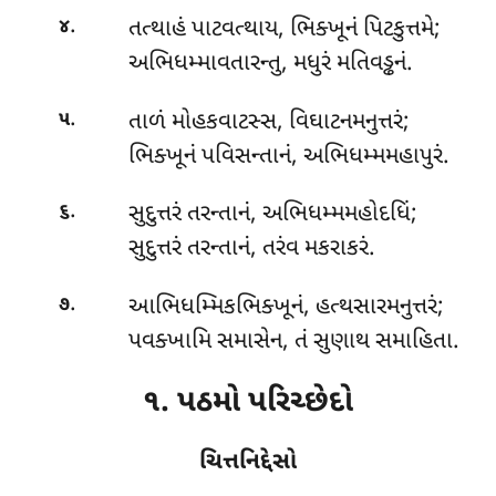
.
તત્થાહં
પાટવત્થાય, ભિક્ખૂનં પિટકુત્તમે;
૪
અભિધમ્માવતારન્તુ, મધુરં મતિવડ્ઢનં.
.
તાળં મોહકવાટસ્સ, વિઘાટનમનુત્તરં;
૫
ભિક્ખૂનં પવિસન્તાનં, અભિધમ્મમહાપુરં.
.
સુદુત્તરં તરન્તાનં, અભિધમ્મમહોદધિં;
૬
સુદુત્તરં તરન્તાનં, તરંવ મકરાકરં.
.
આભિધમ્મિકભિક્ખૂનં, હત્થસારમનુત્તરં;
૭
પવક્ખામિ સમાસેન, તં સુણાથ સમાહિતા.
૧. પઠમો પરિચ્છેદો
ચિત્તનિદ્દેસો