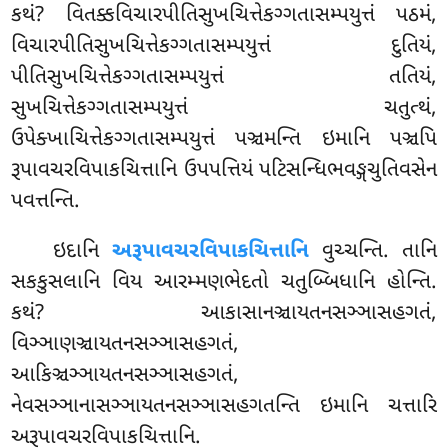
કથં? વિતક્કવિચારપીતિસુખચિત્તેકગ્ગતાસમ્પયુત્તં પઠમં,
વિચારપીતિસુખચિત્તેકગ્ગતાસમ્પયુત્તં દુતિયં,
પીતિસુખચિત્તેકગ્ગતાસમ્પયુત્તં તતિયં,
સુખચિત્તેકગ્ગતાસમ્પયુત્તં ચતુત્થં,
ઉપેક્ખાચિત્તેકગ્ગતાસમ્પયુત્તં પઞ્ચમન્તિ ઇમાનિ પઞ્ચપિ
રૂપાવચરવિપાકચિત્તાનિ ઉપપત્તિયં પટિસન્ધિભવઙ્ગચુતિવસેન
પવત્તન્તિ.
ઇદાનિ
અરૂપાવચરવિપાકચિત્તાનિ
વુચ્ચન્તિ. તાનિ
સકકુસલાનિ વિય આરમ્મણભેદતો ચતુબ્બિધાનિ હોન્તિ.
કથં? આકાસાનઞ્ચાયતનસઞ્ઞાસહગતં,
વિઞ્ઞાણઞ્ચાયતનસઞ્ઞાસહગતં,
આકિઞ્ચઞ્ઞાયતનસઞ્ઞાસહગતં,
નેવસઞ્ઞાનાસઞ્ઞાયતનસઞ્ઞાસહગતન્તિ ઇમાનિ ચત્તારિ
અરૂપાવચરવિપાકચિત્તાનિ.