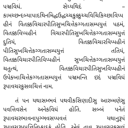
પઞ્ચવિધં. સેય્યથિદં –
કામચ્છન્દબ્યાપાદથિનમિદ્ધઉદ્ધચ્ચકુક્કુચ્ચવિચિકિચ્છાવિપ્પ
હીનં વિતક્કવિચારપીતિસુખચિત્તેકગ્ગતાસમ્પયુત્તં
પઠમં,
વિતક્કવિપ્પહીનં વિચારપીતિસુખચિત્તેકગ્ગતાસમ્પયુત્તં
દુતિયં, વિતક્કવિચારવિપ્પહીનં
પીતિસુખચિત્તેકગ્ગતાસમ્પયુત્તં તતિયં,
વિતક્કવિચારપીતિવિપ્પહીનં સુખચિત્તેકગ્ગતાસમ્પયુત્તં
ચતુત્થં, વિતક્કવિચારપીતિસુખવિપ્પહીનં
ઉપેક્ખાચિત્તેકગ્ગતાસમ્પયુત્તં પઞ્ચમન્તિ ઇદં પઞ્ચવિધં
રૂપાવચરકુસલચિત્તં નામ.
તં પન યથાસમ્ભવં પથવીકસિણાદીસુ આરમ્મણેસુ
પવત્તિવસેન અનેકવિધં હોતિ. સબ્બં પનેતં
રૂપાવચરભાવનાપુઞ્ઞવસપ્પવત્તં યથાનુરૂપં
રૂપાવચરૂપપત્તિનિપ્ફાદકં હોતિ. એવં તાવ રૂપાવચરકુસલં