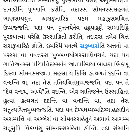
આદિનયપ્પવત્તં સમ્માદિટ્ઠિં પુરક્ખત્વા પરેહિ અનુસ્સાહિતો
દાનાદીનિ પુઞ્ઞાનિ કરોતિ, તદાસ્સ સોમનસ્સસહગતં
ઞાણસમ્પયુત્તં
અસઙ્ખારિકં
પઠમં મહાકુસલચિત્તં
ઉપ્પજ્જતિ. યદા પન વુત્તનયેનેવ હટ્ઠપહટ્ઠો સમ્માદિટ્ઠિં
પુરક્ખત્વા પરેહિ ઉસ્સાહિતો કરોતિ, તદાસ્સ તમેવ ચિત્તં
સસઙ્ખારિકં હોતિ. ઇમસ્મિં પનત્થે
સઙ્ખારો
તિ અત્તનો વા
પરસ્સ વા પવત્તસ્સ પુબ્બપ્પયોગસ્સાધિવચનં. યદા પન
ઞાતિજનસ્સ પટિપત્તિદસ્સનેન જાતપરિચયા બાલકા ભિક્ખૂ
દિસ્વા સોમનસ્સજાતા સહસા યં કિઞ્ચિ હત્થગતં દદન્તિ વા
વન્દન્તિ વા, તદા તેસં તતિયચિત્તમુપ્પજ્જતિ. યદા પન તે
‘‘દેથ વન્દથ, અય્યે’’તિ વદન્તિ, એવં ઞાતિજનેન ઉસ્સાહિતા
હુત્વા હત્થગતં દદન્તિ વા વન્દન્તિ વા, તદા તેસં
ચતુત્થચિત્તમુપ્પજ્જતિ. યદા પન દેય્યધમ્મપ્પટિગ્ગાહકાદીનં
અસમ્પત્તિં વા અઞ્ઞેસં વા સોમનસ્સહેતૂનં અભાવં આગમ્મ
ચતૂસુપિ વિકપ્પેસુ સોમનસ્સરહિતા હોન્તિ, તદા સેસાનિ