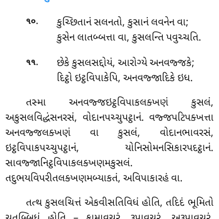
.
કુચ્છિતાનં સલનતો, કુસાનં લવનેન વા;
૧૦
કુસેન લાતબ્બત્તા વા, કુસલન્તિ પવુચ્ચતિ.
.
છેકે કુસલસદ્દોયં, આરોગ્યે અનવજ્જકે;
૧૧
દિટ્ઠો ઇટ્ઠવિપાકેપિ, અનવજ્જાદિકે ઇધ.
તસ્મા અનવજ્જઇટ્ઠવિપાકલક્ખણં કુસલં,
અકુસલવિદ્ધંસનરસં, વોદાનપચ્ચુપટ્ઠાનં. વજ્જપટિપક્ખત્તા
અનવજ્જલક્ખણં વા કુસલં, વોદાનભાવરસં,
ઇટ્ઠવિપાકપચ્ચુપટ્ઠાનં, યોનિસોમનસિકારપદટ્ઠાનં.
સાવજ્જાનિટ્ઠવિપાકલક્ખણમકુસલં.
તદુભયવિપરીતલક્ખણમબ્યાકતં, અવિપાકારહં વા.
તત્થ
કુસલચિત્તં એકવીસતિવિધં હોતિ, તદિદં ભૂમિતો
ચતુબ્બિધં હોતિ – કામાવચરં, રૂપાવચરં, અરૂપાવચરં,