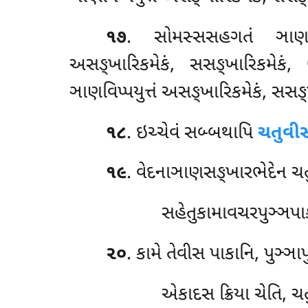
૧૭
. સોમસ્સસહગતં ઞાણસમ્પ
અસઙ્ખારિકમેકં
, સસઙ્ખારિકમેકં, 
ઞાણવિપ્પયુત્તં અસઙ્ખારિકમેકં, સસઙ
૧૮
. ઇચ્ચેવં સબ્બથાપિ
ચતુવીસ
૧૯
. વેદનાઞાણસઙ્ખારભેદેન ચ
સહેતુકામાવચરપુઞ્ઞપાક
૨૦
. કામે તેવીસ પાકાનિ, પુઞ્ઞા
એકાદસ ક્રિયા ચેતિ, 