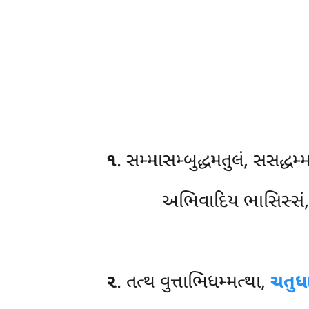
૧
. સમ્માસમ્બુદ્ધમતુલં
, સસદ્ધમ્મ
અભિવાદિય ભાસિસ્સં, 
૨
. તત્થ વુત્તાભિધમ્મત્થા,
ચતુધ