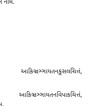
િ નામ.
, આકિઞ્ચઞ્ઞાયતનકુસલચિત્તં,
, આકિઞ્ચઞ્ઞાયતનવિપાકચિત્તં,
મ.