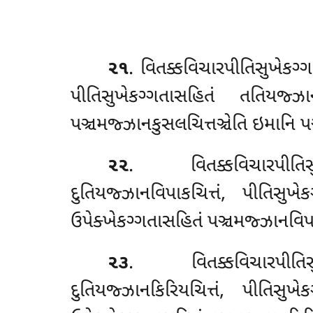
૨૧
. વિતક્કવિચારપીતિસુખેકગ્
પીતિસુખેકગ્ગતાસહિતં તતિયજ્ઝાન
પઞ્ચમજ્ઝાનકુસલચિત્તઞ્ચેતિ ઇમાનિ પ
૨૨
. વિતક્કવિચારપીતિસુ
દુતિયજ્ઝાનવિપાકચિત્તં, પીતિસુખ
ઉપેક્ખેકગ્ગતાસહિતં પઞ્ચમજ્ઝાનવિપા
૨૩
. વિતક્કવિચારપીતિસુ
દુતિયજ્ઝાનકિરિયચિત્તં, પીતિસુખે