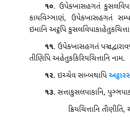
૧૦
. ઉપેક્ખાસહગતં કુસલવિપા
કાયવિઞ્ઞાણં, ઉપેક્ખાસહગતં સમ્પટ
ઇમાનિ અટ્ઠપિ કુસલવિપાકાહેતુકચિત્ત
૧૧
. ઉપેક્ખાસહગતં
પઞ્ચદ્વાર
તીણિપિ અહેતુકકિરિયચિત્તાનિ નામ.
૧૨
. ઇચ્ચેવ સબ્બથાપિ
અટ્ઠારસ
૧૩
. સત્તાકુસલપાકાનિ, પુઞ્ઞપા
ક્રિયચિત્તાનિ તીણીતિ, 