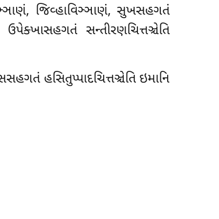
ઞ્ઞાણં, જિવ્હાવિઞ્ઞાણં, સુખસહગતં
 ઉપેક્ખાસહગતં સન્તીરણચિત્તઞ્ચેતિ
્સસહગતં હસિતુપ્પાદચિત્તઞ્ચેતિ ઇમાનિ