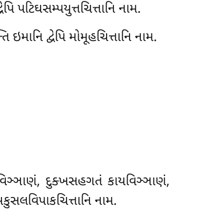
પિ પટિઘસમ્પયુત્તચિત્તાનિ નામ.
તિ ઇમાનિ દ્વેપિ મોમૂહચિત્તાનિ નામ.
િઞ્ઞાણં
, દુક્ખસહગતં કાયવિઞ્ઞાણં,
અકુસલવિપાકચિત્તાનિ નામ.