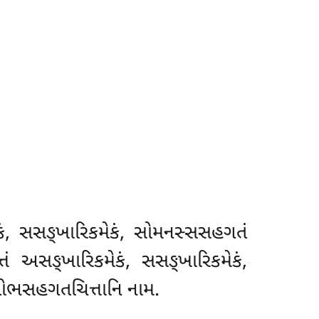
ેકં, સસઙ્ખારિકમેકં, સોમનસ્સસહગતં
્તં અસઙ્ખારિકમેકં, સસઙ્ખારિકમેકં,
િ લોભસહગતચિત્તાનિ નામ.