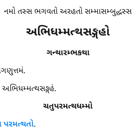
નમો તસ્સ ભગવતો અરહતો સમ્માસમ્બુદ્ધસ્સ
અભિધમ્મત્થસઙ્ગહો
ગન્થારમ્ભકથા
ગણુત્તમં.
અભિધમ્મત્થસઙ્ગહં.
ચતુપરમત્થધમ્મો
ા પરમત્થતો
.