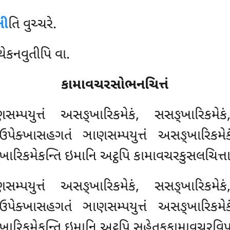
ની
તિ વુચ્ચરે.
થેકનવુતીપિ વા.
કામાવચરસોભનચિત્તં
પયુત્તં અસઙ્ખારિકમેકં, સસઙ્ખારિકમેકં
ઉપેક્ખાસહગતં ઞાણસમ્પયુત્તં અસઙ્ખારિકમે
્ખારિકમેકન્તિ ઇમાનિ અટ્ઠપિ કામાવચરકુસલચિત્ત
્પયુત્તં અસઙ્ખારિકમેકં, સસઙ્ખારિકમ
ઉપેક્ખાસહગતં ઞાણસમ્પયુત્તં અસઙ્ખારિકમે
્ખારિકમેકન્તિ ઇમાનિ અટ્ઠપિ સહેતુકકામાવચરવિપ