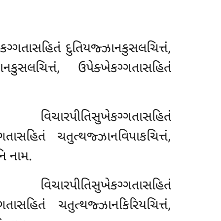
કગ્ગતાસહિતં દુતિયજ્ઝાનકુસલચિત્તં,
કુસલચિત્તં, ઉપેક્ખેકગ્ગતાસહિતં
, વિચારપીતિસુખેકગ્ગતાસહિતં
કગ્ગતાસહિતં
ચતુત્થજ્ઝાનવિપાકચિત્તં,
નિ નામ.
, વિચારપીતિસુખેકગ્ગતાસહિતં
ગતાસહિતં ચતુત્થજ્ઝાનકિરિયચિત્તં,