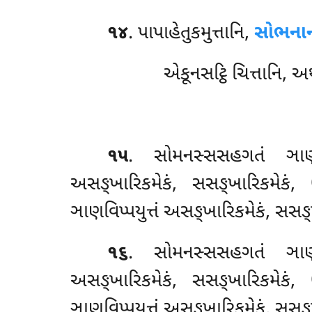
૧૪
. પાપાહેતુકમુત્તાનિ,
સોભના
એકૂનસટ્ઠિ ચિત્તાનિ, અ
૧૫
. સોમનસ્સસહગતં ઞાણસમ્
અસઙ્ખારિકમેકં, સસઙ્ખારિકમેકં, 
ઞાણવિપ્પયુત્તં અસઙ્ખારિકમેકં, સસઙ
૧૬
. સોમનસ્સસહગતં ઞાણસમ
અસઙ્ખારિકમેકં, સસઙ્ખારિકમેકં, 
ઞાણવિપ્પયુત્તં અસઙ્ખારિકમેકં, સસઙ