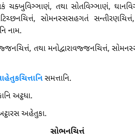
કં ચક્ખુવિઞ્ઞાણં, તથા સોતવિઞ્ઞાણં, ઘાનવિ
િચ્છનચિત્તં, સોમનસ્સસહગતં સન્તીરણચિત્તં,
ાનિ નામ.
ાવજ્જનચિત્તં, તથા મનોદ્વારાવજ્જનચિત્તં, સોમનસ
ાહેતુકચિત્તાનિ
સમત્તાનિ.
કાનિ અટ્ઠધા.
અટ્ઠારસ અહેતુકા.
સોભનચિત્તં