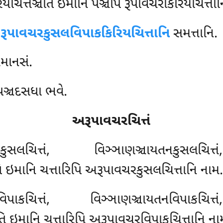
ચિત્તઞ્ચેતિ ઇમાનિ પઞ્ચપિ રૂપાવચરકિરિયચિત્તાન
 રૂપાવચરકુસલવિપાકકિરિયચિત્તાનિ
સમત્તાનિ.
રમાનસં.
 પઞ્ચદસધા ભવે.
અરૂપાવચરચિત્તં
ચિત્તં, વિઞ્ઞાણઞ્ચાયતનકુસલચિત્તં
િ ઇમાનિ ચત્તારિપિ અરૂપાવચરકુસલચિત્તાનિ નામ.
કચિત્તં, વિઞ્ઞાણઞ્ચાયતનવિપાકચિત્તં
તિ ઇમાનિ ચત્તારિપિ અરૂપાવચરવિપાકચિત્તાનિ ના