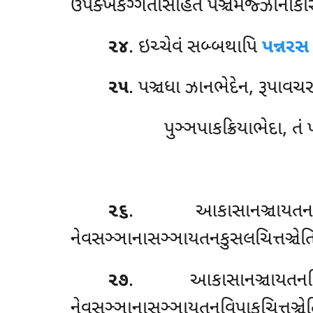
ઉપેક્ખેકગ્ગતાસહિતં પઞ્ચમજ્ઝાનકિરિય
૨૪
. ઇચ્ચેવં સબ્બથાપિ
પન્નરસ
૨૫
. પઞ્ચધા ઝાનભેદેન, રૂપાવચ
પુઞ્ઞપાકક્રિયાભેદા, તં
૨૬
. આકાસાનઞ્ચાયતનકુસલ
નેવસઞ્ઞાનાસઞ્ઞાયતનકુસલચિત્તઞ્ચેત
૨૭
. આકાસાનઞ્ચાયતનવિપા
નેવસઞ્ઞાનાસઞ્ઞાયતનવિપાકચિત્તઞ્ચે