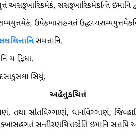
તં અસઙ્ખારિકમેકં, સસઙ્ખારિકમેકન્તિ ઇમાનિ દ્વે
પયુત્તમેકં, ઉપેક્ખાસહગતં ઉદ્ધચ્ચસમ્પયુત્તમેકન્
ુસલચિત્તાનિ
સમત્તાનિ.
નિ ચ દ્વિધા.
વાદસાકુસલા સિયું.
અહેતુકચિત્તં
ાણં, તથા સોતવિઞ્ઞાણં, ઘાનવિઞ્ઞાણં, જિવ્હાવ
ેક્ખાસહગતં સન્તીરણચિત્તઞ્ચેતિ ઇમાનિ સત્તપિ 