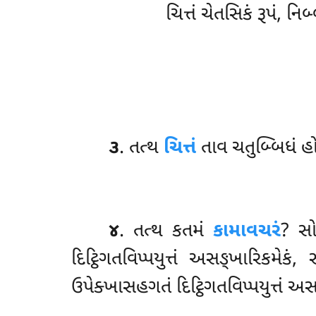
ચિત્તં ચેતસિકં રૂપં, ન
૩
. તત્થ
ચિત્તં
તાવ ચતુબ્બિધં હોત
૪
. તત્થ કતમં
કામાવચરં
? સો
દિટ્ઠિગતવિપ્પયુત્તં અસઙ્ખારિકમેકં,
ઉપેક્ખાસહગતં દિટ્ઠિગતવિપ્પયુત્તં 