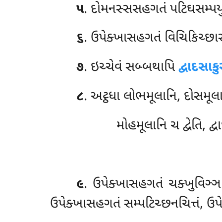
૫
. દોમનસ્સસહગતં પટિઘસમ્પયુત્
૬
. ઉપેક્ખાસહગતં વિચિકિચ્છાસમ્
૭
. ઇચ્ચેવં સબ્બથાપિ
દ્વાદસાક
૮
. અટ્ઠધા લોભમૂલાનિ, દોસમૂલા
મોહમૂલાનિ ચ દ્વેતિ, દ્
૯
. ઉપેક્ખાસહગતં ચક્ખુવિઞ્ઞ
ઉપેક્ખાસહગતં સમ્પટિચ્છનચિત્તં, ઉપ