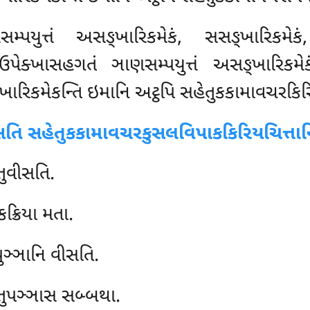
યુત્તં અસઙ્ખારિકમેકં, સસઙ્ખારિકમેકં,
ઉપેક્ખાસહગતં ઞાણસમ્પયુત્તં અસઙ્ખારિકમેક
્ખારિકમેકન્તિ ઇમાનિ અટ્ઠપિ સહેતુકકામાવચરકિર
તિ સહેતુકકામાવચરકુસલવિપાકકિરિયચિત્તાન
તુવીસતિ.
ક્રિયા મતા.
પુઞ્ઞાનિ વીસતિ.
ચતુપઞ્ઞાસ સબ્બથા.