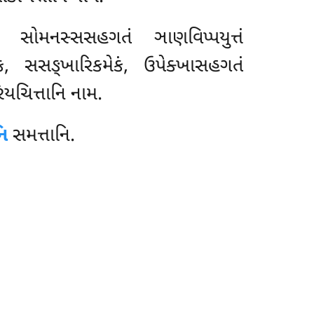
 સોમનસ્સસહગતં ઞાણવિપ્પયુત્તં
ં, સસઙ્ખારિકમેકં, ઉપેક્ખાસહગતં
િયચિત્તાનિ નામ.
િ
સમત્તાનિ.