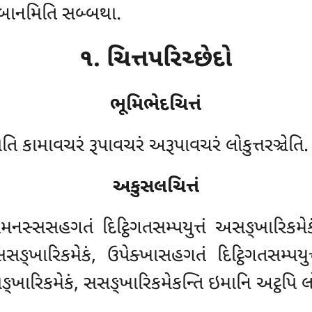
િબ્બાનમિતિ સબ્બથા.
૧. ચિત્તપરિચ્છેદો
ભૂમિભેદચિત્તં
િ કામાવચરં રૂપાવચરં અરૂપાવચરં લોકુત્તરઞ્ચેતિ.
અકુસલચિત્તં
મનસ્સસહગતં દિટ્ઠિગતસમ્પયુત્તં અસઙ્ખારિકમ
 સસઙ્ખારિકમેકં
, ઉપેક્ખાસહગતં દિટ્ઠિગતસમ્પયુત
અસઙ્ખારિકમેકં, સસઙ્ખારિકમેકન્તિ ઇમાનિ અટ્ઠપ