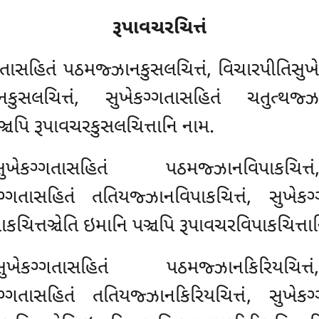
રૂપાવચરચિત્તં
ગતાસહિતં પઠમજ્ઝાનકુસલચિત્તં, વિચારપીતિસુખે
કુસલચિત્તં, સુખેકગ્ગતાસહિતં ચતુત્થજ્ઝાન
ઞ્ચપિ રૂપાવચરકુસલચિત્તાનિ નામ.
ખેકગ્ગતાસહિતં પઠમજ્ઝાનવિપાકચિત્તં
ેકગ્ગતાસહિતં તતિયજ્ઝાનવિપાકચિત્તં, સુખે
કચિત્તઞ્ચેતિ ઇમાનિ પઞ્ચપિ રૂપાવચરવિપાકચિત્તા
ખેકગ્ગતાસહિતં પઠમજ્ઝાનકિરિયચિત્તં
કગ્ગતાસહિતં તતિયજ્ઝાનકિરિયચિત્તં
, સુખેકગ્