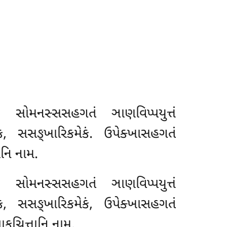
, સોમનસ્સસહગતં ઞાણવિપ્પયુત્તં
કં, સસઙ્ખારિકમેકં. ઉપેક્ખાસહગતં
ાનિ નામ.
ેકં, સોમનસ્સસહગતં
ઞાણવિપ્પયુત્તં
કં, સસઙ્ખારિકમેકં, ઉપેક્ખાસહગતં
ાકચિત્તાનિ નામ.