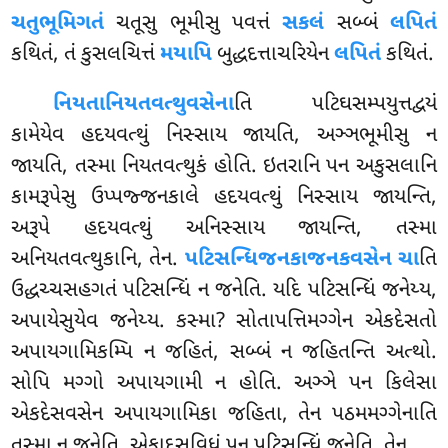
ચતુભૂમિગતં
ચતૂસુ ભૂમીસુ પવત્તં
સકલં
સબ્બં
લપિતં
કથિતં, તં કુસલચિત્તં
મયાપિ
બુદ્ધદત્તાચરિયેન
લપિતં
કથિતં.
નિયતાનિયતવત્થુવસેના
તિ પટિઘસમ્પયુત્તદ્વયં
કામેયેવ હદયવત્થું નિસ્સાય જાયતિ, અઞ્ઞભૂમીસુ ન
જાયતિ, તસ્મા નિયતવત્થુકં હોતિ. ઇતરાનિ પન અકુસલાનિ
કામરૂપેસુ ઉપ્પજ્જનકાલે હદયવત્થું નિસ્સાય જાયન્તિ,
અરૂપે હદયવત્થું અનિસ્સાય જાયન્તિ, તસ્મા
અનિયતવત્થુકાનિ, તેન.
પટિસન્ધિજનકાજનકવસેન ચા
તિ
ઉદ્ધચ્ચસહગતં પટિસન્ધિં ન જનેતિ. યદિ પટિસન્ધિં જનેય્ય,
અપાયેસુયેવ જનેય્ય. કસ્મા? સોતાપત્તિમગ્ગેન એકદેસતો
અપાયગામિકમ્પિ ન જહિતં, સબ્બં ન જહિતન્તિ અત્થો.
સોપિ મગ્ગો અપાયગામી ન હોતિ. અઞ્ઞે પન કિલેસા
એકદેસવસેન અપાયગામિકા જહિતા, તેન પઠમમગ્ગેનાતિ
તસ્મા ન જનેતિ. એકાદસવિધં પન પટિસન્ધિં જનેતિ, તેન.