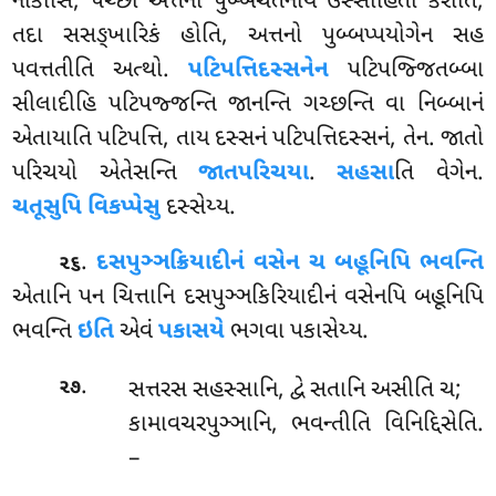
નાકાસિ, પચ્છા અત્તનો પુબ્બચેતનાય ઉસ્સાહિતો કરોતિ,
તદા સસઙ્ખારિકં હોતિ, અત્તનો પુબ્બપ્પયોગેન સહ
પવત્તતીતિ અત્થો.
પટિપત્તિદસ્સનેન
પટિપજ્જિતબ્બા
સીલાદીહિ પટિપજ્જન્તિ જાનન્તિ ગચ્છન્તિ વા નિબ્બાનં
એતાયાતિ પટિપત્તિ, તાય દસ્સનં પટિપત્તિદસ્સનં, તેન. જાતો
પરિચયો એતેસન્તિ
જાતપરિચયા
.
સહસા
તિ વેગેન.
ચતૂસુપિ વિકપ્પેસુ
દસ્સેય્ય.
.
દસપુઞ્ઞક્રિયાદીનં વસેન ચ બહૂનિપિ ભવન્તિ
૨૬
એતાનિ પન ચિત્તાનિ દસપુઞ્ઞકિરિયાદીનં વસેનપિ બહૂનિપિ
ભવન્તિ
ઇતિ
એવં
પકાસયે
ભગવા પકાસેય્ય.
.
સત્તરસ સહસ્સાનિ, દ્વે સતાનિ અસીતિ ચ;
૨૭
કામાવચરપુઞ્ઞાનિ, ભવન્તીતિ વિનિદ્દિસેતિ.
–