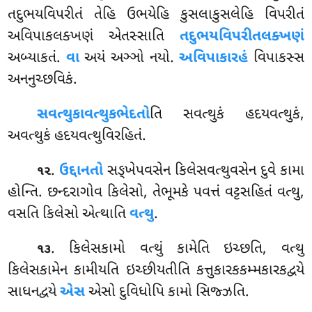
તદુભયવિપરીતં તેહિ ઉભયેહિ કુસલાકુસલેહિ વિપરીતં
અવિપાકલક્ખણં એતસ્સાતિ
તદુભયવિપરીતલક્ખણં
અબ્યાકતં.
વા
અયં અઞ્ઞો નયો.
અવિપાકારહં
વિપાકસ્સ
અનનુચ્છવિકં.
સવત્થુકાવત્થુકભેદતો
તિ સવત્થુકં હદયવત્થુકં,
અવત્થુકં હદયવત્થુવિરહિતં.
.
ઉદ્દાનતો
સઙ્ખેપવસેન કિલેસવત્થુવસેન દુવે કામા
૧૨
હોન્તિ. છન્દરાગોવ કિલેસો, તેભૂમકે પવત્તં વટ્ટસહિતં વત્થુ,
વસતિ કિલેસો એત્થાતિ
વત્થુ
.
. કિલેસકામો વત્થું કામેતિ ઇચ્છતિ, વત્થુ
૧૩
કિલેસકામેન કામીયતિ ઇચ્છીયતીતિ કત્તુકારકકમ્મકારકદ્વયે
સાધનદ્વયે
એસ
એસો દુવિધોપિ કામો સિજ્ઝતિ.