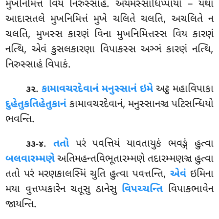
મુખનિમિત્તં વિય નિરુસ્સાહં. અયમસ્સાધિપ્પાયો – યથા
આદાસતલે મુખનિમિત્તં મુખે ચલિતે ચલતિ, અચલિતે ન
ચલતિ, મુખસ્સ કારણં વિના મુખનિમિત્તસ્સ વિય કારણં
નત્થિ, એવં કુસલકારણા વિપાકસ્સ અઞ્ઞં કારણં નત્થિ,
નિરુસ્સાહં વિપાકં.
.
કામાવચરદેવાનં મનુસ્સાનં ઇમે
અટ્ઠ મહાવિપાકા
૩૨
દુહેતુકતિહેતુકાનં
કામાવચરદેવાનં, મનુસ્સાનઞ્ચ પટિસન્ધિયો
ભવન્તિ.
.
તતો
પરં પવત્તિયં યાવતાયુકં ભવઙ્ગં હુત્વા
૩૩-૪
બલવારમ્મણે
અતિમહન્તવિભૂતારમ્મણે
તદારમ્મણઞ્ચ હુત્વા
તતો પરં મરણકાલસ્મિં ચુતિ હુત્વા પવત્તન્તિ
,
એવં
ઇમિના
મયા વુત્તપ્પકારેન ચતૂસુ ઠાનેસુ
વિપચ્ચન્તિ
વિપાકભાવેન
જાયન્તિ.