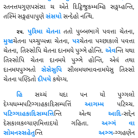
રતનત્તયગુણપસંસા ચ એતે દિટ્ઠિજુકમ્મમ્હિ સઙ્ગય્હન્તિ,
તસ્મિં સઙ્ગહપાપુણે
સંસયો
સન્દેહો નત્થિ.
.
પુરિમા ચેતના
તતો પુબ્બભાગે પવત્તા ચેતના,
૨૫
મુઞ્ચ
ચેતના પચ્ચુપ્પન્ના ચેતના,
પર
ચેતના પચ્છાકાલે પવત્તા
ચેતના, તિસ્સોપિ ચેતના દાનમયે પુઞ્ઞે હોન્તિ.
એવ
ન્તિ યથા
તિસ્સોપિ ચેતના દાનમયે પુઞ્ઞે હોન્તિ, એવં તથા
દાનમયપુઞ્ઞતો
સેસેસુપિ
સીલમયભાવનામયેસુ તિસ્સો
ચેતના પણ્ડિતો
દીપયે
કથેય્ય.
હિ
સચ્ચં યદા પન યો પુગ્ગલો
દેય્યધમ્મપટિગ્ગાહકાદિસમ્પત્તિં
આગમ્મ
પટિચ્ચ.
પટિગ્ગાહકાદિસમ્પત્તિ
ન્તિ એત્થ
આદિ
-સદ્દેન
દેસકાલકલ્યાણમિત્તાદયો ગહિતા.
અઞ્ઞં વા
સોમનસ્સહેતુ
ન્તિ
અઞ્ઞ
-ગ્ગહણેન