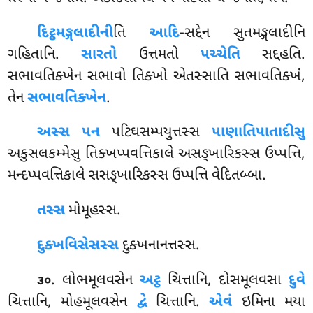
દિટ્ઠમઙ્ગલાદીની
તિ
આદિ
-સદ્દેન સુતમઙ્ગલાદીનિ
ગહિતાનિ.
સારતો
ઉત્તમતો
પચ્ચેતિ
સદ્દહતિ.
સભાવતિક્ખેન સભાવો તિક્ખો એતસ્સાતિ સભાવતિક્ખં,
તેન
સભાવતિક્ખેન
.
અસ્સ
પન
પટિઘસમ્પયુત્તસ્સ
પાણાતિપાતાદીસુ
અકુસલકમ્મેસુ તિક્ખપ્પવત્તિકાલે અસઙ્ખારિકસ્સ ઉપ્પત્તિ,
મન્દપ્પવત્તિકાલે સસઙ્ખારિકસ્સ ઉપ્પત્તિ વેદિતબ્બા.
તસ્સ
મોમૂહસ્સ.
દુક્ખવિસેસસ્સ
દુક્ખનાનત્તસ્સ.
. લોભમૂલવસેન
અટ્ઠ
ચિત્તાનિ, દોસમૂલવસા
દુવે
૩૦
ચિત્તાનિ, મોહમૂલવસેન
દ્વે
ચિત્તાનિ.
એવં
ઇમિના મયા