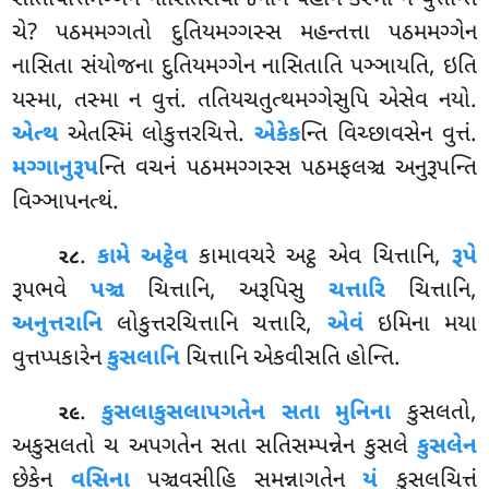
ચે? પઠમમગ્ગતો દુતિયમગ્ગસ્સ મહન્તત્તા પઠમમગ્ગેન
નાસિતા સંયોજના દુતિયમગ્ગેન નાસિતાતિ પઞ્ઞાયતિ, ઇતિ
યસ્મા, તસ્મા ન વુત્તં. તતિયચતુત્થમગ્ગેસુપિ એસેવ નયો.
એત્થ
એતસ્મિં લોકુત્તરચિત્તે.
એકેક
ન્તિ વિચ્છાવસેન વુત્તં.
મગ્ગાનુરૂપ
ન્તિ વચનં પઠમમગ્ગસ્સ પઠમફલઞ્ચ અનુરૂપન્તિ
વિઞ્ઞાપનત્થં.
.
કામે અટ્ઠેવ
કામાવચરે અટ્ઠ એવ ચિત્તાનિ,
રૂપે
૨૮
રૂપભવે
પઞ્ચ
ચિત્તાનિ, અરૂપિસુ
ચત્તારિ
ચિત્તાનિ,
અનુત્તરાનિ
લોકુત્તરચિત્તાનિ ચત્તારિ,
એવં
ઇમિના મયા
વુત્તપ્પકારેન
કુસલાનિ
ચિત્તાનિ એકવીસતિ હોન્તિ.
.
કુસલાકુસલાપગતેન
સતા મુનિના
કુસલતો,
૨૯
અકુસલતો ચ અપગતેન સતા સતિસમ્પન્નેન કુસલે
કુસલેન
છેકેન
વસિના
પઞ્ચવસીહિ સમન્નાગતેન
યં
કુસલચિત્તં