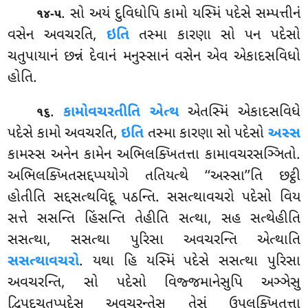
. સો
અયં દુવિધોપિ કામો યસ્મિં પદેસે સમ્પત્તીનં
૧૪-૫
વસેન અવચરતિ,
ઇતિ
તસ્મા કારણા સો પન પદેસો
ચતુપાયાનં છન્નં દેવાનં મનુસ્સાનં વસેન એવ એકાદસવિધો
હોતિ.
.
કામોવચરતીતિ એત્થ
એતસ્મિં એકાદસવિધે
૧૬
પદેસે કામો અવચરતિ,
ઇતિ
તસ્મા કારણા સો પદેસો
અસ્સ
કામસ્સ અનેન કામેન અભિલક્ખિતત્તા કામાવચરસઞ્ઞિતો.
અભિલક્ખિતસદ્દપ્પયોગે તતિયત્થે ‘‘અસ્સા’’તિ છટ્ઠી
હોતીતિ સદ્દસત્થવિદૂ પઠન્તિ. સસત્થાવચરો પદેસો વિય
સત્તે સસન્તિ હિંસન્તિ તેહીતિ સત્થા, સહ સત્થેહીતિ
સસત્થા, સસત્થા પુરિસા અવચરન્તિ એત્થાતિ
સસત્થાવચરો
. યથા હિ યસ્મિં પદેસે સસત્થા પુરિસા
અવચરન્તિ, સો પદેસો વિજ્જમાનેસુપિ
અઞ્ઞેસુ
દ્વિપદચતુપ્પદેસુ અવચરન્તેસુ તેસં ઉપલક્ખિતત્તા