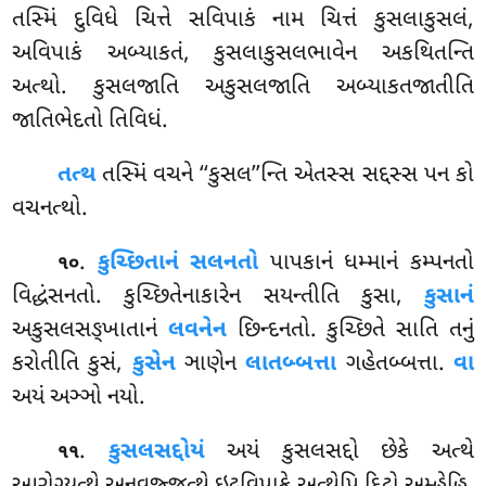
તસ્મિં દુવિધે ચિત્તે સવિપાકં નામ ચિત્તં કુસલાકુસલં,
અવિપાકં અબ્યાકતં, કુસલાકુસલભાવેન અકથિતન્તિ
અત્થો. કુસલજાતિ અકુસલજાતિ અબ્યાકતજાતીતિ
જાતિભેદતો તિવિધં.
તત્થ
તસ્મિં વચને ‘‘કુસલ’’ન્તિ એતસ્સ સદ્દસ્સ પન કો
વચનત્થો.
.
કુચ્છિતાનં સલનતો
પાપકાનં ધમ્માનં કમ્પનતો
૧૦
વિદ્ધંસનતો. કુચ્છિતેનાકારેન સયન્તીતિ કુસા,
કુસાનં
અકુસલસઙ્ખાતાનં
લવનેન
છિન્દનતો. કુચ્છિતે સાતિ તનું
કરોતીતિ કુસં,
કુસેન
ઞાણેન
લાતબ્બત્તા
ગહેતબ્બત્તા.
વા
અયં અઞ્ઞો નયો.
.
કુસલસદ્દોયં
અયં કુસલસદ્દો છેકે અત્થે
૧૧