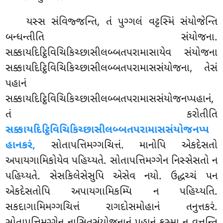
યસ્સ સંવિજ્જન્તિ, તં પુગ્ગલં વટ્ટસ્મિં સંયોજેન્તિ
બન્ધન્તીતિ સંયોજના.
સક્કાયદિટ્ઠિવિચિકિચ્છાસીલબ્બતપરામાસાયેવ સંયોજના
સક્કાયદિટ્ઠિવિચિકિચ્છાસીલબ્બતપરામાસસંયોજના, તેસં
પહાનં
સક્કાયદિટ્ઠિવિચિકિચ્છાસીલબ્બતપરામાસસંયોજનપ્પહાનં,
તં કરોતીતિ
સક્કાયદિટ્ઠિવિચિકિચ્છાસીલબ્બતપરામાસસંયોજનપ્પ
હાનકરં,
સોતાપત્તિમગ્ગચિત્તં. માનોપિ એકદેસતો
અપાયગામિકોયેવ પહિય્યતે. સોતાપત્તિમગ્ગેન નિસ્સેસતો ન
પહિય્યતે. સેસકિલેસેસુપિ
એસેવ નયો. ઉદ્ધચ્ચં પન
એકદેસતોપિ અપાયગામિકમ્પિ ન પહિય્યતિ.
સકદાગામિમગ્ગચિત્તં રાગદોસમોહાનં તનુત્તકરં.
સોતાપત્તિમગ્ગેન નાસિતસંયોજનાનં પહાનં કસ્મા ન વુત્તન્તિ