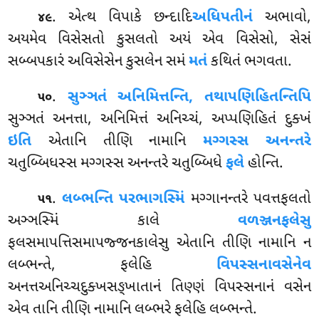
. એત્થ વિપાકે છન્દાદિ
અધિપતીનં
અભાવો,
૪૯
અયમેવ વિસેસતો કુસલતો અયં એવ વિસેસો, સેસં
સબ્બપકારં અવિસેસેન કુસલેન સમં
મતં
કથિતં ભગવતા.
.
સુઞ્ઞતં અનિમિત્તન્તિ, તથાપણિહિતન્તિપિ
૫૦
સુઞ્ઞતં અનત્તા, અનિમિત્તં અનિચ્ચં, અપ્પણિહિતં દુક્ખં
ઇતિ
એતાનિ તીણિ નામાનિ
મગ્ગસ્સ અનન્તરે
ચતુબ્બિધસ્સ મગ્ગસ્સ અનન્તરે ચતુબ્બિધે
ફલે
હોન્તિ.
.
લબ્ભન્તિ પરભાગસ્મિં
મગ્ગાનન્તરે પવત્તફલતો
૫૧
અઞ્ઞસ્મિં કાલે
વળઞ્જનફલેસુ
ફલસમાપત્તિસમાપજ્જનકાલેસુ એતાનિ તીણિ નામાનિ ન
લબ્ભન્તે, ફલેહિ
વિપસ્સનાવસેનેવ
અનત્તઅનિચ્ચદુક્ખસઙ્ખાતાનં
તિણ્ણં વિપસ્સનાનં વસેન
એવ તાનિ તીણિ નામાનિ લબ્ભરે ફલેહિ લબ્ભન્તે.