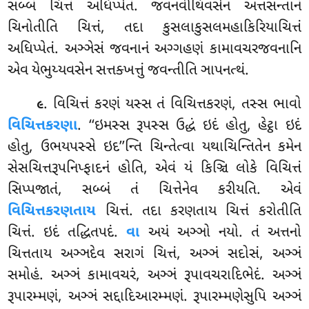
સબ્બં ચિત્તં અધિપ્પેતં. જવનવીથિવસેન અત્તસન્તાનં
ચિનોતીતિ ચિત્તં, તદા કુસલાકુસલમહાકિરિયાચિત્તં
અધિપ્પેતં. અઞ્ઞેસં જવનાનં અગ્ગહણં કામાવચરજવનાનિ
એવ યેભુય્યવસેન સત્તક્ખત્તું જવન્તીતિ ઞાપનત્થં.
. વિચિત્તં
કરણં યસ્સ તં વિચિત્તકરણં, તસ્સ ભાવો
૯
વિચિત્તકરણા
. ‘‘ઇમસ્સ રૂપસ્સ ઉદ્ધં ઇદં હોતુ, હેટ્ઠા ઇદં
હોતુ, ઉભયપસ્સે ઇદ’’ન્તિ ચિન્તેત્વા યથાચિન્તિતેન કમેન
સેસચિત્તરૂપનિપ્ફાદનં હોતિ, એવં યં કિઞ્ચિ લોકે વિચિત્તં
સિપ્પજાતં, સબ્બં તં ચિત્તેનેવ કરીયતિ. એવં
વિચિત્તકરણતાય
ચિત્તં. તદા કરણતાય ચિત્તં કરોતીતિ
ચિત્તં. ઇદં તદ્ધિતપદં.
વા
અયં અઞ્ઞો નયો
. તં અત્તનો
ચિત્તતાય અઞ્ઞદેવ સરાગં ચિત્તં, અઞ્ઞં સદોસં, અઞ્ઞં
સમોહં. અઞ્ઞં કામાવચરં, અઞ્ઞં રૂપાવચરાદિભેદં. અઞ્ઞં
રૂપારમ્મણં, અઞ્ઞં સદ્દાદિઆરમ્મણં. રૂપારમ્મણેસુપિ અઞ્ઞં