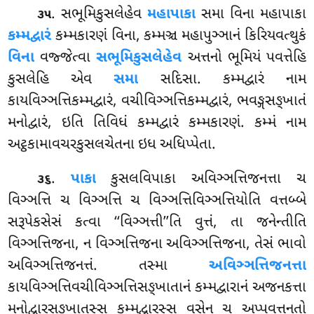
. સભૂમિકુસલેહેવ
મહાપાકા
સમા વિના મહાપાકા
૩૫
કમ્મદ્વારં
કમ્મકારણં વિના, કમ્મઞ્ચ મહાપુઞ્ઞાનં કિરિયવત્થુકં
વિના
વજ્જેત્વા
સભૂમિકુસલેહેવ
અત્તનો ભૂમિયં પવત્તેહિ
કુસલેહિ એવ
સમા
સદિસા. કમ્મદ્વારં નામ
કાયવિઞ્ઞત્તિકમ્મદ્વારં, વચીવિઞ્ઞત્તિકમ્મદ્વારં, ભવઙ્ગસઙ્ખાતં
મનોદ્વારં, ઇતિ તિવિધં કમ્મદ્વારં કમ્મકારણં. કમ્મં નામ
અટ્ઠકામાવચરકુસલચેતના ઇધ અધિપ્પેતા.
.
પાકા
કુસલવિપાકા અવિઞ્ઞત્તિજનત્તા ચ
૩૬
વિઞ્ઞત્તિ ચ વિઞ્ઞત્તિ ચ વિઞ્ઞત્તિવિઞ્ઞત્તિયોતિ વત્તબ્બે
સરૂપેકસેસં કત્વા ‘‘વિઞ્ઞત્તી’’તિ વુત્તં, તા જનેન્તીતિ
વિઞ્ઞત્તિજના, ન વિઞ્ઞત્તિજના અવિઞ્ઞત્તિજના, તેસં ભાવો
અવિઞ્ઞત્તિજનત્તં. તસ્મા
અવિઞ્ઞત્તિજનત્તા
કાયવિઞ્ઞત્તિવચીવિઞ્ઞત્તિસઙ્ખાતાનં કમ્મદ્વારાનં અજનકત્તા
મનોદ્વારસઙ્ખાતસ્સ કમ્મદ્વારસ્સ વસેન ચ અપ્પવત્તનતો