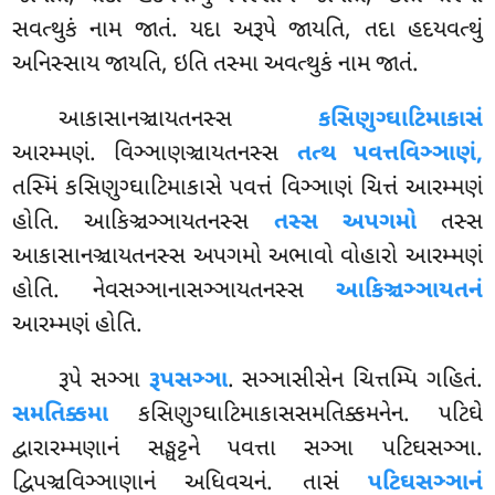
સવત્થુકં નામ જાતં. યદા અરૂપે જાયતિ, તદા હદયવત્થું
અનિસ્સાય જાયતિ, ઇતિ તસ્મા અવત્થુકં નામ જાતં.
આકાસાનઞ્ચાયતનસ્સ
કસિણુગ્ઘાટિમાકાસં
આરમ્મણં. વિઞ્ઞાણઞ્ચાયતનસ્સ
તત્થ પવત્તવિઞ્ઞાણં,
તસ્મિં કસિણુગ્ઘાટિમાકાસે પવત્તં વિઞ્ઞાણં ચિત્તં આરમ્મણં
હોતિ. આકિઞ્ચઞ્ઞાયતનસ્સ
તસ્સ અપગમો
તસ્સ
આકાસાનઞ્ચાયતનસ્સ અપગમો અભાવો વોહારો આરમ્મણં
હોતિ. નેવસઞ્ઞાનાસઞ્ઞાયતનસ્સ
આકિઞ્ચઞ્ઞાયતનં
આરમ્મણં હોતિ.
રૂપે સઞ્ઞા
રૂપસઞ્ઞા
. સઞ્ઞાસીસેન ચિત્તમ્પિ ગહિતં.
સમતિક્કમા
કસિણુગ્ઘાટિમાકાસસમતિક્કમનેન. પટિઘે
દ્વારારમ્મણાનં સઙ્ઘટ્ટને પવત્તા સઞ્ઞા પટિઘસઞ્ઞા.
દ્વિપઞ્ચવિઞ્ઞાણાનં અધિવચનં. તાસં
પટિઘસઞ્ઞાનં