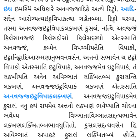
આરોગ્યત્થે અનવજ્જત્થે ઇટ્ઠવિપાકે અત્થેપિ દિટ્ઠો અમ્હેહિ.
ઇધ
ઇમસ્મિં અધિકારે અનવજ્જાદિકે અત્થે દિટ્ઠો.
આદિ
-
સદ્દેન આરોગ્યત્થઇટ્ઠવિપાકત્થા
ગહેતબ્બા. દિટ્ઠો યસ્મા,
તસ્મા અનવજ્જઇટ્ઠવિપાકલક્ખણં કુસલં. નત્થિ અવજ્જં
કિલેસાવજ્જં કિલેસદોસો કિલેસદરથો એતસ્સાતિ
અનવજ્જં, કમ્મેન વિપચ્ચીયતેતિ વિપાકો,
ઇટ્ઠાનિટ્ઠાદિઆરમ્મણાનુભવનવસેન, અત્તનો સભાવેન ચ ઇટ્ઠો
વિપાકો એતસ્સાતિ ઇટ્ઠવિપાકં, અનવજ્જમેવ ઇટ્ઠવિપાકં, તં
લક્ખીયતિ અનેન અવિઞ્ઞાતં લક્ખિતબ્બં કુસલન્તિ
લક્ખણં, અનવજ્જઇટ્ઠવિપાકં લક્ખણં એતસ્સાતિ
અનવજ્જઇટ્ઠવિપાકલક્ખણં
. અનવજ્જઇટ્ઠવિપાકમેવ
કુસલં. નનુ કથં સયમેવ અત્તનો લક્ખણં ભવેય્યાતિ ચોદના
ભવેય્ય વિઞ્ઞાતાવિઞ્ઞાતસદ્દત્થભાવેન
લક્ખણલક્ખિતબ્બભાવયુત્તિતો. કુસલસદ્દત્થવસેન હિ
અવિઞ્ઞાતં અપાકટં કુસલં લક્ખિતબ્બં હોતિ.