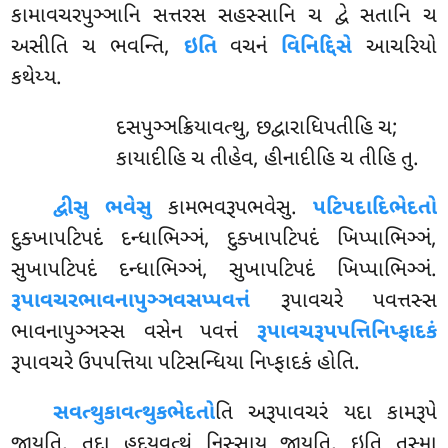
કામાવચરપુઞ્ઞાનિ સત્તરસ સહસ્સાનિ ચ દ્વે સતાનિ ચ
અસીતિ ચ ભવન્તિ,
ઇતિ
વચનં
વિનિદ્દિસે
આચરિયો
કથેય્ય.
દસપુઞ્ઞક્રિયાવત્થુ, છદ્વારાધિપતીહિ ચ;
કાયાદીહિ ચ તીહેવ, હીનાદીહિ ચ તીહિ તુ.
દ્વીસુ
ભવેસુ
કામભવરૂપભવેસુ.
પટિપદાદિભેદતો
દુક્ખાપટિપદં દન્ધાભિઞ્ઞં, દુક્ખાપટિપદં ખિપ્પાભિઞ્ઞં,
સુખાપટિપદં દન્ધાભિઞ્ઞં, સુખાપટિપદં ખિપ્પાભિઞ્ઞં.
રૂપાવચરભાવનાપુઞ્ઞવસપ્પવત્તં
રૂપાવચરે પવત્તસ્સ
ભાવનાપુઞ્ઞસ્સ વસેન પવત્તં
રૂપાવચરૂપપત્તિનિપ્ફાદકં
રૂપાવચરે ઉપપત્તિયા પટિસન્ધિયા નિપ્ફાદકં હોતિ.
સવત્થુકાવત્થુકભેદતો
તિ
અરૂપાવચરં યદા કામરૂપે
જાયતિ, તદા હદયવત્થું નિસ્સાય જાયતિ, ઇતિ તસ્મા