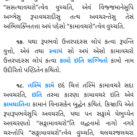
‘‘સસત્થાવચરો’’ત્વેવ વુચ્ચતિ, એવં વિજ્જમાનેસુપિ
અઞ્ઞેસુ રૂપાવચરાદીસુ તત્થ અવચરન્તેસુ તેસં
અભિલક્ખિતત્તા અયં પદેસો ‘‘કામાવચરો’’ત્વેવ વુચ્ચતિ.
. યથા રૂપભવો ઉત્તરપદસ્સ લોપં કત્વા રૂપન્તિ
૧૭
વુત્તો, એવં તથા
સ્વાયં
સો અયં એસો કામાવચરો
ઉત્તરપદસ્સ લોપં કત્વા
કામો ઇતિ સઞ્ઞિતો
કામો નામ
ઉદીરિતો પણ્ડિતેન કથિતો.
.
તસ્મિં કામે
ઇદં ચિત્તં તસ્મિં કામાવચરે સદા
૧૮
અવચરતિ,
ઇતિ
તસ્મા કારણા કામાવચરં ઇતિ એવં
કામઘાતિના
કામાનં વિનાસકેન બુદ્ધેન કથિતં. કિઞ્ચાપિ એતં
રૂપારૂપભવેસુપિ અવચરતિ, યથા પન સઙ્ગામે યેભુય્યેન
અવચરણતો ‘‘સઙ્ગામાવચરો’’તિ લદ્ધનામો નાગો નગરે
ચરન્તોપિ ‘‘સઙ્ગામાવચરો’’ત્વેવ વુચ્ચતિ, થલચરજલચરા