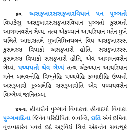
.
અસઙ્ખારસસઙ્ખારવિધાનં પન પુઞ્ઞતો
૪૦
વિપાકેસુ અસઙ્ખારસસઙ્ખારવિધાનં પુઞ્ઞતો કુસલતો
આગમનવસેન ઞેય્યં. તત્થ એકચ્ચાનં આચરિયાનં મતેન મુખે
ચલિતે આદાસતલે મુખનિમિત્તચલનં વિય અસઙ્ખારસ્સ
કુસલસ્સ વિપાકો અસઙ્ખારો હોતિ, સસઙ્ખારસ્સ
કુસલસ્સ વિપાકો સસઙ્ખારો હોતિ, એવં આગમનવસેન
ઞેય્યં.
પચ્ચયતો ચેવ ઞેય્યં
તત્થ એકચ્ચાનં
આચરિયાનં
મતેન બલવન્તેહિ વિભૂતેહિ પચ્ચયેહિ કમ્માદીહિ ઉપ્પન્નો
અસઙ્ખારો દુબ્બલેહિ સસઙ્ખારોતિ એવં પચ્ચયવસેન
વિઞ્ઞેય્યં જાનિતબ્બં.
. હીનાદીનં પુઞ્ઞાનં વિપાકત્તા હીનાદયો વિપાકા
૪૧-૨
પુઞ્ઞવાદિના
જિનેન પરિદીપિતા ભવન્તિ,
ઇતિ
એવં ઇમિના
વુત્તપ્પકારેન પવત્તં ઇદં અટ્ઠવિધં ચિત્તં એકન્તેન સવત્થુકં