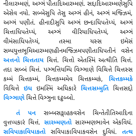
નીલારમ્મણં, અઞ્ઞં પીતાદિઆરમ્મણં. સદ્દાદિઆરમ્મણેસુપિ
એસેવ નયો. સબ્બેસુપિ તેસુ અઞ્ઞં હીનં, અઞ્ઞં મજ્ઝિમં,
અઞ્ઞં પણીતં. હીનાદીસુપિ અઞ્ઞં છન્દાધિપતેય્યં, અઞ્ઞં
ચિત્તાધિપતેય્યં, અઞ્ઞં વીરિયાધિપતેય્યં, અઞ્ઞં
વીમંસાધિપતેય્યં, તસ્મા યસ્સ ઇમેસં
સમ્પયુત્તભૂમિઆરમ્મણહીનમજ્ઝિમપણીતાધિપતીનં વસેન
અત્તનો ચિત્તતાય
ચિત્તં. ચિત્તો એતસ્મિં અત્થીતિ ચિત્તં.
તદા સબ્બં ચિત્તં. પઞ્ઞત્તિયમ્પિ વિઞ્ઞાણે વિચિત્તે ચિત્તસ્સ
કમ્મં ચિત્તકમ્મં, ચિત્તકમ્મમેવ ચિત્તકમ્મકં,
ચિત્તકમ્મકે
વિચિત્તે
ઇધ
ઇમસ્મિં અધિકારે
ચિત્તસમ્મુતિ
ચિત્તસદ્દો
વિઞ્ઞાણે
ચિત્તે વિઞ્ઞુના દટ્ઠબ્બો.
તં પન
સબ્બસઙ્ગાહકવસેન ચિન્તેતીતિઆદિના
વુત્તપ્પકારં ચિત્તં.
સારમ્મણતો
સારમ્મણભાવેન એકવિધં.
સવિપાકાવિપાકતો
સવિપાકાવિપાકવસેન દુવિધં.
તત્થ