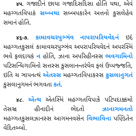
. ગજાદીનં
છાયા ગજાદિસદિસા હોતિ યથા, એવં
૪૫
મહગ્ગતવિપાકં
સબ્બથા
સબ્બપકારેન અત્તનો કુસલેહેવ
સમાનં હોતિ.
.
કામાવચરપુઞ્ઞંવ નાપરાપરિયવેદનં
ઇદં
૪૬-૭
મહગ્ગતકુસલં કામાવચરપુઞ્ઞંવ અપરાપરિયવેદનં અપરસ્મિં
ભવે ફલદાયકં
ન
હોતિ, ઝાના અપરિહીનસ્સ
ભવગામિનો
પટિસન્ધિગામિનો સત્તસ્સ કુસલાનન્તરંયેવ ફલં ઉપ્પજ્જતિ,
ઇતિ ચ ઞાપનત્થં
એતસ્સ
મહગ્ગતવિપાકસ્સ
કુસલાનુગતં
કુસલાનુગમનં ભગવતા
કતં
.
.
એત્થ
એતસ્મિં મહગ્ગતવિપાકે પટિપદાક્કમો
૪૮
તેસઞ્ચ હીનાદીનં ભેદતો
ઝાનાગમનતો
મહગ્ગતકુસલઝાનસ્સ આગમનવસેન
વિભાવિના
પણ્ડિતેન
વેદિતબ્બો.