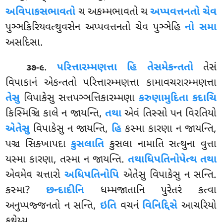
અવિપાકસભાવતો
ચ અકમ્મભાવતો ચ
અપ્પવત્તનતો ચેવ
પુઞ્ઞકિરિયવત્થુવસેન અપ્પવત્તનતો ચેવ પુઞ્ઞેહિ
નો સમા
અસદિસા.
.
પરિત્તારમ્મણત્તા હિ તેસમેકન્તતો
તેસં
૩૭-૯
વિપાકાનં એકન્તતો પરિત્તારમ્મણત્તા કામાવચરારમ્મણત્તા
તેસુ
વિપાકેસુ સત્તપઞ્ઞત્તિકારમ્મણા
કરુણામુદિતા કદાચિ
કિસ્મિઞ્ચિ કાલે ન જાયન્તિ,
તથા
એવં તિસ્સો પન વિરતિયો
એતેસુ
વિપાકેસુ ન જાયન્તિ,
હિ
કસ્મા કારણા ન જાયન્તિ,
પઞ્ચ સિક્ખાપદા
કુસલાતિ
કુસલા નામાતિ સત્થુના વુત્તા
યસ્મા કારણા, તસ્મા ન જાયન્તિ.
તથાધિપતિનોપેત્થ તથા
એવમેવ ચત્તારો
અધિપતિનોપિ
એતેસુ વિપાકેસુ ન સન્તિ.
કસ્મા
?
છન્દાદીનિ
ધમ્મજાતાનિ પુરેતરં કત્વા
અનુપ્પજ્જનતો ન સન્તિ,
ઇતિ
વચનં
વિનિદ્દિસે
આચરિયો
કથેય્ય.