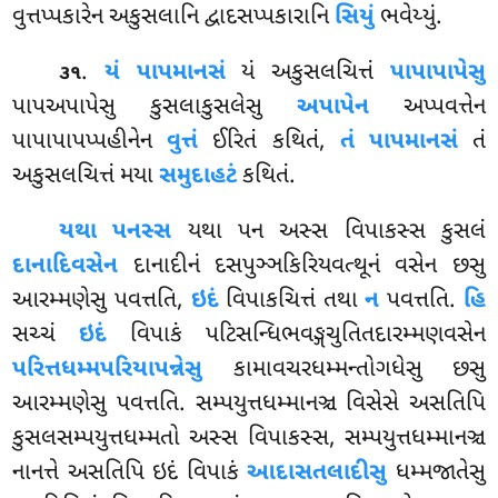
વુત્તપ્પકારેન અકુસલાનિ દ્વાદસપ્પકારાનિ
સિયું
ભવેય્યું.
.
યં પાપમાનસં
યં અકુસલચિત્તં
પાપાપાપેસુ
૩૧
પાપઅપાપેસુ કુસલાકુસલેસુ
અપાપેન
અપ્પવત્તેન
પાપાપાપપ્પહીનેન
વુત્તં
ઈરિતં કથિતં,
તં પાપમાનસં
તં
અકુસલચિત્તં મયા
સમુદાહટં
કથિતં.
યથા પનસ્સ
યથા પન અસ્સ વિપાકસ્સ કુસલં
દાનાદિવસેન
દાનાદીનં દસપુઞ્ઞકિરિયવત્થૂનં વસેન છસુ
આરમ્મણેસુ પવત્તતિ,
ઇદં
વિપાકચિત્તં તથા
ન
પવત્તતિ.
હિ
સચ્ચં
ઇદં
વિપાકં પટિસન્ધિભવઙ્ગચુતિતદારમ્મણવસેન
પરિત્તધમ્મપરિયાપન્નેસુ
કામાવચરધમ્મન્તોગધેસુ છસુ
આરમ્મણેસુ પવત્તતિ. સમ્પયુત્તધમ્માનઞ્ચ વિસેસે અસતિપિ
કુસલસમ્પયુત્તધમ્મતો અસ્સ વિપાકસ્સ, સમ્પયુત્તધમ્માનઞ્ચ
નાનત્તે અસતિપિ ઇદં વિપાકં
આદાસતલાદીસુ
ધમ્મજાતેસુ