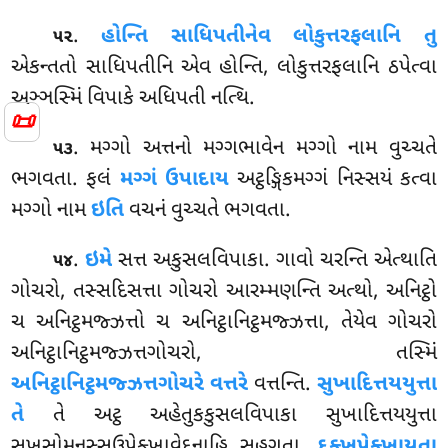
.
હોન્તિ
સાધિપતીનેવ લોકુત્તરફલાનિ તુ
૫૨
એકન્તતો સાધિપતીનિ એવ હોન્તિ, લોકુત્તરફલાનિ ઠપેત્વા
અઞ્ઞસ્મિં વિપાકે અધિપતી નત્થિ.
📜
. મગ્ગો અત્તનો મગ્ગભાવેન મગ્ગો નામ વુચ્ચતે
૫૩
ભગવતા. ફલં
મગ્ગં ઉપાદાય
અટ્ઠઙ્ગિકમગ્ગં નિસ્સયં કત્વા
મગ્ગો નામ
ઇતિ
વચનં વુચ્ચતે ભગવતા.
.
ઇમે
સત્ત અકુસલવિપાકા. ગાવો ચરન્તિ એત્થાતિ
૫૪
ગોચરો, તસ્સદિસત્તા ગોચરો આરમ્મણન્તિ અત્થો, અનિટ્ઠો
ચ અનિટ્ઠમજ્ઝત્તો ચ અનિટ્ઠાનિટ્ઠમજ્ઝત્તા, તેયેવ ગોચરો
અનિટ્ઠાનિટ્ઠમજ્ઝત્તગોચરો, તસ્મિં
અનિટ્ઠાનિટ્ઠમજ્ઝત્તગોચરે વત્તરે
વત્તન્તિ.
સુખાદિત્તયયુત્તા
તે
તે અટ્ઠ અહેતુકકુસલવિપાકા સુખાદિત્તયયુત્તા
સુખસોમનસ્સઉપેક્ખાવેદનાહિ સહગતા.
દુક્ખુપેક્ખાયુતા