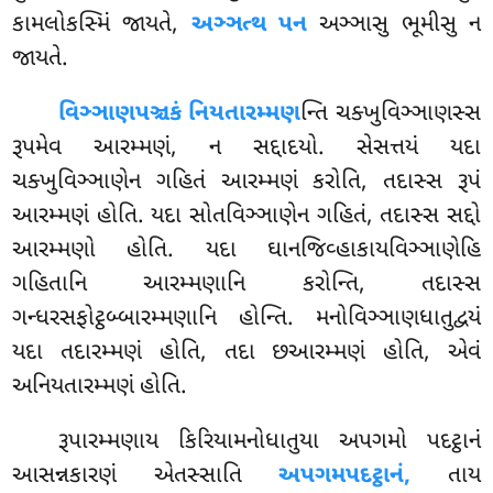
કામલોકસ્મિં જાયતે,
અઞ્ઞત્થ પન
અઞ્ઞાસુ ભૂમીસુ ન
જાયતે.
વિઞ્ઞાણપઞ્ચકં નિયતારમ્મણ
ન્તિ ચક્ખુવિઞ્ઞાણસ્સ
રૂપમેવ આરમ્મણં, ન સદ્દાદયો. સેસત્તયં યદા
ચક્ખુવિઞ્ઞાણેન ગહિતં આરમ્મણં કરોતિ, તદાસ્સ રૂપં
આરમ્મણં હોતિ. યદા સોતવિઞ્ઞાણેન ગહિતં, તદાસ્સ સદ્દો
આરમ્મણો હોતિ. યદા ઘાનજિવ્હાકાયવિઞ્ઞાણેહિ
ગહિતાનિ આરમ્મણાનિ કરોન્તિ, તદાસ્સ
ગન્ધરસફોટ્ઠબ્બારમ્મણાનિ હોન્તિ. મનોવિઞ્ઞાણધાતુદ્વયં
યદા તદારમ્મણં હોતિ, તદા છઆરમ્મણં હોતિ, એવં
અનિયતારમ્મણં હોતિ.
રૂપારમ્મણાય કિરિયામનોધાતુયા અપગમો પદટ્ઠાનં
આસન્નકારણં એતસ્સાતિ
અપગમપદટ્ઠાનં,
તાય