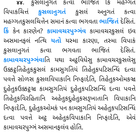
. કુસલાનુગતં કત્વા ભાજિતં કિં મહગ્ગતં
૪૪
વિપાકચિત્તં
કુસલાનુગતં
કુસલં અનુગતં કત્વા
મહગ્ગતકુસલચિત્તેન સમાનં કત્વા ભગવતા
ભાજિતં
દેસિતં.
કિં
કેન કારણેન?
કામાવચરપુઞ્ઞંવ
કામાવચરકુસલં ઇવ
અસમાનફલં નત્થિ
યતો
યસ્મા કારણા, તસ્મા
વિપાકં
કુસલાનુગતં કત્વા ભગવતા ભાજિતં દેસિતં.
કામાવચરપુઞ્ઞંવા
તિ યથા અટ્ઠવિધેસુ કામાવચરકુસલેસુ
ઉક્કટ્ઠતિહેતુકકુસલં કામસુગતિયં તિહેતુકપટિસન્ધિં દત્વા
પવત્તે સોળસ કુસલવિપાકાનિ નિપ્ફાદેતિ, તિહેતુકઓમકઞ્ચ
દુહેતુકઉક્કટ્ઠઞ્ચ કામસુગતિયં દુહેતુકપટિસન્ધિં દત્વા પવત્તે
તિહેતુકવિરહિતાનિ અહેતુકદુહેતુકસઙ્ખાતાનિ વિપાકાનિ
નિપ્ફાદેતિ, દુહેતુકઓમકં પન કામસુગતિયં અહેતુકપટિસન્ધિં
દત્વા પવત્તે અટ્ઠ અહેતુકવિપાકાનિ નિપ્ફાદેતિ, એવં
કામાવચરપુઞ્ઞં અસમાનફલંવ હોતિ.