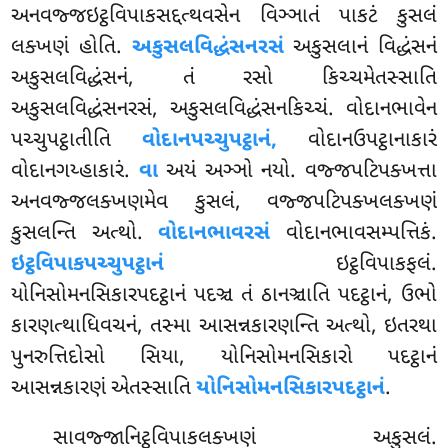
અનવજ્જઇટ્ઠવિપાકસદ્દત્થવસેન વિઞ્ઞાતં પાકટં કુસલં
લક્ખણં હોતિ.
અકુસલવિદ્ધંસનરસં
અકુસલાનં વિદ્ધંસનં
અકુસલવિદ્ધંસનં, તં રસો કિચ્ચમેતસ્સાતિ
અકુસલવિદ્ધંસનરસં, અકુસલવિદ્ધંસનકિચ્ચં. વોદાનભાવેન
પચ્ચુપટ્ઠાતીતિ
વોદાનપચ્ચુપટ્ઠાનં,
વોદાનઉપટ્ઠાનાકારં
વોદાનગય્હાકારં.
વા
અયં અઞ્ઞો નયો. વજ્જપટિપક્ખત્તા
અનવજ્જલક્ખણમેવ કુસલં, વજ્જપટિપક્ખલક્ખણં
કુસલન્તિ અત્થો.
વોદાનભાવરસં
વોદાનભાવસમ્પત્તિકં.
ઇટ્ઠવિપાકપચ્ચુપટ્ઠાનં
ઇટ્ઠવિપાકફલં.
યોનિસોમનસિકારપદટ્ઠાનં પદઞ્ચ તં ઠાનઞ્ચાતિ પદટ્ઠાનં, ઉભો
કારણત્થાધિવચનં, તસ્મા આસન્નકારણન્તિ અત્થો, ઇતરથા
પુનરુત્તિદોસો સિયા, યોનિસોમનસિકારો પદટ્ઠાનં
આસન્નકારણં એતસ્સાતિ
યોનિસોમનસિકારપદટ્ઠાનં
.
સાવજ્જાનિટ્ઠવિપાકલક્ખણં
અકુસલં.