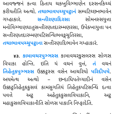
આવજ્જનં
કત્વા ઠિતાય ચક્ખુવિઞ્ઞાણેન દસ્સનકિચ્ચં
કરીયતીતિ અત્થો.
તથાભાવપચ્ચુપટ્ઠાનં
સમ્પટિચ્છનભાવેન
ગય્હાકારં.
સન્તીરણાદિરસા
સોમનસ્સયુત્તા
મનોવિઞ્ઞાણધાતુસન્તીરણતદારમ્મણરસા, ઉપેક્ખાયુત્તા પન
સન્તીરણતદારમ્મણપટિસન્ધિભવઙ્ગચુતિરસા,
તથાભાવપચ્ચુપટ્ઠાના
સન્તીરણાદિભાવેન ગય્હાકારં.
.
કામાવચરપુઞ્ઞસ્સ
કામાવચરકુસલસ્સ સોળસ
૪૩
વિપાકા હોન્તિ. ઇતિ યં વચનં વુત્તં,
તં
વચનં
તિહેતુકપુઞ્ઞસ્સ
ઉક્કટ્ઠસ્સ વસેન આચરિયો
પરિદીપયે
.
અયમેત્થ અત્થો – છન્દાધિપતેય્યાદીનં વસેન
ઉક્કટ્ઠતિહેતુકકુસલં કામસુગતિયં તિહેતુકપટિસન્ધિં દત્વા
પવત્તે અટ્ઠ અહેતુકકુસલવિપાકાનિ, અટ્ઠ
મહાકુસલવિપાકાનીતિ સોળસ પાકાનિ નિપ્ફાદેતિ.