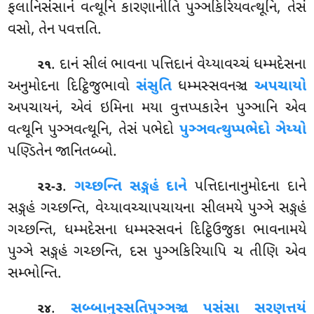
ફલાનિસંસાનં
વત્થૂનિ કારણાનીતિ પુઞ્ઞકિરિયવત્થૂનિ, તેસં
વસો, તેન પવત્તતિ.
. દાનં સીલં ભાવના પત્તિદાનં વેય્યાવચ્ચં ધમ્મદેસના
૨૧
અનુમોદના દિટ્ઠિજુભાવો
સંસુતિ
ધમ્મસ્સવનઞ્ચ
અપચાયો
અપચાયનં, એવં ઇમિના મયા વુત્તપ્પકારેન પુઞ્ઞાનિ એવ
વત્થૂનિ પુઞ્ઞવત્થૂનિ, તેસં પભેદો
પુઞ્ઞવત્થુપ્પભેદો ઞેય્યો
પણ્ડિતેન જાનિતબ્બો.
.
ગચ્છન્તિ સઙ્ગહં દાને
પત્તિદાનાનુમોદના દાને
૨૨-૩
સઙ્ગહં ગચ્છન્તિ, વેય્યાવચ્ચાપચાયના સીલમયે પુઞ્ઞે સઙ્ગહં
ગચ્છન્તિ, ધમ્મદેસના ધમ્મસ્સવનં દિટ્ઠિઉજુકા ભાવનામયે
પુઞ્ઞે સઙ્ગહં ગચ્છન્તિ, દસ પુઞ્ઞકિરિયાપિ ચ તીણિ એવ
સમ્ભોન્તિ.
.
સબ્બાનુસ્સતિપુઞ્ઞઞ્ચ પસંસા સરણત્તયં
૨૪