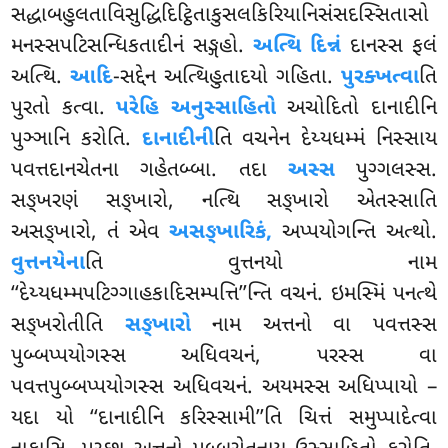
સદ્ધાબહુલતાવિસુદ્ધિદિટ્ઠિતાકુસલકિરિયાનિસંસદસ્સિતાસો
મનસ્સપટિસન્ધિકતાદીનં સઙ્ગહો.
અત્થિ દિન્નં
દાનસ્સ ફલં
અત્થિ.
આદિ
-સદ્દેન
અત્થિહુતાદયો ગહિતા.
પુરક્ખત્વા
તિ
પુરતો કત્વા.
પરેહિ અનુસ્સાહિતો
અચોદિતો દાનાદીનિ
પુઞ્ઞાનિ
કરોતિ.
દાનાદીની
તિ વચનેન દેય્યધમ્મં નિસ્સાય
પવત્તદાનચેતના ગહેતબ્બા. તદા
અસ્સ
પુગ્ગલસ્સ.
સઙ્ખરણં સઙ્ખારો, નત્થિ સઙ્ખારો એતસ્સાતિ
અસઙ્ખારો, તં એવ
અસઙ્ખારિકં,
અપ્પયોગન્તિ અત્થો.
વુત્તનયેના
તિ વુત્તનયો નામ
‘‘દેય્યધમ્મપટિગ્ગાહકાદિસમ્પત્તિ’’ન્તિ વચનં. ઇમસ્મિં પનત્થે
સઙ્ખરોતીતિ
સઙ્ખારો
નામ અત્તનો વા પવત્તસ્સ
પુબ્બપ્પયોગસ્સ અધિવચનં, પરસ્સ વા
પવત્તપુબ્બપ્પયોગસ્સ અધિવચનં. અયમસ્સ અધિપ્પાયો –
યદા યો ‘‘દાનાદીનિ કરિસ્સામી’’તિ ચિત્તં સમુપ્પાદેત્વા