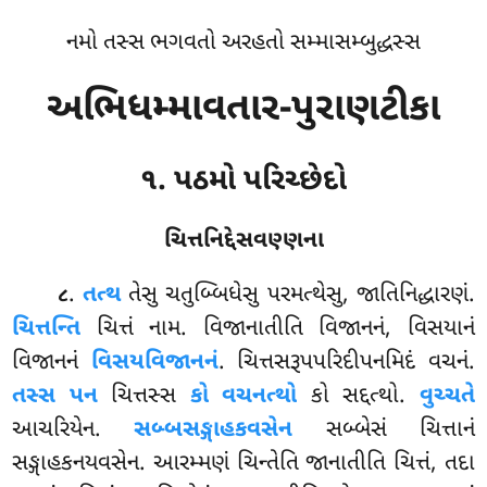
નમો તસ્સ ભગવતો અરહતો સમ્માસમ્બુદ્ધસ્સ
અભિધમ્માવતાર-પુરાણટીકા
૧. પઠમો પરિચ્છેદો
ચિત્તનિદ્દેસવણ્ણના
.
તત્થ
તેસુ ચતુબ્બિધેસુ પરમત્થેસુ, જાતિનિદ્ધારણં.
૮
ચિત્તન્તિ
ચિત્તં નામ. વિજાનાતીતિ વિજાનનં, વિસયાનં
વિજાનનં
વિસયવિજાનનં
. ચિત્તસરૂપપરિદીપનમિદં વચનં.
તસ્સ પન
ચિત્તસ્સ
કો વચનત્થો
કો સદ્દત્થો.
વુચ્ચતે
આચરિયેન.
સબ્બસઙ્ગાહકવસેન
સબ્બેસં ચિત્તાનં
સઙ્ગાહકનયવસેન. આરમ્મણં ચિન્તેતિ જાનાતીતિ ચિત્તં, તદા