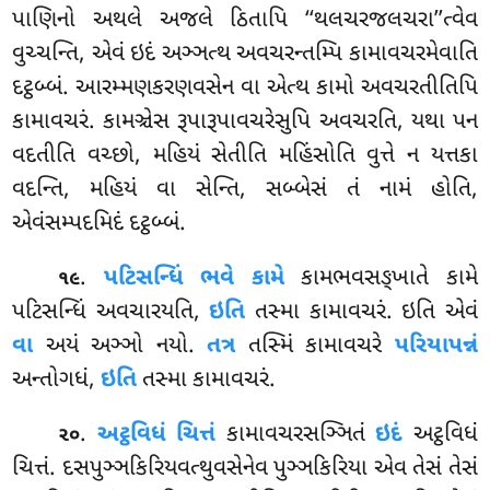
પાણિનો અથલે અજલે ઠિતાપિ ‘‘થલચરજલચરા’’ત્વેવ
વુચ્ચન્તિ, એવં ઇદં અઞ્ઞત્થ અવચરન્તમ્પિ કામાવચરમેવાતિ
દટ્ઠબ્બં. આરમ્મણકરણવસેન વા એત્થ કામો અવચરતીતિપિ
કામાવચરં. કામઞ્ચેસ રૂપારૂપાવચરેસુપિ અવચરતિ, યથા પન
વદતીતિ વચ્છો, મહિયં સેતીતિ મહિંસોતિ વુત્તે ન યત્તકા
વદન્તિ, મહિયં વા સેન્તિ, સબ્બેસં તં નામં હોતિ,
એવંસમ્પદમિદં દટ્ઠબ્બં.
.
પટિસન્ધિં ભવે કામે
કામભવસઙ્ખાતે કામે
૧૯
પટિસન્ધિં અવચારયતિ,
ઇતિ
તસ્મા કામાવચરં
. ઇતિ એવં
વા
અયં અઞ્ઞો નયો.
તત્ર
તસ્મિં કામાવચરે
પરિયાપન્નં
અન્તોગધં,
ઇતિ
તસ્મા કામાવચરં.
.
અટ્ઠવિધં ચિત્તં
કામાવચરસઞ્ઞિતં
ઇદં
અટ્ઠવિધં
૨૦
ચિત્તં. દસપુઞ્ઞકિરિયવત્થુવસેનેવ પુઞ્ઞકિરિયા એવ તેસં તેસં