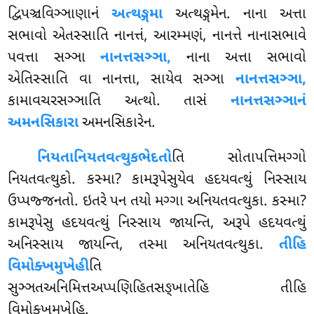
દ્વિપઞ્ચવિઞ્ઞાણાનં
અત્થઙ્ગમા
અત્થઙ્ગમેન. નાના અત્તા
સભાવો એતસ્સાતિ નાનત્તં, આરમ્મણં, નાનત્તે નાનાસભાવે
પવત્તા સઞ્ઞા
નાનત્તસઞ્ઞા,
નાના અત્તા સભાવો
એતિસ્સાતિ વા નાનત્તા, સાયેવ સઞ્ઞા
નાનત્તસઞ્ઞા,
કામાવચરસઞ્ઞાતિ અત્થો. તાસં
નાનત્તસઞ્ઞાનં
અમનસિકારા
અમનસિકારેન.
નિયતાનિયતવત્થુકભેદતો
તિ
સોતાપત્તિમગ્ગો
નિયતવત્થુકો. કસ્મા? કામરૂપેસુયેવ હદયવત્થું નિસ્સાય
ઉપ્પજ્જનતો. ઇતરે પન તયો મગ્ગા અનિયતવત્થુકા. કસ્મા?
કામરૂપેસુ હદયવત્થું નિસ્સાય જાયન્તિ, અરૂપે હદયવત્થું
અનિસ્સાય જાયન્તિ, તસ્મા અનિયતવત્થુકા.
તીહિ
વિમોક્ખમુખેહી
તિ
સુઞ્ઞતઅનિમિત્તઅપ્પણિહિતસઙ્ખાતેહિ તીહિ
વિમોક્ખમુખેહિ.