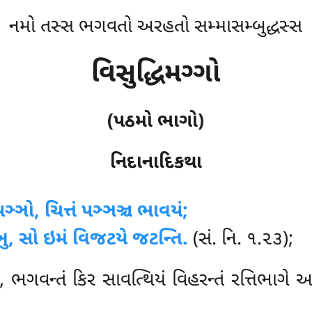
નમો તસ્સ ભગવતો અરહતો સમ્માસમ્બુદ્ધસ્સ
વિસુદ્ધિમગ્ગો
(પઠમો ભાગો)
નિદાનાદિકથા
ઞ્ઞો, ચિત્તં પઞ્ઞઞ્ચ ભાવયં;
, સો ઇમં વિજટયે જટન્તિ.
(સં. નિ. ૧.૨૩);
ત્તં, ભગવન્તં કિર સાવત્થિયં વિહરન્તં રત્તિભાગે 