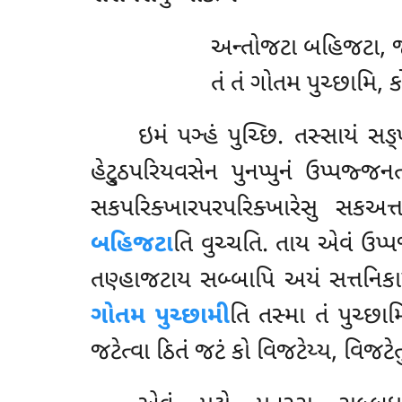
અન્તોજટા બહિજટા, 
તં તં ગોતમ પુચ્છામિ, 
ઇમં
પઞ્હં પુચ્છિ. તસ્સાયં સઙ
હેટ્ઠુપરિયવસેન પુનપ્પુનં ઉપ્પજ્
સકપરિક્ખારપરપરિક્ખારેસુ સકઅત
બહિજટા
તિ વુચ્ચતિ. તાય એવં ઉપ
તણ્હાજટાય સબ્બાપિ અયં સત્તનિકા
ગોતમ પુચ્છામી
તિ તસ્મા તં પુચ્છા
જટેત્વા ઠિતં જટં કો વિજટેય્ય, વિજટેત