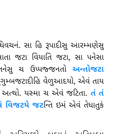
વચનં. સા હિ રૂપાદીસુ આરમ્મણેસુ
સઙ્ખાતા જટા વિયાતિ જટા, સા પનેસા
ાયતનેસુ ચ ઉપ્પજ્જનતો
અન્તોજટા
ળુગુમ્બજટાદીહિ વેળુઆદયો, એવં તાય
િ અત્થો. યસ્મા ચ એવં જટિતા.
તં તં
મં વિજટયે જટ
ન્તિ ઇમં એવં તેધાતુકં