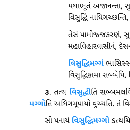
યથાભૂતં અજાનન્તા, સુદ
વિસુદ્ધિં નાધિગચ્છન્તિ
તેસં
પામોજ્જકરણં, સુવ
મહાવિહારવાસીનં, દેસ
વિસુદ્ધિમગ્ગં
ભાસિસ્સં
વિસુદ્ધિકામા સબ્બેપિ
૩
. તત્થ
વિસુદ્ધી
તિ સબ્બમલવિરહ
મગ્ગો
તિ અધિગમૂપાયો વુચ્ચતિ. તં વિ
સો પનાયં
વિસુદ્ધિમગ્ગો
કત્થચ