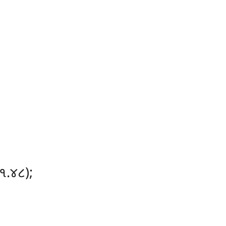
 ૧.૪૮);