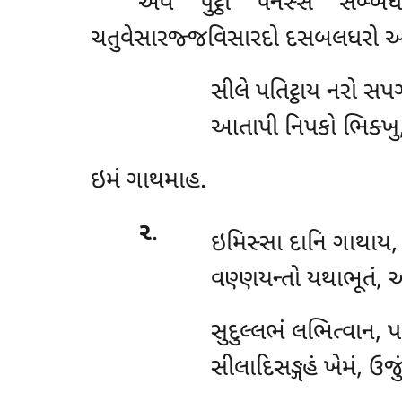
એવં
પુટ્ઠો પનસ્સ સબ્બધ
ચતુવેસારજ્જવિસારદો દસબલધરો અન
સીલે પતિટ્ઠાય નરો સપઞ્
આતાપી નિપકો ભિક્ખુ,
ઇમં ગાથમાહ.
૨
.
ઇમિસ્સા દાનિ ગાથાય,
વણ્ણયન્તો યથાભૂતં, અ
સુદુલ્લભં લભિત્વાન,
સીલાદિસઙ્ગહં ખેમં, ઉજું