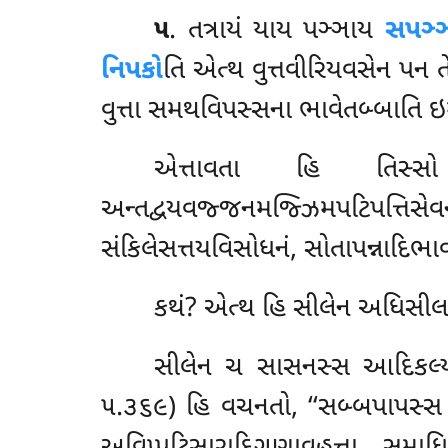
૫
. તત્રાયં યાય પઞ્ઞાય
સપઞ્
નિપકો
તિ એત્થ વુત્તવીરિયવસેન પન ત
વુત્તા સમથવિપસ્સના ભાવેતબ્બાતિ ઇમ
એત્તાવતા હિ તિસ્સો 
અન્તદ્વયવજ્જનમજ્ઝિમપટિપત્તિસેવના
સંકિલેસત્તયવિસોધનં, સોતાપન્નાદિભા
કથં? એત્થ હિ સીલેન અધિસીલસ
સીલેન ચ સાસનસ્સ આદિકલ્યાણત
૫.૩૬૯) હિ વચનતો, ‘‘સબ્બપાપસ્સ