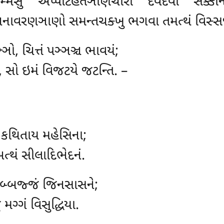
મ્મેસુ અપ્પટિહતઞાણચારો દેવદેવો સક્કાનં
ાવરણઞાણો સમન્તચક્ખુ ભગવા તમત્થં વિસ્સજ્
ઞો, ચિત્તં પઞ્ઞઞ્ચ ભાવયં;
 સો ઇમં વિજટયે જટન્તિ. –
 કથિતાય મહેસિના;
ત્થં સીલાદિભેદનં.
 પબ્બજ્જં જિનસાસને;
 મગ્ગં વિસુદ્ધિયા.