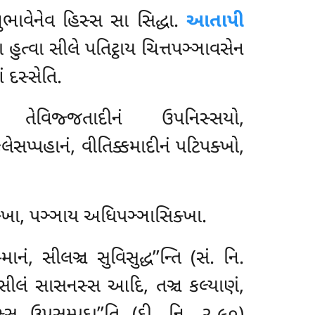
ાનુભાવેનેવ હિસ્સ સા સિદ્ધા.
આતાપી
ુત્વા સીલે પતિટ્ઠાય ચિત્તપઞ્ઞાવસેન
 દસ્સેતિ.
ેવિજ્જતાદીનં ઉપનિસ્સયો,
સપ્પહાનં, વીતિક્કમાદીનં પટિપક્ખો,
્ખા, પઞ્ઞાય અધિપઞ્ઞાસિક્ખા.
 સીલઞ્ચ સુવિસુદ્ધ’’ન્તિ (સં. નિ.
ીલં સાસનસ્સ આદિ, તઞ્ચ કલ્યાણં,