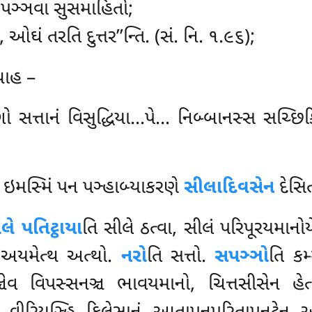
, પઞ્ઞવા સુસમાહિતો;
ઓઘં તરતિ દુત્તર’’ન્તિ. (સં. નિ. ૧.૯૬);
થાહ –
 સત્તાનં વિસુદ્ધિયા…પે… નિબ્બાનસ્સ સચ્છિકિર
 ઇમસ્મિં પન પઞ્હાબ્યાકરણે
સીલાદિવસેન
દેસિત
લે પતિટ્ઠાયા
તિ સીલે ઠત્વા, સીલં પરિપૂરયમાનોય
િ અયમેત્થ અત્થો.
નરો
તિ સત્તો.
સપઞ્ઞો
તિ કમ
્ચેવ વિપસ્સનઞ્ચ ભાવયમાનો, ચિત્તસીસેન હેત્