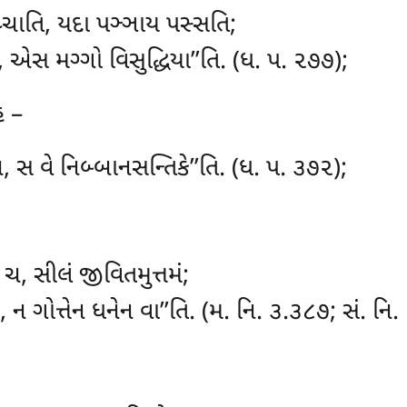
્ચાતિ, યદા પઞ્ઞાય પસ્સતિ;
, એસ મગ્ગો વિસુદ્ધિયા’’તિ. (ધ. પ. ૨૭૭);
હ –
ચ, સ વે નિબ્બાનસન્તિકે’’તિ. (ધ. પ. ૩૭૨);
ચ, સીલં જીવિતમુત્તમં;
 ન ગોત્તેન ધનેન વા’’તિ. (મ. નિ. ૩.૩૮૭; સં. નિ.
–