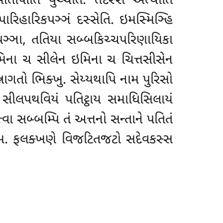
આતાપોતિ વુચ્ચતિ. તદસ્સ અત્થીતિ
પારિહારિકપઞ્ઞં દસ્સેતિ. ઇમસ્મિઞ્હિ
ાપઞ્ઞા, તતિયા સબ્બકિચ્ચપરિણાયિકા
મિના ચ સીલેન ઇમિના ચ ચિત્તસીસેન
ાગતો ભિક્ખુ. સેય્યથાપિ નામ પુરિસો
ેવ સીલપથવિયં પતિટ્ઠાય સમાધિસિલાયં
ા સબ્બમ્પિ તં અત્તનો સન્તાને પતિતં
 નામ. ફલક્ખણે વિજટિતજટો સદેવકસ્સ