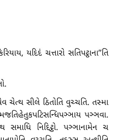
િયાય, યદિદં ચત્તારો સતિપટ્ઠાના’’તિ
ો.
ેવ ચેત્થ સીલે ઠિતોતિ વુચ્ચતિ. તસ્મા
્મજતિહેતુકપટિસન્ધિપઞ્ઞાય પઞ્ઞવા.
થ સમાધિ નિદ્દિટ્ઠો. પઞ્ઞાનામેન ચ