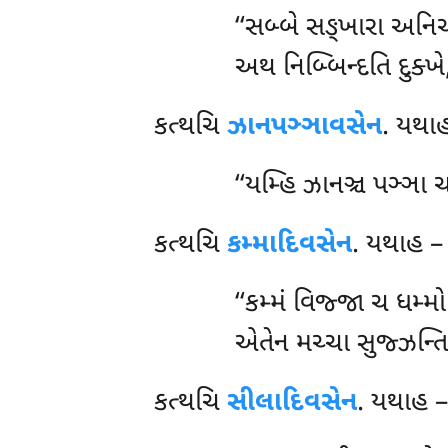
‘‘સબ્બે સઙ્ખારા અનિચ
અથ નિબ્બિન્દતિ દુક્ખે
કત્થચિ
ઝાનપઞ્ઞાવસેન
. યથા
‘‘યમ્હિ ઝાનઞ્ચ પઞ્ઞા 
કત્થચિ
કમ્માદિવસેન
. યથાહ –
‘‘કમ્મં
વિજ્જા ચ ધમ્મો 
એતેન મચ્ચા સુજ્ઝન્તિ,
કત્થચિ
સીલાદિવસેન
. યથાહ 