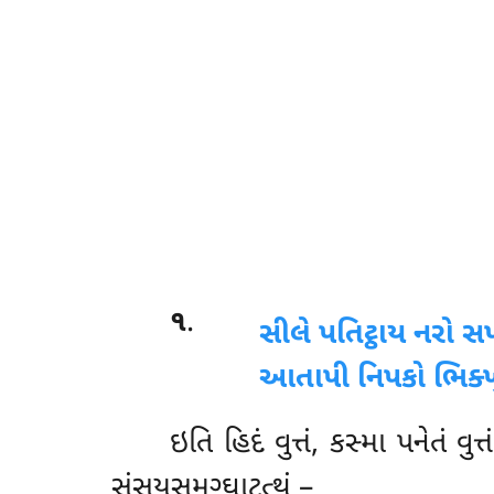
૧
.
સીલે
પતિટ્ઠાય નરો સપ
આતાપી નિપકો ભિક્ખુ
ઇતિ હિદં વુત્તં, કસ્મા પનેતં વુ
સંસયસમુગ્ઘાટત્થં –