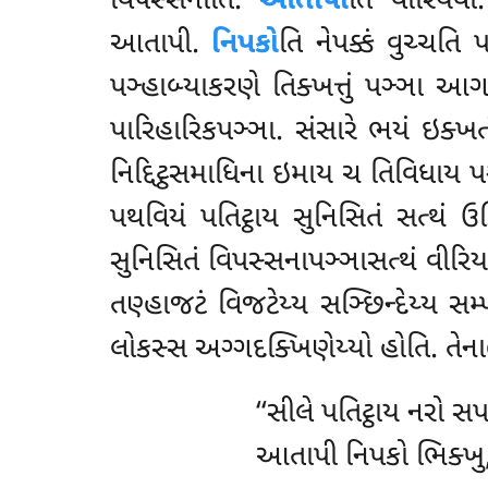
વિપસ્સનાતિ.
આતાપી
તિ વીરિયવા
આતાપી.
નિપકો
તિ નેપક્કં વુચ્ચતિ
પઞ્હાબ્યાકરણે તિક્ખત્તું પઞ્ઞા 
પારિહારિકપઞ્ઞા. સંસારે ભયં ઇક્
નિદ્દિટ્ઠસમાધિના ઇમાય ચ તિવિધાય 
પથવિયં પતિટ્ઠાય
સુનિસિતં સત્થં ઉ
સુનિસિતં વિપસ્સનાપઞ્ઞાસત્થં વીરિય
તણ્હાજટં વિજટેય્ય સઞ્છિન્દેય્ય 
લોકસ્સ અગ્ગદક્ખિણેય્યો હોતિ. તે
‘‘સીલે
પતિટ્ઠાય નરો સપઞ
આતાપી નિપકો ભિક્ખુ, 