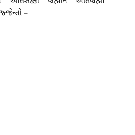
 અતિસક્કો બ્રહ્માનં અતિબ્રહ્મા
જેન્તો –