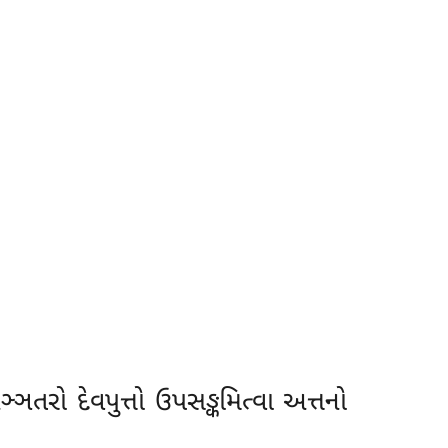
અઞ્ઞતરો દેવપુત્તો ઉપસઙ્કમિત્વા અત્તનો