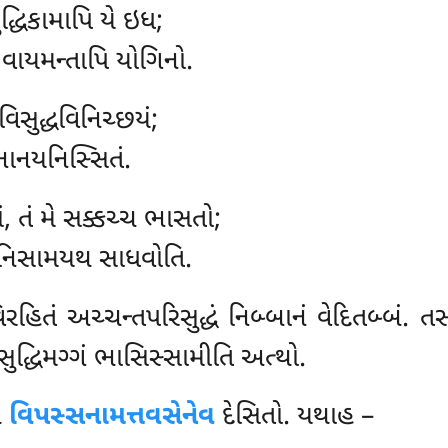
્ધિકામાપિ યે ઇધ;
, વાયમન્તાપિ યોગિનો.
િસુદ્ધવિનિચ્છયં;
નાનયનિસ્સિતં.
, તં મે સક્કચ્ચ ભાસતો;
, નિસામયથ સાધવોતિ.
િતં અચ્ચન્તપરિસુદ્ધં નિબ્બાનં વેદિતબ્બં. તસ્સ
સુદ્ધિમગ્ગં ભાસિસ્સામીતિ અત્થો.
િ
વિપસ્સનામત્તવસેનેવ
દેસિતો. યથાહ –