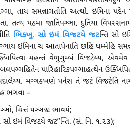
. વીરિયઞ્હિ કિલેસાનં આતાપનપરિતાપનટ્ઠેન 
 પઞ્ઞા, તાય સમન્નાગતોતિ અત્થો. ઇમિના પદેન 
આગતા. તત્થ પઠમા જાતિપઞ્ઞા, દુતિયા વિપસ્સન
ખતીતિ
ભિક્ખુ. સો ઇમં વિજટયે જટ
ન્તિ સો ઇ
પઞ્ઞાય ઇમિના ચ આતાપેનાતિ છહિ ધમ્મેહિ સમન્ન
ક્ખિપિત્વા મહન્તં વેળુગુમ્બં વિજટેય્ય, એવમ
બલપગ્ગહિતેન પારિહારિકપઞ્ઞાહત્થેન ઉક્ખિપિત્વ
સમ્પદાલેય્ય. મગ્ગક્ખણે પનેસ તં જટં વિજટેતિ
નાહ ભગવા –
્ઞો, ચિત્તં પઞ્ઞઞ્ચ ભાવયં;
સો ઇમં વિજટયે જટ’’ન્તિ. (સં. નિ. ૧.૨૩);