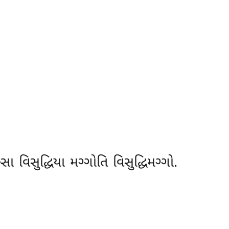
ા વિસુદ્ધિયા મગ્ગોતિ વિસુદ્ધિમગ્ગો.