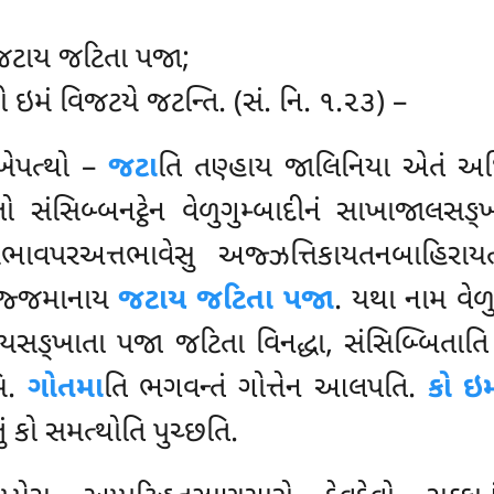
જટાય જટિતા પજા;
કો ઇમં વિજટયે જટન્તિ. (સં. નિ. ૧.૨૩) –
્ખેપત્થો –
જટા
તિ તણ્હાય જાલિનિયા એતં અધિ
જનતો સંસિબ્બનટ્ઠેન વેળુગુમ્બાદીનં સાખાજાલ
્તભાવપરઅત્તભાવેસુ અજ્ઝત્તિકાયતનબાહિર
્પજ્જમાનાય
જટાય જટિતા પજા
. યથા નામ વે
યસઙ્ખાતા પજા જટિતા વિનદ્ધા, સંસિબ્બિતાત
મિ.
ગોતમા
તિ ભગવન્તં ગોત્તેન આલપતિ.
કો ઇ
ું કો સમત્થોતિ પુચ્છતિ.