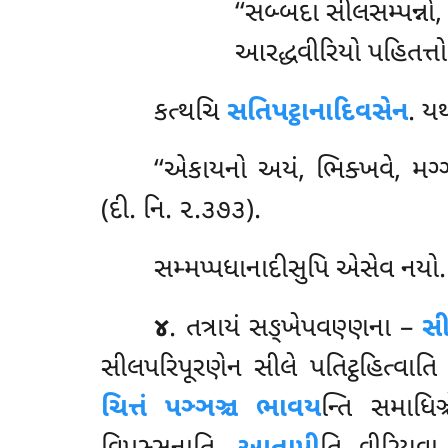
‘‘સબ્બદા
સીલસમ્પન્નો
આરદ્ધવીરિયો પહિતત્તો, 
કત્થચિ
સતિપટ્ઠાનાદિવસેન
. ય
‘‘એકાયનો અયં, ભિક્ખવે, મગ્ગો
(દી. નિ. ૨.૩૭૩).
સમ્મપ્પધાનાદીસુપિ એસેવ નયો.
૪
. તત્રાયં સઙ્ખેપવણ્ણના –
સી
સીલપરિપૂરણેન સીલે પતિટ્ઠહિત્વાત
ચિત્તં પઞ્ઞઞ્ચ ભાવય
ન્તિ સમાધિઞ