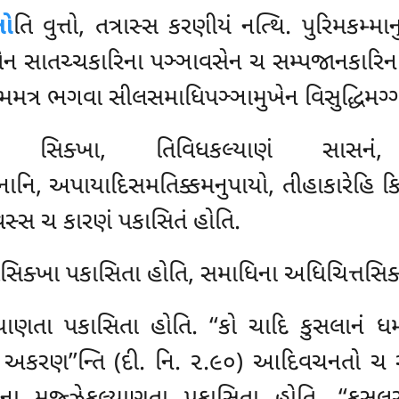
ઞો
તિ વુત્તો, તત્રાસ્સ કરણીયં નત્થિ. પુરિમકમ્મ
ેન સાતચ્ચકારિના પઞ્ઞાવસેન ચ સમ્પજાનકારિના હ
મત્ર ભગવા સીલસમાધિપઞ્ઞામુખેન વિસુદ્ધિમગ્ગં
સિક્ખા, તિવિધકલ્યાણં સાસનં, ત
નિ, અપાયાદિસમતિક્કમનુપાયો, તીહાકારેહિ કિલે
વસ્સ ચ કારણં પકાસિતં હોતિ.
િક્ખા પકાસિતા હોતિ, સમાધિના અધિચિત્તસિક
ા પકાસિતા હોતિ. ‘‘કો ચાદિ કુસલાનં ધમ્માનં,
 અકરણ’’ન્તિ (દી. નિ. ૨.૯૦) આદિવચનતો ચ સ