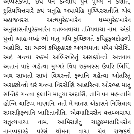
અપ્પેસક્ખો, ઇધ પન ઠત્વાપિ પુન પુઞ્ઞં ન કરોતિ,
દુતિયચિત્તવારે કથં ચતૂહિ અપાયેહિ મુચ્ચિસ્સતીતિ એવં
મહાજનસ્સ અત્થપુરેક્ખારેન ધમ્મપુરેક્ખારેન
અનુસાસનીપુરેક્ખારેન વત્તબ્બવાચા તતિયવાચા નામ. એકો
ધુત્તો આહ-મય્હં ભો માતુ મયિ કુચ્છિગતે કપિટ્ઠફલદોહળો
અહોસિ. સા અઞ્ઞં કપિટ્ઠહારકં અલભમાના મંયેવ પેસેસિ.
અહં ગન્ત્વા રુક્ખં અભિરુહિતું અસક્કોન્તો અત્તનાવ
અત્તાનં પાદે ગહેત્વા મુગ્ગરં વિય રુક્ખસ્સ ઉપરિ ખિપિં.
અથ સાખતો સાખં વિચરન્તો ફલાનિ ગહેત્વા ઓતરિતું
અસક્કોન્તો ઘરં ગન્ત્વા નિસ્સેણિં આહરિત્વા ઓરુય્હ માતુ
સન્તિકે ગન્ત્વા ફલાનિ માતુયા અદાસિં. તાનિ પન મહન્તાનિ
હોન્તિ ચાટિપ્પ માણાનિ. તતો મે માતરા એકાસને નિસિન્નાય
સમસટ્ઠિફલાનિ ખાદિતાનીતિ. એવમાદિવસેન વત્તબ્બવાચા
ચતુત્થવાચા નામ. આમિસહેતુ ચાટુકમ્યતાદિવસેન
નાનપ્પકારકં પરેસં થોમના વાચા ચેવ રાજકથં