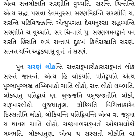
એત્થ સત્તલોકાતિ સરણોતિ વુચ્ચતિ. સરન્તિ ચિન્તેન્તિ
એત્થ સદ્ધા પસન્ના દેવમનુસ્સા સરણમિદન્તિ સરણોતિ ચ.
સરન્તિ પટિવિજ્ઝન્તિ એત્થુપગતા દેવમનુસ્સા સદ્ધમ્મન્તિ
સરણોતિ ચ વુચ્ચતિ. સર ચિન્તાયં યુ. સરણગમનટ્ઠાને પન
સરતિ હિંસતિ ભયં સન્તાપં દુક્ખં કિલેસઞ્ચાતિ સરણં.
રતનત્ત યન્તિ અટ્ઠકથાસુ વુત્તં. તં સરણં.
પુન
સરણં લોક
ન્તિ સત્તસઙ્ખારોકાસસઙ્ખતં લોકં
સરન્તં જાનન્તં. એત્થ હિ લોકયતિ પતિટ્ઠયતિ એત્થ
પુઞ્ઞાપુઞ્ઞઞ્ચ તબ્બિપાકો ચાતિ લોકો, સત્ત લોકો લબ્ભતિ.
લોકધાતુ પતિટ્ઠાયં ણ. લુજ્જતિ પલુજ્જતીતિ લોકો,
સઙ્ખારલોકો. લુજધાતુણ. લોકિયતિ વિચિત્તાકારેન
દિસ્સતીતિ લોકો, લોકિયન્તિ પતિટ્ઠિયન્તિ એત્થ વા જઙ્ગમા
ચ થાવરા ચાતિ લોકો, ચક્કવાળસઙ્ખતો ઓકાસલોકો
લબ્ભતિ. લોકધાતુણ. એત્થ ચ સસ્સતો લોકોતિ વા