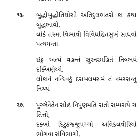
.
બુદ્ધોબુદ્ધોતિઘોસો અતિદુલભતરો કા કથા
૨૬
બુદ્ધભાવો,
લોકે તસ્મા વિભાવી વિવિધહિતસુખં સાધવો
પત્થયન્તા.
ઇટ્ઠં અત્થં વહન્તં સુરનરમહિતં નિબ્ભયં
દક્ખિણેય્યં,
લોકાનં નન્દિવડ્ઢં દસબલમસમં તં નમસ્સન્તુ
નિચ્ચં.
.
પુઞ્ઞેનેતેન સોહં નિપુણમતિ સતો સમ્પરાયે ચ
૨૭
તિત્તો,
દક્ખો દિટ્ઠુજ્જુપઞ્ઞો અવિકલવીરિયો
ભોગવા સંવિભાગી.