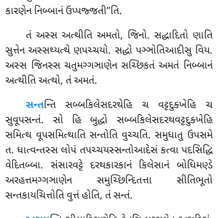
કારણેન નિબ્બાનં ઉપ્પજ્જતી’’તિ.
તં અસ્સ અત્થીતિ અમતો, જિનો. સદ્ધાદિતો ણાતિ
સુત્તેન અસ્સથ્યત્થે ણપચ્ચયો. સદ્ધો પઞ્ઞોતિઆદીસુ વિય
.
અસ્સ જિનસ્સ ચતુમગ્ગઞાણેન સચ્છિકતં અમતં નિબ્બાનં
અત્થીતિ અત્થો, તં અમતં.
સન્ત
ન્તિ સબ્બકિલેસદરથેહિ ચ વટ્ટદુક્ખેહિ ચ
સુવૂપસન્તં. સો હિ બુદ્ધો સબ્બકિલેસદરથવટ્ટદુક્ખેહિ
સમિત્થ વૂપસમિત્થાતિ સન્તોતિ વુચ્ચતિ. સમુધાતુ ઉપસમે
ત. ધાત્વન્તસ્સ લોપં તપચ્ચયસ્સન્તોઆદેસં કત્વા પદસિદ્ધિ
વેદિતબ્બા. સંસારવટ્ટે દરથકારકાનં કિલેસાનં બોધિમણ્ડે
અરહત્તમગ્ગઞાણેન સમુચ્છિન્દિતત્તા સીતિભૂતો
સન્તકાયચિત્તોતિ વુત્તં હોતિ, તં સન્તં.