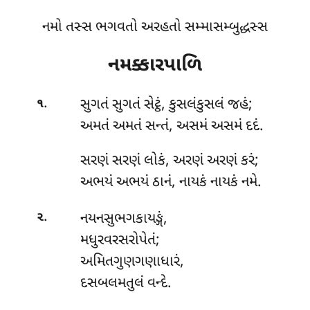
નમો તસ્સ ભગવતો અરહતો સમ્માસમ્બુદ્ધસ્સ
નમક્કારપાળિ
.
સુગતં
સુગતં સેટ્ઠં, કુસલંકુસલં જહં;
૧
અમતં અમતં સન્તં, અસમં અસમં દદં.
સરણં સરણં લોકં, અરણં અરણં કરં;
અભયં અભયં ઠાનં, નાયકં નાયકં નમે.
.
નયનસુભગકાયઙ્ગં,
૨
મધુરવરસરોપેતં;
અમિતગુણગણાધારં,
દસબલમતુલં વન્દે.