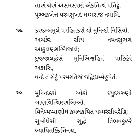
તાણં લેણં અસમસરણં એકતિત્થં પતિટ્ઠં,
પુઞ્ઞક્ખેત્તં પરમસુખદં ધમ્મરાજં નમામિ.
.
કણ્ડમ્બંમૂલે પરહિતકરો યો મુનિન્દો નિસિન્નો,
૧૯
અચ્છેરં સીઘં નયનસુભગં
આકુલણ્ણગ્ગિજાલં;
દુજ્જાલદ્ધંસં મુનિભિજહિતં પાટિહેરં
અકાસિ,
વન્દે તં સેટ્ઠં પરમરતિજં ઇદ્ધિધમ્મેહુપેતં.
.
મુનિન્દક્કો
ય્વેકો દયુદયરુણો
૨૦
ઞાણવિત્થિણ્ણબિમ્બો,
વિનેય્યપ્પાણોઘં કમલકથિતં ધમ્મરંસીવરેહિ;
સુબોધેસી સુદ્ધે તિભવકુહરે
બ્યાપિતક્કિત્તિનઞ્ચ,