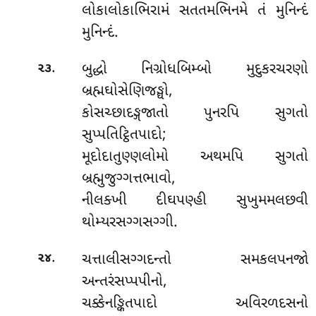
લોકાલોકાભિરામં સતતમભિનમે તં મુનિન્દં
મુનિન્દં.
.
બુદ્ધો નિગ્રોધબિમ્બો મુદુકરચરણો
૨૩
બ્રહ્મઘોસેણિજઙ્ઘો,
કોસચ્છાદઙ્ગજાતો પુનરપિ સુગતો
સુપ્પતિટ્ઠિતપાદો;
મૂદોદાતુણ્ણલોમો અથમપિ સુગતો
બ્રહ્મુજુગ્ગત્તભાવો,
નીલક્ખી દીઘપણ્હી સુખુમમલછવી
થોમ્યરસગ્ગસગ્ગી.
.
ચત્તાલીસગ્ગદન્તો સમકલપનજો
૨૪
અન્તરંસપ્પપીનો,
ચક્કેનઙ્કિતપાદો અવિરળદસનો