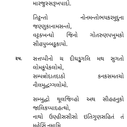
મારજુસ્સઙ્ખપાદો.
તિટ્ઠન્તો
નોનમન્તોભયકરમુદુના
જણ્ણુકાનામસન્તો,
વટ્ટક્ખન્ધો જિનો ગોતરુણપખુમકો
સીહપુબ્બડ્ઢકાયો.
.
સત્તપ્પીનો ચ દીઘઙ્ગુલિ મથ સુગતો
૨૫
લોમકૂપેકલોમો,
સમ્પન્નોદાતદાઠો કનકસમતચો
નીલમુદ્ધગ્ગલોમો.
સમ્બુદ્ધો થૂલજિવ્હો અથ સીહહનુકો
જાલિકપ્પાદહત્થો,
નાથો ઉણ્હીસસીસો ઇતિગુણસહિતં તં
મહેસિં નમામિ.