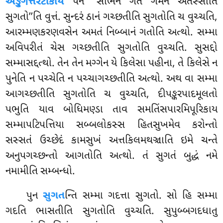
અઙ્ગુત્તરટીકાયં
પન ‘‘સોભનં ગતં ગમનં એતસ્સાતિ
સુગતો’’તિ વુત્તં. સુન્દરં ઠાનં ગચ્છતીતિ સુગતોતિ ચ વુચ્ચતિ,
આરમ્મણકરણવસેન અમતં નિબ્બાનં ગતોતિ
અત્થો. સમ્મા
અવિપરીતં ચેસ ગચ્છતીતિ સુગતોતિ વુચ્ચતિ. સુસદ્દો
સમ્માસદ્દત્થો. તેન તેન મગ્ગેન યે કિલેસા પહીના, તે કિલેસે ન
પુનેતિ ન પચ્ચેતિ ન પચ્ચાગચ્છતીતિ અત્થો. અથ વા સમ્મા
આગચ્છતીતિ સુગતોતિ ચ વુચ્ચતિ, દીપઙ્કરપાદમૂલતો
પભુતિ યાવ બોધિમણ્ડા તાવ સમતિંસપારમિપૂરિકાય
સમ્માપટિપત્તિયા સબ્બલોકસ્સ હિતસુખમેવ કરોન્તો
સસ્સતં ઉચ્છેદં કામસુખં અત્તકિલમથઞ્ચાતિ ઇમે ચન્તે
અનુપગચ્છન્તો આગતોતિ અત્થો. તં સુગતં બુદ્ધં નમે
નમામીતિ સમ્બન્ધો.
પુન
સુગત
ન્તિ સમ્મા ગદત્તા સુગતો. સો હિ સમ્મા
ગદતિ ભાસતીતિ સુગતોતિ વુચ્ચતિ. સુપુબ્બગદધાતુ