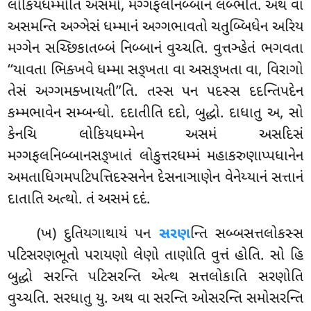
લોકિયધમ્મોતિ અસમો, મગ્ગફલનિબ્બાનં લબ્ભતિ. અથ વા
અસમન્તિ અઞ્ઞેસં ધમ્માનં અગ્ગભાવતો ચતુબ્બિધેન અરિય
મગ્ગેન સચ્છિકાતબ્બં નિબ્બાનં વુચ્ચતિ. વુત્તઞ્હેતં ભગવતા
‘‘યાવતા ભિક્ખવે ધમ્મા સઙ્ખતા વા અસઙ્ખતા વા, વિરાગો
તેસં અગ્ગમક્ખાયતી’’તિ. તસ્સ પન પદસ્સ દદન્તિપદેન
કમ્મભાવેન સમ્બન્ધો. દદાતીતિ દદો, બુદ્ધો. દાધાતુ અ, સો
કેનચિ લોકિયધમ્મેન અસમં અસદિસં
મગ્ગફલનિબ્બાનસઙ્ખાતં લોકુત્તરધમ્મં મહાકરુણાપ્પધાનેન
અમતાધિગમપટિપત્તિદસ્સનેન દેસનાઞાણેન વેનેય્યાનં સત્તાનં
દાતાતિ અત્થો. તં અસમં દદં.
(ખ) દુતિયગાથાયં પન
સરણ
ન્તિ સબ્બસત્તલોકસ્સ
પટિસરણભૂતો પરાયણો લેણો તાણોતિ વુત્તં હોતિ. સો હિ
બુદ્ધો સરન્તિ પટિસરન્તિ એત્થ સત્તલોકાતિ સરણોતિ
વુચ્ચતિ. સરધાતુ યુ. અથ વા સરન્તિ ઓસરન્તિ સમોસરન્તિ