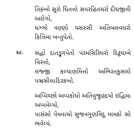
તિક્ખો સૂરો ધિતત્તો સપરહિતચરો દીઘજીવી
અરોગો,
ધઞ્ઞો વણ્ણો યસસ્સી અતિબલવધરો
કિત્તિમા ખન્તુપેતો.
.
સદ્ધો
દાતઙ્ગુપેતો પરમસિરિધરો દિટ્ઠધમ્મે
૨૮
વિરત્તો,
લજ્જી કલ્યાણમિત્તો અભિરતકુસલો
પઞ્ચસીલાદિરક્ખો.
અપ્પિચ્છો અપ્પકોધો અતિવુજુહદયો ઇદ્ધિમા
અપ્પમેય્યો,
પાસંસો પેમવાચો સુજનગુણવિદૂ મામકો સો
ભવેય્યં.