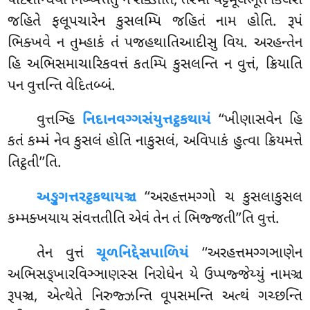
પટિસન્ધિયા નિબ્બત્તેતું ન સક્કોતિ, તસ્મા વટ્ટમૂલભૂતે કિલેસે
જહિતે ફલૂપચારેન કુસલમ્પિ જહિતં નામ હોતિ. રૂપં
ભિક્ખવે ન તુમ્હાકં તં પજહથાતિઆદીસુ વિય
. અરહન્તેન
હિ અભિસમાચારિકવત્તં કતમ્પિ કુસલન્તિ ન વુત્તં, ક્રિયાતિ
પન વુત્તન્તિ વેદિતબ્બં.
વુત્તઞ્હિ
નિદાનવગ્ગસંયુત્તટ્ઠકથાયં
‘‘ખીણાસવેન હિ
કતં કમ્મં નેવ કુસલં હોતિ નાકુસલં, અવિપાકં હુત્વા ક્રિયમત્તે
તિટ્ઠતી’’તિ.
અઙ્ગુત્તરટ્ઠકથાયઞ્ચ
‘‘અરહત્તમગ્ગો ચ કુસલાકુસલ
કમ્મક્ખયાય સંવત્તતીતિ એવં તેન તં ભિજ્જતી’’તિ વુત્તં.
તેન વુત્તં
ચૂળનિદ્દેસપાળિયં
‘‘અરહત્તમગ્ગઞાણેન
અભિસઙ્ખારવિઞ્ઞાણસ્સ નિરોધેન યે ઉપ્પજ્જેય્યું નામઞ્ચ
રૂપઞ્ચ, એત્થેતે નિરુજ્ઝન્તિ વૂપસમન્તિ અત્થં ગચ્છન્તિ