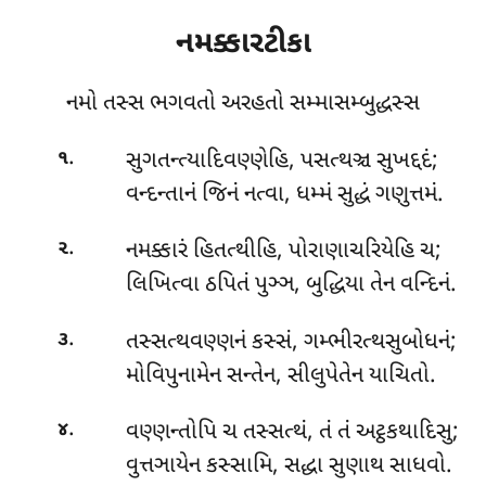
નમક્કારટીકા
નમો તસ્સ ભગવતો અરહતો સમ્માસમ્બુદ્ધસ્સ
.
સુગતન્ત્યાદિવણ્ણેહિ
, પસત્થઞ્ચ સુખદ્દદં;
૧
વન્દન્તાનં જિનં નત્વા, ધમ્મં સુદ્ધં ગણુત્તમં.
.
નમક્કારં હિતત્થીહિ, પોરાણાચરિયેહિ ચ;
૨
લિખિત્વા ઠપિતં પુઞ્ઞ, બુદ્ધિયા તેન વન્દિનં.
.
તસ્સત્થવણ્ણનં કસ્સં, ગમ્ભીરત્થસુબોધનં;
૩
મોવિપુનામેન સન્તેન, સીલુપેતેન યાચિતો.
.
વણ્ણન્તોપિ ચ તસ્સત્થં, તં તં અટ્ઠકથાદિસુ;
૪
વુત્તઞાયેન કસ્સામિ, સદ્ધા સુણાથ સાધવો.