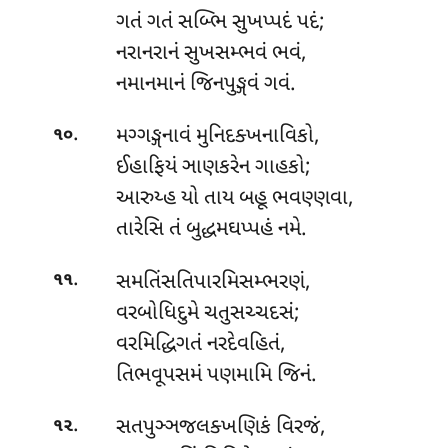
ગતં ગતં સબ્ભિ સુખપ્પદં પદં;
નરાનરાનં સુખસમ્ભવં ભવં,
નમાનમાનં જિનપુઙ્ગવં ગવં.
.
મગ્ગઙ્ગનાવં મુનિદક્ખનાવિકો,
૧૦
ઈહાફિયં ઞાણકરેન ગાહકો;
આરુય્હ યો તાય બહૂ ભવણ્ણવા,
તારેસિ તં બુદ્ધમઘપ્પહં નમે.
.
સમતિંસતિપારમિસમ્ભરણં,
૧૧
વરબોધિદુમે ચતુસચ્ચદસં;
વરમિદ્ધિગતં નરદેવહિતં,
તિભવૂપસમં પણમામિ જિનં.
.
સતપુઞ્ઞજલક્ખણિકં વિરજં,
૧૨