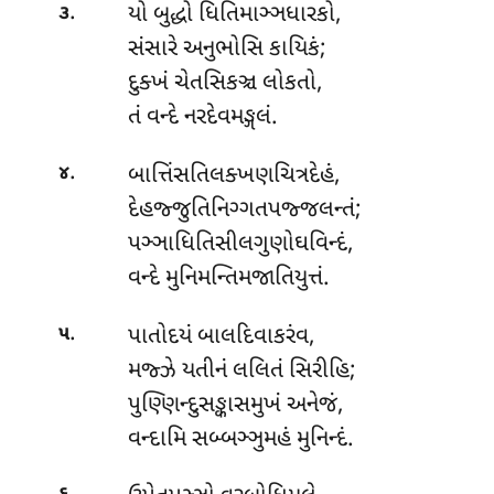
.
યો બુદ્ધો ધિતિમાઞ્ઞધારકો,
૩
સંસારે અનુભોસિ કાયિકં;
દુક્ખં ચેતસિકઞ્ચ લોકતો,
તં વન્દે નરદેવમઙ્ગલં.
.
બાત્તિંસતિલક્ખણચિત્રદેહં,
૪
દેહજ્જુતિનિગ્ગતપજ્જલન્તં;
પઞ્ઞાધિતિસીલગુણોઘવિન્દં,
વન્દે મુનિમન્તિમજાતિયુત્તં.
.
પાતોદયં બાલદિવાકરંવ,
૫
મજ્ઝે યતીનં લલિતં સિરીહિ;
પુણ્ણિન્દુસઙ્કાસમુખં અનેજં,
વન્દામિ સબ્બઞ્ઞુમહં મુનિન્દં.