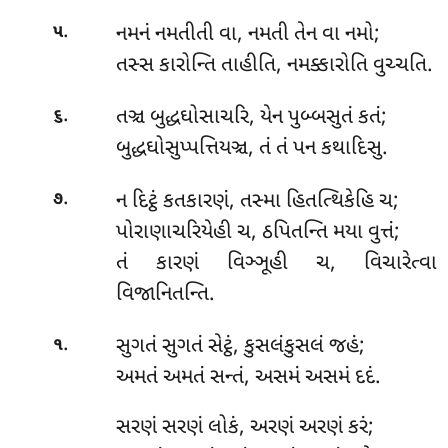
.
નમનં નમતીતી વા, નમતી તેન વા નમો;
૫
તસ્સ કારોન્તિ તાહીતિ, નમક્કારોતિ વુચ્ચતિ.
.
તઞ્ચ બુદ્ધઘોસાચરિ, યેન પુબ્બસુતં કતં;
૬
બુદ્ધઘોસુપ્પત્તિયઞ્ચ, તં તં પન કથાદિસુ.
.
ન દિટ્ઠં કતકારણં, તસ્મા હિતત્થિકેહિ ચ;
૭
પોરાણાચરિયેહી ચ, ઠપિતન્તિ મયા વુત્તં;
તં કારણં વિઞ્ઞૂહી ચ, વિચારેત્વા
વિજાનિતન્તિ.
.
સુગતં સુગતં સેટ્ઠં, કુસલંકુસલં જહં;
૧
અમતં અમતં સન્તં, અસમં અસમં દદં.
સરણં સરણં લોકં, અરણં અરણં કરં;