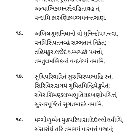
અત્થાભિકામનરદેવહિતાવહં તં,
વન્દામિ કારુણિકમગ્ગમનન્તઞાણં.
.
અખિલગુણનિધાનો યો મુનિન્દોપગન્ત્વા,
૧૬
વનમિસિપતનવ્હં સઞ્ઞતાનં નિકેતં;
તહિમકુસલછેદં ધમ્મચક્કં પવત્તો,
તમતુલમભિકન્તં વન્દનેય્યં નમામિ.
.
સુચિપરિવારિતં સુરુચિરપ્પભાહિ રત્તં,
૧૭
સિરિવિસરાલયં ગુપિતમિન્દ્રિયેહુપેતં;
રવિસસિમણ્ડલપ્પભુતિલક્ખણોપચિત્તં,
સુરનરપૂજિતં સુગતમાદરં નમામિ.
.
મગ્ગોળુમ્પેન મુહપટિઘાસાદિઉલ્લોલવીચિં,
૧૮
સંસારોઘં તરિ તમભયં પારપત્તં પજાનં;