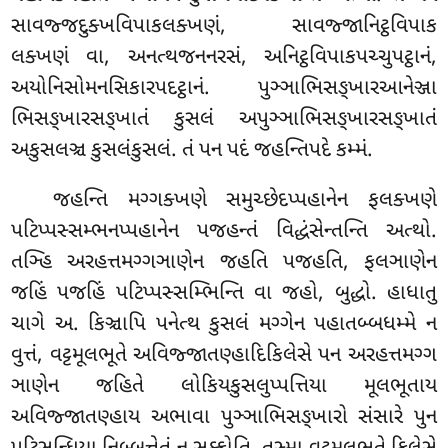
સાવજ્જદુક્ખવિપાકલક્ખણં, સાવજ્જાનિટ્ઠવિપાક
લક્ખણં વા, અનત્થજનનરસં, અનિટ્ઠવિપાકપચ્ચુપટ્ઠાનં,
અયોનિસોમનસિકારપદટ્ઠાનં. પુઞ્ઞાભિસઙ્ખારઆનેઞ્જા
ભિસઙ્ખારસઙ્ખાતં કુસલં અપુઞ્ઞાભિસઙ્ખારસઙ્ખાતં
અકુસલઞ્ચ કુસલંકુસલં. તં પન પદં જહન્તિપદે કમ્મં.
જહન્તિ મગ્ગક્ખણે સમુચ્છેદપ્પહાનેન ફલક્ખણે
પટિપ્પસ્સમ્ભનપ્પહાનેન પજહન્તં વિદ્ધંસેન્તન્તિ અત્થો.
તઞ્હિ અરહત્તમગ્ગઞાણેન જહતિ પજહતિ, ફલઞાણેન
જહિં પજહિં પટિપ્પસ્સમ્ભિન્તિ વા જહો, બુદ્ધો. હાધાતુ
ચાગે અ. કિઞ્ચાપિ પનેત્થ કુસલં મગ્ગેન પહાતબ્બધમ્મે ન
વુત્તં, વટ્ટમૂલભૂતે અવિજ્જાતણ્હાદિકિલેસે પન અરહત્તમગ્ગ
ઞાણેન જહિતે લોકિયકુસલુપ્પત્તિયા મૂલભૂતાય
અવિજ્જાતણ્હાય અભાવા પુઞ્ઞાભિસઙ્ખારો સંસારે પુન