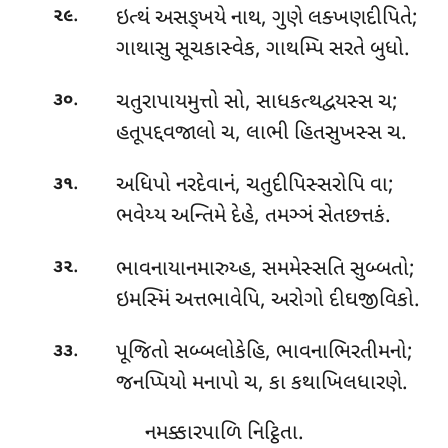
.
ઇત્થં અસઙ્ખયે નાથ, ગુણે લક્ખણદીપિતે;
૨૯
ગાથાસુ સૂચકાસ્વેક, ગાથમ્પિ સરતે બુધો.
.
ચતુરાપાયમુત્તો સો, સાધકત્થદ્વયસ્સ ચ;
૩૦
હતૂપદ્દવજાલો ચ, લાભી હિતસુખસ્સ ચ.
.
અધિપો નરદેવાનં, ચતુદીપિસ્સરોપિ વા;
૩૧
ભવેય્ય અન્તિમે દેહે, તમઞ્ઞં સેતછત્તકં.
.
ભાવનાયાનમારુય્હ, સમમેસ્સતિ સુબ્બતો;
૩૨
ઇમસ્મિં અત્તભાવેપિ, અરોગો દીઘજીવિકો.
.
પૂજિતો સબ્બલોકેહિ, ભાવનાભિરતીમનો;
૩૩
જનપ્પિયો મનાપો ચ, કા કથાખિલધારણે.
નમક્કારપાળિ નિટ્ઠિતા.