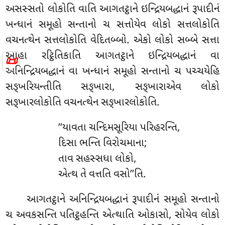
અસસ્સતો લોકોતિ વાતિ આગતટ્ઠાને ઇન્દ્રિયબદ્ધાનં રૂપાદીનં
ખન્ધાનં સમૂહો સન્તાનો ચ સત્તોયેવ લોકો સત્તલોકોતિ
વચનત્થેન સત્તલોકોતિ વેદિતબ્બો. એકો લોકો સબ્બે સત્તા
આહા રટ્ઠિતિકાતિ
આગતટ્ઠાને ઇન્દ્રિયબદ્ધાનં વા
📜
અનિન્દ્રિયબદ્ધાનં વા ખન્ધાનં સમૂહો સન્તાનો ચ પચ્ચયેહિ
સઙ્ખરિયન્તીતિ સઙ્ખારા, સઙ્ખારાએવ લોકો
સઙ્ખારલોકોતિ વચનત્થેન સઙ્ખારલોકોતિ.
‘‘યાવતા ચન્દિમસૂરિયા પરિહરન્તિ,
દિસા ભન્તિ વિરોચમાના;
તાવ સહસ્સધા લોકો,
એત્થ તે વત્તતિ વસો’’તિ.
આગતટ્ઠાને અનિન્દ્રિયબદ્ધાનં રૂપાદીનં સમૂહો સન્તાનો
ચ અવકસન્તિ પતિટ્ઠહન્તિ એત્થાતિ ઓકાસો, સોયેવ લોકો