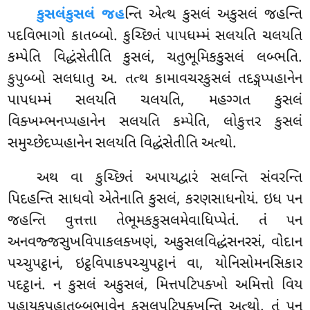
કુસલંકુસલં જહ
ન્તિ એત્થ કુસલં અકુસલં જહન્તિ
પદવિભાગો કાતબ્બો. કુચ્છિતં પાપધમ્મં સલયતિ ચલયતિ
કમ્પેતિ વિદ્ધંસેતીતિ કુસલં, ચતુભૂમિકકુસલં લબ્ભતિ.
કુપુબ્બો સલધાતુ અ. તત્થ કામાવચરકુસલં તદઙ્ગપ્પહાનેન
પાપધમ્મં સલયતિ ચલયતિ, મહગ્ગત કુસલં
વિક્ખમ્ભનપ્પહાનેન સલયતિ કમ્પેતિ, લોકુત્તર કુસલં
સમુચ્છેદપ્પહાનેન સલયતિ વિદ્ધંસેતીતિ અત્થો.
અથ વા કુચ્છિતં અપાયદ્વારં સલન્તિ સંવરન્તિ
પિદહન્તિ સાધવો એતેનાતિ કુસલં, કરણસાધનોયં. ઇધ પન
જહન્તિ વુત્તત્તા તેભૂમકકુસલમેવાધિપ્પેતં. તં પન
અનવજ્જસુખવિપાકલક્ખણં, અકુસલવિદ્ધંસનરસં, વોદાન
પચ્ચુપટ્ઠાનં, ઇટ્ઠવિપાકપચ્ચુપટ્ઠાનં વા, યોનિસોમનસિકાર
પદટ્ઠાનં. ન કુસલં અકુસલં, મિત્તપટિપક્ખો અમિત્તો વિય
પહાયકપહાતબ્બભાવેન કુસલપટિપક્ખન્તિ અત્થો. તં પન