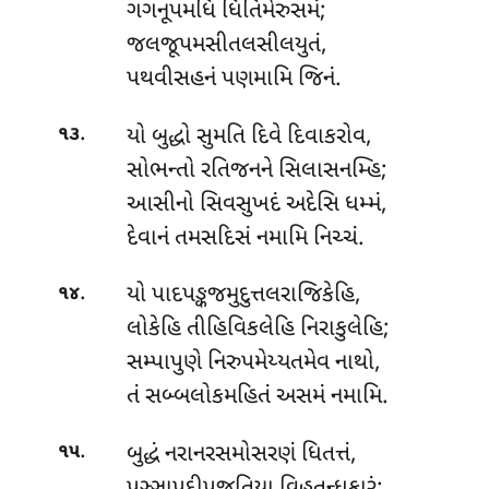
ગગનૂપમધિં ધિતિમેરુસમં;
જલજૂપમસીતલસીલયુતં,
પથવીસહનં પણમામિ જિનં.
.
યો
બુદ્ધો સુમતિ દિવે દિવાકરોવ,
૧૩
સોભન્તો રતિજનને સિલાસનમ્હિ;
આસીનો સિવસુખદં અદેસિ ધમ્મં,
દેવાનં તમસદિસં નમામિ નિચ્ચં.
.
યો પાદપઙ્કજમુદુત્તલરાજિકેહિ,
૧૪
લોકેહિ તીહિવિકલેહિ નિરાકુલેહિ;
સમ્પાપુણે નિરુપમેય્યતમેવ નાથો,
તં સબ્બલોકમહિતં અસમં નમામિ.
.
બુદ્ધં નરાનરસમોસરણં ધિતત્તં,
૧૫
પઞ્ઞાપદીપજુતિયા વિહતન્ધકારં;