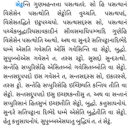
સેટ્ઠ
ન્તિ ગુણમહન્તત્તા પસત્થતરં. સો હિ પસત્થાનં
વિસેસેન પસત્થોતિ સેટ્ઠોતિ વુચ્ચતિ. પસત્થપદં,
વિસેસતદ્ધિતે ઇટ્ઠપચ્ચયો. પસત્થસદ્દસ્સ સો, પસત્થાનં
પચ્ચેકબુદ્ધારિયસાવકાદીનં સીલસમાધિપઞ્ઞાદિ ગુણેહિ
વિસેસેન પસત્થોતિ અત્થો. અથ વા સુન્દરે સતિપટ્ઠાનાદિભેદે
ધમ્મે એસતિ ગવેસતિ એસિં ગવેસિન્તિ વા સેટ્ઠો, બુદ્ધો.
સુપુબ્બોએસ ગવેસને ત. તસ્સ રટ્ઠો. સુસદ્દો સુન્દરત્થો.
સન્તેહિ સપ્પુરિસેહિ એસિતબ્બો ગવેસિતબ્બોતિ વા સેટ્ઠો.
સન્તસદ્દૂપપદો ઇસ ગવેસને ત, સન્તસદ્દસ્સ સો, ઇકારસ્સે,
તસ્સ ટ્ઠો. સન્તેહિ સપ્પુરિસેહિ ઇચ્છિયતિ કન્તિય તીતિ વા
સેટ્ઠો. સન્તસદ્દૂપપદો ઇસુ ઇચ્છાકન્તીસુ ત. અથ વા સન્તાનં
સપ્પુરિસાનં હિતસુખં ઇચ્છતીતિ સેટ્ઠો, બુદ્ધો. કત્તુસાધનોયં.
સુન્દરે સતિપટ્ઠાના દિભેદે ધમ્મે એસેતિ બુદ્ધેતીતિ વા સેટ્ઠો.
હેતુ કત્તુસાધનોયં. સુપુબ્બએસધાતુ બુદ્ધિયં ત. તં સેટ્ઠં.