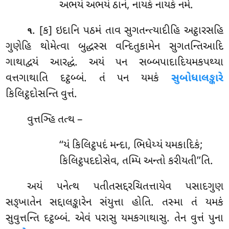
અભયં અભયં ઠાનં, નાયકં નાયકં નમે.
. [ક] ઇદાનિ
પઠમં તાવ સુગતન્ત્યાદીહિ અટ્ઠારસહિ
૧
ગુણેહિ થોમેત્વા બુદ્ધસ્સ વન્દિતુકામેન સુગતન્તિઆદિ
ગાથાદ્વયં આરદ્ધં. અયં પન સબ્બપાદાદિયમકપથ્યા
વત્તગાથાતિ દટ્ઠબ્બં. તં પન યમકં
સુબોધાલઙ્કારે
કિલિટ્ઠદોસન્તિ વુત્તં.
વુત્તઞ્હિ તત્થ –
‘‘યં કિલિટ્ઠપદં મન્દા, ભિધેય્યં યમકાદિકં;
કિલિટ્ઠપદદોસેવ, તમ્પિ અન્તો કરીયતી’’તિ.
અયં પનેત્થ પતીતસદ્દરચિતત્તાયેવ પસાદગુણ
સઙ્ખાતેન સદ્દાલઙ્કારેન સંયુત્તા હોતિ. તસ્મા તં યમકં
સુવુત્તન્તિ દટ્ઠબ્બં. એવં પરાસુ યમકગાથાસુ. તેન વુત્તં પુના