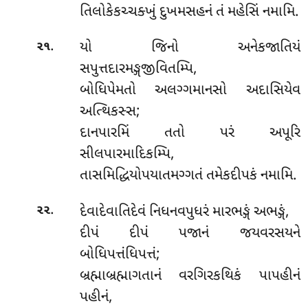
તિલોકેકચ્ચક્ખું દુખમસહનં તં મહેસિં નમામિ.
.
યો જિનો અનેકજાતિયં
૨૧
સપુત્તદારમઙ્ગજીવિતમ્પિ,
બોધિપેમતો અલગ્ગમાનસો અદાસિયેવ
અત્થિકસ્સ;
દાનપારમિં તતો પરં અપૂરિ
સીલપારમાદિકમ્પિ,
તાસમિદ્ધિયોપયાતમગ્ગતં તમેકદીપકં નમામિ.
.
દેવાદેવાતિદેવં નિધનવપુધરં મારભઙ્ગં અભઙ્ગં,
૨૨
દીપં દીપં પજાનં જયવરસયને
બોધિપત્તંધિપત્તં;
બ્રહ્માબ્રહ્માગતાનં વરગિરકથિકં પાપહીનં
પહીનં,