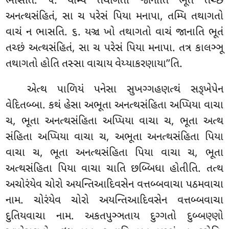
ભાસતિ. ૫. યમ્પિ તથાગતો જાનાતિ ભૂતં તચ્છં
અનત્થસંહિતં, સા ચ પરેસં પિયા મનાપા, તમ્પિ તથાગતો
વાચં ન ભાસતિ. ૬. યઞ્ચ ખો તથાગતો વાચં જાનાતિ ભૂતં
તચ્છં અત્થસંહિતં, સા ચ પરેસં પિયા મનાપા
. તત્ર કાલઞ્ઞૂ
તથાગતો હોતિ તસ્સા વાચાય વેય્યાકરણાયા’’તિ.
એત્થ પાળિયં પનેસા સુખગ્ગહણત્થં સઙ્ખેપેન
વેદિતબ્બા. કથં હેસા અભૂતા અનત્થસંહિતા અપ્પિયા વાચા
ચ, ભૂતા અનત્થસંહિતા અપ્પિયા વાચા ચ, ભૂતા અત્થ
સંહિતા અપ્પિયા વાચા ચ, અભૂતા અનત્થસંહિતા પિયા
વાચા ચ, ભૂતા અનત્થસંહિતા પિયા વાચા ચ, ભૂતા
અત્થસંહિતા પિયા વાચા ચાતિ છબ્બિધા હોતીતિ. તત્થ
અચોરંયેવ ચોરો અયન્તિઆદિવસેન વત્તબ્બવાચા પઠમવાચા
નામ. ચોરંયેવ ચોરો અયન્તિઆદિવસેન વત્તબ્બવાચા
દુતિયવાચા નામ. અકતપુઞ્ઞતાય દુગ્ગતો દુબ્બણ્ણો