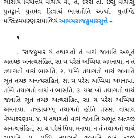
ભાસાયં વિયત્તિયં વાચાયં વા, ત, દસ્સ તો. છસુ વાચાસુ
યુત્તટ્ઠાને યુત્તમેવ દ્વિવાચં ભાસતીતિ અત્થો. વુત્તઞ્હિ
મજ્ઝિમપણ્ણાસપાળિયં
અભયરાજકુમારસુત્તે
–
૧
. ‘‘રાજકુમાર યં તથાગતો તં વાચં જાનાતિ અભૂતં
અતચ્છં અનત્થસંહિતં, સા ચ પરેસં અપ્પિયા અમનાપા, ન તં
તથાગતો વાચં ભાસતિ. ૨. યમ્પિ તથાગતો વાચં જાનાતિ
ભૂતં તચ્છં અનત્થસંહિતં, સા ચ પરેસં અપ્પિયા અમનાપા.
તમ્પિ તથાગતો વાચં ન ભાસતિ. ૩. યઞ્ચ ખો તથાગતો વાચં
જાનાતિ ભૂતં તચ્છં અત્થસંહિતં, સા ચ પરેસં અપ્પિયા
અમનાપા, તત્રકાલઞ્ઞૂ તથાગતો હોતિ તસ્સા વાચાય
વેય્યાકરણાય. ૪. યં તથાગતો વાચં જાનાતિ અભૂતં અતચ્છં
અનત્થસંહિતં, સા ચ પરેસં પિયા મનાપા, ન તં તથાગતો વાચં