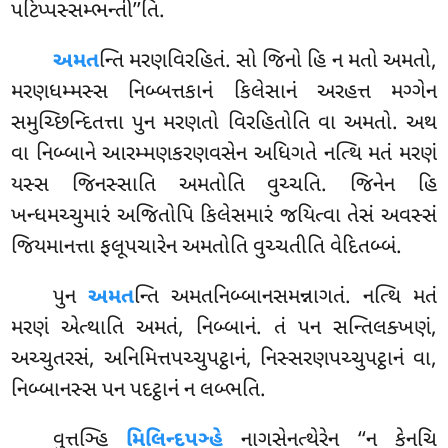
પટિપ્પસ્સમ્ભન્તી’’તિ.
અમત
ન્તિ મરણવિરહિતં. સો જિનો હિ ન મતો અમતો,
મરણધમ્મસ્સ નિબ્બત્તકાનં કિલેસાનં અરહત્ત મગ્ગેન
સમુચ્છિન્દિતત્તા પુન મરણતો વિરહિતોતિ વા અમતો. અથ
વા નિબ્બાને આરમ્મણકરણવસેન અધિગતે નત્થિ મતં મરણં
યસ્સ જિનસ્સાતિ અમતોતિ વુચ્ચતિ. જિનેન હિ
ખન્ધમચ્ચુમારં અજિતોપિ કિલેસમારં જયિત્વા તેસં અવસ્સં
જિયમાનત્તા ફલૂપચારેન અમતોતિ વુચ્ચતીતિ વેદિતબ્બં.
પુન
અમત
ન્તિ અમતનિબ્બાનસમન્નાગતં. નત્થિ મતં
મરણં એત્થાતિ અમતં, નિબ્બાનં. તં પન સન્તિલક્ખણં,
અચ્ચુતરસં, અનિમિત્તપચ્ચુપટ્ઠાનં, નિસ્સરણપચ્ચુપટ્ઠાનં વા,
નિબ્બાનસ્સ પન પદટ્ઠાનં ન લબ્ભતિ.
વુત્તઞ્હિ
મિલિન્દપઞ્હે
નાગસેનત્થેરેન ‘‘ન કેનચિ