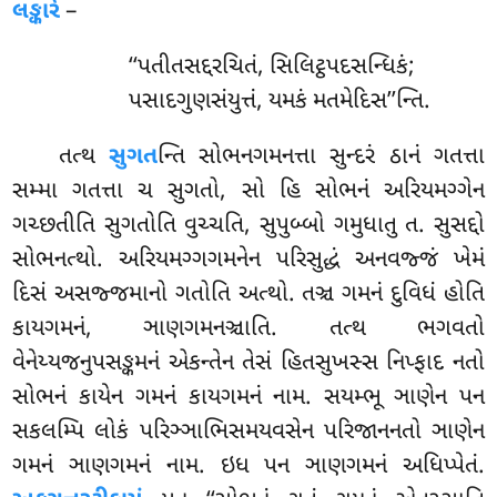
લઙ્કારે
–
‘‘પતીતસદ્દરચિતં, સિલિટ્ઠપદસન્ધિકં;
પસાદગુણસંયુત્તં, યમકં મતમેદિસ’’ન્તિ.
તત્થ
સુગત
ન્તિ સોભનગમનત્તા સુન્દરં ઠાનં ગતત્તા
સમ્મા ગતત્તા ચ સુગતો, સો હિ સોભનં અરિયમગ્ગેન
ગચ્છતીતિ સુગતોતિ વુચ્ચતિ, સુપુબ્બો ગમુધાતુ ત. સુસદ્દો
સોભનત્થો. અરિયમગ્ગગમનેન પરિસુદ્ધં અનવજ્જં ખેમં
દિસં અસજ્જમાનો ગતોતિ અત્થો. તઞ્ચ ગમનં દુવિધં હોતિ
કાયગમનં, ઞાણગમનઞ્ચાતિ. તત્થ ભગવતો
વેનેય્યજનુપસઙ્કમનં એકન્તેન તેસં હિતસુખસ્સ નિપ્ફાદ નતો
સોભનં કાયેન ગમનં કાયગમનં નામ. સયમ્ભૂ ઞાણેન પન
સકલમ્પિ લોકં પરિઞ્ઞાભિસમયવસેન પરિજાનનતો ઞાણેન
ગમનં ઞાણગમનં નામ. ઇધ પન ઞાણગમનં અધિપ્પેતં.