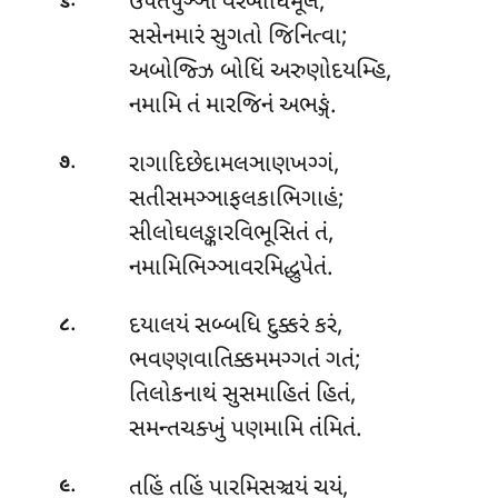
.
ઉપેતપુઞ્ઞો
વરબોધિમૂલે,
૬
સસેનમારં સુગતો જિનિત્વા;
અબોજ્ઝિ બોધિં અરુણોદયમ્હિ,
નમામિ તં મારજિનં અભઙ્ગં.
.
રાગાદિછેદામલઞાણખગ્ગં,
૭
સતીસમઞ્ઞાફલકાભિગાહં;
સીલોઘલઙ્કારવિભૂસિતં તં,
નમામિભિઞ્ઞાવરમિદ્ધુપેતં.
.
દયાલયં સબ્બધિ દુક્કરં કરં,
૮
ભવણ્ણવાતિક્કમમગ્ગતં ગતં;
તિલોકનાથં સુસમાહિતં હિતં,
સમન્તચક્ખું પણમામિ તંમિતં.
.
તહિં તહિં પારમિસઞ્ચયં ચયં,
૯