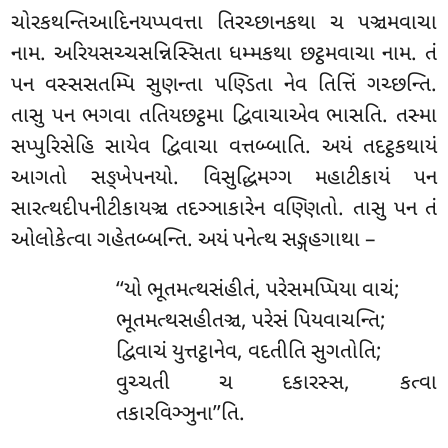
ચોરકથન્તિઆદિનયપ્પવત્તા તિરચ્છાનકથા ચ પઞ્ચમવાચા
નામ. અરિયસચ્ચસન્નિસ્સિતા ધમ્મકથા છટ્ઠમવાચા નામ. તં
પન વસ્સસતમ્પિ સુણન્તા પણ્ડિતા નેવ તિત્તિં ગચ્છન્તિ
.
તાસુ પન ભગવા તતિયછટ્ઠમા દ્વિવાચાએવ ભાસતિ. તસ્મા
સપ્પુરિસેહિ સાયેવ દ્વિવાચા વત્તબ્બાતિ. અયં તદટ્ઠકથાયં
આગતો સઙ્ખેપનયો. વિસુદ્ધિમગ્ગ મહાટીકાયં પન
સારત્થદીપનીટીકાયઞ્ચ તદઞ્ઞાકારેન વણ્ણિતો. તાસુ પન તં
ઓલોકેત્વા ગહેતબ્બન્તિ. અયં પનેત્થ સઙ્ગહગાથા –
‘‘યો ભૂતમત્થસંહીતં, પરેસમપ્પિયા વાચં;
ભૂતમત્થસહીતઞ્ચ, પરેસં પિયવાચન્તિ;
દ્વિવાચં યુત્તટ્ઠાનેવ, વદતીતિ સુગતોતિ;
વુચ્ચતી ચ દકારસ્સ, કત્વા
તકારવિઞ્ઞુના’’તિ.