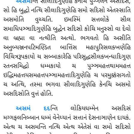
અસમ
ન્તિ સીલાદિગુણેહિ કેનચિ પુગ્ગલેન અસદિસં,
સો હિ બુદ્ધો નત્થિ સીલાદિગુણેહિ સમો સદિસો એતસ્સાતિ
અસમોતિ વુચ્ચતિ. ઇમસ્મિં સત્તલોકે સીલ
સમાધિપઞ્ઞાદિગુણેહિ બુદ્ધેન સદિસો કોચિ મનુસ્સો વા દેવો
વા બ્રહ્મા વા નત્થીતિ અત્થો. ભગવતો હિ અસીતિ
અનુબ્યઞ્જનપટિમણ્ડિત બાત્તિંસ મહાપુરિસલક્ખણેહિ
વિચિત્રરૂપકાયો ચ સબ્બાકારેહિ પરિસુદ્ધસીલક્ખન્ધાદિગુણ
રતનસમિદ્ધો ધમ્મકાયો ચ પુઞ્ઞમહત્તથામમહત્ત
ઇદ્ધિમહત્તયસમહત્તપઞ્ઞામહત્તાદિગુણેહિ ચ પરમુક્કંસગતો
ચ અત્થિ, તસ્મા ભગવા સીલાદિગુણેહિ કેનચિ અસમો
અસદિસોતિ વુત્તં હોતિ.
અસમં દદ
ન્તિ લોકિયધમ્મેન અસદિસં
મગ્ગફલનિબ્બાન ધમ્મં વેનેય્યાનં સત્તાનં દેસનાઞાણેન દાયકં.
એત્થ ચ અસમન્તિ નત્થિ એત્થ એતેસં વા સમો સદિસો