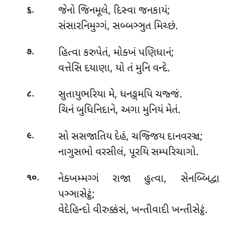
.
જેનો જિનમૂલે, દિસ્વા જનકાયં;
૬
સંસારનિમુગ્ગં, સબ્બઞ્ઞુત મિચ્છં.
.
હિત્વા કરુપેતં, મોક્ખં પણિધાનં;
૭
વત્તેસિ દયાણા, યો તં મુનિ વન્દે.
.
સુતાયુભરિયા મે, ધનઙ્ગમપિ ચજ્જં.
૮
ચિનં બુધિનિદાને, અગા મુનિયં મેતં.
.
સો સસજાતિય દેહં, ચજ્જિય દાનવરઞ્ચ;
૯
નાગુસભો વરસીલં, પૂરયિ સમ્પરિચાગો.
.
નેક્ખમ્મગ્ગં રાજા હુત્વા, સેનબ્બિદ્વા
૧૦
પઞ્ઞાસેટ્ઠં;
વેદેહિન્દો વીરુક્કંસં, ખન્તીવાદી ખન્તીસેટ્ઠં.