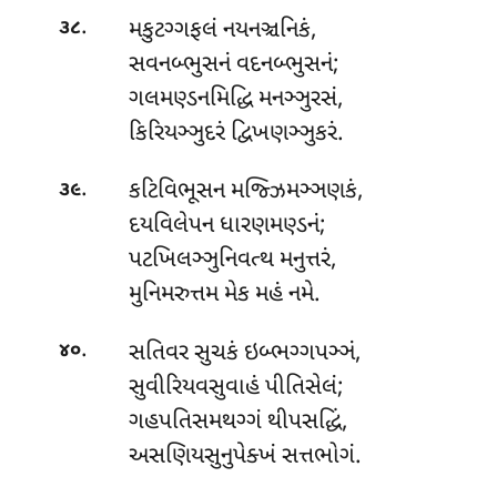
.
મકુટગ્ગફલં
નયનઞ્ચનિકં,
૩૮
સવનબ્ભુસનં વદનબ્ભુસનં;
ગલમણ્ડનમિદ્ધિ મનઞ્ઞુરસં,
કિરિયઞ્ઞુદરં દ્વિખણઞ્ઞુકરં.
.
કટિવિભૂસન મજ્ઝિમઞ્ઞણકં,
૩૯
દયવિલેપન ધારણમણ્ડનં;
પટખિલઞ્ઞુનિવત્થ મનુત્તરં,
મુનિમરુત્તમ મેક મહં નમે.
.
સતિવર સુચકં ઇબ્ભગ્ગપઞ્ઞં,
૪૦
સુવીરિયવસુવાહં પીતિસેલં;
ગહપતિસમથગ્ગં થીપસદ્ધિં,
અસણિયસુનુપેક્ખં સત્તભોગં.