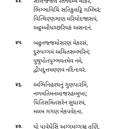
.
સીલજ્જલં રતનધમ્મ માકરં,
૪૪
ભિઞ્ઞાવિચિં સતિકુલટ્ઠિ ગમ્ભિરં;
વિત્થિણ્ણઞાણ મરિયોદજાસયં,
અટ્ઠમ્બીધચ્છરિયકં અસન્દનં.
.
બહુનજ્જમોસરણ મેકરસં,
૪૫
દુરુપગ્ગમં અચિતસમ્ભરિનં;
પુથુપોતપુઞ્ઞવતમેવ નમે,
દ્વીપદુત્તમણ્ણવ નદિન્દવરં.
.
અભિનિહરધનું
ગુણપારમિં,
૪૬
નળમતિમનબાજરહમ્મુખા;
ધિતિસમિતસરેન સુધારયં,
મલમ ગગણ મેકપવેદના.
.
યો પાવેધેસિં અગ્ગમગ્ગઞ્ચ તૂણિં,
૪૭