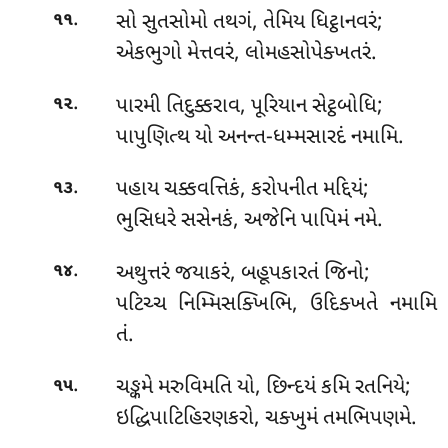
.
સો સુતસોમો તથગં, તેમિય ધિટ્ઠાનવરં;
૧૧
એકભુગો મેત્તવરં, લોમહસોપેક્ખતરં.
.
પારમી
તિદુક્કરાવ, પૂરિયાન સેટ્ઠબોધિ;
૧૨
પાપુણિત્થ યો અનન્ત-ધમ્મસારદં નમામિ.
.
પહાય ચક્કવત્તિકં, કરોપનીત મદ્દિયં;
૧૩
ભુસિધરે સસેનકં, અજેનિ પાપિમં નમે.
.
અથુત્તરં જયાકરં, બહૂપકારતં જિનો;
૧૪
પટિચ્ચ નિમ્મિસક્ખિભિ, ઉદિક્ખતે નમામિ
તં.
.
ચઙ્કમે મરુવિમતિ યો, છિન્દયં કમિ રતનિયે;
૧૫
ઇદ્ધિપાટિહિરણકરો, ચક્ખુમં તમભિપણમે.