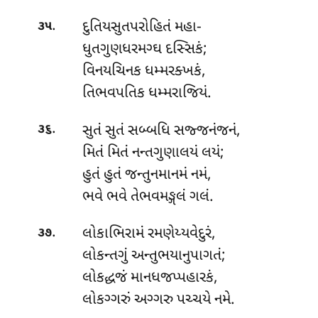
.
દુતિયસુતપરોહિતં મહા-
૩૫
ધુતગુણધરમગ્ઘ દસ્સિકં;
વિનયચિનક ધમ્મરક્ખકં,
તિભવપતિક ધમ્મરાજિયં.
.
સુતં સુતં સબ્બધિ સજ્જનંજનં,
૩૬
મિતં મિતં નન્તગુણાલયં લયં;
હુતં હુતં જન્તુનમાનમં નમં,
ભવે ભવે તેભવમઙ્ગલં ગલં.
.
લોકાભિરામં રમણેય્યવેદુરં,
૩૭
લોકન્તગું અન્તુભયાનુપાગતં;
લોકદ્ધજં માનધજપ્પહારકં,
લોકગ્ગરું અગ્ગરુ પચ્ચયે નમે.