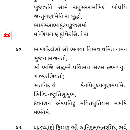
બુજ્ઝતિ સામં ચતુસચ્ચમખિલં બોધયિ
જન્તુગણમિતિ ચ બુદ્ધો,
ભાકરઆભાફુટપઙ્કજસમો
📜
મગ્ગિયઞાણફુવિકસિતો ચ.
.
ભગ્ગકિલેસો સો ભગવા તિભવ વમિત ગમન
૯૦
સુજન ભજનતો,
સો ભજિ સદ્ધમ્મે પવિભત્ત સરસ છભગયુત
ગરુકરણિયતો;
સત્તનિકાયે કેનપિતુલ્યગુણમપમિત
સિરિઘંનજુતિસુસુભં,
દેવનરાનં એકપતિટ્ઠ મવિતથુતિયસ મસકિ
મભંનમે.
.
બુદ્ધુપ્પાદો કિમ્મઙ્ગં ભો અતિદુલભતરમિધ ભવે
૯૧