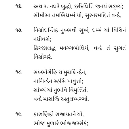
.
અથ રતનઘરે બુદ્ધો, છદિધિતિ જનયં સઙ્ખ્યં;
૧૬
સીમીસા તમભિધમ્મં યો, સુરનરમહિતં વન્દે.
.
નિગ્રોધન્તિક નુબ્ભવી સુખં, ધમ્મં યો વિચિનં
૧૭
નધીવરો;
કિચ્છાલદ્ધ મનઞ્ઞબોધિયં, વન્દે તં સુગતં
નિગ્રોચરં.
.
સબ્ભોગેહિ થ મુચલિન્દેન,
૧૮
નાગિન્દેન રહસિ પાવુત્તો;
સોખ્યં યો નુભવિ વિમુત્તિંતં,
વન્દે મારાજિ અતુલપ્પઞ્ઞો.
.
કારુણિકો રાજાયતને યો,
૧૯
ભોજ મુળારં ભોજ્જરસેકં;