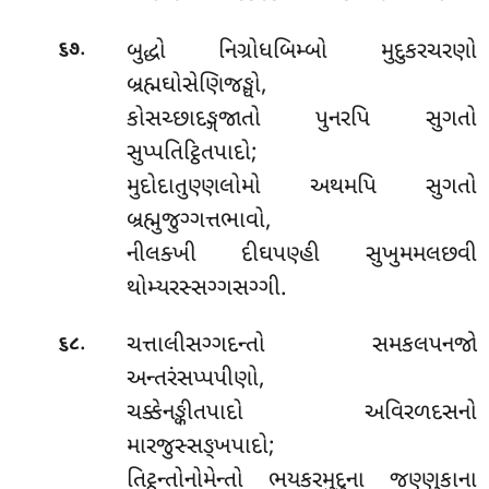
.
બુદ્ધો નિગ્રોધબિમ્બો મુદુકરચરણો
૬૭
બ્રહ્મઘોસેણિજઙ્ઘો,
કોસચ્છાદઙ્ગજાતો પુનરપિ સુગતો
સુપ્પતિટ્ઠિતપાદો;
મુદોદાતુણ્ણલોમો અથમપિ સુગતો
બ્રહ્મુજુગ્ગત્તભાવો,
નીલક્ખી દીઘપણ્હી સુખુમમલછવી
થોમ્યરસ્સગ્ગસગ્ગી.
.
ચત્તાલીસગ્ગદન્તો સમકલપનજો
૬૮
અન્તરંસપ્પપીણો,
ચક્કેનઙ્કીતપાદો અવિરળદસનો
મારજુસ્સઙ્ખપાદો;
તિટ્ઠન્તોનોમેન્તો ભયકરમુદુના જણ્ણુકાના