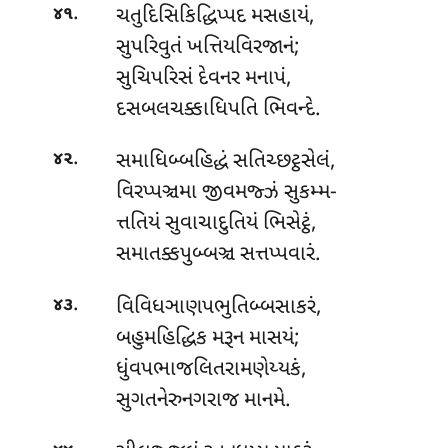
.
ચતુદિસિકિદ્ધિપ્પદ મસહાયં,
૪૧
સુપરિવુતં ખત્તિયવિરજાનં;
સુચિપરિસં દેવનર મનાપં,
દસબલચક્કાધિપતિ ભિવન્દે.
.
સમાધિબ્બહિદ્ધં સતિચ્છટ્ઠસેલં,
૪૨
વિરપ્પઞ્ચમા જીવમજ્ઝં સુકમ્મ-
ત્તતિયં સુવાચાદુતિયં ભિસેટ્ઠં,
સમાતક્કપુબ્બઞ્ચ સત્તપ્પવારં.
.
વિવિધઞાણપભુતિબ્બસાકરં,
૪૩
બહુમહિદ્ધિક મરૂન માસયં;
ધુંવપભાજલિતરામણેય્યકં,
સુગતનેરુનગરાજ માનમે.