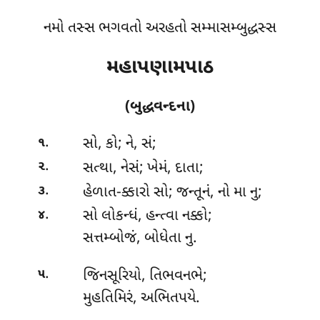
નમો તસ્સ ભગવતો અરહતો સમ્માસમ્બુદ્ધસ્સ
મહાપણામપાઠ
(બુદ્ધવન્દના)
.
સો
, કો; ને, સં;
૧
.
સત્થા, નેસં; ખેમં, દાતા;
૨
.
હેળાત-ક્કારો સો; જન્તૂનં, નો મા નુ;
૩
.
સો લોકન્ધં, હન્ત્વા નક્કો;
૪
સત્તમ્બોજં, બોધેતા નુ.
.
જિનસૂરિયો, તિભવનભે;
૫
મુહતિમિરં, અભિતપયે.