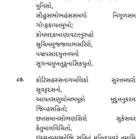
મુનિસો,
સીહુસભોભહંસસમગો નિગૂળસમ
ગોપ્ફકાયતમુખો;
કોમલદક્ખાણાવટતનુરુહો
સુચિમલુજ્જલાભસરિરો,
પઞ્ચપસાદયુત્તનયનો
સુગન્ધમુખતુઙ્ગનાસિકયુતો.
.
કોટિસહસ્સનાગબલિકો
સુરત્તમધરો
૮૭
સુવટ્ટદસનો,
આયતસણુલોમભમૂકો મુદુત્તનુકરત્ત
જિવ્હસહિતો;
છત્તસમાનસોભણસિરો સુકેસવર
કેતુમાલવિચિતો,
ઇચ્ચનુબ્યઞ્જનેભિ સહિતં મુનિન્દપવરં નમામિ