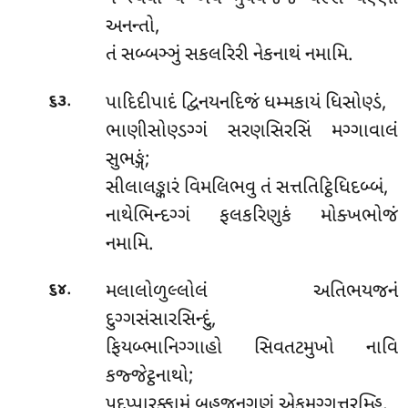
અનન્તો,
તં સબ્બઞ્ઞું સકલરિરી નેકનાથં નમામિ.
.
પાદિદીપાદં દ્વિનયનદિજં ધમ્મકાયં ધિસોણ્ડં,
૬૩
ભાણીસોણ્ડગ્ગં સરણસિરસિં મગ્ગાવાલં
સુભઙ્ગં;
સીલાલઙ્કારં વિમલિભવુ તં સત્તતિટ્ઠિધિદબ્બં,
નાથેભિન્દગ્ગં ફલકરિણુકં મોક્ખભોજં
નમામિ.
.
મલાલોળુલ્લોલં અતિભયજનં
૬૪
દુગ્ગસંસારસિન્દું,
ફિયબ્ભાનિગ્ગાહો સિવતટમુખો નાવિ
કજ્જેટ્ઠનાથો;
પદપ્પારક્કામં બહુજનગણં એકમગ્ગત્તરમ્હિ,