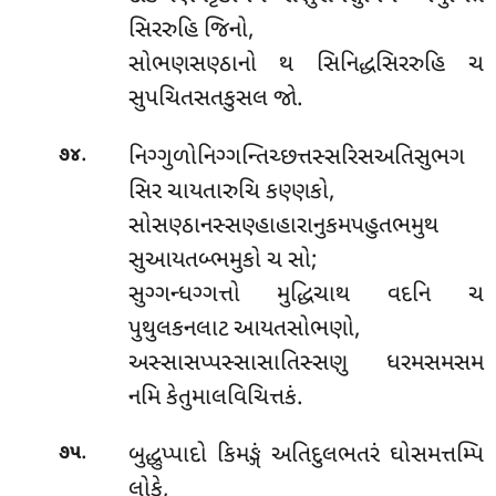
સિરરુહિ જિનો,
સોભણસણ્ઠાનો થ સિનિદ્ધસિરરુહિ ચ
સુપચિતસતકુસલ જો.
.
નિગ્ગુળોનિગ્ગન્તિચ્છત્તસ્સરિસઅતિસુભગ
૭૪
સિર ચાયતારુચિ કણ્ણકો,
સોસણ્ઠાનસ્સણ્હાહારાનુકમપહુતભમુથ
સુઆયતબ્ભમુકો ચ સો;
સુગ્ગન્ધગ્ગત્તો મુદ્ધિચાથ વદનિ ચ
પુથુલકનલાટ આયતસોભણો,
અસ્સાસપ્પસ્સાસાતિસ્સણુ ધરમસમસમ
નમિ કેતુમાલવિચિત્તકં.
.
બુદ્ધુપ્પાદો કિમઙ્ગં અતિદુલભતરં ઘોસમત્તમ્પિ
૭૫
લોકે,