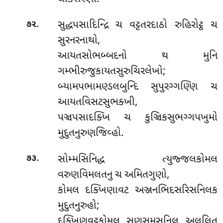
.
સુદ્ધપસાદિન્દ્રિ ચ વટ્ટતરદાઠો રુહિરોટ્ઠ ચ
૭૨
સુરનરનાથો,
આયતસોભબ્બદનો થ મુનિ
ગમ્ભીરુજુકાયતસુરુચિરલેખો;
બ્યામપભામણ્ડલબુન્દિ સુપુરગ્ગણ્ણિ ચ
આયતવિસટસુભક્ખી,
પઞ્ચપસાદક્ખિ ચ કુઞ્ચિકસુભગ્ગપખુમો
મુદુતનુરુણજિવ્હો.
.
સોમ્મસિનિદ્ધ ત્યુજ્જલકોમલ
૭૩
વરુણવિમલતનુ ચ અમિતગુણો,
કોમલ દક્ખિણાવટ અઞ્જનભિદસરિસનિલક
મુદુતનુરુહો;
દક્ખિણવટ્ટકોમલ સણુસમસુનિલ અલુલિત