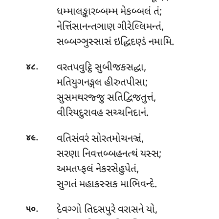
ધમ્માલઙ્કારબ્બમ્મ મેકબ્બલં તં;
નેત્તિંસાનન્તઞાણ ગીરેલ્લિમન્તં,
સબ્બઞ્ઞુસ્સાસં ઇદ્ધિદણ્ડં નમામિ.
.
વરતપવુટ્ઠિ સુબીજકસદ્ધા,
૪૮
મતિયુગનઙ્ગલ હીરુતપીસા;
સુસમથરજ્જુ સતિદ્વિજતુત્તં,
વીરિયદુરાવહ સચ્ચનિદાનં.
.
વતિસંવરં સોરતમોચનઞ્ચં,
૪૯
સરણા નિવત્તબ્બહનત્થં યસ્સ;
અમતપ્ફલં નેકરસેહુપેતં,
સુગતં મહાકસ્સક માભિવન્દે.
.
દેવગ્ગો તિદસપુરે વરાસને યો,
૫૦