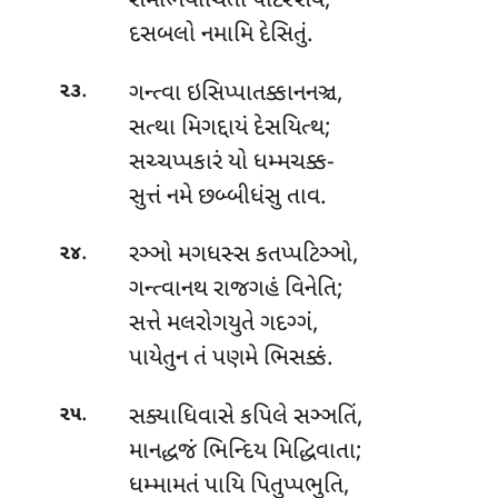
સમભિયાચિતો પટિસ્સવં,
દસબલો નમામિ દેસિતું.
.
ગન્ત્વા ઇસિપ્પાતક્કાનનઞ્ચ,
૨૩
સત્થા મિગદ્દાયં દેસયિત્થ;
સચ્ચપ્પકારં યો ધમ્મચક્ક-
સુત્તં નમે છબ્બીધંસુ તાવ.
.
રઞ્ઞો મગધસ્સ કતપ્પટિઞ્ઞો,
૨૪
ગન્ત્વાનથ રાજગહં વિનેતિ;
સત્તે મલરોગયુતે ગદગ્ગં,
પાયેતુન તં પણમે ભિસક્કં.
.
સક્યાધિવાસે કપિલે સઞ્ઞતિં,
૨૫
માનદ્ધજં ભિન્દિય મિદ્ધિવાતા;
ધમ્મામતં પાયિ પિતુપ્પભુતિ,