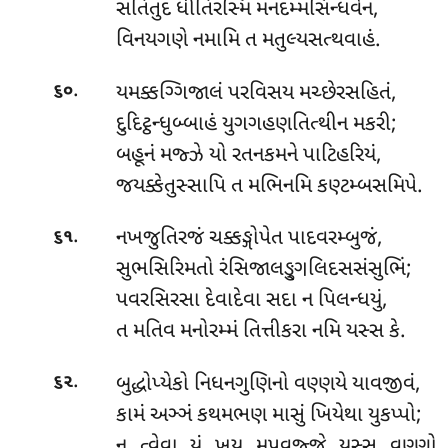
સતિતુદ ધીતિરસ્મિ મનદમ્મસિન્ધવેન,
વિનયગણે નમામિ ત મતુલ્યસત્થવાહં.
.
યમક્કગ્ગિજાલં પરવિસય મચ્છેરસહિતં,
૬૦
દુદિટ્ઠન્ધુબ્બાહં યુગગહણતિત્થીન મકરી;
બહૂનં મજ્ઝે યો રતનકમને પાટિહરિયં,
જયક્કેતુસ્સાપિ ત મભિનમિ કણ્ટમ્બસમિપે.
.
નખજુતિરજં ચક્કઙ્ગોપેત પાદવરમ્બુજં,
૬૧
સુભસિરિમતો રંસિજાલઙ્ગુલિદસસંસુભિં;
પવરસિરસા દેવાદેવા સદા ન પિલન્ધયું,
ત મતિવ મનોરમ્મં તિત્તીકરા નમિ યસ્સ કે.
.
બુદ્ધોપ્યેકો
નિધનગુણિનો વણ્ણયે યાવજીવં,
૬૨
કામં અઞ્ઞં કથમભણ માસું ખિયેથા યુકપ્પો;
ન ત્વેવા યં ખય મુપવજ્જે યસ્સ વણ્ણો