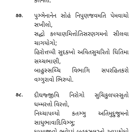
કતનતો.
.
પુઞ્ઞેનાનેન
સોહં નિપુણજવમતિ પેમવાચો
૭૭
સખીલો,
સદ્ધો કલ્યાણમિત્તોતિસરણગમનો સીલવા
ચાગયોગો;
હિરોત્તપ્પી સુદક્ખો અવિતસુચરિતો ધિતિમા
સચ્ચભાણી,
બાહુસ્સચ્ચિ વિભાગિ સપરહિતકરો
વગ્ગુરાવો ભિરુપો.
.
દીઘજ્જીવિ નિરોગો સુચિકુલપસ્સુતો
૭૮
ધમ્મરત્તો વિરત્તો,
નિચ્ચાપલ્યો કતઞ્ઞુ અતિમુદુજુમનો
સાધુભાવાદિવિઞ્ઞૂ;