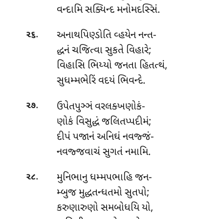
વન્દામિ સક્યિન્દ મનોમદસ્સિં.
.
અનાથપિણ્ડોતિ વ્હયેન નન્ત-
૨૬
દ્ધનં ચજિત્વા સુકતે વિહારે;
વિહાસિ ભિય્યો જનતા હિતત્થં,
સુધમ્મભેરિં વદયં ભિવન્દે.
.
ઉપેતપુઞ્ઞં વરલક્ખણોકં-
૨૭
ણોકં વિસુદ્ધં જલિતપ્પદીમં;
દીપં પજાનં અનિઘં નવજ્જં-
નવજ્જવાચં સુગતં નમામિ.
.
મુનિભાનુ ધમ્મપભાહિ જન-
૨૮
મ્બુજ મુદ્ધતન્ધતમો સુતપો;
કરુણારુણો સમબોધયિ યો,