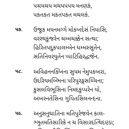
પચયચય મચયપપય મનણકં,
પકતકત મકતપકત મચલકં.
.
ઉજુક મયનમગ્ગે મોક્ખદેસં નિયાસિ,
૫૭
વરરથકુજરેન ચમ્મચક્કેન સત્થા;
હિરિતપદુકપાલમ્બેન ધમ્મસ્સુતેન,
સતિનિવરયુતેન પ્પાટિહિરદ્ધજેન.
.
અવિહનનક્ખિના સુયમ નેમુપક્ખરા,
૫૮
ઉદરિયમબ્ભિના પરિપુરઙ્ગસચ્ચિના;
કુસલવિભૂસિના નિમદકુપ્પરેન યો,
અખરનતેસિના ગુપિતસિલનન્દના.
.
અનુસનુઘાતિના મતિપુરેજવેન કાલ-
૫૯
ઞ્ઞુતમતિસારિકે ન ચ વિસારદત્થિદણ્ડા;