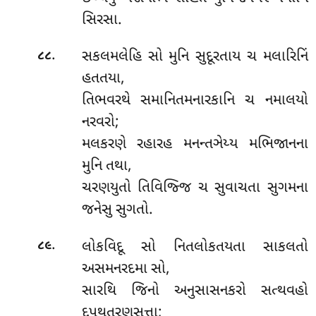
સિરસા.
.
સકલમલેહિ સો મુનિ સુદૂરતાય ચ મલારિનિં
૮૮
હતતયા,
તિભવરથે સમાનિતમનારકાનિ ચ નમાલયો
નરવરો;
મલકરણે રહારહ મનન્તઞેય્ય મભિજાનના
મુનિ તથા,
ચરણયુતો તિવિજ્જિ ચ સુવાચતા સુગમના
જનેસુ સુગતો.
.
લોકવિદૂ સો નિતલોકતયતા સાકલતો
૮૯
અસમનરદમા સો,
સારથિ જિનો અનુસાસનકરો સત્થવહો
દુપથતરણસત્તા;