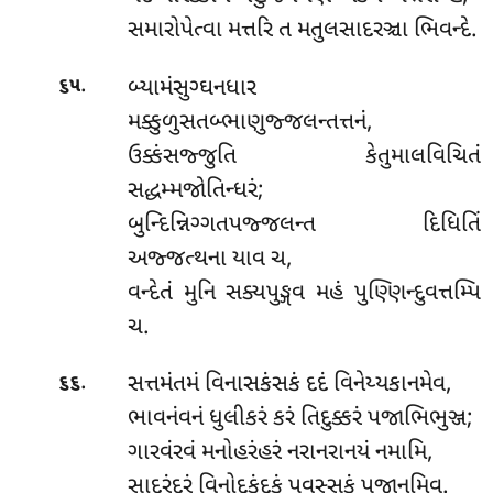
સમારોપેત્વા મત્તરિ ત મતુલસાદરઞ્ચા ભિવન્દે.
.
બ્યામંસુગ્ઘનધાર
૬૫
મક્કુળુસતબ્ભાણુજ્જલન્તત્તનં,
ઉક્કંસજ્જુતિ કેતુમાલવિચિતં
સદ્ધમ્મજોતિન્ધરં;
બુન્દિન્નિગ્ગતપજ્જલન્ત દિધિતિં
અજ્જત્થના યાવ ચ,
વન્દેતં મુનિ સક્યપુઙ્ગવ મહં પુણ્ણિન્દુવત્તમ્પિ
ચ.
.
સત્તમંતમં વિનાસકંસકં દદં વિનેય્યકાનમેવ,
૬૬
ભાવનંવનં ધુલીકરં કરં તિદુક્કરં પજાભિભુઞ્જ;
ગારવંરવં મનોહરંહરં નરાનરાનયં નમામિ,
સાદરંદરં વિનોદકંદકં પવસ્સકં પજાનમિવ.