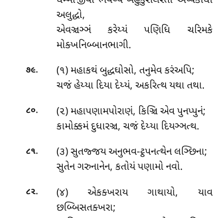
ધમ્માજીવો ભવેય્યં બહુકુસલરતો અપ્પકોધો
અલુદ્ધો,
એવઞ્ચઞ્ઞં કરેય્યં પણિધિ ચરિમકે
મોક્ખનિબ્બાનભાગી.
.
(૧) મહાકથં બુદ્ધઘોસો, તનુમેવ કરંઅપિ;
૭૯
ચજં હેય્યા દિયા દેય્યં, અકરિત્થ યથા તથા.
.
(૨) મહાપણામપોરાણં, કિઞ્ચિ એવ પુનપ્પુનં;
૮૦
કામોક્કમં દુધારઞ્ચ, ચજં દેય્યા દિયઞ્ઞત્થ.
.
(૩) સુતજ્જય અનુભવ-ટ્ઠપનત્થેન લઞ્છિના;
૮૧
સુતેન ગરુનાનેન, કતોયં પણામો નવો.
.
(૪) એકક્ખરાય ગાથાયો, યાવ
૮૨
છબ્બિસતક્ખરા;