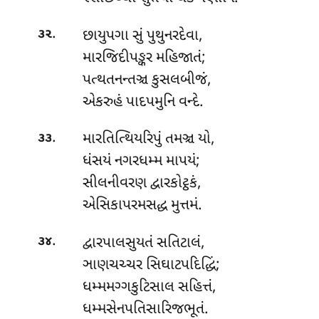
.
છાયુપગા સું પુથુનરદેવા,
૩૨
મારજિદીપઙ્કર મહિજાતં;
પત્થતનન્તઞ્ચ કુસલબીજં,
એકરુહં પાદપમુનિ વન્દે.
.
મારતિત્થિયરિપું તમઞ્ચ યો,
૩૩
ધંસયં નગરધમ્મ માપયં;
સીલનીવરણ દ્વારકોટ્ઠકં,
એસિકાપરમસદ્ધ મુત્તમં.
.
દ્વારપાલસુયતં સતિટાલં,
૩૪
ઞાણચચ્ચર સિઘાટપદિદ્ધિં;
ધમ્મમગ્ગકુટિસાલ સહિત્તં,
ધમ્મસેનપતિસારિજભૂતં.