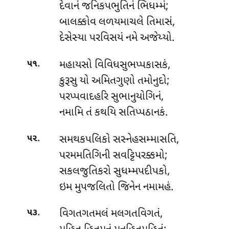
દેવાનં જનિકપભુતિનં ભિધમ્મં;
બાલક્કોવ લળયમાચલે તિમાસં,
દેસેસ્યા પરવિસયં નમે અજેય્યો.
.
મહાયસો વિવિધસુભપ્પકાસકં,
૫૧
કુરૂસુ યો અમિતગુણો તમોનુદો;
પરપ્પવાદહરિ સુભાનુયોગિનં,
નમામિ તં કથયિ સતિપ્પઠાનકં.
.
સમથકપલિકો સસ્નેહસમ્માસતિ,
૫૨
પરમમતિગિની સવટ્ટિપરક્કમો;
સકલજુતિકરો સુધમ્મપદીપકો,
ઇમ મુપજલિતો જિનેન નમામહં.
.
વિગતગતમલં મલગતવિગતં,
૫૩