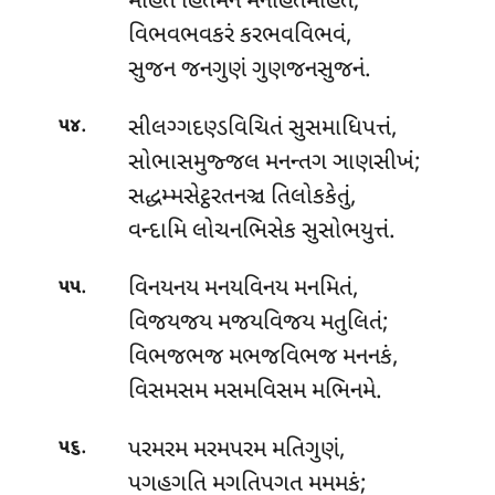
મહિત હિતમનં મનહિતમહિતં;
વિભવભવકરં કરભવવિભવં,
સુજન જનગુણં ગુણજનસુજનં.
.
સીલગ્ગદણ્ડવિચિતં
સુસમાધિપત્તં,
૫૪
સોભાસમુજ્જલ મનન્તગ ઞાણસીખં;
સદ્ધમ્મસેટ્ઠરતનઞ્ચ તિલોકકેતું,
વન્દામિ લોચનભિસેક સુસોભયુત્તં.
.
વિનયનય મનયવિનય મનમિતં,
૫૫
વિજયજય મજયવિજય મતુલિતં;
વિભજભજ મભજવિભજ મનનકં,
વિસમસમ મસમવિસમ મભિનમે.
.
પરમરમ મરમપરમ મતિગુણં,
૫૬
પગહગતિ મગતિપગત મમમકં;