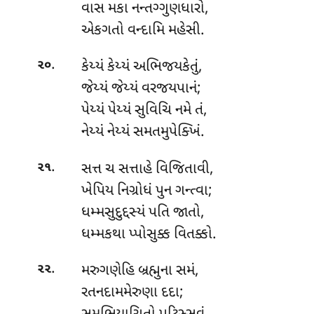
વાસ મકા નન્તગ્ગુણધારો,
એકગતો વન્દામિ મહેસી.
.
કેય્યં કેય્યં અભિજયકેતું,
૨૦
જેય્યં જેય્યં વરજયપાનં;
પેય્યં પેય્યં સુવિચિ નમે તં,
નેય્યં નેય્યં સમતમુપેક્ખિં.
.
સત્ત ચ સત્તાહે વિજિતાવી,
૨૧
ખેપિય નિગ્રોધં પુન ગન્ત્વા;
ધમ્મસુદુદ્દસ્યં પતિ જાતો,
ધમ્મકથા પ્પોસુક્ક વિતક્કો.
.
મરુગણેહિ
બ્રહ્મુના સમં,
૨૨
રતનદામમેરુણા દદા;