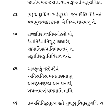
જાતિય પજ્જસત્તત્યા, સઙ્ખતો ચતુરાધિકા.
.
(૫) અટ્ઠાધિકા સહેવુય્યો- જનાદીહિ મિદં નતં;
૮૩
યથાવુત્તત્થકા કામા, યે નિચ્ચં ધારયન્તુ તે.
.
રાજાતિરાજાતિમનોહરો યો,
૮૪
દેવાતિદેવાતિગુણોઘધારી;
બ્રહ્માતિબ્રહ્માતિભવન્તગૂ તં,
સઙ્ઘાતિસઙ્ઘાતિવિરાવ વન્દે.
.
અનઙ્ગનઙ્ગં નરદેવદેવં,
૮૫
અનિઞ્જનિઞ્જં ભયતાણતાણં;
અનણ્ડનણ્ડઞ્ચ અનાથનાથં,
ખયન્તયન્તં પણમામિ મામિ.
.
તમ્બસિનિદ્ધતુઙ્ગનખકો નુંવટ્ટસુચિતુરઙ્ગુલિ ચ
૮૬