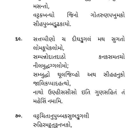
મસન્તો,
વટ્ટક્ખન્ધો જિનો ગોતરુણપખુમકો
સીહપુબ્બડ્ઢુકાયો.
.
સત્તપ્પીણો ચ દીઘઙ્ગુલં મથ સુગતો
૬૯
લોમકૂપેકલોમો,
સમ્પન્નોદાતદાઠો કનકસમતચો
નીલમુદ્ધગ્ગલોમો;
સમ્બુદ્ધો થૂલજિવ્હો અથ સીહહનુકો
જાલિકપ્પાદહત્થો,
નાથો ઉણ્હીસસીસો ઇતિ ગુણસહિતં તં
મહેસિં નમામિ.
.
વટ્ટચિતાનુપુબ્બકસુભઙ્ગુલી
૭૦
રુહિરમટ્ઠતુઙ્ગનખકો,