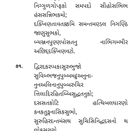
નિગ્ગુળગોપ્ફકો સમપદો સીહોસભિભ
હંસસન્નિભકમો;
દક્ખિણતાવતક્કમિ સમન્તમણ્ડલ નિગણ્ઠિ
જાણુસુભકો,
બ્યઞ્જનપુણ્ણપોસતનુ નાભિગમ્ભીર
અછિદ્દદક્ખિણવટો.
.
દ્વિરદકરપ્પકાસુરુભુજો
૭૧
સુવિબ્ભજનુપુબ્બમટ્ઠઅનુના-
નુનઅલિનાનુપુબ્બરુચિર
ત્તિલાદિરહિતબ્બિસુદ્ધતનુકો;
દસસતકોટિ હત્થિબલધારણો
કનકતુઙ્ગનાસિકસુભો,
સુરુહિરદન્તમંસથ સુચિસિનિદ્ધદસનો થ
લોકસરણો.