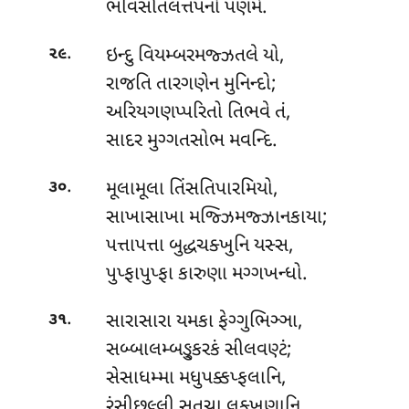
ભવિસીતલત્તપનો પણમે.
.
ઇન્દુ વિયમ્બરમજ્ઝતલે યો,
૨૯
રાજતિ તારગણેન મુનિન્દો;
અરિયગણપ્પરિતો તિભવે તં,
સાદર મુગ્ગતસોભ મવન્દિ.
.
મૂલામૂલા
તિંસતિપારમિયો,
૩૦
સાખાસાખા મજ્ઝિમજ્ઝાનકાયા;
પત્તાપત્તા બુદ્ધચક્ખુનિ યસ્સ,
પુપ્ફાપુપ્ફા કારુણા મગ્ગખન્ધો.
.
સારાસારા યમકા ફેગ્ગુભિઞ્ઞા,
૩૧
સબ્બાલમ્બઙ્કુરકં સીલવણ્ટં;
સેસાધમ્મા મધુપક્કપ્ફલાનિ,
રંસીછલ્લી સુતચા લક્ખણાનિ.