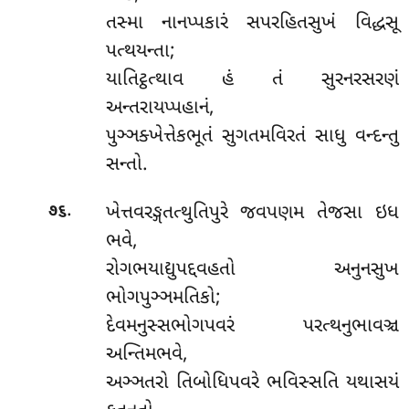
તસ્મા નાનપ્પકારં સપરહિતસુખં વિદ્ધસૂ
પત્થયન્તા;
યાતિટ્ઠત્થાવ હં તં સુરનરસરણં
અન્તરાયપ્પહાનં,
પુઞ્ઞક્ખેત્તેકભૂતં સુગતમવિરતં સાધુ વન્દન્તુ
સન્તો.
.
ખેત્તવરઙ્ગતત્થુતિપુરે જવપણમ તેજસા ઇધ
૭૬
ભવે,
રોગભયાદ્યુપદ્દવહતો અનુનસુખ
ભોગપુઞ્ઞમતિકો;
દેવમનુસ્સભોગપવરં પરત્થનુભાવઞ્ચ
અન્તિમભવે,
અઞ્ઞતરો તિબોધિપવરે ભવિસ્સતિ યથાસયં