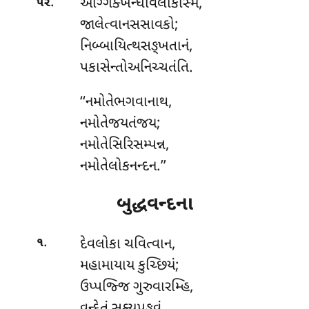
.
અગ્ગિક્ખન્ધોવલોકસ્મિં
,
૫૨
જાલેત્વાનસસાવકો;
નિબ્બાયિત્થસઙ્ખતાનં,
પકાસેન્તોઅનિચ્ચતંતિ.
‘‘નમોતેભગવાનાથ
,
નમોતેજયતંજય;
નમોતેસિરિસમ્પન્ન,
નમોતેલોકનન્દન.’’
બુદ્ધવન્દના
.
દેવલોકા ચવિત્વાન
,
૧
મહામાયાય કુચ્છિયં;
ઉપ્પજ્જિ ગુરુવારમ્હિ,
વન્દેતં સક્યપુઙ્ગવં.