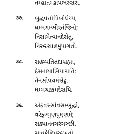
તમ્હાતમ્હાપભસ્સરા.
.
બુદ્ધપત્તોપિબોધેય્ય
,
૩૭
ધમ્મગમ્ભીરતંજિનો;
નિસામેત્વાનદેસેતું,
નિરુસ્સાહમુપાગતો.
.
સહમ્પતિતદાબ્રહ્મા
,
૩૮
દેસનાયાભિયાચતિ;
તેનસોપથમંસેટ્ઠં,
ધમ્મચક્કમદેસયિ.
.
એકવસ્સોવસમ્બુદ્ધો
,
૩૯
વરેફગ્ગુણપુણ્ણમે;
સક્યાનંનગરંગઞ્છી,
સાવકેહિપુરક્ખતો.