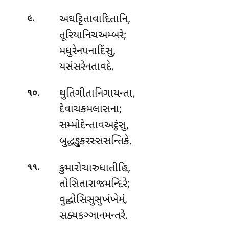
.
અઘટ્ટિતાવાદિતાનિ
,
૯
તૂરિયાનિચઅમ્બરે;
મધુરેનપનાદિંસુ,
યસંસરેનતાવદે.
.
થુતિગીતાનિગાયન્તા,
૧૦
દેવાચકમલાસના;
સમ્મોદેન્તાવઅટ્ઠંસુ
,
બુદ્ધઙ્કુરસ્સસન્તિકે.
.
કુમારોચારુધાતીહિ,
૧૧
તોસિતારાજમન્દિરે;
વુદ્ધોસિસુસુખંખેમં,
સક્યકઞ્ઞાનમન્તરે.