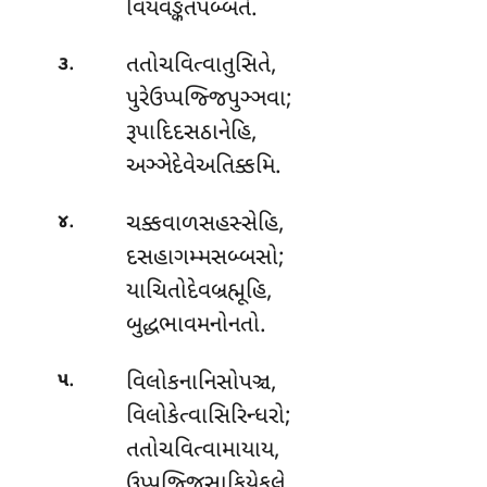
વિયંવઙ્કતપબ્બતે.
.
તતોચવિત્વાતુસિતે,
૩
પુરેઉપ્પજ્જિપુઞ્ઞવા;
રૂપાદિદસઠાનેહિ
,
અઞ્ઞેદેવેઅતિક્કમિ.
.
ચક્કવાળસહસ્સેહિ,
૪
દસહાગમ્મસબ્બસો;
યાચિતોદેવબ્રહ્મૂહિ,
બુદ્ધભાવમનોનતો.
.
વિલોકનાનિસોપઞ્ચ
,
૫
વિલોકેત્વાસિરિન્ધરો;
તતોચવિત્વામાયાય,
ઉપ્પજ્જિસાકિયેકુલે.