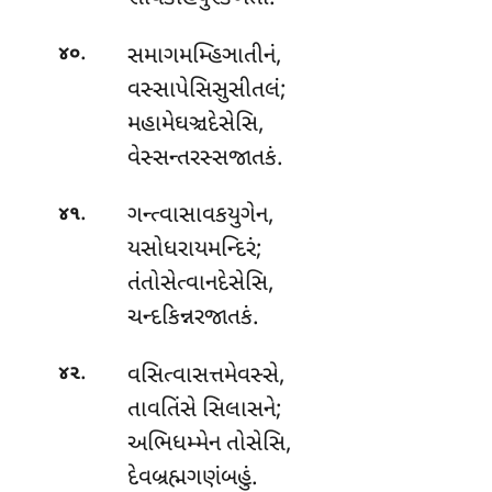
.
સમાગમમ્હિઞાતીનં,
૪૦
વસ્સાપેસિસુસીતલં;
મહામેઘઞ્ચદેસેસિ
,
વેસ્સન્તરસ્સજાતકં.
.
ગન્ત્વાસાવકયુગેન,
૪૧
યસોધરાયમન્દિરં;
તંતોસેત્વાનદેસેસિ,
ચન્દકિન્નરજાતકં.
.
વસિત્વાસત્તમેવસ્સે
,
૪૨
તાવતિંસે સિલાસને;
અભિધમ્મેન તોસેસિ,
દેવબ્રહ્મગણંબહું.