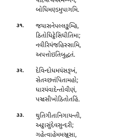
પટિયત્થવરમગ્ગેન,
બોધિમણ્ડમુપાગમિ.
.
જયાસનેપલ્લઙ્કમ્હિ
,
૩૧
ઠિતોધિટ્ઠેસિધીતિમા;
નવીરિયંજહિસ્સામિ,
અપત્તોઇતિબુદ્ધતં.
.
દેવિન્દોધમયંસઙ્ખં
,
૩૨
સેતચ્છત્તંપિતામહો;
ધારયંવાદેન્તોવીણં,
પઞ્ચસીખોઠિતોતહિં.
.
થુતિગીતાનિગાયન્તી,
૩૩
અટ્ઠાસુંદેવસુન્દરી;
ગહેત્વાહેમમઞ્જૂસા,