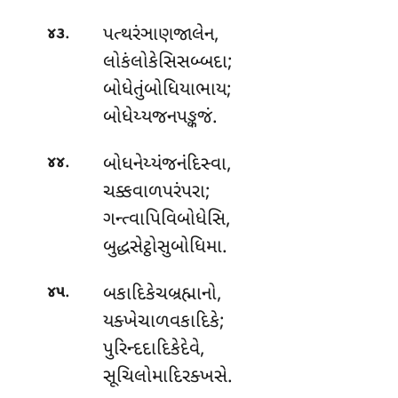
.
પત્થરંઞાણજાલેન,
૪૩
લોકંલોકેસિસબ્બદા;
બોધેતુંબોધિયાભાય;
બોધેય્યજનપઙ્કજં.
.
બોધનેય્યંજનંદિસ્વા
,
૪૪
ચક્કવાળપરંપરા;
ગન્ત્વાપિવિબોધેસિ,
બુદ્ધસેટ્ઠોસુબોધિમા.
.
બકાદિકેચબ્રહ્માનો,
૪૫
યક્ખેચાળવકાદિકે;
પુરિન્દદાદિકેદેવે,
સૂચિલોમાદિરક્ખસે.