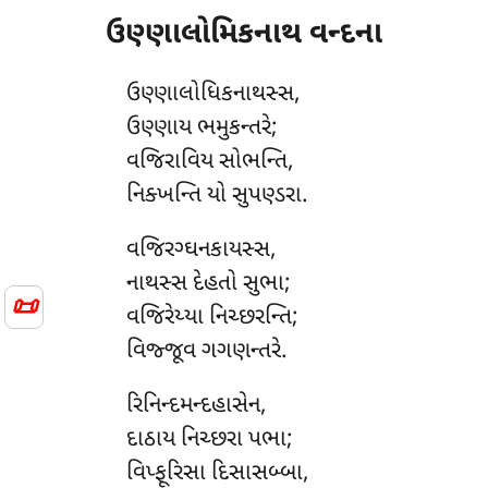
ઉણ્ણાલોમિકનાથ વન્દના
ઉણ્ણાલોધિકનાથસ્સ
,
ઉણ્ણાય ભમુકન્તરે;
વજિરાવિય સોભન્તિ,
નિક્ખન્તિ યો સુપણ્ડરા.
વજિરગ્ઘનકાયસ્સ
,
નાથસ્સ દેહતો સુભા;
📜
વજિરેય્યા નિચ્છરન્તિ;
વિજ્જૂવ ગગણન્તરે.
રિનિન્દમન્દહાસેન,
દાઠાય નિચ્છરા પભા;
વિપ્ફૂરિસા દિસાસબ્બા,