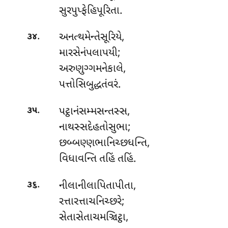
સુરપુપ્ફેહિપૂરિતા.
.
અનત્થમેન્તેસૂરિયે
,
૩૪
મારસેનંપલાપયી;
અરુણુગ્ગમનેકાલે,
પત્તોસિબુદ્ધતંવરં.
.
પટ્ઠાનંસમ્મસન્તસ્સ,
૩૫
નાથસ્સદેહતોસુભા;
છબ્બણ્ણભાનિચ્છધન્તિ
,
વિધાવન્તિ તહિં તહિં.
.
નીલાનીલાપિતાપીતા,
૩૬
રત્તારત્તાચનિચ્છરે;
સેતાસેતાચમઞ્ચિટ્ઠા,