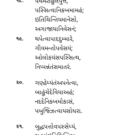
.
પથમંરાહુલંપુત્તં,
૧૮
પસ્સિત્વાનિક્ખમામહં;
ઇતિચિન્તિયમાનેસો,
અગાજાયાનિવેસનં;
.
થપેત્વાપાદદુમ્મારે
,
૧૯
ગીવમન્તોપવેસયં;
ઓલોકયંસપસ્સિત્થ,
નિપ્પન્નંતંસમાતરં.
.
ગણ્હેય્યંતંઅપનેત્વા
,
૨૦
બાહુંચેદેવિયાઅહં;
નદદેનિક્ખમોકાસં,
પબુજ્ઝિત્વાયસોધરા.
.
બુદ્ધપત્તોવપસ્સેય્યં,
૨૧