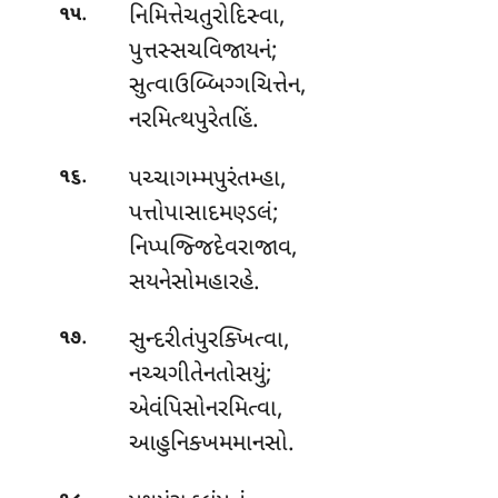
.
નિમિત્તેચતુરોદિસ્વા
,
૧૫
પુત્તસ્સચવિજાયનં;
સુત્વાઉબ્બિગ્ગચિત્તેન,
નરમિત્થપુરેતહિં.
.
પચ્ચાગમ્મપુરંતમ્હા
,
૧૬
પત્તોપાસાદમણ્ડલં;
નિપ્પજ્જિદેવરાજાવ,
સયનેસોમહારહે.
.
સુન્દરીતંપુરક્ખિત્વા
,
૧૭
નચ્ચગીતેનતોસયું;
એવંપિસોનરમિત્વા,
આહુનિક્ખમમાનસો.