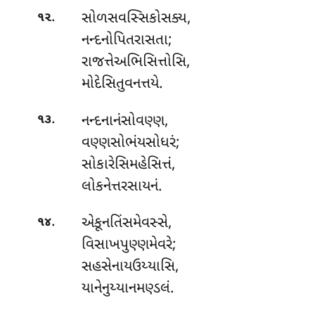
.
સોળસવસ્સિકોસક્ય
,
૧૨
નન્દનોપિતરાસતા;
રાજત્તેઅભિસિત્તોસિ,
મોદેસિતુવનત્તયે.
.
નન્દનાનંસોવણ્ણ
,
૧૩
વણ્ણસોભંયસોધરં;
સોકારેસિમહેસિત્તં,
લોકનેત્તરસાયનં.
.
એકૂનતિંસમેવસ્સે,
૧૪
વિસાખપુણ્ણમેવરે;
સહસેનાયઉય્યાસિ,
યાનેનુય્યાનમણ્ડલં.