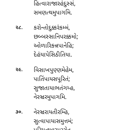
હિત્વારાજારહંદુસ્સં,
સમણત્થમુપાગમિ.
.
કરોન્તોદુક્કરંકમ્મં
,
૨૮
છબ્બસ્સાનિપરક્કમો;
ઓળારિકન્નપાનેહિ;
દેહંયાપેસિઠીતિયા.
.
વિસાખપુણ્ણમેહેમ,
૨૯
પાતિંપાયસપૂરિતં;
સુજાતાયાભતંગય્હ,
નેરઞ્ચરમુપાગમિ.
.
નેરઞ્ચરાયતીરમ્હિ
,
૩૦
સુત્વાપાયાસમુત્તમં;