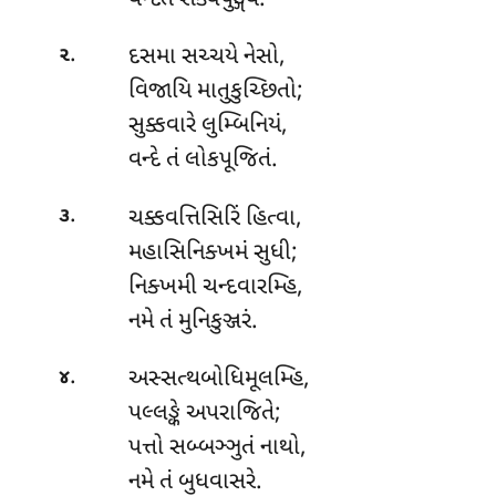
.
દસમા સચ્ચયે નેસો
,
૨
વિજાયિ માતુકુચ્છિતો;
સુક્કવારે લુમ્બિનિયં,
વન્દે તં લોકપૂજિતં.
.
ચક્કવત્તિસિરિં હિત્વા,
૩
મહાસિનિક્ખમં સુધી;
નિક્ખમી ચન્દવારમ્હિ,
નમે તં મુનિકુઞ્જરં.
.
અસ્સત્થબોધિમૂલમ્હિ
,
૪
પલ્લઙ્કે અપરાજિતે;
પત્તો સબ્બઞ્ઞુતં નાથો,
નમે તં બુધવાસરે.