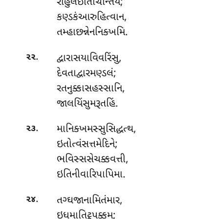
રાહુલંઇતિચિન્તિય;
કણ્ડકંઆરુહિત્વાન,
તમ્હાછન્નેનનિક્ખમિ.
.
દ્વારાસયાવિવરિંસુ
,
૨૨
દેવતાદ્વારમણ્ડલં;
રતનુક્કાસહસ્સાનિ,
જાલયિંસુમરૂતહિં.
.
માનિક્ખમસ્સુસિદ્ધત્થ,
૨૩
ઇતોત્વંસત્તમેદિને;
ભવિસ્સસેચક્કવત્તી
,
ઇતિનીવારિપાપિમા.
.
તગ્ઘજાનામિતંમાર,
૨૪
ઇધમાતિટ્ઠપક્કમ;