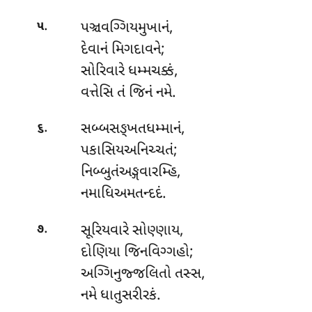
.
પઞ્ચવગ્ગિયમુખાનં
,
૫
દેવાનં મિગદાવને;
સોરિવારે ધમ્મચક્કં,
વત્તેસિ તં જિનં નમે.
.
સબ્બસઙ્ખતધમ્માનં,
૬
પકાસિયઅનિચ્ચતં;
નિબ્બુતંઅઙ્ગવારમ્હિ,
નમાધિઅમતન્દદં.
.
સૂરિયવારે સોણ્ણાય
,
૭
દોણિયા જિનવિગ્ગહો;
અગ્ગિનુજ્જલિતો તસ્સ,
નમે ધાતુસરીરકં.