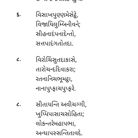
.
વિસાખપુણ્ણમેસેટ્ઠે
,
૬
વિજાયિલુમ્બિનીવને;
સીહનાદંપનાદેન્તો,
સત્તપાદંગતોતદા.
.
વિરોચિંસુતદાકાસે
,
૮
તારોચન્દદિવાકરા;
રતનાનિચભૂમટ્ઠા,
નાનાપુપ્ફાચપુપ્ફરે.
.
સીતાયન્તિ અવીચગ્ગી
,
૮
ખુપ્પિપાસાચસોહિતા;
લોકન્તરેમહાપભા,
અન્ધાપસ્સન્તિતાવદે.