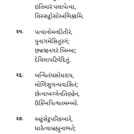
ઇતિમારં પલાપેત્વા,
વિસ્સટ્ઠોસોઅભિક્કમિ.
.
પત્વાનોમનદીતીરં
,
૨૫
પુનાગમેસિતુરગં;
છન્નઞ્ચનગરં બિમ્બા;
દેવિલાપટિવેદિતું.
.
બન્ધિતંયસોધરાય,
૨૬
મોળિંસુગન્ધવાસિતં;
છેત્વાખગ્ગેનતિણ્હેન,
ઉક્ખિપિત્થતમમ્બરે.
.
અટ્ઠસેટ્ઠપરિક્ખારે
,
૨૭
ધારેત્વાબ્રહ્મુનાભતે;