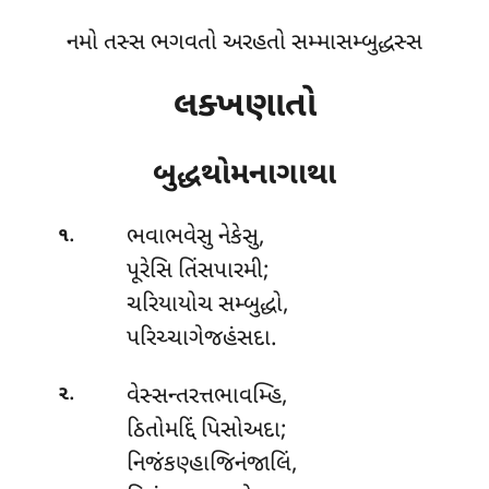
નમો તસ્સ ભગવતો અરહતો સમ્માસમ્બુદ્ધસ્સ
લક્ખણાતો
બુદ્ધથોમનાગાથા
.
ભવાભવેસુ
નેકેસુ,
૧
પૂરેસિ તિંસપારમી;
ચરિયાયોચ સમ્બુદ્ધો,
પરિચ્ચાગેજહંસદા.
.
વેસ્સન્તરત્તભાવમ્હિ
,
૨
ઠિતોમદ્દિં પિસોઅદા;
નિજંકણ્હાજિનંજાલિં,