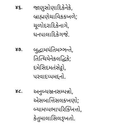
.
જાણુસોણાદિકેનેકે
,
૪૬
બ્રાહ્મણેચાવિકક્ખળે;
ચૂળોદરાદિકેનાગે,
ધનપાલાદિકેગજે.
.
બુદ્ધામયંતિમઞ્ઞન્તે,
૪૭
તિત્થિયેનેકલદ્ધિકે;
દમેસિદમતંસેટ્ઠો,
પરવાદપ્પમદ્દનો.
.
અનુબ્યઞ્જનસમ્પન્નો
,
૪૮
એસબાત્તિંસલક્ખણો;
બ્યામપ્પભાપરિક્ખિત્તો,
કેતુમાલાસિલઙ્ખતો.