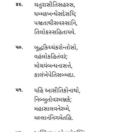
.
ચતુરાસીતિસહસ્સ
,
૪૯
ધમ્મક્ખન્ધેસદેસયિ;
પઞ્ચતાથીસવસ્સાનિ,
તિલોકસ્સહિતાયવે.
.
બુદ્ધકિચ્ચંકરોન્તોસો,
૫૦
વહંલોકહિતંવરં;
મોચયંબન્ધનાસત્તે
,
કાલંખેપેતિસબ્બદા.
.
યહિં આસીતિકોનાથો,
૫૧
નિબ્બુતોવરમઞ્જકે;
મહાસાલવનેરમ્મે,
મલ્લાનંનિગમેતહિં.