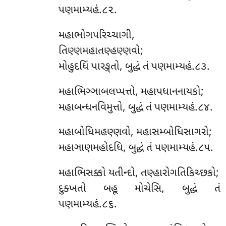
પણમામ્યહં.૮૨.
મહાભોગપરિચ્ચાગી,
તિણ્ણમહાતણ્હણ્ણવો;
મોહુદધિં પારઙ્ગતો, બુદ્ધં તં પણમામ્યહં.૮૩.
મહાભિઞ્ઞાબલપ્પત્તો, મહાપધાનનાયકો;
મહાબન્ધનવિમુત્તો, બુદ્ધં તં પણમામ્યહં.૮૪.
મહાબોધિમહણ્ણવો, મહાસમ્બોધિસાગરો;
મહાઞાણમહોદધિ, બુદ્ધં તં પણમામ્યહં.૮૫.
મહાભિસક્કો યતીન્દો, તણ્હારોગતિકિચ્છકો;
દુક્ખતો બહૂ મોચેસિ, બુદ્ધં તં
પણમામ્યહં.૮૬.