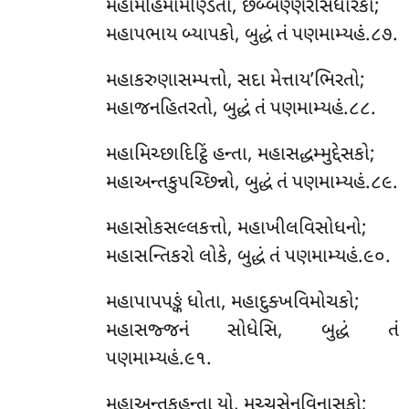
મહામહિમામણ્ડિતો, છબ્બણ્ણરંસિધારકો;
મહાપભાય બ્યાપકો, બુદ્ધં તં પણમામ્યહં.૮૭.
મહાકરુણાસમ્પત્તો, સદા મેત્તાય’ભિરતો;
મહાજનહિતરતો, બુદ્ધં તં પણમામ્યહં.૮૮.
મહામિચ્છાદિટ્ઠિં હન્તા, મહાસદ્ધમ્મુદ્દેસકો;
મહાઅન્તકુપચ્છિન્નો, બુદ્ધં તં પણમામ્યહં.૮૯.
મહાસોકસલ્લકત્તો, મહાખીલવિસોધનો;
મહાસન્તિકરો લોકે, બુદ્ધં તં પણમામ્યહં.૯૦.
મહાપાપપઙ્કં ધોતા, મહાદુક્ખવિમોચકો;
મહાસજ્જનં સોધેસિ, બુદ્ધં તં
પણમામ્યહં.૯૧.
મહાઅન્તકહન્તા યો, મચ્ચુસેનવિનાસકો;