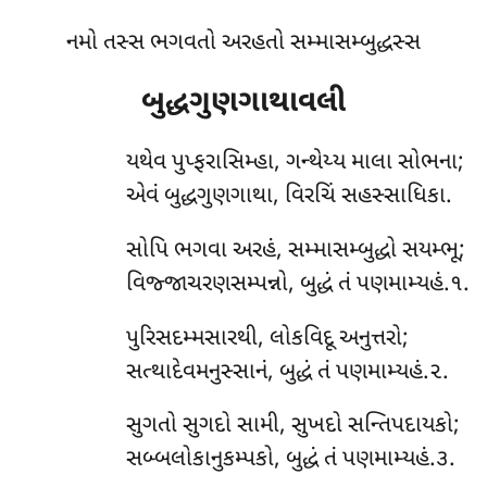
નમો તસ્સ ભગવતો અરહતો સમ્માસમ્બુદ્ધસ્સ
બુદ્ધગુણગાથાવલી
યથેવ પુપ્ફરાસિમ્હા, ગન્થેય્ય માલા સોભના;
એવં બુદ્ધગુણગાથા, વિરચિં સહસ્સાધિકા.
સોપિ ભગવા અરહં, સમ્માસમ્બુદ્ધો સયમ્ભૂ;
વિજ્જાચરણસમ્પન્નો, બુદ્ધં તં પણમામ્યહં.૧.
પુરિસદમ્મસારથી, લોકવિદૂ અનુત્તરો;
સત્થાદેવમનુસ્સાનં, બુદ્ધં તં પણમામ્યહં.૨.
સુગતો સુગદો સામી, સુખદો સન્તિપદાયકો;
સબ્બલોકાનુકમ્પકો, બુદ્ધં તં પણમામ્યહં.૩.