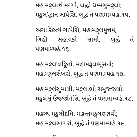
મહામઙ્ગલત્થં મગ્ગી, લદ્ધો ધમ્મસુમઙ્ગલો;
મઙ્ગલ’દ્ધાનં ઞાપેસિ, બુદ્ધં તં પણમામ્યહં.૧૫.
અગારિકત્થં ઞાપેસિ, મહામઙ્ગલમુત્તમં;
ગિહી સહાયકો સામી, બુદ્ધં તં
પણમામ્યહં.૧૬.
મહામઙ્ગલ’લઙ્કિતો, મહામઙ્ગલભૂસનો;
મહામઙ્ગલસેખરો, બુદ્ધં તં પણમામ્યહં.૧૭.
મહામઙ્ગલંસુમાલી, મઙ્ગલાભો સમુજ્જલો;
મઙ્ગલંસું ઉજ્જોતેસિ, બુદ્ધં તં પણમામ્યહં.૧૮.
મહગ્ઘ મઙ્ગલોદધિ, મહન્તમઙ્ગલણ્ણવો;
મહામઙ્ગલસાગરો, બુદ્ધં તં પણમામ્યહં.૧૯.