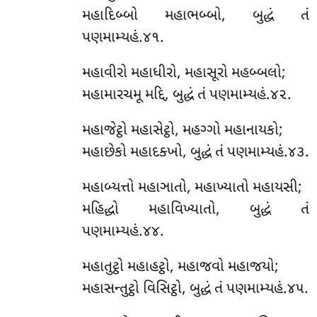
મહાદિબ્બો મહાભબ્બો, બુદ્ધં તં
પણમામ્યહં.૪૧.
મહાવીરો મહાધીરો, મહાસૂરો મહબ્બલો;
મહામારચમૂ મદ્દિ, બુદ્ધં તં પણમામ્યહં.૪૨.
મહાજેટ્ઠો મહાસેટ્ઠો, મહગ્ગો મહાનાયકો;
મહાછેકો મહાદક્ખો, બુદ્ધં તં પણમામ્યહં.૪૩.
મહાબ્યત્તો મહાઞાતો, મહાખ્યાતો મહાયસી;
મહિદ્ધો મહાવિખ્યાતો, બુદ્ધં તં
પણમામ્યહં.૪૪.
મહાતુટ્ઠો મહાહટ્ઠો, મહાજવો મહાજયો;
મહાસન્તુટ્ઠો વિસિટ્ઠો, બુદ્ધં તં પણમામ્યહં.૪૫.