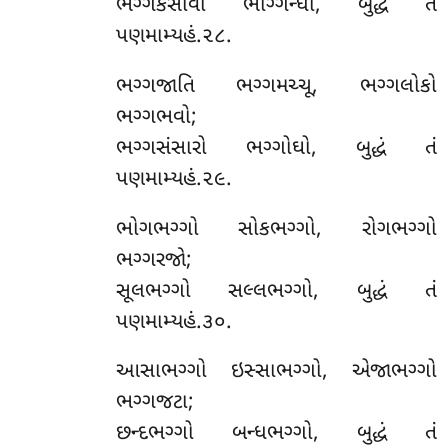
ભગ્ગકસાવો ભગ્ગિન્ધો, બુદ્ધં તં
પણમામ્યહં.૨૮.
ભગ્ગજાતિ ભગ્ગમચ્ચૂ, ભગ્ગલોકો
ભગ્ગભવો;
ભગ્ગસંસારો ભગ્ગોઘો, બુદ્ધં તં
પણમામ્યહં.૨૯.
ભોગભગ્ગો સોકભગ્ગો, રોગભગ્ગો
ભગ્ગરજો;
સૂલભગ્ગો સલ્લભગ્ગો, બુદ્ધં તં
પણમામ્યહં.૩૦.
આસાભગ્ગો ઇસ્સાભગ્ગો, એજાભગ્ગો
ભગ્ગજટા;
છન્દભગ્ગો બન્ધભગ્ગો, બુદ્ધં તં