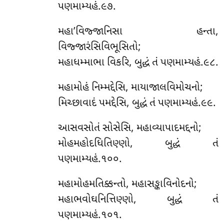
પણમામ્યહં.૯૭.
મહા’વિજ્જાનિસા હન્તા,
વિજ્જારંસિવિભૂસિતો;
મહાધમ્માભા વિકરિ, બુદ્ધં તં પણમામ્યહં.૯૮.
મહામોહં નિમ્મદ્દેસિ, માયાજાલવિમોચનો;
મિચ્છાવાદં પમદ્દેસિ, બુદ્ધં તં પણમામ્યહં.૯૯.
આસવસોતં સોસેસિ, મહાવ્યાપાદમદ્દનો;
મોહમહોદધિતિણ્ણો, બુદ્ધં તં
પણમામ્યહં.૧૦૦.
મહામોહમતિક્કન્તો, મહાસઙ્કાવિનોદનો;
મહાભવોઘનિત્તિણ્ણો, બુદ્ધં તં
પણમામ્યહં.૧૦૧.