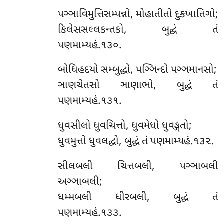
પઞ્ઞાવિમુત્તિસમ્પન્નો, મોહાતીતો દુક્ખાતિગો;
કિલેસસલ્લકન્તકો, બુદ્ધં તં
પણમામ્યહં.૧૩૦.
બોધિહદયો સમ્બુદ્ધો, પઞ્ઞિન્દો પઞ્ઞમાનસો;
ઞાણચેતસો ઞાણાભો, બુદ્ધં તં
પણમામ્યહં.૧૩૧.
ધુવસીલો ધુવચિત્તો, ધુવમેધો ધુવઙ્ગતો;
ધુવમુત્તો ધુવલદ્ધો, બુદ્ધં તં પણમામ્યહં.૧૩૨.
સીલબલી ચિત્તબલી, પઞ્ઞાબલી
અઞ્ઞાબલી;
ધમ્મબલી ધીરબલી, બુદ્ધં તં
પણમામ્યહં.૧૩૩.