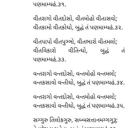
પણમામ્યહં.૩૧.
વીતરાગો વીતદોસો, વીતમોહો વીતાસવો;
વીતકામો વીતકોધો, બુદ્ધં તં પણમામ્યહં.૩૨.
વીતપાપો વીતપુઞ્ઞો, વીતભારો વીતમલો;
વીતવિકારો વીતિન્ધો, બુદ્ધં તં
પણમામ્યહં.૩૩.
વન્તરાગો વન્તદોસો, વન્તમોહો વન્તમલો;
વન્તકસાવો વન્તીઘો, બુદ્ધં તં પણમામ્યહં.૩૪.
વન્તરાગો વન્તદોસો, વન્તમોહો વન્તમલો;
વન્તકસાવો વન્તીઘો, બુદ્ધં તં પણમામ્યહં.૩૫.
સગ્ગુરુ તિલોકગુરુ, સબ્બસત્તાનમગ્ગગુરૂ;