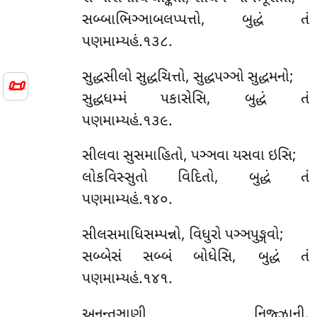
સબ્બાભિઞ્ઞાબલપ્પત્તો, બુદ્ધં તં
પણમામ્યહં.૧૩૮.
સુદ્ધસીલો સુદ્ધચિત્તો, સુદ્ધપઞ્ઞો સુદ્ધમનો;
📜
સુદ્ધધમ્મં પકાસેસિ, બુદ્ધં તં
પણમામ્યહં.૧૩૯.
સીલવા સુસમાહિતો, પઞ્ઞવા યસવા ઇસિ;
લોકવિસ્સુતો વિદિતો, બુદ્ધં તં
પણમામ્યહં.૧૪૦.
સીલસમાધિસમ્પન્નો, વિધુરો પઞ્ઞપુઙ્ગવો;
સબ્બેસં સબ્બં બોધેસિ, બુદ્ધં તં
પણમામ્યહં.૧૪૧.
અનન્તઞાણી નિજ્ઝાની,