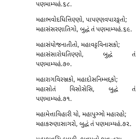
પણમામ્યહં.૬૮.
મહાભવોદધિત્તિણ્ણો, પાપણ્ણવપારઙ્ગતો;
મહાસંસરણાતિગો, બુદ્ધં તં પણમામ્યહં.૬૯.
મહાસંયોજનાતીતો, મહાવટ્ટવિનાસકો;
મહાસંસારોઘતિણ્ણો, બુદ્ધં તં
પણમામ્યહં.૭૦.
મહારાગવિરઞ્જકો, મહાદોસનિમ્મદ્દકો;
મહાસોતં વિસોસેસિ, બુદ્ધં તં
પણમામ્યહં.૭૧.
મહામેત્તાવિહારી યો, મહાપુઞ્ઞો મહારહો;
મહાકરુણાસાગરો, બુદ્ધં તં પણમામ્યહં.૭૨.