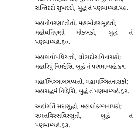
સન્તિદદો સુખદદો, બુદ્ધં તં પણમામ્યહં.૫૯.
મહાનીવરણા’તીતો, મહામોહસમૂહતો;
મહોઘતિણ્ણો મોક્ખકો, બુદ્ધં તં
પણમામ્યહં.૬૦.
મહાભવોપધિચત્તો, લોભદોસવિનાસકો;
મહારિપું નિમદ્દેસિ, બુદ્ધં તં પણમામ્યહં.૬૧.
મહા’ભિઞ્ઞાબલપ્પત્તો, મહામઞ્ઞિતનાસકો;
મહાસદ્ધમં નિદ્દિસિ, બુદ્ધં તં પણમામ્યહં.૬૨.
અહોરત્તિં સદાસુદ્ધો, મહાલોકગ્ગનાયકો;
સમત્તવિસ્સવિસ્સુતો, બુદ્ધં તં
પણમામ્યહં.૬૩.