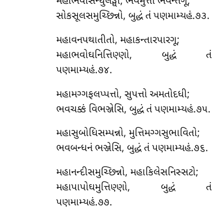
મહાભવસિન્ધુલઙ્ઘી, ભવમુત્તો ભવન્તગૂ;
સોકસૂલસમુચ્છિન્નો, બુદ્ધં તં પણમામ્યહં.૭૩.
મહાવનપથાતીતો, મહાકન્તારપારગૂ;
મહાભવોઘનિત્તિણ્ણો, બુદ્ધં તં
પણમામ્યહં.૭૪.
મહામગ્ગફલપ્પત્તો, સુપત્તો અમતોદધી;
ભવચક્કં વિભઞ્જેસિ, બુદ્ધં તં પણમામ્યહં.૭૫.
મહાસુબોધિસમ્પન્નો, મુત્તિમગ્ગસુભાવિતો;
ભવબન્ધનં ભઞ્જેસિ, બુદ્ધં તં પણમામ્યહં.૭૬.
મહાનન્દીસમુચ્છિન્નો, મહાકિલેસનિસ્સટો;
મહાપાપોઘમુત્તિણ્ણો, બુદ્ધં તં
પણમામ્યહં.૭૭.