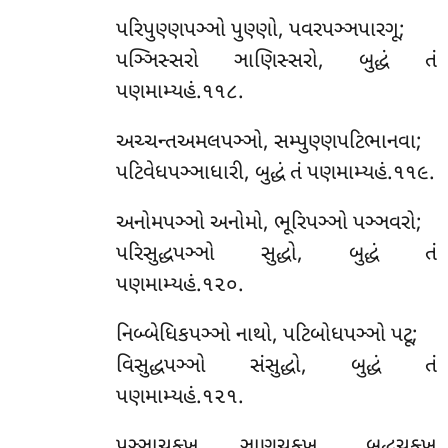
પરિપુણ્ણપઞ્ઞો પુણ્ણો, પવરપઞ્ઞપારગૂ;
પઞ્ઞિસ્સરો ઞાણિસ્સરો, બુદ્ધં તં
પણમામ્યહં.૧૧૮.
અચ્ચન્તઅમલપઞ્ઞો, સમ્પુણ્ણપટિભાનવા;
પટિવેધપઞ્ઞાધારી, બુદ્ધં તં પણમામ્યહં.૧૧૯.
અનોમપઞ્ઞો અનોમો, ભૂરિપઞ્ઞો પઞ્ઞવરો;
પરિસુદ્ધપઞ્ઞો સુદ્ધો, બુદ્ધં તં
પણમામ્યહં.૧૨૦.
નિબ્બેધિકપઞ્ઞો નાથો, પટિબોધપઞ્ઞો પટૂ;
વિસુદ્ધપઞ્ઞો સંસુદ્ધો, બુદ્ધં તં
પણમામ્યહં.૧૨૧.
પઞ્ઞાચક્ખુ ઞાણચક્ખુ, બુદ્ધચક્ખુ