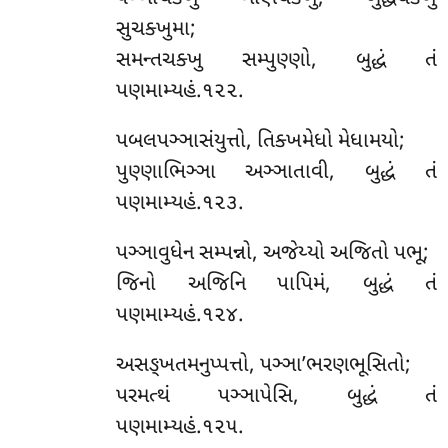
સુચક્ખુમા;
સમન્તચક્ખુ સમ્પુણ્ણો, બુદ્ધં તં
પણમામ્યહં.૧૨૨.
પબલપઞ્ઞાસંયુત્તો, તિક્ખમેધો મેધામયો;
પુણ્ણાભિઞ્ઞા અઞ્ઞાતાવી, બુદ્ધં તં
પણમામ્યહં.૧૨૩.
પઞ્ઞાવુધેન સમ્પન્નો, અજેય્યો અજિતો પભૂ;
જિનો અજિનિ પાપિમં, બુદ્ધં તં
પણમામ્યહં.૧૨૪.
અસઙ્ખતમનુપ્પત્તો, પઞ્ઞા’ભરણભૂસિતો;
પરમત્થં પઞ્ઞાપેસિ, બુદ્ધં તં
પણમામ્યહં.૧૨૫.