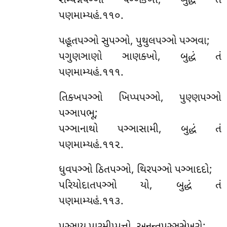
સમ્પન્નપઞ્ઞો પઞ્ઞક્ખો, બુદ્ધં તં
પણમામ્યહં.૧૧૦.
પહૂતપઞ્ઞો સુપઞ્ઞો, પુથુલપઞ્ઞો પઞ્ઞવા;
પગુણઞાણો ઞાણક્ખો, બુદ્ધં તં
પણમામ્યહં.૧૧૧.
તિક્ખપઞ્ઞો ખિપ્પપઞ્ઞો, પુણ્ણપઞ્ઞો
પઞ્ઞાપભૂ;
પઞ્ઞાનાથો પઞ્ઞાસામી, બુદ્ધં તં
પણમામ્યહં.૧૧૨.
ધુવપઞ્ઞો ઠિતપઞ્ઞો, થિરપઞ્ઞો પઞ્ઞાદદો;
પરિયોદાતપઞ્ઞો યો, બુદ્ધં તં
પણમામ્યહં.૧૧૩.