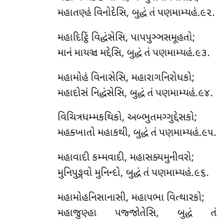
મહાતણ્હં વિનોદેસિ, બુદ્ધં તં પણમામ્યહં.૯૨.
મહાદિટ્ઠિં વિદ્ધંસેસિ, પાપપુઞ્ઞસમૂહતો;
માનં માયઞ્ચ મદ્દેસિ, બુદ્ધં તં પણમામ્યહં.૯૩.
મહામોહં વિનાસેસિ, મહારાગનિરોધકો;
મહાદોસં નિદ્ધંસેસિ, બુદ્ધં તં પણમામ્યહં.૯૪.
વિચિત્રધમ્મકથિકો, અબ્ભુતમગ્ગુદ્દેસકો;
મહક્ખાતો મહાકથી, બુદ્ધં તં પણમામ્યહં.૯૫.
મહાવાદી કમ્મવાદી, મહાસક્યમુનીવરો;
મુનિપુઙ્ગવો મુનિન્દો, બુદ્ધં તં પણમામ્યહં.૯૬.
મહામોહનિસાનાસી, મહાપભા વિત્થારકો;
મહાજુણ્હા પજ્જોતેસિ, બુદ્ધં તં