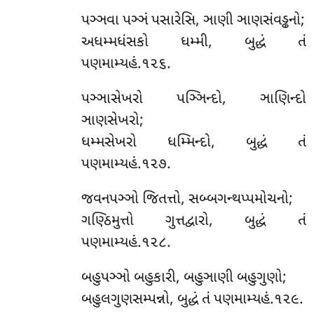
પઞ્ઞવા પઞ્ઞં પસારેસિ, ઞાણી ઞાણસંવડ્ઢનો;
અધમ્મધંસકો ધમ્મી, બુદ્ધં તં
પણમામ્યહં.૧૨૬.
પઞ્ઞાસેખરો પઞ્ઞિન્દો, ઞાણિન્દો
ઞાણસેખરો;
ધમ્મસેખરો ધમ્મિન્દો, બુદ્ધં તં
પણમામ્યહં.૧૨૭.
જવનપઞ્ઞો જિતત્તો, સબ્બગન્થપ્પમોચનો;
ગણ્ઠિમુત્તો ગુત્તદ્વારો, બુદ્ધં તં
પણમામ્યહં.૧૨૮.
બહુપઞ્ઞો બહુકારી, બહુઞાણી બહુગુણો;
બહુલગુણસમ્પન્નો, બુદ્ધં તં પણમામ્યહં.૧૨૯.