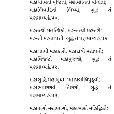
મહાથોમિતો પૂજિતો, મહામાનિતો વન્દિતો;
મહાભિવાદિતો ભિય્યો, બુદ્ધં તં
પણમામ્યહં.૫૦.
મહતત્થો મહત્થિકો, મહન્તત્થો મહત્તરો;
મહન્તો મહત્તપ્પત્તો, બુદ્ધં તં પણમામ્યહં.૫૧.
મહાલાભી મહાકારી, મહાદાયી મહાધની;
મહાવિજ્જો મહાપુજ્જો, બુદ્ધં તં
પણમામ્યહં.૫૨.
મહાબુદ્ધિ મહાબુધા, મહાપબોધિપુઙ્ગવો;
મહાભવણ્ણવં તિણ્ણો, બુદ્ધં તં
પણમામ્યહં.૫૩.
મહાનાગો મહાભાગો, મહાબાહો મહિદ્ધિકો;