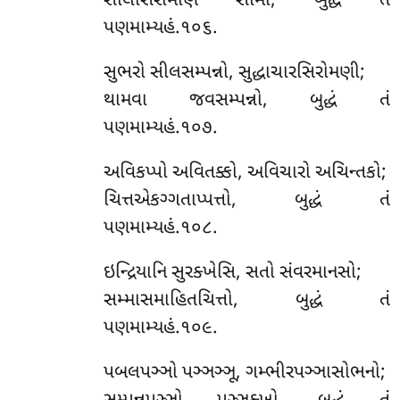
સીલસિરોમણિ સામી, બુદ્ધં તં
પણમામ્યહં.૧૦૬.
સુભરો સીલસમ્પન્નો, સુદ્ધાચારસિરોમણી;
થામવા જવસમ્પન્નો, બુદ્ધં તં
પણમામ્યહં.૧૦૭.
અવિકપ્પો અવિતક્કો, અવિચારો અચિન્તકો;
ચિત્તએકગ્ગતાપ્પત્તો, બુદ્ધં તં
પણમામ્યહં.૧૦૮.
ઇન્દ્રિયાનિ સુરક્ખેસિ, સતો સંવરમાનસો;
સમ્માસમાહિતચિત્તો, બુદ્ધં તં
પણમામ્યહં.૧૦૯.
પબલપઞ્ઞો પઞ્ઞઞ્ઞૂ, ગમ્ભીરપઞ્ઞાસોભનો;