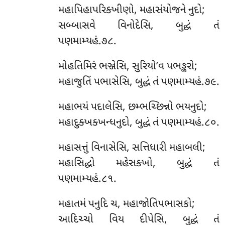
મહાપિહાપરિક્ખીણો, મહાસંયોજને નુદો;
સબ્બાસવે વિનોદેસિ, બુદ્ધં તં
પણમામ્યહં.૭૮.
મોહતિમિરં ભઞ્જેસિ, સુરિયો’વ પભઙ્કરો;
મહાજુતિં પભાસેસિ, બુદ્ધં તં પણમામ્યહં.૭૯.
મહાભયં પદાલેસિ, છમ્ભચ્છિન્નો ભયનુદો;
મહાદુક્ખક્ખન્ધનુદો, બુદ્ધં તં પણમામ્યહં.૮૦.
મહાસત્તું વિનાસેસિ, સત્તિધારી મહાબલી;
મહાસિદ્ધો મહેસક્ખો, બુદ્ધં તં
પણમામ્યહં.૮૧.
મહાતમં પનુદિ ચ, મહાજોતિપભાસકો;
આદિચ્ચો વિય દીપેસિ, બુદ્ધં તં