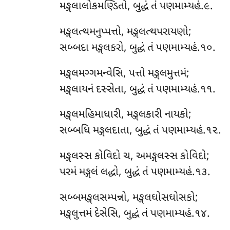
મઙ્ગલાલોકમણ્ડિતો, બુદ્ધં તં પણમામ્યહં.૯.
મઙ્ગલત્થમનુપ્પત્તો, મઙ્ગલત્થપરાયણો;
સબ્બદા મઙ્ગલકરો, બુદ્ધં તં પણમામ્યહં.૧૦.
મઙ્ગલમગ્ગમન્વેસિ, પત્તો મઙ્ગલમુત્તમં;
મઙ્ગલાયનં દસ્સેતા, બુદ્ધં તં પણમામ્યહં.૧૧.
મઙ્ગલમહિમાધારી, મઙ્ગલકારી નાયકો;
સબ્બધિ મઙ્ગલદાતા, બુદ્ધં તં પણમામ્યહં.૧૨.
મઙ્ગલસ્સ કોવિદો ચ, અમઙ્ગલસ્સ કોવિદો;
પરમં મઙ્ગલં લદ્ધો, બુદ્ધં તં પણમામ્યહં.૧૩.
સબ્બમઙ્ગલસમ્પન્નો, મઙ્ગલઘોસઘોસકો;
મઙ્ગલુત્તમં દેસેસિ, બુદ્ધં તં પણમામ્યહં.૧૪.