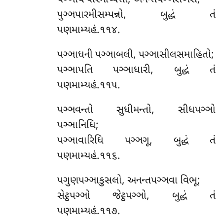
પઞ્ઞાય પારમીપ્પત્તો, અનન્તપઞ્ઞસેખરો;
પુઞ્ઞપારમીસમ્પન્નો, બુદ્ધં તં
પણમામ્યહં.૧૧૪.
પઞ્ઞાધની પઞ્ઞાબલી, પઞ્ઞાસીલસમાહિતો;
પઞ્ઞાપતિ પઞ્ઞાધારી, બુદ્ધં તં
પણમામ્યહં.૧૧૫.
પઞ્ઞવન્તો સુધીમન્તો, સીધપઞ્ઞો
પઞ્ઞાનિધિ;
પઞ્ઞાવારિધિ પઞ્ઞગૂ, બુદ્ધં તં
પણમામ્યહં.૧૧૬.
પગુણપઞ્ઞાકુસલો, અનન્તપઞ્ઞવા વિભૂ;
સેટ્ઠપઞ્ઞો જેટ્ઠપઞ્ઞો, બુદ્ધં તં
પણમામ્યહં.૧૧૭.