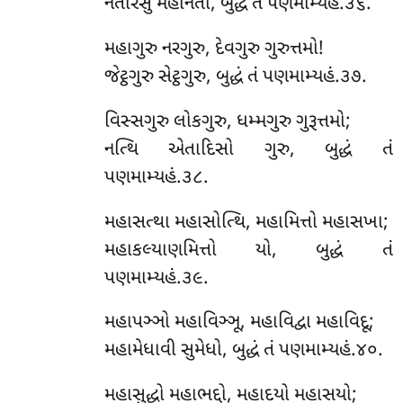
નેતારેસુ મહાનેતા, બુદ્ધં તં પણમામ્યહં.૩૬.
મહાગુરુ નરગુરુ, દેવગુરુ ગુરુત્તમો!
જેટ્ઠગુરુ સેટ્ઠગુરુ, બુદ્ધં તં પણમામ્યહં.૩૭.
વિસ્સગુરુ લોકગુરુ, ધમ્મગુરુ ગુરૂત્તમો;
નત્થિ એતાદિસો ગુરુ, બુદ્ધં તં
પણમામ્યહં.૩૮.
મહાસત્થા મહાસોત્થિ, મહામિત્તો મહાસખા;
મહાકલ્યાણમિત્તો યો, બુદ્ધં તં
પણમામ્યહં.૩૯.
મહાપઞ્ઞો મહાવિઞ્ઞૂ, મહાવિદ્વા મહાવિદૂ;
મહામેધાવી સુમેધો, બુદ્ધં તં પણમામ્યહં.૪૦.
મહાસુદ્ધો મહાભદ્દો, મહાદયો મહાસયો;