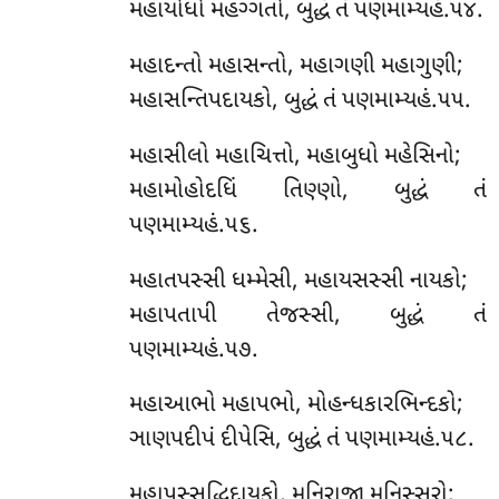
મહાયોધો મહગ્ગતો, બુદ્ધં તં પણમામ્યહં.૫૪.
મહાદન્તો મહાસન્તો, મહાગણી મહાગુણી;
મહાસન્તિપદાયકો, બુદ્ધં તં પણમામ્યહં.૫૫.
મહાસીલો મહાચિત્તો, મહાબુધો મહેસિનો;
મહામોહોદધિં તિણ્ણો, બુદ્ધં તં
પણમામ્યહં.૫૬.
મહાતપસ્સી ધમ્મેસી, મહાયસસ્સી નાયકો;
મહાપતાપી તેજસ્સી, બુદ્ધં તં
પણમામ્યહં.૫૭.
મહાઆભો મહાપભો, મોહન્ધકારભિન્દકો;
ઞાણપદીપં દીપેસિ, બુદ્ધં તં પણમામ્યહં.૫૮.
મહાપસ્સદ્ધિદાયકો, મુનિરાજા મુનિસ્સરો;