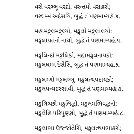
વરો વરઞ્ઞૂ વરદો, વરુત્તમો વરાહરો;
વરધમ્મં અદેસયિ, બુદ્ધં તં પણમામ્યહં.૪.
મહામઙ્ગલમઙ્ગલ્યો, મઙ્ગલો મઙ્ગલાલયો;
મઙ્ગલાયતનો નાથો, બુદ્ધં તં પણમામ્યહં.૫.
મઙ્ગલિન્દો મઙ્ગલિકો, મહામઙ્ગલનાયકો;
મઙ્ગલધમ્મં દેસેસિ, બુદ્ધં તં પણમામ્યહં.૬.
મઙ્ગલગ્ગો મઙ્ગલઞ્ઞૂ, મઙ્ગલત્થપદાયકો;
મઙ્ગલપન્થદસ્સાવી, બુદ્ધં તં પણમામ્યહં.૭.
મઙ્ગલિચ્છો મઙ્ગલિદ્ધો, મઙ્ગલમભિવદ્ધનો;
મઙ્ગલેહિ પરિપુણ્ણો, બુદ્ધં તં પણમામ્યહં.૮.
મઙ્ગલાભા ઉજ્જોતેસિ, મઙ્ગલત્થપભાકરો;