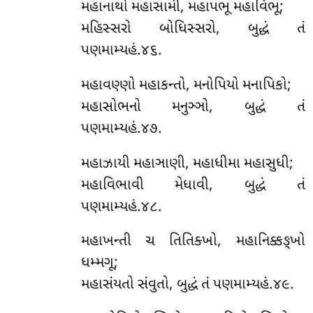
મહાનાથો મહાસામી, મહાપભૂ મહાવિભૂ;
મહિસ્સરો બોધિસ્સરો, બુદ્ધં તં
પણમામ્યહં.૪૬.
મહાવણ્ણો મહાકન્તો, મનોપિયો મનાપિકો;
મહાસોભનો મનુઞ્ઞો, બુદ્ધં તં
પણમામ્યહં.૪૭.
મહાઝાયી મહાઞાણી, મહાધીમા મહાસુધી;
મહાવિભાવી મેધાવી, બુદ્ધં તં
પણમામ્યહં.૪૮.
મહાખન્તી ચ તિતિક્ખો, મહાનિક્કઙ્ખો
ધમ્મગૂ;
મહાસંયતો સંવુતો, બુદ્ધં તં પણમામ્યહં.૪૯.