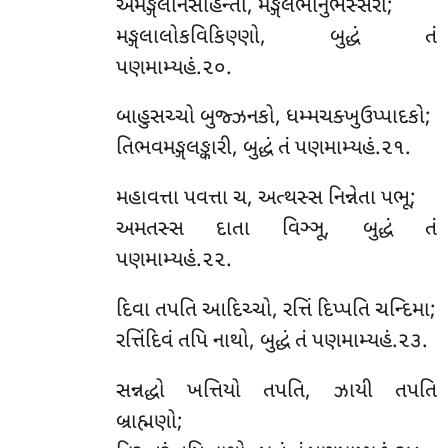
અમઙ્ગલનિસાહન્તા, મઙ્ગલભાનુભસ્સરો;
મઙ્ગલાલોકવિકિણ્ણો, બુદ્ધં તં
પણમામ્યહં.૨૦.
બાહુસચ્ચો બુજ્ઝનકો, ધમ્મચક્ખુઉપ્પાદકો;
તિભવમઙ્ગલઙ્કારી, બુદ્ધં તં પણમામ્યહં.૨૧.
મહાવત્તા પવત્તા ચ, અત્થસ્સ નિન્નેતા પભૂ;
અમતસ્સ દાતા વિઞ્ઞૂ, બુદ્ધં તં
પણમામ્યહં.૨૨.
દિવા તપતિ આદિચ્ચો, રત્તિં દિપ્પતિ ચન્દિમા;
રત્તિંદિવં તપિ નાથો, બુદ્ધં તં પણમામ્યહં.૨૩.
સન્નદ્ધો ખત્તિયો તપતિ, ઝાયી તપતિ
બ્રાહ્મણો;