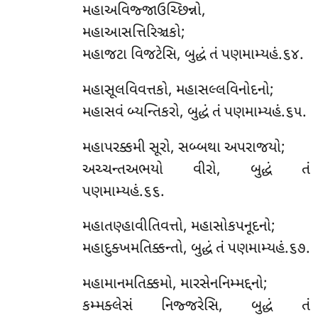
મહાઅવિજ્જાઉચ્છિન્નો,
મહાઆસત્તિરિઞ્ચકો;
મહાજટા વિજટેસિ, બુદ્ધં તં પણમામ્યહં.૬૪.
મહાસૂલવિવત્તકો, મહાસલ્લવિનોદનો;
મહાસવં બ્યન્તિકરો, બુદ્ધં તં પણમામ્યહં.૬૫.
મહાપરક્કમી સૂરો, સબ્બથા અપરાજયો;
અચ્ચન્તઅભયો વીરો, બુદ્ધં તં
પણમામ્યહં.૬૬.
મહાતણ્હાવીતિવત્તો, મહાસોકપનૂદનો;
મહાદુક્ખમતિક્કન્તો, બુદ્ધં તં પણમામ્યહં.૬૭.
મહામાનમતિક્કમો, મારસેનનિમ્મદ્દનો;
કમ્મક્લેસં નિજ્જરેસિ, બુદ્ધં તં