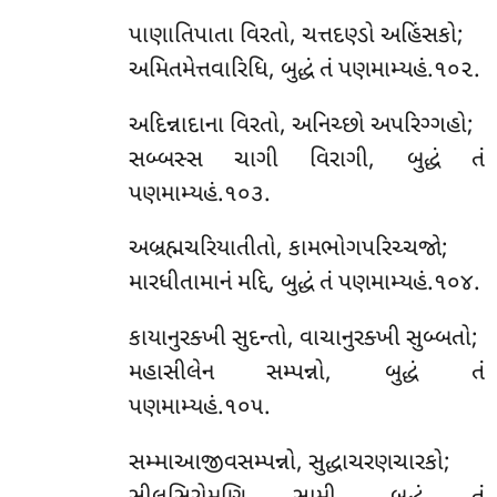
પાણાતિપાતા વિરતો, ચત્તદણ્ડો અહિંસકો;
અમિતમેત્તવારિધિ, બુદ્ધં તં પણમામ્યહં.૧૦૨.
અદિન્નાદાના વિરતો, અનિચ્છો અપરિગ્ગહો;
સબ્બસ્સ ચાગી વિરાગી, બુદ્ધં તં
પણમામ્યહં.૧૦૩.
અબ્રહ્મચરિયાતીતો, કામભોગપરિચ્ચજો;
મારધીતામાનં મદ્દિ, બુદ્ધં તં પણમામ્યહં.૧૦૪.
કાયાનુરક્ખી સુદન્તો, વાચાનુરક્ખી સુબ્બતો;
મહાસીલેન સમ્પન્નો, બુદ્ધં તં
પણમામ્યહં.૧૦૫.
સમ્માઆજીવસમ્પન્નો, સુદ્ધાચરણચારકો;