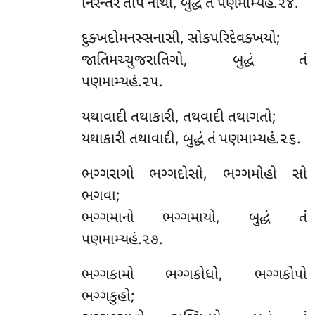
નિરન્તરં તપિ નાથો, બુદ્ધં તં પણમામ્યહં.૨૪.
દુક્ખદોમનસ્સનાસી, સોકપરિદેવક્ખયો;
જાતિમચ્ચુજરાતિગો, બુદ્ધં તં
પણમામ્યહં.૨૫.
યથાવાદી તથાકારી, તથવાદી તથાગતો;
યથાકારી તથાવાદી, બુદ્ધં તં પણમામ્યહં.૨૬.
ભગ્ગરાગો ભગ્ગદોસો, ભગ્ગમોહો સો
ભગવા;
ભગ્ગમાનો ભગ્ગમાયો, બુદ્ધં તં
પણમામ્યહં.૨૭.
ભગ્ગકામો ભગ્ગકોધો, ભગ્ગકોપો
ભગ્ગકુહો;