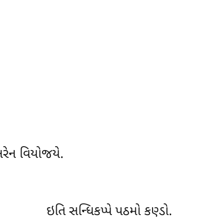
સરેન વિયોજયે.
ઇતિ સન્ધિકપ્પે પઠમો કણ્ડો.