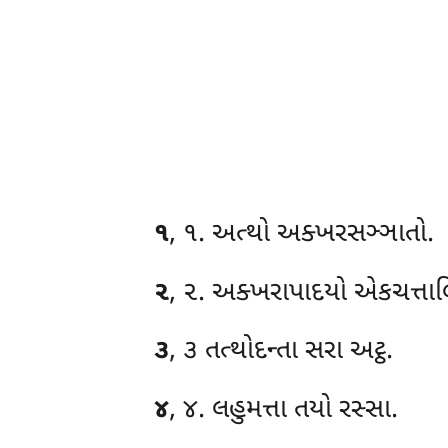
૧
, ૧. અત્થો
અક્ખરસઞ્ઞાતો.
૨
, ૨. અક્ખરાપાદયો એકચત્તાલ
૩
, ૩ તત્થોદન્તા સરા અટ્ઠ.
૪
, ૪. લહુમત્તા તયો રસ્સા.