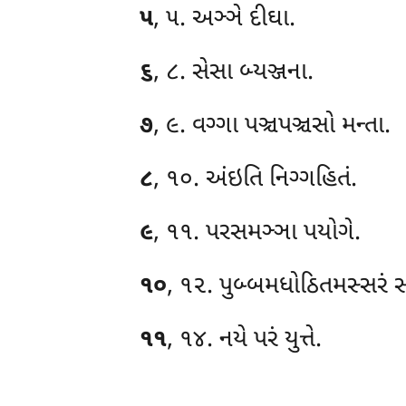
૫
, ૫. અઞ્ઞે દીઘા.
૬
, ૮. સેસા બ્યઞ્જના.
૭
, ૯. વગ્ગા પઞ્ચપઞ્ચસો મન્તા.
૮
, ૧૦. અંઇતિ નિગ્ગહિતં.
૯
, ૧૧. પરસમઞ્ઞા પયોગે.
૧૦
, ૧૨. પુબ્બમધોઠિતમસ્સરં 
૧૧
, ૧૪. નયે પરં યુત્તે.