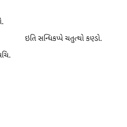
ો.
ઇતિ સન્ધિકપ્પે ચતુત્થો કણ્ડો.
વચિ.