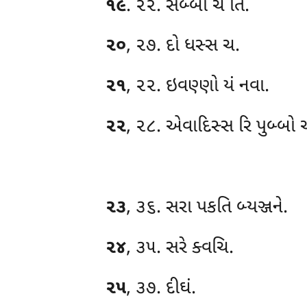
૧૯
. ૨૨. સબ્બો ચં તિ.
૨૦
, ૨૭. દો ધસ્સ ચ.
૨૧
, ૨૨. ઇવણ્ણો યં નવા.
૨૨
, ૨૮. એવાદિસ્સ રિ પુબ્બો 
૨૩
, ૩૬. સરા પકતિ બ્યઞ્જને.
૨૪
, ૩૫. સરે ક્વચિ.
૨૫
, ૩૭. દીઘં.