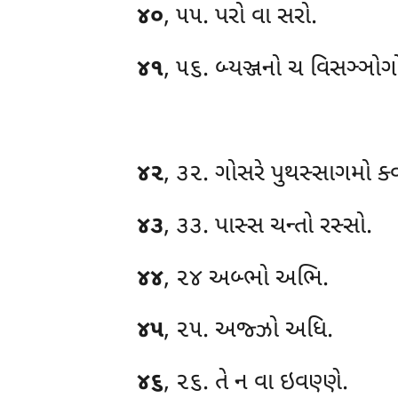
૪૦
, ૫૫. પરો વા સરો.
૪૧
, ૫૬. બ્યઞ્જનો ચ વિસઞ્ઞોગ
૪૨
, ૩૨. ગોસરે પુથસ્સાગમો ક્
૪૩
, ૩૩. પાસ્સ ચન્તો રસ્સો.
૪૪
, ૨૪ અબ્ભો અભિ.
૪૫
, ૨૫. અજ્ઝો અધિ.
૪૬
, ૨૬. તે ન વા ઇવણ્ણે.