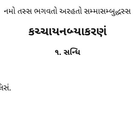
નમો તસ્સ ભગવતો અરહતો સમ્માસમ્બુદ્ધસ્સ
કચ્ચાયનબ્યાકરણં
૧. સન્ધિ
િસં.