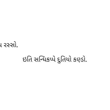
ચ રસ્સો.
ઇતિ સન્ધિકપ્પે દુતિયો કણ્ડો.