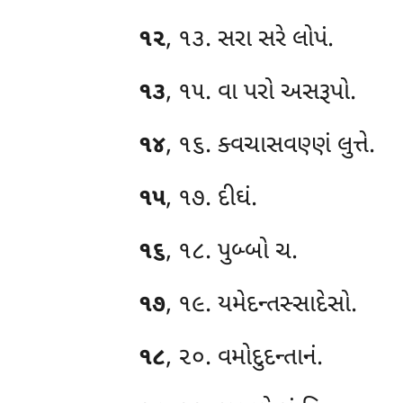
૧૨
, ૧૩. સરા
સરે લોપં.
૧૩
, ૧૫. વા પરો અસરૂપો.
૧૪
, ૧૬. ક્વચાસવણ્ણં લુત્તે.
૧૫
, ૧૭. દીઘં.
૧૬
, ૧૮. પુબ્બો ચ.
૧૭
, ૧૯. યમેદન્તસ્સાદેસો.
૧૮
, ૨૦. વમોદુદન્તાનં.