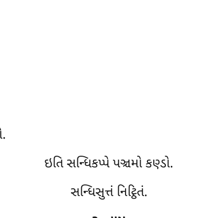
ો.
ઇતિ સન્ધિકપ્પે પઞ્ચમો કણ્ડો.
સન્ધિસુત્તં નિટ્ઠિતં.