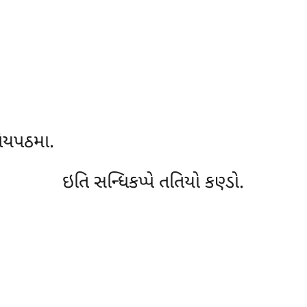
તિયપઠમા.
ઇતિ સન્ધિકપ્પે તતિયો કણ્ડો.