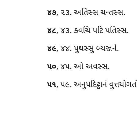
૪૭
, ૨૩. અતિસ્સ ચન્તસ્સ.
૪૮
, ૪૩. ક્વચિ
પટિ પતિસ્સ.
૪૯
, ૪૪. પુથસ્સુ બ્યઞ્જને.
૫૦
, ૪૫. ઓ અવસ્સ.
૫૧
, ૫૯. અનુપદિટ્ઠાનં વુત્તયોગત