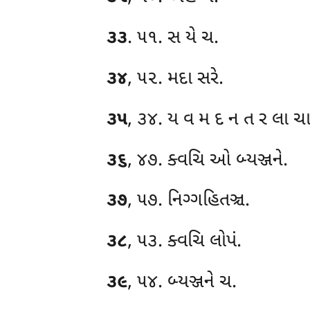
૩૩
. ૫૧. સ યે ચ.
૩૪
, ૫૨. મદા સરે.
૩૫
, ૩૪. ય વ મ દ ન ત ર લા ચ
૩૬
, ૪૭. ક્વચિ ઓ બ્યઞ્જને.
૩૭
, ૫૭. નિગ્ગહિતઞ્ચ.
૩૮
, ૫૩. ક્વચિ લોપં.
૩૯
, ૫૪. બ્યઞ્જને ચ.