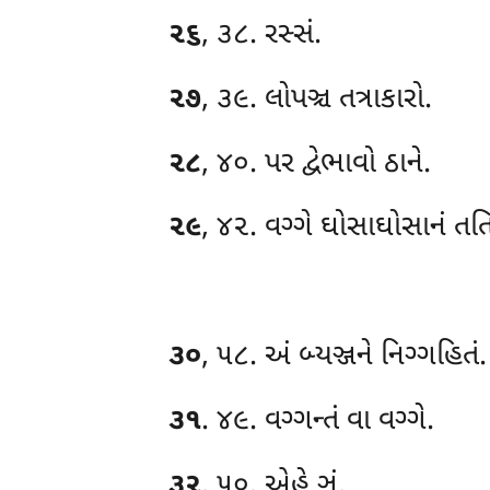
૨૬
, ૩૮. રસ્સં.
૨૭
, ૩૯. લોપઞ્ચ તત્રાકારો.
૨૮
, ૪૦. પર દ્વેભાવો ઠાને.
૨૯
, ૪૨. વગ્ગે ઘોસાઘોસાનં ત
૩૦
, ૫૮. અં
બ્યઞ્જને નિગ્ગહિતં.
૩૧
. ૪૯. વગ્ગન્તં વા વગ્ગે.
૩૨
, ૫૦. એહે ઞં.