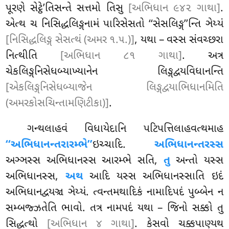
પૂરણે સેટ્ઠે’તિસન્તે સત્તમો તિસુ
[અભિધાન ૯૪૨ ગાથા]
.
એત્થ ચ નિસિદ્ધલિઙ્ગનામં પારિસેસતો ‘‘સેસલિઙ્ગ’’ન્તિ ઞેય્યં
[નિસિદ્ધલિઙ્ગ સેસત્થં (અમર ૧.૫.)]
, યથા – વસ્સ સંવચ્છરા
નિત્થીતિ
[અભિધાન ૮૧ ગાથા]
. અત્ર
ચેકલિઙ્ગનિસેધબ્યાખ્યાનેન લિઙ્ગદ્વયવિધાનન્તિ
[એકલિઙ્ગનિસેધબ્યાજેન લિઙ્ગદ્વયાભિધાનમિતિ
(અમરકોસચિન્તામણિટીકા)]
.
ગન્થલાહવં વિધાયેદાનિ પટિપત્તિલાહવત્થમાહ
‘‘અભિધાનન્તરારમ્ભે’’
ઇચ્ચાદિ.
અભિધાનન્તરસ્સ
અઞ્ઞસ્સ અભિધાનસ્સ આરમ્ભે સતિ,
તુ
અન્તો યસ્સ
અભિધાનસ્સ,
અથ
આદિ યસ્સ અભિધાનસ્સાતિ ઇદં
અભિધાનદ્વયઞ્ચ ઞેય્યં. ત્વન્તમથાદિકં નામાદિપદં પુબ્બેન ન
સમ્બજ્ઝતેતિ ભાવો. તત્ર નામપદં યથા – જિનો સક્કો તુ
સિદ્ધત્થો
[અભિધાન ૪ ગાથા]
. કેસવો ચક્કપાણ્યથ