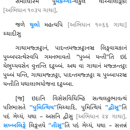
સમાધિસ્મિં પુ
મેકગ્ગો-
નાકુલે વાચ્ચલિઙ્ગિકો
[અભિધાન ૧૦૩૫ ગાથા]
.
જળે
થૂલો
મહત્યપિ
[અભિધાન ૧૦૬૬ ગાથા]
ચ્ચાદીસુ
ગાથામજ્ઝટ્ઠાનં
, પાદન્તમજ્ઝટ્ઠાનઞ્ચ લિઙ્ગવાચકાનં
પુબ્બપરત્થેસ્વપિ ગમનભાવતો ‘‘પુબ્બં યન્તી’’તિ ઇદં
યેભુય્યવસેન વુત્તન્તિ દટ્ઠબ્બં. અથ વા ગાથાનં મજ્ઝન્તટ્ઠા
પુબ્બં યન્તિ, ગાથામજ્ઝટ્ઠા, પાદન્તમજ્ઝટ્ઠા ચ પુબ્બાપરઞ્ચ
યન્તીતિ યથાલાભયોજના દટ્ઠબ્બા.
[જ] ઇદાનિ વિસેસવિધિમ્હિ સત્થલહુભાવત્થં
પરિભાસતે
‘‘પુમિત્થિય’’
મિચ્ચાદિ. પુમિત્થિયં
‘‘દ્વીસૂ’’
તિ
પદં ઞેય્યં, યથા – અસનિ દ્વીસુ
[અભિધાન ૨૪ ગાથા]
.
સબ્બલિઙ્ગે
લિઙ્ગત્તયે
‘‘તીસૂ’’
તિ પદં ઞેય્યં, યથા – સત્તન્નં