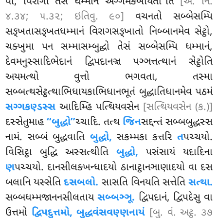
વા, વિરાગો તેસં ધમ્માનં અગ્ગમક્ખાયતી’’તિ
[અ. નિ.
૪.૩૪; ૫.૩૨; ઇતિવુ. ૯૦]
વચનતો સબ્બેસમ્પિ
સઙ્ખતાસઙ્ખતધમ્માનં વિરાગસઙ્ખાતો નિબ્બાનમેવ સેટ્ઠો,
ચક્ખુમા પન સમ્માસમ્બુદ્ધો તેસં સબ્બેસમ્પિ ધમ્માનં,
દેવમનુસ્સાદિભેદાનં દ્વિપદાનઞ્ચ પઞ્ઞત્તત્થાનં સેટ્ઠોતિ
અયમત્થો વુત્તો ભગવતા, તસ્મા
સબ્બત્થસેટ્ઠત્થાભિધાયકાભિધાનભૂતં બુદ્ધાતિધાનમેવ પઠમં
સગ્ગકણ્ડસ્સ
આદિમ્હિ પત્થિયવસેન
[સત્થિયવસેન (ક.)]
દસ્સેતુમાહ
‘‘બુદ્ધો’’
ચ્ચાદિ. તત્થ
જિન
સદ્દન્તં સબ્બબુદ્ધસ્સ
નામં. સબ્બં બુદ્ધવાતિ
બુદ્ધો,
સકમ્મકા કત્તરિ
ત
પચ્ચયો.
વિસિટ્ઠા બુદ્ધિ અસ્સત્થીતિ
બુદ્ધો,
પસંસાયં યદાદિના
ણ
પચ્ચયો. દાનસીલક્ખન્ધાદયો ઠાનાટ્ઠાનઞાણાદયો વા દસ
બલાનિ યસ્સેતિ
દસબલો.
સાસતિ વિનયતિ સત્તેતિ
સત્થા.
સબ્બધમ્મજાનનસીલતાય
સબ્બઞ્ઞૂ.
દ્વિપદાનં, દ્વિપદેસુ વા
ઉત્તમો
દ્વિપદુત્તમો, બુદ્ધવંસવણ્ણનાયં
[બુ. વં. અટ્ઠ. ૩૭