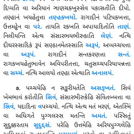
દિપ્પતિ વા અરિયાનં ઞાણચક્ખુસ્સેવ પકાસતીતિ દીપો.
તણ્હાનં ખયહેતુત્તા
તણ્હક્ખયો.
રાગાદીનં પટિપક્ખત્તા,
ઉત્તમટ્ઠેન વા
પરં.
તાયતિ રક્ખતિ અપાયાદિતોતિ
તાણં.
નિલીયન્તિ એત્થ સંસારભયભીરુકાતિ
લેણં.
નત્થિ
દીઘરસ્સાદિકં રૂપં સણ્ઠાનમેતસ્સાતિ
અરૂપં,
અપ્પચ્ચયત્તા
વા
અરૂપં.
રાગાદીનં સન્તકરણત્તા
સન્તં.
રાગક્ખયહેતુભાવેન અવિપરીતત્તા, ચતુસચ્ચપરિયાપન્નત્તા
વા
સચ્ચં.
નત્થિ આલયો તણ્હા એત્થાતિ
અનાલયં.
. પચ્ચયેહિ ન સઙ્કરીયતેતિ
અસઙ્ખતં.
સિવં
૭
ખેમભાવં કરોતીતિ
સિવં,
સંસારભીરુકેહિ સેવિતબ્બત્તા વા
સિવં,
યદાદિના
વ
પચ્ચયો. નત્થિ એત્થ મતં મરણં, એતસ્મિં
વા અધિગતે પુગ્ગલસ્સ મતન્તિ
અમતં.
પસ્સિતું
સુદુક્કરતાય
સુદુદ્દસં.
પરેહિ ઉત્તમેહિ અરિયપુગ્ગલેહિ