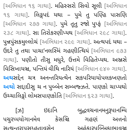
[અભિધાન ૧૬ ગાથા]
. મહિસ્સરો સિવો સૂલી
[અભિધાન
૧૬ ગાથા]
. લિઙ્ગપદં યથા – પુમે તુ પણ્હિ પાસણિ
[અભિધાન ૨૭૭ ગાથા]
. પુમે તૂતુ રજો પુપ્ફં
[અભિધાન
૨૩૮ ગાથા]
. સા તિરોકરણીપ્યથ
[અભિધાન ૨૯૮ ગાથા]
.
પુન્નપુંસકમુલ્લોચં
[અભિધાન ૨૯૯ ગાથા]
. અત્થપદં યથા –
ઉદરે તુ તથા પાચા’નલસ્મિં ગહણીત્થિયં
[અભિધાન ૯૭૩
ગાથા]
. પણીતો તીસુ મધુરે, ઉત્તમે વિહિતેપ્યથ. અઞ્જસે
વિસિખાયઞ્ચ, પન્તિયં વીથિ નારિયં
[અભિધાન ૯૪૦ ગાથા]
.
અથ
સદ્દેન ચત્ર અનન્તરિયત્થેન સકપરિયાયોપલક્ખણતો
અથો
સદ્દાદીસુ ચ ન પુબ્બેન સમ્બજ્ઝતે. પાણકો ચાપ્યથો
ઉચ્ચાલિઙ્ગો લોમસપાણકોતિ
[અભિધાન ૬૨૩ ગાથા]
.
[ઝ] ઇદાનિ બુદ્ધવચનાનમનુરૂપાનમ્પિ
પચુરપ્પયોગાનમેવ કેસઞ્ચિ ગહણં અત્તનો
સત્થન્તરાપસય્હતાવસેન અહંકારપુબ્બિકાભાવઞ્ચ