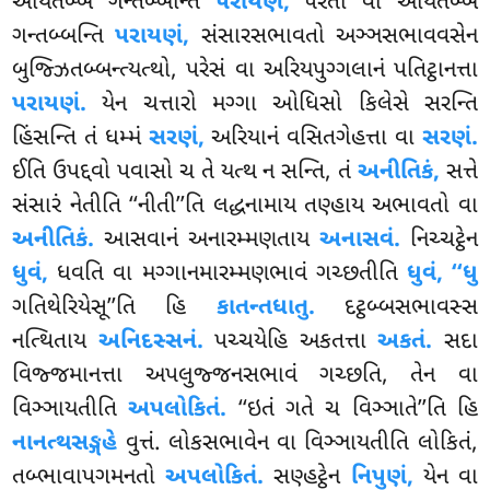
અયિતબ્બં ગન્તબ્બન્તિ
પરાયણં,
પરતો વા અયિતબ્બં
ગન્તબ્બન્તિ
પરાયણં,
સંસારસભાવતો અઞ્ઞસભાવવસેન
બુજ્ઝિતબ્બન્ત્યત્થો, પરેસં વા અરિયપુગ્ગલાનં પતિટ્ઠાનત્તા
પરાયણં.
યેન ચત્તારો મગ્ગા ઓધિસો કિલેસે સરન્તિ
હિંસન્તિ તં ધમ્મં
સરણં,
અરિયાનં વસિતગેહત્તા વા
સરણં.
ઈતિ ઉપદ્દવો પવાસો ચ તે યત્થ ન સન્તિ, તં
અનીતિકં,
સત્તે
સંસારં નેતીતિ ‘‘નીતી’’તિ લદ્ધનામાય તણ્હાય અભાવતો વા
અનીતિકં.
આસવાનં અનારમ્મણતાય
અનાસવં.
નિચ્ચટ્ઠેન
ધુવં,
ધવતિ વા મગ્ગાનમારમ્મણભાવં ગચ્છતીતિ
ધુવં, ‘‘ધુ
ગતિથેરિયેસૂ’’તિ હિ
કાતન્તધાતુ.
દટ્ઠબ્બસભાવસ્સ
નત્થિતાય
અનિદસ્સનં.
પચ્ચયેહિ અકતત્તા
અકતં.
સદા
વિજ્જમાનત્તા અપલુજ્જનસભાવં ગચ્છતિ, તેન વા
વિઞ્ઞાયતીતિ
અપલોકિતં.
‘‘ઇતં ગતે ચ વિઞ્ઞાતે’’તિ હિ
નાનત્થસઙ્ગહે
વુત્તં. લોકસભાવેન વા વિઞ્ઞાયતીતિ લોકિતં,
તબ્ભાવાપગમનતો
અપલોકિતં.
સણ્હટ્ઠેન
નિપુણં,
યેન વા