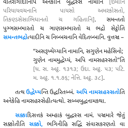
વીતરાગાદીનિપિ અનેકાનિ બુદ્ધસ્સ નામાનિ
[ઇમાનિ
પરિયાયવચનાનિ પાયસો અમરકોસતો,
તિકણ્ડસેસાભિધાનતો ચ ગહિતાનિ]
. સમન્તતો
પુઞ્ઞસમ્ભારતો ચ ઞાણસમ્ભારતો ચ ભદ્રો સેટ્ઠોતિ
સમન્તભદ્રો
ત્યાદીનિ ચ નિબ્બચનાનિ વેદિતબ્બાનિ. વુત્તઞ્ચ –
‘‘અસઙ્ખ્યેય્યાનિ નામાનિ, સગુણેન મહેસિનો;
ગુણેન નામમુદ્ધેય્યં, અપિ નામસહસ્સતો’’તિ
[ધ. સ. અટ્ઠ. ૧૩૧૩; ઉદા. અટ્ઠ. ૫૩; પટિ.
મ. અટ્ઠ. ૧.૧.૭૬; નેત્તિ. અટ્ઠ. ૩૮]
.
તત્થ
ઉદ્ધેય્ય
ન્તિ ઉદ્ધરિતબ્બં.
અપિ નામસહસ્સતો
તિ
અનેકેહિ નામસહસ્સેહીત્યત્થો. સબ્બબુદ્ધનામકથા.
સક્કા
દિસત્તકં અમ્હાકં બુદ્ધસ્સ નામં. પઞ્ચમારે જેતું
સક્કોતીતિ
સક્કો,
ભગિનીહિ સદ્ધિં સંવાસકરણતો વા