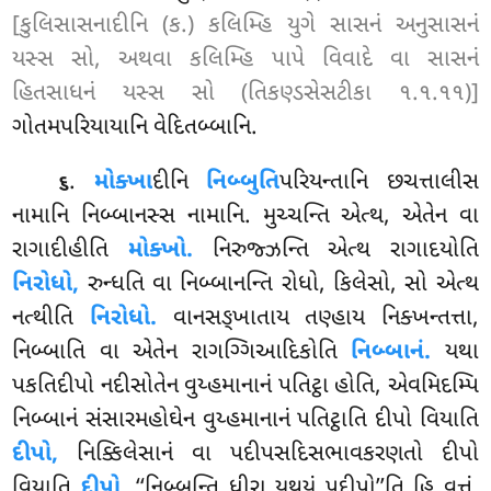
[કુલિસાસનાદીનિ (ક.) કલિમ્હિ યુગે સાસનં અનુસાસનં
યસ્સ સો, અથવા કલિમ્હિ પાપે વિવાદે વા સાસનં
હિતસાધનં યસ્સ સો (તિકણ્ડસેસટીકા ૧.૧.૧૧)]
ગોતમપરિયાયાનિ વેદિતબ્બાનિ.
.
મોક્ખા
દીનિ
નિબ્બુતિ
પરિયન્તાનિ છચત્તાલીસ
૬
નામાનિ નિબ્બાનસ્સ નામાનિ. મુચ્ચન્તિ એત્થ, એતેન વા
રાગાદીહીતિ
મોક્ખો.
નિરુજ્ઝન્તિ એત્થ રાગાદયોતિ
નિરોધો,
રુન્ધતિ વા નિબ્બાનન્તિ રોધો, કિલેસો, સો એત્થ
નત્થીતિ
નિરોધો.
વાનસઙ્ખાતાય તણ્હાય નિક્ખન્તત્તા,
નિબ્બાતિ વા એતેન રાગગ્ગિઆદિકોતિ
નિબ્બાનં.
યથા
પકતિદીપો નદીસોતેન વુય્હમાનાનં પતિટ્ઠા હોતિ, એવમિદમ્પિ
નિબ્બાનં સંસારમહોઘેન વુય્હમાનાનં પતિટ્ઠાતિ દીપો વિયાતિ
દીપો,
નિક્કિલેસાનં વા પદીપસદિસભાવકરણતો દીપો
વિયાતિ
દીપો,
‘‘નિબ્બન્તિ ધીરા યથયં પદીપો’’તિ હિ વુત્તં,