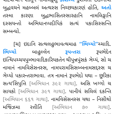
પાટવત્થીનં સોતૂનં નામલિઙ્ગેસુ
કોસલ્લં
કુસલતા છેકભાવો
બુદ્ધવચને મહબ્બલં અત્થસ્સ નિચ્છયકારણં હોતિ,
અતો
તસ્મા કારણા બુદ્ધભાસિતસ્સારહાનિ નામલિઙ્ગાનિ
દસ્સયન્તો અભિધાનપ્પદીપિકં સત્થં પકાસિસ્સન્તિ
સમ્બન્ધો.
[ચ] ઇદાનિ સત્થલહુભાવત્થમાહ
‘‘ભિય્યો’’
ચ્ચાદિ.
ભિય્યો
બાહુલ્લેન
રૂપન્તરા
રૂપભેદેન
ઇત્થિપચ્ચયપુમ્ભાવાદિકારિયકતેન થીપુન્નપુંસકં ઞેય્યં, સો ચ
નામાનં નામવિસેસનસ્સ, નામપરામસિસબ્બનામસદ્દસ્સ ચ
ઞેય્યો પકારન્તરાભાવા. તત્ર નામાનં રૂપભેદો યથા – છુરિકા
સત્ય’સિપુત્તિ
[અભિધાન ૩૯૨ ગાથા]
. અસિ ખગ્ગો ચ
સાયકો
[અભિધાન ૩૯૧ ગાથા]
. પાનીયં સલિલં દકન્તિ
[અભિધાન ૬૬૧ ગાથા]
. નામવિસેસનસ્સ યથા – નિસીથો
મજ્ઝિમા રત્તીતિ
[અભિધાન ૭૦ ગાથા]
.