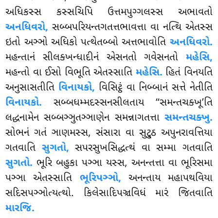
અધિકસ્સ કસ્સચિપિ ઉત્તમપુગ્ગલસ્સ અભાવતો
અનધિવરો,
સબ્બપરિયન્તગતત્તભાવત્તા વા નત્થિ એતસ્સ
ઇતો અઞ્ઞો અધિકો પત્થેતબ્બો અત્તભાવોતિ
અનધિવરો.
મહન્તાનં સીલક્ખન્ધાદીનં એસનતો ગવેસનતો
મહેસિ,
મહન્તો વા ઈસો વિભૂતિ એતસ્સાતિ
મહેસિ.
હિતં વિનયતિ
અનુસાસતીતિ
વિનાયકો,
વિસિટ્ઠં વા નિબ્બાનં સત્તે નેતીતિ
વિનાયકો.
સબ્બધમ્મદસ્સનસીલતાય
‘‘સમન્તચક્ખૂ’તિ
લદ્ધનામેન સબ્બઞ્ઞુતઞ્ઞાણેન સમન્નાગતત્તા
સમન્તચક્ખુ.
સોભનં ગતં ઞાણમસ્સ, સંસારા વા સુટ્ઠુ અપુનરાવત્તિયા
ગતવાતિ
સુગતો,
સપરસુખસિદ્ધત્થં વા સમ્મા ગતવાતિ
સુગતો.
ભૂરિ બહુકા પઞ્ઞા યસ્સ, અનન્તત્તા વા ભૂરિસમા
પઞ્ઞા એતસ્સાતિ
ભૂરિપઞ્ઞો,
અનન્તાય મહાપથવિયા
સદિસપઞ્ઞોત્યત્થો. કિલેસાદિપઞ્ચવિધં મારં જિતવાતિ
મારજિ.