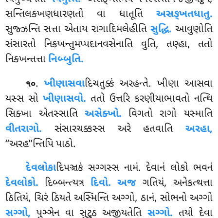
સન્તિલક્ખણધારણતો વા ધાતૂતિ
અસઙ્ખતધાતુ.
સુજ્ઝન્તિ સત્તા એતાય રાગાદિમલેહીતિ
સુદ્ધિ.
આવુણોતિ
સંસારતો નિક્ખન્તુમપ્પદાનવસેનાતિ વુતિ, તણ્હા, તતો
નિક્ખન્તત્તા
નિબ્બુતિ.
.
ખીણાસવા
દિચતુક્કં અરહન્તે. ખીણા આસવા
૧૦
યસ્સ સો
ખીણાસવો.
તતો ઉત્તરિ કરણીયાભાવતો નત્થિ
સિક્ખા એતસ્સાતિ
અસેક્ખો.
વિગતો રાગો યસ્માતિ
વીતરાગો.
સંસારચક્કસ્સ અરે હતવાતિ
અરહા,
‘‘અરહ’’ન્તિપિ પાઠો.
દેવલોકા
દિપઞ્ચકં સગ્ગસ્સ નામં. દેવાનં લોકો ભવનં
દેવલોકો.
દિબ્બન્ત્યત્ર
દિવો. અજ
ગતિયં, અનેકત્થત્તા
ઠિતિયં, ચિરં ઠિયતે અસ્મિન્તિ અગ્ગો, ઠાનં, સોભનો અગ્ગો
સગ્ગો,
પુઞ્ઞેન વા સુટ્ઠુ અજીયતેતિ
સગ્ગો.
તયો દેવા