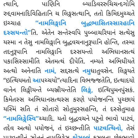
ત્થાનિ, પાણિનિ બ્યાડિવરરુચિચન્દગોમિ
રુદ્દવામનાદિવિહિતાનિ ચ લિઙ્ગસત્થાનિ, તતો કિમિદમુચ્ચતે
ઇચ્ચાહ
‘‘નામલિઙ્ગાનિ બુદ્ધભાસિતસ્સારહાનિ
દસ્સયન્તો’’
તિ. એતેન સન્તેસ્વપિ પુબ્બાચરિયાનં સત્થેસુ
યસ્મા ન તેસુ નામલિઙ્ગાનિ બુદ્ધવચનાનુરૂપાનિ હોન્તિ
, તસ્મા
તદનુરૂપાનિ નામલિઙ્ગાનિ દસ્સયન્તો અભિધાનસત્થં
પકાસિસ્સામીતિ એતમત્થં દીપેતિ. નમ્યતે અભિધીયતે
અત્થો અનેનાતિ
નામં,
સદ્દસત્થે
નમુ
ધાતુવસેન. લિઙ્ગયતે
‘‘ઇત્થિયમતો
આ
પચ્ચયો’’ત્યાદિના વિભજ્જતેતિ, ઇત્થાદયો
વાનેન લિઙ્ગીયન્તે બ્યઞ્જીયન્તેતિ
લિઙ્ગં,
ઇત્થિપુમનપુંસકં.
કિમેતસ્સ અભિધાનસત્થસ્સ કરણે પયોજનન્તિ પુચ્છાયં
યસ્મિં સતિ તં સોતારો સોતુમુસ્સહન્તિ, તં દસ્સેતુમાહ
‘‘નામલિઙ્ગેસ્વિ’’
ચ્ચાદિ. યતો બુદ્ધવચને પટુનો ભાવો પાટવં,
તદેવ અત્થો પયોજનં, તં ઇચ્છન્તીતિ
પાટવત્થિનો,
તેસં