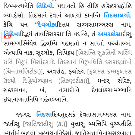
દિબ્બન્ત્યત્રેતિ
તિદિવો.
પધાનતો હિ તીહિ હરિહરબ્રહ્મેહિ
બ્યપદેસો. તિદસાનં દેવાનં આલયો ઠાનન્તિ
તિદસાલયો.
કેચિ પન
‘‘દેવલોકા
દિત્તયં સગ્ગસામઞ્ઞસ્સ નામં,
તિદિવા
દિદ્વયં તાવતિંસસ્સા’’તિ વદન્તિ, તં
અમરકોસા
દીસુ
📜
સામઞ્ઞસ્મિંયેવ દ્વિન્નમ્પિ ગહણતો ન સારતો પચ્ચેતબ્બં.
એત્થાપિ નાક, સુરલોક, તિપિટ્ઠપ
[વિસન્તિ સુકતિનો અસ્મિં
ઇતિ પિટ્ઠપં પિસોદરાદિ તિદસાનં પિટ્ઠપધિતિ દસસદ્દલોપો
(ચિન્તામણિટીકા)]
, અવરોહ, ફલોદય
[ફલસ્સ કમ્મફલસ્સ
ઉદયો દિટ્ઠિયોગ્યટ્ઠાનં (તિકણ્ડટીકા)]
, મન્દર, સેરિક,
સક્કભવન, ખં, નભાદીનિ દેવલોકસામઞ્ઞાનિ
ઇધાનાગતાનિપિ ગહેતબ્બાનિ.
.
તિદસા
દિચતુદ્દસકં દેવતાસામઞ્ઞસ્સ નામં.
૧૧-૧૨
જાતીસુ
[જાતિજાતીસુ (ક.)]
વુત્તાસુ બ્યત્તિપિ વુચ્ચતીતિ
બ્યત્તીનં બહુત્તા બહુવચનનિદ્દેસો. જાતિસત્તાવિનાસસઙ્ખાતા