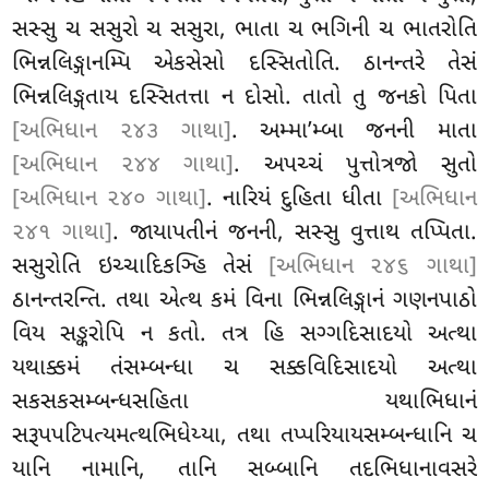
સસ્સુ ચ સસુરો ચ સસુરા, ભાતા ચ ભગિની ચ ભાતરોતિ
ભિન્નલિઙ્ગાનમ્પિ એકસેસો દસ્સિતોતિ. ઠાનન્તરે તેસં
ભિન્નલિઙ્ગતાય દસ્સિતત્તા ન દોસો. તાતો તુ જનકો પિતા
[અભિધાન ૨૪૩ ગાથા]
. અમ્મા’મ્બા જનની માતા
[અભિધાન ૨૪૪ ગાથા]
. અપચ્ચં પુત્તોત્રજો સુતો
[અભિધાન ૨૪૦ ગાથા]
. નારિયં દુહિતા ધીતા
[અભિધાન
૨૪૧ ગાથા]
. જાયાપતીનં જનની, સસ્સુ વુત્તાથ તપ્પિતા.
સસુરોતિ ઇચ્ચાદિકઞ્હિ તેસં
[અભિધાન ૨૪૬ ગાથા]
ઠાનન્તરન્તિ. તથા એત્થ કમં વિના ભિન્નલિઙ્ગાનં ગણનપાઠો
વિય સઙ્કરોપિ ન કતો. તત્ર હિ સગ્ગદિસાદયો અત્થા
યથાક્કમં તંસમ્બન્ધા ચ સક્કવિદિસાદયો અત્થા
સકસકસમ્બન્ધસહિતા યથાભિધાનં
સરૂપપટિપત્યમત્થભિધેય્યા, તથા તપ્પરિયાયસમ્બન્ધાનિ ચ
યાનિ નામાનિ, તાનિ સબ્બાનિ તદભિધાનાવસરે