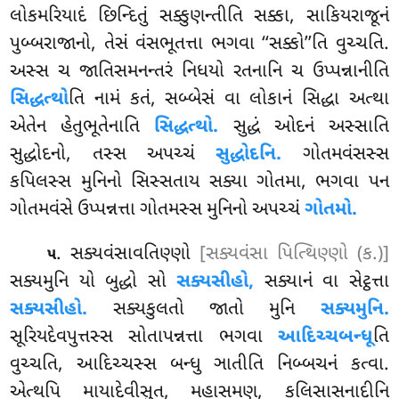
લોકમરિયાદં છિન્દિતું સક્કુણન્તીતિ સક્કા, સાકિયરાજૂનં
પુબ્બરાજાનો, તેસં વંસભૂતત્તા ભગવા ‘‘સક્કો’’તિ વુચ્ચતિ.
અસ્સ ચ જાતિસમનન્તરં નિધયો રતનાનિ ચ ઉપ્પન્નાનીતિ
સિદ્ધત્થો
તિ નામં કતં, સબ્બેસં વા લોકાનં સિદ્ધા અત્થા
એતેન હેતુભૂતેનાતિ
સિદ્ધત્થો.
સુદ્ધં ઓદનં અસ્સાતિ
સુદ્ધોદનો, તસ્સ અપચ્ચં
સુદ્ધોદનિ.
ગોતમવંસસ્સ
કપિલસ્સ મુનિનો સિસ્સતાય સક્યા ગોતમા, ભગવા પન
ગોતમવંસે ઉપ્પન્નત્તા ગોતમસ્સ મુનિનો અપચ્ચં
ગોતમો.
. સક્યવંસાવતિણ્ણો
[સક્યવંસા પિત્થિણ્ણો (ક.)]
૫
સક્યમુનિ યો બુદ્ધો સો
સક્યસીહો,
સક્યાનં વા સેટ્ઠત્તા
સક્યસીહો.
સક્યકુલતો
જાતો મુનિ
સક્યમુનિ.
સૂરિયદેવપુત્તસ્સ સોતાપન્નત્તા ભગવા
આદિચ્ચબન્ધૂ
તિ
વુચ્ચતિ, આદિચ્ચસ્સ બન્ધુ ઞાતીતિ નિબ્બચનં કત્વા.
એત્થપિ માયાદેવીસુત, મહાસમણ, કલિસાસનાદીનિ