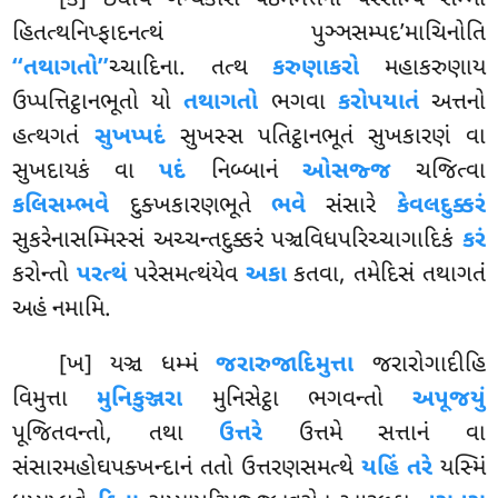
[ક] ઇધાયં ગન્થકારો પઠમમત્તનો પરેસમ્પિ સમ્મા
હિતત્થનિપ્ફાદનત્થં પુઞ્ઞસમ્પદ’માચિનોતિ
‘‘તથાગતો’’
ચ્ચાદિના. તત્થ
કરુણાકરો
મહાકરુણાય
ઉપ્પત્તિટ્ઠાનભૂતો યો
તથાગતો
ભગવા
કરોપયાતં
અત્તનો
હત્થગતં
સુખપ્પદં
સુખસ્સ પતિટ્ઠાનભૂતં સુખકારણં વા
સુખદાયકં વા
પદં
નિબ્બાનં
ઓસજ્જ
ચજિત્વા
કલિસમ્ભવે
દુક્ખકારણભૂતે
ભવે
સંસારે
કેવલદુક્કરં
સુકરેનાસમ્મિસ્સં અચ્ચન્તદુક્કરં પઞ્ચવિધપરિચ્ચાગાદિકં
કરં
કરોન્તો
પરત્થં
પરેસમત્થંયેવ
અકા
કતવા, તમેદિસં તથાગતં
અહં નમામિ.
[ખ] યઞ્ચ ધમ્મં
જરારુજાદિમુત્તા
જરારોગાદીહિ
વિમુત્તા
મુનિકુઞ્જરા
મુનિસેટ્ઠા ભગવન્તો
અપૂજયું
પૂજિતવન્તો, તથા
ઉત્તરે
ઉત્તમે સત્તાનં વા
સંસારમહોઘપક્ખન્દાનં તતો ઉત્તરણસમત્થે
યહિં તરે
યસ્મિં