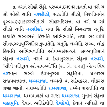
. નરાનં સીહો સેટ્ઠો, પરપ્પવાદમદ્દનસહનતો વા નરો ચ
૩
સો સીહો ચાતિ
નરસીહો,
સહતીતિ સીહો, નિરુત્તિનયેન
પુબ્બવણ્ણાકારસ્સીકારો, સીહસદિસત્તા વા નરો ચ સો
સીહો ચાતિ
નરસીહો.
યથા હિ સીહો મિગરાજા ચતૂહિ
દાઠાહિ સબ્બસત્તે હિંસતિ અભિભવતિ, તથા ભગવાપિ
સીલપઞ્ઞાપુઞ્ઞિદ્ધિસઙ્ખાતેહિ ચતૂહિ ધમ્મેહિ સબ્બં લોકં
હિંસતિ અભિભવતીતિ ઓપમ્મસંસન્દનં. સબ્બપુરિસાનં
સેટ્ઠત્તા
નરવરો,
નરાનં વા દેવમનુસ્સાનં સેટ્ઠત્તા
નરવરો,
‘‘સીલે પતિટ્ઠાય નરો સપઞ્ઞો’’તિ
[સં. નિ. ૧.૨૩]
એત્થ વિય
નર
સદ્દેન સબ્બે દેવમનુસ્સા સઙ્ગહિતા. ધમ્મસ્સ
રાજપવત્તકત્તા
ધમ્મરાજા,
ધમ્મતો વા સદેવકસ્સ લોકસ્સ
રાજા જાતો, નાધમ્મતોતિ
ધમ્મરાજા,
ધમ્મેન રાજતીતિ વા
ધમ્મરાજા,
ધમ્મપાલકો વા રાજા
ધમ્મરાજા.
મુનીનં સેટ્ઠત્તા
મહામુનિ.
દેવાનં અતિદેવોતિ
દેવદેવો,
દેવાનં અધિકો વા