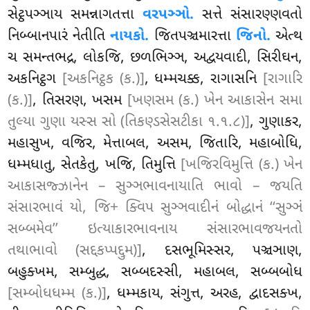
સેટ્ઠપઞ્ઞાય સમન્નાગતત્તા
વરપઞ્ઞો.
સત્તે સંસારણ્ણવતો
નિબ્બાનપારં નેતીતિ
નાયકો.
જિતપઞ્ચમારત્તા
જિનો.
એત્થ
ચ સમન્તભદ્ર, લોકજિ, છળભિઞ્ઞ, અદ્વયવાદી, સિરીઘન,
અકનિટ્ઠગ
[અકનિટ્ઠક (ક.)]
, ધમ્મચક્ક, રાગાસનિ
[રાગારિ
(ક.)]
, તિસરણ, ખસમ
[ખણસમ (ક.) ખેન આકાસેન સમા
તુલ્યા ગુણા યસ્સ સો (તિકણ્ડસેસટીકા ૧.૧.૮)]
, ગુણાકર,
મહાસુખ, વજિર, મેત્તાબલ, અસમ, જિતારિ, મહાબોધિ,
ધમ્મધાતુ, સેતકેતુ, ખજિ, તિમુત્તિ
[ખજિરવિમુત્તિ (ક.) ખેન
આકાસજ્ઝાનેન – સુઞ્ઞભાવનાયાતિ ભાવો – જયતિ
સંસારભાવં યો, જિ+ ક્વિપ સુઞ્ઞવાદીનં બોદ્ધાનં ‘‘સુઞ્ઞં
સબ્બમેવ’’ ઇત્યાકારભાવનાય સંસારભાવજયનતો
તથાભાવો (સદ્દકપ્પદ્દુમ)]
, દસભૂમિસ્સર, પઞ્ચઞાણ,
બહુક્ખમ, સમ્બુદ્ધ, સબ્બદસ્સી, મહાબલ, સબ્બબોધ
[સમ્બોધધમ્મ (ક.)]
, ધમ્મકાય, સંગુત્ત, અરહ, દ્વાદસક્ખ,