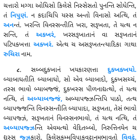
ચત્તારો મગ્ગા ઓધિસો કિલેસે નિસ્સેસતો પુનન્તિ સોધેન્તિ,
તં
નિપુણં.
ન કદાચિપિ યસ્સ અન્તો વિનાસો અત્થિ, તં
અન
ન્તં. ખરન્તિ
વિનસ્સન્તીતિ ખરા, સઙ્ખતા, તે યત્થ ન
સન્તિ, તં
અક્ખરં,
ખરસઙ્ખાતાનં વા સઙ્ખતાનં
પટિપક્ખત્તા
અક્ખરં.
એત્થ ચ અસઙ્ખતન્ત્યાદિકા ગાથા
રુચિરા
નામ.
. સબ્બદુક્ખાનં ખયકારણત્તા
દુક્ખક્ખયો.
૮
બ્યાબાધતીતિ બ્યાબાધો, સો એવ બ્યાબાદો, દુક્ખસચ્ચં,
તસ્સ ભાવો બ્યાબજ્જં, દુક્ખસ્સ પીળનાદ્યત્થો, તં યત્થ
નત્થિ, તં
અબ્યાબજ્જં,
અબ્યાપજ્ઝન્તિપિ પાઠો, તત્થ
બ્યાપજ્જન્તિ વિનસ્સન્તીતિ બ્યાપાદા, સઙ્ખતા, તેસં ભાવો
બ્યાપજ્ઝં, સઙ્ખતાનં વિનસ્સનભાવો, તં યત્થ નત્થિ, તં
અબ્યાપજ્ઝ
ન્તિ એવમત્થો વેદિતબ્બો, નિરુત્તિનયેન ચ
દ્યસ્સ
જ્ઝ
કારો. કિલેસકમ્મવિપાકવટ્ટાનમભાવતો
વિવટ્ટં.