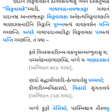
ઇદાનિ લિઙ્ગવાચકાનં ઠાનવસેનત્થેસુ ગમનં દસ્સેતુમાહ
‘‘લિઙ્ગવાચકે’’
ચ્ચાદિ.
ગાથાપાદન્તમજ્ઝટ્ઠા
ગાથાનં
પાદાનઞ્ચ અન્તમજ્ઝટ્ઠા
લિઙ્ગવાચકા
અનેકત્થલિઙ્ગવાચકાનિ
ઞાણદસ્સનાદીનિ લિઙ્ગાનિ
પુબ્બ
મત્થં વાચકવસેન
યન્તિ
ગચ્છન્તિ.
અપરે
ગાથાપાદાનમાદિટ્ઠા લિઙ્ગવાચકા
પર
મત્થં
યન્તિ
ગચ્છન્તિ. તં યથા –
ફલે વિપસ્સનાદિબ્બ-ચક્ખુસબ્બઞ્ઞુતાસુ ચ;
પચ્ચવેક્ખણઞાણમ્હિ, મગ્ગે ચ
ઞાણદસ્સનં
[અભિધાન ૭૯૪ ગાથા]
.
ણાદો સદ્ધાચીવરાદિ-હેત્વાધારેસુ
પચ્ચયો;
કીળાદિબ્બવિહારાદો,
વિહારો
સુગતાલયે
[અભિધાન ૮૫૭ ગાથા]
.
ખગ્ગે કુરૂરે
નેત્તિંસો,
પરસ્મિઞ્ચાત્ર તીસ્વ
મુ