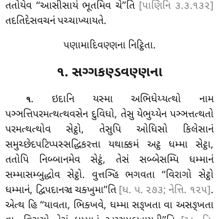
તતોયેવ ‘‘આસીસાયં ભૂતમિવ ચે’’તિ
[પાણિનિ ૩.૩.૧૩૨]
તદતિદેસવચનં પચ્ચાખ્યાયતે.
પણામાદિવણ્ણના નિટ્ઠિતા.
૧. સગ્ગકણ્ડવણ્ણના
. ઇદાનિ યસ્મા અભિધેય્યત્થો નામ
૧
પઞ્ઞત્તિપરમત્થત્થવસેન દુવિધો, તેસુ યેભુય્યેન પઞ્ઞત્તત્થતો
પરમત્થત્થોવ સેટ્ઠો, તેસુપિ ઓધિસો કિલેસાનં
સમુચ્છેદપટિપ્પસ્સદ્ધિકરત્તા યથાક્કમં અટ્ઠ ધમ્મા સેટ્ઠા,
તતોપિ નિબ્બાનમેવ સેટ્ઠં, તેસં સબ્બેસમ્પિ ધમ્માનં
સમ્માસમ્બુદ્ધોવ સેટ્ઠો. વુત્તઞ્હિ ભગવતા ‘‘વિરાગો સેટ્ઠો
ધમ્માનં, દ્વિપદાનઞ્ચ ચક્ખુમા’’તિ
[ધ. પ. ૨૭૩; નેત્તિ. ૧૨૫]
.
એત્થ હિ ‘‘યાવતા, ભિક્ખવે, ધમ્મા સઙ્ખતા વા અસઙ્ખતા