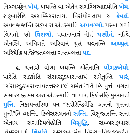
નિબ્ભયટ્ઠેન
ખેમં,
ખયન્તિ વા એતેન રાગગ્ગિઆદયોતિ
ખેમં.
સઙ્ખારેહિ અસમ્મિસ્સતાય, વિસંયોગતાય ચ
કેવલં.
અપવજ્જન્તિ સઙ્ખારા એતસ્માતિ
અપવગ્ગો.
યસ્મા રાગો
વિગતો, સો
વિરાગો.
પધાનભાવં નીતં
પણીતં.
નત્થિ
એતસ્મિં અધિગતે અરિયાનં ચુતં ચવનન્તિ
અચ્ચુતં.
અરિયેહિ પજ્જિતબ્બત્તા ગન્તબ્બત્તા
પદં.
. ચત્તારો યોગા ખયન્તિ એતેનાતિ
યોગક્ખેમો.
૯
પારેતિ સક્કોતિ સંસારદુક્ખસન્તાપં સમેતુન્તિ
પારં,
‘‘સંસારદુક્ખસન્તાપતત્તસ્સા’લં સમેતવે’’તિ હિ વુત્તં. પગતા
સંસારચક્કસ્સ અરા એતસ્માતિ વા પારં. કિલેસેહિ મુચ્ચનતો
મુત્તિ,
નિકાયન્તરિયા પન ‘‘સરીરેન્દ્રિયેહિ અત્તનો મુત્તત્તા
મુત્તી’’તિ વદન્તિ. કિલેસસમનતો
સન્તિ.
વિસુજ્ઝન્તિ સત્તા
એતાય રાગાદિમલેહીતિ
વિસુદ્ધિ
. સબ્બસઙ્ખારા
વિમુચ્ચનતો
વિમુત્તિ.
અસઙ્ખતમેવ નિસ્સત્તનિજ્જીવટ્ઠેન,