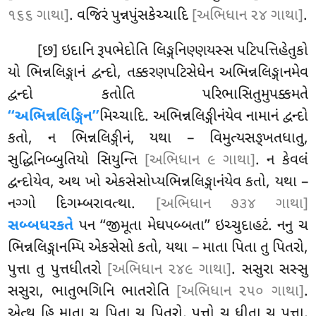
૧૬૬ ગાથા]
. વજિરં પુન્નપુંસકેચ્ચાદિ
[અભિધાન ૨૪ ગાથા]
.
[છ] ઇદાનિ રૂપભેદોતિ લિઙ્ગનિણ્ણયસ્સ પટિપત્તિહેતુકો
યો ભિન્નલિઙ્ગાનં દ્વન્દો, તક્કરણપટિસેધેન અભિન્નલિઙ્ગાનમેવ
દ્વન્દો કતોતિ પરિભાસિતુમુપક્કમતે
‘‘અભિન્નલિઙ્ગિન’’
મિચ્ચાદિ. અભિન્નલિઙ્ગીનંયેવ નામાનં દ્વન્દો
કતો, ન ભિન્નલિઙ્ગીનં, યથા – વિમુત્યસઙ્ખતધાતુ,
સુદ્ધિનિબ્બુતિયો સિયુન્તિ
[અભિધાન ૯ ગાથા]
. ન કેવલં
દ્વન્દોયેવ, અથ ખો એકસેસોપ્યભિન્નલિઙ્ગાનંયેવ કતો, યથા –
નગ્ગો દિગમ્બરાવત્થા.
[અભિધાન ૭૩૪ ગાથા]
સબ્બધરકતે
પન ‘‘જીમૂતા મેઘપબ્બતા’’ ઇચ્ચુદાહટં. નનુ ચ
ભિન્નલિઙ્ગાનમ્પિ એકસેસો કતો, યથા
– માતા પિતા તુ પિતરો,
પુત્તા તુ પુત્તધીતરો
[અભિધાન ૨૪૯ ગાથા]
. સસુરા સસ્સુ
સસુરા, ભાતુભગિનિ ભાતરોતિ
[અભિધાન ૨૫૦ ગાથા]
.
એત્થ હિ માતા ચ પિતા ચ પિતરો, પુત્તો ચ ધીતા ચ પુત્તા,