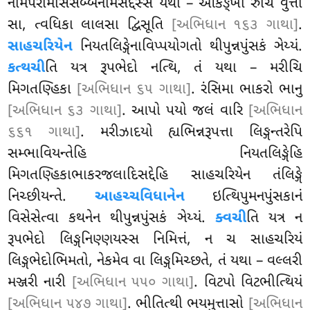
નામપરામસિસબ્બનામસદ્દસ્સ યથા –
આકઙ્ખા રુચિ વુત્તા
સા, ત્વધિકા લાલસા દ્વિસૂતિ
[અભિધાન ૧૬૩ ગાથા]
.
સાહચરિયેન
નિયતલિઙ્ગેનાવિપ્પયોગતો થીપુન્નપુંસકં ઞેય્યં.
કત્થચી
તિ યત્ર રૂપભેદો નત્થિ, તં યથા – મરીચિ
મિગતણ્હિકા
[અભિધાન ૬૫ ગાથા]
. રંસિમા ભાકરો ભાનુ
[અભિધાન ૬૩ ગાથા]
. આપો પયો જલં વારિ
[અભિધાન
૬૬૧ ગાથા]
. મરીઝાદયો હ્યભિન્નરૂપત્તા લિઙ્ગન્તરેપિ
સમ્ભાવિયન્તેહિ નિયતલિઙ્ગેહિ
મિગતણ્હિકાભાકરજલાદિસદ્દેહિ સાહચરિયેન તંલિઙ્ગે
નિચ્છીયન્તે.
આહચ્ચવિધાનેન
ઇત્થિપુમનપુંસકાનં
વિસેસેત્વા કથનેન થીપુન્નપુંસકં ઞેય્યં.
ક્વચી
તિ યત્ર ન
રૂપભેદો લિઙ્ગનિણ્ણયસ્સ નિમિત્તં, ન ચ સાહચરિયં
લિઙ્ગભેદોભિમતો, નેકમેવ વા લિઙ્ગમિચ્છતે, તં યથા – વલ્લરી
મઞ્જરી નારી
[અભિધાન ૫૫૦ ગાથા]
. વિટપો વિટભીત્થિયં
[અભિધાન ૫૪૭ ગાથા]
. ભીતિત્થી ભયમુત્તાસો
[અભિધાન