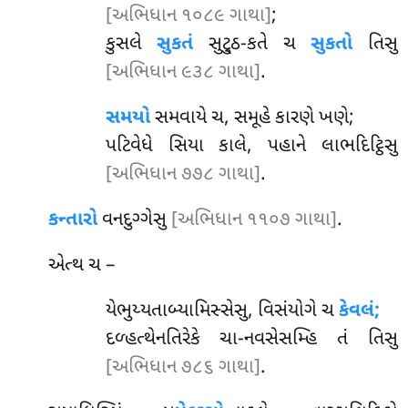
[અભિધાન ૧૦૮૯ ગાથા]
;
કુસલે
સુકતં
સુટ્ઠુ-કતે ચ
સુકતો
તિસુ
[અભિધાન ૯૩૮ ગાથા]
.
સમયો
સમવાયે ચ, સમૂહે કારણે ખણે;
પટિવેધે સિયા કાલે, પહાને લાભદિટ્ઠિસુ
[અભિધાન ૭૭૮ ગાથા]
.
કન્તારો
વનદુગ્ગેસુ
[અભિધાન ૧૧૦૭ ગાથા]
.
એત્થ ચ –
યેભુય્યતાબ્યામિસ્સેસુ, વિસંયોગે ચ
કેવલં;
દળ્હત્થેનતિરેકે ચા-નવસેસમ્હિ તં તિસુ
[અભિધાન ૭૮૬ ગાથા]
.