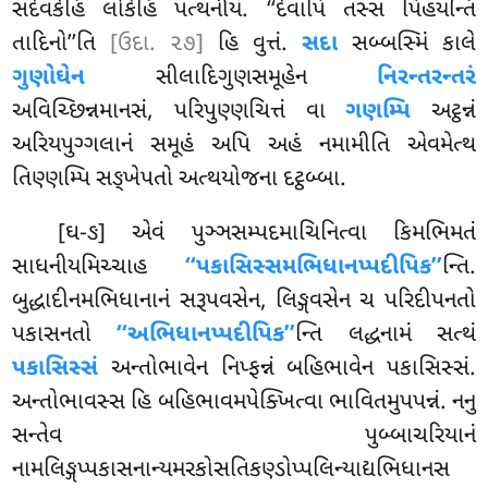
સદેવકેહિ લોકેહિ પત્થનીયં. ‘‘દેવાપિ તસ્સ પિહયન્તિ
તાદિનો’’તિ
[ઉદા. ૨૭]
હિ વુત્તં.
સદા
સબ્બસ્મિં કાલે
ગુણોઘેન
સીલાદિગુણસમૂહેન
નિરન્તરન્તરં
અવિચ્છિન્નમાનસં, પરિપુણ્ણચિત્તં વા
ગણમ્પિ
અટ્ઠન્નં
અરિયપુગ્ગલાનં સમૂહં અપિ અહં નમામીતિ એવમેત્થ
તિણ્ણમ્પિ સઙ્ખેપતો અત્થયોજના દટ્ઠબ્બા.
[ઘ-ઙ] એવં પુઞ્ઞસમ્પદમાચિનિત્વા કિમભિમતં
સાધનીયમિચ્ચાહ
‘‘પકાસિસ્સમભિધાનપ્પદીપિક’’
ન્તિ.
બુદ્ધાદીનમભિધાનાનં સરૂપવસેન, લિઙ્ગવસેન ચ પરિદીપનતો
પકાસનતો
‘‘અભિધાનપ્પદીપિક’’
ન્તિ લદ્ધનામં સત્થં
પકાસિસ્સં
અન્તોભાવેન નિપ્ફન્નં બહિભાવેન પકાસિસ્સં.
અન્તોભાવસ્સ હિ બહિભાવમપેક્ખિત્વા ભાવિતમુપપન્નં. નનુ
સન્તેવ પુબ્બાચરિયાનં
નામલિઙ્ગપ્પકાસનાન્યમરકોસતિકણ્ડોપ્પલિન્યાદ્યભિધાનસ