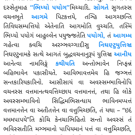
દસ્સેતુમાહ
‘‘ભિય્યો પયોગ’’
મિચ્ચાદિ.
સોગતે
સુગતસ્સ
વચનભૂતે
આગમે
પિટકત્તયે, તઞ્હિ આગચ્છન્તિ
તિવિધસમ્પત્તિયો એતેનાતિ આગમોતિ વુચ્ચતિ. તસ્મિં
ભિય્યો પયોગં બાહુલ્લેન પયુજ્જતેતિ
પયોગો,
તં
આગમ્મ
ગહેત્વા ક્વચિ અરઞ્ઞવગ્ગાદીસુ
નિઘણ્ટુયુત્તિઞ્ચ
નિઘણ્ટુનામકે સત્થે આગતં બુદ્ધવચનાનુરૂપં યુત્તિઞ્ચ
આનીય
આનેત્વા નામલિઙ્ગં
કથીયતિ
અન્તોભાવેન નિપ્ફન્નં
બહિભાવેન પકાસીયતે. આવિભાવત્તમેવ હિ જઞ્ઞત્તં
સન્તકારિયકારિનો. આસીસાયં વા અવસ્સમ્ભાવિનોપિ
વચનસ્સ વત્તમાનત્થવત્તિચ્છાય વત્તમાનત્તં, તથા હિ લોકે
અવસ્સમ્ભાવિનો સિદ્ધિમભિસન્ધાય ભાવિનમપ્પત્તં
વત્તમાનત્તેન વા અતીતત્તેન વા વત્તુમિચ્છતિ, તં યથા – ‘‘ઇદં
મમમપાપયે’’તિ કોચિ કેનચાભિહિતો સન્તો અવસ્સં તં
ભવિસ્સતીતિ મઞ્ઞમાનો પાપિયમાનં પત્તં વા વત્તુમિચ્છતિ
,