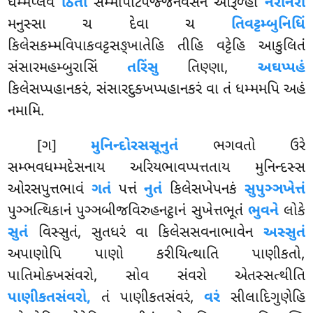
ધમ્મપ્લવે
ઠિતા
સમ્માપટિપજ્જનવસેન આરૂળ્હા
નરાનરા
મનુસ્સા ચ દેવા ચ
તિવટ્ટમ્બુનિધિં
કિલેસકમ્મવિપાકવટ્ટસઙ્ખાતેહિ તીહિ વટ્ટેહિ આકુલિતં
સંસારમહમ્બુરાસિં
તરિંસુ
તિણ્ણા,
અઘપ્પહં
કિલેસપ્પહાનકરં, સંસારદુક્ખપ્પહાનકરં વા તં ધમ્મમપિ અહં
નમામિ.
[ગ]
મુનિન્દોરસસૂનુતં
ભગવતો ઉરે
સમ્ભવધમ્મદેસનાય અરિયભાવપ્પત્તતાય મુનિન્દસ્સ
ઓરસપુત્તભાવં
ગતં
પત્તં
નુતં
કિલેસખેપનકં
સુપુઞ્ઞખેત્તં
પુઞ્ઞત્થિકાનં પુઞ્ઞબીજવિરુહનટ્ઠાનં સુખેત્તભૂતં
ભુવને
લોકે
સુતં
વિસ્સુતં
, સુતધરં વા કિલેસસવનાભાવેન
અસ્સુતં
અપાણોપિ પાણો કરીયિત્થાતિ પાણીકતો,
પાતિમોક્ખસંવરો, સોવ સંવરો એતસ્સત્થીતિ
પાણીકતસંવરો,
તં પાણીકતસંવરં,
વરં
સીલાદિગુણેહિ