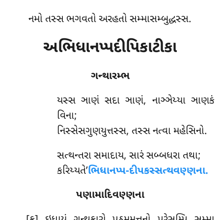
નમો તસ્સ ભગવતો અરહતો સમ્માસમ્બુદ્ધસ્સ.
અભિધાનપ્પદીપિકાટીકા
ગન્થારમ્ભ
યસ્સ
ઞાણં સદા ઞાણં, નાઞ્ઞેય્યા ઞાણકં
વિના;
નિસ્સેસગુણયુત્તસ્સ, તસ્સ નત્વા મહેસિનો.
સત્થન્તરા સમાદાય, સારં સબ્બધરા તથા;
કરિય્યતે’
ભિધાનપ્પ-દીપકસ્સત્થવણ્ણના.
પણામાદિવણ્ણના