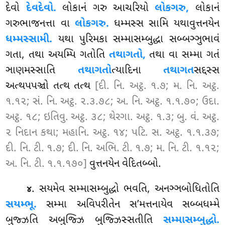
દેવો
દેવદેવો.
લોકાનં ગરુ આચરિયો
લોકગરુ,
લોકાનં
ગરુભાજનત્તા વા
લોકગરુ.
ધમ્મસ્સ સામિ યથાવુત્તનયેન
ધમ્મસ્સામી.
યથા પુરિમકા સમ્માસમ્બુદ્ધા
સબ્બઞ્ઞુભાવં
ગતા, તથા અયમ્પિ ગતોતિ
તથાગતો,
તથા વા સમ્મા ગતં
ઞાણમસ્સાતિ
તથાગતો
ત્યાદિના
તથાગત
સદ્દસ્સ
અત્થપપઞ્ચો તત્થ તત્થ
[દી. નિ. અટ્ઠ. ૧.૭; મ. નિ. અટ્ઠ.
૧.૧૨; સં. નિ. અટ્ઠ. ૨.૩.૭૮; અ. નિ. અટ્ઠ. ૧.૧.૭૦; ઉદા.
અટ્ઠ. ૧૮; ઇતિવુ. અટ્ઠ. ૩૮; થેરગા. અટ્ઠ. ૧.૩; બુ. વં. અટ્ઠ.
૨ નિદાન કથા; મહાનિ. અટ્ઠ. ૧૪; પટિ. સ. અટ્ઠ. ૧.૧.૩૭;
દી. નિ. ટી. ૧.૭; દી. નિ. અભિ. ટી. ૧.૭; મ. નિ. ટી. ૧.૧૨;
અ. નિ. ટી. ૧.૧.૧૭૦]
વુત્તનયેન વેદિતબ્બો.
. સયમેવ સમ્માસમ્બુદ્ધો ભવતિ, અનઞ્ઞબોધિતોતિ
૪
સયમ્ભૂ.
સમ્મા અવિપરીતેન સ’મત્તનાયેવ સબ્બધમ્મે
બુજ્ઝતિ અબુજ્ઝિ બુજ્ઝિસ્સતીતિ
સમ્માસમ્બુદ્ધો.