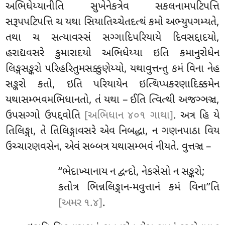
અભિધેય્યાનીતિ સુખેનેકત્રેવ સકલનામપટિપત્તિ
સરૂપપટિપત્તિ ચ યથા સિયાતિચ્ચેતદત્થં કમો અભ્યુપગમ્યતે,
તથા ચ સત્યાવસ્સં સગ્ગાદિપરિયાયે દિવસદ્દાદયો,
હરાદ્યવસરે કુમારાદયો અભિધેય્યા ઇતિ કમાનુરોધેન
લિઙ્ગસઙ્કરો પરિહરિતુમસક્કુણેય્યો, યથાવુત્તન્તુ કમં વિના નેહ
સઙ્કરો કતો, ઇતિ પરિયાયેન ઇત્થિપ્પકરણાદિક્કમેન
યથાસમ્ભવમભિધાનતો, તં યથા – ઈતિ ત્વિત્થી અજઞ્ઞઞ્ચ,
ઉપસગ્ગો ઉપદ્દવોતિ
[અભિધાન ૪૦૧ ગાથા]
. અત્ર હિ યે
તિલિઙ્ગા, તે તિલિઙ્ગાવસરે એવ નિબદ્ધા, ન ગણનપાઠા વિય
ઉચ્ચારણવસેન, એવં સબ્બત્ર યથાસમ્ભવં નીયતે. વુત્તઞ્ચ –
‘‘ભેદાખ્યાનાય
ન દ્વન્દો, નેકસેસો ન સઙ્કરો;
કતોત્ર ભિન્નલિઙ્ગાન-મવુત્તાનં કમં વિના’’તિ
[અમર ૧.૪]
.