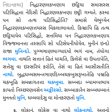
નિદાનકથા]
નિદ્ધારણલક્ખણાય છટ્ઠિયા સમાસસ્સ
પટિસિદ્ધત્તા નેદિસી નિદ્ધારણલક્ખણા છટ્ઠી ગમ્યતે. કસ્મા
પન સો તત્થ પટિસિદ્ધોતિ? સમાસે યેભુય્યેન
નિદ્ધારણલક્ખણત્તયસ્સ વિકલાભાવતો. કિઞ્ચાપિ હિ તત્થ
છટ્ઠિયાયેવ પટિસિદ્ધો, સત્તમિયા પન નિદ્ધારણલક્ખણાય
વિજ્જમાનત્તા તસ્સાપિ સો પટિસેધનીયોયેવ. મુનીનં ઇન્દો
રાજા
મુનિન્દો.
પુઞ્ઞઞાણભાગ્યાદયો ભગં નામ, તંયોગા
ભગવા.
નાથતિ સત્તાનં હિતં યાચતિ, કિલેસે વા ઉપતાપેતિ,
સત્તેસુ વા ઇસ્સરિયં કરોતિ, તેસં વા હિતં આસીસતીતિ
નાથો.
બુદ્ધધમ્મસમન્તઞાણદિબ્બચક્ખુસઙ્ખાતેહિ પઞ્ચહિ
ચક્ખૂહિ સમન્નાગતત્તા
ચક્ખુમા.
સબ્બદા બ્યામપ્પભાય
કાયતો નિચ્છરણવસેન
અઙ્ગીરસો.
સબ્બાકારેન સબ્બધમ્માનં
મુનનતો
મુનિ,
ધમ્મવાદેસુ વા મોનકરણતો
મુનિ.
. લોકાનં, લોકેસુ વા નાથો
લોકનાથો.
અત્તનો
૨