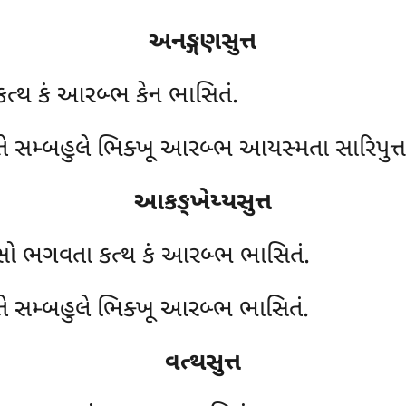
અનઙ્ગણસુત્ત
કત્થ કં આરબ્ભ કેન ભાસિતં.
તે સમ્બહુલે ભિક્ખૂ આરબ્ભ આયસ્મતા સારિપુત્તત
આકઙ્ખેય્યસુત્ત
વુસો ભગવતા કત્થ કં આરબ્ભ ભાસિતં.
તે સમ્બહુલે ભિક્ખૂ આરબ્ભ ભાસિતં.
વત્થસુત્ત