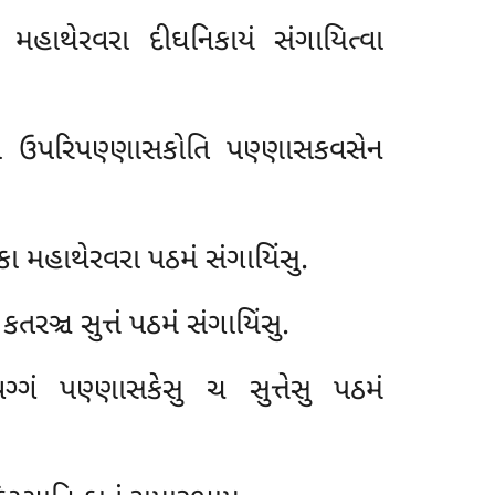
મહાથેરવરા દીઘનિકાયં સંગાયિત્વા
 ઉપરિપણ્ણાસકોતિ પણ્ણાસકવસેન
ા મહાથેરવરા પઠમં સંગાયિંસુ.
તરઞ્ચ સુત્તં પઠમં સંગાયિંસુ.
્ગં પણ્ણાસકેસુ ચ સુત્તેસુ પઠમં