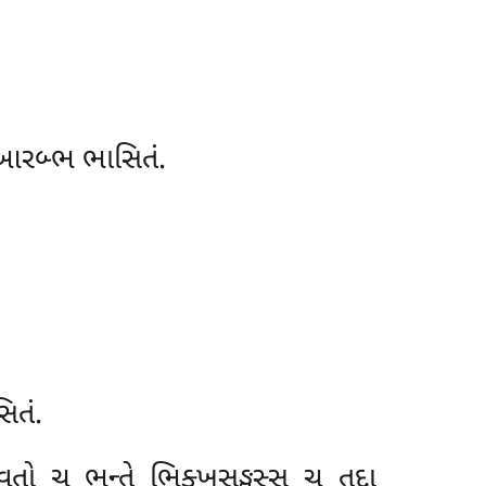
ૂ આરબ્ભ ભાસિતં.
િતં.
તો ચ ભન્તે ભિક્ખુસઙ્ઘસ્સ ચ તદા