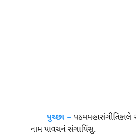
પુચ્છા –
પઠમમહાસંગીતિકાલે
નામ પાવચનં સંગાયિંસુ.