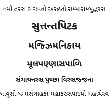
નમો તસ્સ ભગવતો અરહતો સમ્માસમ્બુદ્ધસ્સ
સુત્તન્તપિટક
મજ્ઝિમનિકાય
મૂલપણ્ણાસપાળિ
સંગાયનસ્સ પુચ્છા વિસ્સજ્જના
આવુસો ધમ્મસંગાહકા મહાકસ્સપાદયો મહાથેરવરા 