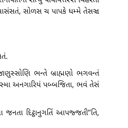
મસેનાપતિના સત્થુ પવિવિત્તસ્સ વિહરતો
પાસંસતં, સોળસ ચ પાપકે ધમ્મે તેસઞ્ચ
તં.
ાણુસ્સોણિ ભન્તે બ્રાહ્મણો ભગવન્તં
ારસ્મા અનગારિયં પબ્બજિતા, ભવં તેસં
 જનતા દિટ્ઠાનુગતિં આપજ્જતી’’તિ,