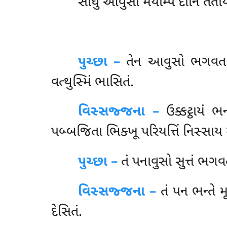
સાધુ આવુસો મયમ્પિ દાનિ તતોયે
પુચ્છા –
તેન આવુસો ભગવતા જા
વત્થુસ્મિં ભાસિતં.
વિસ્સજ્જના –
ઉક્કટ્ઠાયં ભ
પબ્બજિતા
ભિક્ખૂ પરિયત્તિં નિસ્સાય મ
પુચ્છા –
તં પનાવુસો સુત્તં ભગ
વિસ્સજ્જના –
તં
પન ભન્તે 
દેસિતં.