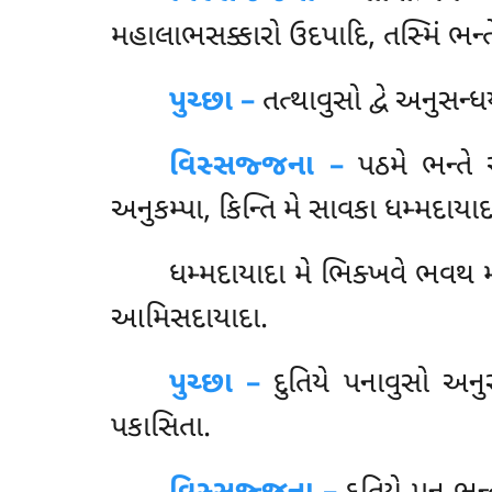
મહાલાભસક્કારો ઉદપાદિ, તસ્મિં ભન્તે 
પુચ્છા –
તત્થાવુસો
દ્વે અનુસન્
વિસ્સજ્જના –
પઠમે ભન્તે 
અનુકમ્પા, કિન્તિ મે સાવકા ધમ્મદાય
ધમ્મદાયાદા
મે ભિક્ખવે ભવથ મા
આમિસદાયાદા.
પુચ્છા –
દુતિયે
પનાવુસો અનુસ
પકાસિતા.