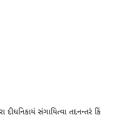
દીઘનિકાયં સંગાયિત્વા તદનન્તરં કિં