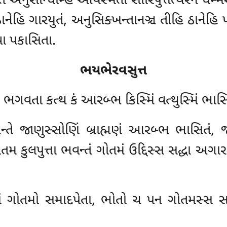
તે અનુસન્ધિમ્હિ આયસ્મતા સારિપુત્તત્થેરેન ધમ્
ાનેહિ ગારયુતં, અનુસિક્ખન્તાનઞ્ચ તીહિ ઠાનેહિ 
ા પકાસિતા.
ભયભેરવસુત્ત
 ભગવતા કત્થ કં આરબ્ભ કિસ્મિં વત્થુસ્મિં ભાસિ
્તે જાણુસ્સોણિં બ્રાહ્મણં આરબ્ભ ભાસિતં, જ
તમ કુલપુત્તા ભવન્તં ગોતમં ઉદ્દિસ્સ સદ્ધા અગ
સં ગોતમો સમાદપેતા, ભોતો ચ પન ગોતમસ્સ સા