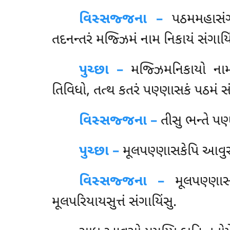
વિસ્સજ્જના –
પઠમમહાસંગીત
તદનન્તરં મજ્ઝિમં નામ નિકાયં સંગાયિ
પુચ્છા –
મજ્ઝિમનિકાયો
ના
તિવિધો, તત્થ કતરં પણ્ણાસકં પઠમં સં
વિસ્સજ્જના –
તીસુ ભન્તે પણ
પુચ્છા –
મૂલપણ્ણાસકેપિ
આવુસો
વિસ્સજ્જના –
મૂલપણ્ણાસક
મૂલપરિયાયસુત્તં સંગાયિંસુ.