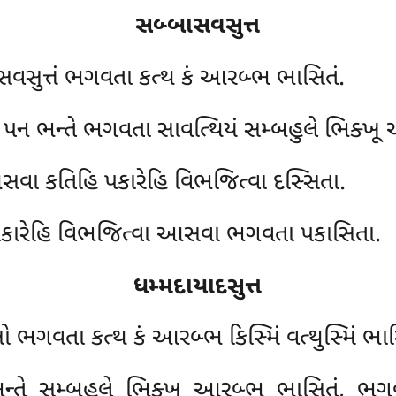
સબ્બાસવસુત્ત
ાસવસુત્તં ભગવતા કત્થ કં આરબ્ભ ભાસિતં.
ં પન ભન્તે ભગવતા સાવત્થિયં સમ્બહુલે ભિક્ખ
ા કતિહિ પકારેહિ વિભજિત્વા દસ્સિતા.
 પકારેહિ વિભજિત્વા આસવા ભગવતા પકાસિતા.
ધમ્મદાયાદસુત્ત
ો ભગવતા કત્થ કં આરબ્ભ કિસ્મિં વત્થુસ્મિં ભાસ
ન્તે સમ્બહુલે ભિક્ખૂ આરબ્ભ ભાસિતં, ભગવ