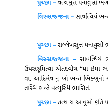
પુચ્છા –
વત્થસુત્તં
પનાવુસો ભગ
વિસ્સજ્જના –
સાવત્થિયં ભન્
પુચ્છા –
સલ્લેખસુત્તં
પનાવુસો ભ
વિસ્સજ્જના –
સાવત્થિયં ભ
ઉપસઙ્કમિત્વા એતદવોચ ‘‘યા ઇમા ભન્તે
વા, આદિમેવ નુ ખો ભન્તે ભિક્ખુનો મન
તસ્મિં ભન્તે વત્થુસ્મિં ભાસિતં.
પુચ્છા –
તત્થ
ચ આવુસો કતિ પ