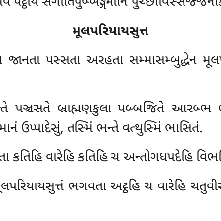
વ પટ્ઠાય સંગીતિપુબ્બઙ્ગમાનિ પુચ્છાવિસ્સજ્જનક
મૂલપરિયાયસુત્ત
નતા પસ્સતા અરહતા સમ્માસમ્બુદ્ધેન મૂલપરિ
ન્તે પઞ્ચસતે બ્રાહ્મણકુલા પબ્બજિતે આરબ્ભ ભ
ાનં ઉપ્પાદેસું, તસ્મિં ભન્તે વત્થુસ્મિં ભાસિતં.
વતા કતિહિ વારેહિ કતિહિ ચ અન્તોગધપદેહિ વિભ
મૂલપરિયાયસુત્તં ભગવતા અટ્ઠહિ ચ વારેહિ ચતુ