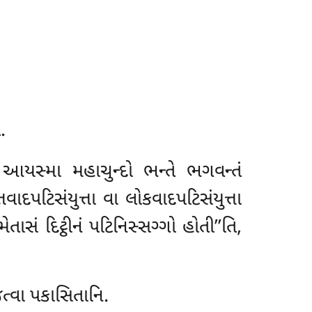
.
આયસ્મા મહાચુન્દો ભન્તે ભગવન્તં
વાદપટિસંયુત્તા વા લોકવાદપટિસંયુત્તા
ાસં દિટ્ઠીનં પટિનિસ્સગ્ગો હોતી’’તિ,
્વા પકાસિતાનિ.