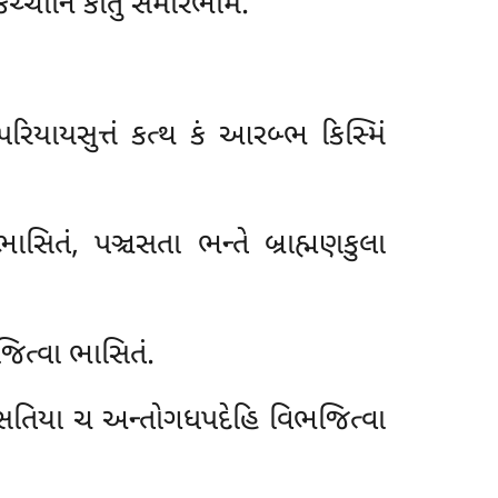
િચ્ચાનિ કાતું સમારભામ.
યાયસુત્તં કત્થ કં આરબ્ભ કિસ્મિં
ાસિતં, પઞ્ચસતા ભન્તે બ્રાહ્મણકુલા
જિત્વા ભાસિતં.
વીસતિયા ચ અન્તોગધપદેહિ વિભજિત્વા