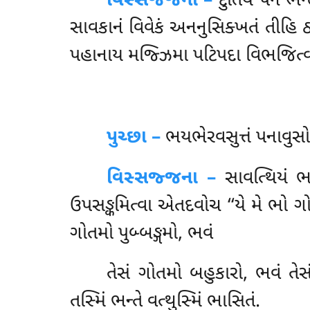
વિસ્સજ્જના –
દુતિયે પન ભન્
સાવકાનં વિવેકં અનનુસિક્ખતં તીહિ ઠ
પહાનાય મજ્ઝિમા પટિપદા વિભજિત્વ
પુચ્છા –
ભયભેરવસુત્તં
પનાવુસો
વિસ્સજ્જના –
સાવત્થિયં ભન
ઉપસઙ્કમિત્વા એતદવોચ ‘‘યે મે ભો ગો
ગોતમો પુબ્બઙ્ગમો, ભવં
તેસં
ગોતમો બહુકારો, ભવં તે
તસ્મિં ભન્તે વત્થુસ્મિં ભાસિતં.