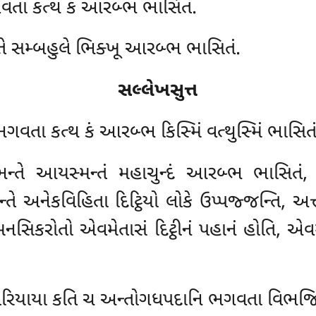
વતા કત્થ કં આરબ્ભ ભાસિતં.
તે સમ્બહુલે ભિક્ખૂ આરબ્ભ ભાસિતં.
સલ્લેખસુત્ત
ગવતા કત્થ કં આરબ્ભ કિસ્મિં વત્થુસ્મિં ભાસિતં
ન્તે આયસ્મન્તં મહાચુન્દં આરબ્ભ ભાસિતં, 
 અનેકવિહિતા દિટ્ઠિયો લોકે ઉપ્પજ્જન્તિ, અત્ત
સિકરોતો એવમેતાસં દિટ્ઠીનં પહાનં હોતિ, એવમેત
રિયાયા કતિ ચ અન્તોગધપદાનિ ભગવતા વિભજિત