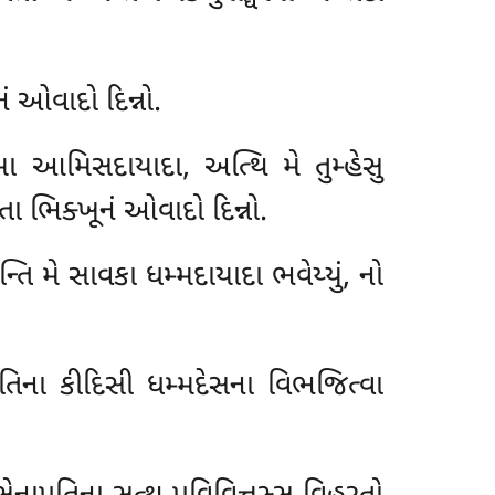
ં ઓવાદો દિન્નો.
ા આમિસદાયાદા, અત્થિ મે તુમ્હેસુ
ા ભિક્ખૂનં ઓવાદો દિન્નો.
તિ મે સાવકા ધમ્મદાયાદા ભવેય્યું, નો
ાપતિના કીદિસી ધમ્મદેસના વિભજિત્વા