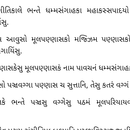
િકાલે ભન્તે ધમ્મસંગાહકા મહાકસ્સપાદયો 
ંસુ.
મ આવુસો મૂલપણ્ણાસકો મજ્ઝિમ પણ્ણાસકો
ગાયિંસુ.
્ણાસકેસુ મૂલપણ્ણાસકં નામ પાવચનં ધમ્મસંગાહક
 પઞ્ચવગ્ગા પણ્ણાસ ચ સુત્તાનિ, તેસુ કતરં વગ્ગં ક
ે ભન્તે પઞ્ચસુ વગ્ગેસુ પઠમં મૂલપરિયાયવગ