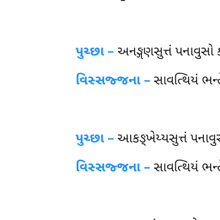
પુચ્છા –
અનઙ્ગણસુત્તં
પનાવુસો 
વિસ્સજ્જના –
સાવત્થિયં ભન્
પુચ્છા –
આકઙ્ખેય્યસુત્તં પના
વિસ્સજ્જના –
સાવત્થિયં ભન્