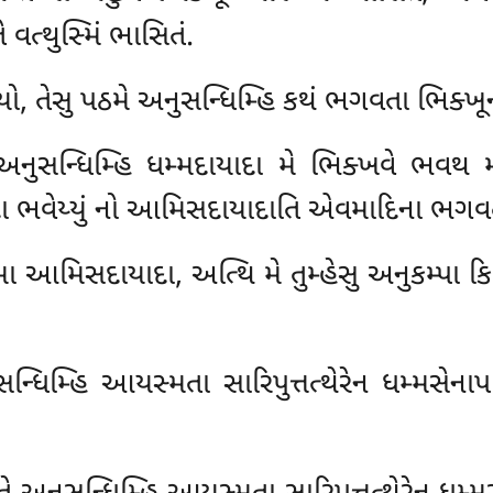
વત્થુસ્મિં ભાસિતં.
ધયો, તેસુ પઠમે અનુસન્ધિમ્હિ કથં ભગવતા ભિક્ખૂન
અનુસન્ધિમ્હિ ધમ્મદાયાદા મે ભિક્ખવે ભવથ મ
ાદા ભવેય્યું નો આમિસદાયાદાતિ એવમાદિના ભગવત
 આમિસદાયાદા, અત્થિ મે તુમ્હેસુ અનુકમ્પા કિન્
ન્ધિમ્હિ આયસ્મતા સારિપુત્તત્થેરેન ધમ્મસેન