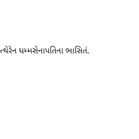
્થેરેન ધમ્મસેનાપતિના ભાસિતં.