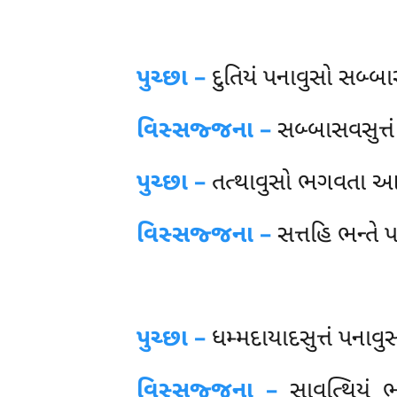
પુચ્છા –
દુતિયં પનાવુસો સબ્બ
વિસ્સજ્જના –
સબ્બાસવસુત્ત
પુચ્છા –
તત્થાવુસો
ભગવતા આસવ
વિસ્સજ્જના –
સત્તહિ ભન્તે
પુચ્છા –
ધમ્મદાયાદસુત્તં
પનાવુસ
વિસ્સજ્જના –
સાવત્થિયં ભ