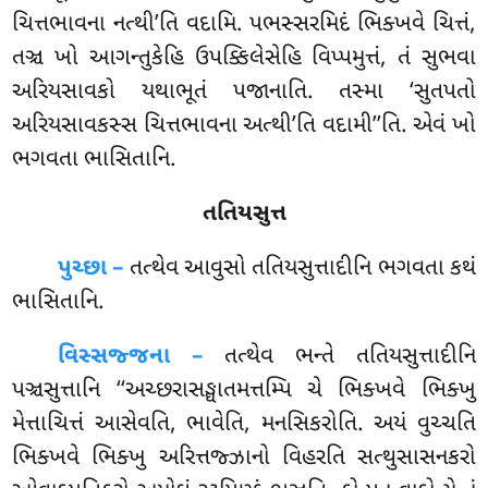
ચિત્તભાવના નત્થી’તિ વદામિ. પભસ્સરમિદં ભિક્ખવે ચિત્તં,
તઞ્ચ ખો આગન્તુકેહિ ઉપક્કિલેસેહિ વિપ્પમુત્તં, તં સુભવા
અરિયસાવકો યથાભૂતં પજાનાતિ. તસ્મા ‘સુતપતો
અરિયસાવકસ્સ ચિત્તભાવના અત્થી’તિ વદામી’’તિ. એવં ખો
ભગવતા ભાસિતાનિ.
તતિયસુત્ત
પુચ્છા –
તત્થેવ
આવુસો તતિયસુત્તાદીનિ ભગવતા કથં
ભાસિતાનિ.
વિસ્સજ્જના –
તત્થેવ ભન્તે તતિયસુત્તાદીનિ
પઞ્ચસુત્તાનિ ‘‘અચ્છરાસઙ્ઘાતમત્તમ્પિ ચે ભિક્ખવે ભિક્ખુ
મેત્તાચિત્તં આસેવતિ, ભાવેતિ, મનસિકરોતિ. અયં વુચ્ચતિ
ભિક્ખવે ભિક્ખુ અરિત્તજ્ઝાનો વિહરતિ સત્થુસાસનકરો