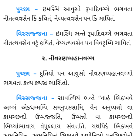
પુચ્છા –
ઇમસ્મિં
આવુસો રૂપાદિવગ્ગે ભગવતા
નીતત્થવસેન કિં કથિતં, નેય્યત્થવસેન પન કિં ઞાપિતં.
વિસ્સજ્જના –
ઇમસ્મિં ભન્તે રૂપાદિવગ્ગે ભગવતા
નીતત્થવસેન વટ્ટં કથિતં. નેય્યત્થવસેન પન વિવટ્ટમ્પિ ઞાપિતં.
૨. નીવરણપ્પહાનવગ્ગ
પુચ્છા –
દુતિયો
પન આવુસો નીવરણપ્પહાનવગ્ગો
ભગવતા કત્થ કથઞ્ચ ભાસિતો.
વિસ્સજ્જના –
સાવત્થિયં ભન્તે ‘‘નાહં ભિક્ખવે
અઞ્ઞં એકધમ્મમ્પિ સમનુપસ્સામિ, યેન અનુપ્પન્નો વા
કામચ્છન્દો ઉપ્પજ્જતિ, ઉપ્પન્નો વા કામચ્છન્દો
ભિય્યોભાવાય વેપુલ્લાય સંવત્તતિ, યથયિદં ભિક્ખવે