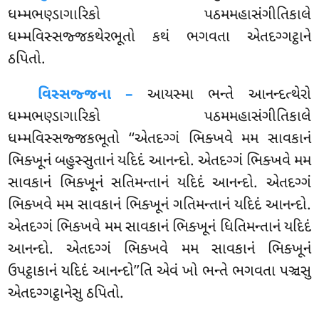
ધમ્મભણ્ડાગારિકો પઠમમહાસંગીતિકાલે
ધમ્મવિસ્સજ્જકથેરભૂતો કથં ભગવતા એતદગ્ગટ્ઠાને
ઠપિતો.
વિસ્સજ્જના –
આયસ્મા
ભન્તે આનન્દત્થેરો
ધમ્મભણ્ડાગારિકો પઠમમહાસંગીતિકાલે
ધમ્મવિસ્સજ્જકભૂતો ‘‘એતદગ્ગં ભિક્ખવે મમ સાવકાનં
ભિક્ખૂનં બહુસ્સુતાનં યદિદં આનન્દો. એતદગ્ગં ભિક્ખવે મમ
સાવકાનં ભિક્ખૂનં સતિમન્તાનં યદિદં આનન્દો. એતદગ્ગં
ભિક્ખવે મમ સાવકાનં ભિક્ખૂનં ગતિમન્તાનં યદિદં આનન્દો.
એતદગ્ગં ભિક્ખવે મમ સાવકાનં ભિક્ખૂનં ધિતિમન્તાનં યદિદં
આનન્દો. એતદગ્ગં ભિક્ખવે મમ સાવકાનં ભિક્ખૂનં
ઉપટ્ઠાકાનં યદિદં આનન્દો’’તિ એવં ખો ભન્તે ભગવતા પઞ્ચસુ
એતદગ્ગટ્ઠાનેસુ ઠપિતો.