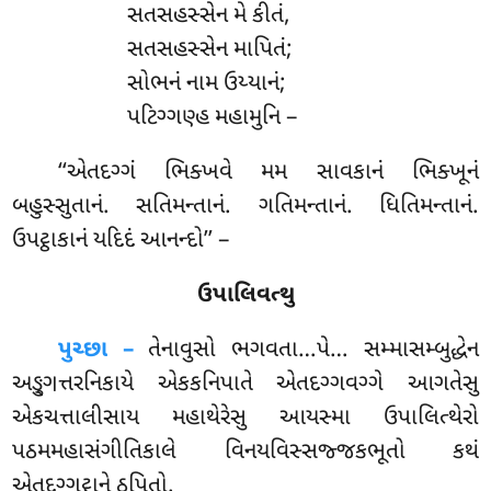
સતસહસ્સેન
મે કીતં,
સતસહસ્સેન માપિતં;
સોભનં નામ ઉય્યાનં;
પટિગ્ગણ્હ મહામુનિ –
‘‘એતદગ્ગં
ભિક્ખવે મમ સાવકાનં ભિક્ખૂનં
બહુસ્સુતાનં. સતિમન્તાનં. ગતિમન્તાનં. ધિતિમન્તાનં.
ઉપટ્ઠાકાનં યદિદં આનન્દો’’ –
ઉપાલિવત્થુ
પુચ્છા –
તેનાવુસો
ભગવતા…પે… સમ્માસમ્બુદ્ધેન
અઙ્ગુત્તરનિકાયે એકકનિપાતે એતદગ્ગવગ્ગે આગતેસુ
એકચત્તાલીસાય મહાથેરેસુ આયસ્મા ઉપાલિત્થેરો
પઠમમહાસંગીતિકાલે વિનયવિસ્સજ્જકભૂતો કથં
એતદગ્ગટ્ઠાને ઠપિતો.