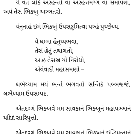
યે
વત લોકે અરહન્તો વા અરહત્તમગ્ગં વા સમાપન્ના,
અયં તેસં ભિક્ખુ અઞ્ઞતરો.
યંનૂનાહં ઇમં ભિક્ખું ઉપસઙ્કમિત્વા પઞ્હં પુચ્છેય્યં.
યે ધમ્મા હેતુપ્પભવા,
તેસં હેતું તથાગતો;
આહ તેસઞ્ચ યો નિરોધો,
એવંવાદી મહાસમણો –
લભેય્યામ
મયં ભન્તે ભગવતો સન્તિકે પબ્બજ્જં,
લભેય્યામ ઉપસમ્પદં.
એતદગ્ગં
ભિક્ખવે મમ સાવકાનં ભિક્ખૂનં મહાપઞ્ઞાનં
યદિદં સારિપુત્તો.
એતદગ્ગં ભિક્ખવે મમ સાવકાનં ભિક્ખૂનં ઇદ્ધિમન્તાનં