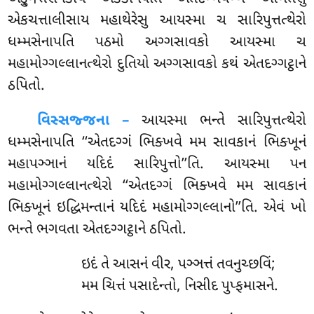
એકચત્તાલીસાય મહાથેરેસુ આયસ્મા ચ સારિપુત્તત્થેરો
ધમ્મસેનાપતિ પઠમો અગ્ગસાવકો આયસ્મા ચ
મહામોગ્ગલ્લાનત્થેરો દુતિયો અગ્ગસાવકો કથં એતદગ્ગટ્ઠાને
ઠપિતો.
વિસ્સજ્જના –
આયસ્મા ભન્તે સારિપુત્તત્થેરો
ધમ્મસેનાપતિ ‘‘એતદગ્ગં ભિક્ખવે મમ સાવકાનં ભિક્ખૂનં
મહાપઞ્ઞાનં યદિદં સારિપુત્તો’’તિ. આયસ્મા પન
મહામોગ્ગલ્લાનત્થેરો ‘‘એતદગ્ગં ભિક્ખવે મમ સાવકાનં
ભિક્ખૂનં ઇદ્ધિમન્તાનં યદિદં મહામોગ્ગલ્લાનો’’તિ. એવં ખો
ભન્તે ભગવતા એતદગ્ગટ્ઠાને ઠપિતો.
ઇદં
તે આસનં વીર, પઞ્ઞત્તં તવનુચ્છવિં;
મમ ચિત્તં પસાદેન્તો, નિસીદ પુપ્ફમાસને.