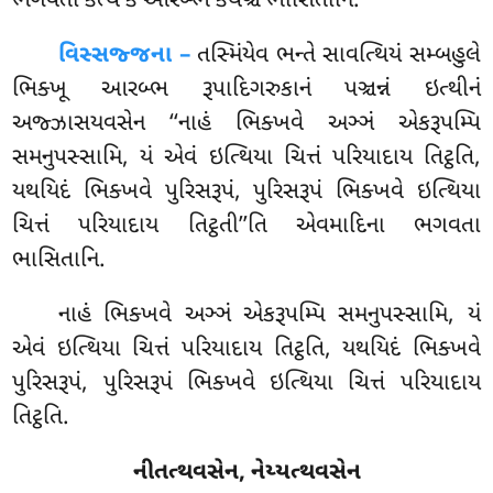
ભગવતા કત્થ કં આરબ્ભ કથઞ્ચ ભાસિતાનિ.
વિસ્સજ્જના –
તસ્મિંયેવ ભન્તે સાવત્થિયં સમ્બહુલે
ભિક્ખૂ આરબ્ભ રૂપાદિગરુકાનં પઞ્ચન્નં ઇત્થીનં
અજ્ઝાસયવસેન ‘‘નાહં ભિક્ખવે અઞ્ઞં એકરૂપમ્પિ
સમનુપસ્સામિ, યં એવં ઇત્થિયા ચિત્તં પરિયાદાય તિટ્ઠતિ,
યથયિદં ભિક્ખવે પુરિસરૂપં, પુરિસરૂપં ભિક્ખવે ઇત્થિયા
ચિત્તં પરિયાદાય તિટ્ઠતી’’તિ એવમાદિના ભગવતા
ભાસિતાનિ.
નાહં ભિક્ખવે અઞ્ઞં એકરૂપમ્પિ સમનુપસ્સામિ, યં
એવં ઇત્થિયા ચિત્તં પરિયાદાય તિટ્ઠતિ, યથયિદં ભિક્ખવે
પુરિસરૂપં, પુરિસરૂપં ભિક્ખવે ઇત્થિયા ચિત્તં પરિયાદાય
તિટ્ઠતિ.
નીતત્થવસેન, નેય્યત્થવસેન