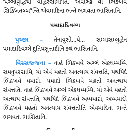
‘પઞ્ઞાવુદ્ધિયા વદ્ધિસ્સામા’તિ. એવઞ્હિ વો ભિક્ખવે
સિક્ખિતબ્બ’’ન્તિ એવમાદિના ભન્તે ભગવતા ભાસિતાનિ.
પમાદાદિવગ્ગ
પુચ્છા –
તેનાવુસો…પે…
સમ્માસમ્બુદ્ધેન
પમાદાદિવગ્ગે દુતિયસુત્તાદીનિ કથં ભાસિતાનિ.
વિસ્સજ્જના –
નાહં ભિક્ખવે અઞ્ઞં એકધમ્મમ્પિ
સમનુપસ્સામિ, યો એવં મહતો અનત્થાય સંવત્તતિ, યથયિદં
ભિક્ખવે પમાદો. પમાદો ભિક્ખવે મહતો અનત્થાય
સંવત્તતિ. નાહં ભિક્ખવે અઞ્ઞં એકધમ્મમ્પિ, યો એવં મહતો
અત્થાય સંવત્તતિ, યથયિદં ભિક્ખવે અપ્પમાદો, અપ્પમાદો
ભિક્ખવે મહતો અનત્થાય સંવત્તતીતિ એવમાદિના ભન્તે
ભગવતા ભાસિતાનિ.