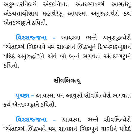
અઙ્ગુત્તરનિકાયે એકકનિપાતે એતદગ્ગવગ્ગે આગતેસુ
એકચત્તાલીસાય મહાથેરેસુ આયસ્મા અનુરુદ્ધત્થેરો કથં
એતદગ્ગટ્ઠાને ઠપિતો.
વિસ્સજ્જના –
આયસ્મા
ભન્તે અનુરુદ્ધત્થેરો
‘‘એતદગ્ગં ભિક્ખવે મમ સાવકાનં ભિક્ખૂનં દિબ્બચક્ખુકાનં
યદિદં અનુરુદ્ધો’’તિ એવં ખો ભન્તે ભગવતા એતદગ્ગટ્ઠાને
ઠપિતો.
સીવલિવત્થુ
પુચ્છા –
આયસ્મા
પન આવુસો સીવલિત્થેરો ભગવતા
કથં એતદગ્ગટ્ઠાને ઠપિતો.
વિસ્સજ્જના –
આયસ્મા ભન્તે સીવલિત્થેરો
‘‘એતદગ્ગં ભિક્ખવે મમ સાવકાનં ભિક્ખૂનં લાભીનં યદિદં