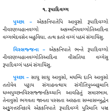
૧. રૂપાદિવગ્ગ
પુચ્છા –
એકકનિપાતેપિ
આવુસો રૂપાદિવગ્ગો
નીવરણપ્પહાનવગ્ગો અકમ્મનિયવગ્ગોતિઆદિના
વગ્ગભેદવસેન બહુવિધા. તત્થ કતરં વગ્ગં પઠમં સંગાયિંસુ.
વિસ્સજ્જના –
એકકનિપાતે ભન્તે રૂપાદિવગ્ગો
નીવરણપ્પહાનવગ્ગોતિઆદિના વીસતિયા વગ્ગેસુ
રૂપાદિવગ્ગં પઠમં સંગાયિંસુ.
પુચ્છા –
સાધુ સાધુ આવુસો, મયમ્પિ દાનિ આવુસો
તતોયેવ પટ્ઠાય સંગાહનત્થાય સંગીતિપુબ્બઙ્ગમાનિ
ધમ્મપુચ્છનવિસ્સજ્જનકિચ્ચાનિ આવહિતું સમારભામ.
તેનાવુસો ભગવતા જાનતા પસ્સતા અરહતા સમ્માસમ્બુદ્ધેન
અઙ્ગુત્તરનિકાયે એકકનિપાતે રૂપાદિવગ્ગે પુરિમાનિ પઞ્ચ