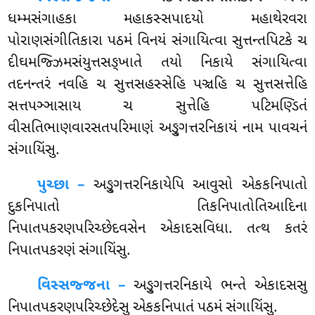
ધમ્મસંગાહકા મહાકસ્સપાદયો મહાથેરવરા
પોરાણસંગીતિકારા પઠમં વિનયં સંગાયિત્વા સુત્તન્તપિટકે ચ
દીઘમજ્ઝિમસંયુત્તસઙ્ખાતે તયો નિકાયે સંગાયિત્વા
તદનન્તરં નવહિ ચ સુત્તસહસ્સેહિ પઞ્ચહિ ચ સુત્તસત્તેહિ
સત્તપઞ્ઞાસાય ચ સુત્તેહિ પટિમણ્ડિતં
વીસતિભાણવારસતપરિમાણં અઙ્ગુત્તરનિકાયં નામ પાવચનં
સંગાયિંસુ.
પુચ્છા –
અઙ્ગુત્તરનિકાયેપિ
આવુસો એકકનિપાતો
દુકનિપાતો તિકનિપાતોતિઆદિના
નિપાતપકરણપરિચ્છેદવસેન એકાદસવિધા. તત્થ કતરં
નિપાતપકરણં સંગાયિંસુ.
વિસ્સજ્જના –
અઙ્ગુત્તરનિકાયે ભન્તે એકાદસસુ
નિપાતપકરણપરિચ્છેદેસુ એકકનિપાતં પઠમં સંગાયિંસુ.