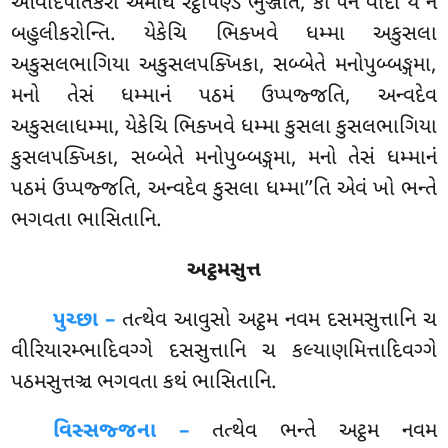
ઓવાદપતિકરો અમોઘં રટ્ઠપિણ્ડં ભુઞ્જતિ, કો પન વાદો યે નં
બહુલીકરોન્તિ. યેકેચિ ભિક્ખવે ધમ્મા અકુસલા
અકુસલભાગિયા અકુસલપક્ખિકા, સબ્બેતે મનોપુબ્બઙ્ગમા,
મનો તેસં ધમ્માનં પઠમં ઉપ્પજ્જતિ, અન્વદેવ
અકુસલાધમ્મા, યેકેચિ ભિક્ખવે ધમ્મા કુસલા કુસલભાગિયા
કુસલપક્ખિકા, સબ્બેતે મનોપુબ્બઙ્ગમા, મનો તેસં ધમ્માનં
પઠમં ઉપ્પજ્જતિ, અન્વદેવ કુસલા ધમ્મા’’તિ એવં ખો ભન્તે
ભગવતા ભાસિતાનિ.
અટ્ઠમસુત્ત
પુચ્છા –
તત્થેવ
આવુસો અટ્ઠમ નવમ દસમસુત્તાનિ ચ
વીરિયારમ્ભાદિવગ્ગે દસસુત્તાનિ ચ કલ્યાણમિત્તાદિવગ્ગે
પઠમસુત્તઞ્ચ ભગવતા કથં ભાસિતાનિ.
વિસ્સજ્જના –
તત્થેવ ભન્તે અટ્ઠમ નવમ