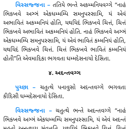
વિસ્સજ્જના –
તતિયે ભન્તે અકમ્મનિયવગ્ગે ‘‘નાહં
ભિક્ખવે અઞ્ઞં એકધમ્મમ્પિ સમનુપસ્સામિ, યં એવં
અભાવિતં અકમ્મનિયં હોતિ, યથયિદં ભિક્ખવે ચિત્તં, ચિત્તં
ભિક્ખવે અભાવિતં અકમ્મનિયં હોતિ. નાહં ભિક્ખવે અઞ્ઞં
એકધમ્મમ્પિ સમનુપસ્સામિ, યં એવં ભાવિતં કમ્મનિયં હોતિ,
યથયિદં ભિક્ખવે ચિત્તં. ચિત્તં ભિક્ખવે ભાવિતં કમ્મનિયં
હોતી’’તિ એવમાદિકા ભગવતા ધમ્મદેસનાયો દેસિતા.
૪. અદન્તવગ્ગ
પુચ્છા –
ચતુત્થે
પનાવુસો અદન્તવગ્ગે ભગવતા
કીદિસી ધમ્મદેસનાયો દેસિતા.
વિસ્સજ્જના –
ચતુત્થે ભન્તે અદન્તવગ્ગે ‘‘નાહં
ભિક્ખવે અઞ્ઞં એકધમ્મમ્પિ સમનુપસ્સામિ, યં એવં અદન્તં
મહતો અનત્થાય સંવત્તતિ, યથયિદં ભિક્ખવે ચિત્તં, ચિત્તં