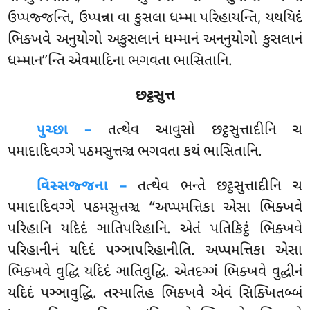
ઉપ્પજ્જન્તિ, ઉપ્પન્ના વા કુસલા ધમ્મા પરિહાયન્તિ, યથયિદં
ભિક્ખવે અનુયોગો અકુસલાનં ધમ્માનં અનનુયોગો કુસલાનં
ધમ્માન’’ન્તિ એવમાદિના ભગવતા ભાસિતાનિ.
છટ્ઠસુત્ત
પુચ્છા –
તત્થેવ
આવુસો છટ્ઠસુત્તાદીનિ ચ
પમાદાદિવગ્ગે પઠમસુત્તઞ્ચ ભગવતા કથં ભાસિતાનિ.
વિસ્સજ્જના –
તત્થેવ ભન્તે છટ્ઠસુત્તાદીનિ ચ
પમાદાદિવગ્ગે પઠમસુત્તઞ્ચ ‘‘અપ્પમત્તિકા એસા ભિક્ખવે
પરિહાનિ યદિદં ઞાતિપરિહાનિ. એતં પતિકિટ્ઠં ભિક્ખવે
પરિહાનીનં યદિદં પઞ્ઞાપરિહાનીતિ. અપ્પમત્તિકા એસા
ભિક્ખવે વુદ્ધિ યદિદં ઞાતિવુદ્ધિ. એતદગ્ગં ભિક્ખવે વુદ્ધીનં
યદિદં પઞ્ઞાવુદ્ધિ
. તસ્માતિહ ભિક્ખવે એવં સિક્ખિતબ્બં