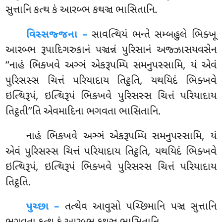
સુત્તાનિ કત્થ કં આરબ્ભ કથઞ્ચ ભાસિતાનિ.
વિસ્સજ્જના –
સાવત્થિયં
ભન્તે સમ્બહુલે ભિક્ખૂ
આરબ્ભ રૂપાદિગરુકાનં પઞ્ચન્નં પુરિસાનં અજ્ઝાસયવસેન
‘‘નાહં ભિક્ખવે અઞ્ઞં એકરૂપમ્પિ સમનુપસ્સામિ, યં એવં
પુરિસસ્સ ચિત્તં પરિયાદાય તિટ્ઠતિ, યથયિદં ભિક્ખવે
ઇત્થિરૂપં, ઇત્થિરૂપં ભિક્ખવે પુરિસસ્સ ચિત્તં પરિયાદાય
તિટ્ઠતી’’તિ એવમાદિના ભગવતા ભાસિતાનિ.
નાહં ભિક્ખવે અઞ્ઞં એકરૂપમ્પિ સમનુપસ્સામિ, યં
એવં પુરિસસ્સ ચિત્તં પરિયાદાય તિટ્ઠતિ, યથયિદં ભિક્ખવે
ઇત્થિરૂપં, ઇત્થિરૂપં ભિક્ખવે પુરિસસ્સ ચિત્તં પરિયાદાય
તિટ્ઠતિ.
પુચ્છા –
તત્થેવ
આવુસો પચ્છિમાનિ પઞ્ચ સુત્તાનિ