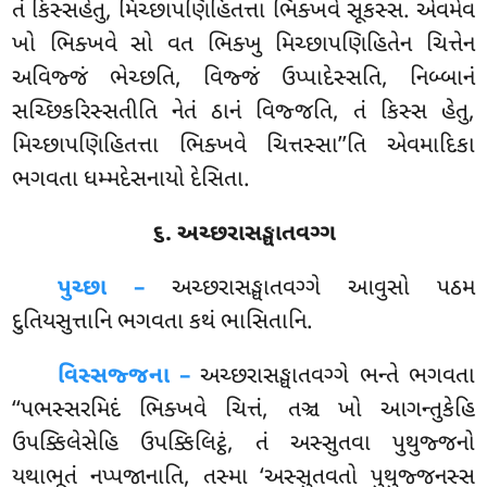
તં કિસ્સહેતુ, મિચ્છાપણિહિતત્તા ભિક્ખવે સૂકસ્સ. એવમેવ
ખો ભિક્ખવે સો વત ભિક્ખુ મિચ્છાપણિહિતેન ચિત્તેન
અવિજ્જં
ભેચ્છતિ, વિજ્જં ઉપ્પાદેસ્સતિ, નિબ્બાનં
સચ્છિકરિસ્સતીતિ નેતં ઠાનં વિજ્જતિ, તં કિસ્સ હેતુ,
મિચ્છાપણિહિતત્તા ભિક્ખવે ચિત્તસ્સા’’તિ એવમાદિકા
ભગવતા ધમ્મદેસનાયો દેસિતા.
૬. અચ્છરાસઙ્ઘાતવગ્ગ
પુચ્છા –
અચ્છરાસઙ્ઘાતવગ્ગે
આવુસો પઠમ
દુતિયસુત્તાનિ ભગવતા કથં ભાસિતાનિ.
વિસ્સજ્જના –
અચ્છરાસઙ્ઘાતવગ્ગે ભન્તે ભગવતા
‘‘પભસ્સરમિદં ભિક્ખવે ચિત્તં, તઞ્ચ ખો આગન્તુકેહિ
ઉપક્કિલેસેહિ ઉપક્કિલિટ્ઠં, તં અસ્સુતવા પુથુજ્જનો
યથાભૂતં નપ્પજાનાતિ, તસ્મા ‘અસ્સુતવતો પુથુજ્જનસ્સ