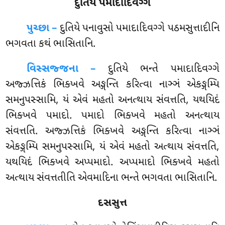
દુતિય પમાદાદિવગ્ગ
પુચ્છા –
દુતિયે
પનાવુસો પમાદાદિવગ્ગે પઠમસુત્તાદીનિ
ભગવતા કથં ભાસિતાનિ.
વિસ્સજ્જના –
દુતિયે ભન્તે પમાદાદિવગ્ગે
અજ્ઝત્તિકં ભિક્ખવે અઙ્ગન્તિ કરિત્વા નાઞ્ઞં એકઙ્ગમ્પિ
સમનુપસ્સામિ, યં એવં મહતો અનત્થાય સંવત્તતિ, યથયિદં
ભિક્ખવે પમાદો. પમાદો ભિક્ખવે મહતો અનત્થાય
સંવત્તતિ. અજ્ઝત્તિકં ભિક્ખવે અઙ્ગન્તિ કરિત્વા નાઞ્ઞં
એકઙ્ગમ્પિ સમનુપસ્સામિ, યં એવં મહતો અત્થાય સંવત્તતિ,
યથયિદં ભિક્ખવે અપ્પમાદો. અપ્પમાદો ભિક્ખવે મહતો
અત્થાય સંવત્તતીતિ એવમાદિના ભન્તે ભગવતા ભાસિતાનિ.
દસસુત્ત