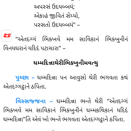
અપસ્સં ઉદયબ્બયં;
એકાહં જીવિતં સેય્યો,
પસ્સતો ઉદયબ્બયં’’ –
📜
‘‘એતદગ્ગં ભિક્ખવે મમ સાવિકાનં ભિક્ખુનીનં
વિનયધરાનં યદિદં પટાચારા’’ –
ધમ્મદિન્નાથેરીભિક્ખુનીમવત્થુ
પુચ્છા –
ધમ્મદિન્ના
પન આવુસો થેરી ભગવતા કથં
એતદગ્ગટ્ઠાને ઠપિતા.
વિસ્સજ્જના –
ધમ્મદિન્ના ભન્તે થેરી ‘‘એતદગ્ગં
ભિક્ખવે મમ સાવિકાનં ભિક્ખુનીનં ધમ્મકથિકાનં યદિદં
ધમ્મદિન્ના’’તિ એવં ખો ભન્તે ભગવતા એતદગ્ગટ્ઠાને ઠપિતા.