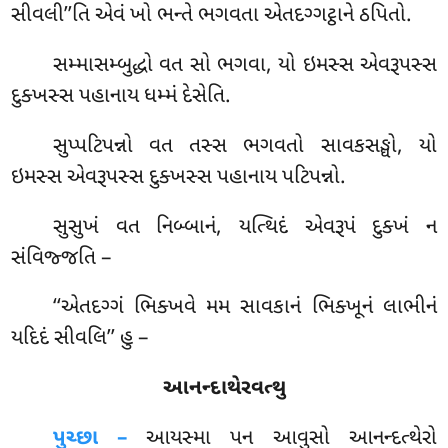
સીવલી’’તિ એવં ખો ભન્તે ભગવતા એતદગ્ગટ્ઠાને ઠપિતો.
સમ્માસમ્બુદ્ધો
વત સો ભગવા, યો ઇમસ્સ એવરૂપસ્સ
દુક્ખસ્સ પહાનાય ધમ્મં દેસેતિ.
સુપ્પટિપન્નો વત તસ્સ ભગવતો સાવકસઙ્ઘો, યો
ઇમસ્સ એવરૂપસ્સ દુક્ખસ્સ પહાનાય પટિપન્નો.
સુસુખં વત નિબ્બાનં, યત્થિદં એવરૂપં દુક્ખં ન
સંવિજ્જતિ –
‘‘એતદગ્ગં
ભિક્ખવે મમ સાવકાનં ભિક્ખૂનં લાભીનં
યદિદં સીવલિ’’ હુ –
આનન્દાથેરવત્થુ
પુચ્છા –
આયસ્મા પન આવુસો આનન્દત્થેરો