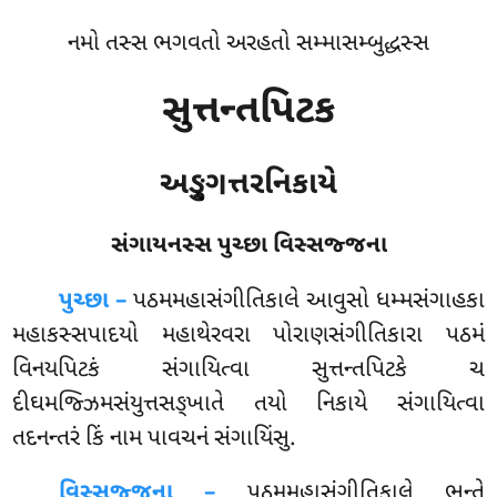
નમો તસ્સ ભગવતો અરહતો સમ્માસમ્બુદ્ધસ્સ
સુત્તન્તપિટક
અઙ્ગુત્તરનિકાયે
સંગાયનસ્સ પુચ્છા વિસ્સજ્જના
પુચ્છા –
પઠમમહાસંગીતિકાલે
આવુસો ધમ્મસંગાહકા
મહાકસ્સપાદયો મહાથેરવરા પોરાણસંગીતિકારા પઠમં
વિનયપિટકં સંગાયિત્વા સુત્તન્તપિટકે ચ
દીઘમજ્ઝિમસંયુત્તસઙ્ખાતે તયો નિકાયે સંગાયિત્વા
તદનન્તરં કિં નામ પાવચનં સંગાયિંસુ.
વિસ્સજ્જના –
પઠમમહાસંગીતિકાલે ભન્તે