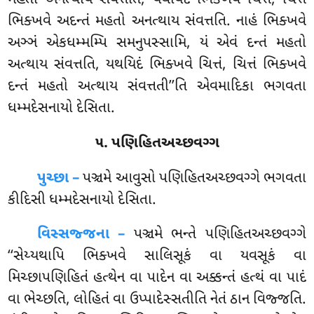
ભિક્ખવે અદન્તં મહતો અનત્થાય સંવત્તતિ. નાહં ભિક્ખવે
અઞ્ઞં એકધમ્મમ્પિ સમનુપસ્સામિ, યં એવં દન્તં મહતો
અત્થાય સંવત્તતિ, યથયિદં ભિક્ખવે ચિત્તં, ચિત્તં ભિક્ખવે
દન્તં મહતો અત્થાય સંવત્તતી’’તિ એવમાદિકા ભગવતા
ધમ્મદેસનાયો દેસિતા.
૫. પણિહિતઅચ્છવગ્ગ
પુચ્છા –
પઞ્ચમે
આવુસો પણિહિતઅચ્છવગ્ગે ભગવતા
કીદિસી ધમ્મદેસનાયો દેસિતા.
વિસ્સજ્જના –
પઞ્ચમે ભન્તે પણિહિતઅચ્છવગ્ગે
‘‘સેય્યથાપિ ભિક્ખવે સાલિસૂકં વા યવસૂકં વા
મિચ્છાપણિહિતં હત્થેન વા પાદેન વા અક્કન્તં હત્થં વા પાદં
વા ભેચ્છતિ, લોહિતં વા ઉપ્પાદેસ્સતીતિ નેતં ઠાન વિજ્જતિ.