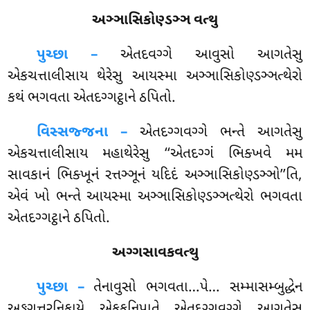
અઞ્ઞાસિકોણ્ડઞ્ઞ વત્થુ
પુચ્છા –
એતદવગ્ગે
આવુસો આગતેસુ
એકચત્તાલીસાય થેરેસુ આયસ્મા અઞ્ઞાસિકોણ્ડઞ્ઞત્થેરો
કથં ભગવતા એતદગ્ગટ્ઠાને ઠપિતો.
વિસ્સજ્જના –
એતદગ્ગવગ્ગે ભન્તે આગતેસુ
એકચત્તાલીસાય મહાથેરેસુ ‘‘એતદગ્ગં ભિક્ખવે મમ
સાવકાનં ભિક્ખૂનં રત્તઞ્ઞૂનં યદિદં અઞ્ઞાસિકોણ્ડઞ્ઞો’’તિ,
એવં ખો ભન્તે આયસ્મા અઞ્ઞાસિકોણ્ડઞ્ઞત્થેરો ભગવતા
એતદગ્ગટ્ઠાને ઠપિતો.
અગ્ગસાવકવત્થુ
પુચ્છા –
તેનાવુસો
ભગવતા…પે… સમ્માસમ્બુદ્ધેન
અઙ્ગુત્તરનિકાયે એકકનિપાતે એતદગ્ગવગ્ગે આગતેસુ