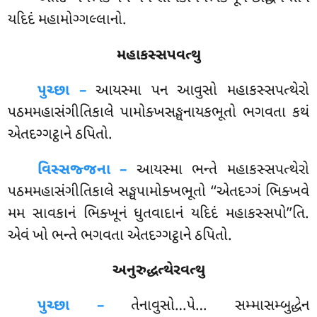
યદિદં મહામોગ્ગલ્લાનો.
મહાકસ્સપવત્થુ
પુચ્છા –
આયસ્મા
પન આવુસો મહાકસ્સપત્થેરો
પઠમમહાસંગીતિકાલે પામોક્ખસઙ્ઘનાયકભૂતો ભગવતા કથં
એતદગ્ગટ્ઠાને ઠપિતો.
વિસ્સજ્જના –
આયસ્મા ભન્તે મહાકસ્સપત્થેરો
પઠમમહાસંગીતિકાલે સઙ્ઘપામોક્ખભૂતો ‘‘એતદગ્ગં ભિક્ખવે
મમ સાવકાનં ભિક્ખૂનં ધુતવાદાનં યદિદં મહાકસ્સપો’’તિ.
એવં ખો ભન્તે ભગવતા એતદગ્ગટ્ઠાને ઠપિતો.
અનુરુદ્ધત્થેરવત્થુ
પુચ્છા –
તેનાવુસો…પે…
સમ્માસમ્બુદ્ધેન