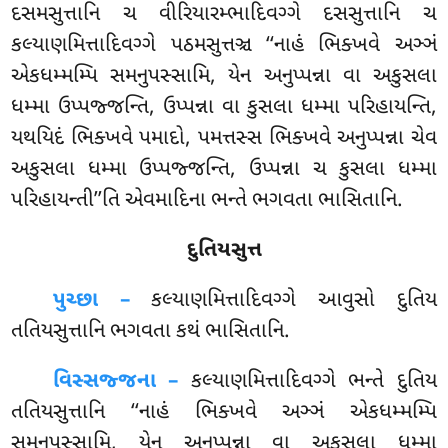
દસમસુત્તાનિ ચ વીરિયારમ્ભાદિવગ્ગે દસસુત્તાનિ ચ
કલ્યાણમિત્તાદિવગ્ગે પઠમસુત્તઞ્ચ ‘‘નાહં ભિક્ખવે અઞ્ઞં
એકધમ્મમ્પિ સમનુપસ્સામિ, યેન અનુપ્પન્ના વા અકુસલા
ધમ્મા ઉપ્પજ્જન્તિ, ઉપ્પન્ના વા કુસલા ધમ્મા પરિહાયન્તિ,
યથયિદં ભિક્ખવે પમાદો, પમત્તસ્સ ભિક્ખવે અનુપ્પન્ના ચેવ
અકુસલા ધમ્મા ઉપ્પજ્જન્તિ, ઉપ્પન્ના ચ કુસલા ધમ્મા
પરિહાયન્તી’’તિ એવમાદિના ભન્તે ભગવતા ભાસિતાનિ.
દુતિયસુત્ત
પુચ્છા –
કલ્યાણમિત્તાદિવગ્ગે
આવુસો દુતિય
તતિયસુત્તાનિ ભગવતા કથં ભાસિતાનિ.
વિસ્સજ્જના –
કલ્યાણમિત્તાદિવગ્ગે ભન્તે દુતિય
તતિયસુત્તાનિ ‘‘નાહં ભિક્ખવે અઞ્ઞં એકધમ્મમ્પિ
સમનુપસ્સામિ, યેન અનુપ્પન્ના વા અકુસલા ધમ્મા