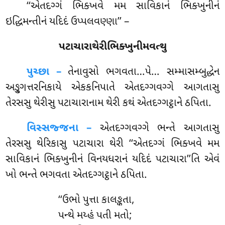
‘‘એતદગ્ગં ભિક્ખવે મમ સાવિકાનં ભિક્ખુનીનં
ઇદ્ધિમન્તીનં યદિદં ઉપ્પલવણ્ણા’’ –
પટાચારાથેરીભિક્ખુનીમવત્થુ
પુચ્છા –
તેનાવુસો ભગવતા…પે… સમ્માસમ્બુદ્ધેન
અઙ્ગુત્તરનિકાયે એકકનિપાતે એતદગ્ગવગ્ગે આગતાસુ
તેરસસુ થેરીસુ પટાચારાનામ થેરી કથં એતદગ્ગટ્ઠાને ઠપિતા.
વિસ્સજ્જના –
એતદગ્ગવગ્ગે ભન્તે આગતાસુ
તેરસસુ થેરિકાસુ પટાચારા થેરી ‘‘એતદગ્ગં ભિક્ખવે મમ
સાવિકાનં ભિક્ખુનીનં વિનયધરાનં યદિદં પટાચારા’’તિ એવં
ખો ભન્તે ભગવતા એતદગ્ગટ્ઠાને ઠપિતા.
‘‘ઉભો પુત્તા કાલઙ્કતા,
પન્થે મય્હં પતી મતો;