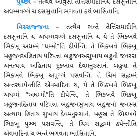
પુચ્છા –
તત્થેવ
આવુસો તેત્તિંસમાદીનિચ દસસુત્તાનિ
અધમ્મવગ્ગે ચ દસસુત્તાનિ ભગવતા કથં ભાસિતાનિ.
વિસ્સજ્જના –
તત્થેવ ભન્તે તેત્તિંસમાદીનિ
દસસુત્તાનિ ચ અધમ્મવગ્ગે દસસુત્તાનિ ચ યે તે ભિક્ખવે
ભિક્ખૂ અધમ્મં ‘‘ધમ્મો’’તિ દીપેન્તિ, તે ભિક્ખવે ભિક્ખૂ
બહુજનઅહિતાય પટિપન્ના બહુજનઅસુખાય બહુનો જનસ્સ
અનત્થાય અહિતાય દુક્ખાય દેવમનુસ્સાનં. બહુઞ્ચ તે
ભિક્ખવે ભિક્ખૂ અપુઞ્ઞં પસવન્તિ, તે ચિમં સદ્ધમ્મં
અન્તરધાપેન્તીતિ એવમાદિના ચ, યે તે ભિક્ખવે ભિક્ખૂ
અધમ્મં ‘‘અધમ્મો’’તિ દીપેન્તિ, તે ભિક્ખવે ભિક્ખૂ
બહુજનહિતાય પટિપન્ના બહુજનસુખાય બહુજનો જનસ્સ
અત્થાય હિતાય સુખાય દેવમનુસ્સાનં. બહુઞ્ચ તે ભિક્ખવે
ભિક્ખૂ પુઞ્ઞં પસવન્તિ, તે ચિમં સદ્ધમ્મં ઠપેન્તીતિ
એવમાદિના ચ ભન્તે ભગવતા ભાસિતાનિ.