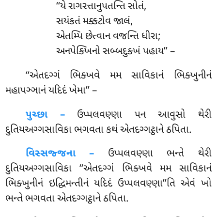
‘‘યે રાગરત્તાનુપતન્તિ સોતં,
સયંકતં મક્કટોવ જાલં,
એતમ્પિ છેત્વાન વજન્તિ ધીરા;
અનપેક્ખિનો સબ્બદુક્ખં પહાય’’ –
‘‘એતદગ્ગં
ભિક્ખવે મમ સાવિકાનં ભિક્ખુનીનં
મહાપઞ્ઞાનં યદિદં ખેમા’’ –
પુચ્છા –
ઉપ્પલવણ્ણા પન આવુસો થેરી
દુતિયઅગ્ગસાવિકા ભગવતા કથં એતદગ્ગટ્ઠાને ઠપિતા.
વિસ્સજ્જના –
ઉપ્પલવણ્ણા ભન્તે થેરી
દુતિયઅગ્ગસાવિકા ‘‘એતદગ્ગં ભિક્ખવે મમ સાવિકાનં
ભિક્ખુનીનં ઇદ્ધિમન્તીનં યદિદં ઉપ્પલવણ્ણા’’તિ એવં ખો
ભન્તે ભગવતા એતદગ્ગટ્ઠાને ઠપિતા.