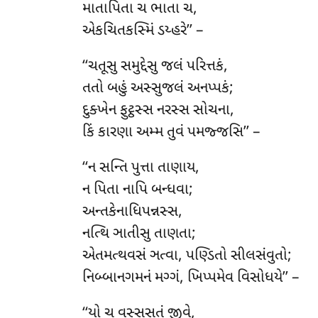
માતાપિતા ચ ભાતા ચ,
એકચિતકસ્મિં ડય્હરે’’ –
‘‘ચતૂસુ સમુદ્દેસુ જલં પરિત્તકં,
તતો બહું અસ્સુજલં અનપ્પકં;
દુક્ખેન ફુટ્ઠસ્સ નરસ્સ સોચના,
કિં કારણા અમ્મ તુવં પમજ્જસિ’’ –
‘‘ન
સન્તિ પુત્તા તાણાય,
ન પિતા નાપિ બન્ધવા;
અન્તકેનાધિપન્નસ્સ,
નત્થિ ઞાતીસુ તાણતા;
એતમત્થવસં ઞત્વા, પણ્ડિતો સીલસંવુતો;
નિબ્બાનગમનં મગ્ગં, ખિપ્પમેવ વિસોધયે’’ –
‘‘યો
ચ વસ્સસતં જીવે,