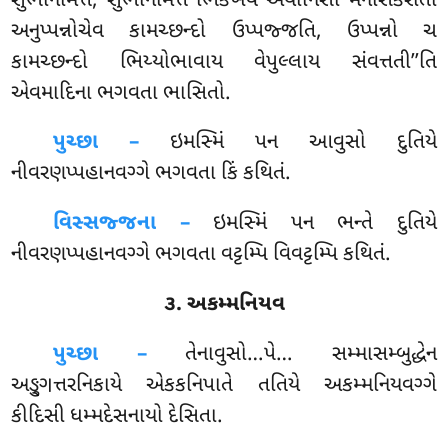
સુભનિમિત્તં, સુભનિમિત્તં ભિક્ખવે અયોનિસો મનસિકરોતો
અનુપ્પન્નોચેવ કામચ્છન્દો ઉપ્પજ્જતિ, ઉપ્પન્નો ચ
કામચ્છન્દો ભિય્યોભાવાય વેપુલ્લાય સંવત્તતી’’તિ
એવમાદિના ભગવતા ભાસિતો.
પુચ્છા –
ઇમસ્મિં
પન આવુસો દુતિયે
નીવરણપ્પહાનવગ્ગે ભગવતા કિં કથિતં.
વિસ્સજ્જના –
ઇમસ્મિં પન ભન્તે દુતિયે
નીવરણપ્પહાનવગ્ગે ભગવતા વટ્ટમ્પિ વિવટ્ટમ્પિ કથિતં.
૩. અકમ્મનિયવ
પુચ્છા –
તેનાવુસો…પે…
સમ્માસમ્બુદ્ધેન
અઙ્ગુત્તરનિકાયે એકકનિપાતે તતિયે અકમ્મનિયવગ્ગે
કીદિસી ધમ્મદેસનાયો દેસિતા.