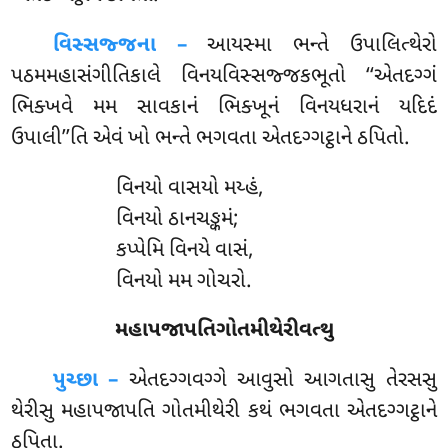
વિસ્સજ્જના –
આયસ્મા ભન્તે ઉપાલિત્થેરો
પઠમમહાસંગીતિકાલે વિનયવિસ્સજ્જકભૂતો ‘‘એતદગ્ગં
ભિક્ખવે મમ સાવકાનં ભિક્ખૂનં વિનયધરાનં યદિદં
ઉપાલી’’તિ એવં ખો ભન્તે ભગવતા એતદગ્ગટ્ઠાને ઠપિતો.
વિનયો વાસયો મય્હં,
વિનયો ઠાનચઙ્કમં;
કપ્પેમિ વિનયે વાસં,
વિનયો મમ ગોચરો.
મહાપજાપતિગોતમીથેરીવત્થુ
પુચ્છા –
એતદગ્ગવગ્ગે
આવુસો આગતાસુ તેરસસુ
થેરીસુ મહાપજાપતિ ગોતમીથેરી કથં ભગવતા એતદગ્ગટ્ઠાને
ઠપિતા.