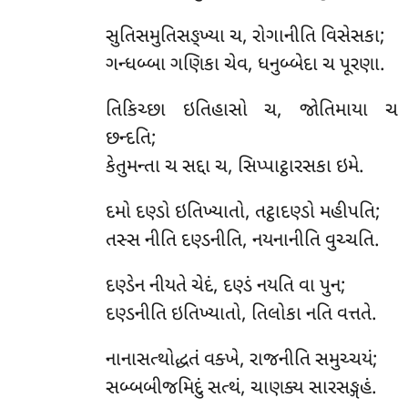
સુતિસમુતિસઙ્ખ્યા ચ, રોગાનીતિ વિસેસકા;
ગન્ધબ્બા ગણિકા ચેવ, ધનુબ્બેદા ચ પૂરણા.
તિકિચ્છા ઇતિહાસો ચ, જોતિમાયા ચ
છન્દતિ;
કેતુમન્તા ચ સદ્દા ચ, સિપ્પાટ્ઠારસકા ઇમે.
દમો દણ્ડો ઇતિખ્યાતો, તટ્ઠાદણ્ડો મહીપતિ;
તસ્સ નીતિ દણ્ડનીતિ, નયનાનીતિ વુચ્ચતિ.
દણ્ડેન નીયતે ચેદં, દણ્ડં નયતિ વા પુન;
દણ્ડનીતિ ઇતિખ્યાતો, તિલોકા નતિ વત્તતે.
નાનાસત્થોદ્ધતં વક્ખે, રાજનીતિ સમુચ્ચયં;
સબ્બબીજમિદું સત્થં, ચાણક્ય સારસઙ્ગહં.