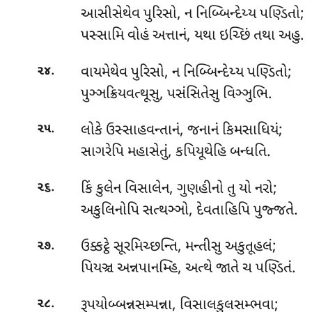
આસીસેથેવ
પુરિસો, ન નિબ્બિન્દેય્ય પણ્ડિતો;
પસ્સામિ વોહં અત્તાનં, યથા ઇચ્છિં તથા અહુ.
.
વાયમેથેવ પુરિસો, ન નિબ્બિન્દેય્ય પણ્ડિતો;
૨૪
પુઞ્ઞક્રિયવત્થૂસુ, પસંસિતેસુ વિઞ્ઞુભિ.
.
લોકે
ઉસ્સાહવન્તાનં, જનાનં કિમસાધિયં;
૨૫
સાગરેપિ મહાસેતું, કપિયૂથેહિ બન્ધતિ.
.
કિં કુલેન વિસાલેન, ગુણહીનો તુ યો નરો;
૨૬
અકુલિનોપિ સત્થઞ્ઞો, દેવતાહિપિ પુજ્જતે.
.
ઉક્કટ્ઠે
સૂરમિચ્છન્તિ, મન્તીસુ અકુતૂહલં;
૨૭
પિયઞ્ચ અન્નપાનમ્હિ, અત્થે જાતે ચ પણ્ડિતં.
.
રૂપયોબ્બન્નસમ્પન્ના
, વિસાલકુલસમ્ભવા;
૨૮