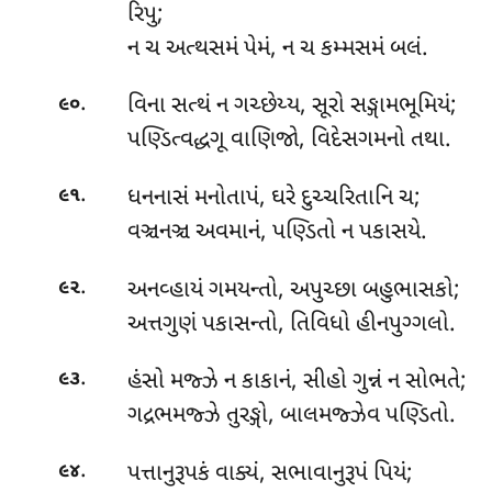
રિપુ;
ન ચ અત્થસમં પેમં, ન ચ કમ્મસમં બલં.
.
વિના સત્થં ન ગચ્છેય્ય, સૂરો સઙ્ગામભૂમિયં;
૯૦
પણ્ડિત્વદ્ધગૂ વાણિજો, વિદેસગમનો તથા.
.
ધનનાસં
મનોતાપં, ઘરે દુચ્ચરિતાનિ ચ;
૯૧
વઞ્ચનઞ્ચ અવમાનં, પણ્ડિતો ન પકાસયે.
.
અનવ્હાયં ગમયન્તો, અપુચ્છા બહુભાસકો;
૯૨
અત્તગુણં પકાસન્તો, તિવિધો હીનપુગ્ગલો.
.
હંસો
મજ્ઝે ન કાકાનં, સીહો ગુન્નં ન સોભતે;
૯૩
ગદ્રભમજ્ઝે તુરઙ્ગો, બાલમજ્ઝેવ પણ્ડિતો.
.
પત્તાનુરૂપકં વાક્યં, સભાવાનુરૂપં પિયં;
૯૪