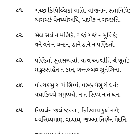
.
ગચ્છં
કિપિલ્લિકો યાતિ, યોજનાનં સતાનિપિ;
૮૧
અગચ્છં વેનય્યોઅપિ, પદમેકં ન ગચ્છતિ.
.
સેલે સેલે ન મણિકં, ગજે ગજે ન મુત્તિકં;
૮૨
વને વને ન ચન્દનં, ઠાને ઠાને ન પણ્ડિતો.
.
પણ્ડિતો
સુતસમ્પન્નો, યત્થ અત્થીતિ ચે સુતો;
૮૩
મહુસ્સાહેન તં ઠાનં, ગન્તબ્બંવ સુતેસિના.
.
પોત્થકેસુ ચ યં સિપ્પં, પરહત્થેસુ યં ધનં;
૮૪
યથાકિચ્ચે સમુપ્પન્ને, ન તં સિપ્પં ન તં ધનં.
.
ઉપ્પલેન
જલં જઞ્ઞા, કિરિયાય કુલં નરો;
૮૫
બ્યત્તિપ્પમાણ વાચાય, જઞ્ઞા તિણેન મેદનિં.