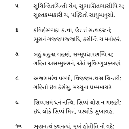
.
સુચિન્તિતચિન્તી
ચેવ, સુભાસિતભાસીપિ ચ;
૫
સુકતકમ્મકારી ચ, પણ્ડિતો સાધુમાનુસો.
.
કવિહેરઞ્ઞકા
કત્વા, ઉત્તત્તં સત્થકઞ્ચનં;
૬
ભૂસનં ગજ્જપજ્જાદિં, કરોન્તિ ચ મનોહરં.
.
બહું
લહુઞ્ચ ગહણં, સમ્મૂપધારણમ્પિ ચ;
૭
ગહિત અસમ્મુસ્સનં, એતં સુવિઞ્ઞુલક્ખણં.
.
અજરામરંવ પઞ્ઞો, વિજ્જમત્થઞ્ચ ચિન્તયે;
૮
ગહિતો ઇવ કેસેસુ, મચ્ચુના ધમ્મમાચરે.
.
સિપ્પસમં
ધનં નત્થિ, સિપ્પં ચોરા ન ગણ્હરે;
૯
ઇધ લોકે સિપ્પં મિત્તં, પરલોકે સુખાવહં.
.
ભુઞ્જનત્થં
કથનત્થં, મુખં હોતીતિ નો વદે;
૧૦