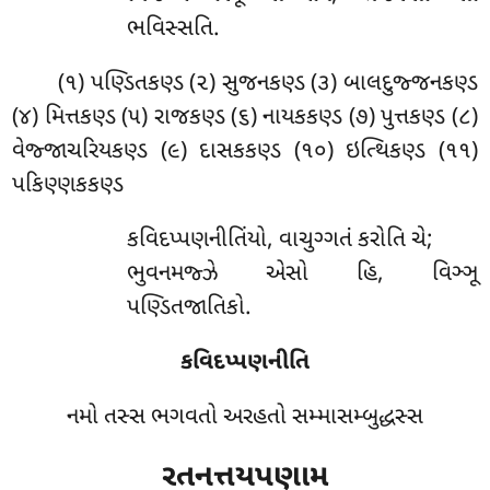
ભવિસ્સતિ.
(૧) પણ્ડિતકણ્ડ (૨) સુજનકણ્ડ (૩) બાલદુજ્જનકણ્ડ
(૪) મિત્તકણ્ડ (૫) રાજકણ્ડ (૬) નાયકકણ્ડ (૭) પુત્તકણ્ડ (૮)
વેજ્જાચરિયકણ્ડ (૯) દાસકકણ્ડ (૧૦) ઇત્થિકણ્ડ (૧૧)
પકિણ્ણકકણ્ડ
કવિદપ્પણનીતિંયો, વાચુગ્ગતં કરોતિ ચે;
ભુવનમજ્ઝે એસો હિ, વિઞ્ઞૂ
પણ્ડિતજાતિકો.
કવિદપ્પણનીતિ
નમો તસ્સ ભગવતો અરહતો સમ્માસમ્બુદ્ધસ્સ
રતનત્તયપણામ