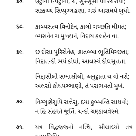
.
ઉટ્ઠાના
ઉપટ્ઠાના, ચ, સુસ્સૂસા પારિચરીયા;
૬૭
સક્કચ્ચં સિપ્પુગ્ગહણા, ગરું આરાધયે બુધો.
.
કાબ્યસત્થ
વિનોદેન, કાલો ગચ્છતિ ધીમતં;
૬૮
બ્યસનેન ચ મૂળ્હાનં, નિદાય કલહેન વા.
.
છ દોસા પુરિસેનેહ, હાતબ્બા ભૂતિમિચ્છતા;
૬૯
નિદ્દાતન્દી ભયં કોધો, આલસ્યં દીઘસુત્તતા.
નિદ્દાસીલી
સભાસીલી, અનુટ્ઠાતા ચ યો નરો;
અલસો કોધપઞ્ઞાણો, તં પરાભવતો મુખં.
.
નિગ્ગુણેસુપિ સત્તેસુ, દયા કુબ્બન્તિ સાધવો;
૭૦
ન હિ સંહરતે જુતિં, ચન્દો ચણ્ડાલવેસ્મે.
.
યત્ર
વિદ્વજ્જનો નત્થિ, સીલાઘ્યો તત્ર
૭૧