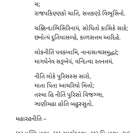
ચ;
રાજપકિણ્ણકો ચાતિ, સત્તકણ્ડે વિભૂસિનો.
ચક્કિન્દાભિસિરિનાયં, સોધિતો કાસિકે સાકે;
છનોત્યં દુતિયાસળ્હે, કાળસત્તમ આદિહે.
લોકનીતિં પવક્ખામિ, નાનાસત્થસમુદ્ધટં;
માગધેનેવ સઙ્ખેપં, વન્દિત્વા રતનત્તયં.
નીતિ લોકે પુરિસસ્સ સારો,
માતા પિતા આચરિયો મિત્તો;
તસ્મા હિ નીતિં પુરિસો વિજઞ્ઞા,
ઞાણીમહા હોતિ બહુસ્સુતો.
મહારહનીતિ –