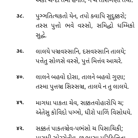
એકો ચન્દો તમો હનતિ, ન ચ તારાગણો તથા.
.
પુઞ્ઞતિત્થકતો યેન, તપો ક્વાપિ સુદુક્કરો;
૩૮
તસ્સ પુત્તો ભવે વસ્સો, સમિદ્ધો ધમ્મિકો
સુદ્ધે.
.
લાલયે પઞ્ચવસ્સાનિ, દસવસ્સાનિ તાલયે;
૩૯
પત્તેતુ સોળસે વસ્સે, પુત્તં મિત્તંવ આચરે.
.
લાલને
બહવો દોસા, તાલને બહવો ગુણા;
૪૦
તસ્મા પુત્તઞ્ચ સિસ્સઞ્ચ, તાલયે ન તુ લાલયે.
.
માગધા પાકતા ચેવ, સક્કતવોહારોપિ ચ;
૪૧
એતેસુ કોવિદો પઞ્ઞો, ધીરો પાળિં વિસોધયે.
.
સક્કતં
પાકતઞ્ચેવ-પભંસો ચ પિસાચિકી;
૪૨