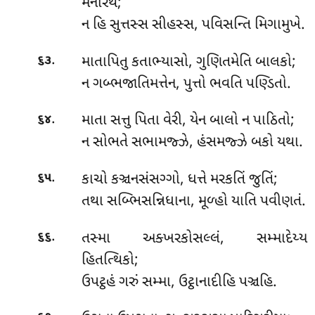
મનોરથં;
ન હિ સુત્તસ્સ સીહસ્સ, પવિસન્તિ મિગામુખે.
.
માતાપિતુ
કતાભ્યાસો, ગુણિતમેતિ બાલકો;
૬૩
ન ગબ્ભજાતિમત્તેન, પુત્તો ભવતિ પણ્ડિતો.
.
માતા સત્તુ પિતા વેરી, યેન બાલો ન પાઠિતો;
૬૪
ન સોભતે સભામજ્ઝે, હંસમજ્ઝે બકો યથા.
.
કાચો
કઞ્ચનસંસગ્ગો, ધત્તે મરકતિં જુતિં;
૬૫
તથા સબ્ભિસન્નિધાના, મૂળ્હો યાતિ પવીણતં.
.
તસ્મા અક્ખરકોસલ્લં, સમ્માદેય્ય
૬૬
હિતત્થિકો;
ઉપટ્ઠહં ગરું સમ્મા, ઉટ્ઠાનાદીહિ પઞ્ચહિ.