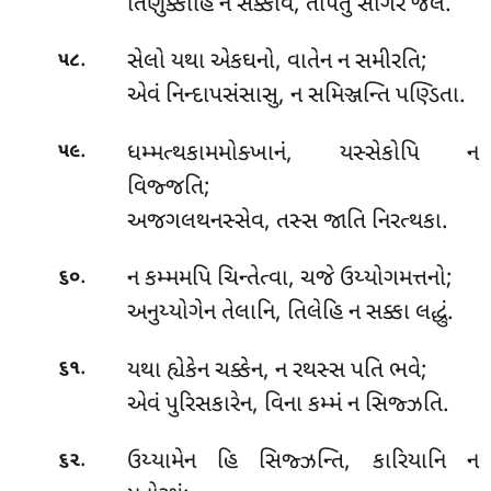
તિણુક્કાહિ ન સક્કાવ, તાપેતું સાગરે જલં.
.
સેલો યથા એકઘનો, વાતેન ન સમીરતિ;
૫૮
એવં નિન્દાપસંસાસુ, ન સમિઞ્જન્તિ પણ્ડિતા.
.
ધમ્મત્થકામમોક્ખાનં
, યસ્સેકોપિ ન
૫૯
વિજ્જતિ;
અજગલથનસ્સેવ, તસ્સ જાતિ નિરત્થકા.
.
ન કમ્મમપિ ચિન્તેત્વા, ચજે ઉય્યોગમત્તનો;
૬૦
અનુય્યોગેન તેલાનિ, તિલેહિ ન સક્કા લદ્ધું.
.
યથા
હ્યેકેન ચક્કેન, ન રથસ્સ પતિ ભવે;
૬૧
એવં પુરિસકારેન, વિના કમ્મં ન સિજ્ઝતિ.
.
ઉય્યામેન હિ સિજ્ઝન્તિ, કારિયાનિ ન
૬૨