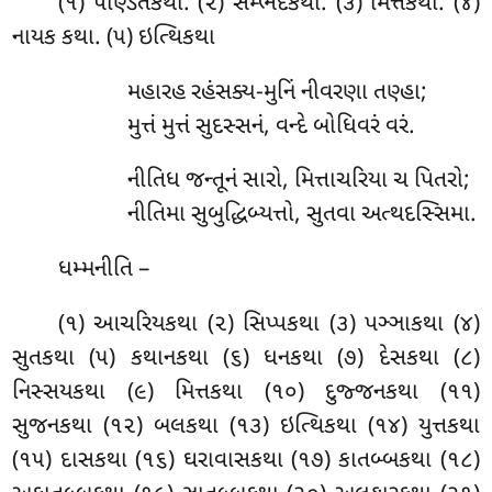
(૧) પણ્ડિતકથા. (૨) સમ્ભેદકથા. (૩) મિત્તકથા. (૪)
નાયક કથા. (૫) ઇત્થિકથા
મહારહ રહંસક્ય-મુનિં નીવરણા તણ્હા;
મુત્તં મુત્તં સુદસ્સનં, વન્દે બોધિવરં વરં.
નીતિધ જન્તૂનં સારો, મિત્તાચરિયા ચ પિતરો;
નીતિમા સુબુદ્ધિબ્યત્તો, સુતવા અત્થદસ્સિમા.
ધમ્મનીતિ –
(૧) આચરિયકથા (૨) સિપ્પકથા (૩) પઞ્ઞાકથા (૪)
સુતકથા (૫) કથાનકથા (૬) ધનકથા (૭) દેસકથા (૮)
નિસ્સયકથા (૯) મિત્તકથા (૧૦) દુજ્જનકથા (૧૧)
સુજનકથા (૧૨) બલકથા (૧૩) ઇત્થિકથા (૧૪) યુત્તકથા
(૧૫) દાસકથા (૧૬) ઘરાવાસકથા (૧૭) કાતબ્બકથા (૧૮)