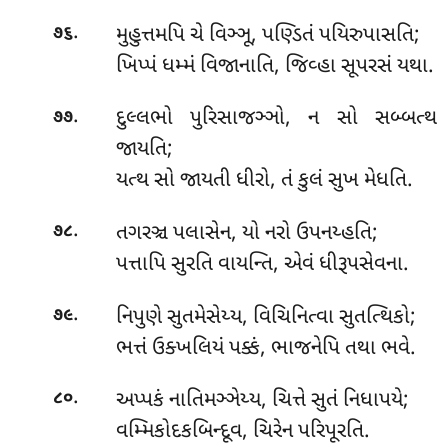
.
મુહુત્તમપિ
ચે વિઞ્ઞૂ, પણ્ડિતં પયિરુપાસતિ;
૭૬
ખિપ્પં ધમ્મં વિજાનાતિ, જિવ્હા સૂપરસં યથા.
.
દુલ્લભો પુરિસાજઞ્ઞો, ન સો સબ્બત્થ
૭૭
જાયતિ;
યત્થ સો જાયતી ધીરો, તં કુલં સુખ મેધતિ.
.
તગરઞ્ચ
પલાસેન, યો નરો ઉપનય્હતિ;
૭૮
પત્તાપિ સુરતિ વાયન્તિ, એવં ધીરૂપસેવના.
.
નિપુણે સુતમેસેય્ય, વિચિનિત્વા સુતત્થિકો;
૭૯
ભત્તં ઉક્ખલિયં પક્કં, ભાજનેપિ તથા ભવે.
.
અપ્પકં
નાતિમઞ્ઞેય્ય, ચિત્તે સુતં નિધાપયે;
૮૦
વમ્મિકોદકબિન્દૂવ, ચિરેન પરિપૂરતિ.