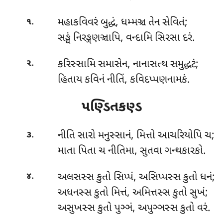
.
મહાકવિવરં
બુદ્ધં, ધમ્મઞ્ચ તેન સેવિતં;
૧
સઙ્ઘં નિરઙ્ગણઞ્ચાપિ, વન્દામિ સિરસા દરં.
.
કરિસ્સામિ સમાસેન, નાનાસત્થ સમુદ્ધટં;
૨
હિતાય કવિનં નીતિં, કવિદપ્પણનામકં.
પણ્ડિતકણ્ડ
.
નીતિ
સારો મનુસ્સાનં, મિત્તો આચરિયોપિ ચ;
૩
માતા પિતા ચ નીતિમા, સુતવા ગન્થકારકો.
.
અલસસ્સ
કુતો સિપ્પં, અસિપ્પસ્સ કુતો ધનં;
૪
અધનસ્સ કુતો મિત્તં, અમિત્તસ્સ કુતો સુખં;
અસુખસ્સ કુતો પુઞ્ઞં, અપુઞ્ઞસ્સ કુતો વરં.