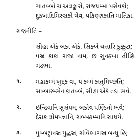
ઞાતબ્બો ચ અલઙ્કારો, રાજધમ્મા પસેવકો;
દુક્ખાદિમિસ્સકો ચેવ, પકિણ્ણકાતિ માતિકા.
રાજનીતિ –
સીહા એકં બકા એકં, સિક્ખે ચત્તારિ કુક્કુટા;
પઞ્ચ કાકા રાજા નામ, છ સુનક્ખા તીણિ
ગદ્રભા.
.
મહાકમ્મં ખુદ્દકં વા, યં કમ્મં કાતુમિચ્છતિ;
૧
સબ્બારમ્ભેન કાતબ્બં, સીહા એકં તદા ભવે.
.
ઇન્દ્રિયાનિ સુસંયમ, બકોવ પણ્ડિતો ભવે;
૨
દેસક લોમપન્નાનિ, સબ્બકમ્માનિ સાધયે.
.
પુબ્બટ્ઠાનઞ્ચ યુદ્ધઞ્ચ, સંવિભાગઞ્ચ બન્ધુ હિ;
૩