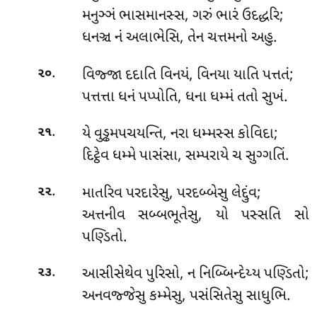
મનુઞ્ઞં ભાસમાનસ્સ, ગરું ભારં ઉદદ્ધરિ;
ધનઞ્ચ નં અલાભેસિ, તેન ચત્તમનો અહુ.
.
વિજ્જા
દદાતિ વિનયં, વિનયા યાતિ પત્તતં;
૨૦
પત્તત્તા ધનં પપ્પોતિ, ધના ધમ્મં તતો સુખં.
.
યે વુડ્ઢમપચયન્તિ, નરા ધમ્મસ્સ કોવિદા;
૨૧
દિટ્ઠેવ ધમ્મે પાસંસા, સમ્પરાયે ચ સુગ્ગતિં.
.
માતરિવ
પરદારેસુ, પરદબ્બેસુ લેદ્દુંવ;
૨૨
અત્તનીવ સબ્બભૂતેસુ, યો પસ્સતિ સો
પણ્ડિતો.
.
આસીસેથેવ
પુરિસો, ન નિબ્બિન્દેય્ય પણ્ડિતો;
૨૩
અનવજ્જેસુ કમ્મેસુ, પસંસિતેસુ સાધુભિ.