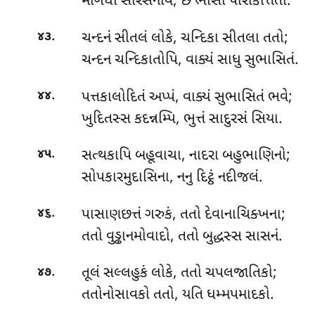
માગધી સોરસેનીવ, છ ભાસા પરિકિત્તિતા.
.
ચન્દનં
સીતલં લોકે, ચન્દિકા સીતલા તતો;
૪૩
ચન્દન ચન્દિકાતોપિ, વાક્યં સાધુ સુભાસિતં.
.
પત્તકાલોદિતં અપ્પં, વાક્યં સુભાસિતં ભવે;
૪૪
ખુદિતસ્સ કદન્નમ્પિ, ભુત્તં સાદુરસં સિયા.
.
સત્થકાપિ
બહૂવાચા, નાદરા બહુભાણિનો;
૪૫
સોપકારમુદાસિના, નનુ દિટ્ઠં નદીજલં.
.
પાસાણછત્તં ગરુકં, તતો દેવાનાચિક્ખના;
૪૬
તતો વુડ્ઢાનમોવાદો, તતો બુદ્ધસ્સ સાસનં.
.
તૂલં
સલ્લહુકં લોકે, તતો ચપલજાતિકો;
૪૭
તતોનોસાવકો તતો, યતિ ધમ્મપમાદકો.