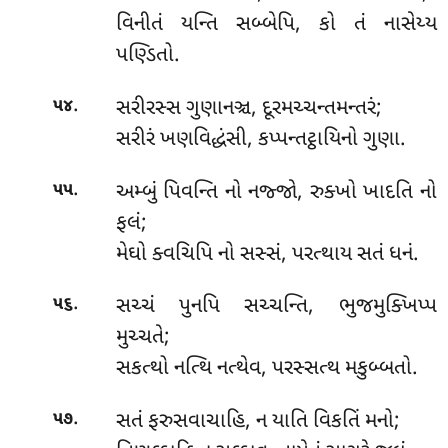
વિનીતં યન્તિ સબ્બેપિ, કો તં નાસેય્ય
પણ્ડિતો.
.
સરીરસ્સ ગુણાનઞ્ચ, દૂરમચ્ચન્તમન્તરં;
૫૪
સરીરં ખણવિદ્ધંસી, કપ્પન્તટ્ઠાયિનો ગુણા.
.
અમ્બું પિવન્તિ નો નજ્જો, રુક્ખો ખાદતિ નો
૫૫
ફલં;
મેઘો ક્વચિપિ નો સસ્સં, પરત્થાય સતં ધનં.
.
સચ્ચં પુનપિ સચ્ચન્તિ, ભુજમુક્ખિપ્પ
૫૬
મુચ્ચતે;
સકત્થો નત્થિ નત્થેવ, પરસ્સત્થ મકુબ્બતો.
.
સતં
ફરુસવાચાહિ, ન યાતિ વિકતિં મનો;
૫૭