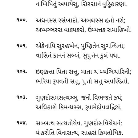
ન ખિપિતું અપાયેસુ, સિસ્સાનં વુડ્ઢિકારણા.
.
અધનસ્સ
રસંખાદો, અબલસ્સ હતો નરો;
૧૦૦
અપ્પઞ્ઞસ્સ વાક્યકરો, ઉમ્મત્તક સમાહિખો.
.
એકેનાપિ સુરુક્ખેન, પુપ્ફિતેન સુગન્ધિના;
૧૦૧
વાસિતં કાનનં સબ્બં, સુપુત્તેન કુલં યથા.
.
ઇણકત્તા
પિતા સત્તુ, માતા ચ બ્યભિચારિની;
૧૦૨
ભરિયા રૂપવતી સત્તુ, પુત્તો સત્તુ અપણ્ડિતો.
.
ગુણદોસમસત્થઞ્ઞૂ, જનો વિભજતે કથં;
૧૦૩
અધિકારો કિમન્ધસ્સ, રૂપભેદોપલદ્ધિયં.
.
સબ્બત્થ
સત્થતોયેવ, ગુણદોસવિચેચનં;
૧૦૪
યં કરોતિ વિનાસત્થં, સાહસં કિમતોધિકં.