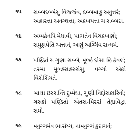
.
સબ્બદબ્બેસુ
વિજ્જેવ, દબ્બમાહુ અનુત્તરં;
૧૫
અહારત્તા અનગ્ઘત્તા, અક્ખયત્તા ચ સબ્બદા.
.
અપ્પકેનપિ મેધાવી, પાભતેન વિચક્ખણો;
૧૬
સમુટ્ઠાપેતિ અત્તાનં, અણું અગ્ગિંવ સન્ધમં.
.
પણ્ડિતે
ચ ગુણા સબ્બે, મૂળ્હે દોસા હિ કેવલં;
૧૭
તસ્મા મૂળ્હસહસ્સેસુ, પઞ્ઞો એકો
વિસેસિયતે.
.
બાલા
ઇસ્સન્તિ દુમ્મેધા, ગુણી નિદ્દોસકારિનો;
૧૮
ગરુકો પણ્ડિતો એતસ-મિસ્સં તેહ્યવિદ્વા
સમો.
.
મનુઞ્ઞમેવ
ભાસેય્ય, નામનુઞ્ઞં કુદાચનં;
૧૯