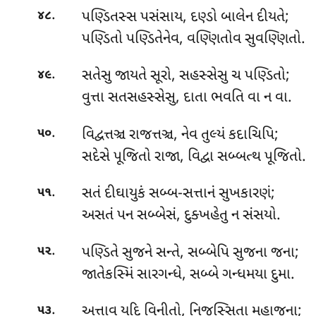
.
પણ્ડિતસ્સ પસંસાય, દણ્ડો બાલેન દીયતે;
૪૮
પણ્ડિતો પણ્ડિતેનેવ, વણ્ણિતોવ સુવણ્ણિતો.
.
સતેસુ જાયતે સૂરો, સહસ્સેસુ ચ પણ્ડિતો;
૪૯
વુત્તા સતસહસ્સેસુ, દાતા ભવતિ વા ન વા.
.
વિદ્વત્તઞ્ચ રાજત્તઞ્ચ, નેવ તુલ્યં કદાચિપિ;
૫૦
સદેસે પૂજિતો રાજા, વિદ્વા સબ્બત્થ પૂજિતો.
.
સતં
દીઘાયુકં સબ્બ-સત્તાનં સુખકારણં;
૫૧
અસતં પન સબ્બેસં, દુક્ખહેતુ ન સંસયો.
.
પણ્ડિતે સુજને સન્તે, સબ્બેપિ સુજના જના;
૫૨
જાતેકસ્મિં સારગન્ધે, સબ્બે ગન્ધમયા દુમા.
.
અત્તાવ યદિ વિનીતો, નિજસ્સિતા મહાજના;
૫૩