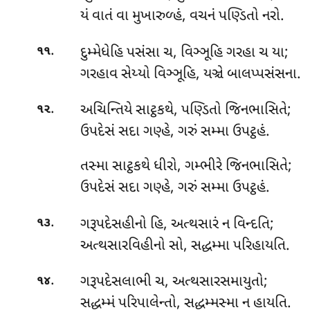
યં વાતં વા મુખારુળ્હં, વચનં પણ્ડિતો નરો.
.
દુમ્મેધેહિ પસંસા ચ, વિઞ્ઞૂહિ ગરહા ચ યા;
૧૧
ગરહાવ સેય્યો વિઞ્ઞૂહિ, યઞ્ચે બાલપ્પસંસના.
.
અચિન્તિયે
સાટ્ઠકથે, પણ્ડિતો જિનભાસિતે;
૧૨
ઉપદેસં સદા ગણ્હે, ગરું સમ્મા ઉપટ્ઠહં.
તસ્મા સાટ્ઠકથે ધીરો, ગમ્ભીરે જિનભાસિતે;
ઉપદેસં સદા ગણ્હે, ગરું સમ્મા ઉપટ્ઠહં.
.
ગરૂપદેસહીનો
હિ, અત્થસારં ન વિન્દતિ;
૧૩
અત્થસારવિહીનો સો, સદ્ધમ્મા પરિહાયતિ.
.
ગરૂપદેસલાભી ચ, અત્થસારસમાયુતો;
૧૪
સદ્ધમ્મં પરિપાલેન્તો, સદ્ધમ્મસ્મા ન હાયતિ.