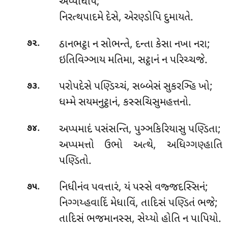
અપ્પધિપિ;
નિરત્થપાદમે દેસે, એરણ્ડોપિ દુમાયતે.
.
ઠાનભટ્ઠા ન સોભન્તે, દન્તા કેસા નખા નરા;
૭૨
ઇતિવિઞ્ઞાય મતિમા, સટ્ઠાનં ન પરિચ્ચજે.
.
પરોપદેસે
પણ્ડિચ્ચં, સબ્બેસં સુકરઞ્હિ ખો;
૭૩
ધમ્મે સયમનુટ્ઠાનં, કસ્સચિસુમહત્તનો.
.
અપ્પમાદં પસંસન્તિ, પુઞ્ઞકિરિયાસુ પણ્ડિતા;
૭૪
અપ્પમત્તો ઉભો અત્થે, અધિગ્ગણ્હાતિ
પણ્ડિતો.
.
નિધીનંવ
પવત્તારં, યં પસ્સે વજ્જદસ્સિનં;
૭૫
નિગ્ગય્હવાદિં મેધાવિં, તાદિસં પણ્ડિતં ભજે;
તાદિસં ભજમાનસ્સ, સેય્યો હોતિ ન પાપિયો.