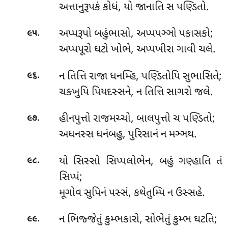
અત્તાનુરૂપકં કોધં, યો જાનાતિ સ પણ્ડિતો.
.
અપ્પરૂપો
બહુંભાસો, અપ્પપઞ્ઞો પકાસકો;
૯૫
અપ્પપૂરો ઘટો ખોભે, અપ્પખીરા ગાવી ચલે.
.
ન તિત્તિ રાજા ધનમ્હિ, પણ્ડિતોપિ સુભાસિતે;
૯૬
ચક્ખુપિ પિયદસ્સને, ન તિત્તિ સાગરો જલે.
.
હીનપુત્તો
રાજમચ્ચો, બાલપુત્તો ચ પણ્ડિતો;
૯૭
અધનસ્સ ધનંબહુ, પુરિસાનં ન મઞ્ઞથ.
.
યો
સિસ્સો સિપ્પલોભેન, બહું ગણ્હાતિ તં
૯૮
સિપ્પં;
મૂગોવ સુપિનં પસ્સં, કથેતુમ્પિ ન ઉસ્સહે.
.
ન ભિજ્જેતું કુમ્ભકારો, સોભેતું કુમ્ભ ઘટતિ;
૯૯