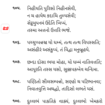
.
નિહીયતિ
પુરિસો નિહીનસેવી,
૧૦૫
ન ચ હાયેથ કદાચિ તુલ્યસેવી;
સેટ્ઠમુપનમં ઉદેતિ ખિપ્પં,
📜
તસ્મા અત્તનો ઉત્તરિં ભજે.
.
પચ્ચુપ્પન્નઞ્ચ
યો ધમ્મં, તત્થ તત્થ વિપસ્સતિ;
૧૦૬
અસંહીરં અસંકુપ્પં, તં વિદ્વા મનુબ્રૂહયે.
.
છન્દા દોસા ભયા મોહા, યો ધમ્મં નાતિવત્તતિ;
૧૦૭
આપૂરતિ તસ્સ યસો, સુક્કપક્ખેવ ચન્દિમા.
.
પણ્ડિતો
સીલસમ્પન્નો, સણ્હો ચ પટિભાનવા;
૧૦૮
નિવાતવુત્તિ અથદ્ધો, તાદિસો લભતે યસં.
.
દુલ્લભં
પાકતિકં વાક્યં, દુલ્લભો ખેમકરો
૧૦૯