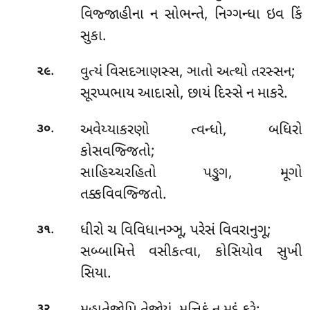
વિજ્જાહીના ન સોભન્તે, નિગ્ગન્ધા ઇવ કિં
સુકા.
.
વુત્યં
વિસદઞાણસ્સ, ઞાતો અત્થો તરસ્સન;
૨૯
સૂરપ્પભાય આદાસો, છાયં દિસ્સે ન માકરે.
.
અવેય્યાકરણો ત્વન્ધો, બધિરો
૩૦
કોસવજ્જિતો;
સાહિચ્ચરહિતો પઙ્ગુ, મૂગો
તક્કવિવજ્જિતો.
.
ધીરો
ચ વિવિધાનઞ્ઞૂ, પરેસં વિવરાનુગૂ;
૩૧
સબ્બામિત્તે વસીકત્વા, કોસિયોવ સુખી
સિયા.
.
૩૨