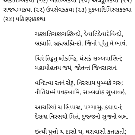
અકાતબ્બકથા (૧૯) ઞાતબ્બકથા (૨૦) અલઙ્કારકથા (૨૧)
રાજધમ્મકથા (૨૨) ઉપસેવકકથા (૨૩) દુક્ખાદિમિસ્સકકથા
(૨૪) પકિણ્ણકકથા
ચક્કાતિચક્કચક્કિન્દો, દેવાતિદેવાદેવિન્દો,
બ્રહ્માતિ બ્રહ્મબ્રહ્મિન્દો, જિનો પૂરેતુ મે ભાવં.
ચિરં તિટ્ઠતુ લોકમ્હિ, ધંસકં સબ્બપાણિનં;
મહામોહતમં જયં, જોતન્તં જિનસાસનં.
વન્દિત્વા રતનં સેટ્ઠં, નિસ્સાય પુબ્બકે ગરુ;
નીતિધમ્મં પવક્ખામિ, સબ્બલોક સુખાવહં.
આચરિયો ચ સિપ્પઞ્ચ, પઞ્ઞાસુતકથાધનં;
દેસઞ્ચ નિસ્સયો મિત્તં, દુજ્જનો સુજનો બલં.
ઇત્થી પુત્તો ચ દાસો ચ, ઘરાવાસો કતાકતો;