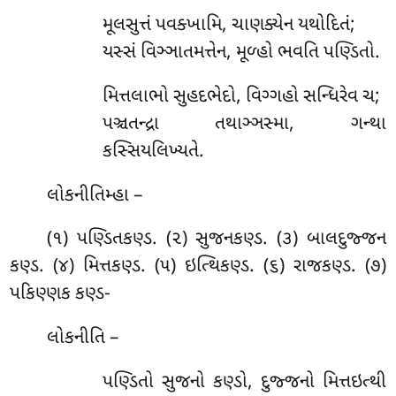
મૂલસુત્તં પવક્ખામિ, ચાણક્યેન યથોદિતં;
યસ્સં વિઞ્ઞાતમત્તેન, મૂળ્હો ભવતિ પણ્ડિતો.
મિત્તલાભો સુહદભેદો, વિગ્ગહો સન્ધિરેવ ચ;
પઞ્ચતન્દ્રા તથાઞ્ઞસ્મા, ગન્થા
કસ્સિયલિખ્યતે.
લોકનીતિમ્હા –
(૧) પણ્ડિતકણ્ડ. (૨) સુજનકણ્ડ. (૩) બાલદુજ્જન
કણ્ડ. (૪) મિત્તકણ્ડ. (૫) ઇત્થિકણ્ડ. (૬) રાજકણ્ડ. (૭)
પકિણ્ણક કણ્ડ-
લોકનીતિ –
પણ્ડિતો સુજનો કણ્ડો, દુજ્જનો મિત્તઇત્થી