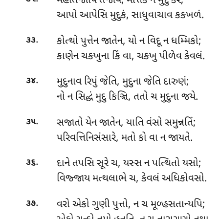
મહાતેજોપિ
તેજોયં, મત્તિકં ન મુદું કરે;
આપો આપેસિ મુદુકં, સાધુવાચાવ કક્ખળં.
.
કોત્થો પુત્તેન જાતેન, યો ન વિદૂ ન ધમ્મિકો;
૩૩
કાણેન ચક્ખુના કિં વા, ચક્ખુ પીળેવ કેવલં.
.
મુદુનાવ
રિપું જેતિ, મુદુના જેતિ દારુણં;
૩૪
નો ન સિદ્ધં મુદુ કિઞ્ચિ, તતો ચ મુદુના જયે.
.
સજાતો યેન જાતેન, યાતિ વંસો સમુન્નતિં;
૩૫
પરિવત્તિનિસંસારે, મતો કો વા ન જાયતે.
.
દાને
તપસિ સૂરે ચ, યસ્સ ન પત્થિતો યસો;
૩૬
વિજ્જાય મત્થલાભે ચ, કેવલં અધિકોવસો.
.
વરો એકો ગુણી પુત્તો, ન ચ મૂળ્હસતાન્યપિ;
૩૭