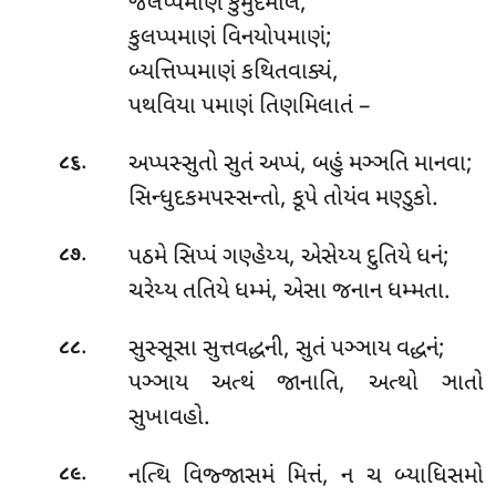
જલપ્પમાણં કુમુદમાલં,
કુલપ્પમાણં વિનયોપમાણં;
બ્યત્તિપ્પમાણં કથિતવાક્યં,
પથવિયા પમાણં તિણમિલાતં –
.
અપ્પસ્સુતો
સુતં અપ્પં, બહું મઞ્ઞતિ માનવા;
૮૬
સિન્ધુદકમપસ્સન્તો, કૂપે તોયંવ મણ્ડુકો.
.
પઠમે સિપ્પં ગણ્હેય્ય, એસેય્ય દુતિયે ધનં;
૮૭
ચરેય્ય તતિયે ધમ્મં, એસા જનાન ધમ્મતા.
.
સુસ્સૂસા
સુત્તવદ્ધની, સુતં પઞ્ઞાય વદ્ધનં;
૮૮
પઞ્ઞાય અત્થં જાનાતિ, અત્થો ઞાતો
સુખાવહો.
.
નત્થિ
વિજ્જાસમં મિત્તં, ન ચ બ્યાધિસમો
૮૯