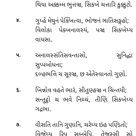
થિયા અક્કમ્મ ભુત્તઞ્ચ, સિક્ખે ચત્તારિ કુક્કુટો.
.
ગુય્હે મેથુનં પેક્ખિત્વા, ભોજનં ઞાતિસઙ્ગહો;
૪
વિલોકા પેક્ખનાલસ્યં, પઞ્ચ સિક્ખેય્ય
વાયસા.
.
અનાલસ્સંતિસવન્તાસો, સુનિદ્ધા
૫
સુપ્પબોધના;
દળ્હભત્તિ ચ સૂરઞ્ચ, છ એતેસ્વાનતો ગુણો.
.
ખિન્નોવ વહતે ભારં, સીતુણ્હઞ્ચ ન ચિન્તયી;
૬
સન્તુટ્ઠો ચ ભવે નિચ્ચં, તીણિ સિક્ખેય્ય
ગદ્રભા.
.
વીસતિ તાનિ ગુણાનિ, ચરેય્ય ઇહ પણ્ડિતો;
૭
વિજેય્ય રિપૂ સબ્બેપિ, તેજસ્સી સો