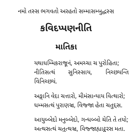
નમો તસ્સ ભગવતો અરહતો સમ્માસમ્બુદ્ધસ્સ
કવિદપ્પણનીતિ
માતિકા
યથાધમ્મિકરાજૂનં, અમચ્ચા ચ પુરોહિતા;
નીતિસત્થં સુનિસ્સાય, નિચ્છયન્તિ
વિનિચ્છયં.
અઙ્ગાનિ વેદા ચત્તારો, મીમંસાન્યાય વિત્થારો;
ધમ્મસત્થં પુરાણઞ્ચ, વિજ્જા હેતા ચતુદ્દસ.
આયુબ્બેદો મનુબ્બેદો, ગન્ધબ્બો ચેતિ તે તયો;
અત્થસત્થં ચતુત્થઞ્ચ, વિજ્જાહ્યાટ્ઠરસ મતા.