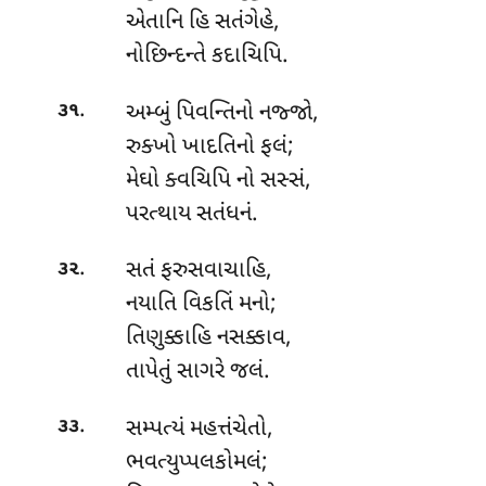
એતાનિ હિ સતંગેહે,
નોછિન્દન્તે કદાચિપિ.
.
અમ્બું પિવન્તિનો નજ્જો,
૩૧
રુક્ખો ખાદતિનો ફલં;
મેઘો ક્વચિપિ નો સસ્સં,
પરત્થાય સતંધનં.
.
સતં ફરુસવાચાહિ,
૩૨
નયાતિ વિકતિં મનો;
તિણુક્કાહિ નસક્કાવ,
તાપેતું સાગરે જલં.
.
સમ્પત્યં
મહત્તંચેતો,
૩૩
ભવત્યુપ્પલકોમલં;