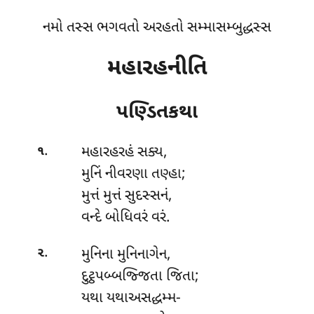
નમો તસ્સ ભગવતો અરહતો સમ્માસમ્બુદ્ધસ્સ
મહારહનીતિ
પણ્ડિતકથા
.
મહારહરહં
સક્ય,
૧
મુનિં નીવરણા તણ્હા;
મુત્તં મુત્તં સુદસ્સનં,
વન્દે બોધિવરં વરં.
.
મુનિના
મુનિનાગેન,
૨
દુટ્ઠપબ્બજ્જિતા જિતા;
યથા યથાઅસદ્ધમ્મ-