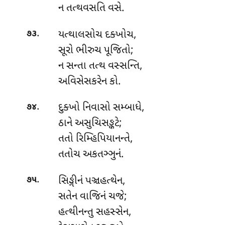
ન તત્થવસતિ વસે.
.
યત્થાલસોચ દક્ખોચ,
૭૩
સૂરો ભીરુચ પૂજિતો;
ન સન્તા તત્થ વસ્સન્તિ,
અવિસેસકરેન કો.
.
દુક્ખો
નિવાસો સમ્બાધે,
૭૪
ઠાને અસુચિસઙ્કટે;
તતો રિમ્હિપિયાનન્તે,
તતોચ અકતઞ્ઞુનં.
.
સિઙ્ગીનં પઞ્ચહત્થેન,
૭૫
સતેન વાજિનં ચજે;
હત્થીનન્તુ સહસ્સેન,