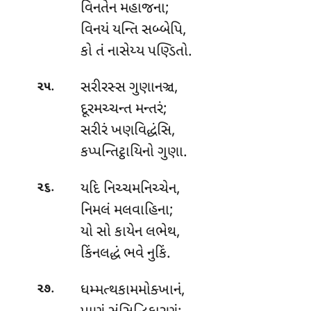
વિનતેન મહાજના;
વિનયં યન્તિ સબ્બેપિ,
કો તં નાસેય્ય પણ્ડિતો.
.
સરીરસ્સ
ગુણાનઞ્ચ,
૨૫
દૂરમચ્ચન્ત મન્તરં;
સરીરં ખણવિદ્ધંસિ,
કપ્પન્તિટ્ઠાયિનો ગુણા.
.
યદિ નિચ્ચમનિચ્ચેન,
૨૬
નિમલં મલવાહિના;
યો સો કાયેન લભેથ,
કિંનલદ્ધં ભવે નુકિં.
.
ધમ્મત્થકામમોક્ખાનં,
૨૭