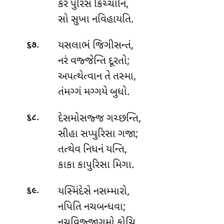
કરં પુરિસ કિચ્ચાનિ,
સો સુખા નવિહાયતિ.
.
યસલાભં જિગીસન્તં,
૬૭
નરં વજ્જેન્તિ દૂરતો;
અપત્થેત્વાન તે તસ્મા,
તંમગ્ગં મગ્ગયે બુધો.
.
દેસમોસજ્જ ગચ્છન્તિ,
૬૮
સીહા સપ્પુરિસા ગજા;
તત્થેવ નિધનં યન્તિ,
કાકા કાપુરિસા મિગા.
.
યસ્મિંદેસે
નસમ્મારો,
૬૯
નપિતિ નચબન્ધવા;
નચવિજ્જાગમો કોચિ,