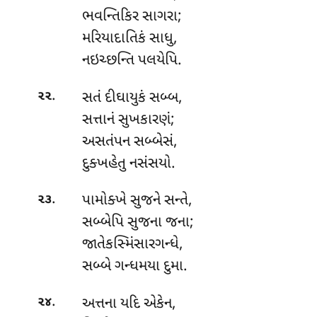
ભવન્તિકિર સાગરા;
મરિયાદાતિકં સાધુ,
નઇચ્છન્તિ પલયેપિ.
.
સતં દીઘાયુકં સબ્બ,
૨૨
સત્તાનં સુખકારણં;
અસતંપન સબ્બેસં,
દુક્ખહેતુ નસંસયો.
.
પામોક્ખે
સુજને સન્તે,
૨૩
સબ્બેપિ સુજના જના;
જાતેકસ્મિંસારગન્ધે,
સબ્બે ગન્ધમયા દુમા.
.
અત્તના યદિ એકેન,
૨૪