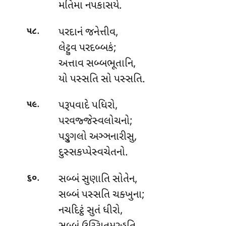
મતિમા નપકાસયે.
.
પરદાનં જનેત્તીવ,
૫૮
લેટ્ટુવ પરદબ્બકં;
અત્તાવ સબ્બભૂતાનિ,
યો પસ્સતિ સો પસ્સતિ.
.
પરૂપવાદે પધિરો,
૫૯
પરવજ્જેસ્વલોચનો;
પઙ્ગુલો અઞ્ઞનારીસુ,
દુસ્સકપ્પેસ્વચેતનો.
.
સબ્બં સુણાતિ સોતેન,
૬૦
સબ્બં પસ્સતિ ચક્ખુના;
નચદિટ્ઠં સુતં ધીરો,