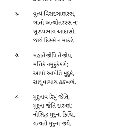
.
વુત્યં
વિસદઞાણસ્સ,
૬
ઞાતો અત્થોતરસ્સ ન;
સુરપ્પભાય આદાસો,
છાયં દિસ્સે ન માકરે.
.
મહાતેજોપિ તેજોયં,
૭
મત્તિકં નમુદુકંકરો;
આપો આપેતિ મુદુકં,
સાધુવાચાચ કક્ખળં.
.
મુદુનાવ
રિપું જેતિ,
૮
મુદુના જેતિ દારુણં;
નોસિદ્ધં મુદુના કિઞ્ચિ,
યત્વતો મુદુના જયે.