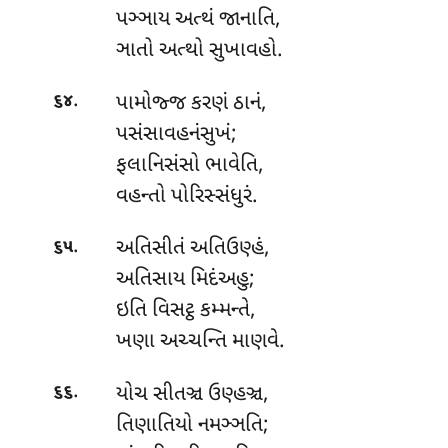
પઞ્ઞાય અત્થં જાનાતિ,
ઞાતો અત્થો સુખાવહો.
.
પામોજ્જ
કરણં ઠાનં,
૬૪
પસંસાવહનંસુખં;
ફલાનિસંસો ભાવેતિ,
વહન્તો પોરિસ્સંધુરં.
.
અતિસીતં અતિઉણ્હં,
૬૫
અતિસાય મિદંઅહુ;
ઇતિ વિસટ્ઠ કમ્મન્તે,
ખણા અચ્ચન્તિ માણવે.
.
યોચ
સીતઞ્ચ ઉણ્હઞ્ચ,
૬૬
તિણાતિયો નમઞ્ઞતિ;