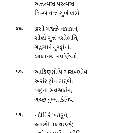
અત્તત્થઞ્ચ પરત્થઞ્ચ,
નિબ્બાનન્તં સુખં લભે.
.
હંસો મજ્ઝે નકાકાનં,
૪૯
સીહો ગુન્નં નસોભતિ;
ગદ્રભાનં તુરઙ્ગોનો,
બાલાનઞ્ચ નપણ્ડિતો.
.
આકિણ્ણોપિ
અસબ્ભીવ,
૫૦
અસંસટ્ઠોવ ભદ્દકો;
બહુના સન્નજાતેન,
ગચ્છે નુમ્મત્તકેનિધ.
.
નદીતિરે ખતેકૂપે,
૫૧
અરણીતાલવણ્ટકે;