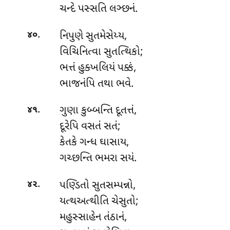
ચન્દે પસ્સતિ લઞ્છનં.
.
નિપુણે
સુતમેસેય્ય,
૪૦
વિચિનિત્વા સુતત્થિકો;
ભત્તં હુક્ખલિયં પક્કં,
ભાજનંપિ તથા ભવે.
.
ગુણા કુબ્બન્તિ દૂતત્તં,
૪૧
દૂરેપિ વસતં સતં;
કેતકે ગન્ધ ઘાસાય,
ગચ્છન્તિ ભમરા સયં.
.
પણ્ડિતો સુતસમ્પન્નો,
૪૨
યત્થઅત્થીતિ ચેસુતો;
મહુસ્સાહેન તંઠાનં,