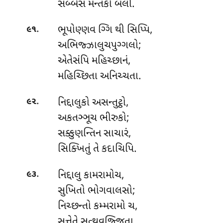
સબ્બેસ મન્તકો બલી.
.
ભૂપોણ્ણવ
ગ્ગિ થી સિપ્પિ,
૯૧
અભિજ્ઝાલુચપુગ્ગલો;
એતેસંપિ મહિચ્છાનં,
મહિચ્છિતા અનિચ્ચતા.
.
નિદ્દાલુકો અસન્તુટ્ઠો,
૯૨
અકતઞ્ઞૂચ ભીરુકો;
સક્કુણન્તિન સાચારં,
સિક્ખિતું તે કદાચિપિ.
.
નિદ્દાલુ
કામરામોચ,
૯૩
સુખિતો ભોગવાલસો;
નિચ્છન્તો કમ્મરામો ચ,
સત્તેતે સત્થવજ્જિતા.