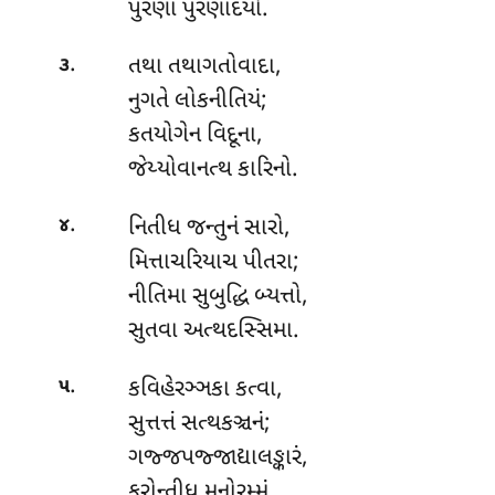
પુરણા પુરણાદયો.
.
તથા તથાગતોવાદા,
૩
નુગતે લોકનીતિયં;
કતયોગેન વિદૂના,
જેય્યોવાનત્થ કારિનો.
.
નિતીધ
જન્તુનં સારો,
૪
મિત્તાચરિયાચ પીતરા;
નીતિમા સુબુદ્ધિ બ્યત્તો,
સુતવા અત્થદસ્સિમા.
.
કવિહેરઞ્ઞકા કત્વા,
૫
સુત્તત્તં સત્થકઞ્ચનં;
ગજ્જપજ્જાદ્યાલઙ્કારં,
કરોન્તીધ મનોરમ્મં.