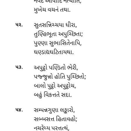
નવદે આપાદિ નત્થીતિ,
મુખેચ વચનં તથા.
.
સુતસન્નિચ્ચયા
ધીરા,
૫૨
તુણ્હિભૂતા અપુચ્છિતા;
પુણ્ણા સુભાસિતેનાપિ,
ઘણ્ડાદ્યઘટિતાયથા.
.
અપુટ્ઠો પણ્ડિતો ભેરી,
૫૩
પજ્જુન્નો હોતિ પુચ્છિતો;
બાલો પુટ્ઠો અપુટ્ઠોચ,
બહું વિકત્તતે સદા.
.
સમ્પન્નગુણા લઙ્કારો,
૫૪
સબ્બસત્ત હિતાવહો;
નચરેય્ય પરત્તત્થં,