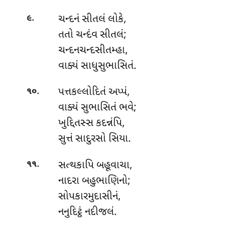
.
ચન્દનં સીતલં લોકે,
૯
તતો ચન્દંવ સીતલં;
ચન્દનચન્દસીતમ્હા,
વાક્યં સાધુસુભાસિતં.
.
પત્તકલ્લોદિતં
અપ્પં,
૧૦
વાક્યં સુભાસિતં ભવે;
ખુદ્દિતસ્સ કદન્નંપિ,
સુત્તં સાદુરસો સિયા.
.
સત્થકાપિ બહૂવાચા,
૧૧
નાદરા બહુભાણિનો;
સોપકારમુદાસીનં,
નનુદિટ્ઠં નદીજલં.