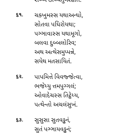
સબ્બં ઉચ્ચિતુમરહતિ.
.
ચક્ખુમસ્સ યથાઅન્ધો,
૬૧
સોતવા પધિરોયથા;
પઞ્ઞાવાસ્સ યથામૂગો,
બલવા દુબ્બલોરિવ;
અથ અત્થેસમુપ્પન્ને,
સયેથ મતસાયિતં.
.
પાપમિત્તે
વિવજ્જેત્વા,
૬૨
ભજેય્યુ ત્તમપુગ્ગલં;
ઓવાદેચસ્સ તિટ્ઠેય્ય,
પત્થેન્તો અચલંસુખં.
.
સુસુસા સુતવડ્ઢનં,
૬૩
સુતં પઞ્ઞાયવડ્ઢનં;