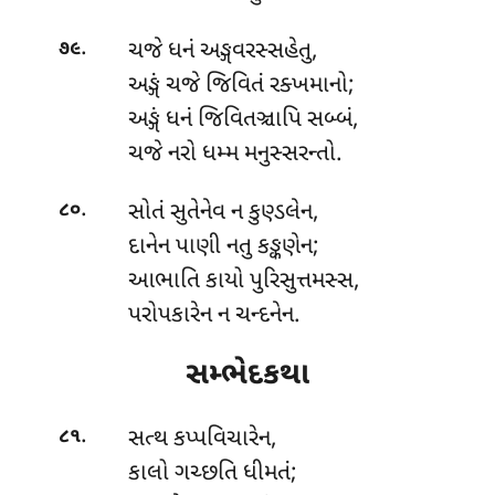
.
ચજે ધનં અઙ્ગવરસ્સહેતુ,
૭૯
અઙ્ગં ચજે જિવિતં રક્ખમાનો;
અઙ્ગં ધનં જિવિતઞ્ચાપિ સબ્બં,
ચજે નરો ધમ્મ મનુસ્સરન્તો.
.
સોતં
સુતેનેવ ન કુણ્ડલેન,
૮૦
દાનેન પાણી નતુ કઙ્કણેન;
આભાતિ કાયો પુરિસુત્તમસ્સ,
પરોપકારેન ન ચન્દનેન.
સમ્ભેદકથા
.
સત્થ
કપ્પવિચારેન,
૮૧
કાલો ગચ્છતિ ધીમતં;