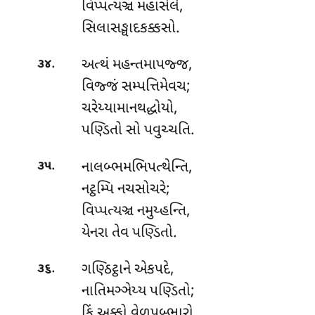
વિપ્પત્યઞ્ચ મહાસેલે,
સિલાસઙ્ઘાદકક્કસો.
.
અત્થં મહન્તમાપજ્જ,
૩૪
વિજ્જં સમ્પત્તિમેવચ;
ચરેય્યામાનથદ્ધોયો,
પણ્ડિતો સો પવુચ્ચતિ.
.
નાલબ્ભમભિપત્થેન્તિ
,
૩૫
નટ્ઠમ્પિ નચસોચરે;
વિપ્પત્યઞ્ચ નમુય્હન્તિ,
યેનરા તેવ પણ્ડિતો.
.
ગણ્ઠિટ્ઠાને એકપદે,
૩૬
નાતિમઞ્ઞેય્ય પણ્ડિતો;
કિં અક્કો વેળુપબ્ભારો,