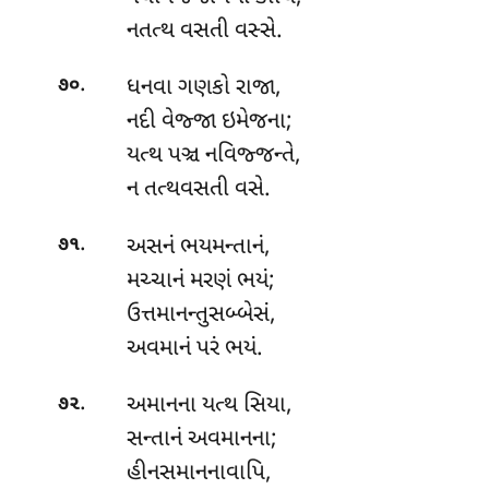
નતત્થ વસતી વસ્સે.
.
ધનવા ગણકો રાજા,
૭૦
નદી વેજ્જા ઇમેજના;
યત્થ પઞ્ચ નવિજ્જન્તે,
ન તત્થવસતી વસે.
.
અસનં
ભયમન્તાનં,
૭૧
મચ્ચાનં મરણં ભયં;
ઉત્તમાનન્તુસબ્બેસં,
અવમાનં પરં ભયં.
.
અમાનના યત્થ સિયા,
૭૨
સન્તાનં અવમાનના;
હીનસમાનનાવાપિ,