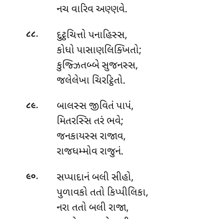
નચ વારિવ અણ્ણવે.
.
દુટ્ઠચિત્તો
પનાહિસ્સ,
૮૮
કોધો પાસાણલિક્ખિતો;
કુજ્ઝિતબ્બે સુજનસ્સ,
જલેલેખા ચિરટ્ઠિતો.
.
બાલસ્સ જીવિતં પાપં,
૮૯
મિતરસ્સિ તરં ભવે;
જનકાયસ્સ રાજાવ,
રાજધમ્મોવ રાજુનં.
.
સપ્પાદાનં બલી સીહો,
૯૦
પુળાવકો તતો કિપ્પીલિકા,
નરા તતો બલી રાજા,