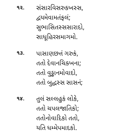
.
સંસારવિસરુક્ખસ્સ
,
૧૨
દ્વયમેવામતંફલં;
સુભાસિતસ્સસારાદો,
સાધૂહિરસમાગમો.
.
પાસાણછત્તં ગરુકં,
૧૩
તતો દેવાનચિક્ખના;
તતો વુડ્ઢાનમોવાદો,
તતો બુદ્ધસ્સ સાસનં;
.
તુલં
સલ્લહુકં લોકે,
૧૪
તતો ચપલજાતિકો;
તતોનોવાદિકો તતો,
યતિ ધમ્મેપમાદકો.