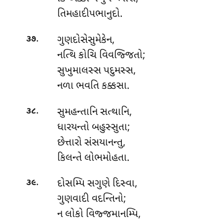
તિમહાદીપભાનુદો.
.
ગુણદોસેસુમેકેન,
૩૭
નત્થિ કોચિ વિવજ્જિતો;
સુખુમાલસ્સ પદુમસ્સ,
નળા ભવતિ કક્કસા.
.
સુમહન્તાનિ
સત્થાનિ,
૩૮
ધારયન્તો બહુસ્સુતા;
છેત્તારો સંસયાનન્તુ,
કિલન્તે લોભમોહતા.
.
દોસમ્પિ સગુણે દિસ્વા,
૩૯
ગુણવાદી વદન્તિનો;
ન લોકો વિજ્જમાનમ્પિ,