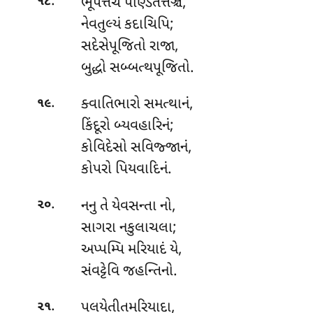
.
ભૂપત્તંચ પણ્ડિતત્તઞ્ચ,
૧૮
નેવતુલ્યં કદાચિપિ;
સદેસેપૂજિતો રાજા,
બુદ્ધો સબ્બત્થપૂજિતો.
.
ક્વાતિભારો
સમત્થાનં,
૧૯
કિંદૂરો બ્યવહારિનં;
કોવિદેસો સવિજ્જાનં,
કોપરો પિયવાદિનં.
.
નનુ તે યેવસન્તા નો,
૨૦
સાગરા નકુલાચલા;
અપ્પમ્પિ મરિયાદં યે,
સંવટ્ટેવિ જહન્તિનો.
.
પલયેતીતમરિયાદા
,
૨૧