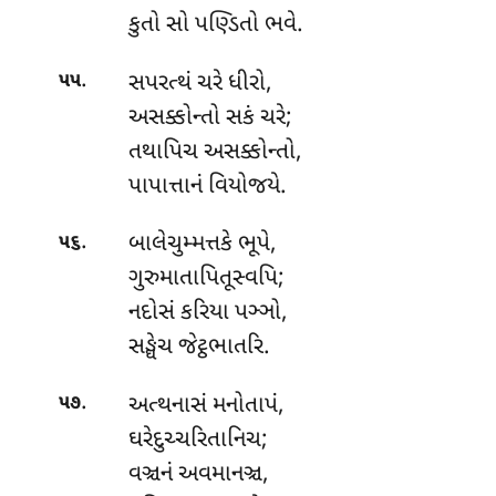
કુતો સો પણ્ડિતો ભવે.
.
સપરત્થં
ચરે ધીરો,
૫૫
અસક્કોન્તો સકં ચરે;
તથાપિચ અસક્કોન્તો,
પાપાત્તાનં વિયોજયે.
.
બાલેચુમ્મત્તકે ભૂપે,
૫૬
ગુરુમાતાપિતૂસ્વપિ;
નદોસં કરિયા પઞ્ઞો,
સઙ્ઘેચ જેટ્ઠભાતરિ.
.
અત્થનાસં
મનોતાપં,
૫૭
ઘરેદુચ્ચરિતાનિચ;
વઞ્ચનં અવમાનઞ્ચ,