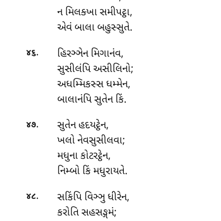
ન મિલક્ખા સમીપટ્ઠા,
એવં બાલા બહુસ્સુતે.
.
હિરઞ્ઞેન મિગાનંવ,
૪૬
સુસીલંપિ અસીલિનો;
અધમ્મિકસ્સ ધમ્મેન,
બાલાનંપિ સુતેન કિં.
.
સુતેન
હદયટ્ઠેન,
૪૭
ખલો નેવસુસીલવા;
મધુના કોટરટ્ઠેન,
નિમ્બો કિં મધુરાયતે.
.
સકિંપિ વિઞ્ઞુ ધીરેન,
૪૮
કરોતિ સહસઙ્ગમં;