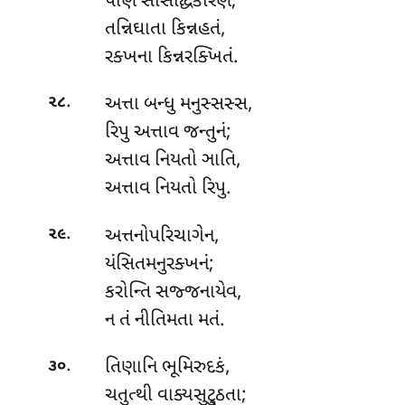
પાણં સંસિદ્ધિકારણં;
તન્નિઘાતા કિન્નહતં,
રક્ખના કિન્નરક્ખિતં.
.
અત્તા
બન્ધુ મનુસ્સસ્સ,
૨૮
રિપુ અત્તાવ જન્તુનં;
અત્તાવ નિયતો ઞાતિ,
અત્તાવ નિયતો રિપુ.
.
અત્તનોપરિચાગેન,
૨૯
યંસિતમનુરક્ખનં;
કરોન્તિ સજ્જનાયેવ,
ન તં નીતિમતા મતં.
.
તિણાનિ
ભૂમિરુદકં,
૩૦
ચતુત્થી વાક્યસુટ્ઠુતા;