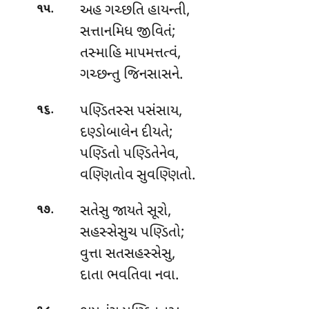
.
અહ ગચ્છતિ હાયન્તી,
૧૫
સત્તાનમિધ જીવિતં;
તસ્માહિ માપમત્તત્વં,
ગચ્છન્તુ જિનસાસને.
.
પણ્ડિતસ્સ પસંસાય,
૧૬
દણ્ડોબાલેન દીયતે;
પણ્ડિતો પણ્ડિતેનેવ,
વણ્ણિતોવ સુવણ્ણિતો.
.
સતેસુ
જાયતે સૂરો,
૧૭
સહસ્સેસુચ પણ્ડિતો;
વુત્તા સતસહસ્સેસુ,
દાતા ભવતિવા નવા.