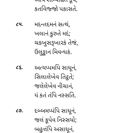
અપિ સમ્પિહિતે કૂપે,
કતવિજ્જો પકાસતે.
.
મદન્તદમનં સત્થં,
૮૫
ખલાનં કુરુતે મદં;
ચક્ખુસઙ્ખારકં તેજં,
ઉલુઙ્કાન મિવન્ધકં.
.
અત્યપ્પમપિ
સાધૂનં,
૮૬
સિલાલેખેવ તિટ્ઠતે;
જલેલેખેવ નીચાનં,
યં કતં તંપિ નસ્સતિ.
.
દબ્બમપ્પંપિ સાધૂનં,
૮૭
જલં કૂપેવ નિસ્સયો;
બહુત્તંપિ અસાધૂનં,