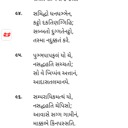
.
સમિદ્ધો ધનધઞ્ઞેન,
૯૪
કટ્ઠો દકતિણગ્ગિહિ;
સબ્બતો દુગ્ગતેનટ્ઠો,
📜
તસ્મા નદુક્કતં કરે.
.
પુઞ્ઞપાપફલં
યો ચે,
૯૫
નસદ્ધહતિ સચ્ચતો;
સો વે ખિપ્પંવ અત્તાનં,
આદાસતલમાનયે.
.
સમ્પરાયિકમત્થં યો,
૯૬
નસદ્ધહતિ ચેપિસો;
આવાસે સગ્ગ ગામીનં,
માક્કભે કિંનપસ્સતિ.