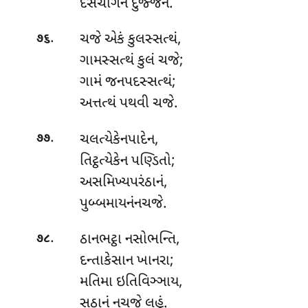
દેસચાગેન દુજ્જને.
.
ચજે
એકં કુલસ્સત્થં,
૭૬
ગામસ્સત્થં કુલં ચજે;
ગામં જનપદસ્સત્થં;
અત્તત્થં પથવી ચજે.
.
ચલત્યેકેનપાદેન,
૭૭
તિટ્ઠત્યેકેન પણ્ડિતો;
અસમિખ્યપરંઠાનં,
પુબ્બમાયનંનચજે.
.
ઠાનભટ્ઠા
નસોભન્તિ,
૭૮
દન્તાકેસાન ખાનરા;
મતિમા ઇતિવિઞ્ઞાય,
સઠાનં નચજે લહું.