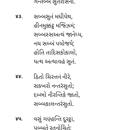
ગન્તબ્બં સુતરેસિના.
.
સબ્બસુતં
મધીયેથ,
૪૩
હીનમુક્કટ્ઠ મજ્ઝિમં;
સબ્બસ્સઅત્થં જાનેય્ય,
નચ સબ્બં પયોજયે;
હોતિ તાદિસકોકાલો,
યત્થ અત્થાવહં સુતં.
.
ઠિતો ચિરત્તનં નીરે,
૪૪
સક્ખરો નન્તરંસુતો;
દબ્ભો નીરન્તિકે જાતો,
સબ્બકાલન્તરંસુતો.
.
વસું
ગણ્હન્તિ દૂરટ્ઠા,
૪૫
પબ્બતે રતનોચિતે;