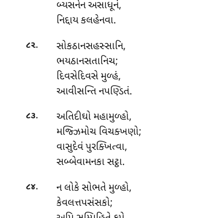
બ્યસનેન અસાધૂનં,
નિદ્દાય કલહેનવા.
.
સોકઠાનસહસ્સાનિ,
૮૨
ભયઠાનસતાનિચ;
દિવસેદિવસે મુળ્હં,
આવીસન્તિ નપણ્ડિતં.
.
અતિદીઘો
મહામુળ્હો,
૮૩
મજ્ઝિમોચ વિચક્ખણો;
વાસુદેવં પુરક્ખિત્વા,
સબ્બેવામનકા સટ્ઠા.
.
ન લોકે સોભતે મુળ્હો,
૮૪
કેવલત્તપસંસકો;