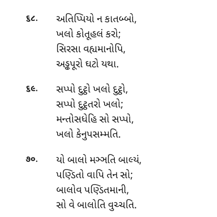
.
અતિપ્પિયો ન કાતબ્બો,
૬૮
ખલો કોતૂહલં કરો;
સિરસા વહ્યમાનોપિ,
અડ્ઢપૂરો ઘટો યથા.
.
સપ્પો દુટ્ઠો ખલો દુટ્ઠો,
૬૯
સપ્પો દુટ્ઠતરો ખલો;
મન્તોસધેહિ સો સપ્પો,
ખલો કેનુપસમ્મતિ.
.
યો બાલો મઞ્ઞતિ બાલ્યં,
૭૦
પણ્ડિતો વાપિ તેન સો;
બાલોવ પણ્ડિતમાની,
સો વે બાલોતિ વુચ્ચતિ.