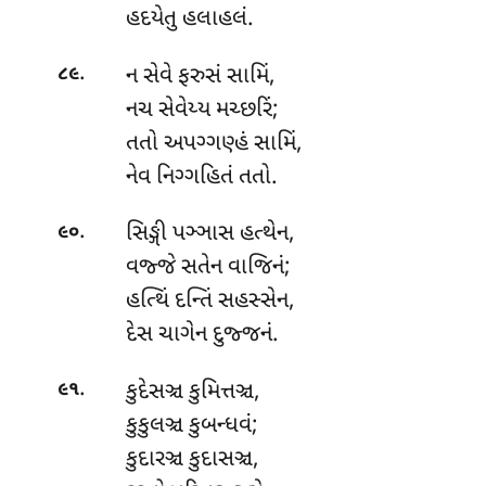
હદયેતુ હલાહલં.
.
ન સેવે ફરુસં સામિં,
૮૯
નચ સેવેય્ય મચ્છરિં;
તતો અપગ્ગણ્હં સામિં,
નેવ નિગ્ગહિતં તતો.
.
સિઙ્ગી પઞ્ઞાસ હત્થેન,
૯૦
વજ્જે સતેન વાજિનં;
હત્થિં
દન્તિં સહસ્સેન,
દેસ ચાગેન દુજ્જનં.
.
કુદેસઞ્ચ કુમિત્તઞ્ચ,
૯૧
કુકુલઞ્ચ કુબન્ધવં;
કુદારઞ્ચ કુદાસઞ્ચ,