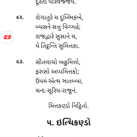
દૂરતો પરિવજ્જયે.
.
રોગાતુરે ચ દુબ્ભિક્ખે,
૯૨
બ્યસને સત્તુ વિગ્ગહે;
📜
રાજદ્વારે સુસાને ચ,
યે તિટ્ઠન્તિ સુમિત્તકા.
.
સીતવાચો બહુમિત્તો,
૯૩
ફરુસો અપ્પમિત્તકો;
ઉપમં એત્થ ઞાતબ્બા,
ચન્દ-સૂરિય-રાજૂનં.
મિત્તકણ્ડો નિટ્ઠિતો.
૫. ઇત્થિકણ્ડો