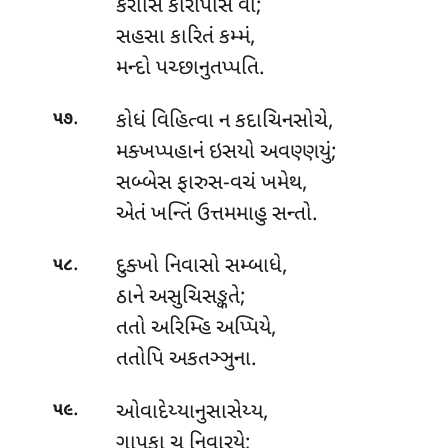
કરોસિ કારાપેસિ વા;
સહસા કારિતં કમ્મં,
મન્દો પચ્છાનુતપ્પતિ.
.
કોધં વિહિત્વા ન કદાચિનસોચે,
૫૭
મક્ખપ્પહાનં ઇસયો અવણ્ણયું;
સબ્બેસ
ફારુસ-વચં ખમેથ,
એતં ખન્તિં ઉત્તમમાહુ સન્તો.
.
દુક્ખો નિવાસો સમ્બાધે,
૫૮
ઠાને અસુચિસઙ્કતે;
તતો અરિમ્હિ અપ્પિયે,
તતોપિ અકતઞ્ઞુના.
.
ઓવાદેય્યાનુસાસેય્ય,
૫૯
ગાપકા ચ નિવારયે;