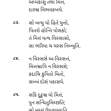
અપ્પકાસુ તથા મિત્તં,
દારઞ્ચ વિભવક્ખયે.
.
સો બન્ધુ યો હિતે યુત્તો,
૮૩
પિતરો હોન્તિ પોસકો;
તં મિત્તં યત્થ વિસ્સાસો,
સા ભરિયા ચ યસ્સ નિબ્બૂતિ.
.
ન વિસ્સસે અ-વિસ્સત્તં,
૮૪
મિત્તઞ્ચાપિ ન વિસ્સસે;
કદાચિ કુપિતો મિતો,
સબ્બં દોસં પકાસયે.
.
સકિં દુટ્ઠઞ્ચ યો મિત્તં,
૮૫
પુન સન્ધિતુમિચ્છતિ;
સો
મચ્ચું ઉપગણ્હાતિ,