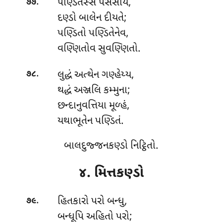
.
પણ્ડિતસ્સ પસંસાય,
૭૭
દણ્ડો બાલેન દીયતે;
પણ્ડિતો પણ્ડિતેનેવ,
વણ્ણિતોવ સુવણ્ણિતો.
.
લુદ્ધં અત્થેન ગણ્હેય્ય,
૭૮
થદ્ધં અઞ્જલિ કમ્મુના;
છન્દાનુવત્તિયા મૂળ્હં,
યથાભૂતેન પણ્ડિતં.
બાલદુજ્જનકણ્ડો નિટ્ઠિતો.
૪. મિત્તકણ્ડો
.
હિતકારો પરો બન્ધુ,
૭૯
બન્ધૂપિ અહિતો પરો;