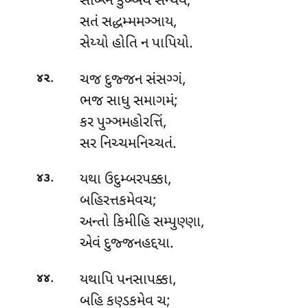
સબ્ભિ કુબ્બેથ સન્થવં;
સતં સદ્ધમ્મમઞ્ઞાય,
સેય્યો હોતિ ન પાપિયો.
.
ચજ દુજ્જન સંસગ્ગં,
૪૨
ભજ સાધુ સમાગમં;
કર પુઞ્ઞમહોરત્તિં,
સર નિચ્ચમનિચ્ચતં.
.
યથા
ઉદુમ્બરપક્કા,
૪૩
બહિરત્તકમેવચ;
અન્તો કિમીહિ સમ્પુણ્ણા,
એવં દુજ્જનહદ્દયા.
.
યથાપિ પનસાપક્કા,
૪૪
બહિ કણ્ડકમેવ ચ;