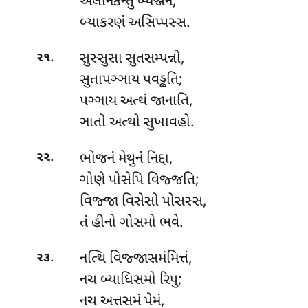
અલોનકન્તુ બ્યઞ્જનં,
બ્યાકરણં અસિપ્પસ્સ.
.
સુસ્સુસા સુતસમ્પન્નો,
૨૧
સુતાપઞ્ઞાય પવડ્ઢતિ;
પઞ્ઞાય અત્થં જાનાતિ,
ઞાતો અત્થો સુખાવહો.
.
ભોજનં મેથુનં નિદ્દા,
૨૨
ગોણે પોસેપિ વિજ્જતિ;
વિજ્જા વિસેસો પોસસ્સ,
તં હીનો ગોસમો ભવે.
.
નત્થિ વિજ્જાસમંમિત્તં,
૨૩
નચ બ્યાધિસમો રિપુ;
નચ
અત્તસમં પેમં,