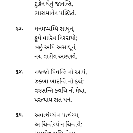
દુહેન
ધેનું જાનન્તિ,
ભાસમાનેન પણ્ડિતં.
.
ધનમપ્પમ્પિ સાધૂનં,
૬૩
કૂપે વારિવ નિસ્સયો;
બહું અપિ અસાધૂનં,
નચ વારીવ અણ્ણવે.
.
નજ્જો પિવન્તિ નો આપં,
૬૪
રુક્ખા ખાદન્તિ નો ફલં;
વસ્સન્તિ ક્વચિ નો મેઘા,
પરત્થાય સતં ધનં.
.
અપત્થેય્યં ન પત્થેય્ય,
૬૫
અ ચિન્તેય્યં ન ચિન્તયે;