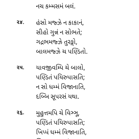
નચ કમ્મસમં બલં.
.
હંસો મજ્ઝે ન કાકાનં,
૨૪
સીહો ગુન્નં ન સોભતે;
ગદ્રભમજ્ઝે તુરઙ્ગો,
બાલમજ્ઝે ચ પણ્ડિતો.
.
યાવજીવમ્પિ ચે બાલો,
૨૫
પણ્ડિતં પયિરુપાસતિ;
ન સો ધમ્મં વિજાનાતિ,
દબ્બિ સૂપરસં યથા.
.
મુહુત્તમપિ ચે વિઞ્ઞૂ,
૨૬
પણ્ડિતં પયિરુપાસતિ;
ખિપ્પં ધમ્મં વિજાનાતિ,