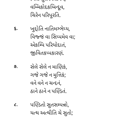
વમ્મિકોદકબિન્દૂવ,
ચિરેન પરિપૂરતિ.
.
ખુદ્દોતિ નાતિમઞ્ઞેય્ય,
૬
વિજ્જં વા સિપ્પમેવ વા;
એકમ્પિ પરિયોદાતં,
જીવિતકપ્પકારણં.
.
સેલે સેલે ન માણિકં,
૭
ગજે ગજે ન મુત્તિકં;
વને વને ન ચન્દનં,
ઠાને ઠાને ન પણ્ડિતં.
.
પણ્ડિતો સુતસમ્પન્નો,
૮
યત્થ અત્થીતિ ચે સુતો;