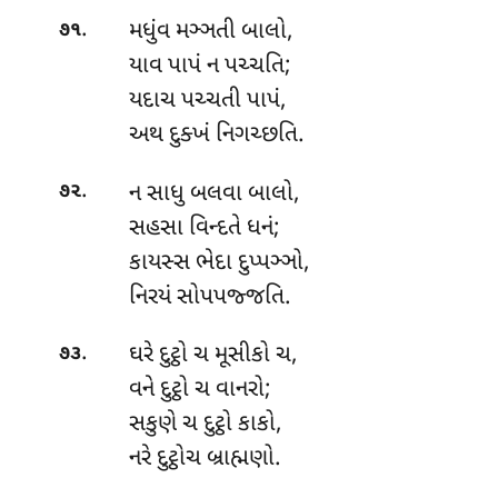
.
મધુંવ મઞ્ઞતી બાલો,
૭૧
યાવ પાપં ન પચ્ચતિ;
યદાચ
પચ્ચતી પાપં,
અથ દુક્ખં નિગચ્છતિ.
.
ન સાધુ બલવા બાલો,
૭૨
સહસા વિન્દતે ધનં;
કાયસ્સ ભેદા દુપ્પઞ્ઞો,
નિરયં સોપપજ્જતિ.
.
ઘરે દુટ્ઠો ચ મૂસીકો ચ,
૭૩
વને દુટ્ઠો ચ વાનરો;
સકુણે ચ દુટ્ઠો કાકો,
નરે દુટ્ઠોચ બ્રાહ્મણો.