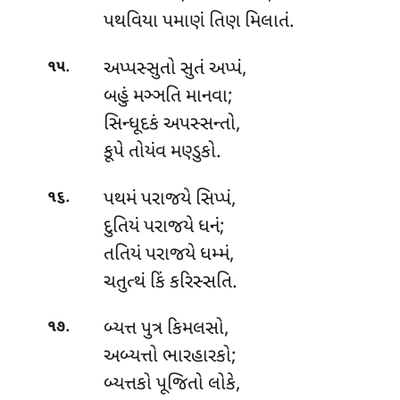
પથવિયા પમાણં તિણ મિલાતં.
.
અપ્પસ્સુતો સુતં અપ્પં,
૧૫
બહું મઞ્ઞતિ માનવા;
સિન્ધૂદકં અપસ્સન્તો,
કૂપે તોયંવ મણ્ડુકો.
.
પથમં પરાજયે સિપ્પં,
૧૬
દુતિયં પરાજયે ધનં;
તતિયં પરાજયે ધમ્મં,
ચતુત્થં કિં કરિસ્સતિ.
.
બ્યત્ત પુત્ર કિમલસો,
૧૭
અબ્યત્તો ભારહારકો;
બ્યત્તકો પૂજિતો લોકે,