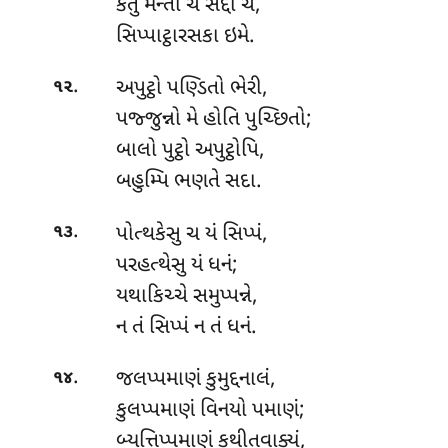
કેતુ મન્તા ચ સદ્દા ચ,
સિપ્પાટ્ઠારસકા ઇમે.
.
અપુટ્ઠો પણ્ડિતો ભેરી,
૧૨
પજ્જુન્નો મે હોતિ પુચ્છિતો;
બાલો પુટ્ઠો અપુટ્ઠોપિ,
બહુમ્પિ ભણતે સદા.
.
પોત્થકેસુ ચ યં સિપ્પં,
૧૩
પરહત્થેસુ યં ધનં;
યથાકિચ્ચે
સમુપ્પન્ને,
ન તં સિપ્પં ન તં ધનં.
.
જલપ્પમાણં કુમુદ્દનાલં,
૧૪
કુલપ્પમાણં વિનયો પમાણં;
બ્યત્તિપ્પમાણં કથીતવાક્યં,