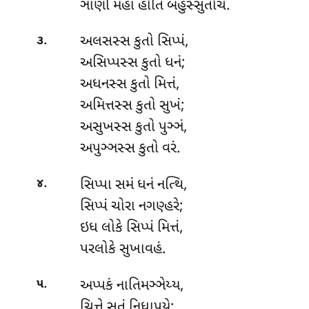
ઞાણી મહા હોતિ બહુસ્સુતોચ.
.
અલસસ્સ કુતો સિપ્પં,
૩
અસિપ્પસ્સ કુતો ધનં;
અધનસ્સ કુતો મિત્તં,
અમિત્તસ્સ કુતો સુખં;
અસુખસ્સ
કુતો પુઞ્ઞં,
અપુઞ્ઞસ્સ કુતો વરં.
.
સિપ્પા સમં ધનં નત્થિ,
૪
સિપ્પં ચોરા નગણ્હરે;
ઇધ લોકે સિપ્પં મિત્તં,
પરલોકે સુખાવહં.
.
અપ્પકં નાતિમઞ્ઞેય્ય,
૫
ચિત્તે સુતં નિધાપયે;