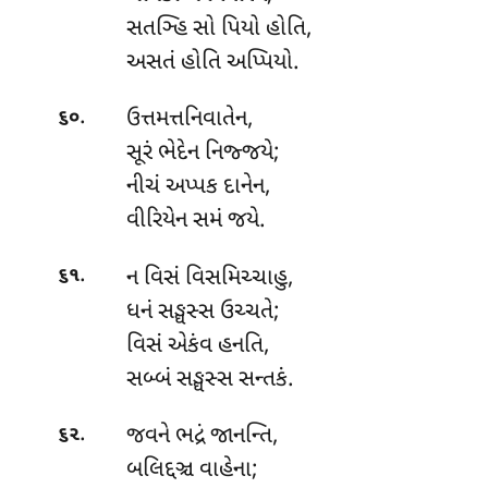
સતઞ્હિ સો પિયો હોતિ,
અસતં હોતિ અપ્પિયો.
.
ઉત્તમત્તનિવાતેન,
૬૦
સૂરં ભેદેન નિજ્જયે;
નીચં અપ્પક દાનેન,
વીરિયેન સમં જયે.
.
ન વિસં વિસમિચ્ચાહુ,
૬૧
ધનં સઙ્ઘસ્સ ઉચ્ચતે;
વિસં એકંવ હનતિ,
સબ્બં સઙ્ઘસ્સ સન્તકં.
.
જવને ભદ્રં જાનન્તિ,
૬૨
બલિદ્દઞ્ચ વાહેના;