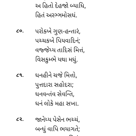
અ હિતો દેહજો બ્યાધિ,
હિતં અરઞ્ઞમોસધં.
.
પરોક્ખે ગુણ-હન્તારં,
૮૦
પચ્ચક્ખે પિયવાદિનં;
વજ્જેય્ય
તાદિસં મિત્તં,
વિસકુમ્ભે યથા મધું.
.
ધનહીને ચજે મિત્તો,
૮૧
પુત્તદારા સહોદરા;
ધનવન્તંવ સેવન્તિ,
ધનં લોકે મહા સખા.
.
જાનેય્ય પેસેન ભચ્ચં,
૮૨
બન્ધું વાપિ ભયાગતે;