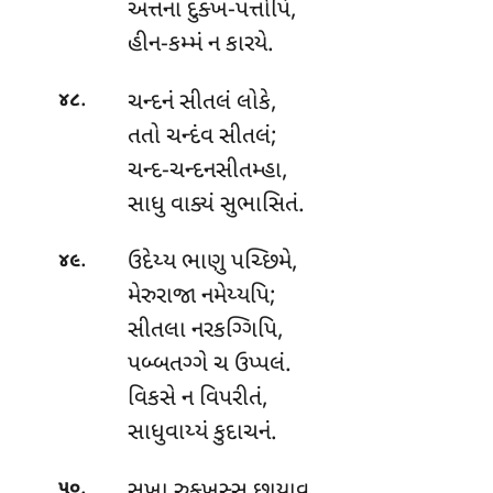
અત્તના દુક્ખ-પત્તોપિ,
હીન-કમ્મં ન કારયે.
.
ચન્દનં
સીતલં લોકે,
૪૮
તતો ચન્દંવ સીતલં;
ચન્દ-ચન્દનસીતમ્હા,
સાધુ વાક્યં સુભાસિતં.
.
ઉદેય્ય ભાણુ પચ્છિમે,
૪૯
મેરુરાજા નમેય્યપિ;
સીતલા નરકગ્ગિપિ,
પબ્બતગ્ગે ચ ઉપ્પલં.
વિકસે ન વિપરીતં,
સાધુવાય્યં કુદાચનં.
.
સુખા રુક્ખસ્સ છાયાવ,
૫૦