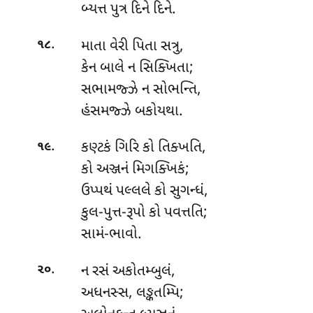
બ્યત્ત પુત્ર દિને દિને.
.
માતા વેરી પિતા સત્રુ,
૧૮
કેન બાલે ન સિક્ખિતા;
સભામજ્ઝે
ન સોભન્તિ,
હંસમજ્ઝે બકોયથા.
.
કણ્ટકં ગિરિ કો તિક્ખતિ,
૧૯
કો અઞ્જનં મિગક્ખિકં;
ઉપ્પથં પલ્લલે કો સુગન્ધં,
કુલ-પુત્ત-રૂપો કો પવત્તતિ;
સામં-ભાવો.
.
ન રસં અકોતમ્બુલં,
૨૦
અધનસ્સ, લઙ્કતમ્પિ;