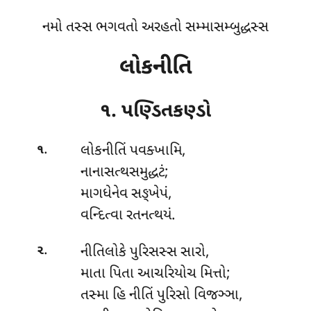
નમો તસ્સ ભગવતો અરહતો સમ્માસમ્બુદ્ધસ્સ
લોકનીતિ
૧. પણ્ડિતકણ્ડો
.
લોકનીતિં
પવક્ખામિ,
૧
નાનાસત્થસમુદ્ધટં;
માગધેનેવ સઙ્ખેપં,
વન્દિત્વા રતનત્થયં.
.
નીતિલોકે પુરિસસ્સ સારો,
૨
માતા પિતા આચરિયોચ મિત્તો;
તસ્મા હિ નીતિં પુરિસો વિજઞ્ઞા,