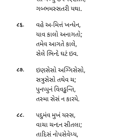
ગબ્ભમસ્સતરી યથા.
.
વહે અ-મિત્તં ખન્ધેન,
૮૬
યાવ કાલો અનાગતો;
તમેવ આગતે કાલે,
સેલે ભિન્દે ઘટં ઇવ.
.
ઇણસેસો અગ્ગિસેસો,
૮૭
સત્રુસેસો તથેવ ચ;
પુનપ્પુનં વિવડ્ઢન્તિ,
તસ્મા સેસં ન કારયે.
.
પદુમંવ મુખં યસ્સ,
૮૮
વાચા ચન્દન સીતલા;
તાદિસં નોપસેવેય્ય,