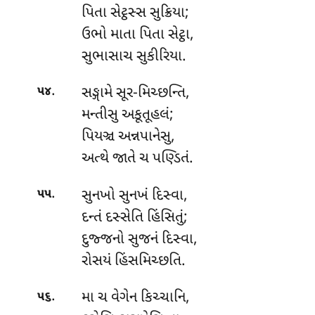
પિતા સેટ્ઠસ્સ સુક્રિયા;
ઉભો માતા પિતા સેટ્ઠા,
સુભાસાચ સુકીરિયા.
.
સઙ્ગામે સૂર-મિચ્છન્તિ,
૫૪
મન્તીસુ અકૂતૂહલં;
પિયઞ્ચ અન્નપાનેસુ,
અત્થે જાતે ચ પણ્ડિતં.
.
સુનખો સુનખં દિસ્વા,
૫૫
દન્તં દસ્સેતિ હિંસિતું;
દુજ્જનો સુજનં દિસ્વા,
રોસયં હિંસમિચ્છતિ.
.
મા ચ વેગેન કિચ્ચાનિ,
૫૬