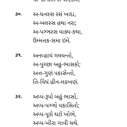
.
અ-ધનસ્સ રસં ખાદા,
૩૦
અ-બલસ્સ હથા નરા;
અ-પઞ્ઞસ્સ વાક્ય-કથા,
ઉમ્મત્તક-સમા ઇમે.
.
અનવ્હાયં ગમયન્તો,
૩૧
અ-પુચ્છા બહુ-ભાસકો;
અત્ત-ગુણં પકાસેન્તો,
તિ-વિધં હીન-લક્ખણં.
.
અપ્પ-રૂપો બહું ભાસો,
૩૨
અપ્પ-પઞ્ઞો પકાસિતો;
અપ્પ-પૂરો ઘટો ખોભે,
અપ્પ-ખીરા ગાવી ચથે.