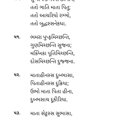
તતો ઞાતિ માતા પિતુ;
તતો આચરિયો રઞ્ઞો,
તતો બુદ્ધસ્સનેકધા.
.
ભમરા પુપ્ફમિચ્છન્તિ,
૫૧
ગુણમિચ્છન્તિ સુજના;
મક્ખિકા પૂતિમિચ્છન્તિ,
દોસમિચ્છન્તિ દુજ્જના.
.
માતાહીનસ્સ દુબ્ભાસા,
૫૨
પિતાહીનસ્સ દુક્રિયા;
ઉભો
માતા પિતા હીના,
દુબ્ભસાચ દુકીરિયા.
.
માતા સેટ્ઠસ્સ સુભાસા,
૫૩