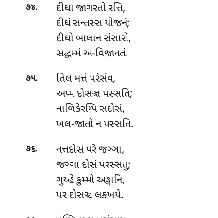
.
દીઘા જાગરતો રત્તિ,
૭૪
દીઘં સન્તસ્સ યોજનં;
દીઘો બાલાન સંસારો,
સદ્ધમ્મં અ-વિજાનતં.
.
તિલ મત્તં પરેસંવ,
૭૫
અપ્પ દોસઞ્ચ પસ્સતિ;
નાળિકેરમ્પિ સદોસં,
ખલ-જાતો ન પસ્સતિ.
.
નત્તદોસં પરે જઞ્ઞા,
૭૬
જઞ્ઞા દોસં પરસ્સતુ;
ગુય્હે
કુમ્મો અઙ્ગાનિ,
પર દોસઞ્ચ લક્ખયે.