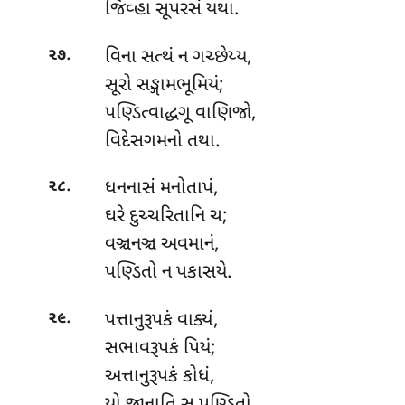
જિવ્હા સૂપરસં યથા.
.
વિના સત્થં ન ગચ્છેય્ય,
૨૭
સૂરો સઙ્ગામભૂમિયં;
પણ્ડિત્વાદ્ધગૂ વાણિજો,
વિદેસગમનો તથા.
.
ધનનાસં મનોતાપં,
૨૮
ઘરે દુચ્ચરિતાનિ ચ;
વઞ્ચનઞ્ચ
અવમાનં,
પણ્ડિતો ન પકાસયે.
.
પત્તાનુરૂપકં વાક્યં,
૨૯
સભાવરૂપકં પિયં;
અત્તાનુરૂપકં કોધં,
યો જાનાતિ સ પણ્ડિતો.