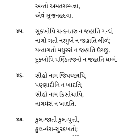
અન્તો અમતસમ્પન્ના,
એવં સુજનહદયા.
.
સુક્ખોપિ ચન્દનતરુ ન જહાતિ ગન્ધં,
૪૫
નાગો ગતો નરમુખે ન જહાતિ લીળં;
યન્તાગતો મધુરસં ન જહાતિ ઉચ્છુ,
દુક્ખોપિ પણ્ડિતજનો ન જહાતિ ધમ્મં.
.
સીહો નામ જિઘચ્છાપિ,
૪૬
પણ્ણાદીનિ ન ખાદતિ;
સીહો નામ કિસોચાપિ,
નાગમંસં ન ખાદતિ.
.
કુલ-જાતો કુલ-પુત્તો,
૪૭
કુલ-વંસ-સુરક્ખતો;