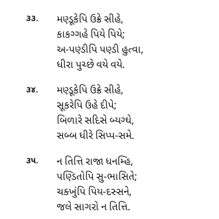
.
મણ્ડૂકેપિ ઉક્રે સીહે,
૩૩
કાકગ્ગહે પિયે પિયે;
અ-પણ્ડીપિ
પણ્ડી હુત્વા,
ધીરા પુચ્છે વયે વયે.
.
મણ્ડૂકેપિ ઉક્રે સીહે,
૩૪
સૂકરેપિ ઉહે દીપે;
બિળારે સદિસે બ્યગ્ઘે,
સબ્બ ધીરે સિપ્પ-સમે.
.
ન તિત્તિ રાજા ધનમ્હિ,
૩૫
પણ્ડિતોપિ સુ-ભાસિતે;
ચક્ખુંપિ પિય-દસ્સને,
જલે સાગરો ન તિત્તિ.