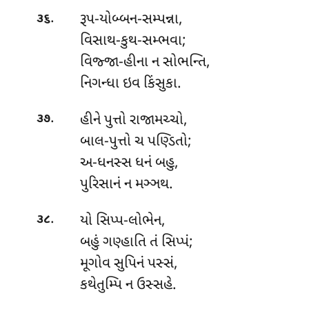
.
રૂપ-યોબ્બન-સમ્પન્ના,
૩૬
વિસાથ-કુથ-સમ્ભવા;
વિજ્જા-હીના ન સોભન્તિ,
નિગન્ધા ઇવ કિંસુકા.
.
હીને પુત્તો રાજામચ્ચો,
૩૭
બાલ-પુત્તો ચ પણ્ડિતો;
અ-ધનસ્સ ધનં બહુ,
પુરિસાનં ન મઞ્ઞથ.
.
યો સિપ્પ-લોભેન,
૩૮
બહું ગણ્હાતિ તં સિપ્પં;
મૂગોવ
સુપિનં પસ્સં,
કથેતુમ્પિ ન ઉસ્સહે.