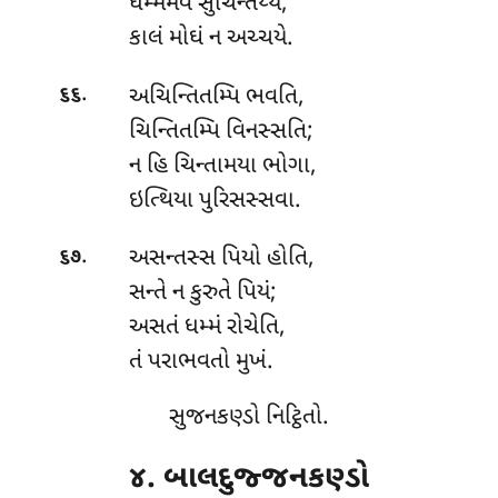
ધમ્મમેવ સુચિન્તેય્ય,
કાલં મોઘં ન અચ્ચયે.
.
અચિન્તિતમ્પિ ભવતિ,
૬૬
ચિન્તિતમ્પિ વિનસ્સતિ;
ન હિ ચિન્તામયા ભોગા,
ઇત્થિયા પુરિસસ્સવા.
.
અસન્તસ્સ પિયો હોતિ,
૬૭
સન્તે ન કુરુતે પિયં;
અસતં
ધમ્મં રોચેતિ,
તં પરાભવતો મુખં.
સુજનકણ્ડો નિટ્ઠિતો.
૪. બાલદુજ્જનકણ્ડો