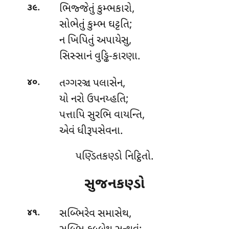
.
ભિજ્જેતું કુમ્ભકારો,
૩૯
સોભેતું કુમ્ભ ઘટ્ટતિ;
ન ખિપિતું અપાયેસુ,
સિસ્સાનં વુડ્ઢિ-કારણા.
.
તગ્ગરઞ્ચ પલાસેન,
૪૦
યો નરો ઉપનય્હતિ;
પત્તાપિ સુરભિ વાયન્તિ,
એવં ધીરૂપસેવના.
પણ્ડિતકણ્ડો નિટ્ઠિતો.
સુજનકણ્ડો
.
સબ્ભિરેવ સમાસેથ,
૪૧