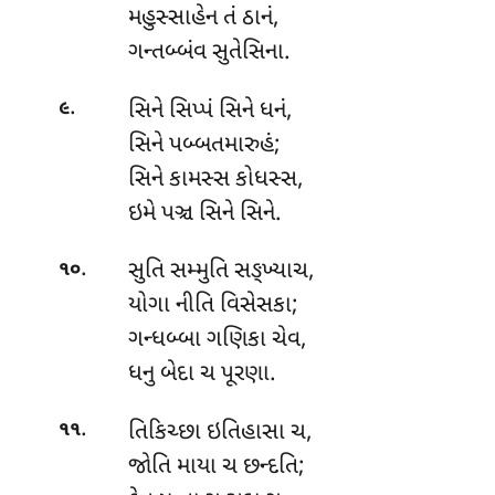
મહુસ્સાહેન
તં ઠાનં,
ગન્તબ્બંવ સુતેસિના.
.
સિને સિપ્પં સિને ધનં,
૯
સિને પબ્બતમારુહં;
સિને કામસ્સ કોધસ્સ,
ઇમે પઞ્ચ સિને સિને.
.
સુતિ સમ્મુતિ સઙ્ખ્યાચ,
૧૦
યોગા નીતિ વિસેસકા;
ગન્ધબ્બા ગણિકા ચેવ,
ધનુ બેદા ચ પૂરણા.
.
તિકિચ્છા ઇતિહાસા ચ,
૧૧
જોતિ માયા ચ છન્દતિ;