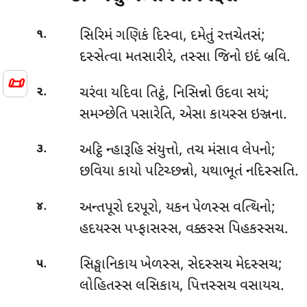
.
સિરિમં
ગણિકં દિસ્વા, દમેતું રત્તચેતસં;
૧
દસ્સેત્વા મતસારીરં, તસ્સા જિનો ઇદં બ્રવિ.
📜
.
ચરંવા
યદિવા તિટ્ઠં, નિસિન્નો ઉદવા સયં;
૨
સમઞ્છેતિ પસારેતિ, એસા કાયસ્સ ઇઞ્જના.
.
અટ્ઠિ ન્હારૂહિ સંયુત્તો, તચ મંસાવ લેપનો;
૩
છવિયા કાયો પટિચ્છન્નો, યથાભૂતં નદિસ્સતિ.
.
અન્તપૂરો
દરપૂરો, યકન પેળસ્સ વત્થિનો;
૪
હદયસ્સ પપ્ફાસસ્સ, વક્કસ્સ પિહકસ્સચ.
.
સિઙ્ઘાનિકાય ખેળસ્સ, સેદસ્સચ મેદસ્સચ;
૫
લોહિતસ્સ લસિકાય, પિત્તસ્સચ વસાયચ.