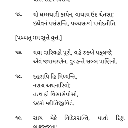
ધીરો સદ્દં નિવેસયે.
.
યો ધમ્મચારી કાયેન, વાચાય ઉદ ચેતસા;
૧૬
ઇધેવનં પસંસન્તિ, પચ્ચસગ્ગે પમોદતીતિ.
[પબ્બતૂ મમ સુત્તે વુત્તં.]
.
યથા
વારિવહો પૂરો, વહે રુક્ખે પકૂલજે;
૧૭
એવં જરામરણેન, વુય્હન્તે સબ્બ પાણિનો.
.
દહરાપિ હિ મિય્યન્તિ,
૧૮
નરાચ અથનારિયો;
તત્થ કો વિસાસેપોસો,
દહરો મ્હીતિજીવિતે.
.
સાય
મેકે નિદિસ્સન્તિ, પાતો દિટ્ઠા
૧૯
બહુજ્જના;