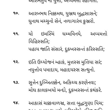
આરભેતુંવ નો યુત્તો, અપ્પમત્તો રહોગતો.
.
આરબ્ભથ
નિક્કમથ, યુઞ્જથ બુદ્ધસાસને;
૧૦
ધુનાથ મચ્ચુનો સેનં, નળાગારંવ કુઞ્જરો.
.
યો
ઇમસ્મિં ધમ્મવિનયે, અપ્પમત્તો
૧૧
વિહિસ્સતિ;
પહાય જાતિ સંસારં, દુક્ખસ્સન્તં કરિસ્સતિ;
.
ઇતિ
ઉય્યોજનં મ્હાકં, મુત્તસ્સ મુત્તિયા સરં;
૧૨
નયુત્તોવ પમાદાય, મહાદયસ્સ સત્થુનો.
.
સુત્તેન દુબ્બિતક્કેન, અકિચ્ચ કરણેનવા;
૧૩
મોઘ કાલક્ખયો મન્દો, દુક્ખસ્સન્તં કથંકરે.
.
આકાસં
ચક્કવાળઞ્ચ, સત્તા બુદ્ધગુણા પિચ;
૧૪