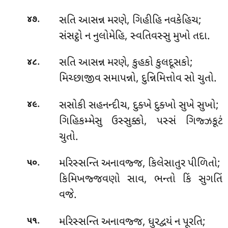
.
સતિ આસન્ન મરણે, ગિહીહિ નવકેહિચ;
૪૭
સંસટ્ઠો ન નુલોમેહિ, સ્વતિવસ્સુ મુખો તદા.
.
સતિ
આસન્ન મરણે, કુહકો કુલદૂસકો;
૪૮
મિચ્છાજીવ સમાપન્નો, દુન્નિમિત્તોવ સો ચુતો.
.
સસોકી
સહનન્દીચ, દુક્ખે દુક્ખો સુખે સુખો;
૪૯
ગિહિકમ્મેસુ ઉસ્સુક્કો, પસ્સં ગિજ્ઝકૂટં
ચુતો.
.
મરિસ્સન્તિ અનાવજ્જ, કિલેસાતુર પીળિતો;
૫૦
કિમિખજ્જવણો સાવ, ભન્તો કિં સુગતિં
વજે.
.
મરિસ્સન્તિ
અનાવજ્જ, ધુરદ્વયં ન પૂરતિ;
૫૧