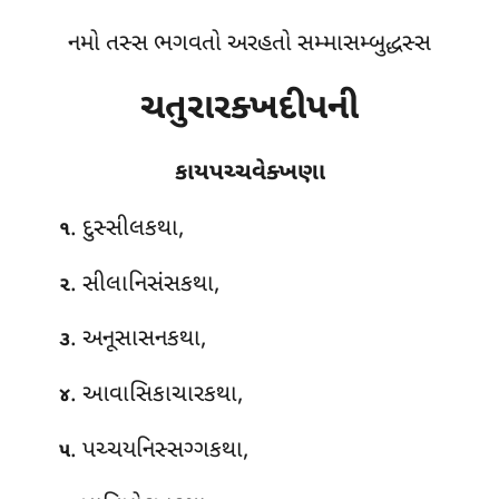
નમો તસ્સ ભગવતો અરહતો સમ્માસમ્બુદ્ધસ્સ
ચતુરારક્ખદીપની
કાયપચ્ચવેક્ખણા
. દુસ્સીલકથા,
૧
. સીલાનિસંસકથા,
૨
. અનૂસાસનકથા,
૩
. આવાસિકાચારકથા,
૪
. પચ્ચયનિસ્સગ્ગકથા,
૫