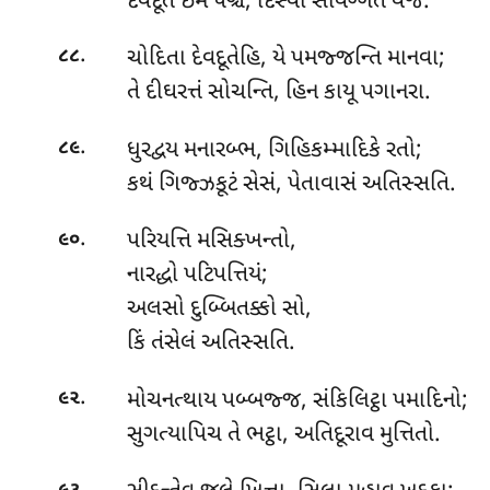
દેવદૂતે ઇમે પઞ્ચ, દિસ્વા સંવિગ્ગતં વજે.
.
ચોદિતા
દેવદૂતેહિ, યે પમજ્જન્તિ માનવા;
૮૮
તે દીઘરત્તં સોચન્તિ, હિન કાયૂ પગાનરા.
.
ધુરદ્વય
મનારબ્ભ, ગિહિકમ્માદિકે રતો;
૮૯
કથં ગિજ્ઝકૂટં સેસં, પેતાવાસં અતિસ્સતિ.
.
પરિયત્તિ મસિક્ખન્તો,
૯૦
નારદ્ધો પટિપત્તિયં;
અલસો દુબ્બિતક્કો સો,
કિં તંસેલં અતિસ્સતિ.
.
મોચનત્થાય
પબ્બજ્જ, સંકિલિટ્ઠા પમાદિનો;
૯૨
સુગત્યાપિચ તે ભટ્ઠા, અતિદૂરાવ મુત્તિતો.
.