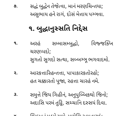
.
સદ્ધં
બુદ્ધેન તેજેત્વા, માનં મરણચિન્તયા;
૭
અસુભાય હને રાગં, દોસં મેત્તાય પઞ્ઞવા.
૧. બુદ્ધાનુસ્સતિ નિદ્દેસ
.
અરહં
સમ્માસમ્બુદ્ધો, વિજ્જક્ખિ
૧
ચરણપ્પદો;
સુગતો સુગદો સત્થા, સબ્બઞ્ઞૂ ભગવાદમો.
.
આરકત્તારિહન્તત્તા
, પાપાકારકતોરહો;
૨
હત ચક્કારતો પૂજા, રહત્તા ચારહં નમે.
.
સમુત્તે
જિય ગિહીનં, અનુપુબ્બિકથો જિનો;
૩
અદાસિ પરમં તુટ્ઠિં, સચ્ચાનિ દસ્સયં દિવા.