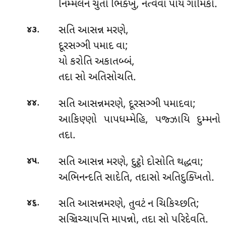
નિમ્મલેન ચુતો ભિક્ખુ, નત્વેવા પાય ગામિકો.
.
સતિ આસન્ન મરણે,
૪૩
દૂરસઞ્ઞી પમાદ વા;
યો કરોતિ અકાતબ્બં,
તદા સો અતિસોચતિ.
.
સતિ
આસન્નમરણે, દૂરસઞ્ઞી પમાદવા;
૪૪
આકિણ્ણો પાપધમ્મેહિ, પજ્ઝાયિ દુમ્મનો
તદા.
.
સતિ આસન્ન મરણે, દુટ્ઠો દોસોતિ થદ્ધવા;
૪૫
અભિનન્દતિ સાદેતિ, તદાસો અતિદુક્ખિતો.
.
સતિ
આસન્નમરણે, તુવટં ન ચિકિચ્છતિ;
૪૬
સઞ્ચિચ્ચાપત્તિ માપન્નો, તદા સો પરિદેવતિ.