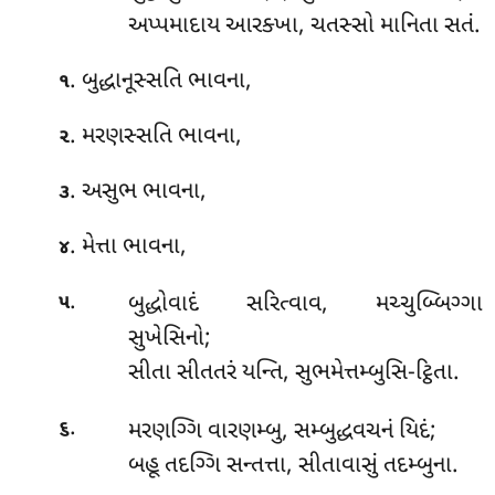
અપ્પમાદાય આરક્ખા, ચતસ્સો માનિતા સતં.
. બુદ્ધાનૂસ્સતિ ભાવના,
૧
. મરણસ્સતિ ભાવના,
૨
. અસુભ ભાવના,
૩
. મેત્તા ભાવના,
૪
.
બુદ્ધોવાદં
સરિત્વાવ, મચ્ચુબ્બિગ્ગા
૫
સુખેસિનો;
સીતા સીતતરં યન્તિ, સુભમેત્તમ્બુસિ-ટ્ઠિતા.
.
મરણગ્ગિ વારણમ્બુ, સમ્બુદ્ધવચનં યિદં;
૬
બહૂ તદગ્ગિ સન્તત્તા, સીતાવાસું તદમ્બુના.