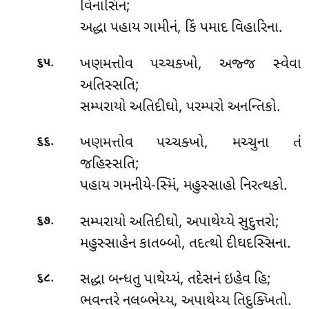
વિનાસિનં;
અદ્ધા પહાય ગામીનં, કિં પમાદ વિહારિના.
.
ખણમત્તોવ પચ્ચક્ખો, અજ્જ સ્વેવા
૬૫
અતિસ્સતિ;
સમ્પરાયો અતિદીઘો, પરમ્પરો અનન્તિકો.
.
ખણમત્તોવ
પચ્ચક્ખો, મચ્ચુના તં
૬૬
જહિસ્સતિ;
પહાય ગમનીયે-સ્મિં, મહુસ્સાહો નિરત્થકો.
.
સમ્પરાયો અતિદીઘો, અપાથેય્યે સુદુત્તરો;
૬૭
મહુસ્સાહેન કાતબ્બો, તદત્થો દીઘદસ્સિના.
.
સદ્ધા
બન્ધતુ પાથેય્યં, તદેસનં ઇહેવ હિ;
૬૮
ભવન્તરે નલબ્ભેય્ય, અપાથેય્ય તિદુક્ખિતો.