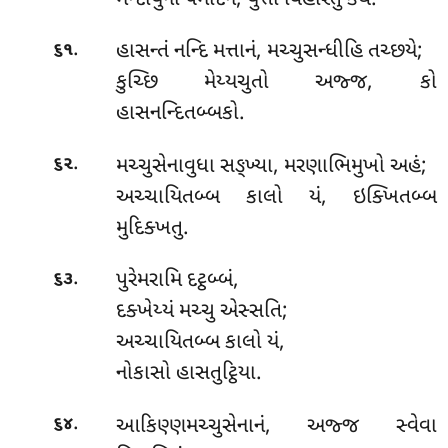
.
હાસન્તં
નન્દિ મત્તાનં, મચ્ચુસન્ધીહિ તચ્છયે;
૬૧
કુચ્છિ મેય્યચુતો અજ્જ, કો
હાસનન્દિતબ્બકો.
.
મચ્ચુસેનાવુધા સઙ્ખ્યા, મરણાભિમુખો અહં;
૬૨
અચ્ચાયિતબ્બ કાલો યં, ઇક્ખિતબ્બ
મુદિક્ખતુ.
.
પુરેમરામિ
દટ્ઠબ્બં,
૬૩
દક્ખેય્યં મચ્ચુ એસ્સતિ;
અચ્ચાયિતબ્બ કાલો યં,
નોકાસો હાસતુટ્ઠિયા.
.
આકિણ્ણમચ્ચુસેનાનં
, અજ્જ સ્વેવા
૬૪