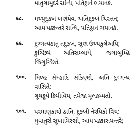
માતુગામુદરે સન્ધિ, પતિટ્ઠાનં ભયાનકં.
.
મચ્ચુદુક્ખં
ખણંયેવ, અતિદુક્ખં ચિરત્તનં;
૯૮
આમ પક્કન્તરે સન્ધિ, પતિટ્ઠાનં ભયાનકં.
.
દુગ્ગત્યંઠાતુ તંદુક્ખં, સુણ ઉચ્ચકુલેઅપિ;
૯૯
કુચ્છિયં અતિસમ્બાધે, જલાબુમ્હિ
જિગુચ્છિતે.
.
મિળ્હ સેમ્હાદિ સંકિણ્ણે, અતિ દુગ્ગન્ધ
૧૦૦
વાસિતે;
ગૂથકૂપે કિમીવિય, તમેજા મૂલકમ્મતો.
.
પરમાણુકાયો ઠાતિ, દુક્ખી નેરયિકો વિય;
૧૦૧
ધુવાતુરો સુખામિસ્સો, આમ પક્કાસયન્તરે;