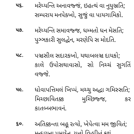
.
મરેય્યન્તિ અનાવજ્જં, ઇહત્થં વા નુયુઞ્જતિ;
૫૬
સમ્પરાય મનપેક્ખો, સુજું વા પાયગામિકો.
.
મરેય્યન્તિ
સમાવજ્જ, ધમ્મતો ધન મેસતિ;
૫૭
પુઞ્ઞકારી સુલદ્ધેન, મરણેપિ સ મોદતિ.
.
પઞ્ચસીલ સદારક્ખો, યથાબલઞ્ચ દાયકો;
૫૮
કાલે ઉપોસથાવાસો, સો નિચ્ચં સુગતિં
વજ્જે.
.
ધોવાપત્તિમલં
ખિપ્પં, મચ્ચુ અદ્ધા ગમિસ્સતિ;
૫૯
મિચ્છાવિતક્ક મુચ્છિજ્જ, કર
કાતબ્બભાવનં.
.
અતિક્કન્તા બહૂ રત્યો, ખેપેત્વા મમ જીવિતં;
૬૦
મન્દાયુના પમાદેન, યુત્તો વિહરિતું કથં.