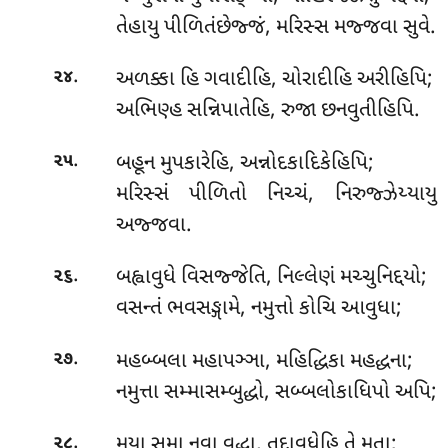
તેહાયુ પીળિતંછેજ્જં, મરિસ્સ મજ્જવા સુવે.
.
અળક્કા
હિ ગવાદીહિ, ચોરાદીહિ અરીહિપિ;
૨૪
અભિણ્હ સન્નિપાતેહિ, રુજા છનવુતીહિપિ.
.
બહૂન મુપકારેહિ, અન્નોદકાદિકેહિપિ;
૨૫
મરિસ્સં પીળિતો નિચ્ચં, નિરુજ્ઝેય્યાયુ
અજ્જવા.
.
બહ્વાવુધે
વિસજ્જેતિ, નિલ્લેણં મચ્ચુનિદ્દયો;
૨૬
વસન્તં ભવસઙ્ગામે, નમુત્તો કોચિ આવુધા;
.
મહબ્બલા મહાપઞ્ઞા, મહિદ્ધિકા મહદ્ધના;
૨૭
નમુત્તા સમ્માસમ્બુદ્ધો, સબ્બલોકાધિપો અપિ;
.
મયા
સમા નવા વુદ્ધા, તદાવુધેહિ તે મતા;
૨૮