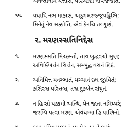
અનન્તાનામ ચત્તારો, પરિચ્છેદો નવિજ્જતિ.
.
યથાપિ નભ માકાસં, અઙ્ગુલરજ્જુયટ્ઠિભિ;
૧૫
મિનેતું નેવ સક્કોતિ, એવં કેનચિ તગ્ગુણં.
૨. મરણસ્સતિનિદ્દેસ
.
મરણસ્સતિ
મિચ્છન્તો, તાવ બુદ્ધવચો સુણ;
૧
અવિક્ખિત્તેન ચિત્તેન, સમ્બુદ્ધ વચનં હિદં.
.
અનિમિત્ત
મનઞ્ઞાતં, મચ્ચાનં ઇધ જીવિતં;
૨
કસિરઞ્ચ પરિત્તઞ્ચ, તઞ્ચ દુક્ખેન સંયુતં.
.
ન હિ સો પક્કમો અત્થિ, યેન જાતા નમિય્યરે;
૩
જરમ્પિ પત્વા મરણં, એવંધમ્મા હિ પાણિનો.