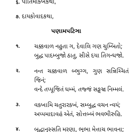
. પાતિમોક્ખકથા,
૬
. દાયકોવાદકથા,
૭
પણામપટિઞા
.
ચક્કવાળ
નહુતા ગ, દેવાલિ ગણ ચુમ્બિતો;
૧
બુદ્ધ પાદમ્બુજો ઠાતુ, સીસે દયા તિગન્ધજો.
.
નન્ત
ચક્કવાળ બ્ભુગ્ગ, ગુણ સન્નિચ્ચિતં
૨
જિનં;
વન્દે તપ્પૂજિતં ધમ્મં, તજ્જં સઙ્ઘઞ્ચ નિમ્મલં.
.
વક્ખામિ
ચતુરારક્ખં, સમ્બુદ્ધ વચન ન્વયં;
૩
અપ્પમાદાવહં એતં, સોત્તબ્બં ભવભીરુહિ.
.
બુદ્ધાનુસ્સતિ
મરણા, ભુભા મેત્તાચ ભાવના;
૪