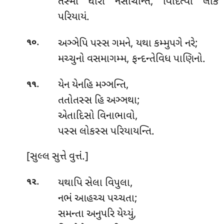
તસ્મા ધીરા નસોચન્તિ, વિદિત્વા લોક
પરિયાયં.
.
અઞ્ઞેપિ
પસ્સ ગમને, યથા કમ્મુપગે નરે;
૧૦
મચ્ચુનો વસમાગમ્મ, ફન્દન્તેવિધ પાણિનો.
.
યેન યેનહિ મઞ્ઞન્તિ,
૧૧
તતોતસ્સ હિ અઞ્ઞથા;
એતાદિસો વિનાભાવો,
પસ્સ લોકસ્સ પરિયાયન્તિ.
[સુલ્લ સુત્તે વુત્તં.]
.
યથાપિ
સેલા વિપુલા,
૧૨
નભં આહચ્ચ પચ્ચતા;
સમન્તા અનુપરિ યેય્યું,