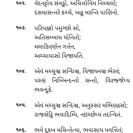
.
વેદનટ્ટોવ સંવડ્ઢો, અચિત્તોવિય નિચ્ચલો;
૧૦૨
દસમાસન્તરે કચ્ચે, બહૂ મરન્તિ પાણિનો.
.
પરિપક્કો
પમુઞ્છો સો,
૧૦૩
અતિસમ્બાધ યોનિતો;
મલાકિણ્ણેન ગત્તેન,
અચ્ચાયાસો વિજાયતિ.
.
એવં
મચ્ચુઞ્ચ સન્ધિઞ્ચ, વિજાયનઞ્ચ ભેરવં;
૧૦૪
પસ્સં નિબ્બિન્દન્તો સન્તો, વિરજ્જેય્ય
ભવન્દુકે.
.
એવં મચ્ચુઞ્ચ સન્દિઞ્ચ, અનુસ્સર મભિણ્હસો;
૧૦૫
રાજસેટ્ઠિ ભવાદિમ્પિ, નઇચ્છેય્ય તદન્વિતં.
.
ભવે
દુક્ખ મચિન્તેત્વા, ભવાસાય પવત્તિતં;
૧૦૬