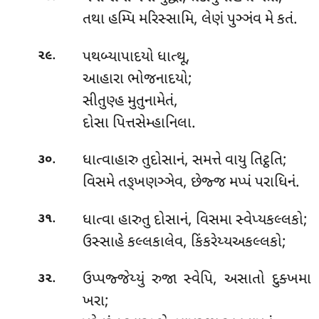
તથા હમ્પિ મરિસ્સામિ, લેણં પુઞ્ઞંવ મે કતં.
.
પથબ્યાપાદયો ધાત્થૂ,
૨૯
આહારા ભોજનાદયો;
સીતુણ્હ મુતુનામેતં,
દોસા પિત્તસેમ્હાનિલા.
.
ધાત્વાહારુ
તુદોસાનં, સમત્તે વાયુ તિટ્ઠતિ;
૩૦
વિસમે તઙ્ખણઞ્ઞેવ, છેજ્જ મપ્પં પરાધિનં.
.
ધાત્વા હારુતુ દોસાનં, વિસમા સ્વેપ્યકલ્લકો;
૩૧
ઉસ્સાહે કલ્લકાલેવ, કિંકરેય્યઅકલ્લકો;
.
ઉપ્પજ્જેય્યું
રુજા સ્વેપિ, અસાતો દુક્ખમા
૩૨
ખરા;