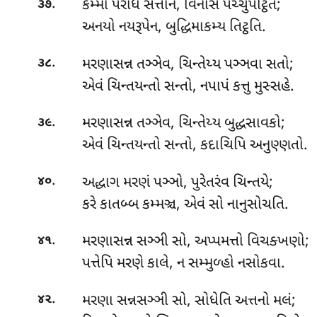
.
કમ્મા પરાધ સત્તાનં, વિનાસે પચ્ચુપટ્ઠિતે;
૩૭
અનયો નયરૂપેન, બુદ્ધિમાકમ્ય તિટ્ઠતિ.
.
મરણાસન્ન
તઞ્ઞેવ, ચિન્તેય્ય પઞ્ઞવા સતો;
૩૮
એવં ચિન્તયન્તો સન્તો, નપાપં કત્તુ મુસ્સહે.
.
મરણાસન્ન તઞ્ઞેવ, ચિન્તેય્ય બુદ્ધસાવકો;
૩૯
એવં ચિન્તયન્તો સન્તો, કદાચિપિ અનુણ્ણતો.
.
અદ્ધાગ
મરણં પઞ્ઞો, પુરેતરંવ ચિન્તયે;
૪૦
કરે કાતબ્બ કમ્મઞ્ચ, એવં સો નાનુસોચતિ.
.
મરણાસન્ન સઞ્ઞી સો, અપ્પમત્તો વિચક્ખણો;
૪૧
પત્તેપિ મરણે કાલે, ન સમ્મુળ્હો નસોકવા.
.
મરણા
સન્નસઞ્ઞી સો, સોધેતિ અત્તનો મલં;
૪૨