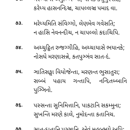
કરેય્ય હાસનન્દિઞ્ચ, ચાપલ્લઞ્ચ પમાદ વા.
.
મરેય્યમિતિ
સંવિગ્ગો, લેણમેવ ગવેસતિ;
૭૩
ન હાસિ નેવનન્દીચ, ન ચાપલ્લો કદાચિપિ.
.
અચ્ચુટ્ઠિત રુજગ્ગીહિ, અચ્ચાયાસે ભયાનકે;
૭૪
નોસધે મરણાસન્ને, કતપુઞ્ઞંવ સાત-દં.
.
ઞાતિસઙ્ઘા
વિયોજેન્તા, મરણન્ત ભુસાતુરા;
૭૫
સબ્બં પહાય ગન્તાપિ, નન્દિતબ્બાનિ
પુઞ્ઞિનો.
.
પસ્સન્તા સુનિમિત્તાનિ, પાકટાનિ સકમ્મુના;
૭૬
સુખન્તિ મરણે કાલે, નુમોદન્તા કતાનિચ.
.
૭૭