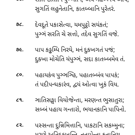
સાત-દાતાનિ
પુઞ્ઞાનિ, એવં મહબ્ભયે અપિ;
સુગતિં લહુનેતાનિ, કાતબ્બાનિ પુરેતરં.
.
દેવદૂતે
પકાસેત્વા, યમપુટ્ઠો સયંકતં;
૭૮
પુઞ્ઞં સરતિ ચે સત્તો, તદેવ સુગતિં વજે.
.
પાપ
કડ્ઢમ્પિ નિરયે, મનં દુક્ખગતં પજં;
૭૯
દુક્ખા મોચેતિ યંપુઞ્ઞં, સદા કાતબ્બમેવ તં.
.
પહાયકંવ પુઞ્ઞઞ્હિ, પહાતબ્બંવ પાપકં;
૮૦
તં પદીપન્ધકારંવ, દ્વયં ઓત્વા ખુકં વિય.
.
ઞાતિસઙ્ઘા
વિયોજેન્તા, મરણન્ત ભુસાતુરા;
૮૧
સબ્બં પહાય ગન્તારો, ભયાનકાનિ પાપિનો.
.
પસ્સન્તા દુન્નિમિત્તાનિ, પાકટાનિ સકમ્મુના;
૮૨