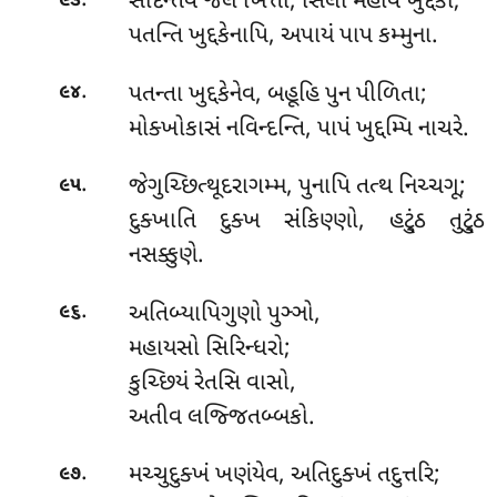
સીદન્તેવ
જલે ખિત્તા, સિલા મહાવ ખુદ્દકા;
૯૩
પતન્તિ ખુદ્દકેનાપિ, અપાયં પાપ કમ્મુના.
.
પતન્તા ખુદ્દકેનેવ, બહૂહિ પુન પીળિતા;
૯૪
મોક્ખોકાસં નવિન્દન્તિ, પાપં ખુદ્દમ્પિ નાચરે.
.
જેગુચ્છિત્થૂદરાગમ્મ
, પુનાપિ તત્થ નિચ્ચગૂ;
૯૫
દુક્ખાતિ દુક્ખ સંકિણ્ણો, હટ્ઠું તુટ્ઠું
નસક્કુણે.
.
અતિબ્યાપિગુણો
પુઞ્ઞો,
૯૬
મહાયસો સિરિન્ધરો;
કુચ્છિયં રેતસિ વાસો,
અતીવ લજ્જિતબ્બકો.
.
મચ્ચુદુક્ખં ખણંયેવ, અતિદુક્ખં તદુત્તરિ;
૯૭