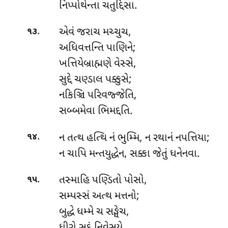
નિપ્પોથેન્તા ચતુદ્દિસા.
.
એવં જરાચ મચ્ચુચ,
૧૩
અધિવત્તન્તિ પાણિને;
ખત્તિયેબ્રાહ્મણે વેસ્સે,
સુદ્દે ચણ્ડાલ પક્કુસે;
નકિઞ્ચિ પરિવજ્જેતિ,
સબ્બમેવા ભિમદ્દતિ.
.
ન
તત્થ હત્થિ નં ભુમ્મિ, ન રથાનં નપત્તિયા;
૧૪
ન ચાપિ મન્તયુદ્ધેન, સક્કા જેતું ધનેનવા.
.
તસ્માહિ
પણ્ડિતો પોસો,
૧૫
સમ્પસ્સં અત્થ મત્તનો;
બુદ્ધે ધમ્મે ચ સઙ્ઘેચ,