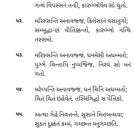
ગન્થં વિપસ્સનં તન્દી, કારુઞ્ઞોયેવ સો ચુતો.
.
મરિસ્સન્તિ અનાવજ્જ, કિલેસાનં વસાનુગો;
૫૨
સમ્બુદ્ધા-ણં વીતિક્કન્તો, કારુઞ્ઞો નત્થિ
તસ્સમો.
.
મરિસ્સન્તિ
અનાવજ્જં, ધનમેસી અધમ્મતો;
૫૩
પુઞ્ઞે ચિન્તાપિ નુપ્પજ્જિ, નિરયં સો મનં
ગતો.
.
મરેય્યન્તિ અનાવજ્જં, ધનં ચિનિ અધમ્મતો;
૫૪
ચિતં ચિતં ઇહેવેતં, તસ્મિંગિદ્ધો સ પેત્તિકો.
.
અત્થા
ગેહે નિવત્તન્તે, સુસાને મિત્તબન્ધવા;
૫૫
સુકતં દુક્કતં કમ્મં, ગચ્છન્ત મનુગચ્છતિ.