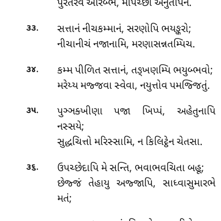
પુરેતરંવ આરબ્ભે, માપચ્છા અનુતાપનં.
.
સત્તાનં
નીચકમ્માનં, સરણોપિ ભયઙ્કરો;
૩૩
નીચાનીચં નજાનામિ, મરણાસન્નતમ્પિચ.
.
કમ્મ પીળિત સત્તાનં, તઙ્ખણમ્પિ ભયુબ્ભવો;
૩૪
મરેય્ય મજ્જવા સ્વેવા, નયુત્તોવ પમજ્જિતું.
.
પુઞ્ઞક્ખીણા પજા ખિપ્પં, અહેતુનાપિ
૩૫
નસ્સયે;
સુદ્ધચિત્તો મરિસ્સામિ, ન કિલિટ્ઠેન ચેતસા.
.
ઉપચ્છેદાપિ
મે સન્તિ, ભવાભવચિતા બહૂ;
૩૬
છેજ્જં તેહાયુ અજ્જાપિ, સાધ્વાસુમારભે
મતં;