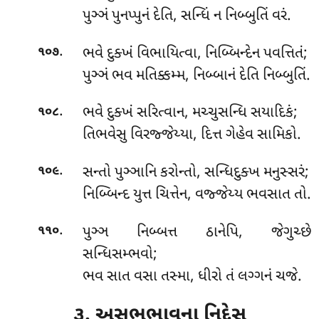
પુઞ્ઞં પુનપ્પુનં દેતિ, સન્ધિં ન નિબ્બુતિં વરં.
.
ભવે દુક્ખં વિભાયિત્વા, નિબ્બિન્દેન પવત્તિતં;
૧૦૭
પુઞ્ઞં ભવ મતિક્કમ્મ, નિબ્બાનં દેતિ નિબ્બુતિં.
.
ભવે
દુક્ખં સરિત્વાન, મચ્ચુસન્ધિ સયાદિકં;
૧૦૮
તિભવેસુ વિરજ્જેય્યા, દિત્ત ગેહેવ સામિકો.
.
સન્તો પુઞ્ઞાનિ કરોન્તો, સન્ધિદુક્ખ મનુસ્સરં;
૧૦૯
નિબ્બિન્દ યુત્ત ચિત્તેન, વજ્જેય્ય ભવસાત તો.
.
પુઞ્ઞ
નિબ્બત્ત ઠાનેપિ, જેગુચ્છે
૧૧૦
સન્ધિસમ્ભવો;
ભવ સાત વસા તસ્મા, ધીરો તં લગ્ગનં ચજે.
૩. અસુભભાવના નિદ્દેસ