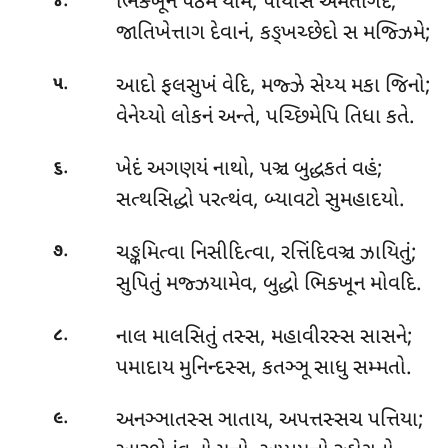
.
ભિક્ખૂનં
પઠમે યામે, પાયેસિ અમતાગદં;
૪
જાતિખેત્તાગ દેવાનં, કઙ્ખચ્છેદો સ મજ્ઝિમે;
.
આદો ફલસુખં વેદિ, મજ્ઝે સેય્ય મકા જિનો;
૫
વેનેય્યો લોકનં અન્તે, પચ્છિમેપિ તિધા કતે.
.
ખેદં
અગણયં નાથો, પઞ્ચ બુદ્ધકતં વહં;
૬
સત્થસિદ્ધો પરત્થંવ, બ્યાવટો સુમહાદયો.
.
ચઙ્કમિત્વા નિસીદિત્વા, રત્તિંદિવઞ્ચ ઝાયિતું;
૭
સુપિતું મજ્ઝયામેવ, બુદ્ધો ભિક્ખૂન મોવદિ.
.
નાલ
માલસિતું તસ્સ, મહાવીરસ્સ સાસને;
૮
પમાદાય મુનિન્દસ્સ, કતઞ્ઞૂ સાધુ સમ્મતો.
.
અનઞ્ઞાતસ્સ ઞાતાય, અપત્તસ્સચ પત્તિયા;
૯