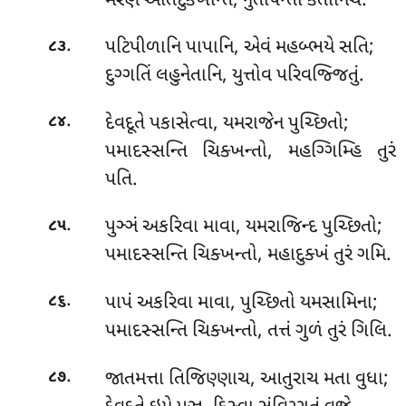
મરણે અતિદુક્ખન્તિ, નુતાપેન્તા કતાનિચ.
.
પટિપીળાનિ
પાપાનિ, એવં મહબ્ભયે સતિ;
૮૩
દુગ્ગતિં લહુનેતાનિ, યુત્તોવ પરિવજ્જિતું.
.
દેવદૂતે
પકાસેત્વા, યમરાજેન પુચ્છિતો;
૮૪
પમાદસ્સન્તિ ચિક્ખન્તો, મહગ્ગિમ્હિ તુરં
પતિ.
.
પુઞ્ઞં અકરિવા માવા, યમરાજિન્દ પુચ્છિતો;
૮૫
પમાદસ્સન્તિ ચિક્ખન્તો, મહાદુક્ખં તુરં ગમિ.
.
પાપં
અકરિવા માવા, પુચ્છિતો યમસામિના;
૮૬
પમાદસ્સન્તિ ચિક્ખન્તો, તત્તં ગુળં તુરં ગિલિ.
.
જાતમત્તા તિજિણ્ણાચ, આતુરાચ મતા વુધા;
૮૭