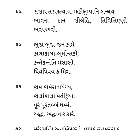
.
સંસાર તરણત્થાય, મહોલુમ્પાનિ બન્ધથ;
૬૯
ભાવના દાન સીલેહિ, તિવિત્તિણ્ણો
ભવણ્ણવો.
.
ભુઞ્જં
ભુઞ્જં જનં કામે,
૭૦
કાલાકાલા-બુધોન્તકો;
કન્તેકન્તેતિ મંસાસો,
પિવંપિવંવ કં મિગં.
.
કામે કામેસનાયેય્ય,
૭૧
કાલોકાલો મતેટ્ઠિયા;
પૂરે પૂરેતબ્બં ધમ્મં,
અદ્ધા અદ્ધાન સંસરં.
.
મરેય્યન્તિ
અનુબ્બિગ્ગો, પાપકં કત્તુમુસ્સહે;
૭૨