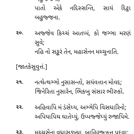
પાતો એકે નદિસ્સન્તિ, સાયં દિટ્ઠા
બહુજ્જના.
.
અજ્જેવ કિચ્ચં આતપ્પં, કો જઞ્ઞા મરણં
૨૦
સુવે;
નહિ નો સઙ્કરં તેન, મહાસેનન મચ્ચુનાતિ.
[જાતકેસુવુત્તં.]
.
નત્થેત્થઞ્ઞો
નુસાસન્તો, સયંવત્તાન મોવદ;
૨૧
જિનેરિતા નુસારેન, ભિક્ખુ સંસાર ભીરુકો.
.
અહિવાપિ
મં ડંસેય્ય, અઞ્ઞેપિ વિસધારિનો;
૨૨
અપિયાપિચ ઘાતેય્યું, ઉપ્પજ્જેય્યું રુજાપિમે.
.
મચ્ચુસેના વુધાસઙ્ખ્યા, બાહિરજ્ઝત્તુ પદ્દવા;
૨૩