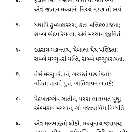
.
ફલાન
મિવ પક્કાનં, પાતો પતનતો ભયં;
૪
એવં જાતાન મચ્ચાનં, નિચ્ચં મરણ તો ભયં.
.
યથાપિ કુમ્ભકારસ્સ, કતા મત્તિકભાજના;
૫
સબ્બે ભેદપરિયન્તા, એવં મચ્ચાન જીવિતં.
.
દહરાચ
મહન્તાચ, યેબાલા યેચ પણ્ડિતા;
૬
સબ્બે મચ્ચુવસં યન્તિ, સબ્બે મચ્ચુપરાયના.
.
તેસં મચ્ચુપરેતાનં, ગચ્છતં પરલોકતો;
૭
નપિતા તાયતે પુત્તં, ઞાતિવાપન ઞાતકે;
.
પેક્ખતઞ્ઞેવ
ઞાતીનં, પસ્સ લાલપ્પતં પુથુ;
૮
એકમેકોવ મચ્ચાનં, ગો વજ્ઝોવિય નિય્યતિ.
.
એવ મબ્ભાહતો લોકો, મચ્ચુનાચ જરાયચ;
૯