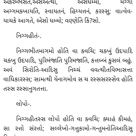
અકરમ્ભસતે,એસઅત્થો, એસધમ્મો, મગ્ગો
અગ્ગમક્ખાયતિ, સ્વાયતનં, હિય્યત્તનં, કરસ્સુ; વાત્વેવ-
યાચકે આગતે, એસો ધમ્મો; વણ્ણેતિ કિં?સો.
નિગ્ગહીતં-.
નિગ્ગભીતમાગમો હોતિ વા ક્વચિ; ચક્ખું ઉદપાદિ
ચક્ખુ ઉદપાદિ, પુરિમંજાતિ પુરિમજાતિ, કત્તબ્બં કુસલં બહું.
અવં સિરોતિ-આદિસુ નિચ્ચં વવત્થીતવિભાસત્તા
વાધિકારસ્સ; સામત્થી યેનાગમોવ સ ચ રસ્સસરસ્સેવ હોતિ
તસ્સ રસ્સાનુગતત્તા.
લોપો-.
નિગ્ગહીતસ્સ લોપો હોતિ વા ક્વચિ; ક્યાહં કીમહં,
સા રત્તો સંરત્તો; સલ્લેખો-ગત્તુકામો-ગન્તુમનોતિઆદિસુ