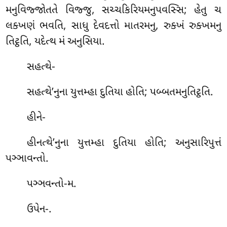
મનુવિજ્જોતતે વિજ્જુ, સચ્ચકિરિયમનુપવસ્સિ; હેતુ ચ
લક્ખણં ભવતિ, સાધુ દેવદત્તો માતરમનુ, રુક્ખં રુક્ખમનુ
તિટ્ઠતિ, યદેત્થ મં અનુસિયા.
સહત્થે-
સહત્થે’નુના યુત્તમ્હા દુતિયા હોતિ; પબ્બતમનુતિટ્ઠતિ.
હીને-
હીનત્થે’નુના યુત્તમ્હા દુતિયા હોતિ; અનુસારિપુત્તં
પઞ્ઞાવન્તો.
પઞ્ઞવન્તો-મ.
ઉપેન-.