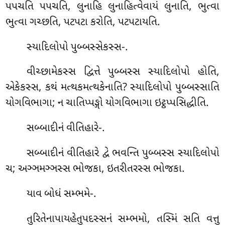
પપચતિ પપચતિ, લુનાહિ લુનાહિત્વેવાયં લુનાતિ, ભુત્વા
ભુત્વા ગચ્છતિ, પટપટા કરોતિ, પટપટાયતિ.
સ્યાદિલોપો
પુબ્બસ્સેકસ્સ-.
વીચ્છામેકસ્સ દ્વિત્તે પુબ્બસ્સ સ્યાદિલોપો હોતિ,
એકેકસ્સ, કથં મત્થકમત્થકેનાતિ? સ્યાદિલોપો પુબ્બસ્સાતિ
યોગવિભાગા; ન ચાતિપ્પઙ્ગો યોગવિભાગા ઇટ્ઠપ્પસિદ્ધીતિ.
સબ્બાદીનં વીતિહારે-.
સબ્બાદીનં વીતિહારે દ્વે ભવન્તિ પુબ્બસ્સ સ્યાદિલોપો
ચ; અઞ્ઞમઞ્ઞસ્સ ભોજકા, ઇતરીતરસ્સ ભોજકા.
યાવ બોધં સમ્ભમે-.
તુરિતેનાપાયહેતુપદસ્સનં સમ્ભમો, તસ્મિં સતિ વત્તુ