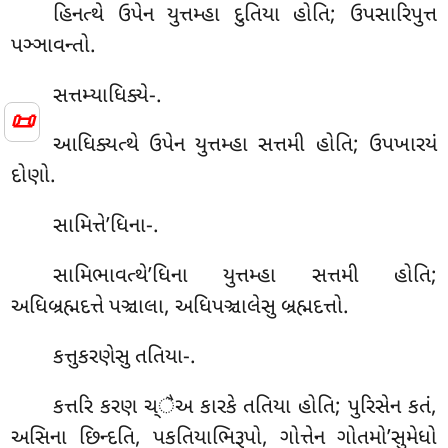
હિનત્થે ઉપેન યુત્તમ્હા દુતિયા હોતિ; ઉપસારિપુત્ત
પઞ્ઞાવન્તો.
સત્તમ્યાધિક્યે-.
📜
આધિક્યત્થે ઉપેન યુત્તમ્હા સત્તમી હોતિ; ઉપખારયં
દોણો.
સામિત્તે’ધિના-.
સામિભાવત્થે’ધિના યુત્તમ્હા સત્તમી હોતિ;
અધિબ્રહ્મદત્તે પઞ્ચાલા, અધિપઞ્ચાલેસુ બ્રહ્મદત્તો.
કત્તુકરણેસુ
તતિયા-.
કત્તરિ કરણ ચ્ैઅ કારકે તતિયા હોતિ; પુરિસેન કતં,
અસિના છિન્દતિ, પકતિયાભિરૂપો, ગોત્તેન ગોતમો’સુમેધો