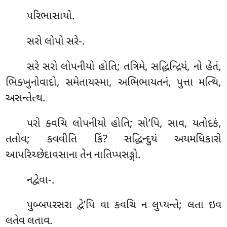
પરિભાસાયો.
સરો લોપો સરે-.
સરે સરો લોપનીયો હોતિ; તત્રિમે, સદ્ધિન્દ્રિયં, નો હેતં,
ભિક્ખુનોવાદો, સમેતાયસ્મા, અભિભાયતનં, પુત્તા મત્થિ,
અસન્તેત્થ.
પરો
ક્વચિ લોપનીયો હોતિ; સો’પિ, સાવ, યતોદકં,
તતોવ; ક્વવીતિ કિં? સદ્ધિન્દુયં અયમધિકારો
આપરિચ્છેદાવસાના તેન નાતિપ્પસઙ્ગો.
નદ્વેવા-.
પુબ્બપરસરા દ્વે’પિ વા ક્વચિ ન લુપ્યન્તે; લતા ઇવ
લતેવ લતાવ.