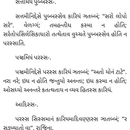
સત્તમિયં
પુબ્બસ્સ-.
સત્તમીનિદ્દેસે પુબ્બસ્સેવ કારિયં ઞતબ્બં; ‘‘સરો લોપો
સરે‘‘. વેળગ્ગં; તમહન્તીધ કસ્મા ન હોતિ;
સરેતોપસિલેસિકાધારો તત્થેતાવ વુચ્ચતે પુબ્બસ્સેવ હોતિ ન
પરસ્સાતિ.
પઞ્ચમિયં
પરસ્સ-.
પઞ્ચમીનિદ્દેસે પરસ્સ કારિયં ઞતબ્બં; ‘‘અતો યોનં ટાટે‘‘.
નરા નરે; ઇધ ન હોતિ જન્તુયો અનન્તા; ઇધ કસ્મા ન હોતિ;
ઓસધ્યો અનન્તરે કતત્થતાય ન વ્યવ હિતસ્સ કારિયં.
આદિસ્સ-.
પરસ્સ સિસ્સમાનં કારિયમાદિવણ્ણસ્સ ઞાતબ્બં; ‘‘ર
સઙ્ખ્યાતો વા‘‘. રાજિના.