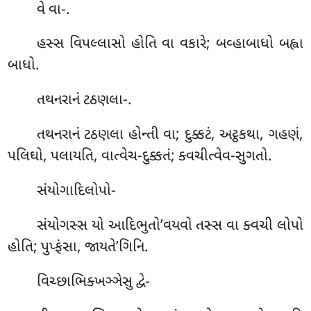
વે વા-.
હસ્સ વિપલ્લાસો હોતિ વા વકારે; બવ્હાબાધો બહ્વા
બાધો.
તથનરાનં
ટઠણલા-.
તથનરાનં ટઠણલા હોન્તી વા; દુક્કટં, અટ્ઠકથા, ગહણં,
પલિઘો, પલાયતિ, વાત્વેચ-દુક્કતં; ક્વચીત્વેવ-સુગતો.
સંયોગાદિલોપો-
સંયોગસ્સ યો આદિભુતો’વયવો તસ્સ વા ક્વચી લોપો
હોતિ; પુપ્ફંસા, જાયતે’ગિનિ.
વિચ્છાભિક્ખઞ્ઞેસુ દ્વે-