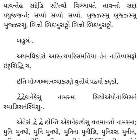
યાવન્તેહ સદ્દેહિ સો’ત્થો વિઞ્ઞાયતે તાવન્તો સદ્દા
પયુજ્જન્તે; સપ્પો સપ્પો સપ્પો, બુજ્ઝસ્સુ બુજ્ઝસ્સુ
બુજ્ઝસ્સુ, ભિન્નો ભિક્ખુસઙ્ઘો ભિન્નો ભિક્ખુસઙ્ઘો.
બહુલં-.
અયમધિકારો આસત્થપરિસમત્તિયા તેન નાતિપ્પસઙ્ગો
ઇટ્ઠસિદ્ધિ ચ.
ઇતિ મોગ્ગલ્લાનવ્યાકરણે વુત્તીયં પઠમો કણ્ડો.
દ્વેદ્વેકાનેકેસુ
નામસ્મા સિયોઅંયોનાભિસનં
સ્માહિસનંસ્મિંસુ-.
એતેસં દ્વે દ્વે હોન્તિ એકાનેકત્થેસુ વત્તમાનતો નામસ્મા;
મુનિ મુનયો, મુનિં મુનયો, મુનિના મુનીહિ, મુનિસ્સ મુનીનં,