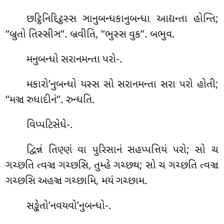
છટ્ઠિનિદ્દિટ્ઠસ્સ ઞાનુબન્ધકાનુબન્ધા આદ્યન્તા હોન્તિ;
‘‘બ્રુતો તિસ્સીઞ‘‘. બ્રવીતિ, ‘‘ભુસ્સ વુક‘‘. બભુવ.
મનુબન્ધો સરાનમન્તા પરો-.
મકારો’નુબન્ધો યસ્સ સો સરાનમન્તા સરા પરો હોતી;
‘‘મઞ્ચ રુધાદીનં‘‘. રુન્ધતિ.
વિપ્પટિસેધે-.
દ્વિન્નં તિણ્ણં વા પુરિસાનં સહપ્પત્તિયં પરો; સો ચ
ગચ્છતિ ત્વઞ્ચ ગચ્છસિ, તુમ્હે ગચ્છથ; સો ચ ગચ્છતિ ત્વઞ્ચ
ગચ્છસિ અહઞ્ચ ગચ્છામિ, મયં ગચ્છામ.
સઙ્કેતો’નવયવો’નુબન્ધો-.