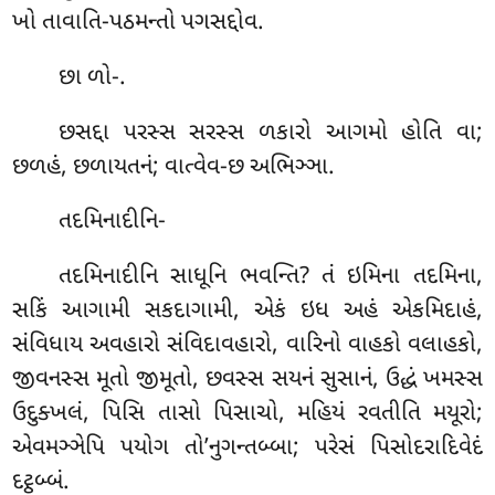
ખો તાવાતિ-પઠમન્તો પગસદ્દોવ.
છા ળો-.
છસદ્દા પરસ્સ સરસ્સ ળકારો આગમો હોતિ વા;
છળહં, છળાયતનં; વાત્વેવ-છ અભિઞ્ઞા.
તદમિનાદીનિ-
તદમિનાદીનિ સાધૂનિ ભવન્તિ? તં ઇમિના તદમિના,
સકિં આગામી સકદાગામી, એકં ઇધ અહં એકમિદાહં,
સંવિધાય અવહારો સંવિદાવહારો, વારિનો વાહકો વલાહકો,
જીવનસ્સ મૂતો જીમૂતો, છવસ્સ સયનં સુસાનં, ઉદ્ધં ખમસ્સ
ઉદુક્ખલં, પિસિ તાસો પિસાચો, મહિયં રવતીતિ મયૂરો;
એવમઞ્ઞેપિ પયોગ તો’નુગન્તબ્બા; પરેસં પિસોદરાદિવેદં
દટ્ઠબ્બં.