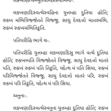
લક્ખણિત્થમ્ભુતવીચ્છાસ્વભિના-.
લક્ખણાદિસ્વત્થેસ્વહિના યુત્તમ્હા દુતિયા હોતિ;
રુક્ખ મભિવિજ્જેતતે વિજ્જુ, સાધુ દેવદત્તો માતરમભિ,
રુક્ખં રુક્ખમભિતિટ્ઠતિ.
પતિપરીહિ
ભાગે ચ-.
પતિપરીહિ યુત્તમ્હા લક્ખણાદિસુ ભાગે વત્થે દુતિયા
હોતિ; રુક્ખમ્પતિ વિજ્જોતતે વિજ્જુ, સાધુ દેવદત્તો માતરં
પતિ, રુક્ખં રુક્ખં પતિ તિટ્ઠતિ, યદેત્થ મં પતિ સિયા, રુક્ખં
પરિવિજ્જેતતે વિજ્જુ, સાધુ દેવદત્તો માતરં પરિ, રુક્ખં
રુક્ખં પરિ તિટ્ઠતિ, યદેત્થ મં પરિ સિયા.
અનુના-.
લક્ખણાદિસ્વત્થેસ્વનુના યુત્તમ્હા દુતિયા હોતિ; રુક્ખ