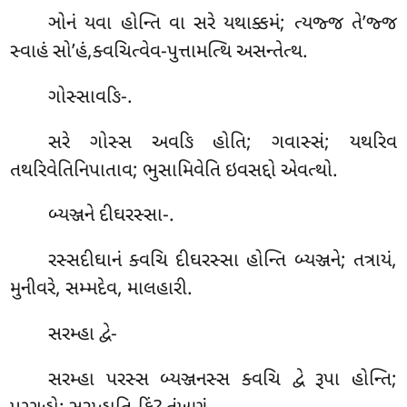
ઞોનં યવા હોન્તિ વા સરે યથાક્કમં; ત્યજ્જ તે’જ્જ
સ્વાહં સો’હં,ક્વચિત્વેવ-પુત્તામત્થિ અસન્તેત્થ.
ગોસ્સાવઙિ-.
સરે ગોસ્સ અવઙિ હોતિ; ગવાસ્સં; યથરિવ
તથરિવેતિનિપાતાવ; ભુસામિવેતિ ઇવસદ્દો એવત્થો.
બ્યઞ્જને
દીઘરસ્સા-.
રસ્સદીઘાનં ક્વચિ દીઘરસ્સા હોન્તિ બ્યઞ્જને; તત્રાયં,
મુનીવરે, સમ્મદેવ, માલહારી.
સરમ્હા દ્વે-
સરમ્હા પરસ્સ બ્યઞ્જનસ્સ ક્વચિ દ્વે રૂપા હોન્તિ;