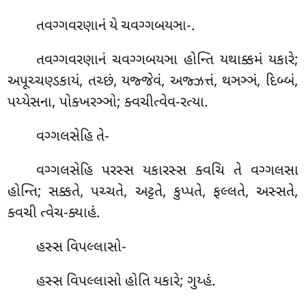
તવગ્ગવરણાનં
યે ચવગ્ગબયઞા-.
તવગ્ગવરણાનં ચવગ્ગબયઞા હોન્તિ યથાક્કમં યકારે;
અપૂચ્ચણ્ડકાયં, તચ્છં, યજ્જેવં, અજ્ઝત્તં, થઞઞ્ઞં, દિબ્બં,
પય્યેસના, પોક્ખરઞ્ઞો; ક્વચીત્વેવ-રત્યા.
વગ્ગલસેહિ
તે-
વગ્ગલસેહિ પરસ્સ યકારસ્સ ક્વચિ તે વગ્ગલસા
હોન્તિ; સક્કતે, પચ્ચતે, અટ્ટતે, કુપ્પતે, ફલ્લતે, અસ્સતે,
ક્વચી ત્વેચ-ક્યાહં.
હસ્સ વિપલ્લાસો-
હસ્સ વિપલ્લાસો હોતિ યકારે; ગુય્હં.