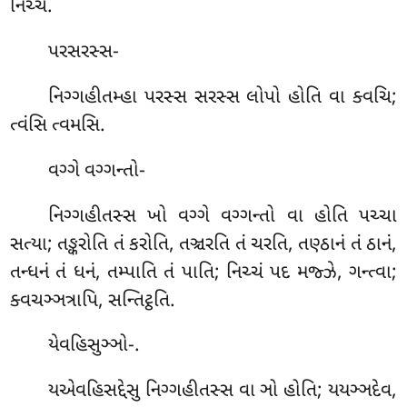
નિચ્ચં.
પરસરસ્સ-
નિગ્ગહીતમ્હા પરસ્સ સરસ્સ લોપો હોતિ વા ક્વચિ;
ત્વંસિ ત્વમસિ.
વગ્ગે
વગ્ગન્તો-
નિગ્ગહીતસ્સ ખો વગ્ગે વગ્ગન્તો વા હોતિ પચ્ચા
સત્યા; તઙ્કરોતિ તં કરોતિ, તઞ્ચરતિ તં ચરતિ, તણ્ઠાનં તં ઠાનં,
તન્ધનં તં ધનં, તમ્પાતિ તં પાતિ; નિચ્ચં પદ મજ્ઝે, ગન્ત્વા;
ક્વચઞ્ઞત્રાપિ, સન્તિટ્ઠતિ.
યેવહિસુઞ્ઞો-.
યએવહિસદ્દેસુ નિગ્ગહીતસ્સ વા ઞો હોતિ; યયઞ્ઞદેવ,