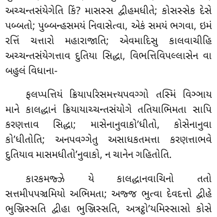
અચ્ચન્તસંયેગેતિ કિં? માસસ્સ દ્વીહમધીતે; કોસસ્સેક દેસે
પબ્બતો; પુબ્બન્હસમયં નિવાસેત્વા, એકં સમયં ભગવા, ઇમં
રત્તિં ચત્તારો મહારાજાતિ; એવમાદિસુ કાલવાચીહિ
અચ્ચન્તસંયેગત્તાવ દુતિયા સિદ્ધા, વિભત્તિવિપલ્લાસેન વા
બહુલં વિધાના-
ફલપ્પત્તિયં ક્રિયાપરિસમત્ત્યપવગ્ગો તસ્મિં વિઞ્ઞાય
માને કાલદ્ધાનં ક્રિયાયાચ્ચન્તસંયોગે તતિયાભિમતા સાપિ
કરણત્તાવ સિદ્ધા; માસેનાનુવાકો’ધીતો, કોસેનાનુવા
કો’ધીતોતિ; અનપવગ્ગેતુ અસાધકતમત્તા કરણત્તાભવે
દુતિયાવ માસમધીતો’નુવાકો, ન ચાનેન ગહિતોતિ.
કારકમજ્ઝે યે કાલદ્ધાનવાચિનો તતો
સત્તમીપપઞ્ચમિયો અભિમતા; અજ્જ ભુત્વા દેવદત્તો દ્વીહે
ભુઞ્જિસ્સતિ દ્વીહા ભુઞ્જિસ્સતિ, અત્રટ્ઠો’યમિસ્સાસો કોસે