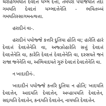
ચરહિગમયતિ દેવદત્તં યઞ્ઞ દત્તો, તમપરો પયોજયતિ તદા
ગમયતિ દેવદત્તં યઞ્ઞદત્તેનેતિ - ભવિતબ્બં
ગમયતિસ્સાગમનત્થત્તા.
હરાદીનં
વા-.
હરાદીનં પયોજ્જે કત્તરિ દુતિયા હોતિ વા; હારેતિ હારં
દેવદત્તં દેવદત્તેનેતિ વા, અજ્ઝોહારેતિ સત્તું દેવદત્તં
દેવદત્તેનેતિ વા, કારેતિ દેવદત્તં દેવદત્તેનેતિ વા, દસ્સયતે જનં
રાજા જનેનેતિ વા, અભિવાદયતે ગુરું દેવદત્તં દેવદત્તેનેતિ વા.
ન
ખાદાદીનં-.
ખાદાદીનં પયોજ્જે કત્તરિ દુતિયા ન હોતિ; ખાદયતિ
દેવદત્તેન, આદયતિ દેવદત્તેન, અવ્હાપયતિ દેવદત્તેન,
સદ્દાયતિ દેવદત્તેન, કન્દયતિ દેવદત્તેન, નાયયતિ દેવદત્તેન.