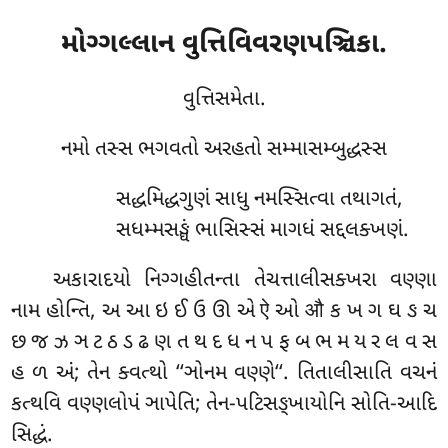
મોગ્ગલ્લાન
વુત્તિવિવરણપઞ્ચિકા.
વુત્તિસમેતા.
નમો તસ્સ ભગવતો અરહતો સમ્માસમ્બુદ્ધસ્સ
સદ્ધમિદ્ધગુણં સાધુ નમસ્સિત્વા તથાગતં,
સધમ્મસઙ્ઘં ભાસિસ્સં માગધં સદ્દલક્ખણં.
અકારાદયો
નિગ્ગહીતન્તા તેચત્તાલીસક્ખરા વણ્ણા
નામ હોન્તિ, અ આ ઇ ઈ ઉ ઊ એ ऐ ઓ औ ક ખ ગ ઘ ઙ ચ
છ જ ઝ ઞ ટ ઠ ડ ઢ ણ ત થ દ ધ ન પ ફ બ ભ મ ય ર લ વ સ
હ ળ અં; તેન ક્વત્થો ‘‘ઞોનમ વણ્ણે‘‘. તિતાલીસાતિ વચનં
કત્થવિ વણ્ણલોપં ઞાપેતિ; તેન-પટિસઙ્ખાયોનિ સોતિ-આદિ
સિદ્ધં.