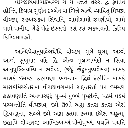
વીચ્છાયમાભિક્ખઞ્ઞે ચ યં વત્તતે તસ્સ દ્વે રૂપાનિ
હોન્તિ, ક્રિયાય ગુણેન દબ્બેન વા ભિન્ને અત્થે વ્યાપિતુ મિચ્છા
વીચ્છા; રુક્ખંરુક્ખં સિઞ્ચતિ, ગામોગામો રમણીયો, ગામે
ગામે પાનીયં, ગેહે ગેહે ઇસ્સરો, રસં રસં ભક્ખયતી, કિરિયં
કિરિયમારહતે.
અત્થિયેવાનુપુબ્બિયે’પિ
વીચ્છા, મૂલે થૂલા, અગ્ગે
અગ્ગે સુખુમા; યદિ હિ એત્થ મૂલગ્ગભેદો ન સિયા
આનુપુબ્બિયમ્પિ ન ભવેય્ય, (જેટ્ઠં જેટ્ઠમનુપ્પવેસય) માસકં
માસકં ઇમમ્હા કહાપણા ભવન્તાનં દ્વિન્નં દેહીતિ- માસકં
માસકમિચ્ચેતસ્મા વીચ્છાવગમ્યતે સદ્દન્તરતો પન ઇમમ્હા
કહાપણાતિ અવધારણં; પુબ્બં પુબ્બં પુપ્ફન્તિ, પઠમં પઠમં
પચ્ચન્તીતિ વીચ્છાવ; ઇમે ઉભો અડ્ઢા કતરા કતરા એસં
દ્વિન્નમડ્ઢતા, સબ્બે ઇમે અડ્ઢા કતમા કતમા ઇમેસં અડ્ઢતા,
ઇહાપિ વીચ્છાવ; આભિક્ખઞ્ઞં-પોનોપુઞ્ઞં, પચતિ પચતિ