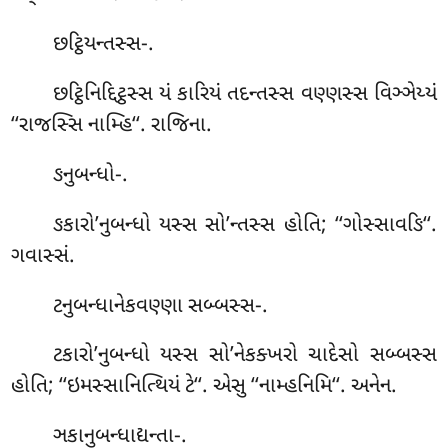
છટ્ઠિયન્તસ્સ-.
છટ્ઠિનિદ્દિટ્ઠસ્સ યં કારિયં તદન્તસ્સ વણ્ણસ્સ વિઞ્ઞેય્યં
‘‘રાજસ્સિ નામ્હિ‘‘. રાજિના.
ઙનુબન્ધો-.
ઙકારો’નુબન્ધો યસ્સ સો’ન્તસ્સ હોતિ; ‘‘ગોસ્સાવઙિ‘‘.
ગવાસ્સં.
ટનુબન્ધાનેકવણ્ણા સબ્બસ્સ-.
ટકારો’નુબન્ધો યસ્સ સો’નેકક્ખરો ચાદેસો સબ્બસ્સ
હોતિ; ‘‘ઇમસ્સાનિત્થિયં ટે‘‘. એસુ ‘‘નામ્હનિમિ‘‘. અનેન.
ઞકાનુબન્ધાદ્યન્તા-.