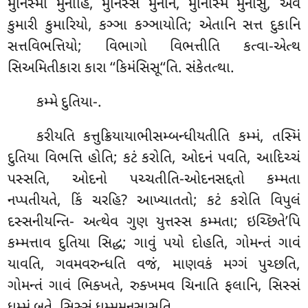
મુનિસ્મા મુનીહિ, મુનિસ્સ મુનીનં, મુનિસ્મિં મુનીસુ, એવં
કુમારી કુમારિયો, કઞ્ઞા કઞ્ઞાયોતિ; એતાનિ સત્ત દુકાનિ
સત્તવિભત્તિયો; વિભાગો વિભત્તીતિ કત્વા-એત્થ
સિઅમિતીકારા કારા ‘‘કિમંસિસૂ‘‘તિ. સંકેતત્થા.
કમ્મે
દુતિયા-.
કરીયતિ કત્તુક્રિયાયાભીસમ્બન્ધીયતીતિ કમ્મં, તસ્મિં
દુતિયા વિભત્તિ હોતિ; કટં કરોતિ, ઓદનં પવતિ, આદિચ્ચં
પસ્સતિ, ઓદનો પચ્ચતીતિ-ઓદનસદ્દતો કમ્મતા
નપ્પતીયતે, કિં ચરહિ? આખ્યાતતો; કટં કરોતિ વિપુલં
દસ્સનીયન્તિ- અત્થેવ ગુણ યુત્તસ્સ કમ્મતા; ઇચ્છિતે’પિ
કમ્મત્તાવ દુતિયા સિદ્ધ; ગાવું પયો દોહતિ, ગોમન્તં ગાવં
યાવતિ, ગવમવરુન્ધતિ વજં, માણવકં મગ્ગં પુચ્છતિ,
ગોમન્તં ગાવં ભિક્ખતે, રુક્ખમવ ચિનાતિ ફલાનિ, સિસ્સં