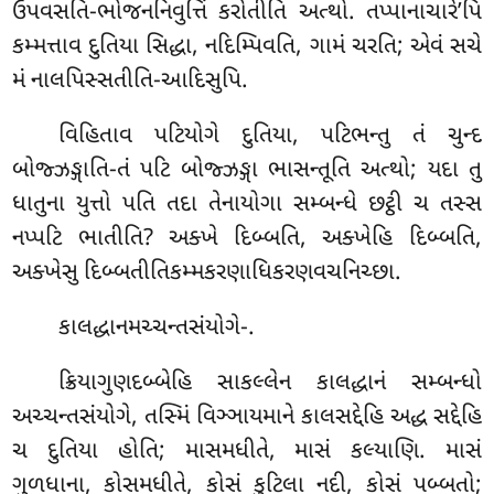
ઉપવસતિ-ભોજનનિવુત્તિં કરોતીતિ અત્થો. તપ્પાનાચારે’પિ
કમ્મત્તાવ દુતિયા સિદ્ધા, નદિમ્પિવતિ, ગામં ચરતિ; એવં સચે
મં નાલપિસ્સતીતિ-આદિસુપિ.
વિહિતાવ પટિયોગે દુતિયા, પટિભન્તુ તં ચુન્દ
બોજ્ઝઙ્ગાતિ-તં પટિ બોજ્ઝઙ્ગા ભાસન્તૂતિ અત્થો; યદા તુ
ધાતુના યુત્તો પતિ તદા તેનાયોગા સમ્બન્ધે છટ્ઠી ચ તસ્સ
નપ્પટિ ભાતીતિ? અક્ખે દિબ્બતિ, અક્ખેહિ દિબ્બતિ,
અક્ખેસુ દિબ્બતીતિકમ્મકરણાધિકરણવચનિચ્છા.
કાલદ્ધાનમચ્ચન્તસંયોગે-.
ક્રિયાગુણદબ્બેહિ સાકલ્લેન કાલદ્ધાનં સમ્બન્ધો
અચ્ચન્તસંયોગે, તસ્મિં વિઞ્ઞાયમાને કાલસદ્દેહિ અદ્ધ સદ્દેહિ
ચ દુતિયા હોતિ; માસમધીતે, માસં કલ્યાણિ. માસં
ગુળધાના, કોસમધીતે, કોસં કુટિલા નદી, કોસં પબ્બતો;