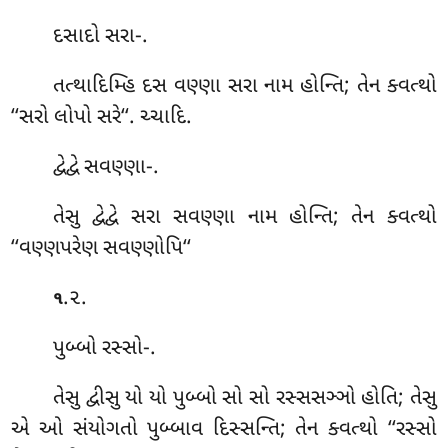
દસાદો
સરા-.
તત્થાદિમ્હિ દસ વણ્ણા સરા નામ હોન્તિ; તેન ક્વત્થો
‘‘સરો લોપો સરે‘‘. ચ્ચાદિ.
દ્વેદ્વે સવણ્ણા-.
તેસુ દ્વેદ્વે સરા સવણ્ણા નામ હોન્તિ; તેન ક્વત્થો
‘‘વણ્ણપરેણ સવણ્ણોપિ‘‘
.૨.
૧
પુબ્બો
રસ્સો-.
તેસુ દ્વીસુ યો યો પુબ્બો સો સો રસ્સસઞ્ઞો હોતિ; તેસુ
એ ઓ સંયોગતો પુબ્બાવ દિસ્સન્તિ; તેન ક્વત્થો ‘‘રસ્સો