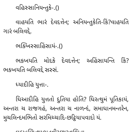
વહિસ્સાનિયન્તુકે-.()
વાહયતિ ભારં દેવદત્તેન; અનિયન્તુકેતિ-કિં?વાહયતિ
ગારં બલિવદ્દે.
ભક્ખિસ્સાહિંસાયં-.()
ભક્ખયતિ મોદકે દેવદત્તેન; અહિંસાયન્તિ કિં?
ભક્ખયતિ બલિવદ્દે સસ્સં.
ધ્યાદીહિ
યુત્તા-.
ધિઆદીહિ યુત્તતો દુતિયા હોતિ? ધિરત્થુમં પૂતિકાયં,
અન્તરા ચ રાજગહં, અન્તરા ચ નાળન્દં, સમાધાનમન્તરેન,
મુચલિન્દમભિતો સરમિચ્ચાદિ-છટ્ઠિયાપવાદો યં.