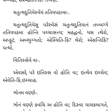
પગ્ગહો; સરમ્હાતિ-કિં? તંખણં.
ચતુત્થદુતિયેસ્વેયં તતિયપઠામા-.
ચતુત્થદુતિયેસુ પરેસ્વેસં ચતુત્થદુતિયાનં તબ્બગ્ગે
તતિયપઠમા હોન્તિ પચ્ચાસત્ત્ય; મહદ્ધનો, યસ ત્થેરો,
અપ્ફુટં, અબ્ભુગ્ગતો; એસ્વિતિ-કિં? થેરો; એસન્તિકિં?
પત્થો.
વિતિસ્સેવે
વા-.
એવસદ્દે પરે ઇતિસ્સ વો હોતિ વા; ઇત્થેવ ઇચ્ચેવ;
એવેતિ-કિં,ઇચ્ચાહ.
ઞોનમ વણ્ણે-.
ઞોનં વણ્ણે ક્વચિ અ હોતિ વા; દિસ્વા યાચકમાગતે,