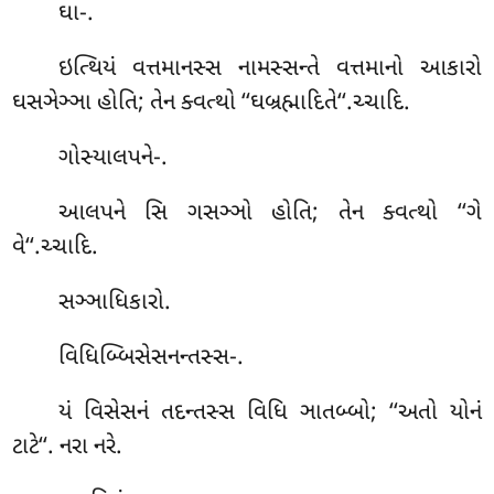
ઘા-.
ઇત્થિયં વત્તમાનસ્સ નામસ્સન્તે વત્તમાનો આકારો
ઘસઞેઞ્ઞા હોતિ; તેન ક્વત્થો ‘‘ઘબ્રહ્માદિતે‘‘.ચ્ચાદિ.
ગોસ્યાલપને-.
આલપને સિ ગસઞ્ઞો હોતિ; તેન ક્વત્થો ‘‘ગે
વે‘‘.ચ્ચાદિ.
સઞ્ઞાધિકારો.
વિધિબ્બિસેસનન્તસ્સ-.
યં વિસેસનં તદન્તસ્સ વિધિ ઞાતબ્બો; ‘‘અતો યોનં
ટાટે‘‘. નરા નરે.