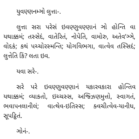
યુવણ્ણનમ્ઞો લુત્તા-.
લુત્તા સરા પરેસં ઇવણ્ણુવણ્ણાનં ઞો હોન્તિ વા
યથાક્કમં; તસ્સેદં, વાતેરિતં, નોપેતિ, વામોરુ, અતેવ’ઞ્ઞે,
વોદકં; કથં પચ્ચોરસ્મન્તિ; યોગવિભગા, વાત્વેવ તસ્સિદં;
લુત્તેતિ કિં? લતા ઇવ.
યવા
સરે-.
સરે પરે ઇવણ્ણુવણ્ણાનં યકારવકારા હોન્તિવ
યથાક્કમં; વ્યાકતો, ઇચ્ચસ્સ, અજ્ઝિણમુત્તો, સ્વાગતં,
ભવાપનલાનીલં; વાત્થેવ-ઇતિસ્સ; ક્વચીત્વેવ-યાનીધ,
સૂપટ્ઠિતં.
ઞોનં-.