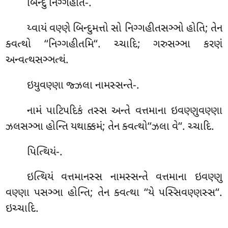
બિન્દુ નિગ્ગહીતં-.
ય્વાયં વણ્ણે બિન્દુમત્તો સો નિગ્ગહીતસઞ્ઞો હોતિ; તેન
ક્વત્થો ‘‘નિગ્ગહીતમિ‘‘. ચ્ચાદિ; ગરુસઞ્ઞા કરણં
અન્વત્થસઞ્ઞત્થં.
ઇયુવણ્ણા જ્ઝલા નામસ્સન્તે-.
નામં પાટિપદિકં તસ્સ અન્તે વત્તમાના ઇવણ્ણુવણ્ણા
ઝલસઞ્ઞા હોન્તિ યથાક્કમં; તેન ક્વત્થો‘‘ઝલા વે‘‘. ચ્ચાદિ.
પિત્થિયં-.
ઇત્થિયં વત્તમાનસ્સ નામસ્સન્તે વત્તમાના ઇવણ્ણુ
વણ્ણા પસઞ્ઞા હોન્તિ; તેન ક્વત્થા ‘‘યે પસ્સિવણ્ણસ્સ‘‘.
ઇચ્ચાદિ.