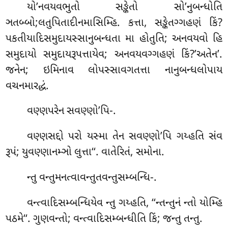
યો’નવયવભુતો સઙ્કેતો સો’નુબન્ધોતિ
ઞતબ્બો;લતુપિતાદીનમાસિમ્હિ. કત્તા, સઙ્કેતગ્ગહણં કિં?
પકતીયાદિસમુદાયસ્સાનુબન્ધતા મા હોતુતિ; અનવયવો હિ
સમુદાયો સમુદાયરૂપત્તાયેવ; અનવયવગ્ગહણં કિં?’અતેન’.
જનેન; ઇમિનાવ લોપસ્સાવગતત્તા નાનુબન્ધલોપાય
વચનમારદ્ધં.
વણ્ણપરેન
સવણ્ણો’પિ-.
વણ્ણસદ્દો પરો યસ્મા તેન સવણ્ણો’પિ ગય્હતિ સંવ
રૂપં; યુવણ્ણાનમ્ઞો લુત્તા‘‘. વાતેરિતં, સમોના.
ન્તુ
વન્તુમનત્વાવન્તુતવન્તુસમ્બન્ધિ-.
વન્ત્વાદિસમ્બન્ધિયેવ ન્તુ ગય્હતિ, ‘‘ન્તન્તુનં ન્તો યોમ્હિ
પઠમે‘‘. ગુણવન્તો; વન્ત્વાદિસમ્બન્ધીતિ કિં; જન્તુ તન્તુ.