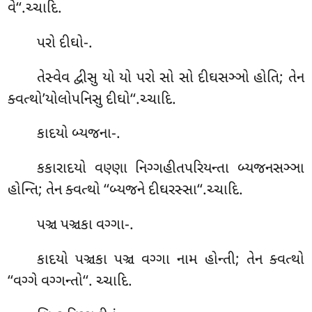
વે‘‘.ચ્ચાદિ.
પરો દીઘો-.
તેસ્વેવ દ્વીસુ યો યો પરો સો સો દીઘસઞ્ઞો હોતિ; તેન
ક્વત્થો’યોલોપનિસુ દીઘો‘‘.ચ્ચાદિ.
કાદયો
બ્યજના-.
કકારાદયો વણ્ણા નિગ્ગહીતપરિયન્તા બ્યજનસઞ્ઞા
હોન્તિ; તેન ક્વત્થો ‘‘બ્યજને દીઘરસ્સા‘‘.ચ્ચાદિ.
પઞ્ચ પઞ્ચકા વગ્ગા-.
કાદયો પઞ્ચકા પઞ્ચ વગ્ગા નામ હોન્તી; તેન ક્વત્થો
‘‘વગ્ગે વગ્ગન્તો‘‘. ચ્ચાદિ.