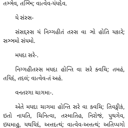
તઞ્ઞેવ, તઞ્ભિ; વાત્વેવ-યંયદેવ.
યે સંસ્સ-
સંસદ્દસ્સ યં નિગ્ગહીતં તસ્સ વા ઞો હોતિ યકારે;
સઞ્ઞમો સંયમો.
મયદા સરે-.
નિગ્ગહીતસ્સ મયદા હોન્તિ વા સરે ક્વચિ; તમહં,
તયિદં, તદલં; વાત્વેવ-તં અહં.
વનતરગા
ચાગમા-.
એતે મયદા ચાગમા હોન્તિ સરે વા ક્વચિ; તિવઙ્ગીકં,
ઇતો નાયતિ, ચિનિત્વા, તસ્માતિહ, નિરોજં, પુથગેવ,
ઇધમાહુ, યથયિદં, અત્તદત્થં; વાત્વેવ-અત્તત્થં; અતિપ્પગો