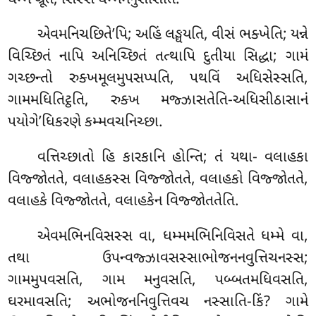
ધમ્મં બ્રૂતે, સિસ્સં ધમ્મમનુસાસતિ.
એવમનિચછિતે’પિ;
અહિં લઙ્ઘયતિ, વીસં ભક્ખેતિ; યન્ને
વિચ્છિતં નાપિ અનિચ્છિતં તત્થાપિ દુતીયા સિદ્ધા; ગામં
ગચ્છન્તો રુક્ખમૂલમુપસપ્પતિ, પથવિં અધિસેસ્સતિ,
ગામમધિતિટ્ઠતિ, રુક્ખ મજ્ઝાસતેતિ-અધિસીઠાસાનં
પયોગે’ધિકરણે કમ્મવચનિચ્છા.
વત્તિચ્છાતો
હિ કારકાનિ હોન્તિ; તં યથા- વલાહકા
વિજ્જોતતે, વલાહકસ્સ વિજ્જોતતે, વલાહકો વિજ્જોતતે,
વલાહકે વિજ્જોતતે, વલાહકેન વિજ્જોતતેતિ.
એવમભિનવિસસ્સ વા, ધમ્મમભિનિવિસતે ધમ્મે વા,
તથા ઉપન્વજ્ઝાવસસ્સાભોજનનવુત્તિચનસ્સ;
ગામમુપવસતિ, ગામ મનુવસતિ, પબ્બતમધિવસતિ,
ઘરમાવસતિ; અભોજનનિવુત્તિવચ નસ્સાતિ-કિં? ગામે