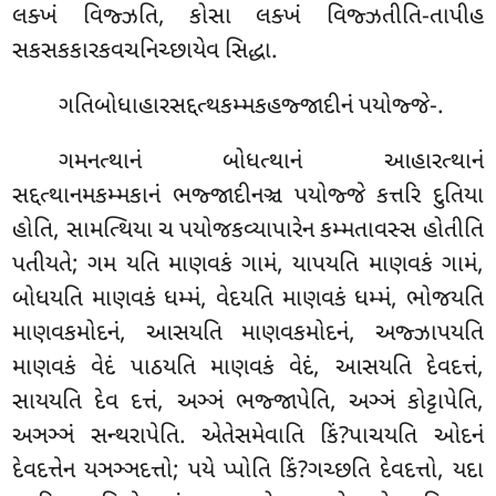
લક્ખં વિજ્ઝતિ, કોસા લક્ખં વિજ્ઝતીતિ-તાપીહ
સકસકકારકવચનિચ્છાયેવ સિદ્ધા.
ગતિબોધાહારસદ્દત્થકમ્મકહજ્જાદીનં
પયોજ્જે-.
ગમનત્થાનં બોધત્થાનં આહારત્થાનં
સદ્દત્થાનમકમ્મકાનં ભજ્જાદીનઞ્ચ પયોજ્જે કત્તરિ દુતિયા
હોતિ, સામત્થિયા ચ પયોજકવ્યાપારેન કમ્મતાવસ્સ હોતીતિ
પતીયતે; ગમ યતિ માણવકં ગામં, યાપયતિ માણવકં ગામં,
બોધયતિ માણવકં ધમ્મં, વેદયતિ માણવકં ધમ્મં, ભોજયતિ
માણવકમોદનં, આસયતિ માણવકમોદનં, અજ્ઝાપયતિ
માણવકં વેદં પાઠયતિ
માણવકં વેદં, આસયતિ દેવદત્તં,
સાયયતિ દેવ દત્તં, અઞ્ઞં ભજ્જાપેતિ, અઞ્ઞં કોટ્ટાપેતિ,
અઞઞ્ઞં સન્થરાપેતિ. એતેસમેવાતિ કિં?પાચયતિ ઓદનં
દેવદત્તેન યઞઞ્ઞદત્તો; પયે પ્પોતિ કિં?ગચ્છતિ દેવદત્તો, યદા