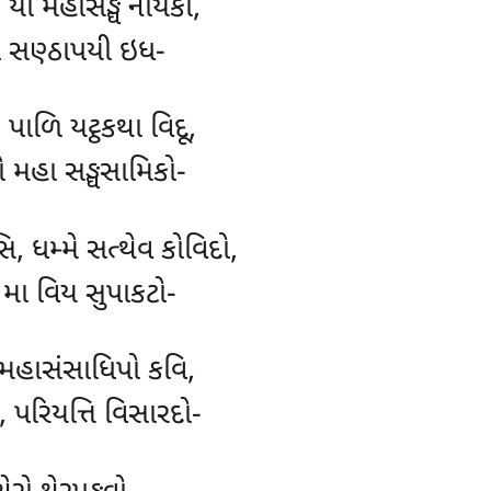
 યો મહાસઙ્ઘ નાયકો,
ે સણ્ઠાપયી ઇધ-
પાળિ યટ્ઠકથા વિદૂ,
 મહા સઙ્ઘસામિકો-
િ, ધમ્મે સત્થેવ કોવિદો,
 મા વિય સુપાકટો-
 મહાસંસાધિપો કવિ,
, પરિયત્તિ વિસારદો-