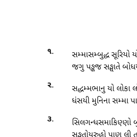
૧
.
સમ્માસમ્બુદ્ધ સૂરિયો 
જગુ પઙ્કજ સઙ્ઘાતે બો
૨
.
સદ્ધમ્મભાનુ યો લોકા લ
ધંસયી મુનિના સમ્મા પા
૩
.
સિલગન્ધસમાકિણ્ણો બુદ
સઙ્ઘતોયરુહો પાણ લી ત