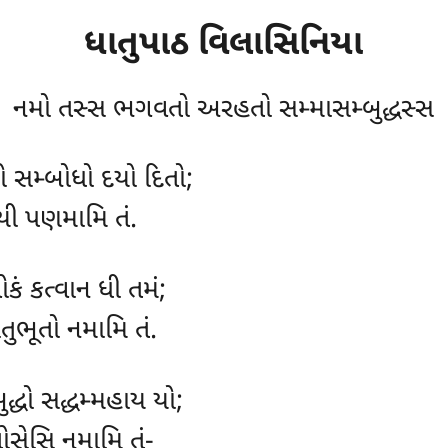
ધાતુપાઠ
વિલાસિનિયા
નમો તસ્સ ભગવતો અરહતો સમ્માસમ્બુદ્ધસ્સ
યો સમ્બોધો દયો દિતો;
ધયી પણમામિ તં.
ોકં કત્વાન ધી તમં;
તુભૂતો નમામિ તં.
્ધો સદ્ધમ્મહાય યો;
ોસેસિ નમામિ તં-