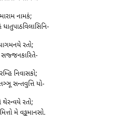
ુમારામ નામકં;
હં ધાતુપાઠવિલાસિનિ-
થાગમનયે રતો;
ે સજ્જનકારિતે-
ારમ્હિ નિવાસકો;
ઞ્ઞૂ સન્તવુત્તિ યો-
 થેરન્વયે રતો;
િત્તો મે વઙ્કમાનસો.