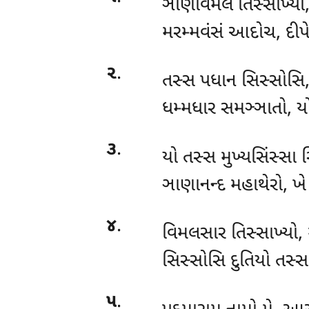
ઞાણવિમલ તિસ્સાખ્યો,
મરમ્મવંસં આદોચ, દીપ
૨
.
તસ્સ પધાન સિસ્સોસિ, 
ધમ્મધાર સમઞ્ઞાતો, યો
૩
.
યો તસ્સ મુખ્યસિંસ્સા સ
ઞાણાનન્દ મહાથેરો, ખે
૪
.
વિમલસાર તિસ્સાખ્યો,
સિસ્સોસિ દુતિયો તસ્સ
૫
.