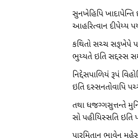
સુનખેહિપિ ખાદાપેન્તિ 
આહરિત્વાન દીપેય્ય પ
કથિતો
સચ્ચ સઙ્ખેપે પ
ભુય્યતે ઇતિ સદ્દસ્સ 
નિદ્દેસપાળિયં રૂપં વિ
ઇતિ દસ્સનતોવાપિ પચ્ચ
તથા ધજગ્ગસુત્તન્તે મુ
સો પહીયિસ્સતિ ઇતિ 
પારમિતાનુ ભાવેન મહેસ