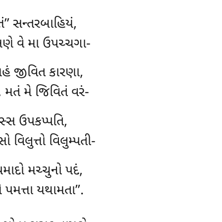
્તં’’ સન્તરબાહિયં,
ખણે વે મા ઉપચ્ચગા-
યમહં જીવિત કારણા,
 મતં મે જિવિતં વરં-
વસ્સ ઉપકપ્પતિ,
સો વિલુત્તો વિલુમ્પતી-
ાદો મચ્ચુનો પદં,
ે પમત્તા યથામતા’’.