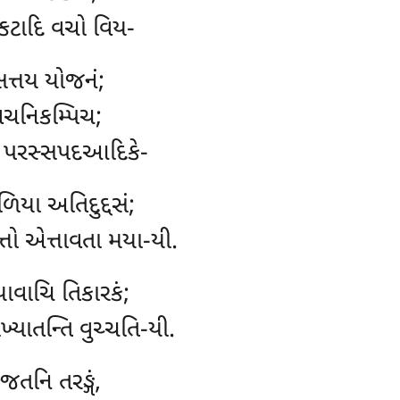
ક્કટાદિ વચો વિય-
િસત્તય યોજનં;
ચનિકમ્પિચ;
ી પરસ્સપદઆદિકે-
િયા અતિદુદ્દસં;
્તો એત્તાવતા મયા-યી.
યાવાચિ તિકારકં;
ાખ્યાતન્તિ વુચ્ચતિ-યી.
તનિ તરઙ્ગં,