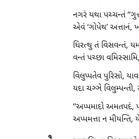
નગરં
યથા પચ્ચન્તં ‘‘ગુત
એવં ‘ગોપેથ’ અત્તાનં, 
ધિરત્થુ
તં વિસવન્તં, 
વન્તં પચ્છા વમિસ્સામિ,
વિલુપ્પતેવ
પુરિસો, યા
યદા ચઞ્ઞે વિલુમ્પન્તી, 
‘‘અપ્પમાદો
અમતપદં, પમ
અપ્પમત્તા ન મીયન્તિ, ય
૧
.