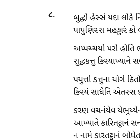
૮
.
બુદ્ધો હેસ્સં યદા લોકે ન
પાપુણિસ્સ મહઙ્કારં કો 
અપ્પચ્ચયો
પરો હોતિ 
સુદ્ધકત્તુ કિરયાખ્યાને 
પયુત્તો
કત્તુના યોગે ઠિત
કિરયં સાધેતિ એતસ્સ દ
કરણ વચનંયેવ યેભુય્યે
આખ્યાતે કારિતટ્ઠાનં સન
ન નામે કારતટ્ઠાનં બોધ