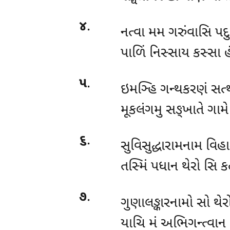
૪
.
નત્વા મમ ગરુંવાસિ પદ
પાળિં નિસ્સાય કસ્સા 
૫
.
ઇમઞ્હિ ગન્થકરણં સત્
મૂકલંગમુ સઙ્ખાતે ગામ
૬
.
સુવિસુદ્ધારામનામ વિહ
તસ્મિં પધાન થેરો સિ કત
૭
.
ગુણાલઙ્કારનામો સો થેરો
યાચિ મં અભિગન્ત્વાન મ