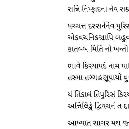
સન્નિ નિપ્ફાદના નેવ સ
પચ્ચત્ત દસ્સનેનેવ પુર
એકવચનિકઞ્ચાપિ બહુવ
કાતબ્બ મિતિ નો ખન્ત
ભાવે કિરયાપદં નામ પાળ
તસ્મા તગ્ગહણૂપાયો વુત
યં
તિકાલં તિપુરિસં કિર
અત્તિલિઙ્ગં દ્વિવચનં ત દ
આખ્યાત
સાગર મથ જ્જ