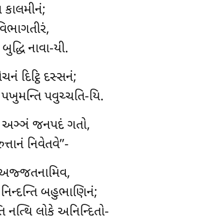
 કાલમીનં;
વિભાગતીરં,
 બુદ્ધિ નાવા-યી.
ોચનં દિટ્ઠિ દસ્સનં;
ુ પખુમન્તિ પવુચ્ચતિ-યિ.
ા, અઞ્ઞં જનપદં ગતો,
ુત્તાનં નિવેતવે’’-
તં અજ્જતનામિવ,
ં નિન્દન્તિ બહુભાણિનં;
િ નત્થિ લોકે અનિન્દિતો-