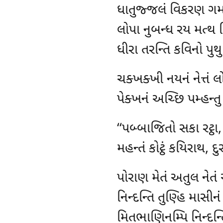
ધાતુજ્જલં વિકરણ ગમ
લોપા નુબન્ધ રય મત્થ 
ધીરા તરન્તિ કવિનો પુથુ
ચક્ખક્ખી
નયનં નેત્તં લ
પેક્ખનં અચ્છિ પમ્હન્ત
‘‘પબ્બાજિતો
સકા રટ્ઠ
મહન્તં કોટ્ઠં કયિરાથ, દુર
પોરાણ
મેતં અતુલ ને
નિન્દન્તિ તુણ્હિ માસીન
મિતભાણિનમ્પિ નિન્દન્ત