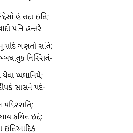
િદ્દેસો હં તદા ઇતિ;
વાદો પનિ હન્તરે-
ભૂવાદિ ગણતો સતિ;
સબ્બધાતુક નિસ્સિતં-
ો યેવા પ્પધાનિયે;
ીપકં સાસને પદં-
ન પદિસ્સતિ;
્ધાય કથિતં ઇદં;
ેતા ઇતિઆદિકં-