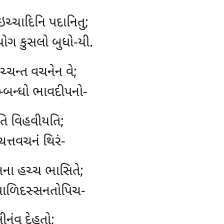
ઇચ્ચાદિનિ પદાનિતુ;
યોગ કુસલો બુધો-યી.
ચ્ચન્ત વચનેન વે;
સમ્બન્ધો ભાવદીપનો-
હોતિ વિહવીયતિ;
ત્તવચનં થિરં-
નિના હચ્ચ ભાસિતે;
પાળિદસ્સનતોપિચ-
ીનંવ દેહતો;