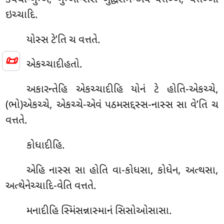
ઇચ્ચાદિ.
યોસ્સ ટે’તિ ચ વત્તતે.
📜
એકચ્ચાદીહતો.
અકારન્તેહિ એકચ્ચાદીહિ યોનં ટે હોતિ-એકચ્ચે,
(ભો)એકચ્ચે, એકચ્ચે-એવં પઠમસદ્દસ્સ-નાસ્સ સા વે’તિ ચ
વત્તતે.
કોધાદીહિ.
એહિ નાસ્સ સા હોતિ વા-કોધસા, કોધેન, અત્થસા,
અત્થેનેચ્ચાદિ-વેતિ વત્તતે.
મનાદીહિ
સ્મિંસન્નાસ્માનં સિસોઓસાસા.