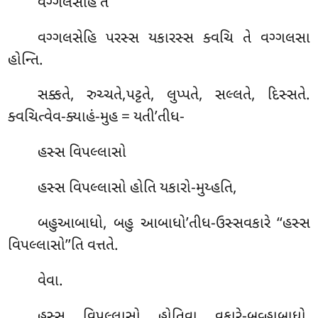
વગ્ગલસેહિ તે
વગ્ગલસેહિ પરસ્સ યકારસ્સ ક્વચિ તે વગ્ગલસા
હોન્તિ.
સક્કતે, રુચ્ચતે,પટ્ટતે, લુપ્પતે, સલ્લતે, દિસ્સતે.
ક્વચિત્વેવ-ક્યાહં-મુહ = યતી’તીધ-
હસ્સ વિપલ્લાસો
હસ્સ વિપલ્લાસો હોતિ યકારો-મુય્હતિ,
બહુઆબાધો, બહુ આબાધો’તીધ-ઉસ્સવકારે ‘‘હસ્સ
વિપલ્લાસો’’તિ વત્તતે.
વેવા.
હસ્સ વિપલ્લાસો હોતિવા વકારે-બવ્હાબાધો,