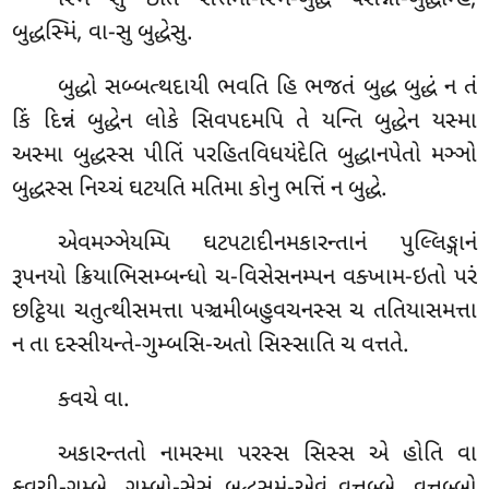
સ્મિં સુ ઇતિ સત્તમી-સ્મિં-બુદ્ધે પસન્નો-બુદ્ધમ્હિ,
બુદ્ધસ્મિં, વા-સુ બુદ્ધેસુ.
બુદ્ધો સબ્બત્થદાયી ભવતિ હિ ભજતં બુદ્ધ બુદ્ધં ન તં
કિં દિન્નં બુદ્ધેન લોકે સિવપદમપિ તે યન્તિ બુદ્ધેન યસ્મા
અસ્મા બુદ્ધસ્સ પીતિં પરહિતવિધયંદેતિ બુદ્ધાનપેતો મઞ્ઞો
બુદ્ધસ્સ નિચ્ચં ઘટયતિ મતિમા કોનુ ભત્તિં ન બુદ્ધે.
એવમઞ્ઞેયમ્પિ ઘટપટાદીનમકારન્તાનં પુલ્લિઙ્ગાનં
રૂપનયો ક્રિયાભિસમ્બન્ધો ચ-વિસેસનમ્પન વક્ખામ-ઇતો પરં
છટ્ઠિયા ચતુત્થીસમત્તા પઞ્ચમીબહુવચનસ્સ ચ તતિયાસમત્તા
ન તા દસ્સીયન્તે-ગુમ્બસિ-અતો સિસ્સાતિ ચ વત્તતે.
ક્વચે વા.
અકારન્તતો નામસ્મા પરસ્સ સિસ્સ એ હોતિ વા
ક્વચી-ગુમ્બે, ગુમ્બો-સેસં બુદ્ધસમં-એવં વત્તબ્બે, વત્તબ્બો