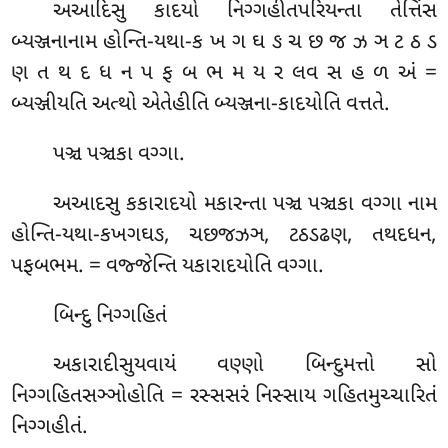
અઆદિસુ કાદયો નિગ્ગહીતપરિયન્તા તેત્તિંસ
બ્યઞ્જનાનામ હોન્તિ-યથા-ક ખ ગ ઘ ઙ ચ છ જ ઝ ઞ ટ ઠ ડ
ણ ત થ દ ધ ન પ ફ બ ભ મ ય ર લવ સ હ ળ અં =
બ્યઞ્જીયતિ અત્થો એતેહીતિ બ્યઞ્જના-કાદયોતિ વત્તતે.
પઞ્ચ પઞ્ચકા વગ્ગા.
અઆદસુ કકારાદયો મકારન્તા પઞ્ચ પઞ્ચકા વગ્ગા નામ
હોન્તિ-યથા-કખગઘઙ, ચછજઝઞ, ટઠડઢણ, તથદધન,
પફબભમ. = વજ્જેન્તિ યકારાદયોતિ વગ્ગા.
બિન્દુ નિગ્ગહિતં
અકારાદીસુયવાયં વણ્ણો બિન્દુમત્તો સો
નિગ્ગહિતસઞ્ઞોહોતિ = રસ્સસરં નિસ્સાય ગહિતમુચ્ચારિતં
નિગ્ગહીતં.