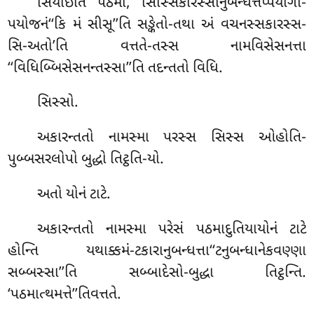
સિયોઇતિ પઠમા, સિસ્સિકારસ્સાનુબન્ધત્તપ્પેયોગો-
પયોજનં‘‘કિ મં સીસૂ’’તિ સઙ્કેતો-તથા અં વચનસ્સકારસ્સ-
સિ-અતો’તિ વત્તતે-તસ્સ નામવિસેસનત્તા
‘‘વિધિબ્બિસેસનન્તસ્સા’’તિ તદન્તતો વિધિ.
સિસ્સો.
અકારન્તતો નામસ્મા પરસ્સ સિસ્સ ઓહોતિ-
પુબ્બસરલોપો બુદ્ધો તિટ્ઠતિ-યો.
અતો યોનં ટાટે.
અકારન્તતો નામસ્મા પરેસં પઠમાદુતિયાયોનં ટાટે
હોન્તિ યથાક્કમં-ટકારાનુબન્ધત્તા‘‘ટનુબન્ધાનેકવણ્ણા
સબ્બસ્સા’’તિ સબ્બાદેસો-બુદ્ધા તિટ્ઠન્તિ.
‘પઠમાત્થમત્તે’’તિવત્તતે.