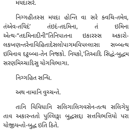
મયદાસરે.
નિગ્ગહીતસ્સ મયદા હોન્તિ વા સરે ક્વચિ-તમેવ,
તંએવ-તયિદં’ તંઇદં-તદમિના, તં ઇમિના
એત્થ-‘‘તદમિનાદીની’’તિનિપાતના ઇકારસ્સ અકારો-
લક્ખણન્તરેનાવિહિતાદેસલોપાગમવિપલ્લાસા સબ્બત્થ
ઇમિનાવ દટ્ઠબ્બા-તેન નિજકો. નિયકો,’તિઆદિ સિદ્ધં-બુદ્ધમ
સરણમિચ્ચાદિસુ યોગવિભાગા.
નિગ્ગહિત સન્ધિ.
અથ
નામાનિ વુચ્ચન્તે.
તાનિ વિવિધાનિ સલિગાલિગવસેન-તત્થ સલિગેયુ
તાવ અકારન્તતો પુલ્લિઙ્ગા બુદ્ધસદ્દા સત્તવિભત્તિયો પરા
યોજીયન્તો-બુદ્ધ ઇતિ ઠિતે.