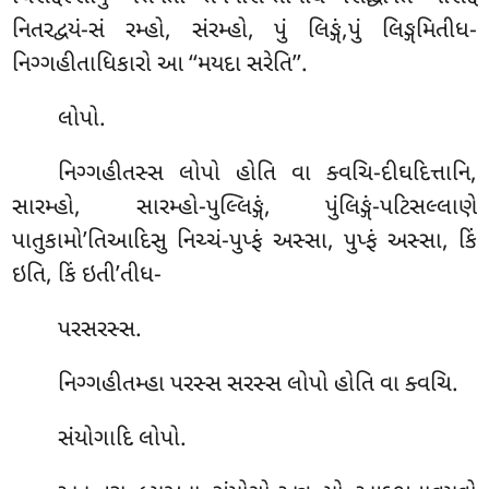
નિતરદ્વયં-સં રમ્હો, સંરમ્હો, પું લિઙ્ગં,પું લિઙ્ગમિતીધ-
નિગ્ગહીતાધિકારો આ ‘‘મયદા સરેતિ’’.
લોપો.
નિગ્ગહીતસ્સ લોપો હોતિ વા ક્વચિ-દીઘદિત્તાનિ,
સારમ્હો, સારમ્હો-પુલ્લિઙ્ગં, પુંલિઙ્ગં-પટિસલ્લાણે
પાતુકામો’તિઆદિસુ નિચ્ચં-પુપ્ફં અસ્સા, પુપ્ફં અસ્સા, કિં
ઇતિ, કિં ઇતી’તીધ-
પરસરસ્સ.
નિગ્ગહીતમ્હા પરસ્સ સરસ્સ લોપો હોતિ વા ક્વચિ.
સંયોગાદિ લોપો.