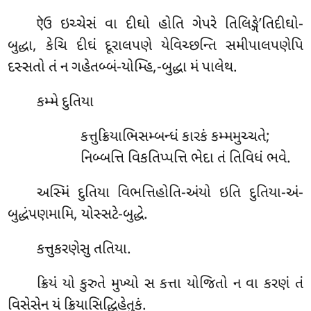
ऐઉ ઇચ્ચેસં વા દીઘો હોતિ ગેપરે તિલિઙ્ગે’તિદીઘો-
બુદ્ધા, કેચિ દીઘં દૂરાલપણે યેવિચ્છન્તિ સમીપાલપણેપિ
દસ્સતો તં ન ગહેતબ્બં-યોમ્હિ,-બુદ્ધા મં પાલેથ.
કમ્મે
દુતિયા
કત્તુક્રિયાભિસમ્બન્ધં કારકં કમ્મમુચ્ચતે;
નિબ્બત્તિ વિકતિપ્પત્તિ ભેદા તં તિવિધં ભવે.
અસ્મિં દુતિયા વિભત્તિહોતિ-અંયો ઇતિ દુતિયા-અં-
બુદ્ધંપણમામિ, યોસ્સટે-બુદ્ધે.
કત્તુકરણેસુ તતિયા.
ક્રિયં યો કુરુતે મુખ્યો સ કત્તા યોજિતો ન વા કરણં તં
વિસેસેન યં ક્રિયાસિદ્ધિહેતુકં.