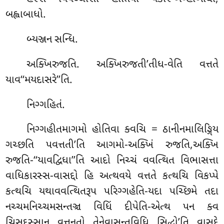
બહ્વાબાધો.
બ્યઞ્જન સન્ધિ.
અક્ખિરુજતિ. અક્ખિરુજતી’તીધ-વેતિ વત્તતે
યાવ‘‘મયદાસરે’’તિ.
નિગ્ગહિતં.
નિગ્ગહીતમાગમો હોતિવા ક્વચિ = ઠાનીનમાલિઙ્ગિય
ગચ્છતિ પવત્તતી’તિ આગમો-અક્ખિં રુજતિ,અક્ખિ
રુજતિ-‘‘યાવદ્વિધા’’તિ આદો નિચ્ચં વવત્થિત વિભાસત્તા
વાધિકારસ્સ-વાસદ્દો હિ અત્થવયે વત્તતે કત્થચિ વિકપ્પે
કત્થચિ યથાવવત્થિતરૂપ પરિગ્ગહેતિ-યદા પચ્છિમે તદા
નચ્ચમનિચ્ચમસન્તઞ્ચ વિધિં દીપેતિ-એત્થ પન ક્વ
ચિસદ્દસ્સાનુ
વત્તનતો તેનેવાસન્તવિધિ સિદ્ધો’તિ વાસદ્દે