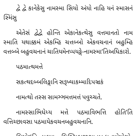
દ્વે દ્વે કાનેકેસુ નામસ્મા સિયો અંયો નાહિ યનં સ્માસનં
સ્મિંસુ
એતેસં દ્વેદ્વે હોન્તિ એકાનેકત્થેસુ વત્તમાનતો નામ
સ્માતિ યથાક્કમં એકમ્હિ ચત્તબ્બો એકવચનાનં બહુમ્હિ
વત્તબ્બે બહુવચનાનં ચાતિયમેનપ્પયઙ્ગે-નામસ્મા’તિઅધિકારો.
પઠમાત્થમત્તે
સકત્થદબ્બલિઙ્ગાનિ સઙ્ખ્યાકમ્માદિપઞ્ચકં
નામત્થો તસ્સ સામઞ્ઞમત્તમત્તં પવુચ્ચતે.
નામસ્સાભિધેય્ય મત્તે પઠમાવિભત્તિ હોતિ’તિ
વત્તિચ્છાવસા પઠમાયેકવચનબહુવચનાનિ.