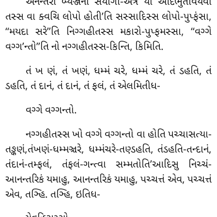
અનન્તરા બ્યઞ્જના સંયોગો-અત્ર યો આદભુતાવયવો
તસ્સ વા ક્વચિ લોપો હોતી’તિ સસ્સાદિસ્સ લોપો-પુપ્ફંસા,
‘‘મયદા સરે’’તિ નિગ્ગહીતસ્સ મકારો-પુપ્ફમસ્સા, ‘‘વગ્ગે
વગ્ગ’ન્તો’’તિ નો નગ્ગહીતસ્સ-કિન્તિ, કિમિતિ.
તં ખ ણં, તં ખણં, ધમ્મં ચરે, ધમ્મં ચરે, તં ડહતિ, તં
ડહતિ, તં દાનં, તં દાનં, તં ફલં, તં એલમિતીધ-
વગ્ગે વગ્ગન્તો.
નગ્ગહીતસ્સ ખો વગ્ગે વગ્ગન્તો વા હોતિ પચ્ચાસત્યા-
તઙ્કણં,તંખણં-ધમ્મઞ્ચરે, ધમ્મંચરે-તણ્ડહતિ, તંડહતિ-તન્દાનં,
તંદાનં-તમ્ફલં, તંફલં-ગન્ત્વા સમ્મતોતિ’આદિસુ નિચ્ચં-
આનન્તરિકં યમાહુ, આનન્તરિકં યમાહુ, પચ્ચત્તં એવ, પચ્ચત્તં
એવ, તઞ્હિ. તઞ્હિ, ઇતિધ-