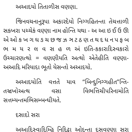
અઆદયો તિતાળીસ વણણા.
જિનવચનાનુરૂપા અકારદેયો નિગ્ગહિતન્તા તેચત્તાળી
સક્ખરા પચ્ચેકં વણ્ણા નામ હોન્તિ યથા - અ આ ઇ ઈ ઉ ઊ
એ ઓ ક ખ ગ ઘ ઙ ચ છ જ ઝ ઞ ટ ઠ ણ ત થ દ ધ ન પ ફ બ
ભ મ ય ર લ વ સ હ ળ અં ઇતિ-કકારાદિસ્વકારો
ઉચ્ચારણત્થો = વણણીયતિ અત્થો એતેહીતિ વણ્ણા-
અઆદિ મરિયાદા ભૂતો યેસન્તો અઆદયો.
અઆદયોતિ વત્તતે યાવ ‘‘બિન્દુનિગ્ગહીત’’ન્તિ-
તઞ્ચખોઅત્થ વસા વિભત્તિચીપરિનામોતિ
સત્તમ્યન્તમભિસમ્બન્ધીયતે.
દસાદો સરા
અઆદિસ્વાદિમ્હિ નિદ્દિટ્ઠા ઓદન્તા દસવણ્ણા સરા