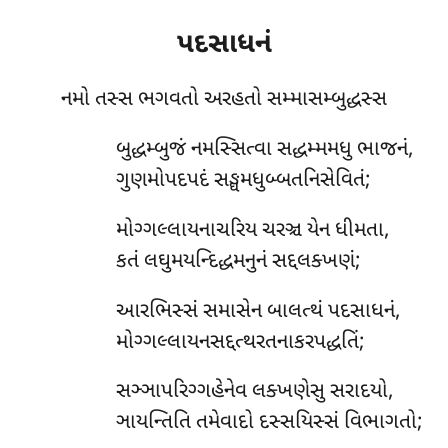
પદસાધનં
નમો તસ્સ ભગવતો અરહતો સમ્માસમ્બુદ્ધસ્સ
બુદ્ધમ્બુજં નમસ્સિત્વા સદ્ધમ્મમધુ ભાજનં,
ગુણમોપદપદં સઙ્ઘમધુબ્બતનિસેવિતં;
મોગ્ગલ્લાયનાચરિય ચરઞ્ચ યેન ધીમતા,
કતં લઘુમયન્દિદ્ધમનુનં સદ્દલક્ખણં;
આરભિસ્સં સમાસેન બાલત્થં પદસાધનં,
મોગ્ગલ્લાયનસદ્દત્થરતનાકરપદ્ધતિં;
સઞ્ઞાપરિગ્ગહેનેવ લક્ખણેસુ સરાદયો,
ઞાયન્તિતિ તમેવાદો દસ્સયિસ્સં વિભાગતો;