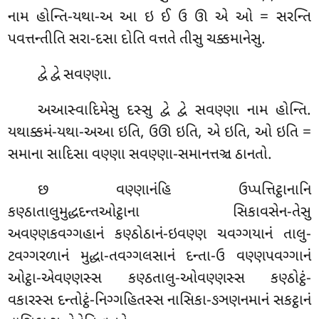
નામ હોન્તિ-યથા-અ આ ઇ ઈ ઉ ઊ એ ઓ = સરન્તિ
પવત્તન્તીતિ સરા-દસા દોતિ વત્તતે તીસુ ચક્કમાનેસુ.
દ્વે દ્વે સવણ્ણા.
અઆસ્વાદિમેસુ દસ્સુ દ્વે દ્વે સવણ્ણા નામ હોન્તિ.
યથાક્કમં-યથા-અઆ ઇતિ, ઉઊ ઇતિ, એ ઇતિ, ઓ ઇતિ =
સમાના સાદિસા વણ્ણા સવણ્ણા-સમાનત્તઞ્ચ ઠાનતો.
છ વણ્ણાનંહિ ઉપ્પત્તિટ્ઠાનાનિ
કણ્ઠાતાલુમુદ્ધદન્તઓટ્ઠાના સિકાવસેન-તેસુ
અવણ્ણકવગ્ગહાનં કણ્ઠોઠાનં-ઇવણ્ણ ચવગ્ગયાનં તાલુ-
ટવગ્ગરળાનં મુદ્ધા-તવગ્ગલસાનં દન્તા-ઉ વણ્ણપવગ્ગાનં
ઓટ્ઠા-એવણ્ણસ્સ કણ્ઠતાલુ-ઓવણ્ણસ્સ કણ્ઠોટ્ઠં-
વકારસ્સ
દન્તોટ્ઠં-નિગ્ગહિતસ્સ નાસિકા-ઙઞણનમાનં સકટ્ઠાનં