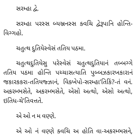
સરમ્હા દ્વે.
સરમ્હા પરસ્સ બ્યઞ્જનસ્સ ક્વચિ દ્વેરૂપાનિ હોન્તિ-
વિગ્ગહો.
ચતુત્થ
દુતિયેસ્વેસં તતિય પઠમા.
ચતુત્થદુતિયેસુ પરેસ્વેસં ચતુત્થદુતિયાનં તબ્બગ્ગે
તતિય પઠમા હોન્તિ પચ્ચાસત્યાતિ પુબ્બઝકારખકારાનં
જકારકકરા-તતિયજ્ઝાનં, વિક્ખેપો-સરમ્હા’તિકિં?-તં વનં.
અકરમ્ભસેતે, અકરમ્ભસેતે, એસો અત્થો, એસો અત્થો,
ઇતિધ-ચે’તિવત્તતે.
એ ઓ ન મ વણ્ણે.
એ ઓ નં વણ્ણે ક્વચિ અ હોતિ વા-અકરમ્ભસને,