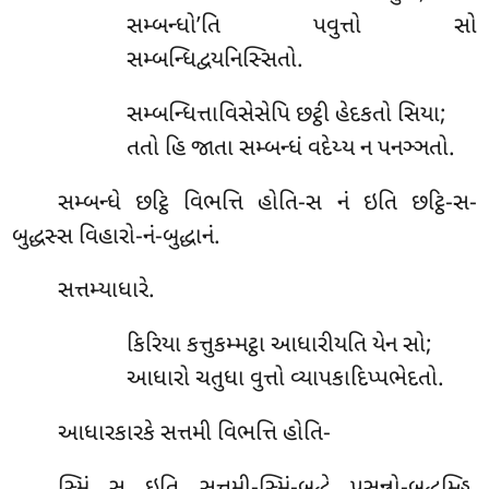
સમ્બન્ધો’તિ પવુત્તો સો
સમ્બન્ધિદ્વયનિસ્સિતો.
સમ્બન્ધિત્તાવિસેસેપિ છટ્ઠી હેદકતો સિયા;
તતો હિ જાતા સમ્બન્ધં વદેય્ય ન પનઞ્ઞતો.
સમ્બન્ધે છટ્ઠિ વિભત્તિ હોતિ-સ નં ઇતિ છટ્ઠિ-સ-
બુદ્ધસ્સ વિહારો-નં-બુદ્ધાનં.
સત્તમ્યાધારે.
કિરિયા કત્તુકમ્મટ્ઠા આધારીયતિ યેન સો;
આધારો ચતુધા વુત્તો વ્યાપકાદિપ્પભેદતો.
આધારકારકે સત્તમી વિભત્તિ હોતિ-