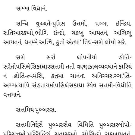
સઞ્ઞા વિધાનં.
સન્ધિ વુચ્ચતે-પુરિસ ઉત્તમો, પઞ્ઞા ઇન્દ્રિયં.
સતિઆરક્ખો,ભોગિ ઇન્દો, ચક્ખુ આયતનં, અભિભુ
આયતનં, ધનમ્મે અત્થિ, કુતો એત્થા’ તિધ-સરો લોપો સરે.
સરો સરો લોપનીયો હોતિ-
સરેતોપસિલેસિકાધારસત્તમી તતો વણ્ણકાલવ્યવધાને કારિયં
ન હોતિ-ત્વમસિ, કતમા ચાનન્દ અનિચ્ચસઞ્ઞા’તિ-
અઞ્ઞત્થાપિ સંહતાયમોપસિલેસકાધા રેયેવ સત્તમી-વિધીતિ
વત્તમાને.
સત્તમિયં પુબ્બસ્સ.
સત્તમીનિદ્દેસે પુબ્બસ્સેવ વિધિતિ પુબ્બસરલોપો-
પુરિસુત્તમો,પઞ્ઞિન્દ્રિયં, સતારક્ખો, ભોગિન્દો, ચક્ખાયતનં.