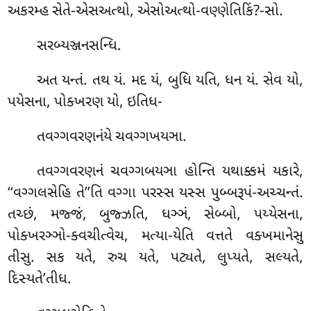
અકરમ્હ સેતે-એસઅત્થો, એસોઅત્થો-વણ્ણેતિકિં?-સો.
સરબ્યઞ્જનસન્ધિ.
અત યન્તં. તથ યં. મદ યં, બુધિ યતિ, ધન યં. સેવ યો,
પયેસના, પોક્ખરણ યો, ઇતિધ-
તવગ્ગવરણનંયે ચવગ્ગખયઞા.
તવગ્ગવરણનં ચવગ્ગબયઞા હોન્તિ યથાક્કમં યકારે,
‘‘વગ્ગલસેહિ તે’’તિ વગ્ગા પરસ્સ યસ્સ પુબ્બરૂપં-અચ્ચન્તં.
તચ્છં, મજ્જં, બુજ્ઝતિ, ધઞ્ઞં, સેબ્બો, પય્યેસના,
પોક્ખરઞ્ઞો-ક્વચીત્વેચ, મત્યા-યેતિ વત્તતે વક્ખમાનેસુ
તીસુ. સક યતે, રુચ યતે, પટ્યતે, લુપ્યતે, સલ્યતે,
દિસ્યતે’તીધ.