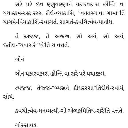
સરે પરે ઇવ ણ્ણુવણ્ણાનં યકારવકારા હોન્તિ વા
યથાક્કમં-અકારસ્સ દીઘે-વ્યાકાસિ, ‘‘વનતરગાવા ગામા’’તિ
યાગમે-વિયાકાસિ-સ્વાગતં. સાગતં-ક્વચિત્વેવ-યાનીધ.
તે અજ્જ, તે અજ્જ, સો અયં, સો અયં,
ઇતીધ-‘‘યવાસરે’’ ‘વે’તિ ચ વત્તતે.
ઞોનં
ઞોનં યકારવકારા હોન્તિ વા સરે પરે યથાક્કમં.
ત્યજ્જ, તેજ્જ-‘‘બ્યઞ્જને દીઘરસ્સા’’તિદીઘે-સ્વાયં,
સોયં.
ક્વચીત્વેવ-ધનમ્મત્થી-ગો એળકમિતિધ-સરે’તિ વત્તતે.
ગોસ્સાવઙ.