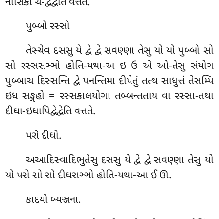
નાસિકા ચ-દ્વેદ્વેતિ વત્તતે.
પુબ્બો રસ્સો
તેસ્ચેવ દસસુ યે દ્વે દ્વે સવણ્ણા તેસુ યો યો પુબ્બો સો
સો રસ્સસઞ્ઞો હોતિ-યથા-અ ઇ ઉ એ ઓ-તેસુ સંયોગ
પુબ્બાચ દિસ્સન્તિ દ્વે પનન્તિમા દીપેતું તત્થ સાધુત્તં તેસમ્પિ
ઇધ સઙ્ગહો = રસ્સકાલયોગા તબ્બન્તતાય વા રસ્સા-તથા
દીઘા-ઇધાપિદ્વેદ્વેતિ વત્તતે.
પરો દીઘો.
અઆદિસ્વાદિભુતેસુ દસસુ યે દ્વે દ્વે સવણ્ણા તેસુ યો
યો પરો સો સો દીઘસઞ્ઞો હોતિ-યથા-આ ઈ ઊ.
કાદયો બ્યઞ્જના.