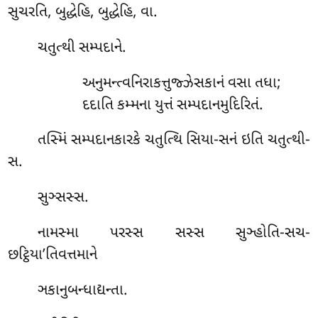
સુચરતિ, બુદ્ધેહિ, બુદ્ધેહિ, વા.
ચતુત્થી સમ્પદાને.
અનુમન્ત્વનિરાકત્તુજ્ઝેસકાનં વસા તધા;
દદાતિ કમ્મના યુત્તં સમ્પદાનમુદિરિતં.
તસ્મિં સમ્પદાનકારકે ચતુત્થિ સિયા-સનં ઇતિ ચતુત્થી-
સ.
સુઞ્સસ્સ.
નામસ્મા પરસ્સ સસ્સ સુઞ્હોતિ-સચ-
છટ્ઠિયા’તિવત્તમાને
ઞકાનુબન્ધાદ્યન્તા.