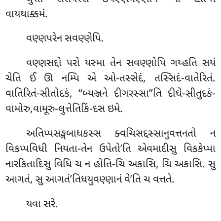
વાયથાક્કમં.
વણ્ણપરેન સવણ્ણેપિ.
વણ્ણસદ્દો પરો યસ્મા તેન સવણ્ણોપિ ગય્હતિ સયં
ચેતિ ઈ ઊ નમ્પિ એ ઓ-તસ્સેદં, તસ્સિદં-વાતેરિતં.
વાતિરિતં-સીતોદકં, ‘‘બ્યઞ્જને દીગરસ્સા’’તિ દીઘે-સીતુદકં-
વામોરુ,વામૂરુ-લુત્તેતિકિં-દસ ઇમે.
અતિપ્પસઙ્ગબાધકસ્સ ક્વચિસદ્દસ્સાનુવત્તનતો ન
વિકપ્પવિધી નિયતા-તેન ઉપેતો’તિ એવમાદીસુ વિકકેપ્પા
નારકિતાદિસુ વિધિ ચ ન હોતિ-ચિ અકાસિ, ચિ અકાસિ. સુ
આગતં, સુ આગતં’તિધયુવણ્ણાનં વે’તિ ચ વત્તતે.
યવા સરે.