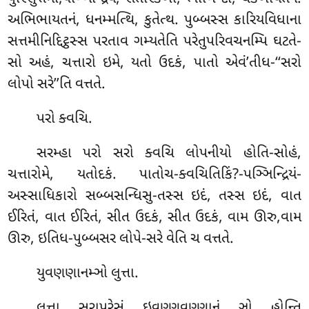
અભિભાયતનં, ધનમ્મત્થિ, કુતેત્થ. પુબ્બસ્સ
કારિયવિધાના
સત્તમીનિદ્દિટ્ઠસ્સ પરતાવ ગમ્યતેતિ પરેતુપરિવચનમ્પિ ઘટતે-
સો અહં, ચત્તારો ઇમે, યતો ઉદકં, પાતો એવં’તીધ-‘‘સરો
લોપો સરે’’તિ વત્તતે.
પરો ક્વચિ.
સરમ્હા પરો સરો ક્વચિ લોપનીયો હોતિ-સોહં,
ચત્તારોમે, યતોદકં. પાતોચ-ક્વચિતિકિં?-પઞ્ઞિન્દ્રિયં-
અસ્સાધિકારો સબ્બસન્ધિસુ-તસ્સ ઇદં, તસ્સ ઇદં, વાત
ઈરિતં, વાત ઈરિતં, સીત ઉદકં, સીત ઉદકં, વામ ઊરુ,વામ
ઊરુ, ઇતિધ-પુબ્બસર લોપે-સરે વેતિ ચ વત્તતે.
યુવણણાનમ્ઞો લુત્તા.
લુત્તા સરાપરેસં ઇવણ્ણવણ્ણાનં ઞો હોન્તિ