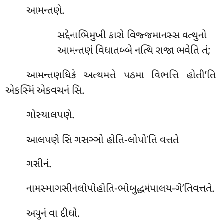
આમન્તણે.
સદ્દેનાભિમુખી કારો વિજ્જમાનસ્સ વત્થુનો
આમન્તણં વિધાતબ્બે નત્થિ રાજા ભવેતિ તં;
આમન્તણધિકે અત્થમત્તે પઠમા વિભત્તિ હોતી’તિ
એકસ્મિં એકવચનં સિ.
ગોસ્યાલપણે.
આલપણે સિ ગસઞ્ઞો હોતિ-લોપો’તિ વત્તતે
ગસીનં.
નામસ્માગસીનંલોપોહોતિ-ભોબુદ્ધમંપાલય-ગે’તિવત્તતે.
અયુનં વા દીઘો.