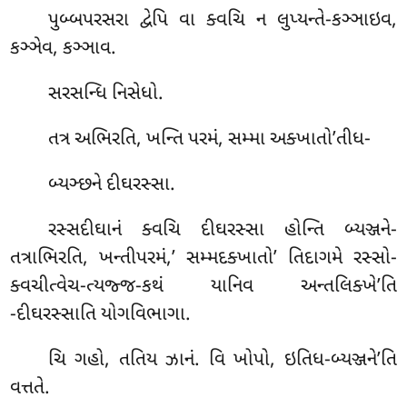
પુબ્બપરસરા દ્વેપિ વા ક્વચિ ન લુપ્યન્તે-કઞ્ઞાઇવ,
કઞ્ઞેવ, કઞ્ઞાવ.
સરસન્ધિ નિસેધો.
તત્ર અભિરતિ, ખન્તિ પરમં, સમ્મા અક્ખાતો’તીધ-
બ્યઞ્છને દીઘરસ્સા.
રસ્સદીઘાનં ક્વચિ દીઘરસ્સા હોન્તિ બ્યઞ્જને-
તત્રાભિરતિ, ખન્તીપરમં,’ સમ્મદક્ખાતો’ તિદાગમે રસ્સો-
ક્વચીત્વેચ-ત્યજ્જ-કથં યાનિવ અન્તલિક્ખે’તિ
-દીઘરસ્સાતિ યોગવિભાગા.
ચિ ગહો, તતિય ઝાનં. વિ ખોપો, ઇતિધ-બ્યઞ્જને’તિ
વત્તતે.