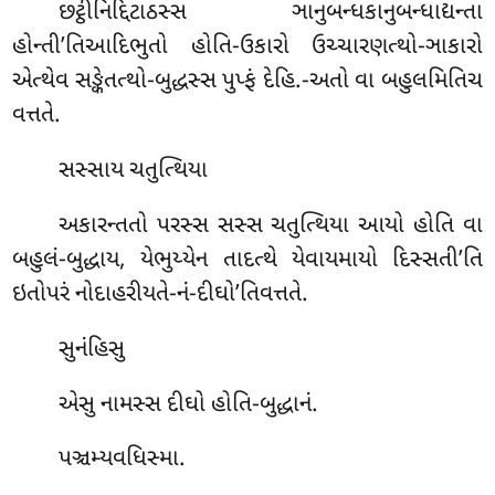
છટ્ઠીનિદ્દિટાઠસ્સ ઞાનુબન્ધકાનુબન્ધાદ્યન્તા
હોન્તી’તિઆદિભુતો હોતિ-ઉકારો ઉચ્ચારણત્થો-ઞાકારો
એત્થેવ સઙ્કેતત્થો-બુદ્ધસ્સ પુપ્ફં દેહિ.-અતો વા બહુલમિતિચ
વત્તતે.
સસ્સાય ચતુત્થિયા
અકારન્તતો પરસ્સ સસ્સ ચતુત્થિયા આયો હોતિ વા
બહુલં-બુદ્ધાય, યેભુય્યેન તાદત્થે યેવાયમાયો દિસ્સતી’તિ
ઇતોપરં નોદાહરીયતે-નં-દીઘો’તિવત્તતે.
સુનંહિસુ
એસુ નામસ્સ દીઘો હોતિ-બુદ્ધાનં.
પઞ્ચમ્યવધિસ્મા.