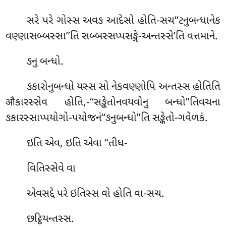
સરે પરે ગોસ્સ અવઙ આદેસો હોતિ-સચ‘‘ટનુબન્ધાનેક
વણ્ણાસબ્બસ્સા’’તિ સબ્બસ્સપ્પસઙ્ગે-અન્તસ્સે’તિ વત્તમાને.
ઙનુ બન્ધો.
ઙકારોનુબન્ધો યસ્સ સો નેકવણ્ણોપિ અન્તસ્સ હોતિતિ
औકારસ્સેવ હોતિ,-‘‘સઙ્કેતોનવયવોનુ બન્ધો’’તિવચના
ઙકારસ્સાપ્પયોગો-પયોજનં‘‘ઙનુબન્ધો’’તિ સઙ્કેતો-ગવેળકં.
ઇતિ
એવ, ઇતિ એવા ‘‘તીધ-
વિતિસ્સેવે વા
એવસદ્દે પરે ઇતિસ્સ વો હોતિ વા-સચ.
છટ્ઠિયન્તસ્સ.