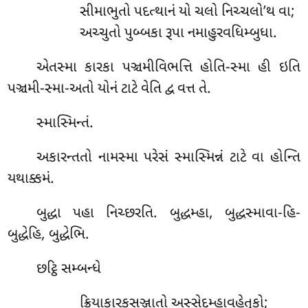
સીમાભુતો પદત્થાનં યો ચલો નિચ્ચલો’થ વા;
અચ્ચુતો પુબ્બકા રૂપા નમાહુરવધિમ્બુધા.
એતસ્મા
કારકા પઞ્ચમીવિભત્તિ હોતિ-સ્મા હી ઇતિ
પઞ્ચમી-સ્મા-અતો યોનં ટાટે વેતિ દ્વ વત્ત તે.
સ્માસ્મિન્તં.
અકારન્તતો નામસ્મા પરેસં સ્માસ્મિન્નં ટાટે વા હોન્તિ
યથાક્કમં.
બુદ્ધા પહા નિચ્છરતિ. બુદ્ધમ્હા, બુદ્ધસ્માવા-હિ-
બુદ્ધેહિ, બુદ્ધેભિ.
છટ્ઠિ સમ્બન્ધે
ક્રિયાકારકસઞ્જાતો અસ્સેદમ્હાવહેતુકો;