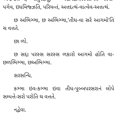
પગેવ, ઇધમિજ્ઝતિ, પરિયન્તં, અત્તદત્થં-વાત્વેવ-અત્તત્થં.
છ અભિઞ્ઞા, છ અભિઞ્ઞા,’તીધ-વા સરે આગમો’તિ
ચ વત્તતે.
છા ળો.
છ સદ્દા પરસ્સ સરસ્સ ળકારો આગમો હોતિ વા-
છળભિઞ્ઞા, છઅભિઞ્ઞા.
સરસન્ધિ.
કઞ્ઞા ઇવ-કઞ્ઞા ઇવા તીધ-પુબ્બપરસરાનં લોપે
સમ્પત્તે-સરો પરોતિ ચ વત્તતે.
નદ્વેવા.