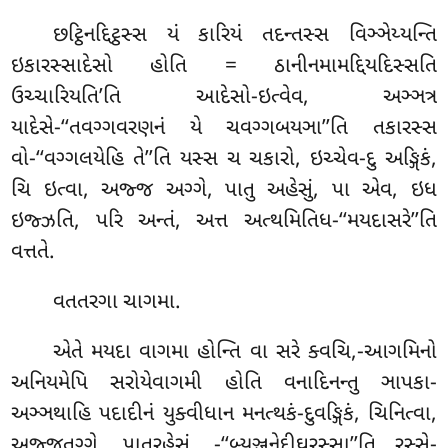
છટ્ઠિનદ્દિટ્ઠસ્સ યં કારિયં તદન્તસ્સ વિઞ્ઞેય્યન્તિ
ઇકારસ્સાદેસો હોતિ = ઠાનીનમામદ્દિયદિસ્સતિ
ઉચ્ચારિયતિ’તિ આદેસો-ઇત્વેવ, અઞ્ઞત્ર
યાદેસે-‘‘તવગ્ગવરણનં યે ચવગ્ગબયઞા’’તિ તકારસ્સ
વો-‘‘વગ્ગલયેહિ તે’’તિ યસ્સ ચ ચકારો, ઇચ્ચેવ-દુ અઙ્ગિકં,
ચિ ઇત્વા, અજ્જ અગ્ગે, પાતુ અહેસું, પા એવ, ઇધ
ઇજ્ઝતિ, પરિ અન્તં, અત્ત અત્થમિતિધ-‘‘મયદાસરે’’તિ
વત્તતે.
વતતરગા ચાગમા.
એતે મયદા વાગમા હોન્તિ વા સરે ક્વચિ,-આગમિનો
અનિયમેપિ સરોયેવાગમી હોતિ વનાદિનન્તુ ઞાપકા-
અઞ્ઞથાહિ પદાદીનં યુક્વીધાન મનત્થકં-દુવઙ્ગિકં, ચિનિત્વા,
અજ્જતગ્ગે, પાતુરહેસું, -‘‘બ્યઞ્જનેદીઘરસ્સા’’તિ રસ્સે-