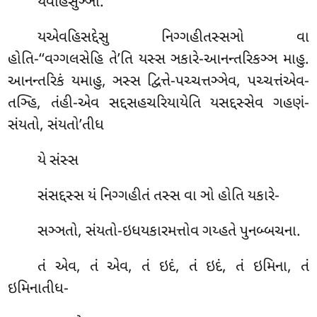
યેવહિસુઞ્ઞો.
યએવહિસદ્દેસુ નિગ્ગહીતસ્સઞો વા
હોતિ-‘‘વગ્ગલસેહિ તે’તિ યસ્સ ઞકારે-આનન્તરિકઞ્ઞ માહુ.
આનન્તરિકં યમાહુ, ઞસ્સ દ્વિત્તે-પચ્ચત્તઞ્ઞેવ, પચ્ચત્તંએવ-
તઞ્હિ, તંહી-એવ સદ્દસહચરિયાયેતિ યસદ્દસ્સેવ ગહણં-
સંયતો, સંયતો’તીધ
યે સંસ્સ
સંસદ્દસ્સ યં નિગ્ગહીતં તસ્સ વા ઞો હોતિ યકારે-
સઞ્ઞતો, સંયતો-ઇધયકારમત્તોવ ગય્હતે પુનબ્બચના.
તં એવ, તં એવ, તં ઇદં, તં ઇદં, તં ઇમિના, તં
ઇમિનાતીધ-