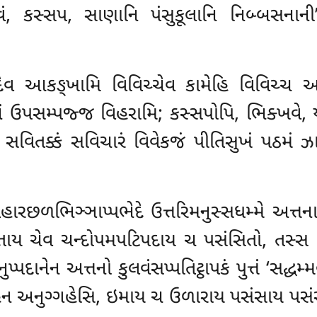
્વં, કસ્સપ, સાણાનિ પંસુકૂલાનિ નિબ્બસનાની
દેવ આકઙ્ખામિ વિવિચ્ચેવ કામેહિ વિવિચ્ચ અક
ં ઉપસમ્પજ્જ વિહરામિ; કસ્સપોપિ, ભિક્ખવે, 
 સવિતક્કં સવિચારં વિવેકજં પીતિસુખં પઠમં ઝ
હારછળભિઞ્ઞાપ્પભેદે ઉત્તરિમનુસ્સધમ્મે અત્ત
તતાય ચેવ ચન્દોપમપટિપદાય ચ પસંસિતો, તસ્સ 
નેન અત્તનો કુલવંસપ્પતિટ્ઠાપકં પુત્તં ‘સદ્ધમ્મ
ેન અનુગ્ગહેસિ, ઇમાય ચ ઉળારાય પસંસાય પસંસીત