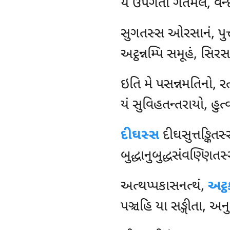
યં ઉપગતો ગતમલં, વન્દે
સુગતસ્સ ઓરસાનં, પુત્
અટ્ઠન્નમ્પિ સમૂહં, સિરસ
ઇતિ
મે પસન્નમતિનો, રત
યં સુવિહતન્તરાયો, હુત્
દીઘસ્સ
દીઘસુત્તઙ્કિત
બુદ્ધાનુબુદ્ધસંવણ્ણિત
અત્થપ્પકાસનત્થં,
અટ્
પઞ્ચહિ યા સઙ્ગીતા, અન