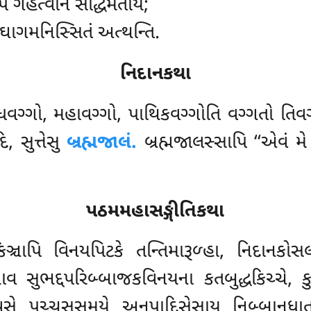
પિ ગહેત્વાન સદ્ધિમેતાય;
ઘાગમનિસ્સિતં અત્થન્તિ.
નિદાનકથા
ગ્ગો, મહાવગ્ગો, પાથિકવગ્ગોતિ વગ્ગતો તિવગ્ગો 
 સુત્તેસુ
બ્રહ્મજાલં.
બ્રહ્મજાલસ્સાપિ ‘‘એવં
મ
પઠમમહાસઙ્ગીતિકથા
ઞ્ચાપિ વિનયપિટકે તન્તિમારૂળ્હા, નિદાનકોસ
યાવ સુભદ્દપરિબ્બાજકવિનયના કતબુદ્ધકિચ્ચે, ક
સે પચ્ચૂસસમયે અનુપાદિસેસાય નિબ્બાનધાત