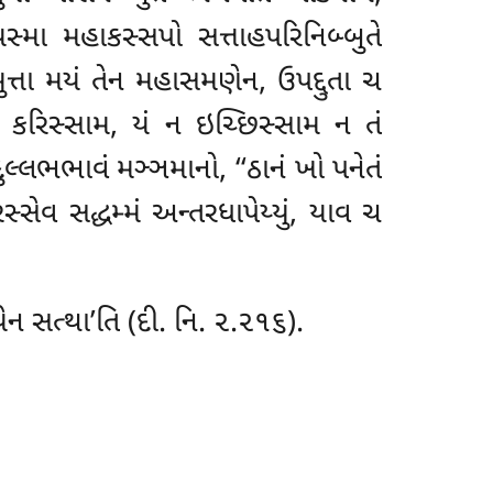
સ્મા મહાકસ્સપો સત્તાહપરિનિબ્બુતે
ુત્તા મયં તેન મહાસમણેન, ઉપદ્દુતા ચ
ં કરિસ્સામ, યં ન ઇચ્છિસ્સામ ન તં
દુલ્લભભાવં મઞ્ઞમાનો, ‘‘ઠાનં
ખો પનેતં
્સેવ સદ્ધમ્મં અન્તરધાપેય્યું, યાવ ચ
ેન સત્થા’તિ (દી. નિ. ૨.૨૧૬).