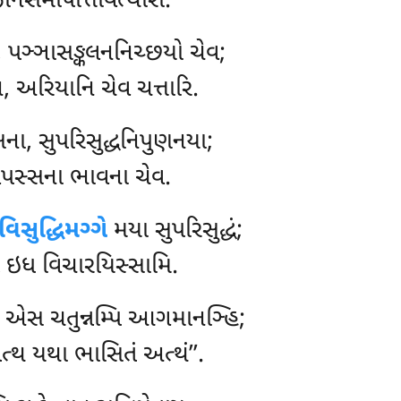
નસમાપત્તિવિત્થારો.
પઞ્ઞાસઙ્કલનનિચ્છયો ચેવ;
િ, અરિયાનિ ચેવ ચત્તારિ.
ના, સુપરિસુદ્ધનિપુણનયા;
વિપસ્સના ભાવના ચેવ.
વિસુદ્ધિમગ્ગે
મયા સુપરિસુદ્ધં;
 તં ઇધ વિચારયિસ્સામિ.
એસ ચતુન્નમ્પિ આગમાનઞ્હિ;
ત્થ યથા ભાસિતં અત્થં’’.