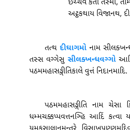
ઇચ્ચેવ કતો તસ્મા, તમ્
અટ્ઠકથાય વિજાનથ, દી
તત્થ
દીઘાગમો
નામ સીલક્ખન્ધવ
તસ્સ વગ્ગેસુ
સીલક્ખન્ધવગ્ગો
આદિ,
પઠમમહાસઙ્ગીતિકાલે વુત્તં નિદાનમાદિ.
પઠમમહાસઙ્ગીતિ નામ ચેસા કિ
ધમ્મચક્કપ્પવત્તનઞ્હિ આદિં કત્વા 
યમકસાલાનમન્તરે વિસાખપુણ્ણમદિવ