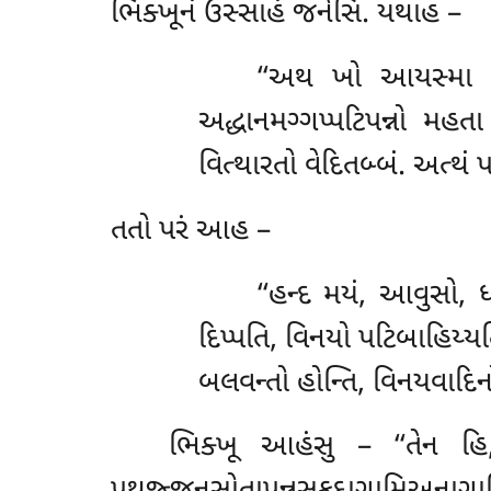
ભિક્ખૂનં ઉસ્સાહં જનેસિ. યથાહ –
‘‘અથ ખો આયસ્મા મ
અદ્ધાનમગ્ગપ્પટિપન્નો મહતા
વિત્થારતો વેદિતબ્બં. અત્થ
તતો પરં આહ –
‘‘હન્દ મયં, આવુસો, 
દિપ્પતિ, વિનયો પટિબાહિય્યત
બલવન્તો હોન્તિ, વિનયવાદિનો
ભિક્ખૂ આહંસુ – ‘‘તેન હિ, 