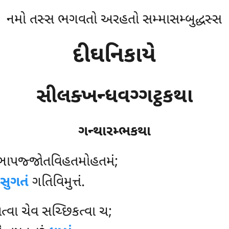
નમો તસ્સ ભગવતો અરહતો સમ્માસમ્બુદ્ધસ્સ
દીઘનિકાયે
સીલક્ખન્ધવગ્ગટ્ઠકથા
ગન્થારમ્ભકથા
્ઞાપજ્જોતવિહતમોહતમં;
સુગતં
ગતિવિમુત્તં.
વેત્વા ચેવ સચ્છિકત્વા ચ;