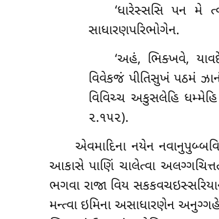
‘ધારેસ્સસિ પન મે ત
સાધારણપરિભોગેન.
‘અહં, ભિક્ખવે, યાવ
વિવેકજં પીતિસુખં પઠમં
ઝાન
વિવિચ્ચ અકુસલેહિ ધમ્મેહિ
૨.૧૫૨).
એવમાદિના નયેન નવાનુપુબ્બવિ
આકાસે પાણિં ચાલેત્વા અલગ્ગચિત્
ભગવા રાજા વિય સકકવચઇસ્સરિયાનુપ્પદા
મન્ત્વા ઇમિના અસાધારણેન અનુગ્ગહ