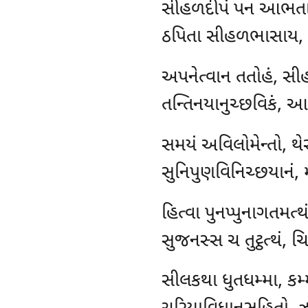
સીહળદીપં પન આભતાથ
ઠપિતા સીહળભાસાય, 
અપનેત્વાન
તતોહં, સી
તન્તિનયાનુચ્છવિકં, આર
સમયં અવિલોમેન્તો, થેર
સુનિપુણવિનિચ્છયાનં, 
હિત્વા પુનપ્પુનાગતમત્
સુજનસ્સ ચ તુટ્ઠત્થં, ચિ
સીલકથા ધુતધમ્મા, કમ્મ