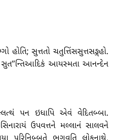
હોતિ; સુત્તતો ચતુત્તિંસસુત્તસઙ્ગહો.
ે સુત’’ન્તિઆદિકં આયસ્મતા આનન્દેન
લ્લત્થં પન ઇધાપિ એવં વેદિતબ્બા.
ુસિનારાયં ઉપવત્તને મલ્લાનં સાલવને
ુયા પરિનિબ્બુતે ભગવતિ લોકનાથે,