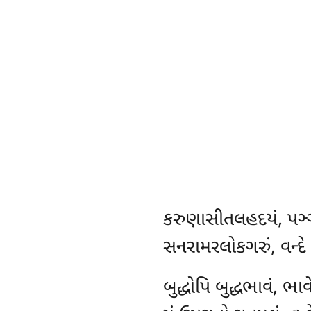
કરુણાસીતલહદયં
, પઞ
સનરામરલોકગરું, વન્દે
બુદ્ધોપિ બુદ્ધભાવં, ભા