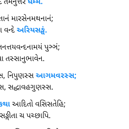
 તમનુત્તરં
ધમ્મં.
તાનં મારસેનમથનાનં;
ા વન્દે
અરિયસઙ્ઘં.
નત્તયવન્દનામયં પુઞ્ઞં;
વા તસ્સાનુભાવેન.
સ્સ, નિપુણસ્સ
આગમવરસ્સ;
સ્સ, સદ્ધાવહગુણસ્સ.
ઠકથા
આદિતો વસિસતેહિ;
ુસઙ્ગીતા ચ પચ્છાપિ.