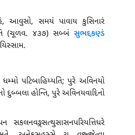
હં, આવુસો, સમયં
પાવાય કુસિનારં
હી’’તિ (ચૂળવ. ૪૩૭) સબ્બં
સુભદ્દકણ્ડં
થયિસ્સામ.
િ, ધમ્મો પટિબાહિય્યતિ; પુરે અવિનયો
નો દુબ્બલા હોન્તિ, પુરે અવિનયવાદિનો
ન સકલનવઙ્ગસત્થુસાસનપરિયત્તિધરે