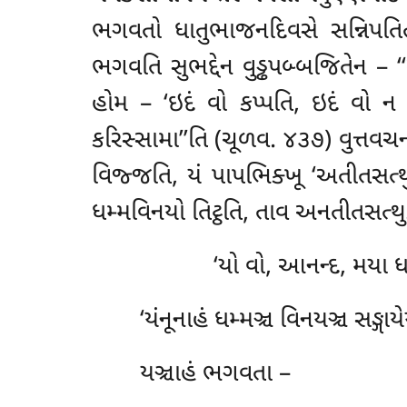
ભગવતો ધાતુભાજનદિવસે સન્નિપતિતાન
ભગવતિ સુભદ્દેન વુડ્ઢપબ્બજિતેન – ‘
હોમ – ‘ઇદં વો કપ્પતિ, ઇદં વો ન 
કરિસ્સામા’’તિ (ચૂળવ. ૪૩૭) વુત્તવચ
વિજ્જતિ, યં પાપભિક્ખૂ ‘અતીતસત્થ
ધમ્મવિનયો તિટ્ઠતિ, તાવ અનતીતસત્થુ
‘યો વો, આનન્દ, મયા ધ
‘યંનૂનાહં ધમ્મઞ્ચ વિનયઞ્ચ સઙ્ગા
યઞ્ચાહં ભગવતા –