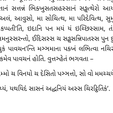
ં સત્તન્નં ભિક્ખુસતસહસ્સાનં સઙ્ઘત્થેરો આય
‘અલં, આવુસો, મા સોચિત્થ, મા પરિદેવિત્થ, સુમ
કપ્પતી’તિ, ઇદાનિ પન મયં યં ઇચ્છિસ્સામ, ત
નમનુસ્સરન્તો, ઈદિસસ્સ ચ સઙ્ઘસન્નિપાતસ્સ પુન 
ુકં પાવચન’ન્તિ મઞ્ઞમાના
પક્ખં લભિત્વા નચિરસ
કમેવ પાવચનં હોતિ. વુત્તઞ્હેતં ભગવતા –
મ્મો ચ વિનયો ચ દેસિતો પઞ્ઞત્તો, સો વો મમચ્ચય
યેય્યં, યથયિદં સાસનં અદ્ધનિયં અસ્સ ચિરટ્ઠિતિકં’.