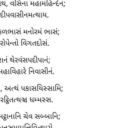
, વસિના મહામહિન્દેન;
દીપવાસીનમત્થાય.
હળભાસં મનોરમં ભાસં;
ોપેન્તો વિગતદોસં.
ાનં થેરવંસપદીપાનં;
મહાવિહારે નિવાસીનં.
થં, અત્થં પકાસયિસ્સામિ;
રટ્ઠિતત્થઞ્ચ ધમ્મસ્સ.
ટ્ઠાનાનિ ચેવ સબ્બાનિ;