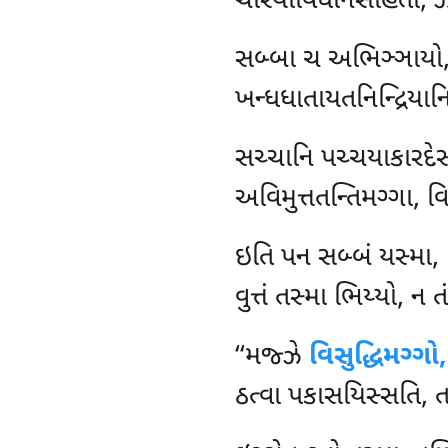
ચરિયાવિધાનસહિતો, ઝા
સબ્બા ચ અભિઞ્ઞાયો, 
ખન્ધધાતાયતનિન્દ્રિયાન
સચ્ચાનિ
પચ્ચયાકારદેસ
અવિમુત્તતન્તિમગ્ગા, 
ઇતિ
પન સબ્બં યસ્મા,
વુત્તં તસ્મા ભિય્યો, ન
‘‘મજ્ઝે
વિસુદ્ધિમગ્ગો,
ઠત્વા પકાસયિસ્સતિ, ત