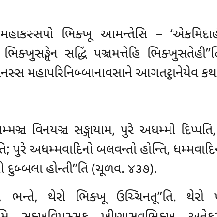
હાકસ્સપો ભિક્ખૂ આમન્તેસિ – ‘એકમિદા
 ભિક્ખુસઙ્ઘેન સદ્ધિં પઞ્ચમત્તેહિ ભિક્ખુસતે
ં પનસ્સ મહાપરિનિબ્બાનાવસાને આગતટ્ઠાનેયેવ ક
ધમ્મઞ્ચ વિનયઞ્ચ
સઙ્ગાયામ, પુરે અધમ્મો દિપ્પત
િ; પુરે અધમ્મવાદિનો બલવન્તો હોન્તિ, ધમ્મવાદિ
 દુબ્બલા હોન્તી’’તિ (ચૂળવ. ૪૩૭).
ભન્તે, થેરો ભિક્ખૂ ઉચ્ચિનતૂ’’તિ. થેરો પ