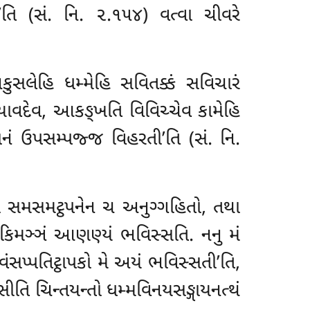
’તિ (સં. નિ. ૨.૧૫૪) વત્વા ચીવરે
ુસલેહિ ધમ્મેહિ સવિતક્કં સવિચારં
યાવદેવ, આકઙ્ખતિ વિવિચ્ચેવ કામેહિ
ાનં ઉપસમ્પજ્જ વિહરતી’તિ (સં. નિ.
ના સમસમટ્ઠપનેન ચ અનુગ્ગહિતો, તથા
કિમઞ્ઞં આણણ્યં ભવિસ્સતિ. નનુ મં
વંસપ્પતિટ્ઠાપકો મે અયં ભવિસ્સતી’તિ,
િ ચિન્તયન્તો ધમ્મવિનયસઙ્ગાયનત્થં