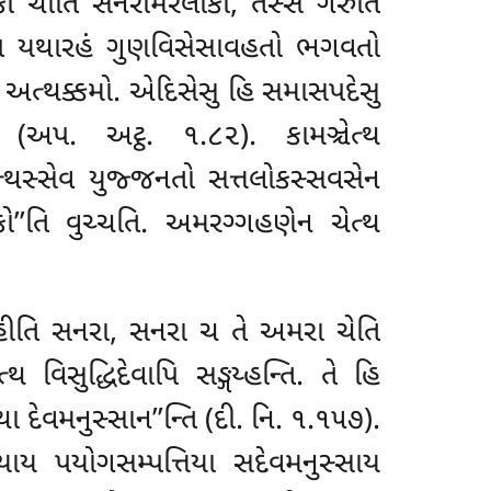
ો ચાતિ સનરામરલોકો, તસ્સ ગરુતિ
મ્પિ યથારહં ગુણવિસેસાવહતો ભગવતો
ો અત્થક્કમો. એદિસેસુ હિ સમાસપદેસુ
(અપ. અટ્ઠ. ૧.૮૨). કામઞ્ચેત્થ
થસ્સેવ યુજ્જનતો સત્તલોકસ્સવસેન
ો’’તિ વુચ્ચતિ. અમરગ્ગહણેન ચેત્થ
હીતિ સનરા, સનરા ચ તે અમરા ચેતિ
વિસુદ્ધિદેવાપિ સઙ્ગય્હન્તિ. તે હિ
 દેવમનુસ્સાન’’ન્તિ (દી. નિ. ૧.૧૫૭).
ાય પયોગસમ્પત્તિયા સદેવમનુસ્સાય