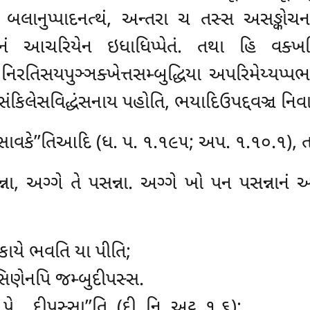
્સ બલાનુપ્પાદનત્થં, અન્તરા ચ તસ્સ અસઙ્કોચ
ં આચરિયેન ઇધાધિપ્પેતં. તથા હિ વક્ખ
િ નિરતિસયપુઞ્ઞક્ખેત્તસમ્બુદ્ધિયા અપરિમેય્યપ્
કિલેસવિદ્ધંસનાય પહોતિ, ભયાદિઉપદ્દવઞ્ચ નિવા
 વ સાવકે’’તિઆદિ (ધ. પ. ૧.૧૯૫; અપ. ૧.૧૦.૧), 
સન્ના, અગ્ગે તે પસન્ના. અગ્ગે ખો પન પસન્નાન
, કાયે ભવતિ યા પીતિ;
સિણેનપિ જમ્બુદીપસ્સ.
ે… દીપસ્સા’’તિ. (દી. નિ. અટ્ઠ. ૧.૬);