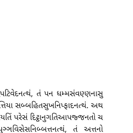
પટિવેદનત્થં, તં પન ધમ્મસંવણ્ણનાસુ
િપત્તિયા સબ્બહિતસુખનિપ્ફાદનત્થં. અથ
યતિં પરેસં દિટ્ઠાનુગતિઆપજ્જનતો ચ
ઞવિસેસનિબ્બત્તનત્થં, તં અત્તનો