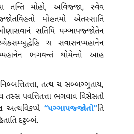
 વા તન્તિ મોહો, અવિજ્જા, સ્વેવ
જ્જોતવિહતો મોહતમો એતસ્સાતિ
ખીણાસવાનં સતિપિ પઞ્ઞાપજ્જોતેન
ચ્ચેકસમ્બુદ્ધેહિ ચ સવાસનપ્પહાનેન
ાપ્પહાનેન ભગવન્તં થોમેન્તો આહ
િબ્બત્તિતત્તા, તત્થ ચ સબ્બઞ્ઞુતાય,
વ તસ્સ પવત્તિતત્તા ભગવાવ વિસેસતો
ઞ્ચ અત્થવિકપ્પે
‘‘પઞ્ઞાપજ્જોતો’’
તિ
ાતિ દટ્ઠબ્બં.