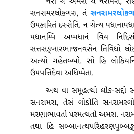
નરા ચ અમરા ચ નરામરા, સહ 
સનરામરલોકગરુ, તં
સનરામરલોકગર
ઉપકારિતં
દસ્સેતિ. ન ચેત્થ પધાનાપ
પધાનમ્પિ અપ્પધાનં વિય નિદ્દ
સત્તસઙ્ખારભાજનવસેન તિવિધો લોક
અત્થો ગહેતબ્બો. સો હિ લોકિયન્ત
ઉપપત્તિદેવા અધિપ્પેતા.
અથ વા સમૂહત્થો લોક-સદ્દો 
સનરામરા, તેસં લોકોતિ સનરામરલોકોત
મરણાભાવતો પરમત્થતો અમરા. નરામરાનંય
તથા હિ સબ્બાનત્થપરિહરણપુબ્બઙ્