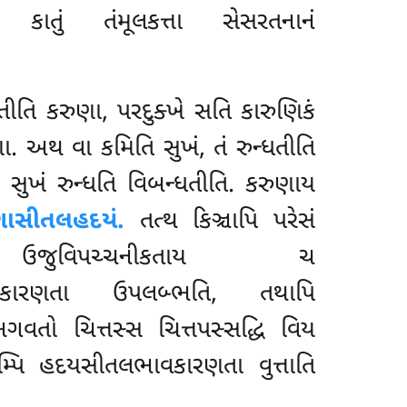
 કાતું તંમૂલકત્તા સેસરતનાનં
ીતિ કરુણા, પરદુક્ખે સતિ કારુણિકં
ા. અથ વા કમિતિ સુખં, તં રુન્ધતીતિ
સુખં રુન્ધતિ વિબન્ધતીતિ. કરુણાય
ણાસીતલહદયં.
તત્થ કિઞ્ચાપિ પરેસં
ીનં ઉજુવિપચ્ચનીકતાય ચ
સીતલભાવકારણતા ઉપલબ્ભતિ, તથાપિ
ગવતો ચિત્તસ્સ ચિત્તપસ્સદ્ધિ વિય
ાનમ્પિ હદયસીતલભાવકારણતા વુત્તાતિ