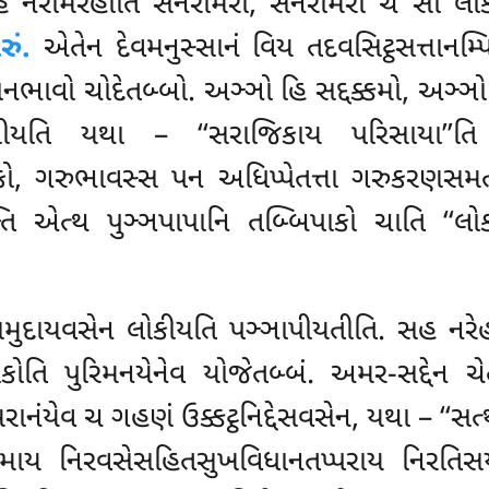
નરામરેહીતિ સનરામરો, સનરામરો ચ સો લોક
ું.
એતેન દેવમનુસ્સાનં
વિય તદવસિટ્ઠસત્તાન
ધાનભાવો ચોદેતબ્બો. અઞ્ઞો હિ સદ્દક્કમો, અઞ્ઞ
િસીયતિ યથા – ‘‘સરાજિકાય પરિસાયા’’તિ 
ો, ગરુભાવસ્સ પન અધિપ્પેતત્તા ગરુકરણસમત્
િ એત્થ પુઞ્ઞપાપાનિ તબ્બિપાકો ચાતિ ‘‘લોક
સમુદાયવસેન લોકીયતિ પઞ્ઞાપીયતીતિ. સહ નરે
િ પુરિમનયેનેવ યોજેતબ્બં. અમર-સદ્દેન ચેત્થ 
ેવ ચ ગહણં ઉક્કટ્ઠનિદ્દેસવસેન, યથા – ‘‘સત્થા
ગમાય નિરવસેસહિતસુખવિધાનતપ્પરાય નિરતિસય