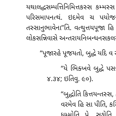
યથાલદ્ધસમ્પત્તિનિમિત્તકસ્સ કમ્મસ
પરિસમાપનત્થં. ઇદમેવ ચ પયોજન
તસ્સાનુભાવેના’’તિ. વત્થુત્તયપૂજા હ
લોકસન્નિવાસે અન્તરાયનિબન્ધનસકલસં
‘‘પૂજારહે પૂજયતો, બુદ્ધે યદિ
‘‘યે
ભિક્ખવે બુદ્ધે પ
૪.૩૪; ઇતિવુ. ૯૦).
‘‘બુદ્ધોતિ
કિત્તયન્તસ્સ
વરમેવ હિ સા પીતિ, ક
ધમ્મોતિ…પે… સઙ્ઘોતિ…પ