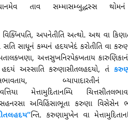
્પધાનમેવ તાવ સમ્માસમ્બુદ્ધસ્સ થોમનં
ખં વિક્ખિપતિ, અપનેતીતિ અત્થો. અથ વા કિણાત
ે સતિ સાધૂનં
કમ્પનં હદયખેદં કરોતીતિ વા કરુણ
ાલક્ખણા, અત્તસુખનિરપેક્ખતાય કારુણિકાનં 
ં હદયં અસ્સાતિ કરુણાસીતલહદયો, તં
કરુ
હાનિચ્છનસભાવતાય, બ્યાપાદારત
ારપ્પવત્તિયા મેત્તામુદિતાનમ્પિ ચિત્ત
ાપાસહનરસા અવિહિંસાભૂતા કરુણા વિસેસેન ભ
સીતલહદય’’
ન્તિ. કરુણામુખેન વા મેત્તામુદિત