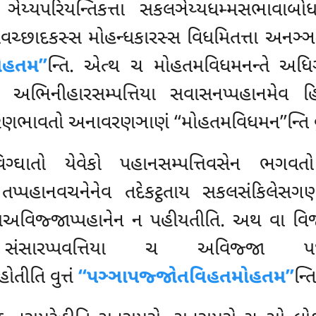
ય્યપરિયન્તિકત્તા સકલઞેય્યધમ્મસભાવાબ
ાવચ્છાદકસ્સ મોહન્ધકારસ્સ વિધમિતત્તા અન
ોહતમ’’
ન્તિ. એત્થ ચ મોહતમવિધમનન્તે અધિ
 અભિનીહારસમ્પત્તિયા સવાસનપ્પહાનમેવ હિ કિ
ણભાવતો અનાવરણઞાણં ‘‘મોહતમવિધમન’’ન્તિ વ
ગ્ઘાતો યેવેકો પહાનસમ્પત્તિવસેન ભગવત
? તપ્પહાનવચનેનેવ તદેકટ્ઠતાય સકલસંકિલેસ
સઅવિજ્જાપ્પહાનેન ન પહીયતીતિ. અથ વા વિજ
યા, સંસારપ્પવત્તિયા ચ અવિજ્જા પધ
તીતિ વુત્તં
‘‘પઞ્ઞાપજ્જોતવિહતમોહતમ’’
ન્તિ