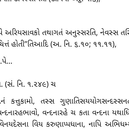
યે અરિયસાવકો તથાગતં અનુસ્સરતિ, નેવસ્સ તસ્મિં
ચિત્તં હોતી’’તિઆદિ (અ. નિ. ૬.૧૦; ૧૧.૧૧),
ા…પે…
િ. (સં. નિ. ૧.૨૪૯) ચ
્દનં કત્તુકામો, તસ્સ ગુણાતિસયયોગસન્દસ્સન
્દનારહભાવો, વન્દનારહે ચ કતા વન્દના યથાધિપ્
ન વિનયદેસના વિય કરુણાપ્પધાના, નાપિ અભિધમ