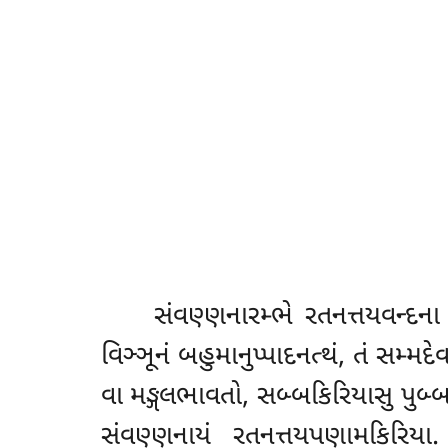
સંવણ્ણનારમ્ભે
રતનત્તયવન્દના
વિઞ્ઞૂનં બહુમાનુપ્પાદનત્થં, તં સમ્
વા મઙ્ગલભાવતો, સબ્બકિરિયાસુ પુબ
સંવણ્ણનાયં રતનત્તયપણામકિરિયા.