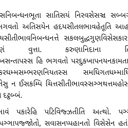
બન્ધનભૂતા સાતિસયં નિરવસેસઞ્ચ સબ્બઞ્
 ભગવતો અતિસયેન હદયસીતલભાવહેતૂતિ 
હદયસીતીભાવનિબન્ધનત્તે સકલબુદ્ધગુણવિસેસક
ણં વુત્તા. કરુણાનિદાના હ
્ખસન્તાપસ્સ હિ ભગવતો પરદુક્ખાપનયનકામતાય
્ધકરધમ્મસમ્ભરણનિયતસ્સ સમધિગતધમ્મા
્તેસુ ન ઈસકમ્પિ
ચિત્તસીતીભાવસ્સઞ્ઞથત્તમહોસ
ટ્ઠબ્બં.
વં પકારેહિ પટિવિજ્ઝતીતિ અત્થો. પઞ્ઞ
ઞ્ઞાપજ્જોતો, સવાસનપ્પહાનતો વિસેસેન હતં સ