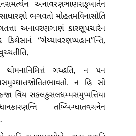
ોધનસમત્થેન અનાવરણઞાણસઙ્ખાતેન
ઞ્ઞસાધારણો ભગવતો મોહતમવિનાસોતિ
ગતત્તા અનાવરણઞાણં કારણૂપચારેન
લેસાનં ‘‘ઞેય્યાવરણપ્પહાન’’ન્તિ,
ુચ્ચતીતિ.
ો થોમનાનિમિત્તં ગય્હતિ, ન પન
ગણસમુગ્ઘાતજોતિતભાવતો. ન હિ સો
્જા વિય સકલકુસલધમ્મસમુપ્પત્તિયા
ાનકારણન્તિ તબ્બિગ્ઘાતવચનેન
.