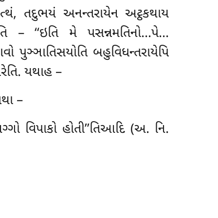
નત્થં, તદુભયં અનન્તરાયેન અટ્ઠકથાય
તિ – ‘‘ઇતિ મે પસન્નમતિનો…પે…
પભાવો
પુઞ્ઞાતિસયોતિ બહુવિધન્તરાયેપિ
રેતિ. યથાહ –
તથા –
ં અગ્ગો વિપાકો હોતી’’તિઆદિ (અ. નિ.