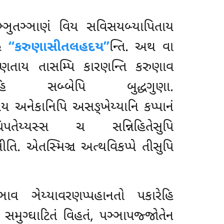
ઞુતઞ્ઞાણં વિય સવિસયબ્યાપિતાય
આહ
‘‘કરુણાસીતલહદય’’
ન્તિ. અથ વા
ારણતાય તાસમ્પિ કારણન્તિ કરુણાવ
િ સબ્બેપિ બુદ્ધગુણા.
 અનેકાનિપિ અસઙ્ખેય્યાનિ કપ્પાનં
ધિપતેય્યસ્સ ચ સન્નિહિતેસુપિ
ીતિ. એતસ્મિઞ્ચ અત્થવિકપ્પે તીસુપિ
ાવ ઞેય્યાવરણપ્પહાનતો પકારેહિ
મુગ્ઘાટિતં વિહતં, પઞ્ઞાપજ્જોતેન