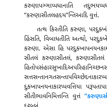
કરુણાપઞ્ઞાપ્પધાનાતિ તદુભયપ
‘‘કરુણાસીતલહદય’’ન્તિઆદિ વુત્તં.
તત્થ
કિરતીતિ કરુણા, પરદુક્
હિંસતિ, વિબાધતીતિ અત્થો, પરદુક્ખ
કરુણા. એસા હિ પરદુક્ખાપનયનકામત
સીતલં કરુણાસીતલં, કરુણાસીતલ
હિતોપસંહારસુખાદિઅપરિ
સત્તસન્તાનગતસન્તાપવિચ્છેદનાક
દુક્ખાપનયનાકારપ્પવત્તિયા પરૂપત
સીતીભાવનિમિત્તન્તિ વુત્તં
‘‘કરુણા
દટ્ઠબ્બં.