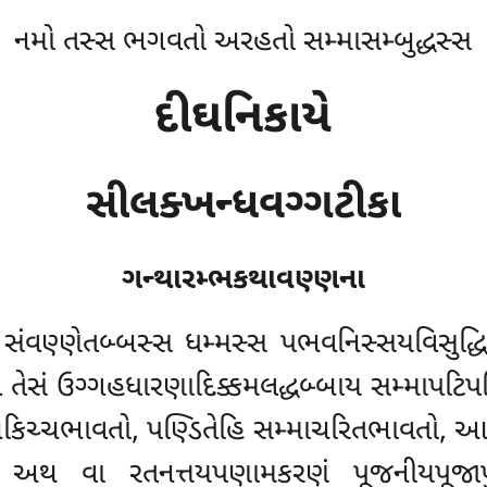
નમો તસ્સ ભગવતો અરહતો સમ્માસમ્બુદ્ધસ્સ
દીઘનિકાયે
સીલક્ખન્ધવગ્ગટીકા
ગન્થારમ્ભકથાવણ્ણના
 સંવણ્ણેતબ્બસ્સ ધમ્મસ્સ પભવનિસ્સયવિસુદ્ધિ
મદેવ તેસં ઉગ્ગહધારણાદિક્કમલદ્ધબ્બાય સમ્માપટ
્બકિચ્ચભાવતો, પણ્ડિતેહિ સમ્માચરિતભાવતો, આ
 અથ વા રતનત્તયપણામકરણં પૂજનીયપૂજાપુઞ્