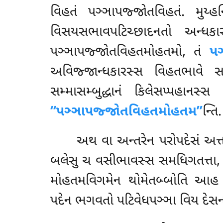
વિહતં પઞ્ઞાપજ્જોતવિહતં. મુય્હ
વિસયસભાવપટિચ્છાદનતો અન્ધક
પઞ્ઞાપજ્જોતવિહતમોહતમો, તં
પઞ
અવિજ્જાન્ધકારસ્સ વિહતભાવે સદ્ધા
સમ્માસમ્બુદ્ધાનં કિલેસપ્પહાન
‘‘પઞ્ઞાપજ્જોતવિહતમોહતમ’’
ન્તિ.
અથ
વા અન્તરેન પરોપદેસં અત્
બલેસુ ચ વસીભાવસ્સ સમધિગતત્તા, પ
મોહતમવિગમેન થોમેતબ્બોતિ આ
પદેન ભગવતો પટિવેધપઞ્ઞા વિય દેસનાપ