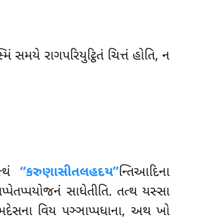
 સમયે રાગપરિયુટ્ઠિતં ચિત્તં હોતિ, ન
ત્થં
‘‘કરુણાસીતલહદય’’
ન્તિઆદિના
પેતપ્પયોજનં સાધેતીતિ. તત્થ યસ્સા
્મદેસના વિય પઞ્ઞાપ્પધાના, અથ ખો