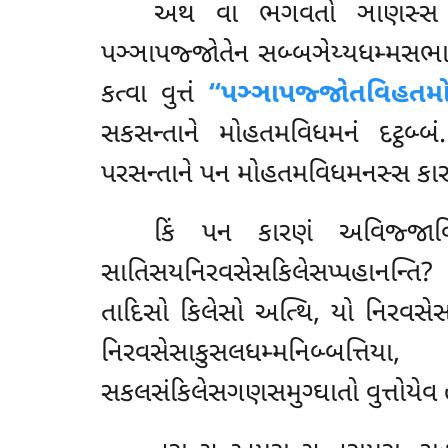
અથ
વા ભગવતો ઞાણસ્સ ઞે
પઞ્ઞાપજ્જોતેન સબ્બઞેય્યધમ્મસભ
કત્વા વુત્તં
‘‘પઞ્ઞાપજ્જોતવિહતમ
સકસન્તાને મોહતમવિધમનં દટ્ઠબ્બં.
પરસન્તાને પન મોહતમવિધમનસ્સ કાર
કિં પન કારણં અવિજ્જાવિ
સાતિસયનિરવસેસકિલેસપ્પહાનન્તિ
તાદિસો કિલેસો અત્થિ, યો નિરવસે
નિરવસેસાકુસલધમ્મનિબ્બત્તિ
સકલસંકિલેસગણસમુગ્ઘાતો વુત્તોયેવ હો