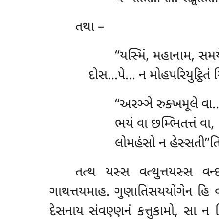
તથા –
‘‘યસ્મિં, મહાનામ, સમ
દોસ…પે… ન મોહપરિયુટ્ઠિતં 
‘‘અરઞ્ઞે રુક્ખમૂલે વ
ભયં વા છમ્ભિતત્તં વા,
લોમહંસો ન હેસ્સતી’’ત
તત્થ યસ્સ વત્થુત્તયસ્સ વન
ગાથત્તયમાહ. ગુણાતિસયયોગેન હિ વન
દેસનાય સંવણ્ણનં કત્તુકામો, સા 