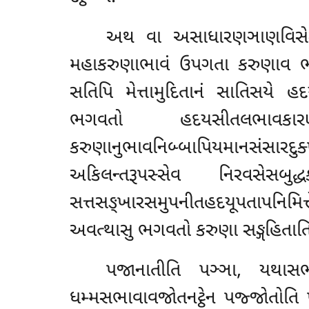
અથ વા અસાધારણઞાણવિસેસનિ
મહાકરુણાભાવં ઉપગતા કરુણાવ
સતિપિ મેત્તામુદિતાનં સાતિસયે 
ભગવતો હદયસીતલભાવકાર
કરુણાનુભાવનિબ્બાપિયમાનસંસારદુક
અકિલન્તરૂપસ્સેવ નિરવસેસબુદ
સત્તસઙ્ખારસમુપનીતહદયૂપતાપનિમિત
અવત્થાસુ ભગવતો કરુણા સઙ્ગહિતાતિ દ
પજાનાતીતિ પઞ્ઞા, યથાસભા
ધમ્મસભાવાવજોતનટ્ઠેન પજ્જોતોતિ પ