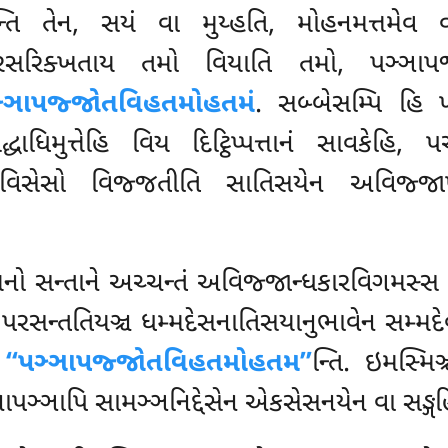
ન્તિ તેન, સયં વા મુય્હતિ, મોહનમત્તમેવ
ારસરિક્ખતાય તમો વિયાતિ તમો, પઞ્ઞાપ
્ઞાપજ્જોતવિહતમોહતમં
. સબ્બેસમ્પિ હિ 
ધિમુત્તેહિ વિય દિટ્ઠિપ્પત્તાનં સાવકેહિ, પ
સ્સ વિસેસો વિજ્જતીતિ સાતિસયેન અવિજ્જ
તનો સન્તાને અચ્ચન્તં અવિજ્જાન્ધકારવિગમસ્સ ન
રસન્તતિયઞ્ચ ધમ્મદેસનાતિસયાનુભાવેન સમ્મદે
હ
‘‘પઞ્ઞાપજ્જોતવિહતમોહતમ’’
ન્તિ. ઇમસ્મિ
ઞ્ઞાપિ સામઞ્ઞનિદ્દેસેન એકસેસનયેન વા સઙ્ગહિત