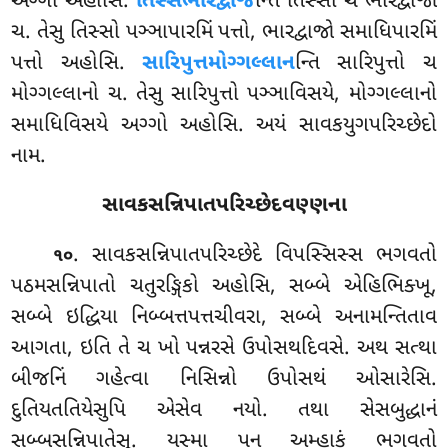
અગ્ગો અહોસિ.
તિસ્સભારદ્વાજ
ન્તિ તિસ્સો ચ ભારદ્વાજો
ચ
. તેસુ તિસ્સો પઞ્ઞાપારમિં પત્તો, ભારદ્વાજો સમાધિપારમિં
પત્તો અહોસિ
.
સારિપુત્તમોગ્ગલ્લાન
ન્તિ સારિપુત્તો ચ
મોગ્ગલ્લાનો ચ. તેસુ સારિપુત્તો પઞ્ઞાવિસયે, મોગ્ગલ્લાનો
સમાધિવિસયે અગ્ગો અહોસિ. અયં સાવકયુગપરિચ્છેદો
નામ.
સાવકસન્નિપાતપરિચ્છેદવણ્ણના
. સાવકસન્નિપાતપરિચ્છેદે
વિપસ્સિસ્સ ભગવતો
૧૦
પઠમસન્નિપાતો ચતુરઙ્ગિકો અહોસિ, સબ્બે એહિભિક્ખૂ,
સબ્બે ઇદ્ધિયા નિબ્બત્તપત્તચીવરા, સબ્બે અનામન્તિતાવ
આગતા, ઇતિ તે ચ ખો પન્નરસે ઉપોસથદિવસે. અથ સત્થા
બીજનિં ગહેત્વા નિસિન્નો ઉપોસથં ઓસારેસિ.
દુતિયતતિયેસુપિ એસેવ નયો. તથા સેસબુદ્ધાનં
સબ્બસન્નિપાતેસુ. યસ્મા પન અમ્હાકં ભગવતો