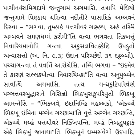
પાચીનવંસમિગદાયે જન્તુગામં અગમાસિ. તત્રાપિ મેઘિયો
જન્તુગામે પિણ્ડાય ચરિત્વા નદીતીરે પાસાદિકં અમ્બવનં
દિસ્વા – ‘‘ભગવા, તુમ્હાકં પત્તચીવરં ગણ્હથ, અહં તસ્મિં
અમ્બવને સમણધમ્મં કરોમી’’તિ વત્વા ભગવતા તિક્ખત્તું
નિવારિયમાનોપિ ગન્ત્વા અકુસલવિતક્કેહિ ઉપદ્દુતો
અન્વાસત્તો (અ. નિ. ૯.૩; ઉદાન પરિચ્છેદો ૩૧ દટ્ઠબ્બો).
પચ્ચાગન્ત્વા તં પવત્તિં આરોચેસિ. તમ્પિ ભગવા – ‘‘ઇદમેવ
તે કારણં સલ્લક્ખેત્વા નિવારયિમ્હા’’તિ વત્વા અનુપુબ્બેન
સાવત્થિં અગમાસિ. તત્થ ગન્ધકુટિપરિવેણે
પઞ્ઞત્તવરબુદ્ધાસને નિસિન્નો ભિક્ખુસઙ્ઘપરિવુતો ભિક્ખૂ
આમન્તેસિ – ‘‘ભિક્ખવે, ઇદાનિમ્હિ મહલ્લકો, ‘એકચ્ચે
ભિક્ખૂ ઇમિના મગ્ગેન ગચ્છામા’તિ વુત્તે અઞ્ઞેન ગચ્છન્તિ,
એકચ્ચે મય્હં પત્તચીવરં નિક્ખિપન્તિ, મય્હં નિબદ્ધુપટ્ઠાકં
એકં ભિક્ખું જાનાથા’’તિ. ભિક્ખૂનં ધમ્મસંવેગો ઉદપાદિ.