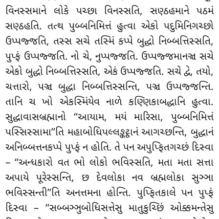
વિનસ્સમાને લોકે પચ્છા વિનસ્સતિ, સણ્ઠહમાને પઠમં
સણ્ઠહતિ. તત્થ પુબ્બનિમિત્તં હુત્વા એકો પદુમિનિગચ્છો
ઉપ્પજ્જતિ, તસ્સ સચે તસ્મિં કપ્પે બુદ્ધો નિબ્બત્તિસ્સતિ,
પુપ્ફં ઉપ્પજ્જતિ. નો ચે, નુપ્પજ્જતિ. ઉપ્પજ્જમાનઞ્ચ સચે
એકો બુદ્ધો નિબ્બત્તિસ્સતિ, એકં ઉપ્પજ્જતિ. સચે દ્વે, તયો,
ચત્તારો, પઞ્ચ બુદ્ધા નિબ્બત્તિસ્સન્તિ, પઞ્ચ ઉપ્પજ્જન્તિ.
તાનિ ચ ખો એકસ્મિંયેવ નાળે કણ્ણિકાબદ્ધાનિ હુત્વા.
સુદ્ધાવાસબ્રહ્માનો ‘‘આયામ
, મયં મારિસા, પુબ્બનિમિત્તં
પસ્સિસ્સામા’’તિ મહાબોધિપલ્લઙ્કટ્ઠાનં આગચ્છન્તિ, બુદ્ધાનં
અનિબ્બત્તનકપ્પે પુપ્ફં ન હોતિ. તે પન અપુપ્ફિતગચ્છં દિસ્વા
– ‘‘અન્ધકારો વત ભો લોકો ભવિસ્સતિ, મતા મતા સત્તા
અપાયે પૂરેસ્સન્તિ, છ દેવલોકા નવ બ્રહ્મલોકા સુઞ્ઞા
ભવિસ્સન્તી’’તિ અનત્તમના હોન્તિ. પુપ્ફિતકાલે પન પુપ્ફં
દિસ્વા – ‘‘સબ્બઞ્ઞુબોધિસત્તેસુ માતુકુચ્છિં ઓક્કમન્તેસુ