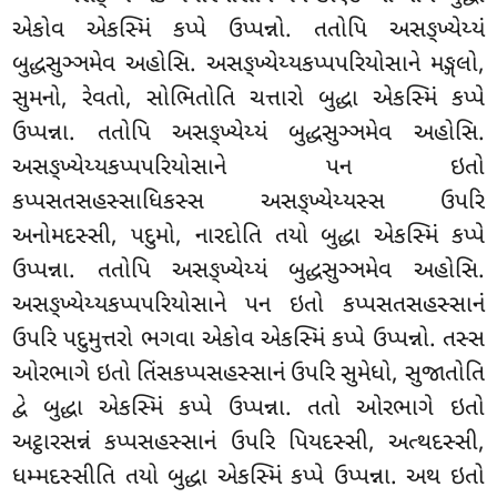
એકોવ એકસ્મિં કપ્પે ઉપ્પન્નો. તતોપિ અસઙ્ખ્યેય્યં
બુદ્ધસુઞ્ઞમેવ અહોસિ. અસઙ્ખ્યેય્યકપ્પપરિયોસાને મઙ્ગલો,
સુમનો, રેવતો, સોભિતોતિ ચત્તારો બુદ્ધા એકસ્મિં કપ્પે
ઉપ્પન્ના
. તતોપિ અસઙ્ખ્યેય્યં બુદ્ધસુઞ્ઞમેવ અહોસિ.
અસઙ્ખ્યેય્યકપ્પપરિયોસાને પન ઇતો
કપ્પસતસહસ્સાધિકસ્સ અસઙ્ખ્યેય્યસ્સ ઉપરિ
અનોમદસ્સી, પદુમો, નારદોતિ તયો બુદ્ધા એકસ્મિં કપ્પે
ઉપ્પન્ના. તતોપિ અસઙ્ખ્યેય્યં બુદ્ધસુઞ્ઞમેવ અહોસિ.
અસઙ્ખ્યેય્યકપ્પપરિયોસાને પન ઇતો કપ્પસતસહસ્સાનં
ઉપરિ પદુમુત્તરો ભગવા એકોવ એકસ્મિં કપ્પે ઉપ્પન્નો. તસ્સ
ઓરભાગે ઇતો તિંસકપ્પસહસ્સાનં ઉપરિ સુમેધો, સુજાતોતિ
દ્વે બુદ્ધા એકસ્મિં કપ્પે ઉપ્પન્ના. તતો ઓરભાગે ઇતો
અટ્ઠારસન્નં કપ્પસહસ્સાનં ઉપરિ પિયદસ્સી, અત્થદસ્સી,
ધમ્મદસ્સીતિ તયો બુદ્ધા
એકસ્મિં કપ્પે ઉપ્પન્ના. અથ ઇતો