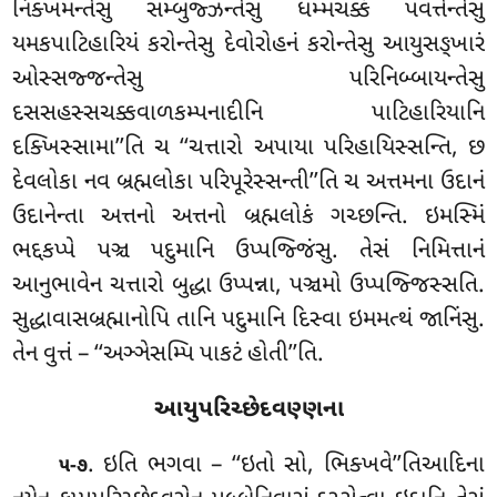
નિક્ખમન્તેસુ સમ્બુજ્ઝન્તેસુ ધમ્મચક્કં પવત્તેન્તેસુ
યમકપાટિહારિયં કરોન્તેસુ દેવોરોહનં કરોન્તેસુ આયુસઙ્ખારં
ઓસ્સજ્જન્તેસુ પરિનિબ્બાયન્તેસુ
દસસહસ્સચક્કવાળકમ્પનાદીનિ પાટિહારિયાનિ
દક્ખિસ્સામા’’તિ ચ ‘‘ચત્તારો અપાયા પરિહાયિસ્સન્તિ, છ
દેવલોકા નવ બ્રહ્મલોકા પરિપૂરેસ્સન્તી’’તિ ચ અત્તમના ઉદાનં
ઉદાનેન્તા અત્તનો અત્તનો બ્રહ્મલોકં ગચ્છન્તિ. ઇમસ્મિં
ભદ્દકપ્પે પઞ્ચ પદુમાનિ ઉપ્પજ્જિંસુ. તેસં નિમિત્તાનં
આનુભાવેન ચત્તારો બુદ્ધા ઉપ્પન્ના, પઞ્ચમો ઉપ્પજ્જિસ્સતિ.
સુદ્ધાવાસબ્રહ્માનોપિ
તાનિ પદુમાનિ દિસ્વા ઇમમત્થં જાનિંસુ.
તેન વુત્તં – ‘‘અઞ્ઞેસમ્પિ પાકટં હોતી’’તિ.
આયુપરિચ્છેદવણ્ણના
. ઇતિ
ભગવા – ‘‘ઇતો સો, ભિક્ખવે’’તિઆદિના
૫-૭