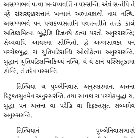
અસઞ્ઞભવં પત્વા ખન્ધપ્પવત્તિં ન પસ્સન્તિ. એવં સન્તેપિ તે
વટ્ટે સંસરણકસત્તાનં ખન્ધાનં અભાવકાલો નામ નત્થિ.
અસઞ્ઞભવે પન પઞ્ચકપ્પસતાનિ પવત્તન્તીતિ તત્તકં કાલં
અતિક્કમિત્વા બુદ્ધેહિ દિન્નનયે ઠત્વા પરતો અનુસ્સરન્તિ;
સેય્યથાપિ આયસ્મા સોભિતો. દ્વે અગ્ગસાવકા પન
પચ્ચેકબુદ્ધા ચ
ચુતિપટિસન્ધિં ઓલોકેત્વા અનુસ્સરન્તિ.
બુદ્ધાનં ચુતિપટિસન્ધિકિચ્ચં નત્થિ, યં યં ઠાનં પસ્સિતુકામા
હોન્તિ, તં તદેવ પસ્સન્તિ.
તિત્થિયા
ચ પુબ્બેનિવાસં અનુસ્સરમાના અત્તના
દિટ્ઠકતસુતમેવ અનુસ્સરન્તિ. તથા સાવકા ચ પચ્ચેકબુદ્ધા
ચ.
બુદ્ધા પન અત્તના વા પરેહિ વા દિટ્ઠકતસુતં સબ્બમેવ
અનુસ્સરન્તિ.
તિત્થિયાનં પુબ્બેનિવાસઞાણં