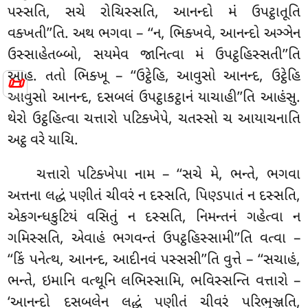
પસ્સતિ, સચે રોચિસ્સતિ, આનન્દો મં ઉપટ્ઠાતૂતિ
વક્ખતી’’તિ. અથ ભગવા – ‘‘ન, ભિક્ખવે, આનન્દો અઞ્ઞેન
ઉસ્સાહેતબ્બો, સયમેવ જાનિત્વા મં ઉપટ્ઠહિસ્સતી’’તિ
આહ. તતો ભિક્ખૂ – ‘‘ઉટ્ઠેહિ, આવુસો આનન્દ, ઉટ્ઠેહિ
📜
આવુસો આનન્દ, દસબલં ઉપટ્ઠાકટ્ઠાનં યાચાહી’’તિ આહંસુ.
થેરો ઉટ્ઠહિત્વા ચત્તારો પટિક્ખેપે, ચતસ્સો ચ આયાચનાતિ
અટ્ઠ વરે યાચિ.
ચત્તારો પટિક્ખેપા નામ – ‘‘સચે મે, ભન્તે, ભગવા
અત્તના લદ્ધં પણીતં ચીવરં ન દસ્સતિ, પિણ્ડપાતં ન દસ્સતિ,
એકગન્ધકુટિયં વસિતું ન દસ્સતિ, નિમન્તનં ગહેત્વા ન
ગમિસ્સતિ, એવાહં ભગવન્તં ઉપટ્ઠહિસ્સામી’’તિ વત્વા –
‘‘કિં પનેત્થ, આનન્દ, આદીનવં પસ્સસી’’તિ વુત્તે – ‘‘સચાહં,
ભન્તે, ઇમાનિ વત્થૂનિ લભિસ્સામિ, ભવિસ્સન્તિ વત્તારો –
‘આનન્દો દસબલેન લદ્ધં પણીતં ચીવરં પરિભુઞ્જતિ,