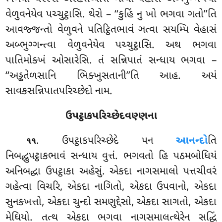
વેળુવનેયેવ પચ્ચુટ્ઠાસિ. થેરો – ‘‘કુહિં નુ ખો ભગવા ગતો’’તિ
આવજ્જન્તો વેળુવને પતિટ્ઠિતભાવં ઞત્વા સયમ્પિ વેહાસં
અબ્ભુગ્ગન્ત્વા વેળુવનેયેવ પચ્ચુટ્ઠાસિ. અથ ભગવા
પાતિમોક્ખં ઓસારેસિ. તં સન્નિપાતં સન્ધાય ભગવા –
‘‘અડ્ઢતેળસાનિ ભિક્ખુસતાની’’તિ આહ. અયં
સાવકસન્નિપાતપરિચ્છેદો નામ.
ઉપટ્ઠાકપરિચ્છેદવણ્ણના
. ઉપટ્ઠાકપરિચ્છેદે
પન
આનન્દો
તિ
૧૧
નિબદ્ધુપટ્ઠાકભાવં સન્ધાય વુત્તં. ભગવતો હિ પઠમબોધિયં
અનિબદ્ધા ઉપટ્ઠાકા અહેસું. એકદા નાગસમાલો પત્તચીવરં
ગહેત્વા વિચરિ, એકદા નાગિતો, એકદા ઉપવાનો, એકદા
સુનક્ખત્તો, એકદા ચુન્દો સમણુદ્દેસો, એકદા સાગતો
, એકદા
મેઘિયો. તત્થ
એકદા ભગવા નાગસમાલત્થેરેન સદ્ધિં