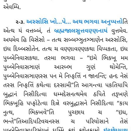
એવમ્પિ.
.
અસ્સોસિ ખો…પે… અથ ભગવા અનુપ્પત્તો
તિ
૨-૩
એત્થ યં વત્તબ્બં, તં
બ્રહ્મજાલસુત્તવણ્ણનાયં
વુત્તમેવ.
અયમેવ હિ વિસેસો – તત્થ સબ્બઞ્ઞુતઞ્ઞાણેન અસ્સોસિ,
ઇધ દિબ્બસોતેન. તત્થ ચ વણ્ણાવણ્ણકથા વિપ્પકતા, ઇધ
પુબ્બેનિવાસકથા. તસ્મા ભગવા – ‘‘ઇમે ભિક્ખૂ મમ
પુબ્બેનિવાસઞાણં આરબ્ભ ગુણં થોમેન્તિ,
પુબ્બેનિવાસઞાણસ્સ પન મે નિપ્ફત્તિં ન જાનન્તિ; હન્દ નેસં
તસ્સ નિપ્ફત્તિં કથેત્વા દસ્સામી’’તિ આગન્ત્વા પકતિયાપિ
બુદ્ધાનં નિસીદિત્વા ધમ્મદેસનત્થમેવ ઠપિતે તઙ્ખણે
ભિક્ખૂહિ પપ્ફોટેત્વા દિન્ને વરબુદ્ધાસને નિસીદિત્વા ‘‘કાય
નુત્થ, ભિક્ખવે’’તિ પુચ્છાય ચ ‘‘ઇધ
,
ભન્તે’’તિઆદિપટિવચનસ્સ ચ પરિયોસાને તેસં
પુબ્બેનિવાસપટિસંયુત્તં ધમ્મિં કથં કથેતુકામો
ઇચ્છેય્યાથ