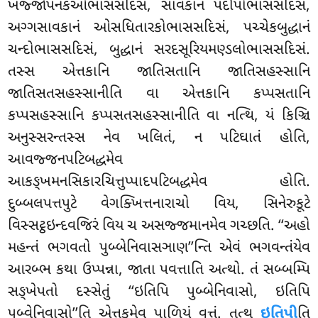
ખજ્જોપનકઓભાસસદિસં, સાવકાનં પદીપોભાસસદિસં,
અગ્ગસાવકાનં ઓસધિતારકોભાસસદિસં, પચ્ચેકબુદ્ધાનં
ચન્દોભાસસદિસં, બુદ્ધાનં સરદસૂરિયમણ્ડલોભાસસદિસં.
તસ્સ એત્તકાનિ જાતિસતાનિ જાતિસહસ્સાનિ
જાતિસતસહસ્સાનીતિ વા એત્તકાનિ કપ્પસતાનિ
કપ્પસહસ્સાનિ કપ્પસતસહસ્સાનીતિ વા નત્થિ, યં કિઞ્ચિ
અનુસ્સરન્તસ્સ નેવ ખલિતં, ન પટિઘાતં હોતિ,
આવજ્જનપટિબદ્ધમેવ
આકઙ્ખમનસિકારચિત્તુપ્પાદપટિબદ્ધમેવ હોતિ.
દુબ્બલપત્તપુટે વેગક્ખિત્તનારાચો વિય, સિનેરુકૂટે
વિસ્સટ્ઠઇન્દવજિરં વિય ચ અસજ્જમાનમેવ ગચ્છતિ. ‘‘અહો
મહન્તં ભગવતો પુબ્બેનિવાસઞાણ’’ન્તિ એવં ભગવન્તંયેવ
આરબ્ભ કથા ઉપ્પન્ના, જાતા પવત્તાતિ અત્થો. તં સબ્બમ્પિ
સઙ્ખેપતો દસ્સેતું ‘‘ઇતિપિ પુબ્બેનિવાસો, ઇતિપિ
પુબ્વેનિવાસો’’તિ એત્તકમેવ પાળિયં વુત્તં. તત્થ
ઇતિપી
તિ