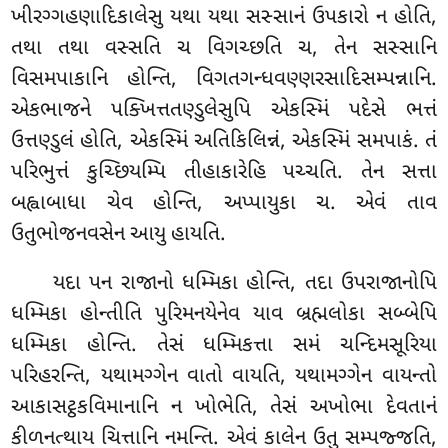
ખીરગ્ગહણાદિકાલેસુ યથા યથા સસ્સાનં ઉપકારો ન હોતિ,
તથા તથા વસ્સતિ ચ વિગચ્છતિ ચ, તેન સસ્સાનિ
વિસમપાકાનિ હોન્તિ, વિગતગન્ધવણ્ણરસાદિસમ્પન્નાનિ.
એકભાજને પક્ખિત્તતણ્ડુલેસુપિ એકસ્મિં પદેસે ભત્તં
ઉત્તણ્ડુલં હોતિ, એકસ્મિં અતિકિલિન્નં, એકસ્મિં સમપાકં. તં
પરિભુત્તં કુચ્છિયમ્પિ તીહાકારેહિ પચ્ચતિ. તેન સત્તા
બહ્વાબાધા ચેવ હોન્તિ, અપ્પાયુકા ચ. એવં તાવ
ઉતુભોજનવસેન આયુ હાયતિ.
યદા
પન રાજાનો ધમ્મિકા હોન્તિ, તદા ઉપરાજાનોપિ
ધમ્મિકા હોન્તીતિ પુરિમનયેનેવ યાવ બ્રહ્મલોકા સબ્બેપિ
ધમ્મિકા હોન્તિ. તેસં ધમ્મિકત્તા સમં ચન્દિમસૂરિયા
પરિહરન્તિ, યથામગ્ગેન વાતો વાયતિ, યથામગ્ગેન વાયન્તો
આકાસટ્ઠકવિમાનાનિ ન ખોભેતિ, તેસં અખોભા દેવતાનં
કીળનત્થાય ચિત્તાનિ નમન્તિ. એવં કાલેન ઉતુ સમ્પજ્જતિ,