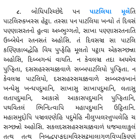
. બોધિપરિચ્છેદે
પન
પાટલિયા મૂલે
તિ
૮
પાટલિરુક્ખસ્સ હેટ્ઠા. તસ્સા પન પાટલિયા ખન્ધો તં દિવસં
પણ્ણાસરતનો હુત્વા અબ્ભુગ્ગતો, સાખા પણ્ણાસરતનાતિ
ઉબ્બેધેન રતનસતં અહોસિ. તં દિવસઞ્ચ સા પાટલિ
કણ્ણિકાબદ્ધેહિ વિય પુપ્ફેહિ મૂલતો પટ્ઠાય એકસઞ્છન્ના
અહોસિ, દિબ્બગન્ધં વાયતિ. ન કેવલઞ્ચ તદા અયમેવ
પુપ્ફિતા, દસસહસ્સચક્કવાળે સબ્બપાટલિયો પુપ્ફિતા. ન
કેવલઞ્ચ પાટલિયો, દસસહસ્સચક્કવાળે સબ્બરુક્ખાનં
ખન્ધેસુ ખન્ધપદુમાનિ, સાખાસુ સાખાપદુમાનિ, લતાસુ
લતાપદુમાનિ, આકાસે આકાસપદુમાનિ પુપ્ફિતાનિ,
પથવિતલં
ભિન્દિત્વાપિ મહાપદુમાનિ ઉટ્ઠિતાનિ.
મહાસમુદ્દોપિ પઞ્ચવણ્ણેહિ પદુમેહિ નીલુપ્પલરત્તુપ્પલેહિ ચ
સઞ્છન્નો અહોસિ. સકલદસસહસ્સચક્કવાળં ધજમાલાકુલં
તત્થ તત્થ નિબદ્ધપુપ્ફદામવિસ્સટ્ઠમાલાગુળવિપ્પકિણ્ણં