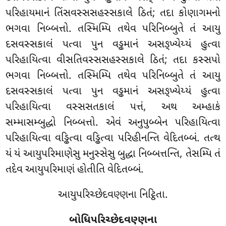
પરિહાયમાનં તિંસવસ્સસહસ્સકાલે ઠિતં; તદા કોણાગમનો
ભગવા નિબ્બત્તો. તસ્મિમ્પિ તથેવ પરિનિબ્બુતે તં આયુ
દસવસ્સકાલં પત્વા પુન વડ્ઢમાનં અસઙ્ખ્યેય્યં હુત્વા
પરિહાયિત્વા વીસતિવસ્સસહસ્સકાલે ઠિતં; તદા કસ્સપો
ભગવા નિબ્બત્તો. તસ્મિમ્પિ તથેવ પરિનિબ્બુતે તં આયુ
દસવસ્સકાલં પત્વા પુન વડ્ઢમાનં અસઙ્ખ્યેય્યં હુત્વા
પરિહાયિત્વા વસ્સસતકાલં પત્તં, અથ અમ્હાકં
સમ્માસમ્બુદ્ધો નિબ્બત્તો. એવં અનુપુબ્બેન પરિહાયિત્વા
પરિહાયિત્વા વડ્ઢિત્વા વડ્ઢિત્વા પરિહીનન્તિ વેદિતબ્બં. તત્થ
યં યં આયુપરિમાણેસુ
મનુસ્સેસુ બુદ્ધા નિબ્બત્તન્તિ, તેસમ્પિ તં
તદેવ આયુપરિમાણં હોતીતિ વેદિતબ્બં.
આયુપરિચ્છેદવણ્ણના નિટ્ઠિતા.
બોધિપરિચ્છેદવણ્ણના