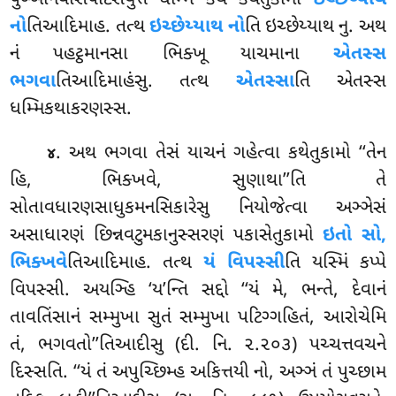
નો
તિઆદિમાહ. તત્થ
ઇચ્છેય્યાથ નો
તિ ઇચ્છેય્યાથ નુ. અથ
નં પહટ્ઠમાનસા ભિક્ખૂ યાચમાના
એતસ્સ
ભગવા
તિઆદિમાહંસુ. તત્થ
એતસ્સા
તિ એતસ્સ
ધમ્મિકથાકરણસ્સ.
. અથ
ભગવા તેસં યાચનં ગહેત્વા કથેતુકામો ‘‘તેન
૪
હિ, ભિક્ખવે, સુણાથા’’તિ તે
સોતાવધારણસાધુકમનસિકારેસુ નિયોજેત્વા અઞ્ઞેસં
અસાધારણં છિન્નવટુમકાનુસ્સરણં પકાસેતુકામો
ઇતો સો,
ભિક્ખવે
તિઆદિમાહ. તત્થ
યં વિપસ્સી
તિ યસ્મિં કપ્પે
વિપસ્સી. અયઞ્હિ ‘ય’ન્તિ સદ્દો ‘‘યં મે, ભન્તે, દેવાનં
તાવતિંસાનં સમ્મુખા સુતં સમ્મુખા પટિગ્ગહિતં, આરોચેમિ
તં, ભગવતો’’તિઆદીસુ (દી. નિ. ૨.૨૦૩) પચ્ચત્તવચને
દિસ્સતિ. ‘‘યં તં અપુચ્છિમ્હ અકિત્તયી નો, અઞ્ઞં તં પુચ્છામ