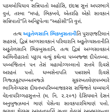
પઠમબોધિયાવ સન્નિપાતો અહોસિ, ઇદઞ્ચ સુત્તં અપરભાગે
વુત્તં, તસ્મા ‘‘મય્હં, ભિક્ખવે, એતરહિ એકો સાવકાનં
સન્નિપાતો’’તિ અનિટ્ઠપેત્વા ‘‘અહોસી’’તિ વુત્તં.
તત્થ
અડ્ઢતેળસાનિ ભિક્ખુસતાની
તિ પુરાણજટિલાનં
સહસ્સં, દ્વિન્નં અગ્ગસાવકાનં પરિવારાનિ અડ્ઢતેય્યસતાનીતિ
અડ્ઢતેળસાનિ ભિક્ખુસતાનિ. તત્થ દ્વિન્નં અગ્ગસાવકાનં
અભિનીહારતો પટ્ઠાય વત્થું કથેત્વા પબ્બજ્જા દીપેતબ્બા.
પબ્બજિતાનં પન તેસં મહામોગ્ગલ્લાનો સત્તમે દિવસે
અરહત્તં પત્તો. ધમ્મસેનાપતિ પન્નરસમે દિવસે
ગિજ્ઝકૂટપબ્બતમજ્ઝે સૂકરખતલેણપબ્ભારે
ભાગિનેય્યસ્સ દીઘનખપરિબ્બાજકસ્સ સજ્જિતે ધમ્મયાગે
વેદનાપરિગ્ગહસુત્તન્તે (મ. નિ. ૨.૨૦૧) દેસિયમાને દેસનં
અનુબુજ્ઝમાનં ઞાણં પેસેત્વા સાવકપારમિઞાણં પત્તો.
ભગવા થેરસ્સ અરહત્તપ્પત્તિં ઞત્વા વેહાસં અબ્ભુગ્ગન્ત્વા