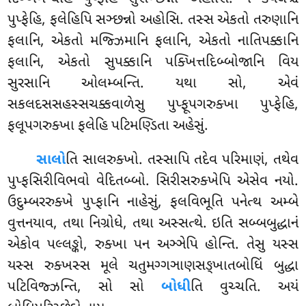
પુપ્ફેહિ, ફલેહિપિ સઞ્છન્નો અહોસિ. તસ્સ એકતો તરુણાનિ
ફલાનિ, એકતો મજ્ઝિમાનિ ફલાનિ, એકતો નાતિપક્કાનિ
ફલાનિ, એકતો સુપક્કાનિ પક્ખિત્તદિબ્બોજાનિ વિય
સુરસાનિ ઓલમ્બન્તિ. યથા સો, એવં
સકલદસસહસ્સચક્કવાળેસુ
પુપ્ફૂપગરુક્ખા પુપ્ફેહિ,
ફલૂપગરુક્ખા ફલેહિ પટિમણ્ડિતા અહેસું.
સાલો
તિ સાલરુક્ખો. તસ્સાપિ તદેવ પરિમાણં, તથેવ
પુપ્ફસિરીવિભવો વેદિતબ્બો. સિરીસરુક્ખેપિ એસેવ નયો.
ઉદુમ્બરરુક્ખે પુપ્ફાનિ
નાહેસું, ફલવિભૂતિ પનેત્થ અમ્બે
વુત્તનયાવ, તથા નિગ્રોધે, તથા અસ્સત્થે. ઇતિ સબ્બબુદ્ધાનં
એકોવ પલ્લઙ્કો, રુક્ખા પન અઞ્ઞેપિ હોન્તિ. તેસુ યસ્સ
યસ્સ રુક્ખસ્સ મૂલે ચતુમગ્ગઞાણસઙ્ખાતબોધિં બુદ્ધા
પટિવિજ્ઝન્તિ, સો સો
બોધી
તિ વુચ્ચતિ. અયં