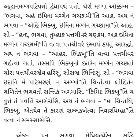
અદ્ધાનમગ્ગપટિપન્નો દ્વેધાપથં પત્તો. થેરો મગ્ગા ઓક્કમ્મ –
‘‘ભગવા, અહં ઇમિના મગ્ગેન ગચ્છામી’’તિ આહ. અથ નં
ભગવા – ‘‘એહિ ભિક્ખુ, ઇમિના મગ્ગેન ગચ્છામા’’તિ આહ.
સો – ‘‘હન્દ, ભગવા, તુમ્હાકં પત્તચીવરં ગણ્હથ, અહં ઇમિના
મગ્ગેન ગચ્છામી’’તિ વત્વા પત્તચીવરં છમાયં ઠપેતું આરદ્ધો.
અથ નં ભગવા – ‘‘આહર, ભિક્ખૂ’’તિ વત્વા પત્તચીવરં
ગહેત્વા ગતો. તસ્સપિ ભિક્ખુનો ઇતરેન મગ્ગેન ગચ્છતો
ચોરા પત્તચીવરઞ્ચેવ હરિંસુ, સીસઞ્ચ ભિન્દિંસુ. સો – ‘‘ભગવા
ઇદાનિ મે પટિસરણં, ન અઞ્ઞો’’તિ ચિન્તેત્વા લોહિતેન
ગળિતેન ભગવતો સન્તિકં અગમાસિ. ‘‘કિમિદં ભિક્ખૂ’’તિ ચ
વુત્તે તં પવત્તિં આરોચેસિ. અથ નં ભગવા – ‘‘મા ચિન્તયિ,
ભિક્ખુ, એતંયેવ તે કારણં સલ્લક્ખેત્વા નિવારયિમ્હા’’તિ
વત્વા નં સમસ્સાસેસિ.
એકદા પન ભગવા મેઘિયત્થેરેન સદ્ધિં