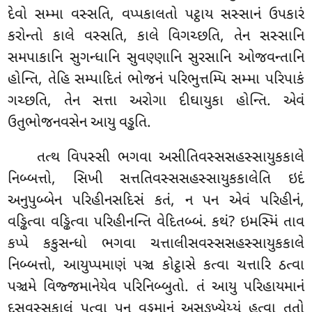
દેવો સમ્મા વસ્સતિ, વપ્પકાલતો પટ્ઠાય સસ્સાનં ઉપકારં
કરોન્તો કાલે વસ્સતિ, કાલે વિગચ્છતિ, તેન સસ્સાનિ
સમપાકાનિ સુગન્ધાનિ સુવણ્ણાનિ સુરસાનિ ઓજવન્તાનિ
હોન્તિ, તેહિ સમ્પાદિતં ભોજનં પરિભુત્તમ્પિ સમ્મા પરિપાકં
ગચ્છતિ
, તેન સત્તા અરોગા દીઘાયુકા હોન્તિ. એવં
ઉતુભોજનવસેન આયુ વડ્ઢતિ.
તત્થ વિપસ્સી ભગવા અસીતિવસ્સસહસ્સાયુકકાલે
નિબ્બત્તો, સિખી સત્તતિવસ્સસહસ્સાયુકકાલેતિ ઇદં
અનુપુબ્બેન પરિહીનસદિસં કતં, ન પન એવં પરિહીનં,
વડ્ઢિત્વા વડ્ઢિત્વા પરિહીનન્તિ વેદિતબ્બં. કથં? ઇમસ્મિં તાવ
કપ્પે કકુસન્ધો ભગવા ચત્તાલીસવસ્સસહસ્સાયુકકાલે
નિબ્બત્તો, આયુપ્પમાણં પઞ્ચ કોટ્ઠાસે કત્વા ચત્તારિ ઠત્વા
પઞ્ચમે વિજ્જમાનેયેવ પરિનિબ્બુતો. તં આયુ પરિહાયમાનં
દસવસ્સકાલં પત્વા પુન વડ્ઢમાનં અસઙ્ખ્યેય્યં હુત્વા તતો