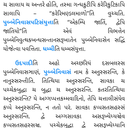
ચ સાલાય ચ
અન્તરે હોતિ, તસ્મા ગન્ધકુટીપિ કરેરિકુટિકાપિ
સાલાપિ – ‘‘કરેરિમણ્ડલમાળો’’તિ વુચ્ચતિ.
પુબ્બેનિવાસપટિસંયુત્તા
તિ ‘‘એકમ્પિ જાતિં, દ્વેપિ
જાતિયો’’તિ એવં વિભત્તેન
પુબ્બેનિવુત્થક્ખન્ધસન્તાનસઙ્ખાતેન પુબ્બેનિવાસેન સદ્ધિં
યોજેત્વા પવત્તિતા.
ધમ્મી
તિ ધમ્મસંયુત્તા.
ઉદપાદી
તિ અહો અચ્છરિયં દસબલસ્સ
પુબ્બેનિવાસઞાણં
,
પુબ્બેનિવાસં
નામ કે અનુસ્સરન્તિ, કે
નાનુસ્સરન્તીતિ. તિત્થિયા અનુસ્સરન્તિ, સાવકા ચ
પચ્ચેકબુદ્ધા ચ બુદ્ધા ચ અનુસ્સરન્તિ. કતરતિત્થિયા
અનુસ્સરન્તિ? યે અગ્ગપ્પત્તકમ્મવાદિનો, તેપિ ચત્તાલીસંયેવ
કપ્પે અનુસ્સરન્તિ, ન તતો પરં. સાવકા કપ્પસતસહસ્સં
અનુસ્સરન્તિ. દ્વે અગ્ગસાવકા અસઙ્ખ્યેય્યઞ્ચેવ
કપ્પસતસહસ્સઞ્ચ. પચ્ચેકબુદ્ધા દ્વે અસઙ્ખ્યેય્યાનિ