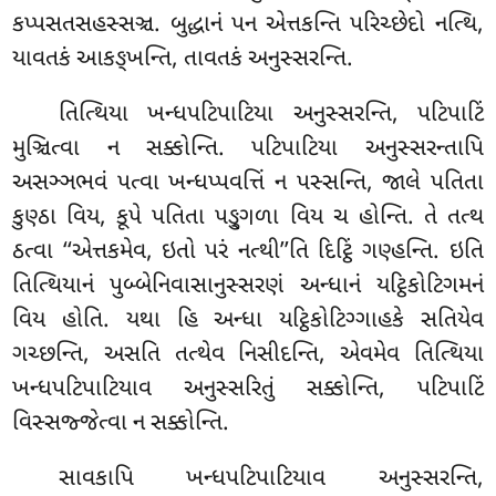
કપ્પસતસહસ્સઞ્ચ. બુદ્ધાનં પન એત્તકન્તિ પરિચ્છેદો નત્થિ,
યાવતકં આકઙ્ખન્તિ, તાવતકં અનુસ્સરન્તિ.
તિત્થિયા ખન્ધપટિપાટિયા અનુસ્સરન્તિ, પટિપાટિં
મુઞ્ચિત્વા ન સક્કોન્તિ. પટિપાટિયા અનુસ્સરન્તાપિ
અસઞ્ઞભવં પત્વા ખન્ધપ્પવત્તિં ન પસ્સન્તિ, જાલે પતિતા
કુણ્ઠા વિય, કૂપે પતિતા પઙ્ગુળા વિય ચ હોન્તિ. તે તત્થ
ઠત્વા ‘‘એત્તકમેવ, ઇતો પરં નત્થી’’તિ દિટ્ઠિં ગણ્હન્તિ. ઇતિ
તિત્થિયાનં પુબ્બેનિવાસાનુસ્સરણં અન્ધાનં યટ્ઠિકોટિગમનં
વિય હોતિ. યથા હિ અન્ધા યટ્ઠિકોટિગ્ગાહકે સતિયેવ
ગચ્છન્તિ, અસતિ તત્થેવ નિસીદન્તિ, એવમેવ તિત્થિયા
ખન્ધપટિપાટિયાવ અનુસ્સરિતું સક્કોન્તિ, પટિપાટિં
વિસ્સજ્જેત્વા ન સક્કોન્તિ.
સાવકાપિ ખન્ધપટિપાટિયાવ અનુસ્સરન્તિ,