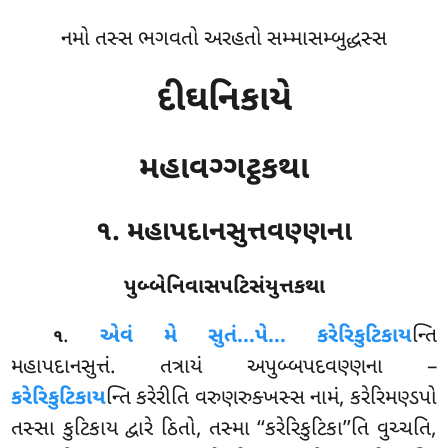
નમો તસ્સ ભગવતો અરહતો સમ્માસમ્બુદ્ધસ્સ
દીઘનિકાયે
મહાવગ્ગટ્ઠકથા
૧. મહાપદાનસુત્તવણ્ણના
પુબ્બેનિવાસપટિસંયુત્તકથા
.
એવં
મે સુતં…પે… કરેરિકુટિકાય
ન્તિ
૧
મહાપદાનસુત્તં. તત્રાયં અપુબ્બપદવણ્ણના –
કરેરિકુટિકાય
ન્તિ કરેરીતિ વરુણરુક્ખસ્સ નામં, કરેરિમણ્ડપો
તસ્સા કુટિકાય દ્વારે ઠિતો, તસ્મા ‘‘કરેરિકુટિકા’’તિ વુચ્ચતિ,