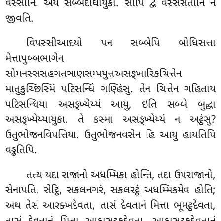
વસ્સાનિ. અયં સબ્બદીઘાયુકો. સોપિ દ્વે વસ્સસતાનિ ન
જીવતિ.
વિપસ્સીઆદયો
પન સબ્બેપિ બોધિસત્તા
મેત્તાપુબ્બભાગેન
સોમનસ્સસહગતઞાણસમ્પયુત્તઅસઙ્ખારિકચિત્તેન
માતુકુચ્છિસ્મિં પટિસન્ધિં ગણ્હિંસુ. તેન ચિત્તેન ગહિતાય
પટિસન્ધિયા અસઙ્ખ્યેય્યં આયુ, ઇતિ સબ્બે બુદ્ધા
અસઙ્ખ્યેય્યાયુકા. તે કસ્મા અસઙ્ખ્યેય્યં ન અટ્ઠંસુ?
ઉતુભોજનવિપત્તિયા. ઉતુભોજનવસેન હિ આયુ હાયતિપિ
વડ્ઢતિપિ.
તત્થ યદા રાજાનો અધમ્મિકા હોન્તિ, તદા ઉપરાજાનો,
સેનાપતિ, સેટ્ઠિ, સકલનગરં, સકલરટ્ઠં અધમ્મિકમેવ હોતિ;
અથ તેસં આરક્ખદેવતા, તાસં દેવતાનં મિત્તા ભૂમટ્ઠદેવતા,