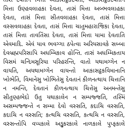
તાસં દેવતાનં મિત્તા આકાસટ્ઠકદેવતા, આકાસટ્ઠકદેવતાનં
મિત્તા ઉણ્હવલાહકા દેવતા, તાસં મિત્તા અબ્ભવલાહકા
દેવતા, તાસં મિત્તા સીતવલાહકા દેવતા, તાસં મિત્તા
વસ્સવલાહકા દેવતા, તાસં મિત્તા ચાતુમહારાજિકા
દેવતા,
તાસં મિત્તા તાવતિંસા દેવતા, તાસં મિત્તા યામા દેવતાતિ
એવમાદિ. એવં યાવ ભવગ્ગા ઠપેત્વા અરિયસાવકે સબ્બા
દેવબ્રહ્મપરિસાપિ અધમ્મિકાવ હોન્તિ. તાસં અધમ્મિકતાય
વિસમં ચન્દિમસૂરિયા પરિહરન્તિ, વાતો યથામગ્ગેન ન
વાયતિ, અયથામગ્ગેન વાયન્તો આકાસટ્ઠકવિમાનાનિ
ખોભેતિ, વિમાનેસુ ખોભિતેસુ દેવતાનં કીળનત્થાય ચિત્તાનિ
ન નમન્તિ, દેવતાનં કીળનત્થાય ચિત્તેસુ અનમન્તેસુ
સીતુણ્હભેદો ઉતુ યથાકાલેન ન સમ્પજ્જતિ, તસ્મિં
અસમ્પજ્જન્તે ન સમ્મા દેવો વસ્સતિ, કદાચિ વસ્સતિ,
કદાચિ ન વસ્સતિ; કત્થચિ વસ્સતિ, કત્થચિ ન વસ્સતિ,
વસ્સન્તોપિ વપ્પકાલે અઙ્કુરકાલે નાળકાલે પુપ્ફકાલે