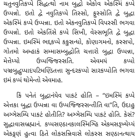
ચતુનવુતિકપ્પે સિદ્ધત્થો નામ બુદ્ધો એકોવ એકસ્મિં કપ્પે
ઉપ્પન્નો. ઇતો દ્વે નવુતિકપ્પે તિસ્સો, ફુસ્સોતિ દ્વે બુદ્ધા
એકસ્મિં કપ્પે ઉપ્પન્ના. ઇતો એકનવુતિકપ્પે વિપસ્સી ભગવા
ઉપ્પન્નો. ઇતો એકતિંસે કપ્પે સિખી, વેસ્સભૂતિ દ્વે બુદ્ધા
ઉપ્પન્ના. ઇમસ્મિં ભદ્દકપ્પે કકુસન્ધો, કોણાગમનો, કસ્સપો,
ગોતમો અમ્હાકં સમ્માસમ્બુદ્ધોતિ ચત્તારો બુદ્ધા ઉપ્પન્ના,
મેત્તેય્યો ઉપ્પજ્જિસ્સતિ. એવમયં કપ્પો
પઞ્ચબુદ્ધુપ્પાદપટિમણ્ડિતત્તા સુન્દરકપ્પો સારકપ્પોતિ ભગવા
ઇમં કપ્પં થોમેન્તો એવમાહ.
કિં
પનેતં બુદ્ધાનંયેવ પાકટં હોતિ – ‘‘ઇમસ્મિં કપ્પે
એત્તકા બુદ્ધા ઉપ્પન્ના વા ઉપ્પજ્જિસ્સન્તીતિ વા’’તિ, ઉદાહુ
અઞ્ઞેસમ્પિ પાકટં હોતીતિ? અઞ્ઞેસમ્પિ પાકટં હોતિ. કેસં?
સુદ્ધાવાસબ્રહ્માનં. કપ્પસણ્ઠાનકાલસ્મિઞ્હિ એકમસઙ્ખ્યેય્યં
એકઙ્ગણં હુત્વા ઠિતે લોકસન્નિવાસે લોકસ્સ સણ્ઠાનત્થાય