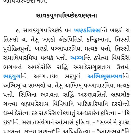
બોધિપરિચ્છેદો નામ.
સાવકયુગપરિચ્છેદવણ્ણના
. સાવકયુગપરિચ્છેદે પન
ખણ્ડતિસ્સ
ન્તિ ખણ્ડો ચ
૯
તિસ્સો ચ. તેસુ ખણ્ડો એકપિતિકો કનિટ્ઠભાતા, તિસ્સો
પુરોહિતપુત્તો
. ખણ્ડો પઞ્ઞાપારમિયા મત્થકં પત્તો, તિસ્સો
સમાધિપારમિયા મત્થકં પત્તો.
અગ્ગ
ન્તિ ઠપેત્વા વિપસ્સિં
ભગવન્તં અવસેસેહિ સદ્ધિં અસદિસગુણતાય ઉત્તમં.
ભદ્દયુગ
ન્તિ અગ્ગત્તાયેવ ભદ્દયુગં.
અભિભૂસમ્ભવ
ન્તિ
અભિભૂ ચ સમ્ભવો ચ. તેસુ અભિભૂ પઞ્ઞાપારમિયા મત્થકં
પત્તો. સિખિના ભગવતા સદ્ધિં અરુણવતિતો બ્રહ્મલોકં
ગન્ત્વા બ્રહ્મપરિસાય વિવિધાનિ પાટિહારિયાનિ દસ્સેન્તો
ધમ્મં દેસેત્વા દસસહસ્સિલોકધાતું અન્ધકારેન ફરિત્વા – ‘‘કિં
ઇદ’’ન્તિ સઞ્જાતસંવેગાનં ઓભાસં ફરિત્વા – ‘‘સબ્બે મે રૂપઞ્ચ
પસ્સન્તુ, સદ્દઞ્ચ સુણન્તૂ’’તિ અધિટ્ઠહિત્વા – ‘‘આરમ્ભથા’’તિ