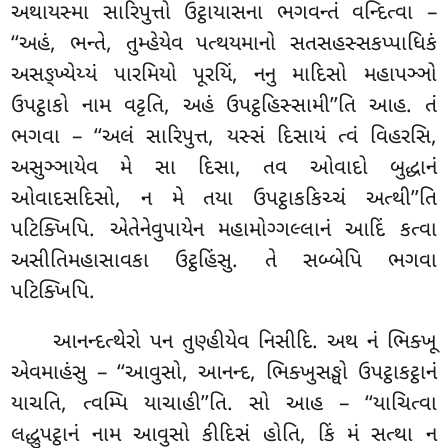
અથાયસ્મા સારિપુત્તો ઉટ્ઠાયાસના ભગવન્તં વન્દિત્વા –
‘‘અહં
, ભન્તે, તુમ્હેયેવ પત્થયમાનો સતસહસ્સકપ્પાધિકં
અસઙ્ખ્યેય્યં પારમિયો પૂરયિં, નનુ માદિસો મહાપઞ્ઞો
ઉપટ્ઠાકો નામ વટ્ટતિ, અહં ઉપટ્ઠહિસ્સામી’’તિ આહ. તં
ભગવા – ‘‘અલં સારિપુત્ત, યસ્સં
દિસાયં ત્વં વિહરસિ,
અસુઞ્ઞાયેવ મે સા દિસા, તવ ઓવાદો બુદ્ધાનં
ઓવાદસદિસો, ન મે તયા ઉપટ્ઠાકકિચ્ચં અત્થી’’તિ
પટિક્ખિપિ. એતેનેવુપાયેન મહામોગ્ગલ્લાનં આદિં કત્વા
અસીતિમહાસાવકા ઉટ્ઠહિંસુ. તે સબ્બેપિ ભગવા
પટિક્ખિપિ.
આનન્દત્થેરો પન તુણ્હીયેવ નિસીદિ. અથ નં ભિક્ખૂ
એવમાહંસુ – ‘‘આવુસો, આનન્દ, ભિક્ખુસઙ્ઘો ઉપટ્ઠાકટ્ઠાનં
યાચતિ, ત્વમ્પિ યાચાહી’’તિ. સો આહ – ‘‘યાચિત્વા
લદ્ધુપટ્ઠાનં
નામ આવુસો કીદિસં હોતિ, કિં મં સત્થા ન