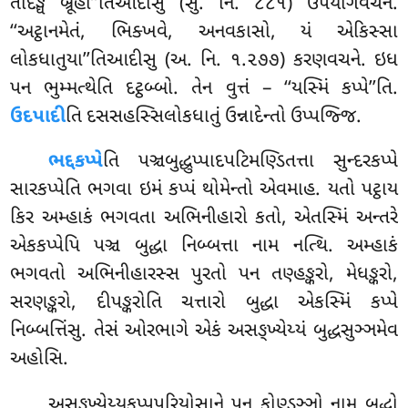
તદિઙ્ઘ બ્રૂહી’’તિઆદીસુ (સુ. નિ. ૮૮૧) ઉપયોગવચને.
‘‘અટ્ઠાનમેતં, ભિક્ખવે, અનવકાસો, યં એકિસ્સા
લોકધાતુયા’’તિઆદીસુ (અ. નિ. ૧.૨૭૭) કરણવચને. ઇધ
પન ભુમ્મત્થેતિ દટ્ઠબ્બો. તેન વુત્તં – ‘‘યસ્મિં કપ્પે’’તિ.
ઉદપાદી
તિ દસસહસ્સિલોકધાતું ઉન્નાદેન્તો ઉપ્પજ્જિ.
ભદ્દકપ્પે
તિ પઞ્ચબુદ્ધુપ્પાદપટિમણ્ડિતત્તા સુન્દરકપ્પે
સારકપ્પેતિ ભગવા ઇમં કપ્પં થોમેન્તો એવમાહ. યતો પટ્ઠાય
કિર અમ્હાકં ભગવતા અભિનીહારો કતો, એતસ્મિં અન્તરે
એકકપ્પેપિ પઞ્ચ બુદ્ધા નિબ્બત્તા નામ નત્થિ. અમ્હાકં
ભગવતો અભિનીહારસ્સ પુરતો પન તણ્હઙ્કરો, મેધઙ્કરો,
સરણઙ્કરો, દીપઙ્કરોતિ ચત્તારો બુદ્ધા એકસ્મિં કપ્પે
નિબ્બત્તિંસુ. તેસં ઓરભાગે એકં અસઙ્ખ્યેય્યં બુદ્ધસુઞ્ઞમેવ
અહોસિ.
અસઙ્ખ્યેય્યકપ્પપરિયોસાને પન કોણ્ડઞ્ઞો નામ બુદ્ધો