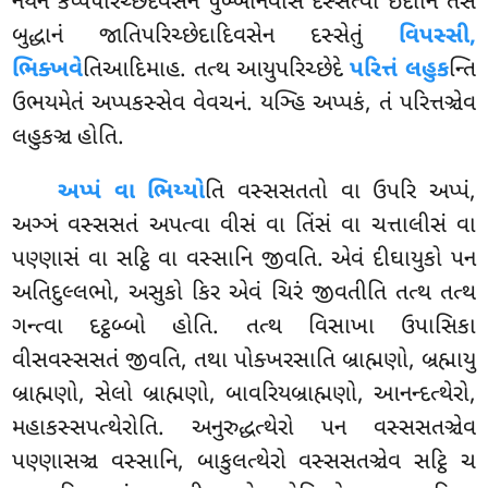
નયેન કપ્પપરિચ્છેદવસેન પુબ્બેનિવાસં દસ્સેત્વા ઇદાનિ તેસં
બુદ્ધાનં જાતિપરિચ્છેદાદિવસેન દસ્સેતું
વિપસ્સી,
ભિક્ખવે
તિઆદિમાહ. તત્થ આયુપરિચ્છેદે
પરિત્તં લહુક
ન્તિ
ઉભયમેતં અપ્પકસ્સેવ વેવચનં. યઞ્હિ અપ્પકં, તં પરિત્તઞ્ચેવ
લહુકઞ્ચ હોતિ.
અપ્પં વા ભિય્યો
તિ વસ્સસતતો વા ઉપરિ અપ્પં,
અઞ્ઞં વસ્સસતં અપત્વા વીસં વા તિંસં વા ચત્તાલીસં વા
પણ્ણાસં વા સટ્ઠિ વા વસ્સાનિ જીવતિ. એવં દીઘાયુકો પન
અતિદુલ્લભો, અસુકો કિર એવં ચિરં જીવતીતિ તત્થ તત્થ
ગન્ત્વા દટ્ઠબ્બો હોતિ. તત્થ વિસાખા ઉપાસિકા
વીસવસ્સસતં જીવતિ, તથા પોક્ખરસાતિ બ્રાહ્મણો, બ્રહ્માયુ
બ્રાહ્મણો, સેલો બ્રાહ્મણો, બાવરિયબ્રાહ્મણો, આનન્દત્થેરો,
મહાકસ્સપત્થેરોતિ. અનુરુદ્ધત્થેરો પન વસ્સસતઞ્ચેવ
પણ્ણાસઞ્ચ વસ્સાનિ, બાકુલત્થેરો વસ્સસતઞ્ચેવ સટ્ઠિ ચ