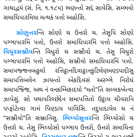
ગાથાદ્વયં (સં. નિ. ૧.૧૮૫) ભણન્તો સદ્દં સાવેસિ. સમ્ભવો
સમાધિપારમિયા મત્થકં પત્તો અહોસિ.
સોણુત્તર
ન્તિ સોણો ચ ઉત્તરો ચ. તેસુપિ સોણો
પઞ્ઞાપારમિં પત્તો, ઉત્તરો સમાધિપારમિં પત્તો અહોસિ.
વિધુરસઞ્જીવ
ન્તિ વિધુરો ચ સઞ્જીવો ચ. તેસુ વિધુરો
પઞ્ઞાપારમિં પત્તો અહોસિ, સઞ્જીવો સમાધિપારમિં પત્તો.
સમાપજ્જનબહુલો રત્તિટ્ઠાનદિવાટ્ઠાનકુટિલેણમણ્ડપાદીસુ
સમાપત્તિબલેન ઝાયન્તો એકદિવસં અરઞ્ઞે નિરોધં
સમાપજ્જિ, અથ નં વનકમ્મિકાદયો ‘‘મતો’’તિ સલ્લક્ખેત્વા
ઝાપેસું. સો યથાપરિચ્છેદેન સમાપત્તિતો ઉટ્ઠાય ચીવરાનિ
પપ્ફોટેત્વા ગામં પિણ્ડાય પાવિસિ. તદુપાદાયેવ ચ નં
‘‘સઞ્જીવો’’તિ સઞ્જાનિંસુ.
ભિય્યોસુત્તર
ન્તિ ભિય્યોસો ચ
ઉત્તરો ચ. તેસુ ભિય્યોસો પઞ્ઞાય ઉત્તરો, ઉત્તરો સમાધિના