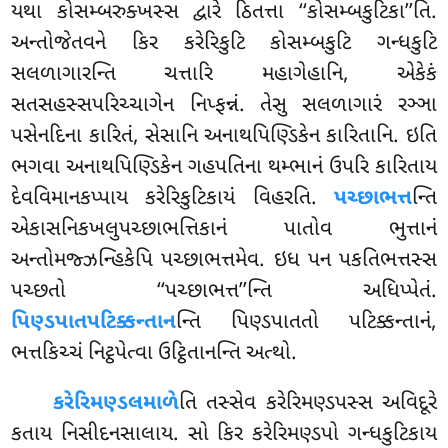
યથા કોસમ્બરુક્ખસ્સ દ્વારે ઠિતત્તા ‘‘કોસમ્બકુટિકા’’તિ.
અન્તોજેતવને કિર કરેરિકુટિ કોસમ્બકુટિ ગન્ધકુટિ
સલળાગારન્તિ ચત્તારિ મહાગેહાનિ, એકેકં
સતસહસ્સપરિચ્ચાગેન નિપ્ફન્નં. તેસુ સલળાગારં રઞ્ઞા
પસેનદિના કારિતં, સેસાનિ અનાથપિણ્ડિકેન કારિતાનિ. ઇતિ
ભગવા અનાથપિણ્ડિકેન ગહપતિના થમ્ભાનં ઉપરિ કારિતાય
દેવવિમાનકપ્પાય કરેરિકુટિકાયં વિહરતિ
.
પચ્છાભત્ત
ન્તિ
એકાસનિકખલુપચ્છાભત્તિકાનં પાતોવ ભુત્તાનં
અન્તોમજ્ઝન્હિકેપિ પચ્છાભત્તમેવ. ઇધ પન પકતિભત્તસ્સ
પચ્છતો ‘‘પચ્છાભત્ત’’ન્તિ અધિપ્પેતં.
પિણ્ડપાતપટિક્કન્તાન
ન્તિ પિણ્ડપાતતો પટિક્કન્તાનં,
ભત્તકિચ્ચં નિટ્ઠપેત્વા ઉટ્ઠિતાનન્તિ અત્થો.
કરેરિમણ્ડલમાળે
તિ તસ્સેવ કરેરિમણ્ડપસ્સ અવિદૂરે
કતાય નિસીદનસાલાય. સો કિર કરેરિમણ્ડપો ગન્ધકુટિકાય