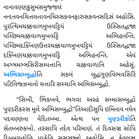
નાનાવણ્ણકુસુમસમુજ્જલં
નન્દનવનચિત્તલતાવનમિસ્સકવનફારુસકવનસદિસં અહોસિ.
પુરત્થિમચક્કવાળમુખવટ્ટિયં ઉસ્સિતદ્ધજા
પચ્છિમચક્કવાળમુખવટ્ટિં અભિહનન્તિ.
પચ્છિમદક્ખિણઉત્તરચક્કવાળમુખવટ્ટિયં ઉસ્સિતદ્ધજા
દક્ખિણચક્કવાળમુખવટ્ટિં અભિહનન્તિ. એવં
અઞ્ઞમઞ્ઞસિરીસમ્પત્તાનિ ચક્કવાળાનિ અહેસું.
અભિસમ્બુદ્ધો
તિ સકલં બુદ્ધગુણવિભવસિરિં
પટિવિજ્ઝમાનો ચત્તારિ સચ્ચાનિ અભિસમ્બુદ્ધો.
‘‘સિખી, ભિક્ખવે, ભગવા અરહં સમ્માસમ્બુદ્ધો
પુણ્ડરીકસ્સ મૂલે અભિસમ્બુદ્ધો’’તિઆદીસુપિ ઇમિનાવ નયેન
પદવણ્ણના વેદિતબ્બા. એત્થ પન
પુણ્ડરીકો
તિ
સેતમ્બરુક્ખો. તસ્સાપિ તદેવ પરિમાણં. તં દિવસઞ્ચ સોપિ
દિબ્બગન્ધેહિ પુપ્ફેહિ સુસઞ્છન્નો અહોસિ. ન કેવલઞ્ચ