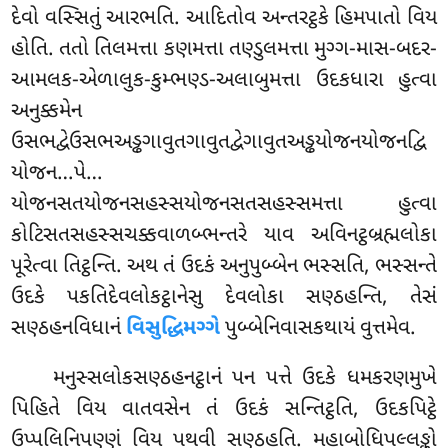
દેવો વસ્સિતું આરભતિ. આદિતોવ અન્તરટ્ઠકે હિમપાતો વિય
હોતિ. તતો તિલમત્તા કણમત્તા તણ્ડુલમત્તા મુગ્ગ-માસ-બદર-
આમલક-એળાલુક-કુમ્ભણ્ડ-અલાબુમત્તા ઉદકધારા હુત્વા
અનુક્કમેન
ઉસભદ્વેઉસભઅડ્ઢગાવુતગાવુતદ્વેગાવુતઅડ્ઢયોજનયોજનદ્વિ
યોજન…પે…
યોજનસતયોજનસહસ્સયોજનસતસહસ્સમત્તા
હુત્વા
કોટિસતસહસ્સચક્કવાળબ્ભન્તરે યાવ અવિનટ્ઠબ્રહ્મલોકા
પૂરેત્વા તિટ્ઠન્તિ. અથ તં ઉદકં અનુપુબ્બેન ભસ્સતિ, ભસ્સન્તે
ઉદકે પકતિદેવલોકટ્ઠાનેસુ દેવલોકા સણ્ઠહન્તિ, તેસં
સણ્ઠહનવિધાનં
વિસુદ્ધિમગ્ગે
પુબ્બેનિવાસકથાયં વુત્તમેવ.
મનુસ્સલોકસણ્ઠહનટ્ઠાનં પન પત્તે ઉદકે ધમકરણમુખે
પિહિતે વિય વાતવસેન તં ઉદકં સન્તિટ્ઠતિ, ઉદકપિટ્ઠે
ઉપ્પલિનિપણ્ણં વિય પથવી સણ્ઠહતિ. મહાબોધિપલ્લઙ્કો