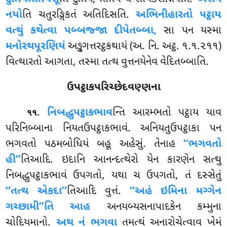
નયો
તિ ચતુરઙ્ગિકતં અતિદિસતિ.
અભિનીહારતો પટ્ઠાય
વત્થું કથેત્વા પબ્બજ્જા દીપેતબ્બા,
સા પન યસ્મા
મનોરથપૂરણિયં
અઙ્ગુત્તરટ્ઠકથાયં (અ. નિ. અટ્ઠ. ૧.૧.૨૧૧)
વિત્થારતો આગતા, તસ્મા તત્થ વુત્તનયેનેવ વેદિતબ્બાતિ.
ઉપટ્ઠાકપરિચ્છેદવણ્ણના
.
નિબદ્ધુપટ્ઠાકભાવ
ન્તિ
આરમ્ભતો પટ્ઠાય યાવ
૧૧
પરિનિબ્બાના નિયતઉપટ્ઠાકભાવં. અનિયતુઉપટ્ઠાકા પન
ભગવતો પઠમબોધિયં બહૂ અહેસું. તેનાહ
‘‘ભગવતો
હી’’
તિઆદિ. ઇદાનિ આનન્દત્થેરો યેન કારણેન સત્થુ
નિબદ્ધુપટ્ઠાકભાવં ઉપગતો, યથા ચ ઉપગતો, તં દસ્સેતું
‘‘તત્થ એકદા’’
તિઆદિ વુત્તં.
‘‘અહં ઇમિના મગ્ગેન
ગચ્છામી’’તિ આહ
અનયબ્યસનાપાદકેન કમ્મુના
ચોદિયમાનો
.
અથ નં ભગવા
તમત્થં અનારોચેત્વાવ ખેમં