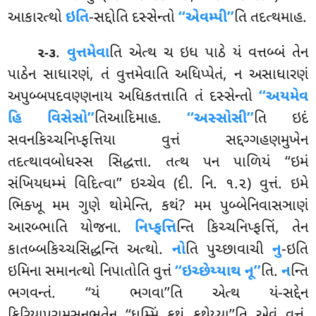
આકારત્થો
ઇતિ
-સદ્દોતિ દસ્સેન્તો
‘‘એવમ્પી’’
તિ તદત્થમાહ.
.
વુત્તમેવા
તિ
એત્થ ચ ઇધ પાઠે યં વત્તબ્બં તેન
૨-૩
પાઠેન સાધારણં, તં વુત્તમેવાતિ અધિપ્પેતં, ન અસાધારણં
અપુબ્બપદવણ્ણનાય અધિકતત્તાતિ તં દસ્સેન્તો
‘‘અયમેવ
હિ વિસેસો’’
તિઆદિમાહ.
‘‘અસ્સોસી’’
તિ ઇદં
સવનકિચ્ચનિપ્ફત્તિયા વુત્તં સદ્દગ્ગહણમુખેન
તદત્થાવબોધસ્સ સિદ્ધત્તા. તત્થ પન પાળિયં ‘‘ઇમં
સંખિયધમ્મં વિદિત્વા’’ ઇચ્ચેવ (દી. નિ. ૧.૨) વુત્તં. ઇમે
ભિક્ખૂ મમ ગુણે થોમેન્તિ, કથં? મમ પુબ્બેનિવાસઞાણં
આરબ્ભાતિ યોજના.
નિપ્ફત્તિ
ન્તિ કિચ્ચનિપ્ફત્તિં, તેન
કાતબ્બકિચ્ચસિદ્ધન્તિ અત્થો.
નો
તિ પુચ્છાવાચી
નુ
-ઇતિ
ઇમિના સમાનત્થો નિપાતોતિ વુત્તં
‘‘ઇચ્છેય્યાથ નૂ’’
તિ.
ન
ન્તિ
ભગવન્તં. ‘‘યં ભગવા’’તિ એત્થ યં-સદ્દેન