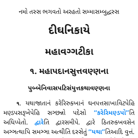
નમો તસ્સ ભગવતો અરહતો સમ્માસમ્બુદ્ધસ્સ
દીઘનિકાયે
મહાવગ્ગટીકા
૧. મહાપદાનસુત્તવણ્ણના
પુબ્બેનિવાસપટિસંયુત્તકથાવણ્ણના
. યથાજાતાનં
કરેરિરુક્ખાનં ઘનપત્તસાખાવિટપેહિ
૧
મણ્ડપસઙ્ખેપેહિ સઞ્છન્નો પદેસો
‘‘કરેરિમણ્ડપો’’
તિ
અધિપ્પેતો.
દ્વારે
તિ દ્વારસમીપે. દ્વારે ઠિતરુક્ખવસેન
અઞ્ઞત્થાપિ સમઞ્ઞા અત્થીતિ દસ્સેતું
‘‘યથા’’
તિઆદિ વુત્તં.