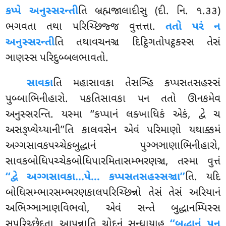
કપ્પે અનુસ્સરન્તી
તિ બ્રહ્મજાલાદીસુ (દી. નિ. ૧.૩૩)
ભગવતા તથા પરિચ્છિજ્જ વુત્તત્તા.
તતો પરં ન
અનુસ્સરન્તી
તિ તથાવચનઞ્ચ દિટ્ઠિગતોપટ્ઠકસ્સ તેસં
ઞાણસ્સ પરિદુબ્બલભાવતો.
સાવકા
તિ મહાસાવકા તેસઞ્હિ કપ્પસતસહસ્સં
પુબ્બાભિનીહારો. પકતિસાવકા પન તતો ઊનકમેવ
અનુસ્સરન્તિ. યસ્મા ‘‘કપ્પાનં લક્ખાધિકં એકં, દ્વે ચ
અસઙ્ખ્યેય્યાની’’તિ કાલવસેન એવં પરિમાણો યથાક્કમં
અગ્ગસાવકપચ્ચેકબુદ્ધાનં પુઞ્ઞઞાણાભિનીહારો,
સાવકબોધિપચ્ચેકબોધિપારમિતાસમ્ભરણઞ્ચ, તસ્મા વુત્તં
‘‘દ્વે અગ્ગસાવકા…પે… કપ્પસતસહસ્સઞ્ચા’’
તિ. યદિ
બોધિસમ્ભારસમ્ભરણકાલપરિચ્છિન્નો તેસં તેસં અરિયાનં
અભિઞ્ઞાઞાણવિભવો, એવં સન્તે બુદ્ધાનમ્પિસ્સ
સપરિચ્છેદતા આપન્નાતિ ચોદનં સન્ધાયાહ
‘‘બુદ્ધાનં પન