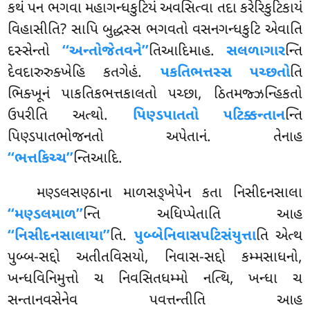
કથં પન ભગવા મહાગન્ધકુટિયં અવસિત્વા તદા કરેરિકુટિકાયં
વિહાસીતિ? સાપિ બુદ્ધસ્સ ભગવતો વસનગન્ધકુટિ એવાતિ
દસ્સેન્તો
‘‘અન્તોજેતવને’’
તિઆદિમાહ.
સલળાગાર
ન્તિ
દેવદારુરુક્ખેહિ કતગેહં.
પકતિભત્તસ્સ પચ્છતો
તિ
ભિક્ખૂનં પાકતિકભત્તકાલતો પચ્છા, ઠિતમજ્ઝન્હિકતો
ઉપરીતિ અત્થો.
પિણ્ડપાતતો પટિક્કન્તાન
ન્તિ
પિણ્ડપાતભોજનતો અપેતાનં. તેનાહ
‘‘ભત્તકિચ્ચ’’
ન્તિઆદિ.
મણ્ડલસણ્ઠાના
માળસઙ્ખેપેન કતા નિસીદનસાલા
‘‘મણ્ડલમાળ’’
ન્તિ અધિપ્પેતાતિ આહ
‘‘નિસીદનસાલાયા’’
તિ.
પુબ્બેનિવાસપટિસંયુત્તા
તિ એત્થ
પુબ્બ-સદ્દો અતીતવિસયો, નિવાસ-સદ્દો કમ્મસાધનો,
ખન્ધવિનિમુત્તો ચ નિવસિતધમ્મો નત્થિ, ખન્ધા ચ
સન્તાનવસેનેવ પવત્તન્તીતિ આહ