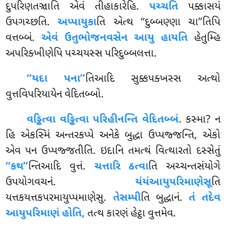
દુપરિણતઞ્ચાતિ એવં તીહાકારેહિ.
પચ્ચતિ
પક્કાસયં
ઉપગચ્છતિ.
અપ્પાયુકા
તિ એત્થ ‘‘દુબ્બણ્ણા ચા’’તિપિ
વત્તબ્બં.
એવં ઉતુભોજનવસેન આયુ હાયતિ
હેતુમ્હિ
અપરિક્ખીણેપિ પચ્ચયસ્સ પરિદુબ્બલત્તા.
‘‘યદા પના’’
તિઆદિ સુક્કપક્ખસ્સ અત્થો
વુત્તવિપરિયાયેન વેદિતબ્બો.
વડ્ઢિત્વા
વડ્ઢિત્વા પરિહીનન્તિ વેદિતબ્બં.
કસ્મા? ન
હિ એકસ્મિં અન્તરકપ્પે અનેકે બુદ્ધા ઉપ્પજ્જન્તિ, એકો
એવ પન ઉપ્પજ્જતીતિ. ઇદાનિ તમત્થં વિત્થારતો દસ્સેતું
‘‘કથ’’
ન્તિઆદિ વુત્તં.
ચત્તારિ ઠત્વા
તિ અચ્ચન્તસંયોગે
ઉપયોગવચનં.
યંયંઆયુપરિમાણેસૂ
તિ
યત્તકયત્તકપરમાયુપ્પમાણેસુ.
તેસમ્પી
તિ બુદ્ધાનં.
તં તદેવ
આયુપરિમાણં હોતિ,
તત્થ કારણં હેટ્ઠા વુત્તમેવ.