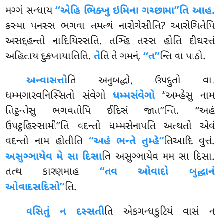
મગ્ગં સન્ધાય
‘‘એહિ ભિક્ખુ ઇમિના ગચ્છામા’’તિ આહ.
કસ્મા પનસ્સ ભગવા તમત્થં નારોચેસીતિ? આરોચિતેપિ
અસદ્દહન્તો નાદિયિસ્સતિ. તઞ્હિ તસ્સ હોતિ દીઘરત્તં
અહિતાય દુક્ખાયાતિતિ.
તે
તિ તે ગમનં,
‘‘ત’’
ન્તિ વા પાઠો.
અન્વાસત્તો
તિ અનુબદ્ધો, ઉપદ્દુતો વા.
ધમ્મગારવનિસ્સિતો સંવેગો
ધમ્મસંવેગો
‘‘અમ્હેસુ નામ
તિટ્ઠન્તેસુ ભગવતોપિ ઈદિસં જાત’’ન્તિ. ‘‘અહં
ઉપટ્ઠહિસ્સામી’’તિ વદન્તો ધમ્મસેનાપતિ અત્થતો એવં
વદન્તો નામ હોતીતિ
‘‘અહં ભન્તે તુમ્હે’’
તિઆદિ વુત્તં.
અસુઞ્ઞાયેવ મે સા દિસા
તિ અસુઞ્ઞાયેવ મમ સા દિસા.
તત્થ કારણમાહ
‘‘તવ ઓવાદો બુદ્ધાનં
ઓવાદસદિસો’’
તિ.
વસિતું ન દસ્સતી
તિ એકગન્ધકુટિયં વાસં ન