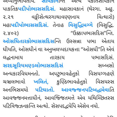
અપ્પાનુભાવતાય.
સાવકાન
ન્તિ એત્થ પકતિસાવકાનં
પાકતિક
પદીપોભાસસદિસં.
મહાસાવકાનં (થેરગા. અટ્ઠ.
૨.૨૧ વઙ્ગીસેત્થરગાથાવણ્ણનાય વિત્થારો)
મહા
પદીપોભાસસદિસં.
તેનાહ
વિસુદ્ધિમગ્ગે
(વિસુદ્ધિ.
૨.૪૦૨) ‘‘ઉક્કાપભાસદિસ’’ન્તિ.
ઓસધિતારકોભાસસદિસ
ન્તિ
ઉસ્સન્ના પભા એતાય
ધીયતિ, ઓસધીનં વા અનુબલપ્પદાયકત્તા ‘‘ઓસધી’’તિ એવં
લદ્ધનામાય તારકાય પભાસદિસં.
સરદસૂરિયમણ્ડલોભાસસદિસં
સબ્બસો
અન્ધકારવિધમનતો. અપટુભાવહેતુકો વિસયગ્ગહણે
ચઞ્ચલભાવો
ખલિતં,
કુણ્ઠિભાવહેતુકો વિસયસ્સ
અનભિસમયો
પટિઘાતો.
આવજ્જનપટિબદ્ધમેવા
તિ
આવજ્જનમત્તાધીનં, આવજ્જિતમત્તે એવ યથિચ્છિતસ્સ
પટિવિજ્ઝનકન્તિ અત્થો. સેસપદદ્વયેપિ એસેવ નયો.