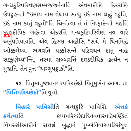
ગન્ધકુટિપરિવેણસમ્મજ્જનેનાતિ એવમાદીહિ કિચ્ચેહિ
ઉપટ્ઠહન્તો ‘‘ઇમાય નામ વેલાય સત્થુ ઇદં નામ લદ્ધું વટ્ટતિ,
ઇદં નામ કાતું વટ્ટતી’’તિ ચિન્તેત્વા
તં તં નિપ્ફાદેન્તો મહતિં
દણ્ડદીપિકં ગહેત્વા એકરત્તિં ગન્ધકુટિપરિવેણં નવ વારે
📜
અનુપરિયાયતિ. એવં હિસ્સ અહોસિ
‘‘સચે મે થિનમિદ્ધં
ઓક્કમેય્ય, ભગવતિ પક્કોસન્તે પટિવચનં દાતું નાહં
સક્કુણેય્ય’’ન્તિ, તસ્મા સબ્બરત્તિં દણ્ડદીપિકં હત્થેન ન
મુઞ્ચતિ. તેન વુત્તં ‘‘અગ્ગુપટ્ઠાકો’’તિ.
. પિતુમાતુજાતનગરપરિચ્છેદો પિતુમુખેન આગતત્તા
૧૨
‘‘પિતિપરિચ્છેદો’’
તિ વુત્તો.
વિહારં પાવિસી
તિ ગન્ધકુટિં પાવિસિ.
એત્તકં
કથેત્વા
તિ કપ્પપરિચ્છેદાદિનવવારપટિમણ્ડિતં
વિપસ્સીઆદીનં સત્તન્નં બુદ્ધાનં પુબ્બેનિવાસપટિસંયુત્તં