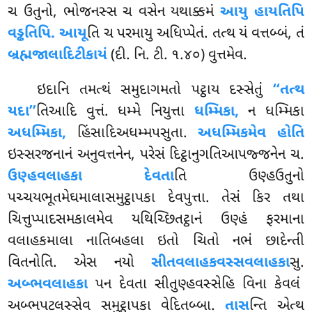
ચ ઉતુનો, ભોજનસ્સ ચ વસેન યથાક્કમં
આયુ હાયતિપિ
વડ્ઢતિપિ. આયૂ
તિ ચ પરમાયુ અધિપ્પેતં. તત્થ યં વત્તબ્બં, તં
બ્રહ્મજાલાદિટીકાયં
(દી. નિ. ટી. ૧.૪૦) વુત્તમેવ.
ઇદાનિ તમત્થં સમુદાગમતો પટ્ઠાય દસ્સેતું
‘‘તત્થ
યદા’’
તિઆદિ વુત્તં. ધમ્મે નિયુત્તા
ધમ્મિકા,
ન ધમ્મિકા
અધમ્મિકા,
હિંસાદિઅધમ્મપસુતા.
અધમ્મિકમેવ હોતિ
ઇસ્સરજનાનં અનુવત્તનેન, પરેસં દિટ્ઠાનુગતિઆપજ્જનેન ચ.
ઉણ્હવલાહકા દેવતા
તિ ઉણ્હઉતુનો
પચ્ચયભૂતમેઘમાલાસમુટ્ઠાપકા દેવપુત્તા. તેસં કિર તથા
ચિત્તુપ્પાદસમકાલમેવ યથિચ્છિતટ્ઠાનં ઉણ્હં ફરમાના
વલાહકમાલા નાતિબહલા ઇતો ચિતો નભં છાદેન્તી
વિતનોતિ. એસ નયો
સીતવલાહકવસ્સવલાહકા
સુ.
અબ્ભવલાહકા
પન દેવતા સીતુણ્હવસ્સેહિ વિના કેવલં
અબ્ભપટલસ્સેવ સમુટ્ઠાપકા વેદિતબ્બા.
તાસ
ન્તિ એત્થ