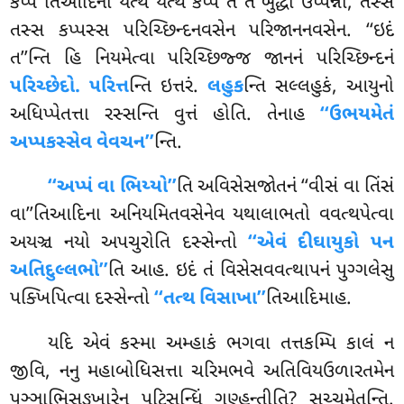
કપ્પે’’તિઆદિના યત્થ યત્થ કપ્પે તે તે બુદ્ધા ઉપ્પન્ના, તસ્સ
તસ્સ કપ્પસ્સ પરિચ્છિન્દનવસેન પરિજાનનવસેન. ‘‘ઇદં
ત’’ન્તિ હિ નિયમેત્વા પરિચ્છિજ્જ જાનનં પરિચ્છિન્દનં
પરિચ્છેદો. પરિત્ત
ન્તિ ઇત્તરં.
લહુક
ન્તિ સલ્લહુકં, આયુનો
અધિપ્પેતત્તા રસ્સન્તિ વુત્તં હોતિ. તેનાહ
‘‘ઉભયમેતં
અપ્પકસ્સેવ વેવચન’’
ન્તિ.
‘‘અપ્પં વા ભિય્યો’’
તિ અવિસેસજોતનં ‘‘વીસં વા તિંસં
વા’’તિઆદિના અનિયમિતવસેનેવ યથાલાભતો
વવત્થપેત્વા
અયઞ્ચ નયો અપચુરોતિ દસ્સેન્તો
‘‘એવં દીઘાયુકો પન
અતિદુલ્લભો’’
તિ આહ. ઇદં તં વિસેસવવત્થાપનં પુગ્ગલેસુ
પક્ખિપિત્વા દસ્સેન્તો
‘‘તત્થ વિસાખા’’
તિઆદિમાહ.
યદિ એવં કસ્મા અમ્હાકં ભગવા તત્તકમ્પિ કાલં ન
જીવિ, નનુ મહાબોધિસત્તા ચરિમભવે અતિવિયઉળારતમેન
પુઞ્ઞાભિસઙ્ખારેન પટિસન્ધિં ગણ્હન્તીતિ? સચ્ચમેતન્તિ.