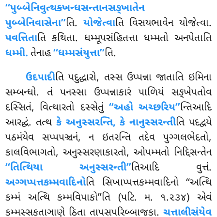
‘‘પુબ્બેનિવુત્થક્ખન્ધસન્તાનસઙ્ખાતેન
પુબ્બેનિવાસેના’’
તિ.
યોજેત્વા
તિ
વિસયભાવેન યોજેત્વા.
પવત્તિતા
તિ કથિતા. ધમ્મૂપસંહિતત્તા ધમ્મતો અનપેતાતિ
ધમ્મી.
તેનાહ
‘‘ધમ્મસંયુત્તા’’
તિ.
ઉદપાદી
તિ
પદુદ્ધારો, તસ્સ ઉપ્પન્ના જાતાતિ ઇમિના
સમ્બન્ધો. તં પનસ્સા ઉપ્પન્નાકારં પાળિયં સઙ્ખેપતોવ
દસ્સિતં, વિત્થારતો દસ્સેતું
‘‘અહો અચ્છરિય’’
ન્તિઆદિ
આરદ્ધં. તત્થ
કે અનુસ્સરન્તિ, કે નાનુસ્સરન્તી
તિ પદદ્વયે
પઠમંયેવ સપ્પપઞ્ચનં, ન ઇતરન્તિ તદેવ પુગ્ગલભેદતો,
કાલવિભાગતો, અનુસ્સરણાકારતો, ઓપમ્મતો નિદ્દિસન્તેન
‘‘તિત્થિયા અનુસ્સરન્તી’’
તિઆદિ વુત્તં.
અગ્ગપ્પત્તકમ્મવાદિનો
તિ સિખાપ્પત્તકમ્મવાદિનો ‘‘અત્થિ
કમ્મં અત્થિ કમ્મવિપાકો’’તિ (પટિ. મ. ૧.૨૩૪) એવં
કમ્મસ્સકતાઞાણે ઠિતા તાપસપરિબ્બાજકા.
ચત્તાલીસંયેવ