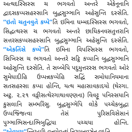
અત્થદસ્સિસ્સ ચ ભગવતો અન્તરે
એકેનૂનાનિ
દ્વાદસકપ્પસહસ્સાનિ બુદ્ધસુઞ્ઞાનિ અહેસુન્તિ દસ્સેતિ.
‘‘ઇતો ચતુનવુતે કપ્પે’’
તિ ઇમિના ધમ્મદસ્સિસ્સ ભગવતો,
સિદ્ધત્થસ્સ ચ ભગવતો અન્તરે છાધિકનવસતુત્તરાનિ
સત્તરસકપ્પસહસ્સાનિ બુદ્ધસુઞ્ઞાનિ અહેસુન્તિ દસ્સેતિ.
‘‘એકતિંસે કપ્પે’’
તિ ઇમિના વિપસ્સિસ્સ ભગવતો,
સિખિસ્સ ચ ભગવતો અન્તરે સટ્ઠિ કપ્પાનિ બુદ્ધસુઞ્ઞાનિ
અહેસુન્તિ દસ્સેતિ. તે સબ્બેપિ પદુમુત્તરસ્સ ભગવતો ઓરં
સુમેધાદીહિ ઉપ્પન્નકપ્પેહિ સદ્ધિં સમોધાનિયમાના
સતસહસ્સા કપ્પા હોન્તિ, યત્થ મહાસાવકાદયો (થેરગા.
અટ્ઠ. ૨.૨૧ વઙ્ગીસત્થેરગાથાવણ્ણના) વિવટ્ટૂ પનિસ્સયાનિ
કુસલાનિ સમ્ભરિંસુ. બુદ્ધસુઞ્ઞેપિ લોકે પચ્ચેકબુદ્ધા
ઉપ્પજ્જિત્વા તેસં પુરિસવિસેસાનં
પુઞ્ઞાભિસન્દાભિબુદ્ધિયા પચ્ચયા હોન્તિ.