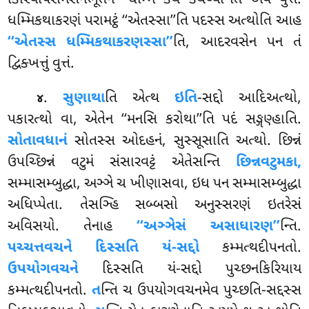
કિરિયાપરામસનભૂતેન ‘‘ધમ્મિં કથં કથેય્યા’’તિ એવં વુત્તં.
ધમ્મિકથાકરણં પરામટ્ઠં ‘‘એતસ્સા’’તિ પદસ્સ અત્થોતિ આહ
‘‘એતસ્સ ધમ્મિકથાકરણસ્સા’’
તિ, આદરવસેન પન તં
દ્વિક્ખત્તું વુત્તં.
.
સુણાથા
તિ એત્થ
ઇતિ
-સદ્દો આદિઅત્થો,
૪
પકારત્થો વા, એતેન ‘‘મનસિ કરોથા’’તિ પદં સઙ્ગણ્હાતિ.
સોતાવધાનં
સોતસ્સ ઓદહનં, સુસ્સૂસાતિ અત્થો. છિન્નં
ઉપચ્છિન્નં વટુમં સંસારવટ્ટં એતેસન્તિ
છિન્નવટુમકા,
સમ્માસમ્બુદ્ધા, અઞ્ઞે ચ ખીણાસવા, ઇધ પન સમ્માસમ્બુદ્ધા
અધિપ્પેતા. તેસઞ્હિ સબ્બસો અનુસ્સરણં ઇતરેસં
અવિસયો. તેનાહ
‘‘અઞ્ઞેસં અસાધારણ’’
ન્તિ.
પચ્ચત્તવચને દિસ્સતિ યં-સદ્દો
કમ્મત્થદીપનતો.
ઉપયોગવચને
દિસ્સતિ યં-સદ્દો પુચ્છનકિરિયાય
કમ્મત્થદીપનતો.
ત
ન્તિ ચ ઉપયોગવચનમેવ પુચ્છતિ-સદ્દસ્સ