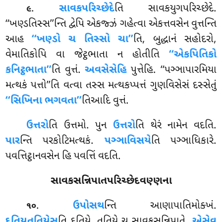
.
સાવકપરિચ્છેદે
તિ સાવકયુગપરિચ્છેદે.
૯
‘‘ખણ્ડતિસ્સ’’ન્તિ દ્વેપિ એકજ્ઝં ગહેત્વા એકત્તવસેન વુત્તન્તિ
આહ
‘‘ખણ્ડો ચ તિસ્સો ચા’’
તિ, બુદ્ધાનં સહોદરો,
વેમાતિકોપિ વા જેટ્ઠભાતા ન હોતીતિ
‘‘એકપિતિકો
કનિટ્ઠભાતા’’
તિ વુત્તં.
અવસેસેહિ
પુત્તેહિ. ‘‘પઞ્ઞાપારમિયા
મત્થકં પત્તો’’તિ વત્વા તસ્સ મત્થકપ્પત્તં ગુણવિસેસં દસ્સેતું
‘‘સિખિના ભગવતા’’
તિઆદિ વુત્તં.
ઉત્તરો
તિ ઉત્તમો. પુન
ઉત્તરો
તિ થેરં નામેન વદતિ.
પાર
ન્તિ પરકોટિમત્થકં.
પઞ્ઞાવિસયે
તિ પઞ્ઞાધિકારે.
પવત્તિટ્ઠાનવસેન હિ પવત્તિં વદતિ.
સાવકસન્નિપાતપરિચ્છેદવણ્ણના
.
ઉપોસથ
ન્તિ
આણાપાતિમોક્ખં.
૧૦
દુતિયતતિયેસૂ
તિ દુતિયે, તતિયે ચ સાવકસન્નિપાતે.
એસેવ