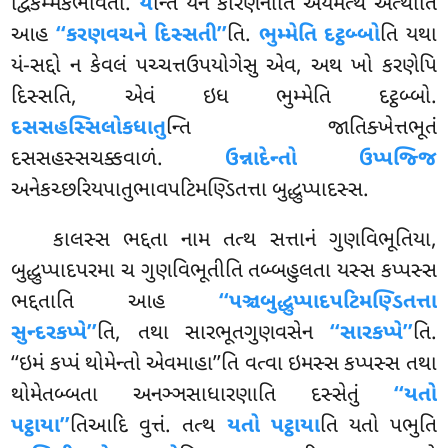
દ્વિકમ્મકભાવતો.
ય
ન્તિ યેન કારણેનાતિ અયમેત્થ અત્થોતિ
આહ
‘‘કરણવચને દિસ્સતી’’
તિ.
ભુમ્મેતિ દટ્ઠબ્બો
તિ યથા
યં-સદ્દો ન કેવલં પચ્ચત્તઉપયોગેસુ એવ, અથ ખો કરણેપિ
દિસ્સતિ, એવં ઇધ ભુમ્મેતિ દટ્ઠબ્બો.
દસસહસ્સિલોકધાતુ
ન્તિ જાતિક્ખેત્તભૂતં
દસસહસ્સચક્કવાળં.
ઉન્નાદેન્તો ઉપ્પજ્જિ
અનેકચ્છરિયપાતુભાવપટિમણ્ડિતત્તા બુદ્ધુપ્પાદસ્સ.
કાલસ્સ ભદ્દતા નામ તત્થ સત્તાનં ગુણવિભૂતિયા,
બુદ્ધુપ્પાદપરમા ચ ગુણવિભૂતીતિ તબ્બહુલતા યસ્સ કપ્પસ્સ
ભદ્દતાતિ આહ
‘‘પઞ્ચબુદ્ધુપ્પાદપટિમણ્ડિતત્તા
સુન્દરકપ્પે’’
તિ, તથા સારભૂતગુણવસેન
‘‘સારકપ્પે’’
તિ
.
‘‘ઇમં કપ્પં થોમેન્તો એવમાહા’’તિ વત્વા ઇમસ્સ કપ્પસ્સ તથા
થોમેતબ્બતા અનઞ્ઞસાધારણાતિ દસ્સેતું
‘‘યતો
પટ્ઠાયા’’
તિઆદિ વુત્તં. તત્થ
યતો પટ્ઠાયા
તિ યતો પભુતિ