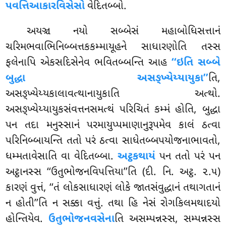
પવત્તિઆકારવિસેસો
વેદિતબ્બો.
અયઞ્ચ
નયો સબ્બેસં મહાબોધિસત્તાનં
ચરિમભવાભિનિબ્બત્તકકમ્માયૂહને સાધારણોતિ તસ્સ
ફલેનાપિ એકસદિસેનેવ ભવિતબ્બન્તિ
આહ
‘‘ઇતિ સબ્બે
બુદ્ધા અસઙ્ખ્યેય્યાયુકા’’
તિ,
અસઙ્ખ્યેય્યકાલાવત્થાનાયુકાતિ અત્થો.
અસઙ્ખ્યેય્યાયુકસંવત્તનસમત્થં પરિચિતં કમ્મં હોતિ, બુદ્ધા
પન તદા મનુસ્સાનં
પરમાયુપ્પમાણાનુરૂપમેવ કાલં ઠત્વા
પરિનિબ્બાયન્તિ તતો પરં ઠત્વા સાધેતબ્બપયોજનાભાવતો,
ધમ્મતાવેસાતિ વા વેદિતબ્બા.
અટ્ઠકથાયં
પન તતો પરં પન
અટ્ઠાનસ્સ ‘‘ઉતુભોજનવિપત્તિયા’’તિ (દી. નિ. અટ્ઠ. ૨.૫)
કારણં વુત્તં, ‘‘તં લોકસાધારણં લોકે જાતસંવુદ્ધાનં તથાગતાનં
ન હોતી’’તિ ન સક્કા વત્તું. તથા હિ નેસં રોગકિલમથાદયો
હોન્તિયેવ.
ઉતુભોજનવસેના
તિ અસમ્પન્નસ્સ, સમ્પન્નસ્સ