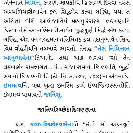
એતેનાતિ
નિમિત્તં,
કારણં. ઞાપકમ્પિ હિ કારણં દિસ્વા તસ્સ
અબ્યભિચારીભાવેન ફલં સિદ્ધમેવ કત્વા ગણ્હિ, યથા તં
અસિતો ઇસિ અભિજાતિયં મહાપુરિસસ્સ લક્ખણાનિ
દિસ્વા તેસં અબ્યભિચારીભાવેન બુદ્ધગુણે સિદ્ધે એવ કત્વા
ગણ્હિ, એવં
પન ગય્હમાનં તન્નિમિત્તકં ફલં તદાનુભાવેન સિદ્ધં
વિય વોહરીયતિ તબ્ભાવે ભાવતો. તેનાહ
‘‘તેસં નિમિત્તાનં
આનુભાવેના’’
તિઆદિ. તથા ચાહ ભગવા ‘‘સો તેન
લક્ખણેન સમન્નાગતો…પે… રાજા સમાનો કિં લભતિ, બુદ્ધો
સમાનો કિં લભતી’’તિ (દી. નિ. ૩.૨૦૨, ૨૦૪) ચ એવમાદિ.
ઇમમત્થ
ન્તિ પઞ્ચ બુદ્ધા ઇમસ્મિં કપ્પે ઉપ્પજ્જિસ્સન્તીતિ
ઇમમત્થં યાથાવતો
જાનિંસુ.
જાતિપરિચ્છેદાદિવણ્ણના
.
કપ્પપરિચ્છેદવસેના
તિ
‘‘ઇતો સો એકનવુતે
૫-૭