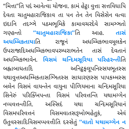
‘‘મિત્તા’’તિ પદં આનેત્વા યોજના. કામં હેટ્ઠા વુત્તા સત્તવિધાપિ
દેવતા ચાતુમહારાજિકાવ તા પન તેન તેન વિસેસેન વત્વા
ઇદાનિ તદઞ્ઞે પઠમભૂમિકે કામાવચરદેવે સામઞ્ઞતો
ગણ્હન્તો
‘‘ચાતુમહારાજિકા’’
તિ આહ.
તાસં
અધમ્મિકતાયા
તિ રાજૂનં અધમ્મિકભાવમૂલકેન
ઉપરાજાદિઅધમ્મિકભાવપરમ્પરાભતેન તાસં દેવતાનં
અધમ્મિકભાવેન.
વિસમં ચન્દિમસૂરિયા પરિહરન્તી
તિ
બહ્વાબાધતાદિ અનિટ્ઠફલૂપનિસ્સયભૂતસ્સ
યથાવુત્તઅધમ્મિકતાસઞ્ઞિતસ્સ સાધારણસ્સ પાપકમ્મસ્સ
બલેન વિસમં વાયન્તેન વાયુના પીળિયમાના ચન્દિમસૂરિયા
સિનેરું પરિક્ખિપન્તા વિસમં પરિવત્તન્તિ યથામગ્ગેન
નપ્પવત્તન્તીતિ
. અસ્સિદં યથા ચન્દિમસૂરિયાનં
વિસમપરિવત્તનં વિસમવાતસઙ્ખોભહેતુકં, એવં
ઉતુવસ્સાદિવિસમપ્પવત્તીતિ દસ્સેતું
‘‘વાતો યથામગ્ગેન ન