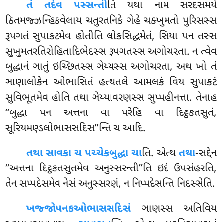
તં તદેવ પસ્સન્તી
તિ યથા નામ સરદસમયે
ઠિતમજ્ઝન્હિકવેલાય ચતુરતનિકે ગેહે ચક્ખુમતો પુરિસસ્સ
રૂપગતં સુપાકટમેવ હોતીતિ લોકસિદ્ધમેતં, સિયા પન તસ્સ
સુખુમતરતિરોહિતાદિભેદસ્સ રૂપગતસ્સ અગોચરતા. ન ત્વેવ
બુદ્ધાનં ઞાતું ઇચ્છિતસ્સ ઞેય્યસ્સ અગોચરતા, અથ ખો તં
ઞાણાલોકેન ઓભાસિતં હત્થતલે આમલકં વિય સુપાકટં
સુવિભૂતમેવ હોતિ
તથા ઞેય્યાવરણસ્સ સુપ્પહીનત્તા. તેનાહ
‘‘બુદ્ધા પન અત્તના વા પરેહિ વા દિટ્ઠકતસુતં,
સૂરિયમણ્ડલોભાસસદિસ’’ન્તિ ચ આદિ.
તથા સાવકા ચ પચ્ચેકબુદ્ધા ચા
તિ. એત્થ
તથા
-સદ્દેન
‘‘અત્તના દિટ્ઠકતસુતમેવ અનુસ્સરન્તી’’તિ
ઇદં ઉપસંહરતિ,
તેન સપ્પદેસમેવ નેસં અનુસ્સરણં, ન નિપ્પદેસન્તિ નિદસ્સેતિ.
ખજ્જોપનકઓભાસસદિસં
ઞાણસ્સ અતિવિય