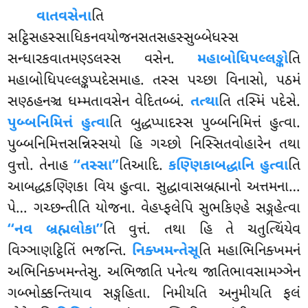
વાતવસેના
તિ
સટ્ઠિસહસ્સાધિકનવયોજનસતસહસ્સુબ્બેધસ્સ
સન્ધારકવાતમણ્ડલસ્સ વસેન.
મહાબોધિપલ્લઙ્કો
તિ
મહાબોધિપલ્લઙ્કપ્પદેસમાહ. તસ્સ પચ્છા વિનાસો, પઠમં
સણ્ઠહનઞ્ચ ધમ્મતાવસેન વેદિતબ્બં.
તત્થા
તિ તસ્મિં પદેસે.
પુબ્બનિમિત્તં હુત્વા
તિ બુદ્ધપ્પાદસ્સ પુબ્બનિમિત્તં હુત્વા.
પુબ્બનિમિત્તસન્નિસ્સયો હિ ગચ્છો નિસ્સિતવોહારેન તથા
વુત્તો. તેનાહ
‘‘તસ્સા’’
તિઆદિ.
કણ્ણિકાબદ્ધાનિ હુત્વા
તિ
આબદ્ધકણ્ણિકા વિય હુત્વા. સુદ્ધાવાસબ્રહ્માનો અત્તમના…
પે… ગચ્છન્તીતિ યોજના. વેહપ્ફલેપિ સુભકિણ્હે સઙ્ગહેત્વા
‘‘નવ બ્રહ્મલોકા’’
તિ વુત્તં. તથા હિ તે
ચતુત્થિંયેવ
વિઞ્ઞાણટ્ઠિતિં ભજન્તિ.
નિક્ખમન્તેસૂ
તિ મહાભિનિક્ખમનં
અભિનિક્ખમન્તેસુ. અભિજાતિ પનેત્થ જાતિભાવસામઞ્ઞેન
ગબ્ભોક્કન્તિયાવ સઙ્ગહિતા. નિમીયતિ અનુમીયતિ ફલં