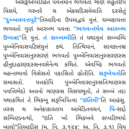
અસઙ્ગઅપ્પટિહતં પવત્તમાનં ભગવતો ઞાણં લહુતરેપિ
વિસયે, ગરુતરે ચ એકસદિસમેવાતિ દસ્સેતું
‘‘દુબ્બલપત્તપુટે’’
તિઆદિના ઉપમાદ્વયં વુત્તં. ધમ્મકાયત્તા
ભગવતો ગુણં આરબ્ભ પવત્તા
‘‘ભગવન્તંયેવ આરબ્ભ
ઉપ્પન્ના’’
તિ વુત્તં.
તં સબ્બમ્પી
તિ તં યથાવુત્તં સબ્બમ્પિ
પુબ્બેનિવાસપટિસંયુત્તં કથં. તિત્થિયાનં, સાવકાનઞ્ચ
પુબ્બેનિવાસાનુસ્સરણં ભગવતો પુબ્બેનિવાસાનુસ્સરણસ્સ
હીનુદાહરણદસ્સનવસેનેત્થ કથિતં. એવઞ્હિ ભગવતો
મહન્તભાવો વિસેસતો પકાસિતો હોતીતિ.
સઙ્ખેપતો
તિ
સમાસતો. યત્તકોપિ પુબ્બેનિવાસાનુસ્સતિઞાણસ્સ
પવત્તિભેદો અત્તનો ઞાણસ્સ વિસયભૂતો, તં સબ્બં તદા
યથાકથિતં તે ભિક્ખૂ સઙ્ખિપિત્વા
‘‘ઇતિપી’’
તિ આહંસુ.
તસ્સ ચ અનેકાકારતાય આમેડિતવચનં,
પિ
-સદ્દો
સમ્પિણ્ડનત્થો, ‘‘ઇતિ ખો ભિક્ખવે સપ્પટિભયો
બાલો’’તિઆદીસુ (મ. નિ. ૩.૧૨૪; અ. નિ. ૩.૧) વિય