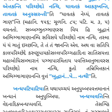
એત્તકન્તિ પરિચ્છેદો નત્થિ, યાવતકં આકઙ્ખન્તિ,
તાવતકં અનુસ્સરન્તી’’
તિ ‘‘યાવતકં નેય્યં, તાવતકં
ઞાણ’’ન્તિ (મહાનિ. ૧૫૬; ચૂળનિ. ૮૫; પટિ. મ. ૩, ૫)
વચનતો. સબ્બઞ્ઞુતઞ્ઞાણસ્સ વિય હિ બુદ્ધાનં
અભિઞ્ઞાઞાણાનમ્પિ સવિસયે પરિચ્છેદો નામ નત્થિ, તસ્મા
યં
યં ઞાતું ઇચ્છન્તિ, તે તં તં જાનન્તિ એવ. અથ વા સતિપિ
કાલપરિચ્છેદે કરુણૂપાયકોસલ્લપરિગ્ગહાદિના સાતિસયત્તા
મહાબોધિસમ્ભારાનં પઞ્ઞાપારમિતાય પવત્તિઆનુભાવસ્સ
પરિચ્છેદો નામ નત્થિ, કુતો તન્નિમિત્તકાનં
અભિઞ્ઞાઞાણાનન્તિ વુત્તં
‘‘બુદ્ધાનં…પે… નત્થી’’
તિ.
ખન્ધપટિપાટિયા
તિ
યથાપચ્ચયં અનુપુબ્બપવત્તમાનાનં
ખન્ધાનં અનુપુબ્બિયા.
ખન્ધપ્પવત્તિ
ન્તિ
વેદનાદિક્ખન્ધપ્પવત્તિં. તેસઞ્હિ