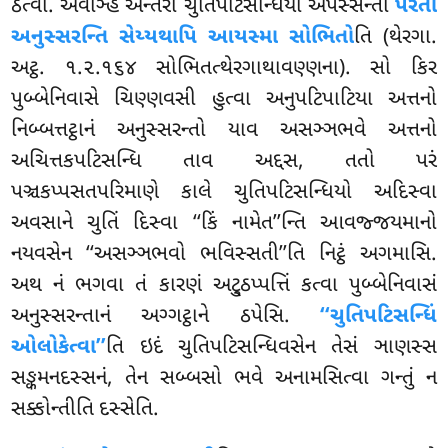
ઠત્વા. એવઞ્હિ અન્તરા ચુતિપટિસન્ધિયો અપસ્સન્તા
પરતો
અનુસ્સરન્તિ સેય્યથાપિ આયસ્મા સોભિતો
તિ (થેરગા.
અટ્ઠ. ૧.૨.૧૬૪ સોભિતત્થેરગાથાવણ્ણના). સો કિર
પુબ્બેનિવાસે ચિણ્ણવસી હુત્વા અનુપટિપાટિયા અત્તનો
નિબ્બત્તટ્ઠાનં
અનુસ્સરન્તો યાવ અસઞ્ઞભવે અત્તનો
અચિત્તકપટિસન્ધિ તાવ અદ્દસ, તતો પરં
પઞ્ચકપ્પસતપરિમાણે કાલે ચુતિપટિસન્ધિયો અદિસ્વા
અવસાને ચુતિં દિસ્વા ‘‘કિં નામેત’’ન્તિ આવજ્જયમાનો
નયવસેન ‘‘અસઞ્ઞભવો ભવિસ્સતી’’તિ નિટ્ઠં અગમાસિ.
અથ નં ભગવા તં કારણં અટ્ઠુપ્પત્તિં કત્વા પુબ્બેનિવાસં
અનુસ્સરન્તાનં અગ્ગટ્ઠાને ઠપેસિ.
‘‘ચુતિપટિસન્ધિં
ઓલોકેત્વા’’
તિ ઇદં ચુતિપટિસન્ધિવસેન તેસં ઞાણસ્સ
સઙ્કમનદસ્સનં, તેન સબ્બસો ભવે અનામસિત્વા ગન્તું ન
સક્કોન્તીતિ દસ્સેતિ.