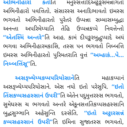
અભિનીહારો કતો
તિ મનુસ્સત્તાદિઅટ્ઠઙ્ગસમન્નાગતો
અભિનીહારો પવત્તિતો. સંસારસ્સ અનાદિભાવતો ઇમસ્સ
ભગવતો અભિનીહારતો પુરેતરં ઉપ્પન્ના સમ્માસમ્બુદ્ધા
અનન્તા અપરિમેય્યાતિ તેહિ ઉપ્પન્નકપ્પે નિવત્તેન્તો
‘‘એતસ્મિં અન્તરે’’
તિ આહ. કામં દીપઙ્કરબુદ્ધુપ્પાદે અયં
ભગવા અભિનીહારમકાસિ, તસ્સ પન ભગવતો નિબ્બત્તિ
ઇમસ્સ અભિનીહારતો પુરિમતરાતિ વુત્તં
‘‘અમ્હાકં…પે…
નિબ્બત્તિંસૂ’’
તિ.
અસઙ્ખ્યેય્યકપ્પપરિયોસાને
તિ મહાકપ્પાનં
અસઙ્ખ્યેય્યપરિયોસાને. એસ નયો ઇતો પરેસુપિ.
‘‘ઇતો
તિંસકપ્પસહસ્સાનં ઉપરી’’
તિ એતેન પદુમુત્તરસ્સ ભગવતો,
સુમેધસ્સ ચ ભગવતો અન્તરે એકૂનસત્તતિકપ્પસહસ્સાનિ
બુદ્ધસુઞ્ઞાનિ અહેસુન્તિ દસ્સેતિ.
‘‘ઇતો અટ્ઠારસન્નં
કપ્પસહસ્સાનં ઉપરી’’
તિ ઇમિના સુજાતસ્સ ભગવતો,