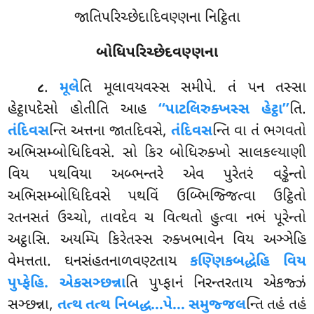
જાતિપરિચ્છેદાદિવણ્ણના નિટ્ઠિતા
બોધિપરિચ્છેદવણ્ણના
.
મૂલે
તિ
મૂલાવયવસ્સ સમીપે. તં પન તસ્સા
૮
હેટ્ઠાપદેસો હોતીતિ આહ
‘‘પાટલિરુક્ખસ્સ હેટ્ઠા’’
તિ.
તંદિવસ
ન્તિ અત્તના જાતદિવસે,
તંદિવસ
ન્તિ વા તં ભગવતો
અભિસમ્બોધિદિવસે. સો કિર બોધિરુક્ખો સાલકલ્યાણી
વિય પથવિયા અબ્ભન્તરે એવ પુરેતરં વડ્ઢેન્તો
અભિસમ્બોધિદિવસે પથવિં ઉબ્ભિજ્જિત્વા ઉટ્ઠિતો
રતનસતં ઉચ્ચો, તાવદેવ ચ વિત્થતો હુત્વા નભં પૂરેન્તો
અટ્ઠાસિ. અયમ્પિ કિરેતસ્સ રુક્ખભાવેન વિય અઞ્ઞેહિ
વેમત્તતા. ઘનસંહતનાળવણ્ટતાય
કણ્ણિકબદ્ધેહિ વિય
પુપ્ફેહિ. એકસઞ્છન્ના
તિ પુપ્ફાનં નિરન્તરતાય
એકજ્ઝં
સઞ્છન્ના,
તત્થ તત્થ નિબદ્ધ…પે… સમુજ્જલ
ન્તિ તહં તહં