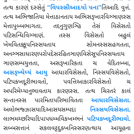
તત્થ કારણં દસ્સેતું
‘‘વિપસ્સીઆદયો પના’’
તિઆદિ વુત્તં.
તત્થ અભિજાતિયા મેત્તાઠાનતાય અભિસઙ્ખારવિઞ્ઞાણસ્સ
મેત્તાપુબ્બભાગતા. તદનુગુણઞ્હિ તેસં વિસેસતો
પટિસન્ધિવિઞ્ઞાણં. તસ્સ વિસેસતો બહુલં
ખેમવિતક્કૂપનિસ્સયતાય સોમનસ્સસહગતતા,
અનઞ્ઞસાધારણપરોપદેસરહિતઞાણવિસેસૂપનિસ્સયતાય
ઞાણસમ્પયુત્તતા, અસઙ્ખારિકતા ચ વેદિતબ્બા,
અસઙ્ખ્યેય્યં આયુ
આધારવિસેસતો, નિસ્સયવિસેસતો,
પટિપક્ખદૂરીભાવતો, પવત્તિઆકારવિસેસતો ચ
અપરિમેય્યાનુભાવતાય કારણસ્સ. તત્થ ચિરતરં કાલં
સન્તાનસ્સ પારમિતાપરિભાવિતતા
આધારવિસેસતા.
અલોભજ્ઝાસયાદિઆસયસમ્પદા
નિસ્સયવિસેસતા.
લાભમચ્છરિયાદિપાપધમ્મવિક્ખમ્ભનં
પટિપક્ખદૂરીભાવો.
સબ્બસત્તાનં સકલવટ્ટદુક્ખનિસ્સરણત્થાય આયૂહના