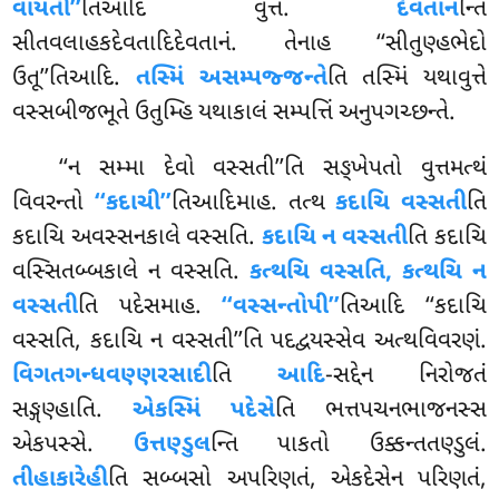
વાયતી’’
તિઆદિ વુત્તં.
દેવતાન
ન્તિ
સીતવલાહકદેવતાદિદેવતાનં. તેનાહ ‘‘સીતુણ્હભેદો
ઉતૂ’’તિઆદિ.
તસ્મિં અસમ્પજ્જન્તે
તિ તસ્મિં યથાવુત્તે
વસ્સબીજભૂતે ઉતુમ્હિ યથાકાલં સમ્પત્તિં અનુપગચ્છન્તે.
‘‘ન
સમ્મા દેવો વસ્સતી’’તિ સઙ્ખેપતો વુત્તમત્થં
વિવરન્તો
‘‘કદાચી’’
તિઆદિમાહ. તત્થ
કદાચિ વસ્સતી
તિ
કદાચિ અવસ્સનકાલે વસ્સતિ.
કદાચિ ન વસ્સતી
તિ કદાચિ
વસ્સિતબ્બકાલે ન વસ્સતિ.
કત્થચિ વસ્સતિ, કત્થચિ ન
વસ્સતી
તિ પદેસમાહ.
‘‘વસ્સન્તોપી’’
તિઆદિ ‘‘કદાચિ
વસ્સતિ, કદાચિ ન વસ્સતી’’તિ પદદ્વયસ્સેવ અત્થવિવરણં.
વિગતગન્ધવણ્ણરસાદી
તિ
આદિ
-સદ્દેન નિરોજતં
સઙ્ગણ્હાતિ.
એકસ્મિં પદેસે
તિ ભત્તપચનભાજનસ્સ
એકપસ્સે.
ઉત્તણ્ડુલ
ન્તિ પાકતો ઉક્કન્તતણ્ડુલં.
તીહાકારેહી
તિ સબ્બસો અપરિણતં, એકદેસેન પરિણતં,