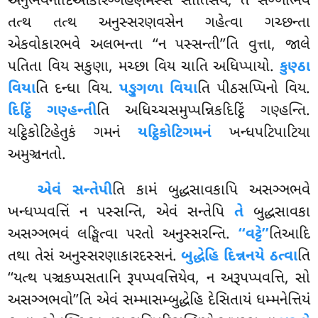
અનુભવનાદિઆકારગ્ગહણમસ્સ સાતિસયં, તં સઞ્ઞાભવે
તત્થ તત્થ અનુસ્સરણવસેન ગહેત્વા ગચ્છન્તા
એકવોકારભવે અલભન્તા ‘‘ન પસ્સન્તી’’તિ વુત્તા, જાલે
પતિતા વિય સકુણા, મચ્છા વિય ચાતિ અધિપ્પાયો.
કુણ્ઠા
વિયા
તિ દન્ધા વિય.
પઙ્ગુળા વિયા
તિ પીઠસપ્પિનો વિય.
દિટ્ઠિં ગણ્હન્તી
તિ અધિચ્ચસમુપ્પન્નિકદિટ્ઠિં ગણ્હન્તિ.
યટ્ઠિકોટિહેતુકં ગમનં
યટ્ઠિકોટિગમનં
ખન્ધપટિપાટિયા
અમુઞ્ચનતો.
એવં સન્તેપી
તિ કામં બુદ્ધસાવકાપિ અસઞ્ઞભવે
ખન્ધપ્પવત્તિં ન પસ્સન્તિ, એવં સન્તેપિ
તે
બુદ્ધસાવકા
અસઞ્ઞભવં લઙ્ઘિત્વા પરતો અનુસ્સરન્તિ.
‘‘વટ્ટે’’
તિઆદિ
તથા તેસં અનુસ્સરણાકારદસ્સનં.
બુદ્ધેહિ દિન્નનયે ઠત્વા
તિ
‘‘યત્થ પઞ્ચકપ્પસતાનિ રૂપપ્પવત્તિયેવ, ન અરૂપપ્પવત્તિ, સો
અસઞ્ઞભવો’’તિ એવં સમ્માસમ્બુદ્ધેહિ દેસિતાયં ધમ્મનેત્તિયં