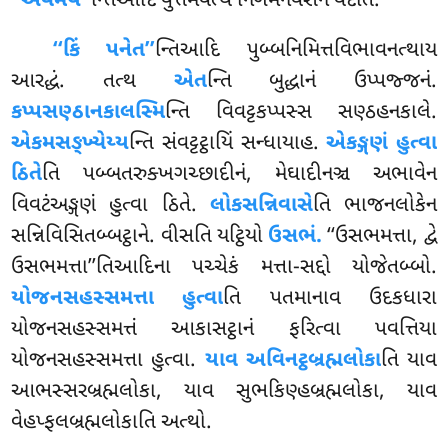
‘‘એવમય’’
ન્તિઆદિ વુત્તમેવત્થં નિગમનવસેન વદતિ.
‘‘કિં પનેત’’
ન્તિઆદિ પુબ્બનિમિત્તવિભાવનત્થાય
આરદ્ધં. તત્થ
એત
ન્તિ બુદ્ધાનં ઉપ્પજ્જનં.
કપ્પસણ્ઠાનકાલસ્મિ
ન્તિ વિવટ્ટકપ્પસ્સ સણ્ઠહનકાલે.
એકમસઙ્ખ્યેય્ય
ન્તિ સંવટ્ટટ્ઠાયિં સન્ધાયાહ.
એકઙ્ગણં હુત્વા
ઠિતે
તિ પબ્બતરુક્ખગચ્છાદીનં, મેઘાદીનઞ્ચ અભાવેન
વિવટંઅઙ્ગણં હુત્વા ઠિતે.
લોકસન્નિવાસે
તિ
ભાજનલોકેન
સન્નિવિસિતબ્બટ્ઠાને. વીસતિ યટ્ઠિયો
ઉસભં.
‘‘ઉસભમત્તા, દ્વે
ઉસભમત્તા’’તિઆદિના પચ્ચેકં મત્તા-સદ્દો યોજેતબ્બો.
યોજનસહસ્સમત્તા હુત્વા
તિ પતમાનાવ ઉદકધારા
યોજનસહસ્સમત્તં આકાસટ્ઠાનં ફરિત્વા પવત્તિયા
યોજનસહસ્સમત્તા હુત્વા.
યાવ અવિનટ્ઠબ્રહ્મલોકા
તિ યાવ
આભસ્સરબ્રહ્મલોકા, યાવ સુભકિણ્હબ્રહ્મલોકા, યાવ
વેહપ્ફલબ્રહ્મલોકાતિ અત્થો.