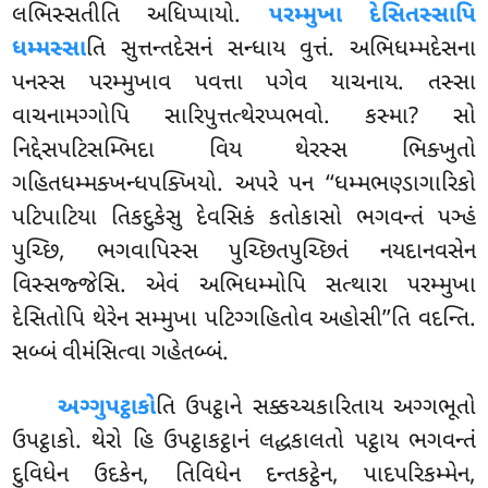
લભિસ્સતીતિ અધિપ્પાયો.
પરમ્મુખા દેસિતસ્સાપિ
ધમ્મસ્સા
તિ સુત્તન્તદેસનં સન્ધાય વુત્તં. અભિધમ્મદેસના
પનસ્સ પરમ્મુખાવ પવત્તા પગેવ યાચનાય. તસ્સા
વાચનામગ્ગોપિ સારિપુત્તત્થેરપ્પભવો. કસ્મા? સો
નિદ્દેસપટિસમ્ભિદા વિય
થેરસ્સ ભિક્ખુતો
ગહિતધમ્મક્ખન્ધપક્ખિયો. અપરે પન ‘‘ધમ્મભણ્ડાગારિકો
પટિપાટિયા તિકદુકેસુ દેવસિકં કતોકાસો ભગવન્તં પઞ્હં
પુચ્છિ, ભગવાપિસ્સ પુચ્છિતપુચ્છિતં નયદાનવસેન
વિસ્સજ્જેસિ. એવં અભિધમ્મોપિ સત્થારા પરમ્મુખા
દેસિતોપિ થેરેન સમ્મુખા પટિગ્ગહિતોવ અહોસી’’તિ વદન્તિ.
સબ્બં વીમંસિત્વા ગહેતબ્બં.
અગ્ગુપટ્ઠાકો
તિ ઉપટ્ઠાને સક્કચ્ચકારિતાય અગ્ગભૂતો
ઉપટ્ઠાકો. થેરો હિ ઉપટ્ઠાકટ્ઠાનં લદ્ધકાલતો પટ્ઠાય ભગવન્તં
દુવિધેન ઉદકેન, તિવિધેન દન્તકટ્ઠેન, પાદપરિકમ્મેન,