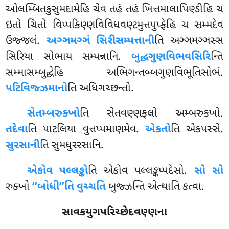
ઓલમ્બિતકુસુમદામેહિ ચેવ તહં તહં ખિત્તમાલાપિણ્ડીહિ ચ
ઇતો ચિતો વિપ્પકિણ્ણવિવિધવણ્ટમુત્તપુપ્ફેહિ ચ સમ્મદેવ
ઉજ્જલં.
અઞ્ઞમઞ્ઞં સિરીસમ્પત્તાની
તિ અઞ્ઞમઞ્ઞસ્સ
સિરિયા સોભાય સમ્પન્નાનિ.
બુદ્ધગુણવિભવસિરિ
ન્તિ
સમ્માસમ્બુદ્ધેહિ અભિગન્તબ્બગુણવિભૂતિસોભં.
પટિવિજ્ઝમાનો
તિ અધિગચ્છન્તો.
સેતમ્બરુક્ખો
તિ સેતવણ્ણફલો અમ્બરુક્ખો.
તદેવા
તિ
પાટલિયા વુત્તપ્પમાણમેવ.
એકતો
તિ એકપસ્સે.
સુરસાની
તિ સુમધુરરસાનિ.
એકોવ પલ્લઙ્કો
તિ એકોવ પલ્લઙ્કપ્પદેસો.
સો સો
રુક્ખો
‘‘બોધી’’તિ વુચ્ચતિ
બુજ્ઝન્તિ એત્થાતિ કત્વા.
સાવકયુગપરિચ્છેદવણ્ણના