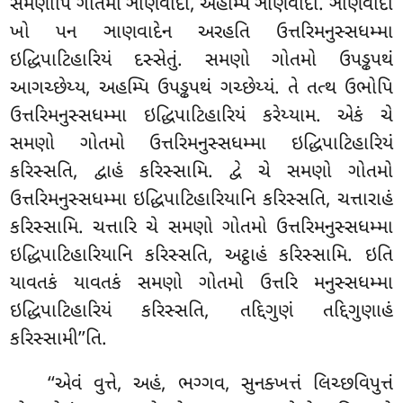
સમણોપિ
ગોતમો
ઞાણવાદો, અહમ્પિ ઞાણવાદો. ઞાણવાદો
ખો પન ઞાણવાદેન અરહતિ ઉત્તરિમનુસ્સધમ્મા
ઇદ્ધિપાટિહારિયં દસ્સેતું. સમણો ગોતમો ઉપડ્ઢપથં
આગચ્છેય્ય, અહમ્પિ ઉપડ્ઢપથં ગચ્છેય્યં. તે તત્થ ઉભોપિ
ઉત્તરિમનુસ્સધમ્મા ઇદ્ધિપાટિહારિયં કરેય્યામ. એકં ચે
સમણો ગોતમો ઉત્તરિમનુસ્સધમ્મા ઇદ્ધિપાટિહારિયં
કરિસ્સતિ, દ્વાહં કરિસ્સામિ. દ્વે ચે સમણો ગોતમો
ઉત્તરિમનુસ્સધમ્મા ઇદ્ધિપાટિહારિયાનિ કરિસ્સતિ, ચત્તારાહં
કરિસ્સામિ. ચત્તારિ ચે સમણો ગોતમો ઉત્તરિમનુસ્સધમ્મા
ઇદ્ધિપાટિહારિયાનિ કરિસ્સતિ, અટ્ઠાહં કરિસ્સામિ. ઇતિ
યાવતકં યાવતકં સમણો ગોતમો ઉત્તરિ મનુસ્સધમ્મા
ઇદ્ધિપાટિહારિયં કરિસ્સતિ, તદ્દિગુણં તદ્દિગુણાહં
કરિસ્સામી’’તિ.
‘‘એવં વુત્તે, અહં, ભગ્ગવ, સુનક્ખત્તં લિચ્છવિપુત્તં