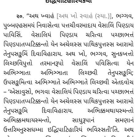
ઇદ્ધિપાટિહારિયકથા
. ‘‘અથ
ખ્વાહં
[અથ ખો સ્વાહં (સ્યા.)]
, ભગ્ગવ,
૨૦
પુબ્બણ્હસમયં નિવાસેત્વા પત્તચીવરમાદાય વેસાલિં પિણ્ડાય
પાવિસિં. વેસાલિયં પિણ્ડાય ચરિત્વા પચ્છાભત્તં
પિણ્ડપાતપ્પટિક્કન્તો યેન અચેલસ્સ પાથિકપુત્તસ્સ આરામો
તેનુપસઙ્કમિં દિવાવિહારાય. અથ ખો, ભગ્ગવ, સુનક્ખત્તો
લિચ્છવિપુત્તો તરમાનરૂપો વેસાલિં પવિસિત્વા યેન
અભિઞ્ઞાતા અભિઞ્ઞાતા લિચ્છવી તેનુપસઙ્કમિ;
ઉપસઙ્કમિત્વા અભિઞ્ઞાતે અભિઞ્ઞાતે લિચ્છવી એતદવોચ
– ‘એસાવુસો, ભગવા વેસાલિયં પિણ્ડાય ચરિત્વા પચ્છાભત્તં
પિણ્ડપાતપ્પટિક્કન્તો યેન અચેલસ્સ પાથિકપુત્તસ્સ આરામો
તેનુપસઙ્કમિ દિવાવિહારાય. અભિક્કમથાયસ્મન્તો
અભિક્કમથાયસ્મન્તો, સાધુરૂપાનં સમણાનં
ઉત્તરિમનુસ્સધમ્મા ઇદ્ધિપાટિહારિયં ભવિસ્સતી’તિ
. અથ