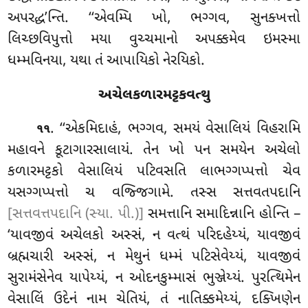
અપરદ્ધ’ન્તિ. ‘‘એવમ્પિ ખો, ભગ્ગવ, સુનક્ખત્તો
લિચ્છવિપુત્તો મયા વુચ્ચમાનો અપક્કમેવ ઇમસ્મા
ધમ્મવિનયા, યથા તં આપાયિકો નેરયિકો.
અચેલકળારમટ્ટકવત્થુ
. ‘‘એકમિદાહં, ભગ્ગવ, સમયં વેસાલિયં વિહરામિ
૧૧
મહાવને કૂટાગારસાલાયં. તેન ખો પન સમયેન અચેલો
કળારમટ્ટકો વેસાલિયં પટિવસતિ લાભગ્ગપ્પત્તો ચેવ
યસગ્ગપ્પત્તો ચ વજ્જિગામે. તસ્સ સત્તવતપદાનિ
[સત્તવત્તપદાનિ (સ્યા. પી.)]
સમત્તાનિ સમાદિન્નાનિ હોન્તિ –
‘યાવજીવં અચેલકો અસ્સં, ન વત્થં પરિદહેય્યં, યાવજીવં
બ્રહ્મચારી અસ્સં, ન મેથુનં ધમ્મં પટિસેવેય્યં, યાવજીવં
સુરામંસેનેવ યાપેય્યં, ન ઓદનકુમ્માસં
ભુઞ્જેય્યં. પુરત્થિમેન
વેસાલિં ઉદેનં નામ ચેતિયં, તં નાતિક્કમેય્યં, દક્ખિણેન