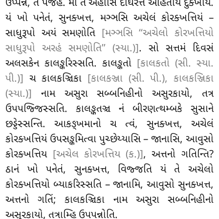
ઉપ્પન્નં, તં પજહ. મા તે અહોસિ દીઘરત્તં અહિતાય દુક્ખાય.
યં ખો પનેતં, સુનક્ખત્ત, મઞ્ઞસિ અચેલં કોરક્ખત્તિયં –
સાધુરૂપો અયં સમણોતિ
[મઞ્ઞસિ ‘‘અચેલો કોરખત્તિયો
સાધુરૂપો અરહં સમણોતિ’’ (સ્યા.)]
. સો સત્તમં દિવસં
અલસકેન કાલઙ્કરિસ્સતિ. કાલઙ્કતો
[કાલકતો (સી. સ્યા.
પી.)]
ચ કાલકઞ્ચિકા
[કાલકઞ્જા (સી. પી.), કાલકઞ્જિકા
(સ્યા.)]
નામ અસુરા સબ્બનિહીનો અસુરકાયો, તત્ર
ઉપપજ્જિસ્સતિ. કાલઙ્કતઞ્ચ નં બીરણત્થમ્બકે સુસાને
છડ્ડેસ્સન્તિ. આકઙ્ખમાનો ચ ત્વં, સુનક્ખત્ત, અચેલં
કોરક્ખત્તિયં ઉપસઙ્કમિત્વા પુચ્છેય્યાસિ – જાનાસિ, આવુસો
કોરક્ખત્તિય
[અચેલ કોરખત્તિય (ક.)]
, અત્તનો ગતિન્તિ?
ઠાનં ખો પનેતં, સુનક્ખત્ત, વિજ્જતિ યં તે અચેલો
કોરક્ખત્તિયો બ્યાકરિસ્સતિ – જાનામિ, આવુસો સુનક્ખત્ત,
અત્તનો ગતિં; કાલકઞ્ચિકા નામ અસુરા સબ્બનિહીનો
અસુરકાયો, તત્રામ્હિ ઉપપન્નોતિ.