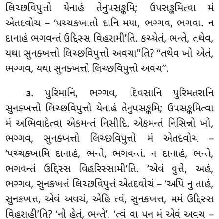
લિચ્છવિપુત્તો યેનાહં તેનુપસઙ્કમિ; ઉપસઙ્કમિત્વા મં
એતદવોચ – ‘પચ્ચક્ખાતો દાનિ મયા, ભગ્ગવ, ભગવા. ન
દાનાહં ભગવન્તં ઉદ્દિસ્સ વિહરામી’તિ. કચ્ચેતં, ભન્તે, તથેવ,
યથા સુનક્ખત્તો લિચ્છવિપુત્તો અવચા’’તિ? ‘‘તથેવ ખો એતં,
ભગ્ગવ, યથા સુનક્ખત્તો લિચ્છવિપુત્તો અવચ’’.
. પુરિમાનિ, ભગ્ગવ, દિવસાનિ પુરિમતરાનિ
૩
સુનક્ખત્તો લિચ્છવિપુત્તો યેનાહં તેનુપસઙ્કમિ; ઉપસઙ્કમિત્વા
મં અભિવાદેત્વા એકમન્તં નિસીદિ. એકમન્તં નિસિન્નો ખો,
ભગ્ગવ, સુનક્ખત્તો લિચ્છવિપુત્તો મં એતદવોચ –
‘પચ્ચક્ખામિ દાનાહં, ભન્તે, ભગવન્તં. ન દાનાહં, ભન્તે,
ભગવન્તં ઉદ્દિસ્સ વિહરિસ્સામી’તિ. ‘એવં વુત્તે, અહં,
ભગ્ગવ, સુનક્ખત્તં લિચ્છવિપુત્તં એતદવોચં – ‘અપિ નુ તાહં,
સુનક્ખત્ત, એવં અવચં, એહિ ત્વં, સુનક્ખત્ત, મમં ઉદ્દિસ્સ
વિહરાહી’તિ? ‘નો હેતં, ભન્તે’. ‘ત્વં
વા પન મં એવં અવચ –