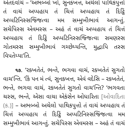
એતદવોચં – ‘અભબ્બો ખો, સુનક્ખત્ત, અચેલો પાથિકપુત્તો
તં વાચં અપ્પહાય તં ચિત્તં અપ્પહાય તં દિટ્ઠિં
અપ્પટિનિસ્સજ્જિત્વા મમ સમ્મુખીભાવં આગન્તું.
સચેપિસ્સ એવમસ્સ – અહં તં વાચં અપ્પહાય તં ચિત્તં
અપ્પહાય તં દિટ્ઠિં અપ્પટિનિસ્સજ્જિત્વા સમણસ્સ
ગોતમસ્સ સમ્મુખીભાવં ગચ્છેય્યન્તિ, મુદ્ધાપિ
તસ્સ
વિપતેય્યા’તિ.
. ‘રક્ખતેતં, ભન્તે, ભગવા વાચં, રક્ખતેતં સુગતો
૧૭
વાચ’ન્તિ. ‘કિં
પન મં ત્વં, સુનક્ખત્ત, એવં વદેસિ – રક્ખતેતં,
ભન્તે, ભગવા વાચં, રક્ખતેતં સુગતો વાચ’ન્તિ? ‘ભગવતા
ચસ્સ, ભન્તે, એસા વાચા એકંસેન ઓધારિતા
[ઓવાદિતા
(ક.)]
– અભબ્બો અચેલો પાથિકપુત્તો તં વાચં અપ્પહાય તં
ચિત્તં અપ્પહાય તં દિટ્ઠિં અપ્પટિનિસ્સજ્જિત્વા મમ
સમ્મુખીભાવં આગન્તું. સચેપિસ્સ એવમસ્સ – અહં તં વાચં