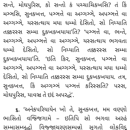
સન્તે, મોઘપુરિસ, કો સન્તો કં પચ્ચાચિક્ખસિ? તં કિં
મઞ્ઞસિ, સુનક્ખત્ત, પઞ્ઞત્તે વા અગ્ગઞ્ઞે, અપઞ્ઞત્તે વા
અગ્ગઞ્ઞે, યસ્સત્થાય મયા ધમ્મો દેસિતો, સો નિય્યાતિ
તક્કરસ્સ સમ્મા દુક્ખક્ખયાયા’તિ? ‘પઞ્ઞત્તે વા, ભન્તે,
અગ્ગઞ્ઞે, અપઞ્ઞત્તે વા અગ્ગઞ્ઞે, યસ્સત્થાય ભગવતા
ધમ્મો દેસિતો, સો નિય્યાતિ તક્કરસ્સ સમ્મા
દુક્ખક્ખયાયા’તિ. ‘ઇતિ
કિર, સુનક્ખત્ત, પઞ્ઞત્તે વા
અગ્ગઞ્ઞે, અપઞ્ઞત્તે વા અગ્ગઞ્ઞે, યસ્સત્થાય મયા ધમ્મો
દેસિતો, સો નિય્યાતિ તક્કરસ્સ સમ્મા દુક્ખક્ખયાય. તત્ર,
સુનક્ખત્ત, કિં અગ્ગઞ્ઞં પઞ્ઞત્તં
કરિસ્સતિ? પસ્સ,
મોઘપુરિસ, યાવઞ્ચ તે ઇદં અપરદ્ધં’.
. ‘અનેકપરિયાયેન ખો તે, સુનક્ખત્ત, મમ વણ્ણો
૬
ભાસિતો વજ્જિગામે – ઇતિપિ સો ભગવા અરહં
સમ્માસમ્બુદ્ધો વિજ્જાચરણસમ્પન્નો સુગતો
લોકવિદૂ