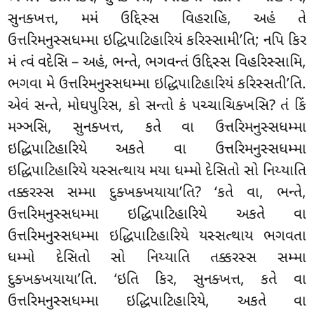
સુનક્ખત્ત, મમં ઉદ્દિસ્સ વિહરાહિ, અહં તે
ઉત્તરિમનુસ્સધમ્મા ઇદ્ધિપાટિહારિયં કરિસ્સામી’તિ; નપિ કિર
મં ત્વં વદેસિ – અહં, ભન્તે, ભગવન્તં ઉદ્દિસ્સ વિહરિસ્સામિ,
ભગવા મે ઉત્તરિમનુસ્સધમ્મા ઇદ્ધિપાટિહારિયં કરિસ્સતી’તિ.
એવં સન્તે, મોઘપુરિસ
, કો સન્તો કં પચ્ચાચિક્ખસિ? તં કિં
મઞ્ઞસિ, સુનક્ખત્ત, કતે વા ઉત્તરિમનુસ્સધમ્મા
ઇદ્ધિપાટિહારિયે અકતે વા ઉત્તરિમનુસ્સધમ્મા
ઇદ્ધિપાટિહારિયે યસ્સત્થાય મયા ધમ્મો દેસિતો સો નિય્યાતિ
તક્કરસ્સ સમ્મા દુક્ખક્ખયાયા’તિ? ‘કતે
વા, ભન્તે,
ઉત્તરિમનુસ્સધમ્મા ઇદ્ધિપાટિહારિયે અકતે વા
ઉત્તરિમનુસ્સધમ્મા ઇદ્ધિપાટિહારિયે યસ્સત્થાય ભગવતા
ધમ્મો દેસિતો સો નિય્યાતિ તક્કરસ્સ સમ્મા
દુક્ખક્ખયાયા’તિ. ‘ઇતિ કિર, સુનક્ખત્ત, કતે વા
ઉત્તરિમનુસ્સધમ્મા ઇદ્ધિપાટિહારિયે, અકતે વા