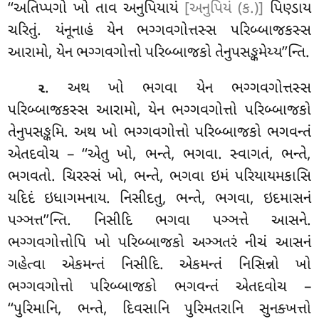
‘‘અતિપ્પગો ખો તાવ અનુપિયાયં
[અનુપિયં (ક.)]
પિણ્ડાય
ચરિતું. યંનૂનાહં યેન ભગ્ગવગોત્તસ્સ પરિબ્બાજકસ્સ
આરામો, યેન ભગ્ગવગોત્તો પરિબ્બાજકો તેનુપસઙ્કમેય્ય’’ન્તિ.
. અથ
ખો ભગવા યેન ભગ્ગવગોત્તસ્સ
૨
પરિબ્બાજકસ્સ આરામો, યેન ભગ્ગવગોત્તો પરિબ્બાજકો
તેનુપસઙ્કમિ. અથ ખો ભગ્ગવગોત્તો પરિબ્બાજકો ભગવન્તં
એતદવોચ – ‘‘એતુ ખો, ભન્તે, ભગવા. સ્વાગતં, ભન્તે,
ભગવતો. ચિરસ્સં ખો, ભન્તે, ભગવા ઇમં પરિયાયમકાસિ
યદિદં ઇધાગમનાય. નિસીદતુ, ભન્તે, ભગવા, ઇદમાસનં
પઞ્ઞત્ત’’ન્તિ. નિસીદિ ભગવા પઞ્ઞત્તે આસને.
ભગ્ગવગોત્તોપિ ખો પરિબ્બાજકો અઞ્ઞતરં
નીચં આસનં
ગહેત્વા એકમન્તં નિસીદિ. એકમન્તં નિસિન્નો ખો
ભગ્ગવગોત્તો પરિબ્બાજકો ભગવન્તં એતદવોચ –
‘‘પુરિમાનિ, ભન્તે, દિવસાનિ
પુરિમતરાનિ સુનક્ખત્તો