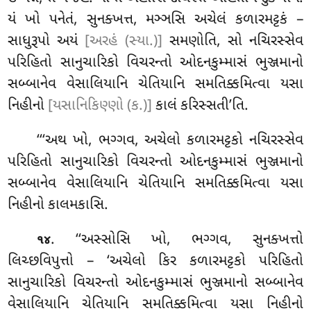
યં ખો પનેતં, સુનક્ખત્ત, મઞ્ઞસિ અચેલં કળારમટ્ટકં –
સાધુરૂપો અયં
[અરહં (સ્યા.)]
સમણોતિ, સો નચિરસ્સેવ
પરિહિતો સાનુચારિકો વિચરન્તો ઓદનકુમ્માસં ભુઞ્જમાનો
સબ્બાનેવ વેસાલિયાનિ ચેતિયાનિ સમતિક્કમિત્વા યસા
નિહીનો
[યસાનિકિણ્ણો (ક.)]
કાલં કરિસ્સતી’તિ.
‘‘‘અથ ખો, ભગ્ગવ, અચેલો કળારમટ્ટકો નચિરસ્સેવ
પરિહિતો સાનુચારિકો વિચરન્તો ઓદનકુમ્માસં ભુઞ્જમાનો
સબ્બાનેવ વેસાલિયાનિ ચેતિયાનિ સમતિક્કમિત્વા યસા
નિહીનો કાલમકાસિ.
. ‘‘અસ્સોસિ ખો, ભગ્ગવ, સુનક્ખત્તો
૧૪
લિચ્છવિપુત્તો – ‘અચેલો કિર કળારમટ્ટકો પરિહિતો
સાનુચારિકો વિચરન્તો ઓદનકુમ્માસં ભુઞ્જમાનો સબ્બાનેવ
વેસાલિયાનિ ચેતિયાનિ સમતિક્કમિત્વા યસા નિહીનો