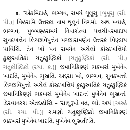
. ‘‘એકમિદાહં, ભગ્ગવ, સમયં થૂલૂસુ
[બુમૂસુ (સી.
૭
પી.)]
વિહરામિ ઉત્તરકા નામ થૂલૂનં નિગમો. અથ ખ્વાહં,
ભગ્ગવ, પુબ્બણ્હસમયં નિવાસેત્વા પત્તચીવરમાદાય
સુનક્ખત્તેન લિચ્છવિપુત્તેન પચ્છાસમણેન ઉત્તરકં પિણ્ડાય
પાવિસિં. તેન ખો પન સમયેન અચેલો કોરક્ખત્તિયો
કુક્કુરવતિકો ચતુક્કુણ્ડિકો
[ચતુકુણ્ડિકો (સી. પી.)
ચતુકોણ્ડિકો (સ્યા. ક.)]
છમાનિકિણ્ણં ભક્ખસં મુખેનેવ
ખાદતિ, મુખેનેવ ભુઞ્જતિ. અદ્દસા ખો, ભગ્ગવ, સુનક્ખત્તો
લિચ્છવિપુત્તો અચેલં કોરક્ખત્તિયં કુક્કુરવતિકં
ચતુક્કુણ્ડિકં
છમાનિકિણ્ણં ભક્ખસં મુખેનેવ ખાદન્તં મુખેનેવ ભુઞ્જન્તં.
દિસ્વાનસ્સ એતદહોસિ – ‘સાધુરૂપો વત, ભો, અયં
[અરહં
(સી. સ્યા. પી.)]
સમણો ચતુક્કુણ્ડિકો છમાનિકિણ્ણં
ભક્ખસં મુખેનેવ ખાદતિ, મુખેનેવ ભુઞ્જતી’તિ.