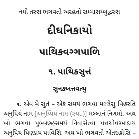
નમો તસ્સ ભગવતો અરહતો સમ્માસમ્બુદ્ધસ્સ
દીઘનિકાયો
પાથિકવગ્ગપાળિ
૧. પાથિકસુત્તં
સુનક્ખત્તવત્થુ
. એવં
મે સુતં – એકં સમયં ભગવા મલ્લેસુ વિહરતિ
૧
અનુપિયં નામ
[અનુપ્પિયં નામ (સ્યા.)]
મલ્લાનં નિગમો. અથ
ખો ભગવા પુબ્બણ્હસમયં નિવાસેત્વા પત્તચીવરમાદાય
અનુપિયં પિણ્ડાય પાવિસિ. અથ ખો ભગવતો એતદહોસિ –