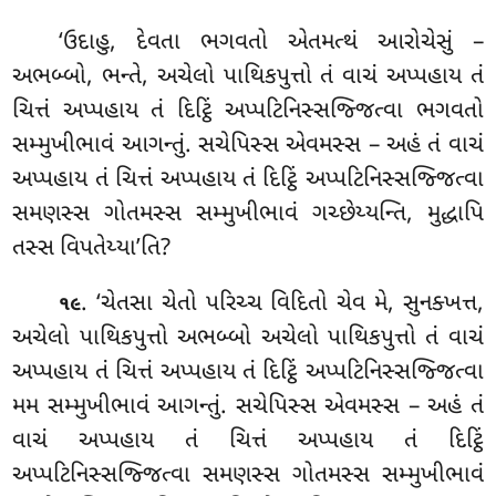
‘ઉદાહુ
, દેવતા ભગવતો એતમત્થં આરોચેસું –
અભબ્બો, ભન્તે, અચેલો પાથિકપુત્તો તં વાચં અપ્પહાય તં
ચિત્તં અપ્પહાય તં દિટ્ઠિં અપ્પટિનિસ્સજ્જિત્વા ભગવતો
સમ્મુખીભાવં આગન્તું. સચેપિસ્સ એવમસ્સ – અહં તં વાચં
અપ્પહાય તં ચિત્તં અપ્પહાય તં દિટ્ઠિં અપ્પટિનિસ્સજ્જિત્વા
સમણસ્સ ગોતમસ્સ સમ્મુખીભાવં ગચ્છેય્યન્તિ, મુદ્ધાપિ
તસ્સ વિપતેય્યા’તિ?
. ‘ચેતસા ચેતો પરિચ્ચ વિદિતો ચેવ મે, સુનક્ખત્ત
,
૧૯
અચેલો પાથિકપુત્તો અભબ્બો અચેલો પાથિકપુત્તો તં વાચં
અપ્પહાય તં ચિત્તં અપ્પહાય તં દિટ્ઠિં અપ્પટિનિસ્સજ્જિત્વા
મમ સમ્મુખીભાવં આગન્તું. સચેપિસ્સ એવમસ્સ – અહં તં
વાચં અપ્પહાય તં ચિત્તં અપ્પહાય તં દિટ્ઠિં
અપ્પટિનિસ્સજ્જિત્વા સમણસ્સ ગોતમસ્સ સમ્મુખીભાવં