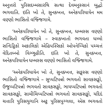
અનુત્તરો પુરિસદમ્મસારથિ સત્થા દેવમનુસ્સાનં બુદ્ધો
ભગવાતિ. ઇતિ ખો તે, સુનક્ખત્ત, અનેકપરિયાયેન મમ
વણ્ણો ભાસિતો વજ્જિગામે.
‘અનેકપરિયાયેન
ખો તે, સુનક્ખત્ત, ધમ્મસ્સ વણ્ણો
ભાસિતો વજ્જિગામે – સ્વાક્ખાતો ભગવતા ધમ્મો
સન્દિટ્ઠિકો અકાલિકો એહિપસ્સિકો ઓપનેય્યિકો પચ્ચત્તં
વેદિતબ્બો વિઞ્ઞૂહીતિ. ઇતિ ખો તે, સુનક્ખત્ત,
અનેકપરિયાયેન ધમ્મસ્સ વણ્ણો ભાસિતો વજ્જિગામે.
‘અનેકપરિયાયેન ખો તે, સુનક્ખત્ત, સઙ્ઘસ્સ વણ્ણો
ભાસિતો વજ્જિગામે – સુપ્પટિપન્નો ભગવતો સાવકસઙ્ઘો,
ઉજુપ્પટિપન્નો ભગવતો સાવકસઙ્ઘો, ઞાયપ્પટિપન્નો ભગવતો
સાવકસઙ્ઘો, સામીચિપ્પટિપન્નો ભગવતો સાવકસઙ્ઘો, યદિદં
ચત્તારિ પુરિસયુગાનિ અટ્ઠ પુરિસપુગ્ગલા, એસ ભગવતો