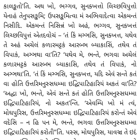
કાલઙ્કતો’તિ. અથ ખો, ભગ્ગવ, સુનક્ખત્તો
લિચ્છવિપુત્તો
યેનાહં તેનુપસઙ્કમિ; ઉપસઙ્કમિત્વા મં અભિવાદેત્વા એકમન્તં
નિસીદિ. એકમન્તં નિસિન્નં ખો અહં, ભગ્ગવ, સુનક્ખત્તં
લિચ્છવિપુત્તં એતદવોચં – ‘તં કિં મઞ્ઞસિ, સુનક્ખત્ત, યથેવ
તે અહં અચેલં કળારમટ્ટકં આરબ્ભ બ્યાકાસિં, તથેવ તં
વિપાકં, અઞ્ઞથા વા’તિ? ‘યથેવ
મે, ભન્તે, ભગવા અચેલં
કળારમટ્ટકં આરબ્ભ બ્યાકાસિ, તથેવ તં વિપાકં, નો
અઞ્ઞથા’તિ. ‘તં કિં મઞ્ઞસિ, સુનક્ખત્ત, યદિ એવં સન્તે કતં
વા હોતિ ઉત્તરિમનુસ્સધમ્મા ઇદ્ધિપાટિહારિયં અકતં વા’તિ?
‘અદ્ધા ખો, ભન્તે, એવં સન્તે કતં હોતિ ઉત્તરિમનુસ્સધમ્મા
ઇદ્ધિપાટિહારિયં, નો અકત’ન્તિ. ‘એવમ્પિ ખો મં ત્વં,
મોઘપુરિસ, ઉત્તરિમનુસ્સધમ્મા ઇદ્ધિપાટિહારિયં કરોન્તં એવં
વદેસિ – ન હિ પન મે, ભન્તે, ભગવા ઉત્તરિમનુસ્સધમ્મા
ઇદ્ધિપાટિહારિયં કરોતી’’તિ. પસ્સ, મોઘપુરિસ, યાવઞ્ચ તે ઇદં