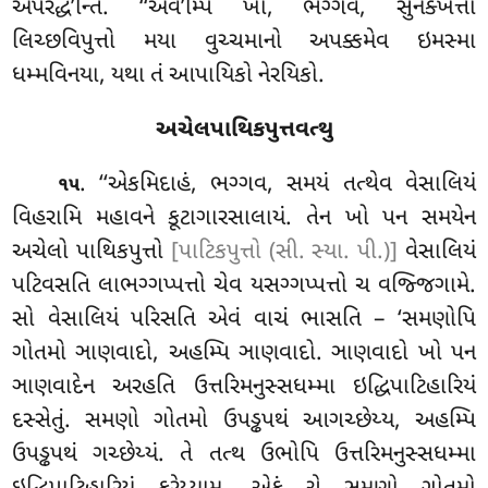
અપરદ્ધ’ન્તિ. ‘‘એવ’મ્પિ ખો, ભગ્ગવ, સુનક્ખત્તો
લિચ્છવિપુત્તો મયા વુચ્ચમાનો અપક્કમેવ ઇમસ્મા
ધમ્મવિનયા, યથા તં આપાયિકો નેરયિકો.
અચેલપાથિકપુત્તવત્થુ
. ‘‘એકમિદાહં, ભગ્ગવ, સમયં તત્થેવ વેસાલિયં
૧૫
વિહરામિ મહાવને કૂટાગારસાલાયં. તેન ખો પન સમયેન
અચેલો પાથિકપુત્તો
[પાટિકપુત્તો (સી. સ્યા. પી.)]
વેસાલિયં
પટિવસતિ લાભગ્ગપ્પત્તો ચેવ યસગ્ગપ્પત્તો ચ વજ્જિગામે.
સો વેસાલિયં પરિસતિ એવં વાચં ભાસતિ – ‘સમણોપિ
ગોતમો ઞાણવાદો, અહમ્પિ ઞાણવાદો. ઞાણવાદો ખો પન
ઞાણવાદેન અરહતિ ઉત્તરિમનુસ્સધમ્મા ઇદ્ધિપાટિહારિયં
દસ્સેતું. સમણો ગોતમો ઉપડ્ઢપથં આગચ્છેય્ય, અહમ્પિ
ઉપડ્ઢપથં ગચ્છેય્યં. તે તત્થ ઉભોપિ ઉત્તરિમનુસ્સધમ્મા