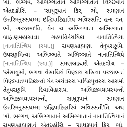
ખો, ભગ્ગવ, અભિઞ્ઞાતાનં અભિઞ્ઞાતાનં લિચ્છવીનં
એતદહોસિ – ‘સાધુરૂપાનં કિર, ભો, સમણાનં
ઉત્તરિમનુસ્સધમ્મા
ઇદ્ધિપાટિહારિયં ભવિસ્સતિ; હન્દ વત,
ભો, ગચ્છામા’તિ. યેન ચ અભિઞ્ઞાતા અભિઞ્ઞાતા
બ્રાહ્મણમહાસાલા ગહપતિનેચયિકા નાનાતિત્થિયા
[નાનાતિત્થિય (સ્યા.)]
સમણબ્રાહ્મણા તેનુપસઙ્કમિ.
ઉપસઙ્કમિત્વા અભિઞ્ઞાતે અભિઞ્ઞાતે નાનાતિત્થિયે
[નાનાતિત્થિય (સ્યા.)]
સમણબ્રાહ્મણે એતદવોચ –
‘એસાવુસો, ભગવા વેસાલિયં પિણ્ડાય ચરિત્વા પચ્છાભત્તં
પિણ્ડપાતપ્પટિક્કન્તો યેન અચેલસ્સ પાથિકપુત્તસ્સ આરામો
તેનુપસઙ્કમિ દિવાવિહારાય. અભિક્કમથાયસ્મન્તો
અભિક્કમથાયસ્મન્તો, સાધુરૂપાનં સમણાનં
ઉત્તરિમનુસ્સધમ્મા ઇદ્ધિપાટિહારિયં ભવિસ્સતી’તિ. અથ
ખો, ભગ્ગવ, અભિઞ્ઞાતાનં અભિઞ્ઞાતાનં નાનાતિત્થિયાનં
સમણબ્રાહ્મણાનં એતદહોસિ – ‘સાધુરૂપાનં કિર, ભો,