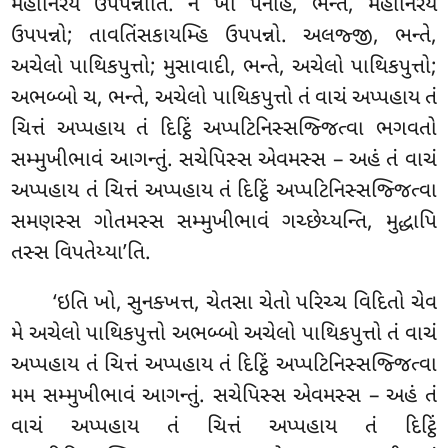
મહાનિરયં ઉપપન્નોતિ. ન ખો પનાહં, ભન્તે, મહાનિરયં
ઉપપન્નો; તાવતિંસકાયમ્હિ ઉપપન્નો. અલજ્જી, ભન્તે,
અચેલો પાથિકપુત્તો; મુસાવાદી, ભન્તે, અચેલો પાથિકપુત્તો;
અભબ્બો ચ, ભન્તે, અચેલો પાથિકપુત્તો તં વાચં અપ્પહાય તં
ચિત્તં અપ્પહાય તં દિટ્ઠિં અપ્પટિનિસ્સજ્જિત્વા ભગવતો
સમ્મુખીભાવં આગન્તું. સચેપિસ્સ
એવમસ્સ – અહં તં વાચં
અપ્પહાય તં ચિત્તં અપ્પહાય તં દિટ્ઠિં અપ્પટિનિસ્સજ્જિત્વા
સમણસ્સ ગોતમસ્સ સમ્મુખીભાવં ગચ્છેય્યન્તિ, મુદ્ધાપિ
તસ્સ વિપતેય્યા’તિ.
‘ઇતિ ખો, સુનક્ખત્ત, ચેતસા ચેતો પરિચ્ચ વિદિતો ચેવ
મે અચેલો પાથિકપુત્તો અભબ્બો અચેલો પાથિકપુત્તો તં વાચં
અપ્પહાય તં ચિત્તં અપ્પહાય તં દિટ્ઠિં અપ્પટિનિસ્સજ્જિત્વા
મમ સમ્મુખીભાવં આગન્તું. સચેપિસ્સ એવમસ્સ – અહં તં
વાચં અપ્પહાય તં ચિત્તં અપ્પહાય તં દિટ્ઠિં