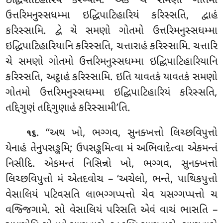
ઇદ્ધિપાટિહારિયં કરેય્યામ. એકં ચે સમણો ગોતમો
ઉત્તરિમનુસ્સધમ્મા ઇદ્ધિપાટિહારિયં કરિસ્સતિ, દ્વાહં
કરિસ્સામિ. દ્વે ચે સમણો ગોતમો ઉત્તરિમનુસ્સધમ્મા
ઇદ્ધિપાટિહારિયાનિ
કરિસ્સતિ, ચત્તારાહં કરિસ્સામિ
. ચત્તારિ
ચે સમણો ગોતમો ઉત્તરિમનુસ્સધમ્મા ઇદ્ધિપાટિહારિયાનિ
કરિસ્સતિ, અટ્ઠાહં કરિસ્સામિ. ઇતિ યાવતકં યાવતકં સમણો
ગોતમો ઉત્તરિમનુસ્સધમ્મા ઇદ્ધિપાટિહારિયં કરિસ્સતિ,
તદ્દિગુણં તદ્દિગુણાહં કરિસ્સામી’તિ.
. ‘‘અથ ખો, ભગ્ગવ, સુનક્ખત્તો લિચ્છવિપુત્તો
૧૬
યેનાહં તેનુપસઙ્કમિ; ઉપસઙ્કમિત્વા મં અભિવાદેત્વા એકમન્તં
નિસીદિ. એકમન્તં નિસિન્નો ખો, ભગ્ગવ, સુનક્ખત્તો
લિચ્છવિપુત્તો મં એતદવોચ – ‘અચેલો, ભન્તે, પાથિકપુત્તો
વેસાલિયં પટિવસતિ લાભગ્ગપ્પત્તો ચેવ યસગ્ગપ્પત્તો ચ
વજ્જિગામે. સો વેસાલિયં પરિસતિ એવં વાચં ભાસતિ –