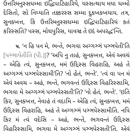
ઉત્તરિમનુસ્સધમ્મા ઇદ્ધિપાટિહારિયે, યસ્સત્થાય મયા ધમ્મો
દેસિતો, સો નિય્યાતિ તક્કરસ્સ
સમ્મા દુક્ખક્ખયાય. તત્ર,
સુનક્ખત્ત, કિં ઉત્તરિમનુસ્સધમ્મા ઇદ્ધિપાટિહારિયં કતં
કરિસ્સતિ? પસ્સ, મોઘપુરિસ, યાવઞ્ચ તે ઇદં અપરદ્ધ’ન્તિ.
. ‘ન હિ પન મે, ભન્તે, ભગવા અગ્ગઞ્ઞં પઞ્ઞપેતી’તિ
૫
[પઞ્ઞાપેતીતિ (પી.)]
? ‘અપિ નુ તાહં, સુનક્ખત્ત, એવં અવચં
– એહિ ત્વં, સુનક્ખત્ત, મમં ઉદ્દિસ્સ વિહરાહિ, અહં તે
અગ્ગઞ્ઞં પઞ્ઞપેસ્સામી’તિ? ‘નો હેતં, ભન્તે’. ‘ત્વં વા પન મં
એવં અવચ – અહં, ભન્તે, ભગવન્તં ઉદ્દિસ્સ વિહરિસ્સામિ,
ભગવા મે અગ્ગઞ્ઞં પઞ્ઞપેસ્સતી’તિ? ‘નો હેતં, ભન્તે’. ‘ઇતિ
કિર, સુનક્ખત્ત, નેવાહં તં વદામિ – એહિ ત્વં, સુનક્ખત્ત, મમં
ઉદ્દિસ્સ વિહરાહિ, અહં તે અગ્ગઞ્ઞં પઞ્ઞપેસ્સામીતિ. નપિ
કિર મં ત્વં વદેસિ – અહં, ભન્તે, ભગવન્તં ઉદ્દિસ્સ
વિહરિસ્સામિ, ભગવા મે અગ્ગઞ્ઞં પઞ્ઞપેસ્સતી’તિ. એવં