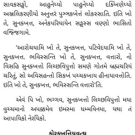
સાવકસઙ્ઘો, આહુનેય્યો પાહુનેય્યો દક્ખિણેય્યો
અઞ્જલિકરણીયો અનુત્તરં પુઞ્ઞક્ખેત્તં લોકસ્સાતિ. ઇતિ ખો
તે, સુનક્ખત્ત, અનેકપરિયાયેન સઙ્ઘસ્સ વણ્ણો ભાસિતો
વજ્જિગામે.
‘આરોચયામિ ખો તે, સુનક્ખત્ત, પટિવેદયામિ ખો તે,
સુનક્ખત્ત. ભવિસ્સન્તિ ખો તે, સુનક્ખત્ત, વત્તારો, નો
વિસહિ સુનક્ખત્તો લિચ્છવિપુત્તો સમણે ગોતમે બ્રહ્મચરિયં
ચરિતું, સો અવિસહન્તો
સિક્ખં પચ્ચક્ખાય હીનાયાવત્તોતિ.
ઇતિ ખો તે, સુનક્ખત્ત, ભવિસ્સન્તિ વત્તારો’તિ.
એવં પિ
ખો, ભગ્ગવ, સુનક્ખત્તો લિચ્છવિપુત્તો મયા
વુચ્ચમાનો અપક્કમેવ ઇમસ્મા ધમ્મવિનયા, યથા તં
આપાયિકો નેરયિકો.
કોરક્ખત્તિયવત્થુ