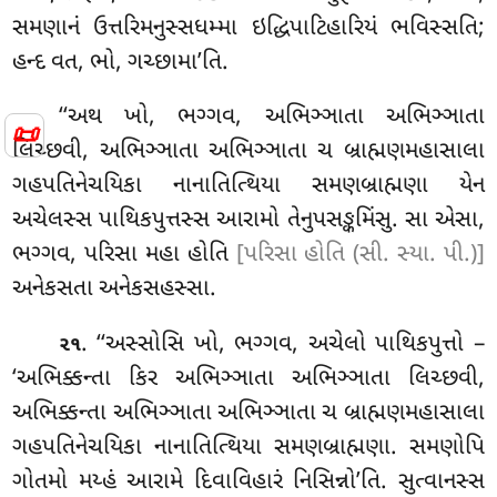
સમણાનં ઉત્તરિમનુસ્સધમ્મા ઇદ્ધિપાટિહારિયં ભવિસ્સતિ;
હન્દ વત, ભો, ગચ્છામા’તિ.
‘‘અથ
ખો, ભગ્ગવ, અભિઞ્ઞાતા અભિઞ્ઞાતા
📜
લિચ્છવી, અભિઞ્ઞાતા અભિઞ્ઞાતા ચ બ્રાહ્મણમહાસાલા
ગહપતિનેચયિકા નાનાતિત્થિયા સમણબ્રાહ્મણા યેન
અચેલસ્સ પાથિકપુત્તસ્સ આરામો તેનુપસઙ્કમિંસુ. સા એસા,
ભગ્ગવ, પરિસા મહા હોતિ
[પરિસા હોતિ (સી. સ્યા. પી.)]
અનેકસતા અનેકસહસ્સા.
. ‘‘અસ્સોસિ ખો, ભગ્ગવ, અચેલો પાથિકપુત્તો –
૨૧
‘અભિક્કન્તા કિર અભિઞ્ઞાતા અભિઞ્ઞાતા લિચ્છવી,
અભિક્કન્તા અભિઞ્ઞાતા અભિઞ્ઞાતા ચ બ્રાહ્મણમહાસાલા
ગહપતિનેચયિકા નાનાતિત્થિયા સમણબ્રાહ્મણા. સમણોપિ
ગોતમો મય્હં આરામે દિવાવિહારં નિસિન્નો’તિ. સુત્વાનસ્સ