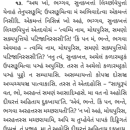
. ‘‘અથ
ખો, ભગ્ગવ, સુનક્ખત્તો લિચ્છવિપુત્તો
૧૩
યેનાહં તેનુપસઙ્કમિ; ઉપસઙ્કમિત્વા મં અભિવાદેત્વા એકમન્તં
નિસીદિ. એકમન્તં નિસિન્નં ખો અહં, ભગ્ગવ, સુનક્ખત્તં
લિચ્છવિપુત્તં એતદવોચં – ‘ત્વમ્પિ નામ, મોઘપુરિસ, સમણો
સક્યપુત્તિયો પટિજાનિસ્સસી’તિ! ‘કિં પન મં, ભન્તે, ભગવા
એવમાહ – ત્વમ્પિ નામ, મોઘપુરિસ, સમણો સક્યપુત્તિયો
પટિજાનિસ્સસી’તિ? ‘નનુ ત્વં, સુનક્ખત્ત, અચેલં કળારમટ્ટકં
ઉપસઙ્કમિત્વા પઞ્હં અપુચ્છિ. તસ્સ તે અચેલો કળારમટ્ટકો
પઞ્હં પુટ્ઠો ન સમ્પાયાસિ. અસમ્પાયન્તો કોપઞ્ચ દોસઞ્ચ
અપ્પચ્ચયઞ્ચ પાત્વાકાસિ. તસ્સ તે એતદહોસિ – ‘‘સાધુરૂપં
વત, ભો, અરહન્તં સમણં આસાદિમ્હસે. મા વત નો અહોસિ
દીઘરત્તં અહિતાય દુક્ખાયા’તિ. ‘એવં, ભન્તે. કિં પન, ભન્તે,
ભગવા અરહત્તસ્સ મચ્છરાયતી’તિ? ‘ન
ખો અહં, મોઘપુરિસ,
અરહત્તસ્સ મચ્છરાયામિ, અપિ ચ તુય્હેવેતં પાપકં દિટ્ઠિગતં
ઉપ્પન્નં, તં પજહ. મા તે અહોસિ દીઘરત્તં અહિતાય દુક્ખાય.