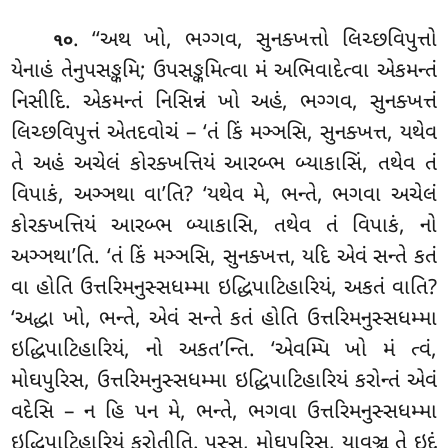
. ‘‘અથ ખો, ભગ્ગવ, સુનક્ખત્તો લિચ્છવિપુત્તો
૧૦
યેનાહં તેનુપસઙ્કમિ; ઉપસઙ્કમિત્વા મં અભિવાદેત્વા એકમન્તં
નિસીદિ. એકમન્તં નિસિન્નં ખો અહં, ભગ્ગવ
, સુનક્ખત્તં
લિચ્છવિપુત્તં એતદવોચં – ‘તં કિં મઞ્ઞસિ, સુનક્ખત્ત, યથેવ
તે અહં અચેલં કોરક્ખત્તિયં આરબ્ભ બ્યાકાસિં, તથેવ તં
વિપાકં, અઞ્ઞથા વા’તિ? ‘યથેવ મે, ભન્તે, ભગવા અચેલં
કોરક્ખત્તિયં આરબ્ભ બ્યાકાસિ, તથેવ તં વિપાકં, નો
અઞ્ઞથા’તિ. ‘તં
કિં મઞ્ઞસિ, સુનક્ખત્ત, યદિ એવં સન્તે કતં
વા હોતિ ઉત્તરિમનુસ્સધમ્મા ઇદ્ધિપાટિહારિયં, અકતં વાતિ?
‘અદ્ધા ખો, ભન્તે, એવં સન્તે કતં હોતિ ઉત્તરિમનુસ્સધમ્મા
ઇદ્ધિપાટિહારિયં, નો અકત’ન્તિ. ‘એવમ્પિ ખો મં ત્વં,
મોઘપુરિસ, ઉત્તરિમનુસ્સધમ્મા ઇદ્ધિપાટિહારિયં કરોન્તં એવં
વદેસિ – ન હિ પન મે, ભન્તે, ભગવા ઉત્તરિમનુસ્સધમ્મા
ઇદ્ધિપાટિહારિયં કરોતીતિ. પસ્સ, મોઘપુરિસ, યાવઞ્ચ તે ઇદં