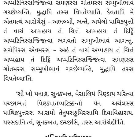
અપ્પટિનિસ્સજ્જિત્વા સમણસ્સ ગોતમસ્સ સમ્મુખીભાવં
ગચ્છેય્યન્તિ, મુદ્ધાપિ તસ્સ વિપતેય્યાતિ. દેવતાપિ મે
એતમત્થં આરોચેસું – અભબ્બો, ભન્તે
, અચેલો પાથિકપુત્તો
તં વાચં અપ્પહાય તં ચિત્તં અપ્પહાય તં દિટ્ઠિં
અપ્પટિનિસ્સજ્જિત્વા ભગવતો સમ્મુખીભાવં આગન્તું.
સચેપિસ્સ એવમસ્સ – અહં તં વાચં અપ્પહાય તં ચિત્તં
અપ્પહાય તં દિટ્ઠિં અપ્પટિનિસ્સજ્જિત્વા સમણસ્સ
ગોતમસ્સ સમ્મુખીભાવં ગચ્છેય્યન્તિ, મુદ્ધાપિ તસ્સ
વિપતેય્યા’તિ.
‘સો ખો પનાહં, સુનક્ખત્ત, વેસાલિયં પિણ્ડાય ચરિત્વા
પચ્છાભત્તં પિણ્ડપાતપ્પટિક્કન્તો યેન અચેલસ્સ
પાથિકપુત્તસ્સ આરામો તેનુપસઙ્કમિસ્સામિ દિવાવિહારાય.
યસ્સદાનિ ત્વં, સુનક્ખત્ત, ઇચ્છસિ, તસ્સ આરોચેહી’તિ.