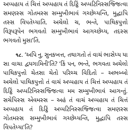
અપ્પહાય તં ચિત્તં અપ્પહાય તં દિટ્ઠિં અપ્પટિનિસ્સજ્જિત્વા
સમણસ્સ ગોતમસ્સ સમ્મુખીભાવં ગચ્છેય્યન્તિ, મુદ્ધાપિ
તસ્સ વિપતેય્યાતિ. અચેલો ચ, ભન્તે, પાથિકપુત્તો
વિરૂપરૂપેન ભગવતો સમ્મુખીભાવં આગચ્છેય્ય, તદસ્સ
ભગવતો મુસા’તિ.
. ‘અપિ નુ, સુનક્ખત્ત, તથાગતો તં વાચં ભાસેય્ય યા
૧૮
સા વાચા દ્વયગામિની’તિ? ‘કિં પન, ભન્તે, ભગવતા અચેલો
પાથિકપુત્તો ચેતસા
ચેતો પરિચ્ચ વિદિતો – અભબ્બો
અચેલો પાથિકપુત્તો તં વાચં અપ્પહાય તં ચિત્તં અપ્પહાય તં
દિટ્ઠિં અપ્પટિનિસ્સજ્જિત્વા મમ સમ્મુખીભાવં આગન્તું.
સચેપિસ્સ એવમસ્સ – અહં તં વાચં અપ્પહાય તં ચિત્તં
અપ્પહાય તં દિટ્ઠિં અપ્પટિનિસ્સજ્જિત્વા સમણસ્સ
ગોતમસ્સ સમ્મુખીભાવં ગચ્છેય્યન્તિ, મુદ્ધાપિ તસ્સ
વિપતેય્યા’તિ?