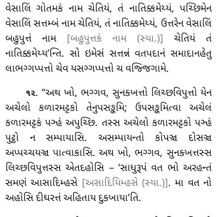
વેસાલિં ગોતમકં નામ ચેતિયં, તં નાતિક્કમેય્યં, પચ્છિમેન
વેસાલિં સત્તમ્બં નામ ચેતિયં, તં
નાતિક્કમેય્યં, ઉત્તરેન વેસાલિં
બહુપુત્તં
નામ
[બહુપુત્તકં નામ (સ્યા.)]
ચેતિયં તં
નાતિક્કમેય્ય’ન્તિ. સો ઇમેસં સત્તન્નં વતપદાનં સમાદાનહેતુ
લાભગ્ગપ્પત્તો ચેવ યસગ્ગપ્પત્તો ચ વજ્જિગામે.
. ‘‘અથ ખો, ભગ્ગવ, સુનક્ખત્તો લિચ્છવિપુત્તો યેન
૧૨
અચેલો કળારમટ્ટકો તેનુપસઙ્કમિ; ઉપસઙ્કમિત્વા અચેલં
કળારમટ્ટકં પઞ્હં અપુચ્છિ. તસ્સ અચેલો કળારમટ્ટકો પઞ્હં
પુટ્ઠો ન સમ્પાયાસિ. અસમ્પાયન્તો કોપઞ્ચ દોસઞ્ચ
અપ્પચ્ચયઞ્ચ પાત્વાકાસિ. અથ ખો, ભગ્ગવ, સુનક્ખત્તસ્સ
લિચ્છવિપુત્તસ્સ એતદહોસિ – ‘સાધુરૂપં વત ભો અરહન્તં
સમણં આસાદિમ્હસે
[અસાદિયિમ્હસે (સ્યા.)]
. મા વત નો
અહોસિ દીઘરત્તં અહિતાય દુક્ખાયા’તિ.