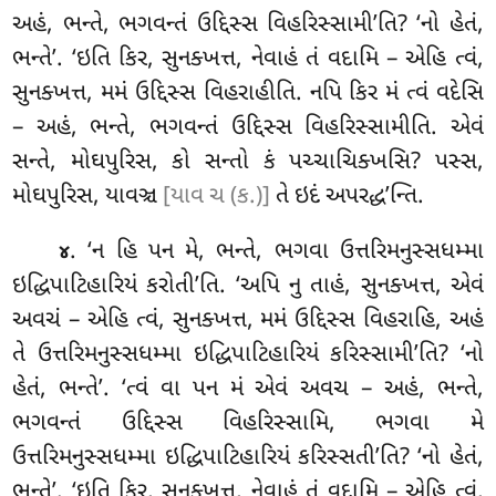
અહં, ભન્તે, ભગવન્તં ઉદ્દિસ્સ વિહરિસ્સામી’તિ? ‘નો હેતં,
ભન્તે’. ‘ઇતિ કિર, સુનક્ખત્ત, નેવાહં તં વદામિ – એહિ ત્વં,
સુનક્ખત્ત, મમં ઉદ્દિસ્સ વિહરાહીતિ. નપિ કિર મં ત્વં વદેસિ
– અહં, ભન્તે, ભગવન્તં ઉદ્દિસ્સ વિહરિસ્સામીતિ. એવં
સન્તે, મોઘપુરિસ, કો સન્તો કં પચ્ચાચિક્ખસિ? પસ્સ,
મોઘપુરિસ, યાવઞ્ચ
[યાવ ચ (ક.)]
તે ઇદં અપરદ્ધ’ન્તિ.
. ‘ન હિ પન મે, ભન્તે, ભગવા ઉત્તરિમનુસ્સધમ્મા
૪
ઇદ્ધિપાટિહારિયં કરોતી’તિ. ‘અપિ નુ તાહં, સુનક્ખત્ત, એવં
અવચં – એહિ ત્વં, સુનક્ખત્ત, મમં ઉદ્દિસ્સ વિહરાહિ, અહં
તે ઉત્તરિમનુસ્સધમ્મા ઇદ્ધિપાટિહારિયં કરિસ્સામી’તિ? ‘નો
હેતં, ભન્તે’. ‘ત્વં વા પન મં એવં અવચ – અહં, ભન્તે,
ભગવન્તં ઉદ્દિસ્સ વિહરિસ્સામિ, ભગવા મે
ઉત્તરિમનુસ્સધમ્મા ઇદ્ધિપાટિહારિયં કરિસ્સતી’તિ? ‘નો હેતં,
ભન્તે’. ‘ઇતિ કિર, સુનક્ખત્ત, નેવાહં તં વદામિ – એહિ ત્વં,