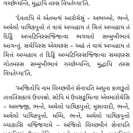
ગચ્છેય્યન્તિ, મુદ્ધાપિ તસ્સ વિપતેય્યા’તિ.
‘દેવતાપિ મે એતમત્થં આરોચેસું – અભબ્બો
, ભન્તે,
અચેલો પાથિકપુત્તો તં વાચં અપ્પહાય તં ચિત્તં અપ્પહાય તં
દિટ્ઠિં અપ્પટિનિસ્સજ્જિત્વા ભગવતો સમ્મુખીભાવં
આગન્તું. સચેપિસ્સ એવમસ્સ – અહં તં વાચં અપ્પહાય તં
ચિત્તં અપ્પહાય તં દિટ્ઠિં અપ્પટિનિસ્સજ્જિત્વા સમણસ્સ
ગોતમસ્સ સમ્મુખીભાવં ગચ્છેય્યન્તિ, મુદ્ધાપિ તસ્સ
વિપતેય્યા’તિ.
‘અજિતોપિ નામ લિચ્છવીનં સેનાપતિ અધુના કાલઙ્કતો
તાવતિંસકાયં ઉપપન્નો. સોપિ મં ઉપસઙ્કમિત્વા એવમારોચેસિ
– અલજ્જી, ભન્તે, અચેલો પાથિકપુત્તો; મુસાવાદી, ભન્તે,
અચેલો પાથિકપુત્તો. મમ્પિ, ભન્તે, અચેલો પાથિકપુત્તો
બ્યાકાસિ વજ્જિગામે – અજિતો લિચ્છવીનં સેનાપતિ