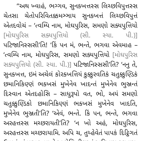
‘‘અથ ખ્વાહં, ભગ્ગવ, સુનક્ખત્તસ્સ લિચ્છવિપુત્તસ્સ
ચેતસા ચેતોપરિવિતક્કમઞ્ઞાય સુનક્ખત્તં
લિચ્છવિપુત્તં
એતદવોચં – ‘ત્વમ્પિ નામ, મોઘપુરિસ, સમણો સક્યપુત્તિયો
[મોઘપુરિસ સક્યપુત્તિયો (સી. સ્યા. પી.)]
પટિજાનિસ્સસી’તિ! ‘કિં પન મં, ભન્તે, ભગવા એવમાહ –
‘ત્વમ્પિ
નામ, મોઘપુરિસ, સમણો સક્યપુત્તિયો
[મોઘપુરિસ
સક્યપુત્તિયો (સી. સ્યા. પી.)]
પટિજાનિસ્સસી’તિ? ‘નનુ તે,
સુનક્ખત્ત, ઇમં અચેલં કોરક્ખત્તિયં કુક્કુરવતિકં ચતુક્કુણ્ડિકં
છમાનિકિણ્ણં ભક્ખસં મુખેનેવ ખાદન્તં મુખેનેવ
ભુઞ્જન્તં
દિસ્વાન એતદહોસિ – સાધુરૂપો વત, ભો, અયં સમણો
ચતુક્કુણ્ડિકો છમાનિકિણ્ણં ભક્ખસં મુખેનેવ ખાદતિ,
મુખેનેવ ભુઞ્જતી’તિ? ‘એવં, ભન્તે. કિં પન, ભન્તે, ભગવા
અરહત્તસ્સ મચ્છરાયતી’તિ? ‘ન ખો અહં, મોઘપુરિસ,
અરહત્તસ્સ મચ્છરાયામિ. અપિ ચ, તુય્હેવેતં પાપકં દિટ્ઠિગતં