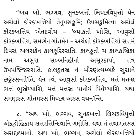
‘‘અથ ખો, ભગ્ગવ, સુનક્ખત્તો લિચ્છવિપુત્તો યેન
અચેલો કોરક્ખત્તિયો તેનુપસઙ્કમિ; ઉપસઙ્કમિત્વા અચેલં
કોરક્ખત્તિયં એતદવોચ
– ‘બ્યાકતો ખોસિ, આવુસો
કોરક્ખત્તિય, સમણેન ગોતમેન – અચેલો કોરક્ખત્તિયો સત્તમં
દિવસં અલસકેન કાલઙ્કરિસ્સતિ. કાલઙ્કતો
ચ કાલકઞ્ચિકા
નામ અસુરા સબ્બનિહીનો અસુરકાયો
, તત્ર
ઉપપજ્જિસ્સતિ. કાલઙ્કતઞ્ચ નં બીરણત્થમ્બકે સુસાને
છડ્ડેસ્સન્તી’તિ. યેન ત્વં, આવુસો કોરક્ખત્તિય, મત્તં મત્તઞ્ચ
ભત્તં ભુઞ્જેય્યાસિ, મત્તં મત્તઞ્ચ પાનીયં પિવેય્યાસિ. યથા
સમણસ્સ ગોતમસ્સ મિચ્છા અસ્સ વચન’ન્તિ.
. ‘‘અથ ખો, ભગ્ગવ, સુનક્ખત્તો લિચ્છવિપુત્તો
૮
એકદ્વીહિકાય સત્તરત્તિન્દિવાનિ ગણેસિ, યથા તં તથાગતસ્સ
અસદ્દહમાનો. અથ ખો, ભગ્ગવ, અચેલો કોરક્ખત્તિયો