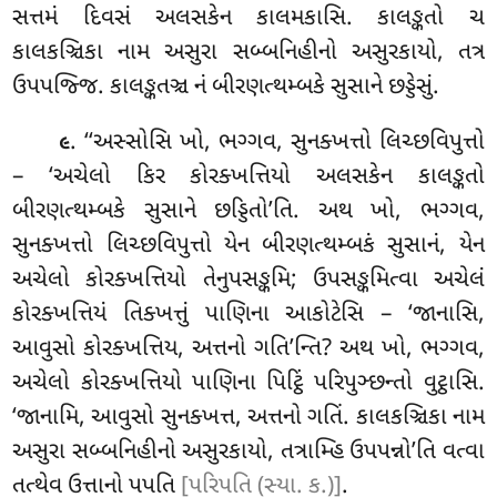
સત્તમં દિવસં અલસકેન કાલમકાસિ. કાલઙ્કતો ચ
કાલકઞ્ચિકા નામ અસુરા સબ્બનિહીનો અસુરકાયો, તત્ર
ઉપપજ્જિ. કાલઙ્કતઞ્ચ નં બીરણત્થમ્બકે સુસાને છડ્ડેસું.
. ‘‘અસ્સોસિ
ખો, ભગ્ગવ, સુનક્ખત્તો લિચ્છવિપુત્તો
૯
– ‘અચેલો કિર કોરક્ખત્તિયો અલસકેન કાલઙ્કતો
બીરણત્થમ્બકે સુસાને છડ્ડિતો’તિ. અથ ખો, ભગ્ગવ,
સુનક્ખત્તો લિચ્છવિપુત્તો યેન બીરણત્થમ્બકં સુસાનં, યેન
અચેલો કોરક્ખત્તિયો તેનુપસઙ્કમિ; ઉપસઙ્કમિત્વા અચેલં
કોરક્ખત્તિયં તિક્ખત્તું પાણિના આકોટેસિ – ‘જાનાસિ,
આવુસો કોરક્ખત્તિય, અત્તનો ગતિ’ન્તિ? અથ ખો, ભગ્ગવ,
અચેલો કોરક્ખત્તિયો પાણિના પિટ્ઠિં પરિપુઞ્છન્તો વુટ્ઠાસિ.
‘જાનામિ, આવુસો સુનક્ખત્ત, અત્તનો ગતિં. કાલકઞ્ચિકા નામ
અસુરા સબ્બનિહીનો અસુરકાયો, તત્રામ્હિ ઉપપન્નો’તિ વત્વા
તત્થેવ ઉત્તાનો પપતિ
[પરિપતિ (સ્યા. ક.)]
.