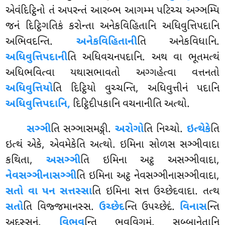
એવંદિટ્ઠિનો તં અપરન્તં આરબ્ભ આગમ્મ પટિચ્ચ અઞ્ઞમ્પિ
જનં દિટ્ઠિગતિકં કરોન્તા
અનેકવિહિતાનિ અધિવુત્તિપદાનિ
અભિવદન્તિ.
અનેકવિહિતાની
તિ અનેકવિધાનિ.
અધિવુત્તિપદાની
તિ અધિવચનપદાનિ. અથ વા ભૂતમત્થં
અધિભવિત્વા યથાસભાવતો અગ્ગહેત્વા વત્તનતો
અધિવુત્તિયો
તિ દિટ્ઠિયો વુચ્ચન્તિ, અધિવુત્તીનં પદાનિ
અધિવુત્તિપદાનિ,
દિટ્ઠિદીપકાનિ વચનાનીતિ અત્થો.
સઞ્ઞી
તિ સઞ્ઞાસમઙ્ગી.
અરોગો
તિ નિચ્ચો.
ઇત્થેકે
તિ
ઇત્થં એકે, એવમેકેતિ અત્થો. ઇમિના સોળસ સઞ્ઞીવાદા
કથિતા,
અસઞ્ઞી
તિ ઇમિના અટ્ઠ અસઞ્ઞીવાદા,
નેવસઞ્ઞીનાસઞ્ઞી
તિ ઇમિના અટ્ઠ નેવસઞ્ઞીનાસઞ્ઞીવાદા,
સતો વા પન સત્તસ્સા
તિ ઇમિના સત્ત ઉચ્છેદવાદા. તત્થ
સતો
તિ વિજ્જમાનસ્સ.
ઉચ્છેદ
ન્તિ ઉપચ્છેદં.
વિનાસ
ન્તિ
અદસ્સનં.
વિભવ
ન્તિ ભવવિગમં. સબ્બાનેતાનિ