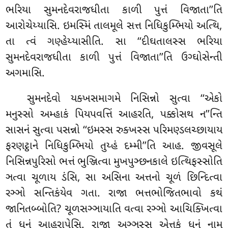
ભરિયા સુમનદેવરાજધીતા કાળી પુત્તં વિજાતા’’તિ
આરોચેય્યાસિ. ઇમસ્મિં તાલમૂલે સત્ત નિધિકુમ્ભિયો અત્થિ,
તા ત્વં ગણ્હેય્યાસીતિ. સા ‘‘દીઘતાલસ્સ ભરિયા
સુમનદેવરાજધીતા કાળી પુત્તં વિજાતા’’તિ ઉગ્ઘોસેન્તી
અગમાસિ.
સુમનદેવો યક્ખસમાગમે નિસિન્નો સુત્વા ‘‘એકો
મનુસ્સો અમ્હાકં પિયપવત્તિં આહરતિ, પક્કોસથ ન’’ન્તિ
સાસનં સુત્વા પસન્નો ‘‘ઇમસ્સ રુક્ખસ્સ પરિમણ્ડલચ્છાયાય
ફરણટ્ઠાને નિધિકુમ્ભિયો તુય્હં દમ્મી’’તિ આહ. જીવસૂલે
નિસિન્નપુરિસો ભત્તં ભુઞ્જિત્વા મુખપુઞ્છનકાલે ઇત્થિફસ્સોતિ
ઞત્વા ચૂળાય ડંસિ, સા અસિના અત્તનો ચૂળં
છિન્દિત્વા
રઞ્ઞો સન્તિકંયેવ ગતા. રાજા ભત્તભોજિતભાવો કથં
જાનિતબ્બોતિ? ચૂળસઞ્ઞાયાતિ વત્વા રઞ્ઞો આચિક્ખિત્વા
તં ધનં આહરાપેસિ. રાજા અઞ્ઞસ્સ એત્તકં ધનં નામ