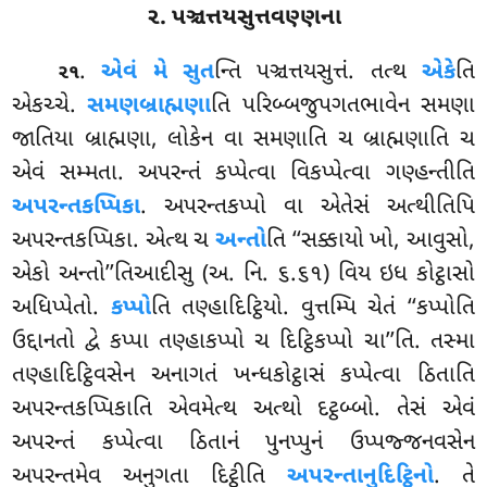
૨. પઞ્ચત્તયસુત્તવણ્ણના
.
એવં
મે સુત
ન્તિ પઞ્ચત્તયસુત્તં. તત્થ
એકે
તિ
૨૧
એકચ્ચે.
સમણબ્રાહ્મણા
તિ પરિબ્બજુપગતભાવેન સમણા
જાતિયા બ્રાહ્મણા, લોકેન વા સમણાતિ ચ બ્રાહ્મણાતિ ચ
એવં સમ્મતા. અપરન્તં કપ્પેત્વા વિકપ્પેત્વા ગણ્હન્તીતિ
અપરન્તકપ્પિકા
. અપરન્તકપ્પો વા એતેસં અત્થીતિપિ
અપરન્તકપ્પિકા. એત્થ
ચ
અન્તો
તિ ‘‘સક્કાયો ખો, આવુસો,
એકો અન્તો’’તિઆદીસુ (અ. નિ. ૬.૬૧) વિય ઇધ કોટ્ઠાસો
અધિપ્પેતો.
કપ્પો
તિ તણ્હાદિટ્ઠિયો. વુત્તમ્પિ ચેતં ‘‘કપ્પોતિ
ઉદ્દાનતો દ્વે કપ્પા તણ્હાકપ્પો ચ દિટ્ઠિકપ્પો ચા’’તિ. તસ્મા
તણ્હાદિટ્ઠિવસેન અનાગતં ખન્ધકોટ્ઠાસં કપ્પેત્વા ઠિતાતિ
અપરન્તકપ્પિકાતિ એવમેત્થ અત્થો દટ્ઠબ્બો. તેસં એવં
અપરન્તં કપ્પેત્વા ઠિતાનં પુનપ્પુનં ઉપ્પજ્જનવસેન
અપરન્તમેવ અનુગતા દિટ્ઠીતિ
અપરન્તાનુદિટ્ઠિનો
. તે