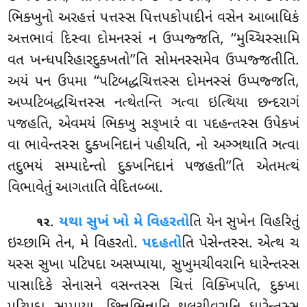
ભિક્ખુનો અરહત્તં પત્તસ્સ પિત્તપકોપાદીનં વસેન આબાધિકં
અત્તભાવં દિસ્વા દોમનસ્સં ન ઉપ્પજ્જતિ, ‘‘મુચ્ચિસ્સામિ
વત ખન્ધપરિહારદુક્ખતો’’તિ સોમનસ્સમેવ ઉપ્પજ્જતીતિ.
અયં પન ઉપમા ‘‘પટિબદ્ધચિત્તસ્સ દોમનસ્સં ઉપ્પજ્જતિ,
અપ્પટિબદ્ધચિત્તસ્સ નત્થેતન્તિ ઞત્વા
ઇત્થિયા છન્દરાગં
પજહતિ, એવમયં ભિક્ખુ સઙ્ખારં વા પદહન્તસ્સ ઉપેક્ખં
વા ભાવેન્તસ્સ દુક્ખનિદાનં
પહીયતિ, નો અઞ્ઞથાતિ ઞત્વા
તદુભયં સમ્પાદેન્તો દુક્ખનિદાનં પજહતી’’તિ એતમત્થં
વિભાવેતું આગતાતિ વેદિતબ્બા.
.
યથા સુખં ખો મે વિહરતો
તિ યેન સુખેન વિહરિતું
૧૨
ઇચ્છામિ તેન, મે વિહરતો.
પદહતો
તિ પેસેન્તસ્સ. એત્થ ચ
યસ્સ સુખા પટિપદા અસપ્પાયા, સુખુમચીવરાનિ ધારેન્તસ્સ
પાસાદિકે સેનાસને વસન્તસ્સ ચિત્તં વિક્ખિપતિ, દુક્ખા