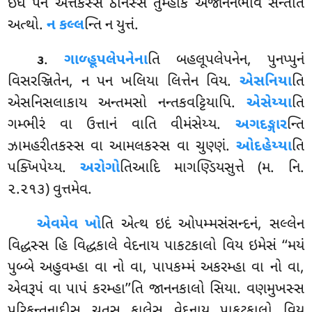
ઇધ પન એત્તકસ્સ ઠાનસ્સ તુમ્હાકં અજાનનભાવે સન્તેતિ
અત્થો.
ન કલ્લ
ન્તિ ન યુત્તં.
.
ગાળ્હૂપલેપનેના
તિ
બહલૂપલેપનેન, પુનપ્પુનં
૩
વિસરઞ્જિતેન, ન પન ખલિયા લિત્તેન વિય.
એસનિયા
તિ
એસનિસલાકાય અન્તમસો નન્તકવટ્ટિયાપિ.
એસેય્યા
તિ
ગમ્ભીરં વા ઉત્તાનં વાતિ વીમંસેય્ય.
અગદઙ્ગાર
ન્તિ
ઝામહરીતકસ્સ વા આમલકસ્સ વા ચુણ્ણં.
ઓદહેય્યા
તિ
પક્ખિપેય્ય.
અરોગો
તિઆદિ માગણ્ડિયસુત્તે (મ. નિ.
૨.૨૧૩) વુત્તમેવ.
એવમેવ ખો
તિ એત્થ ઇદં ઓપમ્મસંસન્દનં, સલ્લેન
વિદ્ધસ્સ હિ વિદ્ધકાલે વેદનાય પાકટકાલો વિય ઇમેસં ‘‘મયં
પુબ્બે અહુવમ્હા વા નો વા, પાપકમ્મં અકરમ્હા
વા નો વા,
એવરૂપં વા પાપં કરમ્હા’’તિ જાનનકાલો સિયા. વણમુખસ્સ
પરિકન્તનાદીસુ ચતૂસુ કાલેસુ વેદનાય પાકટકાલો વિય