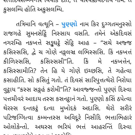
સત્તદિવસબ્ભન્તરે વિપાકં દેતિ, તં પરિપક્કવેદનીયં નામ. તં
કુસલમ્પિ હોતિ અકુસલમ્પિ.
તત્રિમાનિ વત્થૂનિ –
પુણ્ણો
નામ કિર દુગ્ગતમનુસ્સો
રાજગહે સુમનસેટ્ઠિં નિસ્સાય વસતિ. તમેનં એકદિવસં
નગરમ્હિ નક્ખત્તે સઙ્ઘુટ્ઠે સેટ્ઠિ આહ – ‘‘સચે અજ્જ
કસિસ્સસિ, દ્વે ચ ગોણે નઙ્ગલઞ્ચ લભિસ્સસિ. કિં નક્ખત્તં
કીળિસ્સસિ, કસિસ્સસી’’તિ. કિં મે નક્ખત્તેન,
કસિસ્સામીતિ? તેન હિ યે ગોણે ઇચ્છસિ, તે ગહેત્વા
કસાહીતિ. સો કસિતું ગતો. તં દિવસં સારિપુત્તત્થેરો નિરોધા
વુટ્ઠાય ‘‘કસ્સ સઙ્ગહં કરોમી’’તિ? આવજ્જન્તો પુણ્ણં દિસ્વા
પત્તચીવરં આદાય તસ્સ કસનટ્ઠાનં ગતો. પુણ્ણો કસિં ઠપેત્વા
થેરસ્સ દન્તકટ્ઠં દત્વા મુખોદકં
અદાસિ. થેરો સરીરં
પટિજગ્ગિત્વા કમ્મન્તસ્સ અવિદૂરે
નિસીદિ ભત્તાભિહારં
ઓલોકેન્તો. અથસ્સ ભરિયં ભત્તં આહરન્તિં દિસ્વા