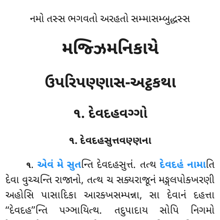
નમો તસ્સ ભગવતો અરહતો સમ્માસમ્બુદ્ધસ્સ
મજ્ઝિમનિકાયે
ઉપરિપણ્ણાસ-અટ્ઠકથા
૧. દેવદહવગ્ગો
૧. દેવદહસુત્તવણ્ણના
.
એવં
મે સુત
ન્તિ દેવદહસુત્તં. તત્થ
દેવદહં નામા
તિ
૧
દેવા વુચ્ચન્તિ રાજાનો, તત્થ ચ સક્યરાજૂનં મઙ્ગલપોક્ખરણી
અહોસિ પાસાદિકા આરક્ખસમ્પન્ના, સા દેવાનં દહત્તા
‘‘દેવદહ’’ન્તિ પઞ્ઞાયિત્થ. તદુપાદાય સોપિ નિગમો