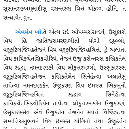
પટિપદા સપ્પાયા, છિન્નભિન્નાનિ થૂલચીવરાનિ ધારેન્તસ્સ
સુસાનરુક્ખમૂલાદીસુ વસન્તસ્સ ચિત્તં એકગ્ગં હોતિ, તં
સન્ધાયેતં વુત્તં.
એવમેવ ખો
તિ એત્થ ઇદં ઓપમ્મસંસન્દનં, ઉસુકારો
વિય હિ જાતિજરામરણભીતો યોગી દટ્ઠબ્બો,
વઙ્કકુટિલજિમ્હતેજનં વિય વઙ્કકુટિલજિમ્હચિત્તં, દ્વે અલાતા
વિય કાયિકચેતસિકવીરિયં, તેજનં ઉજું કરોન્તસ્સ કઞ્જિકતેલં
વિય સદ્ધા, નમનદણ્ડકો વિય લોકુત્તરમગ્ગો, ઉસ્સુકારસ્સ
વઙ્કકુટિલજિમ્હતેજનં કઞ્જિકતેલેન સિનેહેત્વા અલાતેસુ
તાપેત્વા નમનદણ્ડકેન ઉજુકરણં વિય ઇમસ્સ ભિક્ખુનો
વઙ્કકુટિલજિમ્હચિત્તં સદ્ધાય સિનેહેત્વા
કાયિકચેતસિકવીરિયેન તાપેત્વા
લોકુત્તરમગ્ગેન ઉજુકરણં,
ઉસુકારસ્સેવ એવં ઉજુકતેન તેજનેન સપત્તં વિજ્ઝિત્વા
સમ્પત્તિઅનુભવનં વિય ઇમસ્સ યોગિનો તથા ઉજુકતેન