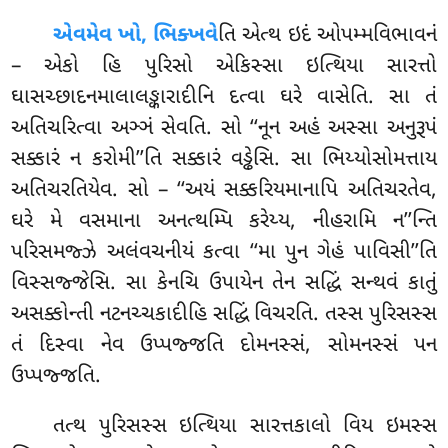
એવમેવ ખો, ભિક્ખવે
તિ એત્થ ઇદં ઓપમ્મવિભાવનં
– એકો હિ પુરિસો એકિસ્સા ઇત્થિયા સારત્તો
ઘાસચ્છાદનમાલાલઙ્કારાદીનિ દત્વા ઘરે વાસેતિ. સા તં
અતિચરિત્વા અઞ્ઞં સેવતિ. સો ‘‘નૂન અહં અસ્સા અનુરૂપં
સક્કારં ન કરોમી’’તિ સક્કારં વડ્ઢેસિ. સા ભિય્યોસોમત્તાય
અતિચરતિયેવ. સો – ‘‘અયં સક્કરિયમાનાપિ અતિચરતેવ,
ઘરે મે વસમાના અનત્થમ્પિ કરેય્ય, નીહરામિ ન’’ન્તિ
પરિસમજ્ઝે અલંવચનીયં કત્વા ‘‘મા પુન ગેહં પાવિસી’’તિ
વિસ્સજ્જેસિ. સા કેનચિ
ઉપાયેન તેન સદ્ધિં સન્થવં કાતું
અસક્કોન્તી નટનચ્ચકાદીહિ સદ્ધિં વિચરતિ. તસ્સ પુરિસસ્સ
તં દિસ્વા નેવ ઉપ્પજ્જતિ દોમનસ્સં, સોમનસ્સં પન
ઉપ્પજ્જતિ.
તત્થ પુરિસસ્સ ઇત્થિયા સારત્તકાલો વિય ઇમસ્સ