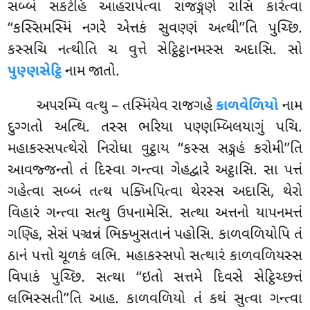
સબ્બં સકટેહિ આહરાપેત્વા રાજઙ્ગણે રાસિં કારેત્વા
‘‘કસ્સિમસ્મિં નગરે એત્તકં સુવણ્ણં અત્થી’’તિ પુચ્છિ.
કસ્સચિ નત્થીતિ ચ વુત્તે સેટ્ઠિટ્ઠાનમસ્સ અદાસિ. સો
પુણ્ણસેટ્ઠિ
નામ જાતો.
અપરમ્પિ વત્થુ – તસ્મિંયેવ રાજગહે
કાળવેળિયો
નામ
દુગ્ગતો અત્થિ. તસ્સ ભરિયા પણ્ણમ્બિલયાગું પચિ.
મહાકસ્સપત્થેરો નિરોધા વુટ્ઠાય ‘‘કસ્સ સઙ્ગહં કરોમી’’તિ
આવજ્જન્તો તં દિસ્વા ગન્ત્વા ગેહદ્વારે અટ્ઠાસિ. સા પત્તં
ગહેત્વા સબ્બં તત્થ પક્ખિપિત્વા થેરસ્સ અદાસિ, થેરો
વિહારં ગન્ત્વા સત્થુ ઉપનામેસિ. સત્થા અત્તનો યાપનમત્તં
ગણ્હિ, સેસં પઞ્ચન્નં ભિક્ખુસતાનં પહોસિ. કાળવળિયોપિ તં
ઠાનં પત્તો ચૂળકં લભિ. મહાકસ્સપો સત્થારં કાળવળિયસ્સ
વિપાકં પુચ્છિ. સત્થા ‘‘ઇતો સત્તમે દિવસે સેટ્ઠિચ્છત્તં
લભિસ્સતી’’તિ આહ. કાળવળિયો તં કથં સુત્વા ગન્ત્વા