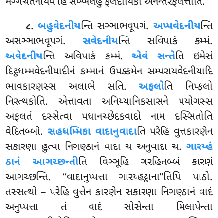
મગ્ગચેતનાયેવ હિ સબ્બલહું ફલદાયિકા અનન્તરફલત્તાતિ.
.
બહુવેદનીય
ન્તિ સઞ્ઞાભવૂપગં.
અપ્પવેદનીય
ન્તિ
૮
અસઞ્ઞાભવૂપગં.
સવેદનીય
ન્તિ સવિપાકં કમ્મં.
અવેદનીય
ન્તિ અવિપાકં કમ્મં.
એવં સન્તે
તિ ઇમેસં
દિટ્ઠધમ્મવેદનીયાદીનં કમ્માનં ઉપક્કમેન સમ્પરાયવેદનીયાદિ
ભાવકારણસ્સ અલાભે સતિ.
અફલો
તિ નિપ્ફલો
નિરત્થકોતિ. એત્તાવતા અનિય્યાનિકસાસને પયોગસ્સ
અફલતં દસ્સેત્વા પધાનચ્છેદકવાદો નામ દસ્સિતોતિ
વેદિતબ્બો.
સહધમ્મિકા વાદાનુવાદા
તિ પરેહિ વુત્તકારણેન
સકારણા હુત્વા નિગણ્ઠાનં વાદા ચ અનુવાદા ચ.
ગારય્હં
ઠાનં આગચ્છન્તી
તિ વિઞ્ઞૂહિ ગરહિતબ્બં કારણં
આગચ્છન્તિ. ‘‘વાદાનુપ્પત્તા ગારય્હટ્ઠાના’’તિપિ પાઠો.
તસ્સત્થો – પરેહિ વુત્તેન કારણેન સકારણા
નિગણ્ઠાનં વાદં
અનુપ્પત્તા તં વાદં સોસેન્તા મિલાપેન્તા