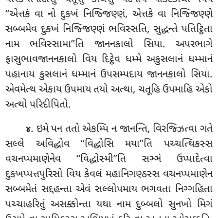
‘‘એત્તકં વા નો દુક્ખં નિજ્જિણ્ણં, એત્તકે વા નિજ્જિણ્ણે
સબ્બમેવ દુક્ખં નિજ્જિણ્ણં ભવિસ્સતિ, સુદ્ધન્તે પતિટ્ઠિતા
નામ ભવિસ્સામા’’તિ જાનનકાલો સિયા. અપરભાગે
ફાસુભાવજાનનકાલો વિય દિટ્ઠેવ ધમ્મે અકુસલાનં ધમ્માનં
પહાનાય કુસલાનં ધમ્માનં ઉપસમ્પદાય જાનનકાલો સિયા.
એવમેત્થ એકાય ઉપમાય તયો અત્થા, ચતૂહિ ઉપમાહિ એકો
અત્થો પરિદીપિતો.
. ઇમે પન તતો એકમ્પિ ન જાનન્તિ, વિરજ્ઝિત્વા ગતે
૪
સલ્લે અવિદ્ધોવ ‘‘વિદ્ધોસિ મયા’’તિ પચ્ચત્થિકસ્સ
વચનપ્પમાણેનેવ ‘‘વિદ્ધોસ્મી’’તિ સઞ્ઞં ઉપ્પાદેત્વા
દુક્ખપ્પત્તપુરિસો વિય કેવલં મહાનિગણ્ઠસ્સ વચનપ્પમાણેન
સબ્બમેતં સદ્દહન્તા એવં સલ્લોપમાય ભગવતા નિગ્ગહિતા
પચ્ચાહરિતું અસક્કોન્તા યથા નામ દુબ્બલો સુનખો મિગં