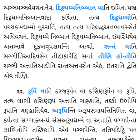
અઞ્ઞમઞ્ઞવેવચનાનેવ.
દિટ્ઠધમ્મનિબ્બાનં
વા
તિ ઇમિના પઞ્ચ
દિટ્ઠધમ્મનિબ્બાનવાદા કથિતા. તત્થ
દિટ્ઠધમ્મો
તિ
પચ્ચક્ખધમ્મો વુચ્ચતિ, તત્થ તત્થ પટિલદ્ધઅત્તભાવસ્સેતં
અધિવચનં. દિટ્ઠધમ્મે નિબ્બાનં દિટ્ઠધમ્મનિબ્બાનં, ઇમસ્મિંયેવ
અત્તભાવે દુક્ખવૂપસમન્તિ અત્થો.
સન્તં વા
તિ
સઞ્ઞીતિઆદિવસેન તીહાકારેહિ સન્તં.
તીણિ હોન્તી
તિ
સઞ્ઞી અત્તાતિઆદીનિ સન્તઅત્તવસેન એકં, ઇતરાનિ દ્વેતિ
એવં તીણિ.
.
રૂપિં
વા
તિ કરજરૂપેન વા કસિણરૂપેન વા રૂપિં.
૨૨
તત્થ લાભી કસિણરૂપં અત્તાતિ ગણ્હાતિ, તક્કી ઉભોપિ
રૂપાનિ ગણ્હાતિયેવ.
અરૂપિ
ન્તિ અરૂપસમાપત્તિનિમિત્તં વા,
ઠપેત્વા સઞ્ઞાક્ખન્ધં સેસઅરૂપધમ્મે વા અત્તાતિ પઞ્ઞપેન્તા
લાભિનોપિ તક્કિકાપિ એવં પઞ્ઞપેન્તિ. તતિયદિટ્ઠિ પન