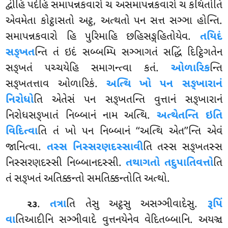
દ્વીહિ પદેહિ સમાપન્નકવારો ચ અસમાપન્નકવારો ચ કથિતોતિ
એવમેતા
કોટ્ઠાસતો અટ્ઠ, અત્થતો પન સત્ત સઞ્ઞા હોન્તિ.
સમાપન્નકવારો હિ પુરિમાહિ છહિસઙ્ગહિતોયેવ.
તયિદં
સઙ્ખત
ન્તિ તં ઇદં સબ્બમ્પિ સઞ્ઞાગતં સદ્ધિં દિટ્ઠિગતેન
સઙ્ખતં પચ્ચયેહિ સમાગન્ત્વા કતં.
ઓળારિક
ન્તિ
સઙ્ખતત્તાવ ઓળારિકં.
અત્થિ ખો પન સઙ્ખારાનં
નિરોધો
તિ એતેસં પન સઙ્ખતન્તિ વુત્તાનં સઙ્ખારાનં
નિરોધસઙ્ખાતં નિબ્બાનં નામ અત્થિ.
અત્થેતન્તિ ઇતિ
વિદિત્વા
તિ તં ખો પન નિબ્બાનં ‘‘અત્થિ એત’’ન્તિ એવં
જાનિત્વા.
તસ્સ નિસ્સરણદસ્સાવી
તિ તસ્સ સઙ્ખતસ્સ
નિસ્સરણદસ્સી નિબ્બાનદસ્સી.
તથાગતો તદુપાતિવત્તો
તિ
તં સઙ્ખતં અતિક્કન્તો સમતિક્કન્તોતિ અત્થો.
.
તત્રા
તિ તેસુ અટ્ઠસુ અસઞ્ઞીવાદેસુ.
રૂપિં
૨૩
વા
તિઆદીનિ સઞ્ઞીવાદે વુત્તનયેનેવ વેદિતબ્બાનિ. અયઞ્ચ