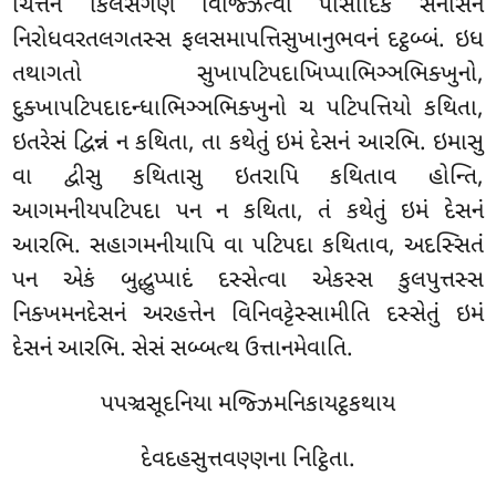
ચિત્તેન કિલેસગણં વિજ્ઝિત્વા પાસાદિકે સેનાસને
નિરોધવરતલગતસ્સ ફલસમાપત્તિસુખાનુભવનં દટ્ઠબ્બં. ઇધ
તથાગતો સુખાપટિપદાખિપ્પાભિઞ્ઞભિક્ખુનો,
દુક્ખાપટિપદાદન્ધાભિઞ્ઞભિક્ખુનો ચ પટિપત્તિયો કથિતા,
ઇતરેસં દ્વિન્નં ન કથિતા, તા કથેતું ઇમં દેસનં આરભિ. ઇમાસુ
વા દ્વીસુ કથિતાસુ ઇતરાપિ કથિતાવ હોન્તિ,
આગમનીયપટિપદા પન ન કથિતા, તં કથેતું ઇમં દેસનં
આરભિ. સહાગમનીયાપિ વા પટિપદા કથિતાવ, અદસ્સિતં
પન એકં બુદ્ધુપ્પાદં દસ્સેત્વા એકસ્સ કુલપુત્તસ્સ
નિક્ખમનદેસનં અરહત્તેન વિનિવટ્ટેસ્સામીતિ દસ્સેતું ઇમં
દેસનં આરભિ. સેસં સબ્બત્થ ઉત્તાનમેવાતિ.
પપઞ્ચસૂદનિયા મજ્ઝિમનિકાયટ્ઠકથાય
દેવદહસુત્તવણ્ણના નિટ્ઠિતા.