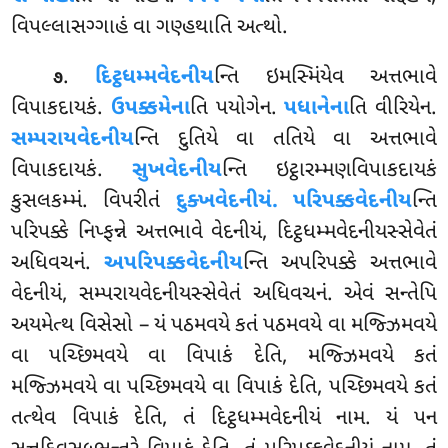
વિપલ્લાસગ્ગાહં વા ગણ્હથાતિ અત્થો.
.
દિટ્ઠધમ્મવેદનીય
ન્તિ ઇમસ્મિંયેવ અત્તભાવે
૭
વિપાકદાયકં.
ઉપક્કમેના
તિ પયોગેન.
પધાનેના
તિ વીરિયેન.
સમ્પરાયવેદનીય
ન્તિ દુતિયે વા તતિયે વા અત્તભાવે
વિપાકદાયકં.
સુખવેદનીય
ન્તિ ઇટ્ઠારમ્મણવિપાકદાયકં
કુસલકમ્મં. વિપરીતં
દુક્ખવેદનીયં. પરિપક્કવેદનીય
ન્તિ
પરિપક્કે નિપ્ફન્ને અત્તભાવે વેદનીયં, દિટ્ઠધમ્મવેદનીયસ્સેવેતં
અધિવચનં.
અપરિપક્કવેદનીય
ન્તિ
અપરિપક્કે અત્તભાવે
વેદનીયં, સમ્પરાયવેદનીયસ્સેવેતં અધિવચનં. એવં સન્તેપિ
અયમેત્થ વિસેસો – યં પઠમવયે કતં પઠમવયે વા મજ્ઝિમવયે
વા પચ્છિમવયે વા વિપાકં દેતિ, મજ્ઝિમવયે કતં
મજ્ઝિમવયે વા પચ્છિમવયે વા વિપાકં દેતિ, પચ્છિમવયે કતં
તત્થેવ વિપાકં દેતિ, તં દિટ્ઠધમ્મવેદનીયં નામ. યં પન