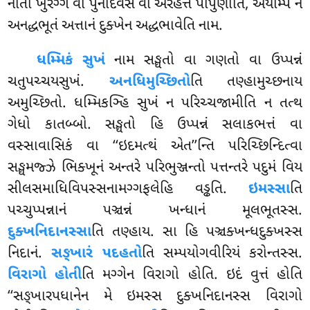
નીતો ખુરગ્ગે વા પુનદિવસે વા અરહત્તં પાપુણાતિ, અયમ્પિ ન
અનદ્ધભૂતં અત્તાનં દુક્ખેન અદ્ધભાવેતિ નામ.
ધમ્મિકં સુખં
નામ સઙ્ઘતો વા ગણતો વા ઉપ્પન્નં
ચતુપચ્ચયસુખં.
અનધિમુચ્છિતો
તિ તણ્હામુચ્છનાય
અમુચ્છિતો. ધમ્મિકઞ્હિ સુખં ન પરિચ્ચજામીતિ ન તત્થ
ગેધો કાતબ્બો. સઙ્ઘતો હિ ઉપ્પન્નં સલાકભત્તં વા
વસ્સાવાસિકં વા ‘‘ઇદમત્થં એત’’ન્તિ પરિચ્છિન્દિત્વા
સઙ્ઘમજ્ઝે ભિક્ખૂનં અન્તરે પરિભુઞ્જન્તો પત્તન્તરે પદુમં વિય
સીલસમાધિવિપસ્સનામગ્ગફલેહિ વડ્ઢતિ.
ઇમસ્સા
તિ
પચ્ચુપ્પન્નાનં પઞ્ચન્નં ખન્ધાનં મૂલભૂતસ્સ.
દુક્ખનિદાનસ્સા
તિ તણ્હાય. સા હિ પઞ્ચક્ખન્ધદુક્ખસ્સ
નિદાનં.
સઙ્ખારં પદહતો
તિ સમ્પયોગવીરિયં
કરોન્તસ્સ.
વિરાગો
હોતી
તિ મગ્ગેન વિરાગો હોતિ. ઇદં વુત્તં હોતિ
‘‘સઙ્ખારપધાનેન મે ઇમસ્સ દુક્ખનિદાનસ્સ વિરાગો