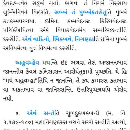
દેવદહન્ત્વેવ સઙ્ખં ગતો. ભગવા તં નિગમં નિસ્સાય
લુમ્બિનિવને વિહરતિ.
સબ્બં તં પુબ્બેકતહેતૂ
તિ પુબ્બે
કતકમ્મપચ્ચયા. ઇમિના કમ્મવેદનઞ્ચ કિરિયવેદનઞ્ચ
પટિક્ખિપિત્વા એકં વિપાકવેદનમેવ સમ્પટિચ્છન્તીતિ
દસ્સેતિ.
એવં વાદિનો, ભિક્ખવે, નિગણ્ઠા
તિ ઇમિના પુબ્બે
અનિયમેત્વા વુત્તં નિયમેત્વા દસ્સેતિ.
અહુવમ્હેવ
મય
ન્તિ ઇદં ભગવા તેસં અજાનનભાવં
જાનન્તોવ કેવલં કલિસાસનં આરોપેતુકામો
પુચ્છતિ. યે હિ
‘‘મયં અહુવમ્હા’’તિપિ ન જાનન્તિ, તે કથં કમ્મસ્સ કતભાવં
વા અકતભાવં વા જાનિસ્સન્તિ. ઉત્તરિપુચ્છાયપિ એસેવ
નયો.
.
એવં સન્તે
તિ ચૂળદુક્ખક્ખન્ધે (મ. નિ.
૨
૧.૧૭૯-૧૮૦) મહાનિગણ્ઠસ્સ વચને સચ્ચે સન્તેતિ અત્થો,