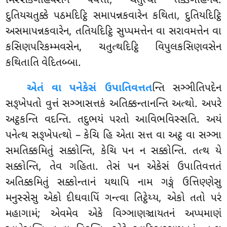
મિસ્સકગાહવસેન પવત્તા, ચતુત્થા તક્કગાહેનેવ.
દુતિયચતુક્કે પઠમદિટ્ઠિ સમાપન્નકવારેન કથિતા, દુતિયદિટ્ઠિ
અસમાપન્નકવારેન, તતિયદિટ્ઠિ સુપ્પમત્તેન વા સરાવમત્તેન વા
કસિણપરિકમ્મવસેન, ચતુત્થદિટ્ઠિ વિપુલકસિણવસેન
કથિતાતિ વેદિતબ્બા.
એતં વા પનેકેસં ઉપાતિવત્તત
ન્તિ સઞ્ઞીતિપદેન
સઙ્ખેપતો વુત્તં સઞ્ઞાસત્તકં અતિક્કન્તાનન્તિ અત્થો. અપરે
અટ્ઠકન્તિ વદન્તિ. તદુભયં પરતો આવિભવિસ્સતિ. અયં
પનેત્થ સઙ્ખેપત્થો – કેચિ હિ એતા સત્ત
વા અટ્ઠ વા સઞ્ઞા
સમતિક્કમિતું સક્કોન્તિ, કેચિ પન ન સક્કોન્તિ. તત્થ યે
સક્કોન્તિ, તેવ ગહિતા. તેસં પન એકેસં ઉપાતિવત્તતં
અતિક્કમિતું સક્કોન્તાનં યથાપિ નામ ગઙ્ગં ઉત્તિણ્ણેસુ
મનુસ્સેસુ એકો દીઘવાપિં ગન્ત્વા તિટ્ઠેય્ય, એકો તતો પરં
મહાગામં; એવમેવ એકે વિઞ્ઞાણઞ્ચાયતનં અપ્પમાણં