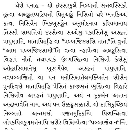
થેરો
પનાહ – યો ઇસ્સરકુલે નિબ્બત્તો સત્તવસ્સિકો
હુત્વા અલઙ્કતપ્પટિયત્તો પિતુઅઙ્કે નિસિન્નો ઘરે ભત્તકિચ્ચં
કત્વા નિસિન્નેન ભિક્ખુસઙ્ઘેન અનુમોદનાય કરિયમાનાય
તિસ્સો સમ્પત્તિયો દસ્સેત્વા સચ્ચેસુ પકાસિતેસુ અરહત્તં
પાપુણાતિ, માતાપિતૂહિ વા ‘‘પબ્બજિસ્સસિ તાતા’’તિ વુત્તો
‘‘આમ પબ્બજિસ્સામી’’તિ વત્વા
ન્હાપેત્વા અલઙ્કરિત્વા
વિહારં નીતો તચપઞ્ચકં ઉગ્ગણ્હિત્વા નિસિન્નો કેસેસુ
ઓહારિયમાનેસુ ખુરગ્ગેયેવ અરહત્તં પાપુણાતિ,
નવપબ્બજિતો વા પન મનોસિલાતેલમક્ખિતેન સીસેન
પુનદિવસે માતાપિતૂહિ પેસિતં કાજભત્તં ભુઞ્જિત્વા વિહારે
નિસિન્નોવ અરહત્તં પાપુણાતિ, અયં ન દુક્ખેન અત્તાનં
અદ્ધભાવેતિ નામ. અયં પન ઉક્કટ્ઠસક્કારો. યો દાસિકુચ્છિયં
નિબ્બત્તો અન્તમસો રજતમુદ્દિકમ્પિ પિળન્ધિત્વા
ગોરકપિયઙ્ગુમત્તેનાપિ સરીરં વિલિમ્પેત્વા ‘‘પબ્બાજેથ ન’’ન્તિ