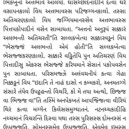
ભિક્ખુનો અત્તભાવે આલયો. ઘાસચ્છાદનાદીનિ દત્વા ઘરે
વસાપનકાલો વિય અત્તભાવસ્સ પટિજગ્ગનકાલો. તસ્સા
અતિચરણકાલો વિય જગ્ગિયમાનસ્સેવ અત્તભાવસ્સ
પિત્તપકોપાદીનં વસેન સાબાધતા. ‘‘અત્તનો અનુરૂપં સક્કારં
અલભન્તી અતિચરતી’’તિ સલ્લક્ખેત્વા સક્કારવડ્ઢનં વિય
‘‘ભેસજ્જં અલભન્તો એવં હોતી’’તિ સલ્લક્ખેત્વા
ભેસજ્જકરણકાલો. સક્કારે વડ્ઢિતેપિ પુન અતિચરણં વિય
પિત્તાદીસુ એકસ્સ ભેસજ્જે કરિયમાને સેસાનં પકોપવસેન
પુન સાબાધતા. પરિસમજ્ઝે અલંવચનીયં કત્વા ગેહા
નિક્કડ્ઢનં વિય ‘‘ઇદાનિ તે નાહં દાસો ન કમ્મકરો, અનમતગ્ગે
સંસારે તંયેવ ઉપટ્ઠહન્તો વિચરિં, કો મે તયા અત્થો, છિજ્જ
વા ભિજ્જ વા’’તિ તસ્મિં અનપેક્ખતં આપજ્જિત્વા વીરિયં
થિરં કત્વા મગ્ગેન કિલેસસમુગ્ઘાતનં. નટનચ્ચકાદીહિ
નચ્ચમાનં વિચરન્તિં દિસ્વા યથા તસ્સ પુરિસસ્સ દોમનસ્સં ન
ઉપ્પજ્જતિ, સોમનસ્સમેવ ઉપ્પજ્જતિ, એવમેવ ઇમસ્સ