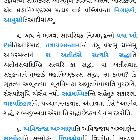
ઉટ્ઠાપેત્વા સામિકસ્સ અભિમુખં કરિત્વા અત્તના ઓસક્કતિ,
એવં મહાનિગણ્ઠસ્સ મત્થકે વાદં પક્ખિપન્તા
નિગણ્ઠો,
આવુસો
તિઆદીમાહંસુ.
. અથ ને
ભગવા સાચરિયકે નિગ્ગણ્હન્તો
પઞ્ચ ખો
૫
ઇમે
તિઆદિમાહ.
તત્રાયસ્મન્તાન
ન્તિ
તેસુ પઞ્ચસુ ધમ્મેસુ
આયસ્મન્તાનં.
કા અતીતંસે સત્થરિ સદ્ધા
તિ
અતીતંસવાદિમ્હિ સત્થરિ કા સદ્ધા. યા અતીતવાદં
સદ્દહન્તાનં તુમ્હાકં મહાનિગણ્ઠસ્સ સદ્ધા, સા કતમા? કિં
ભૂતત્થા અભૂતત્થા, ભૂતવિપાકા અભૂતવિપાકાતિ પુચ્છતિ.
સેસપદેસુપિ એસેવ નયો.
સહધમ્મિક
ન્તિ સહેતુકં સકારણં.
વાદપટિહાર
ન્તિ પચ્ચાગમનકવાદં. એત્તાવતા તેસં ‘‘અપનેથ
સદ્ધં, સબ્બદુબ્બલા એસા’’તિ સદ્ધાછેદકવાદં નામ દસ્સેતિ.
.
અવિજ્જા અઞ્ઞાણા
તિ અવિજ્જાય અઞ્ઞાણેન.
૬
સમ્મોહા
તિ સમ્મોહેન.
વિપચ્ચેથા
તિ વિપરીતતો સદ્દહથ,