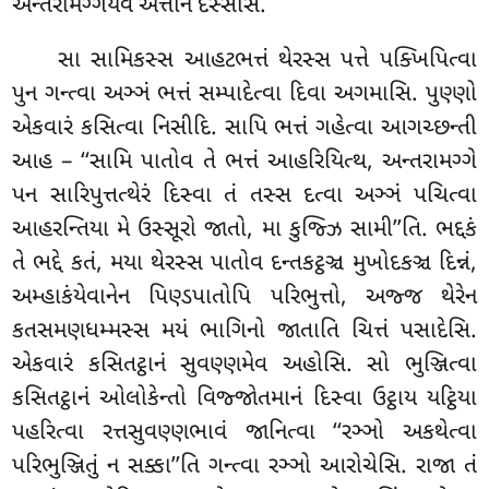
અન્તરામગ્ગેયેવ અત્તાનં દસ્સેસિ.
સા સામિકસ્સ આહટભત્તં થેરસ્સ પત્તે પક્ખિપિત્વા
પુન ગન્ત્વા અઞ્ઞં ભત્તં સમ્પાદેત્વા દિવા અગમાસિ. પુણ્ણો
એકવારં કસિત્વા નિસીદિ. સાપિ ભત્તં ગહેત્વા આગચ્છન્તી
આહ – ‘‘સામિ પાતોવ તે ભત્તં આહરિયિત્થ, અન્તરામગ્ગે
પન
સારિપુત્તત્થેરં દિસ્વા તં તસ્સ દત્વા અઞ્ઞં પચિત્વા
આહરન્તિયા મે ઉસ્સૂરો જાતો, મા કુજ્ઝિ સામી’’તિ. ભદ્દકં
તે ભદ્દે કતં, મયા થેરસ્સ પાતોવ દન્તકટ્ઠઞ્ચ મુખોદકઞ્ચ દિન્નં,
અમ્હાકંયેવાનેન પિણ્ડપાતોપિ પરિભુત્તો, અજ્જ થેરેન
કતસમણધમ્મસ્સ મયં ભાગિનો જાતાતિ ચિત્તં પસાદેસિ.
એકવારં કસિતટ્ઠાનં સુવણ્ણમેવ અહોસિ. સો ભુઞ્જિત્વા
કસિતટ્ઠાનં ઓલોકેન્તો વિજ્જોતમાનં દિસ્વા ઉટ્ઠાય યટ્ઠિયા
પહરિત્વા રત્તસુવણ્ણભાવં જાનિત્વા ‘‘રઞ્ઞો અકથેત્વા
પરિભુઞ્જિતું ન સક્કા’’તિ ગન્ત્વા રઞ્ઞો આરોચેસિ. રાજા તં