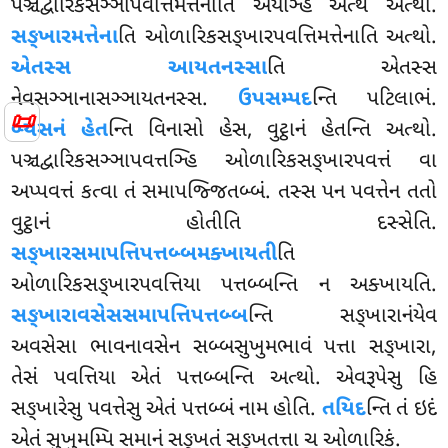
પઞ્ચદ્વારિકસઞ્ઞાપવત્તિમત્તેનાતિ અયઞ્હિ એત્થ અત્થો.
સઙ્ખારમત્તેના
તિ ઓળારિકસઙ્ખારપવત્તિમત્તેનાતિ અત્થો.
એતસ્સ
આયતનસ્સા
તિ એતસ્સ
નેવસઞ્ઞાનાસઞ્ઞાયતનસ્સ
.
ઉપસમ્પદ
ન્તિ પટિલાભં.
📜
બ્યસનં હેત
ન્તિ વિનાસો હેસ, વુટ્ઠાનં હેતન્તિ અત્થો.
પઞ્ચદ્વારિકસઞ્ઞાપવત્તઞ્હિ ઓળારિકસઙ્ખારપવત્તં વા
અપ્પવત્તં કત્વા તં સમાપજ્જિતબ્બં. તસ્સ પન પવત્તેન તતો
વુટ્ઠાનં હોતીતિ દસ્સેતિ.
સઙ્ખારસમાપત્તિપત્તબ્બમક્ખાયતી
તિ
ઓળારિકસઙ્ખારપવત્તિયા પત્તબ્બન્તિ ન અક્ખાયતિ.
સઙ્ખારાવસેસસમાપત્તિપત્તબ્બ
ન્તિ સઙ્ખારાનંયેવ
અવસેસા ભાવનાવસેન સબ્બસુખુમભાવં પત્તા સઙ્ખારા,
તેસં પવત્તિયા એતં પત્તબ્બન્તિ અત્થો. એવરૂપેસુ હિ
સઙ્ખારેસુ પવત્તેસુ એતં
પત્તબ્બં નામ હોતિ.
તયિદ
ન્તિ તં ઇદં
એતં સુખુમમ્પિ સમાનં સઙ્ખતં સઙ્ખતત્તા ચ ઓળારિકં.