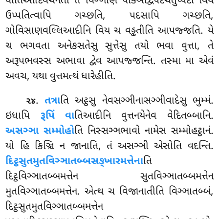
વાતિઆદિવચનતો તં વિઞ્ઞાણં પક્ખિદ્વિપદચતુપ્પદા વિય
ઉપ્પતિત્વાપિ ગચ્છતિ, પદસાપિ ગચ્છતિ,
ગોવિસાણવલ્લિઆદીનિ વિય ચ વડ્ઢતીતિ આપજ્જતિ. યે
ચ ભગવતા અનેકસતેસુ સુત્તેસુ તયો ભવા વુત્તા, તે
અરૂપભવસ્સ અભાવા દ્વેવ આપજ્જન્તિ. તસ્મા મા એવં
અવચ, યથા વુત્તમત્થં ધારેહીતિ.
.
તત્રા
તિ અટ્ઠસુ નેવસઞ્ઞીનાસઞ્ઞીવાદેસુ ભુમ્મં.
૨૪
ઇધાપિ
રૂપિં વા
તિઆદીનિ વુત્તનયેનેવ વેદિતબ્બાનિ.
અસઞ્ઞા સમ્મોહો
તિ નિસ્સઞ્ઞભાવો નામેસ સમ્મોહટ્ઠાનં.
યો હિ કિઞ્ચિ ન જાનાતિ, તં અસઞ્ઞી એસોતિ વદન્તિ.
દિટ્ઠસુતમુતવિઞ્ઞાતબ્બસઙ્ખારમત્તેના
તિ
દિટ્ઠવિઞ્ઞાતબ્બમત્તેન સુતવિઞ્ઞાતબ્બમત્તેન
મુતવિઞ્ઞાતબ્બમત્તેન. એત્થ ચ વિજાનાતીતિ વિઞ્ઞાતબ્બં,
દિટ્ઠસુતમુતવિઞ્ઞાતબ્બમત્તેન