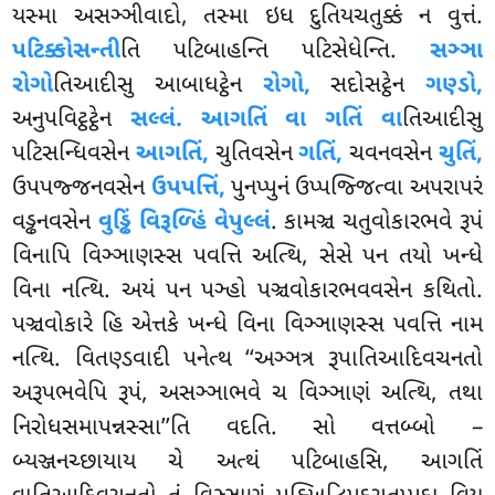
યસ્મા અસઞ્ઞીવાદો, તસ્મા ઇધ દુતિયચતુક્કં ન વુત્તં.
પટિક્કોસન્તી
તિ પટિબાહન્તિ પટિસેધેન્તિ.
સઞ્ઞા
રોગો
તિઆદીસુ આબાધટ્ઠેન
રોગો,
સદોસટ્ઠેન
ગણ્ડો,
અનુપવિટ્ઠટ્ઠેન
સલ્લં. આગતિં વા ગતિં વા
તિઆદીસુ
પટિસન્ધિવસેન
આગતિં,
ચુતિવસેન
ગતિં,
ચવનવસેન
ચુતિં,
ઉપપજ્જનવસેન
ઉપપત્તિં,
પુનપ્પુનં ઉપ્પજ્જિત્વા અપરાપરં
વડ્ઢનવસેન
વુડ્ઢિં વિરૂળ્હિં વેપુલ્લં
. કામઞ્ચ
ચતુવોકારભવે રૂપં
વિનાપિ વિઞ્ઞાણસ્સ પવત્તિ અત્થિ, સેસે પન તયો ખન્ધે
વિના નત્થિ. અયં પન પઞ્હો પઞ્ચવોકારભવવસેન કથિતો.
પઞ્ચવોકારે હિ એત્તકે ખન્ધે વિના વિઞ્ઞાણસ્સ પવત્તિ નામ
નત્થિ. વિતણ્ડવાદી પનેત્થ ‘‘અઞ્ઞત્ર રૂપાતિઆદિવચનતો
અરૂપભવેપિ રૂપં, અસઞ્ઞાભવે ચ વિઞ્ઞાણં અત્થિ, તથા
નિરોધસમાપન્નસ્સા’’તિ વદતિ. સો વત્તબ્બો –
બ્યઞ્જનચ્છાયાય ચે અત્થં પટિબાહસિ, આગતિં