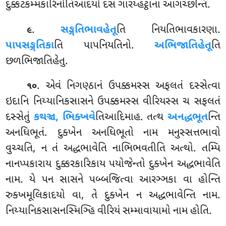
દુક્કટકમ્મકારિનોતિઆદયો દસ ગારય્હટ્ઠાના આગચ્છન્તિ.
.
સઙ્ગતિભાવહેતૂ
તિ નિયતિભાવકારણા.
૯
પાપસઙ્ગતિકા
તિ પાપનિયતિનો.
અભિજાતિહેતૂ
તિ
છળભિજાતિહેતુ.
. એવં
નિગણ્ઠાનં ઉપક્કમસ્સ અફલતં દસ્સેત્વા
૧૦
ઇદાનિ નિય્યાનિકસાસને ઉપક્કમસ્સ વીરિયસ્સ ચ સફલતં
દસ્સેતું
કથઞ્ચ, ભિક્ખવે
તિઆદિમાહ. તત્થ
અનદ્ધભૂત
ન્તિ
અનધિભૂતં. દુક્ખેન અનધિભૂતો નામ મનુસ્સત્તભાવો
વુચ્ચતિ, ન તં અદ્ધભાવેતિ નાભિભવતીતિ અત્થો. તમ્પિ
નાનપ્પકારાય દુક્કરકારિકાય પયોજેન્તો દુક્ખેન અદ્ધભાવેતિ
નામ. યે પન સાસને પબ્બજિત્વા આરઞ્ઞકા વા હોન્તિ
રુક્ખમૂલિકાદયો વા, તે દુક્ખેન ન અદ્ધભાવેન્તિ નામ.
નિય્યાનિકસાસનસ્મિઞ્હિ વીરિયં સમ્માવાયામો નામ હોતિ.