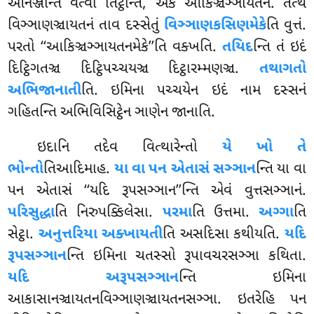
આનેઞ્જન્તિ વત્વા તિટ્ઠન્તિ, એકે આકિઞ્ચઞ્ઞાયતનં. તત્થ
વિઞ્ઞાણઞ્ચાયતનં તાવ દસ્સેતું
વિઞ્ઞાણકસિણમેકે
તિ વુત્તં.
પરતો ‘‘આકિઞ્ચઞ્ઞાયતનમેકે’’તિ વક્ખતિ.
તયિદ
ન્તિ તં ઇદં
દિટ્ઠિગતઞ્ચ દિટ્ઠિપચ્ચયઞ્ચ દિટ્ઠારમ્મણઞ્ચ.
તથાગતો
અભિજાનાતી
તિ. ઇમિના પચ્ચયેન ઇદં નામ દસ્સનં
ગહિતન્તિ અભિવિસિટ્ઠેન ઞાણેન જાનાતિ.
ઇદાનિ તદેવ વિત્થારેન્તો
યે ખો તે
ભોન્તો
તિઆદિમાહ.
યા વા પન એતાસં સઞ્ઞાન
ન્તિ યા વા
પન એતાસં ‘‘યદિ રૂપસઞ્ઞાન’’ન્તિ એવં વુત્તસઞ્ઞાનં.
પરિસુદ્ધા
તિ નિરુપક્કિલેસા.
પરમા
તિ ઉત્તમા.
અગ્ગા
તિ
સેટ્ઠા.
અનુત્તરિયા અક્ખાયતી
તિ અસદિસા કથીયતિ.
યદિ
રૂપસઞ્ઞાન
ન્તિ ઇમિના ચતસ્સો રૂપાવચરસઞ્ઞા કથિતા.
યદિ અરૂપસઞ્ઞાન
ન્તિ ઇમિના
આકાસાનઞ્ચાયતનવિઞ્ઞાણઞ્ચાયતનસઞ્ઞા. ઇતરેહિ પન