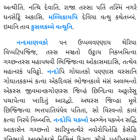
અત્થીતિ. નત્થિ દેવાતિ. રાજા તસ્સા પતિં તસ્મિં નગરે
ધનસેટ્ઠિં અકાસિ.
મલ્લિકાયપિ
દેવિયા વત્થુ કથેતબ્બં.
ઇમાનિ તાવ
કુસલકમ્મે વત્થૂનિ
.
નન્દમાણવકો
પન ઉપ્પલવણ્ણાય થેરિયા
વિપ્પટિપજ્જિ, તસ્સ મઞ્ચતો ઉટ્ઠાય નિક્ખમિત્વા
ગચ્છન્તસ્સ મહાપથવી ભિજ્જિત્વા ઓકાસમદાસિ, તત્થેવ
મહાનરકં પવિટ્ઠો.
નન્દો
પિ ગોઘાતકો પણ્ણાસ વસ્સાનિ
ગોઘાતકકમ્મં કત્વા એકદિવસં ભોજનકાલે મંસં અલભન્તો
એકસ્સ જીવમાનકગોણસ્સ જિવ્હં છિન્દિત્વા અઙ્ગારેસુ
પચાપેત્વા ખાદિતું આરદ્ધો. અથસ્સ જિવ્હા મૂલે
છિજ્જિત્વા ભત્તપાતિયંયેવ પતિતા, સો વિરવન્તો કાલં
કત્વા નિરયે નિબ્બત્તિ.
નન્દોપિ યક્ખો
અઞ્ઞેન યક્ખેન
સદ્ધિં
આકાસેન ગચ્છન્તો સારિપુત્તત્થેરં નવોરોપિતેહિ કેસેહિ
રત્તિભાગે અબ્ભોકાસે નિસિન્નં દિસ્વા સીસે પહરિતુકામો