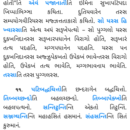
હોતી’’તિ
એવં પજાનાતી
તિ ઇમિના સુખાપટિપદા
ખિપ્પાભિઞ્ઞા કથિતા. દુતિયવારેન તસ્સ
સમ્પયોગવીરિયસ્સ મજ્ઝત્તતાકારો કથિતો.
સો યસ્સ હિ
ખ્વાસ્સા
તિ એત્થ અયં સઙ્ખેપત્થો – સો પુગ્ગલો યસ્સ
દુક્ખનિદાનસ્સ સઙ્ખારપધાનેન વિરાગો હોતિ, સઙ્ખારં
તત્થ પદહતિ, મગ્ગપધાનેન પદહતિ. યસ્સ પન
દુક્ખનિદાનસ્સ અજ્ઝુપેક્ખતો ઉપેક્ખં ભાવેન્તસ્સ વિરાગો
હોતિ, ઉપેક્ખં તત્થ ભાવેતિ, મગ્ગભાવનાય ભાવેતિ.
તસ્સા
તિ તસ્સ પુગ્ગલસ્સ.
.
પટિબદ્ધચિત્તો
તિ છન્દરાગેન બદ્ધચિત્તો.
૧૧
તિબ્બચ્છન્દો
તિ બહલચ્છન્દો.
તિબ્બાપેક્ખો
તિ
બહલપત્થનો.
સન્તિટ્ઠન્તિ
ન્તિ એકતો તિટ્ઠન્તિં.
સઞ્જગ્ઘન્તિ
ન્તિ મહાહસિતં હસમાનં.
સંહસન્તિ
ન્તિ સિતં
કુરુમાનં.