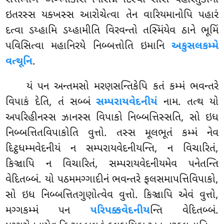
ઇતરસ્સ યક્ખસ્સ આરોચેત્વા તેન વારિયમાનોપિ પહારં
દત્વા ડય્હામિ ડય્હામીતિ વિરવન્તો તસ્મિંયેવ ઠાને ભૂમિં
પવિસિત્વા મહાનિરયે નિબ્બત્તોતિ ઇમાનિ
અકુસલકમ્મે
વત્થૂનિ
.
યં
પન અન્તમસો મરણસન્તિકેપિ કતં કમ્મં ભવન્તરે
વિપાકં દેતિ, તં સબ્બં
સમ્પરાયવેદનીયં
નામ. તત્થ યો
અપરિહીનસ્સ ઝાનસ્સ વિપાકો નિબ્બત્તિસ્સતિ, સો ઇધ
નિબ્બત્તિતવિપાકોતિ વુત્તો. તસ્સ મૂલભૂતં કમ્મં નેવ
દિટ્ઠધમ્મવેદનીયં ન સમ્પરાયવેદનીયન્તિ, ન વિચારિતં,
કિઞ્ચાપિ ન વિચારિતં, સમ્પરાયવેદનીયમેવ પનેતન્તિ
વેદિતબ્બં. યો પઠમમગ્ગાદીનં ભવન્તરે ફલસમાપત્તિવિપાકો,
સો ઇધ નિબ્બત્તિતગુણોત્વેવ વુત્તો. કિઞ્ચાપિ એવં વુત્તો,
મગ્ગકમ્મં પન
પરિપક્કવેદનીય
ન્તિ વેદિતબ્બં.