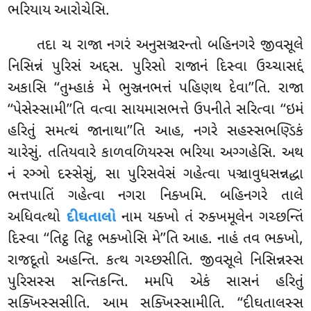
ભરિયાય આરોચેસિ.
તદા ચ રાજા નગરં અનુસઞ્ચરન્તો બહિનગરે જીવસૂલે
નિસિન્નં
પુરિસં અદ્દસ. પુરિસો રાજાનં દિસ્વા ઉચ્ચાસદ્દં
અકાસિ ‘‘તુમ્હાકં મે
ભુઞ્જનભત્તં પહિણથ દેવા’’તિ. રાજા
‘‘પેસેસ્સામી’’તિ વત્વા સાયમાસભત્તે ઉપનીતે સરિત્વા ‘‘ઇમં
હરિતું સમત્થં જાનાથા’’તિ આહ, નગરે સહસ્સભણ્ડિકં
ચારેસું. તતિયવારે કાળવળિયસ્સ ભરિયા અગ્ગહેસિ
. અથ
નં રઞ્ઞો દસ્સેસું, સા પુરિસવેસં ગહેત્વા પઞ્ચાવુધસન્નદ્ધા
ભત્તપાતિં ગહેત્વા નગરા નિક્ખમિ. બહિનગરે તાલે
અધિવત્થો
દીઘતાલો
નામ યક્ખો તં રુક્ખમૂલેન ગચ્છન્તિં
દિસ્વા ‘‘તિટ્ઠ તિટ્ઠ ભક્ખોસિ મે’’તિ આહ. નાહં તવ ભક્ખો,
રાજદૂતો અહન્તિ. કત્થ ગચ્છસીતિ. જીવસૂલે નિસિન્નસ્સ
પુરિસસ્સ સન્તિકન્તિ. મમપિ એકં સાસનં હરિતું
સક્ખિસ્સસીતિ. આમ સક્ખિસ્સામીતિ. ‘‘દીઘતાલસ્સ